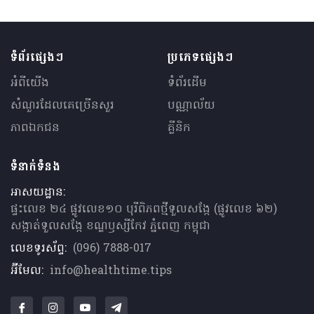
ទំព័រផ្សេងៗ
ប្រភេទផ្សេងៗ
អំពីយើង
ទំព័រដើម
សំណួរ​ដែលគេ​ច្រើន​សួរ
បណ្ណាល័យ
ភាពឯកជន
គ្លីនិក
ទំនាក់ទំនង
អាសយដ្ឋាន:
ផ្ទះលេខ ២៤ ផ្លូវលេខ១០ បុរីពិភពថ្មីទួលសង្កែ (ផ្លូវលេខ ៦២)
សង្កាត់ទួលសង្កែ ខណ្ឌឫស្សីកែវ ភ្នំពេញ កម្ពុជា
លេខទូរស័ព្ទ:
(096) 7888-017
អ៊ីមែល:
info@healthtime.tips