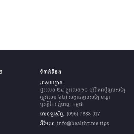
ងៗ
ទំនាក់ទំនង
អាសយដ្ឋាន:
ផ្ទះលេខ ២៤ ផ្លូវលេខ១០ បុរីពិភពថ្មីទួលសង្កែ
(ផ្លូវលេខ ៦២) សង្កាត់ទួលសង្កែ ខណ្ឌ
ឫស្សីកែវ ភ្នំពេញ កម្ពុជា
លេខទូរស័ព្ទ:
(096) 7888-017
អ៊ីមែល:
info@healthtime.tips