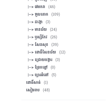
|--> ៧មករា
(46)
|--> ទួលគោក
(109)
|--> ដង្កោ
(3)
|--> មានជ័យ
(24)
|--> ឫស្សីកែវ
(26)
|--> សែនសុខ
(39)
|--> ពោធិ៍សែនជ័យ
(12)
|--> ជ្រោយចង្វារ
(3)
|--> ព្រែកព្នៅ
(0)
|--> ច្បារអំពៅ
(5)
ពោធិ៍សាត់
(1)
សៀមរាប
(48)