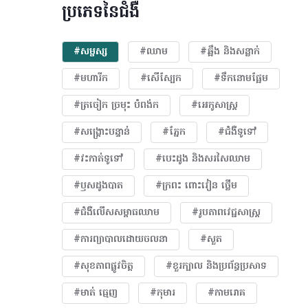
ប្រភេទនៃជំងឺ
#សម្ផស្ស
#ឈាម
#ឆ្អឹង និងសន្លាក់
#មហារីក​
#សើស្បែក
#ទឹកនោមផ្អែម
#ត្រចៀក ច្រមុះ បំពង់ក
#អេកូសាស្រ្ត
#សង្គ្រោះបន្ទាន់
#ភ្នែក​
#ជំងឺទូទៅ
#វះកាត់ទូទៅ
#បេះដូង​ និងសរសៃឈាម
#ឫសដូងបាត
#ក្រពះ ពោះវៀន ថ្លើម
#ជំងឺលើសសម្ពាធឈាម
#​រូបភាពវេជ្ជសាស្រ្ត
#ការព្យាបាលដោយ​ចលនា
#សួត
#សុខភាពផ្លូវចិត្ត
#ខួរក្បាល និងប្រព័ន្ធប្រសាទ
#មាត់ ធ្មេញ
#កុមារ
#កាមរោគ