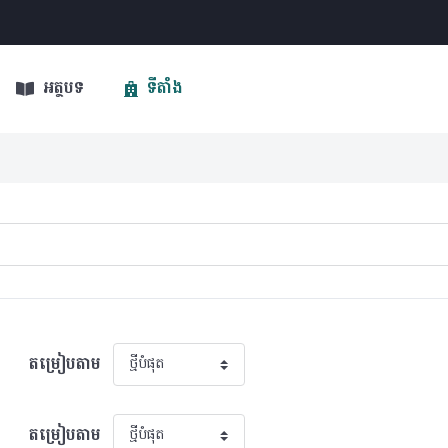
អត្ថបទ
ទីតាំង
តម្រៀបតាម
តម្រៀបតាម