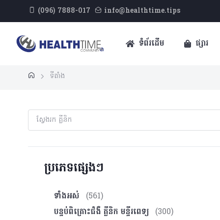
(096) 7888-017
info@healthtime.tips
ទំព័រដើម
ផ្សារ
ទីតាំង
ប្រភេទផ្សេងៗ
ទាំងអស់
(561)
បន្ទប់ពិគ្រោះ​ជំងឺ គ្លីនិក មន្ទីរពេទ្យ
(300)