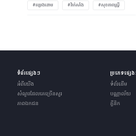
#តម្រងនោម
#វ៉ាក់សាំង
#សុខភាពស្រ្តី
ទំព័រផ្សេងៗ
ប្រភេទផ្សេ
អំពីយើង
ទំព័រដើម
សំណួរ​ដែលគេ​ច្រើន​សួរ
បណ្ណាល័យ
ភាពឯកជន
គ្លីនិក