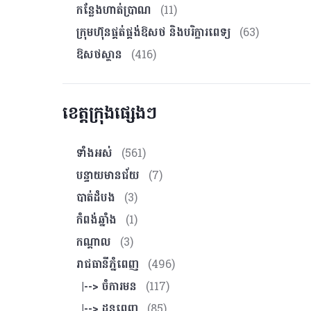
កន្លែងហាត់ប្រាណ
(11)
ក្រុមហ៊ុនផ្គត់ផ្គង់ឱសថ និងបរិក្ខារពេទ្យ
(63)
ឱសថស្ថាន
(416)
ខេត្តក្រុងផ្សេងៗ
ទាំងអស់
(561)
បន្ទាយមានជ័យ
(7)
បាត់ដំបង
(3)
កំពង់ឆ្នាំង
(1)
កណ្ដាល
(3)
រាជធានីភ្នំពេញ
(496)
|--> ចំការមន
(117)
|--> ដូនពេញ
(85)