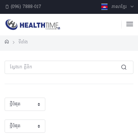
(096) 7888-017
ភាសាខ្មែរ
ទីតាំង