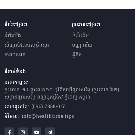
ទំព័រផ្សេងៗ
ប្រភេទផ្សេងៗ
អំពីយើង
ទំព័រដើម
សំណួរ​ដែលគេ​ច្រើន​សួរ
បណ្ណាល័យ
ភាពឯកជន
គ្លីនិក
ទំនាក់ទំនង
អាសយដ្ឋាន:
ផ្ទះលេខ ២៤ ផ្លូវលេខ១០ បុរីពិភពថ្មីទួលសង្កែ (ផ្លូវលេខ ៦២)
សង្កាត់ទួលសង្កែ ខណ្ឌឫស្សីកែវ ភ្នំពេញ កម្ពុជា
លេខទូរស័ព្ទ:
(096) 7888-017
អ៊ីមែល:
info@healthtime.tips