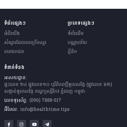
ទំព័រផ្សេងៗ
ប្រភេទផ្សេងៗ
អំពីយើង
ទំព័រដើម
សំណួរ​ដែលគេ​ច្រើន​សួរ
បណ្ណាល័យ
ភាពឯកជន
គ្លីនិក
ទំនាក់ទំនង
អាសយដ្ឋាន:
ផ្ទះលេខ ២៤ ផ្លូវលេខ១០ បុរីពិភពថ្មីទួលសង្កែ (ផ្លូវលេខ ៦២)
សង្កាត់ទួលសង្កែ ខណ្ឌឫស្សីកែវ ភ្នំពេញ កម្ពុជា
លេខទូរស័ព្ទ:
(096) 7888-017
អ៊ីមែល:
info@healthtime.tips