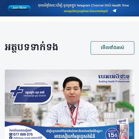
អត្ថបទទាក់ទង
មើលទាំងអស់