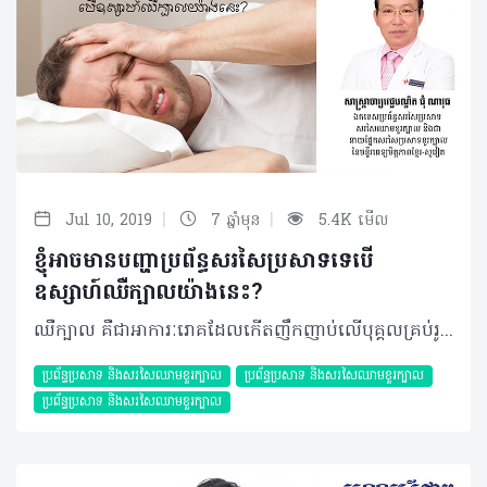
|
|
Jul 10, 2019
7 ឆ្នាំមុន
5.4K មើល
ខ្ញុំអាចមានបញ្ហាប្រព័ន្ធសរសៃប្រសាទទេបើ
ឧស្សាហ៍ឈឺក្បាលយ៉ាងនេះ?
ឈឺក្បាល គឺជាអាការៈរោគដែលកើតញឹកញាប់លើបុគ្គលគ្រប់រូបពិសេសអ្នកដែលមានការងារមមាញឹក។ ប៉ុន្តែរោគសញ្ញាឈឺក្បាលនេះក៏អាចជាប់ពាក់ព័ន្ធទៅនឹងជំងឺមួយចំនួនផងដែរដូចជាបញ្ហាប្រព័ន្ធប្រសាទជាដើម។ ប៉ុន្តែប្រសិនការឈឺចាប់កើតឡើងនៅផ្នែកខាងក្រោយនៃក្បាលដែលសង្ស័យថាប៉ះពាល់ទៅនឹងប្រព័ន្ធប្រសាទ ករណីរបស់អ្នកប្រហែលជាអាចដូចទៅនឹងករណីខាងក្រោម៖ សំណួរ៖ ខ្ញុំបាទអាយុ ៣២ឆ្នាំ កម្ពស់ ១ម៉ែត្រ៧៦ ទម្ងន់ ៦៥ គីឡូក្រាម ជាវិស្វករអគ្គិសនី។ ខ្ញុំមានបញ្ហាឈឺក្បាលមួយចំហៀងផ្នែកខាងក្រោយដែលកើតឡើងយូរៗម្តងតែមិនងាយបាត់។ ពេលខ្លះអាចឈឺពេញមួយសប្តាហ៍ ហើយការឈឺនេះបានធូរស្រាលខ្លះនៅពេលគេង។ ខ្ញុំបានប្រើប្រាស់ថ្នាំបំបាត់ការឈឺចាប់ដែលមានផ្សំ Paracetamol និង Ibuprofene ៣ដងក្នុងមួយថ្ងៃជារៀងរាល់ថ្ងៃដោយខ្លួនឯងនៅពេលមានអាការៈនេះ។ តើអាការៈនេះប៉ះពាល់ប្រព័ន្ធសរសៃប្រសាទឬយ៉ាងណា? តើខ្ញុំគួរធ្វើដូចម្តេច? ចម្លើយ៖ ចំពោះការឈឺក្បាលមួយចំហៀងផ្នែកខាងក្រោយ និងពេញមួយសប្តាហ៍ តែយើងមិនដឹងថាការឈឺនេះប៉ុន្មានថ្ងៃក្នុងមួយសប្តាហ៍ និងឈឺម្តងប៉ុន្មានម៉ោង។ ចំពោះការប្រើប្រាស់ថ្នាំបំបាត់ការឈឺចាប់គ្រាន់តែជួយបន្ធូរការឈឺចាប់បណ្តោះអាសន្នប៉ុណ្ណោះ ម្យ៉ាងទៀតថ្នាំបំបាត់ការឈឺចាប់មានកម្រិតផ្សេងៗគ្នា និងមិនដឹងថាអ្នកជំងឺញ៉ាំ ៣ដងក្នុងមួយថ្ងៃក្នុងកម្រិតណាដែលមិនបាត់នោះទេ។ បើតាមការរៀបរាប់ខាងលើអាចទាក់ទងនឹងជំងឺប្រកាំងប៉ុន្តែលោកគួរតែជួបពិភាក្សាជាមួយគ្រូពេទ្យឯកទេសប្រព័ន្ធសរសៃប្រសាទខួរក្បាលដើម្បីធ្វើរោគវិនិច្ឆ័យឲ្យបានត្រឹមត្រូវហើយបើមិនមានអ្វីពាក់ព័ន្ធនឹងផ្នែកខួរក្បាលទេលោកគ្រាន់តែទទួលការព្យាបាលឲ្យបានត្រឹមត្រូវនិងដោយទៀងទាត់ក្នុងរយៈពេល៣ខែនោះអាការៈលោកនឹងអាចមានភាពប្រសើរឡើង។ បកស្រាយដោយ៖ សាស្រ្តាចារ្យមហាបរិញ្ញា ជុំ ណាវុធ ឯកទេសប្រព័ន្ធសរសៃប្រសាទសរសៃឈាមខួរក្បាល និងជានាយផ្នែកសរសៃប្រសាទខួរក្បាលនៃមន្ទីរពេទ្យមិត្តភាពខ្មែរ-សូវៀត អត្ថបទ៖ ដកស្រង់ចេញពីទស្សនាវដ្ដី ហេលស៍ថាម ប្រូ លេខ ៧៩ ©2019 រក្សាសិទ្ធិគ្រប់យ៉ាង​ដោយ Healthtime Corporation ចំពោះគ្រប់អត្ថបទដោយគ្មានផ្នែកណាមួយត្រូវបោះពុម្ពផ្សាយចូលប្រព័ន្ធអុីនធឺណែតឧបករណ៍អេឡិចត្រូនិកអាត់ជាសំឡេងឬថតចំលងគ្រប់រូបភាពដោយគ្មានការអនុញ្ញាតឡើយ
ប្រព័ន្ធប្រសាទ និងសរសៃឈាមខួរក្បាល
ប្រព័ន្ធប្រសាទ និងសរសៃឈាមខួរក្បាល
ប្រព័ន្ធប្រសាទ និងសរសៃឈាមខួរក្បាល