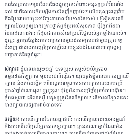
សរសៃប្រសាទមួយដែលតែងជួបប្រទះចំពោះមនុស្សគ្រប់វ័យទាំង
អស់ ជាពិសេសកើតឡើងកាន់តែញឹកញាប់ទៅលើមនុស្សពេញវ័យ
និងប្រែជាថយចុះទៅវិញនៅពេលវ័យកាន់តែចាស់។ ថ្វីត្បិតការឈឺ
ក្បាលមិនបង្កឲ្យមានគ្រោះថ្នាក់ធ្ងន់ធ្ងរដល់សុខភាព ប៉ុន្តែវាពិតជា
រំខានដល់ការងារ ក៏ដូចជាការរស់នៅប្រចាំថ្ងៃរបស់អ្នកខ្លាំងណាស់។
ដូច្នេះ អ្នកគួរស្វែងរកការព្យាបាលមួយដ៏សមស្របជាមួយគ្រូពេទ្យ
ជំនាញ ជាជាងការប្រើប្រាស់ថ្នាំដោយខ្លួនឯងដែលជាហេតុបង្កឲ្យ
បញ្ហាកាន់តែធ្ងន់ធ្ងរ។
សំណួរ៖
ខ្ញុំបាទអាយុ២១ឆ្នាំ ភេទប្រុស កម្ពស់១ម៉ែត្រ៦០
ទម្ងន់៥៤គីឡូក្រាម មុខរបរជានិស្សិត។ យូរៗម្តងខ្ញុំមានរោគសញ្ញាឈឺ
ក្បាល និងថប់ដង្ហើម ហើយធ្លាប់ទទួលបានការព្យាបាលដោយប្រើ
ប្រាស់ថ្នាំប៉ាណាដុល ឬប្រូខូល ប៉ុន្តែមិនមានប្រើថ្នាំប្រចាំកាយអ្វីទេ។
ខ្ញុំចង់សួរថា តើហេតុអ្វី មនុស្សត្រូវតែឈឺក្បាល? តើការឈឺក្បាលនេះ
អាចព្យាបាលឲ្យជាដាច់បានទេ?
ចម្លើយ៖
ការឈឺក្បាលចែកចេញជាពីរ ការឈឺក្បាលដោយអារម្មណ៍
និងការឈឺលើប្រព័ន្ធប្រសាទខួរក្បាល។ គ្មាននរណាម្នាក់ដែលមិន