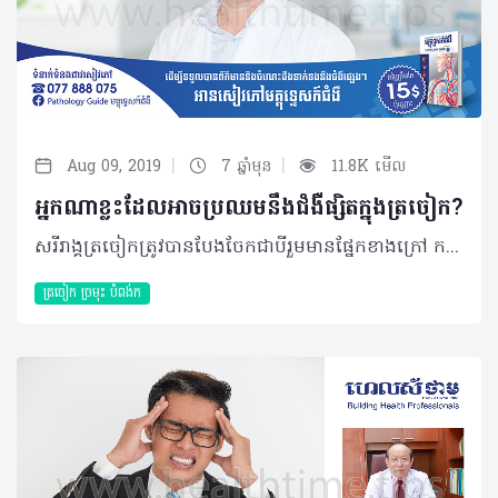
|
|
Aug 09, 2019
7 ឆ្នាំមុន
11.8K មើល
អ្នកណាខ្លះដែលអាចប្រឈមនឹងជំងឺផ្សិតក្នុងត្រចៀក?
សរីរាង្គត្រចៀកត្រូវបានបែងចែកជាបីរួមមានផ្នែកខាងក្រៅ កណ្តាល និងផ្នែកខាងក្នុងដែលមានតួនាទីដោយឡែកៗពីគ្នា។ ជាក់ស្តែង ផ្នែកខាងក្រៅសម្រាប់ស្តាប់ ផ្នែកកណ្តាលសម្រាប់បញ្ជូន និងផ្នែកខាងក្នុងសម្រាប់បញ្ជូនបន្តទៅកាន់ខួរក្បាល។ ចំពោះបញ្ហាមួយនៃត្រចៀកផ្នែកខាងក្រៅ ដែលហាក់ត្រូវបានសម្គាល់ឃើញថាកើតមានច្រើនស្ថិតនៅលំដាប់លេខ ២ ចំពោះប្រជាជនកម្ពុជាបច្ចុប្បន្ន នោះគឺជាការបង្ករោគដោយពពួកផ្សិត ឬភាសាបច្ចេកទេសហៅថា Otomycosis ។ កត្តាបង្កឲ្យមានផ្សិតក្នុងត្រចៀក យោងតាមការសិក្សាទាំងក្នុង និងក្រៅប្រទេសបានបង្ហាញថាបុគ្គលដែលងាយឆ្លងមេរោគផ្សិតនៅត្រចៀករួមមាន៖ • អ្នកស្តាប់មិនឮដែលប្រើប្រាស់ឧបករណ៍ជំនួយការស្តាប់នៅត្រចៀកជាប្រចាំ • អ្នកនិយមពាក់កាសនៅត្រចៀកស្តាប់ចម្រៀង ឬអ្វីផ្សេងៗ • ការហែលទឹក ដូចជាកីឡាករហែលទឹក ឬអ្នកនិយមចូលចិត្តហែលទឹកក្នុងអាងហែលទឹកញឹកញាប់ ឬអ្នកហែលទឹកមិនស្អាតនៅជនបទ តាមស្រះត្រពាំងនិងប្រឡាយ • ការសម្អាតត្រចៀក ដែលប្រើប្រាស់សម្ភារៈសម្អាតបន្តគ្នាពីម្នាក់ទៅម្នាក់ដោយមិនបានសម្លាប់មេរោគផ្សិតត្រឹមត្រូវ ឬគ្រាន់តែជូតនឹងអាល់កុលដែលមិនអាចសម្លាប់ពពួកផ្សិតបាន។ ក្រៅអំពីមូលហេតុខាងលើ ជំងឺផ្សិតនៅត្រចៀកអាចនឹងកើតមានឡើង ឬមានការវិវឌ្ឍលឿនចំពោះអ្នកជំងឺទឹកនោមផ្អែម និងអ្នកជំងឺឆ្លងមួយចំនួនដូចជាអ្នកជំងឺអេដស៍ជាដើម។ ដំណាក់កាលនៃរោគសញ្ញាផ្សិតត្រចៀក បន្ទាប់ពីបានឆ្លងចូលនូវពពួកផ្សិតទៅក្នុងត្រចៀកអ្នកជំងឺអាចមានលេចចេញនូវរោគសញ្ញាដូចជា រមាស់ត្រចៀក ឈឺត្រចៀក ហូរទឹករងៃ ឬហូរខ្ទុះពណ៌ប្រផេះឬខ្មៅ ពីក្នុងត្រចៀក បន្ទាប់មកអ្នកជំងឺអាចនឹងមានអាការៈហ៊ឹងត្រចៀក និងស្តាប់មិនសូវឮ។ ការធ្វើរោគវិនិច្ឆ័យបញ្ជាក់ពីវត្តមានផ្សិតត្រចៀក ដើម្បីបញ្ជាក់ឲ្យកាន់តែច្បាស់អំពីការបង្ករោគដោយពពួកផ្សិតនៅក្នុងត្រចៀក ឬផ្សិតត្រចៀក គ្រូពេទ្យត្រូវយកអ្នកជំងឺទៅពិនិត្យដោយម៉ាស៊ីន Endoscope ឬ Otoscope លើសពីនេះយើងអាចកៀរ ឬផ្ដិតយកទៅពិនិត្យមើលដោយឧបករណ៍មីក្រូទស្សន៍នៃមន្ទីរពិសោធន៍ (ឧបករណ៍ដែលគេយកទៅកៀរ ឬផ្ដិតនោះគឺឈើ ១ដើម នៅខាងចុងមានសំឡីដាក់ក្នុងទីបមួយបិតជិត ដែលភាសាអង់គ្លេសហៅថា Cotton swabs) ក្នុងគោលបំណងញែកឲ្យដឹងថាជាពពួកផ្សិត ឬបាក់តេរី។ ការព្យាបាលផ្សិតត្រចៀក ក្រោយពីធ្វើរោគវិនិច្ឆ័យបញ្ជាក់ថាជាការបង្ករោគដោយពពួកផ្សិតហើយគ្រូពេទ្យនឹងធ្វើការសម្អាតត្រចៀករបស់អ្នកជំងឺឲ្យស្អាតទើបឲ្យអ្នកជំងឺប្រើប្រាស់ថ្នាំ។ ប្រភេទថ្នាំទាំងនោះអាចខុសៗគ្នាតាមកម្រិតភាពធ្ងន់ ឬស្រាលរបស់អ្នកជំងឺ ដូចជា ថ្នាំតំណក់សម្រាប់បន្តក់ក្នុងត្រចៀកឈ្មោះ Clotrimazol ១% បន្តក់ម្ដង ២-៣តំណក់ ១ថ្ងៃ ២-៣ដង រយៈពេល ១៤ថ្ងៃ ឬជាថ្នាំ Fluconazol, Econazol ថ្នាំលេប Itraconazol ១០០មិល្លីក្រាម លេប ១គ្រាប់ ១ដង រយៈពេល ២សប្តាហ៍។ ប្រសិនអ្នកជំងឺពុំទទួលបានការព្យាបាលទាន់ពេលវេលា ឬព្យាបាលមិនត្រឹមត្រូវនោះផលប៉ះពាល់ធ្ងន់ធ្ងរអាចនឹងកើតមានឡើងដូចជារលាកត្រចៀក និងរហែកក្រដាសត្រចៀកប៉ះពាល់ដល់ការស្តាប់ជាដើម។ យុទ្ធសាស្ត្រការពារពីផ្សិតនៅត្រចៀក • សម្រាប់អ្នកប្រើឧបករណ៍ជំនួយក្នុងការស្តាប់ត្រូវសម្អាតដៃ និងយកសំឡីអាល់កុលជូតឧបករណ៍មុនពេលពាក់ • ចៀសវាងការពាក់កាស ឬបើពាក់ត្រូវលាងសម្អាតដៃមុនពេលពាក់ • ចៀសវាងការប្រើសម្ភារៈមិនស្អាតលូកចូល ឬត្បារក្នុងត្រចៀក • កាត់បន្ថយ ឬចៀសវាងការកាត់សក់ ហើយសម្អាតត្រចៀកនៅតាមហាងដែលប្រើសម្ភារៈបន្តគ្នា • ចំពោះកីឡាករ ឬអ្នកចូលចិត្តហែលទឹក ត្រូវការពារកុំឲ្យត្រចៀកប៉ះផ្ទាល់ជាមួយទឹក ដោយប្រើឧបករណ៍ពាក់ត្រចៀកពេលហែល ឬពាក់មួកបិតដល់ត្រចៀកជាដើម។ សម្រាប់អ្នកប្រកបវិជ្ជាជីវសុខាភិបាល សូមត្រួតពិនិត្យឲ្យបានម៉ត់ចត់ ឬបញ្ជូនអ្នកជំងឺមកកាន់ផ្នែកឯកទេសត្រចៀក ច្រមុះ បំពង់កដើម្បីបញ្ជាក់ឲ្យកាន់តែច្បាស់ ថាបង្កពីផ្សិតឬបាក់តេរី មុនពេលផ្តល់វេជ្ជបញ្ជាដល់អ្នកជំងឺ។ ចំពោះប្រជាជន សូមកុំព្យាយាមយកសម្ភារៈ ឬឧបករណ៍ណាមួយមកត្បារ ឬកេះក្នុងត្រចៀកដាច់ខាត ហើយសូមមកប្រឹក្សាជាមួយគ្រូពេទ្យឯកទេសត្រចៀកច្រមុះ បំពង់ក។ បកស្រាយដោយ៖ វេជ្ជបណ្ឌិត កៅ សែ នាយផ្នែកត្រចៀក ច្រមុះ បំពង់កនៃមន្ទីរពេទ្យមិត្តភាពខ្មែរ-សូវៀត 2019 រក្សាសិទ្ធិគ្រប់យ៉ាង​ដោយ Healthtime Corporation ចំពោះគ្រប់អត្ថបទដោយគ្មានផ្នែកណាមួយត្រូវបោះពុម្ពផ្សាយចូលប្រព័ន្ធអុីនធឺណែតឧបករណ៍អេឡិចត្រូនិកអាត់ជាសំឡេងឬថតចំលងគ្រប់រូបភាពដោយគ្មានការអនុញ្ញាតឡើយ
ត្រចៀក ច្រមុះ បំពង់ក