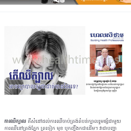
ការឈឺក្បាល
គឺសំដៅដល់ការឈឺចាប់ត្រង់តំបន់ក្បាលរួមផ្សំជាមួយ
ការឈឺនៅត្រង់ភ្នែក ត្រចៀក មុខ ឬកញ្ចឹងកជាដើម។ វាជាបញ្ហា