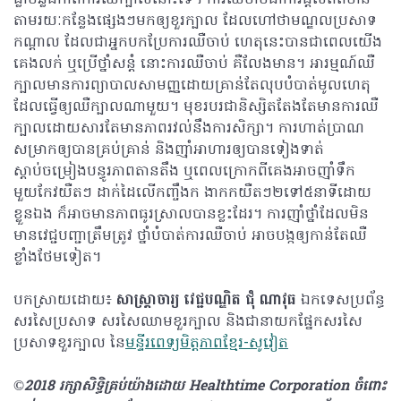
ធ្លាប់ឆ្លងកាត់ការឈឺក្បាលនោះទេ។ ការឈឺចាប់ជាការផ្តល់ព័ត៌មាន
តាមរយៈកន្លែងផ្សេងៗមកឲ្យខួរក្បាល ដែលហៅថាមណ្ឌលប្រសាទ
កណ្តាល ដែលជាអ្នកបកប្រែការឈឺចាប់ ហេតុនេះបានជាពេលយើង
គេងលក់ ឬប្រើថ្នាំសន្តំ នោះការឈឺចាប់ គឺលែងមាន។ អារម្មណ៍ឈឺ
ក្បាលមានការព្យាបាលសាមញ្ញដោយគ្រាន់តែលុបបំបាត់មូលហេតុ
ដែលធ្វើឲ្យឈឺក្បាលណាមួយ។ មុខរបរជានិស្សិតតែងតែមានការឈឺ
ក្បាលដោយសារតែមានភាពរវល់នឹងការសិក្សា។ ការហាត់ប្រាណ
សម្រាកឲ្យបានគ្រប់គ្រាន់ និងញ៉ាំអាហារឲ្យបានទៀងទាត់
ស្តាប់ចម្រៀងបន្ធូរភាពតានតឹង ឬពេលក្រោក​ពីគេងអាចញ៉ាំទឹក
មួយកែវយឺតៗ ដាក់ដៃលើកញ្ចឹង​ក ងាកកយឺតៗ២ទៅ៥នាទីដោយ
ខ្លួនឯង ក៏អាចមានភាពធូរស្រាលបានខ្លះដែរ។ ការញ៉ាំថ្នាំដែលមិន
មានវេជ្ជបញ្ជាត្រឹមត្រូវ ថ្នាំបំបាត់ការឈឺចាប់ អាចបង្កឲ្យកាន់តែឈឺ
ខ្លាំងថែមទៀត។
បកស្រាយដោយ៖
សាស្ត្រាចារ្យ វេជ្ជបណ្ឌិត ជុំ ណាវុធ
ឯកទេសប្រព័ន្ធ
សរសៃប្រសាទ សរសៃឈាមខួរក្បាល និងជានាយកផ្នែកសរសៃ
ប្រសាទខួរក្បាល នៃ
មន្ទីរពេទ្យមិត្តភាពខ្មែរ-សូវៀត
©2018 រក្សាសិទ្ធិគ្រប់យ៉ាង​ដោយ Healthtime Corporation ចំពោះ