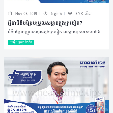
|
|
Nov 08, 2019
6 ឆ្នាំមុន
8.7K មើល
អ្វីជាជំងឺបម្រែបម្រួលសម្ពាធក្នុងត្រចៀក?
ជំងឺបម្រែបម្រួលសម្ពាធក្នុងត្រចៀក ពាក្យបច្ចេកទេសហៅថា Ear barotrauma គឺជាការបម្រែបម្រួលរវាងសម្ពាធមជ្ឈដ្ឋានខាងក្រៅត្រចៀកជាមួយសម្ពាធមជ្ឈដ្ឋានខាងក្នុងត្រចៀក។ ជាក់ស្តែង នាពេលបច្ចុប្បន្ននៅក្នុងប្រទេសកម្ពុជា ជំងឺនេះមានការកើនឡើងច្រើនគួរឲ្យកត់សម្គាល់ចំពោះអ្នកដែលនាំភ្ញៀវទេសចរ កីឡាករហែលទឹក និងអ្នកធ្វើការនៅលើយន្តហោះពិសេសអ្នកដែលធ្វើការនៅកន្លែងខ្ពស់។ មូលហេតុបង្ក និងកត្តាប្រឈម មូលហេតុចម្បងភាគច្រើននៃការឈឺត្រចៀក (Ear barotrauma) គឺបង្កពីការរលាក ឬស្ទះ និងមានបញ្ហាទៅលើបំពង់ Eustachian tube ដែលវាស្ថិតនៅផ្នែកខាងក្រោយក្រអូមមាត់ ពេលណាដែលវារលាកនោះទើបបង្កឲ្យមានជំងឺ Ear barotrauma កើតឡើង។ ដោយឡែក បុគ្គលដែលងាយប្រឈមនឹងបញ្ហាគឺអ្នកជ្រមុជទឹក ឬលិបទឹកដែលមានជម្រៅជ្រៅលើសពី ២ម៉ែត្រ អ្នកជំងឺអាល្លែកហ្ស៊ីច្រមុះ អ្នកជំងឺរីកសាច់ច្រមុះ អ្នកជំងឺដុះសាច់បំពង់ក ឬរលាកបំពង់កផ្នែកខាងក្រោយញឹកញាប់ អ្នកឧស្សាហ៍ផ្តាសាយ និងបុគ្គលដែលធ្វើការនៅកន្លែងខ្ពស់ដូចជាអ្នកបម្រើការលើយន្តហោះជាដើម។ ជំងឺនេះត្រូវបានបែងចែកជា ៥កម្រិតរួមមាន៖ • កម្រិត ១៖ ជុំវិញក្រដាសត្រចៀកចាប់ផ្តើមរលាក និងមានលក្ខណៈក្រហម • កម្រិត ២៖ ក្រដាសត្រចៀកទាំងមូលចាប់ផ្តើមរលាក និងក្រហម • កម្រិត ៣៖ ក្រដាសត្រចៀកចាប់ផ្តើមប៉ោង ឬផតចូលក្នុង • កម្រិត ៤៖ ផ្នែកខាងក្រោយក្រដាសត្រចៀកមានឈាម និងមានការឈឺចាប់ខ្លាំង • កម្រិត ៥៖ ក្រដាសត្រចៀករហែក ឬធ្លាយ ពិសេសមានការឈឺចាប់ខ្លាំង។ រោគសញ្ញា ជំងឺនេះអាចមានអាការៈឈឺចាប់ខ្លាំងក្នុងត្រចៀកហើយបណ្តាលឲ្យធ្ងន់ត្រចៀក ហ៊ឹងត្រចៀក ហូរឈាមតាមត្រចៀក និងវិលមុខតែម្តង។ ការធ្វើរោគវិនិច្ឆ័យ ជាដំបូងគ្រូពេទ្យនឹងធ្វើការពិនិត្យលើសញ្ញាគ្លីនិកដោយធ្វើការសាកសួរលម្អិតពីប្រវត្តិការងារ ឬប្រវត្តិជំងឺបន្ទាប់មកអ្នកជំងឺនឹងតម្រូវឲ្យធ្វើរោគវិនិច្ឆ័យដោយប្រើ Otoscope ឆ្លុះចូលក្នុងរន្ធត្រចៀកដើម្បីឲ្យដឹងពីកម្រិតនៃជំងឺ Ear barotrauma និងសភាពក្រដាសត្រចៀក។ វិធីសាស្រ្តព្យាបាល ការព្យាបាលធ្វើឡើងបន្ទាប់ពីការធ្វើរោគវិនិច្ឆ័យច្បាស់លាស់ ពិសេសការព្យាបាលទៅតាមកម្រិតនៃការប៉ះពាល់នីមួយៗ។ ប្រសិនបើជំងឺនេះស្ថិតនៅកម្រិតទី៥ ក្រដាសត្រចៀកធ្លាយ នោះការព្យាបាលគឺធ្វើដោយផ្ទាល់នៅក្នុងត្រចៀក ករណីនេះផងដែរ អ្នកជំងឺនឹងត្រូវព្យាបាលដោយការប្រើប្រាស់ថ្នាំ រួមផ្សំជាមួយការប្រើថ្នាំបន្តក់អង់ទីប៊ីយ៉ូទិកដើម្បីការពារកុំឲ្យឆ្លងមេរោគ។ ប្រសិនបើអ្នកជំងឺពុំទទួលបានការព្យាបាលទាន់ពេលវេលា ឬព្យាបាលមិនបានត្រឹមត្រូវនោះ ផលប៉ះពាល់ធ្ងន់អាចនឹងកើតមានឡើងដូចជា ធ្លាយក្រដាសត្រចៀក ការស្តាប់មានការថយចុះ និងហ៊ឹងត្រចៀក។ វិធីសាស្រ្តការពារ • ចំពោះអ្នកធ្វើដំណើរ ឬអ្នកធ្វើការនៅលើយន្តហោះត្រូវចេះរបៀបការពារខ្លួន៖ នៅពេលដែលយន្តហោះកំពុងហោះឡើងត្រូវទំពារស្ករកៅស៊ូ ឬយកម្រាមដៃបិទច្រមុះ រួចលេបទឹកមាត់ និងជាពិសេសនៅពេលយន្តហោះចុះត្រូវប្រើ Valsalva maneuver គឺយកម្រាមដៃបិទច្រមុះឲ្យជិត ហើយបិទមាត់និងផ្លុំខ្យល់ម្តងបន្តិចៗរហូតទាល់តែមានខ្យល់រត់ដល់ត្រចៀក។ អនុវត្តបែបនេះឲ្យបានច្រើនដងពេលយន្តហោះចុះ គឺអាចការពារពីជំងឺ Ear barotrauma បាន។ • ចំពោះអ្នកដែលនាំភ្ញៀវទេសចរងូតទឹក ឬអ្នកកីឡាហែលទឹកត្រូវការពារខ្លួនកុំឲ្យត្រចៀកប៉ះផ្ទាល់ជាមួយទឹក ដោយប្រើឧបករណ៍បិទត្រចៀក ឬយកដៃខ្ទប់ច្រមុះ ហើយលោតបែរខ្នងទៅមុន ឬអ្នកដែលលិបទឹកក្នុងជម្រៅជ្រៅគឺត្រូវប្រើ Valsalva maneuver ដូចគ្នាដែរ តែធ្វើនៅពេលកំពុងលិបចូលទៅទីជ្រៅ។ ប្រសិនបើអ្នកមាននូវអាការៈដូចដែលបានរៀបរាប់ខាងលើ អ្នកត្រូវមកប្រឹក្សា និងពិនិត្យសុខភាពឲ្យបានទៀងទាត់ជាមួយគ្រូពេទ្យជំនាញ ត្រចៀក ច្រមុះ និងបំពង់កដើម្បីទទួលបានការព្យាបាលមួយត្រឹមត្រូវ ប្រកបដោយប្រសិទ្ធភាព ចំណាយថវិកាតិច និងជាសះស្បើយ។ បកស្រាយដោយ៖ វេជ្ជបណ្ឌិត សុខ ដាលី ឯកទេសត្រចៀក ច្រមុះ និងបំពង់កនៃមន្ទីរពេទ្យព្រះអង្គឌួង អត្ថបទ៖ ដកស្រង់ចេញពីទស្សនាវដ្ដី ហេលស៍ថាម ប្រូ លេខ ៨៤ 2019 រក្សាសិទ្ធិគ្រប់យ៉ាង​ដោយ Healthtime Corporation ចំពោះគ្រប់អត្ថបទដោយគ្មានផ្នែកណាមួយត្រូវបោះពុម្ពផ្សាយចូលប្រព័ន្ធអុីនធឺណែតឧបករណ៍អេឡិចត្រូនិកអាត់ជាសំឡេងឬថតចំលងគ្រប់រូបភាពដោយគ្មានការអនុញ្ញាតឡើយ
ត្រចៀក ច្រមុះ បំពង់ក