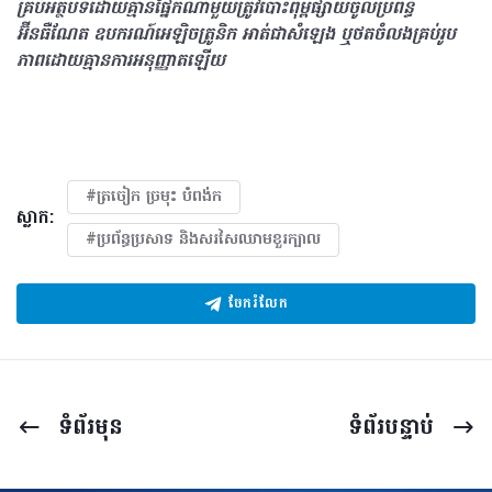
គ្រប់អត្ថបទដោយគ្មានផ្នែកណាមួយត្រូវបោះពុម្ពផ្សាយចូលប្រព័ន្ធ
អ៊ីនធឺណែត ឧបករណ៍អេឡិចត្រូនិក អាត់ជាសំឡេង ឬថតចំលងគ្រប់រូប
ភាពដោយគ្មានការអនុញ្ញាតឡើយ
#ត្រចៀក ច្រមុះ បំពង់ក
ស្លាក:
#ប្រព័ន្ធប្រសាទ និងសរសៃឈាមខួរក្បាល
ចែករំលែក
ទំព័រ​មុន
ទំព័រ​បន្ទាប់