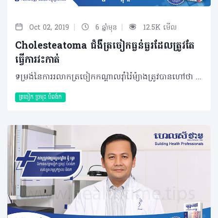
|
|
Oct 02, 2019
6 ឆ្នាំមុន
12.5K មើល
Cholesteatoma ជំងឺត្រចៀកធ្ងន់ធ្ងរដែលត្រូវតែ
ធ្វើការវះកាត់
ទម្រង់នៃការរលាកត្រចៀកកណ្តាលរ៉ាំរ៉ៃម៉្យាងត្រូវបានហៅថា Cholesteatoma ត្រចៀក បង្កឡើងពីកោសិកាស្បែកប្រភេទ épithélium pavimenteux ឬ simple squamous epithelium ដែលជ្រៀតចូលទៅក្នុងត្រចៀកកណ្តាល មានដំណើរវិវឌ្ឍយ៉ាងស្ងៀមស្ងាត់ឈានដល់កូនឆ្អឹងតូចៗ (Auditory Ossicle) នៃត្រចៀកកណ្តាល។ Cholesteatoma ត្រចៀកជាបញ្ហាចោទធ្ងន់ធ្ងរបំផុតមួយដែលពិបាកព្យាបាល បើប្រៀបធៀបជាមួយជំងឺកើតលើត្រចៀកផ្សេងទៀត។ បច្ចុប្បន្ន ប្រជាជនកម្ពុជាហាក់មានការប្រឈមច្រើនគួរឲ្យកត់សម្គាល់ ដោយសារពុំមានទម្លាប់ថែរក្សា និងត្រួតពិនិត្យត្រចៀកជាប្រចាំ រហូតទាល់តែមានសញ្ញា ឬឈឺទើបសម្រេចចិត្តមកជួបប្រឹក្សាជាមួយគ្រូពេទ្យ។ ជាក់ស្តែង Cholesteatoma កើតមានជាពិសេសចំពោះបុគ្គលមានបញ្ហារលាកត្រចៀករ៉ាំរ៉ៃ ដែលភាគច្រើននៅចន្លោះអាយុពី៥ឆ្នាំ ទៅ១៥ឆ្នាំ។ មូលហេតុ ការរលាកត្រចៀកកណ្តាលរ៉ាំរ៉ៃដែលជា Cholesteatoma កើតមានឡើងដោយសារមូលហេតុសំខាន់ៗរួមមាន៖ • ជំងឺដក់ទឹកក្នុងត្រចៀកកណ្តាលរ៉ាំរ៉ៃរយៈពេលយូរដែលបង្កឲ្យក្រដាសត្រចៀកកាន់តែស្តើង ប៉ះពាល់ដល់ភាពស្វិតនៃក្រដាសត្រចៀកធ្វើឲ្យក្រដាសត្រចៀកផតចូលក្នុង បន្ទាប់មកស្បែកនៅត្រចៀកខាងក្រៅលូនចូលទៅក្នុងតាមការផតនៃក្រដាសត្រចៀក ប៉ះពាល់ដល់ត្រចៀកកណ្តាល។ • អ្នកជំងឺធ្លាយក្រដាសត្រចៀក មានន័យថាគ្មានរនាំងការពាររយៈពេលយូរ ធ្វើឲ្យស្បែកនៅខាងក្រៅដុះលូនចូលទៅក្នុងត្រចៀកបង្កជា Cholesteatoma។ • មូលហេតុពីកំណើត គឺក្នុងពេលបង្កកំណើតទារកមានដុះនូវកោសិកាស្បែកមួយតូចនៅក្នុងត្រចៀកកណ្តាលតែម្តង ដែលកោសិកានេះលូតលាស់កាន់តែធំតាមវ័យ។ • អ្នកជំងឺមានបញ្ហាហូរសម្បោររ៉ាំរ៉ៃ មានខ្ទុះក្នុងច្រមុះ ឬមានដុះសាច់បំពង់កនៅផ្នែកខាងក្រោយ បង្កឲ្យស្ទះ និងរលាកត្រចៀកកណ្តាលរ៉ាំរ៉ៃ ដោយសារការស្ទះខ្យល់ក្នុងត្រចៀកដែលរ៉ាប់រងដោយ eustachain tube (សរីរាង្គដង្ហើមត្រចៀកមកបំពង់ក)។ • ការធ្លាយក្រដាសត្រចៀក ដោយសារការសម្អាតត្រចៀកខ្លួនឯង និងមិនបានប្រឹក្សាជាមួយគ្រូពេទ្យជំនាញ។ រោគសញ្ញា និងផលវិបាក Cholesteatoma មានដំណើរវិវឌ្ឍយ៉ាងស្ងប់ស្ងាត់ដោយដំបូងពុំធ្វើឲ្យអ្នកជំងឺមានសញ្ញាណាមួយឡើយ ឬមានត្រឹមអាការៈតិចតួចដែលមិនគួរឲ្យចាប់អារម្មណ៍ឬកត់សម្គាល់ឡើយ។ ភាគច្រើន អ្នកជំងឺអាចលេចចេញនូវសញ្ញាសម្គាល់ច្បាស់នៅពេលមានភាពធ្ងន់ធ្ងរទៅហើយរួមមានការឈឺចាប់ក្នុងត្រចៀកមួយចំហៀង ហូរខ្ទុះតាមត្រចៀក ឬហៅថាអំបៅអំបែកដែលមានក្លិនមិនល្អ ថយចុះសមត្ថភាពក្នុងការស្តាប់ឬរហូតបាត់បង់ការស្តាប់ និងវិលមុខ ដែលជាអាការៈបន្ទាប់បន្សំតែងជួបប្រទះ។ បន្ទាប់ពីរោគសញ្ញាកើតមានឡើងយូរខែ ឬយូរឆ្នាំដោយពុំបានទទួលការព្យាបាលត្រឹមត្រូវ នោះអ្នកជំងឺអាចនឹងប្រឈមជាមួយផលវិបាក នៅពេលប៉ះពាល់ដល់សរសៃប្រសាទទី៧ ដែលនាំឲ្យអ្នកជំងឺវៀចមាត់។ ម៉្យាងទៀត បញ្ហានេះអាចបង្កឲ្យរលាកឆ្អឹង mastoid ផ្នែកខាងក្រោយ ដែលបន្តរហូតរលាកត្រចៀកផ្នែកខាងក្នុង ហើយធ្វើឲ្យអ្នកជំងឺថ្លង់។ ប្រសិនបើមានការបង្ករោគដល់ Vestibular អ្នកជំងឺនឹងលេចចេញនូវអាការៈវិលមុខញឹកញាប់។ នៅទីបំផុតមេរោគអាចបង្កឲ្យមានរលាកស្រោមខួរក្បាល ឬរហូត មានខ្យល់ក្នុងខួរក្បាល និងអាប់សែខួរក្បាល ដែលធ្វើឲ្យអ្នកជំងឺស្លាប់បាន។ ការធ្វើរោគវិនិច្ឆ័យ ករណីសង្ស័យ អ្នកជំងឺនឹងតម្រូវឲ្យពិនិត្យដោយឆ្លុះត្រចៀក (Autoscope) ដែលអាចរកឃើញនូវដំបៅនៅផ្នែកខាងលើនៃក្រដាសត្រចៀក និងនៅគែមក្រដាសត្រចៀក ករណីធ្លាយ រួមជាមួយការសម្គាល់ឃើញដុំសៗច្រើន។ បើការពិនិត្យដោយឆ្លុះពុំអាចញែកបានឬរកមិនឃើញនោះអ្នកជំងឺនឹងតម្រូវឲ្យពិនិត្យដោយស៊ីធីស្គែន មើលលើឆ្អឹងត្រចៀក ឬរកមើលទីតាំង Cholesteatoma។ បន្ថែមពីការពិនិត្យទាំង ២ខាងលើ អ្នកជំងឺអាចនឹងត្រូវវាស់កម្រិតនៃការស្តាប់ដោយaudiogram ឬ PTA (Pure Tone audiometry) ព្រោះថាមានតែអ្នកជំងឺ cholesteatoma ប៉ុណ្ណោះដែលប៉ះពាល់ដល់ឆ្អឹងតូចៗនៅត្រចៀកកណ្តាលប្រសិនការស្តាប់ធ្លាក់ចុះខ្លាំង នោះមានន័យថា មានការខូចខាតកូនឆ្អឹង ឬការបញ្ជូនសំឡេងដាច់នៅផ្នែកណាមួយ។ វិធីសាស្ត្រព្យាបាល គួរបញ្ជាក់ថា គ្មានប្រភេទថ្នាំណាមួយដែលអាចព្យាបាល Cholesteatoma បានឡើយក្រៅពីការវះកាត់។ ជាទូទៅ ការវះកាត់នេះ ធ្វើឡើងនៅផ្នែកខាងក្រោយនៃត្រចៀកដើម្បីសម្អាតផ្នែករលាក ឬផ្នែកបង្ករោគ និងឆ្អឹងដែលខូចខាតចេញឲ្យអស់។ ការវះកាត់ Cholesteatoma ត្រចៀក ជាប្រភេទនៃការវះកាត់ពិបាកមួយ ដោយសារសរីរាង្គត្រចៀកមានទំហំតូចដែលមិនអាចមើលឃើញច្បាស់ដោយភ្នែកទទេនិងតម្រូវឲ្យប្រើមីក្រូទស្សន៍ពង្រីកក្នុងការវះកាត់។ ម៉្យាង សរីរាង្គត្រចៀកមានសរសៃច្រើនពិសេសសរសៃប្រសាទទី៧នៅផ្នែកខាងក្រោមបាតត្រចៀកដែលងាយនឹងប៉ះពេលវះកាត់ ក្នុងករណី Cholesteatoma ប៉ះដល់ឆ្អឹងការពារជុំវិញសរសៃប្រសាទនេះ។ វិធីសាស្រ្តការពារ • សម្អាតច្រមុះកុមារជានិច្ច ប្រសិនពួកគេតែងមានអាការៈតឹងច្រមុះ ឬហៀរសម្បោរជាប្រចាំ • ស្វែងរកការប្រឹក្សា និងព្យាបាលប្រសិនមានជំងឺដុះសាច់បំពង់កផ្នែកខាងក្រោយដែលតែងបង្ហាញចេញជាការស្រមុកខ្លាំង។ គួរចៀសវាងការសម្អាតត្រចៀកដោយខ្លួនឯង ដោយហេតុថាវាអាចចម្លងមេរោគផ្សិត ឬបង្កឲ្យធ្លាយក្រដាសត្រចៀក និងត្រូវជួបប្រឹក្សាជាមួយគ្រូពេទ្យឯកទេសឲ្យបានឆាប់បំផុតបើមានសញ្ញានៃបញ្ហាត្រចៀកណាមួយកើតឡើង។ បកស្រាយដោយ៖ សាស្រ្តាចារ្យ សុខ គួង អនុប្រធានផ្នែកត្រចៀក ច្រមុះ បំពង់ក នៃមន្ទីរពេទ្យព្រះអង្គឌួង អត្ថបទ៖ ដកស្រង់ចេញពីទស្សនាវដ្ដី ហេលស៍ថាម ប្រូ លេខ ៨៣ 2019 រក្សាសិទ្ធិគ្រប់យ៉ាង​ដោយ Healthtime Corporation ចំពោះគ្រប់អត្ថបទដោយគ្មានផ្នែកណាមួយត្រូវបោះពុម្ពផ្សាយចូលប្រព័ន្ធអុីនធឺណែតឧបករណ៍អេឡិចត្រូនិកអាត់ជាសំឡេងឬថតចំលងគ្រប់រូបភាពដោយគ្មានការអនុញ្ញាតឡើយ
ត្រចៀក ច្រមុះ បំពង់ក