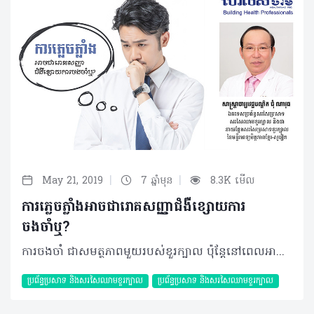
|
|
May 21, 2019
7 ឆ្នាំមុន
8.3K មើល
ការភ្លេចភ្លាំងអាចជារោគសញ្ញាជំងឺខ្សោយការ
ចងចាំឬ?
ការចងចាំ ជាសមត្ថភាពមួយរបស់ខួរក្បាល ប៉ុន្តែនៅពេលអាការៈភ្លេចភ្លាំង ឬការខ្សោយចងចាំចាប់ផ្តើមស្តែងចេញឡើង នោះការរុករកមូលហេតុជាច្រើននឹងត្រូវធ្វើឡើង ដើម្បីប្រាកដថាវាបណ្តាលមកពីការថយចុះសមត្ថភាពរបស់ខួរក្បាល ឬបញ្ហាដទៃផ្សេងទៀត។ សំណួរ៖ ខ្ញុំបាទធ្លាប់ឮថាមនុស្សយើងមានទំហំខួរក្បាលប្រហាក់ប្រហែលគ្នា តែហេតុអ្វីបានជាមានការចងចាំខុសគ្នា? ដូចជាពេលនេះជាដើមខ្ញុំធ្វើអ្វី ឬទុកដាក់អ្វីមួយតែងតែឆាប់ភ្លេចជានិច្ច។ ប្រសិនបើគេងយប់ជ្រៅ ឬងើបពីគេងលឿនពេកដឹងតែឈឺក្បាល និងគិតអ្វីក៏មិនចេញដែរ។ ខ្ញុំមិនធ្លាប់មានការប៉ះទង្គិចក្បាលទេ ហើយក៏មិនមានជំងឺប្រចាំកាយអ្វីឡើយ។ តើមានវិធីសាស្ត្រដូចម្តេចដើម្បីបញ្ចៀសបញ្ហានេះបានខ្លះ? ហើយការភ្លេចភ្លាំងនេះអាចវិវឌ្ឍកាន់តែធ្ងន់ធ្ងរដែរឬទេ? ចម្លើយ៖ ទំហំខួរក្បាលមានពីរ គឺទាក់ទងនឹងមាឌ និងសមត្ថភាពនៃការផ្ទុកទិន្នន័យ បើនិយាយពីសម្បកខាងក្រៅរបស់ខួរក្បាលជាមធ្យមខួរក្បាលរបស់មនុស្សមានទម្ងន់ពី១,៤ ទៅ១,៦គីឡូក្រាម ដែលប្រើប្រាស់អុកស៊ីសែនពី ៣០ ទៅ៤០ភាគរយនៃដងខ្លួន។ និយាយពីការផ្ទុកទិន្នន័យតាមការសិក្សារបស់ក្រុមហ៊ុនទូរស័ព្ទដៃ SAMSUNG សមត្ថភាពខួរក្បាលអាចផ្ទុកបានពី ១៥ ទៅ៣០ Terabyte (1 Terabyte = 1,024GB)។ បញ្ហាទំហំខួរក្បាលធំ ឬតូចប្រៀបដូចកុំព្យូទ័រដែរ គឺអាស្រ័យលើរបៀបដាក់បញ្ចូលទិន្នន័យ ប្រសិនបើការទុកដាក់បានត្រឹមត្រូវនោះការយកចេញមកវិញគឺមានភាពងាយស្រួល។ ដូចគ្នានឹងការចងចាំដែរ បើយើងរៀបចំទុកដាក់ឲ្យមានរបៀបទាំងការធ្វើការងារ និងផ្នត់គំនិតសណ្តាប់ធ្នាប់នៅក្នុងខួរក្បាលដែលអាចធ្វើឲ្យការគិតចងចាំមានភាពរហ័សរហួន និងមិនមានការភ្លេចភ្លាំង។ ម្យ៉ាងទៀតដោយសារតែមនុស្សភាគច្រើនពឹងផ្អែកលើប្រព័ន្ធអង្គចងចាំ (Memory) ខាងក្រៅច្រើនដូចជា ទូរស័ព្ទ ឬកុំព្យូទ័រជាដើម (ហៅថា «អង្គចងចាំខាងក្រៅ» External Memory) ដែលធ្វើឲ្យខួរក្បាលបន្ថយការហ្វឹកហាត់ការចងចាំជាហេតុនាំឲ្យសមត្ថភាពចងចាំរបស់ខួរក្បាលថយចុះក្នុងស័ករាជប្រព័ន្ធព័ត៌មានវិទ្យា។ មួយវិញទៀតខួរក្បាលជាសរីរាង្គមានជីវិតដែលត្រូវការសារធាតុចិញ្ចឹម និងសម្រាកឲ្យបានគ្រប់គ្រាន់។ ដូចនេះ ការគេងយប់ជ្រៅធ្វើឲ្យខួរក្បាលមានភាពនឿយហត់ ធ្វើឲ្យសមត្ថភាពចងចាំថយចុះ និងបង្កឲ្យមានការឈឺក្បាលផងដែរ។ ជារួមយើងគួរតែផ្លាស់ប្តូរទម្លាប់នៃការប្រព្រឹត្តនៃការរស់នៅធ្វើលំហាត់ប្រាណឲ្យបានទៀងទាត់ និងរក្សាសុខភាពផ្លូវចិត្តឲ្យមានលំនឹងព្រោះអាចធ្វើឲ្យការចងចាំមានភាពប្រសើរឡើង និងមិនវិវឌ្ឍទៅរកភាពធ្ងន់ធ្ងរនោះទេ។ បកស្រាយដោយ៖ សាស្រ្តាចារ្យវេជ្ជបណ្ឌិត ជុំ ណាវុធ ឯកទេសប្រព័ន្ធសរសៃប្រសាទសរសៃឈាមខួរក្បាល និងជានាយផ្នែកសរសៃប្រសាទខួរក្បាលនៃមន្ទីរពេទ្យមិត្តភាពខ្មែរ-សូវៀត អត្ថបទ៖ ដកស្រង់ចេញពីទស្សនាវដ្ដី ហេលស៍ថាម ប្រូ លេខ ៧៨ ©2019 រក្សាសិទ្ធិគ្រប់យ៉ាង​ដោយ Healthtime Corporation ចំពោះគ្រប់អត្ថបទដោយគ្មានផ្នែកណាមួយត្រូវបោះពុម្ពផ្សាយចូល ប្រព័ន្ធអុីនធឺណែតឧបករណ៍អេឡិចត្រូនិកអាត់ជាសំឡេងឬថតចំលងគ្រប់រូបភាពដោយគ្មានការអនុញ្ញាតឡើយ
ប្រព័ន្ធប្រសាទ និងសរសៃឈាមខួរក្បាល
ប្រព័ន្ធប្រសាទ និងសរសៃឈាមខួរក្បាល