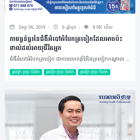
|
|
Sep 06, 2019
6 ឆ្នាំមុន
8.9K មើល
ភាពធ្ងន់ធ្ងរនៃជំងឺអំបៅអំបែកត្រចៀកដែលអាចប៉ះ
ពាល់ដល់អាយុជីវិតអ្នក
ជំងឺអំបៅអំបែកត្រចៀក ជាការរលាករ៉ាំរ៉ៃនៃត្រចៀកកណ្តាល បង្កឡើងដោយសារមេរោគ។ តាមការប៉ាន់ប្រមាណប្រជាជនកម្ពុជាភាគច្រើនបាននិងកំពុងប្រឈមជាមួយបញ្ហានេះ ដែលស្តែងឡើងតាមសណ្ឋាននៃអំបៅអំបែកធម្មតា និងអំបៅអំបែកកម្រិតធ្ងន់ហើយបង្កឲ្យមានគ្រោះថ្នាក់ដោយមិនដឹងខ្លួន។ បុគ្គលប្រឈមខ្ពស់ ភាគច្រើនជំងឺអំបៅអំបែកត្រចៀកកើតមានលើក្មេងតូចៗអាយុក្រោម ៧ឆ្នាំ ដោយសាររន្ធមួយដែលឆ្លងពីត្រចៀកកណ្តាលមកច្រមុះមានប្រវែងខ្លី ធំហើយផ្តេកដែលជាលក្ខខណ្ឌមួយងាយឲ្យមេរោគឆ្លងចូល។ មួយវិញទៀតអំបៅអំបែកនេះ កើតមានក្នុងកម្រិតគួរឲ្យកត់សម្គាល់ចំពោះកុមារដែលរស់នៅក្នុងតំបន់កង្វះអនាម័យ និងកង្វះអាហារូបត្ថម្ភផងដែរ។ មូលហេតុ ការកកើតនៃជំងឺអំបៅអំបែក ទាក់ទងជាពិសេសទៅនឹងការចម្លងរោគនៅសរីរាង្គផ្លូវដង្ហើមផ្នែកខាងលើ។ មានកត្តារួមផ្សំផ្សេងៗទៀតផងដែរដូចជាការកើតជំងឺផ្តាសាយញឹកញាប់ ជំងឺឆ្លងនៃផ្លូវដង្ហើមខាងលើកញ្ជ្រឹល ក្អកមាន់ ការដុះសាច់បំពង់ក សាច់ដុះពីច្រមុះមកក ការរលាកប្រអប់ឆ្អឹងស៊ីនីសសងខាងច្រមុះ អាល្លែកហ្ស៊ីច្រមុះ ការមានដុំសាច់នៅចន្លោះច្រមុះ និងបំពង់ក ការដាក់ ឬប្រើឧបករណ៍ឃាត់ឈាមនៅច្រមុះណែនពេកនាំឲ្យស្ទះរន្ធដល់ត្រចៀកកណ្តាល និងភាពមិនធម្មតានៃច្រមុះ ឬឆែបមាត់។ រោគសញ្ញា សញ្ញាណដំបូង អ្នកជំងឺអំបៅអំបែកអាចមានការឈឺចាប់ ថយចុះសមត្ថភាពក្នុងការស្តាប់ ឬស្តាប់មិនឮតែម្តង ហ៊ឹងត្រចៀក ក្តៅខ្លួន ក្រដាសត្រចៀកឡើងក្រហម ប៉ោងចេញក្រៅ នៅពេលបែក ឬធ្លាយក្រដាសត្រចៀកនោះនឹងមានហូរទឹកចេញពីត្រចៀកមកក្រៅ។ ការធ្វើរោគវិនិច្ឆ័យ អ្នកជំងឺនឹងតម្រូវឲ្យធ្វើការពិនិត្យត្រចៀក សម្អាតត្រចៀកប្រសិនមានហូរទឹកចេញមកក្រៅ បន្ទាប់មកពិនិត្យដោយអង់ដូស្កុប ឬអូតូស្កុប ដាក់ចូលក្នុងត្រចៀក ហើយវានឹងបង្ហាញនូវរូបភាពដូចជាការរហែកក្រដាសត្រចៀករួមជាមួយខ្ទុះនៅជាប់នឹងក្រដាសត្រចៀកដែលរហែកនោះ មានហូរទឹកចេញពីត្រចៀក ហើម ក្រហម និងអាចមើលឃើញដល់ត្រចៀកកណ្តាល។ ការព្យាបាល ជាទូទៅ អ្នកជំងឺនឹងត្រូវព្យាបាលទៅតាមសណ្ឋាននៃអំបៅអំបែក រួមមាន៖ • អំបៅអំបែកធម្មតា ដែលគ្រាន់តែមានការហូរទឹក ការរហែកក្រដាសត្រចៀកដែលមិនប៉ះពាល់ដល់អាយុជីវិត អ្នកជំងឺនឹងត្រូវព្យាបាលដោយការប្រើថ្នាំសម្ងួតទឹកដែលហូរចេញពីត្រចៀក និងបិតក្រដាសត្រចៀករហែកដែលជួយដល់ការស្តាប់ឲ្យបានប្រហែលនឹងត្រចៀកធម្មជាតិរបស់អ្នកជំងឺហើយលែងមានហូរទឹកតទៅទៀត។ • អំបៅអំបែកកម្រិតធ្ងន់ធ្ងរ ដែលអាចប៉ះពាល់ដល់អាយុជីវិត ឬអំបៅអំបែកដែលមាន cholesteatoma អ្នកជំងឺនឹងតម្រូវឲ្យធ្វើការព្យាបាលដោយការវះកាត់ធំ ដើម្បីធ្វើការសម្អាតក្នុងប្រអប់ត្រចៀកកណ្តាល ដោយយកចេញនៃ cholesteatoma ធ្វើការកោសនូវឆ្អឹងពុកៗចេញ និងជួយឲ្យអ្នកជំងឺស្តាប់បានវិញតាមកម្រិតសមស្របមួយ។ ផលវិបាក ការពុំទទួលបានការព្យាបាលត្រឹមត្រូវ ឬយឺតយ៉ាវជំងឺអំបៅអំបែកអាចធ្វើឲ្យប៉ះពាល់ដល់សមត្ថភាពនៃការស្តាប់ ទៅជាស្តាប់មិនឮ មានហៀរទឹកពីក្នុងរន្ធត្រចៀក និងប៉ះពាល់ដល់ទំនាក់ទំនងក្នុងសង្គម។ លក្ខណៈធ្ងន់ធ្ងរផ្សេងទៀត អាចឲ្យអ្នកជំងឺមានការវិវឌ្ឍទៅជា វៀចមាត់ដោយសារមានការបំផ្លាញសរសៃប្រសាទទី៧ ងាយវិលមុខពេលងាកចុះឡើងបន្តិចបន្តួច មេរោគឆ្លងដល់ខួរក្បាល បង្កឲ្យរលាកស្រោមខួរ អាប់សែក្នុងខួរក្បាល និងអាចឲ្យអ្នកជំងឺស្លាប់បាន។ វិធីសាស្ត្របង្ការ ការពារពីមូលហេតុ ដោយត្រូវស្វែងរកការព្យាបាលឲ្យបានទាន់ពេលវេលាប្រសិនមានជំងឺឆ្លងនៅប្រព័ន្ធដង្ហើមផ្នែកខាងលើ ករណីមានដុះសាច់បំពង់កអាចនឹងតម្រូវឲ្យកាត់ចេញ បើមានដុះសាច់នៅតំបន់ចន្លោះច្រមុះ-កចំពោះក្មេង ត្រូវកោសចេញ និងកាត់បន្ថយ ឬទប់ស្កាត់បញ្ហាអាល្លែកហ្ស៊ី។ សម្រាប់អ្នកប្រកបវិជ្ជាជីវសុខាភិបាល ប្រសិនជួបអ្នកជំងឺអំបៅអំបែកសូមប្រញាប់បញ្ជូនមកកាន់ផ្នែកត្រចៀក ច្រមុះ បំពង់ក សល្យសាស្ត្រក្បាល និងកឲ្យបានទាន់ពេលវេលា ព្រោះមួយផ្នែកតូចនៃបញ្ហានេះអាចប៉ះពាល់ដល់ទំនាក់ទំនងក្នុងសង្គម និងអាចបង្កគ្រោះថ្នាក់ដល់អាយុជីវិត។ ចំពោះប្រជាជនគ្រប់រូបបើមានសញ្ញាសង្ស័យណាមួយដូចខាងលើសូមប្រឹក្សាជាមួយគ្រូពេទ្យជាបន្ទាន់ដើម្បីទទួលបានការព្យាបាលសមស្រប និងទាន់ពេលវេលា។ អត្ថបទ៖ ដកស្រង់ចេញពីទស្សនាវដ្តី ហេលស៍ថាម ប្រូ លេខ​ ៨៣ បកស្រាយដោយ៖ សាស្ត្រាចារ្យវេជ្ជបណ្ឌិត ប៉ូ រដ្ឋា ឯកទេសត្រចៀក ច្រមុះ បំពង់ក សល្យសាស្ត្រក្បាល និងក មានតួនាទីជាប្រធានបច្ចេកទេសនៃមន្ទីរពេទ្យព្រះអង្គឌួង និងជាអនុប្រធានមន្ទីរសំរាកព្យាបាលលុច្ស 2019 រក្សាសិទ្ធិគ្រប់យ៉ាង​ដោយ Healthtime Corporation ចំពោះគ្រប់អត្ថបទដោយគ្មានផ្នែកណាមួយត្រូវបោះពុម្ពផ្សាយចូលប្រព័ន្ធអុីនធឺណែតឧបករណ៍អេឡិចត្រូនិកអាត់ជាសំឡេងឬថតចំលងគ្រប់រូបភាពដោយគ្មានការអនុញ្ញាតឡើយ
ត្រចៀក ច្រមុះ បំពង់ក
ត្រចៀក ច្រមុះ បំពង់ក
ត្រចៀក ច្រមុះ បំពង់ក