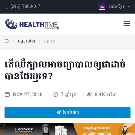
(096) 7888-017
ភាសាខ្មែរ
បណ្ណាល័យ
អត្ថបទ
តើឈឺក្បាលអាចព្យាបាលឲ្យជាដាច់
បានដែរឬទេ?
Nov 27, 2018
|
7 ឆ្នាំមុន
|
8.4K មើល
ចែករំលែក