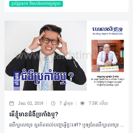
ប្រព័ន្ធប្រសាទ និងសរសៃឈាមខួរក្បាល
|
|
Jan 02, 2019
7 ឆ្នាំមុន
7.5K មើល
តើខ្ញុំមានជំងឺប្រកាំងឬ?
ឈឺក្បាលយូរ គួរគិតដល់បញ្ហាអ្វីខ្លះទៅ? ឬឲ្យតែឈឺក្បាលយូរ សុទ្ធតែជាជាជំងឺប្រកាំងមែនទេ? ដើម្បីស្រាយចង្ងល់នូវសំណួរទាំងនេះអត្ថបទខាងក្រោម អាចជាចម្លើយសម្រាប់មិត្តអ្នកអានទាំងឡាយបាន… សំណួរ៖ ខ្ញុំបាទអាយុ២៣ឆ្នាំ ភេទប្រុស កម្ពស់១ម៉ែត្រ៦២ ទម្ងន់៥៥គីឡូក្រាម មុខរបរជា និស្សិត។ រយៈពេល២ឆ្នាំកន្លងមកនេះ ខ្ញុំមានអាការៈឈឺក្បាល គេងមិនសូវលក់ និងហេវហត់ ជាខ្លាំង ហើយភាគច្រើនខ្ញុំតែងតែស្វែងរកការ ព្យាបាលដោយការប្រើថ្នាំឈឺក្បាល ឬផ្តាសាយ ប៉ុណ្ណោះ។ ខ្ញុំបាទចង់សួរទៅកាន់លោកវេជ្ជបណ្ឌិតថា ការឈឺក្បាលរយៈពេលយូរបែបនេះនឹងប៉ះពាល់ដល់ខួរក្បាលខ្ញុំដូចម្តេចខ្លះ? តើគួរតែព្យាបាលបែបណា ទើបមានប្រសិទ្ធភាព? តើនេះជា ជំងឺប្រកាំង ឬយ៉ាងណា? ចម្លើយ៖ ទាក់ទងនឹងកត្តាឈឺក្បាល និងការហេវហត់ត្រូវពិនិត្យមើលលើសុខភាពទូទៅ ថាមានខ្វះគ្រាប់ឈាមក្រហម គ្រាប់ឈាមមិនមានមេរោគ បានចាក់ថ្នាំបង្ការគ្រប់ចំនួន។ ទោះជាយ៉ាង ណាក៏ដោយ ប្រសិនបើមិនមានអាការៈជំងឺផ្សេង ទៀតទេ ព្រមទាំងធ្វើតាមបទដ្ឋានត្រឹមត្រូវហើយ នៅតែឈឺក្បាលទៀត ដូចនេះត្រូវចោទសួរថាតើការឈឺក្បាលបណ្តាលមកពីមូលហេតុអ្វី? ការឈឺក្បាលរយៈពេលយូរ មានលក្ខណៈឈឺបាត់ៗ តែមិនមានភាពធ្ងន់ធ្ងរអ្វីទេ ការឈឺនេះអាចទាក់ ទងនឹងអារម្មណ៍ច្រើនជាង។ បើមានជាដុំសាច់ផ្សេងៗក្នុងខួរក្បាល ឬការប៉ះពាល់ដល់ប្រព័ន្ធ ប្រសាទ វាមិនប្រាកដថាមានតែឈឺក្បាលមួយមុខទេ អាចមានលេចចេញជាសញ្ញាផ្សេងៗទៀត ដូចជាមិនអាចកម្រើកដៃ ឬជើងបាន រឹងក ឡើងកម្តៅ ស្ពឹក ប៉ះពាល់លើភ្នែក ឬត្រចៀកជាដើម។ បើសិនជាប្រកាំង ការឈឺត្រូវមានលក្ខណៈពិសេសដូចជាឈឺមួយចំហៀង ឆ្វេង ឬស្តាំ រយៈពេលឈឺតិចជាង ៧២ ម៉ោង ហើយការឈឺមាន ពេលវេលាច្បាស់លាស់ និងមានអាការៈក្អួតចង្អោរ ស្រវាំងភ្នែកជាដើម។ ប៉ុន្តែការជួបពិគ្រោះជាមួយវេជ្ជបណ្ឌិត ផ្នែកប្រព័ន្ធសរសៃប្រសាទ ខួរក្បាល និងសរសៃប្រសាទ ដើម្បីធ្វើរោគវិនិច្ឆ័យ ឲ្យបានត្រឹមត្រូវទើបជាការប្រសើរ។ បកស្រាយដោយ៖ សាស្ត្រាចារ្យ វេជ្ជបណ្ឌិត ជុំ ណាវុធ ឯកទេសប្រព័ន្ធសរសៃប្រសាទ សរសៃឈាមខួរក្បាល នាយផ្នែកសរសៃប្រសាទខួរក្បាល នៃមន្ទីរពេទ្យមិត្តភាពខ្មែរ-សូវៀត ©2019 រក្សាសិទ្ធិគ្រប់យ៉ាង​ដោយ Healthtime Corporation ចំពោះគ្រប់អត្ថបទដោយគ្មានផ្នែកណាមួយត្រូវបោះពុម្ពផ្សាយចូល ប្រព័ន្ធអ៊ីនធឺណែតឧបករណ៍អេឡិចត្រូនិកអាត់ជាសំឡេងឬថតចំលងគ្រប់រូបភាពដោយគ្មានការអនុញ្ញាតឡើយ