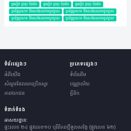
ត្រចៀក ច្រមុះ បំពង់ក
ត្រចៀក ច្រមុះ បំពង់ក
ត្រចៀក ច្រមុះ បំពង់ក
ប្រព័ន្ធប្រសាទ និងសរសៃឈាមខួរក្បាល
ប្រព័ន្ធប្រសាទ និងសរសៃឈាមខួរក្បាល
ប្រព័ន្ធប្រសាទ និងសរសៃឈាមខួរក្បាល
ប្រព័ន្ធប្រសាទ និងសរសៃឈាមខួរក្បាល
ទំព័រផ្សេងៗ
ប្រភេទផ្សេងៗ
អំពីយើង
ទំព័រដើម
សំណួរ​ដែលគេ​ច្រើន​សួរ
បណ្ណាល័យ
ភាពឯកជន
គ្លីនិក
ទំនាក់ទំនង
អាសយដ្ឋាន:
ផ្ទះលេខ ២៤ ផ្លូវលេខ១០ បុរីពិភពថ្មីទួលសង្កែ (ផ្លូវលេខ ៦២)