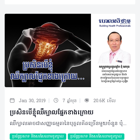
|
|
Jan 30, 2019
7 ឆ្នាំមុន
20.6K មើល
ប្រសិន​បើ​​ខ្ញុំ​ឈឺក្បាល​ផ្នែកខាង​ក្រោយ
ឈឺក្បាលអាចជាសញ្ញាធម្មតានៃបុគ្គលគិតច្រើនមួយចំនួន ប៉ុន្តែប្រសិនឈឺផ្នែកខាងក្រោយដែលសង្ស័យថាជាផលប៉ះពាល់ខួរក្បាលនោះ ករណីរបស់អ្នកប្រហែលដូចនឹងករណីខាងក្រោម... សំណួរ៖ ខ្ញុំបាទអាយុ២០ឆ្នាំ កម្ពស់១ម៉ែត្រ៧០ ទម្ងន់៦២គីឡូក្រាម មានមុខរបរជានិស្សិត។ ខ្ញុំឧស្សាហ៍ឈឺក្បាលណាស់ ពិសេសនៅផ្នែកខាងក្រោយ និងគេងមិនសូវលក់។ អាការៈនេះកើតឡើងតាំងពីក្មេងៗមកម្លេះ ប៉ុន្តែ ខ្ញុំមិនដែលទទួលបានការព្យាបាលណាមួយទេ ម៉្យាង ខ្ញុំក៏មិនមានប្រើប្រាស់ថ្នាំប្រចាំកាយអ្វីដែរ។ តើការឈឺក្បាលផ្នែកខាងក្រោយបែបនេះជាសញ្ញាណនៃជំងឺអ្វី? តើត្រូវព្យាបាលដោយវិធីណាខ្លះ? ចម្លើយ៖ ចំពោះអាការៈនេះ ប្រសិនបើប្អូនឈឺពីក្មេង កើតនៅទីតាំងដដែល និងមិនមានអាការៈប្រែប្រួលទេ ចំណុចនេះមិនមែនជាបញ្ហាចោទនោះទេ។ ការគេងមិនសូវលក់អាចជះឥទ្ធិពលលើការឈឺក្បាល ហេតុនេះគួរតែរកឲ្យឃើញប្រភពនៃការគេងមិនលក់នេះ ដើម្បីដោះស្រាយការគេងមិនលក់របស់ប្អូន ដែលនាំឲ្យធូរស្រាលដល់ការឈឺក្បាលរបស់ប្អូនផងដែរ។ ម្យ៉ាងទៀត ផ្នែកខាងក្រោយរបស់ខួរក្បាលគឺពាក់ព័ន្ធនឹងគំហើញ បើមានការប៉ះពាល់លើផ្នែកខួរក្បាល គឺអាចមានបញ្ហាដល់ភ្នែក ដូចជាព្រិលភ្នែកផ្នែកខាងឆ្វេង ឬស្តាំជាដើម។ ដូចនេះ ករណីរបស់ប្អូន អាចទាក់ទងនឹងការគេងមិនលក់ មិនទាក់ទងនឹងខួរក្បាលផ្នែកខាងក្រោយទេ។ ទោះជាយ៉ាងណាក៏ដោយ ការជួបពិភាក្សាជាមួយវេជ្ជបណ្ឌិតគឺជារឿងសំខាន់ ព្រោះអាចជួយប្អូនស្រាយនូវបញ្ហាកំពុងមាន និងទទួលបានការពន្យល់ច្បាស់លាស់។ គួរបញ្ជាក់ផងដែរថា ការជួបវេជ្ជបណ្ឌិតមិនសំខាន់តែលើការផ្តល់ថ្នាំតែមួយមុខទេ តែសំខាន់លើដំបូន្មានដែលត្រូវយកទៅប្រើប្រាស់ និងអនុសាសន៍ផ្សេងៗដែលអាចរាប់បញ្ចូលទាំងមាន ឬគ្មានថ្នាំ ឬទាំងពីរ ដែលអាចឲ្យប្អូនជាពីជំងឺឈឺក្បាលនេះបានដែរ។ បកស្រាយដោយ៖ សាស្ត្រាចារ្យវេជ្ជបណ្ឌិត ជុំ ណាវុធ ឯកទេសប្រព័ន្ធសរសៃប្រសាទ សរសៃឈាមខួរក្បាល និងជានាយផ្នែកសរសៃប្រសាទខួរក្បាល នៃមន្ទីរពេទ្យមិត្តភាពខ្មែរ-សូវៀត ©2019 រក្សាសិទ្ធិគ្រប់យ៉ាង​ដោយ Healthtime Corporation ចំពោះគ្រប់អត្ថបទដោយគ្មានផ្នែកណាមួយត្រូវបោះពុម្ពផ្សាយចូល ប្រព័ន្ធអ៊ីនធឺណែតឧបករណ៍អេឡិចត្រូនិកអាត់ជាសំឡេងឬថតចំលងគ្រប់រូបភាពដោយគ្មានការអនុញ្ញាតឡើយ
ប្រព័ន្ធប្រសាទ និងសរសៃឈាមខួរក្បាល
ប្រព័ន្ធប្រសាទ និងសរសៃឈាមខួរក្បាល