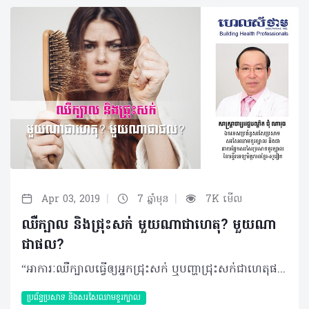
|
|
Apr 03, 2019
7 ឆ្នាំមុន
7K មើល
ឈឺក្បាល និងជ្រុះសក់ មួយណាជាហេតុ? មួយណា
ជាផល?
“អាការៈឈឺក្បាលធ្វើឲ្យអ្នកជ្រុះសក់ ឬបញ្ហាជ្រុះសក់ជាហេតុផលធ្វើឲ្យអ្នកឈឺក្បាល” នៅតែជាភាពស្រពេចស្រពិលមួយកើតមានឡើងសឹងតែបុគ្គលគ្រប់រូបទាំងអស់។ យ៉ាងណាមិញហេតុផលនៃបញ្ហាទាំងពីរខាងលើអាចបណ្តាលមកពីកត្តារួមផ្សំគ្នានៃស្ថានភាពជំងឺណាមួយ ដែលអ្នកអាចស្វែងយល់បន្ថែមតាមរយៈករណីខាងក្រោម៖ សំណួរ៖ ខ្ញុំមានការឈឺក្បាលតាំងពីអាយុ ១៣ឆ្នាំហើយសក់ខ្ញុំជ្រុះខ្លាំងណាស់រយៈពេល ១ឆ្នាំនេះ។ នាងខ្ញុំឧស្សាហ៍ឈឺក្បាល ថែមទាំងឈឺប្រកាំងទៀតផង។ ខ្ញុំធ្លាប់ទទួលបានការព្យាបាលដោយប្រើប្រាស់ឱសថប៉ារ៉ាសេតាម៉ុល តែឥឡូវការព្យាបាលហាក់គ្មានប្រសិទ្ធភាព។ តើគួរធ្វើដូចម្តេចចំពោះបញ្ហាសក់ជ្រុះនេះ? ចម្លើយ៖ បើមានបញ្ហាទាក់ទងនឹងខួរក្បាល និងសរសៃប្រសាទ នោះការឈឺក្បាលអាចធ្វើឲ្យរង្គោះសក់ ហើយបើទាក់ទងនឹងផ្នែកសើស្បែកវិញសារធាតុពុលមួយចំនួនពីសាប៊ូកក់សក់ក៏ធ្វើឲ្យរង្គោះសក់បានដែរ។ ផ្ទុយមកវិញការគិតច្រើនពីបញ្ហាជ្រុះសក់ក៏ធ្វើឲ្យអ្នកមានការឈឺក្បាលដែរ ហេតុនេះគួរតែជួបពិគ្រោះជាមួយគ្រូពេទ្យឯកទេសសរសៃប្រសាទខួរក្បាល ដើម្បីដោះស្រាយកង្វល់ទាំងអស់ខាងលើចំណែកការប្រើប្រាស់ថ្នាំប៉ារ៉ាសេតាម៉ុលមិនមែនជាជម្រើសសំខាន់នោះទេ។ បញ្ហាក្នុងករណីខាងលើនេះមិនទាន់ធ្ងន់ធ្ងរឡើយ តែគួរជួបពិភាក្សាជាមួយនឹងគ្រូពេទ្យផ្នែកខួរក្បាល និងគ្រូពេទ្យសើស្បែក ព្រោះយើងមិនអាចសន្និដ្ឋានបានថាតើអាការៈឈឺក្បាលនេះកើតមុនជ្រុះសក់ ឬជ្រុះសក់ហើយទើបបណ្តាលឲ្យឈឺក្បាល? បកស្រាយដោយ៖ សាស្រ្តាចារ្យវេជ្ជបណ្ឌិត ជុំ ណាវុធ ឯកទេសប្រព័ន្ធសរសៃប្រសាទ សរសៃឈាមខួរក្បាល និងជានាយផ្នែកសរសៃប្រសាទខួរក្បាលនៃមន្ទីរពេទ្យមិត្តភាពខ្មែរ-សូវៀត ©2019 រក្សាសិទ្ធិគ្រប់យ៉ាង​ដោយ Healthtime Corporation ចំពោះគ្រប់អត្ថបទដោយគ្មានផ្នែកណាមួយត្រូវបោះពុម្ពផ្សាយចូល ប្រព័ន្ធអុីនធឺណែតឧបករណ៍អេឡិចត្រូនិកអាត់ជាសំឡេងឬថតចំលងគ្រប់រូបភាពដោយគ្មានការអនុញ្ញាតឡើយ
ប្រព័ន្ធប្រសាទ និងសរសៃឈាមខួរក្បាល