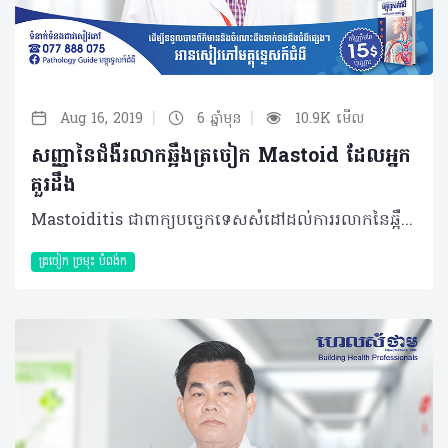
|
|
Aug 16, 2019
6 ឆ្នាំមុន
10.9K មើល
សញ្ញានៃជំងឺរលាកឆ្អឹងត្រចៀក Mastoid ដែលអ្នក
គួរដឹង
Mastoiditis ជាពាក្យបច្ចេកទេសសំដៅដល់ការរលាកនៃឆ្អឹង Mastoid ដែលស្ថិតនៅផ្នែកខាងក្រោយនៃត្រចៀក។ ជាក់ស្តែងសម្រាប់ពិភពលោកគេរកឃើញជំងឺនេះកើតមានក្នុងកម្រិត ១/២៥០០០ រីឯនៅកម្ពុជាហាក់មានការកើតឡើងច្រើនជាងនេះ។ Mastoiditis ជាជំងឺប្រឈមខ្ពស់ចំពោះកុមារអាយុតិចជាង ២ឆ្នាំ ដែលគេហៅថាជាការរលាកឆ្អឹង Mastoid ស្រួចស្រាវ និងជាប្រភេទធ្ងន់ធ្ងរអាចប៉ះពាល់ដល់អាយុជីវិតរបស់កុមារ ឯចំពោះមនុស្សចាស់ ច្រើនជាការរលាករ៉ាំរ៉ៃ។ ការរលាកឆ្អឹង Mastoid នេះអាចនឹងវិវឌ្ឍកាន់តែមានគ្រោះថ្នាក់ធ្ងន់ធ្ងរ ដែលទាមទារឲ្យអ្នកស្វែងយល់នូវសញ្ញាសំខាន់ៗ ដូចខាងក្រោម៖ មូលហេតុ និងកត្តាជំរុញនៃ Mastoiditis ភាគច្រើននៃការរលាកឆ្អឹង Mastoid បង្កពីបាក់តេរី Pneumococcus ដែលរស់នៅនឹងត្រចៀក-ច្រមុះ-បំពង់ក និងបាក់តេរី Pseudomonas aeruginosa Hemophilus influenzae។ ការរលាកនេះ កើតឡើងបន្ទាប់ពីមានការរលាកត្រចៀកកណ្តាលស្រួចស្រាវចំពោះកុមារដែលមិនបានទទួលការព្យាបាលទាន់ពេល ឬមិនត្រឹមត្រូវ។ សម្រាប់មនុស្សចាស់ ឬអ្នកដែលវ័យចាប់ពី ៣០ឆ្នាំឡើងទៅ Mastoiditis កើតពីការរលាកត្រចៀកកណ្តាលរ៉ាំរ៉ៃ ឬហៅថាអំបៅអំបែក។ គួរបញ្ជាក់ថា អ្នកដែលងាយនឹងរងការរលាកត្រចៀកកណ្តាលរួមមាន៖ • អ្នកជំងឺរលាកសាច់បំពង់កផ្នែកខាងក្រោយ ធ្វើឲ្យរលាកត្រចៀកកណ្តាល និងអាចឆ្លងបន្តទៅ Mastoid • អ្នកជំងឺរលាកច្រមុះរ៉ាំរ៉ៃ ងាយធ្វើឲ្យខ្ទុះ ឬសម្បោរហូរធ្លាក់ទៅក្នុងបំពង់ក និងឡើងដល់ត្រចៀក។ សញ្ញាបញ្ជាក់ពី Mastoiditis អ្នកជំងឺអាចមានអាការៈឈឺក្នុងរន្ធត្រចៀក បន្ទាប់មកឈឺផ្នែកខាងក្រោយត្រចៀកអ្នកខ្លះមានហៀរខ្ទុះពីក្នុងត្រចៀក ហើយមានពណ៌ក្រហមនៅតំបន់ Mastoid ខាងក្រោយត្រចៀក ប៉ោងរលោង និងទន់ពេលប៉ះ។ ករណីខ្លះវាឡើងប៉ោងរហូតដល់អាចរុញស្លឹកត្រចៀកមកខាងមុខ និងឲ្យរន្ធត្រចៀករួមតូចផងដែរ។ សញ្ញាធ្ងន់ធ្ងរអាចរហូតហៀរខ្ទុះចេញពីផ្នែកខាងក្រោយត្រចៀកដែលអាចឲ្យអ្នកជំងឺច្រឡំថាជាការកើតបូស។ ក្រៅអំពីសញ្ញាពិសេសៗខាងលើ អ្នកជំងឺក៏អាចមានអាការៈរួមផ្សំផ្សេងទៀតដូចជា ក្តៅខ្លួនញាក់ចំពោះកុមារ ឬក្ដៅស្ទេញៗ ឈឺក្បាលចំពោះមនុស្សចាស់ និងមានការថយចុះនូវកម្រិតនៃការស្តាប់។ ការធ្វើរោគវិនិច្ឆ័យ ជាដំបូងគ្រូពេទ្យនឹងធ្វើការពិនិត្យលើសញ្ញាគ្លីនិកដោយធ្វើការសាកសួរលម្អិតពីប្រវតិ្តជំងឺ បន្ទាប់មកអ្នកជំងឺនឹងតម្រូវឲ្យធ្វើរោគវិនិច្ឆ័យដោយប្រើ Otoscope ឆ្លុះចូលក្នុងរន្ធត្រចៀកដើម្បីរកវត្តមានខ្ទុះក្នុងត្រចៀក និងសភាពក្រដាសត្រចៀក។ ប្រសិនមានខ្ទុះ គ្រូពេទ្យនឹងយកខ្ទុះនោះទៅបណ្ដុះបន្ថែមរកមេរោគបង្ក។ ករណីមិនអាចញែកដាច់ថាជាការរលាក Mastoid អ្នកជំងឺអាចនឹងត្រូវស្នើសុំឲ្យស្កែនមើលឆ្អឹង Mastoid បន្ថែមទៀត។ របៀបព្យាបាល Mastoiditis ការព្យាបាលត្រូវធ្វើឡើងបន្ទាប់ពីការធ្វើរោគវិនិច្ឆ័យច្បាស់លាស់ និងខុសៗគ្នាអាស្រ័យតាមដំណាក់កាលរបស់អ្នកជំងឺ។ សម្រាប់ដំណាក់កាលទី១ ដែលជាការរលាក Mastoid ស្រួចស្រាវ ឬនៅថ្មីៗ និងគ្មាននូវផលវិបាកធ្ងន់ធ្ងរ នោះអ្នកជំងឺនឹងត្រូវព្យាបាលដោយការប្រើថ្នាំ រួមផ្សំជាមួយអង់ទីប៊ីយ៉ូទិកទំនើបសមស្របតាមប្រភេទមេរោគដែលបានរកឃើញ។ អំឡុងពេលនៃការព្យាបាលគ្រូពេទ្យនឹងវាយតម្លៃនៃការព្យាបាលនោះ ប្រសិនអ្នកជំងឺហាក់មិនធូរស្រាលដោយការព្យាបាលដោយថ្នាំទេនោះ ការវះកាត់ជាវិធីសាស្ត្របន្ទាប់។ គួរបញ្ជាក់ផងដែរថា ការវះកាត់នេះធ្វើឡើងនៅតំបន់ Mastoid ខាងក្រោយដើម្បីយកចេញនូវផ្នែកដែលរលាក រួចប្រើប្រាស់ថ្នាំបន្តទើបអាចទទួលបានការជាសះស្បើយ។ ផលវិបាកនៃការព្យាបាលយឺតយ៉ាវ Mastoiditis ត្រូវបានចាត់ទុកជាជំងឺធ្ងន់ធ្ងរដោយផ្អែកលើផលវិបាកដែលធ្វើឲ្យពិបាកក្នុងការព្យាបាលនិងអាចបង្កឱ្យស្លាប់ក្នុងកម្រិតខ្ពស់ដូចខាងក្រោម៖ • ការស្តាប់ត្រូវបានថយចុះខ្លាំង រហូតដល់ខូចប្រព័ន្ធបញ្ជូនសំឡេង និងអាចប៉ះពាល់រហូតដល់ត្រចៀកខាងក្នុងបង្កឲ្យបាត់បង់ការស្តាប់ទាំងស្រុង • មេរោគចេញពី Mastoid ចូលដល់ក្នុងឈាមដែលអាចឲ្យអ្នកជំងឺស្លាប់បានបើសង្គ្រោះមិនទាន់ពេល • មេរោគអាចជ្រៀតចូលទៅភ្នាសខួរក្បាល ធ្វើឲ្យរលាកភ្នាសខួរក្បាល (Meningitis) • មេរោគចូលដល់ក្នុងខួរក្បាលអាចបង្កឲ្យមានអាប់សែខួរក្បាល (Brain abscess) • មេរោគអាចធ្វើឲ្យមានផលប៉ះពាល់ដល់សរសៃឈាមវ៉ែនដែលមាននាទីនាំឈាមពីខួរក្បាលទៅបេះដូងបង្កជាការរលាក (Thrombophlebitis Sinus Sigmoidei) ដែលពិបាកក្នុងការព្យាបាល • បង្កជាការរលាកសរសៃប្រសាទទី៧ ធ្វើឲ្យអ្នកជំងឺវៀចមាត់ (Facial paralysis)។ ការការពារពី Mastoiditis ចៀសវាងនូវមូលហេតុបង្កដូចរៀបរាប់ខាងលើអាចកាត់បន្ថយហានិភ័យនៃការរលាក Mastoid ដោយប្រសិទ្ធភាព ដែលរួមមាន៖ • ចាក់វ៉ាក់សាំងបង្ការមេរោគភ្នឺម៉ូកុក (Pneumocoque) ចំពោះក្មេងតូចៗ ដែលជាមេរោគសម្បូរបំផុតនៅផ្លូវដង្ហើម • ប្រុងប្រយ័ត្នការពារកុំឲ្យក្មេងមានការរលាកត្រចៀកកណ្តាលស្រួចស្រាវដោយកុំឲ្យពួកគេមានអាការៈហូរសម្បោររ៉ាំរ៉ៃ • ចៀសវាងឲ្យក្មេងទទួលទានអាហារដែលអាចប៉ះពាល់ ឬរលាកដល់បំពង់ក ដូចជាទឹកកក ការ៉េម ទឹកក្រូច ឬស្ករគ្រាប់។ សូមបង្កើនការប្រុងប្រយ័ត្នឲ្យបានខ្ពស់បំផុតចំពោះកុមារអាយុក្រោម២ឆ្នាំ ធ្វើយ៉ាងណាកុំឲ្យពួកគេមានជំងឺផ្តាសាយញឹកញាប់ ពិសេសអំឡុងពេលនៃការផ្លាស់ប្តូរអាកាសធាតុពីក្តៅមកត្រជាក់ ឬនៅរដូវវស្សា ទាំងអាហាររបៀបរស់នៅ និងគួរចេះប្រើប្រាស់សេរ៉ូមប្រៃលាងច្រមុះ។ ករណីក្មេងតូចៗដែលមិនអាចប្រាប់ពីសញ្ញានៃការឈឺត្រចៀករបស់ពួកគេបាន ឪពុកម្តាយត្រូវចំណាំនៅពេលក្មេងយំអំឡុងម៉ោង១២យប់ និងយកដៃខ្ទប់ត្រចៀក ឬមានសញ្ញាមិនប្រក្រតីណាមួយគួរជួបប្រឹក្សាជាមួយគ្រូពេទ្យជាបន្ទាន់។ ដូចគ្នាផងដែរ ករណីមនុស្សចាស់មានជំងឺអំបៅអំបែក ឬរលាកត្រចៀកកណ្តាលរ៉ាំរ៉ៃ គួរជួបគ្រូពេទ្យដើម្បីធ្វើការព្យាបាលសមស្របឲ្យបានទាន់ពេលវេលា។ បកស្រាយដោយ៖ សាស្រ្តាចារ្យ សុខ គួង អនុប្រធានផ្នែកត្រចៀក ច្រមុះ បំពង់ក នៃមន្ទីរពេទ្យព្រះអង្គឌួង 2019 រក្សាសិទ្ធិគ្រប់យ៉ាង​ដោយ Healthtime Corporation ចំពោះគ្រប់អត្ថបទដោយគ្មានផ្នែកណាមួយត្រូវបោះពុម្ពផ្សាយចូលប្រព័ន្ធអុីនធឺណែតឧបករណ៍អេឡិចត្រូនិកអាត់ជាសំឡេងឬថតចំលងគ្រប់រូបភាពដោយគ្មានការអនុញ្ញាតឡើយ
ត្រចៀក ច្រមុះ បំពង់ក