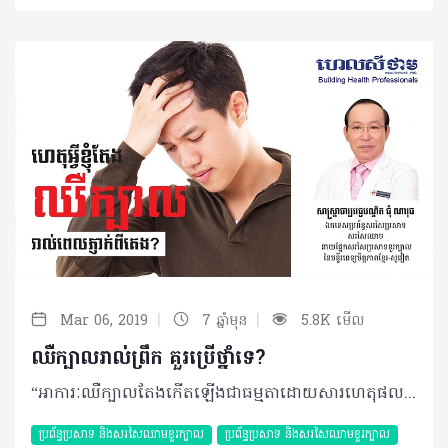
|
|
Mar 06, 2019
7 ឆ្នាំមុន
5.8K មើល
ឈឺក្បាលរាល់ព្រឹក គួរប្រើថ្នាំទេ?
“អាការៈឈឺក្បាលតែងកើតឡើងជាធម្មតាដោយសារហេតុផលច្រើនយ៉ាងដូចជាការគេងមិនគ្រប់គ្រាន់ ស្រេ្តស ឬការជួបប្រទះនឹងរឿងរ៉ាវដែលតែងកើតមានប្រចាំថ្ងៃ ប៉ុន្តែប្រសិនអ្នកឈឺនៅពេលព្រឹកព្រលឹមវិញនោះ មូលហេតុអាចមានលើសពីនេះ។” សំណួរ៖ ខ្ញុំបាទអាយុ២១ឆ្នាំ កម្ពស់១ម៉ែត្រ៧០ ទម្ងន់៥៦គីឡូក្រាម មុខរបរជាបុគ្គលិកផ្នែកលក់ក្នុងក្រុមហ៊ុនឯកជនមួយ។ រយៈពេលជាង ៥ខែមកនេះ ខ្ញុំតែងឈឺក្បាលរាល់ព្រឹក បន្ទាប់ពីក្រោកពីគេង និងមានអាការៈវិលមុខជាប្រចាំ។ ខ្ញុំមិនធ្លាប់បានទៅព្យាបាល ឬប្រើថ្នាំប្រចាំកាយអ្វីមួយទេ។ តើរោគសញ្ញាខាងលើបណ្តាលមកពីមូលហេតុអ្វី? តើខ្ញុំគួរធ្វើដូចម្តេច? ចំលើយ៖ ចំពោះការឈឺក្បាលនៅពេលព្រឹក បន្ទាប់ពីក្រោកពីគេង អាចកើតមានលើមនុស្សទូទៅដូចគ្នា។ ហេតុនេះចំពោះករណីប្អូនគួរពិចារណាថា តើគេងបានគ្រប់គ្រាន់ទេ មានយល់សប្តិពេលគេង ឬអត់ មានឈឺក្បាល ក្អួតចង្អោរ ឬព្រិលភ្នែកដែរឬទេ? បើមានករណីទាំងនេះបន្ថែមពីការឈឺក្បាល គួរតែទៅជួបវេជ្ជបណ្ឌិត មានជំនាញឯកទេសខាងជំងឺខួរក្បាល។ គួរចងចាំថាចំពោះការឈឺក្បាលណាដែលមិនចាំបាច់ព្យាបាល គួរកុំផ្សំថ្នាំញ៉ាំដោយខ្លួនឯងដោយមិនបានឆ្លងកាត់ការប្រឹក្សាយោបល់ជាមួយវេជ្ជបណ្ឌិត ហើយចំពោះជំងឺខ្លះអាចទទួលដំបូន្មានពីគ្រូពេទ្យ ដោយចាំបាច់ប្រើប្រាស់ថ្នាំបានតាមវេជ្ជបញ្ជា ឬមិនចាំបាច់ក៏អាចធ្វើឲ្យជំងឺជាសះស្បើយបាន។ បកស្រាយដោយ៖ សាស្ត្រាចារ្យវេជ្ជបណ្ឌិត ជុំ ណាវុធ ឯកទេសប្រព័ន្ធសរសៃប្រសាទ សរសៃឈាម នាយផ្នែកសរសៃប្រសាទខួរក្បាលនៃមន្ទីរពេទ្យមិត្តភាពខ្មែរ-សូវៀត ©2019 រក្សាសិទ្ធិគ្រប់យ៉ាង​ដោយ Healthtime Corporation ចំពោះគ្រប់អត្ថបទដោយគ្មានផ្នែកណាមួយត្រូវបោះពុម្ពផ្សាយចូល ប្រព័ន្ធអ៊ីនធឺណែតឧបករណ៍អេឡិចត្រូនិកអាត់ជាសំឡេងឬថតចំលងគ្រប់រូបភាពដោយគ្មានការអនុញ្ញាតឡើយ
ប្រព័ន្ធប្រសាទ និងសរសៃឈាមខួរក្បាល
ប្រព័ន្ធប្រសាទ និងសរសៃឈាមខួរក្បាល