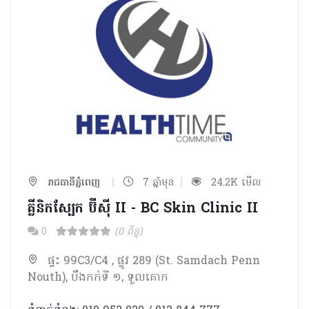
|
|
រាជធានីភ្នំពេញ
7 ឆ្នាំមុន
24.2K មើល
គ្លីនិកស្បែក ប៊ីស៊ី II - BC Skin Clinic II
0
(0 ពិន្ទុ)
ផ្ទះ 99C3/C4 , ផ្លូវ 289 (St. Samdach Penn
Nouth), បឹងកក់ទី ១, ទួលគោក