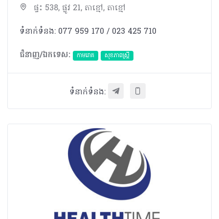
ផ្ទះ 538, ផ្លូវ 21, តាខ្មៅ, តាខ្មៅ
ទំនាក់ទំនង: 077 959 170 / 023 425 710
ជំនាញ/ឯកទេស:
កាមរោគ
សុខភាពស្រ្តី
ទំនាក់ទំនង: