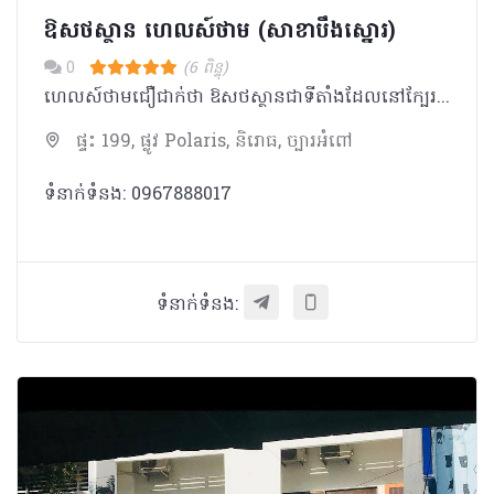
ឱសថស្ថាន ហេលស៍ថាម (សាខាបឹងស្នោរ)
0
(6 ពិន្ទុ)
ហេលស៍ថាមជឿជាក់ថា ឱសថស្ថានជាទីតាំងដែលនៅក្បែរប្រជាជនកម្ពុជា ដែលអាចផ្តល់នូវគំរូសេវាកម្ម ផលិតផល ចំណេះដឹង និងការប្រឹក្សាដល់ប្រជាជនគ្រប់ស្រទាប់វណ្ណៈ។ ក្រៅពីមានលក់ឱសថ វីតាមីន និងអាហារបំប៉នដូចឱសថស្ថានផ្សេងៗទៀត ឱសថស្ថាន ហេលស៍ថាម ផ្តោតសំខាន់លើទស្សនវិស័យដូចជា៖ _ ជម្រុញការប្រើប្រាស់ផលិតផលសម្រាប់តាមដានសុខភាពជាប្រចាំ និងផលិតផលដែលធានាសុវត្ថិភាពក្នុងការរស់នៅប្រចាំថ្ងៃ ដើម្បីជាផ្នែកមួយក្នុងការយកចិត្តទុកដាក់ និងការដឹងគុណដល់មនុស្សជុំវិញខ្លួន ជាពិសេសឪពុកម្តាយ យាយតា _ សម្ភារៈការពារសមរម្យក្នុងការធ្វើលំហាត់ប្រាណដោយសុវត្ថិភាព និងផលិតផលសម្រាប់ប្រើប្រាស់ក្រោយមានការថ្លោះគ្រិចផ្សេងៗ ដើម្បីជម្រុញការហាត់ប្រាណ
ផ្ទះ 199, ផ្លូវ Polaris, និរោធ, ច្បារអំពៅ
ទំនាក់ទំនង: 0967888017
ទំនាក់ទំនង: