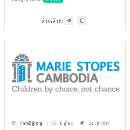
ទំនាក់ទំនង:
|
|
រាជធានីភ្នំពេញ
6 ឆ្នាំមុន
24.5K មើល