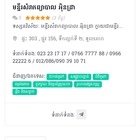
មន្ទីរសំរាកព្យាបាល អុិនដ្រា
0
(3 ពិន្ទុ)
ទស្សនវិស័យៈ មន្ទីរសំរាកព្យាបាល អុិនដ្រា ក្លាយជាមន្ទីរពេទ្យ ជំរើសដ៏ល្អបំផុត ប្រកបដោយទំនុកចិត្ត សំរាប់ប្រជាជនកម្ពុជា និងជនបរទេស។ បេសកកម្មៈ មន្ទីរសំរាកព្យាបាល អុិនដ្រា ខិតខំប្រឹងប្រែងដើម្បីផ្ដល់នូវ ការថែទាំនិងការព្យាបាល ដែលមានគុណភាពអន្តរជាតិ ដោយក្រុម គ្រូពេទ្យជំនាញ ជាមួយសេវាកម្មល្អឥតខ្ចោះ សម្រាប់បំពេញសេចក្តីត្រូវការរបស់អតិថិជន ។ ការប្តេជ្ញាចិត្តរបស់យើងមានដូចខាងក្រោម: - ផ្ដល់នូវសេវាវេជ្ជសាស្រ្តដែលមានគុណភាពខ្ពស់ដោយគោរពបានតាមបទដ្ឋានអន្តរជាតិ។ -ប្រកាន់ខ្ជាប់នូវតម្លៃនិងក្រមសីលធម៍ វេជ្ជសាស្ត្រ និងសិល្បៈនៃការព្យាបាល ប្រើប្រាស់នូវបច្ចេកវិទ្យាខ្ពស់បំផុត រួមជាមួយនិងឧបករណ៍វេជ្ជសាស្រ្ត ទំនើបទាន់សម័យ។ -អភិវឌ្ឍន៍ចំណេះដឹងវេជ្ជសាស្ត្របន្ថែមដោយការចូលរួមវគ្គបណ្តុះបណ្តាលវេជ្ជសាស្រ្តបន្ត និងការចូលលរួម សិក្ខាសាលា ឬសន្និសិទក្នុងតំបន់ និងអន្ដរជាតិ។ -លើកតម្កើងនិងកែលំអរគុណភាពនៃជីវិតនិងការថែទាំដល់អ្នកជំងឺរបស់យើងនៅទូទាំងប្រទេសកម្ពុជា។
ផ្ទះ 303 , ផ្លូវ 156, ទឹកល្អក់ទី ២, ទួលគោក
ទំនាក់ទំនង: 023 23 17 17 / 0766 7777 88 / 0966
22222 6 / 012/086/090 39 10 71
ជំនាញ/ឯកទេស:
វះកាត់ទូទៅ
សង្គ្រោះបន្ទាន់
ជំងឺទូទៅ
តម្រងនោម
ខួរក្បាល និងប្រព័ន្ធប្រសាទ
​រូបភាពវេជ្ជសាស្រ្ត
ឆ្អឹង និងសន្លាក់
ទំនាក់ទំនង: