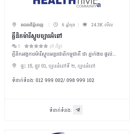
|
|
រាជធានីភ្នំពេញ
6 ឆ្នាំមុន
24.3K មើល
គ្លីនិកម៉ារីស្តូបច្បារអំពៅ
0
(0 ពិន្ទុ)
គ្លីនិកអង្គការម៉ារីស្តូបអន្តរជាតិកម្ពុជាគឺ ជា ភ្នាក់ងារ ផ្តល់សេវាឈានមុខគេ ផ្នែក រំលូត កូនដោយសុវត្ថិភាព ពន្យារកំណើត សុខភាពបន្តពូជ និងផ្លូវភេទ។
ផ្ទះ 15, ផ្លូវ 01, ច្បារអំពៅទី ២, ច្បារអំពៅ
ទំនាក់ទំនង: 012 999 002/ 098 999 102
ទំនាក់ទំនង: