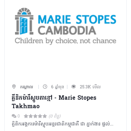
|
|
កណ្ដាល
6 ឆ្នាំមុន
25.3K មើល
គ្លីនិកម៉ារីស្តូបតាខ្មៅ - Marie Stopes
Takhmao
0
(0 ពិន្ទុ)
គ្លិនិកអង្គការម៉ារីស្តូបអន្តរជាតិកម្ពុជាគឺ ជា ភ្នាក់ងារ ផ្តល់សេវាឈាន មុខ គេ ផ្នែក រំលូត កូនដោយសុវត្ថិភាព ពន្យារកំណើត សុខភាពបន្តពូជ និងផ្លូវភេទ។