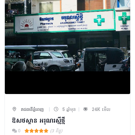
|
|
រាជធានីភ្នំពេញ
5 ឆ្នាំមុន
24K មើល
ឱសថស្ថាន អរុណរស្មីថ្មី
0
(3 ពិន្ទុ)