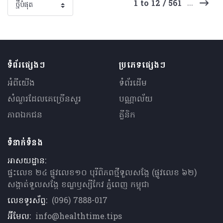
...
1 to 12 / 561
ទំព័រផ្សេងៗ
ប្រភេទផ្សេងៗ
អំពីយើង
ទំព័រដើម
សំណួរ​ដែលគេ​ច្រើន​សួរ
បណ្ណាល័យ
ភាពឯកជន
គ្លីនិក
ទំនាក់ទំនង
អាសយដ្ឋាន:
ផ្ទះលេខ ២៤ ផ្លូវលេខ១០ បុរីពិភពថ្មីទួលសង្កែ (ផ្លូវលេខ ៦២)
សង្កាត់ទួលសង្កែ ខណ្ឌឫស្សីកែវ ភ្នំពេញ កម្ពុជា
លេខទូរស័ព្ទ:
(096) 7888-017
អ៊ីមែល:
info@healthtime.tips