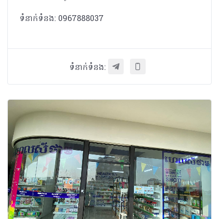
ទំនាក់ទំនង: 0967888037
ទំនាក់ទំនង: