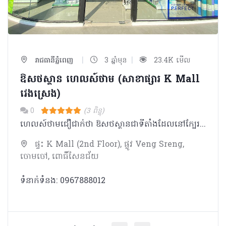
|
|
រាជធានីភ្នំពេញ
3 ឆ្នាំមុន
23.4K មើល
ឱសថស្ថាន ហេលស៍ថាម (សាខាផ្សារ K Mall
វេងស្រេង)
0
(3 ពិន្ទុ)
ហេលស៍ថាមជឿជាក់ថា ឱសថស្ថានជាទីតាំងដែលនៅក្បែរប្រជាជនកម្ពុជា ដែលអាចផ្តល់នូវគំរូសេវាកម្ម ផលិតផល ចំណេះដឹង និងការប្រឹក្សាដល់ប្រជាជនគ្រប់ស្រទាប់វណ្ណៈ។ ក្រៅពីមានលក់ឱសថ វីតាមីន និងអាហារបំប៉នដូចឱសថស្ថានផ្សេងៗទៀត ឱសថស្ថាន ហេលស៍ថាម ផ្តោតសំខាន់លើទស្សនវិស័យដូចជា៖ _ ជម្រុញការប្រើប្រាស់ផលិតផលសម្រាប់តាមដានសុខភាពជាប្រចាំ និងផលិតផលដែលធានាសុវត្ថិភាពក្នុងការរស់នៅប្រចាំថ្ងៃ ដើម្បីជាផ្នែកមួយក្នុងការយកចិត្តទុកដាក់ និងការដឹងគុណដល់មនុស្សជុំវិញខ្លួន ជាពិសេសឪពុកម្តាយ យាយតា _ សម្ភារៈការពារសមរម្យក្នុងការធ្វើលំហាត់ប្រាណដោយសុវត្ថិភាព និងផលិតផលសម្រាប់ប្រើប្រាស់ក្រោយមានការថ្លោះគ្រិចផ្សេងៗ ដើម្បីជម្រុញការហាត់ប្រាណ
ផ្ទះ K Mall (2nd Floor), ផ្លូវ Veng Sreng,
ចោមចៅ, ពោធិ៍សែនជ័យ
ទំនាក់ទំនង: 0967888012