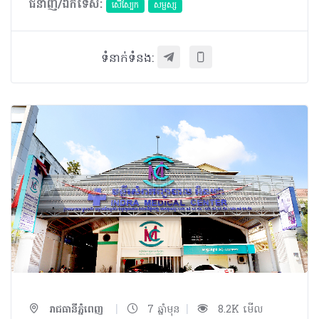
ជំនាញ/ឯកទេស:
សើស្បែក
សម្ផស្ស
ទំនាក់ទំនង:
|
|
រាជធានីភ្នំពេញ
7 ឆ្នាំមុន
8.2K មើល