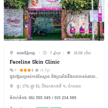
|
|
រាជធានីភ្នំពេញ
7 ឆ្នាំមុន
25.5K មើល
Faceline Skin Clinic
0
(4 ពិន្ទុ)
ជួយ​ឱ្យ​សម្រស់​កា​ន់​តែ​ស្អាត និង​ប្រឆាំង​នឹង​ភាព​ចាស់​ដោយ​មិនចាំ​បាច់​វះ​កាត់ ផលិតផល វិធីសាស្រ្ត និងម៉ាស៊ីនរបស់យើង មើល​ទៅ​ហាក់ដូច​ជាស្រដៀង​គ្នា​ជាមួយ​គ្លីនីក​ផ្សេងៗ​ទៀត​​ នៅក្នុង​ទីផ្សារ​កែសម្ផស្ស​​បច្ចុប្បន្ន។​ ប៉ុន្តែ យើង​ពិត​ជា​មានមោទនភាព ​ក្នុងការ​បង្ហាញ​នូវ​ក្រុម​វេជ្ជបណ្ឌិត​ជំនាញ ​និងបុគ្គលិក​ ដែល​ឆ្លងកាត់​ការ​បណ្តុះបណ្តាល​​ត្រឹមត្រឹម ​ដើម្បី​​ធានា​ជូន​នូវ​ការ​ផ្តល់​សេវាកម្ម​ និង​​ការព្យាបាល​​ដ៏ល្អ​បំផុត​ ​ដល់​អតិថិជន​របស់​យើង។ យើង​ផ្តោត​សំខាន់ លើ​វិធីសាស្រ្ត​ព្យាបាល​ទំនើប ​ដោយ​មិន​ចាំបាច់​វះកាត់ តាមរយៈ​ការ​ប្រើប្រាស់​បច្ចេកវិទ្យា​ទំនើប​ចុងក្រោយ​បំផុត ដើម្បី​ជួយ​ឲ្យ​សម្រស់​របស់​អតិថិជន​កាន់តែ​ស្អាត​​តាម​​បែប​ធម្មជាតិ​ និង​ប្រឆាំង​ភាពចាស់​។ ​ អតិថិជន​ នឹង​អាច​មើល​ឃើញ​ពី​លទ្ធផល​តាម​បែប​ធម្មជាតិ ពោល​គឺ​មិនមែន​សិប្បនិមិត្ត​នោះឡើយ។ យើង​រំពឹង​ថា លោក​អ្នក​នឹង​ទទួល​បាន​ភាព​ស្រស់ស្អាត​ តាម​ក្តី​ប្រាថ្នា ដែល​ធ្វើ​ឲ្យ​អ្នក​មាន​ភាព​លេច​ធ្លោ​ខ្លាំង តាម​បែប​ធម្មជាតិ​ មិនមែន​«​សិប្បនិមិត្ត​»​ទេ​។ ​សម្រាប់​ក្រុម​ការងារ​​យើង​ខ្ញុំ​​ អ្នក​គឺ​នៅតែ​ជា ​“អ្នក” ​ដោយ​អម​ជាមួយ​ភាព​លេចធ្លោ​ ស្រស់ស្អាត​ និង ​លើស​ពី​មាន​តម្លៃ។
ផ្ទះ 170, ផ្លូវ 51, បឹងកេងកងទី ១, ចំការមន
ទំនាក់ទំនង: 061 555 349 / 015 234 589