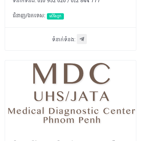
ទំនាក់ទំនង: 010 952 020 / 012 844 777
ជំនាញ/ឯកទេស:
សើស្បែក
ទំនាក់ទំនង: