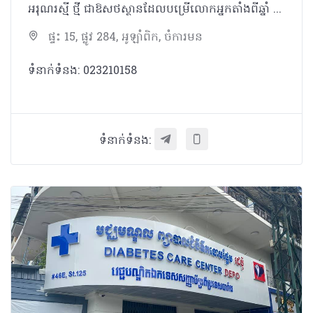
អរុណរស្មី ថ្មី ជាឱសថស្ថានដែលបម្រើលោកអ្នកតាំងពីឆ្នាំ ១៩៨៦
ផ្ទះ 15, ផ្លូវ 284, អូឡាំពិក, ចំការមន
ទំនាក់ទំនង: 023210158
ទំនាក់ទំនង: