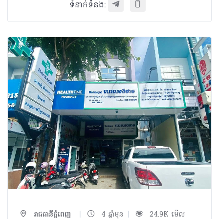
ទំនាក់ទំនង:
|
|
រាជធានីភ្នំពេញ
4 ឆ្នាំមុន
24.9K មើល