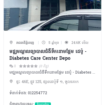
|
|
រាជធានីភ្នំពេញ
5 ឆ្នាំមុន
24.6K មើល
មជ្ឈមណ្ឌលព្យាបាលជំងឺទឹកនោមផ្អែម ដេប៉ូ -
Diabetes Care Center Depo
0
(0 ពិន្ទុ)
មជ្ឈមណ្ឌលព្យាបាលជំងឺទឹកនោមផ្អែម ដេប៉ូ - Diabetes Care Center Depo
ផ្ទះ 46E, ផ្លូវ 125, ផ្សារដេប៉ូទី ១, ទួលគោក
ទំនាក់ទំនង: 012254772
ជំនាញ/ឯកទេស:
ទឹកនោមផ្អែម