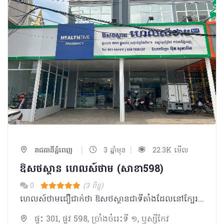
|
|
រាជធានីភ្នំពេញ
3 ឆ្នាំមុន
22.3K មើល
ឱសថស្ថាន ហេលស៍ថាម (សាខា598)
0
(3 ពិន្ទុ)
ហេលស៍ថាមជឿជាក់ថា ឱសថស្ថានជាទីតាំងដែលនៅក្បែរប្រជាជនកម្ពុជា ដែលអាចផ្តល់នូវគំរូសេវាកម្ម ផលិតផល ចំណេះដឹង និងការប្រឹក្សាដល់ប្រជាជនគ្រប់ស្រទាប់វណ្ណៈ។ ក្រៅពីមានលក់ឱសថ វីតាមីន និងអាហារបំប៉នដូចឱសថស្ថានផ្សេងៗទៀត ឱសថស្ថាន ហេលស៍ថាម ផ្តោតសំខាន់លើទស្សនវិស័យដូចជា៖ _ ជម្រុញការប្រើប្រាស់ផលិតផលសម្រាប់តាមដានសុខភាពជាប្រចាំ និងផលិតផលដែលធានាសុវត្ថិភាពក្នុងការរស់នៅប្រចាំថ្ងៃ ដើម្បីជាផ្នែកមួយក្នុងការយកចិត្តទុកដាក់ និងការដឹងគុណដល់មនុស្សជុំវិញខ្លួន ជាពិសេសឪពុកម្តាយ យាយតា _ សម្ភារៈការពារសមរម្យក្នុងការធ្វើលំហាត់ប្រាណដោយសុវត្ថិភាព និងផលិតផលសម្រាប់ប្រើប្រាស់ក្រោយមានការថ្លោះគ្រិចផ្សេងៗ ដើម្បីជម្រុញការហាត់ប្រាណ
ផ្ទះ 301, ផ្លូវ 598, ច្រាំងចំរេះទី ១, ឫស្សីកែវ