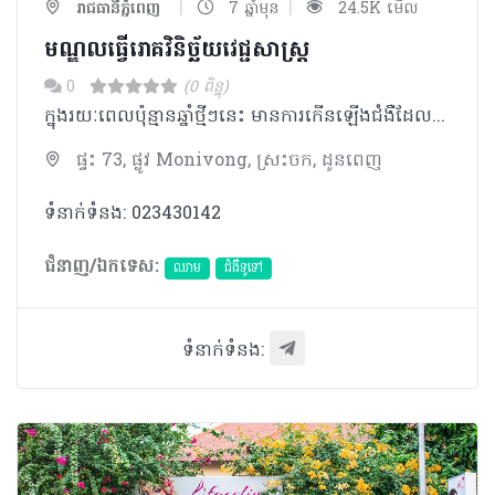
|
|
រាជធានីភ្នំពេញ
7 ឆ្នាំមុន
24.5K មើល
មណ្ឌលធ្វើរោគវិនិច្ឆ័យវេជ្ជសាស្រ្ត​​
0
(0 ពិន្ទុ)
ក្នុងរយៈពេលប៉ុន្មានឆ្នាំថ្មីៗនេះ មានការកើនឡើងជំងឺដែលបណ្តាលមកពីរបៀបរស់នៅ​ ដោយសារមានការផ្លាស់ប្តូររបៀបរស់នៅក្នុងប្រទេសកម្ពុជា ខណៈដែលជំងឺឆ្លងផ្សេងៗ ដូចជាជំងឺអេដស៏ ជំងឺគ្រុនចាញ់ ជំងឺរបេង​ នៅតែជាបញ្ហាសុខភាពដ៏ចំបងនៅឡើយ។ ដូចនេះ សាកលវិទ្យាល័យវិទ្យាសាស្រ្តសុខាភិបាល និងសមាគមកំចាត់រោគរបេងជប៉ុន បានរួមគ្នា បង្កើតមណ្ឌលធ្វើរោគវិនិច្ឆ័យមួយ​​ឡើង ក្នុងគោលបំណងចូលរួមចំណែកលើកកំពស់សុខភាពរបស់ប្រជាជនក្នុងប្រទេសកម្ពុជា។ សមាគមកំចាត់រោគរបេងជប៉ុន​និងសាកលវិទ្យាល័យវិទ្យាសាស្រ្តសុខាភិបាល បានបង្កើតឡើងនូវមណ្ឌលធ្វើរោគវិនិច្ឆ័យវេជ្ជសាស្រ្ត នេះឡើងដែលមានទីតាំងស្ថិតនៅក្នុងបរិវេណសាកលវិទ្យាល័យនេះតែម្តង។​ គោល បំណងនៃការបង្កើតមណ្ឌលធ្វើរោគវិនិច្ឆ័យវេជ្ជសាស្រ្តនេះ គឺផ្តល់នូវសេវាពិនិត្យសុខភាព​ទូទៅ សេវាមន្ទីរពិសោធន៏ និងរូបភាពវេជ្ជសាស្រ្ត ដែលមានគុណភាពបែបជប៉ុន ដល់ប្រជាជន ក្នុងប្រទេសកម្ពុជា ដើម្បីអោយពួកគាត់ទទួលបានសេវាពិនិត្យសុខភាពមួយដោយមិនមានការបារម្មណ៏។​ យើងសង្ឃឹមថា ពួកគាត់នឹងចាប់អារម្មណ៏ពីសុខភាព​និងមកពិនិត្យសុខភាព ហើយពួកយើងមានចិត្តរីករាយនឹង ផ្តល់ជូនការពិនិត្យសុខភាព​ដើម្បីធ្វើអោយជីវិតបានប្រសើររីករាយ។ សមាគមកំចាត់រោគរបេងជប៉ុន ការិយល័យអង្គការចាតា Director Okada Kosuke (Doctor)
ផ្ទះ 73, ផ្លូវ Monivong, ស្រះចក, ដូនពេញ
ទំនាក់ទំនង: 023430142
ជំនាញ/ឯកទេស:
ឈាម
ជំងឺទូទៅ
ទំនាក់ទំនង: