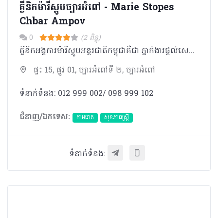
គ្លីនិកម៉ារីស្តូបច្បារអំពៅ - Marie Stopes
Chbar Ampov
0
(2 ពិន្ទុ)
គ្លីនិកអង្គការម៉ារីស្តូបអន្តរជាតិកម្ពុជាគឺជា ភ្នាក់ងារផ្តល់សេវាឈានមុខគេផ្នែករំលូតកូនដោយសុវត្ថិភាព ពន្យារកំណើត សុខភាពបន្តពូជ និងផ្លូវភេទ។
ផ្ទះ 15, ផ្លូវ 01, ច្បារអំពៅទី ២, ច្បារអំពៅ
ទំនាក់ទំនង: 012 999 002/ 098 999 102
ជំនាញ/ឯកទេស:
កាមរោគ
សុខភាពស្រ្តី
ទំនាក់ទំនង: