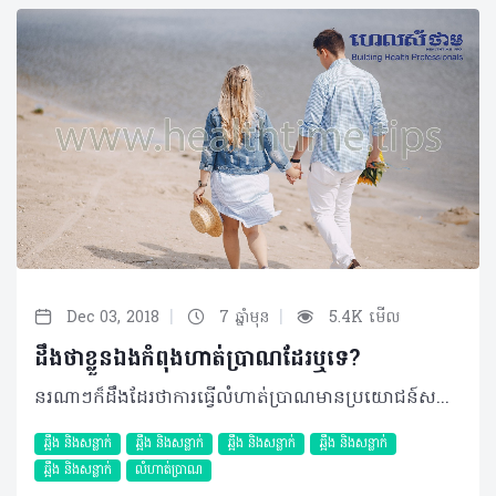
|
|
Dec 03, 2018
7 ឆ្នាំមុន
5.4K មើល
ដឹងថាខ្លួនឯងកំពុងហាត់ប្រាណដែរឬទេ?
នរណាៗក៏ដឹងដែរថាការធ្វើលំហាត់ប្រាណមានប្រយោជន៍សម្រាប់សុខភាព និងរូបរាងកាយទាំងមូលកម្រិតណា ប៉ុន្តែ ដោយសារការងារប្រចាំថ្ងៃដ៏មមាញឹកបានធ្វើឲ្យមនុស្សជាច្រើនមិនមានពេលវេលាគ្រប់គ្រាន់ ដើម្បីទៅក្លឹបហាត់ប្រាណ ឬធ្វើការរត់ចម្ងាយច្រើនគីឡូម៉ែត្រ។ សូមកុំបារម្ភណា ការមិនមានពេលគ្រប់គ្រាន់ ឬការមិនចូលចិត្តហាត់ប្រាណបែបនេះ អាចនឹងត្រូវដោះស្រាយតាមរយៈ ការប្រែក្លាយសកម្មភាពខាងក្រៅ ប្រចាំថ្ងៃរបស់អ្នក ឲ្យក្លាយជាលំហាត់ប្រាណ គ្រាន់តែអ្នកមិនចាប់អារម្មណ៍ប៉ុណ្ណោះ។ ខាងក្រោមនេះ ជាសកម្មភាពដែលអាចជួយអ្នកសម្រេចបាននូវការធ្វើលំហាត់ប្រាណ៖ ចតយាន្តជំនិះអ្នកឲ្យឆ្ងាយ៖ សូមកុំយល់ថាជាការ​ខ្ជះខ្ជាយពេលវេលា និងសាំងរបស់អ្នកអី ប៉ុន្តែ សូមចាត់ទុកថាវាជាផ្នែកមួយនៃលំហាត់ប្រាណរបស់អ្នកទៅវិញ ព្រោះថាវាបានផ្តល់ឱកាសឲ្យអ្នកបានដើរ និងឲ្យរាងកាយធ្វើចលនាខ្លះៗ ខណៈពេលដែលការងារប្រចាំថ្ងែរបស់អ្នកត្រូវអង្គុយមុខកុំព្យូទ័ររហូតដល់៨ម៉ោងឯណោះ។ ការឡើងជណ្តើរ៖ អ្នកដឹងទេថាគ្រាន់តែ២នាទីអ្នកអាចដុតបំផ្លាញថាមពលអស់ប្រមាណ២០កាល់ឡូរី ជាមួយនឹងលំហាត់ប្រាណសាច់ដុំជើងបានល្អទៀតផង។ ដូច្នេះ សូមប្រើជណ្តើរជើងឲ្យ​បានច្រើនជាងការប្រើជណ្តើរយន្ត តាមដែលអ្នកអាចធ្វើទៅបាន។ ការដើរទិញទំនិញ៖ គ្រប់ពេលដែលអ្នកដើរទិញ​ម្ហូបអាហារ ទិញខោអាវ ឬទិញរបស់របរប្រើប្រាស់ បានធ្វើឲ្យអ្នកមានអារម្មណ៍រីករាយ ហើយថែមទាំងជួយអ្នកឲ្យធ្វើចលនារាងកាយ និងចំណាយថាមពលបានយ៉ាងច្រើន តាមរយៈការដើរ ការលើក ឬយួរទំនិញ ការនិយាយ និងសើចជាដើម។ ដំណើរកំសាន្ត៖ ទោះបីជាអ្នកមិនស្ថិតក្នុងពេលវិស្សមកាលក៏ដោយ តែអ្នកអាចដើរលេងនៅក្នុងស្រុកកំណើតរបស់អ្នក ឬនៅតំបន់ជិតៗក៏បាន។ ការធ្វើបែបនេះមិនត្រឹមតែផ្តល់ឲ្យអ្នកនូវការហ្វឹកហ្វឺនរាងកាយនោះទេ តែវាធ្វើឲ្យអ្នកគេងលក់ស្រួលនៅពេលយប់ទៀតផង។ ម៉្យាង អ្នកអាចដុតបំផ្លាញប្រហែល ១០០កាល់ឡូរី​ ក្នុងរយៈចម្ងាយប្រមាណ១.៥ម៉ែត្រ។ ធ្វើកិច្ចការជុំវិញផ្ទះ៖ ការចំណាយពេលប្រចាំថ្ងៃ ឬចុងសប្តាហ៍របស់អ្នកថែទាំដំណាំ និងបោសសម្អាតទីធ្លាជុំវិញផ្ទះក៏អាចជាការធ្វើលំហាត់ប្រាណបានដែរ។ ថ្វីត្បិតការងារនេះមើលទៅតិចតួច មិនសូវចំណាយកម្លាំងខ្លាំងក៏ដោយ តែរាងកាយអ្នកអាចបញ្ចេញជាតិពុលតាមរយៈញើសបានយ៉ាងច្រើន។ ពិសេសនោះគឺ វាជួយដុតបំផ្លាញថាមពលបានប្រមាណ២០០កាល់ឡូរីក្នុង១ម៉ោងទៀតផង។ លេងជាមួយក្មេងៗ៖ មានសកម្មភាពជាច្រើន ដែលអាចកើតឡើងនៅពេលអ្នកលេងជាមួយពួកគាត់ ពេលខ្លះក៏រត់ ដើរ លើក គ្រវែង ជាដើម។ គ្រាន់តែ៣០នាទី អ្នកអាចដុតថាមពលបានប្រហែល១៥០កាល់ឡូរី។ ជាក់ស្តែង សកម្មភាពនេះអាចជួយកាត់បន្ថយស្រេ្តស បង្កើនក្តីស្រឡាញ់ និងភាពកក់ក្តៅជាមួយពួកគាត់បានថែមទៀត។ លោតនៅលើ​ trampoline៖ អ្នកធ្លាប់សាកល្បងលេងលោតបែបនេះហើយឬនៅ? វាពិតជាសប្បាយណាស់ ហើយថែមទាំងជួយឲ្យរាងកាយអ្នកដុតបំផ្លាញថាមពលបានច្រើនទៀតផង រហូតដល់ ១០០០កាល់ឡូរី ក្នុងរយៈពេល១ម៉ោង។ ការលោតនៅលើ trampoline អាចជំនួសការរត់ចម្ងាយបាន ប្រសិនបើអ្នកមិនចូលចិត្តការរត់ចម្ងាយទេនោះ។ ការឡើងភ្នំ៖ មានទាំងទេសភាពស្រស់ស្អាត ខ្យល់អាកាសបរិសុទ្ធ ដែលអាចជួយអ្នកជម្រុះចោលភាពតានតឹងទាំងឡាយបាន។ មិនត្រឹមតែប៉ុណ្ណោះ អ្នកអាចដុតបំផ្លាញកាល់ឡូរីប្រមាណ ៤០០កាល់ឡូរី ក្នុងរយៈចម្ងាយ ១៥០០ម៉ែត្រ។ ការជិះស្គី៖ អ្នកអាចគិតថា ការជិះស្គីគ្រាន់តែជាការកម្សាន្តម្តងម្កាលដើម្បីជួយកាត់បន្ថយស្រេ្តស ឬបញ្ចៀសការស្ទះចរាចរ។ ប៉ុន្តែ អ្នកដឹងទេ អ្នកអាចធ្វើចលនារាងកាយបានយ៉ាងល្អ ព្រមទាំងអាចដុតថាមពលបានប្រហែល ៤០០កាល់ឡូរីក្នុង១ម៉ោង។ ការជិះកង់៖ ថ្វីត្បិតការជិះកង់មិនសូវចំណាយថាមពលបានច្រើនដូចការដើរ តែការធ្វើចលនា​សាច់ដុំមិនចាញ់គ្នាឡើយ។ ស្របពេលបច្ចុប្បន្ន​ចរាចរណ៍កំពុងមមាញឹកទៀតនោះ ការជិះកង់អាចជាជម្រើសដ៏ប្រសើរសម្រាប់សុខភាពអ្នក ហើយថែមទាំងចំណេញពេលវេលា និងជួយការពារបរិស្ថានបានទៀតផង។ ការរាំ៖ គ្រប់ពេលអ្នករាំ អ្នកអាចធ្វើចលនាសឹង តែគ្រប់ផ្នែកនៃរាងកាយរបស់អ្នក ហើយក៏ទទួលបាននូវភាពរីករាយដោយអ្នកបានជួបជាមួយមិត្តភក្តិថ្មីៗ និងចង្វាក់ភ្លេងពិរោះៗផងដែរ។ ការរាំ អាចដុតបំផ្លាញប្រមាណ ៣០០កាល់ឡូរី ក្នុងរយៈពេល១ម៉ោង។ គួរកត់សម្គាល់ដែរថា ការប្រើប្រាស់ថាមពល​ដើម្បីដុតបំផ្លាញកាល់ឡូរីមានការប្រែប្រួលពីបុគ្គលម្នាក់ទៅម្នាក់ទៀត ជាក់ស្តែងបុគ្គលដែលមានទម្ងន់ធ្ងន់ ប្រើប្រាស់ថាមពលច្រើនជាងបុគ្គលដែលមាន​ទម្ងន់ស្រាល… ©2018 រក្សាសិទ្ធិគ្រប់យ៉ាង​ដោយ Healthtime Corporation ចំពោះគ្រប់អត្ថបទដោយគ្មានផ្នែកណាមួយត្រូវបោះពុម្ពផ្សាយចូលប្រព័ន្ធអ៊ីនធឺណែត ឧបករណ៍អេឡិចត្រូនិក អាត់ជាសំឡេង ឬថតចំលងគ្រប់រូបភាពដោយគ្មានការអនុញ្ញាតឡើយ
ឆ្អឹង​ និងសន្លាក់
ឆ្អឹង​ និងសន្លាក់
ឆ្អឹង​ និងសន្លាក់
ឆ្អឹង​ និងសន្លាក់
ឆ្អឹង​ និងសន្លាក់
លំហាត់​ប្រាណ