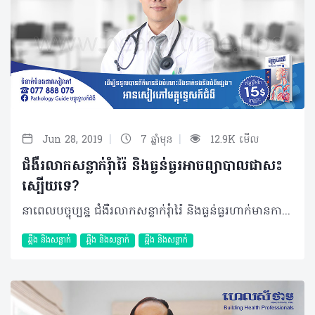
|
|
Jun 28, 2019
7 ឆ្នាំមុន
12.9K មើល
ជំងឺរលាកសន្លាក់រុំារ៉ៃ និងធ្ងន់ធ្ងរអាចព្យាបាលជាសះ
ស្បើយទេ?
នាពេលបច្ចុប្បន្ន ជំងឺរលាកសន្លាក់រុំារ៉ៃ និងធ្ងន់ធ្ងរហាក់មានការកើនឡើងតាមសមាមាត្រខ្ពស់ទៅនឹងវ័យ និងអាយុរបស់មនុស្ស (អាយុចាប់ពី ៤០ ទៅ៦០ឆ្នាំ) ជាពិសេស ៨០ភាគរយកើតចំពោះស្ត្រីហើយភាគច្រើនជាប់ពាក់ព័ន្ធនឹងកត្តាតំណពូជ។ ជំងឺរលាកសន្លាក់រុំារ៉ៃ និងធ្ងន់ធ្ងរ ជំងឺរលាកសន្លាក់រុំារ៉ៃ ឬភាសាបចេ្ចកទេសហៅថា Rheumatoid Polyarthritis ជាជំងឺរលាកសន្លាក់រុំារ៉ៃ និងធ្ងន់ធ្ងរ ហើយវាត្រូវបានកំណត់ដោយការរីកសាយភាយ និងការរលាកនៅលើសន្លាក់ ពិសេសជាលិកាស្រោមសន្លាក់ (Tissue synovial)។ ដោយឡែកជំងឺនេះវាអាចបង្កឲ្យមានការខូចរចនាសម្ព័ន្ធនៃសន្លាក់ឆ្អឹងយ៉ាងឆាប់រហ័សផងដែរ។ ជំងឺនេះត្រូវបានចំណាត់ថ្នាក់នៅក្នុងប្រភេទជំងឺ Systemic (System disease) ប្រសិនបើមានលេចចេញជាសញ្ញាផ្សេងក្រៅពីរោគសញ្ញាសន្លាក់ ហើយត្រូវបានចាត់ថ្នាក់ក្នុងជំងឺអូតូអង់ទីករ (Auto-immune diseases) ដោយសារមានវត្តមាន Auto-antibody និង Rheumatoid Factor។ មូលហេតុ និងកត្តាប្រឈម មានមូលហេតុក៏ដូចជាកត្តាប្រឈមជាច្រើនដែលបង្កឲ្យមានជំងឺរលាកសន្លាក់រុំារ៉ៃ និងធ្ងន់ធ្ងរ តែកត្តាសំខាន់ដែលធ្វើឲ្យមានជំងឺនេះឡើងរួមមាន៖ • កត្តាតំណពូជ (HLA DR4) • កត្តាបម្រែបម្រួលអ័រម៉ូន (Factor Hormonal) • កត្តាបរិយាកាសសង្គម • កត្តាសុខភាពផ្លូវចិត្ត • ភាពបម្រែបម្រួលប្រព័ន្ធភាពស៊ាំ (Immunologic) • ស្រ្តីវ័យចំណាស់ (អាយុចាប់ពី ៦០ឆ្នាំឡើងទៅ)។ រោគសញ្ញា ជាទូទៅ ជំងឺរលាកសន្លាក់រុំារ៉ៃ និងធ្ងន់ធ្ងរអាចលេចចេញរោគសញ្ញាដូចជារលាក ហើម ឈឺចុកចាប់នៅតាមផ្ទៃសន្លាក់ប្រអប់ដៃ និងម្រាមដៃ។ ជួនកាលពេលខ្លះអាចជាការប៉ះពាល់ និងការរលាកសន្លាក់នៅទីតាំងផ្សេងទៀតដូចជា ប្រអប់ជើង ជង្គង់ ត្រគាក ស្មា និងឆ្អឹងកងក។ លើសពីនេះក៏មានអាការៈផ្សេងៗក្រៅពីអាការៈខាងលើរួមមាន៖ • អ្នកជំងឺឧស្សាហ៍ឈឺតាមផ្ទៃសន្លាក់ខ្លាំងនៅពេលយប់ • អ្នកជំងឺមានសភាពស្លេកស្លាំង • អស់កម្លាំង (ក្នុងករណីរលាកសន្លាក់រុំារ៉ៃ) • ទ្រុឌទ្រោមសភាពទូទៅតិចតួច ឬច្រើន • ឧស្សាហ៍រឹងគាំងសន្លាក់នៅពេលព្រឹកព្រលឹម • មានដុំពកនៅក្បែរផ្ទៃសន្លាក់ ( Nodule Rheumatoid) • ពេលខ្លះជំងឺនេះក៏អាចប៉ះពាល់ធ្ងន់ធ្ងរទៅលើបេះដូង សួត ស្រោមសួត តម្រងនោម អណ្តើក ឬកូនកណ្តុរ (Spleno-ganglionnaire) និងរលាកសរសៃឈាមផងដែរ។ ការធ្វើរោគវិនិច្ឆ័យ ជំងឺរលាកសន្លាក់រុំារ៉ៃ និងធ្ងន់ធ្ងរអាចធ្វើរោគវិនិច្ឆ័យបានតាមរយៈការសង្កេតអាការៈនៃជំងឺដែលបានរៀបរាប់ខាងលើដោយការកើតដំណាលគ្នាយ៉ាងតិច ៤ដង ក្នុងអំឡុងពេលចាប់ពី ៦សប្តាហ៍ឡើងទៅ (Criteria of American Collect of Rheumatology)។ បន្ថែមពីនេះ យើងក៏អាចធ្វើរោគវិនិច្ឆ័យបានតាមរយៈការបូមឈាមយកទៅពិនិត្យ និងការថតកាំរស្មីអុិច (X-ray) ដើម្បីឲ្យដឹងថាមានពុកឆ្អឹងនៅផ្នែកចុងឆ្អឹង មានសឹកផ្ទៃសន្លាក់ និងខូចខាតទ្រង់ទ្រាយសន្លាក់ឬទេ។ ការព្យាបាល ជំងឺរលាកសន្លាក់រុំារ៉ៃ និងធ្ងន់ធ្ងរត្រូវព្យាបាលដោយផ្អែកលើការធ្វើរោគវិនិច្ឆ័យ និងការព្យាបាលឲ្យបានត្រឹមត្រូវតាមបច្ចេកទេសរួមមាន៖ • ការប្រើប្រាស់ថ្នាំបំបាត់ការឈឺចាប់ • ការប្រើប្រាស់ថ្នាំប្រឆាំងនឹងការរលាក (Anti-in-flammatory) ឬថ្នាំប្រភេទស្តេរ៉ូអុីត (Steroid) • ការប្រើប្រាស់ថ្នាំប្រភេទ Immuno Supressor • ការព្យាបាលដោយចលនា • ការប្រើឧបករណ៍ជំនួយចលនាសន្លាក់ឆ្អឹង • ការព្យាបាលដោយការវះកាត់។ល។ ផ្ទុយទៅវិញ ក្រៅពីការព្យាបាលខាងលើ អ្នកជំងឺពុំមានការតមចំណីអាហារណាមួយជាពិសេសនោះទេ ប៉ុន្តែចំពោះលំហាត់ប្រាណវិញ អ្នកជំងឺគួរធ្វើលំហាត់ប្រាណណាដែលមានចលនាយឺត និងសាមញ្ញធម្មតាដូចជា ការដើរ ការហាត់យូហ្គា និងសមាធិ។ លើសពីនេះ អ្នកជំងឺមិនគួរជ្រើសរើសការធ្វើលំហាត់ប្រាណណាដែលអាចបង្កគ្រោះថ្នាក់ទៅដល់មុខងារសន្លាក់ឆ្អឹងទេដូចជាការរត់ លើកទម្ងន់ធ្ងន់ និងការលេងកីឡាបាល់ទាត់ជាដើម។ ផលវិបាក ជាក់ស្តែង ប្រសិនគ្មានការបង្ការ ឬព្យាបាលនោះទេជំងឺរលាកសន្លាក់រុំារ៉ៃអាចវិវឌ្ឍទៅរកការខូចទ្រង់ទ្រាយនៃសន្លាក់ឆ្អឹង បាត់បង់មុខងារសន្លាក់ឆ្អឹងតិច ឬច្រើន ពិសេសអាចប្រឈមទៅនឹងពិការភាពសន្លាក់ឆ្អឹងតែម្តង។ ជួនកាលពេលខ្លះ វាបង្កឲ្យមានការឈឺចុកចាប់រុំារ៉ៃ ទ្រុឌទ្រោមសភាពទូទៅ ស្លេកស្លាំង និងការបាក់ទឹកចិត្តផងដែរ។ យ៉ាងណាមិញ ជំងឺនេះមិនអាចព្យាបាលឲ្យជាសះស្បើយបាននោះឡើយ។ វិធីសាស្រ្តការពារ មានវិធីសាស្រ្តមួយចំនួនដែលអាចអនុវត្តបានសម្រាប់ការពារពីជំងឺរលាកសន្លាក់រុំារ៉ៃរួមមាន៖ • ស្ត្រីវ័យចំណាស់ ឬមានអាយុលើស៦០ឆ្នាំ គួរតែមកធ្វើតេស្តស្វែងរកមើលជំងឺរលាកសន្លាក់ឲ្យបានជាមុន • សូមប្រជាពលរដ្ឋគួរអញ្ជើញមកជួបពិគ្រោះជាមួយគ្រូពេទ្យជំនាញជាមុនសិនដើម្បីធ្វើរោគវិនិច្ឆ័យច្បាស់លាស់ និងទទួលការព្យាបាលឲ្យបានត្រឹមត្រូវ • ការព្យាបាលត្រឹមត្រូវគឺជួយកាត់បន្ថយពិការភាពនៃសន្លាក់ឆ្អឹង និងធ្វើឲ្យការរស់នៅមានភាពប្រសើរ។ ការប្រឹក្សាដើម្បីស្វែងរកវត្តមាន និងមូលហេតុបង្កជំងឺរលាកសន្លាក់ឆ្អឹងពីសំណាក់គ្រូពេទ្យជំនាញផ្ទាល់អាចធ្វើឲ្យការព្យាបាលបានត្រឹមត្រូវ និងធានាឲ្យបានប្រសិទ្ធភាព មិនប៉ះពាល់ដល់សុខភាព មិនចំណាយពេលវេលានិងថវិកាច្រើន។ បកស្រាយដោយ៖ វេជ្ជបណ្ឌិត គុជ គីមសួរ ឯកទេសជំងឺទូទៅ និងសន្លាក់ឆ្អឹងនៅមន្ទីរពេទ្យមិត្តភាពខ្មែរ-សូវៀត អត្ថបទ៖​ ដកស្រង់ចេញពីទស្សនាវដ្ដី ហេលស៍ថាម ប្រូ លេខ ៨០ ©2019 រក្សាសិទ្ធិគ្រប់យ៉ាង​ដោយ Healthtime Corporation ចំពោះគ្រប់អត្ថបទដោយគ្មានផ្នែកណាមួយត្រូវបោះពុម្ពផ្សាយចូលប្រព័ន្ធអុីនធឺណែតឧបករណ៍អេឡិចត្រូនិកអាត់ជាសំឡេងឬថតចំលងគ្រប់រូបភាពដោយគ្មានការអនុញ្ញាតឡើយ
ឆ្អឹង​ និងសន្លាក់
ឆ្អឹង​ និងសន្លាក់
ឆ្អឹង​ និងសន្លាក់