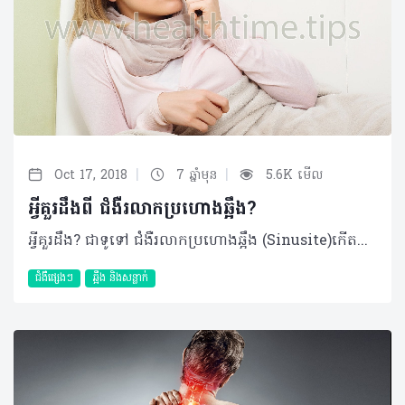
|
|
Oct 17, 2018
7 ឆ្នាំមុន
5.6K មើល
អ្វីគួរដឹងពី ជំងឺរលាកប្រហោងឆ្អឹង?
អ្វីគួរដឹង? ជាទូទៅ ជំងឺរលាកប្រហោងឆ្អឹង (Sinusite)កើតមាននូវតំបន់ maxillaires (ឆ្អឹងថ្ពាល់សងខាងច្រមុះ) ឬតំបន់ frontal (ប្រហោងឆ្អឹងថ្ងាសខាងលើ)ដែលមានភាពកម្រ។ រោគសញ្ញានៃជំងឺរលាកឆ្អឹងថ្ពាល់សងខាងច្រមុះមានដូចជា៖ • មានអាការៈឈឺតែម្ខាង ឬនៅសងខាងក្រោមភ្នែក ស្តែងចេញជាការឈឺចាប់ធ្ងន់ៗ ជាពិសេសនៅពេលដើរ។ ក្នុងករណី គេងផ្អៀងនៅកន្លែងឈឺ នោះការឈឺចាប់កាន់តែខ្លាំង។ • មានការបញ្ចេញសម្បោរ ហូរចេញដោយខ្លួនឯង និងមានពណ៌លឿងដែលជាខ្ទុះនៅក្នុងប្រហោងឆ្អឹង។ វាមានការឈឺចាប់ខ្លាំងនៅពេលព្រឹក និងឡើងតឹងនៃតំបន់ខ្ទុះនៅពេលយប់។ ការធ្វើរោគវិនិច្ឆ័យសំខាន់នៃជំងឺ៖ • អាចជាបច្ចេកទេសការថតដោយ Radiography ឬការប្រើប្រាស់ CT Scan ថតនៅលើផ្ទៃមុខ • ការពិនិត្យមើលប្រហោងឆ្អឹងច្រមុះតាមរយៈ Fibroscopy ។ អ្វីគួរផ្តល់ឲ្យ ប្រសិនបើសង្ស័យស្ថានភាពជំងឺជាប់ទាក់ទងនឹងជំងឺរលាកប្រហោងឆ្អឹង អ្នកត្រូវ៖ បញ្ជូនអ្នកជំងឺទៅជួបការប្រឹក្សាជាមួយវេជ្ជបណ្ឌិតទូទៅ ឬគ្រូពេទ្យជំនាញផ្នែកត្រចៀក ច្រមុះ បំពង់កអ្នកក៏អាចផ្តល់យោបល់បន្ថែមទៀតដូចជា៖ • លាងច្រមុះ ឬអាចប្រើប្រាស់ឱសថ Balsofumine ឬ Balsolèn ដោយលាយវាចំនួនមួយស្លាបព្រាកាហ្វេជាមួយទឹកក្តៅឧណ្ហៗ រួចធ្វើការឆ្ពង់ (អាចឆ្ពង់ ៣ដងក្នុងមួយថ្ងៃ)។ • បំបាត់អាការៈតឹងច្រមុះ សម្រាប់តែរយៈពេលខ្លីជាមួយឱសថ៖ ពពួក Pseudoéphédrine (Sudafed) ដោយប្រើម្តង ១ គ្រាប់ ឬ ២ ស្លាបព្រាកាហ្វេនៃឱសថទឹក បីដងក្នុងមួយថ្ងៃ ឬប្រើប្រាស់ពពួកឱសថ Phénylpropanolamineភ្ជាប់ជាមួយឱសថ Anti-histaminique និងParacétamol ដែលមានឈ្មោះដូចជា Actifed (Warner-Lambert), Humex gélules ឬ Rinutan ដែលអាចប្រើបាន ២គ្រាប់ក្នុងមួយថ្ងៃ។ • បំបាត់ការឈឺចាប់ជាមួយឱសថពពួក Antalgiques។ បម្រុងប្រយ័ត្ន • ឱសថ Balsofumine និង Balsolèn អាចប្រើបានចំពោះតែមនុស្សពេញវ័យ និងកុមារអាយុលើសពី ១២ឆ្នាំឡើងទៅ។ • ពពួកឱសថបំបាត់អាការៈតឹងច្រមុះ(Vasoconstricteurs) មិនត្រូវបានឲ្យប្រើប្រាស់សម្រាប់អ្នកមានជំងឺសរសៃឈាមបេះដូង អ្នកជំងឺលើសសម្ពាធឈាម • ឱសថ Anti-histaminique អាចធ្វើឲ្យមានអាការៈធីងធោង ដូច្នេះត្រូវមានការប្រុងប្រយ័ត្ន • ចៀសវាងប្រើប្រាស់សារធាតុអាល់កុលអំឡុងពេលព្យាបាល។ ប្រភពយោង៖ Le vademecum de la Médication officinale ©2018 រក្សាសិទ្ធិគ្រប់យ៉ាង​ដោយ Healthtime Corporation ចំពោះគ្រប់អត្ថបទដោយគ្មានផ្នែកណាមួយត្រូវបោះពុម្ពផ្សាយចូលប្រព័ន្ធអ៊ីនធឺណែត ឧបករណ៍អេឡិចត្រូនិក អាត់ជាសំឡេង ឬថតចំលងគ្រប់រូបភាពដោយគ្មានការអនុញ្ញាតឡើយ
ជំងឺផ្សេងៗ
ឆ្អឹង​ និងសន្លាក់