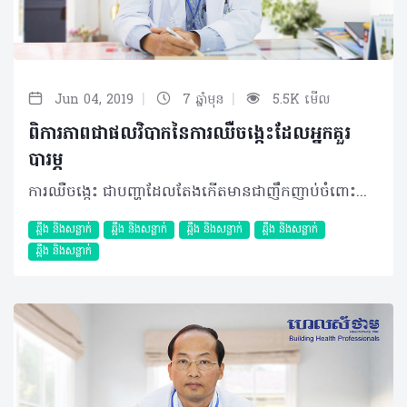
|
|
Jun 04, 2019
7 ឆ្នាំមុន
5.5K មើល
ពិការភាពជាផលវិបាកនៃការឈឺចង្កេះដែលអ្នកគួរ
បារម្ភ
ការឈឺចង្កេះ ជាបញ្ហាដែលតែងកើតមានជាញឹកញាប់ចំពោះប្រជាជនស្ទើរគ្រប់វ័យក្នុងអត្រា ៩០%នៃប្រជាជនទាំងអស់បើយោងតាមការសិក្សានានាកន្លងមក។ និយមន័យ ការឈឺចង្កេះ ឬការឈឺឆ្អឹងខ្នងផ្នែកចង្កេះ (Low Back Pain) គឺជាការឈឺចាប់ត្រង់តំបន់ឆ្អឹងខ្នងចង្កេះដែលជាទូទៅចាប់ពីឆ្អឹងកងចង្កេះទី១ ដល់ទី៥ និងបន្តរហូតដល់ឆ្អឹងកងគូទទី ១។ ជំងឺនេះត្រូវបានចែកចេញជា២ ប្រភេទគឺ៖ - ការឈឺចាប់ចង្កេះទូទៅ (Common Low Back Pain)៖ មូលហេតុចម្បងបណ្តាលមកពីការខូចខាតរចនាសម្ព័ន្ធនៃឆ្អឹងខ្នងចង្កេះតែម្តងរួមមានការលៀនឌីស ឬការសឹកឌីសនៃឆ្អឹងខ្នងចង្កេះ និងការវៀចនៃឆ្អឹងខ្នងជាដើម។ - ការឈឺចាប់តាមរោគសញ្ញានៃជំងឺមួយចំនួន (Sym ptomatic Low Back Pain)៖ បណ្តាលមកពីកត្តានៃជំងឺផ្សេងទៀត រួមមានជំងឺរបេង ជំងឺរលាករ៉ាំរ៉ៃ ជំងឺពុកឆ្អឹង ការរាលដាលនៃជំងឺមហារីកក្រពេញប្រូស្តាតរបស់បុរស (Prostate cancer) មហារីកសុដន់របស់ស្រ្តី មហារីកក្រពេញបំពង់ក (Thyroid cancer) មហារីកសួត ឬដុំកោសិកាមហារីកផ្សេងៗទៀត។ល។ ទាំងអស់នេះគឺជាករណីធ្ងន់ធ្ងរនៃជំងឺឈឺចង្កេះ។ បុគ្គលប្រឈម មានកត្តាហានិភ័យជាច្រើនដែលអាចបណ្តាលឲ្យឈឺចាប់ឆ្អឹងកងខ្នង ដោយអាចរួមបញ្ចូលទាំងអាយុ មុខរបរ របៀបរបបរស់នៅប្រចាំថ្ងៃ ទម្ងន់ កាយវិការខុសឆ្គង ការមានផ្ទៃពោះ ការជក់បារី និងកត្តាសេនេទិច។ - អាយុ៖ វ័យកាន់តែចាស់ ស្ថានភាពឆ្អឹងខ្នងរបស់អ្នកកាន់តែទ្រុឌទ្រោម ដែលអាចប្រឈមនឹងជំងឺសឹកឌីសឆ្អឹងខ្នង (Disc degeneration) ឬ Spinal stenosis។ ជាក់ស្តែង ប្រជាជនវ័យចន្លោះ៣០ ទៅ ៦០ឆ្នាំ ប្រឈមនឹងជំងឺពាក់ព័ន្ធភាពមិនប្រក្រតីនៃឌីសឆ្អឹងខ្នង ចំណែកប្រជាជនវ័យ ៦០ឆ្នាំឡើងប្រឈមនឹងការឈឺចាប់បណ្តាលមកពីការរលាកសន្លាក់ឆ្អឹង ( Osteoarthritis) ។ - មុខរបរ៖ ចំពោះការងារដែលតម្រូវឲ្យមានការលើកវត្ថុ ឬពត់ពែនខ្នងច្រើន អាចបង្កជាហានិភ័យខ្ពស់។ ការងារទាំងនេះអាចមានដូចជា កម្មករលីសែង ឬសំណង់ និងកីឡាករជាដើម។ ក្រៅពីនេះ ការងារដែលតម្រូវឈរច្រើនម៉ោង ដោយមិនមានការឈប់សម្រាក (ជាងកាត់សក់...) ឬការងារដែលតម្រូវឲ្យអង្គុយយូរ (អ្នកធ្វើការជាមួយកុំព្យូទ័រ) ក៏អាចបង្កជាបញ្ហាដែរ។ - របៀបរបបរស់នៅ៖ ការមិនចូលចិត្តធ្វើការហាត់ប្រាណ ឬការធ្វើលំហាត់ប្រាណដែលធ្ងន់ធ្ងរពេក ឬមិនត្រឹមត្រូវ។ - ទម្ងន់៖ បុគ្គលដែលមានទម្ងន់លើស (តាមរយៈការគណនា Body Mass Index) អាចដាក់សម្ពាធចំពោះឆ្អឹងខ្នងព្រមទាំងសន្លាក់ផ្សេងៗទៀតដូចជា ជង្គង់ជាដើម។ - ការមានផ្ទៃពោះ៖ ស្រ្តីមានផ្ទៃពោះតែងមានបញ្ហាឈឺចាប់ត្រង់ចង្កេះជាញឹកញាប់ ប៉ុន្តែជាទូទៅការឈឺចាប់នេះនឹងបាត់ទៅវិញក្រោយសម្រាល។ - ការប្រើប្រាស់ថ្នាំស្តេរ៉យ (Steroids)៖ ករណីប្រើប្រាស់ជាប្រចាំ និងរយៈពេលយូរអាចបណ្តាលឲ្យឆ្អឹងពុក បន្ទាប់មកឆ្អឹងខ្នងក៏ស្រុត ជាហេតុបណ្តាលឲ្យឈឺចង្កេះ។ - ធ្លាប់មានប្រវត្តិប៉ះទង្គិច៖ ករណីធ្លាប់មានគ្រោះថ្នាក់ដែលប៉ះពាល់ទៅលើឆ្អឹងចង្កេះខ្លាំង ក៏អាចបណ្តាលឲ្យមានការឈឺចាប់នៅពេលបន្ទាប់។ - ការជក់បារី៖ ការសិក្សាវិទ្យាសាស្រ្តបានបង្ហាញថាបុគ្គលជក់បារីអាចប្រឈមនឹងជំងឺឈឺចង្កេះដែលបណ្តាលមកពីការពុកឆ្អឹង ច្រើនជាងបុគ្គលដែលមិនបានជក់បារី។ - កត្តាសេនេទិច៖ តាមរយៈការសិក្សាវិទ្យាសាស្រ្តមួយចំនួនបានបង្ហាញថា ជំងឺទាក់ទងនឹងការខូចខាតឌីសនៃឆ្អឹងខ្នងមានជាប់ពាក់ព័ន្ធនឹងកត្តាសេនេទិចផងដែរ។ គួរបញ្ជាក់ថា ជាទូទៅបុរសតែងមានបញ្ហាឈឺចង្កេះច្រើនជាងមនុស្សស្រី ប៉ុន្តែក្រោយអស់រដូវ ស្រ្តីអាចប្រឈមនឹងការឈឺចង្កេះច្រើន នេះអាចបណ្តាលមកពីបម្រែបម្រួលអ័រម៉ូន ជំងឺពុកឆ្អឹង ភាពស្រេ្តស ឬជំងឺថប់បារម្ភ។ រោគសញ្ញា ជាទូទៅ ការឈឺចាប់អាចមានសភាពប្រែប្រួល និងខុសគ្នាអាស្រ័យទៅតាមមូលហេតុពិតប្រាកដដែលបង្កឲ្យមានបញ្ហានេះ។ ក្នុងនោះរោគសញ្ញាមានដូចតទៅ៖ - អាចឈឺចាប់ខ្លាំងភា្លមៗ ឬឈឺងំត្រង់ចង្កេះ និងជួនកាលអាចឈឺចាប់ពីចង្កេះចុះមកក្រោមរហូតដល់បាតជើង ឬខ្នងជើង ឬម្រាមជើងជាដើម - អាចបណ្តាលឲ្យមានការឈឺចាប់ត្រង់ផ្នែកផ្សេងទៀតនៃរាងកាយ អាស្រ័យទៅតាមប្រភេទសរសៃប្រសាទដែលត្រូវបានប៉ះពាល់ - អាចហើម រឹង ពិបាកឱន ក្រហាយ ស្ពឹកត្រង់តំបន់ចង្កេះ - ជួនកាល ការឈឺចាប់អាចកាន់តែកើនឡើង នៅពេលធ្វើសកម្មភាពលើសកម្រិត និងខុសប្រក្រតីករណី Common Low Back Pain។ ផ្ទុយមកវិញការឈឺចាប់នឹងកាន់តែខ្លាំង នៅពេលអ្នកជំងឺនៅស្ងៀមពេលយប់ ពេលព្រលឹម ឬពេលមានអាកាសធាតុត្រជាក់ ចំពោះ Symptomatic Low Back Pain។ ការធ្វើរោគវិនិច្ឆ័យ ជាធម្មតា ក្រុមគ្រូពេទ្យនឹងធ្វើការពិនិត្យរាងកាយ(Physical Examination) តាមរយៈការបង្គាប់ឲ្យធ្វើចលនាផ្សេងៗ និងកំណត់អំពីកម្រិតនៃភាពឈឺចាប់ពីមាត្រដ្ឋាន ០ ទៅ ១០។ បន្ថែមពីនេះ ការពិនិត្យដោយប្រើប្រាស់ឧបករណ៍អមវេជ្ជសាស្ត្រនានានឹងត្រូវបានធ្វើឡើងផម៉ាស៊ីន X-ray MRI ឬ CT Scan និងវាស់កំហាប់ឆ្អឹង។ ម៉្យាង ការពិនិត្យឈាម និងបច្ចេកទេសអមវេជ្ជសាស្រ្ដផ្សេងទៀតក៏អាចត្រូវបានរាប់បញ្ចូលផងដែរ។ ការព្យាបាល ការព្យាបាលបញ្ហាឈឺចង្កេះជាទូទៅអាស្រ័យនឹងប្រភេទនៃមូលហេតុ ដោយអាចមានជាការវះកាត់ប្រសិនបើជាករណីធ្ងន់ធ្ងរ។ ជោគជ័យនៃការព្យាបាលជំងឺនេះភាគច្រើនលើសលប់ផ្អែកទៅលើការព្យាបាលដោយមិនបាច់ធ្វើការវះកាត់នោះទេ ដែលអាចមានដូចជា ការប្រើប្រាស់ឧបករណ៍ស្អំក្តៅ ឬត្រជាក់ ការប្រើប្រាស់ថ្នាំបំបាត់ការឈឺចាប់ (Analgesic), NSAID, Myorelaxant, Anticonvulsant និងAntidepressant។ ការចាក់ថ្នាំប្រភេទស្តេរ៉យ (Steroid) ចូលក្នុងឆ្អឹងខ្នង ការព្យាបាលដោយចលនា ការធ្វើលំហាត់ប្រាណ សុទ្ធតែជាវិធីសាស្រ្តដែលមានប្រសិទ្ធភាពក្នុងការព្យាបាល។ ទោះជាយ៉ាងណាក៏ដោយ ស្ថានភាពនៃជំងឺឈឺចង្កេះនេះអាចមានភាពផ្សេងៗគ្នា ប្រែប្រួលពីបុគ្គលម្នាក់ទៅម្នាក់ទៀត។ ហេតុនេះ ការជួបប្រឹក្សាជាមួយគ្រូពេទ្យជំនាញជាប្រការដែលចាំបាច់ និងខានពុំបាន ដើម្បីកំណត់អំពីមូលហេតុពិតប្រាកដ និងការព្យាបាលដែលត្រឹមត្រូវមានប្រសិទ្ធភាព និងសុវត្ថិភាព។ វិធានការការពារ ដើម្បីចៀសវាងគ្រោះថ្នាក់ទាក់ទងការឈឺចង្កេះ៖ - ត្រូវប្រុងប្រយ័ត្នរាល់ពេលលើក ឬសែងវត្ថុធ្ងន់ - ជានិច្ចកាល ត្រូវរក្សាដងខ្លួនឲ្យត្រង់ - ត្រូវផ្លាស់ប្តូរឥរិយាបថក្នុងការរស់នៅ (កុំអង្គុយយូរពេក ឬឈរច្រើនម៉ោងពេក) - កាត់បន្ថយទម្ងន់ ក្នុងករណីលើសទម្ងន់ - គ្រប់គ្រងរបបអាហារកុំឲ្យលើសទម្ងន់ ជាពិសេសត្រូវទទួលទានអាហារដែលសម្បូរទៅដោយកាល់ស្យូម - ធ្វើលំហាត់ប្រាណឲ្យបានត្រឹមត្រូវ - ហាមជក់បារី និងកាត់បន្ថយការទទួលទានសុរា - ត្រូវប្រើប្រាស់ថ្នាំទៅតាមវេជ្ជបញ្ជា - ប្រើប្រាស់ឧបករណ៍ការពារទ្រទ្រង់ចង្កេះ (ក្រណាត់រុំ...) រាល់ពេលធ្វើសកម្មភាពធម្មតា (ឈឺរ៉ាំរ៉ៃ)។ ផលវិបាក ក្នុងករណីខ្លះ ប្រសិនបើមិនទទួលបានការព្យាបាលត្រឹមត្រូវទេនោះ អ្នកជំងឺអាចប្រឈមនឹងភាពពិការ ដោយសារការវិវឌ្ឍទៅរកការគាបសរសៃស្យាទិច (Sciatic Nerve) ដែលជាផលវិបាកដ៏គួរឲ្យព្រួយបារម្ភ ព្រមទាំងជាមូលហេតុចម្បងដែលបណ្តាលឲ្យបាត់បង់ការងារ ឬសកម្មភាពប្រចាំថ្ងៃ។ លើសពីនេះ វាក៏បង្កឲ្យមានជំងឺធ្លាក់ទឹកចិត្ត ដែលបណ្តាលមកពីការឈឺចាប់រ៉ាំរ៉ៃផងដែរ។ សូមកុំមើលរំលងការឈឺចង្កេះរ៉ាំរ៉ៃដែលអាចប៉ះពាល់ដល់សកម្មភាពប្រចាំថ្ងៃរបស់អ្នកដោយគួរទៅពិគ្រោះជាមួយគ្រូពេទ្យជំនាញដើម្បីស្វែងរកអំពីមូលហេតុពិតប្រាកដដើម្បីទទួលបានការព្យាបាលមួយដែលមានប្រសិទ្ធភាព សុវត្ថិភាព និងគុណភាព។ បកស្រាយដោយ៖ សាស្រ្តាចារ្យ លី ជាតិតា នាយផ្នែកជំងឺសន្លាក់ឆ្អឹង និងសាច់ដុំនៅមន្ទីរពេទ្យមិត្តភាពខ្មែរ-សូវៀត អត្ថបទ៖ ដកស្រង់ចេញពីទស្សនាវដ្ដី ហេលស៍ថាម លេខ ៧៩ ©2019 រក្សាសិទ្ធិគ្រប់យ៉ាង​ដោយ Healthtime Corporation ចំពោះគ្រប់អត្ថបទដោយគ្មានផ្នែកណាមួយត្រូវបោះពុម្ពផ្សាយចូល ប្រព័ន្ធអុីនធឺណែតឧបករណ៍អេឡិចត្រូនិកអាត់ជាសំឡេងឬថតចំលងគ្រប់រូបភាពដោយគ្មានការអនុញ្ញាតឡើយ
ឆ្អឹង​ និងសន្លាក់
ឆ្អឹង​ និងសន្លាក់
ឆ្អឹង​ និងសន្លាក់
ឆ្អឹង​ និងសន្លាក់
ឆ្អឹង​ និងសន្លាក់