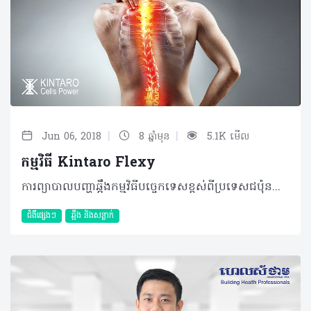
|
|
Jun 06, 2018
8 ឆ្នាំមុន
5.1K មើល
កម្មវិធី Kintaro Flexy
ការព្យាបាលបញ្ហាឆ្អឹងកម្មវិធីបច្ចេកទេសខ្ពស់ពីប្រទេសជប៉ុនសម្រាប់ការព្យាបាលបញ្ហាសន្លាក់ឆ្អឹង ឆ្អឹងខ្នង និងការស្តាឡើងវិញនូវមុខងាររបស់ឆ្អឹង។ Kintaro Flexy™ គឺជាវិធីសាស្ត្រព្យាបាលដោយរួមបញ្ចូលទាំងកម្មវិធីស្តាឡើងវិញនូវមុខងាររបស់សន្លាក់ឆ្អឹង និងឆ្អឹងខ្នងដែលបានខូចខាត។ Kintaro Flexy™ គឺជាការរួមបញ្ចូលគ្នានូវការព្យាបាល និងវិធីសាស្ត្រ ស្តាឡើងវិញចំនួន៣របៀប ដូចជា ការចាក់កោសិកា Kintaro (KCTM, i-KEM™) បន្ទះ Kintaro និងកាយសម័្ពន្ធសម្រាប់បញ្ហាឆ្អឹង Kintaro ។ ក្នុងការបង្កើតកម្មវិធី Kintaro Flexy ក្រុមហ៊ុនបានបណ្តាក់ទុនទៅលើបទពិសោធន៍៥០ឆ្នាំលើការស្រាវជ្រាវពីស្ទីមសែលនៅប្រទេសជប៉ុន និងរុស្ស៊ី បទពិសោធន៍ក្នុងការអនុវត្តផ្ទាល់លើការស្តាឡើងវិញនូវមុខងារឆ្អឹងរយៈពេល២០ឆ្នាំ និងបទពិសោធន៍៨ឆ្នាំលើការប្រើប្រាស់បន្ទះដែលមានភាពយឺត។ តំបន់ដែលអាចប្រើកម្មវិធី Kintaro Flexy • ផ្នែកក ខ្នងផ្នែកខាងក្រោម • ជង្គង់ ស្មា និងកែងដៃ ប្រសិទ្ធភាពព្យាបាលរបស់កម្មវិធី Kintaro Flexy • ការឈឺចាប់ • ជំងឺសឹកឆ្អឹងកងខ្នងនិងសន្លាក់ឆ្អឹងរ៉ាំរ៉ៃ របួសនៅនឹងសរសៃពួនិងឆ្អឹងខ្ចីនៅនឹងសន្លាក់ជង្គង់(Menicus) • ជំងឺរលាកសន្លាក់ឆ្អឹង បញ្ហាលយចេញ និងបញ្ហាលូនចូលនៃឌីសនៅចន្លោះឆ្អឹងកងខ្នង • ការជាសះស្បើយឡើងវិញក្រោយទទួលការវះកាត់និងរងការប៉ះទង្គិចណាមួយ។ វិធីសាស្ត្រ និងបច្ចេកទេស • ចាក់ផលិតផល Kintaro របស់ប្រទេសជប៉ុន(ផលិតផលជីវវេជ្ជសាស្ត្រ ​ថ្មីមួយសម្រាប់ការបណ្តុះឡើងវិញនូវសន្លាក់និងឆ្អឹងកងខ្នង)។ ផលិតផល Kintaroគឺជាផលិតផលដែលមានបច្ចេកវិទ្យាខ្ពស់ដោយផលិតចេញពីកោសិកាដើមដែលមាននៅក្នុងខួរឆ្អឹង។ខួរឆ្អឹងរបស់អ្នកបរិច្ចាគវ័យក្មេងនិងមានសុខភាពល្អគឺត្រូវបានប្រើសម្រាប់ផលិតផលិតផលនេះ។ ផលិតផលទាំងអស់របស់ Kintaro គឺជាផលិតផលរបស់ប្រទេសជប៉ុន។ ផលិតផល Kintaro ត្រូវបានចាក់បញ្ចូលនៅនឹងកន្លែងដែលត្រូវព្យាបាល (ដោយប្រើម្ជុលវិទ្យាសាស្ត្រ និងត្រង់ចំណុចពិសេស) ឬចាក់បញ្ចូលទៅក្នុងសរសៃវ៉ែនអាស្រ័យទៅតាមសេចក្តីណែនាំរបស់ Kintaro Cells Power Japan ។ សព្វថ្ងៃនេះ Kintaro Flexy ប្រើផលិតផល ២ប្រភេទ ៖ o Kintaro Cells™ កោសិកាដើមរបស់កោសិកាច្រើនប្រភេទនៃជាលិកាតភ្ជាប់។ ផលិតចេញពីខួរឆ្អឹងរបស់អ្នកបរិច្ចាគវ័យក្មេង និងសុខភាពល្អ។វាមានប្រសិទ្ធភាពខ្ពស់ក្នុងការព្យាបាល និងការជំរុញឲ្យកោសិកាកើតឡើងវិញ។ នៅពេលដែលវាស្ថិតនៅក្នុងសារពាង្គកាយ វានឹងធ្វើដំណើរទៅកាន់កន្លែងដែលមានការខូចខាត និងរលាកខ្លាំងជាងគេ ដាស់កោសិកាដើមរបស់អ្នកជំងឺឲ្យមានសកម្មភាព បង្កើតបង្គុំសារធាតុសកម្មជីវសាស្ត្រដែលភ្ញោចការបង្កើតឡើងវិញនូវកោសិកា និងបង្កើតសរសៃឈាមតូចៗ។ Kintaro Cells™សកម្មនៅក្នុងសារពាង្គកាយមានជីវិតរយៈពេល៣០ថ្ងៃ។ o I-Kintaro Enriched Medium™ (iKEM™) ផលិតផលជីវវេជ្ជសាស្ត្រ​​ ថ្មីមួយដែលមានផ្ទុកនូវសារធាតុចិញ្ចឹម (វីតាមីន សារធាតុរ៉ែអាស៊ីតអាមីនេ -ល-) និងបង្គុំនៃសារធាតុសកម្មជីវសាស្ត្រ ពោលគឺផលិតផលជំរុញសកម្មភាពរបស់កោសិកាដើម (កត្តាជំរុញការលូតលាស់ សារធាតុបន្ថយប្រព័ន្ធភាពស៊ាំ សារធាតុជំរុញការកកើតសរសៃឈាមនិងសារធាតុដទៃផ្សេងទៀត)។ ការភ្ញោចការកកើតឡើងវិញនូវកោសិកា ការបង្កើតសរសៃឈាមតូចៗ និងការធ្វើឲ្យសកម្មនូវកោសិកាដើមរបស់អ្នកជំងឺខ្លួនឯង គឺជាប្រភពដើមនៃការកកើតថ្មីរបស់កោសិកា។ • Kintaro Taping™ គឺជាវិធីសាស្ត្រពិសេសមួយដោយបិទបន្ទះយឺតដែលបង្កើតដោយក្រុមហ៊ុនKintaroក្នុងការបង្កើតលក្ខខណ្ឌល្អបំផុតដើម្បីជំរុញការកកើតឡើងវិញនូវកោសិកាសន្លាក់។ វិធីសាស្ត្ររបស់ Kintaro Taping™ គឺធ្វើឡើងក្នុងលក្ខណៈឯកជនសម្រាប់អ្នកជំងឺនីមួយៗ។ • Kintaro Gymnastic™ ត្រូវបានបង្កើតដោយអ្នកឯកទេសកាយសម្ព័ន្ធសម្រាប់ការព្យាបាលបញ្ហាឆ្អឹងរបស់ក្រុមហ៊ុន Kintaro សម្រាប់អនុវត្តនៅផ្ទះ។ Kintaro Gymnastic™ រួមបញ្ចូលទាំងបច្ចេកទេសព្យាបាលដោយចលនា យោគៈ និងកាយសម្ព័ន្ធបែបអាស៊ី។ អ្នកជំងឺចំណាយពេលហាត់កាយសម្ព័ន្ធដោយខ្លួនឯងជារៀងរាល់ព្រឹករយៈពេល៥នាទីក្នុងពេល៣ខែ។ កាយសម័្ពន្ធត្រូវបានបង្កើតឡើងជាឯកជនសម្រាប់អ្នកជំងឺម្នាក់ៗ។ លទ្ធផល • ទទួលបានលទ្ធផលរហ័ស • ការព្យាបាលចំនួន៩៥ករណី បានទទួលជោគជ័យនៅក្នុងឆ្នាំ២០១៧ • ប្រសិទ្ធភាពមានរហូតដល់៩៨%។ ក្រុមហ៊ុន Kintaro Kintaro Cells Power Japan ក្រុមហ៊ុននេះមានមន្ទីរពិសោធន៍ផ្ទាល់ខ្លួននៅទីក្រុងតូក្យូដែលផលិតStem Cell ។ ក្រុមហ៊ុននេះ ទទួលបានលិខិតបញ្ជាក់ និងប៉ាតង់ច្រើនជាង២០ សហការណ៍ជាមួយអ្នកវិទ្យាសាស្ត្រនិងអ្នកឯកទេសល្បីៗ និងមានអ្នកជំងឺច្រើនជាង១០០០នាក់។ Kintaro Cells Power មានសកម្មភាពនៅប្រទេសជប៉ុន វៀតណាម រុស្ស៊ី ថៃ ហុងកុង អ៊ុយក្រែនកម្ពុជា សិង្ហបុរី ម៉ាឡេស៊ី ឥណ្ឌូនេស៊ី និងភីលីពីនតាំងពីឆ្នាំ២០១១។ Kintaro Cells Power ក្នុងពេលបច្ចុប្បន្ននេះ គឺជាក្រុមហ៊ុនតែមួយគត់ក្នុងប្រទេសជប៉ុនដែលបានចុះប៉ាតង់សម្រាប់ការបណ្តុះបំណែកសុទ្ធនៃ BM-MSC ក្នុងវិសាលភាពឧស្សាហកម្មដែលអាចធ្វើទៅបាន។ ទំនាក់ទំនង សម្រាប់ព័ត៌មានបន្ថែមអំពីក្រុមហ៊ុន ផលិតផល និងលក្ខខណ្ឌក្នុងការចូលជាដៃគូ សូមទាក់ទងមកកាន់អ្នកតំណាងក្រុមហ៊ុន Kintaro Cells Power នៅកម្ពុជា លោក Andrey Saklakov ទូរស័ព្ទលេខ ៖+855-312-357-387 វេបសាយ ៖ cambodia@cellspower.com សម្រាប់ការព្យាបាលបញ្ហាឆ្អឹង និងជំងឺផ្សេងទៀតដោយ Kintaro Cellsលោកអ្នកអាចទទួលប្រឹក្សាផ្ទាល់ដោយមិនគិតថ្លៃជាមួយគ្រូពេទ្យឯកទេសរបស់ Kintaro Cells Power ដោយគ្រាន់តែផ្ញើសំណួររបស់លោកអ្នកមកកាន់អុីម៉ែលផ្លូវការរបស់ក្រុមហ៊ុន cambodia@cellspower.com។ លោកវេជ្ជបណ្ឌិត ផេង បូរ៉ា ទូរស័ព្ទលេខ ៖+855-78-666-990 ©2018 រក្សាសិទ្ធិគ្រប់យ៉ាង​ដោយ Healthtime Corporation ចំពោះគ្រប់អត្ថបទដោយគ្មានផ្នែកណាមួយត្រូវបោះពុម្ពផ្សាយចូល ប្រព័ន្ធអ៊ីនធឺណែតឧបករណ៍អេឡិចត្រូនិកអាត់ជាសំឡេងឬថតចំលងគ្រប់រូបភាពដោយគ្មានការអនុញ្ញាតឡើយ
ជំងឺផ្សេងៗ
ឆ្អឹង​ និងសន្លាក់