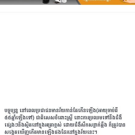
បច្ចុប្បន្ន នៅពេលប្រជាជនមានវ័យកាន់តែកើនឡើង(អាយុចាប់ពី
៥៥ឆ្នាំឡើងទៅ) ជាពិសេសចំពោះស្រ្តី នោះការប្រឈមទៅនឹងជំងឺ
ផ្សេងៗនឹងស្ថិតនៅក្នុងអត្រាខ្ពស់ ដោយជំងឺសឹកសន្លាក់ឆ្អឹង ក៏ត្រូវបាន
សង្កេតឃើញកើតមានឡើងផងដែរនៅក្នុងវ័យនេះ។