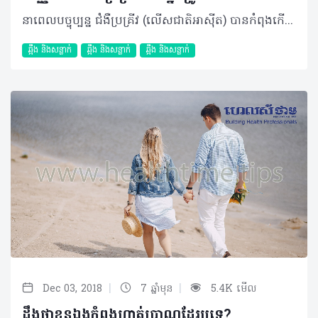
នាពេលបច្ចុប្បន្ន ជំងឺប្រគ្រីវ (លើសជាតិអាស៊ីត) បានកំពុងកើនឡើងគួរឲ្យកត់សម្គាល់ ទាំងនៅក្នុងប្រទេសអភិវឌ្ឍ និងប្រទេសកំពុងអភិវឌ្ឍដែលជាកង្វល់ត្រូវធ្វើការដោះស្រាយសម្រាប់បញ្ហាសុខភាពសាធារណៈ។ ក្នុងនោះការយល់ដឹងអំពីជំងឺព្រមទាំងការចាត់វិធានការការពារខ្លួនពីសំណាក់ប្រជាពលរដ្ឋផ្ទាល់ជាវិធីសាស្ត្រមួយដ៏មានប្រសិទ្ធភាពបំផុតក្នុងការទប់ស្កាត់ការកើនឡើងនៃជំងឺនេះ។ ក្នុងរយៈពេល ២ ទៅ ៣ទសវត្សរ៍ចុងក្រោយនេះ គេសង្កេតឃើញថា ទំនោរនៃការកើតជំងឺប្រគ្រីវមានកាន់តែច្រើនឡើងៗជាលំដាប់។ ជាក់ស្តែងប្រជាជនអាមេរិកដែលបានកើតជំងឺនេះមានប្រមាណជា ៤៣.៣ លាននាក់ ត្រូវនឹង ២៣%នៃប្រជាជនពេញវ័យនៃប្រជាជនសរុប។ ថ្វីត្បិតកម្ពុជាមិនទាន់មានទិន្នន័យគ្រប់គ្រាន់ និងច្បាស់លាស់ ប៉ុន្តែគេសង្កេតឃើញថាអត្រានៃជំងឺនេះមានការកើនឡើងដូចគ្នា នេះបើយោងតាមប្រសាសន៍របស់វេជ្ជបណ្ឌិតជំនាញ។ និយមន័យ និងប្រភេទ ជំងឺប្រគ្រីវ ជាប្រភេទជំងឺរលាកសន្លាក់ស្រួចស្រាវកម្រិតខ្លាំងដែលបណ្តាលមកពីការលើសជាតិអាស៊ីត (អាស៊ីតអ៊ុយរិច) ដែលបានចូលទៅក្នុងសន្លាក់បង្កើតបានជាគ្រាប់គ្រីស្តាល់ (Crystal) ដ៏តូចៗយ៉ាងច្រើន។ ជាទូទៅ ការរលាកសន្លាក់នេះតែងស្តែងឡើងដំបូង និងញឹកញាប់ជាងគេនៅសន្លាក់មេជើង។ ជំងឺនេះត្រូវបានបែងចែកជា ២ ប្រភេទគឺ៖ - ប្រភេទទី ១៖ បណ្តាលមកពីកត្តាតំណពូជ - ប្រភេទទី ២៖ ជាផលវិបាកនៃជំងឺដទៃទៀត ដូចជាបណ្តាលមកពីជំងឺខ្សោយតម្រងនោមជាដើម។ មូលហេតុ និងកត្តាប្រឈម ជាទូទៅ ជំងឺនេះទាក់ទងទៅនឹងការប្រែប្រួល ឬខូចខាតនៃដំណើរការមេតាបូលីសក្នុងរាងកាយ ប៉ុន្តែកត្តាចម្បងបណ្តាលមកពីកត្តាតំណពូជ។ ក្រៅពីនេះរបបអាហារ និងរបៀបរបបនៃការរស់នៅ ក៏ជាកត្តាសំខាន់ដែលបានរួមចំណែកបង្កឲ្យមានការកើនឡើងកម្រិតអាស៊ីតអ៊ុយរិចក្នុងឈាមដែរ។ ក្នុងនោះបុគ្គលដែលប្រឈមនឹងជំងឺនេះមានដូចជា៖ - បុគ្គលដែលមានសមាជិកគ្រួសារធ្លាប់កើតជំងឺប្រគ្រីវ ឬមានជំងឺមេតាបូលីសផ្សេងៗ ដែលមានដូចជា ជំងឺលើសខ្លាញ់ ឬជំងឺទឹកនោមផ្អែម - បុគ្គលដែលតែងទទួលទានសាច់ និងសុរាច្រើន។ គួរបញ្ជាក់ថា គ្រប់ប្រភេទអាហារទាំងអស់សុទ្ធតែអាចបងើ្កតជាអាស៊ីតអ៊ុយរិច ជាពិសេសប្រភេទសាច់ក្រហម សាច់ត្រីសមុទ្រ បន្លែក្រុមអម្បូរសណ្តែកជាដើម។ល។ - បុគ្គលដែលមានវ័យចន្លោះពី ៣០ ទៅ ៥០ ឆ្នាំជាពិសេសមនុស្សប្រុស ។ រោគសញ្ញា រោគសញ្ញានៃជំងឺប្រគ្រីវមានលក្ខណៈខុសពីសញ្ញាណនៃជំងឺសន្លាក់ផ្សេងទៀតដែលជាទូទៅអ្នកជំងឺមានការឈឺចាប់ខ្លាំងភ្លាមៗ ពិបាកទ្រាំ នៅត្រង់សន្លាក់ដែលមានបញ្ហា ជាពិសេសនៅត្រង់សន្លាក់មេជើងដែលជាទីតាំងសម្គាល់ច្បាស់លាស់មួយ ព្រមទាំងកើតមានឡើងជាញឹកញាប់ផងដែរ។ បន្ថែមពីនេះក៏មានលេចចេញនូវសញ្ញារលាកទងសាច់ដុំ (Tendinitis) ជារឿយៗផងដែរ។ គួរបញ្ជាក់ថា អាការៈរលាកបែបនេះ អាចស្តែងចេញជាអាការៈខាងក្រៅតាមរយៈ ភាពហើម ក្រហម ក្តៅ និងមានការឈឺចាប់ខ្លាំងស្ទើរទ្រាំពុំបាន។ យន្តការជំងឺ តាមរយៈអង់ស៊ីមរបស់រាងកាយយើងម៉្យាងឈ្មោះXanthine oxidase បានបំប្លែងសារធាតុ ពូរីន (Purine) ដែលមាននៅក្នុងអាហារឲ្យក្លាយទៅជាអាសុីតអ៊ុយរិច នៅដំណាក់កាលចុងក្រោយនៃមេតាបូលីស។ នៅពេលបរិមាណអាស៊ីតអ៊ុយរិចកើនឡើងច្រើននៅក្នុងចរន្តឈាម នោះវានឹងបន្តចូលទៅក្នុងជាលិកាផ្សេងៗទៀត ជាពិសេសជាលិកាសន្លាក់ក្រោមទម្រង់ជា Sodium urate ស្តែងចេញជាគ្រាប់គ្រីស្តាល់ដ៏តូចល្អិត (Microcrystalline)។ លក្ខខណ្ឌនេះបណ្តាលឲ្យកោសិកាការពារសន្លាក់នៅក្នុងរាងកាយ ចាប់ផ្តើមធ្វើការកម្ទេច និងបំផ្លាញគ្រាប់គ្រីស្តាល់ដែលបានកកើតឡើង។ ដំណើរការបែបនេះវាធ្វើឲ្យលេចចេញនូវការរលាកសន្លាក់ដ៏ស្រួចស្រាវនេះឡើង។ ហេតុនេះអ្នកជំងឺនឹងចាប់ផ្តើមទទួលដឹងពីអាការៈឈឺចាប់ខ្លាំងភ្លាមៗ និងមិនអាចទ្រាំបានក្នុងរយៈពេលត្រឹម ១ ទៅ ២ ម៉ោងប៉ុណ្ណោះ។ ក្នុងករណីតំណពូជបម្រែបម្រួលហ្សែនទាក់ទងការបំប្លែងអាស៊ីតអ៊ុយរិចកើនឡើង នេះមានន័យថាសមត្ថភាពក្នុងការបង្កើតជាតិអាស៊ីតអ៊ុយរិចក្នុងឈាមកើនឡើង ប៉ុន្តែសមត្ថភាពក្នុងការបញ្ចេញចោលតាមទឹកនោមថយចុះ ដែលជាហេតុធ្វើឲ្យមានការកើនឡើងលើសពីប្រក្រតីនៃអាស៊ីតអ៊ុយរិចនៅក្នុងឈាម។ ការធ្វើរោគវិនិច្ឆ័យ ថ្វីត្បិតជំងឺនេះមានលក្ខណៈស្រួចស្រាវ និងមានលក្ខណៈខ្លាំងក្លា ប៉ុន្តែការធ្វើរោគវិនិច្ឆ័យជំងឺមិនមានភាពលំបាក ឬស្មុគស្មាញនោះឡើយ។ ក្រុមគ្រូពេទ្យជំនាញនឹងធ្វើការពិនិត្យ៖ • ស្ថានភាពនៃលក្ខណៈសន្លាក់ខាងក្រៅ (សញ្ញាណសម្គាល់សំខាន់គឺការហើម ក្រហម ក្ដៅ និងឈឺចាប់នៅត្រង់សន្លាក់) • ការបូមឈាមពិនិត្យរកកម្រិតលើសនៃអាស៊ីតអ៊ុយរិច ព្រមទាំងការបូមយកទឹកសន្លាក់ ដើម្បីពិនិត្យរកគ្រីស្តាល់ដ៏តូចៗ។ ប៉ុន្តែការលើសអាស៊ីតក្នុងឈាមតែមួយមុខមិនអាចកំណត់បានជាជំងឺប្រគ្រីវបានឡើយ បើគ្មានរោគសញ្ញារលាករួមផ្សំទេ។ ការព្យាបាល ជំងឺប្រគ្រីវមិនអាចព្យាបាលឲ្យជាដាច់នោះទេ ប៉ុន្តែវាអាចត្រូវបានគ្រប់គ្រងយ៉ាងប្រសើរ និងមានប្រសិទ្ធភាព តាមរយៈវិធីសាស្រ្ត ២យ៉ាង៖ - វិធីសាស្រ្តប្រើប្រាស់ថ្នាំ គោលបំណងប្រើប្រាស់ថ្នាំគឺដើម្បីសម្រាលការឈឺចាប់ គ្រប់គ្រងកម្រិតអាស៊ីតដែលលើស ព្រមទាំងគ្រប់គ្រងមុខងារសន្លាក់ផងដែរ។ បន្ថែមពីនេះការព្យាបាលអាចរួមផ្សំជាមួយការព្យាបាលជំងឺមេតាបូលីសផ្សេងទៀតដូចជាជំងឺទឹកនោមផ្អែម ជំងឺលើសខ្លាញ់ជំងឺធាត់ និងកត្តាប្រឈមផ្សេងទៀត។ ការព្យាបាលអាចប្រើរយៈពេលខ្លី ឬវែង ទៅតាមស្ថានភាពជំងឺ។ - វិធីសាស្រ្តមិនប្រើប្រាស់ថ្នាំ សំដៅដល់ការអប់រំអ្នកជំងឺស្តីអំពីការគ្រប់គ្រងរបបអាហារ បូករួមជាមួយការធ្វើលំហាត់ប្រាណបន្ថែម។ ក្នុងនោះអ្នកជំងឺត្រូវប្រកាន់ខ្ជាប់ការទទួលទានអាហារសមស្រប ដូចជា ត្រីទឹកសាប បន្លែ ប៉ុន្តែត្រូវប្រយ័ត្នពពួកក្រុមសណ្ដែកព្រមទាំងហាមឃាត់ការទទួលទានសុរា ជាពិសេសស្រាបៀរ។ បន្ថែមពីនេះ អ្នកជំងឺត្រូវបញ្ចុះទម្ងន់ ករណីអ្នកជំងឺមានបញ្ហាលើសទម្ងន់បូករួមជាមួយការធ្វើលំហាត់ប្រាណឲ្យបានសមស្របតាមការណែនាំរបស់ក្រុមគ្រូពេទ្យ។ គួរកត់ចំណាំផងដែរថា នៅពេលបុគ្គលម្នាក់កំពុងមានជំងឺខូចខាតមេតាបូលីសណាមួយ បុគ្គលនោះនឹងប្រឈមការកើតជំងឺមេតាបូលីសផ្សេងបន្ថែមទៀត។ ជាក់ស្ដែង ករណីបុគ្គលមានជំងឺប្រគ្រីវ នោះក្រុមគ្រូពេទ្យត្រូវបន្តស្វែងរកសញ្ញាណផ្សេងទៀតដែលអាចកើតមាន ដូចជា ជំងឺទឹកនោមផ្អែម ឬជំងឺលើសជាតិខ្លាញ់ ឬបើមានជំងឺលើសជាតិខ្លាញ់ ក៏ត្រូវបន្តតាមដានរុករកជំងឺប្រគ្រីវ និងទឹកនោមផ្អែមផងដែរ។ ផលវិបាក ប្រសិនបើអ្នកជំងឺមិនបានទទួលការព្យាបាលត្រឹមត្រូវនិងទាន់ពេលវេលាទេនោះ អ្នកជំងឺអាចប្រឈមនឹងគ្រោះថ្នាក់ចំពោះសរីរាង្គជាច្រើនទៀត ហើយបញ្ហាមួយដែលគួរឲ្យបារម្ភខ្លាំងជាងគេនោះគឺ ការវិវឌ្ឍទៅរកការខ្សោយតម្រងនោម។ នៅពេលតម្រងនោមខ្សោយគ្មានសមត្ថភាពក្នុងការបញ្ចេញចោលអាស៊ីតអ៊ុយរិច នោះសភាពជំងឺនឹងប្រែជាធ្ងន់ធ្ងរឡើងៗ។ យន្តការនៃជំងឺដែលអាចបំផ្លាញតម្រងនោមបានមាន ៣យ៉ាងសំខាន់ៗគឺ៖ • ការបំផ្លាញដោយផ្ទាល់ ដោយសារគ្រាប់គ្រីស្តាល់មានសភាពរឹង និងមានទំហំធំជាងរន្ធចម្រោះតម្រងនោម ដែលអាចធ្វើឲ្យតម្រងនោមពិបាកច្រោះនិងទទួលរងការប៉ះទង្គិចជាប្រចាំ • ការកកើតបានជាក្រួសក្នុងតម្រងនោម និងផ្លូវទឹកនោម ដែលមានទំហំកាន់តែធំ រាំងស្ទះផ្លូវបញ្ចេញទឹកនោមទាំងស្រុង ហើយអាចបណ្តាលឲ្យអ្នកជំងឺបាត់បង់ជីវិតបានផងដែរ ប៉ុន្តែលក្ខខណ្ឌនេះត្រូវការរយៈពេលយូរ • និងបង្កើនឱកាសបង្កជាជំងឺទឹកនោមប្រៃ និងជំងឺតម្រងនោមផ្សេងៗទៀត។ លើសពីនេះទៀត អ្នកជំងឺនឹងប្រឈមជាមួយការខូចសន្លាក់ដែលបណ្តាលឲ្យពួកគាត់បាត់បង់សមត្ថភាពក្នុងការធ្វើចលនា និងការងារប្រចាំថ្ងៃដើម្បីប្រកបរបរចិញ្ចឹមជីវិត។ ចំណុចសំខាន់មួយទៀតដែលមិនអាចត្រូវបានមើលរំលងនោះគឺ ការបាត់បង់សោភ័ណភាពខាងក្រៅ ដោយហេតុថានៅតាមសន្លាក់នានាដែលតែងបង្កជាការឈឺចាប់ញឹកញាប់ នឹងកកើតជាដុំពកធំៗ ឬតូចស្ទើរតែពេញរាងកាយ។ វិធីសាស្រ្តការពារ ក៏ដូចជាជំងឺមេតាបូលីសផ្សេងទៀតដែរ ដើម្បីការពារខ្លួន ពីជំងឺនេះយើងទាំងអស់គ្នាត្រូវ៖ • ឧស្សាហ៍តាមដាន និងពិនិត្យសុខភាពជាប្រចាំជាពិសេសចំពោះអ្នកដែលមានសាច់ញាតិ និងក្រុមគ្រួសារដែលមានជំងឺនេះ និងក្នុងករណីអ្នកដែលកំពុងមានជំងឺប្រចាំកាយប្រភេទជំងឺមេតាបូលីសដូចដែលបានរៀបរាប់ខាងលើ • បន្ថែមពីនេះ ការបរិភោគអាហារតាមការណែនាំរបស់គ្រូពេទ្យ ដោយកាត់បន្ថយអាហារប្រភេទសាច់ (សាច់ក្រហម ត្រីទឹកប្រៃ) សុរា ស្រាបៀរ បន្លែ ក្រុមសណ្តែក បន្ថយទម្ងន់ បូករួមជាមួយការធ្វើលំហាត់ប្រាណឲ្យបានសមស្របតាមការណែនាំរបស់គ្រូពេទ្យផងដែរ។ ជំងឺប្រគ្រីវមិនមែនជាជំងឺដែលពិបាកព្យាបាលនោះទេប៉ុន្តែតម្រូវឲ្យអ្នកជំងឺមានការយល់ដឹងឲ្យបានច្រើនអំពីជំងឺនេះ និងតម្រូវឲ្យមកទទួលការព្យាបាលឲ្យបានត្រឹមត្រូវ ហើយកាន់តែឆាប់កាន់តែប្រសើរ ជាមួយគ្រូពេទ្យឯកទេស។ «ការពារប្រសើរជាងព្យាបាល» បកស្រាយដោយ៖ សាស្រ្តាចារ្យ លី ជាតិតា នាយផ្នែកជំងឺសន្លាក់ឆ្អឹង និងសាច់ដុំនៅមន្ទីរពេទ្យមិត្តភាពខ្មែរ-សូវៀត អត្ថបទ៖ ដកស្រង់ចេញពីទស្សនាវដ្ដី ហេលស៍ថាម ប្រូ លេខ ៧៨ ©2019 រក្សាសិទ្ធិគ្រប់យ៉ាង​ដោយ Healthtime Corporation ចំពោះគ្រប់អត្ថបទដោយគ្មានផ្នែកណាមួយត្រូវបោះពុម្ពផ្សាយចូល ប្រព័ន្ធអុីនធឺណែតឧបករណ៍អេឡិចត្រូនិកអាត់ជាសំឡេងឬថតចំលងគ្រប់រូបភាពដោយគ្មានការអនុញ្ញាតឡើយ ​​​​​​
ឆ្អឹង​ និងសន្លាក់
ឆ្អឹង​ និងសន្លាក់
ឆ្អឹង​ និងសន្លាក់
|
|
Dec 03, 2018
7 ឆ្នាំមុន
5.4K មើល
ដឹងថាខ្លួនឯងកំពុងហាត់ប្រាណដែរឬទេ?