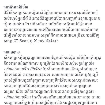
ការធ្វើរោគវិនិច្ឆ័យ
ជំងឺសឹកសន្លាក់អាចធ្វើរោគវិនិច្ឆ័យបានតាមរយៈការសួរនាំពីការឈឺ
ចាប់របស់អ្នកជំងឺ និងការពិនិត្យទៅលើរោគសញ្ញាទាំងឡាយដូចបាន
រៀបរាប់ខាងលើ។ លើសពីនេះ យើងក៏អាចធ្វើរោគវិនិច្ឆ័យបាន
តាមរយៈការបូមឈាមយកទៅវិភាគដោយចង់ដឹងថាមានជាតិរលាក
ដើម្បីទាត់ចោលការរលាកសន្លាក់និងការថតដោយប្រើឧបករណ៍វិទ្យុ
សកម្ម CT Scan ឬ X-ray ផងដែរ។
ការព្យាបាល
សឹកសន្លាក់ឆ្អឹងត្រូវព្យាបាលដោយផ្អែកលើការធ្វើរោគវិនិច្ឆ័យត្រឹមត្រូវ
និងទៅតាមដំណាក់កាល ឬកម្រិតនៃការសឹករបស់សន្លាក់ផ្ទាល់៖
• ដំណាក់កាលទី១ និងទី២៖
ផ្ទៃសឹកមានបរិមាណតិចតួចតែប៉ុណ្ណោះ
មិនទាន់ដល់ ៣០ភាគរយនោះទេ ដោយការព្យាបាលគឺតម្រូវឲ្យប្រើ
ប្រាស់ថ្នាំដែលជួយជំរុញការបញ្ចេញទឹករំអិលរបស់សន្លាក់តាមរយៈ
ការលេប ឬចាក់ជែលសិប្បនិម្មិតរបស់ទឹកសន្លាក់ ដើម្បីឲ្យមាន
លក្ខណៈរអិល ហើយការព្យាបាលបែបនេះមានប្រសិទ្ធភាពខ្ពស់។
• ដំណាក់កាលទី៣៖
ផ្ទៃសឹកមានបរិមាណប្រហែល៥០ភាគរយ ដោយ
ការព្យាបាលគឺត្រូវប្រើប្រាស់ថ្នាំជំនួយ និងការផ្លាស់ប្តូរទម្លាប់នៃការ