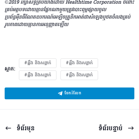
©2019 រក្សាសិទ្ធិគ្រប់យ៉ាង​ដោយ Healthtime Corporation ចំពោះ
គ្រប់អត្ថបទដោយគ្មានផ្នែកណាមួយត្រូវបោះពុម្ពផ្សាយចូល
ប្រព័ន្ធអុីនធឺណែតឧបករណ៍អេឡិចត្រូនិកអាត់ជាសំឡេងឬថតចំលងគ្រប់
រូបភាពដោយគ្មានការអនុញ្ញាតឡើយ
#ឆ្អឹង​ និងសន្លាក់
#ឆ្អឹង​ និងសន្លាក់
ស្លាក:
#ឆ្អឹង​ និងសន្លាក់
#ឆ្អឹង​ និងសន្លាក់
ចែករំលែក
ទំព័រ​មុន
ទំព័រ​បន្ទាប់