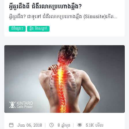
អ្វីគួរដឹងពី ជំងឺរលាកប្រហោងឆ្អឹង?
អ្វីគួរដឹង? ជាទូទៅ ជំងឺរលាកប្រហោងឆ្អឹង (Sinusite)កើតមាននូវតំបន់ maxillaires (ឆ្អឹងថ្ពាល់សងខាងច្រមុះ) ឬតំបន់ frontal (ប្រហោងឆ្អឹងថ្ងាសខាងលើ)ដែលមានភាពកម្រ។ រោគសញ្ញានៃជំងឺរលាកឆ្អឹងថ្ពាល់សងខាងច្រមុះមានដូចជា៖ • មានអាការៈឈឺតែម្ខាង ឬនៅសងខាងក្រោមភ្នែក ស្តែងចេញជាការឈឺចាប់ធ្ងន់ៗ ជាពិសេសនៅពេលដើរ។ ក្នុងករណី គេងផ្អៀងនៅកន្លែងឈឺ នោះការឈឺចាប់កាន់តែខ្លាំង។ • មានការបញ្ចេញសម្បោរ ហូរចេញដោយខ្លួនឯង និងមានពណ៌លឿងដែលជាខ្ទុះនៅក្នុងប្រហោងឆ្អឹង។ វាមានការឈឺចាប់ខ្លាំងនៅពេលព្រឹក និងឡើងតឹងនៃតំបន់ខ្ទុះនៅពេលយប់។ ការធ្វើរោគវិនិច្ឆ័យសំខាន់នៃជំងឺ៖ • អាចជាបច្ចេកទេសការថតដោយ Radiography ឬការប្រើប្រាស់ CT Scan ថតនៅលើផ្ទៃមុខ • ការពិនិត្យមើលប្រហោងឆ្អឹងច្រមុះតាមរយៈ Fibroscopy ។ អ្វីគួរផ្តល់ឲ្យ ប្រសិនបើសង្ស័យស្ថានភាពជំងឺជាប់ទាក់ទងនឹងជំងឺរលាកប្រហោងឆ្អឹង អ្នកត្រូវ៖ បញ្ជូនអ្នកជំងឺទៅជួបការប្រឹក្សាជាមួយវេជ្ជបណ្ឌិតទូទៅ ឬគ្រូពេទ្យជំនាញផ្នែកត្រចៀក ច្រមុះ បំពង់កអ្នកក៏អាចផ្តល់យោបល់បន្ថែមទៀតដូចជា៖ • លាងច្រមុះ ឬអាចប្រើប្រាស់ឱសថ Balsofumine ឬ Balsolèn ដោយលាយវាចំនួនមួយស្លាបព្រាកាហ្វេជាមួយទឹកក្តៅឧណ្ហៗ រួចធ្វើការឆ្ពង់ (អាចឆ្ពង់ ៣ដងក្នុងមួយថ្ងៃ)។ • បំបាត់អាការៈតឹងច្រមុះ សម្រាប់តែរយៈពេលខ្លីជាមួយឱសថ៖ ពពួក Pseudoéphédrine (Sudafed) ដោយប្រើម្តង ១ គ្រាប់ ឬ ២ ស្លាបព្រាកាហ្វេនៃឱសថទឹក បីដងក្នុងមួយថ្ងៃ ឬប្រើប្រាស់ពពួកឱសថ Phénylpropanolamineភ្ជាប់ជាមួយឱសថ Anti-histaminique និងParacétamol ដែលមានឈ្មោះដូចជា Actifed (Warner-Lambert), Humex gélules ឬ Rinutan ដែលអាចប្រើបាន ២គ្រាប់ក្នុងមួយថ្ងៃ។ • បំបាត់ការឈឺចាប់ជាមួយឱសថពពួក Antalgiques។ បម្រុងប្រយ័ត្ន • ឱសថ Balsofumine និង Balsolèn អាចប្រើបានចំពោះតែមនុស្សពេញវ័យ និងកុមារអាយុលើសពី ១២ឆ្នាំឡើងទៅ។ • ពពួកឱសថបំបាត់អាការៈតឹងច្រមុះ(Vasoconstricteurs) មិនត្រូវបានឲ្យប្រើប្រាស់សម្រាប់អ្នកមានជំងឺសរសៃឈាមបេះដូង អ្នកជំងឺលើសសម្ពាធឈាម • ឱសថ Anti-histaminique អាចធ្វើឲ្យមានអាការៈធីងធោង ដូច្នេះត្រូវមានការប្រុងប្រយ័ត្ន • ចៀសវាងប្រើប្រាស់សារធាតុអាល់កុលអំឡុងពេលព្យាបាល។ ប្រភពយោង៖ Le vademecum de la Médication officinale ©2018 រក្សាសិទ្ធិគ្រប់យ៉ាង​ដោយ Healthtime Corporation ចំពោះគ្រប់អត្ថបទដោយគ្មានផ្នែកណាមួយត្រូវបោះពុម្ពផ្សាយចូលប្រព័ន្ធអ៊ីនធឺណែត ឧបករណ៍អេឡិចត្រូនិក អាត់ជាសំឡេង ឬថតចំលងគ្រប់រូបភាពដោយគ្មានការអនុញ្ញាតឡើយ
ជំងឺផ្សេងៗ
ឆ្អឹង​ និងសន្លាក់
|
|
Jun 06, 2018
8 ឆ្នាំមុន
5.1K មើល