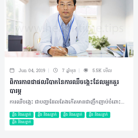
|
|
Jun 04, 2019
7 ឆ្នាំមុន
5.5K មើល
ពិការភាពជាផលវិបាកនៃការឈឺចង្កេះដែលអ្នកគួរ
បារម្ភ
ការឈឺចង្កេះ ជាបញ្ហាដែលតែងកើតមានជាញឹកញាប់ចំពោះប្រជាជនស្ទើរគ្រប់វ័យក្នុងអត្រា ៩០%នៃប្រជាជនទាំងអស់បើយោងតាមការសិក្សានានាកន្លងមក។ និយមន័យ ការឈឺចង្កេះ ឬការឈឺឆ្អឹងខ្នងផ្នែកចង្កេះ (Low Back Pain) គឺជាការឈឺចាប់ត្រង់តំបន់ឆ្អឹងខ្នងចង្កេះដែលជាទូទៅចាប់ពីឆ្អឹងកងចង្កេះទី១ ដល់ទី៥ និងបន្តរហូតដល់ឆ្អឹងកងគូទទី ១។ ជំងឺនេះត្រូវបានចែកចេញជា២ ប្រភេទគឺ៖ - ការឈឺចាប់ចង្កេះទូទៅ (Common Low Back Pain)៖ មូលហេតុចម្បងបណ្តាលមកពីការខូចខាតរចនាសម្ព័ន្ធនៃឆ្អឹងខ្នងចង្កេះតែម្តងរួមមានការលៀនឌីស ឬការសឹកឌីសនៃឆ្អឹងខ្នងចង្កេះ និងការវៀចនៃឆ្អឹងខ្នងជាដើម។ - ការឈឺចាប់តាមរោគសញ្ញានៃជំងឺមួយចំនួន (Sym ptomatic Low Back Pain)៖ បណ្តាលមកពីកត្តានៃជំងឺផ្សេងទៀត រួមមានជំងឺរបេង ជំងឺរលាករ៉ាំរ៉ៃ ជំងឺពុកឆ្អឹង ការរាលដាលនៃជំងឺមហារីកក្រពេញប្រូស្តាតរបស់បុរស (Prostate cancer) មហារីកសុដន់របស់ស្រ្តី មហារីកក្រពេញបំពង់ក (Thyroid cancer) មហារីកសួត ឬដុំកោសិកាមហារីកផ្សេងៗទៀត។ល។ ទាំងអស់នេះគឺជាករណីធ្ងន់ធ្ងរនៃជំងឺឈឺចង្កេះ។ បុគ្គលប្រឈម មានកត្តាហានិភ័យជាច្រើនដែលអាចបណ្តាលឲ្យឈឺចាប់ឆ្អឹងកងខ្នង ដោយអាចរួមបញ្ចូលទាំងអាយុ មុខរបរ របៀបរបបរស់នៅប្រចាំថ្ងៃ ទម្ងន់ កាយវិការខុសឆ្គង ការមានផ្ទៃពោះ ការជក់បារី និងកត្តាសេនេទិច។ - អាយុ៖ វ័យកាន់តែចាស់ ស្ថានភាពឆ្អឹងខ្នងរបស់អ្នកកាន់តែទ្រុឌទ្រោម ដែលអាចប្រឈមនឹងជំងឺសឹកឌីសឆ្អឹងខ្នង (Disc degeneration) ឬ Spinal stenosis។ ជាក់ស្តែង ប្រជាជនវ័យចន្លោះ៣០ ទៅ ៦០ឆ្នាំ ប្រឈមនឹងជំងឺពាក់ព័ន្ធភាពមិនប្រក្រតីនៃឌីសឆ្អឹងខ្នង ចំណែកប្រជាជនវ័យ ៦០ឆ្នាំឡើងប្រឈមនឹងការឈឺចាប់បណ្តាលមកពីការរលាកសន្លាក់ឆ្អឹង ( Osteoarthritis) ។ - មុខរបរ៖ ចំពោះការងារដែលតម្រូវឲ្យមានការលើកវត្ថុ ឬពត់ពែនខ្នងច្រើន អាចបង្កជាហានិភ័យខ្ពស់។ ការងារទាំងនេះអាចមានដូចជា កម្មករលីសែង ឬសំណង់ និងកីឡាករជាដើម។ ក្រៅពីនេះ ការងារដែលតម្រូវឈរច្រើនម៉ោង ដោយមិនមានការឈប់សម្រាក (ជាងកាត់សក់...) ឬការងារដែលតម្រូវឲ្យអង្គុយយូរ (អ្នកធ្វើការជាមួយកុំព្យូទ័រ) ក៏អាចបង្កជាបញ្ហាដែរ។ - របៀបរបបរស់នៅ៖ ការមិនចូលចិត្តធ្វើការហាត់ប្រាណ ឬការធ្វើលំហាត់ប្រាណដែលធ្ងន់ធ្ងរពេក ឬមិនត្រឹមត្រូវ។ - ទម្ងន់៖ បុគ្គលដែលមានទម្ងន់លើស (តាមរយៈការគណនា Body Mass Index) អាចដាក់សម្ពាធចំពោះឆ្អឹងខ្នងព្រមទាំងសន្លាក់ផ្សេងៗទៀតដូចជា ជង្គង់ជាដើម។ - ការមានផ្ទៃពោះ៖ ស្រ្តីមានផ្ទៃពោះតែងមានបញ្ហាឈឺចាប់ត្រង់ចង្កេះជាញឹកញាប់ ប៉ុន្តែជាទូទៅការឈឺចាប់នេះនឹងបាត់ទៅវិញក្រោយសម្រាល។ - ការប្រើប្រាស់ថ្នាំស្តេរ៉យ (Steroids)៖ ករណីប្រើប្រាស់ជាប្រចាំ និងរយៈពេលយូរអាចបណ្តាលឲ្យឆ្អឹងពុក បន្ទាប់មកឆ្អឹងខ្នងក៏ស្រុត ជាហេតុបណ្តាលឲ្យឈឺចង្កេះ។ - ធ្លាប់មានប្រវត្តិប៉ះទង្គិច៖ ករណីធ្លាប់មានគ្រោះថ្នាក់ដែលប៉ះពាល់ទៅលើឆ្អឹងចង្កេះខ្លាំង ក៏អាចបណ្តាលឲ្យមានការឈឺចាប់នៅពេលបន្ទាប់។ - ការជក់បារី៖ ការសិក្សាវិទ្យាសាស្រ្តបានបង្ហាញថាបុគ្គលជក់បារីអាចប្រឈមនឹងជំងឺឈឺចង្កេះដែលបណ្តាលមកពីការពុកឆ្អឹង ច្រើនជាងបុគ្គលដែលមិនបានជក់បារី។ - កត្តាសេនេទិច៖ តាមរយៈការសិក្សាវិទ្យាសាស្រ្តមួយចំនួនបានបង្ហាញថា ជំងឺទាក់ទងនឹងការខូចខាតឌីសនៃឆ្អឹងខ្នងមានជាប់ពាក់ព័ន្ធនឹងកត្តាសេនេទិចផងដែរ។ គួរបញ្ជាក់ថា ជាទូទៅបុរសតែងមានបញ្ហាឈឺចង្កេះច្រើនជាងមនុស្សស្រី ប៉ុន្តែក្រោយអស់រដូវ ស្រ្តីអាចប្រឈមនឹងការឈឺចង្កេះច្រើន នេះអាចបណ្តាលមកពីបម្រែបម្រួលអ័រម៉ូន ជំងឺពុកឆ្អឹង ភាពស្រេ្តស ឬជំងឺថប់បារម្ភ។ រោគសញ្ញា ជាទូទៅ ការឈឺចាប់អាចមានសភាពប្រែប្រួល និងខុសគ្នាអាស្រ័យទៅតាមមូលហេតុពិតប្រាកដដែលបង្កឲ្យមានបញ្ហានេះ។ ក្នុងនោះរោគសញ្ញាមានដូចតទៅ៖ - អាចឈឺចាប់ខ្លាំងភា្លមៗ ឬឈឺងំត្រង់ចង្កេះ និងជួនកាលអាចឈឺចាប់ពីចង្កេះចុះមកក្រោមរហូតដល់បាតជើង ឬខ្នងជើង ឬម្រាមជើងជាដើម - អាចបណ្តាលឲ្យមានការឈឺចាប់ត្រង់ផ្នែកផ្សេងទៀតនៃរាងកាយ អាស្រ័យទៅតាមប្រភេទសរសៃប្រសាទដែលត្រូវបានប៉ះពាល់ - អាចហើម រឹង ពិបាកឱន ក្រហាយ ស្ពឹកត្រង់តំបន់ចង្កេះ - ជួនកាល ការឈឺចាប់អាចកាន់តែកើនឡើង នៅពេលធ្វើសកម្មភាពលើសកម្រិត និងខុសប្រក្រតីករណី Common Low Back Pain។ ផ្ទុយមកវិញការឈឺចាប់នឹងកាន់តែខ្លាំង នៅពេលអ្នកជំងឺនៅស្ងៀមពេលយប់ ពេលព្រលឹម ឬពេលមានអាកាសធាតុត្រជាក់ ចំពោះ Symptomatic Low Back Pain។ ការធ្វើរោគវិនិច្ឆ័យ ជាធម្មតា ក្រុមគ្រូពេទ្យនឹងធ្វើការពិនិត្យរាងកាយ(Physical Examination) តាមរយៈការបង្គាប់ឲ្យធ្វើចលនាផ្សេងៗ និងកំណត់អំពីកម្រិតនៃភាពឈឺចាប់ពីមាត្រដ្ឋាន ០ ទៅ ១០។ បន្ថែមពីនេះ ការពិនិត្យដោយប្រើប្រាស់ឧបករណ៍អមវេជ្ជសាស្ត្រនានានឹងត្រូវបានធ្វើឡើងផម៉ាស៊ីន X-ray MRI ឬ CT Scan និងវាស់កំហាប់ឆ្អឹង។ ម៉្យាង ការពិនិត្យឈាម និងបច្ចេកទេសអមវេជ្ជសាស្រ្ដផ្សេងទៀតក៏អាចត្រូវបានរាប់បញ្ចូលផងដែរ។ ការព្យាបាល ការព្យាបាលបញ្ហាឈឺចង្កេះជាទូទៅអាស្រ័យនឹងប្រភេទនៃមូលហេតុ ដោយអាចមានជាការវះកាត់ប្រសិនបើជាករណីធ្ងន់ធ្ងរ។ ជោគជ័យនៃការព្យាបាលជំងឺនេះភាគច្រើនលើសលប់ផ្អែកទៅលើការព្យាបាលដោយមិនបាច់ធ្វើការវះកាត់នោះទេ ដែលអាចមានដូចជា ការប្រើប្រាស់ឧបករណ៍ស្អំក្តៅ ឬត្រជាក់ ការប្រើប្រាស់ថ្នាំបំបាត់ការឈឺចាប់ (Analgesic), NSAID, Myorelaxant, Anticonvulsant និងAntidepressant។ ការចាក់ថ្នាំប្រភេទស្តេរ៉យ (Steroid) ចូលក្នុងឆ្អឹងខ្នង ការព្យាបាលដោយចលនា ការធ្វើលំហាត់ប្រាណ សុទ្ធតែជាវិធីសាស្រ្តដែលមានប្រសិទ្ធភាពក្នុងការព្យាបាល។ ទោះជាយ៉ាងណាក៏ដោយ ស្ថានភាពនៃជំងឺឈឺចង្កេះនេះអាចមានភាពផ្សេងៗគ្នា ប្រែប្រួលពីបុគ្គលម្នាក់ទៅម្នាក់ទៀត។ ហេតុនេះ ការជួបប្រឹក្សាជាមួយគ្រូពេទ្យជំនាញជាប្រការដែលចាំបាច់ និងខានពុំបាន ដើម្បីកំណត់អំពីមូលហេតុពិតប្រាកដ និងការព្យាបាលដែលត្រឹមត្រូវមានប្រសិទ្ធភាព និងសុវត្ថិភាព។ វិធានការការពារ ដើម្បីចៀសវាងគ្រោះថ្នាក់ទាក់ទងការឈឺចង្កេះ៖ - ត្រូវប្រុងប្រយ័ត្នរាល់ពេលលើក ឬសែងវត្ថុធ្ងន់ - ជានិច្ចកាល ត្រូវរក្សាដងខ្លួនឲ្យត្រង់ - ត្រូវផ្លាស់ប្តូរឥរិយាបថក្នុងការរស់នៅ (កុំអង្គុយយូរពេក ឬឈរច្រើនម៉ោងពេក) - កាត់បន្ថយទម្ងន់ ក្នុងករណីលើសទម្ងន់ - គ្រប់គ្រងរបបអាហារកុំឲ្យលើសទម្ងន់ ជាពិសេសត្រូវទទួលទានអាហារដែលសម្បូរទៅដោយកាល់ស្យូម - ធ្វើលំហាត់ប្រាណឲ្យបានត្រឹមត្រូវ - ហាមជក់បារី និងកាត់បន្ថយការទទួលទានសុរា - ត្រូវប្រើប្រាស់ថ្នាំទៅតាមវេជ្ជបញ្ជា - ប្រើប្រាស់ឧបករណ៍ការពារទ្រទ្រង់ចង្កេះ (ក្រណាត់រុំ...) រាល់ពេលធ្វើសកម្មភាពធម្មតា (ឈឺរ៉ាំរ៉ៃ)។ ផលវិបាក ក្នុងករណីខ្លះ ប្រសិនបើមិនទទួលបានការព្យាបាលត្រឹមត្រូវទេនោះ អ្នកជំងឺអាចប្រឈមនឹងភាពពិការ ដោយសារការវិវឌ្ឍទៅរកការគាបសរសៃស្យាទិច (Sciatic Nerve) ដែលជាផលវិបាកដ៏គួរឲ្យព្រួយបារម្ភ ព្រមទាំងជាមូលហេតុចម្បងដែលបណ្តាលឲ្យបាត់បង់ការងារ ឬសកម្មភាពប្រចាំថ្ងៃ។ លើសពីនេះ វាក៏បង្កឲ្យមានជំងឺធ្លាក់ទឹកចិត្ត ដែលបណ្តាលមកពីការឈឺចាប់រ៉ាំរ៉ៃផងដែរ។ សូមកុំមើលរំលងការឈឺចង្កេះរ៉ាំរ៉ៃដែលអាចប៉ះពាល់ដល់សកម្មភាពប្រចាំថ្ងៃរបស់អ្នកដោយគួរទៅពិគ្រោះជាមួយគ្រូពេទ្យជំនាញដើម្បីស្វែងរកអំពីមូលហេតុពិតប្រាកដដើម្បីទទួលបានការព្យាបាលមួយដែលមានប្រសិទ្ធភាព សុវត្ថិភាព និងគុណភាព។ បកស្រាយដោយ៖ សាស្រ្តាចារ្យ លី ជាតិតា នាយផ្នែកជំងឺសន្លាក់ឆ្អឹង និងសាច់ដុំនៅមន្ទីរពេទ្យមិត្តភាពខ្មែរ-សូវៀត អត្ថបទ៖ ដកស្រង់ចេញពីទស្សនាវដ្ដី ហេលស៍ថាម លេខ ៧៩ ©2019 រក្សាសិទ្ធិគ្រប់យ៉ាង​ដោយ Healthtime Corporation ចំពោះគ្រប់អត្ថបទដោយគ្មានផ្នែកណាមួយត្រូវបោះពុម្ពផ្សាយចូល ប្រព័ន្ធអុីនធឺណែតឧបករណ៍អេឡិចត្រូនិកអាត់ជាសំឡេងឬថតចំលងគ្រប់រូបភាពដោយគ្មានការអនុញ្ញាតឡើយ
ឆ្អឹង​ និងសន្លាក់
ឆ្អឹង​ និងសន្លាក់
ឆ្អឹង​ និងសន្លាក់
ឆ្អឹង​ និងសន្លាក់
ឆ្អឹង​ និងសន្លាក់