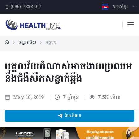
(096) 7888-017
ភាសាខ្មែរ
បណ្ណាល័យ
អត្ថបទ
បុគ្គលវ័យចំណាស់អាចងាយប្រឈម
នឹងជំងឺសឹកសន្លាក់ឆ្អឹង
May 10, 2019
|
7 ឆ្នាំមុន
|
7.5K មើល
ចែករំលែក