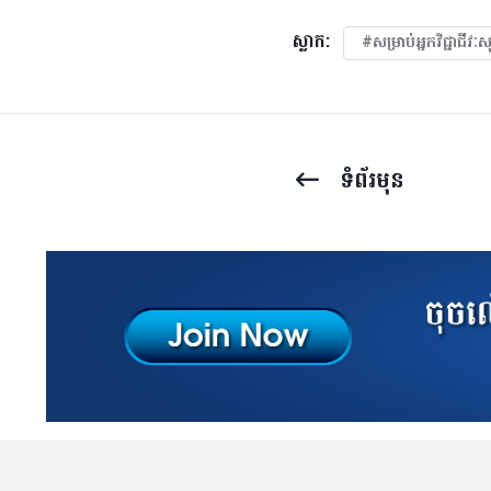
ស្លាក:
#សម្រាប់អ្នកវិជ្ជាជីវ
ទំព័រ​មុន