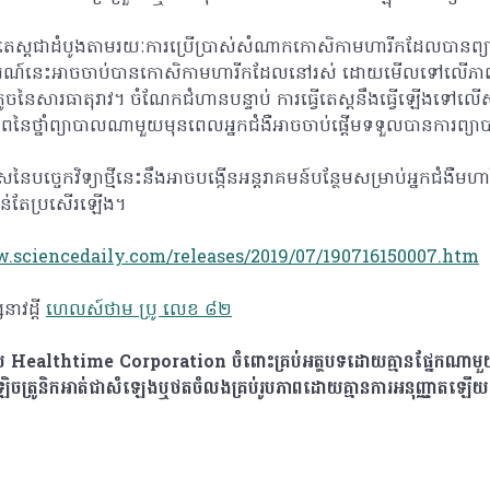
វើតេស្តជាដំបូងតាមរយៈការប្រើប្រាស់សំណាកកោសិកាមហារីកដែលបានព្យា
ករណ៍នេះអាចចាប់បានកោសិកាមហារីកដែលនៅរស់ ដោយមើលទៅលើភាពប្រែ
ូចនៃសារធាតុរាវ។ ចំណែកជំហានបន្ទាប់ ការធ្វើតេស្តនឹងធ្វើឡើងទៅលើស
ទ្ធភាពនៃថ្នាំព្យាបាលណាមួយមុនពេលអ្នកជំងឺអាចចាប់ផ្ដើមទទួលបានការព្
ច្ចេកវិទ្យាថ្មីនេះនឹងអាចបង្កើនអន្តរាគមន៍បន្ថែមសម្រាប់អ្នកជំងឺមហារ
កាន់តែប្រសើរឡើង។
w.sciencedaily.com/releases/2019/07/190716150007.htm
ាវដ្ដី
ហេលស៍ថាម ប្រូ លេខ ៨២
​ដោយ Healthtime Corporation ចំពោះគ្រប់អត្ថបទដោយគ្មានផ្នែកណាមួយត
េឡិចត្រូនិកអាត់ជាសំឡេងឬថតចំលងគ្រប់រូបភាពដោយគ្មានការអនុញ្ញាតឡើយ