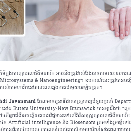
នាំគីមីក្នុងការព្យាបាលជំងឺមហារីក អាចនឹងត្រូវវាស់វែងបានតាមរយៈឧបក
rnal Microsystems & Nanoengineering។ ឧបករណ៍នេះត្រូវបានបង្
់កោសិកាមហារីកនៅរាល់ពេលឆ្លងកាត់ជាមួយអេឡិចត្រូត។
hdi Javanmard
ដែលមានតួនាទីជាសាស្រ្តាចារ្យជំនួយប្រចាំ Depa
នៅឯ Ruters University-New Brunswick បានឲ្យដឹងថា “ពួ
ាតើអ្នកជំងឺអាចឆ្លើយតបជាវិជ្ជមានទៅលើវិធីសាស្រ្តព្យាបាលជំងឺមហារ
ូលគ្នានៃ Artificial intelligence និង Biosensors ព្រមទាំងរួមផ្
ប់បានពីភាពប្រែប្រួល ឬភាពស៊ាំរបស់កោសិកាមហារីកអំឡុងពេលព្យាបាល