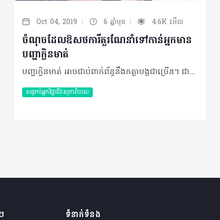
|
|
Oct 04, 2019
6 ឆ្នាំមុន
4.6K មើល
ចំណុចដែលឱសថការីគួរណែនាំទៅកាន់អ្នកមាន
បញ្ហាក្លិនមាត់
បញ្ហាក្លិនមាត់ អាចជាប់ពាក់ព័ន្ធនឹងកត្តាបង្កជាច្រើន។ ជាក់ស្ដែង ក្រៅពីណែនាំឲ្យធ្វើការជួបពិគ្រោះជាមួយទន្តពេទ្យ អ្នកក៏អាចផ្ដល់ជាគន្លឹះផ្សេងទៀតសម្រាប់ពួកគេដើម្បីបំបាត់បញ្ហានេះ និងបង្កើនទំនុកចិត្តឡើងវិញ។ អ្វីគួរដឹង? ករណី ៩០% នៃបញ្ហាក្លិនមាត់ អាចបណ្តាលមកពីសំណល់អាហារ ឈាម កោសិកាក្នុងមាត់ ឬបាក់តេរី ដែលកើតមានឡើងនៅក្នុងលក្ខខណ្ឌដូចជា៖ - ដង្កូវស៊ីធ្មេញ ជំងឺនៅបណ្ដូលធ្មេញ រលាកអញ្ចាញធ្មេញ ការដាក់ធ្មេញមិនបានល្អ និងស្ងួតមាត់ជាដើម - ជំងឺនៅប្រព័ន្ធរំលាយអាហាររួមមាន រលាកក្រពះ ឬរលាកបំពង់អាហារ - មហារីកបំពង់កដំណាក់កាលចុងក្រោយ។ អ្វីគួរធ្វើ? សម្រាប់បញ្ហាក្លិនមាត់ភាគច្រើន (៩០%) ត្រូវបានណែនាំឲ្យជួបពិគ្រោះជាមួយទន្តពេទ្យ ប៉ុន្តែស្របពេលជាមួយគ្នាអ្នកក៏អាចណែនាំនូវគន្លឹះខ្លះៗដូចជា៖ - ជំនួសច្រាសដុសធ្មេញធម្មតាទៅជាប្រភេទច្រាសដើរដោយម៉ាស៊ីនដែលមានមុខងារអាចបាញ់ទឹកបាន (Waterpeek) ឬអាចប្រើប្រាស់សរសៃអំបោះទាក់ធ្មេញដែលមានសារធាតុសម្លាប់មេរោគប្រភេទ Corsodyl (Smithkline Beecham) - ប្រើប្រាស់ថ្នាំដុសធ្មេញដែលរួមផ្សំទៅដោយ ស័ង្កសី និងក្លរ ឬអាចលេបថ្នាំស័ង្កសី (Rubozine) ៣គ្រាប់ក្នុងមួយថ្ងៃ។ ប្រសិនបញ្ហាក្លិនមាត់មិនជាប់ពាក់ព័ន្ធនឹងសុខភាពមាត់ធ្មេញ អាចណែនាំអ្នកជំងឺឲ្យទៅពិនិត្យជាមួយវេជ្ជបណ្ឌិតជំនាញទូទៅ។ ចំណាំ៖ សូមកុំច្រឡំបញ្ហាក្លិនមាត់នេះ ទៅនឹងអ្នកជំងឺទឹកនោមផ្អែមបណ្តាលមកពីកង្វះអាំងស៊ុយលីនដែលអាចឲ្យមានក្លិនដូចទៅនឹងទឹកថ្នាំលាងក្រចកចេញតាមច្រមុះ។ ប្រភពយោង៖ Le vademecum de la Médication officinale អត្ថបទ៖ ដកស្រង់ចេញពីទស្សនាវដ្ដី ហេលស៍ថាម ប្រូ លេខ ៨៣ 2019 រក្សាសិទ្ធិគ្រប់យ៉ាង​ដោយ Healthtime Corporation ចំពោះគ្រប់អត្ថបទដោយគ្មានផ្នែកណាមួយត្រូវបោះពុម្ពផ្សាយចូលប្រព័ន្ធអុីនធឺណែតឧបករណ៍អេឡិចត្រូនិកអាត់ជាសំឡេងឬថតចំលងគ្រប់រូបភាពដោយគ្មានការអនុញ្ញាតឡើយ
សម្រាប់អ្នកវិជ្ជាជីវៈសុខាភិបាល
ងៗ
ទំនាក់ទំនង