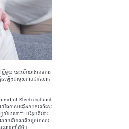
រណ៍ថ្មីមួយ នេះបើយោងតាមការ
កើតឡើងជាមួយភាពជាក់លាក់
rtment of Electrical and
កយើងបានបង្កើតឧបករណ៍នេះ
ីក ឬយ៉ាងណា”។ បន្ថែមពីនោះ
សំទៅដោយបរិមាណតិចតួចនៃសារ
ដោយថ្នាំគីមី។