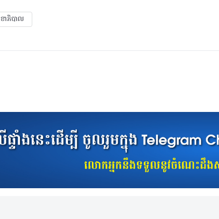
ៈសុខាភិបាល