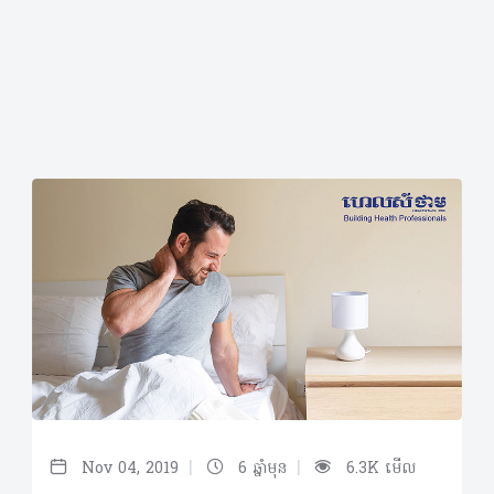
|
|
Nov 04, 2019
6 ឆ្នាំមុន
6.3K មើល