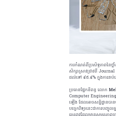
ការកំណត់ពីប្រសិទ្ធភាពនៃថ្
សិក្សាស្រាវជ្រាវពី Jou
ដល់ទៅ ៩៥.៩% ក្នុងការរាប
ប្រធានផ្នែកនិពន្ធ លោក
Me
Computer Engineering 
ឡើង ដែលអាចសន្និដ្ឋានបានថ
បច្ចេកវិទ្យានេះជាការបញ្ច
ធាតុរាវដែលមានសមត្ថភាពចា