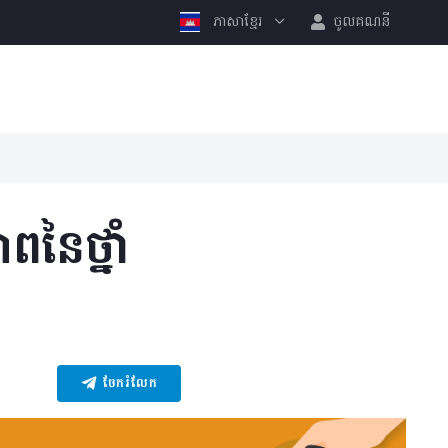
ភាសាខ្មែរ
ចូលគណនី
ពនៃថ្នាំ
ចែករំលែក