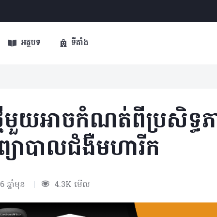
អត្ថបទ
ទីតាំង
ីមួយអាចកំណត់ពីប្រសិទ្ធភា
ារព្យាបាលជំងឺមហារីក
6 ឆ្នាំមុន
|
4.3K មើល