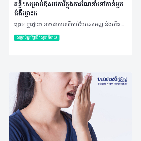
គន្លឹះសម្រាប់ឱសថការីក្នុងការណែនាំទៅកាន់អ្នក
ជំងឺថ្លោះក
គ្រេច ឬថ្លោះក អាចជាការឈឺចាប់បែបសាមញ្ញ និងកើតឡើងនៅទីតាំងជាក់លាក់ ហើយភាគច្រើនតែងបាត់ទៅវិញដោយខ្លួនឯង។ យ៉ាងណាមិញអ្នកក៏គួរដឹងពីគន្លឹះមួយចំនួនសម្រាប់ណែនាំដល់អ្នកដែលត្រូវការជំនួយដើម្បីអាចសម្រាលអាការៈឈឺចាប់នោះឲ្យបានកាន់តែឆាប់រហ័ស។ អ្វីគួរដឹង? អាការៈគ្រេច ឬថ្លោះក បណ្តាលមកពីការកន្រ្តាក់នៃសាច់ដុំធំមួយដែលស្ថិតនៅផ្នែកចំហៀងនៃក ហើយតែងកើតមានឡើងក្នុងករណី៖ • នៅពេលព្រឹក និងភ្លាមៗពេលងើបពីដំណេក។ វាជាការឈឺចាប់ធម្មតាដែលបណ្តាលមកពីទីតាំងគេងនៅពេលយប់មិនបានល្អ ឬធ្វើកាយវិការខុសប្រក្រតីណាមួយ • សម្រាប់កុមារ៖ សញ្ញាថ្លោះក អាចជាប់ពាក់ព័ន្ធនឹងជំងឺរលាកត្រចៀក ឬឈឺទ្រូងជាដើម • ប្រសិន ការឈឺចាប់កើតមានជាប្រចាំ និងកាន់តែខ្លាំងឡើងបន្តិចម្ដងៗថែមទាំងមានរួមបញ្ចូលសញ្ញាដូចជា ឈឺក្បាល ឬវិលមុខទៀតនោះ វាអាចជាករណីធ្ងន់ធ្ងរ ឬបញ្ហាសរសៃប្រសាទណាមួយ។ អ្វីគួរធ្វើ? ដើម្បីកាត់បន្ថយការឈឺចាប់បណ្ដាលមកពីអាការៈគ្រេច ឬថ្លោះក អ្នកអាចណែនាំវិធីសាស្រ្តណាមួយដូចខាងក្រោម៖ • ស្អំកន្លែងឈឺចាប់ ដោយប្រើកន្សែងជ្រលក់ទឹកក្ដៅឧណ្ហៗ ឬងូតទឹកក្ដៅឧណ្ហៗ • ប្រើប្រាស់ឱសថប្រភេទជាក្រែមសម្រាប់លាប ដូចជា Décontractyl baume ឬ Algésal suractivé • ឬអាចប្រើប្រាស់ឱសថក្រោមទម្រង់ជាគ្រាប់ រួមមាន៖ - Décontractyl (Synthélabo) ២៥០mg៖ សម្រាប់មនុស្សពេលវ័យ ដោយអាចលេបម្ដង ២ គ្រាប់ បីដងក្នុងមួយថ្ងៃ - Ibuprofène ២០០mg៖ អាចលេបម្ដង២គ្រាប់ បីដងក្នុងមួយថ្ងៃ • ចំពោះឧបករណ៍រុំក អាចផ្ដល់ឲ្យអ្នកជំងឺបានប្រសិនពួកគេទាមទារចង់ប្រើប្រាស់ ប៉ុន្តែមិនអាចធានាបានពីប្រសិទ្ធភាពនោះទេ។ ប្រសិនអាការៈថ្លោះក នៅតែអូសបន្លាយជាប្រចាំ អ្នកគួរណែនាំឲ្យអ្នកជំងឺទៅទទួលការពិនិត្យពីសំណាក់វេជ្ជបណ្ឌិតឯកទេស។ ប្រភពយោង៖ Le vademecum de la Médication officinale អត្ថបទ៖ ដកស្រង់ចេញពីទស្សនាវដ្ដី ហេលស៍ថាម ប្រូ លេខ ៨៤ 2019 រក្សាសិទ្ធិគ្រប់យ៉ាង​ដោយ Healthtime Corporation ចំពោះគ្រប់អត្ថបទដោយគ្មានផ្នែកណាមួយត្រូវបោះពុម្ពផ្សាយចូលប្រព័ន្ធអុីនធឺណែតឧបករណ៍អេឡិចត្រូនិកអាត់ជាសំឡេងឬថតចំលងគ្រប់រូបភាពដោយគ្មានការអនុញ្ញាតឡើយ
សម្រាប់អ្នកវិជ្ជាជីវៈសុខាភិបាល