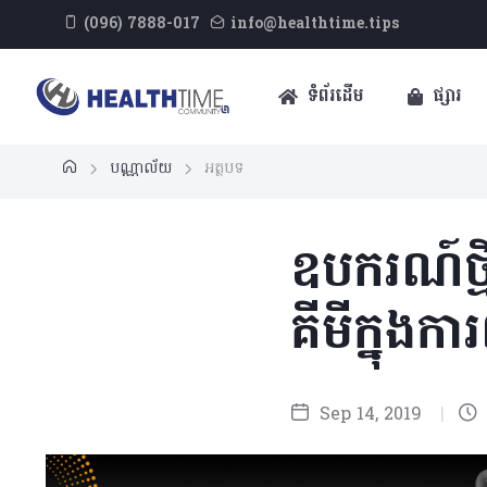
(096) 7888-017
info@healthtime.tips
ទំព័រដើម
ផ្សារ
បណ្ណាល័យ
អត្ថបទ
ឧបករណ៍ថ្ម
គីមីក្នុងក
Sep 14, 2019
|