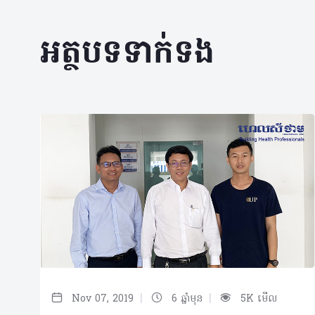
អត្ថបទទាក់ទង
|
|
Nov 07, 2019
6 ឆ្នាំមុន
5K មើល