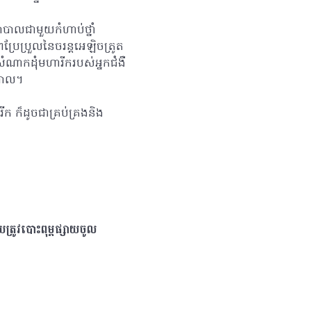
បាលជាមួយកំហាប់ថ្នាំ
ប្រួលនៃចរន្តអេឡិចត្រូត
ំណាកដុំមហារីករបស់អ្នកជំងឺ
យាបាល។
ីក ក៏ដូចជាគ្រប់គ្រងនិង
្រូវបោះពុម្ពផ្សាយចូល