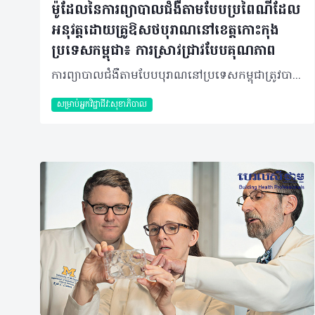
ម៉ូដែលនៃការព្យាបាលជំងឺតាមបែបប្រពៃណីដែល
អនុវត្តដោយគ្រូឱសថបុរាណនៅខេត្ដកោះកុង
ប្រទេសកម្ពុជា៖ ការស្រាវជ្រាវបែបគុណភាព
ការព្យាបាលជំងឺតាមបែបបុរាណនៅប្រទេសកម្ពុជាត្រូវបានអនុវត្តធ្វើឡើងតាំងពីសម័យអង្គរ ហើយវាត្រូវបានប្រើប្រាស់យ៉ាងទូលំទូលាយរហូតមកដល់បច្ចុប្បន្ននេះ។ ជារឿយៗ វាត្រូវបានអនុវត្តដោយគ្រូឱសថបុរាណដែលគេហៅថា “គ្រូខ្មែរ” ដែលតែងតែជាអ្នកដែលត្រូវបានគេស្គាល់នៅក្នុងសង្គម។ ការអនុវត្តការព្យាបាលបែបបុរាណនៅតែជាការពេញនិយមសម្រាប់ប្រជាជន ដែលរស់នៅក្នុងតំបន់ជនបទ។ ទោះបីជាយ៉ាងណាក៏ដោយការចងក្រងឯកសារអំពីការអនុវត្តការព្យាបាលទាំងនេះគឺមិនទាន់ បានរៀបចំបានត្រឹមត្រូវនោះទេ។ ការស្រាវជ្រាវនេះ មានគោលបំណងក្នុងការធ្វើការអង្កេតលើម៉ូដែលការព្យាបាលជំងឺបែបបុរាណដែលត្រូវបានអនុវត្តដោយគ្រូឱសថបុរាណ នៅខេត្តកោះកុង ប្រទេសកម្ពុជា។ ក្នុងអំឡុងខែមេសា ឆ្នាំ២០១៨ គ្រូឱសថបុរាណចំនួន ៤ រូប ដែលរស់នៅក្នុងខេត្តកោះកុង ត្រូវបានធ្វើការសម្ភាសបែបស៊ីជម្រៅទៅលើ ៤ ចំណុច ដែលរួមមាន ការអង្កេតអំពីប្រភេទខុសៗគ្នានៃការអនុវត្តការព្យាបាលជំងឺបែបបុរាណ ការយល់ដឹងរបស់សហគមន៍ វិធីនៃការអនុវត្ត និងបទដ្ឋានសង្គម ដែលពាក់ព័ន្ធនឹងការអនុវត្តការព្យាបាលជំងឺបែបបុរាណ។ បច្ចេកទេសនៃការជ្រើសរើសគ្រូឱសថបុរាណត្រូវបានធ្វើឡើងដោយសំណាកបែប Snowball សម្រាប់ការស្រាវជ្រាវនេះ។ បច្ចេកទេសនៃការជ្រើសរើសគ្រូសំណាកបែប Snowball នេះ គឺតែងតែត្រូវបានគេយកមកអនុវត្តនៅក្នុងការសិក្សាស្រាវជ្រាវបែបគុណភាព ក្នុងការធ្វើការជ្រើសប្រភេទសំណាកអ្នកចូលរួមណាដែលមានការលំបាកក្នុងការស្វែងរក។ បន្ទាប់ពីបានប្រមូលទិន្នន័យរួចហើយតាមរយៈការសម្ភាស ដោយប្រើសំណួរបែបសំណួរបើក និងការថតចម្លងទុកទិន្នន័យត្រូវបានរៀបចំឡើងវិញ និងចែកចំណាត់ថ្នាក់តាមវិធីសាស្ត្រ Theme-wise ជាមួយនឹងសម្រង់ឃ្លាប្រយោគដែលពាក់ព័ន្ធ។ បន្ទាប់មកយើងធ្វើការកំណត់លេខកូដ ដោយផ្អែកលើគោលបំណងនៃការស្រាវជ្រាវ។ គោលគំនិតណាដែលមានលក្ខណៈប្រហាក់ប្រហែលគ្នាត្រូវបានបញ្ចូលទៅក្នុង Sub-theme ឬ Theme ជាមួយគ្នាបន្ទាប់មក លេខកូដចំពោះ Theme នីមួយៗត្រូវបានកំណត់។ បន្ទាប់ពីធ្វើការដាក់លេខកូដរួចហើយ ទិន្នន័យទាំងនោះត្រូវបានបកប្រែទៅជាភាសាអង់គ្លេស ហើយធ្វើការវិភាគបែប Thematic analysis។ លទ្ធផលនៃការសិក្សាបានបង្ហាញថាគ្រូឱសថបុរាណធ្វើការអនុវត្តការព្យាបាលជំងឺតាមម៉ូដែលអសាសនា និងម៉ូដែលសាសនា។ គ្រូឱសថបុរាណអនុវត្តការព្យាបាលជំងឺឲ្យអ្នកជំងឺនៅក្នុងគេហដ្ឋានរបស់ខ្លួន។ ការព្យាបាលជំងឺដោយបាលីភ្ជាប់ជាមួយនឹងការប្រើប្រាស់រុក្ខជាតិឱសថត្រូវបានអនុវត្តយ៉ាងទំលំទូលាយ។ គ្រូឱសថបុរាណធ្វើការសូត្របាលីទៅតាមសៀវភៅគម្ពីរនៅក្នុងដំណើរការនៃការព្យាបាល ដោយទាមទារយ៉ាងខ្លាំងនូវជំនឿ ឬការជឿរបស់អ្នកជំងឺ ដើម្បីឲ្យការព្យាបាលមានប្រសិទ្ធភាព។ គ្រូឱសថបុរាណពេលខ្លះ គាត់ធ្វើរោគវិនិច្ឆ័យនិងព្យាបាលជំងឺតាមរយៈការធ្វើការទំនាក់ទំនងជាមួយដួងព្រលឹងស័ក្តិសិទ្ធិ។ ការព្យាបាលជំងឺរបស់អ្នកជំងឺនៅតាមគេហដ្ឋានផ្អែកលើបទពិសោធន៍រយៈពេលយូររបស់គ្រូឱសថបុរាណ ក្នុងការព្យាបាលជំងឺ ជាមួយនឹងការប្រើប្រាស់រុក្ខជាតិឱសថនៅក្នុងតំបន់។ តម្លៃនៃការព្យាបាលជំងឺគឺអាស្រ័យលើស្ថានភាពជំងឺ។ សរុបរួម ការព្យាបាលជំងឺតាមបែបបុរាណគឺត្រូវបានអនុវត្តជាទូទៅសម្រាប់ការថែទាំសុខភាពជាបឋមនៅតាមតំបន់ជនបទនៃប្រទេសកម្ពុជា ជាពិសេសនៅក្នុងចំណោមប្រជាជនដែលមានកម្រិតជីវភាពទាប។ ការអង្កេតទៅលើម៉ូដែលនៃការព្យាបាលជំងឺបែបបុរាណគួរតែត្រូវបានបន្តធ្វើ ដើម្បីឲ្យយល់អំពីយន្តការនៃការព្យាបាលជំងឺឲ្យកាន់តែស៊ីជម្រៅជាងនេះ។ អ្នកនិពន្ធដែលជានិស្សិត និងសាស្ត្រាចារ្យមហាវិទ្យាល័យឱសថសាស្ត្រ នៃសាកលវិទ្យាល័យពុទ្ធិសាស្ត្រ ភ្នំពេញ ប្រទេសកម្ពុជា៖ កែវ សំអែល ពា ពិដោរ នី ច័ន្ទសីហា សឿន សុវណ្ណនេត្រ តាន់ គីមចេង លី មល្លិកា ជា ស៊ីន អត្ថបទ៖ ដកស្រង់ចេញពីទស្សនាវដ្ដី ហេលស៍ថាម ប្រូ លេខ ៨៣ 2019 រក្សាសិទ្ធិគ្រប់យ៉ាង​ដោយ Healthtime Corporation ចំពោះគ្រប់អត្ថបទដោយគ្មានផ្នែកណាមួយត្រូវបោះពុម្ពផ្សាយចូលប្រព័ន្ធអុីនធឺណែតឧបករណ៍អេឡិចត្រូនិកអាត់ជាសំឡេងឬថតចំលងគ្រប់រូបភាពដោយគ្មានការអនុញ្ញាតឡើយ
សម្រាប់អ្នកវិជ្ជាជីវៈសុខាភិបាល