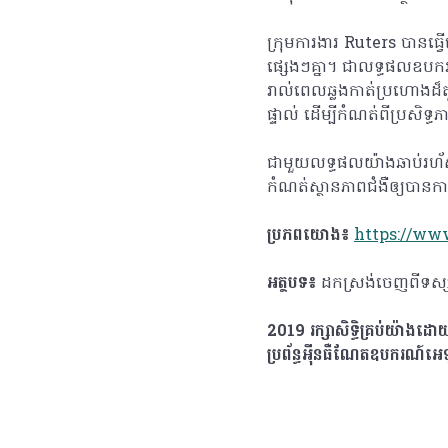
ក្រុមការងារ Ruters បានធ្
ផ្សេងៗគ្នា។ ជាលទ្ធផលឧប
រាល់ពេលឆ្លងកាត់ប្រហោងដ៏ត
ផ្ទាល់ ដើម្បីកំណត់ពីប្រសិ
ជាមួយលទ្ធផលយ៉ាងឆាប់រហ័សនៃប
កំណត់ស្ថានភាពជំងឺឲ្យបាន
ប្រភពយោង៖
https://ww
អត្ថបទ៖
ដកស្រង់ចេញពីទស្សន
2019 រក្សាសិទ្ធិគ្រប់យ៉ាង
ប្រព័ន្ធអុីនធឺណែតឧបករណ៍អ