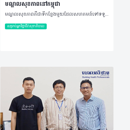
មណ្ឌលសុខភាពនៅកម្ពុជា
មណ្ឌលសុខភាពគឺជាទីកន្លែងមួយដែលសហគមន៍ទៅទទួលសេវាសុខភាព។ មន្រ្តីមណ្ឌលសុខភាពផ្តល់ជូនសេវាសុខភាពដែលឆ្លើយតបទៅនឹងតម្រូវការចាំបាច់របស់សហគមន៍។ ការងាររបស់មណ្ឌលសុខភាពជាមួយនឹងឃុំ សង្កាត់ គឺដើម្បីរក្សាសហគមន៍ឲ្យមានសុខភាពល្អ និងរស់នៅក្នុងជីវិតប្រកបដោយសុខុមាលភាព។ តើមណ្ឌលសុខភាពផ្ដល់ជូនសេវាសំខាន់ៗអ្វីខ្លះ? ១. សេវាសុខភាពម្តាយ ទារក កុមារ និងសុខភាពបន្តពូជ៖ • ការថែទាំមុនពេលសម្រាល • ការសម្រាលធម្មតា និងការសម្រាលដោយមានអន្តរាគមន៍ • ការថែទាំក្រោយសម្រាល • ការចាក់ថ្នាំបង្ការដល់កុមារ និងម្តាយ/ស្រ្តី • អាហារូបត្ថម្ភ • ការថែទាំទារកទើបនឹងកើត • ការបង្ការការឆ្លងមេរោគអេដស៍ពីម្តាយទៅកូន • សមាហរណកម្មទទួលបន្ទុកពិនិត្យព្យាបាលជំងឺកុមារ (សពជក) • ការពន្យារកំណើត និងសុខភាពបន្តពូជរបស់មនុស្សពេញវ័យ។ ២. សេវាផ្នែកជំងឺឆ្លង • ជំងឺកាមរោគ • ជំងឺអេដស៍ • ជំងឺរបេង • ជំងឺឃ្លង់ • ជំងឺគ្រុនចាញ់/ ជំងឺគ្រុនឈាម • ជំងឺផ្តាសាយបក្សី។ ៣. សេវាផ្នែកជំងឺមិនឆ្លង និងបញ្ហាសុខភាពផ្សេងទៀត • ជំងឺលើសឈាម • ជំងឺទឹកនោមផ្អែម • ជំងឺមហារីកសុដន់/ មហារីកមាត់ស្បូន • សុខភាពផ្លូវចិត្ត • សុខភាពមាត់ធ្មេញ • ការថែទាំភ្នែក • ការវះកាត់ និងការថែទាំរបួស។ ៤. ការផ្តល់សេវាទៅសហគមន៍ • ការផ្តល់ថ្នាំបង្ការដល់ស្រ្តី និងកុមារ • ការផ្តល់គ្រាប់ថ្នាំជីវជាតិអាដល់កុមារដែលមានអាយុពី ៦ ទៅ៥៩ខែ • ការផ្តល់ថ្នាំគ្រាប់ជាតិដែក និងអាស៊ីតហ្វូលិកដល់ស្រ្តីមានផ្ទៃពោះ និងថ្នាំទម្លាក់សត្វល្អិតដល់ស្រ្តីមុន និងក្រោយពេលសម្រាល • ការផ្តល់សេវាពន្យារកំណើត • ការស្រាវជ្រាវជំងឺរបេង • ការធ្វើតេស្ត និងព្យាបាលជំងឺគ្រុនចាញ់ឆាប់រហ័ស • ការថែទាំមុនសម្រាល និងក្រោយសម្រាល • ការតាមដានការលូតលាស់របស់កុមារដែលមានអាយុក្រោម ៥ឆ្នាំ • ការអប់រំ និងលើកកម្ពស់សុខភាព។ ៥. សេវាអប់រំ និងលើកកម្ពស់សុខភាពផ្សេងទៀតមណ្ឌលសុខភាពបានផ្តល់សេវាអប់រំសុខភាពនានាទាក់ទងនឹងជំងឺឆ្លង ជំងឺមិនឆ្លង និងបញ្ហាសុខភាពផ្សេងៗទៀតដូចជា គ្រឿងញៀន ការផ្តាច់ទម្លាប់ប្រើប្រាស់ថ្នាំជក់ និងគ្រឿងស្រវឹងជាដើម។ តើត្រូវបង់សេវាប៉ុន្មាននៅពេលទៅមណ្ឌលសុខភាពទាំងនោះ? នៅគ្រប់មណ្ឌលសុខភាពទាំងអស់នឹងមានបិទតារាងតម្លៃសេវាជាប់ទៅនឹងជញ្ជាំងក្នុងមណ្ឌលសុខភាពនោះ។ តម្លៃសេវារបស់មណ្ឌលសុខភាពអាចខុសគ្នាបន្តិចបន្តួចទៅតាមខេត្ត និងស្រុកនីមួយៗដោយយោងទៅតាមកម្រិតចំណូលចំណាយរបស់មណ្ឌលសុខភាព លក្ខខណ្ឌជីវភាពរបស់ប្រជាជន (តាមរយៈគណៈកម្មការគ្រប់គ្រងមណ្ឌលសុខភាព ស្រុកប្រតិបត្តិមន្ទីរសុខាភិបាលខេត្ត ឬក្រសួងសុខាភិបាល)។ ការបង់ថ្លៃសេវាសុខភាពនឹងត្រូវបានលើកលែងចំពោះអ្នកជំងឺណាដែលមានប័ណ្ឌក្រីក្រ។ ប្រសិនបើអ្នកជាសមាជិកបេឡាជាតិរបបសន្តិសុខសង្គម អ្នកក៏អាចទទួលបានគ្រប់សេវាទាំងអស់ផងដែរ ដោយពុំមានចេញប្រាក់សម្រាប់បង់ថ្លៃអ្នកប្រើប្រាស់ឡើយ។ គោលការណ៍ណែនាំប្រតិបត្តិការ សេវាបង្ការ គឺជាមធ្យោបាយដ៏ល្អបំផុតដើម្បីការពារអ្នក និងគ្រួសាររបស់អ្នកពីការធ្លាក់ខ្លួនឈឺ និងដើម្បីធានាថាគ្រួសាររបស់អ្នកមានសុខភាពល្អ។ ចូរចងចាំថា ”ការការពារប្រសើរជាងព្យាបាល” ចូរថែទាំគ្រួសាររបស់អ្នកឲ្យមានសុវត្ថិភាព និងសុខភាពល្អ។ សូមសម្គាល់ថា៖ ប្រសិនបើអ្នកមិនមានសៀវភៅសុខភាពមាតា ឬកុមារទេសូមកុំបារម្ភ ព្រោះមណ្ឌលសុខភាពនឹងចេញសៀវភៅថ្មីឲ្យអ្នក។ វាជាការសំខាន់ប្រសិនបើអ្នកមានសៀវភៅតាមដានសុខភាពជាប់មកជាមួយដើម្បីឲ្យពេទ្យអាចមើលប្រវត្តិអ្នកជំងឺ។ តើយើងទាក់ទងទៅកាន់មណ្ឌលសុខភាពបានដោយរបៀបណា? គ្រប់មណ្ឌលសុខភាពទាំងអស់ត្រូវបើកបម្រើការ ២៤ម៉ោងក្នុងមួយថ្ងៃ ៧ថ្ងៃក្នុងមួយសប្តាហ៍។ ចូរទៅកាន់មណ្ឌលសុខភាពដើម្បីជួបគ្រូពេទ្យប្រចាំការ។ គ្រប់មណ្ឌលសុខភាពទាំងអស់សុទ្ធតែបានចាត់ចែងមន្ត្រីប្រចាំការគ្រប់ពេលសម្រាប់ទទួលអតិថិជន។ បកស្រាយដោយ៖ វេជ្ជបណ្ឌិត ឡាក់ ឡេង ឯកទេសសុខភាពសាធារណៈ អនុប្រធានមជ្ឈមណ្ឌលជាតិលើកកម្ពស់សុខភាព អត្ថបទ៖ ដកស្រង់ចេញពីទស្សនាវដ្ដី ហេលស៍ថាម ប្រូ លេខ ៨៣ 2019 រក្សាសិទ្ធិគ្រប់យ៉ាង​ដោយ Healthtime Corporation ចំពោះគ្រប់អត្ថបទដោយគ្មានផ្នែកណាមួយត្រូវបោះពុម្ពផ្សាយចូលប្រព័ន្ធអុីនធឺណែតឧបករណ៍អេឡិចត្រូនិកអាត់ជាសំឡេងឬថតចំលងគ្រប់រូបភាពដោយគ្មានការអនុញ្ញាតឡើយ
សម្រាប់អ្នកវិជ្ជាជីវៈសុខាភិបាល