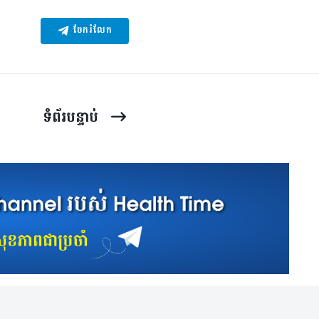
ចែករំលែក
ទំព័រ​បន្ទាប់