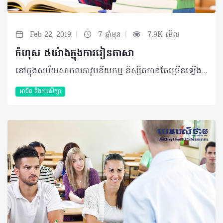
|
|
Feb 22, 2019
7 ឆ្នាំមុន
7.9K មើល
កំហុស ៥យ៉ាងក្នុងការរៀនភាសា
នៅក្នុងសម័យសាកលភាវូបនីយកម្ម និស្សិតកាន់តែច្រើនឡើងកំពុងរៀនភាសាដើម្បីបំបែកឧបសគ្គ និងប្រាស្រ័យទាក់ទងគ្នាយ៉ាងងាយស្រួលទាំងក្នុងជីវភាពរស់នៅ និងការសិក្សារបស់ពួកគេ។ ទោះជាយ៉ាងណាក៏ដោយប្រសិនបើរៀនមិនបានត្រឹមត្រូវ នោះដំណើរការនៃការរៀនសូត្រភាសាថ្មីអាចចំណាយពេលច្រើន និងខ្ជះខ្ជាយប្រាក់។ សំណាងល្អអត្ថបទនេះនឹងលម្អិតអំពីគុណវិបត្តិទាំងនោះ និងរបៀបដែលអ្នកអាចចៀសវាងពីកំហុសទាំងនោះ។ ព្យាយាមចងចាំពាក្យទាំងអស់ វាមិនអាចទៅរួចទេក្នុងការរៀន និងស្គាល់ពាក្យទាំងអស់នៃភាសាណាមួយ។សូម្បីតែអ្នកនិយាយភាសាដើមក៏មិនប្រើពាក្យទាំងអស់បានដែរ។ ជាក់ស្តែងមានតែពាក្យពី ២០០០ ទៅ៣០០០ ប៉ុណ្ណោះដែលត្រូវបានគេប្រើជាប្រចាំ។ដូច្នេះអ្នកអាចជំនួសការព្យាយាមទន្ទេញនិងរៀនពាក្យទាំងអស់នោះនិងផ្តោតអារម្មណ៍ទៅរៀនពាក្យដែលប្រើសម្រាប់ទំនាក់ទំនងប្រចាំថ្ងៃ ពាក់ព័ន្ធនឹងការសិក្សា ឬវិជ្ជាជីវៈរបស់អ្នក។ ព្យាយាមចងចាំក្បួនវេយ្យាករណ៍ ជាការពិត វេយ្យាករណ៍គឺមានសារៈសំខាន់នៅក្នុងភាសានីមួយៗ។ ទោះជាយ៉ាងណាក៏ដោយការចងចាំនូវច្បាប់ទាំងអស់របស់វាអាចមានច្រើនហើយអាចធ្វើឲ្យសិស្សមានភាពលំបាកក្នុងការសិក្សា។ ដូច្នេះកុំបង្ខំខ្លួនឯងក្នុងការចងចាំក្បួនវេយ្យាករណ៍។ អ្នកគួរយល់ឲ្យបានច្បាស់ពីភាសាដែលអ្នកកំពុងរៀន ដោយការយល់ដឹងពីវប្បធម៌របស់ភាសានោះតាមខ្សែភាពយន្ដ បទចម្រៀង ឬហ្គេម។ វិធីនេះអ្នកនឹងអាចរៀនវេយ្យាករណ៍ដោយធម្មជាតិ ។ ភ្លេចអំពីការស្តាប់ យើងចាប់ផ្តើមរៀន ភាសាដោយផ្តោតលើវាក្យសព្ទ និងវេយ្យាករណ៍។ ហើយជារឿយៗយើងហាក់មិនអើពើលើជំនាញស្តាប់នោះទេ។ ការស្តាប់ គឺជាគន្លឹះដ៏សំខាន់ក្នុងការទំនាក់ទំនង និងការយល់ដឹងពីគ្នា។ អ្នកនឹងដឹងថាការនិយាយភាសា និងការយល់ដឹងមានលក្ខណៈមិនដូចគ្នានោះទេ ដូច្នេះដើម្បីអភិវឌ្ឍជំនាញស្តាប់ អ្នកអាចមើលភាពយន្តឬ កម្មវិធីទូរទស្សន៍ (មានចំណងជើងរង) ឬស្ដាប់តន្ត្រី ឬវិទ្យុផ្សេងៗ។ ស្វែងយល់ពីប្រភពសៀវភៅតែមួយ សៀវភៅសិក្សាគឺជាការចាប់ផ្តើមដ៏ល្អមួយប៉ុន្តែពួកវានៅមានកម្រិត។ ការរៀនសូត្រពីសៀវភៅសិក្សាអាចធ្វើឲ្យអ្នកនិយាយឥតខ្ចោះ និងងាយស្រួលក្នុងការស្តាប់ ប៉ុន្តែការនិយាយតាមរយៈសៀវភៅសិក្សាអាចធ្វើឲ្យបាត់បង់សំនៀងធម្មជាតិ និងដូចជាការបង្ខំទៅវិញ។ វប្បធម៌នៃភាសានីមួយៗមិនអាចរៀនបានទាំងស្រុងពីសៀវភៅសិក្សានោះទេ ដូច្នេះបន្ថែមឲ្យសៀវភៅសិក្សា អ្នកគួរស្វែងយល់ពីការនិយាយភាសាសាមញ្ញផងដែរ។ ពឹងផ្អែកលើគ្រូបង្រៀន ដោយមិនគិតពីជំនាញអ្វីដែលអ្នកព្យាយាមរៀន ការពឹងផ្អែកលើសាលារៀនឬគ្រូបង្រៀនគឺមិនមានផលល្អឡើង។ វាជារឿងល្អដែលត្រូវមានកម្មវិធីសិក្សាដែលត្រូវបានរចនាជាពិសេស និងគ្រូបង្រៀនដើម្បីណែនាំអ្នក ប៉ុន្តែនៅទីបំផុត វាអាស្រ័យលើអ្នកទាំងស្រុង ដើម្បីស្រូបយកចំណេះដឹងទាំងនោះ។ដូច្នេះប្រសិនបើអ្នកមានអារម្មណ៍ថាសាលារៀន និងសៀវភៅសិក្សាមិនមានប្រសិទ្ធភាពសម្រាប់អ្នកទេ សូមមេត្តារៀនសូត្រពីប្រភពក្រៅ និងវេទិការៀនភាសាដទៃទៀតដែលមាន។ កត់សម្គាល់កំហុសឲ្យបានឆាប់ អាចឲ្យអ្នកកែតម្រូវបានភ្លាមៗ។ ការរៀនភាសាគឺមានសារៈសំខាន់ ប៉ុន្តែអ្នកក៏អាចធ្វើវាជាមួយបទពិសោធន៍ដ៏រីករាយផងដែរ ហើយមិនមែនជាភាពតានតឹងទេ ដូច្នេះអ្នកអាចរៀនសូត្រដោយសប្បាយចិត្ត! ©2019 រក្សាសិទ្ធិគ្រប់យ៉ាង​ដោយ Healthtime Corporation ចំពោះគ្រប់អត្ថបទដោយគ្មានផ្នែកណាមួយត្រូវបោះពុម្ពផ្សាយចូល ប្រព័ន្ធអ៊ីនធឺណែតឧបករណ៍អេឡិចត្រូនិកអាត់ជាសំឡេងឬថតចំលងគ្រប់រូបភាពដោយគ្មានការអនុញ្ញាតឡើយ
អាជីព និងការសិក្សា