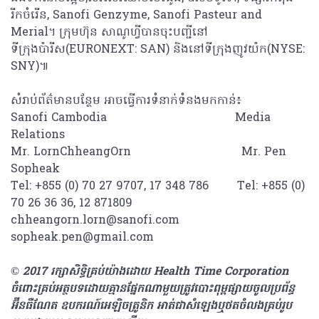
រីកចំរើន, Sanofi Genzyme, Sanofi Pasteur and
Merial។ ក្រុមហ៊ុន សាណូហ្វីបានចុះបញ្ជីនៅ
ទីក្រុងប៉ារីស(EURONEXT: SAN) និងនៅទីក្រុងញូវយ៉ក(NYSE:
SNY)៕
សំរាប់ព័ត៌មានបន្ថែម អាចធ្វើការទំនាក់ទំនងមកកាន់៖
Sanofi Cambodia Media
Relations
Mr. LornChheangOrn Mr. Pen
Sopheak
Tel: +855 (0) 70 27 9707, 17 348 786 Tel: +855 (0)
70 26 36 36, 12 871809
chheangorn.lorn@sanofi.com
sopheak.pen@gmail.com
© 2017 រក្សាសិទ្ធិគ្រប់យ៉ាង​ដោយ Health Time Corporation ​​​​
ចំពោះគ្រប់អត្ថបទដោយគ្មានផ្នែកណាមួយត្រូវបោះពុម្ពផ្សាយចូលប្រព័ន្ធ
អ៊ីនធឺណែត ឧបករណ៍អេឡិចត្រូនិក អាត់ជាសំឡេងឬថតចំលងគ្រប់រូប