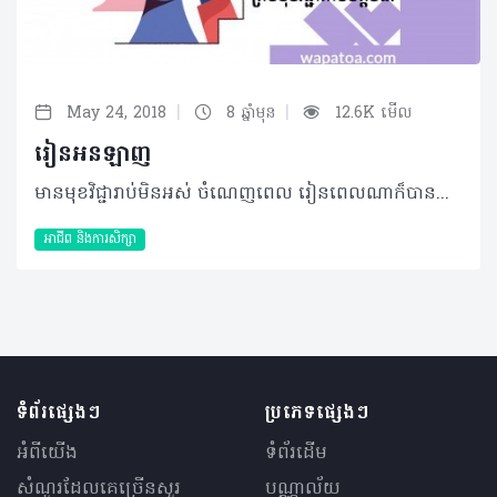
|
|
May 24, 2018
8 ឆ្នាំមុន
12.6K មើល
រៀនអនឡាញ
មានមុខវិជ្ជារាប់មិនអស់ ចំណេញពេល រៀនពេលណាក៏បានទៀតផង! TED-Ed (ធេត អេត) គម្រោងTED–Ed (ធេត អេត) ជាកិច្ចផ្តួចផ្តើមផ្នែកអប់រំរបស់ TED (ធេត) គេមានវីដេអូមេរៀនខ្លីៗ សម្រាប់ទាំងគ្រូ និងសិស្ស។ អ្នកអាចរៀនពីប្រធានបទច្រើនមុខមែនទែន មានដូចជាផ្នែកវិទ្យាសាស្ត្រ បច្ចេកវិទ្យា បង្រៀន អប់រំ ច្នៃម៉ូដ វិស្វកម្ម ប្រវត្តិសាស្ត្រ អក្សរសាស្ត្រ ជាដើម! វ៉ិបសាយ ៖ https://ed.ted.com យូធូប ៖ TED-Ed Khan Academy (សាលាខាន់) មានវីដេអូខ្លីៗ ស្រួលយល់បង្រៀនពីគណិតវិទ្យា វិទ្យាសាស្ត្រ វិស្វកម្ម កុំព្យូទ័រ សិល្បៈ សង្គមវិទ្យា ផ្នែកសេដ្ឋកិច្ច និងផ្នែកហិរញ្ញវត្ថុជាដើម។ ល្អបំផុតសម្រាប់អ្នកចង់រំលឹកមេរៀន និងរៀនមេរៀនថ្មីៗ! https://www.khanacademy.org School of Life (សាលាជីវិត) មានវីដេអូខ្លីៗផ្តល់ដំបូន្មានពីជីវិតទាក់ទងនឹងអារម្មណ៍ គ្រួសារ ស្នេហា ជម្ងឺផ្លូវចិត្តជាដើម។ សុទ្ធតែជាបញ្ហាដែលយើងជួបប្រទះដូចគ្នា តែមិនដែលរៀនក្នុងសាលាទេ។ វ៉ិបសាយ ៖ School of Life យូធូប ៖ School of Life Youtube Duo Lingo (ឌូអាលីងហ្គូ) ជាវេទិការៀនភាសាផ្សេងៗដែលសប្បាយៗ និងងាយស្រួលយល់! ចង់រៀនកូរ៉េ ចិន បារាំងដោយខ្លួនឯង? សាកប្រើកម្មវិធីនេះទៅ! https://www.duolingo.com/ Coursera, EdX (ខូរ៉េសា, អេដអេច) មានវគ្គបង្រៀនអនឡាញថតពីសាលាល្បីៗ ផ្តោតលើសិល្បៈ និងមនុស្សសាស្ត្រ វិទ្យាសាស្ត្រជីវិត ផ្នែកអភិវឌ្ឍន៍ខ្លួន ពាណិជ្ជកម្ម ជាដើម! https://www.coursera.org/ https://www.edx.org Code Academy (សាលាខូត) អ្នកអាចរៀនខូតបានដោយស្រួល និងងាយយល់។ មិនបាច់ស្តាប់គ្រូពន្យល់ច្រើននោះទេ គឺអ្នករៀនសរសេរខូតដោយខ្លួនឯងតែម្តង។ អ្នកអាចរៀនបង្កើតវ៉ិបសាយ ឬកម្មវិធីមួយដោយខ្លួនឯងក្នុងរយៈពេលតែប៉ុន្មានម៉ោងប៉ុណ្ណោះ! https://www.codecademy.com/ Reddit (រ៉េឌីត) Reddit (រ៉េឌីត) ជាសហគមន៍អនឡាញមួយដែលអ្នកអាចពិភាក្សាពីរឿងអ្វីក៏បានស្រេចចិត្ត មានទាំងការងារ ស្នេហា ការសិក្សាក្នុងមហាវិទ្យាល័យ ឬ ជំនួយសម្រាប់ការងារសាលាជាដើម។ https://www.reddit.com Lean in (លីនអុីន) ជាបណ្តុំនៃសន្ទរកថារបស់អ្នកអាជីព ការណែនាំសម្រាប់ការពិភាក្សា និងប្រភពធនធាន សម្រាប់ជួយស្ត្រីឲ្យអភិវឌ្ឍន៍ការងារខ្លួន និងឲ្យមនុស្សគ្រប់រូបដឹង និងដោះស្រាយរឿងយ៉េនឌឺ! https://leanin.org/education អត្ថបទជាភាសាអង់គ្លេស ៖ Online Learning -------------------------- វប្បធម៌វ៉ិបសាយ គឺជាវ៉ិបសាយទ្វេភាសានិយាយពីចំណេះដឹងដែលធ្វើឲ្យជីវិតយើងមានន័យជាងមុន! បើចង់អាន មើល និងស្តាប់បន្ថែម សូមចូលទៅកាន់៖ www.wapatoa.com Wapatoa is a bilingual website aims at providing content that makes life more meaningful! If you want to read, watch and listen more, go to wapatoa.com Facebook : វប្បធម៌ - Wapatoa
អាជីព និងការសិក្សា
ទំព័រផ្សេងៗ
ប្រភេទផ្សេងៗ
អំពីយើង
ទំព័រដើម
សំណួរ​ដែលគេ​ច្រើន​សួរ
បណ្ណាល័យ