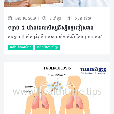
|
|
Feb 16, 2019
7 ឆ្នាំមុន
5.6K មើល
ទម្លាប់ ៥ យ៉ាងដែលសិស្សនិស្សិតគួរចៀសវាង
ការក្លាយជាសិស្សគំរូ គឺមានសារៈសំខាន់ដើម្បីសម្រេចបាននូវគោលដៅសិក្សារបស់អ្នក។ ទម្លាប់ដែលគ្មានប្រសិទ្ធភាពអាចនាំឱ្យមានលទ្ធផលមិនល្អ ទោះបីជាអ្នកចំណាយពេលវេលាច្រើនយ៉ាងណាក្ដី។ អត្ថបទនេះនឹងបង្ហាញអ្នកនូវមធ្យោបាយមួយចំនួនស្តីពីវិធីចៀសវាងពីទម្លាប់មិនល្អ នៅពេលដែលអ្នកសិក្សា៖ ១. ចាប់ផ្តើមវគ្គសិក្សាដោយគ្មានគ្រោងការ ដំណោះស្រាយ៖ គ្រោងការគឺសំខាន់ណាស់ក្នុងការសិក្សា។ គូសបញ្ជាក់ពីអ្វី ដែលអ្នកចង់បានពីការសិក្សារបស់អ្នក និងកំណត់គោលដៅសម្រាប់ការសិក្សានីមួយៗ។ ជាឧទាហរណ៍ នៅក្នុងវគ្គសិក្សាមួយលើសម័យប្រវត្តិសាស្រ្តនៃយុគសម័យថ្ម យើងអាចរំពឹងថាសិស្សនឹងទទួលបានការយល់ដឹងជាទូទៅអំពីរយៈពេលនោះ។ ២. រង់ចាំរហូតដល់នាទីចុងក្រោយដើម្បីចាប់ផ្តើមកិច្ចការ ដំណោះស្រាយ៖ ជាថ្មីម្តងទៀត គ្រោងការជាចំណុចចសំខាន់។ ការចាត់ចែងការងារនីមួយៗត្រូវមានមូលដ្ឋានលើកាលបរិច្ឆេទ និងអាទិភាព។ ការពន្យារពេលរហូតដល់ថ្ងៃផុតកំណត់នឹងប៉ះពាល់ដល់គុណភាពនៃការងាររបស់អ្នកដែលនឹងទាញមធ្យមភាគចុះ។ ឧទាហរណ៍ សូម្បីតែកំហុសឆ្គងតូចៗ (ដូចជាវេយ្យាករណ៍ ឬការប្រើប្រាស់ឈ្មោះជាដើម) នឹងត្រូវចាត់ទុកជាកំហុសពេញលេញ។ ៣. ត្រូវបានរំខានដោយប្រព័ន្ធផ្សព្វផ្សាយសង្គម និងស្មាតហ្វូន ដំណោះស្រាយ៖ សូម បិទរាល់ឧបករណ៍អេឡិចត្រូនិចទាំងអស់ អំឡុងពេលសិក្សា។ ចៀសវាងការប្រើឧបករណ៍អេឡិចត្រូនិកជាសម្ភារសិក្សា ឬជាសម្ភារគាំទ្រ។ ថ្វីបើឧបករណ៍អេឡិចត្រូនិចអាចមានប្រយោជន៍ក៏ដោយ វាអាចរំខានដល់ការសិក្សា ដោយទាក់ទាញអ្នកទៅការកម្សាន្ត ឬប្រព័ន្ធផ្សព្វផ្សាយសង្គមផងដែរ។ វាជាការល្អបំផុតដើម្បីចៀសវាងឧបករណ៍ទាំងអស់នោះនៅអំឡុងពេលសិក្សារបស់អ្នក។ ៤. ខំប្រឹងនៅវិនាទីចុងក្រោយ ដំណោះស្រាយ៖ វាជាវិទ្យាសាស្ត្រ។ អ្នកគួររៀនម្តងបន្តិចៗជាប្រចាំ ជាជាងបង្ខំខ្លួនឯងឲ្យចងចាំគ្រប់យ៉ាងក្នុងរយៈពេលខ្លី ពីព្រោះវាមានប្រសិទ្ធភាពជាងនិងអាចជួយអ្នកចងចាំកាន់តែច្រើន។ ៥. សិក្សាដើម្បីចងចាំមិនត្រូវយល់ ដំណោះស្រាយ៖ ការចងចាំគ្រាន់តែជាការបណ្តោះអាសន្នប៉ុណ្ណោះ។ ការយល់ដឹងគឺជាអចិន្ត្រៃយ៍។ បង្កើតផែនទីគំនិតមួយ ហើយអ្នកនឹងបង្កើតរូបភាពធំជាងមុន។ វិធីនោះអ្នកនឹងយល់វាយ៉ាងងាយស្រួល ហើយចាប់ពីពេលនេះតទៅ អ្នកនឹងចងចាំវាជាអចិន្ត្រៃយ៍។ រាល់មនុស្សម្នាក់ៗមានកង្វះ និងវិធីសាស្រ្តប្លែកៗអំពីការរៀនសូត្រ។ ទាំងបីជាយ៉ាងណាក្ដី យើងមានគោលដៅដូចគ្នា ពោលគឺ លទ្ធផលសិក្សាជោគជ័យដែលយើងទាំងអស់គ្នាចង់បាន។ ព្យាយាមកែតម្រូវការសិក្សារបស់អ្នកបន្តិចម្តងៗ ហើយអ្នកនឹងឃើញភាពប្រសើរឡើង។ ដូចពាក្យចាស់និយាយថា "ធ្វើការឆ្លាត កុំធ្វើការពិបាក"។ ©2019 រក្សាសិទ្ធិគ្រប់យ៉ាង​ដោយ Healthtime Corporation ចំពោះគ្រប់អត្ថបទដោយគ្មានផ្នែកណាមួយត្រូវបោះពុម្ពផ្សាយចូល ប្រព័ន្ធអ៊ីនធឺណែតឧបករណ៍អេឡិចត្រូនិកអាត់ជាសំឡេងឬថតចំលងគ្រប់រូបភាពដោយគ្មានការអនុញ្ញាតឡើយ
អាជីព និងការសិក្សា
អាជីព និងការសិក្សា