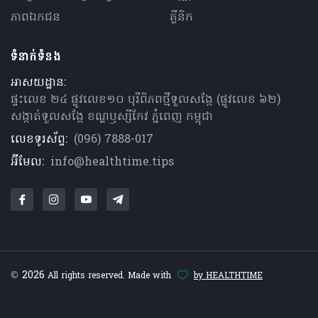
ភាពឯកជន
គ្លីនិក
ទំនាក់ទំនង
អាសយដ្ឋាន:
ផ្ទះលេខ ២៤ ផ្លូវលេខ១០ បុរីពិភពថ្មីទួលសង្កែ (ផ្លូវលេខ ៦២)
សង្កាត់ទួលសង្កែ ខណ្ឌឫស្សីកែវ ភ្នំពេញ កម្ពុជា
លេខទូរស័ព្ទ:
(096) 7888-017
អ៊ីមែល:
info@healthtime.tips
© 2026
All rights reserved. Made with
by HEALTHTIME