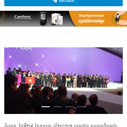
ចែករំលែក
ភ្នំពេញ, ថ្ងៃទី២៩ ខែឧសភា ឆ្នាំ២០១៧ ក្រុមហ៊ុន សាណូហ្វីកម្ពុជា