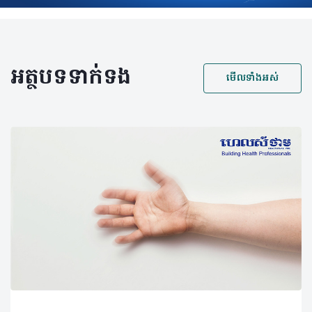
អត្ថបទទាក់ទង
មើលទាំងអស់