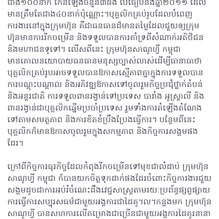
ជាង១០០នាក់ កើនឡើងចំនួន៣ដង បើធៀបនឹងឆ្នាំ២០១១ ដែល
មានត្រឹមតែជាង៤០នាក់ប៉ុណ្ណោះ។បុគ្គលិកគ្រប់រូបដែលបំពេញ
ការងារនៅក្នុងក្រុមហ៊ុន គឺជាធនធានដ៏មានតម្លៃដែលជួយឲ្យក្រុម
ហ៊ុនមានការរីកចម្រើន និងទទួលបានការគាំទ្រពីសំណាក់អតិថិជន
និងមហាជនទូទៅ។ លើសពីនេះ ក្រុមហ៊ុនសាណូហ្វី កម្ពុជា
មានគោលនយោបាយធនធានមនុស្សច្បាស់លាស់ដើម្បីធានាធាថា
បុគ្គលិកគ្រប់រូបអាចទទួលបានឱកាសស្មើភាពគ្នាក្នុងការទទួលបាន
ការបណ្តុះបណ្តាល និងអភិវឌ្ឍឱកាសទៅចូលរួមកិច្ចប្រជុំថ្នាក់តំបន់
និងអន្តរជាតិ ការទទួលពានរង្វាន់ទៅប្រទេស បារាំង អូស្ត្រាលី និង
ពានរង្វាន់ជាបុគ្គលិកឆ្នើមប្រចាំប្រទេស រួមទាំងការតំឡើងតំណែង
ទៅតាមសមត្ថភាព និងការខិតខំប្រឹងប្រែងធ្វើការ។ បន្ថែមពីនេះ
បុគ្គលិកក៏មានឱកាសចូលរួមក្នុងសកម្មភាព និងកិច្ចការសង្គមផង
ដែរ។
ក្រៅពីកិច្ចការធុរកិច្ចដែលកំពុងរីកចម្រើនទៅមុខជាលំដាប់ ក្រុមហ៊ុន
សាណូហ្វី កម្ពុជា ក៏បានយកចិត្តទុកដាក់ផងដែរចំពោះកិច្ចការងារជួយ
សង្គមដូចជាការអប់រំចំណេះដឹងវេជ្ជសាស្ត្រតាមរយៈប្រព័ន្ធផ្សព្វផ្សាយ
ការធ្វើការសប្បុរសធម៌ជាមួយអង្គការជាដៃគូ។ល។កន្លងមក ក្រុមហ៊ុន
សាណូហ្វី បានសហការលើគម្រោងជាច្រើនជាមួយអង្គការដៃគូរនានា