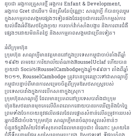
ដូចជា អង្គការគ្រួសារថ្មី អង្គការ Enfant & Development,
អង្គការ Gret ជាដើម។ មិនត្រឹមតែប៉ុណ្ណោះ សាណូហ្វី ក៏បានចូលរួម
ក្នុងសកម្មភាពសង្គមផ្សេងៗទៀតផងដែរដូចជាការលើកកម្ពស់ការ
យល់ដឹងអំពីឱសថក្លែងក្លាយ ការចាក់វ៉ាក់សាំងបង្ការ និងការពារជំងឺ
ផ្សេងៗដោយមិនគិតថ្លៃ និងសកម្មភាពសង្គមជាច្រើនទៀត។
អំពីក្រុមហ៊ុន
ក្រុមហ៊ុន សាណូហ្វីមានវត្តមាននៅក្នុងប្រទេសកម្ពុជាចាប់តាំងពីឆ្នាំ
១៩៩២ តាមរយៈការិយាល័យតំណាងRousselUclaf ហើយបាន
ក្លាយជា SociétéRousselCambodgeក្នុងឆ្នាំ១៩៩៣។ តាំងពីឆ្នាំ
២០១១, RousselCambodge ត្រូវបានប្តូរឈ្មោះទៅជាសាណូហ្វី
កម្ពុជាបន្ទាប់ពីមានការសម្រេចចិត្តពីក្រុមឱសថសាស្រ្តរបស់
ប្រទេសបារាំងក្នុងការបើកសាខាក្នុងស្រុក។
ក្រុមហ៊ុនសាណូហ្វី ដែលមានប្រភពនៅប្រទេសបារាំងជាក្រុម
ហ៊ុនឱសថឈានមុខគេលើពិភពលោកដោយបានរកឃើញនិងកែច្នៃ
ព្រមទាំងចែកចាយនូវផលិតផលដែលផ្តោតសំខាន់លើតម្រូវការរបស់
អ្នកជំងឺជាចំបង។ក្រុមហ៊ុន សាណូហ្វីមានចំណុចស្នូលសំខាន់ៗ
ចំនួន5ក្នុងវិស័យថែទាំសុខភាពដែលមានដូចជា៖ ដំណោះ ស្រាយនៃ
ជំងឺទឹកនោមផ្អែម,សរសៃរឈាមបេះដូង, ឱសថទូទៅ, ទីផ្សារកំពុង