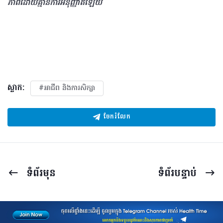
ភាពដោយគ្មានការអនុញ្ញាតឡើយ
ស្លាក:
#អាជីព និងការសិក្សា
ចែករំលែក
ទំព័រ​មុន
ទំព័រ​បន្ទាប់