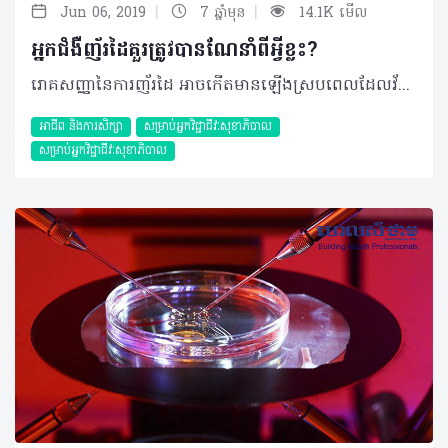
|
|
Jun 06, 2019
7 ឆ្នាំមុន
14.1K មើល
អ្នកជំងឺញ័រដៃគួរត្រូវបានណែនាំពីអ្វីខ្លះ?
រោគសញ្ញានៃការញ័រដៃ អាចកើតមានឡើងស្របពេលដែលវ័យកាន់តែចាស់មិនមានមូលហេតុច្បាស់លាស់ ហើយអាចជាជំងឺមិនធ្ងន់ធ្ងរ។ យ៉ាងណាមិញ ក៏មានការបង្ហាញពីវត្តមាននៃជំងឺខ្សោយការចងចាំ ឬParkinson និងលក្ខខណ្ឌជំងឺកម្រដទៃទៀតនៅពីក្រោយអាការៈញ័រដៃនោះផងដែរ។ អ្វីគួរដឹង? - ក្នុងករណីភាគច្រើន ការញ័រដៃ អាចបង្កឡើងពីមូលហេតុមិនជាក់លាក់ និងហាក់លេចចេញឡើងនៅពេលអាយុកាន់តែច្រើនដែលអាចសម្គាល់បានក្នុងលក្ខខណ្ឌ៖ • ប្រវត្តិគ្រួសារ៖ ហ្សែនអាចចូលរួមចំណែកក្នុងកម្រិត ៥០% នៃរោគសញ្ញាញ័រដៃ ប្រសិនអ្នកមានសមាជិកគ្រួសារដែលធ្លាប់មានបញ្ហានេះពីមុនមក • កត្តាអាកប្បកិរិយា៖ នៅពេលរាងកាយកំពុងជំនះជាមួយភាពតឹងតែងអ្វីម៉្យាង ការញ័រដៃនឹងអាចលេចមានឡើង ដោយអាចសង្កេតតាមរយៈឲ្យអ្នកជំងឺកាន់កែវទឹក។ ក្នុងករណីនេះ អាការៈផ្សេងទៀតក៏អាចភ្ជាប់មកជាមួយផងដែរ ដោយចាប់ផ្តើមពីផ្នែកក្បាល ការប្រែប្រួលចលនា ឬសំឡេងញ័រជាដើម • អាការៈញ័រ អាចបាត់ទៅវិញរយៈពេល ២ ទៅ៣ម៉ោង បន្ទាប់ពីបានទទួលទានសារជាតិអាល់កុល។ - ក្នុងករណីរោគសញ្ញាទាក់ទងនឹងជំងឺខ្សោយការចងចាំ (Parkinson) អាការៈញ័រ អាចកើតឡើងមិនជាប់លាប់ ដោយចាប់ផ្តើមដំបូងចំពោះដៃម្ខាងនិងប្រែប្រួលដោយភ្ជាប់ជាមួយរោគសញ្ញាស្ពឹក និងកាយវិការយឺតដែលអាចជាសញ្ញាសម្រាប់ការធ្វើរោគវិនិច្ឆ័យដំណាក់កាលដំបូង។ - ករណីអាការៈញ័រដៃ ដែលមានភាពមិនប្រក្រតីបណ្តាលមកពីការប៉ះពាល់លើផ្នែកណាមួយនៃខួរក្បាល (ខួរតូច) អាចស្ដែងចេញ៖ • ការញ័រដៃ បង្កមកពីភាពមិនប្រក្រតីនៃមុខងារបញ្ជាចលនារបស់ខួរក្បាលដែលអាចសង្កេតឃើញដៃរបស់អ្នកជំងឺមានភាពញ័រនៅពេលកាន់កែវញ៉ាំទឹក • ភាគច្រើន ភាពប្រែប្រួលនេះអាចកើតមានឡើងក្រោយពីមានការប៉ះទង្គិចលលាដ៍ក្បាល និងមានដុំសាច់ក្នុងខួរក្បាលជាដើម។ អ្វីគួរធ្វើ? ការដោះស្រាយអាការៈញ័រដៃ អាចមានភាពប្រែប្រួលទៅតាមមូលហេតុនៃស្ថានភាពជំងឺតួយ៉ាង៖ - ចំពោះមូលហេតុមិនជាក់លាក់នៃអាការៈញ័រដៃអាចសម្រួលបានតាមការប្រើប្រាស់ឱសថពពួកបញ្ចុះសម្ពាធឈាម Bêtabloquants មានឈ្មោះដូចជា Propranolol (Avlocardyl) ឬ Nadolol (Cargard)។ យ៉ាងណាមិញ ការជ្រើសរើសឱសថណាមួយទាមទារការអនុញ្ញាតពីវេជ្ជបណ្ឌិតជំនាញ - ចំពោះអ្នកជំងឺខ្សោយការចងចាំ (Parkinson) ត្រូវព្យាបាលជាមួយឱសថ Levodopa និងភ្ជាប់ជាមួយក្រុមឱសថ Inhibiteur de la decarboxylase périphérique (Modapar, Sinemet)។ ត្រូវចាំថា រាល់ការធ្វើរោគវិនិច្ឆ័យនៃវិបត្តិខ្សោយការចងចាំត្រូវធ្វើឡើងជាមួយវេជ្ជបណ្ឌិត ឬវេជ្ជបណ្ឌិតឯកទេសផ្នែកប្រព័ន្ធសរសៃប្រសាទ - អាការៈញ័រដៃ បណ្តាលមកពីការខូចខាតសរីរាង្គខួរក្បាល ត្រូវប្រញាប់បញ្ជូនអ្នកជំងឺទៅព្យាបាលជាមួយវេជ្ជបណ្ឌិតឯកទេសផ្នែកប្រព័ន្ធសរសៃប្រសាទជាបន្ទាន់ - ចំពោះករណីខ្លះទៀត អាការៈញ័រក៏អាចបណ្តាលមកពីផលរំខាននៃឱសថព្យាបាលជំងឺក្រពេញទីរ៉ូអីុតដូចជា Dépakine, lithium, cyclosporine ជាដើម។ ដោយឡែក សម្រាប់រោគសញ្ញាដែលជាលទ្ធផលបានមកពីការទទួលទានសារជាតិអាល់កុលអាចនឹងមិនចាំបាច់ទទួលការពិគ្រោះនោះទេ - អាការៈញ័រដៃចំពោះកុមារ ឬក្មេងជំទង់ គួរចាប់អារម្មណ៍ទៅលើហានិភ័យនៃជំងឺបង្កឡើងពីហ្សែន (Maladie de Wilson) ដែលទាមទារការពិគ្រោះជំងឺជាចាំបាច់។ ប្រភពយោង៖ Le Vademecum de la Médication officinale អត្ថបទ៖ ដកស្រង់ចេញពីទស្សនាវដ្ដី ហេលស៍ថាម ប្រូ លេខ ៧៩ ©2019 រក្សាសិទ្ធិគ្រប់យ៉ាង​ដោយ Healthtime Corporation ចំពោះគ្រប់អត្ថបទដោយគ្មានផ្នែកណាមួយត្រូវបោះពុម្ពផ្សាយចូល ប្រព័ន្ធអុីនធឺណែតឧបករណ៍អេឡិចត្រូនិកអាត់ជាសំឡេងឬថតចំលងគ្រប់រូបភាពដោយគ្មានការអនុញ្ញាតឡើយ
អាជីព និងការសិក្សា
សម្រាប់អ្នកវិជ្ជាជីវៈសុខាភិបាល
សម្រាប់អ្នកវិជ្ជាជីវៈសុខាភិបាល