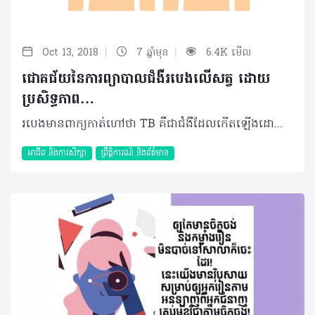
|
|
Oct 13, 2018
7 ឆ្នាំមុន
6.4K មើល
ជោគជ័យនៃការព្យាបាលជំងឺរបេងលើសត្វ ដោយ
ប្រសិទ្ធភាព…
របេងមានពាក្យកាត់ហៅថា TB គឺជាជំងឺដែលកើតឡើងដោយសារបាក់តេរីមួយប្រភេទហៅថា Mycobacterium tuberculosis ឆ្លងតាមខ្យល់ ពិសេស នៅពេលប្រព័ន្ធការពាររាងកាយចុះខ្សោយដែលមានសកម្មភាពនៅសរីរាង្គសួតច្រើនជាងគេ ហើយក៏អាចធ្វើឲ្យខូចសរីរាង្គផ្សេងផងដែរ។ ទោះបីវ៉ាក់សាំងត្រូវបានផលិតជាង ១០០ឆ្នាំហើយក៏ដោយ យ៉ាងហោចណាស់មនុស្សម្នាក់ ក្នុងចំណោម៣នាក់ទូទាំងពិភពលោកនៅតែអាចប្រឈមមុខនឹងការឆ្លងជំងឺរបេង។ ជារៀងរាល់ឆ្នាំ ប្រជាជនប្រមាណ ១.៧ លាននាក់ក្នុងពិភពលោកបានស្លាប់ដោយសារជំងឺរបេង ព្រមទាំង ៧.៣លាននាក់ផ្សេងទៀត បានធ្វើរោគវិនិច្ឆ័យ និងព្យាបាលក្នុងឆ្នាំ២០១៨នេះ។ ជាក់ស្តែង អ្នកជំងឺភាគច្រើនទទួលការព្យាបាលដោយប្រើបា្រស់ថ្នាំអង់ទីប៊ីយ៉ូទិករយៈពេល ៦ខែទៅ៨ខែ ដោយមានផលរំខានច្រើន និង២០% អាចប្រឈមមុខនឹងការលាប់ឡើងវិញ។ បច្ចុប្បន្ននេះ ក្រុមអ្នកស្រាវជ្រាវសាកលវិទ្យាល័យ Manchester បានធ្វើការពិសោធន៍ជោគជ័យទៅលើសត្វ guinea pigs នៅសាកលវិទ្យាល័យ Rutgers សហរដ្ឋអាមេរិក។ សត្វទំាងនោះផ្ទុកជំងឺរបេងស្រួចស្រាវ និងរ៉ាំរ៉ៃ ហើយបានព្យាបាលជាមួយសមាសធាតុដែលបានសិក្សាជាច្រើនដំណាក់កាល និងមានលក្ខណៈសម្បត្តិប្រហាក់ប្រហែលនឹងថ្នាំសម្រាប់ព្យាបាល។ សាស្រ្តាចារ្យ Lydia Tabernero ដែលជាប្រធានគម្រោង បានលើកឡើងថា ការសិក្សា និងពិសោធន៍បង្ហាញថាសមាសធាតុនេះ ពុំអាចសម្លាប់បាក់តេរីដោយផ្ទាល់នោះទេ តែវាអាចកាត់បន្ថយបន្ទុកនៃបាក់តេរីបាន។ ដោយហេតុថា Mycobacterium tuberculosis បានបញ្ចេញម៉ូលេគុលមួយដែលគេហៅថា Virulence Factor ដែលជាអាវុធសម្ងាត់របស់កោសិកាបាក់តេរីរារាំ សកម្មភាពប្រព័ន្ធការពាររាងកាយ ជាលទ្ធផលធ្វើឲ្យពិបាកក្នុងការព្យាបាល។ ក្រុមអ្នកវិទ្យាសាស្រ្តបានសម្គាល់ Virulence Factor មួយដែលហៅថា MptpB ដែលជាគោលដៅសំខាន់ក្នុងការសម្លាប់ Mycobacterium tuberculosis យ៉ាងមានប្រសិទ្ធភាព។ សាស្រ្តចារ្យ Taberner បានបង្ហាញថា ដោយសារតែ MptpB ពុំដូចនឹងកោសិកាមនុស្ស ដូចនេះសារធាតុដែលរារាំងពុំមានជាតិពុលដល់កោសិកាមនុស្សឡើយ។ របេងជាជំងឺមួយដែលពិបាកក្នុងការព្យាបាល ដូច្នេះការរកឃើញវិធីថ្មីនេះ ត្រូវបានចាត់ទុកជាគុណសម្បិត្តដ៏ធំមួយសម្រាប់ពិភពលោក។ ក្រុមអ្នកវិទ្យាសាស្ត្រនឹងធ្វើការស្រាវជ្រាវបន្ត បង្កើនប្រសិទ្ធភាពនៃសមាសធាតុដែលបានរកឃើញ ហើយក៏សង្ឃឹមថានឹងអាចយកទៅប្រើប្រាស់ក្នុងការព្យាបាលក្នុងរយៈពេល៤ឆ្នាំខាងមុខទៀត។ ©2018 រក្សាសិទ្ធិគ្រប់យ៉ាង​ដោយ Healthtime Corporation ចំពោះគ្រប់អត្ថបទដោយគ្មានផ្នែកណាមួយត្រូវបោះពុម្ពផ្សាយចូលប្រព័ន្ធអ៊ីនធឺណែត ឧបករណ៍អេឡិចត្រូនិក អាត់ជាសំឡេង ឬថតចំលងគ្រប់រូបភាពដោយគ្មានការអនុញ្ញាតឡើយ
អាជីព និងការសិក្សា
ព្រឹត្តិការណ៍ និងព័ត៌មាន