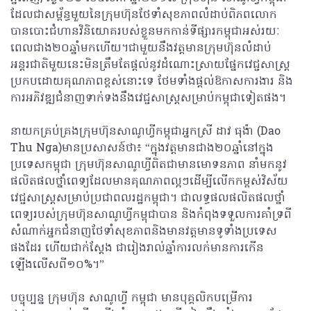
ដែលជាសម្ព័ន្ធមួយនៃក្រុមហ៊ុនថែទាំសុខភាពលំដាប់ពិភពលោក
បានបោះជំហានវិនិយោគរបស់ខ្លួនមកកាន់ទីផ្សារកម្ពុជាអស់រយៈ
ពេលជាង២០ឆ្នាំមកហើយ។ជាមួយនឹងវត្តមានក្រុមហ៊ុនលំដាប់
អន្តរជាតិមួយនេះមិនត្រឹមតែផ្តល់នូវដំណោះស្រាយផ្នែកវេជ្ជសាស្ត្រ
ប្រកបដោយគុណភាពខ្ពស់នោះទេ ថែមទាំងផ្តល់ឱកាសការងារ និង
ការអភិវឌ្ឍជំនាញទាក់ទងនឹងវេជ្ជសាស្ត្រសម្រាប់កម្ពុជាទៀតផង។
នាយកគ្រប់គ្រងក្រុមហ៊ុនសាណូហ្វីកម្ពុជាអ្នកស្រី ដាវ ធុង៉ា (Dao
Thu Nga)មានប្រសាសន៍ថា៖ “ក្នុងវត្តមានជាង២០ឆ្នាំនៅក្នុង
ប្រទេសកម្ពុជា ក្រុមហ៊ុនសាណូហ្វីពិតជាមានមោទនភាព នាំមកនូវ
ផលិតផលថ្នាំពេទ្យដែលមានគុណភាពល្អៗដើម្បីលើកកម្ពស់វិស័យ
វេជ្ជសាស្ត្រសម្រាប់ប្រជាពលរដ្ឋកម្ពុជា។ ជាលទ្ធផលផលិតផលថ្នាំ
ពេទ្យរបស់ក្រុមហ៊ុនសាណូហ្វីកម្ពុជាបាន និងកំពុងទទួលការគាំទ្រពី
សំណាក់អ្នកជំនាញថែទាំសុខភាពនិងមានវត្តមានទូទាំងប្រទេស
ផងដែរ ហើយជាក់ស្តែង ជារៀងរាល់ឆ្នាំការលក់មានការកើន
ឡើងលើសពី១០%។”
បច្ចុប្បន្ន ក្រុមហ៊ុន សាណូហ្វី កម្ពុជា មានបុគ្គលិកបម្រើការ