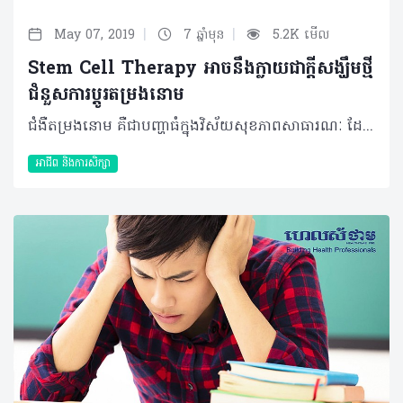
|
|
May 07, 2019
7 ឆ្នាំមុន
5.2K មើល
Stem Cell Therapy អាចនឹងក្លាយជាក្តីសង្ឃឹមថ្មី
ជំនួសការប្តូរតម្រងនោម
ជំងឺតម្រងនោម គឺជាបញ្ហាធំក្នុងវិស័យសុខភាពសាធារណៈ ដែលត្រូវបានបែងចែកចេញជាប្រភេទជំងឺរ៉ាំរ៉ៃ និងស្រួចស្រាវ។ ដោយយោងតាម National Kidney Foundation ចំនួនមនុស្សវ័យជំទង់ប្រហែលជាង ៣០ លាននាក់ កំពុងរងគ្រោះដោយជំងឺនេះ និងមានចំនួនជាច្រើនទៀតកំពុងតែវិវឌ្ឍទៅរកខូចខាតតម្រងនោមផងដែរ។ ការប្តូរសរីរាង្គគឺ ជាជម្រើសទី១សម្រាប់ការព្យាបាលជំងឺខូចខាតតម្រងនោមឲ្យបានប្រសើរវិញ ប៉ុន្តែវាពិតជាពិបាកក្នុងការព្យាបាល ដែលរួមជាមួយកង្វះខាតនៃអ្នកបរិច្ចាគសរីរាង្គផងនោះ ធ្វើឲ្យសង្ឃឹមក្នុងការជាសះស្បើយកាន់តែតិច។ ដោយឡែក ក្នុងរយៈពេលថ្មីនេះៗ Stem cell therapy បានលេចចេញនូវសមិទ្ធផលវិជ្ជមានជាច្រើនក្នុងការព្យាបាលជំងឺផ្សេងៗដែលធ្វើឲ្យសរីរាង្គ និងកោសិកាក្នុងខ្លួនមនុស្សខូចខាត។ ជាក់ស្តែងអ្នកវិទ្យាសាស្ត្រនៅ West Forest Institute for Regenerative Medicine (WFIRM) បាននិងកំពុងសិក្សាអំពីការព្យាបាលកោសិកាខូចនៃជំងឺតម្រងនោមរ៉ាំរ៉ៃដោយការប្រើប្រាស់ Therapeutic cells។ ក្រុមអ្នកវិទ្យាសាស្ត្របានលើកឡើងថាការសិក្សានេះអាចធ្វើឲ្យកោសិកាមានមុខងារ និងតួនាទីបានល្អវិញក្នុង Pre-clinical model នៃជំងឺតម្រងនោម។ គួរបញ្ជាក់ថា Stem cell therapy គឺជាការព្យាបាលមួយប្រភេទដែលធ្វើឡើងតាមរយៈការចាក់ ឬដាក់បញ្ចូលនូវសារធាតុកោសិកាទៅក្នុងរាងកាយអ្នកជំងឺ។ សាស្រ្តាចារ្យ James J. Yoo ផ្នែក Regenerative medicine នៅ WFIRM បានបង្ហាញថា លទ្ធផលបញ្ជាក់ថា Stem cell អាចប្រើប្រាស់ជា Alternative therapeutic strategy សម្រាប់អ្នកជំងឺរ៉ាំរ៉ៃបាន។ ទាក់ទងនឹងការសិក្សានេះដែរ អ្នកស្រាវជ្រាវបានរកឃើញថា Stem cell នៃទឹកភ្លោះដែលចាក់បញ្ចូលទៅក្នុងអ្នកជំងឺតម្រងនោមរ៉ាំរ៉ៃក្នុងលក្ខខណ្ឌ Pre-clinical model បានជួយឲ្យតួនាទីរបស់តម្រងនោមបានល្អប្រសើរឡើង។ ស្របពេលជាមួយគ្នា សាស្រ្តាចារ្យ Anthony Atala ប្រធានផ្នែក Regenerative medicine នៅ WFIRM បានលើកឡើងថាការសិក្សារបស់គាត់ដែលទាក់ទងនឹងការព្យាបាលជាមួយនឹង Stem cell នៃទឹកភ្លោះ ពិតជាមានភាពវិជ្ជមានជាច្រើនទៅលើតួនាទីនិងភាពប្រសើរឡើងរបស់តម្រងនោម។ ការសិក្សានេះកំពុងតែដំណើរទៅមុខ ជាមួយនឹងក្តីសង្ឃឹមថានឹងទទួលបានភាពជោគជ័យ ១០០ភាគរយនៅថ្ងៃអនាគត ដើម្បីផ្តល់ការព្យាបាលដល់អ្នកជំងឺតម្រងនោមរ៉ាំរ៉ៃបានជាសះស្បើយ ដោយពុំចាំបាច់ធ្វើការវះកាត់ផ្លាស់ប្តូរតម្រងនោម។ ប្រភព៖ https://www.sciencedaily.com/releases/2019/03/190314123215.htm https://www.bsgct.org/education/what-is-cell-therapy/ ©2019 រក្សាសិទ្ធិគ្រប់យ៉ាង​ដោយ Healthtime Corporation ចំពោះគ្រប់អត្ថបទដោយគ្មានផ្នែកណាមួយត្រូវបោះពុម្ពផ្សាយចូល ប្រព័ន្ធអុីនធឺណែតឧបករណ៍អេឡិចត្រូនិកអាត់ជាសំឡេងឬថតចំលងគ្រប់រូបភាពដោយគ្មានការអនុញ្ញាតឡើយ
អាជីព និងការសិក្សា