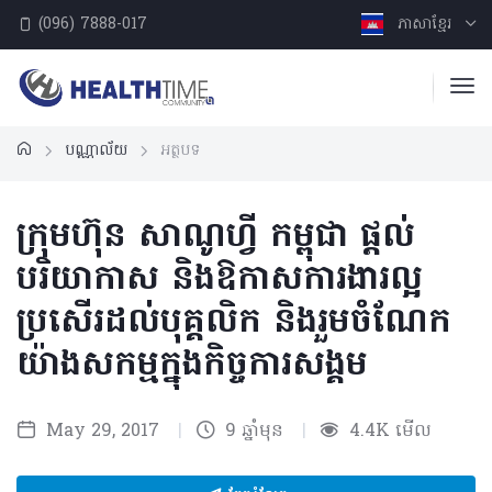
(096) 7888-017
ភាសាខ្មែរ
បណ្ណាល័យ
អត្ថបទ
ក្រុមហ៊ុន សាណូហ្វី កម្ពុជា ផ្តល់
បរិយាកាស និងឱកាសការងារល្អ
ប្រសើរដល់បុគ្គលិក និងរួមចំណែក
យ៉ាងសកម្មក្នុងកិច្ចការសង្គម
May 29, 2017
|
9 ឆ្នាំមុន
|
4.4K មើល