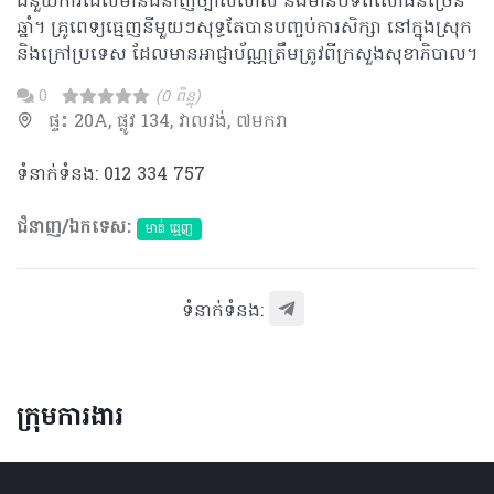
ជំនួយការដែលមានជំនាញច្បាស់លាស់ និងមានបទពិសោធន៏ច្រើន
ឆ្នាំ។ គ្រូពេទ្យធ្មេញនីមួយៗសុទ្ធតែបានបញ្ចប់ការសិក្សា នៅក្នុងស្រុក
និងក្រៅប្រទេស ដែលមានអាជ្ញាប័ណ្ណត្រឹមត្រូវពីក្រសួងសុខាភិបាល។
0
(0 ពិន្ទុ)
ផ្ទះ 20A, ផ្លូវ 134, វាលវង់, ៧មករា
ទំនាក់ទំនង: 012 334 757
ជំនាញ/ឯកទេស:
មាត់ ធ្មេញ
ទំនាក់ទំនង:
ក្រុមការងារ