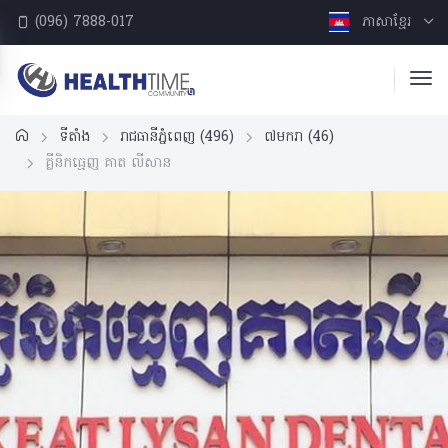
(096) 7888-017
ភាសាខ្មែរ
ទីតាំង
រាជធានីភ្នំពេញ
(496)
៧មករា
(46)
គ្លីនិកធ្មេញ គាត លីសាន​