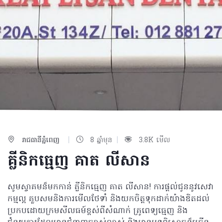
|
|
រាជធានីភ្នំពេញ
8 ឆ្នាំមុន
3.8K មើល
គ្លីនិកធ្មេញ គាត លីសាន​
សូមស្វាគមន៏មកកាន់ គ្លីនិកធ្មេញ គាត លីសាន! ការផ្តល់ជូននូវសេវា
កម្មល្អ គួបសមនិងការមើលថែទាំ និងយកចិត្តទុកដាក់យ៉ាងឌិតដល់
ប្រកបដោយក្រមសីលធម៍ខ្ពស់ពីសំណាក់ គ្រូពេទ្យធ្មេញ និង