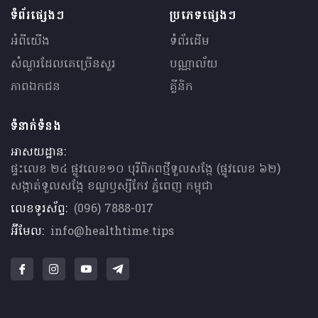
ទំព័រផ្សេងៗ
ប្រភេទផ្សេងៗ
អំពីយើង
ទំព័រដើម
សំណួរ​ដែលគេ​ច្រើន​សួរ
បណ្ណាល័យ
ភាពឯកជន
គ្លីនិក
ទំនាក់ទំនង
អាសយដ្ឋាន:
ផ្ទះលេខ ២៤ ផ្លូវលេខ១០ បុរីពិភពថ្មីទួលសង្កែ (ផ្លូវលេខ ៦២)
សង្កាត់ទួលសង្កែ ខណ្ឌឫស្សីកែវ ភ្នំពេញ កម្ពុជា
លេខទូរស័ព្ទ:
(096) 7888-017
អ៊ីមែល:
info@healthtime.tips