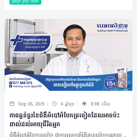
ត្រចៀក ច្រមុះ បំពង់ក
|
|
Sep 06, 2019
6 ឆ្នាំមុន
8.9K មើល
ភាពធ្ងន់ធ្ងរនៃជំងឺអំបៅអំបែកត្រចៀកដែលអាចប៉ះ
ពាល់ដល់អាយុជីវិតអ្នក
ជំងឺអំបៅអំបែកត្រចៀក ជាការរលាករ៉ាំរ៉ៃនៃត្រចៀកកណ្តាល បង្កឡើងដោយសារមេរោគ។ តាមការប៉ាន់ប្រមាណប្រជាជនកម្ពុជាភាគច្រើនបាននិងកំពុងប្រឈមជាមួយបញ្ហានេះ ដែលស្តែងឡើងតាមសណ្ឋាននៃអំបៅអំបែកធម្មតា និងអំបៅអំបែកកម្រិតធ្ងន់ហើយបង្កឲ្យមានគ្រោះថ្នាក់ដោយមិនដឹងខ្លួន។ បុគ្គលប្រឈមខ្ពស់ ភាគច្រើនជំងឺអំបៅអំបែកត្រចៀកកើតមានលើក្មេងតូចៗអាយុក្រោម ៧ឆ្នាំ ដោយសាររន្ធមួយដែលឆ្លងពីត្រចៀកកណ្តាលមកច្រមុះមានប្រវែងខ្លី ធំហើយផ្តេកដែលជាលក្ខខណ្ឌមួយងាយឲ្យមេរោគឆ្លងចូល។ មួយវិញទៀតអំបៅអំបែកនេះ កើតមានក្នុងកម្រិតគួរឲ្យកត់សម្គាល់ចំពោះកុមារដែលរស់នៅក្នុងតំបន់កង្វះអនាម័យ និងកង្វះអាហារូបត្ថម្ភផងដែរ។ មូលហេតុ ការកកើតនៃជំងឺអំបៅអំបែក ទាក់ទងជាពិសេសទៅនឹងការចម្លងរោគនៅសរីរាង្គផ្លូវដង្ហើមផ្នែកខាងលើ។ មានកត្តារួមផ្សំផ្សេងៗទៀតផងដែរដូចជាការកើតជំងឺផ្តាសាយញឹកញាប់ ជំងឺឆ្លងនៃផ្លូវដង្ហើមខាងលើកញ្ជ្រឹល ក្អកមាន់ ការដុះសាច់បំពង់ក សាច់ដុះពីច្រមុះមកក ការរលាកប្រអប់ឆ្អឹងស៊ីនីសសងខាងច្រមុះ អាល្លែកហ្ស៊ីច្រមុះ ការមានដុំសាច់នៅចន្លោះច្រមុះ និងបំពង់ក ការដាក់ ឬប្រើឧបករណ៍ឃាត់ឈាមនៅច្រមុះណែនពេកនាំឲ្យស្ទះរន្ធដល់ត្រចៀកកណ្តាល និងភាពមិនធម្មតានៃច្រមុះ ឬឆែបមាត់។ រោគសញ្ញា សញ្ញាណដំបូង អ្នកជំងឺអំបៅអំបែកអាចមានការឈឺចាប់ ថយចុះសមត្ថភាពក្នុងការស្តាប់ ឬស្តាប់មិនឮតែម្តង ហ៊ឹងត្រចៀក ក្តៅខ្លួន ក្រដាសត្រចៀកឡើងក្រហម ប៉ោងចេញក្រៅ នៅពេលបែក ឬធ្លាយក្រដាសត្រចៀកនោះនឹងមានហូរទឹកចេញពីត្រចៀកមកក្រៅ។ ការធ្វើរោគវិនិច្ឆ័យ អ្នកជំងឺនឹងតម្រូវឲ្យធ្វើការពិនិត្យត្រចៀក សម្អាតត្រចៀកប្រសិនមានហូរទឹកចេញមកក្រៅ បន្ទាប់មកពិនិត្យដោយអង់ដូស្កុប ឬអូតូស្កុប ដាក់ចូលក្នុងត្រចៀក ហើយវានឹងបង្ហាញនូវរូបភាពដូចជាការរហែកក្រដាសត្រចៀករួមជាមួយខ្ទុះនៅជាប់នឹងក្រដាសត្រចៀកដែលរហែកនោះ មានហូរទឹកចេញពីត្រចៀក ហើម ក្រហម និងអាចមើលឃើញដល់ត្រចៀកកណ្តាល។ ការព្យាបាល ជាទូទៅ អ្នកជំងឺនឹងត្រូវព្យាបាលទៅតាមសណ្ឋាននៃអំបៅអំបែក រួមមាន៖ • អំបៅអំបែកធម្មតា ដែលគ្រាន់តែមានការហូរទឹក ការរហែកក្រដាសត្រចៀកដែលមិនប៉ះពាល់ដល់អាយុជីវិត អ្នកជំងឺនឹងត្រូវព្យាបាលដោយការប្រើថ្នាំសម្ងួតទឹកដែលហូរចេញពីត្រចៀក និងបិតក្រដាសត្រចៀករហែកដែលជួយដល់ការស្តាប់ឲ្យបានប្រហែលនឹងត្រចៀកធម្មជាតិរបស់អ្នកជំងឺហើយលែងមានហូរទឹកតទៅទៀត។ • អំបៅអំបែកកម្រិតធ្ងន់ធ្ងរ ដែលអាចប៉ះពាល់ដល់អាយុជីវិត ឬអំបៅអំបែកដែលមាន cholesteatoma អ្នកជំងឺនឹងតម្រូវឲ្យធ្វើការព្យាបាលដោយការវះកាត់ធំ ដើម្បីធ្វើការសម្អាតក្នុងប្រអប់ត្រចៀកកណ្តាល ដោយយកចេញនៃ cholesteatoma ធ្វើការកោសនូវឆ្អឹងពុកៗចេញ និងជួយឲ្យអ្នកជំងឺស្តាប់បានវិញតាមកម្រិតសមស្របមួយ។ ផលវិបាក ការពុំទទួលបានការព្យាបាលត្រឹមត្រូវ ឬយឺតយ៉ាវជំងឺអំបៅអំបែកអាចធ្វើឲ្យប៉ះពាល់ដល់សមត្ថភាពនៃការស្តាប់ ទៅជាស្តាប់មិនឮ មានហៀរទឹកពីក្នុងរន្ធត្រចៀក និងប៉ះពាល់ដល់ទំនាក់ទំនងក្នុងសង្គម។ លក្ខណៈធ្ងន់ធ្ងរផ្សេងទៀត អាចឲ្យអ្នកជំងឺមានការវិវឌ្ឍទៅជា វៀចមាត់ដោយសារមានការបំផ្លាញសរសៃប្រសាទទី៧ ងាយវិលមុខពេលងាកចុះឡើងបន្តិចបន្តួច មេរោគឆ្លងដល់ខួរក្បាល បង្កឲ្យរលាកស្រោមខួរ អាប់សែក្នុងខួរក្បាល និងអាចឲ្យអ្នកជំងឺស្លាប់បាន។ វិធីសាស្ត្របង្ការ ការពារពីមូលហេតុ ដោយត្រូវស្វែងរកការព្យាបាលឲ្យបានទាន់ពេលវេលាប្រសិនមានជំងឺឆ្លងនៅប្រព័ន្ធដង្ហើមផ្នែកខាងលើ ករណីមានដុះសាច់បំពង់កអាចនឹងតម្រូវឲ្យកាត់ចេញ បើមានដុះសាច់នៅតំបន់ចន្លោះច្រមុះ-កចំពោះក្មេង ត្រូវកោសចេញ និងកាត់បន្ថយ ឬទប់ស្កាត់បញ្ហាអាល្លែកហ្ស៊ី។ សម្រាប់អ្នកប្រកបវិជ្ជាជីវសុខាភិបាល ប្រសិនជួបអ្នកជំងឺអំបៅអំបែកសូមប្រញាប់បញ្ជូនមកកាន់ផ្នែកត្រចៀក ច្រមុះ បំពង់ក សល្យសាស្ត្រក្បាល និងកឲ្យបានទាន់ពេលវេលា ព្រោះមួយផ្នែកតូចនៃបញ្ហានេះអាចប៉ះពាល់ដល់ទំនាក់ទំនងក្នុងសង្គម និងអាចបង្កគ្រោះថ្នាក់ដល់អាយុជីវិត។ ចំពោះប្រជាជនគ្រប់រូបបើមានសញ្ញាសង្ស័យណាមួយដូចខាងលើសូមប្រឹក្សាជាមួយគ្រូពេទ្យជាបន្ទាន់ដើម្បីទទួលបានការព្យាបាលសមស្រប និងទាន់ពេលវេលា។ អត្ថបទ៖ ដកស្រង់ចេញពីទស្សនាវដ្តី ហេលស៍ថាម ប្រូ លេខ​ ៨៣ បកស្រាយដោយ៖ សាស្ត្រាចារ្យវេជ្ជបណ្ឌិត ប៉ូ រដ្ឋា ឯកទេសត្រចៀក ច្រមុះ បំពង់ក សល្យសាស្ត្រក្បាល និងក មានតួនាទីជាប្រធានបច្ចេកទេសនៃមន្ទីរពេទ្យព្រះអង្គឌួង និងជាអនុប្រធានមន្ទីរសំរាកព្យាបាលលុច្ស 2019 រក្សាសិទ្ធិគ្រប់យ៉ាង​ដោយ Healthtime Corporation ចំពោះគ្រប់អត្ថបទដោយគ្មានផ្នែកណាមួយត្រូវបោះពុម្ពផ្សាយចូលប្រព័ន្ធអុីនធឺណែតឧបករណ៍អេឡិចត្រូនិកអាត់ជាសំឡេងឬថតចំលងគ្រប់រូបភាពដោយគ្មានការអនុញ្ញាតឡើយ