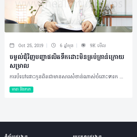
|
|
Oct 25, 2019
6 ឆ្នាំមុន
9K មើល
ចម្ងល់ជុំវិញបញ្ហាផលិតទឹកដោះមិនគ្រប់គ្រាន់ក្រោយ
សម្រាល
ការបំបៅដោះកូនពិតជាមានសារសំខាន់ណាស់ចំពោះទារក ព្រោះមិនត្រឹមតែជាអាហារបំប៉នដ៏មានសុវត្ថិភាពប៉ុណ្ណោះទ វាថែមទាំងអាចជួយកាត់បន្ថយនូវហានិភ័យនៃជំងឺមហារីកផងដែរ។ ដូច្នេះប្រសិនការផលិតទឹកដោះរបស់ស្ត្រីមិនបានគ្រប់គ្រាន់នៅពេលក្រោយសម្រាលនោះវាជាបញ្ហាចម្បងមួយដែលស្ត្រីមិនគួរមើលរំលង។ អ្វីជាមូលហេតុនៃការផលិតទឹកដោះមិនគ្រប់គ្រាន់? ករណីទាក់ទងនឹងបញ្ហាផលិតទឹកដោះមិនគ្រប់គ្រាន់របស់ស្ត្រីអាចបណ្តាលមកពីមូលហេតុជាច្រើនអាស្រ័យលើ៖ • ការយល់ដឹង៖ ស្ត្រីមួយចំនួនអាចខ្វះការយល់ដឹងអំពីការបំបៅដោះកូន ឬរបៀបនៃការបំបៅឲ្យបានល្អត្រឹមត្រូវ និងមានអនាម័យ ដែលជាហេតុបង្កឲ្យមានការឈឺសុដន់ រហូតបង្ខំចិត្តបញ្ឈប់ការបំបៅដោះកូនដោយខ្លួនឯង។ • កាតព្វកិច្ចប្រចាំថ្ងៃ៖ នៅប្រទេសកម្ពុជាស្ត្រីត្រូវបានអនុញ្ញាតឲ្យសម្រាករយៈពេល ៣ខែទាំងមុននិងក្រោយសម្រាល ដូច្នេះស្ត្រីអាចនឹងមិនមានពេលវេលាគ្រប់គ្រាន់សម្រាប់បំបៅកូននៅពេលទំនួលខុសត្រូវការងារចាប់ផ្តើមឡើងវិញ។ មូលហេតុផ្សេងទៀតដែលអាចឲ្យស្ត្រីប្រឈមនឹងការផលិតទឹកដោះមិនគ្រប់គ្រាន់រួមមាន បញ្ហាពីធម្មជាតិសុដន់មិនលូតលាស់គ្រប់លក្ខណៈ ការវះកាត់ពង្រីកឬបង្រួមទំហំសុដន់ដែលធ្វើឲ្យប៉ះពាល់ដល់ក្រពេញទឹកដោះ និងករណីដែលស្ត្រីមានជំងឺប្រចាំកាយដូចជា ជំងឺទឹកនោមផ្អែមធ្ងន់ធ្ងរ ជំងឺលើក្រពេញទីរ៉ូអុីត ឬជំងឺសួតរ៉ាំរ៉ៃជាដើម។ ទោះជាយ៉ាងណាក៏ដោយ ទារកខ្លះអាចនឹងបៅមិនបានគ្រប់គ្រាន់ ឬមិនអាចបៅបានក្នុងករណីទារកមានក្រអូមមាត់មិនធម្មតា និងកើតមិនគ្រប់ខែ។ ស្ត្រីគួរធ្វើបែបណាដើម្បីត្រៀមខ្លួន ឬកាត់បន្ថយបញ្ហានេះ? ជាការពិតណាស់ ដើម្បីអាចត្រៀមខ្លួនបាន ដំបូងស្ត្រីចាំបាច់ត្រូវយល់ដឹងអំពីសារប្រយោជន៍នៃទឹកដោះម្តាយ និងរបៀបបំបៅកូនជាមុនសិន។ ស្ត្រីត្រូវបំបៅដោះកូនភ្លាមៗបន្ទាប់ពីសម្រាលដោយឥរិយាបទសមស្រប ប្រកបដោយអនាម័យត្រឹមត្រូវតាមការណែនាំរបស់គ្រូពេទ្យ។ ប្រសិនបើមានបញ្ហាណាមួយអំឡុងពេលនៃការបំបៅដោះកូនស្ត្រីគួរជួបពិគ្រោះជាមួយគ្រូពេទ្យមុនពេលសម្រេចចិត្តឈប់បំបៅកូន ឬព្យាយាមរកដំណោះស្រាយខ្លួនឯងដោយការប្រើថ្នាំផ្សេងៗ។ ម៉្យាងទៀត គួរចៀសវាងការផ្តល់ក្បាលដោះឲ្យទារកបៅ ឬជញ្ជក់លេង ឬផ្តល់ចំណីបន្ថែមនៅពេលទារកអាយុក្រោម ៦ខែ។ តើបញ្ហានេះផ្តល់ផលប៉ះពាល់បែបណាខ្លះ? ជាក់ស្តែង នៅពេលទារកបៅមិនគ្រប់គ្រាន់ រួមជាមួយការទទួលទានអាហារមិនសមស្រប ឬទឹកដោះគោមិនល្អក្នុងវ័យតូចពេក អាចឲ្យពួកគេប្រឈមនឹងផលប៉ះពាល់ដូចជា៖ • មានការលូតលាស់យឺតទាំងផ្នែករាងកាយ និងប្រាជ្ញាស្មារតី • ប្រព័ន្ធការពាររាងកាយរបស់ទារកថយចុះ ដែលងាយប្រឈមនឹងជំងឺផ្សេងៗ ពិសេសបញ្ហាសួត និងក្រពះ-ពោះវៀន • ងាយប្រឈមនឹងការស្លាប់ទាំងវ័យកុមារ ដោយសារឈឺច្រើន និងការព្យាបាលមិនបានត្រឹមត្រូវ។ ដោយឡែក ចំពោះម្តាយមិនបំបៅដោះកូន នោះពួកគេអាចប្រឈមនឹងការកើតមហារីកនៅក្រពេញសុដន់ និងក្រពេញអូវែ។ អ្វីខ្លះដែលទារកអាចទទួលទានជំនួស? ប្រសិនរកឃើញថា ស្ត្រីមិនអាចផលិតទឹកដោះបានគ្រប់គ្រាន់ ឬទារកកំពុងស្ថិតក្នុងលក្ខខណ្ឌណាមួយដែលមិនអាចបៅដោះបាន នោះទារកនឹងតម្រូវឲ្យផ្តល់នូវអាហារបំប៉ន ឬប្រភេទទឹកដោះគោពិសេសខុសៗគ្នាផ្អែកតាមករណី ឬស្ថានភាពនោះចំពោះទារកកើតមិនគ្រប់ខែពួកគេអាចនឹងត្រូវផ្តល់នូវម្សៅទឹកដោះគោពិសេស រីឯករណីផ្សេងទៀត ឬទារកកើតគ្រប់ខែជាធម្មតាតែមិនអាចបៅបាន នោះពួកគេនឹងត្រូវបានផ្តល់ឲ្យនូវប្រភេទម្សៅទឹកដោះគោដែលផលិតតាមក្បួនខ្នាតចំណីអាហារសម្រាប់ចិញ្ចឹមទារក។ គួរធ្វើយ៉ាងណាដើម្បីចៀសវាងបញ្ហានេះ? ការយល់ឲ្យបានច្បាស់ និងត្រៀមខ្លួនជាស្រេចមុនពេលសម្រាល អាចជួយឲ្យស្ត្រីកាត់បន្ថយនូវហានិភ័យនៃបញ្ហាផលិតទឹកដោះមិនគ្រប់គ្រាន់បាន។ ម៉្យាងទៀតស្ត្រីត្រូវស្វែងយល់ពីវិធីសាស្រ្តក្នុងការបំបៅឲ្យបានត្រឹមត្រូវ និងរបៀបនៃការរក្សាអនាម័យដែលគ្រូពេទ្យបានណែនាំ។ ក្រៅពីនេះស្ត្រីត្រូវប្រឹក្សាជាមួយគ្រូពេទ្យជានិច្ចរាល់បញ្ហាដែលកើតមានអំឡុងពេលបំបៅចៀសវាងឲ្យកូនបៅទឹកដោះគោ ឬបៅក្បាលដោះលេងមុនពេលទារកអាយុ៦ខែ។ ទោះបីមានបញ្ហាអ្វីកើតឡើង ស្ត្រីជាម្តាយគួរបំបៅដោះកូនតែមួយមុខគត់ឲ្យបានយ៉ាងតិចបំផុតត្រឹមអាយុ៦ខែ សឹមចាប់ផ្តើមបន្ថែមនូវចំណីអាហារផ្សេងទៀត និងបន្តបំបៅដោះកូនរហូតដល់អាយុ ២ឆ្នាំ ដើម្បីឲ្យម្តាយ និងកូនមានសុខភាពល្អ។ បកស្រាយដោយ៖ សាស្ត្រាចារ្យវេជ្ជបណ្ឌិត គី សុីវ៉ាន់ថា នាយអគារផ្នែកសម្ភព-រោគស្ត្រីនៃមន្ទីរពេទ្យមិត្តភាពកម្ពុជា-ចិនព្រះកុសុមៈ អត្ថបទ៖ ដកស្រង់ចេញពីទស្សនាវដ្ដី ហេលស៍ថាម ប្រូ លេខ ៨៣ 2019 រក្សាសិទ្ធិគ្រប់យ៉ាង​ដោយ Healthtime Corporation ចំពោះគ្រប់អត្ថបទដោយគ្មានផ្នែកណាមួយត្រូវបោះពុម្ពផ្សាយចូលប្រព័ន្ធអុីនធឺណែតឧបករណ៍អេឡិចត្រូនិកអាត់ជាសំឡេងឬថតចំលងគ្រប់រូបភាពដោយគ្មានការអនុញ្ញាតឡើយ
មាតា និងទារក