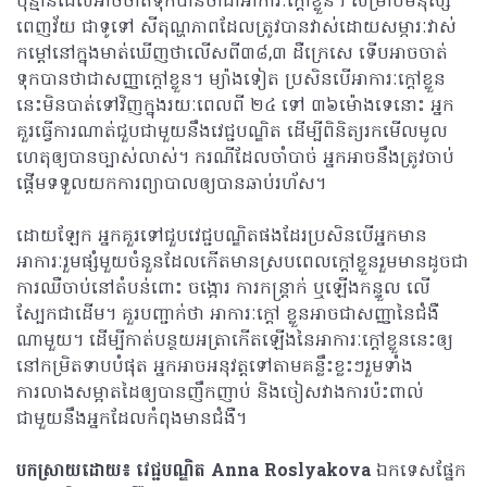
ប៉ុន្មានដែលអាចចាត់ទុកបានថាជាអាការៈក្តៅខ្លួន។ សម្រាប់មនុស្ស
ពេញវ័យ ជាទូទៅ សីតុណ្ហភាពដែលត្រូវបានវាស់ដោយសម្ភារៈវាស់
កម្តៅនៅក្នុងមាត់ឃើញថាលើសពី៣៨,៣ ដឺក្រេសេ ទើបអាចចាត់
ទុកបានថាជាសញ្ញាក្តៅខ្លួន។ ម្យ៉ាងទៀត ប្រសិនបើអាការៈក្តៅខ្លួន
នេះមិនបាត់ទៅវិញក្នុងរយៈពេលពី ២៤ ទៅ ៣៦ម៉ោងទេនោះ អ្នក
គួរធ្វើការណាត់ជួបជាមួយនឹងវេជ្ជបណ្ឌិត ដើម្បីពិនិត្យរកមើលមូល
ហេតុឲ្យបានច្បាស់លាស់។ ករណីដែលចាំបាច់ អ្នកអាចនឹងត្រូវចាប់
ផ្តើមទទួលយកការព្យាបាលឲ្យបានឆាប់រហ័ស។
ដោយឡែក អ្នកគួរទៅជួបវេជ្ជបណ្ឌិតផងដែរប្រសិនបើអ្នកមាន
អាការៈរួមផ្សំមួយចំនួនដែលកើតមានស្របពេលក្តៅខ្លួនរួមមានដូចជា
ការឈឺចាប់នៅតំបន់ពោះ ចង្អោរ ការកន្ត្រាក់ ឬឡើងកន្ទួល លើ
ស្បែកជាដើម។ គួរបញ្ជាក់ថា អាការៈក្តៅ ខ្លួនអាចជាសញ្ញានៃជំងឺ
ណាមួយ។ ដើម្បីកាត់បន្ថយអត្រាកើតឡើងនៃអាការៈក្តៅខ្លួននេះឲ្យ
នៅកម្រិតទាបបំផុត អ្នកអាចអនុវត្តទៅតាមគន្លឹះខ្លះៗរួមទាំង
ការលាងសម្អាតដៃឲ្យបានញឹកញាប់ និងចៀសវាងការប៉ះពាល់
ជាមួយនឹងអ្នកដែលកំពុងមានជំងឺ។
បកស្រាយដោយ៖ វេជ្ជបណ្ឌិត Anna Roslyakova
ឯកទេសផ្នែក