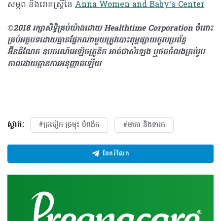
សម្ភព និងរោគស្ត្រីនៃ
Anna Women and Baby’s Center
©2018 រក្សាសិទ្ធិគ្រប់យ៉ាង​ដោយ Healthtime Corporation ចំពោះ
គ្រប់អត្ថបទដោយគ្មានផ្នែកណាមួយត្រូវបោះពុម្ពផ្សាយចូលប្រព័ន្ធ
អ៊ីនធឺណែត ឧបករណ៍អេឡិចត្រូនិក អាត់ជាសំឡេង ឬថតចំលងគ្រប់រូប
ភាពដោយគ្មានការអនុញ្ញាតឡើយ
ស្លាក:
#ត្រចៀក ច្រមុះ បំពង់ក
#មាតា និងទារក
ចែករំលែក