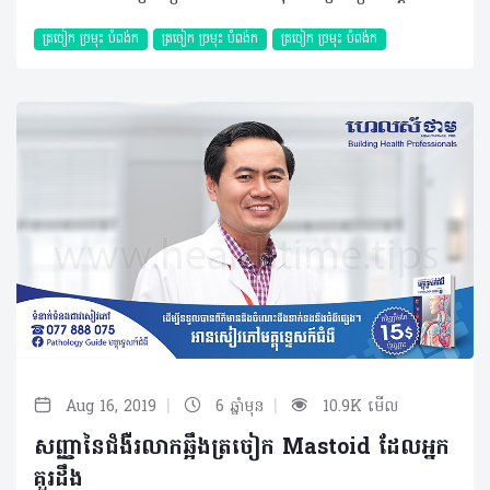
ត្រចៀក ច្រមុះ បំពង់ក
ត្រចៀក ច្រមុះ បំពង់ក
ត្រចៀក ច្រមុះ បំពង់ក
|
|
Aug 16, 2019
6 ឆ្នាំមុន
10.9K មើល
សញ្ញានៃជំងឺរលាកឆ្អឹងត្រចៀក Mastoid ដែលអ្នក
គួរដឹង