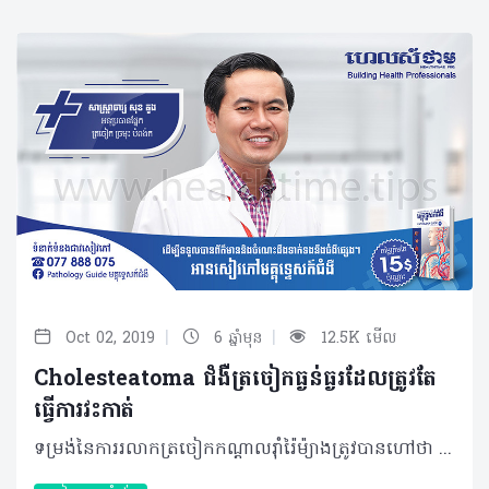
|
|
Oct 02, 2019
6 ឆ្នាំមុន
12.5K មើល
Cholesteatoma ជំងឺត្រចៀកធ្ងន់ធ្ងរដែលត្រូវតែ
ធ្វើការវះកាត់
ទម្រង់នៃការរលាកត្រចៀកកណ្តាលរ៉ាំរ៉ៃម៉្យាងត្រូវបានហៅថា Cholesteatoma ត្រចៀក បង្កឡើងពីកោសិកាស្បែកប្រភេទ épithélium pavimenteux ឬ simple squamous epithelium ដែលជ្រៀតចូលទៅក្នុងត្រចៀកកណ្តាល មានដំណើរវិវឌ្ឍយ៉ាងស្ងៀមស្ងាត់ឈានដល់កូនឆ្អឹងតូចៗ (Auditory Ossicle) នៃត្រចៀកកណ្តាល។ Cholesteatoma ត្រចៀកជាបញ្ហាចោទធ្ងន់ធ្ងរបំផុតមួយដែលពិបាកព្យាបាល បើប្រៀបធៀបជាមួយជំងឺកើតលើត្រចៀកផ្សេងទៀត។ បច្ចុប្បន្ន ប្រជាជនកម្ពុជាហាក់មានការប្រឈមច្រើនគួរឲ្យកត់សម្គាល់ ដោយសារពុំមានទម្លាប់ថែរក្សា និងត្រួតពិនិត្យត្រចៀកជាប្រចាំ រហូតទាល់តែមានសញ្ញា ឬឈឺទើបសម្រេចចិត្តមកជួបប្រឹក្សាជាមួយគ្រូពេទ្យ។ ជាក់ស្តែង Cholesteatoma កើតមានជាពិសេសចំពោះបុគ្គលមានបញ្ហារលាកត្រចៀករ៉ាំរ៉ៃ ដែលភាគច្រើននៅចន្លោះអាយុពី៥ឆ្នាំ ទៅ១៥ឆ្នាំ។ មូលហេតុ ការរលាកត្រចៀកកណ្តាលរ៉ាំរ៉ៃដែលជា Cholesteatoma កើតមានឡើងដោយសារមូលហេតុសំខាន់ៗរួមមាន៖ • ជំងឺដក់ទឹកក្នុងត្រចៀកកណ្តាលរ៉ាំរ៉ៃរយៈពេលយូរដែលបង្កឲ្យក្រដាសត្រចៀកកាន់តែស្តើង ប៉ះពាល់ដល់ភាពស្វិតនៃក្រដាសត្រចៀកធ្វើឲ្យក្រដាសត្រចៀកផតចូលក្នុង បន្ទាប់មកស្បែកនៅត្រចៀកខាងក្រៅលូនចូលទៅក្នុងតាមការផតនៃក្រដាសត្រចៀក ប៉ះពាល់ដល់ត្រចៀកកណ្តាល។ • អ្នកជំងឺធ្លាយក្រដាសត្រចៀក មានន័យថាគ្មានរនាំងការពាររយៈពេលយូរ ធ្វើឲ្យស្បែកនៅខាងក្រៅដុះលូនចូលទៅក្នុងត្រចៀកបង្កជា Cholesteatoma។ • មូលហេតុពីកំណើត គឺក្នុងពេលបង្កកំណើតទារកមានដុះនូវកោសិកាស្បែកមួយតូចនៅក្នុងត្រចៀកកណ្តាលតែម្តង ដែលកោសិកានេះលូតលាស់កាន់តែធំតាមវ័យ។ • អ្នកជំងឺមានបញ្ហាហូរសម្បោររ៉ាំរ៉ៃ មានខ្ទុះក្នុងច្រមុះ ឬមានដុះសាច់បំពង់កនៅផ្នែកខាងក្រោយ បង្កឲ្យស្ទះ និងរលាកត្រចៀកកណ្តាលរ៉ាំរ៉ៃ ដោយសារការស្ទះខ្យល់ក្នុងត្រចៀកដែលរ៉ាប់រងដោយ eustachain tube (សរីរាង្គដង្ហើមត្រចៀកមកបំពង់ក)។ • ការធ្លាយក្រដាសត្រចៀក ដោយសារការសម្អាតត្រចៀកខ្លួនឯង និងមិនបានប្រឹក្សាជាមួយគ្រូពេទ្យជំនាញ។ រោគសញ្ញា និងផលវិបាក Cholesteatoma មានដំណើរវិវឌ្ឍយ៉ាងស្ងប់ស្ងាត់ដោយដំបូងពុំធ្វើឲ្យអ្នកជំងឺមានសញ្ញាណាមួយឡើយ ឬមានត្រឹមអាការៈតិចតួចដែលមិនគួរឲ្យចាប់អារម្មណ៍ឬកត់សម្គាល់ឡើយ។ ភាគច្រើន អ្នកជំងឺអាចលេចចេញនូវសញ្ញាសម្គាល់ច្បាស់នៅពេលមានភាពធ្ងន់ធ្ងរទៅហើយរួមមានការឈឺចាប់ក្នុងត្រចៀកមួយចំហៀង ហូរខ្ទុះតាមត្រចៀក ឬហៅថាអំបៅអំបែកដែលមានក្លិនមិនល្អ ថយចុះសមត្ថភាពក្នុងការស្តាប់ឬរហូតបាត់បង់ការស្តាប់ និងវិលមុខ ដែលជាអាការៈបន្ទាប់បន្សំតែងជួបប្រទះ។ បន្ទាប់ពីរោគសញ្ញាកើតមានឡើងយូរខែ ឬយូរឆ្នាំដោយពុំបានទទួលការព្យាបាលត្រឹមត្រូវ នោះអ្នកជំងឺអាចនឹងប្រឈមជាមួយផលវិបាក នៅពេលប៉ះពាល់ដល់សរសៃប្រសាទទី៧ ដែលនាំឲ្យអ្នកជំងឺវៀចមាត់។ ម៉្យាងទៀត បញ្ហានេះអាចបង្កឲ្យរលាកឆ្អឹង mastoid ផ្នែកខាងក្រោយ ដែលបន្តរហូតរលាកត្រចៀកផ្នែកខាងក្នុង ហើយធ្វើឲ្យអ្នកជំងឺថ្លង់។ ប្រសិនបើមានការបង្ករោគដល់ Vestibular អ្នកជំងឺនឹងលេចចេញនូវអាការៈវិលមុខញឹកញាប់។ នៅទីបំផុតមេរោគអាចបង្កឲ្យមានរលាកស្រោមខួរក្បាល ឬរហូត មានខ្យល់ក្នុងខួរក្បាល និងអាប់សែខួរក្បាល ដែលធ្វើឲ្យអ្នកជំងឺស្លាប់បាន។ ការធ្វើរោគវិនិច្ឆ័យ ករណីសង្ស័យ អ្នកជំងឺនឹងតម្រូវឲ្យពិនិត្យដោយឆ្លុះត្រចៀក (Autoscope) ដែលអាចរកឃើញនូវដំបៅនៅផ្នែកខាងលើនៃក្រដាសត្រចៀក និងនៅគែមក្រដាសត្រចៀក ករណីធ្លាយ រួមជាមួយការសម្គាល់ឃើញដុំសៗច្រើន។ បើការពិនិត្យដោយឆ្លុះពុំអាចញែកបានឬរកមិនឃើញនោះអ្នកជំងឺនឹងតម្រូវឲ្យពិនិត្យដោយស៊ីធីស្គែន មើលលើឆ្អឹងត្រចៀក ឬរកមើលទីតាំង Cholesteatoma។ បន្ថែមពីការពិនិត្យទាំង ២ខាងលើ អ្នកជំងឺអាចនឹងត្រូវវាស់កម្រិតនៃការស្តាប់ដោយaudiogram ឬ PTA (Pure Tone audiometry) ព្រោះថាមានតែអ្នកជំងឺ cholesteatoma ប៉ុណ្ណោះដែលប៉ះពាល់ដល់ឆ្អឹងតូចៗនៅត្រចៀកកណ្តាលប្រសិនការស្តាប់ធ្លាក់ចុះខ្លាំង នោះមានន័យថា មានការខូចខាតកូនឆ្អឹង ឬការបញ្ជូនសំឡេងដាច់នៅផ្នែកណាមួយ។ វិធីសាស្ត្រព្យាបាល គួរបញ្ជាក់ថា គ្មានប្រភេទថ្នាំណាមួយដែលអាចព្យាបាល Cholesteatoma បានឡើយក្រៅពីការវះកាត់។ ជាទូទៅ ការវះកាត់នេះ ធ្វើឡើងនៅផ្នែកខាងក្រោយនៃត្រចៀកដើម្បីសម្អាតផ្នែករលាក ឬផ្នែកបង្ករោគ និងឆ្អឹងដែលខូចខាតចេញឲ្យអស់។ ការវះកាត់ Cholesteatoma ត្រចៀក ជាប្រភេទនៃការវះកាត់ពិបាកមួយ ដោយសារសរីរាង្គត្រចៀកមានទំហំតូចដែលមិនអាចមើលឃើញច្បាស់ដោយភ្នែកទទេនិងតម្រូវឲ្យប្រើមីក្រូទស្សន៍ពង្រីកក្នុងការវះកាត់។ ម៉្យាង សរីរាង្គត្រចៀកមានសរសៃច្រើនពិសេសសរសៃប្រសាទទី៧នៅផ្នែកខាងក្រោមបាតត្រចៀកដែលងាយនឹងប៉ះពេលវះកាត់ ក្នុងករណី Cholesteatoma ប៉ះដល់ឆ្អឹងការពារជុំវិញសរសៃប្រសាទនេះ។ វិធីសាស្រ្តការពារ • សម្អាតច្រមុះកុមារជានិច្ច ប្រសិនពួកគេតែងមានអាការៈតឹងច្រមុះ ឬហៀរសម្បោរជាប្រចាំ • ស្វែងរកការប្រឹក្សា និងព្យាបាលប្រសិនមានជំងឺដុះសាច់បំពង់កផ្នែកខាងក្រោយដែលតែងបង្ហាញចេញជាការស្រមុកខ្លាំង។ គួរចៀសវាងការសម្អាតត្រចៀកដោយខ្លួនឯង ដោយហេតុថាវាអាចចម្លងមេរោគផ្សិត ឬបង្កឲ្យធ្លាយក្រដាសត្រចៀក និងត្រូវជួបប្រឹក្សាជាមួយគ្រូពេទ្យឯកទេសឲ្យបានឆាប់បំផុតបើមានសញ្ញានៃបញ្ហាត្រចៀកណាមួយកើតឡើង។ បកស្រាយដោយ៖ សាស្រ្តាចារ្យ សុខ គួង អនុប្រធានផ្នែកត្រចៀក ច្រមុះ បំពង់ក នៃមន្ទីរពេទ្យព្រះអង្គឌួង អត្ថបទ៖ ដកស្រង់ចេញពីទស្សនាវដ្ដី ហេលស៍ថាម ប្រូ លេខ ៨៣ 2019 រក្សាសិទ្ធិគ្រប់យ៉ាង​ដោយ Healthtime Corporation ចំពោះគ្រប់អត្ថបទដោយគ្មានផ្នែកណាមួយត្រូវបោះពុម្ពផ្សាយចូលប្រព័ន្ធអុីនធឺណែតឧបករណ៍អេឡិចត្រូនិកអាត់ជាសំឡេងឬថតចំលងគ្រប់រូបភាពដោយគ្មានការអនុញ្ញាតឡើយ