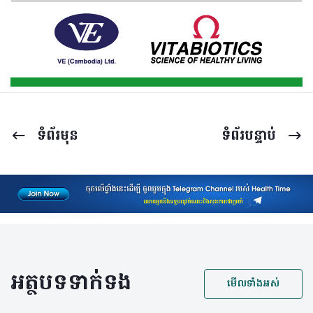
ទំព័រ​មុន
ទំព័រ​បន្ទាប់
អត្ថបទទាក់ទង
មើលទាំងអស់