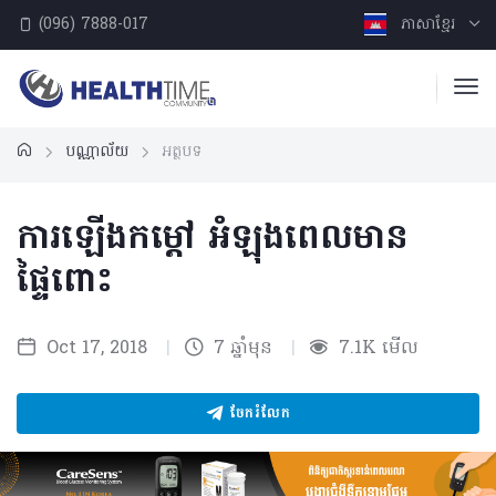
(096) 7888-017
ភាសាខ្មែរ
បណ្ណាល័យ
អត្ថបទ
ការឡើងកម្តៅ អំឡុងពេលមាន
ផ្ទៃពោះ
Oct 17, 2018
|
7 ឆ្នាំមុន
|
7.1K មើល
ចែករំលែក