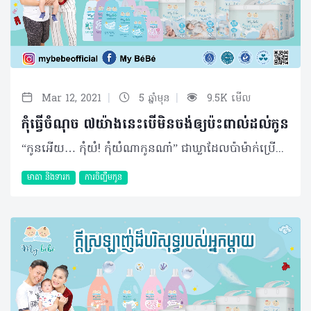
|
|
Mar 12, 2021
5 ឆ្នាំមុន
9.5K មើល
កុំធ្វើចំណុច ៧យ៉ាងនេះបើមិនចង់ឲ្យប៉ះពាល់ដល់កូន
“កូនអើយ… កុំយំ! កុំយំណាកូនណា៎” ជាឃ្លាដែលប៉ាម៉ាក់ប្រើប្រាស់ញឹកញ៉ាប់ពេលទារកយំ តែម៉ាក់ៗដែលដឹងអត់ថា ការហាមកូនមិនឲ្យយំ អាចជាកំហុសមួយ។ ថ្ងៃនេះ My bébé ចង់ធ្វើការចែករំលែកនូវកំហុសឆ្គងតូចៗ ៧ ដែលប៉ាៗ ម៉ាក់ៗថ្មីថ្មោងប្រហែលជាកំពុងធ្វើ ដោយមិនដឹងខ្លួនថាវាអាចជះឥទ្ធិពលទៅលើពួកគេទាំងអំឡុងពេលក្នុងវ័យជាទារក និងរហូតឈានដល់ពេលពេញវ័យទៀតផង៖ ១. ហាមកូនមិនឲ្យយំ ប្រាកដណាស់ គ្មានប៉ាម៉ាក់ណាចង់ឲ្យកូនយំទេ តែពេលខ្លះ បើទោះជាអ្នកបានបញ្ចុកអាហារ និងផ្លាស់ប្តូរកន្ទបរួចរាល់អស់ទៅហើយ អាអូនអាចនៅតែយំ ព្រោះអាចជាវិធីសាស្រ្តក្នុងការសន្ទនាមួយរបស់ពួកគេ។​ ហេតុនេះ អ្នកមិនគួរលួងបង្ខំឲ្យគេបាត់យំភ្លាមៗឡើយ ផ្ទុយទៅវិញ អ្នកគួរផ្ដល់ពេលវេលាមួយចំនួនសម្រាប់ឲ្យពួកគេយំ ហើយអង្កេតមើលថាអ្វីដែលគេចង់បានបន្ថែមទៀត។ តែប្រសិនបើកូនតូចយំរហូតច្រើនម៉ោង និងមានរោគសញ្ញាមិនប្រក្រតីរួមមានក្ដៅខ្លួន កន្ទួលក្រហម ឬក្អួត អ្នកត្រូវប្រញាប់ស្វែងរកការព្យាបាលភ្លាមៗ។ ២. ដាស់កូនតូចឲ្យបៅពេលយប់ មតិមួយចំនួនលើកឡើងថាទឹកដោះម្ដាយមិនអាចឲ្យកូនឆ្អែតពេញមួយយប់នោះទេ ទើបមានម៉ាក់ៗខ្លះបង្ខំចិត្តដាស់ឲ្យកូនបៅនៅពេលយប់ ប៉ុន្តែនេះជាការយល់ខុសមួយ ពីព្រោះថាទឹកដោះម្ដាយមានជីវជាតិគ្រប់គ្រាន់រួចស្រេចទៅហើយ។ ផ្ទុយទៅវិញអ្នកគួរឲ្យកូនគេងបានស្កប់ស្កល់ ដែលនេះជាអ្វីដែលពួកគេត្រូវការបំផុត ហើយក្នុងពេលជាមួយគ្នាម៉ាក់ៗមានពេលវេលាក្នុងការគេងឲ្យបានគ្រប់គ្រាន់ផងដែរ។ ៣. កង្វះអនាម័យមាត់ធ្មេញ ម៉ាក់ៗថ្មីថ្មោង អាចធ្វេសប្រហែសក្នុងការថែរក្សាសុខភាពមាត់ធ្មេញរបស់កូនតូច។ ជាក់ស្ដែង កុំចាំដល់ពេលកូនមានធ្មេញគ្រប់គ្រាន់ទើបចាប់ផ្ដើមថែរក្សានោះ ដោយហេតុថាវាអាចហួសពេលក៏ថាបាន។ អ្នកអាចចាប់ផ្ដើមអនាម័យមាត់ធ្មេញពួកគេដោយ៖ ប្រើក្រណាត់ ឬក្រដាសសើម ជូតសម្អាតអញ្ចាញធ្មេញ ហើយអាចចាប់ផ្ដើមដុសធ្មេញនៅពេលពួកគេអាយុបាន ១ ឆ្នាំ ហាមបំបៅដោះកូនពេលយប់ជ្រៅ នៅពេលពួកគេឈានដល់វ័យចាប់ផ្ដើមមានធ្មេញ ពីព្រោះការធ្វើបែបនេះអាចឲ្យធ្មេញឆាប់វិវឌ្ឍទៅជាពុកបាន អាចបន្ថែមសារធាតុភ្លុយអ័រសម្រាប់សុខភាពមាត់ធ្មេញ ដោយអ្នកអាចស្វែងរក និងណែនាំតាមរយៈអ្នកជំនាញបាន។ ៤. មិនលេងជាមួយកូនតូច ការលេងរបស់កូនតូចគឺជាការលូតលាស់ ក៏ដូចជាការរៀនពីអ្វីដែលថ្មីៗដែរ។ ពិតណាស់ ការលេងនឹងផ្ដល់ភាពសប្បាយរីករាយ និងអាចជាឱកាសឲ្យពួកគេធ្វើការស្វែងរក ពិសោធន៍ថ្មីៗ និងបង្កើតកំហុសក្នុងពេលជាមួយគ្នា។ ប៉ាៗ ម៉ាក់ៗខ្លះ បែរជាមិនចាប់អារម្មណ៍ និងមើលរំលងពីការលេងរបស់កូនតូច ហើយបែរជាបណ្ដោយឲ្យពួកគេចំណាយពេលច្រើនជាមួយបច្ចេកវិទ្យាដូចជាការមើលទូរស័ព្ទដៃទៅវិញ ដោយពុំបានដឹងថាការលេងល្បែងសាមញ្ញជាមួយពួកគេ អាចជួយបន្ថែមនូវមេរៀនពីបំណិនជីវិតដូចជា ការផ្ដល់ក្ដីស្រលាញ់ របៀបទំនាក់ទំនង ការគិត និងការដោះស្រាយបញ្ហាជាដើម។ ៥. មិនផ្ដល់ក្ដីស្រលាញ់ និងយកចិត្តទុកដាក់ ភាពព្រងើយកន្ដើយ ឬការមិនបង្ហាញក្ដីស្រលាញ់របស់អ្នកអាចកំពុងប្រាប់អាអូនថា “ក្ដីស្រលាញ់គឺមានលក្ខខណ្ឌ”។ អាកប្បកិរិយាបែបនេះជាញឹកញាប់អាចបណ្ដាលឲ្យកូនតូចចាប់ផ្ដើមខ្វះភាពកក់ក្តៅ ខ្វះការគោរព និងខ្វះការជឿទុកចិត្តលើខ្លួនឯង។ ជាលទ្ធផលពួកគេអាចពិបាក និងមិនហ៊ានបង្ហាញអ្វីដែលពួកគេចង់បាន ឬតម្រួវការផ្សេងៗ។ ម្យ៉ាងទៀត ពួកគេអាចប្រែក្លាយជាបុគ្គលដែលគិតតែពីអារម្មណ៍មនុស្សជុំវិញខ្លួន និងសម្ដែងចេញកាយវិការតាមតែការចង់បានរបស់អ្នកដទៃ ឬអាចនិយាយបានថាពួកគេធ្វើអ្វីទាំងបង្ខំ ឬដោយការខ្លាចគេមាក់ងាយ។ ៦. បង្ហាញទំនាក់ទំនងមិនល្អ វិធីសាស្រ្តក្នុងការទាក់ទង ជាផ្លូវមួយដើម្បីបង្ហាញឲ្យពួកគេឃើញថាបរិយាកាស ឬសង្គមរបស់គេស្ថិតក្នុងស្ថានភាពបែបណា។ ការបង្ហាញរបស់អ្នកតាមការឱប ថើប ញញឹម និងផ្ដល់ឲ្យនូវវត្ថុណាមួយនោះ អាចឲ្យពួកគេមើលឃើញពីក្ដីស្រលាញ់ក្នុងពិភពដែលគេរស់នៅ ហើយគេនឹងឆ្លើយតបមកវិញដោយអាកប្បកិរិយាសប្បាយរីករាយ វិជ្ជមាន ថែមទាំងជួយពង្រឹងក្ដីស្រលាញ់រវាងអ្នកនិងពួកគេកាន់តែស្អិតរមួត។ ផ្ទុយទៅវិញ ការបង្ហាញសកម្មភាពបែបអវិជ្ជមាន អាចឲ្យការគិត និងទំនាក់ទំនងគ្មានភាពស្រស់បំព្រង ថែមទាំងបាត់ទំនុកចិត្តទៀតផង ដែលទាំងនេះមិនសំដៅតែលើទំនាក់ទំនងរវាងអ្នក និងកូនតូចនោះទេ ប៉ុន្តែការបង្ហាញទំនាក់ទំនងល្អជាមួយក្រុមគ្រួសារ និងមិត្តភ័ក្តដទៃទៀតក៏ជាមេរៀនដែលអាចពួកគេអាចចងចាំបានផងដែរ។ ៧. ឈ្លោះក្រកែកគ្នានៅមុខកូនតូច បើទោះបីជាក្មេងតូចអាយុទើបតែ ៣ខែ ក៏អាចទទួលអារម្មណ៍បែបនេះដែរ នេះបើតាមការលើកឡើងរបស់អ្នកជំនាញ។ យ៉ាងណាមិញ ការឈ្លោះក្រកែកគ្នាអាចចៀសមិនផុតក្នុងរង្វង់គ្រួសារនោះទេ តែដើម្បីបញ្ចៀសផលកាន់តែអាក្រក់ អ្នកគួរសួរខ្លួនឯងថាតើការឈ្លោះនោះញឹកញាប់ និងខ្លាំងក្នុងកម្រិតណា។ ការធ្វើបែបនេះអាចឲ្យអ្នកស្វែងរកដំណោះស្រាយជាជាងការប្រើប្រាស់ពាក្យសំដី និងអាកប្បកិរិយាធ្ងន់ៗដែលអាចប៉ះពាល់ដល់អារម្មណ៍របស់កូនតូចរបស់អ្នក។ ម៉ាក់ៗ ត្រូវចាំថាការចិញ្ចឹមបីបាច់កូនប្រៀបបីដូចជាការក្រកួតប្រជែងផ្នែកអារម្មណ៍មួយ ដែលទាមទារនូវភាពអត់ធ្មត់ និរន្តភាព សេចក្ដីស្រលាញ់ និងការយោគយល់។ ពិតណាស់ អ្នកអាចនឹងព្រួយបារម្ភអំពីជម្រើស ឬវិធីសាស្រ្តក្នុងការថែទាំពួកគេ តែទោះជាយ៉ាងណាអ្នកអាចចាប់ផ្ដើមរៀនបន្តិចម្ដងៗ រួចក្លាហានក្នុងការកែប្រែកំហុសខុសឆ្គង នោះអ្នកនឹងអាចក្លាយជាអាណាព្យាបាលល្អមួយរូបដែលកូនអ្នកចង់បាន។ ប្រភព https://www.webmd.com/parenting/baby/features/10-mistakes-new-parents-make#2 https://www.healthline.com/health/parenting/bad-parenting#signs
មាតា និងទារក
ការចិញ្ចឹមកូន