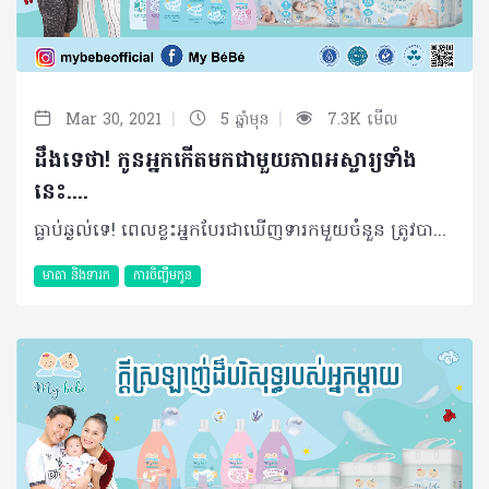
|
|
Mar 30, 2021
5 ឆ្នាំមុន
7.3K មើល
ដឹងទេថា! កូនអ្នកកើតមកជាមួយភាពអស្ចារ្យទាំង
នេះ....
ធ្លាប់ឆ្ងល់ទេ! ពេលខ្លះអ្នកបែរជាឃើញទារកមួយចំនួន ត្រូវបានគេអនុញ្ញាតឲ្យហែលទឹក ឬជ្រមុជទឹកលេងតាំងពីវ័យនៅតូចៗមកម្ល៉េះ ហើយមើលដូចជាគ្មានសុវត្ថិភាពសោះ តែតាមពិតនេះជាការបង្ហាញពីសមត្ថភាពដ៏អស្ចារ្យរបស់ពួកគេទៅវិញនោះទេ។ ជាក់ស្ដែងក្រៅពីភាពគួរឲ្យស្រលាញ់របស់ពួកគេ នៅមានរឿងអាថ៌កំបាំងផ្សេងទៀតដែលអ្នកមិនបានដឹង ហើយខាងក្រោមនេះ My Bébé ចង់បង្ហាញរឿងអស្ចារ្យទាំងនោះដែលកូនតូចរបស់អ្នកកំពុងមាន៖ សមត្ថភាពជ្រមុជទឹក ទារកកើតមកជាមួយរេផ្លិចក្នុងការជ្រមុជទឹកបាន ពីព្រោះរាងកាយពួកគេអាចសម្របខ្លួនជាមួយស្ថានភាពនៅក្នុងទឹក។ ពេលស្ថិតនៅក្នុងទឹក ចង្វាក់បេះដូងពួកគេនឹងថយចុះ រួមជាមួយការទប់ដង្ហើមបានយ៉ាងល្អ ហើយអ្វីដែលគួរឲ្យអស្ចារ្យទៀតនោះពួកគេអាចដកដង្ហើម និងលេបនៅក្នុងពេលជាមួយគ្នាដូចទៅនឹងសត្វត្រីដែរ ក្នុងវ័យ ២ ទៅ៣ខែដំបូង។ សមត្ថភាពបែបនេះត្រូវបានគេយល់ថា ពួកគេបានរៀនវានៅក្នុងស្បូនរបស់ម្ដាយ ប៉ុន្តែភាពអស្ចារ្យនេះនឹងបាត់បង់ទៅវិញនៅពេលពួកគេមានអាយុចាប់ពី ៦ខែឡើងទៅ។ មានឆ្អឹងដល់ទៅ ៣០០ តួលេខនេះមានចំនួនដល់ទៅ ៩៤ ច្រើនជាងមនុស្សពេញវ័យដែលមានត្រឹមតែ ២០៦ឆ្អឹងប៉ុណ្ណោះ​ ហើយដែលយើងមិនដែលបានដឹង យ៉ាងណាមិញឆ្អឹងរបស់ពួកគេនឹងចាប់ផ្ដើមរលាយចូលគ្នានៅពេលរាងកាយលូតលាស់ពេញវ័យបន្ដិចម្តងៗ។ ប្រើប្រាស់កន្ទបទឹកនោមច្រើននៅឆ្នាំដំបូង កន្ទបទឹកនោម និងកន្សែងអនាម័យដល់ទៅ ៣៣៦០ អាចនឹងត្រូវប្រើប្រាស់ក្នុងឆ្នាំដំបូងសម្រាប់ទារក ដោយសារពួកគេត្រូវការបញ្ចេញចោល ជូតសម្អាតមុខ ដៃ និងជើងច្រើនដង។ ពួកគេត្រូវការបត់ជើងតូចរៀងរាល់ ២០នាទីម្តង រហូតដល់តម្រងនោមចាប់ផ្ដើមរីកលូតលាស់ ហើយវាជារឿងល្អដែលការផលិតខោទឹកនោមសព្វថ្ងៃនេះអាចជក់ទឹកបាន និងមិនប៉ះពាល់ដល់ស្បែក។ មិនអាចបញ្ចេញទឹកភ្នែក ទារកទើបនឹងកើតតែងតែចាប់ផ្ដើមយំ តែពួកគេមិនអាចបញ្ចេញទឹកភ្នែកបានភ្លាមៗនោះទេ។ លក្ខណៈបែបនេះគឺដោយសារសារធាតុទឹកក្នុងក្រពេញទឹកភ្នែកមានក្នុងចំនួនតិចតួចដែលអាចគ្រាន់តែផ្សើមកែវភ្នែកតែប៉ុណ្ណោះ។ នៅពេលពួកគេមានអាយុ ៣ សប្ដាហ៍ ឬ ១ ខែ ក្រពេញទាំងនោះនឹងចាប់ផ្ដើមរីកធំ ហើយអាចបញ្ចេញទឹកភ្នែកបានដូចធម្មតា ។ មានញាណដឹងពីអារម្មណ៍ ទារកដែលមានអាយុ ២ ទៅ៣ខែឡើងទៅ​ អាចសម្គាល់បាននូវអារម្មណ៍សប្បាយរីករាយ កើតទុក្ខ ហើយចាប់ផ្ដើមយល់ពីអារម្មណ៍មនុស្សនៅជុំវិញខ្លួននៅពេលមានអាយុ ១ឆ្នាំ ឡើងទៅ នេះបើយោងតាមការសិក្សារបស់អ្នកជំនាញ។ ហើយអ្វីដែលកាន់តែភ្ញាក់ផ្អើលនោះ ពួកគេមិនគ្រាន់តែដឹងពីអារម្មណ៍របស់អ្នកនោះទេ ថែមទាំងអាចបង្ហាញអាការៈខ្វាយខ្វល់ទៀតផង។ ការចងចាំមុខ ក្នុងរយៈពេល ១អាទិត្យបន្ទាប់ពីកើត ទារកអាចចំណាំមុខរបស់អ្នកម៉ាក់ដែលតែងតែនៅក្បែរពួកគេរួចទៅហើយ។ នៅពេលពួកគេមានអាយុ ៦ខែ សមត្ថភាពចងចាំនឹងកាន់តែច្បាស់ជាងមនុស្សពេញវ័យទៅទៀត ជាមួយនឹងការចងចាំ ឬស្គាល់មុខបុគ្គលណាម្នាក់ក្នុងចំណោមហ្វូងមនុស្សជាច្រើន។ ការឆ្លើយតបនឹងចង្វាក់តន្រ្តី នេះមិនមែនគ្រាន់តែសំដៅលើដុងពីកំណើតខាងសិល្បៈនោះទេ ពីព្រោះថារាល់ទារកទាំងអស់សុទ្ធតែមានញាណទៅលើចង្វាក់តន្រ្តី។ អ្នកវិទ្យាសាស្រ្តបានបង្ហាញថា ទារកអាចបញ្ចេញកាយវិការដោយប្រើដៃ និងដងខ្លួនទៅលើចង្វាក់របស់ចម្រៀងបានយ៉ាងច្រើនប្រភេទ បើទោះបីពួកគេមិនអាចធ្វើចលនាខ្លាំងៗក៏ដោយ។ ជាមួយនឹងសមត្ថភាពបែបនេះ ទើបគេរំពឹងទុកថាវាអាចជួយឲ្យពួកគេរៀន និងវិភាគលើភាសានិយាយរបស់លោកប៉ា អ្នកម៉ាក់ ក៏ដូចជាភាសាដើមកំណើតរបស់ខ្លួន។ ប្រភព https://www.parents.com/baby/development/intellectual/6-things-you-may-not-know-your-baby-can-do/ https://babyandchild.ae/age-0-1/healthy-baby/article/1058/8-freaky-facts-about-babies-you-didn-t-know-before https://www.livescience.com/20802-newborn-baby-skills.html https://www.pbcexpo.com.au/blog/16-incredibly-cool-facts-about-your-bab
មាតា និងទារក
ការចិញ្ចឹមកូន