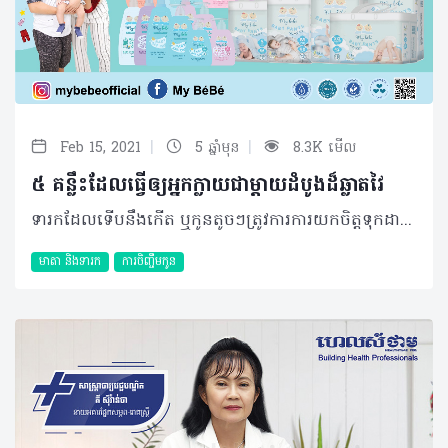
|
|
Feb 15, 2021
5 ឆ្នាំមុន
8.3K មើល
៥ គន្លឹះដែលធ្វើឲ្យអ្នកក្លាយជាម្តាយដំបូងដ៏ឆ្លាតវៃ
ទារកដែលទើបនឹងកើត ឬកូនតូចៗត្រូវការការយកចិត្តទុកដាក់ និងថែរក្សាអនាម័យជាប្រចាំដើម្បីបញ្ចៀសបានពី ការប្រឈមទៅនឹងសុខភាពរាងកាយនានា និងធានាឲ្យបានសុខភាពពេញលេញនៅពេលដែលពួកគេធំដឹងក្ដី។ ដោយហេតុថាពួកគេជាវ័យដែលងាយប្រឈមនឹងការឆ្លងមេរោគ នោះការរក្សាបានភាពស្អាត និងអនាម័យជាភារកិច្ចចាំបាច់ដែលលោកប៉ា និងអ្នកម៉ាក់ត្រូវស្វែងយល់ និងអនុវត្តឲ្យបានខ្ជាប់ខ្ជួន។ My Bébé ដឹងថាម៉ាក់ៗ ក៏ដូចជាប៉ាៗដែលទើបនឹងមានបុត្រជាលើកដំបូង ប្រហែលជាមិនទាន់ដឹងពីវិធីសាស្រ្តក្នុងការរក្សាអនាម័យសម្រាប់ទារកនៅឡើយទេ ដូច្នះ My Bébé សូមចែករំលែកនូវគន្លឹះមួយចំនួនដើម្បីឲ្យម៉ាក់ៗក្លាយជាម្តាយដំបូងដ៏ជំនាញ និងឆ្លាតវៃ៖ ១. ងូតទឹកឲ្យទារក ការពិតទៅ រាងកាយទារកមានសភាពស្អាតរួចស្រាប់ទៅហើយ ព្រោះពួកគេកម្រប៉ះពាល់នឹងសារធាតុកង្វក់នានា តែទោះជាយ៉ាងណាក៏ដោយ ការងូតទឹកគឺជាការចាំបាច់បំផុតសម្រាប់ធានាឲ្យបានភាពស្អាត និងអនាម័យខ្ពស់។ សម្រាប់ទារក៣ខែដំបូង លោកអ្នកអាចងូតទឹកឲ្យទារករៀងរាល់២ថ្ងៃម្តង នេះបើយោងតាមការបកស្រាយដោយវេជ្ជបណ្ឌិត វ៉ាន សុខជា ឯកទេសរោគកុមារ និងជាប្រធានមន្ទីរសម្រាកព្យាបាលរោគកុមារ ម៉ាក់ស៊ីឃែរ។ បន្ទាប់មក អ្នកអាចងូតទឹកឲ្យពួកគេជារៀងរាល់ថ្ងៃ ឬប្រែប្រួលទៅតាមរដូវកាល ឬស្ថានភាពសុខភាពនានា ពេលដែលទារកមានអាយុលើសពី៣ខែ។ នៅពេលងូតទឹកម្ដងៗ អ្នកគួរសម្អាតសក់ និងដងខ្លួនជាមួយសាប៊ូផលិតឡើងសម្រាប់ស្បែកទារកដែលមិនមានបូកបញ្ចូលនូវសារធាតុកាត់នាំឲ្យប៉ះពាល់ដល់សុខភាពស្បែកនោះឡើយ។ ២. បោកខោអាវ និងការប្តូរកន្ទបឲ្យទារក ភាពកខ្វក់នានាអាចតោងជាប់លើសម្លៀកបំពាក់របស់ទារកដែលអ្នកមិននឹកស្មានដល់ ដូច្នេះការផ្លាស់ប្តូរកន្ទប និងបោកខោអាវជាផ្នែកមួយដ៏សំខាន់នៃការធ្វើអនាម័យផងដែរ។ អ្នកត្រូវត្រួតពិនិត្យកន្ទប និងផ្លាស់ប្តូរឲ្យបានញឹកញាប់ដើម្បីចៀសវាងបញ្ហារលាក ឬមេរោគផ្សេងៗ។ សម្រាប់ខោអាវ អ្នកអាចបោកដោយប្រើប្រាស់សាប៊ូដែលមានសមត្ថភាពកម្ចាត់បាក់តេរី តែគ្មានសារធាតុកាត់នោះទេ។ បន្ទាប់ពីធ្វើការបោកសម្អាតរួចរាល់ អ្នកអាចហាលសម្លៀកបំពាក់ទាំងនោះក្នុងម៉ាស៊ីនសម្ងួត ឬខាងក្នុងផ្ទះ ដើម្បីបង្ការការឆ្លងមេរោគពីបរិយាកាសខាងក្រៅ។ មួយវិញទៀត កុមារអាចនឹងងាយក្អែរ ឬធ្វើឲ្យខោអាវរបស់ពួកគេងាយប្រលាក់ ដែលអ្នកអាចធ្វើការផ្លាស់ប្តូរសម្លៀកបំពាក់ពួកគេពី ៣ ទៅ ៤ដងក្នុងមួយថ្ងៃ។ ៣. លាងដបទឹកដោះគោ ឬសម្ភារៈផ្សេងៗ លោកប៉ា អ្នកម៉ាក់គួរត្រៀមទុកកំប៉ុងទឹកដោះគោក្នុងចំនួនច្រើនសម្រាប់ដាក់អាហារដាច់ដោយឡែកពីគ្នា។ កំប៉ុងទាំងអស់ ត្រូវលាងនិងសម្លាប់មេរោគជាមួយទឹកក្ដៅ ឬសាប៊ូដែលផលិតឡើងសម្រាប់តែលាងសម្អាតកំប៉ុងទឹកដោះគោ និងសម្ភារៈក្មេងលេងតែប៉ុណ្ណោះ។ បន្ទាប់ពីលាងរួចរាល់​ អ្នកអាចទុកវាចោលក្នុងឆ្នាំងដែលមានទឹកក្ដៅនោះជាមួយនឹងគម្របបិតជិត ហើយអាចយកចេញក្នុងករណីដែលអ្នកត្រូវប្រើប្រាស់តែប៉ុណ្ណោះ។ ត្រូវចាំថា កំប៉ុងដែលប្រើប្រាស់រួចត្រូវដាក់ឲ្យឆ្ងាយពីកំប៉ុងថ្មី ដើម្បីចៀសវាងក្នុងការភ័ន្តច្រឡំប្រើប្រាស់កំប៉ុងដែលមិនទាន់បានធ្វើការសម្លាប់មេរោគ។ ក្រៅពីនេះ អ្នកក៏កុំភ្លេចលាងសម្អាតសម្ភារៈក្មេងលេង ឬជូតជាមួយនឹងទឹកសាប៊ូឲ្យបានញឹកញាប់ផងដែរ។ ៤. កាត់តម្រឹមក្រចក និងសក់ សក់ និងក្រចករបស់ទារកអាចដុះលឿនដែលអ្នកគួរសង្កេតមើលដើម្បីធ្វើការកាត់ចោលខ្លះ។ ការធ្វើបែបនេះអាចជួយឲ្យកូនតូចចៀសផុតពីធូលីដី ឬមេរោគនានាដែលកំពុងតោងភ្ជាប់។ មួយវិញទៀត ការតម្រឹមក្រចកនិងសក់បែបនេះក៏អាចធ្វើឲ្យអ្នកងាយស្រួលក្នុងការសម្អាតម្រាមដៃ និងស្បែកក្បាលរបស់ពួកគេផងដែរ។ អ្នកអាចកាត់ក្រចក ឬសក់ នៅពេលដែលពួកគេកំពុងគេងលក់ ហើយស្របពេលជាមួយគ្នាអ្នកត្រូវមានបម្រុងប្រយ័ត្នខ្ពស់ចៀសសវាងការដាច់រលាត់ដែលអាចឲ្យទារកងាយមានជំងឺតេតាណូស។ ៥. ប៉ះពាល់ទារក ការប៉ះពាល់ទារកដោយការពរ បី និងឱបក៏ជាប្រភពនៃការចម្លងភាពកង្វក់ទៅកាន់ពួកគេបានដូចគ្នា ដូចនេះលោកប៉ា អ្នកម៉ាក់ និងសមាជិកគ្រួសារផ្សេងទៀតគួរសម្អាតដៃជាមួយសាប៊ូកម្ចាត់បាក់តេរីឲ្យបានស្អាតជាមុនសិនមុនពេលចាប់កាន់កូនតូច។ ក្រៅពីនេះ អ្នកគួរចៀសវាងអនុវត្តនូវតំណមមួយចំនួនពីបុរាណដូចជាការតមទឹក បន្តក់ទឹកដោះក្នុងភ្នែក ឬលាបប្រេងក្រឡាលើក្បាលទារកជាដើម ដែលជាហេតុបណ្ដាលឲ្យមានគ្រោះថ្នាក់ចំពោះសុខភាពណាមួយ។ ត្រូវចាំថាកូនតូចមានប្រព័ន្ធការពាររាងកាយខ្សោយជាងមនុស្សធំ ដូចនេះគួរដាក់ឲ្យពួកគេនៅក្នុងបរិយាកាសដែលមានខ្យល់ចេញចូលបានគ្រប់គ្រាន់ និងគប្បីថែរក្សាអនាម័យតាមការណែនាំខាងលើ។ My​​ Bébé សង្ឃឹមថាម៉ាក់ៗទាំងអស់គ្នាប្រាកដជាអាចធ្វើជាម៉ាក់ៗដ៏ជំនាញ និងឆ្លាតវៃបាន! ប្រភព https://www.thehealthsite.com/pregnancy/8-tips-to-keep-your-newborn-clean-93392/
មាតា និងទារក
ការចិញ្ចឹមកូន