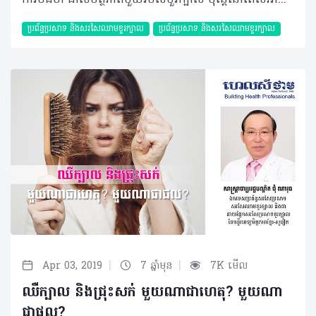
ការចងចាំ ជាសមត្ថភាពមួយរបស់ខួរក្បាល ប៉ុន្តែនៅពេលអាការៈភ្លេចភ្លាំង ឬការខ្សោយចងចាំចាប់ផ្តើមស្តែងចេញឡើង នោះការរុករកមូលហេតុជាច្រើននឹងត្រូវធ្វើឡើង ដើម្បីប្រាកដថាវាបណ្តាលមកពីការថយចុះសមត្ថភាពរបស់ខួរក្បាល ឬបញ្ហាដទៃផ្សេងទៀត។ សំណួរ៖ ខ្ញុំបាទធ្លាប់ឮថាមនុស្សយើងមានទំហំខួរក្បាលប្រហាក់ប្រហែលគ្នា តែហេតុអ្វីបានជាមានការចងចាំខុសគ្នា? ដូចជាពេលនេះជាដើមខ្ញុំធ្វើអ្វី ឬទុកដាក់អ្វីមួយតែងតែឆាប់ភ្លេចជានិច្ច។ ប្រសិនបើគេងយប់ជ្រៅ ឬងើបពីគេងលឿនពេកដឹងតែឈឺក្បាល និងគិតអ្វីក៏មិនចេញដែរ។ ខ្ញុំមិនធ្លាប់មានការប៉ះទង្គិចក្បាលទេ ហើយក៏មិនមានជំងឺប្រចាំកាយអ្វីឡើយ។ តើមានវិធីសាស្ត្រដូចម្តេចដើម្បីបញ្ចៀសបញ្ហានេះបានខ្លះ? ហើយការភ្លេចភ្លាំងនេះអាចវិវឌ្ឍកាន់តែធ្ងន់ធ្ងរដែរឬទេ? ចម្លើយ៖ ទំហំខួរក្បាលមានពីរ គឺទាក់ទងនឹងមាឌ និងសមត្ថភាពនៃការផ្ទុកទិន្នន័យ បើនិយាយពីសម្បកខាងក្រៅរបស់ខួរក្បាលជាមធ្យមខួរក្បាលរបស់មនុស្សមានទម្ងន់ពី១,៤ ទៅ១,៦គីឡូក្រាម ដែលប្រើប្រាស់អុកស៊ីសែនពី ៣០ ទៅ៤០ភាគរយនៃដងខ្លួន។ និយាយពីការផ្ទុកទិន្នន័យតាមការសិក្សារបស់ក្រុមហ៊ុនទូរស័ព្ទដៃ SAMSUNG សមត្ថភាពខួរក្បាលអាចផ្ទុកបានពី ១៥ ទៅ៣០ Terabyte (1 Terabyte = 1,024GB)។ បញ្ហាទំហំខួរក្បាលធំ ឬតូចប្រៀបដូចកុំព្យូទ័រដែរ គឺអាស្រ័យលើរបៀបដាក់បញ្ចូលទិន្នន័យ ប្រសិនបើការទុកដាក់បានត្រឹមត្រូវនោះការយកចេញមកវិញគឺមានភាពងាយស្រួល។ ដូចគ្នានឹងការចងចាំដែរ បើយើងរៀបចំទុកដាក់ឲ្យមានរបៀបទាំងការធ្វើការងារ និងផ្នត់គំនិតសណ្តាប់ធ្នាប់នៅក្នុងខួរក្បាលដែលអាចធ្វើឲ្យការគិតចងចាំមានភាពរហ័សរហួន និងមិនមានការភ្លេចភ្លាំង។ ម្យ៉ាងទៀតដោយសារតែមនុស្សភាគច្រើនពឹងផ្អែកលើប្រព័ន្ធអង្គចងចាំ (Memory) ខាងក្រៅច្រើនដូចជា ទូរស័ព្ទ ឬកុំព្យូទ័រជាដើម (ហៅថា «អង្គចងចាំខាងក្រៅ» External Memory) ដែលធ្វើឲ្យខួរក្បាលបន្ថយការហ្វឹកហាត់ការចងចាំជាហេតុនាំឲ្យសមត្ថភាពចងចាំរបស់ខួរក្បាលថយចុះក្នុងស័ករាជប្រព័ន្ធព័ត៌មានវិទ្យា។ មួយវិញទៀតខួរក្បាលជាសរីរាង្គមានជីវិតដែលត្រូវការសារធាតុចិញ្ចឹម និងសម្រាកឲ្យបានគ្រប់គ្រាន់។ ដូចនេះ ការគេងយប់ជ្រៅធ្វើឲ្យខួរក្បាលមានភាពនឿយហត់ ធ្វើឲ្យសមត្ថភាពចងចាំថយចុះ និងបង្កឲ្យមានការឈឺក្បាលផងដែរ។ ជារួមយើងគួរតែផ្លាស់ប្តូរទម្លាប់នៃការប្រព្រឹត្តនៃការរស់នៅធ្វើលំហាត់ប្រាណឲ្យបានទៀងទាត់ និងរក្សាសុខភាពផ្លូវចិត្តឲ្យមានលំនឹងព្រោះអាចធ្វើឲ្យការចងចាំមានភាពប្រសើរឡើង និងមិនវិវឌ្ឍទៅរកភាពធ្ងន់ធ្ងរនោះទេ។ បកស្រាយដោយ៖ សាស្រ្តាចារ្យវេជ្ជបណ្ឌិត ជុំ ណាវុធ ឯកទេសប្រព័ន្ធសរសៃប្រសាទសរសៃឈាមខួរក្បាល និងជានាយផ្នែកសរសៃប្រសាទខួរក្បាលនៃមន្ទីរពេទ្យមិត្តភាពខ្មែរ-សូវៀត អត្ថបទ៖ ដកស្រង់ចេញពីទស្សនាវដ្ដី ហេលស៍ថាម ប្រូ លេខ ៧៨ ©2019 រក្សាសិទ្ធិគ្រប់យ៉ាង​ដោយ Healthtime Corporation ចំពោះគ្រប់អត្ថបទដោយគ្មានផ្នែកណាមួយត្រូវបោះពុម្ពផ្សាយចូល ប្រព័ន្ធអុីនធឺណែតឧបករណ៍អេឡិចត្រូនិកអាត់ជាសំឡេងឬថតចំលងគ្រប់រូបភាពដោយគ្មានការអនុញ្ញាតឡើយ
ប្រព័ន្ធប្រសាទ និងសរសៃឈាមខួរក្បាល
ប្រព័ន្ធប្រសាទ និងសរសៃឈាមខួរក្បាល
|
|
Apr 03, 2019
7 ឆ្នាំមុន
7K មើល
ឈឺក្បាល និងជ្រុះសក់ មួយណាជាហេតុ? មួយណា
ជាផល?