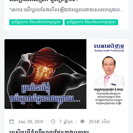
“អាការៈឈឺក្បាលតែងកើតឡើងជាធម្មតាដោយសារហេតុផលច្រើនយ៉ាងដូចជាការគេងមិនគ្រប់គ្រាន់ ស្រេ្តស ឬការជួបប្រទះនឹងរឿងរ៉ាវដែលតែងកើតមានប្រចាំថ្ងៃ ប៉ុន្តែប្រសិនអ្នកឈឺនៅពេលព្រឹកព្រលឹមវិញនោះ មូលហេតុអាចមានលើសពីនេះ។” សំណួរ៖ ខ្ញុំបាទអាយុ២១ឆ្នាំ កម្ពស់១ម៉ែត្រ៧០ ទម្ងន់៥៦គីឡូក្រាម មុខរបរជាបុគ្គលិកផ្នែកលក់ក្នុងក្រុមហ៊ុនឯកជនមួយ។ រយៈពេលជាង ៥ខែមកនេះ ខ្ញុំតែងឈឺក្បាលរាល់ព្រឹក បន្ទាប់ពីក្រោកពីគេង និងមានអាការៈវិលមុខជាប្រចាំ។ ខ្ញុំមិនធ្លាប់បានទៅព្យាបាល ឬប្រើថ្នាំប្រចាំកាយអ្វីមួយទេ។ តើរោគសញ្ញាខាងលើបណ្តាលមកពីមូលហេតុអ្វី? តើខ្ញុំគួរធ្វើដូចម្តេច? ចំលើយ៖ ចំពោះការឈឺក្បាលនៅពេលព្រឹក បន្ទាប់ពីក្រោកពីគេង អាចកើតមានលើមនុស្សទូទៅដូចគ្នា។ ហេតុនេះចំពោះករណីប្អូនគួរពិចារណាថា តើគេងបានគ្រប់គ្រាន់ទេ មានយល់សប្តិពេលគេង ឬអត់ មានឈឺក្បាល ក្អួតចង្អោរ ឬព្រិលភ្នែកដែរឬទេ? បើមានករណីទាំងនេះបន្ថែមពីការឈឺក្បាល គួរតែទៅជួបវេជ្ជបណ្ឌិត មានជំនាញឯកទេសខាងជំងឺខួរក្បាល។ គួរចងចាំថាចំពោះការឈឺក្បាលណាដែលមិនចាំបាច់ព្យាបាល គួរកុំផ្សំថ្នាំញ៉ាំដោយខ្លួនឯងដោយមិនបានឆ្លងកាត់ការប្រឹក្សាយោបល់ជាមួយវេជ្ជបណ្ឌិត ហើយចំពោះជំងឺខ្លះអាចទទួលដំបូន្មានពីគ្រូពេទ្យ ដោយចាំបាច់ប្រើប្រាស់ថ្នាំបានតាមវេជ្ជបញ្ជា ឬមិនចាំបាច់ក៏អាចធ្វើឲ្យជំងឺជាសះស្បើយបាន។ បកស្រាយដោយ៖ សាស្ត្រាចារ្យវេជ្ជបណ្ឌិត ជុំ ណាវុធ ឯកទេសប្រព័ន្ធសរសៃប្រសាទ សរសៃឈាម នាយផ្នែកសរសៃប្រសាទខួរក្បាលនៃមន្ទីរពេទ្យមិត្តភាពខ្មែរ-សូវៀត ©2019 រក្សាសិទ្ធិគ្រប់យ៉ាង​ដោយ Healthtime Corporation ចំពោះគ្រប់អត្ថបទដោយគ្មានផ្នែកណាមួយត្រូវបោះពុម្ពផ្សាយចូល ប្រព័ន្ធអ៊ីនធឺណែតឧបករណ៍អេឡិចត្រូនិកអាត់ជាសំឡេងឬថតចំលងគ្រប់រូបភាពដោយគ្មានការអនុញ្ញាតឡើយ
ប្រព័ន្ធប្រសាទ និងសរសៃឈាមខួរក្បាល
ប្រព័ន្ធប្រសាទ និងសរសៃឈាមខួរក្បាល
|
|
Jan 30, 2019
7 ឆ្នាំមុន
20.6K មើល