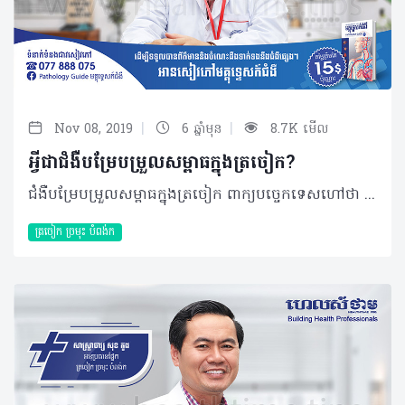
|
|
Nov 08, 2019
6 ឆ្នាំមុន
8.7K មើល
អ្វីជាជំងឺបម្រែបម្រួលសម្ពាធក្នុងត្រចៀក?
ជំងឺបម្រែបម្រួលសម្ពាធក្នុងត្រចៀក ពាក្យបច្ចេកទេសហៅថា Ear barotrauma គឺជាការបម្រែបម្រួលរវាងសម្ពាធមជ្ឈដ្ឋានខាងក្រៅត្រចៀកជាមួយសម្ពាធមជ្ឈដ្ឋានខាងក្នុងត្រចៀក។ ជាក់ស្តែង នាពេលបច្ចុប្បន្ននៅក្នុងប្រទេសកម្ពុជា ជំងឺនេះមានការកើនឡើងច្រើនគួរឲ្យកត់សម្គាល់ចំពោះអ្នកដែលនាំភ្ញៀវទេសចរ កីឡាករហែលទឹក និងអ្នកធ្វើការនៅលើយន្តហោះពិសេសអ្នកដែលធ្វើការនៅកន្លែងខ្ពស់។ មូលហេតុបង្ក និងកត្តាប្រឈម មូលហេតុចម្បងភាគច្រើននៃការឈឺត្រចៀក (Ear barotrauma) គឺបង្កពីការរលាក ឬស្ទះ និងមានបញ្ហាទៅលើបំពង់ Eustachian tube ដែលវាស្ថិតនៅផ្នែកខាងក្រោយក្រអូមមាត់ ពេលណាដែលវារលាកនោះទើបបង្កឲ្យមានជំងឺ Ear barotrauma កើតឡើង។ ដោយឡែក បុគ្គលដែលងាយប្រឈមនឹងបញ្ហាគឺអ្នកជ្រមុជទឹក ឬលិបទឹកដែលមានជម្រៅជ្រៅលើសពី ២ម៉ែត្រ អ្នកជំងឺអាល្លែកហ្ស៊ីច្រមុះ អ្នកជំងឺរីកសាច់ច្រមុះ អ្នកជំងឺដុះសាច់បំពង់ក ឬរលាកបំពង់កផ្នែកខាងក្រោយញឹកញាប់ អ្នកឧស្សាហ៍ផ្តាសាយ និងបុគ្គលដែលធ្វើការនៅកន្លែងខ្ពស់ដូចជាអ្នកបម្រើការលើយន្តហោះជាដើម។ ជំងឺនេះត្រូវបានបែងចែកជា ៥កម្រិតរួមមាន៖ • កម្រិត ១៖ ជុំវិញក្រដាសត្រចៀកចាប់ផ្តើមរលាក និងមានលក្ខណៈក្រហម • កម្រិត ២៖ ក្រដាសត្រចៀកទាំងមូលចាប់ផ្តើមរលាក និងក្រហម • កម្រិត ៣៖ ក្រដាសត្រចៀកចាប់ផ្តើមប៉ោង ឬផតចូលក្នុង • កម្រិត ៤៖ ផ្នែកខាងក្រោយក្រដាសត្រចៀកមានឈាម និងមានការឈឺចាប់ខ្លាំង • កម្រិត ៥៖ ក្រដាសត្រចៀករហែក ឬធ្លាយ ពិសេសមានការឈឺចាប់ខ្លាំង។ រោគសញ្ញា ជំងឺនេះអាចមានអាការៈឈឺចាប់ខ្លាំងក្នុងត្រចៀកហើយបណ្តាលឲ្យធ្ងន់ត្រចៀក ហ៊ឹងត្រចៀក ហូរឈាមតាមត្រចៀក និងវិលមុខតែម្តង។ ការធ្វើរោគវិនិច្ឆ័យ ជាដំបូងគ្រូពេទ្យនឹងធ្វើការពិនិត្យលើសញ្ញាគ្លីនិកដោយធ្វើការសាកសួរលម្អិតពីប្រវត្តិការងារ ឬប្រវត្តិជំងឺបន្ទាប់មកអ្នកជំងឺនឹងតម្រូវឲ្យធ្វើរោគវិនិច្ឆ័យដោយប្រើ Otoscope ឆ្លុះចូលក្នុងរន្ធត្រចៀកដើម្បីឲ្យដឹងពីកម្រិតនៃជំងឺ Ear barotrauma និងសភាពក្រដាសត្រចៀក។ វិធីសាស្រ្តព្យាបាល ការព្យាបាលធ្វើឡើងបន្ទាប់ពីការធ្វើរោគវិនិច្ឆ័យច្បាស់លាស់ ពិសេសការព្យាបាលទៅតាមកម្រិតនៃការប៉ះពាល់នីមួយៗ។ ប្រសិនបើជំងឺនេះស្ថិតនៅកម្រិតទី៥ ក្រដាសត្រចៀកធ្លាយ នោះការព្យាបាលគឺធ្វើដោយផ្ទាល់នៅក្នុងត្រចៀក ករណីនេះផងដែរ អ្នកជំងឺនឹងត្រូវព្យាបាលដោយការប្រើប្រាស់ថ្នាំ រួមផ្សំជាមួយការប្រើថ្នាំបន្តក់អង់ទីប៊ីយ៉ូទិកដើម្បីការពារកុំឲ្យឆ្លងមេរោគ។ ប្រសិនបើអ្នកជំងឺពុំទទួលបានការព្យាបាលទាន់ពេលវេលា ឬព្យាបាលមិនបានត្រឹមត្រូវនោះ ផលប៉ះពាល់ធ្ងន់អាចនឹងកើតមានឡើងដូចជា ធ្លាយក្រដាសត្រចៀក ការស្តាប់មានការថយចុះ និងហ៊ឹងត្រចៀក។ វិធីសាស្រ្តការពារ • ចំពោះអ្នកធ្វើដំណើរ ឬអ្នកធ្វើការនៅលើយន្តហោះត្រូវចេះរបៀបការពារខ្លួន៖ នៅពេលដែលយន្តហោះកំពុងហោះឡើងត្រូវទំពារស្ករកៅស៊ូ ឬយកម្រាមដៃបិទច្រមុះ រួចលេបទឹកមាត់ និងជាពិសេសនៅពេលយន្តហោះចុះត្រូវប្រើ Valsalva maneuver គឺយកម្រាមដៃបិទច្រមុះឲ្យជិត ហើយបិទមាត់និងផ្លុំខ្យល់ម្តងបន្តិចៗរហូតទាល់តែមានខ្យល់រត់ដល់ត្រចៀក។ អនុវត្តបែបនេះឲ្យបានច្រើនដងពេលយន្តហោះចុះ គឺអាចការពារពីជំងឺ Ear barotrauma បាន។ • ចំពោះអ្នកដែលនាំភ្ញៀវទេសចរងូតទឹក ឬអ្នកកីឡាហែលទឹកត្រូវការពារខ្លួនកុំឲ្យត្រចៀកប៉ះផ្ទាល់ជាមួយទឹក ដោយប្រើឧបករណ៍បិទត្រចៀក ឬយកដៃខ្ទប់ច្រមុះ ហើយលោតបែរខ្នងទៅមុន ឬអ្នកដែលលិបទឹកក្នុងជម្រៅជ្រៅគឺត្រូវប្រើ Valsalva maneuver ដូចគ្នាដែរ តែធ្វើនៅពេលកំពុងលិបចូលទៅទីជ្រៅ។ ប្រសិនបើអ្នកមាននូវអាការៈដូចដែលបានរៀបរាប់ខាងលើ អ្នកត្រូវមកប្រឹក្សា និងពិនិត្យសុខភាពឲ្យបានទៀងទាត់ជាមួយគ្រូពេទ្យជំនាញ ត្រចៀក ច្រមុះ និងបំពង់កដើម្បីទទួលបានការព្យាបាលមួយត្រឹមត្រូវ ប្រកបដោយប្រសិទ្ធភាព ចំណាយថវិកាតិច និងជាសះស្បើយ។ បកស្រាយដោយ៖ វេជ្ជបណ្ឌិត សុខ ដាលី ឯកទេសត្រចៀក ច្រមុះ និងបំពង់កនៃមន្ទីរពេទ្យព្រះអង្គឌួង អត្ថបទ៖ ដកស្រង់ចេញពីទស្សនាវដ្ដី ហេលស៍ថាម ប្រូ លេខ ៨៤ 2019 រក្សាសិទ្ធិគ្រប់យ៉ាង​ដោយ Healthtime Corporation ចំពោះគ្រប់អត្ថបទដោយគ្មានផ្នែកណាមួយត្រូវបោះពុម្ពផ្សាយចូលប្រព័ន្ធអុីនធឺណែតឧបករណ៍អេឡិចត្រូនិកអាត់ជាសំឡេងឬថតចំលងគ្រប់រូបភាពដោយគ្មានការអនុញ្ញាតឡើយ
ត្រចៀក ច្រមុះ បំពង់ក