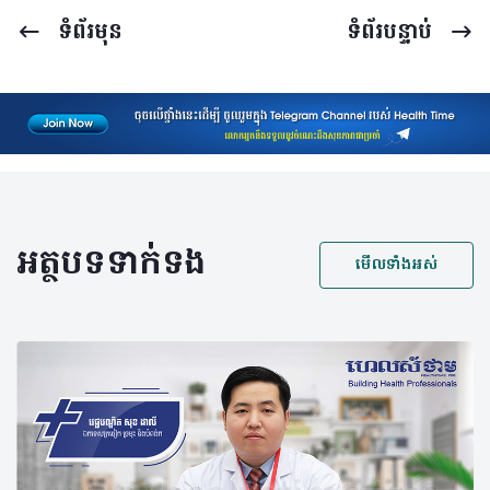
ទំព័រ​មុន
ទំព័រ​បន្ទាប់
អត្ថបទទាក់ទង
មើលទាំងអស់