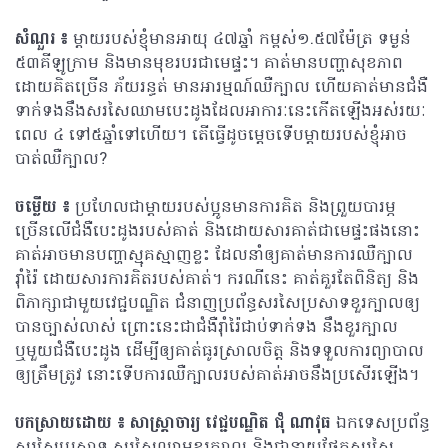
សំណួរ ៖
ម្តាយរបស់ខ្ញុំមានអាយុ ៤៧ឆ្នាំ កម្ពស់១.៥៧ម៉ែត្រ ទម្ងន់
៥៣គីឡូក្រាម និងមានមុខរបរជាមេផ្ទះ។ គាត់មានបញ្ហាសុខភាព
ដោយគិតច្រើន ភ័យរន្ធត់ មានអារម្មណ៍ឈឺក្បាល ហើយគាត់មានជំងឺ
ទាក់ទងនឹងសរសៃឈាមបេះដូងដែលអាការៈនេះកើតឡើងអស់រយៈ
ពេល ៤ ទៅ៥ឆ្នាំទៅហើយ។ តើធ្វើដូចម្តេចទើបម្តាយរបស់ខ្ញុំអាច
បាត់ឈឺក្បាល?
ចម្លើយ ៖
ប្រហែលជាម្តាយរបស់ប្អូនមានការគិត និងព្រួយបារម្ភ
ច្រើនលើជំងឺបេះដូងរបស់គាត់ និងដោយសារគាត់ជាមេផ្ទះផងនោះ
គាត់អាចមានបញ្ហាស្មុគស្មាញខ្លះ ដែលនាំឲ្យគាត់មានការឈឺក្បាល
រ៉ាំរ៉ៃ ដោយសារការគិតរបស់គាត់។ ករណីនេះ គាត់គួរតែពិនិត្យ និង
ពិភាក្សាជាមួយវេជ្ជបណ្ឌិត ជំនាញប្រព័ន្ធសរសៃប្រសាទខួរក្បាលឲ្យ
បានច្បាស់លាស់ ព្រោះនេះជាជំងឺរ៉ាំរ៉ៃជាប់ទាក់ទង នឹងខួរក្បាល
ឬមួយជំងឺបេះដូង ដើម្បីឲ្យគាត់ធូរស្រាលចិត្ត និងទទួលការព្យាបាល
ឲ្យត្រឹមត្រូវ នោះទើបការឈឺក្បាលរបស់គាត់អាចនឹងប្រសើរឡើង។
បកស្រាយដោយ ៖​ សាស្ត្រាចារ្យ វេជ្ជបណ្ឌិត ជុំ ណាវុធ
ឯកទេសប្រព័ន្ធ