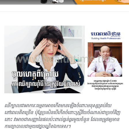
ឈឺក្បាលជាអាការៈធម្មតាអាចកើតមានឡើងចំពោះមនុស្សគ្រប់វ័យ
នៅពេលគិតច្រើន ប៉ុន្តែប្រសិនបើកើតចំពោះស្ត្រីវ័យចំណាស់ជាប្រចាំវិញ
នោះ វាអាចជាសញ្ញានៃផលប៉ះពាល់ធ្ងន់ធ្ងរមួយចំនួន ដែលតម្រូវឲ្យមាន
ការព្យាបាលជាមួយវេជ្ជបណ្ឌិតឯកទេស។