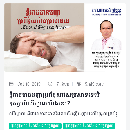
|
|
Jul 10, 2019
7 ឆ្នាំមុន
5.4K មើល
ខ្ញុំអាចមានបញ្ហាប្រព័ន្ធសរសៃប្រសាទទេបើ
ឧស្សាហ៍ឈឺក្បាលយ៉ាងនេះ?
ឈឺក្បាល គឺជាអាការៈរោគដែលកើតញឹកញាប់លើបុគ្គលគ្រប់រូបពិសេសអ្នកដែលមានការងារមមាញឹក។ ប៉ុន្តែរោគសញ្ញាឈឺក្បាលនេះក៏អាចជាប់ពាក់ព័ន្ធទៅនឹងជំងឺមួយចំនួនផងដែរដូចជាបញ្ហាប្រព័ន្ធប្រសាទជាដើម។ ប៉ុន្តែប្រសិនការឈឺចាប់កើតឡើងនៅផ្នែកខាងក្រោយនៃក្បាលដែលសង្ស័យថាប៉ះពាល់ទៅនឹងប្រព័ន្ធប្រសាទ ករណីរបស់អ្នកប្រហែលជាអាចដូចទៅនឹងករណីខាងក្រោម៖ សំណួរ៖ ខ្ញុំបាទអាយុ ៣២ឆ្នាំ កម្ពស់ ១ម៉ែត្រ៧៦ ទម្ងន់ ៦៥ គីឡូក្រាម ជាវិស្វករអគ្គិសនី។ ខ្ញុំមានបញ្ហាឈឺក្បាលមួយចំហៀងផ្នែកខាងក្រោយដែលកើតឡើងយូរៗម្តងតែមិនងាយបាត់។ ពេលខ្លះអាចឈឺពេញមួយសប្តាហ៍ ហើយការឈឺនេះបានធូរស្រាលខ្លះនៅពេលគេង។ ខ្ញុំបានប្រើប្រាស់ថ្នាំបំបាត់ការឈឺចាប់ដែលមានផ្សំ Paracetamol និង Ibuprofene ៣ដងក្នុងមួយថ្ងៃជារៀងរាល់ថ្ងៃដោយខ្លួនឯងនៅពេលមានអាការៈនេះ។ តើអាការៈនេះប៉ះពាល់ប្រព័ន្ធសរសៃប្រសាទឬយ៉ាងណា? តើខ្ញុំគួរធ្វើដូចម្តេច? ចម្លើយ៖ ចំពោះការឈឺក្បាលមួយចំហៀងផ្នែកខាងក្រោយ និងពេញមួយសប្តាហ៍ តែយើងមិនដឹងថាការឈឺនេះប៉ុន្មានថ្ងៃក្នុងមួយសប្តាហ៍ និងឈឺម្តងប៉ុន្មានម៉ោង។ ចំពោះការប្រើប្រាស់ថ្នាំបំបាត់ការឈឺចាប់គ្រាន់តែជួយបន្ធូរការឈឺចាប់បណ្តោះអាសន្នប៉ុណ្ណោះ ម្យ៉ាងទៀតថ្នាំបំបាត់ការឈឺចាប់មានកម្រិតផ្សេងៗគ្នា និងមិនដឹងថាអ្នកជំងឺញ៉ាំ ៣ដងក្នុងមួយថ្ងៃក្នុងកម្រិតណាដែលមិនបាត់នោះទេ។ បើតាមការរៀបរាប់ខាងលើអាចទាក់ទងនឹងជំងឺប្រកាំងប៉ុន្តែលោកគួរតែជួបពិភាក្សាជាមួយគ្រូពេទ្យឯកទេសប្រព័ន្ធសរសៃប្រសាទខួរក្បាលដើម្បីធ្វើរោគវិនិច្ឆ័យឲ្យបានត្រឹមត្រូវហើយបើមិនមានអ្វីពាក់ព័ន្ធនឹងផ្នែកខួរក្បាលទេលោកគ្រាន់តែទទួលការព្យាបាលឲ្យបានត្រឹមត្រូវនិងដោយទៀងទាត់ក្នុងរយៈពេល៣ខែនោះអាការៈលោកនឹងអាចមានភាពប្រសើរឡើង។ បកស្រាយដោយ៖ សាស្រ្តាចារ្យមហាបរិញ្ញា ជុំ ណាវុធ ឯកទេសប្រព័ន្ធសរសៃប្រសាទសរសៃឈាមខួរក្បាល និងជានាយផ្នែកសរសៃប្រសាទខួរក្បាលនៃមន្ទីរពេទ្យមិត្តភាពខ្មែរ-សូវៀត អត្ថបទ៖ ដកស្រង់ចេញពីទស្សនាវដ្ដី ហេលស៍ថាម ប្រូ លេខ ៧៩ ©2019 រក្សាសិទ្ធិគ្រប់យ៉ាង​ដោយ Healthtime Corporation ចំពោះគ្រប់អត្ថបទដោយគ្មានផ្នែកណាមួយត្រូវបោះពុម្ពផ្សាយចូលប្រព័ន្ធអុីនធឺណែតឧបករណ៍អេឡិចត្រូនិកអាត់ជាសំឡេងឬថតចំលងគ្រប់រូបភាពដោយគ្មានការអនុញ្ញាតឡើយ
ប្រព័ន្ធប្រសាទ និងសរសៃឈាមខួរក្បាល
ប្រព័ន្ធប្រសាទ និងសរសៃឈាមខួរក្បាល