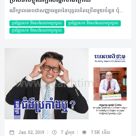
ប្រសិន​បើ​​ខ្ញុំ​ឈឺក្បាល​ផ្នែកខាង​ក្រោយ
ឈឺក្បាលអាចជាសញ្ញាធម្មតានៃបុគ្គលគិតច្រើនមួយចំនួន ប៉ុន្តែប្រសិនឈឺផ្នែកខាងក្រោយដែលសង្ស័យថាជាផលប៉ះពាល់ខួរក្បាលនោះ ករណីរបស់អ្នកប្រហែលដូចនឹងករណីខាងក្រោម... សំណួរ៖ ខ្ញុំបាទអាយុ២០ឆ្នាំ កម្ពស់១ម៉ែត្រ៧០ ទម្ងន់៦២គីឡូក្រាម មានមុខរបរជានិស្សិត។ ខ្ញុំឧស្សាហ៍ឈឺក្បាលណាស់ ពិសេសនៅផ្នែកខាងក្រោយ និងគេងមិនសូវលក់។ អាការៈនេះកើតឡើងតាំងពីក្មេងៗមកម្លេះ ប៉ុន្តែ ខ្ញុំមិនដែលទទួលបានការព្យាបាលណាមួយទេ ម៉្យាង ខ្ញុំក៏មិនមានប្រើប្រាស់ថ្នាំប្រចាំកាយអ្វីដែរ។ តើការឈឺក្បាលផ្នែកខាងក្រោយបែបនេះជាសញ្ញាណនៃជំងឺអ្វី? តើត្រូវព្យាបាលដោយវិធីណាខ្លះ? ចម្លើយ៖ ចំពោះអាការៈនេះ ប្រសិនបើប្អូនឈឺពីក្មេង កើតនៅទីតាំងដដែល និងមិនមានអាការៈប្រែប្រួលទេ ចំណុចនេះមិនមែនជាបញ្ហាចោទនោះទេ។ ការគេងមិនសូវលក់អាចជះឥទ្ធិពលលើការឈឺក្បាល ហេតុនេះគួរតែរកឲ្យឃើញប្រភពនៃការគេងមិនលក់នេះ ដើម្បីដោះស្រាយការគេងមិនលក់របស់ប្អូន ដែលនាំឲ្យធូរស្រាលដល់ការឈឺក្បាលរបស់ប្អូនផងដែរ។ ម្យ៉ាងទៀត ផ្នែកខាងក្រោយរបស់ខួរក្បាលគឺពាក់ព័ន្ធនឹងគំហើញ បើមានការប៉ះពាល់លើផ្នែកខួរក្បាល គឺអាចមានបញ្ហាដល់ភ្នែក ដូចជាព្រិលភ្នែកផ្នែកខាងឆ្វេង ឬស្តាំជាដើម។ ដូចនេះ ករណីរបស់ប្អូន អាចទាក់ទងនឹងការគេងមិនលក់ មិនទាក់ទងនឹងខួរក្បាលផ្នែកខាងក្រោយទេ។ ទោះជាយ៉ាងណាក៏ដោយ ការជួបពិភាក្សាជាមួយវេជ្ជបណ្ឌិតគឺជារឿងសំខាន់ ព្រោះអាចជួយប្អូនស្រាយនូវបញ្ហាកំពុងមាន និងទទួលបានការពន្យល់ច្បាស់លាស់។ គួរបញ្ជាក់ផងដែរថា ការជួបវេជ្ជបណ្ឌិតមិនសំខាន់តែលើការផ្តល់ថ្នាំតែមួយមុខទេ តែសំខាន់លើដំបូន្មានដែលត្រូវយកទៅប្រើប្រាស់ និងអនុសាសន៍ផ្សេងៗដែលអាចរាប់បញ្ចូលទាំងមាន ឬគ្មានថ្នាំ ឬទាំងពីរ ដែលអាចឲ្យប្អូនជាពីជំងឺឈឺក្បាលនេះបានដែរ។ បកស្រាយដោយ៖ សាស្ត្រាចារ្យវេជ្ជបណ្ឌិត ជុំ ណាវុធ ឯកទេសប្រព័ន្ធសរសៃប្រសាទ សរសៃឈាមខួរក្បាល និងជានាយផ្នែកសរសៃប្រសាទខួរក្បាល នៃមន្ទីរពេទ្យមិត្តភាពខ្មែរ-សូវៀត ©2019 រក្សាសិទ្ធិគ្រប់យ៉ាង​ដោយ Healthtime Corporation ចំពោះគ្រប់អត្ថបទដោយគ្មានផ្នែកណាមួយត្រូវបោះពុម្ពផ្សាយចូល ប្រព័ន្ធអ៊ីនធឺណែតឧបករណ៍អេឡិចត្រូនិកអាត់ជាសំឡេងឬថតចំលងគ្រប់រូបភាពដោយគ្មានការអនុញ្ញាតឡើយ
ប្រព័ន្ធប្រសាទ និងសរសៃឈាមខួរក្បាល
ប្រព័ន្ធប្រសាទ និងសរសៃឈាមខួរក្បាល
ប្រព័ន្ធប្រសាទ និងសរសៃឈាមខួរក្បាល
|
|
Jan 02, 2019
7 ឆ្នាំមុន
7.5K មើល