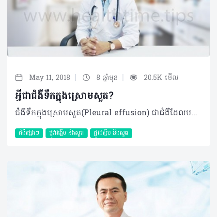
|
|
May 11, 2018
8 ឆ្នាំមុន
20.5K មើល
អ្វីជាជំងឺទឹកក្នុងស្រោមសួត?
ជំងឺទឹកក្នុងស្រោមសួត(Pleural effusion) ជាជំងឺដែលបណ្ដាលមកពីមានវត្តមានទឹក(Liquide)ច្រើនខុសធម្មតានៅក្នុងចន្លោះសួត និងប្រអប់ទ្រូង(Visceral and Parietal pleura) ។ ជាធម្មតា នៅចន្លោះរវាង សួត និង ប្រអប់ទ្រូង (pleural space) តែងតែមានបរិមាណទឹកតិចតួច (10-20ml) សំរាប់ជាសំណើមជួយសម្រួល(Lubricate) នៅពេលសួត កកិតជាមួយប្រអប់ទ្រូងក្នុងកំឡុងពេលធ្វើចលនាដង្ហើម ប៉ុន្តែបរិមាណទឹកនេះអាចកើនឡើងខុសធម្មតានៅក្នុងករណីមួយចំនួន។ នៅពេលដែលបរិមាណទឹកនេះកើនឡើងច្រើនក្នុងកម្រិតណាមួយ វាអាចបណ្តាលអោយអ្នកជំងឺហត់ ពិបាកដកដង្ហើម ឈឺទ្រូង ក្អក និង រួមផ្សំជាមួយសញ្ញាមួយចំនួនទៀតប្រែប្រួលទៅតាមមូលហេតុរបស់វា។ ជាទូទៅ គេចែកប្រភេទទឹកនេះជា2ក្រុមធំៗ៖ -Transudative pleural effusion: ទឹកប្រភេទនេះអាចជាលទ្ធផលនៃការធ្លាក់ចុះប្រូតេអ៊ីនក្នុងឈាម ឬ កើនឡើងសំពាធក្នុងសរសៃឈាម ដែលលក្ខខណ្ឌ័ទាំង2នេះជំរុញអោយមានការជ្រាបទឹកពីសសៃឈាមចាក់ចូលទៅក្នងចន្លោះស្រោមសួត។ ជាធម្មតា បើគេវិភាគឃើញទឹកប្រភេទនេះ គេអាចសន្និដ្ឋានបានថាស្រោមសួតពុំមានជំងឺទេ មូលហេតុគឺមកពីជំងឺផ្សេង។ -exudative pleural effusion: ទឹកប្រភេទនេះភាគច្រើនជាផលនៃការរលាកស្រោមសួតផ្ទាល់ដោយមេរោគប្រភេទណាមួយ ឬ ដោយជំងឺមហារីក និងជំងឺមួយចំនួនទៀត។ គេអាចដឹងថាមានទឹកចូលក្នុងស្រោមសួតបាន ដំបូងតាមរយៈការថតសួតដោយកាំរស្មី (Chest X-ray) ហើយគេអាចបញ្ជាក់អោយបានកាន់តែច្បាស់លាស់នូវបរិមាណ ជំរៅ កំហាប់ទឹក និងភាពស្អិត (loculation) ដោយការធ្វើ Ultrasound និង Scan។ ការព្យាបាលជំងឺនេះអោយមានប្រសិទ្ធភាព ទាមទារជាមុន នូវការធ្វើរោគវិនិច្ឆ័យរកមូលហេតុអោយបានត្រឹមត្រូវច្បាស់លាស់ តាមរយៈការសិក្សាលើរោគសញ្ញារាងកាយ ការបូមទឹកស្រោមសួតទៅពិនិត្យវិភាគ (Thoracentesis) ហើយក្នុងករណីខ្លះ គឺតំរូវរហូតដល់ការច្រិបសាច់ស្រោមសួត(Pleural biopsy) យកទៅវិភាគទៀតផង។ ការបូមទឹកពីក្នុងស្រោមសួត ឬច្រិបសាច់សួត ត្រូវធ្វើដោយគ្រូពេទ្យជំនាញ ហើយក្នុងករណីខ្លះត្រូវទាមទារអោយមានការតម្រង់ទិស និងដៅចំណុចដែលត្រូវបូមអោយបានជាក់លាក់ ដើម្បីអោយការបូមមានប្រសិទ្ធភាព និងជៀសវាងនូវផលវិបាកផ្សេងៗ ដូចជា ខ្យល់ចូលក្នុងស្រោមសួត(Pneumothorax) ការហូរឈាមច្រើន និងចាក់ម្ចុលចំសរីរាង្គផ្សេង។ បកស្រាយដោយ វេជ្ជបណ្ឌិត អ៊ឹម វិសិដ្ឋ ឯកទេសជំងឺសួត មន្ទីរពេទ្យមិត្តភាពខ្មែរសូវៀត លេខ ទូរស័ព្ទទំនាក់ទំនង(017 333 251) ©2018 រក្សាសិទ្ធិគ្រប់យ៉ាងដោយ Healthtime Corporation ចំពោះគ្រប់អត្ថបទដោយគ្មានផ្នែកណាមួយត្រូវបោះពុម្ពផ្សាយចូល ប្រព័ន្ធអ៊ីនធឺណែតឧបករណ៍អេឡិចត្រូនិកអាត់ជាសំឡេង ឬថតចំលងគ្រប់រូបភាពដោយគ្មានការអនុញ្ញាតឡើយ
ជំងឺផ្សេងៗ
ផ្លូវដង្ហើម និងសួត
ផ្លូវដង្ហើម និងសួត