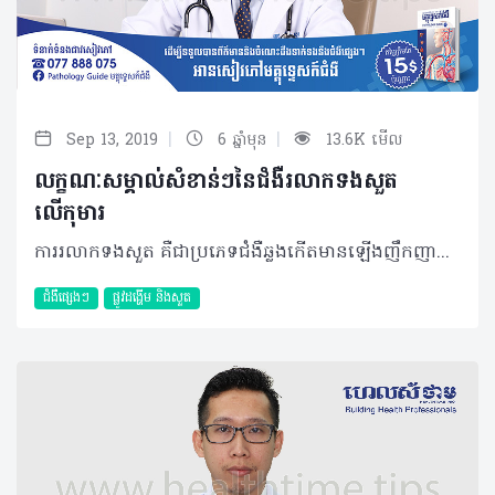
|
|
Sep 13, 2019
6 ឆ្នាំមុន
13.6K មើល
លក្ខណៈសម្គាល់សំខាន់ៗនៃជំងឺរលាកទងសួត
លើកុមារ
ការរលាកទងសួត គឺជាប្រភេទជំងឺឆ្លងកើតមានឡើងញឹកញាប់ចំពោះក្មេងតូច និងទារក ដោយសារមានការរលាក និងស្ទះក្នុងទងសួត (Bronchiole) ដែលភាគច្រើនបង្កឡើងពីវីរុស។ ជាធម្មតារយៈពេលនៃជំងឺរលាកទងសួត គឺនៅអំឡុងខែត្រជាក់។ ជំងឺរលាកទងសួត ចាប់ផ្តើមជាមួយនឹងរោគសញ្ញាប្រហាក់ប្រហែលទៅនឹងជំងឺផ្តាសាយ ប៉ុន្តែវាអាចវិវឌ្ឍទៅជាក្អក ឮសំឡេងពេលដកដង្ហើម និងពេលខ្លះពិបាកដកដង្ហើម។ សញ្ញានៃការរលាកទងសួតអាចស្ថិតនៅពីច្រើនថ្ងៃទៅច្រើនសប្តាហ៍ ឬរហូតដល់មួយខែ។ កុមារភាគច្រើនបានធូរស្រាលដោយការសម្រាកព្យាបាលនៅផ្ទះ និងមានភាគរយតិចបំផុតដែលទាមទារឲ្យមានការព្យាបាលនៅមន្ទីរពេទ្យ។ លក្ខណៈនៃជំងឺ ការរលាកដែលប៉ះពាល់ផ្នែកនៃសួតត្រង់ bronchioles ត្រូវបានហៅថាជាជំងឺរលាកទងសួត។ Bronchioles មានលក្ខណៈតូច បំពង់មែកធាងដែលដឹកនាំខ្យល់ចេញចូលពីសួត។ នៅពេលបំពង់នេះ ត្រូវបានឆ្លងមេរោគ វាឡើងហើម និងពេញដោយស្លេស្ម ដែលធ្វើឲ្យពិបាកក្នុងការដកដង្ហើម។ ជំងឺរលាកទងសួតជាធម្មតាប៉ះពាល់ដល់ក្មេងអាយុក្រោម ២ឆ្នាំ ដែលអាចជាដោយខ្លួនឯងចំពោះក្មេងភាគច្រើន ប៉ុន្តែកុមារខ្លះដែលមានជំងឺនេះត្រូវការជួបប្រឹក្សាជាមួយគ្រូពេទ្យជាចាំបាច់។ ការចម្លងរោគ មូលហេតុចម្បងនៃការរលាកទងសួតគឺបណ្ដាលមកពីវីរុសមានឈ្មោះថា respiratory syncytial virus ឬ RSV។ វីរុសប្រភេទនេះរស់នៅក្នុងដំណក់ទឹកល្អិតៗ ដែលមាននៅក្នុងខ្យល់ពេលអ្នកជំងឺក្អក ឬកណ្តាស់ដែលអាចសាយភាយបានយ៉ាងងាយស្រួលពីមនុស្សម្នាក់ ទៅកាន់មនុស្សម្នាក់ទៀត។ រោគសញ្ញា ជាទូទៅ ការរលាកទងសួត ចាប់ផ្តើមដូចជាជំងឺផ្តាសាយដែរ ដែលកុមារតែងលេចឡើងនូវអាការៈដូចខាងក្រោម៖ • តឹងច្រមុះ ឬហៀរសម្បោរ • ក្អកដែលមានលក្ខណៈស្រាល • ក្តៅខ្លួនលើសពី៣៨ អង្សាសេ • ថយចុះចំណង់អាហារ។ នៅពេលការរលាកទងសួតកាន់តែវិវឌ្ឍធ្ងន់ធ្ងរ កុមារអាចលេចឡើងនូវសញ្ញាបន្ថែមរួមមាន៖ • ដកដង្ហើមញាប់ ឬមានបញ្ហាដង្ហើម៖ ចំពោះទារក សញ្ញាដំបូងអាចជាការផ្អាកដង្ហើមក្នុងរយៈពេលពី ១៥វិនាទី ឬ២០វិនាទី • ឮសំឡេងពេលដកដង្ហើម (ជាធម្មតាមានរយៈពេល៧ថ្ងៃ) • ក្អកធ្ងន់ធ្ងរ (រហូតដល់១៤ថ្ងៃ ឬយូរជាងនេះ) • មានបញ្ហាក្នុងការញ៉ាំ និងផឹក (ដោយសារសញ្ញាផ្សេងៗ)។ ការព្យាបាល ការព្យាបាលសំខាន់បំផុតនៃជំងឺរលាកទងសួត គឺត្រូវប្រាកដថាទារក ឬកូនរបស់អ្នកទទួលបានអុកស៊ីសែនគ្រប់គ្រាន់ ដោយគ្រូពេទ្យ ឬគិលានុបដ្ឋាកត្រូវបឺតស្លេស្មចេញពីច្រមុះកូនអ្នក ឬផ្តល់ខ្យល់មានសំណើម ឬអុកស៊ីសែនសម្រាប់ការដកដង្ហើម។ គួរបញ្ជាក់ថាគ្រូពេទ្យនឹងមិនផ្តល់ថ្នាំអង់ទីប៊ីយ៉ូទិកទេ ព្រោះការរលាកទងសួតបង្កឡើងពីវីរុស ហើយអង់ទីប៊ីយ៉ូទិកមិនមានប្រសិទ្ធភាពសម្លាប់វីរុសបានឡើយ។ ការថែទាំទារក ជាការពិតណាស់ គន្លឹះមួយចំនួនដែលឪពុកម្តាយគួរអនុវត្តដើម្បីជួយដល់កូនៗពីជំងឺរលាកទងសួតនេះរួមមាន៖ • ត្រូវប្រាកដថាកូនអ្នកទទួលបានជាតិទឹកគ្រប់គ្រាន់ • ប្រើប្រាស់ឧបករណ៍ផ្តល់សំណើមក្នុងបន្ទប់គេងរបស់កូនអ្នក • បើកូនអ្នកមិនស្រួលដោយសារក្តៅខ្លួន អ្នកអាចព្យាបាលដោយប្រើប៉ារ៉ាសេតាម៉ុល ឬ Ibuprofen • ចៀសវាងការប្រើ Aspirin ចំពោះក្មេងអាយុតិចជាង ១៨ឆ្នាំ • សម្អាតច្រមុះកូនអ្នកជាមួយសូលុយស្យុងសេរ៉ូមប្រៃ • បើកូនអ្នកមានអាយុលើសពី១ឆ្នាំ អាចផ្តល់អាហារក្តៅឧណ្ហៗ សារធាតុរាវថ្លាដើម្បីសម្រួលបំពង់ក និងជួយកាត់បន្ថយស្លេស្ម • ឲ្យកូនអ្នកគេងកើយខ្នើយបើពួកគេអាយុលើសពីមួយឆ្នាំ (មិនត្រូវប្រើខ្នើយទេបើកូនអ្នកអាយុក្រោម ១ឆ្នាំ) • គួរគេងក្នុងបន្ទប់ជាមួយកូនអ្នក ដូច្នេះ អ្នកនឹងអាចដឹងភ្លាមៗប្រសិនពួកគេពិបាកដកដង្ហើម • មិនអនុញ្ញាតឲ្យមាននរណាម្នាក់ជក់បារីនៅក្បែរកូនអ្នកឡើយ។ ការការពារ អ្នកអាចកាត់បន្ថយឱកាសដែលកូនអ្នកនឹងកើតជំងឺរលាកទងសួតដោយ៖ • លាងសម្អាតដៃអ្នក និងដៃកូនរបស់អ្នកឲ្យបានញឹកញាប់ជាមួយសាប៊ូដុំ និងទឹក ឬប្រើអាល់កុលជូតដៃ • នៅឲ្យឆ្ងាយពីមនុស្សពេញវ័យ ឬក្មេងដែលឈឺ • ចាក់វ៉ាក់សាំងបង្ការជំងឺផ្តាសាយជាប្រចាំចំពោះអ្នក និងកូនតូចរបស់អ្នក។ ជំងឺរលាកទងសួតអាចលាប់ឡើងវិញ ហើយការបង្ករោគអាចកើតឡើងលើសពីម្តងអំឡុងពេលជាមួយគ្នាក្នុងរដូវកាលនៃជំងឺផ្លូវដង្ហើម ហើយអ្នកជំងឺខ្លះអាចមានការបង្ករោគពីវីរុសពីរផ្សេងគ្នាក្នុងពេលតែមួយ។ បន្ថែមពីនោះ គ្រប់អ្នកជំងឺរលាកទងសួតត្រូវរក្សាគម្លាតឲ្យនៅដាច់ដោយឡែកពីអ្នកជំងឺផ្សេងទៀតដែលមាន និងគ្មានជំងឺរលាកទងសួត។ ប្រសិនបើចាំបាច់ អ្នកជំងឺដែលបង្កពីវីរុសដូចគ្នាអាចនៅបន្ទប់ជាមួយគ្នា ទោះជាយ៉ាងណាក៏ដោយបម្រុងប្រយ័ត្នគួរតែត្រូវបានអនុវត្តជានិច្ច។ ការវិវឌ្ឍ គួរបញ្ជាក់ដែរថា កុមារដែលធ្លាប់មានជំងឺរលាកទងសួតអាចនឹងពិបាកដកដង្ហើម ឬដកដង្ហើមឮម្តងទៀតក្នុងកម្រិតតែ៥០% ប៉ុណ្ណោះ។ ម៉្យាងទៀតគេនៅមិនទាន់ច្បាស់ថា តើវីរុសអាចបង្កឲ្យមានជំងឺហឺតបន្ថែមទៀត ឬកុមារដែលមានជំងឺហឺតអាចប្រឈមខ្ពស់ទៅនឹងជំងឺរលាកទងសួតឬយ៉ាងណា។ បកស្រាយដោយ៖ វេជ្ជបណ្ឌិត វ៉ាន សុខជា ឯកទេសរោគកុមារ សញ្ញាបត្រពីប្រទេសបារំាងនិងអូស្ត្រាលី បម្រើការនៅមន្ទីរពេទ្យកុមារជាតិ និងជាប្រធានមន្ទីរសំរាកព្យាបាលរោគកុមារ ម៉ាក់ស៊ីឃែរ អត្ថបទ៖ ដកស្រង់ចេញពីទស្សនាវដ្ដី ហេលស៍ថាម ប្រូ លេខ ៨៣ 2019 រក្សាសិទ្ធិគ្រប់យ៉ាង​ដោយ Healthtime Corporation ចំពោះគ្រប់អត្ថបទដោយគ្មានផ្នែកណាមួយត្រូវបោះពុម្ពផ្សាយចូលប្រព័ន្ធអុីនធឺណែតឧបករណ៍អេឡិចត្រូនិកអាត់ជាសំឡេងឬថតចំលងគ្រប់រូបភាពដោយគ្មានការអនុញ្ញាតឡើយ
ជំងឺផ្សេងៗ
ផ្លូវដង្ហើម និងសួត