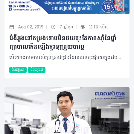
|
|
Aug 02, 2019
7 ឆ្នាំមុន
11.1K មើល
ជំងឺឆ្លងនៅតម្រងនោមមិនថយចុះតែភាពស៊ាំនៃថ្នាំ
ព្យាបាលកើនឡើងគួរឲ្យព្រួយបារម្ភ
បើយោងតាមការសិក្សាស្រាវជ្រាវដែលបានចុះផ្សាយក្នុងវេបសាយវិទ្យាស្ថានសុខភាពជាតិអាមេរិក (PubMed) បានបង្ហាញថា ជំងឺឆ្លងនៅប្រព័ន្ធតម្រងនោម (UTIs) នៅតែជាបញ្ហាសុខភាពសារធាណៈដ៏គួរឲ្យព្រួយបារម្ភដោយអត្រានៃការឆ្លងជំងឺនេះប្រចាំឆ្នាំមានប្រមាណជា ១៥០លាននាក់ដែលភាគច្រើននៃការបង្ករោគបណ្តាលមកពីបាក់តេរីកាចសាហាវមួយចំនួនដូចជា Escherichia coli (80%), Klebsiella pneumoniae, Proteus mirabilis, Enterococcus faecalis និងStaphylococcus saprophyticus។ ដូចដែរមិត្តអ្នកអានបានជ្រាបខ្លះៗហើយថា ប្រព័ន្ធតម្រងនោមជាបណ្តុំសរីរាង្គផ្នែកខាងក្រោមនៃរាងកាយដែលមានតួនាទីយ៉ាងសំខាន់ក្នុងការបញ្ចេញជាតិពុល ត្រួតពិនិត្យសម្ពាធឈាមធ្វើឲ្យមានតុល្យភាពអេឡិចត្រូលីត្រ និងជាកត្តារួមចំណែកដ៏សំខាន់ក្នុងការផលិតគ្រាប់ឈាមក្រហមផងដែរ។ ប្រព័ន្ធតម្រងនោមរួមបញ្ចូលនូវសរីរាង្គតម្រងនោម ឬក្រលៀនចំនួន២ បង្ហួរនោមខាងលើ២ ប្លោកនោម១ និងបង្ហួរនោមខាងក្រោម១ សម្រាប់មនុស្សស្រី ដោយឡែកសម្រាប់មនុស្សប្រុស ប្រូស្តាតជាសរីរាង្គសម្គាល់១ បន្ថែមទៀតដែលស្ថិតនៅក្រោមប្លោកនោម។ និយមន័យ ការបង្ករោគលើប្រព័ន្ធតម្រងនោមគឺសំដៅលើការឈ្លានពានរបស់បាក់តេរីចំពោះសរីរាង្គណាមួយនៃប្រព័ន្ធតម្រងនោម ដែលជាទូទៅវាអាចបណ្តាលឲ្យមានការរលាក និងការបង្ករោគចំពោះសរីរាង្គទាំងនោះ។ ការបង្ករោគលើប្រព័ន្ធតម្រងនោមត្រូវបានបែងចែកជា ២ប្រភេទគឺ៖ • Infection Urinaire Haute ឬ Pyélonephrite/Pyelonephritis៖ ជាការបង្ករោគនៅប្រព័ន្ធតម្រងនោមផ្នែកខាងលើដែលមានដូចជាតម្រងនោម ឬក្រលៀន និងបង្ហួរនោមផ្នែកខាងលើ។ ក្នុងនោះដែរ វាត្រូវបានបែងចែកជា ២ប្រភេទបន្ថែមទៀតគឺ Pyélonephrite obstructive ដែលបង្កឲ្យមានការស្ទះទឹកនោម (ជួនកាលអាចបណ្តាលមកពីក្រួស ឬដុំមហារីក) និង Pyélonephrite non obstructive ដែលមូលហេតុចម្បងគឺបណ្តាលមកពីការបង្ករោគតាមឈាម (Hématogène) ជាពិសេសក្នុងករណីអ្នកជំងឺដែលមានប្រព័ន្ធការពាររាងកាយខ្សោយដូចជាអ្នកជំងឺទឹកនោមផ្អែម អ្នកប្រើថ្នាំបន្ថយប្រព័ន្ធការពាររាងកាយ (Corticoide, Immunodépresseur) ស្រ្ដីមានផ្ទៃពោះ អ្នកជំងឺខ្សោយតម្រងនោម... ជាកត្តាធ្វើឲ្យមេរោគមានឱកាសឈ្លានពានបាន។ Infection Urinaire Haute តែងបណ្តាលឲ្យមានគ្រោះថ្នាក់ធ្ងន់ធ្ងរដល់អាយុជីវិត។ • Infection Urinaire Basse៖ ជាការបង្ករោគនៅតម្រងនោមផ្នែកខាងក្រោម ដែលរាប់ចាប់ពីប្លោកនោម ប្រូស្តាត (សម្រាប់បុរស) និងបង្ហួរនោមខាងក្រោម។ ជាទូទៅ វាមិនបង្កជាគ្រោះថ្នាក់ធ្ងន់ធ្ងរដល់អាយុជីវិតភ្លាមៗដូច InfectionUrinaire Haute ឡើយ។ គួរបញ្ជាក់ផងដែរថា រហូតមកដល់ពេលនេះ អត្រានៃការបង្ករោគលើប្រព័ន្ធតម្រងនោមនៅតែមានចំនួនច្រើនគួរឲ្យកត់សម្គាល់ដដែល ហើយអ្វីដែលជាកង្វល់បន្ថែមទៀតនោះគឺភាពស៊ាំនៃមេរោគបង្កទៅនឹងថ្នាំអង់ទីប៊ីយ៉ូទិក ឬថ្នាំផ្សះកាន់តែមានចំនួនច្រើនឡើងៗ។ មូលហេតុ និងបុគ្គលប្រឈម បាក់តេរីជាមូលហេតុចម្បងដែលតែងបង្កឲ្យមានការរលាកតម្រងនោម និងបង្ករោគនៅសរីរាង្គទាំងឡាយនៃប្រព័ន្ធតម្រងនោម។ ក្នុងនោះដែរគេសង្កេតឃើញថា បុគ្គលដែលងាយប្រឈមនឹងជំងឺនេះមានដូចជា៖ • បុគ្គលដែលមានការរួមភេទញឹកញាប់ • វ័យចាស់ដែលអាចចាប់ពីអាយុ ៦០ឆ្នាំឡើង • អ្នកជំងឺទឹកនោមផ្អែម អ្នកជំងឺដែលមានប្រព័ន្ធការពាររាងកាយទ្រុឌទ្រោមដែលអាចជាអ្នកជំងឺHIV ឬអ្នកកំពុងប្រើប្រាស់ថ្នាំបន្ថយប្រព័ន្ធការពាររាងកាយ • អ្នកជំងឺខ្សោយតម្រងនោម • ស្រ្ដីមានផ្ទៃពោះ • បុគ្គលដែលមានបញ្ហាស្ទះទឹកនោម ដែលអាចបណ្តាលមកពីក្រួសក្នុងតម្រងនោម ដុំមហារីក ឬការរីកនៃក្រពេញប្រូស្តាតជាដើម។ គួរកត់សម្គាល់ដែរថា ស្ត្រីមានឱកាសប្រឈមនឹងការកើតជំងឺឆ្លងនៅប្រព័ន្ធតម្រងនោមជាងបុរស ដោយហេតុថា ជាលក្ខណៈធម្មជាតិស្ត្រីមានប្រវែងបង្ហួរនោមផ្នែកខាងក្រោមខ្លីជាងបុរស ដែលលក្ខខណ្ឌបែបនេះពិតជាអាចបង្កភាពងាយស្រួលដល់ការជ្រៀតចូលរបស់មេរោគ។ រោគសញ្ញា អ្នកអាចកត់សម្គាល់នូវសញ្ញាងាយៗខាងក្រោមដើម្បីជាគន្លឹះដែលអាចសង្ស័យថា ជាការបង្ករោគនៅប្រព័ន្ធតម្រងនោម ដែលសញ្ញាទាំងនោះមានដូចជា៖ • ចំនួនដងនៃការបត់ជើងតូចខុសប្រក្រតី (អាចញឹកញាប់ជាងមុន ឬមិនបត់ជើងសោះ) • ក្រហាយ ពិបាកបត់ជើងតូច ឬអាចឈឺបត់ជើងភ្លាម ទឹកនោមបញ្ចេញមកភ្លាមៗ • ទឹកនោមមានក្លិនអាក្រក់ សភាពល្អក់ ខ្ទុះ ឬមានឈាមមកលាយឡំជាមួយ។ ករណីមានឈាមបែបនេះគឺជាសញ្ញាដ៏គួរឲ្យព្រួយបារម្ភដែលអាចទាក់ទងនឹងការរលាកធ្ងន់ធ្ងរ ក្រួសតម្រងនោម ឬមហារីកជាដើម • បន្ថែមពីនេះ អ្នកជំងឺអាចស្តែងចេញជាអាការៈក្តៅខ្លួន ស្រៀវស្រាញ ដែលជាសញ្ញាសម្គាល់នៃការបង្ករោគនៅប្រព័ន្ធតម្រងនោមផ្នែកខាងលើ (Infection Urinaire Haute)។ យន្តការនៃការបង្ករោគ ករណីដែលតែងកើតមានឡើងជាញឹកញាប់ចំពោះការបង្ករោគនៅតម្រងនោមនោះគឺការជ្រៀតចូលរបស់បាក់តេរីទៅក្នុងរាងកាយតាមរយៈបង្ហួរនោមផ្នែកខាងក្រោម។ បន្ទាប់មកបាក់តេរីចាប់ផ្តើមធ្វើការបែងចែកខ្លួនដើម្បីបង្កើនចំនួន ព្រមទាំងធ្វើដំណើរទៅកាន់តម្រងនោម ក្រលៀនដែលជាទីកន្លែងរស់នៅ និងបង្ករោគដ៏ល្អបំផុត។ រាល់ពេលមានបាក់តេរីចូលក្នុងរាងកាយខ្លួនរបស់យើងតែងធ្វើសកម្មភាពប្រឆាំងតបតដែលមានស្តែងជាអាការៈ និងសញ្ញាផ្សេងៗ។ ម៉្យាងក្រៅពីការចម្លងរោគតាមផ្លូវខាងក្រោមបាក់តេរីដែលស្ថិតនៅទីតាំងផ្សេងទៀតនៃរាងកាយក៏អាចបន្លាស់ទីតាមចរន្តឈាម ហើយមានសមត្ថភាពឈ្លានពាន និងបង្ករោគនៅតម្រងនោមបានដែរ។ ប៉ុន្តែករណីបែបនេះជាករណីដែលកម្រនឹងអាចកើតមានឡើងណាស់។ ការធ្វើរោគវិនិច្ឆ័យ ដើម្បីបញ្ជាក់ច្បាស់អំពីមូលហេតុពិតប្រាកដដែលបណ្តាលឲ្យមានការបង្ករោគនៅតម្រងនោម ក្រុមគ្រូពេទ្យឯកទេសនឹងធ្វើការ៖ • ប្រមូលទឹកនោម និងវិភាគទឹកនោមរបស់អ្នកជំងឺតាមរយៈតេស្តម៉្យាងដែលមានឈ្មោះថា ECBU (Examine Cytobacteriologique des Urines)៖ ជាប្រភេទតេស្តដែលអាចពិនិត្យបានទាំងលក្ខណៈខាងក្រៅនៃទឹកនោមដោយផ្ទាល់ព្រមទាំងការបណ្តុះមេរោគជាមួយការធ្វើតេស្តថ្នាំផ្សះដែលអាចសម្លាប់មេរោគបានទៀតផង។ វិធីសាស្រ្តវិភាគទឹកនោមគឺជាវិធីសាស្ត្រដ៏ចាំបាច់ និងមិនអាចខានបាន ក្នុងការកំណត់រកអត្តសញ្ញាណពិតប្រាកដនៃមេរោគបង្កព្រមទាំងជាជំនួយក្នុងការព្យាបាលផងដែរ។ ក្រៅពីនេះ ក្រុមគ្រូពេទ្យក៏អាចពិនិត្យបន្ថែមតាមរយៈការធ្វើអេកូសាស្ត្រ ថតវិទ្យុសាស្ត្រ (ASP) ឬ Scanner ក្នុងករណីការធ្វើអេកូសាស្ត្រ និងថតវិទ្យុសាស្ត្រ(ASP) រករោគវិនិច្ឆ័យមិនឃើញ។ វិធីសាស្រ្តព្យាបាល ជាទូទៅ ការព្យាបាលត្រូវបានចែកចេញជា ២៖ ១ ការរលាកតម្រងនោមផ្នែកខាងក្រោម៖ • ពិនិត្យទឹកនោម(ECBU) មុនឲ្យប្រើថ្នាំផ្សះ។ • ការជ្រើសរើសថ្នាំផ្សះ ដែលមានសមត្ថភាពប្រឆាំងនឹងបាក់តេរីបានច្រើនប្រភេទ (Antibiotique Larges Spectres) បន្ទាប់ពីយកទឹកនោមរួច។លទ្ធផល ECBU អាចបាននៅថ្ងៃទី ៣ ទៅ៥។ ក្រោយចេញលទ្ធផលបណ្តុះមេរោគ និងតេស្តភាពស៊ាំនៃថ្នាំផ្សះ អ្នកជំងឺប្រហែលជាអាចតម្រូវឲ្យមានការផ្លាស់ប្តូរប្រភេទថ្នាំផ្សះ ឬរក្សានូវការប្រើប្រភេទថ្នាំដដែល ទៅតាមលទ្ធផលបណ្តុះមេរោគ (Antibiogramme) បូករួមជាមួយការណែនាំអំពីការប្រើប្រាស់ថ្នាំផ្សះឲ្យបានត្រឹមត្រូវ និងគ្រប់ចំនួន។ • រុករក និងព្យាបាលមូលហេតុ៖ ប្រូស្តាតរីកប៉ោងក្រួសស្ទះបង្ហួរខាងក្រោមត្បៀតបង្ហួរខាងក្រោមមានដុំសាច់បង្ហួរខាងក្រោម….។ ២ ការរលាកតម្រងនោមផ្នែកខាងលើ (អ្នកជំងឺត្រូវសម្រាកពេទ្យ) • Pyélonephrite aigue obstructive៖ បង្ហូរទឹកនោមដែលស្ទះជាបន្ទាន់ Drainage en urgence (Sonde JJ ឬ Néphrostomie) បញ្ចៀសការប្រមូលផ្តុំនៃមេរោគ (Choc septique) ពិនិត្យទឹកនោម(ECBU) មុនឲ្យប្រើថ្នាំផ្សះ (Antibiotique larges Spectres) បន្ទាប់មកទៀតរុករកនិងព្យាបាលមូលហេតុ ក្រួសស្ទះបង្ហួរខាងលើ មហារីកសរីរាង្គនៅក្បែរដូចជាមហារីកមាត់ស្បូន ពោះវៀនធំ… ដែលសង្កត់លើបង្ហួរនោម • Pyélonephrite aigue non obstructive៖ ពិនិត្យទឹកនោម(ECBU) បណ្តុះមេរោគក្នុងឈាម (Culture du sang) មុនឲ្យប្រើថ្នាំផ្សះ(Antibiotique Larges Spectres) រុករក និងព្យាបាល មូលហេតុអ្នកជំងឺទឹកនោមផ្អែម អ្នកជំងឺដែលមានប្រព័ន្ធការពាររាងកាយទ្រុឌទ្រោម ដែលអាចជាអ្នកជំងឺ HIV ឬអ្នកកំពុងប្រើប្រាស់ថ្នាំបន្ថយប្រព័ន្ធការពាររាងកាយ។ ផលវិបាក ប្រសិនបើអ្នកជំងឺមិនបានទទួលការព្យាបាលត្រឹមត្រូវទេនោះ អ្នកជំងឺអាចប្រឈមនឹងគ្រោះថ្នាក់ចំពោះសុខភាពដ៏គួរឲ្យព្រួយបារម្ភ៖ • ជាក់ស្តែង អ្នកជំងឺអាចនឹងបាត់បង់អាយុជីវិតដោយសារការឆ្លងមេរោគចូលក្នុងចរន្តឈាម (Septicémie) ដែលបង្កឲ្យមាន Choc Septique (ធ្លាក់សម្ពាធឈាមធ្ងន់ធ្ងរ) ក្នុងករណី Pyélonéphrite។ • ក្រៅពីនេះ មេរោគអាចនឹងមានភាពស៊ាំថ្នាំ (Résistances des antibiotiques) ចំពោះការមិនបានយកចិត្តទុកដាក់ទៅលើការព្យាបាលឲ្យបានត្រឹមត្រូវ។ ម៉្យាង កត្តានេះ ក៏អាចបណ្តាលឲ្យការព្យាបាលបន្ទាប់ជួបឧបសគ្គ ដោយហេតុថាការវិភាគ និងបណ្តុះមេរោគមិនអាចប្រព្រឹត្តទៅបាន (មេរោគបណ្តុះមិនដុះ)។ • ទាក់ទងនឹងការបង្ករោគនៅផ្នែកតម្រងនោមខាងក្រោម អ្នកជំងឺនឹងទទួលរងនូវការឈឺចាប់ ផលរំខានចំពោះសកម្មភាពប្រចាំថ្ងៃ ព្រមទាំងអាចវិវឌ្ឍជាការហូរឈាម (Cystite hémorragique) ជាពិសេសបន្តការឆ្លងរាលដាលទៅផ្នែកខាងលើដែលហៅថា Pyélonephrite។ វិធីសាស្រ្តការពារ តាមពិត ទម្លាប់ងាយៗប្រចាំថ្ងៃបានចូលរួមចំណែកកាត់បន្ថយអត្រានៃការឆ្លងរោគនៅប្រព័ន្ធតម្រងនោមយ៉ាងច្រើន។ សកម្មភាពទាំងនោះមានដូចជា៖ • ទម្លាប់ពិសាទឹកឲ្យបានច្រើន(៣លីត្រ ក្នុង២៤ម៉ោង) • ហាមទប់នោម ក្នុងរយៈពេលយូរ • រាល់ពេលបន្ទោបង់រួច ត្រូវលាងសម្អាតពីមុខទៅក្រោយ ដោយហេតុថា ទ្វារធំសម្បូរទៅដោយបាក់តេរីគ្រោះថ្នាក់ចំពោះតម្រងនោម • ត្រូវទៅបត់ជើងតូច រាល់ក្រោយពេលរួមភេទ (ទាំងប្រុស ទាំងស្រី) • រក្សាអនាម័យប្រដាប់ភេទឲ្យបានត្រឹមត្រូវ • ថែរក្សាសុខភាពឲ្យបានល្អ និងរឹងមាំ ចំពោះអ្នកមានប្រព័ន្ធការពាររាងកាយខ្សោយ (HIV, Immunosuppresseur) អ្នកជំងឺទឹកនោមផ្អែម...។ រាល់ពេលមានសញ្ញាណណាមួយទាក់ទងភាពមិនប្រក្រតីនៃសុខភាពតម្រងនោមដូចដែលបានរៀបរាប់ខាងលើសូមប្រញាប់អញ្ជើញទៅពិគ្រោះជាមួយក្រុមគ្រូពេទ្យជំនាញដោយចៀសវាងការប្រើប្រាស់ថ្នាំផ្សះដោយខ្លួនឯងមិនត្រឹមត្រូវ និងមិនគ្រប់កម្រិតដែលផ្តល់ជាផលលំបាកធ្ងន់ធ្ងរទៅនឹងការស៊ាំថ្នាំផ្សះ នាំឲ្យមានការចំណាយថវិកា ពេលវេលាកាន់តែច្រើន ហើយអាចបណ្តាលឲ្យបាត់បង់ជីវិតទៀតផង។ បន្ថែមពីនេះ អនាម័យប្រដាប់ភេទ និងការថែរក្សាសុខភាពប្រចាំថ្ងៃនៅតែជាកត្តាសំខាន់ដែលមិនគួរមើលរំលង។ បកស្រាយដោយ៖ វេជ្ជបណ្ឌិត ឈុន សុខា ឯកទេសតម្រងនោម និងជាអនុប្រធានផ្នែកតម្រងនោមនៃមន្ទីរពេទ្យមិត្តភាពខ្មែរ-សូវៀត អត្ថបទ៖ ដកស្រង់ចេញពីទស្សនាវដ្ដី ហេលស៍ថាម ប្រូ លេខ ៨១ 2019 រក្សាសិទ្ធិគ្រប់យ៉ាង​ដោយ Healthtime Corporation ចំពោះគ្រប់អត្ថបទដោយគ្មានផ្នែកណាមួយត្រូវបោះពុម្ពផ្សាយចូលប្រព័ន្ធអុីនធឺណែតឧបករណ៍អេឡិចត្រូនិកអាត់ជាសំឡេងឬថតចំលងគ្រប់រូបភាពដោយគ្មានការអនុញ្ញាតឡើយ
ជំងឺផ្សេងៗ
ជំងឺផ្សេងៗ