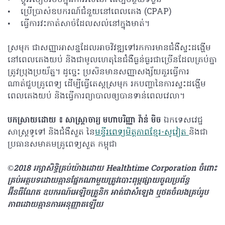
• ប្តូររបៀបរបបក្នុងការរស់នៅ ដើម្បីបន្ថយទម្ងន់
• ប្រើប្រាស់ឧបករណ៍ជំនួយនៅពេលគេង (CPAP)
• ធ្វើការវះកាត់សាច់ដែលសល់នៅក្នុងមាត់។
ស្រមុក ជាសញ្ញាអាសន្នដែលអាចវិវឌ្ឍទៅរកការមានជំងឺស្ទះដង្ហើម
នៅពេលគេងយប់ និងជាមូលហេតុនៃជំងឺធ្ងន់ធ្ងរជាច្រើនដែលគ្រប់គ្នា
ត្រូវប្រុងប្រយ័ត្ន។ ដូច្នេះ ប្រសិនមានសញ្ញាសង្ស័យគួរធ្វើការ
ណាត់ជួបគ្រូពេទ្យ ដើម្បីធ្វើតេស្តស្រមុក រកបញ្ហានៃការស្ទះដង្ហើម
ពេលគេងយប់ និងធ្វើការព្យាបាលឲ្យបានទាន់ពេលវេលា។
បកស្រាយដោយ​ ៖ សាស្ត្រាចារ្យ មហាបរិញ្ញា វ៉ាន់ មិច
ឯកទេសវេជ្ជ
សាស្ត្រទូទៅ និងជំងឺសួត នៃ
មន្ទីរពេទ្យមិត្តភាពខ្មែរ-សូវៀត
និងជា
ប្រធានសមាគមគ្រូពេទ្យសួត កម្ពុជា
©2018 រក្សាសិទ្ធិគ្រប់យ៉ាង​ដោយ Healthtime Corporation ចំពោះ
គ្រប់អត្ថបទដោយគ្មានផ្នែកណាមួយត្រូវបោះពុម្ពផ្សាយចូលប្រព័ន្ធ
អ៊ីនធឺណែត ឧបករណ៍អេឡិចត្រូនិក អាត់ជាសំឡេង ឬថតចំលងគ្រប់រូប
ភាពដោយគ្មានការអនុញ្ញាតឡើយ