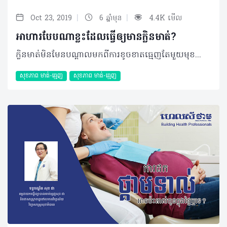
|
|
Oct 23, 2019
6 ឆ្នាំមុន
4.4K មើល
អាហារបែបណាខ្លះដែលធ្វើឲ្យមានក្លិនមាត់?
ក្លិនមាត់មិនមែនបណ្ដាលមកពីការខូចខាតធ្មេញតែមួយមុខនោះទេ។ ជាក់ស្ដែងរបបអាហាររៀងរាល់ថ្ងៃក៏អាចធ្វើឲ្យមានក្លិនមាត់ផងដែរហើយអ្នកហាក់មិនបានដឹងទាល់តែសោះ។ បើច្បាស់ថា សុខភាពមាត់ធ្មេញមិនមានបញ្ហានោះ អ្នកគួរសង្កេតមើលអាហារដែលកំពុងតែបរិភោគឡើងវិញ ដែលករណីខាងក្រោមនេះនឹងបញ្ជាក់ប្រាប់អ្នកថាមានអាហារអ្វីខ្លះ? សំណួរ៖ ខ្ញុំមានអាយុ ២១ឆ្នាំ ភេទស្រី រស់នៅខេត្តសៀមរាប។ នាងខ្ញុំមានចម្ងល់ចង់ជម្រាបសួរ លោកទន្តបណ្ឌិតថា តើអាហារដែលនាងខ្ញុំទទួលទានអាចប៉ះពាល់ដល់ខ្យល់ដកដង្ហើមនាងខ្ញុំតាមរបៀបណាខ្លះ? ចម្លើយ៖ អាហារមួយចំនួនគឺធ្វើឲ្យខ្យល់ដកដង្ហើមរបស់អ្នកមិនល្អមានដូចជា ខ្ទឹម កាហ្វេ គ្រឿងស្រវឹង និងអាហារផ្សេងៗទៀត។ ការទទួលទានខ្ទឹមអាចធ្វើឲ្យខ្យល់ដង្ហើមមិនល្អ តែវាក៏ធ្វើឲ្យក្លិនអាក្រក់ជះចេញពីរាងកាយតាមរយៈការបែកញើសផងដែរ ដោយសារតែធាតុផ្សំនៅក្នុងខ្ទឹមសត្រូវបានស្រូបទៅក្នុងឈាម និងលំពែងហើយវាបង្កជាក្លិនមិនល្អចេញពីរាងកាយទាំងមូល និងខ្យល់ដកដង្ហើម។ លើសពីនេះការទទួលទានកាហ្វេច្រើនពេកក្នុងមួយថ្ងៃអាចធ្វើឲ្យរាងកាយ និងខ្យល់ដង្ហើមរបស់អ្នកជះក្លិនមិនល្អផងដែរ បើទោះបីជាអ្នកងូតទឹកសម្អាតខ្លួនប្រាណ ឬផ្លាស់ប្តូរសម្លៀកបំពាក់យ៉ាងណាក៏ដោយ។ នោះក៏ដោយសារតែជាតិកាហ្វេអុីនបានធ្វើការរំញោចក្រពេញញើស និងធ្វើឲ្យអ្នកបែកញើសច្រើនខុសពីធម្មតាទៀតផង។ អត្ថបទ៖ ដកស្រង់ចេញពីទស្សនាវដ្ដី ហេលស៍ថាម ប្រូ លេខ ៨៤ បកស្រាយដោយ៖ ទន្តបណ្ឌិត សុខ ជា អគ្គនាយកមន្ទីរព្យាបាលមាត់ធ្មេញសុខ ជា និងជាសាស្រ្តាចារ្យសាកលវិទ្យាល័យវិទ្យាសាស្រ្តសុខាភិបាល 2019 រក្សាសិទ្ធិគ្រប់យ៉ាង​ដោយ Healthtime Corporation ចំពោះគ្រប់អត្ថបទដោយគ្មានផ្នែកណាមួយត្រូវបោះពុម្ពផ្សាយចូលប្រព័ន្ធអុីនធឺណែតឧបករណ៍អេឡិចត្រូនិកអាត់ជាសំឡេងឬថតចំលងគ្រប់រូបភាពដោយគ្មានការអនុញ្ញាតឡើយ
សុខភាព​​ មាត់-ធ្មេញ
សុខភាព​​ មាត់-ធ្មេញ