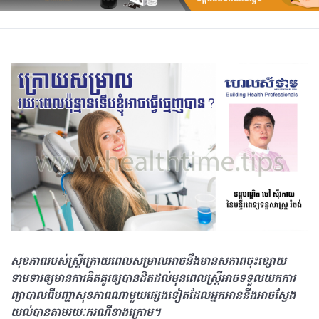
សុខភាពរបស់ស្ត្រីក្រោយពេលសម្រាលអាចនឹងមានសភាពចុះខ្សោយ
ទាមទារឲ្យមានការគិតគូរឲ្យបានដិតដល់មុនពេលស្រ្តីអាចទទួលយកការ
ព្យាបាលពីបញ្ហាសុខភាពណាមួយផ្សេងទៀតដែលអ្នកអាននឹងអាចស្វែង
យល់បានតាមរយៈករណីខាងក្រោម។