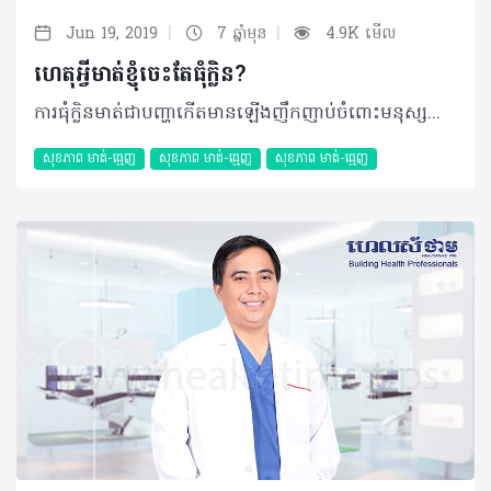
|
|
Jun 19, 2019
7 ឆ្នាំមុន
4.9K មើល
ហេតុអ្វីមាត់ខ្ញុំចេះតែធុំក្លិន?
ការធុំក្លិនមាត់ជាបញ្ហាកើតមានឡើងញឹកញាប់ចំពោះមនុស្សគ្រប់វ័យទាំងអស់ ហើយដោយសារតែក្លិនមាត់នេះបានធ្វើឲ្យអ្នកមានអារម្មណ៍ខ្មាសអៀន និងពិបាកក្នុងការទំនាក់ទំនងជាមួយមនុស្សនៅជុំវិញខ្លួន។ សំណួរ៖ ខ្ញុំមានអាយុ ៣២ឆ្នាំ ភេទប្រុស រស់នៅទីក្រុងភ្នំពេញ។ ពេលខ្ញុំបាទនិយាយស្តីជាមួយអ្នកដទៃហាក់ដូចជាគ្មានទំនុកចិត្តលើខ្លួនឯងសោះព្រោះពេលនិយាយម្តងៗមាត់ខ្លួនឯងមានក្លិនមិនល្អហើយខ្លាចជះក្លិនដល់អ្នកដទៃ។ តើលោកទន្តបណ្ឌិតអាចជម្រាបបានទេថា តើក្លិនមាត់មិនល្អនេះបណ្តាលមកពីមូលហេតុអ្វី ហើយតើព្យាបាលតាមវិធីណា? ចម្លើយ៖ ក្លិនមាត់មិនល្អបណ្តាលមកពីកត្តាជាច្រើន ប៉ុន្តែក៏មានចំណុចមួយចំនួនគួរឲ្យចាប់អារម្មណ៍ដូចជា៖ • ការដុសសម្អាតធ្មេញមិនបានត្រឹមត្រូវស្អាតល្អ។ ការបន្សល់ទុកនូវកាកសំណល់អាហារនៅលើផ្ទៃនៃគល់អណ្តាតនៅតាមចន្លោះធ្មេញ និងដក់ក្រោមអញ្ចាញធ្មេញ • មានធ្មេញខូចច្រើននៅក្នុងមាត់ • មានធ្មេញដែលដាក់ពីមុនជ្រាបទឹក • មានជំងឺបំពង់ក ឬសួត • ការជក់បារី ឬប្រើប្រាស់គ្រឿងស្រវឹងច្រើនហួសប្រមាណ • ស្រេ្តស និងការធុញថប់ • ការខ្សោះជាតិទឹក • ដំបៅមាត់រុំារ៉ៃ ឬដំបៅអណ្តាត • ជំងឺរលាកប្រព័ន្ធរំលាយអាហារផងដែរ។ ដូច្នេះ ប្អូនគួរមកជួបពិនិត្យ និងពិគ្រោះជាមួយទន្តបណ្ឌិតជំនាញដើម្បីធ្វើរោគវិនិច្ឆ័យ និងមានផែនការព្យាបាលឲ្យបានត្រឹមត្រូវ។ បកស្រាយដោយ៖ ទន្តបណ្ឌិត សុខ ជា អគ្គនាយកមន្ទីរព្យាបាលមាត់ធ្មេញ សុខ ជា និងជាសាស្ត្រាចារ្យនៅសាកលវិទ្យាល័យវិទ្យាសាស្រ្តសុខាភិបាល អត្ថបទ៖​ ដកស្រង់ចេញពីទស្សនាវដ្ដី ហេលស៍ថាម ប្រូ លេខ ៨០ ©2019 រក្សាសិទ្ធិគ្រប់យ៉ាង​ដោយ Healthtime Corporation ចំពោះគ្រប់អត្ថបទដោយគ្មានផ្នែកណាមួយត្រូវបោះពុម្ពផ្សាយចូលប្រព័ន្ធអុីនធឺណែតឧបករណ៍អេឡិចត្រូនិកអាត់ជាសំឡេងឬថតចំលងគ្រប់រូបភាពដោយគ្មានការអនុញ្ញាតឡើយ
សុខភាព​​ មាត់-ធ្មេញ
សុខភាព​​ មាត់-ធ្មេញ
សុខភាព​​ មាត់-ធ្មេញ