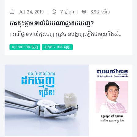
|
|
Jul 24, 2019
7 ឆ្នាំមុន
5.9K មើល
ការដុះថ្គាមទាល់បែបណាគួរដកចេញ?
ករណីថ្គាមទាល់ដុះចេញ ត្រូវបានបង្ហាញឡើងជាមួយនឹងសំណួរជុំវិញបញ្ហានេះជាច្រើន។ ជាទូទៅការដុះថ្គាមទាល់អាចបង្កការឈឺចាប់មួយរយៈ និងបាត់ទៅវិញដោយឯកឯង។ យ៉ាងណាមិញទោះបីវាហាក់ដូចជាមិនបង្កផលរំខាននានាផ្សេងទៀតតែចម្ងល់ក្នុងការដកថ្គាមទាល់ចេញនៅតែជាបញ្ហាក្នុងការសម្រេចចិត្តរបស់ប្រជាជនមួយចំនួន។ តើថ្គាមទាល់បែបណាដែលអ្នកគួរដកចេញ? អត្ថបទខាងក្រោមនេះអាចជាចម្លើយរបស់អ្នក៖ សំណួរ៖ ខ្ញុំមានអាយុ ៣០ឆ្នាំ ភេទស្រី រស់នៅខេត្តបាត់ដំបង។ ខ្ញុំមានថ្គាមទាល់ដុះចេញតែពាក់កណ្តាល និងមានសាច់គ្របពីលើពាក់កណ្តាល។ តើខ្ញុំគួរតែដកចេញ ឬយ៉ាងណា បើពេលនេះវាមិនផ្តល់ការឈឺចាប់អ្វីឡើយ? ចម្លើយ៖ ប្អូនគួរតែដកចេញ ទោះបីជាពេលនេះវាមិនមានការឈឺចាប់ក៏ដោយព្រោះវានឹងអាចបង្កការឈឺចាប់នៅពេលអនាគតនិងធ្វើឲ្យប៉ះពាល់ ឬខូចខាតដល់ធ្មេញជិតខាងដោយសារការសម្អាតមិនបានស្អាតល្អធ្វើឲ្យមានរោគពុកធ្មេញ រោគអញ្ចាញនិងបញ្ហាផ្សេងៗដូចជាបញ្ហាក្លិនមាត់ជាដើម។ បកស្រាយដោយ៖ ទន្តបណ្ឌិត សុខ ជា អគ្គនាយកមន្ទីរព្យាបាលមាត់ធ្មេញសុខ ជា និងជាសាស្រ្តាចារ្យនៅសាកលវិទ្យាល័យវិទ្យាសាស្រ្តសុខាភិបាល អត្ថបទ៖​ ដកស្រង់ចេញពីទស្សនាវដ្ដី ហេលស៍ថាម ប្រូ លេខ ៨១ ©2019 រក្សាសិទ្ធិគ្រប់យ៉ាង​ដោយ Healthtime Corporation ចំពោះគ្រប់អត្ថបទដោយគ្មានផ្នែកណាមួយត្រូវបោះពុម្ពផ្សាយចូលប្រព័ន្ធអុីនធឺណែតឧបករណ៍អេឡិចត្រូនិកអាត់ជាសំឡេងឬថតចំលងគ្រប់រូបភាពដោយគ្មានការអនុញ្ញាតឡើយ
សុខភាព​​ មាត់-ធ្មេញ
សុខភាព​​ មាត់-ធ្មេញ