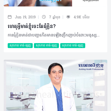
|
|
Jun 19, 2019
7 ឆ្នាំមុន
4.9K មើល
ហេតុអ្វីមាត់ខ្ញុំចេះតែធុំក្លិន?
ការធុំក្លិនមាត់ជាបញ្ហាកើតមានឡើងញឹកញាប់ចំពោះមនុស្សគ្រប់វ័យទាំងអស់ ហើយដោយសារតែក្លិនមាត់នេះបានធ្វើឲ្យអ្នកមានអារម្មណ៍ខ្មាសអៀន និងពិបាកក្នុងការទំនាក់ទំនងជាមួយមនុស្សនៅជុំវិញខ្លួន។ សំណួរ៖ ខ្ញុំមានអាយុ ៣២ឆ្នាំ ភេទប្រុស រស់នៅទីក្រុងភ្នំពេញ។ ពេលខ្ញុំបាទនិយាយស្តីជាមួយអ្នកដទៃហាក់ដូចជាគ្មានទំនុកចិត្តលើខ្លួនឯងសោះព្រោះពេលនិយាយម្តងៗមាត់ខ្លួនឯងមានក្លិនមិនល្អហើយខ្លាចជះក្លិនដល់អ្នកដទៃ។ តើលោកទន្តបណ្ឌិតអាចជម្រាបបានទេថា តើក្លិនមាត់មិនល្អនេះបណ្តាលមកពីមូលហេតុអ្វី ហើយតើព្យាបាលតាមវិធីណា? ចម្លើយ៖ ក្លិនមាត់មិនល្អបណ្តាលមកពីកត្តាជាច្រើន ប៉ុន្តែក៏មានចំណុចមួយចំនួនគួរឲ្យចាប់អារម្មណ៍ដូចជា៖ • ការដុសសម្អាតធ្មេញមិនបានត្រឹមត្រូវស្អាតល្អ។ ការបន្សល់ទុកនូវកាកសំណល់អាហារនៅលើផ្ទៃនៃគល់អណ្តាតនៅតាមចន្លោះធ្មេញ និងដក់ក្រោមអញ្ចាញធ្មេញ • មានធ្មេញខូចច្រើននៅក្នុងមាត់ • មានធ្មេញដែលដាក់ពីមុនជ្រាបទឹក • មានជំងឺបំពង់ក ឬសួត • ការជក់បារី ឬប្រើប្រាស់គ្រឿងស្រវឹងច្រើនហួសប្រមាណ • ស្រេ្តស និងការធុញថប់ • ការខ្សោះជាតិទឹក • ដំបៅមាត់រុំារ៉ៃ ឬដំបៅអណ្តាត • ជំងឺរលាកប្រព័ន្ធរំលាយអាហារផងដែរ។ ដូច្នេះ ប្អូនគួរមកជួបពិនិត្យ និងពិគ្រោះជាមួយទន្តបណ្ឌិតជំនាញដើម្បីធ្វើរោគវិនិច្ឆ័យ និងមានផែនការព្យាបាលឲ្យបានត្រឹមត្រូវ។ បកស្រាយដោយ៖ ទន្តបណ្ឌិត សុខ ជា អគ្គនាយកមន្ទីរព្យាបាលមាត់ធ្មេញ សុខ ជា និងជាសាស្ត្រាចារ្យនៅសាកលវិទ្យាល័យវិទ្យាសាស្រ្តសុខាភិបាល អត្ថបទ៖​ ដកស្រង់ចេញពីទស្សនាវដ្ដី ហេលស៍ថាម ប្រូ លេខ ៨០ ©2019 រក្សាសិទ្ធិគ្រប់យ៉ាង​ដោយ Healthtime Corporation ចំពោះគ្រប់អត្ថបទដោយគ្មានផ្នែកណាមួយត្រូវបោះពុម្ពផ្សាយចូលប្រព័ន្ធអុីនធឺណែតឧបករណ៍អេឡិចត្រូនិកអាត់ជាសំឡេងឬថតចំលងគ្រប់រូបភាពដោយគ្មានការអនុញ្ញាតឡើយ
សុខភាព​​ មាត់-ធ្មេញ
សុខភាព​​ មាត់-ធ្មេញ
សុខភាព​​ មាត់-ធ្មេញ