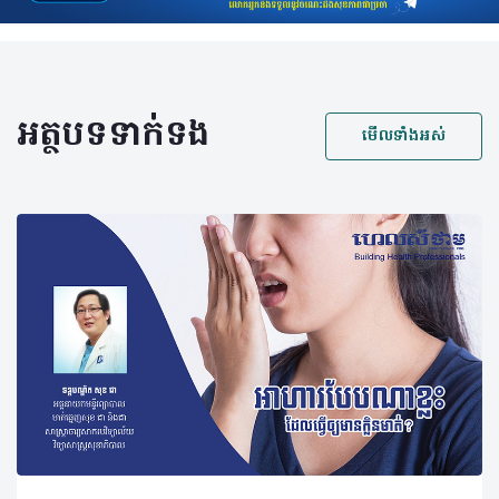
អត្ថបទទាក់ទង
មើលទាំងអស់