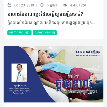
|
|
Oct 23, 2019
6 ឆ្នាំមុន
4.4K មើល
អាហារបែបណាខ្លះដែលធ្វើឲ្យមានក្លិនមាត់?
ក្លិនមាត់មិនមែនបណ្ដាលមកពីការខូចខាតធ្មេញតែមួយមុខនោះទេ។ ជាក់ស្ដែងរបបអាហាររៀងរាល់ថ្ងៃក៏អាចធ្វើឲ្យមានក្លិនមាត់ផងដែរហើយអ្នកហាក់មិនបានដឹងទាល់តែសោះ។ បើច្បាស់ថា សុខភាពមាត់ធ្មេញមិនមានបញ្ហានោះ អ្នកគួរសង្កេតមើលអាហារដែលកំពុងតែបរិភោគឡើងវិញ ដែលករណីខាងក្រោមនេះនឹងបញ្ជាក់ប្រាប់អ្នកថាមានអាហារអ្វីខ្លះ? សំណួរ៖ ខ្ញុំមានអាយុ ២១ឆ្នាំ ភេទស្រី រស់នៅខេត្តសៀមរាប។ នាងខ្ញុំមានចម្ងល់ចង់ជម្រាបសួរ លោកទន្តបណ្ឌិតថា តើអាហារដែលនាងខ្ញុំទទួលទានអាចប៉ះពាល់ដល់ខ្យល់ដកដង្ហើមនាងខ្ញុំតាមរបៀបណាខ្លះ? ចម្លើយ៖ អាហារមួយចំនួនគឺធ្វើឲ្យខ្យល់ដកដង្ហើមរបស់អ្នកមិនល្អមានដូចជា ខ្ទឹម កាហ្វេ គ្រឿងស្រវឹង និងអាហារផ្សេងៗទៀត។ ការទទួលទានខ្ទឹមអាចធ្វើឲ្យខ្យល់ដង្ហើមមិនល្អ តែវាក៏ធ្វើឲ្យក្លិនអាក្រក់ជះចេញពីរាងកាយតាមរយៈការបែកញើសផងដែរ ដោយសារតែធាតុផ្សំនៅក្នុងខ្ទឹមសត្រូវបានស្រូបទៅក្នុងឈាម និងលំពែងហើយវាបង្កជាក្លិនមិនល្អចេញពីរាងកាយទាំងមូល និងខ្យល់ដកដង្ហើម។ លើសពីនេះការទទួលទានកាហ្វេច្រើនពេកក្នុងមួយថ្ងៃអាចធ្វើឲ្យរាងកាយ និងខ្យល់ដង្ហើមរបស់អ្នកជះក្លិនមិនល្អផងដែរ បើទោះបីជាអ្នកងូតទឹកសម្អាតខ្លួនប្រាណ ឬផ្លាស់ប្តូរសម្លៀកបំពាក់យ៉ាងណាក៏ដោយ។ នោះក៏ដោយសារតែជាតិកាហ្វេអុីនបានធ្វើការរំញោចក្រពេញញើស និងធ្វើឲ្យអ្នកបែកញើសច្រើនខុសពីធម្មតាទៀតផង។ អត្ថបទ៖ ដកស្រង់ចេញពីទស្សនាវដ្ដី ហេលស៍ថាម ប្រូ លេខ ៨៤ បកស្រាយដោយ៖ ទន្តបណ្ឌិត សុខ ជា អគ្គនាយកមន្ទីរព្យាបាលមាត់ធ្មេញសុខ ជា និងជាសាស្រ្តាចារ្យសាកលវិទ្យាល័យវិទ្យាសាស្រ្តសុខាភិបាល 2019 រក្សាសិទ្ធិគ្រប់យ៉ាង​ដោយ Healthtime Corporation ចំពោះគ្រប់អត្ថបទដោយគ្មានផ្នែកណាមួយត្រូវបោះពុម្ពផ្សាយចូលប្រព័ន្ធអុីនធឺណែតឧបករណ៍អេឡិចត្រូនិកអាត់ជាសំឡេងឬថតចំលងគ្រប់រូបភាពដោយគ្មានការអនុញ្ញាតឡើយ
សុខភាព​​ មាត់-ធ្មេញ
សុខភាព​​ មាត់-ធ្មេញ