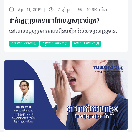
|
|
Apr 11, 2019
7 ឆ្នាំមុន
10.5K មើល
ដាក់ធ្មេញប្រភេទណាដែលល្អសម្រាប់អ្នក?
នៅពេលបច្ចុប្បន្នមានភាពជឿនលឿន ​វិស័យទន្តសាស្ត្រមានការរីកចម្រើន ​និងវិវឌ្ឍទៅរកអ្​វីដែលយើងតែងតែនិយមហៅថា “Technology of Digital” ឬយើងអាចធ្វើការកែតម្រូវ ទម្រង់ឆ្អឹងថ្គាមដោយបច្ចេកវិទ្យាទំនើបៗ។ នៅក្នុងនោះយើងសង្កេតឃើញការដាក់ធ្មេញឡើងវិញកំពុងតែឈានឡើង និងមានការចាប់អារម្មណ៍ច្រើនពីប្រជាជន។ ដោយឡែក វិស័យទន្តសាស្ត្រនៅប្រទេសកម្ពុជាយើងមានការរីកចម្រើន និងអភិវឌ្ឍន៍ខ្លាំងរហូតដល់មានប្រជាជនក្រៅស្រុកមកទទួលការព្យាបាល និងថែរក្សាមាត់ធ្មេញ។ ដោយហេតុនេះ ខ្ញុំសូមលើកបង្ហាញ និងពន្យល់បន្ថែមនូវប្រភេទធ្មេញដែលប្រជាជនតែងតែយកមកដាក់ដើម្បីបន្ថែមសោភ័ណភាព។ ប្រភេទធ្មេញដែលសម្រាប់ដាក់ញឹកញាប់មានដូចជា៖ 1. ប្រភេទធ្មេញលោហៈ (Metal Crown) ប្រភេទធ្មេញលោហៈមានច្រើនប្រភេទ Metal alloy ហើយប្រភេទដែលគេនិយមប្រើប្រាស់ជាងគេមាន ៣ប្រភេទរួមមានដូចជា៖ High-noble, Noble alloy និង Base metal alloy។ • Metal-noble និង Noble alloy សំដៅទៅលើមាស (Gold) ប៉ុន្តែមាសមានសភាពទន់ដូច្នេះគេបញ្ចូលនូវសារធាតុ Copper , Platinum, Palladium, Zinc, Indium និង Nickel។ ជាក់ស្តែង គេប្រើចំពោះធ្មេញខាងក្រោយ (ធ្មេញថ្គាម) ដោយវាប៉ះពាល់ទៅលើសោភ័ណភាព។ ដោយសារវាមានភាពរឹងមាំប្រើបានយូរ ហើយមិនត្រូវការកម្រាស់ធ្មេញច្រើន (០,៥ ទៅ១មិល្លីម៉ែត្រ) ប៉ុន្តែវាមានភាពប៉ះពាល់ទៅលើកំណាំធ្មេញម្ខាង (Trauma) ទៀតនៅពេលខាំកល់។ វាមានភាពរឹងតែត្រូវការកែតម្រូវនិងខាត់ឲ្យរលោងឲ្យមានសភាពងាយស្រួល ចំណេញពេលវេលារបស់អ្នកជំងឺ។ • Base Metal alloy ធ្មេញប្រភេទបែបនេះមិនសូវមានច្រើន ឬប្រើប៉ុន្មានទេ។ នៅពេលប្រៀបធៀបជាមួយ High-noble និង Noble វាមានភាពរឹងខ្លាំងដែលអាចឆាបកម្រាស់ធ្មេញបានតិច (០,២ ទៅ០,៥មិល្លីម៉ែត្រ) បាន។ វាមានសភាពរឹងខ្លាំងពិបាកកែតម្រូវ និងមានភាពលំបាកចំពោះអ្នកជំងឺ Allergy និង Nickel ។ 2. ប្រភេទធ្មេញ Titanium ចំពោះប្រភេទធ្មេញ Titanium វិញមានសភាពប្រហាក់ប្រហែលនឹង Biocompatible របស់មនុស្ស។ • Metal Ceramic វាត្រូវបានប្រើប្រាស់ជាយូរមកហើយ ប៉ុន្តែយើងសង្កេតឃើញថាវាងាយទទួលរងប្រតិកម្មជាមួយនឹងអញ្ចាញធ្មេញបំផុត។ មិនត្រឹមតែប៉ុណ្ណោះគេកំណត់ឃើញអ្នកជំងឺអាចរលាក (Sensible) ឬខ្មៅអញ្ចាញធ្មេញផងដែរ។ • Nickel-Free Ceramic ជាទូទៅត្រូវបានគេដឹងថាវាមិនមានប្រតិកម្មជាមួយអញ្ចាញធ្មេញនោះទេ គេប្រើប្រាស់វាសម្រាប់ជំនួសធ្មេញដែលខូចខាតដើម្បីបង្កើតនូវមុខងារសោភ័ណភាព និងរចនាសម្ព័ន្ធរបស់ធ្មេញឡើងវិញ ព្រមទាំងមានតម្លៃដែលអាចទទួលយកបាន។ • Titanium Ceramic វាមានសភាពល្អប្រហាក់ប្រហែលនឹងសរីរៈដែលនៅជុំវិញធ្មេញ ប៉ុន្តែវាមានតម្លៃថ្លៃ ហើយត្រូវបានគេប្រើប្រាស់ច្រើន ចំពោះអ្នកជំងឺដែលប្រតិកម្មជាមួយ Nickel ។ • Gold Ceramic វាត្រូវបានប្រើប្រាស់លើសពី ៤០០០ឆ្នាំ ហើយវាលាយជាមួយសារធាតុដទៃដូចជា Palladium, Nickel ឬ Chronium ដែលជួយបង្កើនភាពរឹងមាំ និងកាត់បន្ថយតម្លៃ។ វាមានសភាពល្អដោយកាត់បន្ថយនូវអាល្លែកហ្ស៊ីបានច្រើន។ 3. Zirconium Teeth ធ្មេញប្រភេទ Zirconium បង្កើតឡើងដោយ Zirconium dioxide (ZrO2) ដែលមានសភាពរឹងមាំ ហើយត្រូវបានរកឃើញដោយជនជាតិអាល្លឺម៉ង់ឈ្មោះM.H Klaproth នៅក្នុងឆ្នាំ ១៧៨៩។ ដោយឡែក នៅឆ្នាំ ១៩៦០ ធ្មេញប្រភេទ Zirconium ត្រូវបានប្រើប្រាស់នៅក្នុងវិស័យវេជ្ជសាស្រ្ត ហើយទសវត្សរ៍ ១៩៩០ ធ្មេញប្រភេទនេះត្រូវបានគេដាក់ប្រើប្រាស់នៅក្នុងវិស័យទន្តសាស្រ្តផងដែរ។ ជាក់ស្តែងចំពោះធ្មេញប្រភេទ Zirconium មានគុណសម្បត្តិ និងគុណវិបត្តិមួយចំនួនដូចជា៖ គុណសម្បត្តិ • ពណ៌មានសភាពប្រហាក់ប្រហែលនឹងធ្មេញធម្មជាតិ • វាមានសភាពរឹងមាំ ហើយមិនចាំបាច់ឆាបធ្មេញកំណើតច្រើន (Fram Zirconium) • ជួយបង្កើនសោភ័ណភាពដោយ Layered with Porcelain • Zirconium Crown អាចភ្ជាប់បាន ( Bonded ឬ Cemented) ដោយម៉ាស៊ីនភ្ជាប់ធ្មេញច្រើនប្រភេទ • Zirconium អាចរចនានៅក្នុងកុំព្យូទ័រមុនពេលផលិត • សារធាតុផ្សំមានសភាពដូចធ្មេញធម្មជាតិ ពិសេសវាមិនសូវមានប្រតិកម្មជាមួយបង្គោលនៅក្នុងឆ្អឹងថ្គាម។ គុណវិបត្តិ • តម្លៃនៃការធ្វើធ្មេញ Zirconium មានតម្លៃថ្លៃដូច្នេះនៅពេលធ្វើ ឬកែសម្រួល Occulusion (ផ្ទៃទំពារ) មិនបានត្រឹមត្រូវ • អាចធ្វើឲ្យឈឺធ្មេញធម្មជាតិ (Antagonist teeth)។ 4. Emax –System វាបង្កើតដោយសារធាតុ Lithium disilicate glass, Lithium dioxide, Phosphoroxide, Alumina, Potassium oxide និង Trace elements។ វាមានភាពល្បីល្បាញយ៉ាងឆាប់រហ័សដោយសារសោភ័ណភាព (Excellent esthetic) ព្រមទាំងប្រើប្រាស់បានយូរ និងរឹងមាំ (Strength)។ លើសពីនេះ វាមានសភាពល្អប្រសើរចំពោះធ្មេញមុខនិង Veneer ។ ដោយឡែក Emax មានតម្លៃថ្លៃ មិនប្រើសម្រាប់ធ្មេញថ្គាម ឬធ្មេញក្រោម មិនប្រើសម្រាប់អ្នកដែលមានធ្មេញខ្មៅខ្លាំង និងធ្វើធ្មេញតែមួយប៉ុណ្ណោះ។ ចំពោះអ្នកដែលអាចទទួលការធ្វើ Emax-System គឺ៖ • Stained teeth៖ មានសភាពឆ្លុះថ្លា (Highly transclucent) និងអ្នកដែលមានធ្មេញមិនស្អាត។ • Crooked teeth៖ វាអាចជួយកែចំពោះធ្មេញមុខដែលមានភាពវៀច ឬមិនត្រង់ជួរ • Root canal teeth៖ ធ្មេញដែលបានព្យាបាលរួចមានភាពផុយស្រួយ ឆាប់ខូច និងមានបញ្ហារន្ធឫសធ្មេញ • Fractured teeth៖ ធ្មេញដែលខូច ព្រោះតែរោគពុកធ្មេញ ឬការប៉ះទង្គិច។ មូលហេតុមួយចំនួនដែលជ្រើសរើសយក Emax-System គឺ៖ • វាមានពណ៌ថ្លាប្រហាក់ប្រហែលនឹងធ្មេញធម្មជាតិ • All Ceramic Prosthetic៖ ដោយមិនមាន Metal alloy (សារធាតុលោហៈក្នុងការធ្វើធ្មេញ) ដូច្នេះវាជួយកាត់បន្ថយអញ្ចាញពណ៌ខ្មៅ និងអាចមើលទៅប្រហាក់ប្រហែលនឹងធ្មេញធម្មជាតិ • Durability៖ ដោយ E-max ធ្វើឡើងពី Lithiumdislocate ដូច្នេះវាមានភាពរឹងមាំខ្លាំង ហើយ E-max អាចជួយកាត់បន្ថយស្រាំ ឬបាក់នៅក្នុងពេលប្រើប្រាស់ • Ability to milled ៖ មានភាពងាយស្រួលក្នុងការធ្វើដោយ CAD, CAM milling • Conservation of teeth structure៖ វាមានសភាពរឹងមាំ។ បកស្រាយដោយ៖ ទន្តបណ្ឌិត ឃុយ មករា ប្រធានគ្លីនិកធ្មេញ ឃុយ មករា អត្ថបទ៖ ដកស្រង់ចេញពីទស្សនាវដ្ដី ហេលស៍ថាម ប្រូ លេខ ៧៨ ©2019 រក្សាសិទ្ធិគ្រប់យ៉ាង​ដោយ Healthtime Corporation ចំពោះគ្រប់អត្ថបទដោយគ្មានផ្នែកណាមួយត្រូវបោះពុម្ពផ្សាយចូល ប្រព័ន្ធអុីនធឺណែតឧបករណ៍អេឡិចត្រូនិកអាត់ជាសំឡេងឬថតចំលងគ្រប់រូបភាពដោយគ្មានការអនុញ្ញាតឡើយ
សុខភាព​​ មាត់-ធ្មេញ
សុខភាព​​ មាត់-ធ្មេញ
សុខភាព​​ មាត់-ធ្មេញ