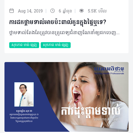
|
|
Aug 14, 2019
6 ឆ្នាំមុន
5.5K មើល
ការដកថ្គាមទាល់អាចប៉ះពាល់កូនក្នុងផ្ទៃឬទេ?
ថ្គាមទាល់តែងតែត្រូវបានគ្រូពេទ្យជំនាញណែនាំឲ្យដកចេញជាដាច់ខាត ទោះបីជាមិនឈឺ ឬមានអាការៈឈឺចាប់យ៉ាងណាក៏ដោយ ប៉ុន្តែប្រសិនបើអ្នកកំពុងមានផ្ទៃពោះ ហើយកំពុងមានការឈឺចាប់ខ្លាំងវិញនោះ តើអ្នកគួរដកចេញដែរឬទេ? សំណួរ៖ ខ្ញុំមានអាយុ ២៥ឆ្នាំ ភេទស្រី អំឡុងពេលនេះខ្ញុំកំពុងមានផ្ទៃពោះប្រាំពីរខែហើយខ្ញុំឈឺថ្គាមទាល់ខ្លាំងណាស់។​ តើខ្ញុំអាចធ្វើការដកថ្គាមនេះចេញបានទេ? តើវាអាចប៉ះពាល់ដល់កូនក្នុងផ្ទៃទេ? ចម្លើយ៖ ក្នុងករណីដែលប្អូនឈឺថ្គាមទាល់ខ្លាំង ក្នុងអំឡុងពេលមានផ្ទៃពោះប្រាំពីរខែប្អូនគួរតែមកពិនិត្យ និងពិគ្រោះយោបល់ជាមួយទន្តបណ្ឌិតជំនាញ ព្រោះក្នុងករណីខ្លះទន្តបណ្ឌិតអាចមិនធ្វើការវះកាត់ភ្លាមៗនោះទេ ប៉ុន្តែទន្តបណ្ឌិតនឹងមានវិធីបន្ថយការឈឺចាប់ហើយរង់ចាំសម្រាលរួចរាល់ជាមុនសិនព្រោះថា ៣ខែដំបូងនៃការមានផ្ទៃពោះ ឬត្រីមាសដំបូងគឺជាដំណាក់កាលសំខាន់នៃការលូតលាស់របស់គភ៌។ យើងមិនអាចផ្តល់ដំបូន្មានក្នុងការដកធ្មេញក្នុងអំឡុងពេលនេះឡើយ ព្រោះឱសថមួយចំនួនធ្វើការរារាំងដល់ការលូតលាស់របស់ទារក។ រយៈពេលដែលមានសុវត្ថិភាពបំផុតសម្រាប់ការដកធ្មេញគឺត្រីមាសទី ២ចាប់ពី ៤ទៅ៦ខែ ព្រោះនេះគឺជាដំណាក់កាលដែលទារកកំពុងលូតលាស់ ដូច្នេះប្រសិនបើមានការចាំបាច់ក្នុងការដកធ្មេញថ្គាមទាល់ក្នុងអំឡុងពេលនេះគឺ មិនមានការប៉ះពាល់ដល់ទារកក្នុងផ្ទៃពោះនោះទេ។ ក៏ប៉ុន្តែចាប់ពីខែទី៧ ដល់ពេលសម្រាលគឺត្រីមាសទី៣ ជាដំណាក់កាលគ្រោះថ្នាក់កើនឡើងក្នុងការវះកាត់ធ្មេញ។ ដំណាក់កាលនេះគឺមិនអាចធ្វើការវះកាត់នោះទេដោយសារម្តាយដែលមានផ្ទៃពោះមិនអាចអង្គុយ ឬគេងក្នុងទីតាំងដែលត្រូវបានតម្រូវ។ ការព្យាបាលអាចបណ្តាលឲ្យមានគ្រោះថ្នាក់ធ្ងន់ធ្ងរដល់ម្តាយ និងទារកដោយសារការរាំងស្ទះចរន្តឈាមទៅកាន់បេះដូងព្រោះតែទម្ងន់ធ្ងន់សង្កត់ទៅលើសរសៃឈាម។ ទន្តបណ្ឌិតភាគច្រើននឹងមិនធ្វើការវះកាត់ក្នុងអំឡុងពេលនេះទេគឺរង់ចាំការសម្រាលរួចជាមុនសិន។ ករណីចាំបាច់បំផុតការដកធ្មេញថ្គាមទាល់អាចធ្វើទៅបានដោយមិនមានប៉ះពាល់ដល់ទារកក្នុងផ្ទៃទេ ប៉ុន្តែរយៈពេលនៃការវះកាត់ត្រូវធ្វើឲ្យបានលឿនតាមដែលអាចធ្វើទៅបាន ហើយទីតាំងក្នុងការអង្គុយ ឬគេងត្រូវធានាថាមិនប៉ះពាល់។ បកស្រាយដោយ៖ ទន្តបណ្ឌិត សុខ ជា អគ្គនាយកមន្ទីរព្យាបាលមាត់ធ្មេញសុខ ជា និងជាសាស្រ្តាចារ្យនៅសាកលវិទ្យាល័យវិទ្យាសាស្រ្តសុខាភិបាល 2019 រក្សាសិទ្ធិគ្រប់យ៉ាង​ដោយ Healthtime Corporation ចំពោះគ្រប់អត្ថបទដោយគ្មានផ្នែកណាមួយត្រូវបោះពុម្ពផ្សាយចូលប្រព័ន្ធអុីនធឺណែតឧបករណ៍អេឡិចត្រូនិកអាត់ជាសំឡេងឬថតចំលងគ្រប់រូបភាពដោយគ្មានការអនុញ្ញាតឡើយ
សុខភាព​​ មាត់-ធ្មេញ
សុខភាព​​ មាត់-ធ្មេញ