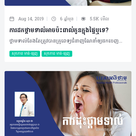
|
|
Aug 14, 2019
6 ឆ្នាំមុន
5.5K មើល
ការដកថ្គាមទាល់អាចប៉ះពាល់កូនក្នុងផ្ទៃឬទេ?
ថ្គាមទាល់តែងតែត្រូវបានគ្រូពេទ្យជំនាញណែនាំឲ្យដកចេញជាដាច់ខាត ទោះបីជាមិនឈឺ ឬមានអាការៈឈឺចាប់យ៉ាងណាក៏ដោយ ប៉ុន្តែប្រសិនបើអ្នកកំពុងមានផ្ទៃពោះ ហើយកំពុងមានការឈឺចាប់ខ្លាំងវិញនោះ តើអ្នកគួរដកចេញដែរឬទេ? សំណួរ៖ ខ្ញុំមានអាយុ ២៥ឆ្នាំ ភេទស្រី អំឡុងពេលនេះខ្ញុំកំពុងមានផ្ទៃពោះប្រាំពីរខែហើយខ្ញុំឈឺថ្គាមទាល់ខ្លាំងណាស់។​ តើខ្ញុំអាចធ្វើការដកថ្គាមនេះចេញបានទេ? តើវាអាចប៉ះពាល់ដល់កូនក្នុងផ្ទៃទេ? ចម្លើយ៖ ក្នុងករណីដែលប្អូនឈឺថ្គាមទាល់ខ្លាំង ក្នុងអំឡុងពេលមានផ្ទៃពោះប្រាំពីរខែប្អូនគួរតែមកពិនិត្យ និងពិគ្រោះយោបល់ជាមួយទន្តបណ្ឌិតជំនាញ ព្រោះក្នុងករណីខ្លះទន្តបណ្ឌិតអាចមិនធ្វើការវះកាត់ភ្លាមៗនោះទេ ប៉ុន្តែទន្តបណ្ឌិតនឹងមានវិធីបន្ថយការឈឺចាប់ហើយរង់ចាំសម្រាលរួចរាល់ជាមុនសិនព្រោះថា ៣ខែដំបូងនៃការមានផ្ទៃពោះ ឬត្រីមាសដំបូងគឺជាដំណាក់កាលសំខាន់នៃការលូតលាស់របស់គភ៌។ យើងមិនអាចផ្តល់ដំបូន្មានក្នុងការដកធ្មេញក្នុងអំឡុងពេលនេះឡើយ ព្រោះឱសថមួយចំនួនធ្វើការរារាំងដល់ការលូតលាស់របស់ទារក។ រយៈពេលដែលមានសុវត្ថិភាពបំផុតសម្រាប់ការដកធ្មេញគឺត្រីមាសទី ២ចាប់ពី ៤ទៅ៦ខែ ព្រោះនេះគឺជាដំណាក់កាលដែលទារកកំពុងលូតលាស់ ដូច្នេះប្រសិនបើមានការចាំបាច់ក្នុងការដកធ្មេញថ្គាមទាល់ក្នុងអំឡុងពេលនេះគឺ មិនមានការប៉ះពាល់ដល់ទារកក្នុងផ្ទៃពោះនោះទេ។ ក៏ប៉ុន្តែចាប់ពីខែទី៧ ដល់ពេលសម្រាលគឺត្រីមាសទី៣ ជាដំណាក់កាលគ្រោះថ្នាក់កើនឡើងក្នុងការវះកាត់ធ្មេញ។ ដំណាក់កាលនេះគឺមិនអាចធ្វើការវះកាត់នោះទេដោយសារម្តាយដែលមានផ្ទៃពោះមិនអាចអង្គុយ ឬគេងក្នុងទីតាំងដែលត្រូវបានតម្រូវ។ ការព្យាបាលអាចបណ្តាលឲ្យមានគ្រោះថ្នាក់ធ្ងន់ធ្ងរដល់ម្តាយ និងទារកដោយសារការរាំងស្ទះចរន្តឈាមទៅកាន់បេះដូងព្រោះតែទម្ងន់ធ្ងន់សង្កត់ទៅលើសរសៃឈាម។ ទន្តបណ្ឌិតភាគច្រើននឹងមិនធ្វើការវះកាត់ក្នុងអំឡុងពេលនេះទេគឺរង់ចាំការសម្រាលរួចជាមុនសិន។ ករណីចាំបាច់បំផុតការដកធ្មេញថ្គាមទាល់អាចធ្វើទៅបានដោយមិនមានប៉ះពាល់ដល់ទារកក្នុងផ្ទៃទេ ប៉ុន្តែរយៈពេលនៃការវះកាត់ត្រូវធ្វើឲ្យបានលឿនតាមដែលអាចធ្វើទៅបាន ហើយទីតាំងក្នុងការអង្គុយ ឬគេងត្រូវធានាថាមិនប៉ះពាល់។ បកស្រាយដោយ៖ ទន្តបណ្ឌិត សុខ ជា អគ្គនាយកមន្ទីរព្យាបាលមាត់ធ្មេញសុខ ជា និងជាសាស្រ្តាចារ្យនៅសាកលវិទ្យាល័យវិទ្យាសាស្រ្តសុខាភិបាល 2019 រក្សាសិទ្ធិគ្រប់យ៉ាង​ដោយ Healthtime Corporation ចំពោះគ្រប់អត្ថបទដោយគ្មានផ្នែកណាមួយត្រូវបោះពុម្ពផ្សាយចូលប្រព័ន្ធអុីនធឺណែតឧបករណ៍អេឡិចត្រូនិកអាត់ជាសំឡេងឬថតចំលងគ្រប់រូបភាពដោយគ្មានការអនុញ្ញាតឡើយ
សុខភាព​​ មាត់-ធ្មេញ
សុខភាព​​ មាត់-ធ្មេញ