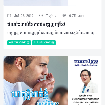
|
|
Jul 03, 2019
7 ឆ្នាំមុន
6.7K មើល
ផលប៉ះពាល់នៃការដកធ្មេញច្រើន!
បច្ចុប្បន្ន ការពត់ធ្មេញពិតជាពេញនិយមណាស់ក្នុងចំណោមយុវវ័យកម្ពុជា ប៉ុន្តែលក្ខខណ្ឌពត់ធ្មេញរបស់មនុស្សម្នាក់ៗ អាចនឹងខុសគ្នាអាស្រ័យស្ថានភាពធ្មេញបច្ចុប្បន្នរបស់គាត់។ បុគ្គលខ្លះមិនចាំបាច់តម្រូវឲ្យមានការដកធ្មេញទេ តែបុគ្គលខ្លះវិញត្រូវឲ្យដកធ្មេញយ៉ាងច្រើនទៅវិញ ជាក់ស្តែងដូចករណីខាងក្រោមរបស់មិត្តអ្នកអានយើងម្នាក់... សំណួរ៖ នាងខ្ញុំអាយុ ២៣ឆ្នាំ នាងខ្ញុំចង់ធ្វើការពត់ធ្មេញ ប៉ុន្តែពេលទៅពិគ្រោះគ្រូពេទ្យថាខ្ញុំត្រូវដកធ្មេញចំនួន ៥គ្រាប់។ ខ្ញុំក៏សម្រេចចិត្តថាមិនពត់វិញ ព្រោះត្រូវដកធ្មេញច្រើនក្នុងពេលតែមួយ ហើយក៏ធ្លាប់ឮមិត្តភក្តិថាអាចមានគ្រោះថ្នាក់។ ខ្ញុំចង់ដឹងថា តើការដកធ្មេញច្រើនបែបនេះអាចមានគ្រោះថ្នាក់ពិតប្រាកដដែរឬទេ ឬអាចបណ្តាលឲ្យមានបញ្ហាទៅថ្ងៃមុខឬទេ? ចម្លើយ៖ ទាក់ទងនឹងការពត់ធ្មេញដោយតម្រូវឲ្យដកធ្មេញគឺពិតជាមាន ប៉ុន្តែដកធ្មេញប៉ុន្មានគ្រាប់ប៉ះពាល់ ឬអត់នោះមិនអាចសន្មត់បានភ្លាមៗទេទាល់តែពិនិត្យឲ្យបានល្អិតល្អន់ជាមុនសិន។ ដើម្បីឲ្យកាន់តែប្រាកដចំពោះករណីនេះ ប្អូនចាំបាច់ត្រូវតែទៅជួបប្រឹក្សាជាមួយអ្នកឯកទេសពត់តម្រង់ធ្មេញ។ បកស្រាយដោយ៖ ទន្តបណ្ឌិត ចៅ ស៊ីវកាយ នៃមន្ទីរពេទ្យទន្តសាស្រ្ត រំចង់ អត្ថបទ៖ ដកស្រង់ចេញពីទស្សនាវដ្ដី ហេលស៍ថាម ប្រូ លេខ ៧៩ ©2019 រក្សាសិទ្ធិគ្រប់យ៉ាង​ដោយ Healthtime Corporation ចំពោះគ្រប់អត្ថបទដោយគ្មានផ្នែកណាមួយត្រូវបោះពុម្ពផ្សាយចូលប្រព័ន្ធអុីនធឺណែតឧបករណ៍អេឡិចត្រូនិកអាត់ជាសំឡេងឬថតចំលងគ្រប់រូបភាពដោយគ្មានការអនុញ្ញាតឡើយ
សុខភាព​​ មាត់-ធ្មេញ
សុខភាព​​ មាត់-ធ្មេញ