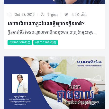
|
|
Oct 23, 2019
6 ឆ្នាំមុន
4.4K មើល
អាហារបែបណាខ្លះដែលធ្វើឲ្យមានក្លិនមាត់?
ក្លិនមាត់មិនមែនបណ្ដាលមកពីការខូចខាតធ្មេញតែមួយមុខនោះទេ។ ជាក់ស្ដែងរបបអាហាររៀងរាល់ថ្ងៃក៏អាចធ្វើឲ្យមានក្លិនមាត់ផងដែរហើយអ្នកហាក់មិនបានដឹងទាល់តែសោះ។ បើច្បាស់ថា សុខភាពមាត់ធ្មេញមិនមានបញ្ហានោះ អ្នកគួរសង្កេតមើលអាហារដែលកំពុងតែបរិភោគឡើងវិញ ដែលករណីខាងក្រោមនេះនឹងបញ្ជាក់ប្រាប់អ្នកថាមានអាហារអ្វីខ្លះ? សំណួរ៖ ខ្ញុំមានអាយុ ២១ឆ្នាំ ភេទស្រី រស់នៅខេត្តសៀមរាប។ នាងខ្ញុំមានចម្ងល់ចង់ជម្រាបសួរ លោកទន្តបណ្ឌិតថា តើអាហារដែលនាងខ្ញុំទទួលទានអាចប៉ះពាល់ដល់ខ្យល់ដកដង្ហើមនាងខ្ញុំតាមរបៀបណាខ្លះ? ចម្លើយ៖ អាហារមួយចំនួនគឺធ្វើឲ្យខ្យល់ដកដង្ហើមរបស់អ្នកមិនល្អមានដូចជា ខ្ទឹម កាហ្វេ គ្រឿងស្រវឹង និងអាហារផ្សេងៗទៀត។ ការទទួលទានខ្ទឹមអាចធ្វើឲ្យខ្យល់ដង្ហើមមិនល្អ តែវាក៏ធ្វើឲ្យក្លិនអាក្រក់ជះចេញពីរាងកាយតាមរយៈការបែកញើសផងដែរ ដោយសារតែធាតុផ្សំនៅក្នុងខ្ទឹមសត្រូវបានស្រូបទៅក្នុងឈាម និងលំពែងហើយវាបង្កជាក្លិនមិនល្អចេញពីរាងកាយទាំងមូល និងខ្យល់ដកដង្ហើម។ លើសពីនេះការទទួលទានកាហ្វេច្រើនពេកក្នុងមួយថ្ងៃអាចធ្វើឲ្យរាងកាយ និងខ្យល់ដង្ហើមរបស់អ្នកជះក្លិនមិនល្អផងដែរ បើទោះបីជាអ្នកងូតទឹកសម្អាតខ្លួនប្រាណ ឬផ្លាស់ប្តូរសម្លៀកបំពាក់យ៉ាងណាក៏ដោយ។ នោះក៏ដោយសារតែជាតិកាហ្វេអុីនបានធ្វើការរំញោចក្រពេញញើស និងធ្វើឲ្យអ្នកបែកញើសច្រើនខុសពីធម្មតាទៀតផង។ អត្ថបទ៖ ដកស្រង់ចេញពីទស្សនាវដ្ដី ហេលស៍ថាម ប្រូ លេខ ៨៤ បកស្រាយដោយ៖ ទន្តបណ្ឌិត សុខ ជា អគ្គនាយកមន្ទីរព្យាបាលមាត់ធ្មេញសុខ ជា និងជាសាស្រ្តាចារ្យសាកលវិទ្យាល័យវិទ្យាសាស្រ្តសុខាភិបាល 2019 រក្សាសិទ្ធិគ្រប់យ៉ាង​ដោយ Healthtime Corporation ចំពោះគ្រប់អត្ថបទដោយគ្មានផ្នែកណាមួយត្រូវបោះពុម្ពផ្សាយចូលប្រព័ន្ធអុីនធឺណែតឧបករណ៍អេឡិចត្រូនិកអាត់ជាសំឡេងឬថតចំលងគ្រប់រូបភាពដោយគ្មានការអនុញ្ញាតឡើយ
សុខភាព​​ មាត់-ធ្មេញ
សុខភាព​​ មាត់-ធ្មេញ