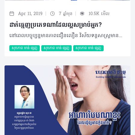
|
|
Apr 11, 2019
7 ឆ្នាំមុន
10.5K មើល
ដាក់ធ្មេញប្រភេទណាដែលល្អសម្រាប់អ្នក?
នៅពេលបច្ចុប្បន្នមានភាពជឿនលឿន ​វិស័យទន្តសាស្ត្រមានការរីកចម្រើន ​និងវិវឌ្ឍទៅរកអ្​វីដែលយើងតែងតែនិយមហៅថា “Technology of Digital” ឬយើងអាចធ្វើការកែតម្រូវ ទម្រង់ឆ្អឹងថ្គាមដោយបច្ចេកវិទ្យាទំនើបៗ។ នៅក្នុងនោះយើងសង្កេតឃើញការដាក់ធ្មេញឡើងវិញកំពុងតែឈានឡើង និងមានការចាប់អារម្មណ៍ច្រើនពីប្រជាជន។ ដោយឡែក វិស័យទន្តសាស្ត្រនៅប្រទេសកម្ពុជាយើងមានការរីកចម្រើន និងអភិវឌ្ឍន៍ខ្លាំងរហូតដល់មានប្រជាជនក្រៅស្រុកមកទទួលការព្យាបាល និងថែរក្សាមាត់ធ្មេញ។ ដោយហេតុនេះ ខ្ញុំសូមលើកបង្ហាញ និងពន្យល់បន្ថែមនូវប្រភេទធ្មេញដែលប្រជាជនតែងតែយកមកដាក់ដើម្បីបន្ថែមសោភ័ណភាព។ ប្រភេទធ្មេញដែលសម្រាប់ដាក់ញឹកញាប់មានដូចជា៖ 1. ប្រភេទធ្មេញលោហៈ (Metal Crown) ប្រភេទធ្មេញលោហៈមានច្រើនប្រភេទ Metal alloy ហើយប្រភេទដែលគេនិយមប្រើប្រាស់ជាងគេមាន ៣ប្រភេទរួមមានដូចជា៖ High-noble, Noble alloy និង Base metal alloy។ • Metal-noble និង Noble alloy សំដៅទៅលើមាស (Gold) ប៉ុន្តែមាសមានសភាពទន់ដូច្នេះគេបញ្ចូលនូវសារធាតុ Copper , Platinum, Palladium, Zinc, Indium និង Nickel។ ជាក់ស្តែង គេប្រើចំពោះធ្មេញខាងក្រោយ (ធ្មេញថ្គាម) ដោយវាប៉ះពាល់ទៅលើសោភ័ណភាព។ ដោយសារវាមានភាពរឹងមាំប្រើបានយូរ ហើយមិនត្រូវការកម្រាស់ធ្មេញច្រើន (០,៥ ទៅ១មិល្លីម៉ែត្រ) ប៉ុន្តែវាមានភាពប៉ះពាល់ទៅលើកំណាំធ្មេញម្ខាង (Trauma) ទៀតនៅពេលខាំកល់។ វាមានភាពរឹងតែត្រូវការកែតម្រូវនិងខាត់ឲ្យរលោងឲ្យមានសភាពងាយស្រួល ចំណេញពេលវេលារបស់អ្នកជំងឺ។ • Base Metal alloy ធ្មេញប្រភេទបែបនេះមិនសូវមានច្រើន ឬប្រើប៉ុន្មានទេ។ នៅពេលប្រៀបធៀបជាមួយ High-noble និង Noble វាមានភាពរឹងខ្លាំងដែលអាចឆាបកម្រាស់ធ្មេញបានតិច (០,២ ទៅ០,៥មិល្លីម៉ែត្រ) បាន។ វាមានសភាពរឹងខ្លាំងពិបាកកែតម្រូវ និងមានភាពលំបាកចំពោះអ្នកជំងឺ Allergy និង Nickel ។ 2. ប្រភេទធ្មេញ Titanium ចំពោះប្រភេទធ្មេញ Titanium វិញមានសភាពប្រហាក់ប្រហែលនឹង Biocompatible របស់មនុស្ស។ • Metal Ceramic វាត្រូវបានប្រើប្រាស់ជាយូរមកហើយ ប៉ុន្តែយើងសង្កេតឃើញថាវាងាយទទួលរងប្រតិកម្មជាមួយនឹងអញ្ចាញធ្មេញបំផុត។ មិនត្រឹមតែប៉ុណ្ណោះគេកំណត់ឃើញអ្នកជំងឺអាចរលាក (Sensible) ឬខ្មៅអញ្ចាញធ្មេញផងដែរ។ • Nickel-Free Ceramic ជាទូទៅត្រូវបានគេដឹងថាវាមិនមានប្រតិកម្មជាមួយអញ្ចាញធ្មេញនោះទេ គេប្រើប្រាស់វាសម្រាប់ជំនួសធ្មេញដែលខូចខាតដើម្បីបង្កើតនូវមុខងារសោភ័ណភាព និងរចនាសម្ព័ន្ធរបស់ធ្មេញឡើងវិញ ព្រមទាំងមានតម្លៃដែលអាចទទួលយកបាន។ • Titanium Ceramic វាមានសភាពល្អប្រហាក់ប្រហែលនឹងសរីរៈដែលនៅជុំវិញធ្មេញ ប៉ុន្តែវាមានតម្លៃថ្លៃ ហើយត្រូវបានគេប្រើប្រាស់ច្រើន ចំពោះអ្នកជំងឺដែលប្រតិកម្មជាមួយ Nickel ។ • Gold Ceramic វាត្រូវបានប្រើប្រាស់លើសពី ៤០០០ឆ្នាំ ហើយវាលាយជាមួយសារធាតុដទៃដូចជា Palladium, Nickel ឬ Chronium ដែលជួយបង្កើនភាពរឹងមាំ និងកាត់បន្ថយតម្លៃ។ វាមានសភាពល្អដោយកាត់បន្ថយនូវអាល្លែកហ្ស៊ីបានច្រើន។ 3. Zirconium Teeth ធ្មេញប្រភេទ Zirconium បង្កើតឡើងដោយ Zirconium dioxide (ZrO2) ដែលមានសភាពរឹងមាំ ហើយត្រូវបានរកឃើញដោយជនជាតិអាល្លឺម៉ង់ឈ្មោះM.H Klaproth នៅក្នុងឆ្នាំ ១៧៨៩។ ដោយឡែក នៅឆ្នាំ ១៩៦០ ធ្មេញប្រភេទ Zirconium ត្រូវបានប្រើប្រាស់នៅក្នុងវិស័យវេជ្ជសាស្រ្ត ហើយទសវត្សរ៍ ១៩៩០ ធ្មេញប្រភេទនេះត្រូវបានគេដាក់ប្រើប្រាស់នៅក្នុងវិស័យទន្តសាស្រ្តផងដែរ។ ជាក់ស្តែងចំពោះធ្មេញប្រភេទ Zirconium មានគុណសម្បត្តិ និងគុណវិបត្តិមួយចំនួនដូចជា៖ គុណសម្បត្តិ • ពណ៌មានសភាពប្រហាក់ប្រហែលនឹងធ្មេញធម្មជាតិ • វាមានសភាពរឹងមាំ ហើយមិនចាំបាច់ឆាបធ្មេញកំណើតច្រើន (Fram Zirconium) • ជួយបង្កើនសោភ័ណភាពដោយ Layered with Porcelain • Zirconium Crown អាចភ្ជាប់បាន ( Bonded ឬ Cemented) ដោយម៉ាស៊ីនភ្ជាប់ធ្មេញច្រើនប្រភេទ • Zirconium អាចរចនានៅក្នុងកុំព្យូទ័រមុនពេលផលិត • សារធាតុផ្សំមានសភាពដូចធ្មេញធម្មជាតិ ពិសេសវាមិនសូវមានប្រតិកម្មជាមួយបង្គោលនៅក្នុងឆ្អឹងថ្គាម។ គុណវិបត្តិ • តម្លៃនៃការធ្វើធ្មេញ Zirconium មានតម្លៃថ្លៃដូច្នេះនៅពេលធ្វើ ឬកែសម្រួល Occulusion (ផ្ទៃទំពារ) មិនបានត្រឹមត្រូវ • អាចធ្វើឲ្យឈឺធ្មេញធម្មជាតិ (Antagonist teeth)។ 4. Emax –System វាបង្កើតដោយសារធាតុ Lithium disilicate glass, Lithium dioxide, Phosphoroxide, Alumina, Potassium oxide និង Trace elements។ វាមានភាពល្បីល្បាញយ៉ាងឆាប់រហ័សដោយសារសោភ័ណភាព (Excellent esthetic) ព្រមទាំងប្រើប្រាស់បានយូរ និងរឹងមាំ (Strength)។ លើសពីនេះ វាមានសភាពល្អប្រសើរចំពោះធ្មេញមុខនិង Veneer ។ ដោយឡែក Emax មានតម្លៃថ្លៃ មិនប្រើសម្រាប់ធ្មេញថ្គាម ឬធ្មេញក្រោម មិនប្រើសម្រាប់អ្នកដែលមានធ្មេញខ្មៅខ្លាំង និងធ្វើធ្មេញតែមួយប៉ុណ្ណោះ។ ចំពោះអ្នកដែលអាចទទួលការធ្វើ Emax-System គឺ៖ • Stained teeth៖ មានសភាពឆ្លុះថ្លា (Highly transclucent) និងអ្នកដែលមានធ្មេញមិនស្អាត។ • Crooked teeth៖ វាអាចជួយកែចំពោះធ្មេញមុខដែលមានភាពវៀច ឬមិនត្រង់ជួរ • Root canal teeth៖ ធ្មេញដែលបានព្យាបាលរួចមានភាពផុយស្រួយ ឆាប់ខូច និងមានបញ្ហារន្ធឫសធ្មេញ • Fractured teeth៖ ធ្មេញដែលខូច ព្រោះតែរោគពុកធ្មេញ ឬការប៉ះទង្គិច។ មូលហេតុមួយចំនួនដែលជ្រើសរើសយក Emax-System គឺ៖ • វាមានពណ៌ថ្លាប្រហាក់ប្រហែលនឹងធ្មេញធម្មជាតិ • All Ceramic Prosthetic៖ ដោយមិនមាន Metal alloy (សារធាតុលោហៈក្នុងការធ្វើធ្មេញ) ដូច្នេះវាជួយកាត់បន្ថយអញ្ចាញពណ៌ខ្មៅ និងអាចមើលទៅប្រហាក់ប្រហែលនឹងធ្មេញធម្មជាតិ • Durability៖ ដោយ E-max ធ្វើឡើងពី Lithiumdislocate ដូច្នេះវាមានភាពរឹងមាំខ្លាំង ហើយ E-max អាចជួយកាត់បន្ថយស្រាំ ឬបាក់នៅក្នុងពេលប្រើប្រាស់ • Ability to milled ៖ មានភាពងាយស្រួលក្នុងការធ្វើដោយ CAD, CAM milling • Conservation of teeth structure៖ វាមានសភាពរឹងមាំ។ បកស្រាយដោយ៖ ទន្តបណ្ឌិត ឃុយ មករា ប្រធានគ្លីនិកធ្មេញ ឃុយ មករា អត្ថបទ៖ ដកស្រង់ចេញពីទស្សនាវដ្ដី ហេលស៍ថាម ប្រូ លេខ ៧៨ ©2019 រក្សាសិទ្ធិគ្រប់យ៉ាង​ដោយ Healthtime Corporation ចំពោះគ្រប់អត្ថបទដោយគ្មានផ្នែកណាមួយត្រូវបោះពុម្ពផ្សាយចូល ប្រព័ន្ធអុីនធឺណែតឧបករណ៍អេឡិចត្រូនិកអាត់ជាសំឡេងឬថតចំលងគ្រប់រូបភាពដោយគ្មានការអនុញ្ញាតឡើយ
សុខភាព​​ មាត់-ធ្មេញ
សុខភាព​​ មាត់-ធ្មេញ
សុខភាព​​ មាត់-ធ្មេញ