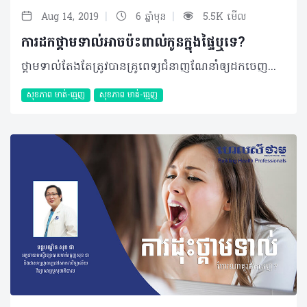
|
|
Aug 14, 2019
6 ឆ្នាំមុន
5.5K មើល
ការដកថ្គាមទាល់អាចប៉ះពាល់កូនក្នុងផ្ទៃឬទេ?
ថ្គាមទាល់តែងតែត្រូវបានគ្រូពេទ្យជំនាញណែនាំឲ្យដកចេញជាដាច់ខាត ទោះបីជាមិនឈឺ ឬមានអាការៈឈឺចាប់យ៉ាងណាក៏ដោយ ប៉ុន្តែប្រសិនបើអ្នកកំពុងមានផ្ទៃពោះ ហើយកំពុងមានការឈឺចាប់ខ្លាំងវិញនោះ តើអ្នកគួរដកចេញដែរឬទេ? សំណួរ៖ ខ្ញុំមានអាយុ ២៥ឆ្នាំ ភេទស្រី អំឡុងពេលនេះខ្ញុំកំពុងមានផ្ទៃពោះប្រាំពីរខែហើយខ្ញុំឈឺថ្គាមទាល់ខ្លាំងណាស់។​ តើខ្ញុំអាចធ្វើការដកថ្គាមនេះចេញបានទេ? តើវាអាចប៉ះពាល់ដល់កូនក្នុងផ្ទៃទេ? ចម្លើយ៖ ក្នុងករណីដែលប្អូនឈឺថ្គាមទាល់ខ្លាំង ក្នុងអំឡុងពេលមានផ្ទៃពោះប្រាំពីរខែប្អូនគួរតែមកពិនិត្យ និងពិគ្រោះយោបល់ជាមួយទន្តបណ្ឌិតជំនាញ ព្រោះក្នុងករណីខ្លះទន្តបណ្ឌិតអាចមិនធ្វើការវះកាត់ភ្លាមៗនោះទេ ប៉ុន្តែទន្តបណ្ឌិតនឹងមានវិធីបន្ថយការឈឺចាប់ហើយរង់ចាំសម្រាលរួចរាល់ជាមុនសិនព្រោះថា ៣ខែដំបូងនៃការមានផ្ទៃពោះ ឬត្រីមាសដំបូងគឺជាដំណាក់កាលសំខាន់នៃការលូតលាស់របស់គភ៌។ យើងមិនអាចផ្តល់ដំបូន្មានក្នុងការដកធ្មេញក្នុងអំឡុងពេលនេះឡើយ ព្រោះឱសថមួយចំនួនធ្វើការរារាំងដល់ការលូតលាស់របស់ទារក។ រយៈពេលដែលមានសុវត្ថិភាពបំផុតសម្រាប់ការដកធ្មេញគឺត្រីមាសទី ២ចាប់ពី ៤ទៅ៦ខែ ព្រោះនេះគឺជាដំណាក់កាលដែលទារកកំពុងលូតលាស់ ដូច្នេះប្រសិនបើមានការចាំបាច់ក្នុងការដកធ្មេញថ្គាមទាល់ក្នុងអំឡុងពេលនេះគឺ មិនមានការប៉ះពាល់ដល់ទារកក្នុងផ្ទៃពោះនោះទេ។ ក៏ប៉ុន្តែចាប់ពីខែទី៧ ដល់ពេលសម្រាលគឺត្រីមាសទី៣ ជាដំណាក់កាលគ្រោះថ្នាក់កើនឡើងក្នុងការវះកាត់ធ្មេញ។ ដំណាក់កាលនេះគឺមិនអាចធ្វើការវះកាត់នោះទេដោយសារម្តាយដែលមានផ្ទៃពោះមិនអាចអង្គុយ ឬគេងក្នុងទីតាំងដែលត្រូវបានតម្រូវ។ ការព្យាបាលអាចបណ្តាលឲ្យមានគ្រោះថ្នាក់ធ្ងន់ធ្ងរដល់ម្តាយ និងទារកដោយសារការរាំងស្ទះចរន្តឈាមទៅកាន់បេះដូងព្រោះតែទម្ងន់ធ្ងន់សង្កត់ទៅលើសរសៃឈាម។ ទន្តបណ្ឌិតភាគច្រើននឹងមិនធ្វើការវះកាត់ក្នុងអំឡុងពេលនេះទេគឺរង់ចាំការសម្រាលរួចជាមុនសិន។ ករណីចាំបាច់បំផុតការដកធ្មេញថ្គាមទាល់អាចធ្វើទៅបានដោយមិនមានប៉ះពាល់ដល់ទារកក្នុងផ្ទៃទេ ប៉ុន្តែរយៈពេលនៃការវះកាត់ត្រូវធ្វើឲ្យបានលឿនតាមដែលអាចធ្វើទៅបាន ហើយទីតាំងក្នុងការអង្គុយ ឬគេងត្រូវធានាថាមិនប៉ះពាល់។ បកស្រាយដោយ៖ ទន្តបណ្ឌិត សុខ ជា អគ្គនាយកមន្ទីរព្យាបាលមាត់ធ្មេញសុខ ជា និងជាសាស្រ្តាចារ្យនៅសាកលវិទ្យាល័យវិទ្យាសាស្រ្តសុខាភិបាល 2019 រក្សាសិទ្ធិគ្រប់យ៉ាង​ដោយ Healthtime Corporation ចំពោះគ្រប់អត្ថបទដោយគ្មានផ្នែកណាមួយត្រូវបោះពុម្ពផ្សាយចូលប្រព័ន្ធអុីនធឺណែតឧបករណ៍អេឡិចត្រូនិកអាត់ជាសំឡេងឬថតចំលងគ្រប់រូបភាពដោយគ្មានការអនុញ្ញាតឡើយ
សុខភាព​​ មាត់-ធ្មេញ
សុខភាព​​ មាត់-ធ្មេញ