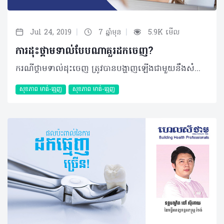
|
|
Jul 24, 2019
7 ឆ្នាំមុន
5.9K មើល
ការដុះថ្គាមទាល់បែបណាគួរដកចេញ?
ករណីថ្គាមទាល់ដុះចេញ ត្រូវបានបង្ហាញឡើងជាមួយនឹងសំណួរជុំវិញបញ្ហានេះជាច្រើន។ ជាទូទៅការដុះថ្គាមទាល់អាចបង្កការឈឺចាប់មួយរយៈ និងបាត់ទៅវិញដោយឯកឯង។ យ៉ាងណាមិញទោះបីវាហាក់ដូចជាមិនបង្កផលរំខាននានាផ្សេងទៀតតែចម្ងល់ក្នុងការដកថ្គាមទាល់ចេញនៅតែជាបញ្ហាក្នុងការសម្រេចចិត្តរបស់ប្រជាជនមួយចំនួន។ តើថ្គាមទាល់បែបណាដែលអ្នកគួរដកចេញ? អត្ថបទខាងក្រោមនេះអាចជាចម្លើយរបស់អ្នក៖ សំណួរ៖ ខ្ញុំមានអាយុ ៣០ឆ្នាំ ភេទស្រី រស់នៅខេត្តបាត់ដំបង។ ខ្ញុំមានថ្គាមទាល់ដុះចេញតែពាក់កណ្តាល និងមានសាច់គ្របពីលើពាក់កណ្តាល។ តើខ្ញុំគួរតែដកចេញ ឬយ៉ាងណា បើពេលនេះវាមិនផ្តល់ការឈឺចាប់អ្វីឡើយ? ចម្លើយ៖ ប្អូនគួរតែដកចេញ ទោះបីជាពេលនេះវាមិនមានការឈឺចាប់ក៏ដោយព្រោះវានឹងអាចបង្កការឈឺចាប់នៅពេលអនាគតនិងធ្វើឲ្យប៉ះពាល់ ឬខូចខាតដល់ធ្មេញជិតខាងដោយសារការសម្អាតមិនបានស្អាតល្អធ្វើឲ្យមានរោគពុកធ្មេញ រោគអញ្ចាញនិងបញ្ហាផ្សេងៗដូចជាបញ្ហាក្លិនមាត់ជាដើម។ បកស្រាយដោយ៖ ទន្តបណ្ឌិត សុខ ជា អគ្គនាយកមន្ទីរព្យាបាលមាត់ធ្មេញសុខ ជា និងជាសាស្រ្តាចារ្យនៅសាកលវិទ្យាល័យវិទ្យាសាស្រ្តសុខាភិបាល អត្ថបទ៖​ ដកស្រង់ចេញពីទស្សនាវដ្ដី ហេលស៍ថាម ប្រូ លេខ ៨១ ©2019 រក្សាសិទ្ធិគ្រប់យ៉ាង​ដោយ Healthtime Corporation ចំពោះគ្រប់អត្ថបទដោយគ្មានផ្នែកណាមួយត្រូវបោះពុម្ពផ្សាយចូលប្រព័ន្ធអុីនធឺណែតឧបករណ៍អេឡិចត្រូនិកអាត់ជាសំឡេងឬថតចំលងគ្រប់រូបភាពដោយគ្មានការអនុញ្ញាតឡើយ
សុខភាព​​ មាត់-ធ្មេញ
សុខភាព​​ មាត់-ធ្មេញ