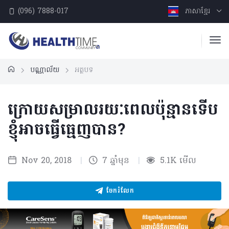
(096) 7888-017
ភាសាខ្មែរ
បណ្ណាល័យ
អត្ថបទ
ក្រោយសម្រាលរយៈពេលប៉ុន្មានទើប
ខ្ញុំអាចធ្វើធ្មេញបាន?
Nov 20, 2018
|
7 ឆ្នាំមុន
|
5.1K មើល
ចែករំលែក