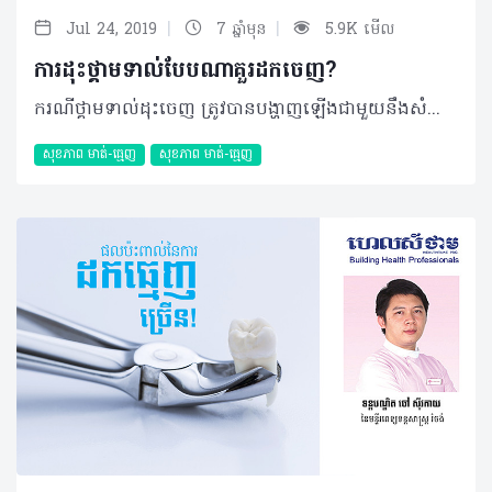
|
|
Jul 24, 2019
7 ឆ្នាំមុន
5.9K មើល
ការដុះថ្គាមទាល់បែបណាគួរដកចេញ?
ករណីថ្គាមទាល់ដុះចេញ ត្រូវបានបង្ហាញឡើងជាមួយនឹងសំណួរជុំវិញបញ្ហានេះជាច្រើន។ ជាទូទៅការដុះថ្គាមទាល់អាចបង្កការឈឺចាប់មួយរយៈ និងបាត់ទៅវិញដោយឯកឯង។ យ៉ាងណាមិញទោះបីវាហាក់ដូចជាមិនបង្កផលរំខាននានាផ្សេងទៀតតែចម្ងល់ក្នុងការដកថ្គាមទាល់ចេញនៅតែជាបញ្ហាក្នុងការសម្រេចចិត្តរបស់ប្រជាជនមួយចំនួន។ តើថ្គាមទាល់បែបណាដែលអ្នកគួរដកចេញ? អត្ថបទខាងក្រោមនេះអាចជាចម្លើយរបស់អ្នក៖ សំណួរ៖ ខ្ញុំមានអាយុ ៣០ឆ្នាំ ភេទស្រី រស់នៅខេត្តបាត់ដំបង។ ខ្ញុំមានថ្គាមទាល់ដុះចេញតែពាក់កណ្តាល និងមានសាច់គ្របពីលើពាក់កណ្តាល។ តើខ្ញុំគួរតែដកចេញ ឬយ៉ាងណា បើពេលនេះវាមិនផ្តល់ការឈឺចាប់អ្វីឡើយ? ចម្លើយ៖ ប្អូនគួរតែដកចេញ ទោះបីជាពេលនេះវាមិនមានការឈឺចាប់ក៏ដោយព្រោះវានឹងអាចបង្កការឈឺចាប់នៅពេលអនាគតនិងធ្វើឲ្យប៉ះពាល់ ឬខូចខាតដល់ធ្មេញជិតខាងដោយសារការសម្អាតមិនបានស្អាតល្អធ្វើឲ្យមានរោគពុកធ្មេញ រោគអញ្ចាញនិងបញ្ហាផ្សេងៗដូចជាបញ្ហាក្លិនមាត់ជាដើម។ បកស្រាយដោយ៖ ទន្តបណ្ឌិត សុខ ជា អគ្គនាយកមន្ទីរព្យាបាលមាត់ធ្មេញសុខ ជា និងជាសាស្រ្តាចារ្យនៅសាកលវិទ្យាល័យវិទ្យាសាស្រ្តសុខាភិបាល អត្ថបទ៖​ ដកស្រង់ចេញពីទស្សនាវដ្ដី ហេលស៍ថាម ប្រូ លេខ ៨១ ©2019 រក្សាសិទ្ធិគ្រប់យ៉ាង​ដោយ Healthtime Corporation ចំពោះគ្រប់អត្ថបទដោយគ្មានផ្នែកណាមួយត្រូវបោះពុម្ពផ្សាយចូលប្រព័ន្ធអុីនធឺណែតឧបករណ៍អេឡិចត្រូនិកអាត់ជាសំឡេងឬថតចំលងគ្រប់រូបភាពដោយគ្មានការអនុញ្ញាតឡើយ
សុខភាព​​ មាត់-ធ្មេញ
សុខភាព​​ មាត់-ធ្មេញ