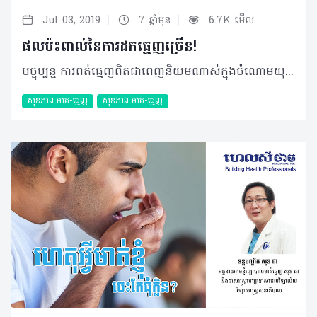
|
|
Jul 03, 2019
7 ឆ្នាំមុន
6.7K មើល
ផលប៉ះពាល់នៃការដកធ្មេញច្រើន!
បច្ចុប្បន្ន ការពត់ធ្មេញពិតជាពេញនិយមណាស់ក្នុងចំណោមយុវវ័យកម្ពុជា ប៉ុន្តែលក្ខខណ្ឌពត់ធ្មេញរបស់មនុស្សម្នាក់ៗ អាចនឹងខុសគ្នាអាស្រ័យស្ថានភាពធ្មេញបច្ចុប្បន្នរបស់គាត់។ បុគ្គលខ្លះមិនចាំបាច់តម្រូវឲ្យមានការដកធ្មេញទេ តែបុគ្គលខ្លះវិញត្រូវឲ្យដកធ្មេញយ៉ាងច្រើនទៅវិញ ជាក់ស្តែងដូចករណីខាងក្រោមរបស់មិត្តអ្នកអានយើងម្នាក់... សំណួរ៖ នាងខ្ញុំអាយុ ២៣ឆ្នាំ នាងខ្ញុំចង់ធ្វើការពត់ធ្មេញ ប៉ុន្តែពេលទៅពិគ្រោះគ្រូពេទ្យថាខ្ញុំត្រូវដកធ្មេញចំនួន ៥គ្រាប់។ ខ្ញុំក៏សម្រេចចិត្តថាមិនពត់វិញ ព្រោះត្រូវដកធ្មេញច្រើនក្នុងពេលតែមួយ ហើយក៏ធ្លាប់ឮមិត្តភក្តិថាអាចមានគ្រោះថ្នាក់។ ខ្ញុំចង់ដឹងថា តើការដកធ្មេញច្រើនបែបនេះអាចមានគ្រោះថ្នាក់ពិតប្រាកដដែរឬទេ ឬអាចបណ្តាលឲ្យមានបញ្ហាទៅថ្ងៃមុខឬទេ? ចម្លើយ៖ ទាក់ទងនឹងការពត់ធ្មេញដោយតម្រូវឲ្យដកធ្មេញគឺពិតជាមាន ប៉ុន្តែដកធ្មេញប៉ុន្មានគ្រាប់ប៉ះពាល់ ឬអត់នោះមិនអាចសន្មត់បានភ្លាមៗទេទាល់តែពិនិត្យឲ្យបានល្អិតល្អន់ជាមុនសិន។ ដើម្បីឲ្យកាន់តែប្រាកដចំពោះករណីនេះ ប្អូនចាំបាច់ត្រូវតែទៅជួបប្រឹក្សាជាមួយអ្នកឯកទេសពត់តម្រង់ធ្មេញ។ បកស្រាយដោយ៖ ទន្តបណ្ឌិត ចៅ ស៊ីវកាយ នៃមន្ទីរពេទ្យទន្តសាស្រ្ត រំចង់ អត្ថបទ៖ ដកស្រង់ចេញពីទស្សនាវដ្ដី ហេលស៍ថាម ប្រូ លេខ ៧៩ ©2019 រក្សាសិទ្ធិគ្រប់យ៉ាង​ដោយ Healthtime Corporation ចំពោះគ្រប់អត្ថបទដោយគ្មានផ្នែកណាមួយត្រូវបោះពុម្ពផ្សាយចូលប្រព័ន្ធអុីនធឺណែតឧបករណ៍អេឡិចត្រូនិកអាត់ជាសំឡេងឬថតចំលងគ្រប់រូបភាពដោយគ្មានការអនុញ្ញាតឡើយ
សុខភាព​​ មាត់-ធ្មេញ
សុខភាព​​ មាត់-ធ្មេញ