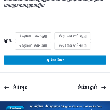
អ៊ីនធឺណែតឧបករណ៍អេឡិចត្រូនិកអាត់ជាសំឡេងឬថតចំលងគ្រប់រូបភាព
ដោយគ្មានការអនុញ្ញាតឡើយ
#សុខភាព​​ មាត់-ធ្មេញ
#សុខភាព​​ មាត់-ធ្មេញ
ស្លាក:
#សុខភាព​​ មាត់-ធ្មេញ
#សុខភាព​​ មាត់-ធ្មេញ
ចែករំលែក
ទំព័រ​មុន
ទំព័រ​បន្ទាប់