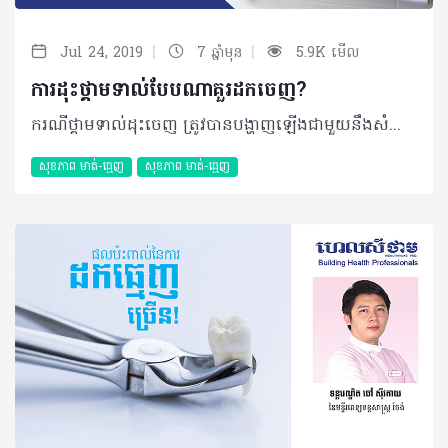
|
|
Jul 24, 2019
7 ឆ្នាំមុន
5.9K មើល
ការដុះថ្គាមទាល់បែបណាគួរដកចេញ?
ករណីថ្គាមទាល់ដុះចេញ ត្រូវបានបង្ហាញឡើងជាមួយនឹងសំណួរជុំវិញបញ្ហានេះជាច្រើន។ ជាទូទៅការដុះថ្គាមទាល់អាចបង្កការឈឺចាប់មួយរយៈ និងបាត់ទៅវិញដោយឯកឯង។ យ៉ាងណាមិញទោះបីវាហាក់ដូចជាមិនបង្កផលរំខាននានាផ្សេងទៀតតែចម្ងល់ក្នុងការដកថ្គាមទាល់ចេញនៅតែជាបញ្ហាក្នុងការសម្រេចចិត្តរបស់ប្រជាជនមួយចំនួន។ តើថ្គាមទាល់បែបណាដែលអ្នកគួរដកចេញ? អត្ថបទខាងក្រោមនេះអាចជាចម្លើយរបស់អ្នក៖ សំណួរ៖ ខ្ញុំមានអាយុ ៣០ឆ្នាំ ភេទស្រី រស់នៅខេត្តបាត់ដំបង។ ខ្ញុំមានថ្គាមទាល់ដុះចេញតែពាក់កណ្តាល និងមានសាច់គ្របពីលើពាក់កណ្តាល។ តើខ្ញុំគួរតែដកចេញ ឬយ៉ាងណា បើពេលនេះវាមិនផ្តល់ការឈឺចាប់អ្វីឡើយ? ចម្លើយ៖ ប្អូនគួរតែដកចេញ ទោះបីជាពេលនេះវាមិនមានការឈឺចាប់ក៏ដោយព្រោះវានឹងអាចបង្កការឈឺចាប់នៅពេលអនាគតនិងធ្វើឲ្យប៉ះពាល់ ឬខូចខាតដល់ធ្មេញជិតខាងដោយសារការសម្អាតមិនបានស្អាតល្អធ្វើឲ្យមានរោគពុកធ្មេញ រោគអញ្ចាញនិងបញ្ហាផ្សេងៗដូចជាបញ្ហាក្លិនមាត់ជាដើម។ បកស្រាយដោយ៖ ទន្តបណ្ឌិត សុខ ជា អគ្គនាយកមន្ទីរព្យាបាលមាត់ធ្មេញសុខ ជា និងជាសាស្រ្តាចារ្យនៅសាកលវិទ្យាល័យវិទ្យាសាស្រ្តសុខាភិបាល អត្ថបទ៖​ ដកស្រង់ចេញពីទស្សនាវដ្ដី ហេលស៍ថាម ប្រូ លេខ ៨១ ©2019 រក្សាសិទ្ធិគ្រប់យ៉ាង​ដោយ Healthtime Corporation ចំពោះគ្រប់អត្ថបទដោយគ្មានផ្នែកណាមួយត្រូវបោះពុម្ពផ្សាយចូលប្រព័ន្ធអុីនធឺណែតឧបករណ៍អេឡិចត្រូនិកអាត់ជាសំឡេងឬថតចំលងគ្រប់រូបភាពដោយគ្មានការអនុញ្ញាតឡើយ
សុខភាព​​ មាត់-ធ្មេញ
សុខភាព​​ មាត់-ធ្មេញ