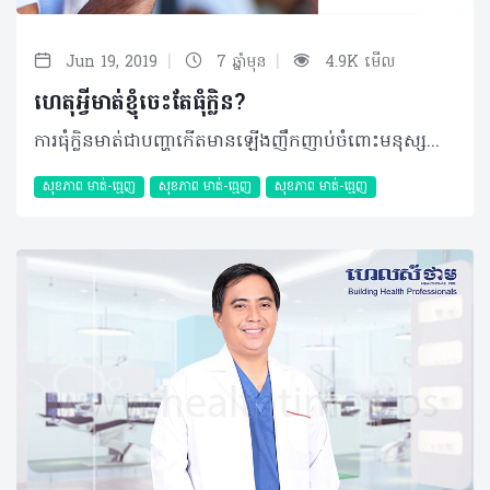
|
|
Jun 19, 2019
7 ឆ្នាំមុន
4.9K មើល
ហេតុអ្វីមាត់ខ្ញុំចេះតែធុំក្លិន?
ការធុំក្លិនមាត់ជាបញ្ហាកើតមានឡើងញឹកញាប់ចំពោះមនុស្សគ្រប់វ័យទាំងអស់ ហើយដោយសារតែក្លិនមាត់នេះបានធ្វើឲ្យអ្នកមានអារម្មណ៍ខ្មាសអៀន និងពិបាកក្នុងការទំនាក់ទំនងជាមួយមនុស្សនៅជុំវិញខ្លួន។ សំណួរ៖ ខ្ញុំមានអាយុ ៣២ឆ្នាំ ភេទប្រុស រស់នៅទីក្រុងភ្នំពេញ។ ពេលខ្ញុំបាទនិយាយស្តីជាមួយអ្នកដទៃហាក់ដូចជាគ្មានទំនុកចិត្តលើខ្លួនឯងសោះព្រោះពេលនិយាយម្តងៗមាត់ខ្លួនឯងមានក្លិនមិនល្អហើយខ្លាចជះក្លិនដល់អ្នកដទៃ។ តើលោកទន្តបណ្ឌិតអាចជម្រាបបានទេថា តើក្លិនមាត់មិនល្អនេះបណ្តាលមកពីមូលហេតុអ្វី ហើយតើព្យាបាលតាមវិធីណា? ចម្លើយ៖ ក្លិនមាត់មិនល្អបណ្តាលមកពីកត្តាជាច្រើន ប៉ុន្តែក៏មានចំណុចមួយចំនួនគួរឲ្យចាប់អារម្មណ៍ដូចជា៖ • ការដុសសម្អាតធ្មេញមិនបានត្រឹមត្រូវស្អាតល្អ។ ការបន្សល់ទុកនូវកាកសំណល់អាហារនៅលើផ្ទៃនៃគល់អណ្តាតនៅតាមចន្លោះធ្មេញ និងដក់ក្រោមអញ្ចាញធ្មេញ • មានធ្មេញខូចច្រើននៅក្នុងមាត់ • មានធ្មេញដែលដាក់ពីមុនជ្រាបទឹក • មានជំងឺបំពង់ក ឬសួត • ការជក់បារី ឬប្រើប្រាស់គ្រឿងស្រវឹងច្រើនហួសប្រមាណ • ស្រេ្តស និងការធុញថប់ • ការខ្សោះជាតិទឹក • ដំបៅមាត់រុំារ៉ៃ ឬដំបៅអណ្តាត • ជំងឺរលាកប្រព័ន្ធរំលាយអាហារផងដែរ។ ដូច្នេះ ប្អូនគួរមកជួបពិនិត្យ និងពិគ្រោះជាមួយទន្តបណ្ឌិតជំនាញដើម្បីធ្វើរោគវិនិច្ឆ័យ និងមានផែនការព្យាបាលឲ្យបានត្រឹមត្រូវ។ បកស្រាយដោយ៖ ទន្តបណ្ឌិត សុខ ជា អគ្គនាយកមន្ទីរព្យាបាលមាត់ធ្មេញ សុខ ជា និងជាសាស្ត្រាចារ្យនៅសាកលវិទ្យាល័យវិទ្យាសាស្រ្តសុខាភិបាល អត្ថបទ៖​ ដកស្រង់ចេញពីទស្សនាវដ្ដី ហេលស៍ថាម ប្រូ លេខ ៨០ ©2019 រក្សាសិទ្ធិគ្រប់យ៉ាង​ដោយ Healthtime Corporation ចំពោះគ្រប់អត្ថបទដោយគ្មានផ្នែកណាមួយត្រូវបោះពុម្ពផ្សាយចូលប្រព័ន្ធអុីនធឺណែតឧបករណ៍អេឡិចត្រូនិកអាត់ជាសំឡេងឬថតចំលងគ្រប់រូបភាពដោយគ្មានការអនុញ្ញាតឡើយ
សុខភាព​​ មាត់-ធ្មេញ
សុខភាព​​ មាត់-ធ្មេញ
សុខភាព​​ មាត់-ធ្មេញ