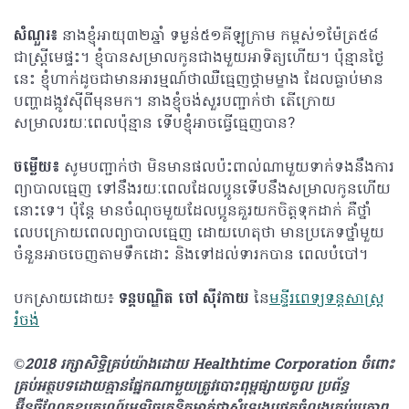
សំណួរ៖
នាងខ្ញុំអាយុ៣២ឆ្នាំ ទម្ងន់៥១គីឡូក្រាម កម្ពស់១ម៉ែត្រ៥៨
ជាស្រ្តីមេផ្ទះ។ ខ្ញុំបានសម្រាលកូនជាងមួយអាទិត្យហើយ។ ប៉ុន្មានថ្ងៃ
នេះ ខ្ញុំហាក់ដូចជាមានអារម្មណ៍ថាឈឺធ្មេញថ្គាមម្ខាង ដែលធ្លាប់មាន
បញ្ហាដង្កូវស៊ីពីមុនមក។ នាងខ្ញុំចង់សួរបញ្ជាក់ថា តើក្រោយ
សម្រាលរយៈពេលប៉ុន្មាន ទើបខ្ញុំអាចធ្វើធ្មេញបាន?
ចម្លើយ៖
សូមបញ្ជាក់ថា មិនមានផលប៉ះពាល់ណាមួយទាក់ទងនឹងការ
ព្យាបាលធ្មេញ ទៅនឹងរយៈពេលដែលប្អូនទើបនឹងសម្រាលកូនហើយ
នោះទេ។ ប៉ុន្តែ មានចំណុចមួយដែលប្អូនគួរយកចិត្តទុកដាក់ គឺថ្នាំ
លេបក្រោយពេលព្យាបាលធ្មេញ ដោយហេតុថា មានប្រភេទថ្នាំមួយ
ចំនួនអាចចេញតាមទឹកដោះ និងទៅដល់ទារកបាន ពេលបំបៅ។
បកស្រាយដោយ៖
ទន្តបណ្ឌិត ចៅ ស៊ីវកាយ
នៃ
មន្ទីរពេទ្យទន្តសាស្ត្រ
រំចង់
©2018 រក្សាសិទ្ធិគ្រប់យ៉ាង​ដោយ Healthtime Corporation ចំពោះ
គ្រប់អត្ថបទដោយគ្មានផ្នែកណាមួយត្រូវបោះពុម្ពផ្សាយចូល ប្រព័ន្ធ