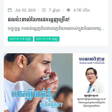
|
|
Jul 03, 2019
7 ឆ្នាំមុន
6.7K មើល
ផលប៉ះពាល់នៃការដកធ្មេញច្រើន!
បច្ចុប្បន្ន ការពត់ធ្មេញពិតជាពេញនិយមណាស់ក្នុងចំណោមយុវវ័យកម្ពុជា ប៉ុន្តែលក្ខខណ្ឌពត់ធ្មេញរបស់មនុស្សម្នាក់ៗ អាចនឹងខុសគ្នាអាស្រ័យស្ថានភាពធ្មេញបច្ចុប្បន្នរបស់គាត់។ បុគ្គលខ្លះមិនចាំបាច់តម្រូវឲ្យមានការដកធ្មេញទេ តែបុគ្គលខ្លះវិញត្រូវឲ្យដកធ្មេញយ៉ាងច្រើនទៅវិញ ជាក់ស្តែងដូចករណីខាងក្រោមរបស់មិត្តអ្នកអានយើងម្នាក់... សំណួរ៖ នាងខ្ញុំអាយុ ២៣ឆ្នាំ នាងខ្ញុំចង់ធ្វើការពត់ធ្មេញ ប៉ុន្តែពេលទៅពិគ្រោះគ្រូពេទ្យថាខ្ញុំត្រូវដកធ្មេញចំនួន ៥គ្រាប់។ ខ្ញុំក៏សម្រេចចិត្តថាមិនពត់វិញ ព្រោះត្រូវដកធ្មេញច្រើនក្នុងពេលតែមួយ ហើយក៏ធ្លាប់ឮមិត្តភក្តិថាអាចមានគ្រោះថ្នាក់។ ខ្ញុំចង់ដឹងថា តើការដកធ្មេញច្រើនបែបនេះអាចមានគ្រោះថ្នាក់ពិតប្រាកដដែរឬទេ ឬអាចបណ្តាលឲ្យមានបញ្ហាទៅថ្ងៃមុខឬទេ? ចម្លើយ៖ ទាក់ទងនឹងការពត់ធ្មេញដោយតម្រូវឲ្យដកធ្មេញគឺពិតជាមាន ប៉ុន្តែដកធ្មេញប៉ុន្មានគ្រាប់ប៉ះពាល់ ឬអត់នោះមិនអាចសន្មត់បានភ្លាមៗទេទាល់តែពិនិត្យឲ្យបានល្អិតល្អន់ជាមុនសិន។ ដើម្បីឲ្យកាន់តែប្រាកដចំពោះករណីនេះ ប្អូនចាំបាច់ត្រូវតែទៅជួបប្រឹក្សាជាមួយអ្នកឯកទេសពត់តម្រង់ធ្មេញ។ បកស្រាយដោយ៖ ទន្តបណ្ឌិត ចៅ ស៊ីវកាយ នៃមន្ទីរពេទ្យទន្តសាស្រ្ត រំចង់ អត្ថបទ៖ ដកស្រង់ចេញពីទស្សនាវដ្ដី ហេលស៍ថាម ប្រូ លេខ ៧៩ ©2019 រក្សាសិទ្ធិគ្រប់យ៉ាង​ដោយ Healthtime Corporation ចំពោះគ្រប់អត្ថបទដោយគ្មានផ្នែកណាមួយត្រូវបោះពុម្ពផ្សាយចូលប្រព័ន្ធអុីនធឺណែតឧបករណ៍អេឡិចត្រូនិកអាត់ជាសំឡេងឬថតចំលងគ្រប់រូបភាពដោយគ្មានការអនុញ្ញាតឡើយ
សុខភាព​​ មាត់-ធ្មេញ
សុខភាព​​ មាត់-ធ្មេញ