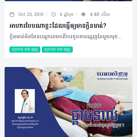
|
|
Oct 23, 2019
6 ឆ្នាំមុន
4.4K មើល
អាហារបែបណាខ្លះដែលធ្វើឲ្យមានក្លិនមាត់?
ក្លិនមាត់មិនមែនបណ្ដាលមកពីការខូចខាតធ្មេញតែមួយមុខនោះទេ។ ជាក់ស្ដែងរបបអាហាររៀងរាល់ថ្ងៃក៏អាចធ្វើឲ្យមានក្លិនមាត់ផងដែរហើយអ្នកហាក់មិនបានដឹងទាល់តែសោះ។ បើច្បាស់ថា សុខភាពមាត់ធ្មេញមិនមានបញ្ហានោះ អ្នកគួរសង្កេតមើលអាហារដែលកំពុងតែបរិភោគឡើងវិញ ដែលករណីខាងក្រោមនេះនឹងបញ្ជាក់ប្រាប់អ្នកថាមានអាហារអ្វីខ្លះ? សំណួរ៖ ខ្ញុំមានអាយុ ២១ឆ្នាំ ភេទស្រី រស់នៅខេត្តសៀមរាប។ នាងខ្ញុំមានចម្ងល់ចង់ជម្រាបសួរ លោកទន្តបណ្ឌិតថា តើអាហារដែលនាងខ្ញុំទទួលទានអាចប៉ះពាល់ដល់ខ្យល់ដកដង្ហើមនាងខ្ញុំតាមរបៀបណាខ្លះ? ចម្លើយ៖ អាហារមួយចំនួនគឺធ្វើឲ្យខ្យល់ដកដង្ហើមរបស់អ្នកមិនល្អមានដូចជា ខ្ទឹម កាហ្វេ គ្រឿងស្រវឹង និងអាហារផ្សេងៗទៀត។ ការទទួលទានខ្ទឹមអាចធ្វើឲ្យខ្យល់ដង្ហើមមិនល្អ តែវាក៏ធ្វើឲ្យក្លិនអាក្រក់ជះចេញពីរាងកាយតាមរយៈការបែកញើសផងដែរ ដោយសារតែធាតុផ្សំនៅក្នុងខ្ទឹមសត្រូវបានស្រូបទៅក្នុងឈាម និងលំពែងហើយវាបង្កជាក្លិនមិនល្អចេញពីរាងកាយទាំងមូល និងខ្យល់ដកដង្ហើម។ លើសពីនេះការទទួលទានកាហ្វេច្រើនពេកក្នុងមួយថ្ងៃអាចធ្វើឲ្យរាងកាយ និងខ្យល់ដង្ហើមរបស់អ្នកជះក្លិនមិនល្អផងដែរ បើទោះបីជាអ្នកងូតទឹកសម្អាតខ្លួនប្រាណ ឬផ្លាស់ប្តូរសម្លៀកបំពាក់យ៉ាងណាក៏ដោយ។ នោះក៏ដោយសារតែជាតិកាហ្វេអុីនបានធ្វើការរំញោចក្រពេញញើស និងធ្វើឲ្យអ្នកបែកញើសច្រើនខុសពីធម្មតាទៀតផង។ អត្ថបទ៖ ដកស្រង់ចេញពីទស្សនាវដ្ដី ហេលស៍ថាម ប្រូ លេខ ៨៤ បកស្រាយដោយ៖ ទន្តបណ្ឌិត សុខ ជា អគ្គនាយកមន្ទីរព្យាបាលមាត់ធ្មេញសុខ ជា និងជាសាស្រ្តាចារ្យសាកលវិទ្យាល័យវិទ្យាសាស្រ្តសុខាភិបាល 2019 រក្សាសិទ្ធិគ្រប់យ៉ាង​ដោយ Healthtime Corporation ចំពោះគ្រប់អត្ថបទដោយគ្មានផ្នែកណាមួយត្រូវបោះពុម្ពផ្សាយចូលប្រព័ន្ធអុីនធឺណែតឧបករណ៍អេឡិចត្រូនិកអាត់ជាសំឡេងឬថតចំលងគ្រប់រូបភាពដោយគ្មានការអនុញ្ញាតឡើយ
សុខភាព​​ មាត់-ធ្មេញ
សុខភាព​​ មាត់-ធ្មេញ