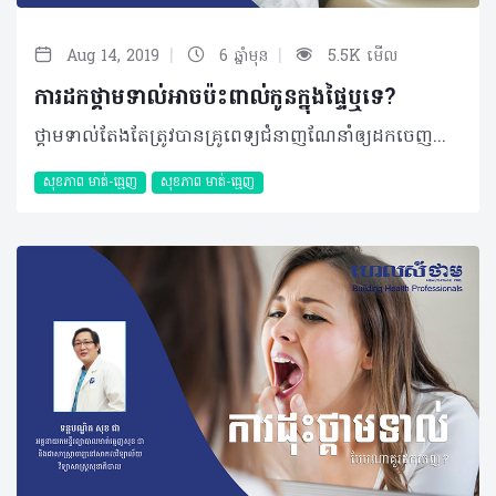
|
|
Aug 14, 2019
6 ឆ្នាំមុន
5.5K មើល
ការដកថ្គាមទាល់អាចប៉ះពាល់កូនក្នុងផ្ទៃឬទេ?
ថ្គាមទាល់តែងតែត្រូវបានគ្រូពេទ្យជំនាញណែនាំឲ្យដកចេញជាដាច់ខាត ទោះបីជាមិនឈឺ ឬមានអាការៈឈឺចាប់យ៉ាងណាក៏ដោយ ប៉ុន្តែប្រសិនបើអ្នកកំពុងមានផ្ទៃពោះ ហើយកំពុងមានការឈឺចាប់ខ្លាំងវិញនោះ តើអ្នកគួរដកចេញដែរឬទេ? សំណួរ៖ ខ្ញុំមានអាយុ ២៥ឆ្នាំ ភេទស្រី អំឡុងពេលនេះខ្ញុំកំពុងមានផ្ទៃពោះប្រាំពីរខែហើយខ្ញុំឈឺថ្គាមទាល់ខ្លាំងណាស់។​ តើខ្ញុំអាចធ្វើការដកថ្គាមនេះចេញបានទេ? តើវាអាចប៉ះពាល់ដល់កូនក្នុងផ្ទៃទេ? ចម្លើយ៖ ក្នុងករណីដែលប្អូនឈឺថ្គាមទាល់ខ្លាំង ក្នុងអំឡុងពេលមានផ្ទៃពោះប្រាំពីរខែប្អូនគួរតែមកពិនិត្យ និងពិគ្រោះយោបល់ជាមួយទន្តបណ្ឌិតជំនាញ ព្រោះក្នុងករណីខ្លះទន្តបណ្ឌិតអាចមិនធ្វើការវះកាត់ភ្លាមៗនោះទេ ប៉ុន្តែទន្តបណ្ឌិតនឹងមានវិធីបន្ថយការឈឺចាប់ហើយរង់ចាំសម្រាលរួចរាល់ជាមុនសិនព្រោះថា ៣ខែដំបូងនៃការមានផ្ទៃពោះ ឬត្រីមាសដំបូងគឺជាដំណាក់កាលសំខាន់នៃការលូតលាស់របស់គភ៌។ យើងមិនអាចផ្តល់ដំបូន្មានក្នុងការដកធ្មេញក្នុងអំឡុងពេលនេះឡើយ ព្រោះឱសថមួយចំនួនធ្វើការរារាំងដល់ការលូតលាស់របស់ទារក។ រយៈពេលដែលមានសុវត្ថិភាពបំផុតសម្រាប់ការដកធ្មេញគឺត្រីមាសទី ២ចាប់ពី ៤ទៅ៦ខែ ព្រោះនេះគឺជាដំណាក់កាលដែលទារកកំពុងលូតលាស់ ដូច្នេះប្រសិនបើមានការចាំបាច់ក្នុងការដកធ្មេញថ្គាមទាល់ក្នុងអំឡុងពេលនេះគឺ មិនមានការប៉ះពាល់ដល់ទារកក្នុងផ្ទៃពោះនោះទេ។ ក៏ប៉ុន្តែចាប់ពីខែទី៧ ដល់ពេលសម្រាលគឺត្រីមាសទី៣ ជាដំណាក់កាលគ្រោះថ្នាក់កើនឡើងក្នុងការវះកាត់ធ្មេញ។ ដំណាក់កាលនេះគឺមិនអាចធ្វើការវះកាត់នោះទេដោយសារម្តាយដែលមានផ្ទៃពោះមិនអាចអង្គុយ ឬគេងក្នុងទីតាំងដែលត្រូវបានតម្រូវ។ ការព្យាបាលអាចបណ្តាលឲ្យមានគ្រោះថ្នាក់ធ្ងន់ធ្ងរដល់ម្តាយ និងទារកដោយសារការរាំងស្ទះចរន្តឈាមទៅកាន់បេះដូងព្រោះតែទម្ងន់ធ្ងន់សង្កត់ទៅលើសរសៃឈាម។ ទន្តបណ្ឌិតភាគច្រើននឹងមិនធ្វើការវះកាត់ក្នុងអំឡុងពេលនេះទេគឺរង់ចាំការសម្រាលរួចជាមុនសិន។ ករណីចាំបាច់បំផុតការដកធ្មេញថ្គាមទាល់អាចធ្វើទៅបានដោយមិនមានប៉ះពាល់ដល់ទារកក្នុងផ្ទៃទេ ប៉ុន្តែរយៈពេលនៃការវះកាត់ត្រូវធ្វើឲ្យបានលឿនតាមដែលអាចធ្វើទៅបាន ហើយទីតាំងក្នុងការអង្គុយ ឬគេងត្រូវធានាថាមិនប៉ះពាល់។ បកស្រាយដោយ៖ ទន្តបណ្ឌិត សុខ ជា អគ្គនាយកមន្ទីរព្យាបាលមាត់ធ្មេញសុខ ជា និងជាសាស្រ្តាចារ្យនៅសាកលវិទ្យាល័យវិទ្យាសាស្រ្តសុខាភិបាល 2019 រក្សាសិទ្ធិគ្រប់យ៉ាង​ដោយ Healthtime Corporation ចំពោះគ្រប់អត្ថបទដោយគ្មានផ្នែកណាមួយត្រូវបោះពុម្ពផ្សាយចូលប្រព័ន្ធអុីនធឺណែតឧបករណ៍អេឡិចត្រូនិកអាត់ជាសំឡេងឬថតចំលងគ្រប់រូបភាពដោយគ្មានការអនុញ្ញាតឡើយ
សុខភាព​​ មាត់-ធ្មេញ
សុខភាព​​ មាត់-ធ្មេញ