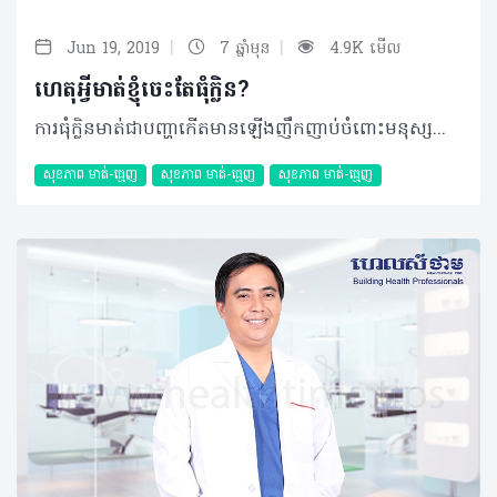
|
|
Jun 19, 2019
7 ឆ្នាំមុន
4.9K មើល
ហេតុអ្វីមាត់ខ្ញុំចេះតែធុំក្លិន?
ការធុំក្លិនមាត់ជាបញ្ហាកើតមានឡើងញឹកញាប់ចំពោះមនុស្សគ្រប់វ័យទាំងអស់ ហើយដោយសារតែក្លិនមាត់នេះបានធ្វើឲ្យអ្នកមានអារម្មណ៍ខ្មាសអៀន និងពិបាកក្នុងការទំនាក់ទំនងជាមួយមនុស្សនៅជុំវិញខ្លួន។ សំណួរ៖ ខ្ញុំមានអាយុ ៣២ឆ្នាំ ភេទប្រុស រស់នៅទីក្រុងភ្នំពេញ។ ពេលខ្ញុំបាទនិយាយស្តីជាមួយអ្នកដទៃហាក់ដូចជាគ្មានទំនុកចិត្តលើខ្លួនឯងសោះព្រោះពេលនិយាយម្តងៗមាត់ខ្លួនឯងមានក្លិនមិនល្អហើយខ្លាចជះក្លិនដល់អ្នកដទៃ។ តើលោកទន្តបណ្ឌិតអាចជម្រាបបានទេថា តើក្លិនមាត់មិនល្អនេះបណ្តាលមកពីមូលហេតុអ្វី ហើយតើព្យាបាលតាមវិធីណា? ចម្លើយ៖ ក្លិនមាត់មិនល្អបណ្តាលមកពីកត្តាជាច្រើន ប៉ុន្តែក៏មានចំណុចមួយចំនួនគួរឲ្យចាប់អារម្មណ៍ដូចជា៖ • ការដុសសម្អាតធ្មេញមិនបានត្រឹមត្រូវស្អាតល្អ។ ការបន្សល់ទុកនូវកាកសំណល់អាហារនៅលើផ្ទៃនៃគល់អណ្តាតនៅតាមចន្លោះធ្មេញ និងដក់ក្រោមអញ្ចាញធ្មេញ • មានធ្មេញខូចច្រើននៅក្នុងមាត់ • មានធ្មេញដែលដាក់ពីមុនជ្រាបទឹក • មានជំងឺបំពង់ក ឬសួត • ការជក់បារី ឬប្រើប្រាស់គ្រឿងស្រវឹងច្រើនហួសប្រមាណ • ស្រេ្តស និងការធុញថប់ • ការខ្សោះជាតិទឹក • ដំបៅមាត់រុំារ៉ៃ ឬដំបៅអណ្តាត • ជំងឺរលាកប្រព័ន្ធរំលាយអាហារផងដែរ។ ដូច្នេះ ប្អូនគួរមកជួបពិនិត្យ និងពិគ្រោះជាមួយទន្តបណ្ឌិតជំនាញដើម្បីធ្វើរោគវិនិច្ឆ័យ និងមានផែនការព្យាបាលឲ្យបានត្រឹមត្រូវ។ បកស្រាយដោយ៖ ទន្តបណ្ឌិត សុខ ជា អគ្គនាយកមន្ទីរព្យាបាលមាត់ធ្មេញ សុខ ជា និងជាសាស្ត្រាចារ្យនៅសាកលវិទ្យាល័យវិទ្យាសាស្រ្តសុខាភិបាល អត្ថបទ៖​ ដកស្រង់ចេញពីទស្សនាវដ្ដី ហេលស៍ថាម ប្រូ លេខ ៨០ ©2019 រក្សាសិទ្ធិគ្រប់យ៉ាង​ដោយ Healthtime Corporation ចំពោះគ្រប់អត្ថបទដោយគ្មានផ្នែកណាមួយត្រូវបោះពុម្ពផ្សាយចូលប្រព័ន្ធអុីនធឺណែតឧបករណ៍អេឡិចត្រូនិកអាត់ជាសំឡេងឬថតចំលងគ្រប់រូបភាពដោយគ្មានការអនុញ្ញាតឡើយ
សុខភាព​​ មាត់-ធ្មេញ
សុខភាព​​ មាត់-ធ្មេញ
សុខភាព​​ មាត់-ធ្មេញ