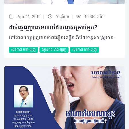
|
|
Apr 11, 2019
7 ឆ្នាំមុន
10.5K មើល
ដាក់ធ្មេញប្រភេទណាដែលល្អសម្រាប់អ្នក?
នៅពេលបច្ចុប្បន្នមានភាពជឿនលឿន ​វិស័យទន្តសាស្ត្រមានការរីកចម្រើន ​និងវិវឌ្ឍទៅរកអ្​វីដែលយើងតែងតែនិយមហៅថា “Technology of Digital” ឬយើងអាចធ្វើការកែតម្រូវ ទម្រង់ឆ្អឹងថ្គាមដោយបច្ចេកវិទ្យាទំនើបៗ។ នៅក្នុងនោះយើងសង្កេតឃើញការដាក់ធ្មេញឡើងវិញកំពុងតែឈានឡើង និងមានការចាប់អារម្មណ៍ច្រើនពីប្រជាជន។ ដោយឡែក វិស័យទន្តសាស្ត្រនៅប្រទេសកម្ពុជាយើងមានការរីកចម្រើន និងអភិវឌ្ឍន៍ខ្លាំងរហូតដល់មានប្រជាជនក្រៅស្រុកមកទទួលការព្យាបាល និងថែរក្សាមាត់ធ្មេញ។ ដោយហេតុនេះ ខ្ញុំសូមលើកបង្ហាញ និងពន្យល់បន្ថែមនូវប្រភេទធ្មេញដែលប្រជាជនតែងតែយកមកដាក់ដើម្បីបន្ថែមសោភ័ណភាព។ ប្រភេទធ្មេញដែលសម្រាប់ដាក់ញឹកញាប់មានដូចជា៖ 1. ប្រភេទធ្មេញលោហៈ (Metal Crown) ប្រភេទធ្មេញលោហៈមានច្រើនប្រភេទ Metal alloy ហើយប្រភេទដែលគេនិយមប្រើប្រាស់ជាងគេមាន ៣ប្រភេទរួមមានដូចជា៖ High-noble, Noble alloy និង Base metal alloy។ • Metal-noble និង Noble alloy សំដៅទៅលើមាស (Gold) ប៉ុន្តែមាសមានសភាពទន់ដូច្នេះគេបញ្ចូលនូវសារធាតុ Copper , Platinum, Palladium, Zinc, Indium និង Nickel។ ជាក់ស្តែង គេប្រើចំពោះធ្មេញខាងក្រោយ (ធ្មេញថ្គាម) ដោយវាប៉ះពាល់ទៅលើសោភ័ណភាព។ ដោយសារវាមានភាពរឹងមាំប្រើបានយូរ ហើយមិនត្រូវការកម្រាស់ធ្មេញច្រើន (០,៥ ទៅ១មិល្លីម៉ែត្រ) ប៉ុន្តែវាមានភាពប៉ះពាល់ទៅលើកំណាំធ្មេញម្ខាង (Trauma) ទៀតនៅពេលខាំកល់។ វាមានភាពរឹងតែត្រូវការកែតម្រូវនិងខាត់ឲ្យរលោងឲ្យមានសភាពងាយស្រួល ចំណេញពេលវេលារបស់អ្នកជំងឺ។ • Base Metal alloy ធ្មេញប្រភេទបែបនេះមិនសូវមានច្រើន ឬប្រើប៉ុន្មានទេ។ នៅពេលប្រៀបធៀបជាមួយ High-noble និង Noble វាមានភាពរឹងខ្លាំងដែលអាចឆាបកម្រាស់ធ្មេញបានតិច (០,២ ទៅ០,៥មិល្លីម៉ែត្រ) បាន។ វាមានសភាពរឹងខ្លាំងពិបាកកែតម្រូវ និងមានភាពលំបាកចំពោះអ្នកជំងឺ Allergy និង Nickel ។ 2. ប្រភេទធ្មេញ Titanium ចំពោះប្រភេទធ្មេញ Titanium វិញមានសភាពប្រហាក់ប្រហែលនឹង Biocompatible របស់មនុស្ស។ • Metal Ceramic វាត្រូវបានប្រើប្រាស់ជាយូរមកហើយ ប៉ុន្តែយើងសង្កេតឃើញថាវាងាយទទួលរងប្រតិកម្មជាមួយនឹងអញ្ចាញធ្មេញបំផុត។ មិនត្រឹមតែប៉ុណ្ណោះគេកំណត់ឃើញអ្នកជំងឺអាចរលាក (Sensible) ឬខ្មៅអញ្ចាញធ្មេញផងដែរ។ • Nickel-Free Ceramic ជាទូទៅត្រូវបានគេដឹងថាវាមិនមានប្រតិកម្មជាមួយអញ្ចាញធ្មេញនោះទេ គេប្រើប្រាស់វាសម្រាប់ជំនួសធ្មេញដែលខូចខាតដើម្បីបង្កើតនូវមុខងារសោភ័ណភាព និងរចនាសម្ព័ន្ធរបស់ធ្មេញឡើងវិញ ព្រមទាំងមានតម្លៃដែលអាចទទួលយកបាន។ • Titanium Ceramic វាមានសភាពល្អប្រហាក់ប្រហែលនឹងសរីរៈដែលនៅជុំវិញធ្មេញ ប៉ុន្តែវាមានតម្លៃថ្លៃ ហើយត្រូវបានគេប្រើប្រាស់ច្រើន ចំពោះអ្នកជំងឺដែលប្រតិកម្មជាមួយ Nickel ។ • Gold Ceramic វាត្រូវបានប្រើប្រាស់លើសពី ៤០០០ឆ្នាំ ហើយវាលាយជាមួយសារធាតុដទៃដូចជា Palladium, Nickel ឬ Chronium ដែលជួយបង្កើនភាពរឹងមាំ និងកាត់បន្ថយតម្លៃ។ វាមានសភាពល្អដោយកាត់បន្ថយនូវអាល្លែកហ្ស៊ីបានច្រើន។ 3. Zirconium Teeth ធ្មេញប្រភេទ Zirconium បង្កើតឡើងដោយ Zirconium dioxide (ZrO2) ដែលមានសភាពរឹងមាំ ហើយត្រូវបានរកឃើញដោយជនជាតិអាល្លឺម៉ង់ឈ្មោះM.H Klaproth នៅក្នុងឆ្នាំ ១៧៨៩។ ដោយឡែក នៅឆ្នាំ ១៩៦០ ធ្មេញប្រភេទ Zirconium ត្រូវបានប្រើប្រាស់នៅក្នុងវិស័យវេជ្ជសាស្រ្ត ហើយទសវត្សរ៍ ១៩៩០ ធ្មេញប្រភេទនេះត្រូវបានគេដាក់ប្រើប្រាស់នៅក្នុងវិស័យទន្តសាស្រ្តផងដែរ។ ជាក់ស្តែងចំពោះធ្មេញប្រភេទ Zirconium មានគុណសម្បត្តិ និងគុណវិបត្តិមួយចំនួនដូចជា៖ គុណសម្បត្តិ • ពណ៌មានសភាពប្រហាក់ប្រហែលនឹងធ្មេញធម្មជាតិ • វាមានសភាពរឹងមាំ ហើយមិនចាំបាច់ឆាបធ្មេញកំណើតច្រើន (Fram Zirconium) • ជួយបង្កើនសោភ័ណភាពដោយ Layered with Porcelain • Zirconium Crown អាចភ្ជាប់បាន ( Bonded ឬ Cemented) ដោយម៉ាស៊ីនភ្ជាប់ធ្មេញច្រើនប្រភេទ • Zirconium អាចរចនានៅក្នុងកុំព្យូទ័រមុនពេលផលិត • សារធាតុផ្សំមានសភាពដូចធ្មេញធម្មជាតិ ពិសេសវាមិនសូវមានប្រតិកម្មជាមួយបង្គោលនៅក្នុងឆ្អឹងថ្គាម។ គុណវិបត្តិ • តម្លៃនៃការធ្វើធ្មេញ Zirconium មានតម្លៃថ្លៃដូច្នេះនៅពេលធ្វើ ឬកែសម្រួល Occulusion (ផ្ទៃទំពារ) មិនបានត្រឹមត្រូវ • អាចធ្វើឲ្យឈឺធ្មេញធម្មជាតិ (Antagonist teeth)។ 4. Emax –System វាបង្កើតដោយសារធាតុ Lithium disilicate glass, Lithium dioxide, Phosphoroxide, Alumina, Potassium oxide និង Trace elements។ វាមានភាពល្បីល្បាញយ៉ាងឆាប់រហ័សដោយសារសោភ័ណភាព (Excellent esthetic) ព្រមទាំងប្រើប្រាស់បានយូរ និងរឹងមាំ (Strength)។ លើសពីនេះ វាមានសភាពល្អប្រសើរចំពោះធ្មេញមុខនិង Veneer ។ ដោយឡែក Emax មានតម្លៃថ្លៃ មិនប្រើសម្រាប់ធ្មេញថ្គាម ឬធ្មេញក្រោម មិនប្រើសម្រាប់អ្នកដែលមានធ្មេញខ្មៅខ្លាំង និងធ្វើធ្មេញតែមួយប៉ុណ្ណោះ។ ចំពោះអ្នកដែលអាចទទួលការធ្វើ Emax-System គឺ៖ • Stained teeth៖ មានសភាពឆ្លុះថ្លា (Highly transclucent) និងអ្នកដែលមានធ្មេញមិនស្អាត។ • Crooked teeth៖ វាអាចជួយកែចំពោះធ្មេញមុខដែលមានភាពវៀច ឬមិនត្រង់ជួរ • Root canal teeth៖ ធ្មេញដែលបានព្យាបាលរួចមានភាពផុយស្រួយ ឆាប់ខូច និងមានបញ្ហារន្ធឫសធ្មេញ • Fractured teeth៖ ធ្មេញដែលខូច ព្រោះតែរោគពុកធ្មេញ ឬការប៉ះទង្គិច។ មូលហេតុមួយចំនួនដែលជ្រើសរើសយក Emax-System គឺ៖ • វាមានពណ៌ថ្លាប្រហាក់ប្រហែលនឹងធ្មេញធម្មជាតិ • All Ceramic Prosthetic៖ ដោយមិនមាន Metal alloy (សារធាតុលោហៈក្នុងការធ្វើធ្មេញ) ដូច្នេះវាជួយកាត់បន្ថយអញ្ចាញពណ៌ខ្មៅ និងអាចមើលទៅប្រហាក់ប្រហែលនឹងធ្មេញធម្មជាតិ • Durability៖ ដោយ E-max ធ្វើឡើងពី Lithiumdislocate ដូច្នេះវាមានភាពរឹងមាំខ្លាំង ហើយ E-max អាចជួយកាត់បន្ថយស្រាំ ឬបាក់នៅក្នុងពេលប្រើប្រាស់ • Ability to milled ៖ មានភាពងាយស្រួលក្នុងការធ្វើដោយ CAD, CAM milling • Conservation of teeth structure៖ វាមានសភាពរឹងមាំ។ បកស្រាយដោយ៖ ទន្តបណ្ឌិត ឃុយ មករា ប្រធានគ្លីនិកធ្មេញ ឃុយ មករា អត្ថបទ៖ ដកស្រង់ចេញពីទស្សនាវដ្ដី ហេលស៍ថាម ប្រូ លេខ ៧៨ ©2019 រក្សាសិទ្ធិគ្រប់យ៉ាង​ដោយ Healthtime Corporation ចំពោះគ្រប់អត្ថបទដោយគ្មានផ្នែកណាមួយត្រូវបោះពុម្ពផ្សាយចូល ប្រព័ន្ធអុីនធឺណែតឧបករណ៍អេឡិចត្រូនិកអាត់ជាសំឡេងឬថតចំលងគ្រប់រូបភាពដោយគ្មានការអនុញ្ញាតឡើយ
សុខភាព​​ មាត់-ធ្មេញ
សុខភាព​​ មាត់-ធ្មេញ
សុខភាព​​ មាត់-ធ្មេញ