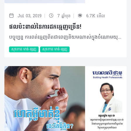
|
|
Jul 03, 2019
7 ឆ្នាំមុន
6.7K មើល
ផលប៉ះពាល់នៃការដកធ្មេញច្រើន!
បច្ចុប្បន្ន ការពត់ធ្មេញពិតជាពេញនិយមណាស់ក្នុងចំណោមយុវវ័យកម្ពុជា ប៉ុន្តែលក្ខខណ្ឌពត់ធ្មេញរបស់មនុស្សម្នាក់ៗ អាចនឹងខុសគ្នាអាស្រ័យស្ថានភាពធ្មេញបច្ចុប្បន្នរបស់គាត់។ បុគ្គលខ្លះមិនចាំបាច់តម្រូវឲ្យមានការដកធ្មេញទេ តែបុគ្គលខ្លះវិញត្រូវឲ្យដកធ្មេញយ៉ាងច្រើនទៅវិញ ជាក់ស្តែងដូចករណីខាងក្រោមរបស់មិត្តអ្នកអានយើងម្នាក់... សំណួរ៖ នាងខ្ញុំអាយុ ២៣ឆ្នាំ នាងខ្ញុំចង់ធ្វើការពត់ធ្មេញ ប៉ុន្តែពេលទៅពិគ្រោះគ្រូពេទ្យថាខ្ញុំត្រូវដកធ្មេញចំនួន ៥គ្រាប់។ ខ្ញុំក៏សម្រេចចិត្តថាមិនពត់វិញ ព្រោះត្រូវដកធ្មេញច្រើនក្នុងពេលតែមួយ ហើយក៏ធ្លាប់ឮមិត្តភក្តិថាអាចមានគ្រោះថ្នាក់។ ខ្ញុំចង់ដឹងថា តើការដកធ្មេញច្រើនបែបនេះអាចមានគ្រោះថ្នាក់ពិតប្រាកដដែរឬទេ ឬអាចបណ្តាលឲ្យមានបញ្ហាទៅថ្ងៃមុខឬទេ? ចម្លើយ៖ ទាក់ទងនឹងការពត់ធ្មេញដោយតម្រូវឲ្យដកធ្មេញគឺពិតជាមាន ប៉ុន្តែដកធ្មេញប៉ុន្មានគ្រាប់ប៉ះពាល់ ឬអត់នោះមិនអាចសន្មត់បានភ្លាមៗទេទាល់តែពិនិត្យឲ្យបានល្អិតល្អន់ជាមុនសិន។ ដើម្បីឲ្យកាន់តែប្រាកដចំពោះករណីនេះ ប្អូនចាំបាច់ត្រូវតែទៅជួបប្រឹក្សាជាមួយអ្នកឯកទេសពត់តម្រង់ធ្មេញ។ បកស្រាយដោយ៖ ទន្តបណ្ឌិត ចៅ ស៊ីវកាយ នៃមន្ទីរពេទ្យទន្តសាស្រ្ត រំចង់ អត្ថបទ៖ ដកស្រង់ចេញពីទស្សនាវដ្ដី ហេលស៍ថាម ប្រូ លេខ ៧៩ ©2019 រក្សាសិទ្ធិគ្រប់យ៉ាង​ដោយ Healthtime Corporation ចំពោះគ្រប់អត្ថបទដោយគ្មានផ្នែកណាមួយត្រូវបោះពុម្ពផ្សាយចូលប្រព័ន្ធអុីនធឺណែតឧបករណ៍អេឡិចត្រូនិកអាត់ជាសំឡេងឬថតចំលងគ្រប់រូបភាពដោយគ្មានការអនុញ្ញាតឡើយ
សុខភាព​​ មាត់-ធ្មេញ
សុខភាព​​ មាត់-ធ្មេញ