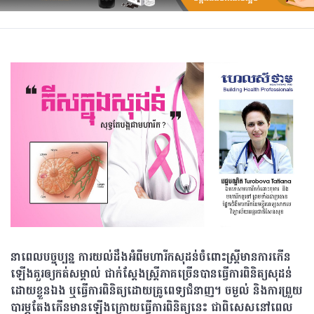
នាពេលបច្ចុប្បន្ន ការយល់ដឹងអំពីមហារីកសុដន់ចំពោះស្ត្រីមានការកើន
ឡើងគួរឲ្យកត់សម្គាល់ ជាក់ស្តែងស្ត្រីភាគច្រើនបានធ្វើការពិនិត្យសុដន់
ដោយខ្លួនឯង ឬធ្វើការពិនិត្យដោយគ្រូពេទ្យជំនាញ។ ចម្ងល់ និងការព្រួយ
បារម្ភតែងកើនមានឡើងក្រោយធ្វើការពិនិត្យនេះ ជាពិសេសនៅពេល