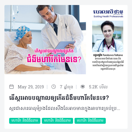
|
|
May 29, 2019
7 ឆ្នាំមុន
5.2K មើល
តើស្ករអាចបណ្តាលឲ្យកើតជំងឺមហារីកមែនទេ?
ស្ករជាសារធាតុម៉្យាងដែលសឹងតែអាចមានក្នុងអាហារគ្រប់ប្រភេទ និងទទួលបានការពេញនិយមជាខ្លាំង។ ប៉ុន្តែ តើស្ករដែលយើងតែងបរិភោគរាល់ថ្ងៃពិតជាអាចបង្កឲ្យមានជំងឺមហារីកមែនទេ? ម៉្យាង តើប្រភេទស្ករទាំងអស់សុទ្ធតែអាចបង្កជាជំងឺមហារីក? សំណួរ៖ សំណួរមួយដែលតែងត្រូវបានចោទសួរពីសារធារណជននោះគឺ តើការបរិភោគស្ករមានទំនាក់ទំនងជាមួយជំងឺមហារីកដែរឬទេ? ចម្លើយ៖ ការឆ្លើយតបទៅនឹងសំណួរនេះគឺមិនងាយស្រួលនោះទេ។ ជាក់ស្តែងការសិក្សាបែបវិទ្យាសាស្ត្របានបង្ហាញថា ការបរិភោគស្ករបរិមាណច្រើនលើសលប់ និងរយៈពេលយូរអាចបង្កជាការកកើតខ្លាញ់ក្នុងរាងកាយកាន់តែច្រើនឡើងៗដែលអាចបង្កើនហានិភ័យនៃជំងឺមហារីកច្រើនប្រភេទ (មហារីកសុដន់ ឬមហារីកពោះវៀនធំ...)។ អាហារដែលសម្បូរស្ករអាចជំនួសតួនាទីសំខាន់ៗរបស់អាហារដែលសម្បូរទៅដោយជីវជាតិ (មានដូចជាវីតាមីន ជាតិរ៉ែ អាហារប្រភេទសរសៃ) ក្នុងការប្រឆាំងនឹងជំងឺមហារីកនៅក្នុងរាងកាយរបស់យើង។ កោសិកាទាំងអស់នៅក្នុងរាងកាយ រួមបញ្ចូលទាំងកោសិកាមហារីក ជាប្រភេទកោសិកាដែលប្រើប្រាស់ស្ករសម្រាប់បង្កើតថាមពលដើម្បីដំណើរការមុខងារប្រចាំថ្ងៃនានា។ រាងកាយរបស់យើងមានតួនាទីសំខាន់ក្នុងការត្រួតពិនិត្យកម្រិតជាតិស្ករក្នុងឈាមដូច្នេះគ្រប់កោសិកាទាំងអស់សុទ្ធតែអាចទទួលបានការផ្គត់ផ្គង់ថាមពលគ្រប់គ្រាន់ និងមានស្ថេរភាព។ តើស្ករបានមកពីណា? ស្ករ ឬហៅម៉្យាងទៀតថា កាបូហាយដ្រេត ត្រូវបានរកឃើញក្នុងធម្មជាតិនៅក្នុងប្រភេទអាហារដូចជាបន្លែ ផ្លែឈើ គ្រាប់ធញ្ញជាតិ សណ្តែក សណ្តែកបាយ និងប្រភេទអាហារដែលមានសារធាតុទឹកដោះគោមួយចំនួនទៀត។ ស្ករក៏ត្រូវបានគេបន្ថែមក្នុងអាហារដូចជា ភេសជ្ជៈផ្អែម គ្រាប់ធញ្ញជាតិកែច្នៃ ស្ករគ្រាប់ នំដុត និងបង្អែមជាដើម ។ តើយើងគួរចៀសវាងការបរិភោគស្ករគ្រប់ប្រភេទឬទេ? វាពិតជាពិបាកណាស់ក្នុងការចៀសវាងការបរិភោគគ្រប់ប្រភេទស្ករនៅក្នុងអាហាររបស់ពួកយើង។ បើទោះបីយើងអាចកាត់ផ្តាច់អាហារដែលមានបរិមាណស្ករទាំងនោះបានពិតមែន ក៏ដំណើរការក្នុងរាងកាយរបស់យើងនឹងបំបែកស្ករស្តុកទុកក្នុងសាច់ដុំ និងការបំបែកខ្លាញ់ស្តុកទុក ដើម្បីបង្កើតស្ករ ដែលកោសិកាផ្សេងៗត្រូវការ។ ប្រសិនបើករណីនេះកើតឡើង យើងអាចបាត់បង់ម៉ាស់សាច់ដុំ ទម្ងន់ កម្លាំង និងថាមពលរបស់រាងកាយទាំងមូល។ ក្នុងអំឡុងពេលព្យាបាលមហារីក ការបាត់បង់ទាំងនេះអាចបណ្តាលឲ្យមានការពន្យារពេលការព្យាបាល និងពន្យារពេលការជាសះស្បើយនៃជំងឺផងដែរ។ ហេតុនេះសម្រាប់អ្នកជំងឺមហារីក គួរតែត្រូវបានផ្តល់អនុសាសន៍ឲ្យ៖ - បរិភោគ បន្លែ ផ្លែឈើ គ្រាប់់ធញ្ញជាតិ សណ្តែកនិងសណ្តែកបាយ ដែលសុទ្ធតែជាប្រភេទអាហារផ្ទុកទៅដោយស្ករធម្មជាតិ និងមានសារធាតុប្រឆាំងជំងឺមហារីក មានដូចជា វីតាមីន ជាតិរ៉ែ និងPhytochemicals ផ្សេងៗទៀត។ - កាត់បន្ថយនូវប្រភេទអាហារដែលបន្ថែមស្ករខាងក្រៅនានា។ តើអ្នកជំងឺមហារីកអាចកាត់បន្ថយការទទួលទានស្ករបន្ថែមតាមរបៀបណា? 1) អានស្លាកព័ត៌មានអាហារដើម្បីកំណត់ពីបរិមាណស្ករបន្ថែម៖ ដោយអ្នកអាចស្វែងរកពាក្យស្ករស (Sugar) ស្ករពណ៌ត្នោត (Brown Sugar) ស្កររាវ ស្ករដុំ (Icing Sugar) ស្ករអំពៅ (Cane Sugar) សេរ៉ូពោតដែលមានបរិមាណខ្ពស់ Fructose (High Fructose Corn Syrup) ទឹកឃ្មុំ ទឹកផ្លែឈើដែលមានកំហាប់ខ្ពស់, Molasses, Agave syrup, Maple syrup, Maltodextrin, Maltsyrup, Demerara។ ឈ្មោះផ្សេងទៀតសម្រាប់សម្គាល់ស្ករ គឺពាក្យទាំងឡាយណាដែលបញ្ចប់ដោយ "ose" ដូចជា Sucrose, Fructose, Glucose, Glucose-fructose, Maltose, Dextrose, និង Galactose។ ប្រសិនបើពាក្យទាំងនេះត្រូវបានបញ្ចូលក្នុងតារាងគ្រឿងផ្សំនៅផ្នែកខាងលើបំផុត នេះមានន័យថាស្ករជាសារធាតុចម្បងដែលត្រូវបានប្រើប្រាស់ក្នុងផលិតផលដែលអ្នកកំពុងបរិភោគ។ 2) កម្រិតការទទួលទានភេសជ្ជៈដែលមានជាតិស្ករច្រើន៖ ឧទាហរណ៍ ភេសជ្ជៈផ្អែមដែលគ្មានជាតិអាល់កុល កាហ្វេ ឬតែដែលបន្ថែមស្ករ និងភេសជ្ជៈផ្តល់ថាមពលនានា។ សូមជ្រើសរើសភេសជ្ជៈដែលគ្មានផ្ទុកស្ករបន្ថែម (Added Sugar) តាមដែលអាចធ្វើបាន។ កាហ្វេ តែដែលគ្មានស្ករ ទឹកសុទ្ធ និងទឹកដោះគោគឺជាជម្រើសល្អសម្រាប់អ្នក។ ប្រសិនបើអ្នកត្រូវការកាល់ឡូរីបន្ថែម សូមព្យាយាមទទួលទានភេសជ្ជៈដែលផ្តល់កាល់ឡូរីខ្ពស់បែបធម្មជាតិនិងសុខភាពល្អ ដែលរួមមាន ផ្លែឈើទាំងមូល ប្រូតេអីុន និងអាហារប្រភេទសរសៃ។ 3) បន្ថយបរិមាណអាហារកែច្នៃ៖ ជាធម្មតា អាហារកែច្នៃតែងមានកម្រិតស្ករច្រើន ដូច្នេះអ្នកគួរជំនួសប្រភេទអាហារទាំងនេះ ដោយអាហារសុខភាពវិញ។ 4) រីករាយជាមួយបង្អែមនៅក្នុងឱកាសពិសេស និងបរិមាណតិច៖ ផ្លែឈើផ្អែមធម្មជាតិគឺជាជម្រើសល្អប្រចាំថ្ងៃ។ បកស្រាយដោយ៖ វេជ្ជបណ្ឌិត Turobova Tatiana ឯកទេសមហារីកចំពោះកុមារ និងមហារីកទូទៅព្រមទាំងជាប្រធានផ្នែកជំងឺមហារីកនៅមន្ទីរពេទ្យសាកលវិទ្យាល័យអន្តរជាតិសែនសុខ អត្ថបទ៖ ដកស្រង់ចេញពីទស្សនាវដ្ដី ហេលស៍ថាម ប្រូ លេខ ៧៨ ©2019 រក្សាសិទ្ធិគ្រប់យ៉ាង​ដោយ Healthtime Corporation ចំពោះគ្រប់អត្ថបទដោយគ្មានផ្នែកណាមួយត្រូវបោះពុម្ពផ្សាយចូល ប្រព័ន្ធអុីនធឺណែតឧបករណ៍អេឡិចត្រូនិកអាត់ជាសំឡេងឬថតចំលងគ្រប់រូបភាពដោយ
មហារីក និងជំងឺឈាម
មហារីក និងជំងឺឈាម
មហារីក និងជំងឺឈាម