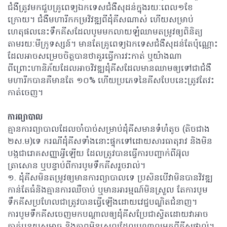
ជំងឺត្រូវមកជួបគ្រូពេទ្យឯកទេសជំងឺសុដន់ក្នុងរយៈពេល១ខែ
ក្រោយ។ ជំងឺមហារីកកម្រវិវឌ្ឍពីដុំគីសណាស់ ហើយសម្រាប់
ហេតុផលនេះទឹកគីសដែលបូមមកលាយឡំឈាមតម្រូវឲ្យពិនិត្យ
តាមរយៈមីក្រូទស្សន៍។ មានតែគ្រូពេទ្យឯកទេសជំងឺសុដន់តែប៉ុណ្ណោះ
ដែលអាចសម្រេចចិត្តបានថាគួរធ្វើការវះកាត់ ឬយ៉ាងណា
ពីព្រោះហានិភ័យដែលអាចវិវឌ្ឍដុំគីសដែលមានឈាមឲ្យទៅជាជំងឺ
មហារីកបានគឺមានតែ ១០% ហើយប្រភេទនៃគីសបែបនេះត្រូវតែវះ
កាត់ចេញ។
ការព្យាបាល
គ្មានការព្យាបាលដែលចាំបាច់សម្រាប់ដុំគីសមានទំហំតូច (តិចជាង
២ស.ម)ទេ ករណីដុំគីសទាំងនោះផ្ទុកទៅដោយសារធាតុរាវ និងមិន
បង្កជារោគសញ្ញាអ្វីឡើយ ដែលត្រូវបានធ្វើការបញ្ជាក់ពីអ៊ុល
ត្រាសោន ឬបន្ទាប់ពីការបូមទឹកគីសរួចរាល់។
១. ដុំគីសមិនតម្រូវឲ្យមានការព្យាបាលទេ ប្រសិនបើវាមិនបានវិវឌ្ឍ
កាន់តែធំនិងគ្មានការឈឺចាប់ ឬមានអារម្មណ៍មិនស្រួល តែការបូម
ទឹកគីសប្រហែលជាត្រូវបានធ្វើឡើងដោយវេជ្ជបណ្ឌិតជំនាញ។
ការបូមទឹកគីសចេញមកបណ្តាលឲ្យដុំគីសប្រែជាស្វិតដោយវាអាច