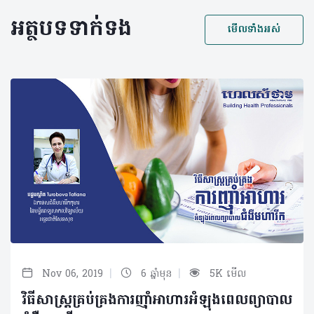
អត្ថបទទាក់ទង
មើលទាំងអស់
|
|
Nov 06, 2019
6 ឆ្នាំមុន
5K មើល
វិធីសាស្រ្តគ្រប់គ្រងការញ៉ាំអាហារអំឡុងពេលព្យាបាល