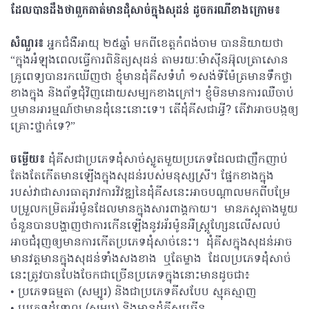
ដែលបានដឹងថាពួកគាត់មានដុំសាច់ក្នុងសុដន់ ដូចករណីខាងក្រោម៖
សំណួរ៖
អ្នកជំងឺអាយុ ២៥ឆ្នាំ មកពីខេត្តកំពង់ចាម បាននិយាយថា
“ក្នុងអំឡុងពេលធ្វើការពិនិត្យសុដន់ តាមរយៈម៉ាស៊ីនអ៊ុលត្រាសោន
គ្រូពេទ្យបានរកឃើញថា ខ្ញុំមានដុំគីសទំហំ ១សង់ទីម៉ែត្រមានទឹកថ្លា
ខាងក្នុង និងព័ទ្ធជុំវិញដោយសម្បកខាងក្រៅ។ ខ្ញុំមិនមានការឈឺចាប់
ឬមានអារម្មណ៍ថាមានដុំនេះនោះទេ។ តើដុំគីសជាអ្វី? តើវាអាចបង្កឲ្យ
គ្រោះថ្នាក់ទេ?”
ចម្លើយ៖
ដុំគីសជាប្រភេទដុំសាច់ស្លូតមួយប្រភេទដែលជាញឹកញាប់
តែងតែកើតមានឡើងក្នុងសុដន់របស់មនុស្សស្រី។ ផ្នែកខាងក្នុង
របស់វាជាសារធាតុរាវការវិវឌ្ឍនៃដុំគីសនេះអាចបណ្តាលមកពីបម្រែ
បម្រួលកម្រិតអ័រម៉ូនដែលមានក្នុងសារពាង្គកាយ។ មានភស្តុតាងមួយ
ចំនួនបានបង្ហាញថាការកើនឡើងនូវអ័រម៉ូនអឺស្ត្រូហ្សែនលើសលប់
អាចជំរុញឲ្យមានការកើតប្រភេទដុំសាច់នេះ។ ដុំគីសក្នុងសុដន់អាច
មានវត្តមានក្នុងសុដន់ទាំងសងខាង ឬតែម្ខាង ដែលប្រភេទដុំសាច់
នេះត្រូវបានបែងចែកជាច្រើនប្រភេទក្នុងនោះមានដូចជា៖
• ប្រភេទធម្មតា (សម្បូរ) និងជាប្រភេទគីសបែប ស្មុគស្មាញ