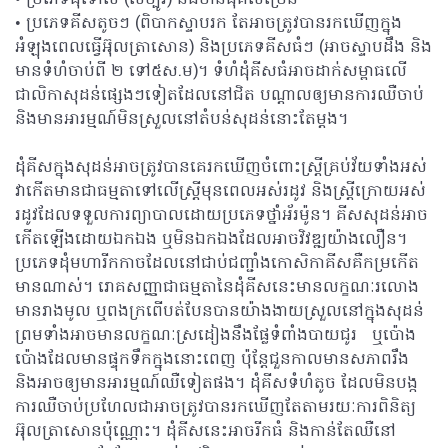
• ប្រភេទដុំទោល (សម្បូរ) និងមានដុំគីសច្រើន
• ប្រភេទគីសតូចៗ (ពិបាកស្ទាបរក តែអាចត្រូវបានរកឃើញក្នុង
អំឡុងពេលធ្វើអ៊ុល​ត្រាសោន) និងប្រភេទគីសធំៗ (អាចស្ទាបដឹង និង
មានទំហំចាប់ពី ២ ទៅ៥ស.ម)។ ទំហំដុំគីសធំអាចដាក់សម្ពាធលើ
ជាលិកាសុដន់ផ្សេងៗទៀតដែលនៅជិត បណ្តាលឲ្យមានការឈឺចាប់
និងមានអារម្មណ៍មិនស្រួលនៅតំបន់សុដន់នោះតែម្តង។
ដុំគីសក្នុងសុដន់អាចត្រូវបានគេរកឃើញចំពោះស្ត្រីគ្រប់វ័យទាំងអស់
វាកើតមានជាធម្មតាទៅលើស្ត្រីមុនពេលអស់រដូវ និងស្ត្រីក្រោយអស់
រដូវដែលទទួលការព្យាបាលដោយប្រភេទថ្នាំអ័រម៉ូន។ គីសសុដន់អាច
កើតឡើងដោយឯកឯង ឬមិនឯកឯងដែលអាចវិវឌ្ឍយ៉ាងលឿន។
ប្រភេទដុំមហារីកកាចដែលនៅជាប់ជញ្ជាំងកោសិកាគីសគឺកម្រកើត
មានណាស់។ រោគសញ្ញាជាធម្មតានៃដុំគីសនេះមានលក្ខណៈរលោង
មានរាងមូល ឬពងក្រពើបត់បែនបានយ៉ាងងាយស្រួលនៅក្នុងសុដន់
ព្រមទាំងអាចមានលក្ខណៈស្រដៀងនឹងផ្លែទំពាំងបាយជូរ ឬប៉ោង
ប៉ោងដែលមានផ្ទុកទឹកក្នុងនោះពេញ ប៉ុន្តែជួនកាលមានសភាពរឹង
និងអាចឲ្យមានអារម្មណ៍ឈឺទៀតផង។ ដុំគីសទំហំតូច ដែលមិនបង្ក
ការឈឺចាប់ប្រហែលជាអាចត្រូវបានរកឃើញតែតាមរយៈការពិនិត្យ
អ៊ុលត្រាសោនប៉ុណ្ណោះ។ ដុំគីសនេះអាចរីកធំ និងកាន់តែឈឺនៅ