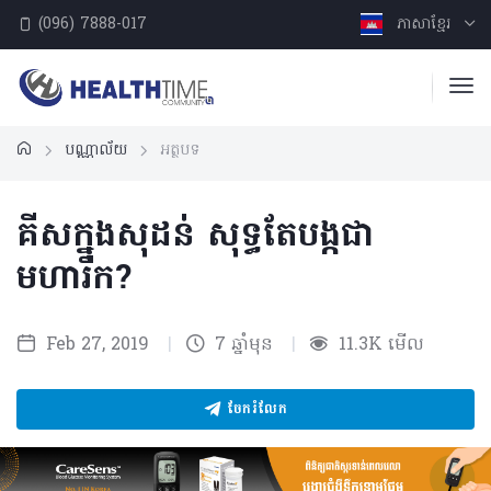
(096) 7888-017
ភាសាខ្មែរ
បណ្ណាល័យ
អត្ថបទ
គីសក្នុងសុដន់ សុទ្ធតែបង្កជា
មហារីក?
Feb 27, 2019
|
7 ឆ្នាំមុន
|
11.3K មើល
ចែករំលែក