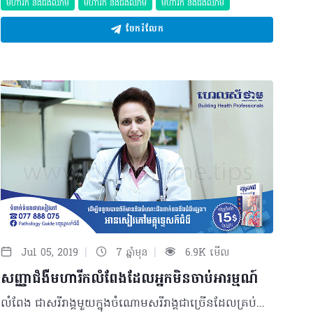
មហារីក និងជំងឺឈាម
មហារីក និងជំងឺឈាម
មហារីក និងជំងឺឈាម
ចែករំលែក
|
|
Jul 05, 2019
7 ឆ្នាំមុន
6.9K មើល
សញ្ញាជំងឺមហារីកលំពែងដែលអ្នកមិនចាប់អារម្មណ៍
លំពែង ជាសរីរាង្គមួយក្នុងចំណោមសរីរាង្គជាច្រើនដែលគ្រប់គ្នាស្ទើរតែមិននឹងនាដល់។ ជាទូទៅ មុខងារចម្បងរបស់វាគឺជួយដល់ការរំលាយអាហារ និងគ្រប់គ្រងកម្រិតជាតិស្ករក្នុងឈាម។ ប្រជាជនប្រមាណក្រោម ២% នឹងត្រូវបានរកឃើញថាមានជំងឺមហារីកលំពែងក្នុងជីវិតរស់នៅរបស់ពួកគេ។ កត្តាហានិភ័យនៃមហារីកលំពែង • ការរលាកលំពែងរ៉ាំរ៉ៃ • ប្រវត្តិគ្រួសារធ្លាប់មានជំងឺមហារីកលំពែង និងហ្សែនដែលអាចបង្កើនហានិភ័យនៃមហារីក (ដូចជា Lynch syndrome ជាដើម) • មានជំងឺទឹកនោមផ្អែមលើសពី ៥ឆ្នាំ • ទទួលទានអាហារប្រភេទសាច់ពណ៌ក្រហម ឬសាច់កែច្នៃច្រើន • ជក់បារី • លើសទម្ងន់ • ភេទ (កើតលើបុរសច្រើនជាងស្ត្រី) • អាយុ (ភាគច្រើនកើតលើមនុស្សចាស់លើសពី៦០ឆ្នាំ តែក៏មានករណីកើតលើអ្នកដែលមានអាយុ២០-៣០ឆ្នាំដែរ) • ជាតិសាសន៍ (បុគ្គលដែលស្ថិតក្នុងជាតិសាសន៍អាហ្វ្រិច-អាមេរិកមានហានិភ័យខ្ពស់ជាងគេក្នុងការវិវឌ្ឍទៅជាមហារីកលំពែង)។ ការព្យាករមហារីកលំពែង ជាទូទៅស្ទើរតែមិនអាចធ្វើបាន ហើយវាក៏ស្ថិតក្នុងអត្រាការស្លាប់ខ្ពស់បំផុតក្នុងចំណោមមហារីកផ្សេងទៀតផងដែរ។ ជាក់ស្តែងត្រឹម ៨%ប៉ុណ្ណោះនៃអ្នកជំងឺមហារីកលំពែងរស់នៅបាន ៥ឆ្នាំបន្ទាប់ពីធ្វើរោគវិនិច្ឆ័យដោយហេតុថាមហារីកលំពែងពិបាកកំណត់រកនៅដំណាក់កាលដំបូង។ ម៉្យាងលំពែងស្ថិតនៅជ្រៅក្នុងរាងកាយដែលដុំសាច់ដំបូងមិនអាចត្រូវបានមើលឃើញ ឬមានអារម្មណ៍ដឹង និងមិនសូម្បីអាចសម្គាល់បាន រហូតមហារីកបានរាលដាលទៅសរីរាង្គផ្សេងទៀត។ ដូច្នេះ វាពិតជាសំខាន់ណាស់ក្នុងការស្វែងយល់អំពីសញ្ញានៃមហារីកលំពែង។ សញ្ញាទូទៅនៃមហារីកលំពែងដែលអ្នកត្រូវដឹង ១. ភ្នែក និងស្បែកឡើងលឿង៖ មហារីកលំពែងចាប់ផ្តើមនៅផ្នែកក្បាលលំពែងដែលនៅជិតបំពង់ទឹកប្រមាត់។ ដុំសាច់សង្កត់ និងបិតទៅលើបំពង់ទឹកប្រមាត់ដែលនាំទឹកប្រមាត់ពីថ្លើម និងថង់ទឹកប្រមាត់កាត់តាមលំពែងទៅកាត់ពោះវៀនតូច។ តួនាទីរបស់ទឹកប្រមាត់គឺដើម្បីបំផ្លាញប៊ីលីរុយប៊ីន (Bilirubin) ដែលជាកាកសំណល់នៃកោសិកាឈាមក្រហម ដូច្នេះនៅពេលដំណើរការនេះមិនអាចធ្វើបានប៊ីលីរុយប៊ីនលើសបង្កជាសញ្ញាលឿងលើស្បែក និងភ្នែក។ ២. ហើមពោះ៖ នេះគឺជាសញ្ញាដំបូងមួយដែលគ្រប់គ្នាតែងកត់សម្គាល់ឃើញ ប៉ុន្តែវាបែរជាត្រូវបានយល់ថាជាសញ្ញាតូចតាចមិនគួរឲ្យបារម្ភ និងពុំចាំបាច់ទៅជួបគ្រូពេទ្យ។ ៣. បាត់បង់ចំណង់អាហារ និងចង្អោរ៖ មហារីកលំពែងលូតលាស់ក្នុងពោះដែលវាអាចផ្តល់សម្ពាធដល់សរីរាង្គជុំវិញរួមទាំងក្រពះផងដែរ។ ជាលទ្ធផលអ្នកជំងឺមានអាម្មណ៍ចង្អោរ ឬមានអារម្មណ៍ថាឆ្អែតសូម្បីតែមិនបានញ៉ាំអ្វីសោះជាច្រើនម៉ោង។ លើសពីនេះអ្នកជំងឺក៏អាចមានអារម្មណ៍ថាឈឺសូម្បីតែពេលញ៉ាំ។ ៤. ស្រកទម្ងន់៖ ការបាត់បង់ចំណង់នៃការទទួលទានអាហារ អាចងាយនឹងធ្វើឲ្យមានការស្រកចុះនូវទម្ងន់ខ្លួនលឿន ដែលជាធម្មតាកំណត់ដោយការថយចុះលើសពី៥%នៃទម្ងន់ខ្លួន ក្នុងចន្លោះពី៦ខែ ដល់១ឆ្នាំ។ ៥. ឈឺខ្នងចង្កេះ៖ នៅពេលមហារីកលំពែងលូតលាស់ វាសង្កត់ ឬផ្តល់សម្ពាធដល់ឆ្អឹងកងខ្នងផ្នែកខាងក្រោម និងសាច់ដុំខ្នង បង្កឲ្យមានការឈឺចាប់ថេរ។ បើការឈឺចាប់នេះនៅតែបន្តជាដរាប អ្នកត្រូវស្វែងរកការត្រួតពិនិត្យភ្លាម។ ៦. ទឹកនោមពណ៌ស្រអាប់៖ ពណ៌ស្រអាប់នៃទឹកនោមជាញឹកញាប់ត្រូវបានសម្គាល់ថាជាសញ្ញាណដំបូងនៃមហារីកលំពែងដែរ។ ដោយសារតែដុំសាច់បង្កឲ្យទឹកប្រមាត់ចេញតិច និងកម្រិតប៊ីលីរុយប៊ីនក្នុងឈាមកើនឡើង ទឹកនោមក្លាយជាពណ៌ត្នោត។ ប្រសិនអ្នកព្យាយាមបង្កើនការញ៉ាំទឹក ប៉ុន្តែទឹកនោមនៅមិនប្រែពណ៌មកធម្មតាវិញ វាដល់ពេលដែលអ្នកត្រូវត្រួតពិនិត្យរកសញ្ញាដំបូងនៃមហារីកលំពែងហើយ។ ៧. រមាស់ជាប្រចាំ៖ គ្រប់ការរមាស់ស្បែកទាំងអស់គឺជាសញ្ញាព្រមានដំបូងនៃជំងឺមហារីកលំពែង។ ដោយសារប៊ីលីរុយប៊ីនកើនឡើងក្នុងស្បែក ជាមូលហេតុធ្វើឲ្យរមាស់មុនលេចចេញសញ្ញាលឿងស្បែក។ ដូច្នេះបើអ្នកមិនអាចរកឃើញនូវសញ្ញានៃការរមាស់របស់អ្នកដូចជា សត្វខាំ ឬប្រតិកម្មអាល្លែកហ្ស៊ី និងមិនជាបន្ទាប់ពីលាបថ្នាំទេនោះអ្នកត្រូវជួបគ្រូពេទ្យដើម្បីត្រួតពិនិត្យជាបន្ទាន់។ ៨. លាមកពណ៌ស្លេក និងមានក្លិនស្អុយ៖ លាមកពណ៌ប្រផេះ ឬស្លេកជាងធម្មតា និងមានខ្លាញ់ គឺជាសញ្ញាមិនល្អនោះទេ។ វាកើតឡើងដោយសារតែការប្រែប្រួលនៃដំណើរការប៊ីលីរុយប៊ីន ដែលជាធម្មតាវាត្រូវបានបញ្ចេញចោលតាមរយៈពោះវៀនជាលាមក និងមានពណ៌ត្នោតចាស់ ប៉ុន្តែនៅពេលទឹកប្រមាត់មិនមានគ្រប់គ្រាន់ព្រោះដុំសាច់បានទៅរារាំង ទើបធ្វើឲ្យប៊ីលីរុយប៊ីនមិនអាចបញ្ចេញចោលបាន និងបែរជាប្រមូលផ្ដុំនៅក្នុងប្រព័ន្ធរាងកាយទៅវិញ ដែលជាហេតុធ្វើឲ្យពណ៌ និងរូបរាងលាមកមានសភាពប្រែប្រួល។ នេះអាចបញ្ជាក់បានថាជាមូលហេតុនៃមហារីកលំពែង។ ៩. ឈឺពោះ៖ ការឈឺចាប់ដែលមិនមានភាពច្បាស់លាស់អាចជាសញ្ញាដំបូងនៃជំងឺមហារីកលំពែង ដោយសារតែទីតាំងលំពែងនៅក្រោយ ផ្នែកខាងក្រោមពោះ ក្រោយក្រពះ ដុំសាច់នោះអាចធ្វើឲ្យអ្នកឈឺក្រពះផ្នែកខាងក្រោម ដោយមិនគិតលើអ្វីដែលអ្នកបានញ៉ាំ។ ចងចាំថាវាតែងតែល្អបំផុតក្នុងការត្រួតពិនិត្យនូវសញ្ញាសង្ស័យនិងបញ្ជាក់ថាពុំមានបញ្ហា ជាជាងបាត់បង់អ្វីមួយដែលសំខាន់! បកស្រាយដោយ៖ វេជ្ជបណ្ឌិត Turobova Tatiana ឯកទេសមហារីកចំពោះកុមារ និងមហារីកទូទៅ ព្រមទាំងជាប្រធានផ្នែកជំងឺមហារីកនៅមន្ទីរពេទ្យសាកលវិទ្យាល័យអន្តរជាតិសែនសុខ អត្ថបទ៖​ ដកស្រង់ចេញពីទស្សនាវដ្ដី ហេលស៍ថាម ប្រូ លេខ ៨០ ©2019 រក្សាសិទ្ធិគ្រប់យ៉ាង​ដោយ Healthtime Corporation ចំពោះគ្រប់អត្ថបទដោយគ្មានផ្នែកណាមួយត្រូវបោះពុម្ពផ្សាយចូលប្រព័ន្ធអុីនធឺណែតឧបករណ៍អេឡិចត្រូនិកអាត់ជាសំឡេងឬថតចំលងគ្រប់រូបភាពដោយគ្មានការអនុញ្ញាតឡើយ