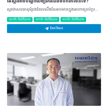
តើស្ករអាចបណ្តាលឲ្យកើតជំងឺមហារីកមែនទេ?
ស្ករជាសារធាតុម៉្យាងដែលសឹងតែអាចមានក្នុងអាហារគ្រប់ប្រភេទ និងទទួលបានការពេញនិយមជាខ្លាំង។ ប៉ុន្តែ តើស្ករដែលយើងតែងបរិភោគរាល់ថ្ងៃពិតជាអាចបង្កឲ្យមានជំងឺមហារីកមែនទេ? ម៉្យាង តើប្រភេទស្ករទាំងអស់សុទ្ធតែអាចបង្កជាជំងឺមហារីក? សំណួរ៖ សំណួរមួយដែលតែងត្រូវបានចោទសួរពីសារធារណជននោះគឺ តើការបរិភោគស្ករមានទំនាក់ទំនងជាមួយជំងឺមហារីកដែរឬទេ? ចម្លើយ៖ ការឆ្លើយតបទៅនឹងសំណួរនេះគឺមិនងាយស្រួលនោះទេ។ ជាក់ស្តែងការសិក្សាបែបវិទ្យាសាស្ត្របានបង្ហាញថា ការបរិភោគស្ករបរិមាណច្រើនលើសលប់ និងរយៈពេលយូរអាចបង្កជាការកកើតខ្លាញ់ក្នុងរាងកាយកាន់តែច្រើនឡើងៗដែលអាចបង្កើនហានិភ័យនៃជំងឺមហារីកច្រើនប្រភេទ (មហារីកសុដន់ ឬមហារីកពោះវៀនធំ...)។ អាហារដែលសម្បូរស្ករអាចជំនួសតួនាទីសំខាន់ៗរបស់អាហារដែលសម្បូរទៅដោយជីវជាតិ (មានដូចជាវីតាមីន ជាតិរ៉ែ អាហារប្រភេទសរសៃ) ក្នុងការប្រឆាំងនឹងជំងឺមហារីកនៅក្នុងរាងកាយរបស់យើង។ កោសិកាទាំងអស់នៅក្នុងរាងកាយ រួមបញ្ចូលទាំងកោសិកាមហារីក ជាប្រភេទកោសិកាដែលប្រើប្រាស់ស្ករសម្រាប់បង្កើតថាមពលដើម្បីដំណើរការមុខងារប្រចាំថ្ងៃនានា។ រាងកាយរបស់យើងមានតួនាទីសំខាន់ក្នុងការត្រួតពិនិត្យកម្រិតជាតិស្ករក្នុងឈាមដូច្នេះគ្រប់កោសិកាទាំងអស់សុទ្ធតែអាចទទួលបានការផ្គត់ផ្គង់ថាមពលគ្រប់គ្រាន់ និងមានស្ថេរភាព។ តើស្ករបានមកពីណា? ស្ករ ឬហៅម៉្យាងទៀតថា កាបូហាយដ្រេត ត្រូវបានរកឃើញក្នុងធម្មជាតិនៅក្នុងប្រភេទអាហារដូចជាបន្លែ ផ្លែឈើ គ្រាប់ធញ្ញជាតិ សណ្តែក សណ្តែកបាយ និងប្រភេទអាហារដែលមានសារធាតុទឹកដោះគោមួយចំនួនទៀត។ ស្ករក៏ត្រូវបានគេបន្ថែមក្នុងអាហារដូចជា ភេសជ្ជៈផ្អែម គ្រាប់ធញ្ញជាតិកែច្នៃ ស្ករគ្រាប់ នំដុត និងបង្អែមជាដើម ។ តើយើងគួរចៀសវាងការបរិភោគស្ករគ្រប់ប្រភេទឬទេ? វាពិតជាពិបាកណាស់ក្នុងការចៀសវាងការបរិភោគគ្រប់ប្រភេទស្ករនៅក្នុងអាហាររបស់ពួកយើង។ បើទោះបីយើងអាចកាត់ផ្តាច់អាហារដែលមានបរិមាណស្ករទាំងនោះបានពិតមែន ក៏ដំណើរការក្នុងរាងកាយរបស់យើងនឹងបំបែកស្ករស្តុកទុកក្នុងសាច់ដុំ និងការបំបែកខ្លាញ់ស្តុកទុក ដើម្បីបង្កើតស្ករ ដែលកោសិកាផ្សេងៗត្រូវការ។ ប្រសិនបើករណីនេះកើតឡើង យើងអាចបាត់បង់ម៉ាស់សាច់ដុំ ទម្ងន់ កម្លាំង និងថាមពលរបស់រាងកាយទាំងមូល។ ក្នុងអំឡុងពេលព្យាបាលមហារីក ការបាត់បង់ទាំងនេះអាចបណ្តាលឲ្យមានការពន្យារពេលការព្យាបាល និងពន្យារពេលការជាសះស្បើយនៃជំងឺផងដែរ។ ហេតុនេះសម្រាប់អ្នកជំងឺមហារីក គួរតែត្រូវបានផ្តល់អនុសាសន៍ឲ្យ៖ - បរិភោគ បន្លែ ផ្លែឈើ គ្រាប់់ធញ្ញជាតិ សណ្តែកនិងសណ្តែកបាយ ដែលសុទ្ធតែជាប្រភេទអាហារផ្ទុកទៅដោយស្ករធម្មជាតិ និងមានសារធាតុប្រឆាំងជំងឺមហារីក មានដូចជា វីតាមីន ជាតិរ៉ែ និងPhytochemicals ផ្សេងៗទៀត។ - កាត់បន្ថយនូវប្រភេទអាហារដែលបន្ថែមស្ករខាងក្រៅនានា។ តើអ្នកជំងឺមហារីកអាចកាត់បន្ថយការទទួលទានស្ករបន្ថែមតាមរបៀបណា? 1) អានស្លាកព័ត៌មានអាហារដើម្បីកំណត់ពីបរិមាណស្ករបន្ថែម៖ ដោយអ្នកអាចស្វែងរកពាក្យស្ករស (Sugar) ស្ករពណ៌ត្នោត (Brown Sugar) ស្កររាវ ស្ករដុំ (Icing Sugar) ស្ករអំពៅ (Cane Sugar) សេរ៉ូពោតដែលមានបរិមាណខ្ពស់ Fructose (High Fructose Corn Syrup) ទឹកឃ្មុំ ទឹកផ្លែឈើដែលមានកំហាប់ខ្ពស់, Molasses, Agave syrup, Maple syrup, Maltodextrin, Maltsyrup, Demerara។ ឈ្មោះផ្សេងទៀតសម្រាប់សម្គាល់ស្ករ គឺពាក្យទាំងឡាយណាដែលបញ្ចប់ដោយ "ose" ដូចជា Sucrose, Fructose, Glucose, Glucose-fructose, Maltose, Dextrose, និង Galactose។ ប្រសិនបើពាក្យទាំងនេះត្រូវបានបញ្ចូលក្នុងតារាងគ្រឿងផ្សំនៅផ្នែកខាងលើបំផុត នេះមានន័យថាស្ករជាសារធាតុចម្បងដែលត្រូវបានប្រើប្រាស់ក្នុងផលិតផលដែលអ្នកកំពុងបរិភោគ។ 2) កម្រិតការទទួលទានភេសជ្ជៈដែលមានជាតិស្ករច្រើន៖ ឧទាហរណ៍ ភេសជ្ជៈផ្អែមដែលគ្មានជាតិអាល់កុល កាហ្វេ ឬតែដែលបន្ថែមស្ករ និងភេសជ្ជៈផ្តល់ថាមពលនានា។ សូមជ្រើសរើសភេសជ្ជៈដែលគ្មានផ្ទុកស្ករបន្ថែម (Added Sugar) តាមដែលអាចធ្វើបាន។ កាហ្វេ តែដែលគ្មានស្ករ ទឹកសុទ្ធ និងទឹកដោះគោគឺជាជម្រើសល្អសម្រាប់អ្នក។ ប្រសិនបើអ្នកត្រូវការកាល់ឡូរីបន្ថែម សូមព្យាយាមទទួលទានភេសជ្ជៈដែលផ្តល់កាល់ឡូរីខ្ពស់បែបធម្មជាតិនិងសុខភាពល្អ ដែលរួមមាន ផ្លែឈើទាំងមូល ប្រូតេអីុន និងអាហារប្រភេទសរសៃ។ 3) បន្ថយបរិមាណអាហារកែច្នៃ៖ ជាធម្មតា អាហារកែច្នៃតែងមានកម្រិតស្ករច្រើន ដូច្នេះអ្នកគួរជំនួសប្រភេទអាហារទាំងនេះ ដោយអាហារសុខភាពវិញ។ 4) រីករាយជាមួយបង្អែមនៅក្នុងឱកាសពិសេស និងបរិមាណតិច៖ ផ្លែឈើផ្អែមធម្មជាតិគឺជាជម្រើសល្អប្រចាំថ្ងៃ។ បកស្រាយដោយ៖ វេជ្ជបណ្ឌិត Turobova Tatiana ឯកទេសមហារីកចំពោះកុមារ និងមហារីកទូទៅព្រមទាំងជាប្រធានផ្នែកជំងឺមហារីកនៅមន្ទីរពេទ្យសាកលវិទ្យាល័យអន្តរជាតិសែនសុខ អត្ថបទ៖ ដកស្រង់ចេញពីទស្សនាវដ្ដី ហេលស៍ថាម ប្រូ លេខ ៧៨ ©2019 រក្សាសិទ្ធិគ្រប់យ៉ាង​ដោយ Healthtime Corporation ចំពោះគ្រប់អត្ថបទដោយគ្មានផ្នែកណាមួយត្រូវបោះពុម្ពផ្សាយចូល ប្រព័ន្ធអុីនធឺណែតឧបករណ៍អេឡិចត្រូនិកអាត់ជាសំឡេងឬថតចំលងគ្រប់រូបភាពដោយ
មហារីក និងជំងឺឈាម
មហារីក និងជំងឺឈាម
មហារីក និងជំងឺឈាម
ចែករំលែក