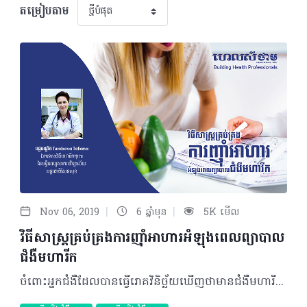
តម្រៀបតាម
|
|
Nov 06, 2019
6 ឆ្នាំមុន
5K មើល
វិធីសាស្រ្តគ្រប់គ្រងការញ៉ាំអាហារអំឡុងពេលព្យាបាល
ជំងឺមហារីក
ចំពោះអ្នកជំងឺដែលបានធ្វើរោគវិនិច្ឆ័យឃើញថាមានជំងឺមហារីក អាចប្រឈមនឹងអាការៈអស់កម្លាំង បាត់បង់ចំណង់អាហារ ស្រកទម្ងន់ ការផ្លាស់ប្តូររសជាតិ ចង្អោរ ដំបៅមាត់ ឬបំពង់ក និងពិបាកដកដង្ហើមជាដើម។ ជាក់ស្ដែង របបអាហារ និងការរក្សាទម្ងន់នឹងជួយអ្នកជំងឺមហារីកឲ្យរក្សាបាននូវថាមពល និងកម្លាំង ហើយវាថែមទាំងជួយដល់ការព្យាបាលមហារីករបស់ពួកគេឲ្យកាន់តែល្អប្រសើរឡើងផងដែរ។ សំណួរ៖ តើគួរគ្រប់គ្រងបញ្ហាមួយចំនួនដែលកើតមានឡើងអំឡុងពេលព្យាបាលមហារីកដោយរបៀបណា? ចម្លើយ៖ ការគ្រប់គ្រង និងដំណោះស្រាយអាចមានផ្សេងៗគ្នាទៅតាមបញ្ហាដែលកើតមានដូចជា៖ ១. ការថយចុះចំណង់អាហារ • គួរទទួលទានអាហារតិចៗឲ្យបានញឹកញាប់ និងអាហារសម្រន់ដែលសម្បូរដោយកាល់ឡូរី និងប្រូតេអុីនខ្ពស់។ • ធ្វើឲ្យរាល់អាហារដែលអ្នកញ៉ាំអាចរាប់បាន ដោយត្រូវកាត់បន្ថយអាហារមានកាល់ឡូរីទាប និងជាតិទឹក ឧទាហរណ៍ អ្នកអាចញ៉ាំស៊ុបប្រភេទក្រែម ជំនួសប្រភេទស៊ុបជាទឹកធម្មតា។ • ទទួលទាននៅពេលអ្នកឃ្លានខ្លាំង៖ ប្រសិនអ្នកមានថាមពលច្រើន និងឃ្លានខ្លាំងនៅពេលព្រឹកអ្នកគួរញ៉ាំអាហារពេលព្រឹកឲ្យបានច្រើន ហើយអាចទទួលទានអាហារបន្ទាប់បន្សំ និងអាហារសម្រន់បន្តឲ្យបានពេញមួយថ្ងៃ។ ២. អស់កម្លាំង (ចុះខ្សោយ) • ជ្រើសរើសអាហារងាយៗដូចជា អាហារក្លាសេ ឬអាហារស្រាប់ដើម្បីជួយឲ្យការរៀបចំអាហារកាន់តែងាយស្រួល និងធ្វើឲ្យអ្នកមានថាមពលក្នុងការញ៉ាំ។ • ទុកឲ្យគ្រួសារ ឬមិត្តភក្តិជួយធ្វើអាហារដែលអ្នកចូលចិត្ត ឬចេញទៅញ៉ាំនៅខាងក្រៅ និងត្រូវកុម៉្មង់តិច ឬតែពាក់កណ្តាល។ • ជ្រើសរើសប្រភេទអាហារទន់ៗ ឬមានជាតិទឹកដែលតម្រូវឲ្យប្រើកម្លាំងតិចក្នុងការទំពារ ឬលេប។ ៣. ការផ្លាស់ប្តូររសជាតិ • ព្យាយាមលាងសម្អាតមាត់របស់អ្នកជាមួយនឹងម្សៅសូដា និងទឹក (១/៤ស្លាបព្រាក្នុងទឹកមួយពែង) មុនពេលទទួលទានអាហារ។ • សាកល្បងភ្លក់អាហារដែលមានរសជាតិស្រាលៗដូចជា ល្បាយដំឡូងបារាំង (mashed potatoes) នំបុ័ង និងប័រ បង្អែមមានក្រែមច្រើន (pudding) ធញ្ញជាតិប្រភេទក្តៅ (hot cereals) បាយ ផាស្តា ឬគុយទាវ និងទឹកដោះគោ។ • សាកល្បងប្រឡាក់សាច់ជាមួយទឹកស៊ីអុីវ ឬទឹកផ្លែឈើផ្អែម។ • ប្រសិនអ្នកជក់បារី សូមបញ្ឈប់ការជក់ នោះវានឹងធ្វើឲ្យរសជាតិអាហាររបស់អ្នកកាន់តែប្រសើរ និងអាចជួយឲ្យឡើងគីឡូ រួមទាំងអនុគ្រោះដល់ការព្យាបាលឲ្យបានកាន់តែល្អ។ ៤. ពិបាកទំពារ ឬលេប • ចៀសវាងអាហារដែលមានជាតិអាស៊ីត ក្តៅពេក ឬត្រជាក់ពេក ហឹរពេករឹង ឬស្ងួតពេក។ • សម្រាប់អ្នកមានដំបៅមាត់ អាចជ្រើសរើសអាហារទន់ មានជាតិក្រែមដូចជា ស៊ុបប្រភេទក្រែម (cream soups) បង្អែមធ្វើពីទឹកដោះគោ និងស៊ុត (custard) បង្អែមមានក្រែមច្រើន (pudding) បង្អែមតៅហ៊ូ ទឹកដោះគោក្រឡុក និងធញ្ញជាតិប្រភេទក្តៅ (hot cereals)។ • លេបថ្នាំបំបាត់ការឈឺចាប់មុនពេលទទួលទានអាហារ តាមវេជ្ជបញ្ជាគ្រូពេទ្យរបស់អ្នក។ • សម្រាប់អ្នកមាត់ស្ងួត អាចញ៉ាំអាហារទន់ និងមានជាតិទឹកដូចជា សាំងវិចដែលមានសម្បកនំបុ័ង និងគ្រឿងផ្សំទន់ៗ ផាស្តាជាមួយទឹកជ្រលក់សម្ល ស៊ុតចៀន សាឡាដប៉េងប៉ោះ ឈីសពណ៌សធ្វើពីទឹកដោះគោ សាឡាដផ្លែឈើនិងនំបុ័ងអាំងបែបបារាំង។ • ញ៉ាំទឹកពី ៨-១០ កែវជារៀងរាល់ថ្ងៃ ហើយកាត់បន្ថយការទទួលទានកាហ្វេ តែ និងភេសជ្ជៈកូកាព្រោះវាធ្វើឲ្យកាន់តែស្ងួត។ ៥. ចង្អោរ • ទទួលទានជាតិទឹកតិចៗឲ្យបានញឹកញាប់ជាប្រចាំថ្ងៃ ក្នុងកម្រិត ៨-១០ កែវជារៀងរាល់ថ្ងៃហើយជម្រើសដ៏ល្អគឺ ភេសជ្ជៈដែលមានជាតិខ្ញី ទឹកស៊ុប ឬការ៉េមផ្លែឈើ។ • ញ៉ាំអាហារប្រភេទម្សៅស្ងួតរាល់ ១-២ម៉ោងម្តងតាមដែលអាចទៅរួច ដោយអ្នកអាចសាកល្បងនំស្រួយ នំបុ័ងអាំង នំបុ័ងដុត ធញ្ញជាតិបែបស្ងួត បាយ ឬដូណាត់។ • លេបថ្នាំបំបាត់អាការៈចង្អោរតាមវេជ្ជបញ្ជាគ្រូពេទ្យ។ អនុវត្តតាមការណែនាំខាងលើ នោះអ្នកនឹងមានអារម្មណ៍កាន់តែប្រសើរ! បកស្រាយដោយ៖ វេជ្ជបណ្ឌិត Turobova Tatiana ឯកទេសជំងឺមហារីកកុមារនៃមន្ទីរពេទ្យសាកលវិទ្យាល័យអន្តរជាតិសែនសុខ អត្ថបទ៖ ដកស្រង់ចេញពីទស្សនាវដ្ដី ហេលស៍ថាម ប្រូ​ លេខ ៨៤ 2019 រក្សាសិទ្ធិគ្រប់យ៉ាង​ដោយ Healthtime Corporation ចំពោះគ្រប់អត្ថបទដោយគ្មានផ្នែកណាមួយត្រូវបោះពុម្ពផ្សាយចូលប្រព័ន្ធអុីនធឺណែតឧបករណ៍អេឡិចត្រូនិកអាត់ជាសំឡេងឬថតចំលងគ្រប់រូបភាពដោយគ្មានការអនុញ្ញាតឡើយ