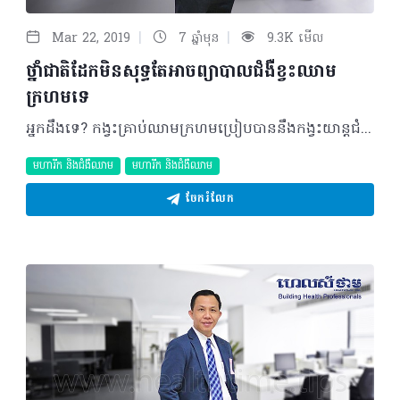
|
|
Mar 22, 2019
7 ឆ្នាំមុន
9.3K មើល
ថ្នាំជាតិដែកមិនសុទ្ធតែអាចព្យាបាលជំងឺខ្វះឈាម
ក្រហមទេ
អ្នកដឹងទេ? កង្វះគ្រាប់ឈាមក្រហមប្រៀបបាននឹងកង្វះយាន្តជំនិះសម្រាប់ដឹកជញ្ជូនក្នុងការផ្គត់ផ្គង់អាហារ និងខ្យល់អុកស៊ីសែនចិញ្ចឹមរាងកាយទាំងមូល។ ហេតុនេះ ដើម្បីបន្តការរស់រានមានជីវិតរបស់កោសិកាក៏ដូចជារាងកាយទាំងមូល ការព្យាបាលមូលហេតុបង្កដែលបណ្តាលឲ្យកង្វះគ្រាប់ឈាមជាប្រការចាំបាច់បំផុត។ កង្វះគ្រាប់ឈាមក្រហមជាអ្វី ? កង្វះឈាមក្រហម (Anemia) មិនមែនជាជំងឺនោះទេ តែជារោគសញ្ញាបាត់បង់គ្រាប់ឈាមក្រហមដែលបណ្តាលមកពីមូលហេតុច្រើនយ៉ាង។ មកដល់ពេលនេះ មិនមានការសិក្សាពីអត្រានៃជំងឺនេះទេ ព្រោះមូលហេតុរបស់វាមានច្រើនដែលតម្រូវឲ្យអ្នកជំងឺទៅព្យាបាលតាមឯកទេសនៃមូលហេតុ។ ដំណាក់កាល និងប្រភេទ បញ្ហាកង្វះឈាមក្រហម មិនត្រូវបានបែងចែកជាដំណាក់កាលដូចជំងឺមហារីកទេ។ ទោះបីជាយ៉ាងណាក្រុមគ្រូពេទ្យឯកទេសអាចធ្វើការវាយតម្លៃស្ថានភាពធ្ងន់ធ្ងរនៃរោគសញ្ញានេះ ដោយយោងទៅតាមកម្រិតថយចុះរបស់អេម៉ូក្លូប៊ីនរបស់គ្រាប់ឈាមក្រហម(Hemoglobin) បូករួមជាមួយរោគសញ្ញាគ្លីនិកផ្សេងៗដែលអ្នកជំងឺកំពុងមានជាក់ស្តែង (Anemiatolerance) មុននឹងធ្វើការសម្រេចចិត្តជ្រើសរើសវិធីសាស្ត្រព្យាបាលដែលសមស្របដើម្បីផ្តល់ជូនអ្នកជំងឺ។ មូលហេតុ និងកត្តាប្រឈម ជាទូទៅ មូលហេតុដែលបង្កឲ្យមានបញ្ហានេះត្រូវបានបែងចែកជា ២ប្រភេទគឺ ការថយចុះនៃការផលិតគ្រាប់ឈាម និងការកើនឡើងការបំផ្លាញគ្រាប់ឈាម។ ជាក់ស្តែង កត្តាដែលបណ្តាលឲ្យមានការថយចុះនៃការផលិតគ្រាប់ឈាមមានដូចជា៖ - ថយចុះការរំញោចឲ្យមានការផលិតគ្រាប់ឈាមតាមរយៈអ័រម៉ូនរបស់តម្រងនោមដែលមានឈ្មោះថា Erythropoietin - របបអាហារមិនសម្បូរទៅដោយ ជាតិដែក វីតាមីនបេ ១២ ឬហ្វូឡាត - មានជំងឺក្រពេញទីរ៉ូអុីត (កង្វះការផលិតអ័រម៉ូនទីរ៉ូអ៊ីត)។ ចំណែក មូលហេតុធំៗនៅពីក្រោយបញ្ហាកង្វះគ្រាប់ឈាមក្រហម ដែលគួរឲ្យតក់ស្លុត និងតែងកើតមានឡើងជាញឹកញាប់នៅកម្ពុជាព្រមទាំងជាមូលហេតុទាក់ទងនឹងការកើនឡើងការបំផ្លាញគ្រាប់ឈាមនោះគឺ៖ - មហារីកក្រពះ - មហារីកពោះវៀន - មហារីកស្បូន - មហារីកមាត់ស្បូន - មហារីកឈាមស៊ីឆ្អឹង (Multiple Myeloma) - ដំបៅក្រពះ ដំបៅពោះវៀនរ៉ាំរ៉ៃ - ដុំសាច់ក្នុងស្បូន - មហារីកឈាម - ជំងឺបែកគ្រាប់ឈាម។ បន្ថែមពីនេះ ស្ត្រីមានផ្ទៃពោះ តាឡាស់សេមី (Thalassemia) ព្រូន តេនញ៉ាសត្វល្អិតក្នុងពោះវៀន និងជំងឺឆ្លងផ្សេងៗ ក៏សុទ្ធតែជាមូលហេតុដែលនាំឲ្យកង្វះគ្រាប់ឈាមក្រហមផងដែរ។ រោគសញ្ញា និងផលប៉ះពាល់ អ្នកជំងឺដែលកំពុងមានបញ្ហាកង្វះគ្រាប់ឈាមតែងស្តែងឡើងនូវអាការៈគួរឲ្យកត់សម្គាល់មួយចំនួនដូចជា៖ - ស្លេកស្លាំង - អស់កម្លាំង - ញ័រទ្រូង - ចង្វាក់បេះដូងដើរមិនទៀងទាត់ - ឆាប់ហត់ ជាពិសេសក្នុងអំឡុងពេលធ្វើការ - ឧស្សាហ៍ក្តៅខ្លួន - ត្រជាក់ចុងដៃចុងជើង - ឈឺក្បាល និងវិលមុខជាដើម។ អាការៈទាំងនេះអាចផ្តល់ជាផលរំខានដល់ការងារនិងសកម្មភាពប្រចាំថ្ងៃរបស់ពួកគាត់យ៉ាងខ្លាំង។ វិធីសាស្រ្តធ្វើរោគវិនិច្ឆ័យ ដើម្បីកំណត់អត្តសញ្ញាណថា តើអ្នកជំងឺពិតជាកំពុងកើតមានបញ្ហានេះ ឬយ៉ាងណា ក្រុមគ្រូពេទ្យឯកទេសនឹងធ្វើការសាកសួរអំពីប្រវត្តិគ្រួសារ រោគសញ្ញាជាក់ស្តែង បូករួមជាមួយការធ្វើតេស្តឈាម ឬតេស្តខួរឆ្អឹងខ្នង (ប្រសិនបើចាំបាច់)។ ដូចនេះអ្នកជំងឺស្លេកស្លាំងគួរទៅពិគ្រោះជាមួយគ្រូពេទ្យជំនាញដើម្បីរកមូលហេតុនៃកង្វះគ្រាប់ឈាមក្រហម និងដើម្បីទទួលបានការព្យាបាលដ៏ត្រឹមត្រូវ។ ការព្យាបាល ដោយហេតុថា មូលហេតុបង្កឲ្យមានបញ្ហានេះមានច្រើនប្រភេទណាស់ ដូចនេះការស្វែងរកឫសគល់នៃបញ្ហារួមបញ្ចូលជាមួយការប្រើប្រាស់វិធីសាស្រ្តព្យាបាលឲ្យបានត្រឹមត្រូវ គឺជាការព្យាបាលដ៏មានប្រសិទ្ធភាពដែលមិនអាចត្រូវបានមើលរំលង។ ល្គឹកណា ដើមចមនៃជំងឺនៅតែមាន នោះបញ្ហាកង្វះឈាមក្រហមក៏មិនអាចធូរស្រាលបានឡើយ។ ឧទាហរណ៍៖ - បើអ្នកជំងឺខ្វះជាតិដែក ការព្យាបាលគឺឲ្យជាតិដែក - បើមូលហេតុខ្វះឈាមក្រហមដោយសារមានហូរឈាមតិចៗរ៉ាំរ៉ៃតាមក្រពះ ពោះវៀន គឺត្រូវរកមើលថាតើវាជាដំបៅធម្មតា ឬដំបៅមហារីកដើម្បីព្យាបាលឲ្យចំទិសដៅ។ល។ គួរបញ្ជាក់ផងដែរថា អ្នកជំងឺស្លេកស្លាំង ឬខ្វះគ្រាប់ឈាមក្រហមភាគច្រើនតែងរកជាវថ្នាំជាតិដែក និងវីតាមីនដោយខ្លួនឯងព្រោះមានជំនឿថាអាចប៉ូវគ្រាប់ឈាមវិញបាន។ ប៉ុន្តែ បញ្ហាខ្វះគ្រាប់ឈាមក្រហមមិនមែនសុទ្ធតែត្រូវព្យាបាលដោយថ្នាំជាតិដែក និងវីតាមីននោះទេពីព្រោះមានមូលហេតុផ្សេងៗគ្នាជាច្រើនដូចដែលបានរៀបរាប់ខាងលើ។ ជាក់ស្តែង ភាពស្លេកស្លាំងអាចព្យាបាលជា ឬមិនជាក៏ទៅតាមមូលហេតុដែលបង្ក។ គួរចងចាំថា ការព្យាបាលមូលហេតុដែលបង្កឲ្យខ្វះឈាមក្រហមជាការចាំបាច់ ការបញ្ចូលឈាមគ្រាន់តែជាការព្យាបាលសង្គ្រោះជីវិតបន្ទាន់ប៉ុណ្ណោះ។ ផលវិបាក ប្រសិនបើអ្នកជំងឺមិនបានទទួលការព្យាបាលត្រឹមត្រូវនិងទាន់ពេលវេលាទេនោះ កង្វះគ្រាប់ឈាមក្រហមអាចបង្កជាបញ្ហាសុខភាពធ្ងន់ធ្ងរជាច្រើនដូចជា៖ - ខាតបង់ការងារប្រចាំថ្ងៃ ដោយសារអាការៈហេវហត់ខ្លាំង - កូនអាចកើតមិនគ្រប់ខែ ចំពោះស្ត្រីមានផ្ទៃពោះ - អាចវិវឌ្ឍជាជំងឺខ្សោយបេះដូង ដោយសារភាពរ៉ាំរ៉ៃនៃចង្វាក់បេះដូងដើរមិនទៀងទាត់ - និងអាចបណ្តាលឲ្យបាត់បង់ជីវិតទៀតផង។ វិធីសាស្រ្តការពារ លើកលែងតែស្រ្តីមានផ្ទៃពោះប៉ុណ្ណោះ ដែលយើងអាចការពារជំងឺកង្វះឈាមក្រហមបាន ក្រៅពីនេះត្រូវការទទួលទាននូវរបបអាហារសុខភាព សម្បូរទៅដោយសារធាតុចិញ្ចឹមគ្រប់មុខ ព្រមទាំងរក្សាឲ្យបាននូវទម្លាប់ពិនិត្យសុខភាពឲ្យបានជាប្រចាំតាមការណែនាំរបស់គ្រូពេទ្យជាប្រការដែលចាំបាច់ និងសំខាន់បំផុតក្នុងការការពារ និងព្យាបាលជំងឺឲ្យទាន់ពេលវេលាព្រមទាំងមានប្រសិទ្ធភាពខ្ពស់។ “ការលេបថ្នាំជាតិដែក និងវីតាមីនដោយមិនបានស្រាវជ្រាវពិនិត្យរកមូលហេតុឲ្យអស់សេចក្តីអាចជាការផ្តល់ឱកាសឲ្យជំងឺវិវឌ្ឍរហូតដល់ដំណាក់កាលធ្ងន់ធ្ងរ និងនាំមកនូវភាពយឺតយ៉ាវក្នុងការព្យាបាលប្រកបដោយប្រសិទ្ធភាព។” បកស្រាយដោយ៖ វេជ្ជបណ្ឌិត សុខ សុធា ឯកទេសជំងឺឈាម និងជំងឺមហារីក នៅមជ្ឈមណ្ឌលជាតិជំងឺមហារីកនៃមន្ទីរពេទ្យកាល់ម៉ែត ©2019 រក្សាសិទ្ធិគ្រប់យ៉ាង​ដោយ Healthtime Corporation ចំពោះគ្រប់អត្ថបទដោយគ្មានផ្នែកណាមួយត្រូវបោះពុម្ពផ្សាយចូល ប្រព័ន្ធអ៊ីនធឺណែតឧបករណ៍អេឡិចត្រូនិកអាត់ជាសំឡេងឬថតចំលងគ្រប់រូបភាពដោយគ្មានការអនុញ្ញាតឡើយ
មហារីក និងជំងឺឈាម
មហារីក និងជំងឺឈាម
ចែករំលែក