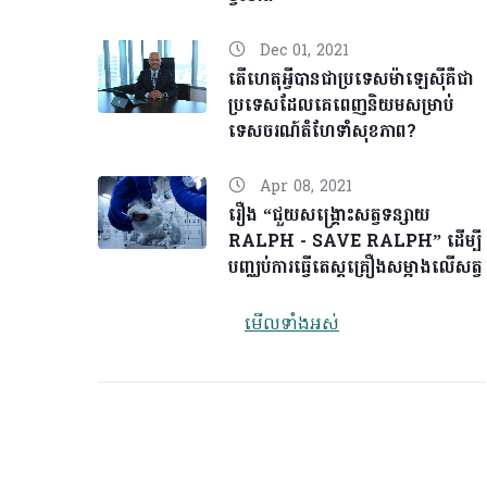
Dec 01, 2021
តើហេតុអ្វីបានជាប្រទេសម៉ាឡេស៊ីគឺជា
ប្រទេសដែលគេពេញនិយមសម្រាប់
ទេសចរណ៍តំហែទាំសុខភាព?
Apr 08, 2021
រឿង “ជួយសង្គ្រោះសត្វទន្សាយ
RALPH - SAVE RALPH” ដើម្បី
បញ្ឈប់ការធ្វើតេស្តគ្រឿងសម្អាងលើសត្វ
មើលទាំងអស់