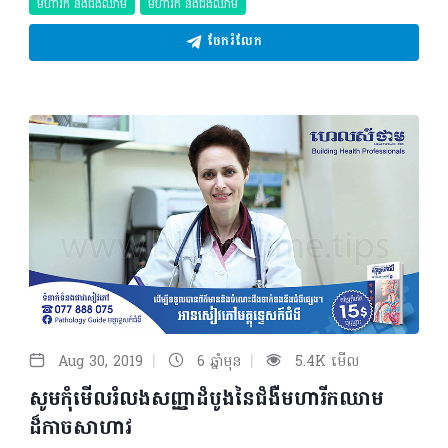
មហារីក និងជំងឺឈាម
មហារីក និងជំងឺឈាម
ចែករំលែក
|
|
Aug 30, 2019
6 ឆ្នាំមុន
5.4K មើល
សូមកុំមើលរំលងសញ្ញាដំបូងនៃជំងឺមហារីកឈាម
ដ៏កាចសាហាវ