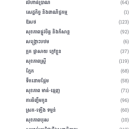
លំហាត់​ប្រាណ
(64)
សេដ្ឋកិច្ច និងពាណិជ្ជកម្ម
(1)
ឱសថ
(123)
សុខភាពផ្លូវចិត្ត និងកំសាន្ត
(92)
សង្គ្រោះបឋម
(6)
ក្អក ផ្តាសាយ ក្តៅខ្លួន
(37)
សុខភាពស្រ្តី
(119)
ភ្នែក
(68)
ទឹកនោមផ្អែម
(58)
សុខភាព​​ មាត់-ធ្មេញ
(71)
ការចិញ្ចឹមកូន
(96)
ស្រក-ឡើង​​ ទម្ងន់​
(60)
សុខភាពបុរស
(10)