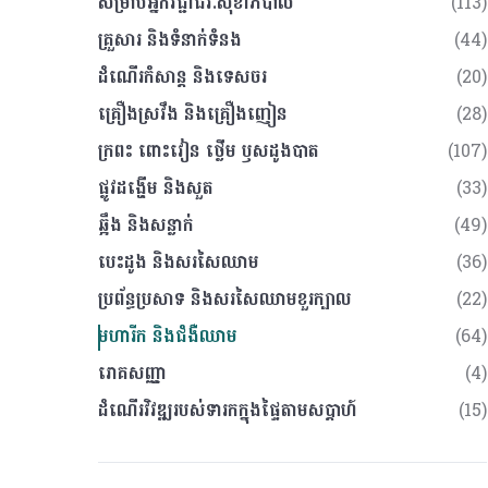
សម្រាប់អ្នកវិជ្ជាជីវៈសុខាភិបាល
(113)
គ្រួសារ​ និងទំនាក់ទំនង
(44)
ដំណើរកំសាន្ត​ និងទេសចរ
(20)
គ្រឿងស្រវឹង​ និងគ្រឿងញៀន
(28)
ក្រពះ​ ពោះវៀន​ ថ្លើម ឫសដូងបាត
(107)
ផ្លូវដង្ហើម និងសួត
(33)
ឆ្អឹង​ និងសន្លាក់
(49)
បេះដូង និងសរសៃឈាម
(36)
ប្រព័ន្ធប្រសាទ និងសរសៃឈាមខួរក្បាល
(22)
មហារីក និងជំងឺឈាម
(64)
រោគសញ្ញា
(4)
ដំណើរវិវឌ្ឍរបស់ទារកក្នុងផ្ទៃតាមសប្តាហ៍
(15)