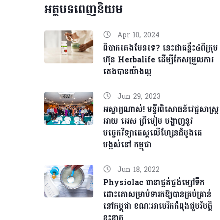
អត្ថបទពេញនិយម
Apr 10, 2024
ពិបាកគេងមែនទេ? នេះជាគន្លឹះ៤ពីក្រុម
ហ៊ុន Herbalife ដើម្បីកែសម្រួលការ
គេងបានយ៉ាងល្អ
Jun 29, 2023
អស្ចារ្យណាស់! មន្ទីរពិសោធន៍វេជ្ជសាស្ត្រ
អាយ អេស ព្រីមៀម បង្ហាញនូវ
បច្ចេកវិទ្យាតេស្តលើហ្សែនដំបូងគេ
បង្អស់នៅ កម្ពុជា
Jun 18, 2022
Physiolac ធានាផ្គត់ផ្គង់ម្សៅទឹក
ដោះគោសម្រាប់ទារកឱ្យបានគ្រប់គ្រាន់
នៅកម្ពុជា ខណៈអាមេរិកកំពុងជួបវិបត្តិ
ខ្វះខាត