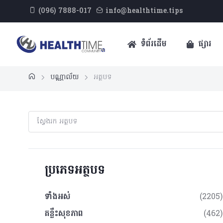
(096) 7888-017
info@healthtime.tips
ទំព័រដើម
ផ្សារ
បណ្ណាល័យ
អត្ថបទ
ប្រភេទអត្ថបទ
ទាំងអស់
(2205)
គន្លឹះសុខភាព
(462)