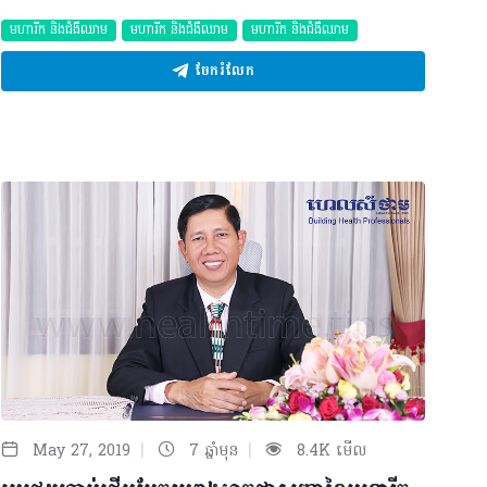
មហារីក និងជំងឺឈាម
មហារីក និងជំងឺឈាម
មហារីក និងជំងឺឈាម
ចែករំលែក
|
|
May 27, 2019
7 ឆ្នាំមុន
8.4K មើល