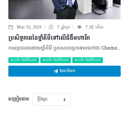
|
|
Mar 01, 2019
7 ឆ្នាំមុន
7.1K មើល
ប្រសិទ្ធភាពនៃថ្នាំគីមីទៅលើជំងឺមហារីក
ការព្យាបាលដោយថ្នាំគីមី ឬភាសាបច្ចេកទេសហៅថា Chemotherapy ជាការព្យាបាលដោយថ្នាំដែលមានប្រសិទ្ធភាពទៅសម្លាប់កោសិកាមហារីកតាមរយៈការបញ្ឈប់ការលូតលាស់ និងការបំបែកខ្លួនរបស់កោសិកាមហារីក។ គោលបំណងចម្បង ៣នៃការព្យាបាលដោយថ្នាំគីមីរួមមាន៖ • ធ្វើឲ្យជំងឺមហារីកជាសះស្បើយ • ទប់មហារីកកុំឲ្យមានការលូតលាស់លឿន និង ពន្យារអាយុជីវិតរបស់អ្នកជំងឺ • បន្ថយការឈឺចាប់។ ការព្យាបាលមហារីកដោយថ្នាំគីមីអាចត្រូវបានធ្វើឡើងរួមគ្នាជាមួយការព្យាបាលផ្សេងទៀតអាស្រ័យទៅតាមប្រភេទមហារីកនីមួយៗ៖ • មហារីកមួយចំនួនតម្រូវឲ្យប្រើថ្នាំគីមីមុនពេលធ្វើការវះកាត់ រីឯមហារីកខ្លះទាមទារឲ្យប្រើប្រាស់ថ្នាំគីមីក្រោយការវះកាត់ • មហារីកខ្លះត្រូវប្រើថ្នាំគីមីមុនពេលបញ្ចាំងកាំរស្មី និងខ្លះទៀតត្រូវប្រើថ្នាំគីមីក្នុងអំឡុងពេលបញ្ចាំងកាំរស្មី • មហារីកផ្សេងទៀតអាចតម្រូវឲ្យប្រើថ្នាំគីមីជាមួយនឹងការព្យាបាលបែបជីវសាស្ត្រ ឬImmunotherapy។ ដំណាក់កាលដែលត្រូវព្យាបាលដោយថ្នាំគីមី ដំណាក់កាលនៃការប្រើថ្នាំគីមីប្រែប្រួលតាមប្រភេទមហារីក ឧទាហរណ៍ជាក់ស្តែងដូចជាមហារីកសុដន់ដែលមានទំហំធំលើសពី ៣សង់ទីម៉ែត្រឡើងទៅអ្នកជំងឺនឹងតម្រូវឲ្យធ្វើការព្យាបាលដោយការចាក់ថ្នាំគីមីមុនទើបវះ និងបញ្ចាំងកាំរស្មីតាមក្រោយ។ ផ្ទុយទៅវិញសម្រាប់ដុំមហារីកសុដន់ដដែលតែមានទំហំតូចជាង ៣សង់ទីម៉ែត្រ អ្នកជំងឺនឹងត្រូវវះមុន ទើបបញ្ចាំងកាំរស្មីហើយបើករណីមិនមែនជាដុំមហារីកកាច អ្នកជំងឺនឹងមិនតម្រូវឲ្យចាក់ថ្នាំគីមីនោះទេ។ យ៉ាងណាក៏ដោយ សម្រាប់ដុំមហារីកមួយចំនួនផ្សេងទៀតភាគច្រើននឹងតម្រូវឲ្យចាក់ថ្នាំគីមីមុនដាច់ខាត។ របៀបនៃការផ្តល់ថ្នាំគីមី និងរយៈពេល ១. ថ្នាំគីមីចាក់តាមសរសៃ • សរសៃវ៉ែន ដែលរួមមានការចាក់ផ្ទាល់ និងការចាក់លាយជាមួយស៊ីរ៉ូម • សរសៃអាទែរ ដោយប្រើបំពង់ទីបតូចវែងហៅថា Catheter ចាក់ចូលរហូតដល់ដុំមហារីក ទើបបាញ់ថ្នាំគីមីបញ្ចូល ២. ថ្នាំគីមីចាក់ចូលស្រោមពោះ ឬស្រោមសួត ៣. ថ្នាំគីមីចាក់សើស្បែក ៤. ថ្នាំគីមីលេប ៥. ថ្នាំគីមីលាបលើស្បែក (ឧ. មហារីកស្បែក)។ គួរបញ្ជាក់ថា ការព្យាបាលជំងឺមហារីកអាចមានរយៈពេលវែង ហើយប្រែប្រួលទៅតាមប្រភេទនៃមហារីកដែលមហារីកខ្លះត្រូវព្យាបាលដោយថ្នាំគីមីរយៈពេល៦ខែ ខ្លះទៀត៨ខែ និងរហូតដល់១២ខែ។ គម្រោងនៃការព្យាបាលម្តងៗហៅថាមួយវគ្គ (Circle) វាប្រែប្រួលតាមប្រភេទប្រូតូកូលនៃការប្រើថ្នាំគីមីប្រូតូកូលខ្លះចាក់មួយថ្ងៃហៅថាមួយវគ្គ ប្រូតូកូលខ្លះចាក់ពីរថ្ងៃហៅថាមួយវគ្គនិងប្រូតូកូលខ្លះចាក់៥ថ្ងៃហៅថាមួយវគ្គដូចគ្នា មានន័យថាអ្នកជំងឺខ្លះចាក់ ៦វគ្គ ៨វគ្គ និងខ្លះទៀត១២វគ្គ។ ដូច្នេះ រាល់ការព្យាបាលជំងឺមហារីកតម្រូវឲ្យអ្នកជំងឺមកជួបគ្រូពេទ្យតាមគម្រោងនៃការព្យាបាលនីមួយៗឲ្យបានទៀងទាត់បំផុត។ បម្រែបម្រួលអារម្មណ៍ក្នុងពេលព្យាបាលដោយហេតុថាថ្នាំគីមីមិនមែនសម្លាប់តែកោសិកាមហារីក វាអាចធ្វើឲ្យពុលដល់សរីរាង្គផ្សេងទៀតដែលមិនមែនមហារីក ធ្វើឲ្យអ្នកជំងឺចង្អោរ ក្អួត ក្តៅខ្លួនដោយសារគ្រាប់ឈាមសធ្លាក់ចុះ ខ្លះធ្វើឲ្យអ្នកជំងឺជ្រុះសក់អស់ ដែលវានឹងត្រឡប់មកធម្មតាវិញបន្ទាប់ពីបញ្ឈប់ការព្យាបាល។ ម៉្យាង អំឡុងពេលព្យាបាលអ្នកជំងឺអាចត្រូវបានហាមឃាត់ពីការងារដែលប្រើកម្លាំង រីឯប្រភេទការងារនៅក្នុងការិយាល័យគឺអាស្រ័យលើអារម្មណ៍របស់អ្នកជំងឺផ្ទាល់ថាអាចធ្វើបាន ឬអត់។ ការត្រៀមខ្លួនរបស់អ្នកជំងឺ • អ្នកជំងឺត្រូវរក្សាអនាម័យឲ្យបានល្អ ហូបស្អាត ផឹកស្អាត រស់នៅស្អាត រាល់អាហារត្រូវឆ្អិនជានិច្ច សម្អាតដៃ និងកន្លែងគេងជាប្រចាំដោយសារក្នុងពេលព្យាបាលអ្នកជំងឺងាយប្រឈមនឹងការឆ្លងមេរោគ • របបអាហារត្រូវគ្រប់គ្រាន់ យ៉ាងហោចណាស់១៥០០កាល់ឡូរីក្នុងមួយថ្ងៃ ទាំងសាច់ បន្លែ និងសារធាតុទឹក ព្រមទាំងចៀសវាងការតមអាហារផ្សេងៗ • ក្រុមគ្រួសារត្រូវរក្សាការលើកទឹកចិត្តឲ្យផ្លូវចិត្តអ្នកជំងឺរឹងមាំ ព្រោះថាបើអ្នកជំងឺបាក់ទឹកចិត្តគាត់អាចស្លាប់បាន។ ផលរំខានពីការព្យាបាល • ប៉ះពាល់ដល់ក្រពះ ដូចជាក្អួតចង្អោរ • ប៉ះពាល់ខួរឆ្អឹងដែលធ្វើឲ្យគ្រាប់ឈាមសធ្លាក់ចុះ អ្នកជំងឺងាយប្រឈមនឹងជំងឺឆ្លង • ប្រភេទថ្នាំខ្លះអាចស៊ីគ្រាប់ឈាមក្រហមឲ្យអ្នកជំងឺខ្វះឈាម និងតម្រូវឲ្យមានការបញ្ចូលឈាម • ប្រភេទថ្នាំមួយចំនួនតូចមានផលវិបាកពិសេស អាចប៉ះពាល់ដល់ដំណើរការបេះដូង។ ទោះជាយ៉ាងណាក៏ដោយ មុនពេលអ្នកជំងឺទទួលបានការព្យាបាល គ្រូពេទ្យនឹងធ្វើការពិនិត្យគ្រប់សរីរាង្គទាំងអស់របស់អ្នកជំងឺ និងផ្តល់ឲ្យនូវជម្រើសនៃការព្យាបាលដែលសមស្របបំផុតដល់អ្នកជំងឺ។ បច្ចុប្បន្នជំងឺមហារីកមួយចំនួនត្រូវបានគេព្យាបាលឲ្យជាសះស្បើយដោយថ្នាំគីមី តែតម្រូវឲ្យពួកគាត់មានទាំងកម្លាំងកាយ និងកម្លាំងចិត្ត តស៊ូជាមួយការព្យាបាល ព្រោះការព្យាបាលត្រូវប្រើរយៈពេលយូរ។ ករណីអ្នកជំងឺជួបផលវិបាកសូមប្រញាប់វិលត្រឡប់មកជួបជាមួយគ្រូពេទ្យវិញឲ្យបានឆាប់កាន់តែប្រសើរ។ សូមកុំរើសអើងអ្នកជំងឺមហារីក សារធាតុគីមីដែលចាក់ចូលមិនអាចឆ្លងដោយការប៉ះពាល់នោះទេ។ បកស្រាយដោយ៖ វេជ្ជបណ្ឌិត សុខ សុធា ឯកទេសជំងឺមហារីក ជំងឺឈាម និងវេជ្ជសាស្ត្រជាន់ខ្ពស់នៃមន្ទីរពេទ្យកាល់ម៉ែត ©2019 រក្សាសិទ្ធិគ្រប់យ៉ាង​ដោយ Healthtime Corporation ចំពោះគ្រប់អត្ថបទដោយគ្មានផ្នែកណាមួយត្រូវបោះពុម្ពផ្សាយចូល ប្រព័ន្ធអ៊ីនធឺណែតឧបករណ៍អេឡិចត្រូនិកអាត់ជាសំឡេងឬថតចំលងគ្រប់រូបភាពដោយគ្មានការអនុញ្ញាតឡើយ
មហារីក និងជំងឺឈាម
មហារីក និងជំងឺឈាម
មហារីក និងជំងឺឈាម
ចែករំលែក
តម្រៀបតាម