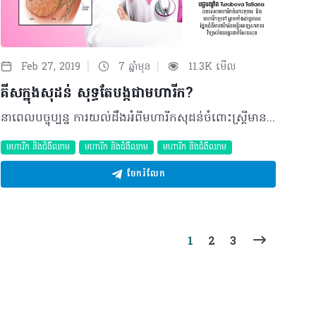
|
|
Feb 27, 2019
7 ឆ្នាំមុន
11.3K មើល
គីសក្នុងសុដន់ សុទ្ធតែបង្កជាមហារីក?
នាពេលបច្ចុប្បន្ន ការយល់ដឹងអំពីមហារីកសុដន់ចំពោះស្ត្រីមានការកើនឡើងគួរឲ្យកត់សម្គាល់ ជាក់ស្តែងស្ត្រីភាគច្រើនបានធ្វើការពិនិត្យសុដន់ដោយខ្លួនឯង ឬធ្វើការពិនិត្យដោយគ្រូពេទ្យជំនាញ។ ចម្ងល់ និងការព្រួយបារម្ភតែងកើនមានឡើងក្រោយធ្វើការពិនិត្យនេះ ជាពិសេសនៅពេលដែលបានដឹងថាពួកគាត់មានដុំសាច់ក្នុងសុដន់ ដូចករណីខាងក្រោម៖ សំណួរ៖ អ្នកជំងឺអាយុ ២៥ឆ្នាំ មកពីខេត្តកំពង់ចាម បាននិយាយថា “ក្នុងអំឡុងពេលធ្វើការពិនិត្យសុដន់ តាមរយៈម៉ាស៊ីនអ៊ុលត្រាសោន គ្រូពេទ្យបានរកឃើញថា ខ្ញុំមានដុំគីសទំហំ ១សង់ទីម៉ែត្រមានទឹកថ្លាខាងក្នុង និងព័ទ្ធជុំវិញដោយសម្បកខាងក្រៅ។ ខ្ញុំមិនមានការឈឺចាប់ ឬមានអារម្មណ៍ថាមានដុំនេះនោះទេ។ តើដុំគីសជាអ្វី? តើវាអាចបង្កឲ្យគ្រោះថ្នាក់ទេ?” ចម្លើយ៖ ដុំគីសជាប្រភេទដុំសាច់ស្លូតមួយប្រភេទដែលជាញឹកញាប់តែងតែកើតមានឡើងក្នុងសុដន់របស់មនុស្សស្រី។ ផ្នែកខាងក្នុងរបស់វាជាសារធាតុរាវការវិវឌ្ឍនៃដុំគីសនេះអាចបណ្តាលមកពីបម្រែបម្រួលកម្រិតអ័រម៉ូនដែលមានក្នុងសារពាង្គកាយ។ មានភស្តុតាងមួយចំនួនបានបង្ហាញថាការកើនឡើងនូវអ័រម៉ូនអឺស្ត្រូហ្សែនលើសលប់អាចជំរុញឲ្យមានការកើតប្រភេទដុំសាច់នេះ។ ដុំគីសក្នុងសុដន់អាចមានវត្តមានក្នុងសុដន់ទាំងសងខាង ឬតែម្ខាង ដែលប្រភេទដុំសាច់នេះត្រូវបានបែងចែកជាច្រើនប្រភេទក្នុងនោះមានដូចជា៖ • ប្រភេទធម្មតា (សម្បូរ) និងជាប្រភេទគីសបែប ស្មុគស្មាញ • ប្រភេទដុំទោល (សម្បូរ) និងមានដុំគីសច្រើន • ប្រភេទគីសតូចៗ (ពិបាកស្ទាបរក តែអាចត្រូវបានរកឃើញក្នុងអំឡុងពេលធ្វើអ៊ុល​ត្រាសោន) និងប្រភេទគីសធំៗ (អាចស្ទាបដឹង និងមានទំហំចាប់ពី ២ ទៅ៥ស.ម)។ ទំហំដុំគីសធំអាចដាក់សម្ពាធលើជាលិកាសុដន់ផ្សេងៗទៀតដែលនៅជិត បណ្តាលឲ្យមានការឈឺចាប់ និងមានអារម្មណ៍មិនស្រួលនៅតំបន់សុដន់នោះតែម្តង។ ដុំគីសក្នុងសុដន់អាចត្រូវបានគេរកឃើញចំពោះស្ត្រីគ្រប់វ័យទាំងអស់ វាកើតមានជាធម្មតាទៅលើស្ត្រីមុនពេលអស់រដូវ និងស្ត្រីក្រោយអស់រដូវដែលទទួលការព្យាបាលដោយប្រភេទថ្នាំអ័រម៉ូន។ គីសសុដន់អាចកើតឡើងដោយឯកឯង ឬមិនឯកឯងដែលអាចវិវឌ្ឍយ៉ាងលឿន។ ប្រភេទដុំមហារីកកាចដែលនៅជាប់ជញ្ជាំងកោសិកាគីសគឺកម្រកើតមានណាស់។ រោគសញ្ញាជាធម្មតានៃដុំគីសនេះមានលក្ខណៈរលោងមានរាងមូល ឬពងក្រពើបត់បែនបានយ៉ាងងាយស្រួលនៅក្នុងសុដន់ ព្រមទាំងអាចមានលក្ខណៈស្រដៀងនឹងផ្លែទំពាំងបាយជូរ ឬប៉ោងប៉ោងដែលមានផ្ទុកទឹកក្នុងនោះពេញ ប៉ុន្តែជួនកាលមានសភាពរឹង និងអាចឲ្យមានអារម្មណ៍ឈឺទៀតផង។ ដុំគីសទំហំតូច ដែលមិនបង្កការឈឺចាប់ប្រហែលជាអាចត្រូវបានរកឃើញតែតាមរយៈការពិនិត្យអ៊ុលត្រាសោនប៉ុណ្ណោះ។ ដុំគីសនេះអាចរីកធំ និងកាន់តែឈឺនៅពេលមករដូវ តែប្រែជាបាត់ទៅវិញក្រោយបញ្ចប់ការមករដូវ។ ការធ្វើរោគវិនិច្ឆ័យ បន្ទាប់ពីការសាកសួរអំពីរោគសញ្ញា និងព័ត៌មានទាក់ទងប្រវត្តិគ្រួសាររបស់អ្នកជំងឺរួចរាល់ ក្រុមគ្រូពេទ្យឯកទេសនឹងធ្វើការពិនិត្យសុដន់តាមរយៈរូបរាងខាងក្រៅ និងស្នើសុំការថតពិនិត្យតាមបែបរូបភាពវេជ្ជសាស្រ្តបន្ថែមទៀត។គីសក្នុងសុដន់ងាយស្រួលក្នុងការកំណត់អត្តសញ្ញាណក្នុងអំឡុងពេលពិនិត្យតាមវិធីសាស្ត្រអ៊ុលត្រាសោនក្រោយសង្ស័យថាមានដុំគីស (បន្ទាប់ពីធ្វើការពិនិត្យដោយម៉ាស៊ីនអុលត្រាសោនរួចរាល់) ការប្រើប្រាស់ម្ជុលតូចឆ្មារ (FNA) ដើម្បីបឺតយកទឹកពីក្នុងដុំគីសនឹងត្រូវបានធ្វើបន្ត ដោយដំបូងត្រូវជូតស្បែកខាងលើជាមួយអាល់កុល ព្រមទាំងមានការចាក់ថ្នាំស្ពឹកត្រង់ទីតាំងដែលត្រូវចាក់ម្ជុលបឺតនោះ។ ម្ជុលនេះមានទំហំប្រហែលទំហំម្ជុលបូមឈាមពីសរសៃដៃ។គ្រូពេទ្យឯកទេសនឹងធ្វើការបូមយកទឹកគីសនេះចេញដោយកាន់ដុំគីសថ្នមៗចន្លោះម្រាមដៃរបស់គាត់ រួចរុញម្ជុលចូលជាច្រើនដងដើម្បីបូមទឹកនោះចូលក្នុងសឺរ៉ាំង។ បន្ទាប់មក ដុំគីសនោះនឹងប្រែជាស្វិតដូចជាប៉ោងប៉ោង ដែលត្រូវបានចាក់ទម្លុះ។ ទឹកគីសនៅក្នុងដបពិសេសនេះនឹងត្រូវបញ្ជូនទៅមន្ទីរពិសោធន៍ពិសេសដើម្បីពិនិត្យមើលតាមរយៈមីក្រូទស្សន៍។ បន្ទាប់ពីធ្វើការបូមទឹកគីសរួច អ្នកជំងឺត្រូវមកជួបគ្រូពេទ្យឯកទេសជំងឺសុដន់ក្នុងរយៈពេល១ខែក្រោយ។ ជំងឺមហារីកកម្រវិវឌ្ឍពីដុំគីសណាស់ ហើយសម្រាប់ហេតុផលនេះទឹកគីសដែលបូមមកលាយឡំឈាមតម្រូវឲ្យពិនិត្យតាមរយៈមីក្រូទស្សន៍។ មានតែគ្រូពេទ្យឯកទេសជំងឺសុដន់តែប៉ុណ្ណោះដែលអាចសម្រេចចិត្តបានថាគួរធ្វើការវះកាត់ ឬយ៉ាងណា ពីព្រោះហានិភ័យដែលអាចវិវឌ្ឍដុំគីសដែលមានឈាមឲ្យទៅជាជំងឺមហារីកបានគឺមានតែ ១០% ហើយប្រភេទនៃគីសបែបនេះត្រូវតែវះកាត់ចេញ។ ការព្យាបាល គ្មានការព្យាបាលដែលចាំបាច់សម្រាប់ដុំគីសមានទំហំតូច (តិចជាង ២ស.ម)ទេ ករណីដុំគីសទាំងនោះផ្ទុកទៅដោយសារធាតុរាវ និងមិនបង្កជារោគសញ្ញាអ្វីឡើយ ដែលត្រូវបានធ្វើការបញ្ជាក់ពីអ៊ុលត្រាសោន ឬបន្ទាប់ពីការបូមទឹកគីសរួចរាល់។ ១. ដុំគីសមិនតម្រូវឲ្យមានការព្យាបាលទេ ប្រសិនបើវាមិនបានវិវឌ្ឍកាន់តែធំនិងគ្មានការឈឺចាប់ ឬមានអារម្មណ៍មិនស្រួល តែការបូមទឹកគីសប្រហែលជាត្រូវបានធ្វើឡើងដោយវេជ្ជបណ្ឌិតជំនាញ។ ការបូមទឹកគីសចេញមកបណ្តាលឲ្យដុំគីសប្រែជាស្វិតដោយវាអាចកាត់បន្ថយសម្ពាធ និងភាពមិនស្រួលដែលបណ្តាលមកពីគីសផ្ទាល់។ ទោះបីជាមានការបូមទឹកនេះចេញក៏ដោយក៏ថង់គីសនេះអាចផលិតជាសារធាតុរាវថ្មីបរិមាណប្រហែល៥០%ទៀតនៅពេលអនាគតផងដែរ។ ដូច្នេះ ការបូមយកទឹកគីសចេញអាចត្រូវបានធ្វើឡើងលើសពីពីរដង។ ការលាប់ឬការកកើតថ្មីនៃដុំគីសតែងកើតឡើងជាធម្មតា។ ២. ការវះកាត់អាចត្រូវបានពិចារណាក្នុងករណីគីសកើតឡើងវិញជារៀងរាល់ខែ ឬប្រសិនបើគីសផ្ទុកទៅដោយឈាម ឬករណីមានសញ្ញាណដែលគួរឲ្យព្រួយបារម្ភផ្សេងទៀត។ គីសដែលតែងកកើតទឹកឡើងវិញបន្ទាប់ពីការបឺតទឹកចេញ ២ដង ឬច្រើនជាងនេះប្រហែលជាត្រូវបានវះកាត់ចេញពីព្រោះវាអាចទាក់ទងនឹងជំងឺមហារីក។ ករណីដុំគីសមានសភាពរឹង ការច្រឹបសាច់គឺត្រូវបានធ្វើឡើង។ ៣. ចំពោះស្ត្រីដែលតែងមានគីសជាប់ជានិច្ច ជួនកាលការប្រើប្រាស់ថ្នាំប្រហែលជាអាចជួយមិនឲ្យមានការវិវឌ្ឍដុំគីសបន្តទៀតបាន បើទោះបីជាថ្នាំទាំងនោះមិនមានប្រសិទ្ធភាពចំពោះដុំគីសដែលមានស្រាប់ក៏ដោយ។ ការផ្តល់ថ្នាំជូនអ្នកជំងឺអាចធ្វើឡើងដោយគ្រូពេទ្យឯកទេសជំងឺសុដន់មានបទពិសោធន៍តែប៉ុណ្ណោះ។ សម្រាប់ស្រ្តីដែលមានដុំគីសធម្មតាអាចធ្វើការតាមដានជារៀងរាល់ឆ្នាំ។ ប្រសិនបើស្ត្រីម្នាក់នៅតែអាចស្ទាបដឹងថាមានដុំសាច់បន្ទាប់ពីការមករដូវបានបញ្ចប់ ឬប្រសិនបើដុំសាច់នោះនៅតែបន្តរីកធំ ឬមានការផ្លាស់ប្តូរ ពួកគាត់ត្រូវតែប្រញាប់ទៅជួបគ្រូពេទ្យជាបន្ទាន់។ចំពោះករណីរបស់អ្នកជំងឺខាងលើ គាត់មានដុំគីសតូចធម្មតា ដែលមិនបង្កគ្រោះថ្នាក់នោះទេ។ គីសនេះជួនកាលអាចបាត់ទៅវិញដោយឯកឯង។ គ្រប់គ្នាត្រូវតែធ្វើការពិនិត្យសុដន់ដោយខ្លួនឯងជារៀងរាល់ខែ និងទៅជួបគ្រូពេទ្យឯកទេសជារៀងរាល់ឆ្នាំសម្រាប់ការពិនិត្យរាងកាយ ព្រមទាំងពិនិត្យតាមវិធីសាស្ត្រអ៊ុលត្រាសោន។ បកស្រាយដោយ៖ វេជ្ជបណ្ឌិត Turobova Tatiana ឯកទេសមហារីកចំពោះកុមារ និងមហារីកទូទៅ ព្រមទាំងជាប្រធានផ្នែកជំងឺមហារីកនៃមន្ទីរពេទ្យសាកលវិទ្យាល័យអន្តរជាតិសែនសុខ ©2018 រក្សាសិទ្ធិគ្រប់យ៉ាង​ដោយ Healthtime Corporation ចំពោះគ្រប់អត្ថបទដោយគ្មានផ្នែកណាមួយត្រូវបោះពុម្ពផ្សាយចូល ប្រព័ន្ធអ៊ីនធឺណែតឧបករណ៍អេឡិចត្រូនិកអាត់ជាសំឡេង ឬថតចំលងគ្រប់រូបភាពដោយគ្មានការអនុញ្ញាតឡើយ
មហារីក និងជំងឺឈាម
មហារីក និងជំងឺឈាម
មហារីក និងជំងឺឈាម
ចែករំលែក
(current)
1
2
3