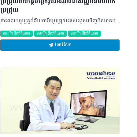
ប្រជ្រុយចាប់ផ្តើមប្លែករូបរាងអាចជាសញ្ញានៃមហារីក
ប្រជ្រុយ
នាពេលបច្ចុប្បន្នជំងឺមហារីកប្រជ្រុយគេសង្កេតឃើញមិនមានបម្រែបម្រួល ឬកើនឡើងគួរឲ្យកត់សម្គាល់នោះទេ ប៉ុន្តែវាកើតឡើងទៅតាមវ័យ និងកត្តាអាយុរបស់មនុស្ស ដោយក្នុងនោះភាគច្រើនកើតទៅលើស្រ្តីច្រើនជាងបុរសពិសេសអ្នកដែលមានអាយុចាប់ពី ៥០ឆ្នាំឡើងទៅ ហើយវាពាក់ព័ន្ធនឹងកត្តាតំណពូជផងដែរ។ និយមន័យ ជំងឺមហារីកប្រជ្រុយ ឬពាក្យបច្ចេកទេសហៅថា Melanoma គឺជាជំងឺមួយដែលកើតឡើងពីបណ្តុំនៃកោសិកា Melanocytes (កោសិកាផលិតជាតិពណ៌) ដោយភាគច្រើនកើតនៅតំបន់ដែលត្រូវពន្លឺព្រះអាទិត្យកាំរស្មីយូវី (UV) ពិសេសនៅលើថ្ងាស ខ្ទង់ច្រមុះ បបូរមាត់ផ្នែកខាងលើ ថ្ពាល់សងខាង បាតដៃ ម្រាមដៃ ក្រចក និងបាតជើង ម្រាមជើងជាដើម។ មូលហេតុចម្បង និងកត្តាប្រឈម មានមូលហេតុចម្បងជាច្រើនដែលបង្កឲ្យមានជំងឺមហារីកប្រជ្រុយ តែកត្តាសំខាន់ដែលធ្វើឲ្យមានជំងឺនេះឡើងរួមមាន៖ • កត្តាតំណពូជ • អ្នកវ័យចំណាស់ដែលមានអាយុចាប់ពី ៥០ឆ្នាំឡើងទៅ • ការប៉ះពន្លឺកាំរស្មីយូវី (UV) • ប្រជ្រុយដែលប្រឈមនឹងពន្លឺព្រះអាទិត្យ។ ចំណែកបុគ្គលដែលមានហានិភ័យខ្ពស់ក្នុងការប្រឈមចំពោះបញ្ហាជំងឺនេះរួមមាន៖ • បុគ្គលដែលមានប្រវត្តិគ្រួសារកើតជំងឺមហារីកប្រជ្រុយ • បុគ្គលដែលមានប្រជ្រុយប្លែកខុសពីធម្មតា ឬច្រើន • បុគ្គលដែលធ្វើការក្រោមពន្លឺកាំរស្មីយូវី (UV)ញឹកញាប់។ រោគសញ្ញា និងយន្តការ ជាទូទៅ ជំងឺមហារីកប្រជ្រុយកម្រលេចចេញជារោគសញ្ញាសម្គាល់ ឬប្រែប្រួលខ្លាំងនោះទេ ប៉ុន្តែវាតែងវិវឌ្ឍបន្តិចម្តងៗខុសពីធម្មតា ឬក្លាយជាកោសិកាមហារីកតែម្តង។ ជាក់ស្ដែង វាបង្ហាញឲ្យឃើញតាមរយៈការប្រែប្រួលនូវ៖ • ទំហំរបស់ប្រជ្រុយប្រែប្រួលលឿន • ប្រជ្រុយមានលក្ខណៈប្រេះ ឬទ្រុឌខូង • ការប្រែពណ៌របស់ប្រជ្រុយទៅជាក្រហម ឬត្នោត ឬខ្មៅខ្លាំង • គែមរបស់ប្រជ្រុយប្រែប្រួលដោយផ្នែកមិនសមមាត្រនឹងរូបរាងចាស់ជាដើម។ ដោយឡែក ប្រជ្រុយគេសង្កេតឃើញមាន ២ សណ្ឋានគឺ៖ • ប្រភេទទី១៖ ប្រជ្រុយដែលដុះមានលក្ខណៈសើស្បែកជួនកាលវាដុះកប់ជ្រៅចូលទៅក្នុងស្បែក។ • ប្រភេទទី២៖ គឺមានលក្ខណៈដុះពងសាច់ពីលើស្បែក ហើយវិវឌ្ឍក្លាយទៅជាដុំពកពណ៌ខ្មៅ។ ការធ្វើរោគវិនិច្ឆ័យ ជំងឺមហារីកប្រជ្រុយអាចធ្វើរោគវិនិច្ឆ័យបានតាមរយៈការពិនិត្យទៅលើសញ្ញាគ្លីនិក។ ម៉្យាងវិញទៀតយើងអាចធ្វើរោគវិនិច្ឆ័យបានតាមរយៈការច្រឹបយកសាច់ទៅវិភាគដើម្បីឲ្យដឹងថាវាជាប្រជ្រុយមហារីកមែន ឬអត់។ ការព្យាបាល និងផលវិបាក ឈ្មោះថាមហារីកប្រជ្រុយមិនមានលក្ខណៈធ្ងន់ធ្ងរទេ ព្រោះយើងអាចមើលឃើញវានឹងភ្នែកនៅពេលវាមានការប្រែប្រួលរូបរាង លុះត្រាតែអ្នកមិនមានការចាប់អារម្មណ៍ហើយបណ្តោយឲ្យវាតាមដំណើរ នោះវានឹងក្លាយជាកាចសាហាវដូចមហារីកដទៃទៀតដែរ។ ផ្ទុយទៅវិញបើលោកអ្នកមានប្រជ្រុយនៅលើបាតដៃ បាតជើង ម្រាមដៃម្រាមជើង ក្រចកដៃក្រចកជើង លោកអ្នកចូរប្រុងប្រយ័ត្នព្រោះវាកាចសាហាវខ្លាំងនៅពេលវាចាប់ផ្តើមមានស្នាមប្រេះ ឬបែកមានន័យថាវាបានសាយភាយរួចស្រេចទៅហើយ។ ជាទូទៅប្រសិនបើអ្នកជំងឺត្រូវបានរកឃើញថាមានជំងឺមហារីកប្រជ្រុយនោះការព្យាបាលនឹងធ្វើតាមវិធីសាស្រ្ត ២យ៉ាងសំខាន់ៗគឺ៖ • ការចាក់ថ្នាំគីមី ឬបាញ់កាំរស្មីឡាស៊ែរដើម្បីបំផ្លាញកោសិកាមហារីក។ • ការវះកាត់យកសាច់ដុះ ឬប្រជ្រុយមហារីកចេញ។ ប្រសិនបើមិនបានទទួលការព្យាបាលត្រឹមត្រូវនិងទាន់ពេលវេលានោះអ្នកជំងឺអាចមានគ្រោះថ្នាក់ដោយសារតែកោសិកាបានរីករាលដាលនៅក្នុងរាងកាយដូចជំងឺមហារីកដទៃទៀត។ វិធីសាស្រ្តការពារ ដោយហេតុថានាពេលបច្ចុប្បន្ន បញ្ហានេះកម្រជួបប្រទះ ប៉ុន្តែអ្នកគួរតែការពារខ្លួនពីជំងឺនេះដោយ៖ • ស្លៀកសម្លៀកបំពាក់ឲ្យជិត • ចៀសវាងការត្រូវពន្លឺព្រះអាទិត្យ ប្រសិនបើអ្នកមានបញ្ហា ឬរោគសញ្ញាដូចដែលបានរៀបរាប់ខាងលើ សូមប្រញាប់មកពិគ្រោះជាមួយគ្រូពេទ្យឯកទេសសើស្បែក ដើម្បីធ្វើការពិនិត្យ និងធ្វើរោគវិនិច្ឆ័យឲ្យបានច្បាស់លាស់ ព្រមទាំងទទួលបានការព្យាបាលត្រឹមត្រូវ និងទាន់ពេលវេលា។ បកស្រាយដោយ៖ វេជ្ជបណ្ឌិត ប៉ុក សាវឿន ឯកទេសសើស្បែក ឡាស៊ែ និងកាមរោគ និងជាប្រធានគ្លីនិកជាតិសើស្បែក និងកាមរោគ អត្ថបទ៖​ ដកស្រង់ចេញពីទស្សនាវដ្ដី ហេលស៍ថាម ប្រូ លេខ ៧៩ ©2019 រក្សាសិទ្ធិគ្រប់យ៉ាង​ដោយ Healthtime Corporation ចំពោះគ្រប់អត្ថបទដោយគ្មានផ្នែកណាមួយត្រូវបោះពុម្ពផ្សាយចូល ប្រព័ន្ធអុីនធឺណែតឧបករណ៍អេឡិចត្រូនិកអាត់ជាសំឡេងឬថតចំលងគ្រប់រូបភាពដោយគ្មានការអនុញ្ញាតឡើយ
មហារីក និងជំងឺឈាម
មហារីក និងជំងឺឈាម
មហារីក និងជំងឺឈាម
ចែករំលែក