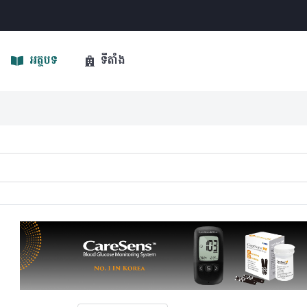
អត្ថបទ
ទីតាំង