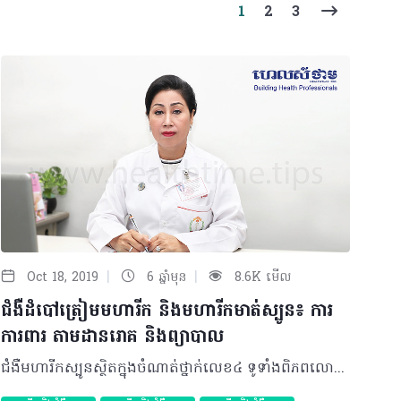
(current)
1
2
3
|
|
Oct 18, 2019
6 ឆ្នាំមុន
8.6K មើល
ជំងឺដំបៅត្រៀមមហារីក និងមហារីកមាត់ស្បូន៖ ការ
ការពារ តាមដានរោគ និងព្យាបាល
ជំងឺមហារីកស្បូនស្ថិតក្នុងចំណាត់ថ្នាក់លេខ៤ ទូទាំងពិភពលោក ដែលជាមូលហេតុបណ្តាលឲ្យស្រ្តីស្លាប់ តែចំពោះប្រទេសកម្ពុជាជំងឺមហារីកមាត់ស្បូនជាមូលហេតុនាំមុខគេដែលបណ្តាលឲ្យស្រ្តីស្លាប់ក្នុងចំណោមមហារីកទាំងអស់ដែលកើតលើស្រ្តី។ មូលហេតុបង្ក មូលហេតុចម្បងដែលបង្កឲ្យមានជំងឺមហារីកមាត់ស្បូនគឺ HPV (Human Papilloma Virus)។ របៀបចម្លង ជំងឺមហារីកមាត់ស្បូនអាចឆ្លងតាមរយៈការរួមភេទជាមួយដៃគូដែលមានផ្ទុកមេរោគ HPV ជាច្រើនដងទើបអាចបង្កឲ្យមានដំបៅត្រៀមមហារីកជាច្រើនឆ្នាំមិនមានការតាមដាន និងព្យាបាលទើបឈានទៅដល់មហារីកមាត់ស្បូន។ រោគសញ្ញា ជាទូទៅ ការលេចឡើងនូវរោគសញ្ញានៃមហារីកមាត់ស្បូនរួមមាន៖ • មានធ្លាក់ឈាមចន្លោះឈាមរដូវ • រដូវមិនទៀងទាត់ ឬមកមានលក្ខណៈច្រើន • មានធ្លាក់ឈាមក្រោយពេលរួមភេទ • ធ្លាក់ឈាមមុនពេលមានរដូវ • ធ្លាក់សរញឹកញាប់ • ឈឺណែនលើថ្ងាសញឹកញាប់។ ការស្រាវជ្រាវរកដំបៅត្រៀមមហារីកនៅមាត់ស្បូន និងរោគវិនិច្ឆ័យ (Cervical Cancer Screening and Diagnostic) • VIA • HPV DAN Testing • Colposcopy • Pap Smear • Cervical Biopsies ការការពារ ជំងឺមហារីកមាត់ស្បូន ដើម្បីការពារពីដំបៅត្រៀមមហារីកមាត់ស្បូន និងបង្ការជំងឺមហារីកមាត់ស្បូនរួមមាន៖ ១. Primary Prevention៖ HPV Vaccination ២. Secondary Prevention៖ Regular Screening • VIA • HPV Test • Pap Smear • Vaccination + Regular Screening = You best defence, Early Treatment ជំងឺមហារីកមាត់ស្បូនអាចបង្ការបានដោយ • ការចាក់វ៉ាក់សាំង • ពិនិត្យមាត់ស្បូនឲ្យបានទៀងទាត់ • ព្យាបាលឲ្យទាន់ដំណាក់កាលមិនឲ្យវិវឌ្ឍទៅជាមហារីក។ បកស្រាយដោយ៖ លោកស្រីវេជ្ជបណ្ឌិត គ្រួច រ៉ាយ៉ូណែត វេជ្ជបណ្ឌិតជំនាញផ្នែកសម្ភព និងរោគស្រ្តី និងជាប្រធានផ្នែកពិគ្រោះជំងឺក្រៅនៃមជ្ឈមណ្ឌលជាតិគាំពារមាតា និងទារក អត្ថបទ៖ ដកស្រង់ចេញពី ទស្សនាវដ្ដី ហេលស៍ថាម ប្រូ លេខ ៨៣ 2019 រក្សាសិទ្ធិគ្រប់យ៉ាង​ដោយ Healthtime Corporation ចំពោះគ្រប់អត្ថបទដោយគ្មានផ្នែកណាមួយត្រូវបោះពុម្ពផ្សាយចូលប្រព័ន្ធអុីនធឺណែតឧបករណ៍អេឡិចត្រូនិកអាត់ជាសំឡេងឬថតចំលងគ្រប់រូបភាពដោយគ្មានការអនុញ្ញាតឡើយ