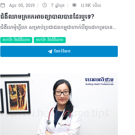
|
|
Apr 05, 2019
7 ឆ្នាំមុន
11.9K មើល
ជំងឺឈាមក្រកកអាចព្យាបាលបានដែរឬទេ?
ជំងឺហេម៉ូហ្វីលា សម្រាប់ប្រជាជនកម្ពុជាហាក់បីដូចជាកម្របានឮ និងស្គាល់ពីប្រភេទជំងឺនេះណាស់។ វាត្រូវបានគេហៅថាជាជំងឺឈាមក្រកក បណ្តាលមកពីតំណពូជប្រមាណ ៧០ភាគរយ និងកើតឡើងដោយឯកឯងប្រមាណ ៣០ភាគរយប៉ុណ្ណោះ។ ជាក់ស្តែងវាជាជំងឺមួយដ៏កម្រដែលអាចស្តែងមានឡើងលើមនុស្សម្នាក់តែប៉ុណ្ណោះក្នុងចំណោម ១០០០០នាក់ និងអាចកើតឡើងបានគ្រប់វ័យ ចាប់តាំងពីទារករហូតដល់វ័យចំណាស់ និងចាត់ទុកជាជំងឺមួយដែលតម្រូវឲ្យអ្នកជំងឺត្រូវរស់នៅជាមួយការព្យាបាលអស់មួយជីវិតផងដែរ។ និយមន័យ ជំងឺហេម៉ូហ្វីលា (Hemophilia) គឺជាប្រភេទជំងឺឈាមក្រកក ឬបណ្តាលឲ្យហូរឈាមភាគច្រើនបង្កឡើងដោយកង្វះកត្តាឈាមកក។ អ្នកជំងឺមិនមានការហូរឈាមលឿនជាងធម្មតាទេ ប៉ុន្តែការហូរឈាមនេះអាចមានរយៈពេលយូរជាងធម្មតា។ តួយ៉ាង ជំងឺនេះត្រូវបានបែងចែកជា ២ប្រភេទគឺ ហេម៉ូហ្វីលា A មាននៅលើអ្នកជំងឺដែលមិនមានសារធាតុ ឬកង្វះកត្តាឈាមកកទី VIII (Clotting Factor ៨) និងហេម៉ូហ្វីលា B មាននៅលើអ្នកជំងឺដែលមិនមានសារធាតុ ឬកង្វះកត្តាឈាមកកទី IX (Clotting Factor ៩)។ យ៉ាងណាមិញ ជំងឺឈាមក្រកក ឬហេម៉ូហ្វីលាមាន ៣កម្រិតពីស្រាលទៅធ្ងន់ទៅតាមបរិមាណកត្តាឈាមកកទី VIII និងទីIX ដែលជាធម្មតាវាត្រូវមានក្នុងកម្រិតពី ៥០ ទៅ ១៥០ភាគរយនៅក្នុងឈាម ដើម្បីអាចបំពេញមុខងារបាន៖ - ជំងឺហេម៉ូហ្វីលាកម្រិតស្រាល៖ មានតែ ៥ ទៅ៣០ភាគរយនៃកម្រិតបរិមាណរបស់កត្តាឈាមកក។ ជាធម្មតាមិនស្តែងចេញជារោគសញ្ញាអ្វីនោះទេដោយមិនមានជាបញ្ហានៃការហូរឈាមឡើយ។ អ្នកជំងឺអាចប្រឈមមុខនឹងការហូរឈាមយូរជាងធម្មតា បន្ទាប់ពីការវះកាត់ ការប៉ះទង្គិច ឬស្នាមរបួសធ្ងន់ធ្ងរ - ជំងឺហេម៉ូហ្វីលាកម្រិតមធ្យម៖ មានតែ ១ ទៅ៥ភាគរយនៃកម្រិតបរិមាណរបស់កត្តាឈាមកក។ ជាទូទៅការហូរឈាមអាចស្តែងមានឡើងបន្ទាប់ពីមានអាយុ ១០ឆ្នាំឡើងទៅ។ អ្នកជំងឺអាចប្រឈមមុខនឹងការហូរឈាមយូរជាងធម្មតា បន្ទាប់ពីការប៉ះទង្គិចមានស្នាមរបួសធ្ងន់ធ្ងរ ឬដកធ្មេញ ព្រមទាំងមានហូរឈាមម្តងម្កាលដោយគ្មានហេតុផលច្បាស់លាស់ ដូចជារោគសញ្ញាជាំ និងហើមសាច់ដុំ សន្លាក់ឈឺចាប់ - ជំងឺហេម៉ូហ្វីលាកម្រិតធ្ងន់៖ មានតិចជាង ១ភាគរយនៃកម្រិតបរិមាណធម្មតារបស់កត្តាឈាមកក។ ការហូរឈាមស្តែងចេញចាប់តាំងពីអាយុ ៤ ទៅ៦ខែឡើងទៅ ដោយគ្រាន់តែប៉ះទង្គិចបន្តិចបន្តួចឬដោយឯកឯង។ អ្នកជំងឺមានហូរឈាម ចេញជាំជារឿយៗ ឬអាចហូរឈាមម្តង ឬពីរដងក្នុងមួយសប្តាហ៍នៅក្នុងសាច់ដុំ ឬតាមសន្លាក់ជង្គង់សន្លាក់កែងដៃ បណ្តាលឲ្យហើម ឈឺចាប់ជាខ្លាំង។ មូលហេតុ រហូតមកដល់បច្ចុប្បន្ននេះ មិនទាន់មានអ្នកវិទ្យាសាស្រ្តបានដឹងអំពីមូលហេតុ ឬកត្តាជំរុញពិតប្រាកដណាមួយនៃការកើតជំងឺហេម៉ូហ្វីលានេះឡើយ។ ប៉ុន្តែវាអាចទាក់ទងនឹងកត្តាប្រឈមមួយចំនួនដូចជា កត្តាតំណពូជ ៧០ភាគរយ មានន័យថាអាចឆ្លងពីឪពុកម្តាយទៅកូនតាមរយៈហ្សែន។ ហ្សែនប្រភេទនេះគឺមានសមត្ថភាពបង្អាក់ការសំយោគកត្តាឈាមកកទី VIII និងទី IX ហើយវានឹងបញ្ជូនព័ត៌មានកំណត់ការលូតលាស់របស់ទារករហូតដល់ពេញវ័យ។ ម៉្យាងទៀតជំងឺឈាមក្រកកអាចកើតឡើងដោយខ្លួនឯងដល់ទៅ ៣០ភាគរយ ដោយសារការផ្លាស់ប្តូរហ្សែនផ្ទាល់របស់សាមីខ្លួន។ ដោយហេតុថាជំងឺនេះកើតឡើងតាមរយៈហ្សែន នោះបុគ្គលដែលមានប្រវត្តិគ្រួសារមានផ្ទុក ឬកើតជំងឺឈាមក្រកកសុទ្ធតែមានហានិភ័យខ្ពស់ក្នុងការប្រឈមទៅនឹងការកកើតជំងឺ។ យន្តការនៃជំងឺ ជាក់ស្តែងជំងឺហេម៉ូហ្វីលា កើតមានឡើងទាក់ទងនឹងក្រូម៉ូសូមភេទ X ដែលមានន័យថាបើក្រូម៉ូសូមភេទ X មានផ្ទុកហ្សែនមានជំងឺនោះមានន័យថាបុគ្គលមានជំងឺឈាមក្រកក។ ដោយសារយន្តការបែបនេះហើយទើបបុរសដែលមានក្រូម៉ូសូមភេទ X តែមួយតែងតែមានជំងឺឈាមក្រកក ស្តែងចេញជារោគសញ្ញាហូរឈាម ចំណែកឯស្រ្តីដែលមានក្រូម៉ូសូមភេទ X ចំនួនពីរ គ្រាន់តែផ្ទុកហ្សែនជំងឺតែប៉ុណ្ណោះមិនមានរោគសញ្ញាហូរឈាមឡើយ។ ករណីដែលឪពុកមានជំងឺឈាមក្រកក ប៉ុន្តែម្តាយគ្មានជំងឺនោះកូនប្រុសទាំងអស់នឹងគ្មានជំងឺនេះទេ ចំណែកឯកូនស្រីទំាងអស់គ្រាន់តែមានផ្ទុកហ្សែនជំងឺហេម៉ូហ្វីលាប៉ុន្តែមិនបណ្តាលឲ្យកើតជំងឺឈាមក្រកកទេ។ ប្រសិនបើម្តាយជាអ្នកផ្ទុកហ្សែនជំងឺហេម៉ូហ្វីលាវិញ កូនប្រុសរបស់គាត់អាចមានជំងឺឈាមក្រកក ៥០ភាគរយ និងកូនស្រី ៥០ភាគរយអាចជាអ្នកផ្ទុកហ្សែនជំងឺហេម៉ូហ្វីលាបន្ត។ រោគសញ្ញា រោគសញ្ញានៃជំងឺហេម៉ូហ្វីលាទាំង ២ប្រភេទ អាចស្តែងឡើងដូចគ្នារួមមាន៖ - មានជំាធំៗនៅលើសារពាង្គកាយ - ការហូរឈាមក្នុងសាច់ដុំ សន្លាក់ ពិសេសហើមនៅលើសន្លាក់ជង្គង់ សន្លាក់កែងដៃ និងកជើង ធ្វើឲ្យពិបាកក្នុងការធ្វើចលនា ឈឺចាប់ - ការហូរឈាមយូរជាងធម្មតា បន្ទាប់ពីមុតអ្វីមួយពេលដកធ្មេញ ឬពេលវះកាត់ - ការហូរឈាមយូរជាងធម្មតា បន្ទាប់ពីគ្រោះថ្នាក់និងប៉ះទង្គិច ជាពិសេសក្នុងពេលមានរបួសស្នាមនៅសួត ពោះ និងក្បាល - ហូរឈាមភ្លាមៗដោយឯកឯងនៅក្នុងខ្លួនដោយគ្មានមូលហេតុច្បាស់លាស់ ដូចជាឈាមច្រមុះ និងឈាមតាមអញ្ចាញធ្មេញជាដើម។ ការធ្វើរោគវិនិច័្ឆយ ជាធម្មតា ក្រុមគ្រូពេទ្យនឹងធ្វើរោគវិនិច្ឆ័យដោយផ្អែកទៅលើគោលការណ៍ ២យ៉ាងដូចជា៖ - ផ្អែកលើរោគសញ្ញា៖ សាកសួរពីប្រវត្តិគ្រួសារដែលធ្លាប់មានជំងឺ ហេម៉ូហ្វីលា - ផ្អែកលើតេស្តមន្ទីរពិសោធន៍៖ គ្រូពេទ្យធ្វើការបូមឈាមរបស់អ្នកជំងឺទៅពិនិត្យដើម្បីបញ្ជាក់ពីស្ថានភាព ឬកំណត់រកប្រភេទនៃជំងឺហេម៉ូហ្វីលាដែលជាតេស្តអាចបញ្ជាក់កាន់តែច្បាស់ថាជាជំងឺឈាមក្រកកមែន ឬយ៉ាងណា ហើយប្រភេទអ្វី។ ការព្យាបាល នាពេលបច្ចុប្បន្ន ជំងឺឈាមក្រកកនេះមិនអាចត្រូវព្យាបាលឲ្យជាសះស្បើយនោះទេ ប៉ុន្តែការព្យាបាលជំងឺឈាមក្រកកត្រូវព្យាបាលអស់មួយជីវិត។ ការព្យាបាលត្រូវធ្វើឡើងដោយធានាឲ្យអ្នកជំងឺឈាមក្រកកអាចមានជីវិតរស់នៅ និងមានសកម្មភាពដូច ឬប្រហាក់ប្រហែលនឹងមនុស្សធម្មតាផងដែរ ដោយគ្មានការហូរឈាម ចៀសវាងពិការភាព ឬបាត់បង់ជីវិត។ ដោយឡែក វិធីសាស្រ្តក្នុងការព្យាបាលអ្នកជំងឺឈាមក្រកកមាន ២យ៉ាងរួមមាន៖ - វិធីសាស្រ្តទី១៖ កត្តាឈាមកក ទីVIII និងទីIX ត្រូវបានគេចាក់បញ្ចូលទៅក្នុងប្រព័ន្ធឈាមដើម្បីបង្គ្រប់វិញនូវការបាត់បង់នូវសារធាតុប្រូតេអ៊ីនកំណកឈាម។ ការព្យាបាលភ្លាមៗនឹងជួយកាត់បន្ថយការឈឺចាប់ និងការខូចខាតសន្លាក់សាច់ដុំ និងសរីរាង្គផ្សេងៗទៀត។ ប្រសិនបើការហូរឈាមត្រូវបានព្យាបាលទាន់ពេលវេលានោះ ការហូរឈាមត្រូវបានបញ្ឈប់ ហើយការប្រើប្រាស់សារធាតុ ឬកត្តាឈាមកកក៏អស់តិច។ ជាក់ស្តែង ថ្នាំសម្រាប់បង្រ្គប់កត្តាឈាមកកនេះមាននៅក្នុងប្រទេសកម្ពុជាហើយ តែវាមានតម្លៃថ្លៃ។ - វិធីសាស្រ្តទី២៖ គេអាចប្រើប្រាស់ប្លាស្មាស្រស់ដែលរក្សាឲ្យកក បន្ទាប់មកចាក់បញ្ចូលទៅក្នុងខ្លួនរបស់អ្នកជំងឺដើម្បីបំបាត់ការហូរឈាម មិនថាអ្នកជំងឺហេម៉ូហ្វីលាប្រភេទ A ឬ Bឡើយ។ យ៉ាងណាមិញ វិធីសាស្រ្តបែបនេះ ត្រូវបានគេឈប់ប្រើប្រាស់ទៅហើយសម្រាប់ប្រទេសជឿនលឿន ដោយសារវាអាចប្រឈមទៅនឹងការឆ្លងមេរោគ។ ក្រៅពីវិធីសាស្រ្តខាងលើ ក៏មានវិធីសាស្ត្រចម្បងបន្ទាប់បន្សំមួយចំនួនទៀតក្នុងការព្យាបាលជំងឺឈាមក្រកករួមមាន៖ - ការស្អំទឹកកក៖ ដើម្បីបញ្ចៀសការហូរឈាម ហើមសាច់ដុំ ឬសន្លាក់ និងបន្ថយនូវការឈឺចាប់ រួមជាមួយការផ្អាកធ្វើចលនា និងរុំដោយបង់យឺតផងជាការ ល្អ - ការព្យាបាលដោយចលនា៖ ដើម្បីកុំឲ្យសន្លាក់រឹងគាំង ឬខូច និងជួយរាងកាយអ្នកជំងឺមិនឲ្យឈឺចាប់ ពិសេសមិនឲ្យរាងកាយពិការ។ បើគ្មានការព្យាបាលទេអ្នកជំងឺឈាមក្រកកកម្រិតធ្ងន់អាចជួបការលំបាកក្នុងការទៅសាលារៀន ឬធ្វើការជាប្រក្រតី ហើយពួកគេអាចនឹងក្លាយជាមនុស្សបាត់បង់កាយសម្បទា ពិបាកក្នុងការធ្វើដំណើរ ការធ្វើចលនា ឬអាចស្លាប់ក្នុងវ័យក្មេងក៏មាន។ ផលវិបាក ប្រសិនបើអ្នកជំងឺមិនបាន ឬយឺតយ៉ាវក្នុងការទទួលបានការព្យាបាលត្រឹមត្រូវ នោះអ្នកជំងឺអាចនឹងមានផលវិបាកធ្ងន់ធ្ងរដែលអាចធ្វើឲ្យអ្នកជំងឺស្តែងចេញមានអាការៈហើម ជាំនៅលើសារពាង្គកាយ ឬបង្កឲ្យមានការហូរឈាមនៅតាមសន្លាក់ និងធ្វើឲ្យមានការឈឺចាប់ខ្លាំងបំផុត ពិសេសអាចបណ្តាលឲ្យសន្លាក់ខូច និងរឹងជាប់គាំង។ នៅពេលមានការប៉ះទង្គិច ឬគ្រោះថ្នាក់លើសរីរាង្គរបស់អ្នកជំងឺ វាអាចឲ្យអ្នកជំងឺក្លាយជាពិការ ឬរហូតដល់បាត់បង់ជីវិតយ៉ាងរហ័សក៏មានផងដែរ បើមានការប៉ះទង្គិចក្បាល។ វិធីសាស្រ្តការពារ ជំងឺហេម៉ូហ្វីលាមិនឆ្លងតាមការហូបអាហារ ការរួមភេទ និងទំនាក់ទំនងផ្សេងៗទេ។ ដើម្បីការពារចម្លងតពូជនៃជំងឺហេម៉ូហ្វីលា អ្នកគួរអនុវត្តវិធីសាស្រ្តមួយចំនួនដូចខាងក្រោម៖ - ចំពោះអ្នកដែលមានប្រវត្តិគ្រួសារមានជំងឺឈាមក្រកកត្រូវទៅពិនិត្យសុខភាពតើអ្នកជាអ្នកផ្ទុកឬទេ? - ចំពោះស្រ្តីមានផ្ទៃពោះជាអ្នកផ្ទុកត្រូវមកពិនិត្យកូនក្នុងផ្ទៃថាតើកូននោះមានជំងឺហេម៉ូហ្វីលាឬទេ? - អ្នកជំងឺនេះ ត្រូវចៀសវាងការប្រើប្រាស់ថ្នាំអាស្ពីរីន ឬអ៊ីប៊ុយប្រូហ្វែន - ចៀសវាងការប្រើម្ជុលចាក់ក្នុងសាច់ដុំ - ត្រូវទៅពិគ្រោះជាមួយគ្រូពេទ្យជំនាញបើមានសញ្ញាការហូរឈាមខុសប្រក្រតី ។ សូមប្រជាជនទាំងអស់ ជាពិសេសបុគ្គលដែលមានសមាជិកធ្លាប់មានប្រវត្តិកើតជំងឺ នេះត្រូវមកពិនិត្យសុខភាពឲ្យបានជាប្រចាំតាមក្បួនវេជ្ជសាស្រ្ត បើទោះបីជាអ្នកមិនទាន់ឈឺក៏ដោយ។ ម៉្យាងវិញទៀតអ្នកគួរស្វែងរកការព្យាបាលនៅកន្លែងណា ដែលអាចមានលទ្ធផលដែលមានប្រសិទ្ធភាព និងមានគ្រូពេទ្យជំនាញក្នុងការព្យាបាលជាជាងទទួលការព្យាបាលមិនបានត្រឹមត្រូវដែលអាចប៉ះពាល់ដល់អាយុជីវិតចំណាយពេលវេលា និងថវិកាច្រើន។ បកស្រាយដោយ៖ សាស្រ្តាចារ្យវេជ្ជបណ្ឌិត ជាន សុផល ឯកទេសរោគកុមារវិទ្យា និងលោហិតសាស្រ្ត នៅមន្ទីរពេទ្យកុមារជាតិ ©2019 រក្សាសិទ្ធិគ្រប់យ៉ាង​ដោយ Healthtime Corporation ចំពោះគ្រប់អត្ថបទដោយគ្មានផ្នែកណាមួយត្រូវបោះពុម្ពផ្សាយចូល ប្រព័ន្ធអុីនធឺណែតឧបករណ៍អេឡិចត្រូនិកអាត់ជាសំឡេងឬថតចំលងគ្រប់រូបភាពដោយគ្មានការអនុញ្ញាតឡើយ
មហារីក និងជំងឺឈាម
មហារីក និងជំងឺឈាម
ចែករំលែក