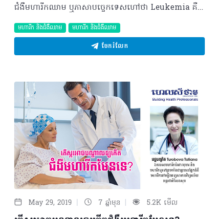
ជំងឺមហារីកឈាម ឬភាសាបច្ចេកទេសហៅថា Leukemia គឺជាមហារីកនៃជាលិកាបង្កើតឈាម រួមបញ្ចូលទាំងខួរឆ្អឹងខ្នង និងប្រព័ន្ធទឹករងៃ។ ជំងឺមហារីកឈាមជាធម្មតាពាក់ព័ន្ធនឹងកោសិកាឈាមស។ ខួរឆ្អឹងខ្នងរបស់អ្នកជំងឺមហារីកឈាម គឺផលិតកោសិកាឈាមសមិនធម្មតាដែលមិនអាចបំពេញមុខងារបានល្អ និងមិនអាចការពាររាងកាយប្រឆាំងនឹងការបង្ករោគ។ ចំពោះការព្យាបាលជំងឺមហារីកឈាមគឺវាអាស្រ័យនឹងប្រភេទនៃមហារីកឈាមនិងកត្តាផ្សេងទៀតជាច្រើន។ មូលហេតុ និងកត្តាហានិភ័យ អ្នកវិទ្យាសាស្ត្រមិនទាន់អាចបញ្ជាក់បានអំពីមូលហេតុពិតប្រាកដដែលបង្កជាជំងឺមហារីកឈាមឡើយ។ វាហាក់ដូចជាវិវឌ្ឍមកពីកត្តារួមគ្នានៃហ្សែន និងបរិស្ថាន (វិទ្យុសកម្ម)។ ម៉្យាងវិញទៀត ជំងឺមហារីកឈាមកើតមានឡើងអាស្រ័យនឹងកត្តារួមផ្សំខាងក្រោម៖ - បញ្ហាហ្សែន៖ ហ្សែនខុសធម្មតាហាក់ដើរតួនាទីក្នុងការវិវឌ្ឍនៃជំងឺមហារីកឈាម ដែលបញ្ហាហ្សែនទាំងនោះមានដូចជា Down syndrome។ - ប្រវត្តិគ្រួសារធ្លាប់មានជំងឺមហារីកឈាម៖ ប្រសិនសមាជិកណាមួយនៃគ្រួសាររបស់អ្នកត្រូវបានធ្វើរោគវិនិច្ឆ័យឃើញមានជំងឺមហារីកឈាម នោះហានិភ័យរបស់អ្នកអាចត្រូវបានកើនឡើង។ - ការជក់បារី៖ អាចបង្កើនហានិភ័យនៃជំងឺមហារីកឈាមស្រួចស្រាវ (Acute myelogenous leukemia)។ - ការប្រឈមនឹងសារធាតុគីមី៖ ការប៉ះពាល់ជាមួយសារធាតុគីមីមួយចំនួនដូចជា បង់ហ្សែន (Benzene) ដែលត្រូវបានរកឃើញនៅក្នុងប្រេងឥន្ទនៈនិងត្រូវបានប្រើក្នុងរោងចក្រគីមី គឺវាទាក់ទងនឹងហានិភ័យនៃជំងឺមហារីកឈាមប្រភេទខ្លះ។ - ការព្យាបាលមហារីកពីមុន៖ អ្នកដែលធ្លាប់ព្យាបាលដោយថ្នាំគីមី ឬបាញ់កាំរស្មីក្នុងការព្យាបាលជំងឺមហារីក មានការកើនឡើងនូវហានិភ័យនៃការវិវឌ្ឍទៅជាប្រភេទជំងឺមហារីកឈាមមួយចំនួន។ ទោះជាយ៉ាងណាក៏ដោយ មនុស្សភាគច្រើនដែលមានកត្តាហានិភ័យខាងលើអាចនឹងមិនកើតជំងឺមហារីកឈាមឡើយហើយមនុស្សមួយចំនួនផ្សេងទៀតដែលមានជំងឺមហារីកឈាមអាចនឹងគ្មាននូវហានិភ័យខាងលើ។ ចំណាត់ថ្នាក់នៃជំងឺមហារីកឈាម គ្រូពេទ្យឯកទេសបានបែងចែកចំណាត់ថ្នាក់នៃជំងឺមហារីកឈាមដោយផ្អែកលើ៖ ១. ល្បឿននៃការវិវឌ្ឍ - ជំងឺមហារីកឈាមស្រួចស្រាវ៖ កោសិកាឈាមខុសធម្មតាគឺជាកោសិកាឈាមដែលមិនពេញវ័យ (Blasts)។ កោសិកាឈាមនេះ មិនអាចបំពេញមុខងារធម្មតារបស់ខ្លួនបានទេ ហើយវាបំបែកខ្លួនយ៉ាងលឿន ដូច្នេះស្ថានភាពជំងឺនឹងកាន់តែអាក្រក់ឆាប់រហ័ស។ មហារីកឈាមស្រួចស្រាវទាមទារការព្យាបាលឲ្យទាន់ពេលវេលា។ - ជំងឺមហារីកឈាមរ៉ាំរ៉ៃ៖ មហារីកឈាមរ៉ាំរ៉ៃមានច្រើនប្រភេទ និងកើតមានចំពោះកោសិកាឈាមពេញវ័យភាគច្រើន។ កោសិកាឈាមទាំងនេះចម្លងយឺតៗជាបន្តបន្ទាប់។ ទម្រង់ខ្លះនៃជំងឺមហារីកឈាមរ៉ាំរ៉ៃពុំមានលេចចេញនូវសញ្ញាណាមួយក្នុងដំណាក់កាលដំបូងឡើយ ហើយអាចមិនត្រូវបានសម្គាល់ឃើញ ឬវិនិច្ឆ័យដឹងជាច្រើនឆ្នាំ។ ២. ប្រភេទនៃកោសិកាពាក់ព័ន្ធ - Acute lymphocytic leukemia (ALL)៖ នេះជាប្រភេទជំងឺមហារីកឈាមដែលភាគច្រើនកើតចំពោះក្មេងតូចៗ និងអាចកើតចំពោះមនុស្សពេញវ័យផងដែរ។ - Acute myelogenous leukemia (AML)៖ មហារីកឈាមស្រួចស្រាវនេះជាជំងឺមហារីកឈាមទូទៅមួយ ដែលកើតមានទាំងក្មេងតូចនិងមនុស្សពេញវ័យ តែភាគច្រើនកើតចំពោះមនុស្សពេញវ័យ។ - Chronic lymphocytic leukemia (CLL)៖ មហារីកឈាមរ៉ាំរ៉ៃដែលកើតមានចំពោះមនុស្សពេញវ័យភាគច្រើន។ - Chronic myelogenous leukemia (CML)៖ ប្រភេទមហារីកឈាមនេះមានផលប៉ះពាល់សំខាន់ចំពោះមនុស្សពេញវ័យ។ អ្នកជំងឺមហារីកឈាមរ៉ាំរ៉ៃនេះ (CML) អាចមានសញ្ញាសម្គាល់តិចតួច ឬគ្មានសញ្ញាអ្វីទាំងអស់ក្នុងរយៈពេលជាច្រើនខែ ឬច្រើនឆ្នាំ មុនពេលវាចូលដល់ដំណាក់កាលដែលកោសិកាឈាមលូតលាស់យ៉ាងលឿន។ - ប្រភេទផ្សេងទៀត៖ ប្រភេទជំងឺមហារីកឈាមកម្រផ្សេងទៀតរួមមាន Hairy cell leukemia, Myelodysplastic syndromes និង Myeloproliferative disorders។ រោគសញ្ញានៃជំងឺមហារីកឈាម រោគសញ្ញានៃមហារីកឈាមជាញឹកញាប់គឺមិនច្បាស់លាស់ និងមិនជាក់លាក់។ ជាក់ស្តែង សញ្ញាជាធម្មតាភាគច្រើនរួមមានដូចខាងក្រោម៖ - គ្រុនក្តៅ ឬញាក់ ដែលមិនអាចពិពណ៌នាបាន - ខ្សោយ និងអស់កម្លាំងជាប្រចាំ - ងាយថប់ដង្ហើម ឬពិបាកដកដង្ហើម - មានការឆ្លងមេរោគញឹកញាប់ - ស្រកទម្ងន់ - បាត់បង់ចំណង់អាហារ - ឡើងកូនកណ្តុរ ថ្លើម និង/ឬអណ្តើក រីកធំ - ឈឺចាប់នៅពោះ - ហូរឈាម (ឈាមច្រមុះ ឈាមរដូវ និងឈាមពេលដុសធ្មេញ ញឹកញាប់) - មានស្នាមក្រហមតូច និងធំលើស្បែក - បែកញើសច្រើន ពិសេសពេលយប់ - ឈឺឆ្អឹង និងសន្លាក់ - ករណីកម្រ មហារីកឈាមអាចត្រូវបានរកឃើញដោយការពិនិត្យឈាមក្នុងលក្ខខណ្ឌខ្លះ។ សូមចងចាំថា អ្នកអាចនឹងមើលរំលងសញ្ញាដំបូងនៃជំងឺមហារីកឈាមព្រោះវាមានលក្ខណៈប្រហាក់ប្រហែលទៅនឹងជំងឺផ្តាសាយនិងជំងឺមួយចំនួនផ្សេងទៀត។ ដូច្នេះ សូមប្រឹក្សាជាមួយគ្រូពេទ្យរបស់អ្នកប្រសិនអ្នកមាននូវសញ្ញាប្រចាំណាមួយដែលធ្វើឲ្យអ្នកបារម្ភ ឬសង្ស័យ។ បកស្រាយដោយ៖ វេជ្ជបណ្ឌិត Turobova Tatiana ប្រធានផ្នែកជំងឺមហារីកនៃមន្ទីរពេទ្យសាកលវិទ្យាល័យអន្តរជាតិសែនសុខ អត្ថបទ៖ ដកស្រង់ចេញពីទស្សនាវដ្ដី ហេលស៍ថាម លេខ ៨២ 2019 រក្សាសិទ្ធិគ្រប់យ៉ាង​ដោយ Healthtime Corporation ចំពោះគ្រប់អត្ថបទដោយគ្មានផ្នែកណាមួយត្រូវបោះពុម្ពផ្សាយចូលប្រព័ន្ធអុីនធឺណែតឧបករណ៍អេឡិចត្រូនិកអាត់ជាសំឡេងឬថតចំលងគ្រប់រូបភាពដោយគ្មានការអនុញ្ញាតឡើយ
មហារីក និងជំងឺឈាម
មហារីក និងជំងឺឈាម
ចែករំលែក
|
|
May 29, 2019
7 ឆ្នាំមុន
5.2K មើល