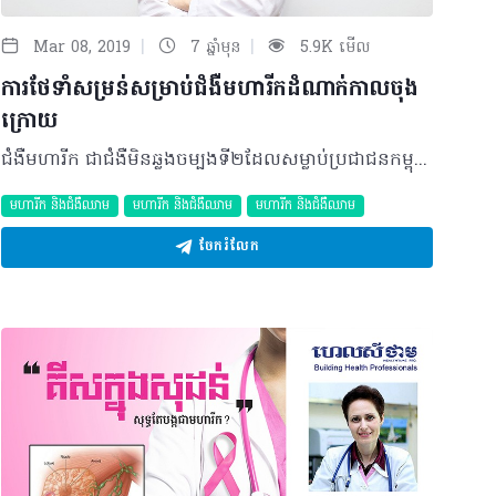
|
|
Mar 08, 2019
7 ឆ្នាំមុន
5.9K មើល
ការថែទាំសម្រន់សម្រាប់ជំងឺមហារីកដំណាក់កាលចុង
ក្រោយ
ជំងឺមហារីក ជាជំងឺមិនឆ្លងចម្បងទី២ដែលសម្លាប់ប្រជាជនកម្ពុជា ព្រោះថាទម្រាំដឹងថាខ្លួនមានជំងឺដ៏កាចសាហាវនេះភាគច្រើននៃអ្នកជំងឺគឺហួសពេលក្នុងការព្យាបាលឲ្យជាសះស្បើយទៅហើយ។ អ្នកជំងឺនៅដំណាក់កាលចុងក្រោយនេះទទួលរងការឈឺចាប់យ៉ាងខ្លាំង ដែលពិបាក និងមិនអាចពិពណ៌នាបានអំពីទំហំនៃការឈឺចាប់ឲ្យអ្នកដទៃ ឬមនុស្សជាទីស្រឡាញ់របស់ពួកគាត់បានដឹងឡើយ។ នៅពេលដែលការព្យាបាលមិនអាចជាសះស្បើយបាន ការថែទាំបំបាត់ការឈឺចាប់ និងការថែទាំសម្រន់គឺមានសារសំខាន់ណាស់សម្រាប់អ្នកជំងឺមហារីកក្នុងដំណាក់កាលចុងក្រោយដោយផ្តល់ឲ្យពួកគាត់រស់នៅប្រកបដោយគុណភាព និងមានភាពសុខស្រួល។ និយមន័យការថែទាំសម្រន់ ការថែទាំសម្រន់ (Palliative care) គឺសំដៅទៅលើការលើកកម្ពស់គុណភាពជីវិតរបស់អ្នកជំងឺដែលប្រឈមការបាត់បង់ជីវិតទាំងផ្នែកផ្លូវកាយ ផ្លូវចិត្ត សង្គម និងជំនឿសាសនា។ គោលបំណងចម្បងមិនមែនដើម្បីព្យាបាលឲ្យជាសះស្បើយនោះទេ ប៉ុន្តែដើម្បីការពារ និងកាត់បន្ថយការឈឺចាប់ បំបាត់រោគសញ្ញារំខានផ្សេងៗដូចជាពិបាកដកដង្ហើម ក្អក ដង្ហក់។ល។ អ្នកជំងឺដែលត្រូវការការថែទាំសម្រន់ អ្នកជំងឺដែលស្ថានភាពជំងឺរបស់ពួកគាត់ធ្ងន់ធ្ងរហើយមិនអាចធ្វើការព្យាបាលឲ្យជាសះស្បើយបានជាពិសេសគឺជំងឺមហារីក។ អ្នកជំងឺផ្សេងទៀតដែលអាចទទួលបានការថែទាំសម្រន់ផងដែរគឺអ្នកជំងឺខ្សោយសរីរាង្គដំណាក់កាលចុងក្រោយ ដូចជាជំងឺក្រិនថ្លើមធ្ងន់ធ្ងរដែលអាចវិវឌ្ឍជាទាចទឹក និងជំងឺខ្សោយផ្លូវដង្ហើមធ្ងន់ធ្ងរដែលនាំឲ្យមានទឹកក្នុងសួតជាដើម។ ផលប្រយោជន៍នៃការថែទាំសម្រន់ ការថែទាំសម្រន់ពិតជាផ្តល់ផលប្រយោជន៍យ៉ាងច្រើនដល់អ្នកជំងឺ និងគ្រួសាររបស់គាត់ដែលក្នុងនោះមានដូចជា៖ • ផ្នែករាងកាយ៖ ជួយកាត់បន្ថយការឈឺចាប់ខ្លាំងពិបាកក្នុងការដកដង្ហើម ពិបាកបន្ទោបង់ និងរោគសញ្ញារំខានផ្សេងទៀតដែលអាចកើតឡើងពីជំងឺមហារីកផ្ទាល់ ឬការឈឺចាប់អំឡុងពេលព្យាបាល (ចាក់ថ្នាំគីមី ឬបាញ់កាំរស្មី) • ផ្នែកអារម្មណ៍៖ អាចជួយអ្នកជំងឺឲ្យរួចផុតពីជំងឺផ្លូវចិត្តដូចជា ជំងឺបាក់ទឹកចិត្ត (Depression) ឬជំងឺថប់បារម្ភ (Anxiety) ជាដើម • ផ្នែកសង្គម៖ អាចទទួលបានការលើកទឹកចិត្តពីក្រុមគ្រូពេទ្យជំនាញ ក្រុមគ្រួសារមិត្តភក្តិ និងអ្នករាប់អានទាំងអស់ឡើងវិញ • កាត់បន្ថយការចំណាយថវិកាពីការព្យាបាលដែលគ្មានប្រយោជន៍ចំពោះអ្នកជំងឺពីព្រោះក្នុងដំណាក់ចុងក្រោយនេះពុំអាចមានការព្យាបាលណាធ្វើឲ្យពួកគាត់បានជាសះស្បើយឡើយ • រក្សាបាននូវពេលវេលាចុងក្រោយដ៏មានតម្លៃដើម្បីឲ្យអ្នកជំងឺបំពេញការងារដែលគាត់ចង់ធ្វើជាពិសេសការចំណាយពេលវេលាជាមួយគ្រួសារជាទីស្រឡាញ់របស់គាត់។ ដើម្បីផ្តល់ជូនអ្នកជំងឺនូវការថែទាំដ៏ប្រសើរ គឺតម្រូវឲ្យមានការចូលរួមពីក្រុមវេជ្ជបណ្ឌិតឯកទេស និងក្រុមការងារដែលមានជំនាញជាច្រើនទៀតដូចជា៖ • វេជ្ជបណ្ឌិតឯកទេសថែទាំសម្រន់៖ ធ្វើការពិនិត្យពិគ្រោះ ចេញវេជ្ជបញ្ជាផ្តល់ថ្នាំ និងតាមដានស្ថានភាពជំងឺ • គិលានុបដ្ឋាក៖ ចូលរួមជាមួយវេជ្ជបណ្ឌិតក្នុងអំឡុងពេលពិគ្រោះជំងឺ ផ្តល់ថ្នាំទៅតាមវេជ្ជបញ្ជា និងពន្យល់ការប្រើប្រាស់ថ្នាំឲ្យបានត្រឹមត្រូវដល់អ្នកជំងឺ ឬក្រុមគ្រួសារ • អ្នកធ្វើការសង្គម៖ ផ្តល់ប្រឹក្សាផ្នែកផ្លូវចិត្តដល់អ្នកជំងឺឬ/និងក្រុមគ្រួសារអ្នកជំងឺដែលប៉ះពាល់ផ្លូវចិត្តធ្ងន់ធ្ងរ • ឱសថការី៖ គ្រប់គ្រងស្តុកថ្នាំ តាមដានការប្រើប្រាស់ថ្នាំប្រចាំថ្ងៃ ធ្វើរបាយការណ៍ប្រើប្រាស់ថ្នាំប្រចាំខែ។ បញ្ហាប្រឈមផ្សេងៗ គួរបញ្ជាក់ផងដែរថា មានការលំបាកមួយចំនួនដែលកំពុងប្រឈមប្រចាំថ្ងៃរបស់ក្រុមការងារបច្ចេកទេសវេជ្ជសាស្រ្តនៃអង្គការបំបាត់ការឈឺចាប់គ្មានព្រំដែនដែលមានដូចជា៖ • ពិបាកក្នុងការតាមដាន និងថែទាំអ្នកជំងឺជាប្រចាំ ព្រោះអ្នកជំងឺភាគច្រើននៅតាមទីជនបទដាច់ស្រយាលហើយដែលមិនមែនជាតំបន់គ្របដណ្តប់របស់អង្គការ DSF • ពិបាកក្នុងការទាក់ទង ដើម្បីមកពិគ្រោះជំងឺ និងទទួលថ្នាំ ឬតាមដានព័ត៌មានផ្សេងៗ • កង្វះថវិការបស់អ្នកជំងឺដើម្បីធ្វើដំណើរមកពិគ្រោះជំងឺ និងទទួលថ្នាំ នៅទីក្រុងភ្នំពេញ • ធនធានមនុស្សសម្រាប់បម្រើការងារនេះនៅមានកម្រិតនៅឡើយ • ដោយថវិកាមានកំណត់ជាមូលហេតុអង្គការ DSFមិនអាចពង្រីកសកម្មភាពថែទាំសម្រន់ដល់ផ្ទះអ្នកជំងឺឲ្យបានគ្រប់ខេត្ត ក្រុង។ សម្រាប់អ្នកជំងឺដែលស្ថិតក្នុងដំណាក់កាលចុងក្រោយ សូមកុំអស់សង្ឃឹមទោះបីជំងឺមិនអាចព្យាបាលឲ្យជាសះស្បើយក៏ដោយ ប៉ុន្តែនៅមានការថែទាំសម្រន់ដែលអាចផ្តល់ឲ្យក្នុងរយៈពេលចុងក្រោយដោយភាពសុខស្រួល។ ចំពោះក្រុមគ្រួសារអ្នកជំងឺ ត្រូវយកចិត្តទុកដាក់ និងមើលថែអ្នកជំងឺឲ្យបានល្អ ដើម្បីធានាឲ្យបាននូវទំនាក់ទំនង និងភាពស្និទ្ធស្នាល។ សម្រាប់ប្រជាជនគ្រប់រូបគួរតែពិនិត្យសុខភាពឲ្យបានទៀងទាត់ដើម្បីអាចដឹងពីស្ថានភាពជំងឺរបស់ខ្លួនបានឆាប់ និងទទួលបានការព្យាបាលទាន់ពេលវេលា។ "ការថែទាំសម្រន់ផ្តោតសំខាន់លើ គុណភាពជីវិតជាជាងបរិមាណជីវិត" អង្គការ DSF បង្កើតនៅឆ្នាំ១៩៩៦ ជាអង្គការតែមួយគត់ដែលធ្វើសកម្មភាពផ្តល់ការថែទាំសម្រន់ដល់អ្នកជំងឺមហារីកដំណាក់កាលចុងក្រោយក្នុងពេលបច្ចុប្បន្ន។ប្រសិនបើអ្នកបានស្គាល់អ្នកជំងឺមហារីកដំណាក់កាលចុងក្រោយ ដែលមិនអាចព្យាបាលឲ្យជាសះស្បើយបាន ហើយកំពុងរស់នៅជាមួយការឈឺចាប់ដោយសារជំងឺរបស់គាត់ និងអស់សង្ឃឹមក្នុងជីវិត សូមទាក់ទងមកកាន់អង្គការបំបាត់ការឈឺចាប់គ្មានព្រំដែនតាមរយៈលេខទូរស័ព្ទ ០២៣ ២១៤ ៩៥៤ ដើម្បីទទួលបានការថែទាំសម្រន់។ បកស្រាយដោយ៖ វេជ្ជបណ្ឌិត ម៉េង ឡាង ឯកទេសជំងឺទូទៅ និងជំនាញថែទាំសម្រន់នៃអង្គការបំបាត់ការឈឺចាប់គ្មានព្រំដែន (DSF) ©2019 រក្សាសិទ្ធិគ្រប់យ៉ាង​ដោយ Healthtime Corporation ចំពោះគ្រប់អត្ថបទដោយគ្មានផ្នែកណាមួយត្រូវបោះពុម្ពផ្សាយចូល ប្រព័ន្ធអ៊ីនធឺណែតឧបករណ៍អេឡិចត្រូនិកអាត់ជាសំឡេងឬថតចំលងគ្រប់រូបភាពដោយគ្មានការអនុញ្ញាតឡើយ
មហារីក និងជំងឺឈាម
មហារីក និងជំងឺឈាម
មហារីក និងជំងឺឈាម
ចែករំលែក