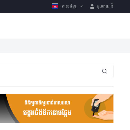
ភាសាខ្មែរ
ចូលគណនី