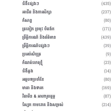
ជំងឺផ្សេងៗ
(435)
អាជីព និងការសិក្សា
(237)
កំសាន្ត
(80)
ត្រចៀក ច្រមុះ បំពង់ក
(171)
ព្រឹត្តិការណ៍ និងព័ត៌មាន
(439)
ព្រឹត្តិការណ៍ផ្សេងៗ
(39)
ប្រអប់សំបុត្រ
(9)
កំណត់ហេតុខ្ញុំ
(23)
ជំងឺឆ្លង
(14)
អត្ថបទប្រចាំខែ
(80)
មាតា និងទារក
(169)
វីតាមីន & អាហារូបត្ថម្ភ
(87)
ស្បែក កាមរោគ​ និងសម្រស់
(214)