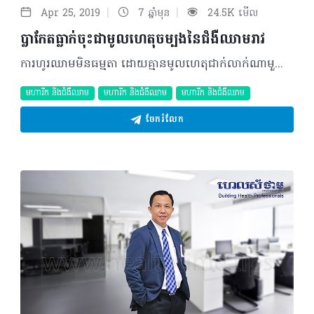
|
|
Apr 25, 2019
7 ឆ្នាំមុន
24.5K មើល
ប្លាកែតធ្លាក់ចុះជាមូលហេតុចម្បងនៃជំងឺឈាមរាវ
ការហូរឈាមមិនធម្មតា ដោយគ្មានមូលហេតុជាក់លាក់ណាមួយ អាចជាប់ពាក់ព័ន្ធនឹងដំណើរការមិនប្រក្រតីនៃមុខងាររបស់កោសិកាឈាមនៅក្នុងរាងកាយ ដែលមួយក្នុងចំណោមនោះ ជំងឺឈាមរាវ ក៏អាចត្រូវបានរាប់បញ្ចូល និងជាជំងឺធ្ងន់ធ្ងរផងដែរ។ ជំងឺឈាមរាវ ជំងឺឈាមរាវដោយកង្វះគ្រាប់ឈាមប្លាកែត ឬពាក្យបច្ចេកទេសហៅថា Thrombocytopenia ជាស្ថានភាពដែលអ្នកជំងឺមានចំនួនកោសិកាប្លាកែតក្នុងឈាមតិចជាងធម្មតា ដោយជាទូទៅ ចំនួនប្លាកែតត្រូវមានចំនួនចន្លោះពី ១៥០ ទៅ៤៥០ពាន់/១មិល្លីលីត្រឈាម។ ជាទូទៅ ប្លាកែត ជាកោសិកាឈាមដែលមានតួនាទីធ្វើឲ្យឈាមមានកំណកប្រក្រតី និងសរសៃឈាមមាំល្អ មិនជ្រាបឈាម។ ជាក់ស្តែង គ្រាប់ឈាមប្លាកែតក៏ដូចជាគ្រាប់ឈាមស និងឈាមក្រហមដែរដោយពួកវាត្រូវបានបង្កើតចេញពីក្រុមកោសិកាពូជផលិតឈាម (Hematopoietic Stem Cells) ដែលស្ថិតនៅក្នុងខួរក្រហមរបស់ឆ្អឹង (Bone Marrow) មនុស្សយើង។ ករណីចំនួនប្លាកែតថយចុះ វានឹងធ្វើឲ្យមានវិបត្តិកំណកឈាមគឺ ងាយជ្រាបឈាមចេញពីសរសៃឈាម ឬហូរឈាមឥតឈប់។ មូលហេតុបណ្តាលឲ្យថយចុះចំនួនប្លាកែត ដោយសារជំងឺឈាមរាវមានមូលហេតុជាចម្បងដោយសារកង្វះគ្រាប់ឈាមប្លាកែត ហើយការធ្លាក់ចុះនេះអាចបណ្តាលមកពី៖ - វិបត្តិខួរឆ្អឹងក្រហម ឬការផលិតប្លាកែតថយចុះដូចជាករណី៖ ជំងឺខូចខួរឆ្អឹងក្រហម ជំងឺមហារីកឈាម(Leukemia) ការពុលខួរឆ្អឹងក្រហមដោយការចម្លងដោយវីរុស (រលាកថ្លើម សេ ឬមេរោគអេដស៍) ឬពុលដោយការប្រើប្រាស់ថ្នាំគីមី និងសារធាតុអាល់កុលក្នុងកម្រិតខ្ពស់ជាដើម - ប្លាកែតត្រូវបានបំផ្លាញនៅក្នុងឈាមដោយ៖ ជំងឺបណ្តាលមកពីប្រព័ន្ធភាពស៊ាំ (ITP, TTP, HUS) ឬមកពីឱសថមួយចំនួនរួមមាន Heparin, Quinine, Sulfa-containing Antibiotics និងAnticonvulsants។ល។ រោគសញ្ញា អ្នកជំងឺពុំទាន់ស្តែងចេញជារោគសញ្ញានោះទេ ប្រសិនចំនួនប្លាកែតនៅលើសពី ៥០ពាន់/១មិល្លីលីត្រឈាម។ នៅពេលចំនួនប្លាកែតទាបខ្លាំងក្នុងកម្រិត
មហារីក និងជំងឺឈាម
មហារីក និងជំងឺឈាម
មហារីក និងជំងឺឈាម
ចែករំលែក