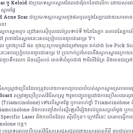
ar ឬ Keloid
ជាប្រភេទស្លាកស្នាមដែលជាដុំពកនៃជាលិកា ដោយសារ
នាមផ្លែ
d Acne Scar
ជាប្រភេទស្លាកស្នាមខូងផតចូលក្នុងស្បែកដោយសារមាន
មាន៖
់ស្លាកស្នាមតូច ជ្រៅអាចស៊ីចូលដល់ស្រទាប់ទី ២នៃស្បែក សភាពស្បែក
រៅ រូបរាងនៃស្នាមនេះអាចប្រៀបបានដូចជាអក្សរ V។
ល ឬរាងក្រពើ ផត ខូងចុះក្រោមក្នុងជម្រៅមធ្យម រាក់ជាង Ice Pick Sc
មនេះអាចប្រៀបបានដូចជាអក្សរ U ប្រហាក់ប្រហែលនឹងស្លាកស្នាមក្រោយក
ូចទឹករលក មិនស្មើសាច់ មានទំហំតូចជាង ២មីលីម៉ែត្រ និងមានជម្រ
វិធីសាស្ត្រជាច្រើនដែលត្រូវបានយកមកព្យាបាលបំបាត់ស្លាកស្នាមស្របតា
Scar៖
តម្រូវឲ្យប្រើប្រាស់វិធីសាស្ត្រ ២រួមបញ្ចូលគ្នារវាងការប្រើសារធាត
ូឡូន (Triamcinolone) ទៅលើស្នាមផ្លែ ឬការចាក់ថ្នាំ Triamcinolone
riamcinolone និងការបញ្ចាំងកាំរស្មីឡេសឺរៀងរាល់បួនសប្តាហ៍ម្តង ឬការរួ
Specific Laser និងការបិតជែល ស៊ីលីកូន។ ក្រៅពីនេះ គេអាចធ្វើការវះក
inolone បន្ត។
៖
គ្រូពេទ្យអាចប្រើប្រាស់វិធីសាស្ត្រជួសជុលដោយសារធាតុគីមី ដូចជាល