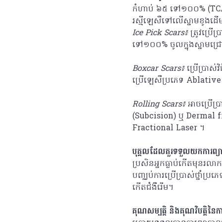
កំហាប់ ៦៥ ទៅ១០០% (TCA CRO
រស្មីឡេសឺទៅលើស្នាមខូងដើ
Ice Pick Scars៖
ត្រូវប្រ
ទៅ១០០% ចូលក្នុងស្នាមជ្រ
Boxcar Scars៖
ប្រើប្រាស
ប្រើឡេសឺប្រភេទ Ablativ
Rolling Scars៖
អាចប្រើប្រ
(Subcision) ឬ Dermal fi
Fractional Laser ។
បុគ្គលដែលគួរទទួលយកការព្
ប្រសិនអ្នកធ្លាប់កើតមុនរលាក
បញ្ឈប់ការប្រើប្រាស់ថ្នាំប្រ
កើតជំងឺរើម។
គុណសម្បត្តិ និងគុណវិបត្តិនៃកា