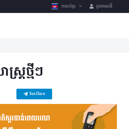
ភាសាខ្មែរ
ចូលគណនី
្រ្ត​ថ្មីៗ
ចែករំលែក