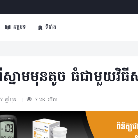
អត្ថបទ
ទីតាំង
ីស្នាមមុនតូច ធំជាមួយវិធីសាស
7 ឆ្នាំមុន
|
7.2K មើល