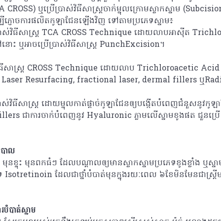
SS) ឬប្រើប្រាស់វិធីសាស្ត្រចាក់ម្ជុលក្រោមស្លាកស្នាម (Subcision)
ម្បីភ្ញោចការផលិតកូឡាជែនឡើងវិញ ទៅតាមប្រភេទស្នាម៖
ើប្រាស់វិធីសាស្រ្ត TCA CROSS Technique ដោយលាបអាស៊ីត Trichl
ៅនោះ ឬអាចប្រើប្រាស់វិធីសាស្ត្រ PunchExcision។
់វិធីសាស្ត្រ CROSS Technique ដោយលាប Trichloroacetic Acid
e Laser Resurfacing, fractional laser, dermal fillers ឬRa
ាស់វិធីសាស្ត្រ ដោយម្ជុលកាត់ផ្តាច់កូឡាជែនឲ្យបង្កើតបំពេញជំនួសនូវកូឡ
llers ជាការចាក់បំពេញនូវ Hyaluronic ភ្លាមលើស្នាមខូងផត ជួនប្
យាបាល
 មុនខ្ទុះ មុនពកធំៗ ដែលបណ្តាលឲ្យមានស្លាកស្នាមប្រភេទខូងខ្លាំង ឬស្នាមផ
ភេទ Isotretinoin ដែលជាថ្នាំបំបាត់មុនក្នុងរយៈពេល ៦ខែមិនមែនជាស្រ្តីម
របំបាត់ស្នាម