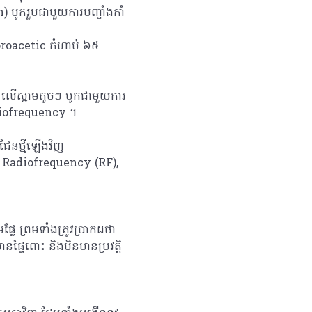
 បូករួមជាមួយការបញ្ចាំងកាំ
oroacetic កំហាប់ ៦៥
 លើស្នាមតូចៗ បូកជាមួយការ
diofrequency ។
ាជែនថ្មីឡើងវិញ
រើ Radiofrequency (RF),
្លែ ព្រមទាំងត្រូវប្រាកដថា
ានផ្ទៃពោះ និងមិនមានប្រវត្តិ