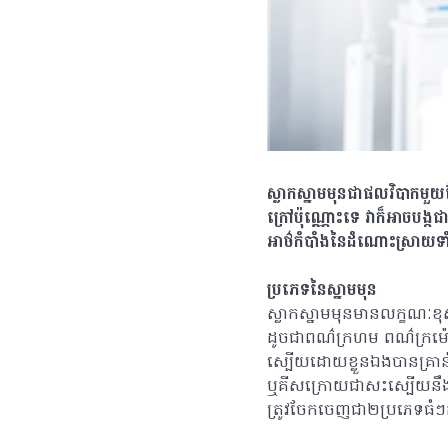
ស្លាកស្នាមមុនជាផលវិបាកមួយដ
ក្រៅប៉ុណ្ណោះទេ វាក៏អាចបង្កជា
អាថ៌កំបាំងនៃដំណោះស្រាយទ
ប្រភេទនៃស្នាមមុន
ស្លាកស្នាមមុនមានលក្ខណៈខ
ដូចជាពណ៌ក្រហម ពណ៌ក្រម៉ៅ
ស្បើយដោយខ្លួនឯងបានគ្រា
ឬគីសក្រោយជាសះស្បើយនឹងផ្
ត្រូវចែកចេញជា២ប្រភេទធំៗ