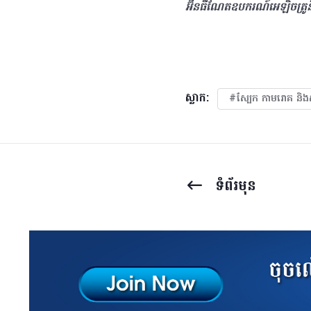
អ៊ីនធឺណែតឧបករណ៍អេឡិចត្រូ
ស្លាក:
#ស្បែក កាមរោគ​ និង
ទំព័រ​មុន