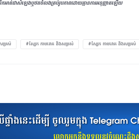
និកអាត់ជាសំឡេងឬថតចំលងគ្រប់រូបភាពដោយគ្មានការអនុញ្ញាតឡើយ
សម្រស់
#ស្បែក កាមរោគ​ និងសម្រស់
#ស្បែក កាមរោគ​ និងសម្រស់