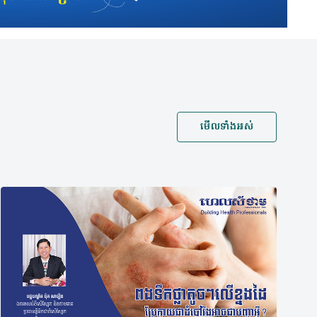
មើលទាំងអស់