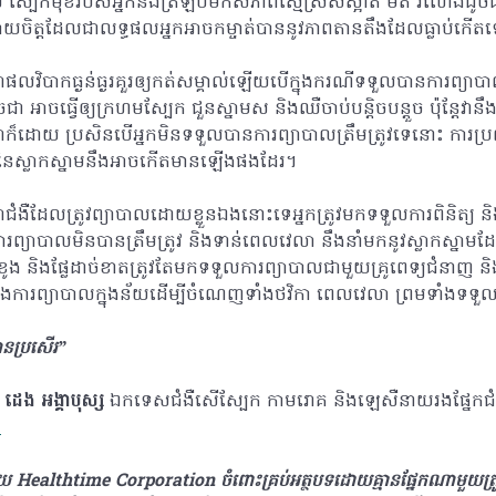
្បែកមុខរបស់អ្នកនឹងត្រឡប់មកសភាពស្មើស្រស់ស្អាត ម៉ត់ រលោងដូចធម្
្បាយចិត្តដែលជាលទ្ធផលអ្នកអាចកម្ចាត់បាននូវភាពតានតឹងដែលធ្លាប់កើ
ផលវិបាកធ្ងន់ធ្ងរគួរឲ្យកត់សម្គាល់ឡើយបើក្នុងករណីទទួលបានការព្យាបា
ូចជា អាចធ្វើឲ្យក្រហមស្បែក ជួនស្នាមស និងឈឺចាប់បន្តិចបន្តួច ប៉ុន្តែវ
ដោយ ប្រសិនបើអ្នកមិនទទួលបានការព្យាបាលត្រឹមត្រូវទេនោះ ការប្
្ងរនៃស្លាកស្នាមនឹងអាចកើតមានឡើងផងដែរ។
ាជំងឺដែលត្រូវព្យាបាលដោយខ្លួនឯងនោះទេអ្នកត្រូវមកទទួលការពិនិត្យ ន
រព្យាបាលមិនបានត្រឹមត្រូវ និងទាន់ពេលវេលា នឹងនាំមកនូវស្លាកស្នា
មខូង និងផ្លែដាច់ខាតត្រូវតែមកទទួលការព្យាបាលជាមួយគ្រូពេទ្យជំនាញ 
នុងការព្យាបាលក្នុងន័យដើម្បីចំណេញទាំងថវិកា ពេលវេលា ព្រមទាំងទទួលប
ានប្រសើរ”
ត
ដេង អង្គាបុស្ស
ឯកទេសជំងឺសើស្បែក កាមរោគ និងឡេសឺនាយរងផ្នែកជំ
ត
ដោយ Healthtime Corporation ចំពោះគ្រប់អត្ថបទដោយគ្មានផ្នែកណាមួយត្រូវប