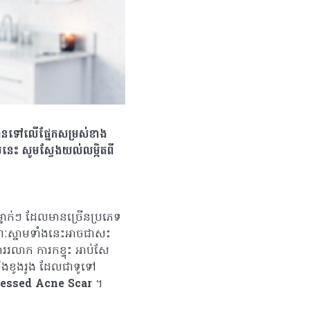
រំខានទៅលើផ្នែកសម្រស់ខាង
្នាមនេះ សូមស្វែងយល់លម្អិតពី
នាក់ៗ ដែលមានច្រើនប្រភេទ
ណៈស្នាមទាំងនេះអាចជាសះ
លាក ការកខ្ទុះ អាប់សែ
ិងខូងរូង ដែលជាទូទៅ
ressed Acne Scar
។