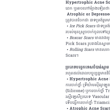
Hypertrophic Acne Sc
ពេក ឬអាចហៅម៉្យាងទៀតថា ស្
Atrophic or Depresse
ត្រូវបានចែកជា ៣ទម្រង់រួម
• Ice Pick Scars
ជាទម្រង
របស់មុតស្រួចចាក់ចូលទៅជ្
• Boxcar Scars
មានរាងមូ
Pick Scars រូបរាងនៃស្នា
• Rolling Scars
មានសភាពដ
Scars។
ប្រភេទបច្ចេកទេសបំបាត់ស្នាម
រហូតដល់ពេលបច្ចុប្បន្នមាន
• Hypertrophic Acne 
ការចាក់ថ្នាំ ទ្រីយ៉ាមស៊ីណ
(Silicone) ឬការចាក់ថ្នាំ T
រស្មីឡេសឺប្រភេទ Vascular 
ទើបធ្វើការចាក់ថ្នាំ Triamc
• Atrophic Acne Scar