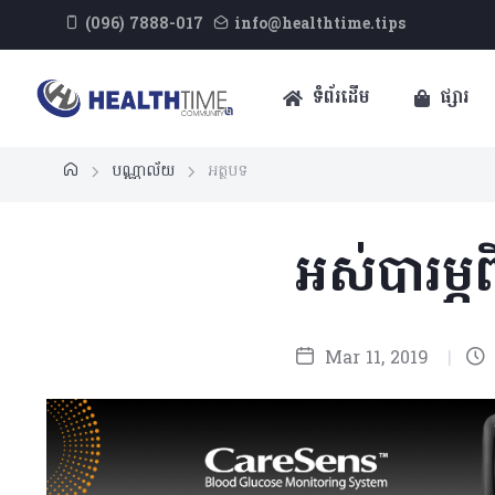
(096) 7888-017
info@healthtime.tips
ទំព័រដើម
ផ្សារ
បណ្ណាល័យ
អត្ថបទ
អស់បារម្ភព
Mar 11, 2019
|