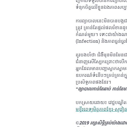
ក្រោយទទួលបានការព្យាបាល ស
ទំនុកចិត្តលើខ្លួនឯងភាពសប
ការព្យាបាលនេះមិនបានបង្កជា
ត្រូវ គ្រាន់តែផ្តល់ផលរំខានដ
កំណត់មួយ។ ទោះជាយ៉ាងណាក៏
(Infection) និងភាពធ្ងន់ធ
គួរចងចាំថា ជំងឺមុនមិនមែនជ
ជំនាញសើស្បែកព្រោះថាបើកា
អ្នកដែលមានបញ្ហាស្លាកស្នា
ឧបករណ៍ទំនើបៗគ្រប់គ្រាន់ក្
ប្រសិទ្ធភាពផងដែរ។
“ព្យាបាលកាន់តែឆាប់ កាន់តែម
បកស្រាយដោយ៖ វេជ្ជបណ្ឌិ
មន្ទីរពេទ្យមិត្តភាពខ្មែរ-សូវៀ
©2019 រក្សាសិទ្ធិគ្រប់យ៉ាង​