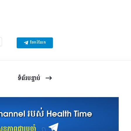
ចែករំលែក
ទំព័រ​បន្ទាប់