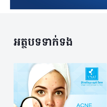
អត្ថបទទាក់ទង