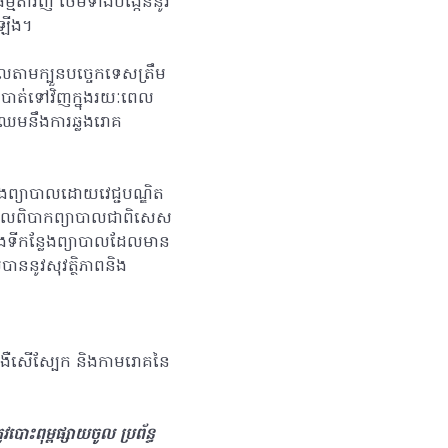
មតាវិញ ថែមទាំងបង្កើននូវ
តឡើង។
លតាមក្បួនបច្ចេកទេសត្រឹម
ានឹងបាត់ទៅវិញក្នុងរយៈពេល
រឈមនឹងការឆ្លងរោគ
ិងព្យាបាលដោយវេជ្ជបណ្ឌិត
មដែលពិបាកព្យាបាលជាពិសេស
និងទីកន្លែងព្យាបាលដែលមាន
ាននូវសុវត្ថិភាពនិង
ងឺសើស្បែក និងកាមរោគនៃ
ោះពុម្ពផ្សាយចូល ប្រព័ន្ធ