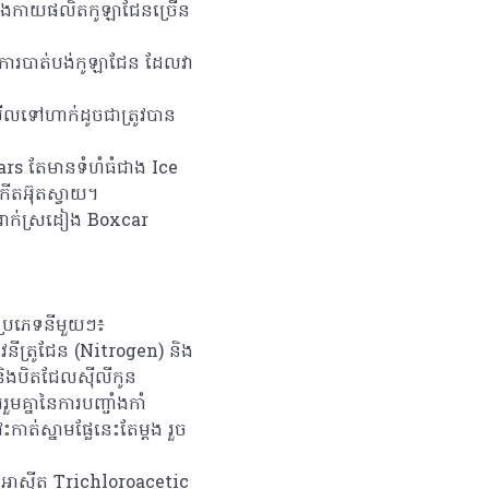
រាងកាយផលិតកូឡាជែនច្រើន
ការបាត់បង់កូឡាជែន ដែលវា
មើលទៅហាក់ដូចជាត្រូវបាន
ars តែមានទំហំធំជាង Ice
ើតអ៊ុតស្វាយ។
ៅរាក់ស្រដៀង Boxcar
មប្រភេទនីមួយៗ៖
ុរាវនីត្រូជែន (Nitrogen) និង
 និងបិតជែលស៊ីលីកូន
មគ្នានៃការបញ្ចាំងកាំ
ាត់ស្នាមផ្លែនេះតែម្តង រួច
ាបអាស៊ីត Trichloroacetic