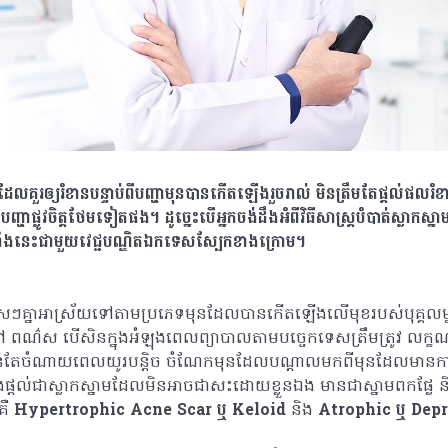
ែលគួរឲ្យរំខានបន្ទាប់ពីបញ្ហាមុនបានកើតឡើងរួចរាល់ មិនត្រឹមតែផ្តល់ផល
បញ្ហាផ្លូវចិត្តថែមទៀតផង។ ដូច្នេះបើអ្នកចង់ដឹងអំពីវិធីសាស្ត្របំបាត់ស្លាកស
ាំងនេះជាមួយវេជ្ជបណ្ឌិតឯកទេសស្បែកខាងក្រោម។
ុសៗគ្នាអាស្រ័យទៅតាមប្រភេទមុនដែលបានកើតឡើងលើមុខរបស់បុគ្គលម្
 ពណ៌ស បើសិនក្នុងអំឡុងពេលព្យាបាលតាមបច្ចេកទេសត្រឹមត្រូវ លក្ខ
ន់តែចំណាយពេលយូរបន្តិច ចំណែកមុនដែលបណ្តាលមកពីមុនដែលមានការរ
តល់ជាស្លាកស្នាមដែលមិនអាចជាសះដោយខ្លួនឯង មានជាស្នាមពកផ្លែ ន
គឺ
Hypertrophic Acne Scar ឬ Keloid
និង
Atrophic ឬ Dep