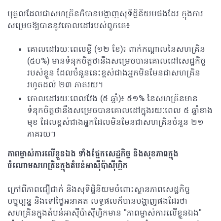
បុគ្គលដែលជាសហគ្រិនក៏បានបង្ហាញសុទិដ្ឋិនិយមផងដែរ ក្នុងការ
សម្រេចឱ្យបាននូវគោលដៅរបស់ពួកគេ៖
គោលដៅរយៈពេលខ្លី (១២ ខែ)៖ ពាក់កណ្តាលនៃសហគ្រិន
(៥០%) មានទំនុកចិត្តថានឹងសម្រេចបានគោលដៅសេដ្ឋកិច្ច
របស់ខ្លួន ដែលចំនួននេះខ្ពស់ជាងអ្នកមិនមែនជាសហគ្រិន
រហូតដល់ ២៣ ភាគរយ។
គោលដៅរយៈពេលវែង (៥ ឆ្នាំ)៖ ៥១% នៃសហគ្រិនមាន
ទំនុកចិត្តថានឹងសម្រេចបានគោលដៅក្នុងរយៈពេល ៥ ឆ្នាំខាង
មុខ ដែលខ្ពស់ជាងអ្នកដែលមិនមែនជាសហគ្រិនចំនួន ២១
ភាគរយ។
ភាពម្ចាស់ការលើខ្លួនឯង ទាំងផ្នែកសេដ្ឋកិច្ច និងសុខភាពក្នុង
ចំណោមសហគ្រិនក្នុងតំបន់អាស៊ីប៉ាស៊ីហ្វិក
ក្រៅពីភាពជឿជាក់ និងសុទិដ្ឋិនិយមចំពោះស្ថានភាពសេដ្ឋកិច្ច
បច្ចុប្បន្ន និងទៅថ្ងៃអនាគត លទ្ធផលក៏បានបង្ហាញផងដែរថា
សហគ្រិនក្នុងតំបន់អាស៊ីប៉ាស៊ីហ្វិកមាន "ភាពម្ចាស់ការលើខ្លួនឯង"