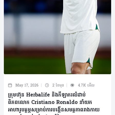
|
|
May 17, 2026
2 ខែមុន
4.7K មើល
ក្រុមហ៊ុន Herbalife និងកីឡាករលំដាប់
ពិភពលោក Cristiano Ronaldo នាំយក
អាហារូបត្ថម្ភសម្រាប់ការបង្កើនសមត្ថភាពរាងកាយ