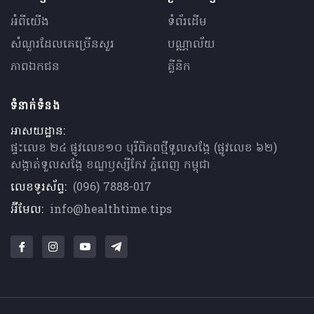
អំពីយើង
ទំព័រដើម
សំណួរ​ដែលគេ​ច្រើន​សួរ
បណ្ណាល័យ
ភាពឯកជន
គ្លីនិក
ទំនាក់ទំនង
អាសយដ្ឋាន:
ផ្ទះលេខ ២៤ ផ្លូវលេខ១០ បុរីពិភពថ្មីទួលសង្កែ (ផ្លូវលេខ ៦២)
សង្កាត់ទួលសង្កែ ខណ្ឌឫស្សីកែវ ភ្នំពេញ កម្ពុជា
លេខទូរស័ព្ទ:
(096) 7888-017
អ៊ីមែល:
info@healthtime.tips