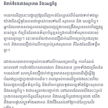
ទំនាក់ទំនងរវាងសុខភាព និងសេដ្ឋកិច្ច
ការរកឃើញនេះបង្ហាញឱ្យឃើញកាន់តែច្បាស់ពីចំណងទាក់ទងគ្នា
យ៉ាងជិតស្និទ្ធនៃភាពជាម្ចាស់ការទៅលើ សុខភាព និង សេដ្ឋកិច្ច។
អ្នកដែលមានសមត្ថភាពពេញលេញក្នុងការពង្រឹងស្ថានភាពហិរញ្ញវត្ថុ
របស់ខ្លួន ក៏ច្រើនតែមានទំនុកចិត្តខ្ពស់ក្នុងការថែទាំសុខភាពរបស់
ពួកគេដូចគ្នា។ នេះមានន័យថាភាពជឿជាក់លើការគ្រប់គ្រងលុយ
កាក់ និងភាពជឿជាក់លើការគ្រប់គ្រងសុខភាព គឺតែងតែដើរទន្ទឹម
គ្នា។
ដោយសារមានការម្ចាស់ការទៅលើការសម្រេចចិត្ត ការកំណត់
គោលដៅ ការបែងចែកពេលវេលា និងធនធាន ព្រមទាំងជម្រើសនៃ
ការរស់នៅ សហគ្រិនជឿជាក់ថាខ្លួនមានសក្ដានុពលដើម្បីធ្វើឱ្យ
បំណងប្រាថ្នាក្លាយជាការពិត។ ភាពម្ចាស់ការលើខ្លួនឯងនេះហើយ
ដែលជួយបង្កើនទំនុកចិត្ត និងនាំមកនូវលទ្ធផលល្អទាំងផ្នែកសុខភាព
និងសេដ្ឋកិច្ច។ វាជាភស្តុតាងបញ្ជាក់ថា នៅពេលដែលយើងចេះគ្រប់
គ្រងការសម្រេចចិត្តលើសុខភាព និងសេដ្ឋកិច្ចដោយខ្លួនឯង យើង
នឹងអាចផ្លាស់ប្តូរទាំងអនាគត និងជីវិតរស់នៅឱ្យកាន់តែប្រសើរ