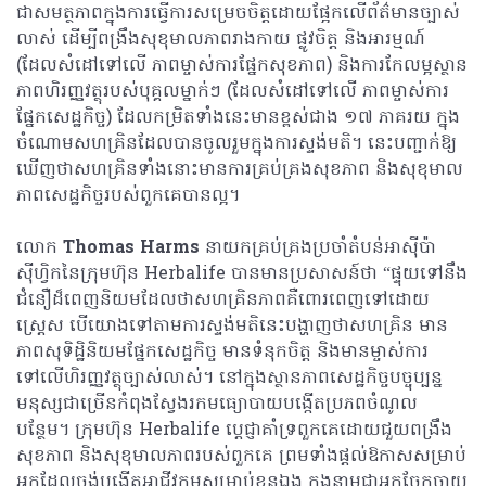
ជាសមត្ថភាពក្នុងការធ្វើការសម្រេចចិត្តដោយផ្អែកលើព័ត៌មានច្បាស់
លាស់ ដើម្បីពង្រឹងសុខុមាលភាពរាងកាយ ផ្លូវចិត្ត និងអារម្មណ៍
(ដែលសំដៅទៅលើ ភាពម្ចាស់ការផ្នែកសុខភាព) និងការកែលម្អស្ថាន
ភាពហិរញ្ញវត្ថុរបស់បុគ្គលម្នាក់ៗ (ដែលសំដៅទៅលើ ភាពម្ចាស់ការ
ផ្នែកសេដ្ឋកិច្ច) ដែលកម្រិតទាំងនេះមានខ្ពស់ជាង ១៧ ភាគរយ ក្នុង
ចំណោមសហគ្រិនដែលបានចូលរួមក្នុងការស្ទង់មតិ។ នេះបញ្ជាក់ឱ្យ
ឃើញថាសហគ្រិនទាំងនោះមានការគ្រប់គ្រងសុខភាព និងសុខុមាល
ភាពសេដ្ឋកិច្ចរបស់ពួកគេបានល្អ។
លោក
Thomas Harms
នាយកគ្រប់គ្រងប្រចាំតំបន់អាស៊ីប៉ា
ស៊ីហ្វិកនៃក្រុមហ៊ុន Herbalife បានមានប្រសាសន៍ថា “ផ្ទុយទៅនឹង
ជំនឿដ៏ពេញនិយមដែលថាសហគ្រិនភាពគឺពោរពេញទៅដោយ
ស្ត្រេស បើយោងទៅតាមការស្ទង់មតិនេះបង្ហាញថាសហគ្រិន មាន
ភាពសុទិដ្ឋិនិយមផ្នែកសេដ្ឋកិច្ច មានទំនុកចិត្ត និងមានម្ចាស់ការ
ទៅលើហិរញ្ញវត្ថុច្បាស់លាស់។ នៅក្នុងស្ថានភាពសេដ្ឋកិច្ចបច្ចុប្បន្ន
មនុស្សជាច្រើនកំពុងស្វែងរកមធ្យោបាយបង្កើតប្រភពចំណូល
បន្ថែម។ ក្រុមហ៊ុន Herbalife ប្តេជ្ញាគាំទ្រពួកគេដោយជួយពង្រឹង
សុខភាព និងសុខុមាលភាពរបស់ពួកគេ ព្រមទាំងផ្តល់ឱកាសសម្រាប់
អ្នកដែលចង់បង្កើតអាជីវកម្មសម្រាប់ខ្លួនឯង ក្នុងនាមជាអ្នកចែកចាយ