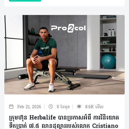
|
|
Feb 21, 2026
5 ខែមុន
8.6K មើល
ក្រុមហ៊ុន Herbalife បានប្រកាសអំពី ការវិនិយោគ
ទឹកប្រាក់ ៧.៥ លានដុល្លាររបស់លោក Cristiano