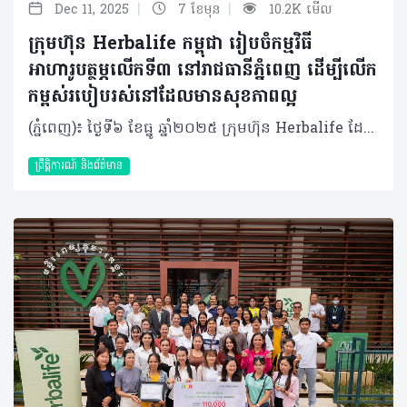
|
|
Dec 11, 2025
7 ខែមុន
10.2K មើល
ក្រុមហ៊ុន Herbalife កម្ពុជា រៀបចំកម្មវិធី
អាហារូបត្ថម្ភលើកទី៣ នៅរាជធានីភ្នំពេញ ដើម្បីលើក
កម្ពស់របៀបរស់នៅដែលមានសុខភាពល្អ
(ភ្នំពេញ)៖ ថ្ងៃទី៦ ខែធ្នូ ឆ្នាំ២០២៥ ក្រុមហ៊ុន Herbalife ដែលជាក្រុមហ៊ុនសហគមន៍ និងវេទិកាភ្ជាប់ទំនាក់ទំនង លំដាប់ថ្នាក់ពិភពលោក ផ្នែកសុខភាព និងសុខុមាលភាព បានរៀបចំ កម្មវិធីអាហារូបត្ថម្ភលើកទី៣នៅលើទឹកដីកោះនរា រាជធានីភ្នំពេញ។ គំនិតផ្តួចផ្តើមនៃកម្មវិធីនេះ មានគោលបំណងបំពាក់បំប៉ន និងពង្រឹងនូវចំណេះដឹងចាំបាច់អំពីអាហារូបត្ថម្ភ និងតួនាទីដ៏សំខាន់របស់វាក្នុងសុខភាពទូទៅ និងសុខុមាលភាពប្រចាំថ្ងៃក៏ដូចជាចូលរួមលើកទឹកចិត្តឱ្យមានការទទួលយកនូវទម្លាប់រស់នៅដែលមានសុខភាពល្អ និងសកម្មផងដែរ។ កម្មវិធីអាហារូបត្ថម្ភលើកទី៣ នៅរាជធានីភ្នំពេញ បានទាក់ទាញអ្នកចូលរួមរាប់រយនាក់ ដែលក្នុងចំណោមពួកគេជាច្រើននាក់មានឱកាសទទួលបានការណែនាំអំពីអាហារូបត្ថម្ភ និងកាយសម្បទាផ្ទាល់ខ្លួនពីអ្នកជំនាញសុខភាព និងអាហារូបត្ថម្ភកំពូលៗ ក៏ដូចជាទទួលបានការប្រឹក្សាយោបល់ជាមួយគ្រូពេទ្យជំនាញដោយឥតគិតថ្លៃផងដែរ។ នៅក្នុងព្រឹត្តិការណ៍នេះ ក៏មានរួមបញ្ចូលនូវសកម្មភាពកំសាន្តសប្បាយៗជាច្រើនទៀតផងដែរ ដែលរួមមាន ការរត់លេងកម្សាន្ត 5K (5K Fun Run), ការទទួលទានអាហារក្រឡុកដោយឥតគិតថ្លៃ, ការរាំ Zumba, Experience Pass(បាល់ទាត់ខ្នាតតូច, បាល់ទាត់លើតុ, វាយសី, កីឡាបាល់បោះ), មាតិកាចែករំលែកអំពីសុខភាព (Doctor Talk) ដោយ លោកវេជ្ជបណ្ឌិត និត ប៊ុនតុងយី, ការពិគ្រោះយោបល់សុខភាពដោយឥតគិតថ្លៃពីវេជ្ជបណ្ឌិតមកពីមន្ទីរពេទ្យសកល និង ការ៉េម F1 ដែលធ្វើពីផលិតផល Formula 1 របស់យើងផ្ទាល់តែម្តង។ លើសពីនេះទៅទៀត ស្តង់បង្ហាញរបស់ក្រុមហ៊ុន Herbalife កម្ពុជា នៅក្នុងព្រឹត្តិការណ៍នេះបានជម្រុញការពិភាក្សា និងសកម្មភាពដែលផ្តោតលើសុខភាព និងអាហារូបត្ថម្ភ ដោយបានទាក់ទាញអ្នកចូលរួមយ៉ាងច្រើនកុះករ។ លោក Vu Van Thang ប្រធានចាត់ការទូទៅក្រុមហ៊ុន Herbalife ប្រចាំប្រទេសវៀតណាម និងកម្ពុជា បានថ្លែងថា៖ «យើងពិតជារីករាយខ្លាំងណាស់ដែលកម្មវិធីអាហារូបត្ថម្ភនៅរាជធានីភ្នំពេញបន្តទទួលបានការគាំទ្រយ៉ាងខ្លាំងពីសាធារណជន។ គំនិតផ្តួចផ្តើមនេះគឺជាសក្ខីភាពមួយទៀតចំពោះការប្តេជ្ញាចិត្តមិនរាថយរបស់យើងក្នុងការលើកកម្ពស់ស្មារតី សុខភាព និងសុខុមាលភាព និងសហគមន៍នៅក្នុងប្រទេសកម្ពុជា តាមរយៈការលើកទឹកចិត្តសាធារណជនឱ្យទទួលយកនូវរបៀបរស់នៅដែលមានសុខភាពល្អ និងសកម្ម។ ពួកយើងក៏មានមោទកភាពយ៉ាងរីករាយផងដែរ ដែលអ្នកចែកចាយឯករាជ្យ និងបុគ្គលិកទាំងអស់របស់យើងបានចូលរួមខ្នះខ្នែងយ៉ាងសកម្មនៅក្នុងព្រឹត្តិការណ៍នេះ»។ កម្មវិធីអាហារូបត្ថម្ភរបស់ក្រុមហ៊ុន Herbalife ត្រូវបានរៀបចំឡើងជាលើកដំបូងនៅក្នុងឆ្នាំ ២០២៣ ហើយក៏បានក្លាយជាព្រឹត្តិការណ៍សុខភាពសាធារណៈប្រចាំឆ្នាំមួយនៅក្នុងរាជធានីភ្នំពេញ ដែលទាក់ទាញការចូលរួមពីមនុស្សរាប់រយនាក់ទូទាំងប្រទេស។ អំពីក្រុមហ៊ុន Herbalife ក្រុមហ៊ុន Herbalife (NYSE: HLF) គឺជាក្រុមហ៊ុនសុខភាព និងសុខុមាលភាពឈានមុខគេ និងជាសហគមន៍ដែលកំពុងផ្លាស់ប្តូរជីវិតរបស់មនុស្សជាមួយនឹងផលិតផលអាហារូបត្ថម្ភដ៏អស្ចារ្យ និងជាឱកាសអាជីវកម្មសម្រាប់សមាជិកឯករាជ្យរបស់ខ្លួនចាប់តាំងពីឆ្នាំ 1980។ ក្រុមហ៊ុនផ្តល់ជូននូវផលិតផលដែលគាំទ្រដោយវិទ្យាសាស្រ្តដល់អ្នកប្រើប្រាស់នៅក្នុងទីផ្សារជាង 90។ តាមរយៈសមាជិកឯករាជ្យដែលផ្តល់ជូននូវការបណ្តុះបណ្តាលមួយទល់មួយ និងផ្តល់ការគាំទ្រសហគមន៍ដោយបំផុសគំនិតឱ្យអតិថិជនប្រកាន់ខ្ជាប់នូវរបៀបរស់នៅដែលមានភាពសកម្ម។
ព្រឹត្តិការណ៍ និងព័ត៌មាន