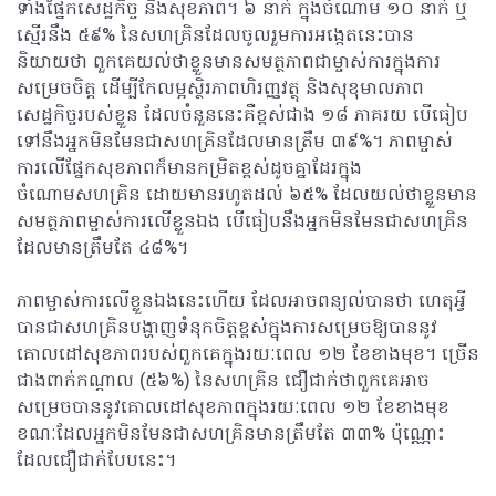
ទាំងផ្នែកសេដ្ឋកិច្ច និងសុខភាព។ ៦ នាក់ ក្នុងចំណោម ១០ នាក់ ឬ
ស្មើរនឹង ៥៩% នៃសហគ្រិនដែលចូលរួមការអង្កេតនេះបាន
និយាយថា ពួកគេយល់ថាខ្លួនមានសមត្ថភាពជាម្ចាស់ការក្នុងការ
សម្រេចចិត្ត ដើម្បីកែលម្អស្ថិរភាពហិរញ្ញវត្ថុ និងសុខុមាលភាព
សេដ្ឋកិច្ចរបស់ខ្លួន ដែលចំនួននេះគឺខ្ពស់ជាង ១៨ ភាគរយ បើធៀប
ទៅនឹងអ្នកមិនមែនជាសហគ្រិនដែលមានត្រឹម ៣៩%។ ភាពម្ចាស់
ការលើផ្នែកសុខភាពក៏មានកម្រិតខ្ពស់ដូចគ្នាដែរក្នុង
ចំណោមសហគ្រិន ដោយមានរហូតដល់ ៦៥% ដែលយល់ថាខ្លួនមាន
សមត្ថភាពម្ចាស់ការលើខ្លួនឯង បើធៀបនឹងអ្នកមិនមែនជាសហគ្រិន
ដែលមានត្រឹមតែ ៤៨%។
ភាពម្ចាស់ការលើខ្លួនឯងនេះហើយ ដែលអាចពន្យល់បានថា ហេតុអ្វី
បានជាសហគ្រិនបង្ហាញទំនុកចិត្តខ្ពស់ក្នុងការសម្រេចឱ្យបាននូវ
គោលដៅសុខភាពរបស់ពួកគេក្នុងរយៈពេល ១២ ខែខាងមុខ។ ច្រើន
ជាងពាក់កណ្តាល (៥៦%) នៃសហគ្រិន ជឿជាក់ថាពួកគេអាច
សម្រេចបាននូវគោលដៅសុខភាពក្នុងរយៈពេល ១២ ខែខាងមុខ
ខណៈដែលអ្នកមិនមែនជាសហគ្រិនមានត្រឹមតែ ៣៣% ប៉ុណ្ណោះ
ដែលជឿជាក់បែបនេះ។