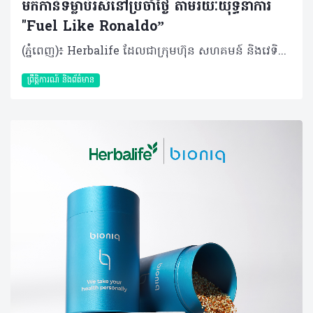
មកកាន់ទម្លាប់រស់នៅប្រចាំថ្ងៃ តាមរយៈយុទ្ធនាការ
"Fuel Like Ronaldo”
(ភ្នំពេញ)៖ Herbalife ដែលជាក្រុមហ៊ុន សហគមន៍ និងវេទិកាភ្ជាប់ទំនាក់ទំនង លំដាប់ថ្នាក់ពិភពលោក ផ្នែកសុខភាព និងសុខុមាលភាព បានប្រកាសដាក់ដំណើរការយុទ្ធនាការ "Fuel Like Ronaldo" ដែលជាគំនិតផ្តួចផ្តើមជាសកលមួយក្នុងការបំប្លែងរបបអាហារូបត្ថម្ភរបស់កីឡាករឆ្នើម និងយុទ្ធសាស្ត្របង្កើនសមត្ថភាពរាងកាយ ឱ្យទៅជាការណែនាំជាក់ស្តែងសម្រាប់អ្នកស្វែងរកសុខុមាលភាពទូទៅក្នុងជីវភាពប្រចាំថ្ងៃ។ ដោយផ្អែកលើបទពិសោធន៍ជាង ២០ ឆ្នាំក្នុងការផ្គត់ផ្គង់អាហារូបត្ថម្ភដល់កីឡាករឆ្នើមៗ ក្រុមហ៊ុន Herbalife បាននាំយកជំនាញអាហារូបត្ថម្ភដែលបានបញ្ជាក់ច្បាស់លាស់របស់ខ្លួន មកជូនដល់អ្នកដែលស្វែងរកសុខុមាលភាពនៅទូទាំងពិភពលោក។ លោកអ្នកអាចមើលសេចក្តីប្រកាសពេញលេញនៅទីនេះ៖ https://www.businesswire.com/news/home/20260508653160/en/ តាមរយៈបទពិសោធន៍ជាង ២០ ឆ្នាំក្នុងការធ្វើការជាមួយកីឡាករអាជីព រួមទាំងភាពជាដៃគូដ៏យូរអង្វែងជាមួយកំពូលកីឡាករលោក Cristiano Ronaldo ក្រុមហ៊ុន Herbalife កំពុងធ្វើឱ្យជំនាញផ្នែកអាហារូបត្ថម្ភកីឡារបស់ខ្លួនកាន់តែមានភាពទូលំទូលាយ ដើម្បីជួយអ្នកប្រើប្រាស់ក្នុងការបង្កើនថាមពល គាំទ្រដល់ការស្តារឡើងវិញនៃសុខភាព និងកសាងទម្លាប់ប្រចាំថ្ងៃឱ្យកាន់តែមានសុខភាពល្អ។ ការដាក់ចេញនូវយុទ្ធនាការនេះធ្វើឡើងស្របពេលដែលកំពុងមានការចាប់អារម្មណ៍ ព្រឹត្តិការណ៍បាល់ទាត់ដ៏ធំបំផុតនៅរដូវក្តៅខាងមុខនេះ ដែលបង្ហាញពីរបៀបដែលវិន័យ និងការរៀបចំខ្លួនរបស់កីឡាករឆ្នើមៗ អាចជម្រុញឱ្យមានទម្លាប់រស់នៅប្រកបដោយសុខភាពល្អបាន។ លោក Stephan Gratziani នាយកប្រតិបត្តិក្រុមហ៊ុន Herbalife បានមានប្រសាសន៍ថា៖ "អស់រយៈពេលជាងពីរទសវត្សរ៍មកហើយដែល Herbalife បានជួយកីឡាករឆ្នើមៗក្នុងការពង្រឹងសមត្ថភាពតាមរយៈកម្មវិធីអាហារូបត្ថម្ភដែលគាំទ្រដោយវិទ្យាសាស្ត្រ។ យុទ្ធនាការ 'Fuel Like Ronaldo' ធ្វើឱ្យជំនាញអាហារូបត្ថម្ភរបស់ Herbalife អាចឈានទៅដល់មនុស្សគ្រប់ៗគ្នា។ យើងកំពុងបញ្ជូលជំនាញផ្នែកអាហារូបត្ថម្ភសម្រាប់ការបង្កើនសមត្ថភាពកីឡា ជាមួយនឹងឧបករណ៍ឌីជីថលថ្មីៗ ដើម្បីបង្កើតប្រព័ន្ធដ៏សាមញ្ញ និងមានប្រសិទ្ធភាព ដែលអាចជួយឱ្យមនុស្សគ្រប់គ្នា អាចរស់​នៅដោយមានសុខភាពល្អ និងសកម្មជាងមុន"។ ពីវិទ្យាសាស្ត្រកីឡា មកកាន់ទម្លាប់ប្រចាំថ្ងៃ យុទ្ធនាការនេះធ្វើឱ្យវិទ្យាសាស្ត្រកីឡាដ៏ស្មុគស្មាញ ក្លាយជាដំណាក់កាលសាមញ្ញចំនួន ៤ ៖ ការរៀបចំ (Prepare): រៀនពីរបៀបរៀបចំរាងកាយរបស់អ្នកឱ្យបានត្រឹមត្រូវ ជាមួយនឹងអាហារូបត្ថម្ភដែលមានតុល្យភាព និងការផ្តល់​ជាតិទឹកឱ្យបានគ្រប់គ្រាន់ ការអនុវត្ត (Perform): ស្វែងរកយុទ្ធសាស្ត្រដើម្បីរក្សាថាមពល និងការផ្តោតអារម្មណ៍ក្នុងអំឡុងពេលការងារប្រចាំថ្ងៃ និងសកម្មភាពរាងកាយ ការស្តារឡើងវិញ (Recover): ស្វែងយល់ពីរបៀបស្តារកម្លាំង និងការជួសជុលសាច់ដុំប្រកបដោយប្រសិទ្ធភាព ការធ្វើឱ្យបានជាប់ៗគ្នា (Repeat): ធ្វើឱ្យការអនុវត្តទៅជាទម្លាប់ ដើម្បីបង្កើតមូលដ្ឋានគ្រឹះសម្រាប់សុខុមាលភាពរយៈពេលវែង ភាពជាដៃគូដែលបង្កើតឡើងផ្អែកលើសមត្ថភាព Herbalife គឺជាអាហារក្រឡុកប្រូតេអ៊ីនលេខ ១ និងជាម៉ាកយីហោអាហារូបត្ថម្ភជួយទ្រទ្រង់ការស់នៅសកម្មលេខ ១ ក្នុងពិភពលោក ដែលត្រូវបានជឿទុកចិត្តដោយកីឡាករ និងក្រុមអាជីពជាង ១២០ ក្នុងប្រភេទកីឡាជាង ៣៥។ ក្នុងវិស័យបាល់ទាត់ Herbalife បាននឹងកំពុងឧបត្ថម្ភជាង ២០ ក្រុមនៅទូទាំងពិភពលោក រួមទាំងកីឡាករ កីឡាការិនី ក្រុមបាល់ទាត់ ក៏ដូចជាកម្មវិធីអភិវឌ្ឍន៍យុវជនផងដែរ ដែលមានមូលដ្ឋានគ្រឹះតាមរយៈភាពជាដៃគូជាង ២០ ឆ្នាំជាមួយក្រុម LA Galaxy ដែលជាការឧបត្ថម្ភដ៏យូរជាងគេបំផុតក្នុងប្រវត្តិសាស្ត្រក្របខណ្ឌ Major League Soccer។ ទំនាក់ទំនងរបស់ Herbalife ជាមួយលោក Cristiano Ronaldo ឆ្លុះបញ្ចាំងពីការប្តេជ្ញាចិត្តរួមគ្នា ចំពោះអាហារូបត្ថម្ភដែលជំរុញដល់ការបញ្ចេញសកម្មភាពអនុវត្ត។ ចាប់តាំងពីឆ្នាំ ២០១៣ មក Herbalife បានគាំទ្រដល់ការហ្វឹកហាត់ និងការស្តារឡើងវិញរបស់លោក Ronaldo ជាមួយនឹងផលិតផលនានាដូចជា អាហារក្រុឡុកប្រូតេអ៊ីន, Formula 1, និង Herbalife24® CR7 Drive ដែលជាអាហារូបត្ថម្ភផ្តល់ជាតិទឹកដែលត្រូវបានបង្កើតឡើងដោយផ្ទាល់ជាមួយលោក Ronaldo ដើម្បីជួយបំពេញតម្រូវការនៃការប្រកួតក្នុងកម្រិតខ្ពស់។ ភាពជាដៃគូនេះបានឈានទៅដល់ការពង្រឹកខ្លួនក្នុងផ្នែកអាហារូបត្ថម្ភផ្ទាល់ខ្លួន រួមទាំងការវិនិយោគរបស់លោក Ronaldo ដោយផ្ទាល់ក្នុងវេទិកាឌីជីថល Pro2col™ Herbalife និងការទិញយកទ្រព្យសម្បត្តិរបស់ក្រុមហ៊ុន Bioniq ដែលជាក្រុមហ៊ុនអាហារបំប៉នផ្ទាល់ខ្លួនគាំទ្រដោយលោក Ronaldo ផងដែរ។ ការខិតខំទាំងអស់នេះ ឆ្លុះបញ្ចាំងពីចក្ខុវិស័យរួមក្នុងការធ្វើឱ្យអាហារូបត្ថម្ភកម្រិតខ្ពស់សម្រាប់កីឡាករ អាចឱ្យមនុស្សទូទៅប្រើប្រាស់បានកាន់តែងាយស្រួល។ យុទ្ធនាការនេះត្រូវបានបំផុសគំនិតដោយការងាររបស់ Herbalife ក្នុងវិស័យកីឡា និងឈរលើមូលដ្ឋានសាមញ្ញមួយ៖ កីឡាករឆ្នើមៗ មានភាពល្អិតល្អន់ក្នុងការរក្សាទម្លាប់របស់ពួកគេ គោលការណ៍គ្រឹះដូចគ្នានេះ ក៏អាចអនុវត្តចំពោះជីវិតប្រចាំថ្ងៃបានដែរ។ ឧទាហរណ៍ ការផ្តល់ជាតិទឹកដើរតួនាទីយ៉ាងសំខាន់ក្នុងការផ្តល់ថាមពល ការផ្តោតអារម្មណ៍ និងការស្តារឡើងវិញ ប៉ុន្តែមនុស្សជាច្រើននៅមិនទាន់បានយកចិត្តទុកដាក់លើរឿងនេះនោះឡើយ។ "Fuel Like Ronaldo" នាំមកនូវការយល់ដឹងទាំងនេះមកអនុវត្តជាក់ស្តែង ដោយបង្ហាញពីរបៀបដែលទម្លាប់សាមញ្ញ ជាប់លាប់ និងអាចបង្កើតឱ្យមានភាពខុសគ្នាដ៏មានន័យបាន។ លោក Cristiano Ronaldo បាននិយាយថា៖ "វិន័យក្នុងអាហារូបត្ថម្ភតែងតែជាផ្នែកសំខាន់នៃភាពជោគជ័យរបស់ខ្ញុំ ទាំងនៅលើទីលាន និងក្រៅទីលាន។ ខ្ញុំបានធ្វើការជាមួយ Herbalife ជាច្រើនឆ្នាំមកហើយ ហើយខ្ញុំជឿជាក់លើថាមពលនៃការផ្គត់ផ្គង់ថាមពលដែលមានរចនាសម្ព័ន្ធ និងមានភាពជាប់លាប់។ យុទ្ធនាការ 'Fuel Like Ronaldo' គឺនិយាយអំពីការចែករំលែកគោលការណ៍ទាំងនោះដើម្បីឱ្យគ្រប់ៗគ្នា អាចមានសមត្ថភាពក្នុងការបញ្ចេញសកម្មភាព ស្តារឡើងវិញ និងមានអារម្មណ៍ស្រស់ថ្លាបំផុតជារៀងរាល់ថ្ងៃ។" បទពិសោធន៍យុទ្ធនាការជាសកល យុទ្ធនាការ “Fuel Like Ronaldo” ត្រូវបានដាក់ឱ្យអនុវត្តជាសកលតាមរូបភាពផ្សេងៗគ្នាជាច្រើន។ កម្មវិធីនេះរួមមាន ការបង្កើតសកម្មភាពដ៏ជក់ចិត្តសម្រាប់អ្នកគាំទ្រក្នុងព្រឹត្តិការណ៍កីឡាធំៗ ការចែករំលែកចំណេះដឹងផ្នែកសុខភាពពីសំណាក់អ្នកជំនាញ និងកីឡាករល្បីៗលើបណ្តាញសង្គម ព្រមទាំងការផ្តល់បទពិសោធន៍តាមប្រព័ន្ធឌីជីថល ដែលអនុញ្ញាតឱ្យសាធារណជនអាចចូលទៅស្វែងយល់ពីវិធីសាស្ត្រថែរក្សាសុខភាព និងការផ្តល់ថាមពលដល់រាងកាយឱ្យបានល្អដូចកីឡាករអាជីព។ អ្នកចែកចាយឯករាជ្យរបស់ក្រុមហ៊ុន Herbalife ជាង ២ លាននាក់ គឺជាផ្នែកដ៏សំខាន់នៃគំនិតផ្តួចផ្តើមនេះ។ ពួកគាត់នឹងនាំយកយុទ្ធនាការនេះទៅកាន់សហគមន៍នានានៅជុំវិញពិភពលោក ដោយជួយណែនាំអតិថិជនឱ្យចេះអនុវត្តតាមជំហានទាំង ៤ នៃយុទ្ធនាការនេះ ទៅក្នុងទម្លាប់រស់នៅប្រចាំថ្ងៃ។ លើសពីនេះ យុទ្ធនាការនេះក៏នឹងបង្ហាញនូវអាហារូបត្ថម្ភដែលបំផុសគំនិតដោយលោក Ronaldo ផលិតឡើងពីផលិតផល Herbalife ដែលលោក Cristiano Ronaldo ប្រើប្រាស់ដោយផ្ទាល់។ នេះគឺជាវិធីដែលជួយឱ្យអ្នកប្រើប្រាស់ អាចទទួលបានបទពិសោធន៍ផ្ទាល់ពីរបៀបថែរក្សាសុខភាព និងការផ្តល់ថាមពលតាមបែបកីឡាករ Ronaldo។ ដើម្បីស្វែងយល់បន្ថែមអំពី Herbalife និងស្វែងយល់ពីលំហឌីជីថល "Fuel Like Ronaldo" សូមចូលទៅកាន់៖ www.fuellikeronaldo.com (1) Source: Euromonitor; CH2025ed, protein shake as sports protein powder, sports protein RTDs, meal replacement, supplement nutrition drinks & protein supplements; combined % RSP share GBO for 2024. (2) Source: Euromonitor; CH2025ed, active & lifestyle nutrition as weight management & wellbeing, sports nutrition and vitamins & dietary supplements definitions; combined % RSP share GBO for 2024. RTD = Ready to Drink; RSP = Retail Selling Price; GBO = Global Brand Owner. Herbalife is not affiliated with, endorsed by, or an official sponsor or partner of FIFA or the 2026 FIFA World Cup™. All trademarks are the property of their respective owners. អំពីក្រុមហ៊ុន Herbalife ក្រុមហ៊ុន Herbalife (NYSE: HLF) គឺជាក្រុមហ៊ុនសុខភាព និងសុខុមាលភាពឈានមុខគេ និងជាសហគមន៍ដែលកំពុងផ្លាស់ប្តូរជីវិតរបស់មនុស្សជាមួយនឹងផលិតផលអាហារូបត្ថម្ភដ៏អស្ចារ្យ និងជាឱកាសអាជីវកម្មសម្រាប់សមាជិកឯករាជ្យរបស់ខ្លួនចាប់តាំងពីឆ្នាំ 1980។ ក្រុមហ៊ុនផ្តល់ជូននូវផលិតផលដែលគាំទ្រដោយវិទ្យាសាស្រ្តដល់អ្នកប្រើប្រាស់នៅក្នុងទីផ្សារជាង 90។ តាមរយៈសមាជិកឯករាជ្យដែលផ្តល់ជូននូវការបណ្តុះបណ្តាលមួយទល់មួយ និងផ្តល់ការគាំទ្រសហគមន៍ដោយបំផុសគំនិតឱ្យអតិថិជនប្រកាន់ខ្ជាប់នូវរបៀបរស់នៅដែលមានភាពសកម្ម។
ព្រឹត្តិការណ៍ និងព័ត៌មាន