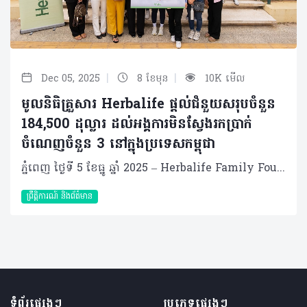
|
|
Dec 05, 2025
8 ខែមុន
10K មើល
មូលនិធិគ្រួសារ Herbalife ផ្តល់ជំនួយសរុបចំនួន
184,500 ដុល្លារ ដល់អង្គការមិនស្វែងរកប្រាក់
ចំណេញចំនួន 3 នៅក្នុងប្រទេសកម្ពុជា
ភ្នំពេញ ថ្ងៃទី 5 ខែធ្នូ ឆ្នាំ 2025 – Herbalife Family Foundation (HFF) ជាអង្គការមិនស្វែងរកប្រាក់ចំណេញអន្តរជាតិមួយ ដែលត្រូវបានគាំទ្រដោយអ្នកចែកចាយឯករាជ្យ និងបុគ្គលិក Herbalife បានប្រកាសថា បានផ្តល់ជំនួយចំនួនសរុប 184,500 ដុល្លារ ដល់អង្គការមិនស្វែងរកប្រាក់ចំណេញចំនួន 3 នៅទូទាំងប្រទេសកម្ពុជា។ អង្គការទាំងនេះស្ថិតក្នុងកម្មវិធី Casa Herbalife ដែលជាគម្រោងសំខាន់របស់ HFF ដើម្បីសហការជាមួយអង្គការមូលដ្ឋានក្នុងការផ្តល់អាហារូបត្ថម្ភ​ ការអប់រំ និងបរិយាកាសសុវត្ថិភាពសម្រាប់កុមារ និងគ្រួសារដែលត្រូវការជំនួយ។ “យើងមានមោទនភាពក្នុងការសហការជាមួយអង្គការដ៏អស្ចារ្យដែលកំពុងបង្កើតការផ្លាស់ប្តូរដែលមានអត្ថន័យក្នុងសហគមន៍​របស់ពួកគេ” លោក Thang Vu នាយកគ្រប់គ្រងទូទៅ ក្រុមហ៊ុន Herbalife កម្ពុជា បានមានប្រសាសន៍ដូច្នេះ និងបានបន្ថែមទៀតថា៖ “ជាមួយអ្នកចែកចាយ និងបុគ្គលិក Herbalife យើងកំពុងធ្វើឱ្យមានការផ្លាស់ប្តូរតាមរយៈការជួយកុមារទទួលបានអាហារូបត្ថម្ភ ការអប់រំ និងការគាំទ្រដែលពួកគេត្រូវការ ដើម្បីអភិវឌ្ឍន៍ជីវិត។” អង្គការទទួលបានជំនួយនៅក្នុងប្រទេសកម្ពុជារួមមាន៖ អង្គការ Pour un Sourire d’Enfant (PSE)៖ ជួយកុមារចេញពីភាពក្រីក្រ និងណែនាំពួកគេទៅរកការងារដែលមានកិត្តិយស និងជំនាញ។ គាំទ្រកុមារច្រើនជាង 6,500 នាក់រៀងរាល់ឆ្នាំ បញ្ចប់ការបណ្តុះបណ្តាលវិជ្ជាជីវៈច្រើនជាង 6,000 នាក់ដែលមានការងារដែលមានគុណភាព។ មន្ទីរពេទ្យកុមារអង្គរ (AHC)៖ ផ្តល់សេវាថែទាំសុខភាពកុមារដោយមានមេត្តាករុណា និងគុណភាពខ្ពស់ ការអប់រំ និងសេវាការពារ។ បានផ្តល់សេវាថែទាំដល់កុមារច្រើនលាននាក់ បម្រើអ្នកជំងឺប្រចាំថ្ងៃចំនួន 350​ – 400 នាក់។ អង្គការ Children’s Future International (CFI)៖ ការពារសិទ្ធិកុមារដែលងាយរងគ្រោះ ដើម្បីធានាសុវត្ថិភាព ការអប់រំ និងការផ្តល់អំណាច។ គាំទ្រសិស្សប្រហែល 1,000 នាក់តាមរយៈសេវាសង្គម និងការអប់រំ; បម្រើកុមារនិងគ្រួសារដែលមានហានិភ័យច្រើនជាង 300។ ឆ្នាំនេះ HFF បានផ្តល់ជំនួយសរុបចំនួន 5 លានដុល្លារ ក្នុងកម្មវិធី Casa Herbalife ដល់អង្គការមិនស្វែងរកប្រាក់ចំណេញចំនួន 165 កន្លែង នៅក្នុង 60 ប្រទេស និងតំបន់។ ជំនួយទាំងនេះ អាចប្រព្រឹត្តទៅបានដោយសារការបរិច្ចាគរបស់អ្នកចែកចាយ Herbalife និងបុគ្គលិក Herbalife ដែលមានការប្តេជ្ញាចិត្តក្នុងការគាំទ្រកម្មវិធីដែលដឹកនាំដោយសហគមន៍ ដើម្បីពង្រឹងសហគមន៍ និងធ្វើឱ្យជីវិតប្រសើរឡើង។ ថវិកានេះរំពឹងថា នឹងអាចជួយកុមារច្រើនជាង 200,000 នាក់នៅទូទាំងពិភពលោក។ តាំងពីបានបង្កើតឡើងនៅឆ្នាំ 1994 HFF បានចំណាយលើសពី 60 លានដុល្លារ ដើម្បីគាំទ្រអង្គការមិនស្វែងរកប្រាក់ចំណេញនៅទូទាំងពិភពលោក ដើម្បីធានាថា កុមារ និងគ្រួសារទទួលបានអាហារូបត្ថម្ភ ការអប់រំ និងធនធានដែលចាំបាច់សម្រាប់ការរីកចម្រើន។ អំពី Herbalife Family Foundation Herbalife Family Foundation (HFF) គឺជាអង្គការមិនស្វែងរកប្រាក់ចំណេញអន្តរជាតិ 501(c)(3) ដែលបានគាំទ្រដោយអ្នកចែកចាយឯករាជ្យ និងបុគ្គលិក Herbalife។ បែបបទនៃការបង្កើតដោយ Mark Hughes ស្ថាបនិកក្រុមហ៊ុន Herbalife គឺ ដើម្បីជួយសហគមន៍ដែលខ្វះខាត។ HFF គាំទ្រកម្មវិធីផ្លាស់ប្តូរជីវិតដែល ផ្តោតលើសុខុមាលភាពកុមារតាម​រយៈអាហារូបត្ថម្ភ និងការអប់រំ។ តាំងពីឆ្នាំ 1994 មក HFF បានចំណាយលើសពី 60 លានដុល្លារដើម្បីគាំទ្រអង្គការមិនស្វែងរកប្រាក់ចំណេញនៅទូទាំងពិភពលោក និងចូលរួមក្នុងការជួយសង្គ្រោះពេលមានគ្រោះធម្មជាតិ។ សម្រាប់ព័ត៌មានបន្ថែម សូមចូលទៅកាន់ herbalifefamilyfoundation.org និងតាមដានយើងនៅ Instagram និង Facebook @Herbalifefamilyfoundation។ អំពីក្រុមហ៊ុន Herbalife ក្រុមហ៊ុន Herbalife (NYSE: HLF) គឺជាក្រុមហ៊ុនសុខភាព និងសុខុមាលភាពឈានមុខគេ និងជាសហគមន៍ដែលកំពុងផ្លាស់ប្តូរជីវិតរបស់មនុស្សជាមួយនឹងផលិតផលអាហារូបត្ថម្ភដ៏អស្ចារ្យ និងជាឱកាសអាជីវកម្មសម្រាប់សមាជិកឯករាជ្យរបស់ខ្លួនចាប់តាំងពីឆ្នាំ 1980។ ក្រុមហ៊ុនផ្តល់ជូននូវផលិតផលដែលគាំទ្រដោយវិទ្យាសាស្រ្តដល់អ្នកប្រើប្រាស់នៅក្នុងទីផ្សារជាង 90។ តាមរយៈសមាជិកឯករាជ្យដែលផ្តល់ជូននូវការបណ្តុះបណ្តាលមួយទល់មួយ និងផ្តល់ការគាំទ្រសហគមន៍ដោយបំផុសគំនិតឱ្យអតិថិជនប្រកាន់ខ្ជាប់នូវរបៀបរស់នៅដែលមានភាពសកម្ម។
ព្រឹត្តិការណ៍ និងព័ត៌មាន
ទំព័រផ្សេងៗ
ប្រភេទផ្សេងៗ