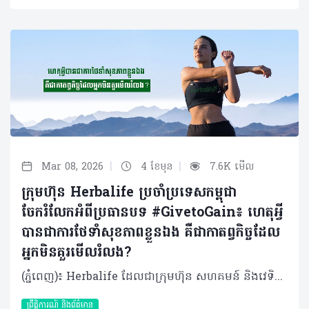
|
|
Mar 08, 2026
4 ខែមុន
7.6K មើល
ក្រុមហ៊ុន Herbalife ប្រចាំប្រទេសកម្ពុជា
ចែករំលែកអំពីប្រធានបទ #GivetoGain៖ ហេតុអ្វី
បានជាការថែទាំសុខភាពខ្លួនឯង គឺជាកាតព្វកិច្ចដែល
អ្នកមិនគួរមើលរំលង?
(ភ្នំពេញ)៖ Herbalife ដែលជាក្រុមហ៊ុន សហគមន៍ និងវេទិកាភ្ជាប់ទំនាក់ទំនង លំដាប់ថ្នាក់ពិភពលោក ផ្នែកសុខភាព និងសុខុមាលភាពបានចែករំលែកអំពី មូលហេតុដែលការថែទាំសុខភាពខ្លួនឯង គឺជាកាតព្វកិច្ចដែលអ្នកមិនគួរមើលរំលង។ ខណៈដែលយើងប្រារព្ធទិវានារីអន្តរជាតិឆ្នាំ ២០២៦ ប្រធានបទ #GiveToGain លើកទឹកចិត្តឱ្យមានការផ្លាស់ប្តូរវិជ្ជមានយូរអង្វែង មិនត្រឹមតែសម្រាប់អ្នកដទៃប៉ុណ្ណោះទេ ប៉ុន្តែគឺសម្រាប់ខ្លួនយើងផ្ទាល់ផងដែរ។ នៅក្នុងគ្រួសារជាច្រើននៅតំបន់អាស៊ីប៉ាស៊ីហ្វិក ស្ត្រីតែងតែរ៉ាប់រងតួនាទីជាច្រើនក្នុងពេលតែមួយ ជាអ្នកជំនាញនៅកន្លែងធ្វើការ ជាអ្នកសម្រេចចិត្តចំពោះកិច្ចការនានានៅផ្ទះ ហើយក៏ជាបង្គោលដ៏រឹងមាំផ្នែកស្មារតីសម្រាប់សមាជិកគ្រួសារទាំងមូលផងដែរ។ ការទទួលខុសត្រូវច្រើនទាំងនេះ តែងតែធ្វើឱ្យមានការទទួលទានអាហារមិនដិតដល់ ឬទាំងប្រញាប់ប្រញាល់ គេងមិនបានគ្រប់គ្រាន់ ភាពតានតឹងកើនឡើង ដែលនាំឱ្យសុខភាព និងសុខុមាលភាពធ្លាក់ចុះ ហើយជារឿយៗច្រើនតែត្រូវបានមើលរំលង។ ក្នុងនាមជាសមាជិកនៃក្រុមប្រឹក្សាយោបល់ផ្នែករបបអាហាររបស់ Herbalife ដែលធ្វើការជាមួយប្រទេសក្នុងតំបន់អាស៊ីប៉ាស៊ីហ្វិក មានការពិតមួយដែលខ្ញុំសង្កេតឃើញម្តងហើយម្តងទៀត៖ នៅពេលដែលស្ត្រីចាប់ផ្តើមវិនិយោគលើសុខភាពផ្ទាល់ខ្លួន គ្រួសារ កន្លែងធ្វើការ និងមនុស្សជំនាន់ក្រោយរបស់ពួកគេក៏ទទួលបានផលប្រយោជន៍ផងដែរ។ តាមរយៈការធ្វើការយ៉ាងជិតស្និទ្ធជាមួយស្ត្រីដែលត្រូវរ៉ាប់រងការទទួលខុសត្រូវច្រើន ប្រធានបទ #GiveToGain បានគូសបញ្ជាក់ពីការពិតដ៏សាមញ្ញមួយ៖ ការថែទាំសុខភាពខ្លួនឯង គឺជាមធ្យោបាយដ៏មានប្រសិទ្ធភាពបំផុតមួយ ដើម្បីរក្សាថាមពល និងភាពធន់ដែលចាំបាច់សម្រាប់ទ្រទ្រង់ទាំងការងារ និងគ្រួសារ។ ការផ្តល់ឱ្យរាងកាយ៖ តួនាទីនៃអាហារូបត្ថម្ភ និងជាតិទឹក ស្ត្រីនៅទូទាំងតំបន់ ក៏កំពុងប្រឈមមុខនឹងបញ្ហាអាហារូបត្ថម្ភដែលគួរឱ្យកត់សម្គាល់។ របាយការណ៍នានាបង្ហាញថា អត្រាលើសទម្ងន់ចំពោះមនុស្សពេញវ័យមានការកើនឡើងជាលំដាប់ ខណៈដែលបញ្ហាកុមារក្រិន និងជំងឺស្លេកស្លាំងនៅតែបន្តរីករាលដាលក្នុងចំណោមស្ត្រីក្នុងវ័យបន្តពូជ។ បន្ទុកទ្វេដងនេះប៉ះពាល់ដល់គ្រប់ទិដ្ឋភាពទាំងអស់ចាប់តាំងពីសុខភាពមាតា និងទារក រហូតដល់ថាមពលប្រចាំថ្ងៃ និងភាពរឹងមាំផ្នែកស្មារតី ដែលកាន់តែបញ្ជាក់ពីភាពចាំបាច់សម្រាប់ស្ត្រី ក្នុងការយកចិត្តទុកដាក់ពីសុខភាព និងសុខុមាលភាពរបស់ខ្លួនតាមរយៈការជ្រើសរើសដ៏ត្រឹមត្រូវ និងប្រកបដោយការយល់ដឹង។ អាហារូបត្ថម្ភគឺជាគ្រឹះនៃសុខភាព ដែលជួយទ្រទ្រង់ដល់កម្រិតថាមពល ស្ថិរភាពមេតាប៉ូលីស ប្រព័ន្ធភាពស៊ាំរឹងមាំ និងការឈានចូលវ័យជរាប្រកបដោយសុខភាពល្អពេញមួយជីវិតរបស់ស្ត្រី។ ការសិក្សានានាបានបង្ហាញថា កង្វះមីក្រូសារជាតិ ជាពិសេសជាតិដែក ហ្វូឡាត (folate) និងវីតាមីន B12 គឺជារឿងធម្មតាក្នុងចំណោមស្ត្រីក្នុងវ័យបន្តពូជនៅទូទាំងអាស៊ី បើទោះបីជាពួកគេទទួលបានបរិមាណកាឡូរីគ្រប់គ្រាន់ក៏ដោយ។ ការញ៉ាំទឹកឱ្យបានគ្រប់គ្រាន់ (ប្រហែល ២ លីត្រក្នុងមួយថ្ងៃ) ជួយឱ្យរាងកាយប្រើប្រាស់សារធាតុចិញ្ចឹមបានល្អ និងរក្សាមុខងារប្រចាំថ្ងៃ។ ដើម្បីរក្សាសុខភាពឱ្យបានល្អ ស្ត្រីគួរទម្លាប់យកទឹកតាមខ្លួន ជ្រើសរើសភេសជ្ជៈដែលមានជាតិស្ករទាប និងកម្រិតការញ៉ាំជាតិកាហ្វេអ៊ីនឱ្យបានសមស្រប ដើម្បីកុំឱ្យប៉ះពាល់ដល់តុល្យភាពជាតិទឹកក្នុងរាងកាយ។ ការផ្លាស់ប្តូរអ័រម៉ូន កំណត់តម្រូវការអាហារូបត្ថម្ភ ពេញមួយជីវិតរបស់ស្ត្រី តម្រូវការអាហារូបត្ថម្ភវិវឌ្ឍទៅតាមការផ្លាស់ប្តូរអ័រម៉ូន។ ឧទាហរណ៍៖ ក្នុងអំឡុងពេលមានរដូវ៖ ការបាត់បង់ជាតិដែកជាទៀងទាត់បានបង្កើនតម្រូវការអាហារដែលសម្បូរជាតិដែក ដូចជា សាច់គ្មានខ្លាញ់ សណ្តែកលីងទីល (lentils) សណ្តែកគ្រប់ប្រភេទ បន្លែស្លឹកបៃតង និងគ្រាប់ធញ្ញជាតិដែលបន្ថែមសារធាតុចិញ្ចឹម។ ការទទួលទានអាហារទាំងនេះ រួមជាមួយផ្លែឈើ និងបន្លែដែលសម្បូរវីតាមីន C នឹងជួយបង្កើនប្រសិទ្ធភាពនៃការបឺតស្រូបជាតិដែកចូលទៅក្នុងរាងកាយ។ ដំណាក់កាលអស់រដូវ៖ នាំមកនូវការប្រែប្រួលអ័រម៉ូន និងការផ្លាស់ប្តូរប្រព័ន្ធមេតាប៉ូលីស ដែលបង្កើនហានិភ័យនៃជំងឺសរសៃឈាមបេះដូង។ ដើម្បីទប់ស្កាត់បញ្ហានេះ ស្ត្រីគួរផ្ដោតលើការញ៉ាំបន្លែ ផ្លែឈើ និងអាហារសម្បូរអូមេហ្គា-៣ (ដូចជាត្រី និងគ្រាប់ធញ្ញជាតិ) ដើម្បីរក្សាកម្រិតកូឡេស្តេរ៉ុលឱ្យមានតុល្យភាព បន្ថែមពីនេះការញ៉ាំអាហារដែលមានជាតិសរសៃខ្ពស់ (ដូចជា សណ្តែក ផ្លែប៉ោមជាដើម) នឹងជួយគ្រប់គ្រងជាតិខ្លាញ់ក្នុងឈាម និងជួយឱ្យឆាប់ឆ្អែត ដែលមានប្រយោជន៍ខ្លាំងក្នុងការរក្សារាង និងទម្ងន់។ ចាប់ពីវ័យ ៤០ ឆ្នាំឡើងទៅ៖ ការថយចុះអរម៉ូនអ៊ឹស្ត្រូសែន (estrogen) អាចពន្លឿនការបាត់បង់កម្លាំងសាច់ដុំតាមអាយុ (sarcopenia)។ ការធ្វើសកម្មភាពរាងកាយឱ្យបានគ្រប់គ្រាន់ រួមទាំងការហាត់ប្រាណដែលផ្តោតលើការពង្រឹងកម្លាំង (resistance training) និងការទទួលទានប្រូតេអ៊ីនគ្រប់គ្រាន់ គឺចាំបាច់ណាស់សម្រាប់រក្សាសាច់ដុំ និងកម្លាំង។ ការប្រើប្រាស់អាហារបំប៉នអាចជួយបំពេញចន្លោះខ្វះខាតនៃរបបអាហារ ប៉ុន្តែគួរតែត្រូវបានរៀបចំឡើងឱ្យស្របតាមតម្រូវការបុគ្គល និងណែនាំដោយអ្នកជំនាញ ឬគ្រូបង្វឹកដែលមានការបណ្តុះបណ្តាលត្រឹមត្រូវ។ ទំនាក់ទំនងរវាងភាពតានតឹង ការគេង និងការគ្រប់គ្រងទម្ងន់ ការគេងលក់ស្កប់ស្កល់ ការហាត់ប្រាណ និងការគ្រប់គ្រងស្ត្រេស គឺជាកត្តាដែលមិនអាចខ្វះបានក្នុងការរក្សាទម្ងន់ និងសម្រស់ស្បែក។ ការអនុវត្តទម្លាប់ទាំងនេះឱ្យបានជាប់លាប់ នឹងជួយឱ្យអ័រម៉ូនមានតុល្យភាព ជម្រុញប្រព័ន្ធដុតរំលាយអាហារ និងជួយឱ្យរាងកាយមានសមត្ថភាពជួសជុលកោសិកាដែលខូចខាតឡើងវិញបានយ៉ាងល្អ។ ការហាត់ប្រាណកម្រិតមធ្យម ១៥០ នាទីក្នុងមួយសប្តាហ៍ រួមជាមួយលំហាត់ប្រាណដែលផ្តោតលើការពង្រឹងកម្លាំង ជួយពង្រឹងសរសៃឈាមបេះដូង សាច់ដុំ ឆ្អឹង និងគុណភាពនៃការគេង ដែលជាកត្តាចាំបាច់បំផុតសម្រាប់ស្ត្រីវ័យអស់រដូវ។ បន្ថែមពីនេះ ការគេងឱ្យទៀងពេល និងការកាត់បន្ថយការប្រើទូរស័ព្ទមុនចូលគេង គឺជាគ្រឹះដ៏សំខាន់ក្នុងការទ្រទ្រង់ប្រព័ន្ធដុតរំលាយអាហារ ជួយដល់ការគ្រប់គ្រងទម្ងន់ និងធានាបាននូវវ័យជរាដែលមានសុខភាពល្អ។ របបអាហារត្រឹមត្រូវ (ដូចជាអូមេហ្គា-៣ ញ៉ាំទឹកឱ្យគ្រប់គ្រាន់ និងទៀងពេល) ជួយកាត់បន្ថយស្ត្រេស ធ្វើឱ្យគេងលក់ស្រួល និងរក្សាតុល្យភាពអារម្មណ៍ឱ្យបានល្អ ទោះបីជាត្រូវប្រឈមនឹងសម្ពាធការងារប្រចាំថ្ងៃក៏ដោយ។ ការស្រាវជ្រាវក៏បានរកឃើញដែរថា ការគាំទ្រពីសង្គមជួយឱ្យស្ត្រីមានផ្លូវចិត្តល្អ និងដោះស្រាយបញ្ហាបានពូកែ។ កាលណាស្ត្រីមានសុខភាពល្អ វានឹងជម្រុញឱ្យគ្រួសារ សហគមន៍ និងសេដ្ឋកិច្ចទាំងមូល រីកចម្រើន និងរឹងមាំទៅតាមនោះដែរ។ សរុបសេចក្តីមកវិញ សុខុមាលភាពក្នុងរយៈពេលយូរអង្វែង កើតចេញពីការជ្រើសរើសថែទាំ និងចិញ្ចឹមបីបាច់រាងកាយឱ្យបានទៀងទាត់ជារៀងរាល់ថ្ងៃ ជាជាងការចាំទាល់តែមានរោគសញ្ញាឈឺទើបចាប់ផ្តើមការពារ។ អំពីក្រុមហ៊ុន Herbalife ក្រុមហ៊ុន Herbalife (NYSE: HLF) គឺជាក្រុមហ៊ុនសុខភាព និងសុខុមាលភាពឈានមុខគេ និងជាសហគមន៍ដែលកំពុងផ្លាស់ប្តូរជីវិតរបស់មនុស្សជាមួយនឹងផលិតផលអាហារូបត្ថម្ភដ៏អស្ចារ្យ និងជាឱកាសអាជីវកម្មសម្រាប់សមាជិកឯករាជ្យរបស់ខ្លួនចាប់តាំងពីឆ្នាំ 1980។ ក្រុមហ៊ុនផ្តល់ជូននូវផលិតផលដែលគាំទ្រដោយវិទ្យាសាស្រ្តដល់អ្នកប្រើប្រាស់នៅក្នុងទីផ្សារជាង 90។ តាមរយៈសមាជិកឯករាជ្យដែលផ្តល់ជូននូវការបណ្តុះបណ្តាលមួយទល់មួយ និងផ្តល់ការគាំទ្រសហគមន៍ដោយបំផុសគំនិតឱ្យអតិថិជនប្រកាន់ខ្ជាប់នូវរបៀបរស់នៅដែលមានភាពសកម្ម។
ព្រឹត្តិការណ៍ និងព័ត៌មាន