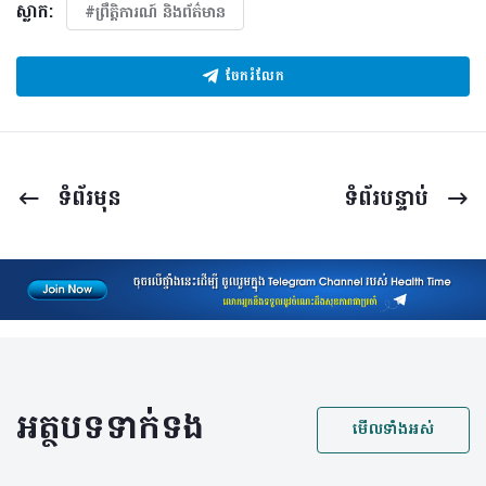
ស្លាក:
#ព្រឹត្តិការណ៍ និងព័ត៌មាន
ចែករំលែក
ទំព័រ​មុន
ទំព័រ​បន្ទាប់
អត្ថបទទាក់ទង
មើលទាំងអស់