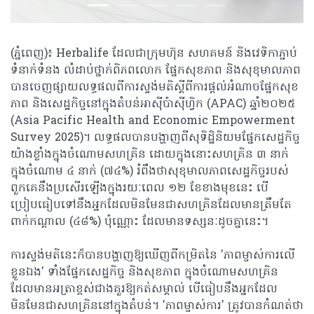
(ភ្នំពេញ)៖ Herbalife ដែលជាក្រុមហ៊ុន សហគមន៍ និងវេទិកាភ្ជាប់
ទំនាក់ទំនង លំដាប់ថ្នាក់ពិភពលោក ផ្នែកសុខភាព និងសុខុមាលភាព
បានចេញផ្សាយលទ្ធផលពីការស្ទង់មតិស្តីពីការផ្តល់អំណាចផ្នែកសុខ
ភាព និងសេដ្ឋកិច្ចនៅក្នុងតំបន់អាស៊ីប៉ាស៊ីហ្វិក (APAC) ឆ្នាំ២០២៥
(Asia Pacific Health and Economic Empowerment
Survey 2025)។ លទ្ធផលបានបង្ហាញពីសុទិដ្ឋិនិយមផ្នែកសេដ្ឋកិច្ច
យ៉ាងខ្លាំងក្នុងចំណោមសហគ្រិន ដោយក្នុងនោះសហគ្រិន ៣ នាក់
ក្នុងចំណោម ៤ នាក់ (៧៤%) រំពឹងថាសុខុមាលភាពសេដ្ឋកិច្ចរបស់
ពួកគេនឹងប្រសើរឡើងក្នុងរយៈពេល ១២ ខែខាងមុខនេះ បើ
ប្រៀបធៀបទៅនឹងអ្នកដែលមិនមែនជាសហគ្រិនដែលមានត្រឹមតែ
ពាក់កណ្តាល (៤៨%) ប៉ុណ្ណោះ ដែលមានទស្សនៈដូចគ្នានេះ។
ការស្ទង់មតិនេះក៏បានបង្ហាញឱ្យឃើញពីកម្រិតនៃ 'ភាពម្ចាស់ការលើ
ខ្លួនឯង' ទាំងផ្នែកសេដ្ឋកិច្ច និងសុខភាព ក្នុងចំណោមសហគ្រិន
ដែលមានអត្រាខ្ពស់ជាងគួរឱ្យកត់សម្គាល់ បើធៀបនឹងអ្នកដែល
មិនមែនជាសហគ្រិននៅក្នុងតំបន់។ 'ភាពម្ចាស់ការ' ត្រូវបានកំណត់ថា