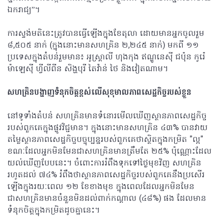
ឯករាជ្យ”។
ការស្ទង់មតិនេះត្រូវបានធ្វើឡើងក្នុងខែតុលា ដោយមានអ្នកចូលរួម
៨,៥០៥ នាក់ (ក្នុងនោះមានសហគ្រិន ២,២៤៥ នាក់) មកពី ១១
ប្រទេសក្នុងតំបន់រួមមាន៖ អូស្ត្រាលី ហុងកុង ឥណ្ឌូនេស៊ី ជប៉ុន កូរ៉េ
ម៉ាឡេស៊ី ហ្វីលីពីន សិង្ហបុរី តៃវ៉ាន់ ថៃ និងវៀតណាម។
សហគ្រិនបង្ហាញទំនុកចិត្តខ្ពស់លើសុខុមាលភាពសេដ្ឋកិច្ចរបស់ខ្លួន
នៅទូទាំងតំបន់ សហគ្រិនមានទំនោរមើលឃើញស្ថានភាពសេដ្ឋកិច្ច
របស់ពួកគេក្នុងផ្លូវវិជ្ជមាន។ ក្នុងនោះមានសហគ្រិន ៤៣% បានវាយ
តម្លៃស្ថានភាពសេដ្ឋកិច្ចបច្ចុប្បន្នរបស់ពួកគេថាស្ថិតក្នុងកម្រិត "ល្អ"
ខណៈដែលអ្នកមិនមែនជាសហគ្រិនមានត្រឹមតែ ២៥% ប៉ុណ្ណោះដែល
យល់ឃើញបែបនេះ។ ចំពោះការរំពឹងទុកទៅថ្ងៃមុខវិញ សហគ្រិន
រហូតដល់ ៧៤% រំពឹងថាស្ថានភាពសេដ្ឋកិច្ចរបស់ពួកគេនឹងប្រសើរ
ឡើងក្នុងរយៈពេល ១២ ខែខាងមុខ ក្នុងពេលដែលអ្នកមិនមែន
ជាសហគ្រិនមានចំនួនមិនដល់ពាក់កណ្តាល (៤៨%) ផង ដែលមាន
ទំនុកចិត្តក្នុងកម្រិតដូចគ្នានេះ។