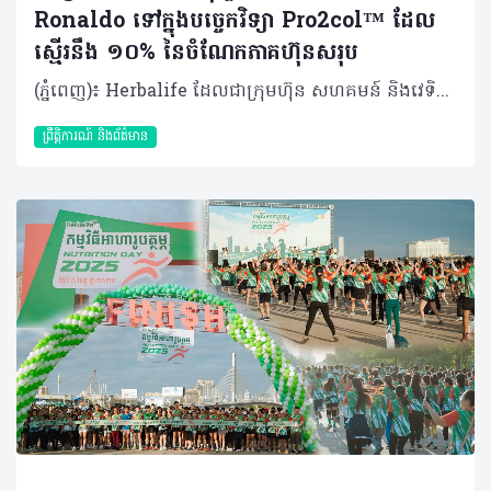
Ronaldo ទៅក្នុងបច្ចេកវិទ្យា Pro2col™ ដែល
ស្មើរនឹង ១០% នៃចំណែកភាគហ៊ុនសរុប
(ភ្នំពេញ)៖ Herbalife ដែលជាក្រុមហ៊ុន សហគមន៍ និងវេទិកាភ្ជាប់ទំនាក់ទំនង លំដាប់ថ្នាក់ពិភពលោក ផ្នែកសុខភាព និងសុខុមាលភាពនៅថ្ងៃនេះបានប្រកាសថា កីឡាករអន្តរជាតិលោក Cristiano Ronaldo បានទិញយកភាគហ៊ុន ១០% នៅក្នុងក្រុមហ៊ុន HBL Pro2col Software, LLC ដែលជាក្រុមហ៊ុនបុត្រសម្ព័ន្ធកាន់កាប់ទាំងស្រុងដោយក្រុមហ៊ុន Herbalife និងជាម្ចាស់កាន់កាប់បច្ចេកវិទ្យា Pro2col។ Pro2col គឺជាប្រព័ន្ធប្រតិបត្តិការសុខភាព និងសុខុមាលភាពផ្ទាល់ខ្លួនតាមបែបឌីជីថលជំនាន់ចុងក្រោយបង្អស់របស់ Herbalife ដែលត្រូវបានរចនាឡើងដើម្បីជំរុញការចូលរួមប្រចាំថ្ងៃ ការផ្លាស់ប្តូរឥរិយាបថប្រកបដោយនិរន្តរភាព និងលទ្ធផលដែលអាចវាស់វែងបាន តាមរយៈវិធីសាស្ត្រសុខុមាលភាពដែលផ្អែកលើទិន្នន័យដែលមានរចនាសម្ព័ន្ធច្បាស់លាស់។ លោក Ronaldo បានវិនិយោគទឹកប្រាក់ចំនួន ៧.៥ លានដុល្លារ រួមជាមួយការប្តេជ្ញាចិត្តក្នុងការផ្តល់នូវសេវាកម្ម និងសិទ្ធិឧបត្ថម្ភដល់ Pro2col Software។ ការវិនិយោគនេះសបញ្ជាក់ឱ្យឃើញពីការប្តេជ្ញាចិត្តរបស់លោកចំពោះសុខភាព និងអាហារូបត្ថម្ភ។ វាក៏ឆ្លុះបញ្ចាំងពីទំនុកចិត្តរបស់លោកចំពោះអនាគតនៃអាហារូបត្ថម្ភផ្ទាល់ខ្លួន និងចក្ខុវិស័យរបស់ Herbalife ក្នុងការធ្វើឱ្យកម្មវិធីសុខុមាលភាពផ្ទាល់ខ្លួននេះ អាចត្រូវបានប្រើប្រាស់បានទូលំទូលាយទូទាំងពិភពលោក ដោយរួមបញ្ចូលគ្នានូវបច្ចេកវិទ្យាច្នៃប្រឌិត និងសហគមន៍អ្នកចែកចាយដ៏ធំរបស់យើង។ Herbalife បានក្លាយជាដៃគូអាហារូបត្ថម្ភរបស់លោក Ronaldo ចាប់តាំងពីឆ្នាំ ២០១៣ មកម្ល៉េះ ដោយលោកបានដើរតួចយ៉ាងសំខាន់ក្នុងការចូលរួមជម្រុញការប្រើប្រាស់អាហារូបត្ថម្ភឱ្យកាន់តែប្រសើរឡើងនៅទូទាំងពិភពលោក។ កន្លងមក Herbalife និងលោក Ronaldo បានសហការគ្នាលើការដាក់ចេញនូវផលិតផល Herbalife24® CR7 Drive ដែលជាភេសជ្ជៈកីឡាដែលត្រូវបានបង្កើតឡើងដើម្បីបំពេញតម្រូវការអាហារូបត្ថម្ភ និងតម្រូវការសម្រាប់ការលេងកីឡារបស់វីរបុរសបាល់ទាត់ពិភពលោករូបនេះ និងផ្តល់អត្ថប្រយោជន៍ដល់កីឡាករគ្រប់កម្រិតនៅជុំវិញពិភពលោក។ លោក Stephan Gratziani អគ្គនាយកប្រតិបត្តិក្រុមហ៊ុន Herbalife បានមានប្រសាសន៍ថា៖ «លោក Cristiano គឺជាដៃគូដ៏មានតម្លៃអស់រយៈពេលជាងមួយទសវត្សរ៍មកហើយ ហើយការសម្រេចចិត្តរបស់លោកក្នុងការទិញយកភាគហ៊ុននៅក្នុង Pro2col គឺជាចំណុចរបត់ដ៏សំខាន់មួយនៅក្នុងទំនាក់ទំនងរបស់យើង»។ «ការវិនិយោគរបស់លោកឆ្លុះបញ្ចាំងពីជំនឿរួមគ្នាលើឥទ្ធិពលនៃអាហារូបត្ថម្ភ ទិន្នន័យ បញ្ញាសិប្បនិម្មិត និងការលើកកម្ពស់ការយល់ដឹងផ្ទាល់ខ្លួន ដើម្បីជំរុញឱ្យលទ្ធផលសុខភាពបុគ្គលកាន់តែប្រសើរឡើងៗ ក៏ដូចជាពង្រឹងទំនុកចិត្តរបស់លោកទៅលើរបស់ Pro2col​ ផងដែរ»។ Pro2col ប្រើប្រាស់ទិន្នន័យផ្ទាល់ខ្លួនរបស់បុគ្គលម្នាក់ៗ ដើម្បីបង្កើតផែនការសុខុមាលភាពជាក់លាក់សម្រាប់បុគ្គលនោះ ជាមួយនឹងប្រព័ន្ធតាមដានអាហារូបត្ថម្ភឆ្លាតវៃ។ កម្មវិធីនេះអាចសម្របខ្លួនទៅទៅតាមរបៀបរស់នៅរបស់បុគ្គលម្នាក់ៗ ដែលវានឹងធ្វើឱ្យកម្មវិធីសុខុមាលក្លាយជារឿងសាមញ្ញ និងមានលក្ខណៈឯកជន។ ចំណុចស្នូលរបស់វាគឺ Pro2Score ដែលជាប្រព័ន្ធវាយតម្លៃសុខុមាលភាព នឹងតាមដានចំណុចសំខាន់ៗ ដែលត្រូវបានរចនាឡើងដើម្បីផ្តល់នូវភាពច្បាស់លាស់ ការលើកទឹកចិត្ត និងទិន្នន័យដែលអាចយកមកអនុវត្តបានជាក់ស្តែង។លើសពីនេះទៅទៀត Pro2col ក៏ផ្តល់ជូនអ្នកចែកចាយឯករាជ្យរបស់ Herbalife នូវឧបករណ៍ចាំបាច់ និងចំណេះដឹងបន្ថែមអំពីវេទិកានេះ ដើម្បីជួយគាំទ្រដល់អតិថិជនរបស់ពួកគេឱ្យទទួលបាននូវកម្មវិធីសុខុមាលភាពផ្ទាល់ខ្លួនដែលអាចចូលប្រើប្រាស់បានដោយងាយ និងអាចពង្រីកវិសាលភាពបានវែងឆ្ងាយបន្តទៀត។ លោក Cristiano Ronaldo បានមានប្រសាសន៍ថា៖ «បន្ទាប់ពីបានរួមរស់ជាមួយគ្នាអស់រយៈពេលជាងមួយទសវត្សរ៍ ទំនាក់ទំនងរបស់យើងមានមូលដ្ឋានលើទំនុកចិត្ត និងចក្ខុវិស័យរួមគ្នា។ ការវិនិយោគលើ Pro2col វាហាក់បីដូចជាការវិវត្តន៍តាមបែបធម្មជាតិដូច្នោះ។ ក្រៅតែអំពីការរតំណាងឱ្យ Herbalife នេះគឺជាការជួយរៀបចំ និងពង្រីកវេទិកាមួយដែលអាចផ្លាស់ប្តូររបៀបដែលមនុស្សអាចយកចិត្តទុកដាក់ទៅលើសុខភាព និងសុខុមាលភាពរបស់ពួកគេបានយ៉ាងពិតប្រាកដ»។ លោកក៏មានប្រសាសន៍បន្ថែមទៀតផងដែរថា «ខ្ញុំបានឃើញដោយផ្ទាល់ភ្នែកពីរបៀបដែល Herbalife រួមបញ្ចូលគ្នាទាំងវិទ្យាសាស្ត្រ ការច្នៃប្រឌិត និងការគាំទ្រដែលមានលក្ខណៈឯកជន ដើម្បីធ្វើឱ្យបញ្ហាសុខភាព និងសុខុមាលភាពកាន់តែងាយស្រួលចូលប្រើប្រាស់។ ការធ្វើការងាររួមគ្នាជាមួយ Herbalife ដើម្បីបង្កើតអ្វីមួយដែលមានឥទ្ធិពលយូរអង្វែង គឺជាអ្វីដែលជំរុញទឹកចិត្តខ្ញុំនៅក្នុងដំណាក់កាលនៃអាជីពរបស់ខ្ញុំនេះ»។ Pro2col គាំទ្រដល់យុទ្ធសាស្ត្ររយៈពេលវែងរបស់ Herbalife ក្នុងការក្លាយជាវេទិកាសុខភាព និងសុខុមាលភាពដែលតភ្ជាប់គ្នា និងផ្អែកលើទិន្នន័យ ដោយរួមបញ្ចូលនូវផលិតផលដែលមានគុណភាព សហគមន៍ដ៏ធំបញ្ញាសិប្បនិម្មិត និងសមត្ថភាពឌីជីថល ដើម្បីបម្រើអតិថិជនទូទាំងពិភពលោកឱ្យកាន់តែប្រសើរឡើង។ Herbalife បានចាប់ផ្តើមការសាកល្បង (beta rollout) Pro2col ជាដំណាក់កាលជាយុទ្ធសាស្ត្រ ដោយមានគោលបំណងប្រមូលការយល់ដឹងពីអ្នកប្រើប្រាស់ក្នុងទីផ្សារ ដែលនឹងគាំទ្រដល់ការចេញផ្សាយជាលក្ខណៈពាណិជ្ជកម្មកាន់តែទូលំទូលាយនាពេលអនាគល។ បច្ចុប្បន្ន ការចូលប្រើប្រាស់ដំណាក់កាលសាកល្បងនេះ មានសម្រាប់អ្នកចែកចាយ និងអតិថិជននៅក្នុងសហរដ្ឋអាមេរិក កាណាដា និងព័រតូរីកូតែប៉ុណ្ណោះ។ ក្រុមហ៊ុនរំពឹងថានឹងពង្រីកការចូលប្រើប្រាស់ដំណាក់កាលសាកល្បងទៅកាន់ទីផ្សារអន្តរជាតិបន្ថែមទៀត ដោយចាប់ផ្តើមពីទីផ្សារជ្រើសរើសក្នុងតំបន់ EMEA ក្នុងឆ្នាំ ២០២៦។ អំពីក្រុមហ៊ុន Herbalife ក្រុមហ៊ុន Herbalife (NYSE: HLF) គឺជាក្រុមហ៊ុនសុខភាព និងសុខុមាលភាពឈានមុខគេ និងជាសហគមន៍ដែលកំពុងផ្លាស់ប្តូរជីវិតរបស់មនុស្សជាមួយនឹងផលិតផលអាហារូបត្ថម្ភដ៏អស្ចារ្យ និងជាឱកាសអាជីវកម្មសម្រាប់អ្នកសមាជិកឯករាជ្យរបស់ខ្លួនចាប់តាំងពីឆ្នាំ 1980។ ក្រុមហ៊ុនផ្តល់ជូននូវផលិតផលដែលគាំទ្រដោយវិទ្យាសាស្រ្តដល់អ្នកប្រើប្រាស់នៅក្នុងទីផ្សារជាង90។ តាមរយៈសមាជិកឯករាជ្យដែលផ្តល់ជូននូវការបណ្តុះបណ្តាលមួយទល់មួយ និងផ្តល់ការគាំទ្រសហគមន៍ដោយបំផុសគំនិតឱ្យអតិថិជនប្រកាន់ខ្ជាប់នូវរបៀបរស់នៅដែលមានភាពសកម្ម។
ព្រឹត្តិការណ៍ និងព័ត៌មាន