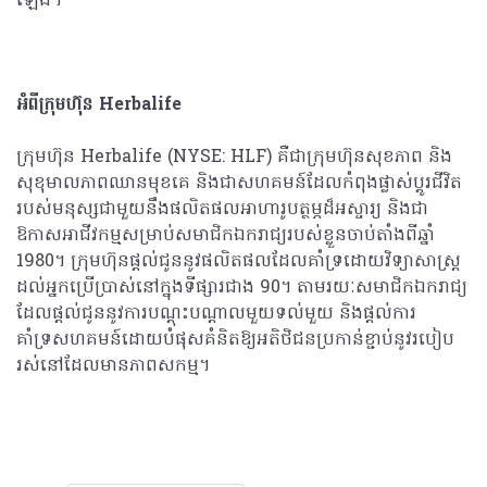
ឡើង។
អំពីក្រុមហ៊ុន
Herbalife
ក្រុមហ៊ុន Herbalife (NYSE: HLF) គឺជាក្រុមហ៊ុនសុខភាព និង
សុខុមាលភាពឈានមុខគេ និងជាសហគមន៍ដែលកំពុងផ្លាស់ប្តូរជីវិត
របស់មនុស្សជាមួយនឹងផលិតផលអាហារូបត្ថម្ភដ៏អស្ចារ្យ និងជា
ឱកាសអាជីវកម្មសម្រាប់សមាជិកឯករាជ្យរបស់ខ្លួនចាប់តាំងពីឆ្នាំ
1980។ ក្រុមហ៊ុនផ្តល់ជូននូវផលិតផលដែលគាំទ្រដោយវិទ្យាសាស្រ្ត
ដល់អ្នកប្រើប្រាស់នៅក្នុងទីផ្សារជាង 90។ តាមរយៈសមាជិកឯករាជ្យ
ដែលផ្តល់ជូននូវការបណ្តុះបណ្តាលមួយទល់មួយ និងផ្តល់ការ
គាំទ្រសហគមន៍ដោយបំផុសគំនិតឱ្យអតិថិជនប្រកាន់ខ្ជាប់នូវរបៀប
រស់នៅដែលមានភាពសកម្ម។