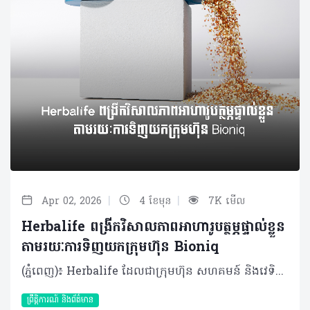
|
|
Apr 02, 2026
4 ខែមុន
7K មើល
Herbalife ពង្រីកវិសាលភាពអាហារូបត្ថម្ភផ្ទាល់ខ្លួន
តាមរយៈការទិញយកក្រុមហ៊ុន Bioniq
(ភ្នំពេញ)៖ Herbalife ដែលជាក្រុមហ៊ុន សហគមន៍ និងវេទិកាភ្ជាប់ទំនាក់ទំនង លំដាប់ថ្នាក់ពិភពលោក ផ្នែកសុខភាព និងសុខុមាលភាពបានចែករំលែកអំពី ការប្រកាសអំពីកិច្ចព្រមព្រៀងក្នុងការទិញយកទ្រព្យសម្បត្តិមួយចំនួនពីក្រុមហ៊ុន Bioniq ដែលជាក្រុមហ៊ុនអាហារូបត្ថម្ភផ្ទាល់ខ្លួន ដែលមានមូលដ្ឋាននៅចក្រភពអង់គ្លេស។ ប្រតិបត្តិការនេះនឹងជម្រុញ Herbalife ឱ្យឈានទៅមុខមួយកម្រិតទៀត ក្នុងនាមជាក្រុមហ៊ុនសុខភាព និងសុខុមាលភាពដែលផ្អែកលើបច្ចេកវិទ្យា និងទិន្នន័យ។ លោក Stephan Gratziani នាយកប្រតិបត្តិក្រុមហ៊ុន Herbalife បានមានប្រសាសន៍ថា៖ “សុខភាព និងសុខុមាលភាព គឺកាន់តែមានលក្ខណៈផ្ទាល់ខ្លួន និងផ្អែកលើទិន្នន័យព័ត៌មាន។ តាមរយៈការបញ្ចូលបច្ចេកវិទ្យាអាហារូបត្ថម្ភផ្ទាល់ខ្លួនរបស់ Bioniq ជាមួយ Pro2col តាមរយៈបណ្តាញចែកចាយទូទាំងពិភពលោករបស់យើង គឺយើងកំពុងពង្រីកវិសាលភាពក្នុងការផ្តល់ជូននូវសុខុមាលភាពផ្ទាល់ខ្លួនក្នុងកម្រិតដ៏ធំធេងមួយ”។ Bioniq បង្កើតរូបមន្តអាហារូបត្ថម្ភផ្ទាល់ខ្លួនដោយប្រើប្រាស់បច្ចេកវិទ្យា ព័ត៌មានសុខភាពបុគ្គល និងមូលដ្ឋានទិន្នន័យជីវសញ្ញាផ្ទាល់ខ្លួន។ រូបមន្តអាហារូបត្ថម្ភរបស់ Bioniq ត្រូវបានរចនាឡើងសម្រាប់បុគ្គលជាច្រើនប្រភេទ ចាប់ពីអ្នកប្រើប្រាស់ទូទៅ រហូតដល់អត្តពលិកលំដាប់ពិភពលោក រួមទាំងលោក Cristiano Ronaldo ផងដែរ។ Bioniq នឹងមកបំពេញបន្ថែមលើ Pro2col និង Link BioSciences ដែលត្រូវបានទិញយកក្នុងគ្រាមុនដោយ Herbalife។ ការទិញយកទ្រព្យសម្បត្តិរបស់ Bioniq អនុញ្ញាតឱ្យ Herbalife អាចផ្តល់ជូននូវអាហារូបត្ថម្ភផ្ទាល់ខ្លួនកាន់តែទូលំទូលាយ និងបានកាន់តែច្រើនទម្រង់ជាងមុន។ ការរួមបញ្ចូលគ្នានៃបច្ចេកវិទ្យារបស់ Bioniq ជាមួយនឹងជំនាញផលិតកម្មរបស់ Herbalife នឹងអនុញ្ញាតឱ្យក្រុមហ៊ុនពង្រីកអាហាររូបត្ថម្ភបានក្នុងកម្រិតកាន់តែធំ និងកាន់តែលឿនរហ័ស។ លោក Vadim Fedotov ស្ថាបនិក និងជាប្រធានក្រុមហ៊ុន Bioniq បានមានប្រសាសន៍ថា៖ «ខ្ញុំបានបង្កើត Bioniq ក្នុងឆ្នាំ ២០១៩ ជាមួយនឹងចក្ខុវិស័យក្នុងការជួយមនុស្សដើម្បីធ្វើឱ្យសុខុមាលភាពរបស់ពួកគេកាន់តែប្រសើរ តាមរយៈវិធីសាស្ត្រអាហារូបត្ថម្ភ ដែលផ្អែកលើវិទ្យាសាស្ត្រ ដែលរួមបញ្ចូលទិន្នន័យជីវសញ្ញា និងរបៀបរស់នៅរបស់បុគ្គលផ្ទាល់ខ្លួន។ខ្ញុំរីករាយដែលបានចូលរួមជាមួយ Herbalife រួមជាមួយនឹងបណ្តាញចែកចាយទូទាំងពិភពលោក និងការប្តេជ្ញាចិត្តក្នុងការលើកកម្ពស់សុខុមាលភាពក្នុងកម្រិតជាសកលរបស់ Herbalife»។ លោក Cristiano Ronaldo ដែលជាដៃគូរបស់ Herbalife និងជាម្ចាស់ភាគហ៊ុនម្នាក់របស់ Bioniq ផងនោះ គាំទ្រយ៉ាងពេញទំហឹងនូវគោលដៅរបស់ Herbalife ក្នុងការនាំយកអាហាររូបត្តម្ភដែលរៀបចំតាមតម្រូវការបុគ្គល ទៅកាន់មនុស្សកាន់តែច្រើននៅទូទាំងពិភពលោក តាមរយៈបណ្តាញអ្នកចែកចាយឯករាជ្យដែលមានស្រាប់។ លោក Cristiano Ronaldo បានមានប្រសាសន៍ថា៖ “ពេញមួយអាជីពរបស់ខ្ញុំ ជីវមាត្រ (biometrics) និងអាហាររូបត្តម្ភផ្ទាល់ខ្លួន គឺជាចំណុចស្នូលក្នុងការជួយឱ្យខ្ញុំអាចធ្វើសកម្មភាព និងប្រកួតប្រជែងក្នុងកម្រិតខ្ពស់បំផុតមួយបាន។ ក្នុងនាមជាអ្នកប្រើប្រាស់ Herbalife និង Bioniq ផ្ទាល់ជាច្រើនឆ្នាំមកនេះ ខ្ញុំយល់ច្បាស់ថាការប្រើប្រាស់អាហារូបត្ថម្ភដែលរៀបចំឱ្យត្រូវតាមតម្រូវការជាក់ស្តែង ពិតជាមានសារៈសំខាន់ណាស់ក្នុងការជួយឱ្យរាងកាយ និងសមត្ថភាពរបស់ខ្ញុំអាចឡើងទៅដល់កម្រិតខ្ពស់បាន។ ខ្ញុំពិតជារីករាយណាស់ដែលបានឃើញ Bioniq ក្លាយជាផ្នែកមួយនៃវិសាលភាពដ៏ធំធេងរបស់ Herbalife ក្នុងការជម្រុញអោយមនុស្សបានយល់ដឹងអំពីអាហារូបត្ថម្ភក៏ដូចជាសុខមាលភាពផ្ទាល់ខ្លួន”។ ប្រតិបត្តិការនេះត្រូវបានរំពឹងថានឹងបញ្ចប់នៅក្នុងត្រីមាសទីពីរនៃឆ្នាំ២០២៦បន្ទាប់ពីឆ្លងកាត់ការត្រួតពិនិត្យតាមច្បាប់ និងលក្ខខណ្ឌផ្សេងៗរួចរាល់។តម្លៃសរុបនៃការទិញមានចំនួន ៥៥ លានដុល្លារ ហើយនឹងត្រូវបង់ក្នុងរយៈពេល ៥ ឆ្នាំ ដោយទូទាត់ដំបូងចំនួន ១០ លានដុល្លារនៅពេលបញ្ចប់កិច្ចសន្យា។ ក្រៅពីនេះ ក្រុមហ៊ុនក៏នឹងបន្ថែមទឹកប្រាក់រហូតដល់ ៩៥ លានដុល្លារទៀតផងដែរ ប្រសិនបើអាជីវកម្មនេះសម្រេចបានលទ្ធផលល្អទៅតាមគោលដៅនាពេលខាងមុខ។ ជាផ្នែកមួយនៃប្រតិបត្តិការនេះ Herbalife ក៏ទទួលបានសិទ្ធិទិញយក (call option) ក្រុមហ៊ុន Bioniq LAB ដែលជាបណ្តាញដាច់ដោយឡែកមួយផ្តោតលើម៉ូលេគុលតូចៗ និង peptides។ ជម្រើសនេះជួយឱ្យក្រុមហ៊ុនមានភាពបត់បែនក្នុងការសិក្សាពីឱកាសថ្មីៗក្នុងវិស័យនេះ ប្រកបដោយសុក្រិតភាព និងការប្រើប្រាស់ដើមទុនដោយមានប្រសិទ្ធភាព។ ផលិតផល Bioniq អាចរំពឹងថានឹងមាននៅចុងឆ្នាំ២០២៦នេះ តាមរយៈអ្នកចែកចាយឯករាជ្យ Herbalife ក្នុងប្រទេសមួយចំនួនក្នុងតំបន់អឺរ៉ុប និងសហរដ្ឋអាមេរិក ហើយទីផ្សារបន្ថែមទៀតនឹងមានជាបន្តបន្ទាប់នាពេលខាងមុខ។ អំពី Bioniq Bioniq ចាប់ផ្តើមដំណើរការក្នុងឆ្នាំ២០១៩ នៅទីក្រុងឡុងដ៍ ចក្រភពអង់គ្លេស ជាក្រុមហ៊ុនឈានមុខគេក្នុងការផ្តល់អាហារូបត្ថម្ភផ្ទាល់ខ្លួន ផ្អែកលើកម្រងសំណួរផ្ទាល់ខ្លួន និងទិន្នន័យដែលទទួលបានតាមរយៈការធ្វើតេស្តឈាមដោយផ្ទាល់។ Bioniq ផ្ដល់សេវាកម្មដឹកជញ្ជូនទូទាំងសកលលោក និងមានទិន្នន័យព័ត៌មានអាហារូបត្ថម្ភដ៏ធំសម្បើម ជួយឱ្យក្រុមហ៊ុនបង្កើតរូបមន្តអាហារូបត្ថម្ភផ្ទាល់ខ្លួនដល់មនុស្សរាប់សែននាក់ដោយកំណត់យកតែសារធាតុចិញ្ចឹម និងកម្រិតប្រើប្រាស់ណាដែលរាងកាយរបស់បុគ្គលម្នាក់ៗកំពុងខ្វះខាតពិតប្រាកដ។ សម្រាប់ព័ត៌មានបន្ថែម សូមចូលទៅកាន់៖ https://www.bioniq.com/ ។ អំពីក្រុមហ៊ុន Herbalife ក្រុមហ៊ុន Herbalife (NYSE: HLF) គឺជាក្រុមហ៊ុនសុខភាព និងសុខុមាលភាពឈានមុខគេ និងជាសហគមន៍ដែលកំពុងផ្លាស់ប្តូរជីវិតរបស់មនុស្សជាមួយនឹងផលិតផលអាហារូបត្ថម្ភដ៏អស្ចារ្យ និងជាឱកាសអាជីវកម្មសម្រាប់សមាជិកឯករាជ្យ​របស់ខ្លួនចាប់តាំងពីឆ្នាំ 1980។ ក្រុមហ៊ុនផ្តល់ជូននូវផលិតផលដែលគាំទ្រដោយវិទ្យាសាស្រ្តដល់អ្នកប្រើប្រាស់នៅក្នុងទីផ្សារជាង 90។ តាមរយៈសមាជិកឯករាជ្យដែលផ្តល់ជូននូវការបណ្តុះបណ្តាលមួយទល់មួយ និងផ្តល់ការគាំទ្រសហគមន៍ដោយបំផុសគំនិតឱ្យអតិថិជនប្រកាន់ខ្ជាប់នូវរបៀបរស់នៅដែលមានភាពសកម្ម។
ព្រឹត្តិការណ៍ និងព័ត៌មាន