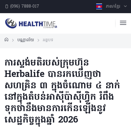
(096) 7888-017
ភាសាខ្មែរ
បណ្ណាល័យ
អត្ថបទ
ការស្ទង់មតិរបស់ក្រុមហ៊ុន
Herbalife បានរកឃើញថា
សហគ្រិន ៣ ក្នុងចំណោម ៤ នាក់
នៅក្នុងតំបន់អាស៊ីប៉ាស៊ីហ្វិក រំពឹង
ទុកថានឹងមានការកើនឡើងនូវ
សេដ្ឋកិច្ចក្នុងឆ្នាំ 2026