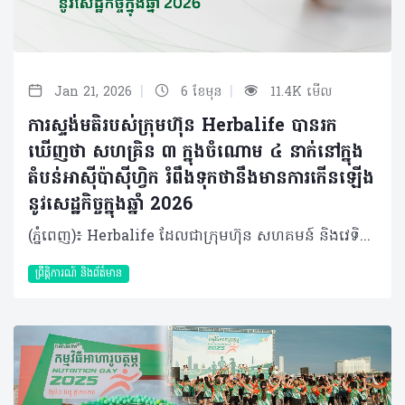
|
|
Jan 21, 2026
6 ខែមុន
11.4K មើល
ការស្ទង់មតិរបស់ក្រុមហ៊ុន Herbalife បានរក
ឃើញថា សហគ្រិន ៣ ក្នុងចំណោម ៤ នាក់នៅក្នុង
តំបន់អាស៊ីប៉ាស៊ីហ្វិក រំពឹងទុកថានឹងមានការកើនឡើង
នូវសេដ្ឋកិច្ចក្នុងឆ្នាំ 2026
(ភ្នំពេញ)៖ Herbalife ដែលជាក្រុមហ៊ុន សហគមន៍ និងវេទិកាភ្ជាប់ទំនាក់ទំនង លំដាប់ថ្នាក់ពិភពលោក ផ្នែកសុខភាព និងសុខុមាលភាព បានចេញផ្សាយលទ្ធផលពីការស្ទង់មតិស្តីពីការផ្តល់អំណាចផ្នែកសុខភាព និងសេដ្ឋកិច្ចនៅក្នុងតំបន់អាស៊ីប៉ាស៊ីហ្វិក (APAC) ឆ្នាំ២០២៥ (Asia Pacific Health and Economic Empowerment Survey 2025)។ លទ្ធផលបានបង្ហាញពីសុទិដ្ឋិនិយមផ្នែកសេដ្ឋកិច្ចយ៉ាងខ្លាំងក្នុងចំណោមសហគ្រិន ដោយក្នុងនោះសហគ្រិន ៣ នាក់ក្នុងចំណោម ៤ នាក់ (៧៤%) រំពឹងថាសុខុមាលភាពសេដ្ឋកិច្ចរបស់ពួកគេនឹងប្រសើរឡើងក្នុងរយៈពេល ១២ ខែខាងមុខនេះ បើប្រៀបធៀបទៅនឹងអ្នកដែលមិនមែនជាសហគ្រិនដែលមានត្រឹមតែពាក់កណ្តាល (៤៨%) ប៉ុណ្ណោះ ដែលមានទស្សនៈដូចគ្នានេះ។ ការស្ទង់មតិនេះក៏បានបង្ហាញឱ្យឃើញពីកម្រិតនៃ 'ភាពម្ចាស់ការលើខ្លួនឯង' ទាំងផ្នែកសេដ្ឋកិច្ច និងសុខភាព ក្នុងចំណោមសហគ្រិន ដែលមានអត្រាខ្ពស់ជាងគួរឱ្យកត់សម្គាល់ បើធៀបនឹងអ្នកដែលមិនមែនជាសហគ្រិននៅក្នុងតំបន់។ 'ភាពម្ចាស់ការ' ត្រូវបានកំណត់ថាជាសមត្ថភាពក្នុងការធ្វើការសម្រេចចិត្តដោយផ្អែកលើព័ត៌មានច្បាស់លាស់ ដើម្បីពង្រឹងសុខុមាលភាពរាងកាយ ផ្លូវចិត្ត និងអារម្មណ៍ (ដែលសំដៅទៅលើ ភាពម្ចាស់ការផ្នែកសុខភាព) និងការកែលម្អស្ថានភាពហិរញ្ញវត្ថុរបស់បុគ្គលម្នាក់ៗ (ដែលសំដៅទៅលើ ភាពម្ចាស់ការផ្នែកសេដ្ឋកិច្ច) ដែលកម្រិតទាំងនេះមានខ្ពស់ជាង ១៧ ភាគរយ ក្នុងចំណោមសហគ្រិនដែលបានចូលរួមក្នុងការស្ទង់មតិ។ នេះបញ្ជាក់ឱ្យឃើញថាសហគ្រិនទាំងនោះមានការគ្រប់គ្រងសុខភាព និងសុខុមាលភាពសេដ្ឋកិច្ចរបស់ពួកគេបានល្អ។ លោក Thomas Harms នាយកគ្រប់គ្រងប្រចាំតំបន់អាស៊ីប៉ាស៊ីហ្វិកនៃក្រុមហ៊ុន Herbalife បានមានប្រសាសន៍ថា “ផ្ទុយទៅនឹងជំនឿដ៏ពេញនិយមដែលថាសហគ្រិនភាពគឺពោរពេញទៅដោយស្ត្រេស បើយោងទៅតាមការស្ទង់មតិនេះបង្ហាញថាសហគ្រិន មានភាពសុទិដ្ឋិនិយមផ្នែកសេដ្ឋកិច្ច មានទំនុកចិត្ត និងមានម្ចាស់ការទៅលើហិរញ្ញវត្ថុច្បាស់លាស់។ នៅក្នុងស្ថានភាពសេដ្ឋកិច្ចបច្ចុប្បន្ន មនុស្សជាច្រើនកំពុងស្វែងរកមធ្យោបាយបង្កើតប្រភពចំណូលបន្ថែម។ ក្រុមហ៊ុន Herbalife ប្តេជ្ញាគាំទ្រពួកគេដោយជួយពង្រឹងសុខភាព និងសុខុមាលភាពរបស់ពួកគេ ព្រមទាំងផ្តល់ឱកាសសម្រាប់អ្នកដែលចង់បង្កើតអាជីវកម្មសម្រាប់ខ្លួនឯង ក្នុងនាមជាអ្នកចែកចាយឯករាជ្យ”។ ការស្ទង់មតិនេះត្រូវបានធ្វើឡើងក្នុងខែតុលា ដោយមានអ្នកចូលរួម ៨,៥០៥ នាក់ (ក្នុងនោះមានសហគ្រិន ២,២៤៥ នាក់) មកពី ១១ ប្រទេសក្នុងតំបន់រួមមាន៖ អូស្ត្រាលី ហុងកុង ឥណ្ឌូនេស៊ី ជប៉ុន កូរ៉េ ម៉ាឡេស៊ី ហ្វីលីពីន សិង្ហបុរី តៃវ៉ាន់ ថៃ និងវៀតណាម។ សហគ្រិនបង្ហាញទំនុកចិត្តខ្ពស់លើសុខុមាលភាពសេដ្ឋកិច្ចរបស់ខ្លួន នៅទូទាំងតំបន់ សហគ្រិនមានទំនោរមើលឃើញស្ថានភាពសេដ្ឋកិច្ចរបស់ពួកគេក្នុងផ្លូវវិជ្ជមាន។ ក្នុងនោះមានសហគ្រិន ៤៣% បានវាយតម្លៃស្ថានភាពសេដ្ឋកិច្ចបច្ចុប្បន្នរបស់ពួកគេថាស្ថិតក្នុងកម្រិត "ល្អ" ខណៈដែលអ្នកមិនមែនជាសហគ្រិនមានត្រឹមតែ ២៥% ប៉ុណ្ណោះដែលយល់ឃើញបែបនេះ។ ចំពោះការរំពឹងទុកទៅថ្ងៃមុខវិញ សហគ្រិនរហូតដល់ ៧៤% រំពឹងថាស្ថានភាពសេដ្ឋកិច្ចរបស់ពួកគេនឹងប្រសើរឡើងក្នុងរយៈពេល ១២ ខែខាងមុខ ក្នុងពេលដែលអ្នកមិនមែនជាសហគ្រិនមានចំនួនមិនដល់ពាក់កណ្តាល (៤៨%) ផង ដែលមានទំនុកចិត្តក្នុងកម្រិតដូចគ្នានេះ។ បុគ្គលដែលជាសហគ្រិនក៏បានបង្ហាញសុទិដ្ឋិនិយមផងដែរ ក្នុងការសម្រេចឱ្យបាននូវគោលដៅរបស់ពួកគេ៖ គោលដៅរយៈពេលខ្លី (១២ ខែ)៖ ពាក់កណ្តាលនៃសហគ្រិន (៥០%) មានទំនុកចិត្តថានឹងសម្រេចបានគោលដៅសេដ្ឋកិច្ចរបស់ខ្លួន ដែលចំនួននេះខ្ពស់ជាងអ្នកមិនមែនជាសហគ្រិនរហូតដល់ ២៣ ភាគរយ។ គោលដៅរយៈពេលវែង (៥ ឆ្នាំ)៖ ៥១% នៃសហគ្រិនមានទំនុកចិត្តថានឹងសម្រេចបានគោលដៅក្នុងរយៈពេល ៥ ឆ្នាំខាងមុខ ដែលខ្ពស់ជាងអ្នកដែលមិនមែនជាសហគ្រិនចំនួន ២១ ភាគរយ។ ភាពម្ចាស់ការលើខ្លួនឯង ទាំងផ្នែកសេដ្ឋកិច្ច និងសុខភាពក្នុងចំណោមសហគ្រិនក្នុងតំបន់អាស៊ីប៉ាស៊ីហ្វិក ក្រៅពីភាពជឿជាក់ និងសុទិដ្ឋិនិយមចំពោះស្ថានភាពសេដ្ឋកិច្ចបច្ចុប្បន្ន និងទៅថ្ងៃអនាគត លទ្ធផលក៏បានបង្ហាញផងដែរថា សហគ្រិនក្នុងតំបន់អាស៊ីប៉ាស៊ីហ្វិកមាន "ភាពម្ចាស់ការលើខ្លួនឯង" ទាំងផ្នែកសេដ្ឋកិច្ច និងសុខភាព។ ៦ នាក់ ក្នុងចំណោម ១០ នាក់ ឬស្មើរនឹង ៥៩% នៃសហគ្រិនដែលចូលរួមការអង្កេតនេះបាននិយាយថា ពួកគេយល់ថាខ្លួនមានសមត្ថភាពជាម្ចាស់ការក្នុងការសម្រេចចិត្ត ដើម្បីកែលម្អស្ថិរភាពហិរញ្ញវត្ថុ និងសុខុមាលភាពសេដ្ឋកិច្ចរបស់ខ្លួន ដែលចំនួននេះគឺខ្ពស់ជាង ១៨ ភាគរយ បើធៀបទៅនឹងអ្នកមិនមែនជាសហគ្រិនដែលមានត្រឹម ៣៩%។ ភាពម្ចាស់ការលើផ្នែកសុខភាពក៏មានកម្រិតខ្ពស់ដូចគ្នាដែរក្នុងចំណោមសហគ្រិន ដោយមានរហូតដល់ ៦៥% ដែលយល់ថាខ្លួនមានសមត្ថភាពម្ចាស់ការលើខ្លួនឯង បើធៀបនឹងអ្នកមិនមែនជាសហគ្រិនដែលមានត្រឹមតែ ៤៨%។ ភាពម្ចាស់ការលើខ្លួនឯងនេះហើយ ដែលអាចពន្យល់បានថា ហេតុអ្វីបានជាសហគ្រិនបង្ហាញទំនុកចិត្តខ្ពស់ក្នុងការសម្រេចឱ្យបាននូវគោលដៅសុខភាពរបស់ពួកគេក្នុងរយៈពេល ១២ ខែខាងមុខ។ ច្រើនជាងពាក់កណ្តាល (៥៦%) នៃសហគ្រិន ជឿជាក់ថាពួកគេអាចសម្រេចបាននូវគោលដៅសុខភាពក្នុងរយៈពេល ១២ ខែខាងមុខ ខណៈដែលអ្នកមិនមែនជាសហគ្រិនមានត្រឹមតែ ៣៣% ប៉ុណ្ណោះដែលជឿជាក់បែបនេះ។ ទំនាក់ទំនងរវាងសុខភាព និងសេដ្ឋកិច្ច ការរកឃើញនេះបង្ហាញឱ្យឃើញកាន់តែច្បាស់ពីចំណងទាក់ទងគ្នាយ៉ាងជិតស្និទ្ធនៃភាពជាម្ចាស់ការទៅលើ សុខភាព និង សេដ្ឋកិច្ច។ អ្នកដែលមានសមត្ថភាពពេញលេញក្នុងការពង្រឹងស្ថានភាពហិរញ្ញវត្ថុរបស់ខ្លួន ក៏ច្រើនតែមានទំនុកចិត្តខ្ពស់ក្នុងការថែទាំសុខភាពរបស់ពួកគេដូចគ្នា។ នេះមានន័យថាភាពជឿជាក់លើការគ្រប់គ្រងលុយកាក់ និងភាពជឿជាក់លើការគ្រប់គ្រងសុខភាព គឺតែងតែដើរទន្ទឹមគ្នា។ ដោយសារមានការម្ចាស់ការទៅលើការសម្រេចចិត្ត ការកំណត់គោលដៅ ការបែងចែកពេលវេលា និងធនធាន ព្រមទាំងជម្រើសនៃការរស់នៅ សហគ្រិនជឿជាក់ថាខ្លួនមានសក្ដានុពលដើម្បីធ្វើឱ្យបំណងប្រាថ្នាក្លាយជាការពិត។ ភាពម្ចាស់ការលើខ្លួនឯងនេះហើយដែលជួយបង្កើនទំនុកចិត្ត និងនាំមកនូវលទ្ធផលល្អទាំងផ្នែកសុខភាព និងសេដ្ឋកិច្ច។ វាជាភស្តុតាងបញ្ជាក់ថា នៅពេលដែលយើងចេះគ្រប់គ្រងការសម្រេចចិត្តលើសុខភាព និងសេដ្ឋកិច្ចដោយខ្លួនឯង យើងនឹងអាចផ្លាស់ប្តូរទាំងអនាគត និងជីវិតរស់នៅឱ្យកាន់តែប្រសើរឡើង។ អំពីក្រុមហ៊ុន Herbalife ក្រុមហ៊ុន Herbalife (NYSE: HLF) គឺជាក្រុមហ៊ុនសុខភាព និងសុខុមាលភាពឈានមុខគេ និងជាសហគមន៍ដែលកំពុងផ្លាស់ប្តូរជីវិតរបស់មនុស្សជាមួយនឹងផលិតផលអាហារូបត្ថម្ភដ៏អស្ចារ្យ និងជាឱកាសអាជីវកម្មសម្រាប់សមាជិកឯករាជ្យរបស់ខ្លួនចាប់តាំងពីឆ្នាំ 1980។ ក្រុមហ៊ុនផ្តល់ជូននូវផលិតផលដែលគាំទ្រដោយវិទ្យាសាស្រ្តដល់អ្នកប្រើប្រាស់នៅក្នុងទីផ្សារជាង 90។ តាមរយៈសមាជិកឯករាជ្យដែលផ្តល់ជូននូវការបណ្តុះបណ្តាលមួយទល់មួយ និងផ្តល់ការគាំទ្រសហគមន៍ដោយបំផុសគំនិតឱ្យអតិថិជនប្រកាន់ខ្ជាប់នូវរបៀបរស់នៅដែលមានភាពសកម្ម។
ព្រឹត្តិការណ៍ និងព័ត៌មាន