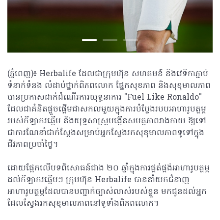
(ភ្នំពេញ)៖ Herbalife ដែលជាក្រុមហ៊ុន សហគមន៍ និងវេទិកាភ្ជាប់
ទំនាក់ទំនង លំដាប់ថ្នាក់ពិភពលោក ផ្នែកសុខភាព និងសុខុមាលភាព
បានប្រកាសដាក់ដំណើរការយុទ្ធនាការ "Fuel Like Ronaldo"
ដែលជាគំនិតផ្តួចផ្តើមជាសកលមួយក្នុងការបំប្លែងរបបអាហារូបត្ថម្ភ
របស់កីឡាករឆ្នើម និងយុទ្ធសាស្ត្របង្កើនសមត្ថភាពរាងកាយ ឱ្យទៅ
ជាការណែនាំជាក់ស្តែងសម្រាប់អ្នកស្វែងរកសុខុមាលភាពទូទៅក្នុង
ជីវភាពប្រចាំថ្ងៃ។
ដោយផ្អែកលើបទពិសោធន៍ជាង ២០ ឆ្នាំក្នុងការផ្គត់ផ្គង់អាហារូបត្ថម្ភ
ដល់កីឡាករឆ្នើមៗ ក្រុមហ៊ុន Herbalife បាននាំយកជំនាញ
អាហារូបត្ថម្ភដែលបានបញ្ជាក់ច្បាស់លាស់របស់ខ្លួន មកជូនដល់អ្នក
ដែលស្វែងរកសុខុមាលភាពនៅទូទាំងពិភពលោក។