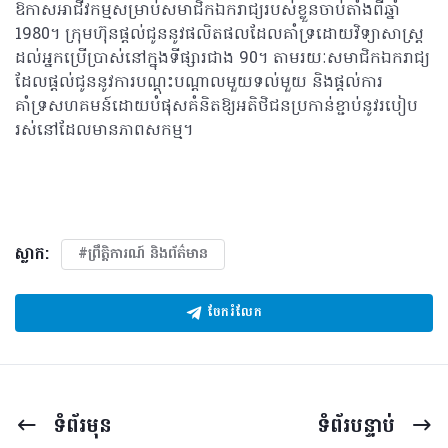
ឱកាសអាជីវកម្មសម្រាប់សមាជិកឯករាជ្យរបស់ខ្លួនចាប់តាំងពីឆ្នាំ
1980។ ក្រុមហ៊ុនផ្តល់ជូននូវផលិតផលដែលគាំទ្រដោយវិទ្យាសាស្រ្ត
ដល់អ្នកប្រើប្រាស់នៅក្នុងទីផ្សារជាង 90។ តាមរយៈសមាជិកឯករាជ្យ
ដែលផ្តល់ជូននូវការបណ្តុះបណ្តាលមួយទល់មួយ និងផ្តល់ការ
គាំទ្រសហគមន៍ដោយបំផុសគំនិតឱ្យអតិថិជនប្រកាន់ខ្ជាប់នូវរបៀប
រស់នៅដែលមានភាពសកម្ម។
ស្លាក:
#ព្រឹត្តិការណ៍ និងព័ត៌មាន
ចែករំលែក
ទំព័រ​មុន
ទំព័រ​បន្ទាប់