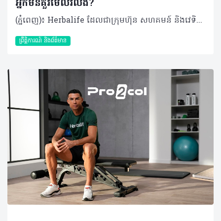
អ្នកមិនគួរមើលរំលង?
(ភ្នំពេញ)៖ Herbalife ដែលជាក្រុមហ៊ុន សហគមន៍ និងវេទិកាភ្ជាប់ទំនាក់ទំនង លំដាប់ថ្នាក់ពិភពលោក ផ្នែកសុខភាព និងសុខុមាលភាពបានចែករំលែកអំពី មូលហេតុដែលការថែទាំសុខភាពខ្លួនឯង គឺជាកាតព្វកិច្ចដែលអ្នកមិនគួរមើលរំលង។ ខណៈដែលយើងប្រារព្ធទិវានារីអន្តរជាតិឆ្នាំ ២០២៦ ប្រធានបទ #GiveToGain លើកទឹកចិត្តឱ្យមានការផ្លាស់ប្តូរវិជ្ជមានយូរអង្វែង មិនត្រឹមតែសម្រាប់អ្នកដទៃប៉ុណ្ណោះទេ ប៉ុន្តែគឺសម្រាប់ខ្លួនយើងផ្ទាល់ផងដែរ។ នៅក្នុងគ្រួសារជាច្រើននៅតំបន់អាស៊ីប៉ាស៊ីហ្វិក ស្ត្រីតែងតែរ៉ាប់រងតួនាទីជាច្រើនក្នុងពេលតែមួយ ជាអ្នកជំនាញនៅកន្លែងធ្វើការ ជាអ្នកសម្រេចចិត្តចំពោះកិច្ចការនានានៅផ្ទះ ហើយក៏ជាបង្គោលដ៏រឹងមាំផ្នែកស្មារតីសម្រាប់សមាជិកគ្រួសារទាំងមូលផងដែរ។ ការទទួលខុសត្រូវច្រើនទាំងនេះ តែងតែធ្វើឱ្យមានការទទួលទានអាហារមិនដិតដល់ ឬទាំងប្រញាប់ប្រញាល់ គេងមិនបានគ្រប់គ្រាន់ ភាពតានតឹងកើនឡើង ដែលនាំឱ្យសុខភាព និងសុខុមាលភាពធ្លាក់ចុះ ហើយជារឿយៗច្រើនតែត្រូវបានមើលរំលង។ ក្នុងនាមជាសមាជិកនៃក្រុមប្រឹក្សាយោបល់ផ្នែករបបអាហាររបស់ Herbalife ដែលធ្វើការជាមួយប្រទេសក្នុងតំបន់អាស៊ីប៉ាស៊ីហ្វិក មានការពិតមួយដែលខ្ញុំសង្កេតឃើញម្តងហើយម្តងទៀត៖ នៅពេលដែលស្ត្រីចាប់ផ្តើមវិនិយោគលើសុខភាពផ្ទាល់ខ្លួន គ្រួសារ កន្លែងធ្វើការ និងមនុស្សជំនាន់ក្រោយរបស់ពួកគេក៏ទទួលបានផលប្រយោជន៍ផងដែរ។ តាមរយៈការធ្វើការយ៉ាងជិតស្និទ្ធជាមួយស្ត្រីដែលត្រូវរ៉ាប់រងការទទួលខុសត្រូវច្រើន ប្រធានបទ #GiveToGain បានគូសបញ្ជាក់ពីការពិតដ៏សាមញ្ញមួយ៖ ការថែទាំសុខភាពខ្លួនឯង គឺជាមធ្យោបាយដ៏មានប្រសិទ្ធភាពបំផុតមួយ ដើម្បីរក្សាថាមពល និងភាពធន់ដែលចាំបាច់សម្រាប់ទ្រទ្រង់ទាំងការងារ និងគ្រួសារ។ ការផ្តល់ឱ្យរាងកាយ៖ តួនាទីនៃអាហារូបត្ថម្ភ និងជាតិទឹក ស្ត្រីនៅទូទាំងតំបន់ ក៏កំពុងប្រឈមមុខនឹងបញ្ហាអាហារូបត្ថម្ភដែលគួរឱ្យកត់សម្គាល់។ របាយការណ៍នានាបង្ហាញថា អត្រាលើសទម្ងន់ចំពោះមនុស្សពេញវ័យមានការកើនឡើងជាលំដាប់ ខណៈដែលបញ្ហាកុមារក្រិន និងជំងឺស្លេកស្លាំងនៅតែបន្តរីករាលដាលក្នុងចំណោមស្ត្រីក្នុងវ័យបន្តពូជ។ បន្ទុកទ្វេដងនេះប៉ះពាល់ដល់គ្រប់ទិដ្ឋភាពទាំងអស់ចាប់តាំងពីសុខភាពមាតា និងទារក រហូតដល់ថាមពលប្រចាំថ្ងៃ និងភាពរឹងមាំផ្នែកស្មារតី ដែលកាន់តែបញ្ជាក់ពីភាពចាំបាច់សម្រាប់ស្ត្រី ក្នុងការយកចិត្តទុកដាក់ពីសុខភាព និងសុខុមាលភាពរបស់ខ្លួនតាមរយៈការជ្រើសរើសដ៏ត្រឹមត្រូវ និងប្រកបដោយការយល់ដឹង។ អាហារូបត្ថម្ភគឺជាគ្រឹះនៃសុខភាព ដែលជួយទ្រទ្រង់ដល់កម្រិតថាមពល ស្ថិរភាពមេតាប៉ូលីស ប្រព័ន្ធភាពស៊ាំរឹងមាំ និងការឈានចូលវ័យជរាប្រកបដោយសុខភាពល្អពេញមួយជីវិតរបស់ស្ត្រី។ ការសិក្សានានាបានបង្ហាញថា កង្វះមីក្រូសារជាតិ ជាពិសេសជាតិដែក ហ្វូឡាត (folate) និងវីតាមីន B12 គឺជារឿងធម្មតាក្នុងចំណោមស្ត្រីក្នុងវ័យបន្តពូជនៅទូទាំងអាស៊ី បើទោះបីជាពួកគេទទួលបានបរិមាណកាឡូរីគ្រប់គ្រាន់ក៏ដោយ។ ការញ៉ាំទឹកឱ្យបានគ្រប់គ្រាន់ (ប្រហែល ២ លីត្រក្នុងមួយថ្ងៃ) ជួយឱ្យរាងកាយប្រើប្រាស់សារធាតុចិញ្ចឹមបានល្អ និងរក្សាមុខងារប្រចាំថ្ងៃ។ ដើម្បីរក្សាសុខភាពឱ្យបានល្អ ស្ត្រីគួរទម្លាប់យកទឹកតាមខ្លួន ជ្រើសរើសភេសជ្ជៈដែលមានជាតិស្ករទាប និងកម្រិតការញ៉ាំជាតិកាហ្វេអ៊ីនឱ្យបានសមស្រប ដើម្បីកុំឱ្យប៉ះពាល់ដល់តុល្យភាពជាតិទឹកក្នុងរាងកាយ។ ការផ្លាស់ប្តូរអ័រម៉ូន កំណត់តម្រូវការអាហារូបត្ថម្ភ ពេញមួយជីវិតរបស់ស្ត្រី តម្រូវការអាហារូបត្ថម្ភវិវឌ្ឍទៅតាមការផ្លាស់ប្តូរអ័រម៉ូន។ ឧទាហរណ៍៖ ក្នុងអំឡុងពេលមានរដូវ៖ ការបាត់បង់ជាតិដែកជាទៀងទាត់បានបង្កើនតម្រូវការអាហារដែលសម្បូរជាតិដែក ដូចជា សាច់គ្មានខ្លាញ់ សណ្តែកលីងទីល (lentils) សណ្តែកគ្រប់ប្រភេទ បន្លែស្លឹកបៃតង និងគ្រាប់ធញ្ញជាតិដែលបន្ថែមសារធាតុចិញ្ចឹម។ ការទទួលទានអាហារទាំងនេះ រួមជាមួយផ្លែឈើ និងបន្លែដែលសម្បូរវីតាមីន C នឹងជួយបង្កើនប្រសិទ្ធភាពនៃការបឺតស្រូបជាតិដែកចូលទៅក្នុងរាងកាយ។ ដំណាក់កាលអស់រដូវ៖ នាំមកនូវការប្រែប្រួលអ័រម៉ូន និងការផ្លាស់ប្តូរប្រព័ន្ធមេតាប៉ូលីស ដែលបង្កើនហានិភ័យនៃជំងឺសរសៃឈាមបេះដូង។ ដើម្បីទប់ស្កាត់បញ្ហានេះ ស្ត្រីគួរផ្ដោតលើការញ៉ាំបន្លែ ផ្លែឈើ និងអាហារសម្បូរអូមេហ្គា-៣ (ដូចជាត្រី និងគ្រាប់ធញ្ញជាតិ) ដើម្បីរក្សាកម្រិតកូឡេស្តេរ៉ុលឱ្យមានតុល្យភាព បន្ថែមពីនេះការញ៉ាំអាហារដែលមានជាតិសរសៃខ្ពស់ (ដូចជា សណ្តែក ផ្លែប៉ោមជាដើម) នឹងជួយគ្រប់គ្រងជាតិខ្លាញ់ក្នុងឈាម និងជួយឱ្យឆាប់ឆ្អែត ដែលមានប្រយោជន៍ខ្លាំងក្នុងការរក្សារាង និងទម្ងន់។ ចាប់ពីវ័យ ៤០ ឆ្នាំឡើងទៅ៖ ការថយចុះអរម៉ូនអ៊ឹស្ត្រូសែន (estrogen) អាចពន្លឿនការបាត់បង់កម្លាំងសាច់ដុំតាមអាយុ (sarcopenia)។ ការធ្វើសកម្មភាពរាងកាយឱ្យបានគ្រប់គ្រាន់ រួមទាំងការហាត់ប្រាណដែលផ្តោតលើការពង្រឹងកម្លាំង (resistance training) និងការទទួលទានប្រូតេអ៊ីនគ្រប់គ្រាន់ គឺចាំបាច់ណាស់សម្រាប់រក្សាសាច់ដុំ និងកម្លាំង។ ការប្រើប្រាស់អាហារបំប៉នអាចជួយបំពេញចន្លោះខ្វះខាតនៃរបបអាហារ ប៉ុន្តែគួរតែត្រូវបានរៀបចំឡើងឱ្យស្របតាមតម្រូវការបុគ្គល និងណែនាំដោយអ្នកជំនាញ ឬគ្រូបង្វឹកដែលមានការបណ្តុះបណ្តាលត្រឹមត្រូវ។ ទំនាក់ទំនងរវាងភាពតានតឹង ការគេង និងការគ្រប់គ្រងទម្ងន់ ការគេងលក់ស្កប់ស្កល់ ការហាត់ប្រាណ និងការគ្រប់គ្រងស្ត្រេស គឺជាកត្តាដែលមិនអាចខ្វះបានក្នុងការរក្សាទម្ងន់ និងសម្រស់ស្បែក។ ការអនុវត្តទម្លាប់ទាំងនេះឱ្យបានជាប់លាប់ នឹងជួយឱ្យអ័រម៉ូនមានតុល្យភាព ជម្រុញប្រព័ន្ធដុតរំលាយអាហារ និងជួយឱ្យរាងកាយមានសមត្ថភាពជួសជុលកោសិកាដែលខូចខាតឡើងវិញបានយ៉ាងល្អ។ ការហាត់ប្រាណកម្រិតមធ្យម ១៥០ នាទីក្នុងមួយសប្តាហ៍ រួមជាមួយលំហាត់ប្រាណដែលផ្តោតលើការពង្រឹងកម្លាំង ជួយពង្រឹងសរសៃឈាមបេះដូង សាច់ដុំ ឆ្អឹង និងគុណភាពនៃការគេង ដែលជាកត្តាចាំបាច់បំផុតសម្រាប់ស្ត្រីវ័យអស់រដូវ។ បន្ថែមពីនេះ ការគេងឱ្យទៀងពេល និងការកាត់បន្ថយការប្រើទូរស័ព្ទមុនចូលគេង គឺជាគ្រឹះដ៏សំខាន់ក្នុងការទ្រទ្រង់ប្រព័ន្ធដុតរំលាយអាហារ ជួយដល់ការគ្រប់គ្រងទម្ងន់ និងធានាបាននូវវ័យជរាដែលមានសុខភាពល្អ។ របបអាហារត្រឹមត្រូវ (ដូចជាអូមេហ្គា-៣ ញ៉ាំទឹកឱ្យគ្រប់គ្រាន់ និងទៀងពេល) ជួយកាត់បន្ថយស្ត្រេស ធ្វើឱ្យគេងលក់ស្រួល និងរក្សាតុល្យភាពអារម្មណ៍ឱ្យបានល្អ ទោះបីជាត្រូវប្រឈមនឹងសម្ពាធការងារប្រចាំថ្ងៃក៏ដោយ។ ការស្រាវជ្រាវក៏បានរកឃើញដែរថា ការគាំទ្រពីសង្គមជួយឱ្យស្ត្រីមានផ្លូវចិត្តល្អ និងដោះស្រាយបញ្ហាបានពូកែ។ កាលណាស្ត្រីមានសុខភាពល្អ វានឹងជម្រុញឱ្យគ្រួសារ សហគមន៍ និងសេដ្ឋកិច្ចទាំងមូល រីកចម្រើន និងរឹងមាំទៅតាមនោះដែរ។ សរុបសេចក្តីមកវិញ សុខុមាលភាពក្នុងរយៈពេលយូរអង្វែង កើតចេញពីការជ្រើសរើសថែទាំ និងចិញ្ចឹមបីបាច់រាងកាយឱ្យបានទៀងទាត់ជារៀងរាល់ថ្ងៃ ជាជាងការចាំទាល់តែមានរោគសញ្ញាឈឺទើបចាប់ផ្តើមការពារ។ អំពីក្រុមហ៊ុន Herbalife ក្រុមហ៊ុន Herbalife (NYSE: HLF) គឺជាក្រុមហ៊ុនសុខភាព និងសុខុមាលភាពឈានមុខគេ និងជាសហគមន៍ដែលកំពុងផ្លាស់ប្តូរជីវិតរបស់មនុស្សជាមួយនឹងផលិតផលអាហារូបត្ថម្ភដ៏អស្ចារ្យ និងជាឱកាសអាជីវកម្មសម្រាប់សមាជិកឯករាជ្យរបស់ខ្លួនចាប់តាំងពីឆ្នាំ 1980។ ក្រុមហ៊ុនផ្តល់ជូននូវផលិតផលដែលគាំទ្រដោយវិទ្យាសាស្រ្តដល់អ្នកប្រើប្រាស់នៅក្នុងទីផ្សារជាង 90។ តាមរយៈសមាជិកឯករាជ្យដែលផ្តល់ជូននូវការបណ្តុះបណ្តាលមួយទល់មួយ និងផ្តល់ការគាំទ្រសហគមន៍ដោយបំផុសគំនិតឱ្យអតិថិជនប្រកាន់ខ្ជាប់នូវរបៀបរស់នៅដែលមានភាពសកម្ម។
ព្រឹត្តិការណ៍ និងព័ត៌មាន