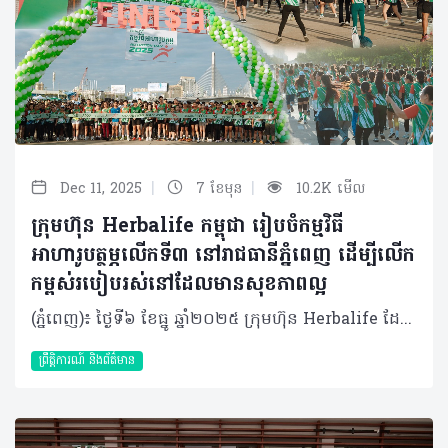
|
|
Dec 11, 2025
7 ខែមុន
10.2K មើល
ក្រុមហ៊ុន Herbalife កម្ពុជា រៀបចំកម្មវិធី
អាហារូបត្ថម្ភលើកទី៣ នៅរាជធានីភ្នំពេញ ដើម្បីលើក
កម្ពស់របៀបរស់នៅដែលមានសុខភាពល្អ
(ភ្នំពេញ)៖ ថ្ងៃទី៦ ខែធ្នូ ឆ្នាំ២០២៥ ក្រុមហ៊ុន Herbalife ដែលជាក្រុមហ៊ុនសហគមន៍ និងវេទិកាភ្ជាប់ទំនាក់ទំនង លំដាប់ថ្នាក់ពិភពលោក ផ្នែកសុខភាព និងសុខុមាលភាព បានរៀបចំ កម្មវិធីអាហារូបត្ថម្ភលើកទី៣នៅលើទឹកដីកោះនរា រាជធានីភ្នំពេញ។ គំនិតផ្តួចផ្តើមនៃកម្មវិធីនេះ មានគោលបំណងបំពាក់បំប៉ន និងពង្រឹងនូវចំណេះដឹងចាំបាច់អំពីអាហារូបត្ថម្ភ និងតួនាទីដ៏សំខាន់របស់វាក្នុងសុខភាពទូទៅ និងសុខុមាលភាពប្រចាំថ្ងៃក៏ដូចជាចូលរួមលើកទឹកចិត្តឱ្យមានការទទួលយកនូវទម្លាប់រស់នៅដែលមានសុខភាពល្អ និងសកម្មផងដែរ។ កម្មវិធីអាហារូបត្ថម្ភលើកទី៣ នៅរាជធានីភ្នំពេញ បានទាក់ទាញអ្នកចូលរួមរាប់រយនាក់ ដែលក្នុងចំណោមពួកគេជាច្រើននាក់មានឱកាសទទួលបានការណែនាំអំពីអាហារូបត្ថម្ភ និងកាយសម្បទាផ្ទាល់ខ្លួនពីអ្នកជំនាញសុខភាព និងអាហារូបត្ថម្ភកំពូលៗ ក៏ដូចជាទទួលបានការប្រឹក្សាយោបល់ជាមួយគ្រូពេទ្យជំនាញដោយឥតគិតថ្លៃផងដែរ។ នៅក្នុងព្រឹត្តិការណ៍នេះ ក៏មានរួមបញ្ចូលនូវសកម្មភាពកំសាន្តសប្បាយៗជាច្រើនទៀតផងដែរ ដែលរួមមាន ការរត់លេងកម្សាន្ត 5K (5K Fun Run), ការទទួលទានអាហារក្រឡុកដោយឥតគិតថ្លៃ, ការរាំ Zumba, Experience Pass(បាល់ទាត់ខ្នាតតូច, បាល់ទាត់លើតុ, វាយសី, កីឡាបាល់បោះ), មាតិកាចែករំលែកអំពីសុខភាព (Doctor Talk) ដោយ លោកវេជ្ជបណ្ឌិត និត ប៊ុនតុងយី, ការពិគ្រោះយោបល់សុខភាពដោយឥតគិតថ្លៃពីវេជ្ជបណ្ឌិតមកពីមន្ទីរពេទ្យសកល និង ការ៉េម F1 ដែលធ្វើពីផលិតផល Formula 1 របស់យើងផ្ទាល់តែម្តង។ លើសពីនេះទៅទៀត ស្តង់បង្ហាញរបស់ក្រុមហ៊ុន Herbalife កម្ពុជា នៅក្នុងព្រឹត្តិការណ៍នេះបានជម្រុញការពិភាក្សា និងសកម្មភាពដែលផ្តោតលើសុខភាព និងអាហារូបត្ថម្ភ ដោយបានទាក់ទាញអ្នកចូលរួមយ៉ាងច្រើនកុះករ។ លោក Vu Van Thang ប្រធានចាត់ការទូទៅក្រុមហ៊ុន Herbalife ប្រចាំប្រទេសវៀតណាម និងកម្ពុជា បានថ្លែងថា៖ «យើងពិតជារីករាយខ្លាំងណាស់ដែលកម្មវិធីអាហារូបត្ថម្ភនៅរាជធានីភ្នំពេញបន្តទទួលបានការគាំទ្រយ៉ាងខ្លាំងពីសាធារណជន។ គំនិតផ្តួចផ្តើមនេះគឺជាសក្ខីភាពមួយទៀតចំពោះការប្តេជ្ញាចិត្តមិនរាថយរបស់យើងក្នុងការលើកកម្ពស់ស្មារតី សុខភាព និងសុខុមាលភាព និងសហគមន៍នៅក្នុងប្រទេសកម្ពុជា តាមរយៈការលើកទឹកចិត្តសាធារណជនឱ្យទទួលយកនូវរបៀបរស់នៅដែលមានសុខភាពល្អ និងសកម្ម។ ពួកយើងក៏មានមោទកភាពយ៉ាងរីករាយផងដែរ ដែលអ្នកចែកចាយឯករាជ្យ និងបុគ្គលិកទាំងអស់របស់យើងបានចូលរួមខ្នះខ្នែងយ៉ាងសកម្មនៅក្នុងព្រឹត្តិការណ៍នេះ»។ កម្មវិធីអាហារូបត្ថម្ភរបស់ក្រុមហ៊ុន Herbalife ត្រូវបានរៀបចំឡើងជាលើកដំបូងនៅក្នុងឆ្នាំ ២០២៣ ហើយក៏បានក្លាយជាព្រឹត្តិការណ៍សុខភាពសាធារណៈប្រចាំឆ្នាំមួយនៅក្នុងរាជធានីភ្នំពេញ ដែលទាក់ទាញការចូលរួមពីមនុស្សរាប់រយនាក់ទូទាំងប្រទេស។ អំពីក្រុមហ៊ុន Herbalife ក្រុមហ៊ុន Herbalife (NYSE: HLF) គឺជាក្រុមហ៊ុនសុខភាព និងសុខុមាលភាពឈានមុខគេ និងជាសហគមន៍ដែលកំពុងផ្លាស់ប្តូរជីវិតរបស់មនុស្សជាមួយនឹងផលិតផលអាហារូបត្ថម្ភដ៏អស្ចារ្យ និងជាឱកាសអាជីវកម្មសម្រាប់សមាជិកឯករាជ្យរបស់ខ្លួនចាប់តាំងពីឆ្នាំ 1980។ ក្រុមហ៊ុនផ្តល់ជូននូវផលិតផលដែលគាំទ្រដោយវិទ្យាសាស្រ្តដល់អ្នកប្រើប្រាស់នៅក្នុងទីផ្សារជាង 90។ តាមរយៈសមាជិកឯករាជ្យដែលផ្តល់ជូននូវការបណ្តុះបណ្តាលមួយទល់មួយ និងផ្តល់ការគាំទ្រសហគមន៍ដោយបំផុសគំនិតឱ្យអតិថិជនប្រកាន់ខ្ជាប់នូវរបៀបរស់នៅដែលមានភាពសកម្ម។
ព្រឹត្តិការណ៍ និងព័ត៌មាន