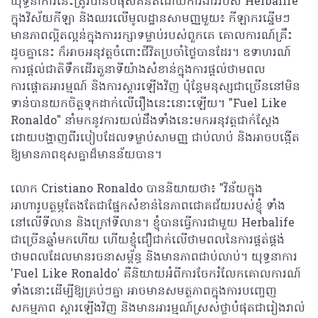
យុទ្ធនាការនេះត្រូវបានបំផុសគំនិតដោយការងាររបស់ Herbalife
ក្នុងវិស័យកីឡា និងឈរលើមូលដ្ឋានសាមញ្ញមួយ៖ កីឡាករឆ្នើមៗ
មានភាពល្អិតល្អន់ក្នុងការរក្សាទម្លាប់របស់ពួកគេ គោលការណ៍គ្រឹះ
ដូចគ្នានេះ ក៏អាចអនុវត្តចំពោះជីវិតប្រចាំថ្ងៃបានដែរ។ ឧទាហរណ៍
ការផ្តល់ជាតិទឹកដើរតួនាទីយ៉ាងសំខាន់ក្នុងការផ្តល់ថាមពល
ការផ្តោតអារម្មណ៍ និងការស្តារឡើងវិញ ប៉ុន្តែមនុស្សជាច្រើននៅមិន
ទាន់បានយកចិត្តទុកដាក់លើរឿងនេះនោះឡើយ។ "Fuel Like
Ronaldo" នាំមកនូវការយល់ដឹងទាំងនេះមកអនុវត្តជាក់ស្តែង
ដោយបង្ហាញពីរបៀបដែលទម្លាប់សាមញ្ញ ជាប់លាប់ និងអាចបង្កើត
ឱ្យមានភាពខុសគ្នាដ៏មានន័យបាន។
លោក Cristiano Ronaldo បាននិយាយថា៖ "វិន័យក្នុង
អាហារូបត្ថម្ភតែងតែជាផ្នែកសំខាន់នៃភាពជោគជ័យរបស់ខ្ញុំ ទាំង
នៅលើទីលាន និងក្រៅទីលាន។ ខ្ញុំបានធ្វើការជាមួយ Herbalife
ជាច្រើនឆ្នាំមកហើយ ហើយខ្ញុំជឿជាក់លើថាមពលនៃការផ្គត់ផ្គង់
ថាមពលដែលមានរចនាសម្ព័ន្ធ និងមានភាពជាប់លាប់។ យុទ្ធនាការ
'Fuel Like Ronaldo' គឺនិយាយអំពីការចែករំលែកគោលការណ៍
ទាំងនោះដើម្បីឱ្យគ្រប់ៗគ្នា អាចមានសមត្ថភាពក្នុងការបញ្ចេញ
សកម្មភាព ស្តារឡើងវិញ និងមានអារម្មណ៍ស្រស់ថ្លាបំផុតជារៀងរាល់