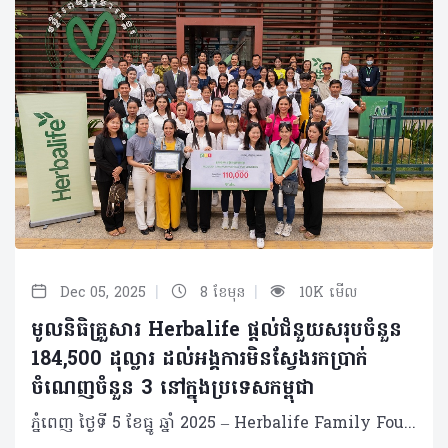
|
|
Dec 05, 2025
8 ខែមុន
10K មើល
មូលនិធិគ្រួសារ Herbalife ផ្តល់ជំនួយសរុបចំនួន
184,500 ដុល្លារ ដល់អង្គការមិនស្វែងរកប្រាក់
ចំណេញចំនួន 3 នៅក្នុងប្រទេសកម្ពុជា
ភ្នំពេញ ថ្ងៃទី 5 ខែធ្នូ ឆ្នាំ 2025 – Herbalife Family Foundation (HFF) ជាអង្គការមិនស្វែងរកប្រាក់ចំណេញអន្តរជាតិមួយ ដែលត្រូវបានគាំទ្រដោយអ្នកចែកចាយឯករាជ្យ និងបុគ្គលិក Herbalife បានប្រកាសថា បានផ្តល់ជំនួយចំនួនសរុប 184,500 ដុល្លារ ដល់អង្គការមិនស្វែងរកប្រាក់ចំណេញចំនួន 3 នៅទូទាំងប្រទេសកម្ពុជា។ អង្គការទាំងនេះស្ថិតក្នុងកម្មវិធី Casa Herbalife ដែលជាគម្រោងសំខាន់របស់ HFF ដើម្បីសហការជាមួយអង្គការមូលដ្ឋានក្នុងការផ្តល់អាហារូបត្ថម្ភ​ ការអប់រំ និងបរិយាកាសសុវត្ថិភាពសម្រាប់កុមារ និងគ្រួសារដែលត្រូវការជំនួយ។ “យើងមានមោទនភាពក្នុងការសហការជាមួយអង្គការដ៏អស្ចារ្យដែលកំពុងបង្កើតការផ្លាស់ប្តូរដែលមានអត្ថន័យក្នុងសហគមន៍​របស់ពួកគេ” លោក Thang Vu នាយកគ្រប់គ្រងទូទៅ ក្រុមហ៊ុន Herbalife កម្ពុជា បានមានប្រសាសន៍ដូច្នេះ និងបានបន្ថែមទៀតថា៖ “ជាមួយអ្នកចែកចាយ និងបុគ្គលិក Herbalife យើងកំពុងធ្វើឱ្យមានការផ្លាស់ប្តូរតាមរយៈការជួយកុមារទទួលបានអាហារូបត្ថម្ភ ការអប់រំ និងការគាំទ្រដែលពួកគេត្រូវការ ដើម្បីអភិវឌ្ឍន៍ជីវិត។” អង្គការទទួលបានជំនួយនៅក្នុងប្រទេសកម្ពុជារួមមាន៖ អង្គការ Pour un Sourire d’Enfant (PSE)៖ ជួយកុមារចេញពីភាពក្រីក្រ និងណែនាំពួកគេទៅរកការងារដែលមានកិត្តិយស និងជំនាញ។ គាំទ្រកុមារច្រើនជាង 6,500 នាក់រៀងរាល់ឆ្នាំ បញ្ចប់ការបណ្តុះបណ្តាលវិជ្ជាជីវៈច្រើនជាង 6,000 នាក់ដែលមានការងារដែលមានគុណភាព។ មន្ទីរពេទ្យកុមារអង្គរ (AHC)៖ ផ្តល់សេវាថែទាំសុខភាពកុមារដោយមានមេត្តាករុណា និងគុណភាពខ្ពស់ ការអប់រំ និងសេវាការពារ។ បានផ្តល់សេវាថែទាំដល់កុមារច្រើនលាននាក់ បម្រើអ្នកជំងឺប្រចាំថ្ងៃចំនួន 350​ – 400 នាក់។ អង្គការ Children’s Future International (CFI)៖ ការពារសិទ្ធិកុមារដែលងាយរងគ្រោះ ដើម្បីធានាសុវត្ថិភាព ការអប់រំ និងការផ្តល់អំណាច។ គាំទ្រសិស្សប្រហែល 1,000 នាក់តាមរយៈសេវាសង្គម និងការអប់រំ; បម្រើកុមារនិងគ្រួសារដែលមានហានិភ័យច្រើនជាង 300។ ឆ្នាំនេះ HFF បានផ្តល់ជំនួយសរុបចំនួន 5 លានដុល្លារ ក្នុងកម្មវិធី Casa Herbalife ដល់អង្គការមិនស្វែងរកប្រាក់ចំណេញចំនួន 165 កន្លែង នៅក្នុង 60 ប្រទេស និងតំបន់។ ជំនួយទាំងនេះ អាចប្រព្រឹត្តទៅបានដោយសារការបរិច្ចាគរបស់អ្នកចែកចាយ Herbalife និងបុគ្គលិក Herbalife ដែលមានការប្តេជ្ញាចិត្តក្នុងការគាំទ្រកម្មវិធីដែលដឹកនាំដោយសហគមន៍ ដើម្បីពង្រឹងសហគមន៍ និងធ្វើឱ្យជីវិតប្រសើរឡើង។ ថវិកានេះរំពឹងថា នឹងអាចជួយកុមារច្រើនជាង 200,000 នាក់នៅទូទាំងពិភពលោក។ តាំងពីបានបង្កើតឡើងនៅឆ្នាំ 1994 HFF បានចំណាយលើសពី 60 លានដុល្លារ ដើម្បីគាំទ្រអង្គការមិនស្វែងរកប្រាក់ចំណេញនៅទូទាំងពិភពលោក ដើម្បីធានាថា កុមារ និងគ្រួសារទទួលបានអាហារូបត្ថម្ភ ការអប់រំ និងធនធានដែលចាំបាច់សម្រាប់ការរីកចម្រើន។ អំពី Herbalife Family Foundation Herbalife Family Foundation (HFF) គឺជាអង្គការមិនស្វែងរកប្រាក់ចំណេញអន្តរជាតិ 501(c)(3) ដែលបានគាំទ្រដោយអ្នកចែកចាយឯករាជ្យ និងបុគ្គលិក Herbalife។ បែបបទនៃការបង្កើតដោយ Mark Hughes ស្ថាបនិកក្រុមហ៊ុន Herbalife គឺ ដើម្បីជួយសហគមន៍ដែលខ្វះខាត។ HFF គាំទ្រកម្មវិធីផ្លាស់ប្តូរជីវិតដែល ផ្តោតលើសុខុមាលភាពកុមារតាម​រយៈអាហារូបត្ថម្ភ និងការអប់រំ។ តាំងពីឆ្នាំ 1994 មក HFF បានចំណាយលើសពី 60 លានដុល្លារដើម្បីគាំទ្រអង្គការមិនស្វែងរកប្រាក់ចំណេញនៅទូទាំងពិភពលោក និងចូលរួមក្នុងការជួយសង្គ្រោះពេលមានគ្រោះធម្មជាតិ។ សម្រាប់ព័ត៌មានបន្ថែម សូមចូលទៅកាន់ herbalifefamilyfoundation.org និងតាមដានយើងនៅ Instagram និង Facebook @Herbalifefamilyfoundation។ អំពីក្រុមហ៊ុន Herbalife ក្រុមហ៊ុន Herbalife (NYSE: HLF) គឺជាក្រុមហ៊ុនសុខភាព និងសុខុមាលភាពឈានមុខគេ និងជាសហគមន៍ដែលកំពុងផ្លាស់ប្តូរជីវិតរបស់មនុស្សជាមួយនឹងផលិតផលអាហារូបត្ថម្ភដ៏អស្ចារ្យ និងជាឱកាសអាជីវកម្មសម្រាប់សមាជិកឯករាជ្យរបស់ខ្លួនចាប់តាំងពីឆ្នាំ 1980។ ក្រុមហ៊ុនផ្តល់ជូននូវផលិតផលដែលគាំទ្រដោយវិទ្យាសាស្រ្តដល់អ្នកប្រើប្រាស់នៅក្នុងទីផ្សារជាង 90។ តាមរយៈសមាជិកឯករាជ្យដែលផ្តល់ជូននូវការបណ្តុះបណ្តាលមួយទល់មួយ និងផ្តល់ការគាំទ្រសហគមន៍ដោយបំផុសគំនិតឱ្យអតិថិជនប្រកាន់ខ្ជាប់នូវរបៀបរស់នៅដែលមានភាពសកម្ម។