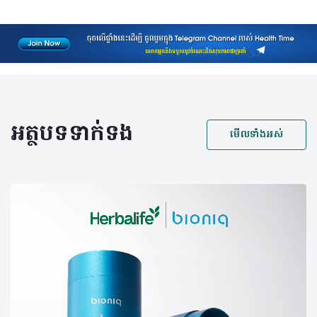
អត្ថបទទាក់ទង
មើលទាំងអស់