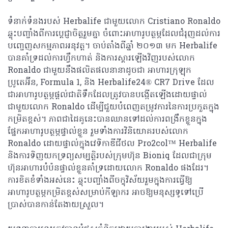
ទំនាក់ទំនងរបស់ Herbalife ជាមួយលោក Cristiano Ronaldo
ឆ្លុះបញ្ចាំងពីការប្តេជ្ញាចិត្តរួមគ្នា ចំពោះអាហារូបត្ថម្ភដែលជំរុញដល់ការ
បញ្ចេញសកម្មភាពអនុវត្ត។ ចាប់តាំងពីឆ្នាំ ២០១៣ មក Herbalife
បានគាំទ្រដល់ការហ្វឹកហាត់ និងការស្តារឡើងវិញរបស់លោក
Ronaldo ជាមួយនឹងផលិតផលនានាដូចជា អាហារក្រុឡុក
ប្រូតេអ៊ីន, Formula 1, និង Herbalife24® CR7 Drive ដែល
ជាអាហារូបត្ថម្ភផ្តល់ជាតិទឹកដែលត្រូវបានបង្កើតឡើងដោយផ្ទាល់
ជាមួយលោក Ronaldo ដើម្បីជួយបំពេញតម្រូវការនៃការប្រកួតក្នុង
កម្រិតខ្ពស់។ ភាពជាដៃគូនេះបានឈានទៅដល់ការពង្រឹកខ្លួនក្នុង
ផ្នែកអាហារូបត្ថម្ភផ្ទាល់ខ្លួន រួមទាំងការវិនិយោគរបស់លោក
Ronaldo ដោយផ្ទាល់ក្នុងវេទិកាឌីជីថល Pro2col™ Herbalife
និងការទិញយកទ្រព្យសម្បត្តិរបស់ក្រុមហ៊ុន Bioniq ដែលជាក្រុម
ហ៊ុនអាហារបំប៉នផ្ទាល់ខ្លួនគាំទ្រដោយលោក Ronaldo ផងដែរ។
ការខិតខំទាំងអស់នេះ ឆ្លុះបញ្ចាំងពីចក្ខុវិស័យរួមក្នុងការធ្វើឱ្យ
អាហារូបត្ថម្ភកម្រិតខ្ពស់សម្រាប់កីឡាករ អាចឱ្យមនុស្សទូទៅប្រើ
ប្រាស់បានកាន់តែងាយស្រួល។