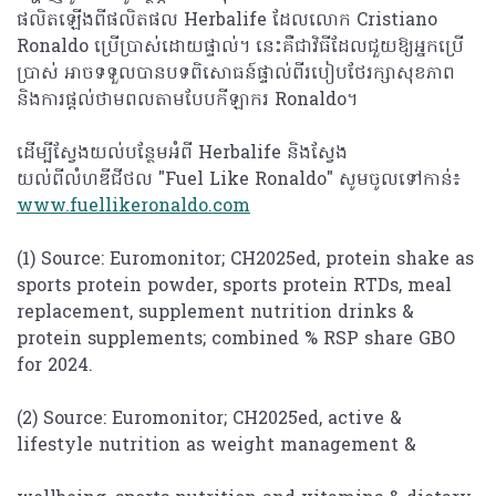
ផលិតឡើងពីផលិតផល Herbalife ដែលលោក Cristiano
Ronaldo ប្រើប្រាស់ដោយផ្ទាល់។ នេះគឺជាវិធីដែលជួយឱ្យអ្នកប្រើ
ប្រាស់ អាចទទួលបានបទពិសោធន៍ផ្ទាល់ពីរបៀបថែរក្សាសុខភាព
និងការផ្តល់ថាមពលតាមបែបកីឡាករ Ronaldo។
ដើម្បីស្វែងយល់បន្ថែមអំពី Herbalife និងស្វែង
យល់ពីលំហឌីជីថល "Fuel Like Ronaldo" សូមចូលទៅកាន់៖
www.fuellikeronaldo.com
(1) Source: Euromonitor; CH2025ed, protein shake as
sports protein powder, sports protein RTDs, meal
replacement, supplement nutrition drinks &
protein supplements; combined % RSP share GBO
for 2024.
(2) Source: Euromonitor; CH2025ed, active &
lifestyle nutrition as weight management &