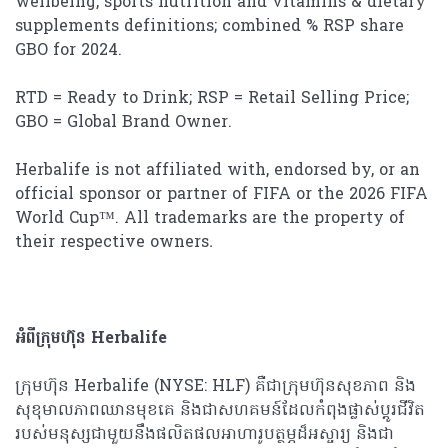
wellbeing, sports nutrition and vitamins & dietary
supplements definitions; combined % RSP share
GBO for 2024.
RTD = Ready to Drink; RSP = Retail Selling Price;
GBO = Global Brand Owner.
Herbalife is not affiliated with, endorsed by, or an
official sponsor or partner of FIFA or the 2026 FIFA
World Cup™. All trademarks are the property of
their respective owners
.
អំពីក្រុមហ៊ុន
Herbalife
ក្រុមហ៊ុន Herbalife (NYSE: HLF) គឺជាក្រុមហ៊ុនសុខភាព និង
សុខុមាលភាពឈានមុខគេ និងជាសហគមន៍ដែលកំពុងផ្លាស់ប្តូរជីវិត
របស់មនុស្សជាមួយនឹងផលិតផលអាហារូបត្ថម្ភដ៏អស្ចារ្យ និងជា