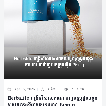
|
|
Apr 02, 2026
4 ខែមុន
7K មើល
Herbalife ពង្រីកវិសាលភាពអាហារូបត្ថម្ភផ្ទាល់ខ្លួន
តាមរយៈការទិញយកក្រុមហ៊ុន Bioniq