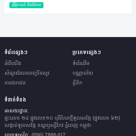
ព្រឹត្តិការណ៍ និងព័ត៌មាន
ទំព័រផ្សេងៗ
ប្រភេទផ្សេងៗ
អំពីយើង
ទំព័រដើម
សំណួរ​ដែលគេ​ច្រើន​សួរ
បណ្ណាល័យ
ភាពឯកជន
គ្លីនិក
ទំនាក់ទំនង
អាសយដ្ឋាន:
ផ្ទះលេខ ២៤ ផ្លូវលេខ១០ បុរីពិភពថ្មីទួលសង្កែ (ផ្លូវលេខ ៦២)
សង្កាត់ទួលសង្កែ ខណ្ឌឫស្សីកែវ ភ្នំពេញ កម្ពុជា
លេខទូរស័ព្ទ:
(096) 7888-017