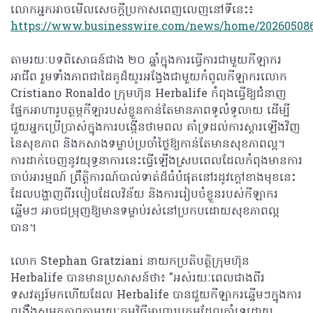
លោកអ្នកអាចមើលសេចក្តីប្រកាសពេញលេញនៅទីនេះ៖
https://www.businesswire.com/news/home/202605086
តាមរយៈបទពិសោធន៍ជាង ២០ ឆ្នាំក្នុងការធ្វើការជាមួយកីឡាករ
អាជីព រួមទាំងភាពជាដៃគូដ៏យូរអង្វែងជាមួយកំពូលកីឡាករលោក
Cristiano Ronaldo ក្រុមហ៊ុន Herbalife កំពុងធ្វើឱ្យជំនាញ
ផ្នែកអាហារូបត្ថម្ភកីឡារបស់ខ្លួនកាន់តែមានភាពទូលំទូលាយ ដើម្បី
ជួយអ្នកប្រើប្រាស់ក្នុងការបង្កើនថាមពល គាំទ្រដល់ការស្តារឡើងវិញ
នៃសុខភាព និងកសាងទម្លាប់ប្រចាំថ្ងៃឱ្យកាន់តែមានសុខភាពល្អ។
ការដាក់ចេញនូវយុទ្ធនាការនេះធ្វើឡើងស្របពេលដែលកំពុងមានការ
ចាប់អារម្មណ៍ ព្រឹត្តិការណ៍បាល់ទាត់ដ៏ធំបំផុតនៅរដូវក្តៅខាងមុខនេះ
ដែលបង្ហាញពីរបៀបដែលវិន័យ និងការរៀបចំខ្លួនរបស់កីឡាករ
ឆ្នើមៗ អាចជម្រុញឱ្យមានទម្លាប់រស់នៅប្រកបដោយសុខភាពល្អ
បាន។
លោក Stephan Gratziani នាយកប្រតិបត្តិក្រុមហ៊ុន
Herbalife បានមានប្រសាសន៍ថា៖ "អស់រយៈពេលជាងពីរ
ទសវត្សរ៍មកហើយដែល Herbalife បានជួយកីឡាករឆ្នើមៗក្នុងការ
ពង្រឹងសមត្ថភាពតាមរយៈកម្មវិធីអាហារូបត្ថម្ភដែលគាំទ្រដោយ