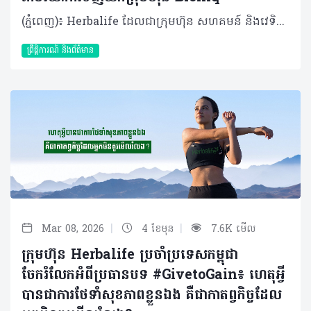
(ភ្នំពេញ)៖ Herbalife ដែលជាក្រុមហ៊ុន សហគមន៍ និងវេទិកាភ្ជាប់ទំនាក់ទំនង លំដាប់ថ្នាក់ពិភពលោក ផ្នែកសុខភាព និងសុខុមាលភាពបានចែករំលែកអំពី ការប្រកាសអំពីកិច្ចព្រមព្រៀងក្នុងការទិញយកទ្រព្យសម្បត្តិមួយចំនួនពីក្រុមហ៊ុន Bioniq ដែលជាក្រុមហ៊ុនអាហារូបត្ថម្ភផ្ទាល់ខ្លួន ដែលមានមូលដ្ឋាននៅចក្រភពអង់គ្លេស។ ប្រតិបត្តិការនេះនឹងជម្រុញ Herbalife ឱ្យឈានទៅមុខមួយកម្រិតទៀត ក្នុងនាមជាក្រុមហ៊ុនសុខភាព និងសុខុមាលភាពដែលផ្អែកលើបច្ចេកវិទ្យា និងទិន្នន័យ។ លោក Stephan Gratziani នាយកប្រតិបត្តិក្រុមហ៊ុន Herbalife បានមានប្រសាសន៍ថា៖ “សុខភាព និងសុខុមាលភាព គឺកាន់តែមានលក្ខណៈផ្ទាល់ខ្លួន និងផ្អែកលើទិន្នន័យព័ត៌មាន។ តាមរយៈការបញ្ចូលបច្ចេកវិទ្យាអាហារូបត្ថម្ភផ្ទាល់ខ្លួនរបស់ Bioniq ជាមួយ Pro2col តាមរយៈបណ្តាញចែកចាយទូទាំងពិភពលោករបស់យើង គឺយើងកំពុងពង្រីកវិសាលភាពក្នុងការផ្តល់ជូននូវសុខុមាលភាពផ្ទាល់ខ្លួនក្នុងកម្រិតដ៏ធំធេងមួយ”។ Bioniq បង្កើតរូបមន្តអាហារូបត្ថម្ភផ្ទាល់ខ្លួនដោយប្រើប្រាស់បច្ចេកវិទ្យា ព័ត៌មានសុខភាពបុគ្គល និងមូលដ្ឋានទិន្នន័យជីវសញ្ញាផ្ទាល់ខ្លួន។ រូបមន្តអាហារូបត្ថម្ភរបស់ Bioniq ត្រូវបានរចនាឡើងសម្រាប់បុគ្គលជាច្រើនប្រភេទ ចាប់ពីអ្នកប្រើប្រាស់ទូទៅ រហូតដល់អត្តពលិកលំដាប់ពិភពលោក រួមទាំងលោក Cristiano Ronaldo ផងដែរ។ Bioniq នឹងមកបំពេញបន្ថែមលើ Pro2col និង Link BioSciences ដែលត្រូវបានទិញយកក្នុងគ្រាមុនដោយ Herbalife។ ការទិញយកទ្រព្យសម្បត្តិរបស់ Bioniq អនុញ្ញាតឱ្យ Herbalife អាចផ្តល់ជូននូវអាហារូបត្ថម្ភផ្ទាល់ខ្លួនកាន់តែទូលំទូលាយ និងបានកាន់តែច្រើនទម្រង់ជាងមុន។ ការរួមបញ្ចូលគ្នានៃបច្ចេកវិទ្យារបស់ Bioniq ជាមួយនឹងជំនាញផលិតកម្មរបស់ Herbalife នឹងអនុញ្ញាតឱ្យក្រុមហ៊ុនពង្រីកអាហាររូបត្ថម្ភបានក្នុងកម្រិតកាន់តែធំ និងកាន់តែលឿនរហ័ស។ លោក Vadim Fedotov ស្ថាបនិក និងជាប្រធានក្រុមហ៊ុន Bioniq បានមានប្រសាសន៍ថា៖ «ខ្ញុំបានបង្កើត Bioniq ក្នុងឆ្នាំ ២០១៩ ជាមួយនឹងចក្ខុវិស័យក្នុងការជួយមនុស្សដើម្បីធ្វើឱ្យសុខុមាលភាពរបស់ពួកគេកាន់តែប្រសើរ តាមរយៈវិធីសាស្ត្រអាហារូបត្ថម្ភ ដែលផ្អែកលើវិទ្យាសាស្ត្រ ដែលរួមបញ្ចូលទិន្នន័យជីវសញ្ញា និងរបៀបរស់នៅរបស់បុគ្គលផ្ទាល់ខ្លួន។ខ្ញុំរីករាយដែលបានចូលរួមជាមួយ Herbalife រួមជាមួយនឹងបណ្តាញចែកចាយទូទាំងពិភពលោក និងការប្តេជ្ញាចិត្តក្នុងការលើកកម្ពស់សុខុមាលភាពក្នុងកម្រិតជាសកលរបស់ Herbalife»។ លោក Cristiano Ronaldo ដែលជាដៃគូរបស់ Herbalife និងជាម្ចាស់ភាគហ៊ុនម្នាក់របស់ Bioniq ផងនោះ គាំទ្រយ៉ាងពេញទំហឹងនូវគោលដៅរបស់ Herbalife ក្នុងការនាំយកអាហាររូបត្តម្ភដែលរៀបចំតាមតម្រូវការបុគ្គល ទៅកាន់មនុស្សកាន់តែច្រើននៅទូទាំងពិភពលោក តាមរយៈបណ្តាញអ្នកចែកចាយឯករាជ្យដែលមានស្រាប់។ លោក Cristiano Ronaldo បានមានប្រសាសន៍ថា៖ “ពេញមួយអាជីពរបស់ខ្ញុំ ជីវមាត្រ (biometrics) និងអាហាររូបត្តម្ភផ្ទាល់ខ្លួន គឺជាចំណុចស្នូលក្នុងការជួយឱ្យខ្ញុំអាចធ្វើសកម្មភាព និងប្រកួតប្រជែងក្នុងកម្រិតខ្ពស់បំផុតមួយបាន។ ក្នុងនាមជាអ្នកប្រើប្រាស់ Herbalife និង Bioniq ផ្ទាល់ជាច្រើនឆ្នាំមកនេះ ខ្ញុំយល់ច្បាស់ថាការប្រើប្រាស់អាហារូបត្ថម្ភដែលរៀបចំឱ្យត្រូវតាមតម្រូវការជាក់ស្តែង ពិតជាមានសារៈសំខាន់ណាស់ក្នុងការជួយឱ្យរាងកាយ និងសមត្ថភាពរបស់ខ្ញុំអាចឡើងទៅដល់កម្រិតខ្ពស់បាន។ ខ្ញុំពិតជារីករាយណាស់ដែលបានឃើញ Bioniq ក្លាយជាផ្នែកមួយនៃវិសាលភាពដ៏ធំធេងរបស់ Herbalife ក្នុងការជម្រុញអោយមនុស្សបានយល់ដឹងអំពីអាហារូបត្ថម្ភក៏ដូចជាសុខមាលភាពផ្ទាល់ខ្លួន”។ ប្រតិបត្តិការនេះត្រូវបានរំពឹងថានឹងបញ្ចប់នៅក្នុងត្រីមាសទីពីរនៃឆ្នាំ២០២៦បន្ទាប់ពីឆ្លងកាត់ការត្រួតពិនិត្យតាមច្បាប់ និងលក្ខខណ្ឌផ្សេងៗរួចរាល់។តម្លៃសរុបនៃការទិញមានចំនួន ៥៥ លានដុល្លារ ហើយនឹងត្រូវបង់ក្នុងរយៈពេល ៥ ឆ្នាំ ដោយទូទាត់ដំបូងចំនួន ១០ លានដុល្លារនៅពេលបញ្ចប់កិច្ចសន្យា។ ក្រៅពីនេះ ក្រុមហ៊ុនក៏នឹងបន្ថែមទឹកប្រាក់រហូតដល់ ៩៥ លានដុល្លារទៀតផងដែរ ប្រសិនបើអាជីវកម្មនេះសម្រេចបានលទ្ធផលល្អទៅតាមគោលដៅនាពេលខាងមុខ។ ជាផ្នែកមួយនៃប្រតិបត្តិការនេះ Herbalife ក៏ទទួលបានសិទ្ធិទិញយក (call option) ក្រុមហ៊ុន Bioniq LAB ដែលជាបណ្តាញដាច់ដោយឡែកមួយផ្តោតលើម៉ូលេគុលតូចៗ និង peptides។ ជម្រើសនេះជួយឱ្យក្រុមហ៊ុនមានភាពបត់បែនក្នុងការសិក្សាពីឱកាសថ្មីៗក្នុងវិស័យនេះ ប្រកបដោយសុក្រិតភាព និងការប្រើប្រាស់ដើមទុនដោយមានប្រសិទ្ធភាព។ ផលិតផល Bioniq អាចរំពឹងថានឹងមាននៅចុងឆ្នាំ២០២៦នេះ តាមរយៈអ្នកចែកចាយឯករាជ្យ Herbalife ក្នុងប្រទេសមួយចំនួនក្នុងតំបន់អឺរ៉ុប និងសហរដ្ឋអាមេរិក ហើយទីផ្សារបន្ថែមទៀតនឹងមានជាបន្តបន្ទាប់នាពេលខាងមុខ។ អំពី Bioniq Bioniq ចាប់ផ្តើមដំណើរការក្នុងឆ្នាំ២០១៩ នៅទីក្រុងឡុងដ៍ ចក្រភពអង់គ្លេស ជាក្រុមហ៊ុនឈានមុខគេក្នុងការផ្តល់អាហារូបត្ថម្ភផ្ទាល់ខ្លួន ផ្អែកលើកម្រងសំណួរផ្ទាល់ខ្លួន និងទិន្នន័យដែលទទួលបានតាមរយៈការធ្វើតេស្តឈាមដោយផ្ទាល់។ Bioniq ផ្ដល់សេវាកម្មដឹកជញ្ជូនទូទាំងសកលលោក និងមានទិន្នន័យព័ត៌មានអាហារូបត្ថម្ភដ៏ធំសម្បើម ជួយឱ្យក្រុមហ៊ុនបង្កើតរូបមន្តអាហារូបត្ថម្ភផ្ទាល់ខ្លួនដល់មនុស្សរាប់សែននាក់ដោយកំណត់យកតែសារធាតុចិញ្ចឹម និងកម្រិតប្រើប្រាស់ណាដែលរាងកាយរបស់បុគ្គលម្នាក់ៗកំពុងខ្វះខាតពិតប្រាកដ។ សម្រាប់ព័ត៌មានបន្ថែម សូមចូលទៅកាន់៖ https://www.bioniq.com/ ។ អំពីក្រុមហ៊ុន Herbalife ក្រុមហ៊ុន Herbalife (NYSE: HLF) គឺជាក្រុមហ៊ុនសុខភាព និងសុខុមាលភាពឈានមុខគេ និងជាសហគមន៍ដែលកំពុងផ្លាស់ប្តូរជីវិតរបស់មនុស្សជាមួយនឹងផលិតផលអាហារូបត្ថម្ភដ៏អស្ចារ្យ និងជាឱកាសអាជីវកម្មសម្រាប់សមាជិកឯករាជ្យ​របស់ខ្លួនចាប់តាំងពីឆ្នាំ 1980។ ក្រុមហ៊ុនផ្តល់ជូននូវផលិតផលដែលគាំទ្រដោយវិទ្យាសាស្រ្តដល់អ្នកប្រើប្រាស់នៅក្នុងទីផ្សារជាង 90។ តាមរយៈសមាជិកឯករាជ្យដែលផ្តល់ជូននូវការបណ្តុះបណ្តាលមួយទល់មួយ និងផ្តល់ការគាំទ្រសហគមន៍ដោយបំផុសគំនិតឱ្យអតិថិជនប្រកាន់ខ្ជាប់នូវរបៀបរស់នៅដែលមានភាពសកម្ម។
ព្រឹត្តិការណ៍ និងព័ត៌មាន
|
|
Mar 08, 2026
4 ខែមុន
7.6K មើល
ក្រុមហ៊ុន Herbalife ប្រចាំប្រទេសកម្ពុជា
ចែករំលែកអំពីប្រធានបទ #GivetoGain៖ ហេតុអ្វី
បានជាការថែទាំសុខភាពខ្លួនឯង គឺជាកាតព្វកិច្ចដែល