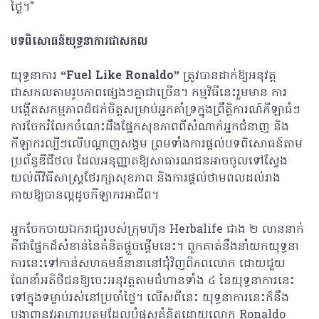
ថ្ងៃ។"
បទពិសោធន៍យុទ្ធនាការជាសកល
យុទ្ធនាការ
“Fuel Like Ronaldo”
ត្រូវបានដាក់ឱ្យអនុវត្ត
ជាសកលតាមរូបភាពផ្សេងៗគ្នាជាច្រើន។ កម្មវិធីនេះរួមមាន ការ
បង្កើតសកម្មភាពដ៏ជក់ចិត្តសម្រាប់អ្នកគាំទ្រក្នុងព្រឹត្តិការណ៍កីឡាធំៗ
ការចែករំលែកចំណេះដឹងផ្នែកសុខភាពពីសំណាក់អ្នកជំនាញ និង
កីឡាករល្បីៗលើបណ្តាញសង្គម ព្រមទាំងការផ្តល់បទពិសោធន៍តាម
ប្រព័ន្ធឌីជីថល ដែលអនុញ្ញាតឱ្យសាធារណជនអាចចូលទៅស្វែង
យល់ពីវិធីសាស្ត្រថែរក្សាសុខភាព និងការផ្តល់ថាមពលដល់រាង
កាយឱ្យបានល្អដូចកីឡាករអាជីព។
អ្នកចែកចាយឯករាជ្យរបស់ក្រុមហ៊ុន Herbalife ជាង ២ លាននាក់
គឺជាផ្នែកដ៏សំខាន់នៃគំនិតផ្តួចផ្តើមនេះ។ ពួកគាត់នឹងនាំយកយុទ្ធនា
ការនេះទៅកាន់សហគមន៍នានានៅជុំវិញពិភពលោក ដោយជួយ
ណែនាំអតិថិជនឱ្យចេះអនុវត្តតាមជំហានទាំង ៤ នៃយុទ្ធនាការនេះ
ទៅក្នុងទម្លាប់រស់នៅប្រចាំថ្ងៃ។ លើសពីនេះ យុទ្ធនាការនេះក៏នឹង
បង្ហាញនូវអាហារូបត្ថម្ភដែលបំផុសគំនិតដោយលោក Ronaldo