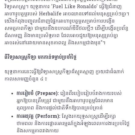
វិទ្យាសាស្ត្រ។ យុទ្ធនាការ 'Fuel Like Ronaldo' ធ្វើឱ្យជំនាញ
អាហារូបត្ថម្ភរបស់ Herbalife អាចឈានទៅដល់មនុស្សគ្រប់ៗគ្នា។
យើងកំពុងបញ្ជូលជំនាញផ្នែកអាហារូបត្ថម្ភសម្រាប់ការបង្កើន
សមត្ថភាពកីឡា ជាមួយនឹងឧបករណ៍ឌីជីថលថ្មីៗ ដើម្បីបង្កើតប្រព័ន្ធ
ដ៏សាមញ្ញ និងមានប្រសិទ្ធភាព ដែលអាចជួយឱ្យមនុស្សគ្រប់គ្នា
អាចរស់​នៅដោយមានសុខភាពល្អ និងសកម្មជាងមុន"។
ពីវិទ្យាសាស្ត្រកីឡា មកកាន់ទម្លាប់ប្រចាំថ្ងៃ
យុទ្ធនាការនេះធ្វើឱ្យវិទ្យាសាស្ត្រកីឡាដ៏ស្មុគស្មាញ ក្លាយជាដំណាក់
កាលសាមញ្ញចំនួន ៤ ៖
ការរៀបចំ (
Prepare):
រៀនពីរបៀបរៀបចំរាងកាយរបស់
អ្នកឱ្យបានត្រឹមត្រូវ ជាមួយនឹងអាហារូបត្ថម្ភដែលមាន
តុល្យភាព និងការផ្តល់​ជាតិទឹកឱ្យបានគ្រប់គ្រាន់
ការអនុវត្ត (
Perform):
ស្វែងរកយុទ្ធសាស្ត្រដើម្បីរក្សា
ថាមពល និងការផ្តោតអារម្មណ៍ក្នុងអំឡុងពេលការងារប្រចាំថ្ងៃ
និងសកម្មភាពរាងកាយ