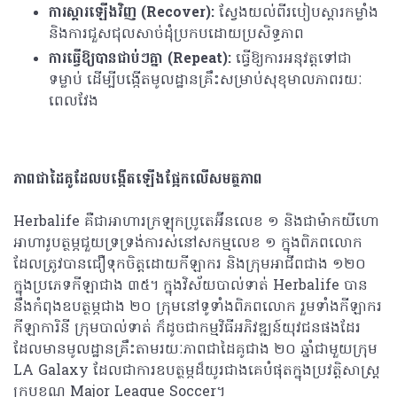
ការស្តារឡើងវិញ (
Recover):
ស្វែងយល់ពីរបៀបស្តារកម្លាំង
និងការជួសជុលសាច់ដុំប្រកបដោយប្រសិទ្ធភាព
ការធ្វើឱ្យបានជាប់ៗគ្នា (
Repeat):
ធ្វើឱ្យការអនុវត្តទៅជា
ទម្លាប់ ដើម្បីបង្កើតមូលដ្ឋានគ្រឹះសម្រាប់សុខុមាលភាពរយៈ
ពេលវែង
ភាពជាដៃគូដែលបង្កើតឡើងផ្អែកលើសមត្ថភាព
Herbalife គឺជាអាហារក្រឡុកប្រូតេអ៊ីនលេខ ១ និងជាម៉ាកយីហោ
អាហារូបត្ថម្ភជួយទ្រទ្រង់ការស់នៅសកម្មលេខ ១ ក្នុងពិភពលោក
ដែលត្រូវបានជឿទុកចិត្តដោយកីឡាករ និងក្រុមអាជីពជាង ១២០
ក្នុងប្រភេទកីឡាជាង ៣៥។ ក្នុងវិស័យបាល់ទាត់ Herbalife បាន
នឹងកំពុងឧបត្ថម្ភជាង ២០ ក្រុមនៅទូទាំងពិភពលោក រួមទាំងកីឡាករ
កីឡាការិនី ក្រុមបាល់ទាត់ ក៏ដូចជាកម្មវិធីអភិវឌ្ឍន៍យុវជនផងដែរ
ដែលមានមូលដ្ឋានគ្រឹះតាមរយៈភាពជាដៃគូជាង ២០ ឆ្នាំជាមួយក្រុម
LA Galaxy ដែលជាការឧបត្ថម្ភដ៏យូរជាងគេបំផុតក្នុងប្រវត្តិសាស្ត្រ
ក្របខណ្ឌ Major League Soccer។