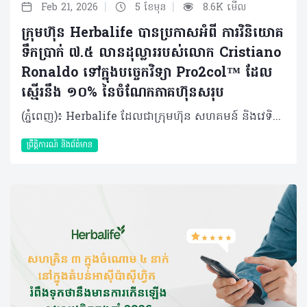
|
|
Feb 21, 2026
5 ខែមុន
8.6K មើល
ក្រុមហ៊ុន Herbalife បានប្រកាសអំពី ការវិនិយោគ
ទឹកប្រាក់ ៧.៥ លានដុល្លាររបស់លោក Cristiano
Ronaldo ទៅក្នុងបច្ចេកវិទ្យា Pro2col™ ដែល
ស្មើរនឹង ១០% នៃចំណែកភាគហ៊ុនសរុប
(ភ្នំពេញ)៖ Herbalife ដែលជាក្រុមហ៊ុន សហគមន៍ និងវេទិកាភ្ជាប់ទំនាក់ទំនង លំដាប់ថ្នាក់ពិភពលោក ផ្នែកសុខភាព និងសុខុមាលភាពនៅថ្ងៃនេះបានប្រកាសថា កីឡាករអន្តរជាតិលោក Cristiano Ronaldo បានទិញយកភាគហ៊ុន ១០% នៅក្នុងក្រុមហ៊ុន HBL Pro2col Software, LLC ដែលជាក្រុមហ៊ុនបុត្រសម្ព័ន្ធកាន់កាប់ទាំងស្រុងដោយក្រុមហ៊ុន Herbalife និងជាម្ចាស់កាន់កាប់បច្ចេកវិទ្យា Pro2col។ Pro2col គឺជាប្រព័ន្ធប្រតិបត្តិការសុខភាព និងសុខុមាលភាពផ្ទាល់ខ្លួនតាមបែបឌីជីថលជំនាន់ចុងក្រោយបង្អស់របស់ Herbalife ដែលត្រូវបានរចនាឡើងដើម្បីជំរុញការចូលរួមប្រចាំថ្ងៃ ការផ្លាស់ប្តូរឥរិយាបថប្រកបដោយនិរន្តរភាព និងលទ្ធផលដែលអាចវាស់វែងបាន តាមរយៈវិធីសាស្ត្រសុខុមាលភាពដែលផ្អែកលើទិន្នន័យដែលមានរចនាសម្ព័ន្ធច្បាស់លាស់។ លោក Ronaldo បានវិនិយោគទឹកប្រាក់ចំនួន ៧.៥ លានដុល្លារ រួមជាមួយការប្តេជ្ញាចិត្តក្នុងការផ្តល់នូវសេវាកម្ម និងសិទ្ធិឧបត្ថម្ភដល់ Pro2col Software។ ការវិនិយោគនេះសបញ្ជាក់ឱ្យឃើញពីការប្តេជ្ញាចិត្តរបស់លោកចំពោះសុខភាព និងអាហារូបត្ថម្ភ។ វាក៏ឆ្លុះបញ្ចាំងពីទំនុកចិត្តរបស់លោកចំពោះអនាគតនៃអាហារូបត្ថម្ភផ្ទាល់ខ្លួន និងចក្ខុវិស័យរបស់ Herbalife ក្នុងការធ្វើឱ្យកម្មវិធីសុខុមាលភាពផ្ទាល់ខ្លួននេះ អាចត្រូវបានប្រើប្រាស់បានទូលំទូលាយទូទាំងពិភពលោក ដោយរួមបញ្ចូលគ្នានូវបច្ចេកវិទ្យាច្នៃប្រឌិត និងសហគមន៍អ្នកចែកចាយដ៏ធំរបស់យើង។ Herbalife បានក្លាយជាដៃគូអាហារូបត្ថម្ភរបស់លោក Ronaldo ចាប់តាំងពីឆ្នាំ ២០១៣ មកម្ល៉េះ ដោយលោកបានដើរតួចយ៉ាងសំខាន់ក្នុងការចូលរួមជម្រុញការប្រើប្រាស់អាហារូបត្ថម្ភឱ្យកាន់តែប្រសើរឡើងនៅទូទាំងពិភពលោក។ កន្លងមក Herbalife និងលោក Ronaldo បានសហការគ្នាលើការដាក់ចេញនូវផលិតផល Herbalife24® CR7 Drive ដែលជាភេសជ្ជៈកីឡាដែលត្រូវបានបង្កើតឡើងដើម្បីបំពេញតម្រូវការអាហារូបត្ថម្ភ និងតម្រូវការសម្រាប់ការលេងកីឡារបស់វីរបុរសបាល់ទាត់ពិភពលោករូបនេះ និងផ្តល់អត្ថប្រយោជន៍ដល់កីឡាករគ្រប់កម្រិតនៅជុំវិញពិភពលោក។ លោក Stephan Gratziani អគ្គនាយកប្រតិបត្តិក្រុមហ៊ុន Herbalife បានមានប្រសាសន៍ថា៖ «លោក Cristiano គឺជាដៃគូដ៏មានតម្លៃអស់រយៈពេលជាងមួយទសវត្សរ៍មកហើយ ហើយការសម្រេចចិត្តរបស់លោកក្នុងការទិញយកភាគហ៊ុននៅក្នុង Pro2col គឺជាចំណុចរបត់ដ៏សំខាន់មួយនៅក្នុងទំនាក់ទំនងរបស់យើង»។ «ការវិនិយោគរបស់លោកឆ្លុះបញ្ចាំងពីជំនឿរួមគ្នាលើឥទ្ធិពលនៃអាហារូបត្ថម្ភ ទិន្នន័យ បញ្ញាសិប្បនិម្មិត និងការលើកកម្ពស់ការយល់ដឹងផ្ទាល់ខ្លួន ដើម្បីជំរុញឱ្យលទ្ធផលសុខភាពបុគ្គលកាន់តែប្រសើរឡើងៗ ក៏ដូចជាពង្រឹងទំនុកចិត្តរបស់លោកទៅលើរបស់ Pro2col​ ផងដែរ»។ Pro2col ប្រើប្រាស់ទិន្នន័យផ្ទាល់ខ្លួនរបស់បុគ្គលម្នាក់ៗ ដើម្បីបង្កើតផែនការសុខុមាលភាពជាក់លាក់សម្រាប់បុគ្គលនោះ ជាមួយនឹងប្រព័ន្ធតាមដានអាហារូបត្ថម្ភឆ្លាតវៃ។ កម្មវិធីនេះអាចសម្របខ្លួនទៅទៅតាមរបៀបរស់នៅរបស់បុគ្គលម្នាក់ៗ ដែលវានឹងធ្វើឱ្យកម្មវិធីសុខុមាលក្លាយជារឿងសាមញ្ញ និងមានលក្ខណៈឯកជន។ ចំណុចស្នូលរបស់វាគឺ Pro2Score ដែលជាប្រព័ន្ធវាយតម្លៃសុខុមាលភាព នឹងតាមដានចំណុចសំខាន់ៗ ដែលត្រូវបានរចនាឡើងដើម្បីផ្តល់នូវភាពច្បាស់លាស់ ការលើកទឹកចិត្ត និងទិន្នន័យដែលអាចយកមកអនុវត្តបានជាក់ស្តែង។លើសពីនេះទៅទៀត Pro2col ក៏ផ្តល់ជូនអ្នកចែកចាយឯករាជ្យរបស់ Herbalife នូវឧបករណ៍ចាំបាច់ និងចំណេះដឹងបន្ថែមអំពីវេទិកានេះ ដើម្បីជួយគាំទ្រដល់អតិថិជនរបស់ពួកគេឱ្យទទួលបាននូវកម្មវិធីសុខុមាលភាពផ្ទាល់ខ្លួនដែលអាចចូលប្រើប្រាស់បានដោយងាយ និងអាចពង្រីកវិសាលភាពបានវែងឆ្ងាយបន្តទៀត។ លោក Cristiano Ronaldo បានមានប្រសាសន៍ថា៖ «បន្ទាប់ពីបានរួមរស់ជាមួយគ្នាអស់រយៈពេលជាងមួយទសវត្សរ៍ ទំនាក់ទំនងរបស់យើងមានមូលដ្ឋានលើទំនុកចិត្ត និងចក្ខុវិស័យរួមគ្នា។ ការវិនិយោគលើ Pro2col វាហាក់បីដូចជាការវិវត្តន៍តាមបែបធម្មជាតិដូច្នោះ។ ក្រៅតែអំពីការរតំណាងឱ្យ Herbalife នេះគឺជាការជួយរៀបចំ និងពង្រីកវេទិកាមួយដែលអាចផ្លាស់ប្តូររបៀបដែលមនុស្សអាចយកចិត្តទុកដាក់ទៅលើសុខភាព និងសុខុមាលភាពរបស់ពួកគេបានយ៉ាងពិតប្រាកដ»។ លោកក៏មានប្រសាសន៍បន្ថែមទៀតផងដែរថា «ខ្ញុំបានឃើញដោយផ្ទាល់ភ្នែកពីរបៀបដែល Herbalife រួមបញ្ចូលគ្នាទាំងវិទ្យាសាស្ត្រ ការច្នៃប្រឌិត និងការគាំទ្រដែលមានលក្ខណៈឯកជន ដើម្បីធ្វើឱ្យបញ្ហាសុខភាព និងសុខុមាលភាពកាន់តែងាយស្រួលចូលប្រើប្រាស់។ ការធ្វើការងាររួមគ្នាជាមួយ Herbalife ដើម្បីបង្កើតអ្វីមួយដែលមានឥទ្ធិពលយូរអង្វែង គឺជាអ្វីដែលជំរុញទឹកចិត្តខ្ញុំនៅក្នុងដំណាក់កាលនៃអាជីពរបស់ខ្ញុំនេះ»។ Pro2col គាំទ្រដល់យុទ្ធសាស្ត្ររយៈពេលវែងរបស់ Herbalife ក្នុងការក្លាយជាវេទិកាសុខភាព និងសុខុមាលភាពដែលតភ្ជាប់គ្នា និងផ្អែកលើទិន្នន័យ ដោយរួមបញ្ចូលនូវផលិតផលដែលមានគុណភាព សហគមន៍ដ៏ធំបញ្ញាសិប្បនិម្មិត និងសមត្ថភាពឌីជីថល ដើម្បីបម្រើអតិថិជនទូទាំងពិភពលោកឱ្យកាន់តែប្រសើរឡើង។ Herbalife បានចាប់ផ្តើមការសាកល្បង (beta rollout) Pro2col ជាដំណាក់កាលជាយុទ្ធសាស្ត្រ ដោយមានគោលបំណងប្រមូលការយល់ដឹងពីអ្នកប្រើប្រាស់ក្នុងទីផ្សារ ដែលនឹងគាំទ្រដល់ការចេញផ្សាយជាលក្ខណៈពាណិជ្ជកម្មកាន់តែទូលំទូលាយនាពេលអនាគល។ បច្ចុប្បន្ន ការចូលប្រើប្រាស់ដំណាក់កាលសាកល្បងនេះ មានសម្រាប់អ្នកចែកចាយ និងអតិថិជននៅក្នុងសហរដ្ឋអាមេរិក កាណាដា និងព័រតូរីកូតែប៉ុណ្ណោះ។ ក្រុមហ៊ុនរំពឹងថានឹងពង្រីកការចូលប្រើប្រាស់ដំណាក់កាលសាកល្បងទៅកាន់ទីផ្សារអន្តរជាតិបន្ថែមទៀត ដោយចាប់ផ្តើមពីទីផ្សារជ្រើសរើសក្នុងតំបន់ EMEA ក្នុងឆ្នាំ ២០២៦។ អំពីក្រុមហ៊ុន Herbalife ក្រុមហ៊ុន Herbalife (NYSE: HLF) គឺជាក្រុមហ៊ុនសុខភាព និងសុខុមាលភាពឈានមុខគេ និងជាសហគមន៍ដែលកំពុងផ្លាស់ប្តូរជីវិតរបស់មនុស្សជាមួយនឹងផលិតផលអាហារូបត្ថម្ភដ៏អស្ចារ្យ និងជាឱកាសអាជីវកម្មសម្រាប់អ្នកសមាជិកឯករាជ្យរបស់ខ្លួនចាប់តាំងពីឆ្នាំ 1980។ ក្រុមហ៊ុនផ្តល់ជូននូវផលិតផលដែលគាំទ្រដោយវិទ្យាសាស្រ្តដល់អ្នកប្រើប្រាស់នៅក្នុងទីផ្សារជាង90។ តាមរយៈសមាជិកឯករាជ្យដែលផ្តល់ជូននូវការបណ្តុះបណ្តាលមួយទល់មួយ និងផ្តល់ការគាំទ្រសហគមន៍ដោយបំផុសគំនិតឱ្យអតិថិជនប្រកាន់ខ្ជាប់នូវរបៀបរស់នៅដែលមានភាពសកម្ម។
ព្រឹត្តិការណ៍ និងព័ត៌មាន