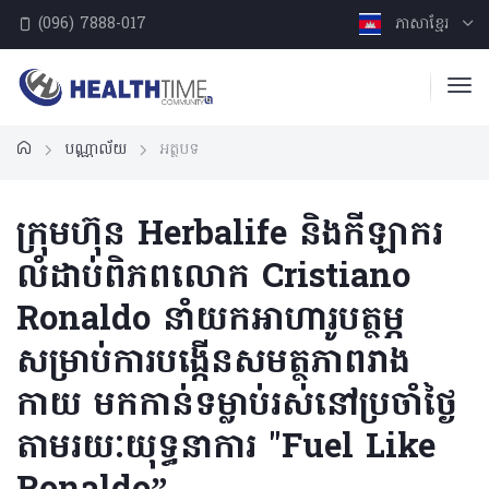
(096) 7888-017
ភាសាខ្មែរ
បណ្ណាល័យ
អត្ថបទ
ក្រុមហ៊ុន Herbalife និងកីឡាករ
លំដាប់ពិភពលោក Cristiano
Ronaldo នាំយកអាហារូបត្ថម្ភ
សម្រាប់ការបង្កើនសមត្ថភាពរាង
កាយ មកកាន់ទម្លាប់រស់នៅប្រចាំថ្ងៃ
តាមរយៈយុទ្ធនាការ "Fuel Like