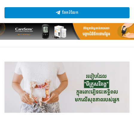
ចែករំលែក