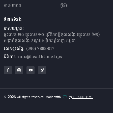
ភាពឯកជន
គ្លីនិក
ទំនាក់ទំនង
អាសយដ្ឋាន:
ផ្ទះលេខ ២៤ ផ្លូវលេខ១០ បុរីពិភពថ្មីទួលសង្កែ (ផ្លូវលេខ ៦២)
សង្កាត់ទួលសង្កែ ខណ្ឌឫស្សីកែវ ភ្នំពេញ កម្ពុជា
លេខទូរស័ព្ទ:
(096) 7888-017
អ៊ីមែល:
info@healthtime.tips
© 2026
All rights reserved. Made with
by HEALTHTIME