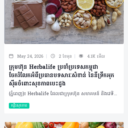
|
|
May 24, 2026
2 ខែមុន
4.1K មើល
ក្រុមហ៊ុន Herbalife ប្រចាំប្រទេសកម្ពុជា
ចែករំលែកអំពីប្រធានបទសារៈសំខាន់ នៃនីទ្រីកអុក
ស៊ីតចំពោះសុខភាពបេះដូង
(ភ្នំពេញ)៖ Herbalife ដែលជាក្រុមហ៊ុន សហគមន៍ និងវេទិកាភ្ជាប់ទំនាក់ទំនងលំដាប់ថ្នាក់ពិភពលោក ផ្នែកសុខភាព និងសុខុមាលភាពបានចែករំលែកអំពីសារៈសំខាន់នៃនីទ្រីកអុកស៊ីតចំពោះសុខភាពបេះដូង និងថាតើអ្វីទៅជាការជំរុញនីទ្រីកអុកស៊ីត? មានកត្តាជាច្រើនក្នុងការរស់នៅឱ្យបានល្អបំផុត ហើយក៏មិនចាំបាច់ពិបាកស្មុគស្មាញអ្វីច្រើននោះដែរ។ មានវិធីសាមញ្ញមួយចំនួនដើម្បីគាំទ្រដល់សុខភាពបេះដូងរបស់អ្នកឱ្យមានសុខភាពល្អគឺ តាមរយៈរបបអាហារត្រឹមត្រូវ ការហាត់ប្រាណឱ្យបានទៀងទាត់ និងការទទួលទានអាហាររូបត្ថម្ភជំនួយ។របបអាហារ និងលំហាត់ប្រាណគឺងាយស្រួល ប៉ុន្តែអាហាររូបត្ថម្ភជំនួយវិញ? វិធីដ៏ល្អបំផុតមួយដើម្បីជួយការពារបេះដូងរបស់អ្នកគឺ តាមរយៈនីទ្រីកអុកស៊ីត ឬ ពាក្យកាត់ NO។ តើនីទ្រីកអុកស៊ីតដំណើរការយ៉ាងដូចម្តេច? នីទ្រីកអុកស៊ីត គឺជាឧស្ម័នដែលកើតឡើងពីធម្មជាតិដែលមាននៅទាំងក្នុង និងក្រៅរាងកាយ។ វាការពារប្រព័ន្ធសរសៃឈាមបេះដូងរបស់អ្នកពីការខូចខាត និងការចុះខ្សោយតាមវ័យ ដោយលើកកម្ពស់ភាពយឺត នៃសរសៃឈាម។ នីទ្រីកអុកស៊ីតជួយឱ្យជញ្ជាំងសរសៃឈាមរបស់អ្នកសម្រាក និងរីកធំ ដើម្បីឱ្យកោសិកាឈាមអាចរត់បានយ៉ាងងាយស្រួល។ ដំណើរការនេះអនុញ្ញាតឱ្យសារធាតុចិញ្ចឹម និងអុកស៊ីហ្សែនត្រូវបានបញ្ជូនទៅកាន់រាងកាយឱ្យកាន់តែមានប្រសិទ្ធភាព។ អត្ថប្រយោជន៍ នៃនីទ្រីកអុកស៊ីត នីទ្រីកអុកស៊ីតត្រូវបានគេហៅថាជា "Miracle Molecule" ឬ “ម៉ូលេគុលអស្ចារ្យ” ដោយសារតែអត្ថប្រយោជន៍ជាច្រើនដែលវាមាន។ ផ្អែកលើការសិក្សាមួយដែលបានចុះផ្សាយក្នុងទស្សនាវដ្តីវេជ្ជសាស្ត្រ The Journal of Preventive Medicine and Hygiene បានបង្ហាញឱ្យឃើញពីអត្ថប្រយោជន៍របស់នីទ្រីកអុកស៊ីតដូចខាងក្រោម៖ • ជួយគាំទ្រដល់ដំណើរការបេះដូង • រក្សាសរសៃឈាមឱ្យមានភាពបត់បែន • ធ្វើឱ្យលំហូរឈាមប្រសើរឡើង • គាំទ្រដល់គ្រប់កោសិកាទាំងអស់នៅក្នុងរាងកាយរបស់អ្នក • ជំរុញមុខងារបេះដូង ខួរក្បាល និងសរីរាង្គផ្សេងៗទៀតផងដែរ ការធ្វើឱ្យលំហូរឈាម និងការចរាចរឈាមប្រសើរឡើង នឹងជួយសម្រាលបន្ទុកការងាររបស់បេះដូង។ បេះដូងតែងតែច្របាច់បញ្ជូនកោសិកាឈាមផ្តល់​ថាមពលដល់គ្រប់សាច់ដុំ និងសរីរាង្គក្នុងរាងកាយ។ នីទ្រីកអុកស៊ីតជួយឱ្យសរសៃឈាមសម្រាក អនុញ្ញាតិឱ្យកោសិកាទាំងអស់អាចធ្វើចលនា និងរក្សាសម្ពាធឈាមឱ្យស្ថិតក្នុងកម្រិតដែលមានសុខភាពល្អ។ ការផលិតនីទ្រីកអុកស៊ីត រាងកាយផលិតនីទ្រីកអុកស៊ីតដោយធម្មជាតិក្នុងកំឡុងពេលរំលាយអាហារនៅពេលដែលប្រូតេអ៊ីនត្រូវបានបំបែកទៅជាអាស៊ីតអាមីណូដូចជា L-arginine និង L-citrulline។ នៅពេលដែលសារធាតុ L-arginine ត្រូវបានស្រូបចូលទៅក្នុងកោសិកាដែលនៅតាមជញ្ជាំងសរសៃឈាមរបស់អ្នក វានឹងបំប្លែងទៅជានីទ្រីកអុកស៊ីត (NO)។ L-citrulline គឺជាផលដែលកើតចេញពីការបំប្លែងនោះ ហើយវាដើរតួអ្នកជាការបន្ថែមថាមពល ប៉ុន្តែឥទ្ធិពលវាគឺមានរយៈពេលខ្លី។ នីទ្រីកអុកស៊ីតត្រូវបានបំផ្លាញចោលដោយសារម៉ូលេគុលអុកស៊ីហ្សែនសកម្មក្នុងរយៈពេលតែមួយវិនាទីប៉ុណ្ណោះ បន្ទាប់ពីការផលិត។ ការការពារកម្រិតនីទ្រីកអុកស៊ីត សារធាតុប្រឆាំងអុកស៊ីតកម្ម គឺជាវិធីមួយដើម្បីការពារកម្រិតនីទ្រីកអុកស៊ីតនៅក្នុងរាងកាយរបស់អ្នក។ សារធាតុប្រឆាំងអុកស៊ីតកម្មទាំងនេះជួយឱ្យរាងកាយស្រូបយកម៉ូលេគុលអុកស៊ីហ្សែនសកម្ម មុនពេលពួកវាអាចបង្កៃការខូចខាតណាមួយដល់នីទ្រីកអុកស៊ីត។ តាមរយៈការទទួលទានវីតាមីន C និង E រួមគ្នាជាមួយអាស៊ីត alpha lipoic អ្នកអាចជួយបង្កើតរបាំងការពារសម្រាប់នីទ្រីកអុកស៊ីតបាន។ បន្ទាប់ពីអាយុ ៣០ ឆ្នាំឡើង បរិមាណនីទ្រីកអុកស៊ីតដែលផលិតដោយធម្មជាតិក្នុងរាងកាយចាប់ផ្តើមថយចុះ។ ដូច្នោះហើយទើបវាជាការចាំបាច់ក្នុងជួយការពារ និងជម្រុះការបន្ថែមការផលិត NO ដើម្បីគាំទ្រដល់ប្រព័ន្ធសរសៃឈាមបេះដូងឱ្យមានសុខភាពល្អ។ ការជម្រុញនីទ្រីកអុកស៊ីត ដើម្បីជំរុញការផលិតនីទ្រីកអុកស៊ីតក្នុងរាងកាយ មានរឿងមួយចំនួនដែលអ្នកអាចធ្វើបានជារៀងរាល់ថ្ងៃ។ ជាទូទៅ វាអាស្រ័យលើរបបអាហារ ការហាត់ប្រាណ និងការទទួលទានអាហារូបត្ថម្ភដើម្បីជួយបំពេញបន្ថែម។ ចំពោះអាហារូបត្ថម្ភ អ្នកគួរទទួលទានអាហារដែលសម្បូរសារធាតុចិញ្ចឹមរួមមាន៖ • ប្រូតេអ៊ីនដែលមានគុណភាពខ្ពស់ដូចជាសណ្តែកសៀង សាច់ គ្រាប់ធញ្ញជាតិ ទឹកដោះគោ និងអាហារក្រឡុកប្រូតេអ៊ីន • បន្លែដែលមានសារធាតុនីត្រាតខ្ពស់ដូចជា គិនឆាយ សាឡាត់ មើមឆៃថាវក្រហម ស្ពៃពួយឡេង និងអាហារបំប៉នបន្លែបៃតង ក៏ជាជម្រើសដ៏ល្អដែរ • អាស៊ីតខ្លាញ់អូមេហ្គា ៣ ក៏ជួយកាត់បន្ថយការរលាកក្នុងរាងកាយផងដែរ របបអាហារដែលមានតុល្យភាពមិនមែនជាវិធីតែមួយគត់ដើម្បីបង្កើនកម្រិតនីទ្រីកអុកស៊ីតរបស់អ្នកនោះទេ។ វាក៏សំខាន់ផងដែរក្នុងការផ្តោតលើសុខុមាលភាពទូទៅរបស់អ្នកដូចជា៖ • ធានាថាអ្នកបានរក្សាជាតិទឹកបានគ្រប់គ្រាន់ • គេងឱ្យបានគ្រប់គ្រាន់ • និងបង្កើនសកម្មភាពរាងកាយ ការហាត់ប្រាណគឺជាចំណុចសំខាន់មួយ ព្រោះការផលិតនីទ្រីកអុកស៊ីតកើនឡើងយ៉ាងខ្លាំងក្នុងកំឡុងពេលធ្វើសកម្មភាពរាងកាយគ្រប់កម្រិត។ មិនថាការដើរ រត់ ជិះកង់ ហែលទឹក ឬសូម្បីតែការឡើងជណ្តើរ សុទ្ធតែជួយទ្រទ្រង់កម្រិត NO និងរបៀបរស់នៅដែលមានសុខភាពល្អទាំងអស់។ ការប្រើប្រាស់អាហារូបត្ថម្ភជំនួយ ក៏ជាកត្តាសំខាន់ផងដែរ ព្រោះសូម្បីតែរបបអាហារដែលមានតុល្យភាពបំផុតក៏នៅតែមានចន្លោះខ្វះខាតសារធាតុចិញ្ចឹមដែរ។ ដូច្នោះហើយអាហារូបត្ថម្ភជំនួយដូចជា អាហារក្រឡុកប្រូតេអ៊ីន អាហារូបត្ថម្ភជំនួយបន្លែបៃតង និងអូមេហ្គា ៣ គឺអាចជួយបំពេញចន្លោះខ្វះខាតបានយ៉ាងច្រើន។ សម្រាប់ការគាំទ្រកម្រិតនីទ្រីកអុកស៊ីត អាស៊ីតអាមីណូដូចជា L-arginine និង L-citrulline វីតាមីន C និង E អាស៊ីត alpha lipoic និងអាស៊ីតហ្វូលិក គឺពិតជាត្រូវការចាំបាច់។ ផលិតផល Herbalife® Vitality Amino Drink មានផ្ទុកនូវគ្រឿងផ្សំទាំងអស់នេះ និងជាជម្រើសដ៏ល្អសម្រាប់គាំទ្រដល់សុខភាពសរសៃឈាមបេះដូងរបស់អ្នក។ Vitality Amino Drink រួមបញ្ចូលគ្នានូវអាស៊ីតអាមីណូ និងសារធាតុប្រឆាំងអុកស៊ីតកម្មដែលចាំបាច់ដើម្បីគាំទ្រដល់ការផលិត និងរក្សាកម្រិត NO ដើម្បីរក្សាសរសៃឈាមឱ្យមានភាពបត់បែន។ ផលិតផល Herbalife24® Rebuild Strength ក៏ជាជម្រើសដ៏ល្អមួយទៀតដែលជួយបង្កើនកម្រិត NO ក្នុងរាងកាយរបស់អ្នក។ នៅពេលទទួលទានមុនពេលហាត់ប្រាណ វាជួយគាំទ្រដល់លំហូរឈាម និងធ្វើឱ្យសមត្ថភាពកីឡា និងភាពធន់ប្រសើរឡើង។ ការរក្សាកម្រិតនីទ្រីកអុកស៊ីតឱ្យបានខ្ពស់ គឺជាគន្លឹះសម្រាប់សុខភាពរាងកាយ និងបេះដូង ។ អ្នកអាចជួយឱ្យបេះដូងមានសុខភាពល្អទៅតាមវ័យ តាមរយៈការរក្សាភាពបត់បែននៃសរសៃឈាម និងការកែលម្អលំហូរឈាមក្នុងរាងកាយ ជាមួយនឹងសារធាតុ L-arginine និង L-citrulline ដែលមាននៅក្នុងផលិតផល Vitality Amino Drink ។ ការផ្ដោតលើរបបអាហារដែលមានតុល្យភាព ការហាត់ប្រាណឱ្យបានទៀងទាត់ និងការទទួលបានកម្រិត NO ឱ្យបានគ្រប់គ្រាន់ គឺជាគន្លឹះក្នុងការគាំទ្រដល់សុខភាពបេះដូង និងការរស់នៅឱ្យបានល្អបំផុត។ អំពីក្រុមហ៊ុន Herbalife ក្រុមហ៊ុន Herbalife (NYSE: HLF) គឺជាក្រុមហ៊ុនសុខភាព និងសុខុមាលភាពឈានមុខគេ និងជាសហគមន៍ដែលកំពុងផ្លាស់ប្តូរជីវិតរបស់មនុស្សជាមួយនឹងផលិតផលអាហារូបត្ថម្ភដ៏អស្ចារ្យ និងជាឱកាសអាជីវកម្មសម្រាប់សមាជិកឯករាជ្យរបស់ខ្លួនចាប់តាំងពីឆ្នាំ 1980។ ក្រុមហ៊ុនផ្តល់ជូននូវផលិតផលដែលគាំទ្រដោយវិទ្យាសាស្រ្តដល់អ្នកប្រើប្រាស់នៅក្នុងទីផ្សារជាង 90។ តាមរយៈសមាជិកឯករាជ្យដែលផ្តល់ជូននូវការបណ្តុះបណ្តាល​មួយទល់មួយ និងផ្តល់ការគាំទ្រសហគមន៍ដោយបំផុសគំនិតឱ្យអតិថិជនប្រកាន់ខ្ជាប់នូវរបៀបរស់នៅដែលមានភាពសកម្ម។
គន្លឹះសុខភាព