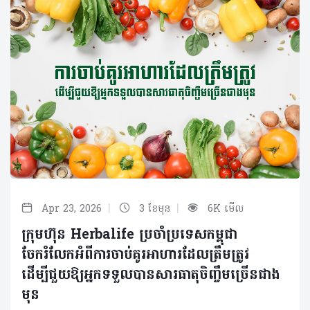
|
|
Apr 23, 2026
3 ខែមុន
6K មើល
ក្រុមហ៊ុន Herbalife ប្រចាំប្រទេសកម្ពុជា
ចែករំលែកអំពីការចាប់គូរអាហារដែលត្រឹមត្រូវ
ដើម្បីជួយឱ្យអ្នកទទួលបានសារធាតុចិញ្ចឹមច្រើនជាង
មុន