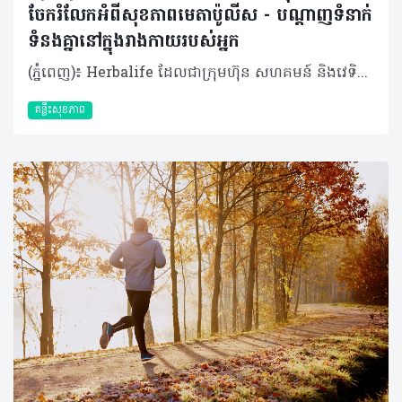
ចែករំលែកអំពីសុខភាពមេតាប៉ូលីស - បណ្តាញទំនាក់
ទំនងគ្នានៅក្នុងរាងកាយរបស់អ្នក
(ភ្នំពេញ)៖ Herbalife ដែលជាក្រុមហ៊ុន សហគមន៍ និងវេទិកាភ្ជាប់ទំនាក់ទំនង លំដាប់ថ្នាក់ពិភពលោក ផ្នែកសុខភាព និងសុខុមាលភាពបានចែករំលែកអំពី សុខភាពមេតាប៉ូលីសនិងបណ្តាញទំនាក់ទំនងគ្នានៅក្នុងរាងកាយរបស់អ្នក។ សុខភាពមេតាប៉ូលីស មិនមែនត្រឹមតែជាការគ្រប់គ្រងទម្ងន់ ឬជាតិស្ករនោះទេ ប៉ុន្តែវាគឺជាសមត្ថភាពរបស់រាងកាយក្នុងការបំប្លែងអាហារទៅជាថាមពលប្រកបដោយប្រសិទ្ធភាព។ វាក៏រួមបញ្ចូលទាំងការរក្សាកម្រិតជាតិស្ករ ជាតិខ្លាញ់ សម្ពាធឈាមឱ្យនៅកម្រិតល្អ និងការបង្ការការរលាករ៉ាំរ៉ៃក្នុងរាងកាយផងដែរ។ ការផ្លាស់ប្តូររបបអាហារ ការរស់នៅបែបអង្គុយច្រើនមិនសូវបញ្ចេញកម្លាំង គឺជាកត្តាជម្រុញឱ្យសុខភាពមេតាប៉ូលីសធ្លាក់ចុះ​។​ វាជាការចាំបាច់ដែលយើងត្រូវយកចិត្តទុកដាក់លើសុខភាពមេតាប៉ូលីសឱ្យបានតាំងពីដំបូង។​ យើងអាចធ្វើទៅបានតាម​រយៈ​ការទទួលទានអាហារដែលមានជីវជាតិគ្រប់គ្រាន់ និងការរក្សាទម្លាប់រស់នៅល្អៗឱ្យបានជាប់លាប់។ ការពង្រឹងសុខភាពមេតាប៉ូលីស មិនមែនជាការដោះស្រាយមួយឆាវៗនោះទេ ប៉ុន្តែវាទាមទារឱ្យយើងផ្ដោតលើការស្តារតុល្យភាពនៃប្រព័ន្ធរាងកាយទាំងមូលឡើងវិញ។ ខាងក្រោមនេះគឺជាវិធីសាស្ត្រមួយចំនួនដើម្បីសម្រេចគោលដៅនេះ៖ គន្លឹះទី ១៖ សមាសធាតុផ្សំនៃរាងកាយពិតជាសំខាន់ (Body composition matters) មេតាប៉ូលីស មិនមែនរងឥទ្ធិពលពីទម្ងន់ខ្លួនតែមួយមុខនោះទេ ប៉ុន្តែវាអាស្រ័យទៅលើសមាសធាតុផ្សំនៃរាងកាយទាំងមូល។ ការដឹងពីអត្រាធៀបរវាង សាច់ដុំ និងខ្លាញ់ ផ្តល់រូបភាពច្បាស់លាស់អំពីសុខភាពមេតាប៉ូលីស ជាងការមើលតែលើទម្ងន់ ឬសន្ទស្សន៍ម៉ាសរាងកាយ (BMI) តែម្យ៉ាង។ សាច់ដុំ កោសិកាសាច់ដុំគឺជាផ្នែកដែលសកម្មខ្លាំងក្នុងការធ្វើមេតាប៉ូលីស ដូច្នេះការមានសាច់ដុំកាន់តែច្រើន មានន័យថារាងកាយរបស់អ្នកប្រើប្រាស់ថាមពលកាន់តែច្រើន សូម្បីតែក្នុងពេលដែលអ្នកកំពុងសម្រាកក៏ដោយ។ ខ្លាញ់ ជាផ្នែកសំខាន់នៃសុខភាពមេតាប៉ូលីស វាជាប្រភពថាមពលដែលរាងកាយពឹងផ្អែកពេញមួយថ្ងៃ ហើយវាក៏ជាផ្នែកមួយ​ដែលជួយបង្កើតភ្នាសការពារកោសិកាផងដែរ។ ទោះជាយ៉ាងណាក៏ដោយ ខ្លាញ់ច្រើនពេក ជាពិសេសខ្លាញ់មិនល្អនៅជុំវិញសរីរាង្គខាងក្នុង (Internal Organ) អាចរំខានដល់តុល្យភាពមេតាប៉ូលីស និងអាច បង្កើនហានិភ័យនៃការរលាកផ្សេងៗ។ ខ្លាញ់ល្អ ដូចជាអាស៊ីតខ្លាញ់អូមេហ្គា-៣ (Omega-3) នៅក្នុងត្រី ខ្លាញ់នៅក្នុងគ្រាប់ធញ្ញជាតិ និងប្រេងអូលីវ គឺជួយពង្រឹងមុខងារមេតាប៉ូលីស។ ការស្រាវជ្រាវបានបង្ហាញថា អូមេហ្គា-៣ ជួយដល់ការបង្កើតសាច់ដុំ និងស្តារសាច់ដុំក្រោយហាត់ប្រាណឡើងវិញផងដែរ។ លើសពីនេះ វាក៏ជួយឱ្យរាងកាយប្រើប្រាស់ជាតិស្ករបានល្អ (អាំងស៊ុយលីន) ជួយគ្រប់គ្រងទម្ងន់ និងការពារកុំឱ្យបាត់បង់កម្លាំងសាច់ដុំ ចំពោះមនុស្សចាស់ដែលប្រឈមនឹងការស្រកសាច់ដុំតាមវ័យផងដែរ។ គន្លឹះទី ២៖ ការគ្រប់គ្រងកម្រិតជាតិស្ករក្នុងឈាម ការរក្សាកម្រិតជាតិស្ករក្នុងឈាមឱ្យមានលំនឹង គឺជាចំណុចដ៏សំខាន់បំផុតសម្រាប់សុខភាពមេតាប៉ូលីស។ នៅពេលយើងញ៉ាំកាបូអ៊ីដ្រាត ជាតិស្ករនឹងចូលទៅក្នុងឈាម រាងកាយនឹងបញ្ចេញអាំងស៊ុយលីន ដើម្បីជួយបញ្ជូនជាតិស្ករទាំងនោះទៅក្នុងកោសិកាសម្រាប់បង្កើតជាថាមពល។ ផ្ទុយទៅវិញ ការញ៉ាំអាហារដែលមានជាតិស្ករខ្ពស់ ញឹកញាប់ពេក (ដូចជា នំខេក នំបុ័ងស ឬភេសជ្ជៈផ្អែម) ដែលខ្វះជាតិសរសៃ និងប្រូតេអ៊ីន នឹងធ្វើឱ្យជាតិស្ករក្នុងឈាមឡើងខ្ពស់ខ្លាំងភ្លាមៗ ដែលបន្ទាប់មកបង្ខំឱ្យរាងកាយបញ្ចេញអាំងស៊ុយលីនមកច្រើនហួសប្រមាណ ដែលយូរៗទៅនឹងធ្វើឱ្យមេតាប៉ូលីសចុះខ្សោយ។ ដើម្បីឱ្យរាងកាយគ្រប់គ្រងថាមពលបានល្អ យើងគួរផ្តោតលើអាហារដែលមានតុល្យភាពដូចជា ម្សៅដែលមិនសូវឡើងជាតិស្ករខ្លាំង (Low-glycemic) ប្រូតេអ៊ីន ខ្លាញ់ល្អ និងជាតិសរសៃឱ្យបានច្រើន។ ការទទួលទានអាហារឱ្យទៀងពេលវេលា និងការចៀសវាងការទទួលទានពេលយប់ជ្រៅ គឺមានសារៈសំខាន់ខ្លាំងណាស់ ដើម្បីឱ្យប្រព័ន្ធមេតាប៉ូលីសដំណើរការស្របទៅតាមអ្វីដែលដែលរាងកាយអ្នកទម្លាប់ពីធម្មជាតិមកស្រាប់។ ការធ្វើបែបនេះ នឹងជួយឱ្យរាងកាយប្រើប្រាស់អាំងស៊ុយលីនបានកាន់តែមានប្រសិទ្ធភាព និងជួយឱ្យការទាញយកថាមពលមកប្រើប្រាស់បានកាន់តែល្អប្រសើរ។ គន្លឹះទី ៣៖ សុខភាពពោះវៀន ពោះវៀនត្រូវបានគេហៅថាជា "ខួរក្បាលទីពីរ" របស់រាងកាយ ហើយវាគឺជាកត្តាដ៏សំខាន់បំផុតមួយដែលជួយជម្រុញសុខភាពមេតាប៉ូលីស។ នៅក្នុងពោះវៀនមានមីក្រូសារពាង្គកាយតូចៗរាប់លាន ដែលធ្វើការងារយ៉ាងជិតស្និទ្ធជាមួយសរីរាង្គ​ផ្សេង​ៗ ដើម្បីជួយដល់ការបំប្លែងសារធាតុចិញ្ចឹម និងការទាញយកថាមពលពីអាហារ។ ប្រសិនបើពោះវៀនមានសុខភាពល្អ និងមានតុល្យភាព នោះមានន័យថាមេតាប៉ូលីសក៏ដំណើរការបានល្អផងដែរ។ សុខភាពពោះវៀន គឺជាដំណើរការដែលត្រូវធ្វើការបន្តិចម្តងៗ តាមរយៈការញ៉ាំអាហារដែលមានប្រូបាយអូទិក (Probiotics) អាហារដែលមានជាតិសរសៃ (Prebiotics)​ របបអាហារដែលមានតុល្យភាព និងការរស់នៅប្រកបដោយទម្លាប់ល្អ។ ការអនុវត្តទម្លាប់ទាំងនេះជាប់លាប់ នឹងជួយចិញ្ចឹមមីក្រូសារពាង្គកាយល្អៗក្នុងពោះវៀនឱ្យកាន់តែរឹងមាំ ដែលជួយដល់ប្រព័ន្ធភាពស៊ាំ កាត់បន្ថយការរលាកក្នុងរាងកាយ និងជម្រុញឱ្យប្រព័ន្ធមេតាប៉ូលីសដំណើរការបានកាន់តែប្រសើរ។ គន្លឹះទី ៤៖ ការសម្រាក និងការស្តារឡើងវិញ (Rest and reset) ការគេងបានស្កប់ស្កល់ និងការគ្រប់គ្រងស្ត្រេសបានល្អ ជួយឱ្យអ័រម៉ូនក្នុងរាងកាយមានលំនឹង ដែលជួយឱ្យប្រព័ន្ធមេតាប៉ូលីសដំណើរការបានល្អ ជួយគ្រប់គ្រងចំណង់អាហារ និងរក្សាកម្រិតជាតិស្ករក្នុងឈាមឱ្យមានស្ថេរភាព។ អ្វីដែលស្បែករបស់អ្នកអាចប្រាប់អំពីសុខភាពមេតាប៉ូលីស ទោះបីជាសុខភាពមេតាប៉ូលីសដំណើរការនៅខាងក្នុងក៏ដោយ ប៉ុន្តែផលប៉ះពាល់របស់វាក៏អាចបង្ហាញឱ្យឃើញនៅលើស្បែកផងដែរ។ ទោះបីជាសុខភាពស្បែកមិនមែនជាអ្នកកំណត់មុខងារមេតាប៉ូលីសក៏ដោយ ប៉ុន្តែវាអាចឆ្លុះបញ្ចាំងពីអតុល្យភាពដែលពាក់ព័ន្ធនឹងសុខភាពពោះវៀន ការគ្រប់គ្រងជាតិស្ករ សមាសធាតុផ្សំនៃរាងកាយ ការគេង ព្រមទាំងស្ត្រេសផងដែរ។ ស្បែកដែលថ្លា និងភ្លឺរលោង (Glass skin) ដែលមនុស្សជាច្រើនប្រាថ្នាចង់បាន គឺចាប់ផ្តើមចេញពីការផ្តល់អាហារូបត្ថម្ភដល់រាងកាយពីខាងក្នុង ៖ ប្រូតេអ៊ីន៖ ការទទួលទានប្រូតេអ៊ីនឱ្យបានគ្រប់គ្រាន់ជួយដល់ការជួសជុល និងបង្កើតកោសិកាស្បែកថ្មី បន្លែផ្លែឈើចម្រុះពណ៌៖ ផ្តល់នូវសារធាតុប្រឆាំងអុកស៊ីតកម្ម ដូចជាវីតាមីន A, C, E និងសារធាតុរុក្ខជាតិ (Phytonutrients) ដែលជួយការពារប្រឆាំងនឹងភាពតានតឹងអុកស៊ីតកម្ម និងជួយដល់ការបង្កើត Collagen ការរក្សាជាតិទឹក៖ ការញ៉ាំទឹកឱ្យបានគ្រប់គ្រាន់ និងអាហារដែលមានជីវជាតិចម្រុះមុខ ជួយរក្សារស្បែកឱ្យមានភាពយឺត និងស្រស់ថ្លា សុខភាពមេតាប៉ូលីសល្អ គឺជាការរៀបចំប្រព័ន្ធរាងកាយឱ្យមានភាពស៊ីសង្វាក់គ្នា។ ការជ្រើសរើសទម្លាប់ល្អៗជារៀងរាល់ថ្ងៃ ទោះបីជាជារឿងតូចតាច ក៏អាចបង្កើតជាគ្រឹះដ៏រឹងមាំសម្រាប់សុខភាពមេតាប៉ូលីស និងជួយឱ្យមានសុខភាពល្អក្នុងរយៈពេលវែង។ អំពីក្រុមហ៊ុន Herbalife ក្រុមហ៊ុន Herbalife (NYSE: HLF) គឺជាក្រុមហ៊ុនសុខភាព និងសុខុមាលភាពឈានមុខគេ និងជាសហគមន៍ដែលកំពុងផ្លាស់ប្តូរជីវិតរបស់មនុស្សជាមួយនឹងផលិតផលអាហារូបត្ថម្ភដ៏អស្ចារ្យ និងជាឱកាសអាជីវកម្មសម្រាប់សមាជិកឯករាជ្យ​របស់ខ្លួនចាប់តាំងពីឆ្នាំ 1980។ ក្រុមហ៊ុនផ្តល់ជូននូវផលិតផលដែលគាំទ្រដោយវិទ្យាសាស្រ្តដល់អ្នកប្រើប្រាស់នៅក្នុងទីផ្សារជាង 90។ តាមរយៈសមាជិកឯករាជ្យដែលផ្តល់ជូននូវការបណ្តុះបណ្តាលមួយទល់មួយ និងផ្តល់ការគាំទ្រសហគមន៍ដោយបំផុសគំនិតឱ្យអតិថិជនប្រកាន់ខ្ជាប់នូវរបៀបរស់នៅដែលមានភាពសកម្ម។
គន្លឹះសុខភាព