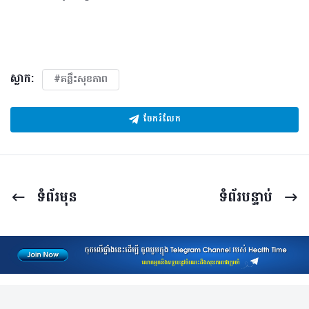
ស្លាក:
#គន្លឹះសុខភាព
ចែករំលែក
ទំព័រ​មុន
ទំព័រ​បន្ទាប់