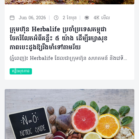
|
|
Jun 06, 2026
2 ខែមុន
4K មើល
ក្រុមហ៊ុន Herbalife ប្រចាំប្រទេសកម្ពុជា
ចែករំលែកអំពីគន្លឹះ ៥ យ៉ាង ដើម្បីរក្សាសុខ
ភាពបេះដូងឱ្យរឹងមាំទៅតាមវ័យ
(ភ្នំពេញ)៖ Herbalife ដែលជាក្រុមហ៊ុន សហគមន៍ និងវេទិកាភ្ជាប់ទំនាក់ទំនង លំដាប់ថ្នាក់ពិភពលោក ផ្នែកសុខភាព និងសុខុមាលភាពបានចែករំលែកអំពី គន្លឹះ ៥ យ៉ាង ដើម្បីរក្សាសុខភាពបេះដូងឱ្យរឹងមាំទៅតាមវ័យ។ បេះដូងគឺជាសរីរាង្គមួយដែលមានទំហំតូច ប៉ុន្តែមានតួនាទីធំ ដោយវាទទួលខុសត្រូវក្នុងការថែរក្សាអ្នកឱ្យមានជីវិតរស់នៅ និងមានសុខភាពល្អជារៀងរាល់ថ្ងៃ រាល់នាទី និងរាល់វិនាទី។ បេះដូងច្របាច់ និងបញ្ជូនឈាម និងអុកស៊ីសែនទៅកាន់សួត និងរាងកាយរបស់អ្នក ព្រមទាំងកម្ចាត់ឧស្ម័នកាបូនិចចេញពីចរន្តឈាម ដែលមុខងារទាំងនេះគឺជាស្នូលនៃសុខភាពទូទៅរបស់អ្នក។ បេះដូងគឺជាសរីរាង្គដែលងាយរងគ្រោះ ដូចជាជំងឺបេះដូង និងជំងឺដាច់សរសៃឈាមខួរក្បាល ដែលស្ថានភាពទាំងនេះត្រូវបានគេដឹងថាជាឃាតករដ៏ធំបំផុតមួយក្នុងពិភពលោក ដោយបានឆក់យកជីវិតមនុស្សអស់ ១៨.៦ លាននាក់នៅទូទាំងសកលលោកក្នុងមួយឆ្នាំៗ។ អាយុកាន់តែច្រើន ហានិភ័យនៃជំងឺបេះដូងកាន់តែខ្ពស់។ នៅក្នុងប្រទេសអភិវឌ្ឍន៍ • អត្រាអ្នកឈឺបេះដូងកើនឡើងខ្លាំង (លើសពី ១០ ភាគរយ) ចំពោះមនុស្សអាយុចាប់ពី ៧០ ឆ្នាំឡើងទៅ។ ៨០ ភាគរយនៃអ្នកស្លាប់ដោយសារជំងឺបេះដូង គឺជាមនុស្សចាស់ដែលមានអាយុចាប់ពី ៦៥ ឆ្នាំឡើងទៅ។ គន្លឹះស្តីពីសុខភាពបេះដូង និងការឈានចូលវ័យចាស់ដោយមានសុខភាពល្អ នេះគឺជាគន្លឹះល្អៗចំនួន ប្រាំយ៉ាង ដើម្បីឱ្យអ្នកចាប់ផ្តើមដំណើរនេះ សម្រាប់ជីវិតដែលមានសុខភាពល្អប្រសើរជាងមុនទាំងនៅពេលបច្ចុប្បន្ន និងទៅអនាគត។ គន្លឹះទី១៖ ស្វែងយល់ពីហានិភ័យសុខភាពរបស់អ្នក គន្លឹះដំបូងនៃការថែរក្សាសុខភាពបេះដូង គឺការដឹងពីសុខភាពរបស់អ្នកតាមរយៈការទៅជួបគ្រូពេទ្យដើម្បីពិនិត្យសុខភាពឱ្យបានទៀងទាត់។ការពិនិត្យសុខភាពបានជាប់លាប់ជារឿងសំខាន់ខ្លាំងណាស់ ព្រោះសម្ពាធឈាមខ្ពស់ គឺជាកត្តាហានិភ័យចម្បងបំផុតនៃជំងឺសរសៃឈាមបេះដូង ហើយវាត្រូវបានគេចាត់ទុកជា "ឃាតករលាក់មុខ" ដោយសារតែវាមិនបង្ហាញចេញនូវសញ្ញាព្រមាន ឬរោគសញ្ញាអ្វីច្បាស់ៗឡើយ។ហេតុដូច្នេះ ការពិនិត្យសម្ពាធឈាមឱ្យបានទៀងទាត់ គឺជារឿងចាំបាច់បំផុត ព្រោះប្រសិនបើទុកចោលដោយមិនបានពិនិត្យ និងព្យាបាលទាន់ពេលវេលាទេ វានឹងបង្កើនហានិភ័យនៃជំងឺបេះដូង និងជំងឺដាច់សរសៃឈាមខួរក្បាលបាន។ គន្លឹះទី២៖ កាត់បន្ថយទម្លាប់រស់នៅដែលមិនល្អចំពោះសុខភាព ការផ្តាច់បារីជាវិធីដ៏ល្អបំផុតក្នុងការការពារបេះដូង ព្រោះហានិភ័យជំងឺបេះដូងនឹងថយចុះភ្លាមៗបន្ទាប់ពីឈប់ជក់។ ជាទូទៅ ការជក់បារីបំផ្លាញសរសៃឈាមអាកទែឱ្យរួមតូចដោយសារការកកខ្លាញ់ ដែលអាចបង្កជាការឈឺទ្រូងជាសញ្ញាព្រមាន ឬអាចឈានទៅដល់ការគាំងបេះដូង និងដាច់សរសៃឈាមខួរក្បាលដោយមិនដឹងខ្លួន។ ដូច្នេះ អ្នកគួរតែបោះបង់ទម្លាប់មិនល្អក្រវាត់ចោលនូវឧបករណ៍ជក់បារី រួចជំនួសមកវិញនូវផលិតផលជំនួសជាតិនីកូទីន។ ការបោះបង់ចោលទម្លាប់មិនល្អទាំងនេះ នឹងជួយឱ្យរាងកាយទាំងមូលទទួលបានសុខភាពល្អ។ គន្លឹះទី៣៖ រក្សារបបអាហារដែលល្អចំពោះសុខភាពបេះដូង អាហារូបត្ថម្ភដែលល្មមសមរម្យនៃកាឡូរីដែលអ្នកគួរទទួលទាន គួរមានកាបូអ៊ីដ្រាត ៤០ ភាគរយ ប្រូតេអ៊ីន ៣០ ភាគរយ និងខ្លាញ់ល្អ ៣០ ភាគរយ ព្រមទាំងជាតិសរសៃ ២៥ ក្រាម និងទឹកប្រាំបីកែវក្នុងមួយថ្ងៃ។ លើសពីនេះ ការញ៉ាំបន្លែ ផ្លែឈើ និងគ្រាប់ធញ្ញជាតិ នឹងជួយផ្តល់វីតាមីន និងជាតិរ៉ែល្អៗជាច្រើន។ អាហារសម្បូរអូមេហ្គា-៣ ដូចជាត្រីមានជាតិខ្លាញ់ និងគ្រាប់ពូជផ្សេងៗ អាចជួយកាត់បន្ថយហានិភ័យជំងឺបេះដូងផងដែរ។ ត្រីក៏ជាអាហារជំនួសសាច់គោដ៏ល្អដើម្បីចៀសវាងខ្លាញ់ឆ្អែតខ្ពស់ ហើយជាតិអូមេហ្គា-៣ដែលមានក្នុងត្រីក៏ជួយបញ្ចុះកម្រិតកូឡេស្តេរ៉ុល និងទ្រីគ្លីសេរីត ដើម្បីទ្រទ្រង់ប្រព័ន្ធសរសៃឈាមបេះដូងទៀតផង។ គន្លឹះទី៤៖ ធ្វើឱ្យបេះដូងរបស់អ្នកលោតញាប់ ការធ្វើលំហាត់ប្រាណ និងសកម្មភាពរាងកាយទៀងទាត់ផ្តល់ផលប្រយោជន៍ជាច្រើនដោយវាជួយឱ្យសរសៃឈាមសម្រាក និងពង្រីកខ្លួន ធ្វើឱ្យឈាមហូរទៅចិញ្ចឹមបេះដូងបានល្អ។ សកម្មភាពនេះរំញោចការផលិតសារធាតុនីទ្រីកអុកស៊ីតដើម្បីការពារប្រព័ន្ធសរសៃឈាមបេះដូង។ អ្នកគួរតែធ្វើលំហាត់ប្រាណកម្រិតមធ្យមយ៉ាងហោចណាស់ ៣០ នាទីក្នុងមួយថ្ងៃ ហើយបើគ្មានពេលគ្រប់គ្រាន់ទេ អ្នកអាចជំនួសដោយការដើរខ្លីៗមុនពេលធ្វើការ ដូចជាការចតឡានម៉ូតូឱ្យឆ្ងាយពីការិយាល័យ ឬការឈរធ្វើការខ្លះដើម្បីចៀសវាងការអង្គុយយូរៗពេញមួយថ្ងៃ។ គន្លឹះទី៥៖ កាត់បន្ថយកម្រិតស្ត្រេសរបស់អ្នក ទោះបីជាគ្មានការផ្សារភ្ជាប់ផ្ទាល់រវាងភាពស្ត្រេសខ្ពស់ និងជំងឺបេះដូង ប៉ុន្តែស្ត្រេសអាចបង្កហានិភ័យដោយប្រយោល ដូចជាធ្វើឱ្យឡើងសម្ពាធឈាម ធ្វើឱ្យអ្នកញ៉ាំច្រើនហួសប្រមាណ ខ្ជិលមិនធ្វើលំហាត់ប្រាណ ឬធ្វើឱ្យអ្នកជក់បារី។ ស្ត្រេសរ៉ាំរ៉ៃក៏ជម្រុញអរម៉ូនអង់ដ្រេណាលីន និងខទីសូលឱ្យកើនឡើង ដែលនាំឱ្យប្រឈមនឹងការគាំងបេះដូងផងដែរ។ ហេតុនេះ អ្នកគួរតែចំណាយពេលសម្រាក និងធ្វើអ្វីដែលសប្បាយចិត្ត ព្រោះមនុស្សដែលអាចគ្រប់គ្រងស្ត្រេសឱ្យនៅកម្រិតទាបបាន តែងមានទំនោរចង់ហាត់ប្រាណ និងមានចំណង់ញ៉ាំអាហារដែលមានសុខភាពល្អ។ ការអនុវត្តរបៀបរស់នៅសកម្ម និងមានសុខភាពល្អចាប់ពីពេលនេះតទៅ គឺជារឿងចាំបាច់បំផុតដើម្បីការពារជំងឺបេះដូង និងរក្សាបេះដូងឱ្យរឹងមាំទៅថ្ងៃអនាគត។ អំពីក្រុមហ៊ុន Herbalife ក្រុមហ៊ុន Herbalife (NYSE: HLF) គឺជាក្រុមហ៊ុនសុខភាព និងសុខុមាលភាពឈានមុខគេ និងជាសហគមន៍ដែលកំពុងផ្លាស់ប្តូរជីវិតរបស់មនុស្សជាមួយនឹងផលិតផលអាហារូបត្ថម្ភដ៏អស្ចារ្យ និងជាឱកាសអាជីវកម្មសម្រាប់សមាជិកឯករាជ្យ​របស់ខ្លួនចាប់តាំងពីឆ្នាំ 1980។ ក្រុមហ៊ុនផ្តល់ជូននូវផលិតផលដែលគាំទ្រដោយវិទ្យាសាស្រ្តដល់អ្នកប្រើប្រាស់នៅក្នុងទីផ្សារជាង 90។ តាមរយៈសមាជិកឯករាជ្យដែលផ្តល់ជូននូវការបណ្តុះបណ្តាលមួយទល់មួយ និងផ្តល់ការគាំទ្រសហគមន៍ដោយបំផុសគំនិតឱ្យអតិថិជនប្រកាន់ខ្ជាប់នូវរបៀបរស់នៅដែលមានភាពសកម្ម។
គន្លឹះសុខភាព