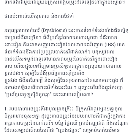
ទាក់ទងជាមួយជាមួយមីក្រូសរីរាង្គចម្រុះដទៃទៀតនៅក្នុងបរិស្ថាន។
ផលប៉ះពាល់លើសុខភាព និងការថែទាំ
អតុល្យភាពបាក់តេរី​ (Dysbiosis) នេះមានទំនាក់ទំនងយ៉ាងជិតស្និទ្ធ
ជាមួយជំងឺជាច្រើន។ ជំងឺប្រព័ន្ធរំលាយអាហារដូចជា ជំងឺរលាក
ពោះវៀន និងរោគសញ្ញាពោះវៀនដែលងាយរងរំញោច (IBS) មាន
ទំនាក់ទំនងនឹងការប្រែប្រួលបាក់តេរីជាក់លាក់។ មនុស្សដែល
ធាត់លើសទម្ងន់ជាទូទៅមានភាពចម្រុះនៃបាក់តេរីក្នុងពោះវៀន
ទាប ហើយផ្ទុយទៅវិញមានប្រសិទ្ធភាពក្នុងការស្រូបយកថាមពល
ខ្ពស់ជាង។ សូម្បីតែជំងឺប្រព័ន្ធភាពស៊ាំប្រឆាំង
ខ្លួនឯង ជំងឺអាលែហ្សី និងសូម្បីតែសុខភាពសរសៃឈាមបេះដូង ក៏
អាចរងឥទ្ធិពលពីបាក់តេរីទាំងនេះដែរ ។ ដូច្នោះតើយើងគួរថែរក្សា
"ប្រព័ន្ធអេកូឡូស៊ីដ៏តូចឆ្មា" នេះដោយរបៀបណា?
1. របបអាហារចម្រុះគឺជាមូលដ្ឋានគ្រឹះ៖ មីក្រូសរីរាង្គផ្សេងៗគ្នាចូល
ចិត្តអាហារខុសៗគ្នា ដូច្នេះភាពចម្រុះនៃរបបអាហារគឺជាគន្លឹះក្នុងការ
រក្សាភាពចម្រុះនៃបាក់តេរី។ បន្លែ ផ្លែឈើ គ្រាប់ធញ្ញជាតិ និងសណ្តែក
ដែលសម្បូរជាតិសរសៃគឺជា "ប្រេងឥន្ធនៈ" សម្រាប់បាក់តេរីមាន