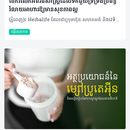
ចែករំលែកអំពីវិធីសាស្រ្តដែលទឹកជួយទ្រទ្រង់ប្រព័ន្ធ
រំលាយអាហារឱ្យមានសុខភាពល្អ
(ភ្នំពេញ)៖ Herbalife ដែលជាក្រុមហ៊ុន សហគមន៍ និងវេទិកាភ្ជាប់ទំនាក់ទំនង លំដាប់ថ្នាក់ពិភពលោក ផ្នែកសុខភាព និងសុខុមាលភាពបានចែករំលែកអំពី របៀបដែលទឹកជួយទ្រទ្រង់ប្រព័ន្ធរំលាយអាហារឱ្យមានសុខភាពល្អ។ ទឹកគឺជាកត្តាចម្បងបំផុតដែលជួយឱ្យប្រព័ន្ធរំលាយអាហារដំណើរការបានរលូន តាំងពីចំណុចចាប់ផ្ដើមរហូតដល់បញ្ចប់។ បច្ចុប្បន្ន ការយកចិត្តទុកដាក់លើសុខភាពប្រព័ន្ធរំលាយអាហារមានការកើនឡើងយ៉ាងខ្លាំង ដោយសារការរកឃើញថ្មីៗអំពី "មីក្រូជីវចម្រុះក្នុងពោះវៀន" (Gut Microbiome)។ វាគឺជាបណ្តុំបាក់តេរីដែលរស់នៅក្នុងបំពង់រំលាយអាហារ ហើយមានឥទ្ធិពលយ៉ាងខ្លាំងដល់ប្រព័ន្ធសុខភាពទូទៅនៃរាងកាយទាំងមូល។ អ្នកប្រហែលជាបានដឹងខ្លះស្រាប់មកហើយថា ដើម្បីរក្សាប្រព័ន្ធរំលាយអាហាររបស់អ្នកឱ្យមានសុខភាពល្អ ការទទួលទានប្រូបាយអូទិក (probiotics - បាក់តេរី "ល្អ") ក៏ដូចជា ព្រីបីយូទិក (prebiotics - "អាហារ" សម្រាប់ប្រូបាយអូទិក) និងជាតិសរសៃឱ្យបានគ្រប់គ្រាន់ គឺជារឿងសំខាន់ដែលអ្នកមិនគួរមើលរំលង។ ប៉ុន្តែមានរឿងមួយដែលសាមញ្ញនិងរឹតតែសំខាន់នោះគឺ៖ ទឹក។ ទឹកមានវត្តមាននៅក្នុងគ្រប់ជំហាននៃដំណើរការរំលាយអាហារ ហេតុដូច្នោះហើយទើបការរក្សាជាតិទឹកឱ្យបានគ្រប់គ្រាន់មានសារៈសំខាន់ខ្លាំងចំពោះសុខភាពរបស់អ្នក។ តើទឹកជួយដល់ការរំលាយអាហារយ៉ាងដូចម្តេច? ចាប់ផ្តើមតាំងពីចំណុចដំបូងបំផុតនៃដំណើរការរំលាយអាហារ ទឹកគឺជាសមាសធាតុសំខាន់នៃទឹកមាត់។ ទឹកមាត់មានមុខងារជាច្រើនដូចជា៖ • វាជួយធ្វើឱ្យអាហារមានសំណើម ដែលបង្កភាពងាយស្រួលក្នុងការទំពា និងលេបចូល • ទឹកមាត់ក៏មានផ្ទុកអង់ស៊ីម ដែលវាដើរតួជាអ្នកបំបែកសារធាតុអាហារដូចជា ជាតិខ្លាញ់ និងកាបូអ៊ីដ្រាត តាំងពីដំបូងបំផុតមុនក្រពះទៅទៀត នៅពេលអាហារឆ្លងកាត់ចូលទៅក្នុងក្រពះ ទឹកក្រពះត្រូវបានបញ្ចេញមក។ទឹកទាំងនោះក៏មានផ្ទុកនូវអង់ស៊ីម ដែលនឹងចាប់ផ្តើម​បំបែកប្រូតេអ៊ីន និងកាបូអ៊ីដ្រាតនៅក្នុងអាហារដែលអ្នកញ៉ាំឱ្យទៅជាផ្នែកតូចៗ ទើបបញ្ជូនទៅកាន់ពោះវៀនតូច ដែលជាកន្លែងកើតមានការរំលាយអាហារភាគច្រើន។ ក្នុងដំណាក់កាលនេះ ទឹកក៏ត្រូវការជាចាំបាច់ផងដែរ ដើម្បីផលិតទឹករំអិលដែលស្រោបផ្នែកខាងក្នុងនៃក្រពះរបស់អ្នក ដែលជួយការពារពីអាស៊ីតក្រពះ។ គួរឱ្យកត់សម្គាល់ផងដែរថា វាមិនមែនជាការពិតនោះទេនូវការលើកឡើងមួយថា ការផឹកទឹកជាមួយអាហារនឹងធ្វើឱ្យទឹកក្រពះរាវខ្លាំង រហូតដល់វាមិនអាចធ្វើការងារបាន។​ តែផ្ទុយទៅវិញ ការមានជាតិទឹកគ្រប់គ្រាន់នឹងជួយជម្រុញដំណើរការនេះឱ្យកាន់តែល្អទៅវិញទេ។ របៀបដែលទឹកទ្រទ្រង់សុខភាពពោះវៀន នៅពេលអាហារផ្លាស់ទីតាមពោះវៀនតូច មានសកម្មភាពរំលាយអាហារជាច្រើនដែលទឹកជួយសម្របសម្រួល៖ • សារធាតុរាវ (ដែលបញ្ចេញពីក្នុងខ្លួន) កាន់តែច្រើន ត្រូវបានបញ្ចេញទៅក្នុងពោះវៀនតូច ពីស្រទាប់ផ្ទៃខាងក្នុងនៃពោះវៀនផ្ទាល់ ក៏ដូចជាពីលំពែង និងថ្លើមផងដែរ។ • អង់ស៊ីមធ្វើការដើម្បីពន្លឿនដំណើរការ និងជួយរៀបចំសម្របសម្រួលការស្រូបយកនៅដំណាក់កាលចុងក្រោយនៃការរំលាយអាហារ៖ អាស៊ីតអាមីណូពីប្រូតេអ៊ីន អាស៊ីតខ្លាញ់ពីជាតិខ្លាញ់ និងម៉ូលេគុលស្ករនីមួយៗពីកាបូអ៊ីដ្រាត។ • ការស្រូបយកសារធាតុចិញ្ចឹមភាគច្រើនកើតឡើងនៅក្នុងពោះវៀនតូច ហើយបន្ទាប់មកសារធាតុចិញ្ចឹមដែលរំលាយរួច នឹងឆ្លងកាត់ទៅកាន់ចរន្តឈាមរបស់អ្នក។ នៅពេលដំណើរការរំលាយអាហារបន្តនៅក្នុងពោះវៀនធំ ទឹកក៏មានសារៈសំខាន់ខ្លាំងផងដែរ៖ • ជាតិសរសៃរលាយ (Soluble fibers) ដែលអ្នកទទួលទាន (មាននៅក្នុងអាហារដូចជា អូត សណ្តែក និងបាឡេ) វានឹងរលាយក្នុងទឹក ហើយប៉ោង និងរីកមាឌ ដែលវានឹងជួយរាងកាយស្រូបយកជាតិស្ករយឺតៗ និងបញ្ជុះកូឡេស្តេរ៉ុល។ • ជាតិសរសៃមិនរលាយ (Insoluble fiber) ដែលអ្នកទទួលទាន (មាននៅក្នុងអាហារដូចជា គ្រាប់ធញ្ញជាតិ និងបន្លែភាគច្រើន) គឺនឹងចាប់យក និងបឺតយកទឹក ដែលវាជួយជំរុញដល់ការបន្ទោបង់ឱ្យបានទៀងទាត់។ គួរបញ្ជាក់ផងដែរថា ផ្នែកខាងក្រោមនៃពោះវៀន ក៏ជាកន្លែងដែលរាងកាយរបស់អ្នកស្រូបយកជាតិរ៉ែភាគច្រើនដែលអ្នកទទួលទាន ហើយទឹកនៅទីនោះជាអ្នកជួយសម្រួលដល់ការស្រូបយកនូវសារធាតុរ៉ែទាំងអស់នោះ។ ជាការពិតណាស់ ប្រព័ន្ធរំលាយអាហារដែលមានសុខភាពល្អ គឺពឹងផ្អែកលើការមានជាតិសរសៃគ្រប់គ្រាន់។ បន្ថែមពីនេះ ការហាត់ប្រាណក៏មានសារៈសំខាន់ផងដែរ នៅពេលអ្នកធ្វើចលនាសាច់ដុំឆ្អឹងអំឡុងពេលហាត់ប្រាណ អ្នកក៏កំពុងជំរុញសាច់ដុំ រលោង (Smooth muscle) នៃបំពង់រំលាយក្នុងពេលតែមួយ ដែលវានឹងជួយជំរុញការបន្ទោបង់មានភាពទៀងទាត់។ បើទោះបីជាអ្វីដែលលើកឡើងមកនេះសំខាន់កម្រិតណាក៏ដោយ ក៏សូមកុំភ្លេចរឿងដ៏សាមញ្ញបំផុតមួយគឺទឹក ហើយអ្នកត្រូវប្រាកដថាអ្នកទទួលទានជាតិទឹកបានច្រើន និងទៀងទាត់ជារៀងរាល់ថ្ងៃ ដើម្បីរក្សាប្រព័ន្ធរំលាយអាហារទាំងស្រុងឱ្យដំណើរការបានរលូន។ អំពីក្រុមហ៊ុន Herbalife ក្រុមហ៊ុន Herbalife (NYSE: HLF) គឺជាក្រុមហ៊ុនសុខភាព និងសុខុមាលភាពឈានមុខគេ និងជាសហគមន៍ដែលកំពុងផ្លាស់ប្តូរជីវិតរបស់មនុស្សជាមួយនឹងផលិតផលអាហារូបត្ថម្ភដ៏អស្ចារ្យ និងជាឱកាសអាជីវកម្មសម្រាប់សមាជិកឯករាជ្យរបស់ខ្លួនចាប់តាំងពីឆ្នាំ 1980។ ក្រុមហ៊ុនផ្តល់ជូននូវផលិតផលដែលគាំទ្រដោយវិទ្យាសាស្រ្តដល់អ្នកប្រើប្រាស់នៅក្នុងទីផ្សារជាង 90។ តាមរយៈសមាជិកឯករាជ្យដែលផ្តល់ជូននូវការបណ្តុះបណ្តាលមួយទល់មួយ និងផ្តល់ការគាំទ្រសហគមន៍ដោយបំផុសគំនិតឱ្យអតិថិជនប្រកាន់ខ្ជាប់នូវរបៀបរស់នៅដែលមានភាពសកម្ម។
គន្លឹះសុខភាព