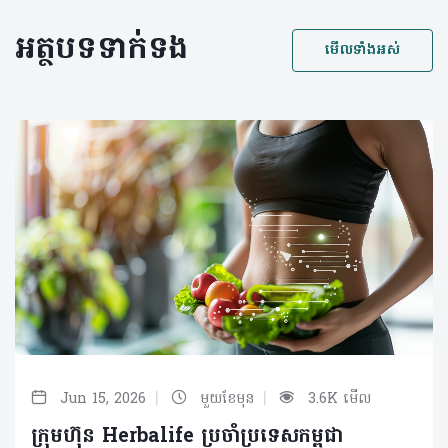
អត្ថបទទាក់ទង
មើលទាំងអស់
|
|
Jun 15, 2026
មួយខែមុន
3.6K មើល
ក្រុមហ៊ុន Herbalife ប្រចាំប្រទេសកម្ពុជា