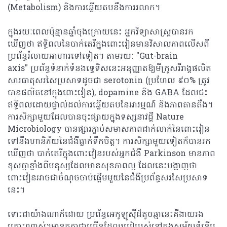
(Metabolism) និងការឆ្លើយតបនឹងការរលាក។
ក្នុងរយៈពេលប៉ុន្មានឆ្នាំចុងក្រោយនេះ អ្នកវិទ្យាសាស្ត្របានរក
ឃើញថា ឥទ្ធិពលនៃបាក់តេរីក្នុងពោះវៀនមានវិសាលភាពលើសពី
ប្រព័ន្ធរំលាយអាហារទៅទៀត។ តាមរយៈ "Gut-brain
axis" ប្រព័ន្ធទំនាក់ទំនងទ្វេទិសនេះអនុញ្ញាតឱ្យមីក្រូសរីរាង្គផលិត
សារធាតុសរសៃប្រសាទដូចជា serotonin (ប្រហែល ៩០% ត្រូវ
បានផលិតនៅក្នុងពោះវៀន), dopamine និង GABA ដែលជះ
ឥទ្ធិពលដោយផ្ទាល់ដល់ការឆ្លើយតបនៃអារម្មណ៍ និងភាពតានតឹង។
ការសិក្សាមួយដែលបានចុះផ្សាយក្នុងទស្សនាវដ្តី Nature
Microbiology បានផ្សារភ្ជាប់សមាសភាពជាក់លាក់នៃពោះវៀន
ទៅនឹងហានិភ័យនៃជំងឺធ្លាក់ទឹកចិត្ត។ ការសិក្សាមួយទៀតក៏បានរក
ឃើញថា បាក់តេរីក្នុងពោះវៀនរបស់អ្នកជំងឺ Parkinson មានភាព
ខុសគ្នាខ្លាំងពីមនុស្សដែលមានសុខភាពល្អ ដែលនេះបង្ហាញថា
ពោះវៀនអាចជាចំណុចចាប់ផ្តើមមួយនៃជំងឺប្រព័ន្ធសរសៃប្រសាទ
នេះ។
ទោះជាយ៉ាងណាក៏ដោយ ប្រព័ន្ធអេកូឡូស៊ីដ៏តូចឆ្មានេះគឺងាយរង
គ្រោះណាស់។មានកត្តាជាច្រើនដែលរបៀបរស់នៅក្នុងសម័យទំនើប