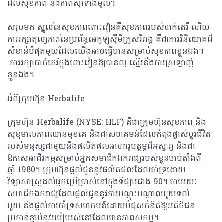
ដល់សុខភាព និងភាពស៊ាំទាំងមូល។
សរុបមក ស្នូលនៃសុខភាពពោះវៀនគឺសុខភាពរបស់បាក់តេរី ហើយ
ការរក្សាតុល្យភាពនៃប្រព័ន្ធអេកូឡូស៊ីមីក្រូសរីរាង្គ គឺជាការវិនិយោគដ៏
សំខាន់បំផុតមួយដែលយើងអាចធ្វើបានសម្រាប់សុខភាពខ្លួនឯង។
ការរក្សាបាក់តេរីក្នុងពោះវៀនឱ្យបានល្អ ស្មើរនឹងការស្រឡាញ់
ខ្លួនឯង។
អំពីក្រុមហ៊ុន Herbalife
ក្រុមហ៊ុន Herbalife (NYSE: HLF) គឺជាក្រុមហ៊ុនសុខភាព និង
សុខុមាលភាពឈានមុខគេ និងជាសហគមន៍ដែលកំពុងផ្លាស់ប្តូរជីវិត
របស់មនុស្សជាមួយនឹងផលិតផលអាហារូបត្ថម្ភដ៏អស្ចារ្យ និងជា
ឱកាសអាជីវកម្មសម្រាប់អ្នកសមាជិកឯករាជ្យរបស់ខ្លួនចាប់តាំងពី
ឆ្នាំ 1980។ ក្រុមហ៊ុនផ្តល់ជូននូវផលិតផលដែលគាំទ្រដោយ
វិទ្យាសាស្រ្តដល់អ្នកប្រើប្រាស់នៅក្នុងទីផ្សារជាង 90។ តាមរយៈ
សមាជិកឯករាជ្យដែលផ្តល់ជូននូវការបណ្តុះបណ្តាលមួយទល់
មួយ និងផ្តល់ការគាំទ្រសហគមន៍ដោយបំផុសគំនិតឱ្យអតិថិជន
ប្រកាន់ខ្ជាប់នូវរបៀបរស់នៅដែលមានភាពសកម្ម។