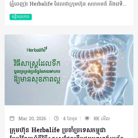
(ភ្នំពេញ)៖ Herbalife ដែលជាក្រុមហ៊ុន សហគមន៍ និងវេទិកាភ្ជាប់ទំនាក់ទំនង លំដាប់ថ្នាក់ពិភពលោក ផ្នែកសុខភាព និងសុខុមាលភាពបានចែករំលែកអំពី ការចាប់គូរអាហារដោយឆ្លាតវៃ ដើម្បីជួយឱ្យអ្នកទទួលបានសារធាតុចិញ្ចឹមច្រើនជាងមុន។ អាហារូបត្ថម្ភល្អមិនមែនសំដៅលើការទទួលទានតែអាហារដែលកំពូល (Superfood) ឬវីតាមីនតែមួយមុខៗនោះទេ។ ផ្ទុយទៅវិញគឺជាការទទួលទានឱ្យមានតុល្យភាពចម្រុះមុខ ដើម្បីផ្តល់សារធាតុចិញ្ចឹមគ្រប់គ្រាន់ដល់រាងកាយសម្រាប់ការលូតលាស់ និងសុខុមាលភាពទូទៅ។ ការចាប់គូអាហារនឹងជួយឱ្យរាងកាយស្រូបយក និងប្រើប្រាស់សារធាតុចិញ្ចឹមទាំងនោះបានកាន់តែមានប្រសិទ្ធភាព។ វិទ្យាសាស្ត្រអាហារូបត្ថម្ភបានទទួលស្គាល់ថា ការរួមបញ្ចូលគ្នានៃអាហារមួយចំនួនអាចមានឥទ្ធិពលលើកម្រិតសារធាតុចិញ្ចឹមអាចត្រូវបានស្រូបយក និងប្រើប្រាស់ដោយរាងកាយ។ ដូចនេះ អ្នកក៏មានអំណាចអាចជម្រុញការស្រូបយកសារធាតុចិញ្ចឹមនៃសារពាង្គកាយខាងក្នុងបានផងដែរ តាមរយៈការផ្គួរផ្គងអាហារនីមួយៗដោយខ្លួនឯង។ វិធីមួយក្នុងចំណោមវិធីដែលងាយស្រួលបំផុតនោះ គឺការផ្លាស់ប្តូរមុខម្ហូប និងការទទួលទានអាហារសុខភាពចម្រុះឱ្យបានទៀងទាត់ ជាជាងការទទួលទានអាហារដដែលៗរាល់ថ្ងៃ។ តើអ្នកមានដឹងទេថាការផ្គូរផ្គងអាហារមួយចំនួនអាចផ្តល់អត្ថប្រយោជន៍ដល់រាងកាយច្រើនជាងការដែលអ្នកញ៉ាំអាហារទាំងនោះដាច់ដោយឡែកពីគ្នា? ការចាប់គូរអាហារឆ្លាតវៃទាំង ៥ យ៉ាង៖ បន្លែចម្រុះ ដូចជា ស្ពៃពួយឡេង ការ៉ុត ម្ទេសប្លោក និងប៉េងប៉ោះ មានផ្ទុកសារធាតុ Carotenoids មិនត្រឹមតែធ្វើឱ្យរុក្ខជាតិមានពណ៌ស្រស់ស្អាតប៉ុណ្ណឹងទេ ប៉ុន្តែវាក៏ដើរតួជាសារធាតុប្រឆាំងអុកស៊ីតកម្មផងដែរ។ សមាសធាតុនេះវារលាយក្នុងខ្លាញ់ មានន័យថាវានឹងត្រូវបានស្រូបយកបានល្អប្រសើរ នៅពេលញ៉ាំជាមួយជាតិខ្លាញ់ខ្លះ។ អ្នកអាចបន្ថែមជាតិខ្លាញ់ល្អបានតាមវិធីជាច្រើន៖ លាយប្រេងអូលីវលើសាឡាត់ បន្ថែមគ្រាប់ធញ្ញជាតិបន្តិចបន្តួចទៅក្នុងបន្លែឆ្អិន ឬបន្ថែមផ្លែបឺរជាដើម។ តាមរយៈការធ្វើបែបនេះ រាងកាយរបស់អ្នកអាចស្រូបយកសារធាតុប្រឆាំងអុកស៊ីតកម្មដ៏មានប្រយោជន៍ទាំងនេះបានកាន់តែប្រសើរ។ វីតាមីន C ជាមួយជាតិដែក ជួយទ្រទ្រង់ដល់ដំណើរអុកស៊ីសែន និងជួយដល់មេតាប៉ូលីសក្នុងការបំប្លែងអាហារជាថាមពល។ វីតាមីន និងជាតិដែកនេះមាននៅក្នុងប្រភពរុក្ខជាតិ និងសាច់សត្វ។ ជាតិដែកប្រភេទ Heme ដែលមាននៅក្នុង សាច់បក្សី ត្រី និងស៊ុត រាងកាយងាយស្រូបយកដោយមានប្រសិទ្ធភាព ខណៈដែលជាតិដែកប្រភេទ Non-heme ពីអាហាររុក្ខជាតិដូចជា សណ្តែក សណ្តែកបណ្តុះ ស្ពៃពួយឡេង និងធញ្ញជាតិ រាងកាយស្រូបយកបានតិចតែប៉ុណ្ណោះ។ វីតាមីន C ជួយបង្កើនការស្រូបយកជាតិដែកប្រភេទ Non-heme នេះ។ អ្នកអាចទទួលទានបន្ថែមវីតាមីន C រួមគ្នា តួយ៉ាងការទទួលទានប៉េងប៉ោះ ផ្លែក្រូច និងស្ត្របឺរី ដោយយកពួកវាទៅលាយបញ្ចូលនិងមុខម្ហូបដទៃដែលសម្បូរវីតាមីន C ស្រាប់ ដើម្បីជួយឱ្យរាងកាយរបស់អ្នកស្រូបយកជាតិដែកប្រភេទ Non-heme នេះបានដោយមានប្រសិទ្ធភាព។ អាហារក្រឡុកប្រូតេអ៊ីន ដែលមានបន្ថែមជាតិដែកមករួចស្រេច ក៏អាចជួយបំពេញតម្រូវការជាតិដែកបានដែរ ហើយនៅពេលចាប់គូជាមួយអាហារសម្បូរវីតាមីន C ជាតិដែកនឹងត្រូវបានស្រូបយកយ៉ាងល្អប្រសើរ។​ ដូច្នោះអ្នកអាចសាកបន្ថែមផ្លែឈើដូចជា ផ្លែម្នាស់ ស្ត្រប៊ឺរី ឬផ្លែស្វាយ ទៅក្នុងអាហារក្រឡុករបស់អ្នកបាន។ ការបន្ថែមបន្តិចបន្តួចទាំងនេះ អាចបង្កើតភាពខុសប្លែកគ្នា ក្នុងការបំពេញតម្រូវការសារធាតុចិញ្ចឹមប្រចាំថ្ងៃបាន។ តែបៃតង ជាមួយអាហារដែលសម្បូរវីតាមីន C តែបៃតងមានសមាសធាតុរុក្ខជាតិដ៏មានប្រយោជន៍ហៅថា Catechins ដែលដើរតួជាសារធាតុប្រឆាំងអុកស៊ីតកម្ម។ ការបន្ថែមក្រូចឆ្មារទៅក្នុងតែរបស់អ្នក ឬការទទួលទានវារួមជាមួយផ្លែឈើដែលសម្បូរវីតាមីន C (ដូចជា ក្រូច ស្ត្រប៊ឺរី ឬគីវី) ជួយឱ្យការស្រូបយកសមាសធាតុទាំងនេះមានភាពប្រសើរឡើង។ ប្រសិនបើអ្នកមានទម្លាប់ទទួលទានតែបៃតង ការចាប់គូវាជាមួយអាហារសម្រន់ដែលមានតុល្យភាព និងមានវីតាមីន C គឺរឹតតែល្អ។ ហើយប្រសិនបើអាហារសម្រន់របស់អ្នកមានជាតិប្រូតេអ៊ីន និងជាតិសរសៃ (Fiber) ច្រើនទៀត នោះវាកាន់តែប្រសើរព្រោះវានឹងជួយផ្តល់ថាមពលបានយូរ។ វីតាមីន D ជាមួយអាហារសម្បូរកាល់ស្យូម៖ វីតាមីន D ចាំបាច់សម្រាប់ជួយឱ្យរាងកាយស្រូបយកកាល់ស្យូម ដែលទ្រទ្រង់ដល់សុខភាពឆ្អឹង និងមុខងារសាច់ដុំ។ ត្រីដែលមានជាតិខ្លាញ់ដូចជា ត្រីសាល់ម៉ុន ត្រីបេកា និង ស៊ុតផ្តល់​​នូវវីតាមីន D បន្លែស្លឹកបៃតង អាហារធ្វើពីទឹកដោះគោ និងភេសជ្ជៈធ្វើពីរុក្ខជាតិដែលបន្ថែមសារធាតុចិញ្ចឹម ជួយផ្តល់នូវកាល់ស្យូម។ សម្រាប់អ្នកដែលមិនសូវទទួលទានសាច់ ផលិតផលដែលមានសារធាតុចិញ្ចឹម ឬអាហារបំប៉នដែលផ្តល់វីតាមីន D អាចជួយបំពេញចន្លោះខ្វះខាតទាំងនេះបាន។ នៅពេលរួមបញ្ចូលគ្នាជាមួយអាហារសម្បូរកាល់ស្យូម មិនថាពីប្រភពរុក្ខជាតិ ឬសត្វនោះទេ ពួកវាអាចជួយទ្រទ្រង់តម្រូវការរាងកាយរបស់អ្នកបាន។ មនុស្សពេញវ័យជាច្រើនមិនសូវទទួលទានប្រូតេអ៊ីន និងជាតិសរសៃបានគ្រប់គ្រាន់តាមតម្រូវការប្រចាំថ្ងៃនោះទេ សារធាតុទាំងពីរនេះសុទ្ធតែសំខាន់សម្រាប់ទ្រទ្រង់ភាពឆ្អែត។ ដូច្នេះការរួមបញ្ចូលប្រូតេអ៊ីនជាមួយអាហារដែលមានជាតិសរសៃខ្ពស់ អាចជួយឱ្យអ្នកមានអារម្មណ៍ឆ្អែតបានយូរ ហើយជាតិសរសៃក៏ជួយដល់សុខភាពប្រព័ន្ធរំលាយអាហារផងដែរ។ សរុបសេចក្តីមកវិញ អាហារូបត្ថម្ភល្អ មិនមែនជាច្បាប់ដ៏តឹងរ៉ឹង ឬការដេញតាមញ៉ាំតែអាហារកំពូល Superfood ណាមួយនោះទេ។ វាគឺជាការផ្តល់ឱ្យរាងកាយរបស់អ្នកនូវសារធាតុចិញ្ចឹមដែលវាត្រូវការឱ្យបានទៀងទាត់ តាមរបៀបដែលសមស្របនឹងរបៀបរស់នៅរបស់អ្នក។ ការទទួលទានអាហារចម្រុះមានន័យថា អ្នកនឹងទទួលបានអត្ថប្រយោជន៍ពីការចាប់គូអាហារទាំងនេះ។ ខណៈពេលដែលអាហារធម្មជាតិគឺជាអាហារចម្បងនៃរបបអាហារ ផលិតផលដែលបន្ថែមសារធាតុចិញ្ចឹម អាហារក្រឡុកប្រូតេអ៊ីន សុទ្ធតែអាចប្រើជារបស់ជំនួយបំពេញចន្លោះខ្វះខាត ជាពិសេសនៅពេលដែលអ្នកមមាញឹកហើយត្រូវការឱ្យរាងកាយអ្នកមានអាហារូបត្ថម្ភគ្រប់គ្រាន់។ អាហារូបត្ថម្ភ មិនមែនទាមទារភាពល្អឥតខ្ចោះនោះទេ ប៉ុន្តែវាទាមទារនូវភាពជាប់លាប់ក្នុងការអនុវត្ត។ តាមរយៈការរួមបញ្ចូលគ្នារវាងការចាប់គូអាហារ ជាមួយនឹងការជ្រើសរើសអាហារដែលផ្ដល់សុខភាពល្អ រួមមានប្រូតេអ៊ីនពី ប្រភពរុក្ខជាតិ និងសត្វ បន្លែផ្លែឈើ គ្រាប់ធញ្ញជាតិដែលសម្បូរជាតិសរសៃ និងខ្លាញ់ល្អ អ្នកនឹងនឹងទទួលបាននូវអាហារូបត្ថម្ភដែលប្រកបដោយនិរន្តរភាព ដើម្បីផ្ដល់ឱ្យរាងកាយនូវអ្វីដែលវាត្រូវការជាចាំបាច់ពីមួយថ្ងៃទៅមួយថ្ងៃ។ អំពីក្រុមហ៊ុន Herbalife ក្រុមហ៊ុន Herbalife (NYSE: HLF) គឺជាក្រុមហ៊ុនសុខភាព និងសុខុមាលភាពឈានមុខគេ និងជាសហគមន៍ដែលកំពុងផ្លាស់ប្តូរជីវិតរបស់មនុស្សជាមួយនឹងផលិតផលអាហារូបត្ថម្ភដ៏អស្ចារ្យ និងជាឱកាសអាជីវកម្មសម្រាប់សមាជិកឯករាជ្យ​របស់ខ្លួនចាប់តាំងពីឆ្នាំ 1980។ ក្រុមហ៊ុនផ្តល់ជូននូវផលិតផលដែលគាំទ្រដោយវិទ្យាសាស្រ្តដល់អ្នកប្រើប្រាស់នៅក្នុងទីផ្សារជាង 90។ តាមរយៈសមាជិកឯករាជ្យដែលផ្តល់ជូននូវការបណ្តុះបណ្តាលមួយទល់មួយ និងផ្តល់ការគាំទ្រសហគមន៍ដោយបំផុសគំនិតឱ្យអតិថិជនប្រកាន់ខ្ជាប់នូវរបៀបរស់នៅដែលមានភាពសកម្ម។
គន្លឹះសុខភាព
|
|
Mar 20, 2026
4 ខែមុន
8K មើល
ក្រុមហ៊ុន Herbalife ប្រចាំប្រទេសកម្ពុជា