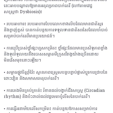
នេះអាចបណ្តាលឱ្យមានអតុល្យភាពបាក់តេរី (ហៅតាមវេជ្ជ
សាស្ត្រថា Dysbiosis)៖
• របបអាហារ៖ របបអាហារបែបលោកខាងលិចដែលមានជាតិស្ករ
និងខ្លាញ់ខ្ពស់ បានកាត់បន្ថយការទទួលទានជាតិសរសៃដែលចាំបាច់
សម្រាប់បាក់តេរីមានប្រយោជន៍។
• ការប្រើប្រាស់ថ្នាំផ្សះហួសកម្រិត៖ ថ្នាំផ្សះដែលមានប្រសិទ្ធភាពខ្លាំង
និងទូលំទូលាយនឹងបោសសម្អាតមីក្រូសរីរាង្គយ៉ាងច្រើនដោយ
មិនរើសមុខនោះឡើយ។
• សម្ពាធផ្លូវចិត្តរ៉ាំរ៉ៃ៖ ស្ថានភាពស្ត្រេសបន្តបន្ទាប់ផ្លាស់ប្តូរការជ្រាបនៃ
ពោះវៀន និងសមាសធាតុបាក់តេរី។
• ការគេងមិនគ្រប់គ្រាន់៖ រំខានដល់ចង្វាក់ជីវសាស្រ្ត (Circadian
rhythm) និងប៉ះពាល់ដល់វដ្តមេតាប៉ូលីសនៃបាក់តេរី។
• ការធ្វើអនាម័យលើសកម្រិត៖ កាត់បន្ថយឱកាសសម្រាប់ការ