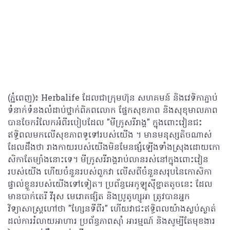
(ភ្នំពេញ)៖ Herbalife ដែលជាក្រុមហ៊ុន សហគមន៍ និងវេទិកាភ្ជាប់
ទំនាក់ទំនងលំដាប់ថ្នាក់ពិភពលោក ផ្នែកសុខភាព និងសុខុមាលភាព
បានចែករំលែកអំពីរបៀបដែល "មីក្រូសរីរាង្គ" ក្នុងពោះវៀនជះ
ឥទ្ធិពលមកលើសុខភាពទូទៅរបស់យើង ។ មានមនុស្សតិចណាស់
ដែលដឹងថា រាងកាយរបស់យើងមិនមែនផ្សំឡើងទាំងស្រុងដោយកោ
សិកាតែម្យ៉ាងនោះទេ។ មីក្រូសរីរាង្គរាប់លានរស់នៅក្នុងពោះវៀន
របស់យើង ហើយចំនួនរបស់ពួកវា លើសពីចំនួនសរុបនៃកោសិកា
ផ្ទាល់ខ្លួនរបស់យើងទៅទៀត។ ប្រព័ន្ធអេកូឡូស៊ីខ្នាតតូចនេះ ដែល
មានបាក់តេរី វីរុស មេរោគផ្សិត និងប្រូតូហ្សូអា ត្រូវបានអ្នក
វិទ្យាសាស្ត្រហៅថា "ហ្សែនទីពីរ" ហើយវាជះឥទ្ធិពលយ៉ាងស្ងប់ស្ងាត់
ដល់ការរំលាយអាហារ ប្រព័ន្ធភាពស៊ាំ អារម្មណ៍ និងសូម្បីតែមុខងារ