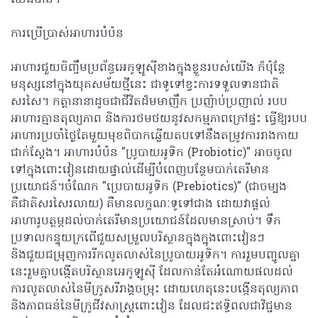
ការប្រើប្រាស់អាហារបំប៉ន
អាហារជួយចិញ្ចឹមប្រព័ន្ធអេកូឡូស៊ីខាងក្នុងខ្លួនរបស់យើង ក៏ប៉ុន្តែ
មនុស្សនៅក្នុងយុគសម័យថ្មីនេះ ជាទូទៅខ្វះការទទួលទានជាតិ
សរសៃ។ កត្តានានាដូចជាជីវិតដ៏មមាញឹក ប្រញ៉ាប់ប្រញាល់ របប
អាហារគ្មានតុល្យភាព និងការថមថយនូវសកម្មភាពក្រៅផ្ទះ ធ្វើឱ្យរបប
អាហារប្រចាំថ្ងៃតែមួយមុខពិបាកឆ្លើយតបទៅនឹងតម្រូវការរាងកាយ
ជាក់ស្តែង។ អាហារបំប៉ន "ប្រូបាយអូទិក​ (Probiotic)" អាចចូល
ទៅក្នុងពោះវៀនដោយផ្ទាល់ដើម្បីបំពេញបន្ថែមបាក់តេរីមាន
ប្រយោជន៍។ចំណែក "ប្រេបាយអូទិក (Prebiotics)" (ជាចម្បង
គឺជាតិសរសៃរលាយ) គឺមានលក្ខណៈទូទៅជាង ដោយវាផ្តល់
អាហារូបត្ថម្ភដល់បាក់តេរីមានប្រយោជន៍ដែលមានស្រាប់។ ទឹក
ប្រទាលកន្ទុយក្រពើជួយសម្រួលបរិស្ថានក្នុងក្នុងពោះវៀនៗ
និងជួយជម្រុញការរីកលូតលាស់នៃប្រូបាយអូទិក។ ការរួមបញ្ចូលគ្នា
នេះរួមគ្នាបង្កើតបរិស្ថានអេកូឡូស៊ី ដែលកាន់តែអំណោយផលដល់
ការលូតលាស់នៃមីក្រូសរីរាង្គចម្រុះ ដោយហេតុនេះបង្កើនតុល្យភាព
និងភាពធន់នៃមីក្រូជីវសាស្ត្រពោះវៀន ដែលជះឥទ្ធិពលជាវិជ្ជមាន