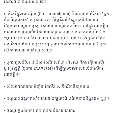
នៃការយល់ដឹងរបស់យើង។
បាក់តេរីក្នុងពោះវៀន (Gut microbiota) មិនមែនគ្រាន់តែជា "អ្នក
ដំណើរឆ្លងកាត់" ធម្មតានោះទេ ប៉ុន្តែគឺជាដៃគូរួមរស់ដែលបាន
វិវត្តន៍មកជាមួយមនុស្សអស់រាប់លានឆ្នាំមកហើយ។ នៅក្នុងពោះវៀន
របស់មនុស្សពេញវ័យដែលមានសុខភាពល្អ មានបាក់តេរីច្រើនជាង
១,០០០ ប្រភេទ ដែលមានទម្ងន់សរុបពី ១ ទៅ ២ គីឡូក្រាម ដែល
ស្មើនឹងទម្ងន់នៃថ្លើមមួយ។ មីក្រូសរីរាង្គទាំងនេះមានអន្តរកម្មជាមួយ
យើងតាមបណ្តាញដ៏ស្មុគស្មាញ៖
• ពួកវាជួយបំបែកជាតិសរសៃដែលពិបាករំលាយ និងបង្កើតអាស៊ីត
ខ្លាញ់ខ្សែខ្លី (ដូចជា Butyrate) ដើម្បីផ្តល់ថាមពលដល់កោសិកា
ពោះវៀន។
• សំយោគសារធាតុចិញ្ចឹម វីតាមីន K និងវីតាមីនក្រុម B។
• បង្ហាត់ប្រព័ន្ធភាពស៊ាំរបស់យើងឱ្យចេះបែងចែករវាងមិត្តនិងសត្រូវ។
• ចូលរួមក្នុងកិច្ចការគ្រប់គ្រងការរំលាយអាហារ