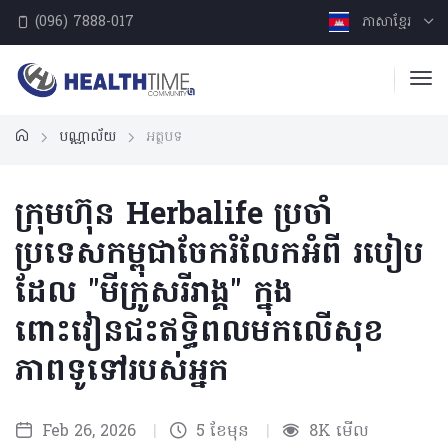
(096) 7888-017
ភាសាខ្មែរ
បណ្ណាល័យ
អត្ថបទ
ក្រុមហ៊ុន Herbalife ប្រចាំ
ប្រទេសកម្ពុជាចែករំលែកអំពី របៀប
ដែល "មីក្រូសរីរាង្គ" ក្នុង
ពោះវៀនជះឥទ្ធិពលមកលើសុខ
ភាពទូទៅរបស់អ្នក
Feb 26, 2026
|
5 ខែមុន
|
8K មើល