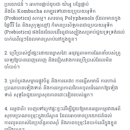
ប្រយោជន៍ ។ អាហារផ្អាប់ដូចជា យ៉ាអួ បន្លែផ្អាប់
និងតែ Kombucha សម្បូរទៅដោយប្រូបាយអូទិក
(Probiotics) សកម្ម។ សារធាតុ Polyphenols (ដែលមានក្នុង
ផ្លែប៊ឺរី តែ និងសូកូឡាខ្មៅ) ក៏មានប្រសិទ្ធភាពជាប្រេបាយអូទិក
(Prebiotics) ផងដែរដែលដើរតួជាស្បៀងសម្រាប់ជួយទ្រទ្រង់ដល់
បាក់តេរីល្អៗដែលមានស្រាប់នៅក្នុងខ្លួន។
2. ប្រើប្រាស់ថ្នាំផ្សះដោយឈ្លាសវៃ៖ អនុវត្តតាមការណែនាំរបស់គ្រូ
ពេទ្យឱ្យបានពេញលេញ និងជៀសវាងការប្រើប្រាស់ដែលមិន
ចាំបាច់។
3. គ្រប់គ្រងសម្ពាធផ្លូវចិត្ត និងការគេង៖ ការធ្វើសមាធិ ការហាត់
ប្រាណបានទៀងទាត់ និងការរក្សាកាលវិភាគចូលដំណេកឱ្យទៀង
ទាត់ សុទ្ធតែជួយរក្សាសុខភាពពោះវៀនរបស់អ្នក។
4. ធម្មជាតិ៖ ចេញទៅក្រៅផ្ទះខ្លះដើម្បីជួយឱ្យមានអន្តរកម្មរវាងអតិ
សុខមប្រាណចម្រុះក្នុងបរិស្ថាន ដែលអាចមានប្រយោជន៍ដល់​
ការលូតលាស់នៃប្រព័ន្ធភាពស៊ាំ និងភាពចម្រុះនៃបាក់តេរីក្នុងខ្លួន
យើងបាន។