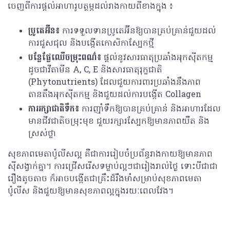
ចេញពីការផ្តល់អាហារូបត្ថម្ភដល់រាងកាយពីខាងក្នុង ៖
ប្រូតេអ៊ីន៖
ការទទួលទានប្រូតេអ៊ីនឱ្យបានគ្រប់គ្រាន់ជួយដល់
ការជួសជុល និងបង្កើតកោសិកាស្បែកថ្មី
បន្លែផ្លែឈើចម្រុះពណ៌៖
ផ្តល់នូវសារធាតុប្រឆាំងអុកស៊ីតកម្ម
ដូចជាវីតាមីន A, C, E និងសារធាតុរុក្ខជាតិ
(Phytonutrients) ដែលជួយការពារប្រឆាំងនឹងភាព
តានតឹងអុកស៊ីតកម្ម និងជួយដល់ការបង្កើត Collagen
ការរក្សាជាតិទឹក៖
ការញ៉ាំទឹកឱ្យបានគ្រប់គ្រាន់ និងអាហារដែល
មានជីវជាតិចម្រុះមុខ ជួយរក្សារស្បែកឱ្យមានភាពយឺត និង
ស្រស់ថ្លា
សុខភាពមេតាប៉ូលីសល្អ គឺជាការរៀបចំប្រព័ន្ធរាងកាយឱ្យមានភាព
ស៊ីសង្វាក់គ្នា។ ការជ្រើសរើសទម្លាប់ល្អៗជារៀងរាល់ថ្ងៃ ទោះបីជាជា
រឿងតូចតាច ក៏អាចបង្កើតជាគ្រឹះដ៏រឹងមាំសម្រាប់សុខភាពមេតា
ប៉ូលីស និងជួយឱ្យមានសុខភាពល្អក្នុងរយៈពេលវែង។