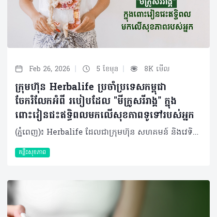
|
|
Feb 26, 2026
5 ខែមុន
8K មើល
ក្រុមហ៊ុន Herbalife ប្រចាំប្រទេសកម្ពុជា
ចែករំលែកអំពី របៀបដែល "មីក្រូសរីរាង្គ" ក្នុង
ពោះវៀនជះឥទ្ធិពលមកលើសុខភាពទូទៅរបស់អ្នក
(ភ្នំពេញ)៖ Herbalife ដែលជាក្រុមហ៊ុន សហគមន៍ និងវេទិកាភ្ជាប់ទំនាក់ទំនងលំដាប់ថ្នាក់ពិភពលោក ផ្នែកសុខភាព និងសុខុមាលភាពបានចែករំលែកអំពីរបៀបដែល "មីក្រូសរីរាង្គ" ក្នុងពោះវៀនជះឥទ្ធិពលមកលើសុខភាពទូទៅរបស់យើង ។ មានមនុស្សតិចណាស់ដែលដឹងថា រាងកាយរបស់យើងមិនមែនផ្សំឡើងទាំងស្រុងដោយកោសិកាតែម្យ៉ាងនោះទេ។ មីក្រូសរីរាង្គរាប់លានរស់នៅក្នុងពោះវៀនរបស់យើង ហើយចំនួនរបស់ពួកវា លើសពីចំនួនសរុបនៃកោសិកាផ្ទាល់ខ្លួនរបស់យើងទៅទៀត។ ប្រព័ន្ធអេកូឡូស៊ីខ្នាតតូចនេះ ដែលមានបាក់តេរី វីរុស មេរោគផ្សិត និងប្រូតូហ្សូអា ត្រូវបានអ្នកវិទ្យាសាស្ត្រហៅថា "ហ្សែនទីពីរ" ហើយវាជះឥទ្ធិពលយ៉ាងស្ងប់ស្ងាត់ដល់ការរំលាយអាហារ ប្រព័ន្ធភាពស៊ាំ អារម្មណ៍ និងសូម្បីតែមុខងារនៃការយល់ដឹងរបស់យើង។ បាក់តេរីក្នុងពោះវៀន (Gut microbiota) មិនមែនគ្រាន់តែជា "អ្នកដំណើរឆ្លងកាត់" ធម្មតានោះទេ ប៉ុន្តែគឺជាដៃគូរួមរស់ដែលបានវិវត្តន៍មកជាមួយមនុស្សអស់រាប់លានឆ្នាំមកហើយ។ នៅក្នុងពោះវៀនរបស់មនុស្សពេញវ័យដែលមានសុខភាពល្អ មានបាក់តេរីច្រើនជាង ១,០០០ ប្រភេទ ដែលមានទម្ងន់សរុបពី ១ ទៅ ២ គីឡូក្រាម ដែលស្មើនឹងទម្ងន់នៃថ្លើមមួយ។ មីក្រូសរីរាង្គទាំងនេះមានអន្តរកម្មជាមួយយើងតាមបណ្តាញដ៏ស្មុគស្មាញ៖ • ពួកវាជួយបំបែកជាតិសរសៃដែលពិបាករំលាយ និងបង្កើតអាស៊ីតខ្លាញ់ខ្សែខ្លី (ដូចជា Butyrate) ដើម្បីផ្តល់ថាមពលដល់កោសិកាពោះវៀន។ • សំយោគសារធាតុចិញ្ចឹម វីតាមីន K និងវីតាមីនក្រុម B។ • បង្ហាត់ប្រព័ន្ធភាពស៊ាំរបស់យើងឱ្យចេះបែងចែករវាងមិត្តនិងសត្រូវ។ • ចូលរួមក្នុងកិច្ចការគ្រប់គ្រងការរំលាយអាហារ (Metabolism) និងការឆ្លើយតបនឹងការរលាក។ ក្នុងរយៈពេលប៉ុន្មានឆ្នាំចុងក្រោយនេះ អ្នកវិទ្យាសាស្ត្របានរកឃើញថា ឥទ្ធិពលនៃបាក់តេរីក្នុងពោះវៀនមានវិសាលភាពលើសពីប្រព័ន្ធរំលាយអាហារទៅទៀត។ តាមរយៈ "Gut-brain axis" ប្រព័ន្ធទំនាក់ទំនងទ្វេទិសនេះអនុញ្ញាតឱ្យមីក្រូសរីរាង្គផលិតសារធាតុសរសៃប្រសាទដូចជា serotonin (ប្រហែល ៩០% ត្រូវបានផលិតនៅក្នុងពោះវៀន), dopamine និង GABA ដែលជះឥទ្ធិពលដោយផ្ទាល់ដល់ការឆ្លើយតបនៃអារម្មណ៍ និងភាពតានតឹង។ ការសិក្សាមួយដែលបានចុះផ្សាយក្នុងទស្សនាវដ្តី Nature Microbiology បានផ្សារភ្ជាប់សមាសភាពជាក់លាក់នៃពោះវៀនទៅនឹងហានិភ័យនៃជំងឺធ្លាក់ទឹកចិត្ត។ ការសិក្សាមួយទៀតក៏បានរកឃើញថា បាក់តេរីក្នុងពោះវៀនរបស់អ្នកជំងឺ Parkinson មានភាពខុសគ្នាខ្លាំងពីមនុស្សដែលមានសុខភាពល្អ ដែលនេះបង្ហាញថាពោះវៀនអាចជាចំណុចចាប់ផ្តើមមួយនៃជំងឺប្រព័ន្ធសរសៃប្រសាទនេះ។ ទោះជាយ៉ាងណាក៏ដោយ ប្រព័ន្ធអេកូឡូស៊ីដ៏តូចឆ្មានេះគឺងាយរងគ្រោះណាស់។មានកត្តាជាច្រើនដែលរបៀបរស់នៅក្នុងសម័យទំនើបនេះអាចបណ្តាលឱ្យមានអតុល្យភាពបាក់តេរី (ហៅតាមវេជ្ជសាស្ត្រថា Dysbiosis)៖ • របបអាហារ៖ របបអាហារបែបលោកខាងលិចដែលមានជាតិស្ករ និងខ្លាញ់ខ្ពស់ បានកាត់បន្ថយការទទួលទានជាតិសរសៃដែលចាំបាច់សម្រាប់បាក់តេរីមានប្រយោជន៍។ • ការប្រើប្រាស់ថ្នាំផ្សះហួសកម្រិត៖ ថ្នាំផ្សះដែលមានប្រសិទ្ធភាពខ្លាំងនិងទូលំទូលាយនឹងបោសសម្អាតមីក្រូសរីរាង្គយ៉ាងច្រើនដោយមិនរើសមុខនោះឡើយ។ • សម្ពាធផ្លូវចិត្តរ៉ាំរ៉ៃ៖ ស្ថានភាពស្ត្រេសបន្តបន្ទាប់ផ្លាស់ប្តូរការជ្រាបនៃពោះវៀន និងសមាសធាតុបាក់តេរី។ • ការគេងមិនគ្រប់គ្រាន់៖ រំខានដល់ចង្វាក់ជីវសាស្រ្ត (Circadian rhythm) និងប៉ះពាល់ដល់វដ្តមេតាប៉ូលីសនៃបាក់តេរី។ • ការធ្វើអនាម័យលើសកម្រិត៖ កាត់បន្ថយឱកាសសម្រាប់ការទាក់ទងជាមួយជាមួយមីក្រូសរីរាង្គចម្រុះដទៃទៀតនៅក្នុងបរិស្ថាន។ ផលប៉ះពាល់លើសុខភាព និងការថែទាំ អតុល្យភាពបាក់តេរី​ (Dysbiosis) នេះមានទំនាក់ទំនងយ៉ាងជិតស្និទ្ធជាមួយជំងឺជាច្រើន។ ជំងឺប្រព័ន្ធរំលាយអាហារដូចជា ជំងឺរលាកពោះវៀន និងរោគសញ្ញាពោះវៀនដែលងាយរងរំញោច (IBS) មានទំនាក់ទំនងនឹងការប្រែប្រួលបាក់តេរីជាក់លាក់។ មនុស្សដែលធាត់លើសទម្ងន់ជាទូទៅមានភាពចម្រុះនៃបាក់តេរីក្នុងពោះវៀនទាប ហើយផ្ទុយទៅវិញមានប្រសិទ្ធភាពក្នុងការស្រូបយកថាមពលខ្ពស់ជាង។ សូម្បីតែជំងឺប្រព័ន្ធភាពស៊ាំប្រឆាំងខ្លួនឯង ជំងឺអាលែហ្សី និងសូម្បីតែសុខភាពសរសៃឈាមបេះដូង ក៏អាចរងឥទ្ធិពលពីបាក់តេរីទាំងនេះដែរ ។ ដូច្នោះតើយើងគួរថែរក្សា "ប្រព័ន្ធអេកូឡូស៊ីដ៏តូចឆ្មា" នេះដោយរបៀបណា? 1. របបអាហារចម្រុះគឺជាមូលដ្ឋានគ្រឹះ៖ មីក្រូសរីរាង្គផ្សេងៗគ្នាចូលចិត្តអាហារខុសៗគ្នា ដូច្នេះភាពចម្រុះនៃរបបអាហារគឺជាគន្លឹះក្នុងការរក្សាភាពចម្រុះនៃបាក់តេរី។ បន្លែ ផ្លែឈើ គ្រាប់ធញ្ញជាតិ និងសណ្តែកដែលសម្បូរជាតិសរសៃគឺជា "ប្រេងឥន្ធនៈ" សម្រាប់បាក់តេរីមានប្រយោជន៍ ។ អាហារផ្អាប់ដូចជា យ៉ាអួ បន្លែផ្អាប់ និងតែ Kombucha សម្បូរទៅដោយប្រូបាយអូទិក (Probiotics) សកម្ម។ សារធាតុ Polyphenols (ដែលមានក្នុងផ្លែប៊ឺរី តែ និងសូកូឡាខ្មៅ) ក៏មានប្រសិទ្ធភាពជាប្រេបាយអូទិក (Prebiotics) ផងដែរដែលដើរតួជាស្បៀងសម្រាប់ជួយទ្រទ្រង់ដល់បាក់តេរីល្អៗដែលមានស្រាប់នៅក្នុងខ្លួន។ 2. ប្រើប្រាស់ថ្នាំផ្សះដោយឈ្លាសវៃ៖ អនុវត្តតាមការណែនាំរបស់គ្រូពេទ្យឱ្យបានពេញលេញ និងជៀសវាងការប្រើប្រាស់ដែលមិនចាំបាច់។ 3. គ្រប់គ្រងសម្ពាធផ្លូវចិត្ត និងការគេង៖ ការធ្វើសមាធិ ការហាត់ប្រាណបានទៀងទាត់ និងការរក្សាកាលវិភាគចូលដំណេកឱ្យទៀងទាត់ សុទ្ធតែជួយរក្សាសុខភាពពោះវៀនរបស់អ្នក។ 4. ធម្មជាតិ៖ ចេញទៅក្រៅផ្ទះខ្លះដើម្បីជួយឱ្យមានអន្តរកម្មរវាងអតិសុខមប្រាណចម្រុះក្នុងបរិស្ថាន ដែលអាចមានប្រយោជន៍ដល់​ការលូតលាស់នៃប្រព័ន្ធភាពស៊ាំ និងភាពចម្រុះនៃបាក់តេរីក្នុងខ្លួនយើងបាន។ ការប្រើប្រាស់អាហារបំប៉ន អាហារជួយចិញ្ចឹមប្រព័ន្ធអេកូឡូស៊ីខាងក្នុងខ្លួនរបស់យើង ក៏ប៉ុន្តែមនុស្សនៅក្នុងយុគសម័យថ្មីនេះ ជាទូទៅខ្វះការទទួលទានជាតិសរសៃ។ កត្តានានាដូចជាជីវិតដ៏មមាញឹក ប្រញ៉ាប់ប្រញាល់ របបអាហារគ្មានតុល្យភាព និងការថមថយនូវសកម្មភាពក្រៅផ្ទះ ធ្វើឱ្យរបបអាហារប្រចាំថ្ងៃតែមួយមុខពិបាកឆ្លើយតបទៅនឹងតម្រូវការរាងកាយជាក់ស្តែង។ អាហារបំប៉ន "ប្រូបាយអូទិក​ (Probiotic)" អាចចូលទៅក្នុងពោះវៀនដោយផ្ទាល់ដើម្បីបំពេញបន្ថែមបាក់តេរីមានប្រយោជន៍។ចំណែក "ប្រេបាយអូទិក (Prebiotics)" (ជាចម្បងគឺជាតិសរសៃរលាយ) គឺមានលក្ខណៈទូទៅជាង ដោយវាផ្តល់អាហារូបត្ថម្ភដល់បាក់តេរីមានប្រយោជន៍ដែលមានស្រាប់។ ទឹកប្រទាលកន្ទុយក្រពើជួយសម្រួលបរិស្ថានក្នុងក្នុងពោះវៀនៗ និងជួយជម្រុញការរីកលូតលាស់នៃប្រូបាយអូទិក។ ការរួមបញ្ចូលគ្នានេះរួមគ្នាបង្កើតបរិស្ថានអេកូឡូស៊ី ដែលកាន់តែអំណោយផលដល់ការលូតលាស់នៃមីក្រូសរីរាង្គចម្រុះ ដោយហេតុនេះបង្កើនតុល្យភាព និងភាពធន់នៃមីក្រូជីវសាស្ត្រពោះវៀន ដែលជះឥទ្ធិពលជាវិជ្ជមានដល់សុខភាព និងភាពស៊ាំទាំងមូល។ សរុបមក ស្នូលនៃសុខភាពពោះវៀនគឺសុខភាពរបស់បាក់តេរី ហើយការរក្សាតុល្យភាពនៃប្រព័ន្ធអេកូឡូស៊ីមីក្រូសរីរាង្គ គឺជាការវិនិយោគដ៏សំខាន់បំផុតមួយដែលយើងអាចធ្វើបានសម្រាប់សុខភាពខ្លួនឯង។ ការរក្សាបាក់តេរីក្នុងពោះវៀនឱ្យបានល្អ ស្មើរនឹងការស្រឡាញ់ខ្លួនឯង។ អំពីក្រុមហ៊ុន Herbalife ក្រុមហ៊ុន Herbalife (NYSE: HLF) គឺជាក្រុមហ៊ុនសុខភាព និងសុខុមាលភាពឈានមុខគេ និងជាសហគមន៍ដែលកំពុងផ្លាស់ប្តូរជីវិតរបស់មនុស្សជាមួយនឹងផលិតផលអាហារូបត្ថម្ភដ៏អស្ចារ្យ និងជាឱកាសអាជីវកម្មសម្រាប់អ្នកសមាជិកឯករាជ្យរបស់ខ្លួនចាប់តាំងពីឆ្នាំ 1980។ ក្រុមហ៊ុនផ្តល់ជូននូវផលិតផលដែលគាំទ្រដោយវិទ្យាសាស្រ្តដល់អ្នកប្រើប្រាស់នៅក្នុងទីផ្សារជាង 90។ តាមរយៈសមាជិកឯករាជ្យដែលផ្តល់ជូននូវការបណ្តុះបណ្តាលមួយទល់មួយ និងផ្តល់ការគាំទ្រសហគមន៍ដោយបំផុសគំនិតឱ្យអតិថិជនប្រកាន់ខ្ជាប់នូវរបៀបរស់នៅដែលមានភាពសកម្ម។
គន្លឹះសុខភាព