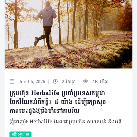
|
|
Jun 06, 2026
2 ខែមុន
4K មើល
ក្រុមហ៊ុន Herbalife ប្រចាំប្រទេសកម្ពុជា
ចែករំលែកអំពីគន្លឹះ ៥ យ៉ាង ដើម្បីរក្សាសុខ
ភាពបេះដូងឱ្យរឹងមាំទៅតាមវ័យ
(ភ្នំពេញ)៖ Herbalife ដែលជាក្រុមហ៊ុន សហគមន៍ និងវេទិកាភ្ជាប់ទំនាក់ទំនង លំដាប់ថ្នាក់ពិភពលោក ផ្នែកសុខភាព និងសុខុមាលភាពបានចែករំលែកអំពី គន្លឹះ ៥ យ៉ាង ដើម្បីរក្សាសុខភាពបេះដូងឱ្យរឹងមាំទៅតាមវ័យ។ បេះដូងគឺជាសរីរាង្គមួយដែលមានទំហំតូច ប៉ុន្តែមានតួនាទីធំ ដោយវាទទួលខុសត្រូវក្នុងការថែរក្សាអ្នកឱ្យមានជីវិតរស់នៅ និងមានសុខភាពល្អជារៀងរាល់ថ្ងៃ រាល់នាទី និងរាល់វិនាទី។ បេះដូងច្របាច់ និងបញ្ជូនឈាម និងអុកស៊ីសែនទៅកាន់សួត និងរាងកាយរបស់អ្នក ព្រមទាំងកម្ចាត់ឧស្ម័នកាបូនិចចេញពីចរន្តឈាម ដែលមុខងារទាំងនេះគឺជាស្នូលនៃសុខភាពទូទៅរបស់អ្នក។ បេះដូងគឺជាសរីរាង្គដែលងាយរងគ្រោះ ដូចជាជំងឺបេះដូង និងជំងឺដាច់សរសៃឈាមខួរក្បាល ដែលស្ថានភាពទាំងនេះត្រូវបានគេដឹងថាជាឃាតករដ៏ធំបំផុតមួយក្នុងពិភពលោក ដោយបានឆក់យកជីវិតមនុស្សអស់ ១៨.៦ លាននាក់នៅទូទាំងសកលលោកក្នុងមួយឆ្នាំៗ។ អាយុកាន់តែច្រើន ហានិភ័យនៃជំងឺបេះដូងកាន់តែខ្ពស់។ នៅក្នុងប្រទេសអភិវឌ្ឍន៍ • អត្រាអ្នកឈឺបេះដូងកើនឡើងខ្លាំង (លើសពី ១០ ភាគរយ) ចំពោះមនុស្សអាយុចាប់ពី ៧០ ឆ្នាំឡើងទៅ។ ៨០ ភាគរយនៃអ្នកស្លាប់ដោយសារជំងឺបេះដូង គឺជាមនុស្សចាស់ដែលមានអាយុចាប់ពី ៦៥ ឆ្នាំឡើងទៅ។ គន្លឹះស្តីពីសុខភាពបេះដូង និងការឈានចូលវ័យចាស់ដោយមានសុខភាពល្អ នេះគឺជាគន្លឹះល្អៗចំនួន ប្រាំយ៉ាង ដើម្បីឱ្យអ្នកចាប់ផ្តើមដំណើរនេះ សម្រាប់ជីវិតដែលមានសុខភាពល្អប្រសើរជាងមុនទាំងនៅពេលបច្ចុប្បន្ន និងទៅអនាគត។ គន្លឹះទី១៖ ស្វែងយល់ពីហានិភ័យសុខភាពរបស់អ្នក គន្លឹះដំបូងនៃការថែរក្សាសុខភាពបេះដូង គឺការដឹងពីសុខភាពរបស់អ្នកតាមរយៈការទៅជួបគ្រូពេទ្យដើម្បីពិនិត្យសុខភាពឱ្យបានទៀងទាត់។ការពិនិត្យសុខភាពបានជាប់លាប់ជារឿងសំខាន់ខ្លាំងណាស់ ព្រោះសម្ពាធឈាមខ្ពស់ គឺជាកត្តាហានិភ័យចម្បងបំផុតនៃជំងឺសរសៃឈាមបេះដូង ហើយវាត្រូវបានគេចាត់ទុកជា "ឃាតករលាក់មុខ" ដោយសារតែវាមិនបង្ហាញចេញនូវសញ្ញាព្រមាន ឬរោគសញ្ញាអ្វីច្បាស់ៗឡើយ។ហេតុដូច្នេះ ការពិនិត្យសម្ពាធឈាមឱ្យបានទៀងទាត់ គឺជារឿងចាំបាច់បំផុត ព្រោះប្រសិនបើទុកចោលដោយមិនបានពិនិត្យ និងព្យាបាលទាន់ពេលវេលាទេ វានឹងបង្កើនហានិភ័យនៃជំងឺបេះដូង និងជំងឺដាច់សរសៃឈាមខួរក្បាលបាន។ គន្លឹះទី២៖ កាត់បន្ថយទម្លាប់រស់នៅដែលមិនល្អចំពោះសុខភាព ការផ្តាច់បារីជាវិធីដ៏ល្អបំផុតក្នុងការការពារបេះដូង ព្រោះហានិភ័យជំងឺបេះដូងនឹងថយចុះភ្លាមៗបន្ទាប់ពីឈប់ជក់។ ជាទូទៅ ការជក់បារីបំផ្លាញសរសៃឈាមអាកទែឱ្យរួមតូចដោយសារការកកខ្លាញ់ ដែលអាចបង្កជាការឈឺទ្រូងជាសញ្ញាព្រមាន ឬអាចឈានទៅដល់ការគាំងបេះដូង និងដាច់សរសៃឈាមខួរក្បាលដោយមិនដឹងខ្លួន។ ដូច្នេះ អ្នកគួរតែបោះបង់ទម្លាប់មិនល្អក្រវាត់ចោលនូវឧបករណ៍ជក់បារី រួចជំនួសមកវិញនូវផលិតផលជំនួសជាតិនីកូទីន។ ការបោះបង់ចោលទម្លាប់មិនល្អទាំងនេះ នឹងជួយឱ្យរាងកាយទាំងមូលទទួលបានសុខភាពល្អ។ គន្លឹះទី៣៖ រក្សារបបអាហារដែលល្អចំពោះសុខភាពបេះដូង អាហារូបត្ថម្ភដែលល្មមសមរម្យនៃកាឡូរីដែលអ្នកគួរទទួលទាន គួរមានកាបូអ៊ីដ្រាត ៤០ ភាគរយ ប្រូតេអ៊ីន ៣០ ភាគរយ និងខ្លាញ់ល្អ ៣០ ភាគរយ ព្រមទាំងជាតិសរសៃ ២៥ ក្រាម និងទឹកប្រាំបីកែវក្នុងមួយថ្ងៃ។ លើសពីនេះ ការញ៉ាំបន្លែ ផ្លែឈើ និងគ្រាប់ធញ្ញជាតិ នឹងជួយផ្តល់វីតាមីន និងជាតិរ៉ែល្អៗជាច្រើន។ អាហារសម្បូរអូមេហ្គា-៣ ដូចជាត្រីមានជាតិខ្លាញ់ និងគ្រាប់ពូជផ្សេងៗ អាចជួយកាត់បន្ថយហានិភ័យជំងឺបេះដូងផងដែរ។ ត្រីក៏ជាអាហារជំនួសសាច់គោដ៏ល្អដើម្បីចៀសវាងខ្លាញ់ឆ្អែតខ្ពស់ ហើយជាតិអូមេហ្គា-៣ដែលមានក្នុងត្រីក៏ជួយបញ្ចុះកម្រិតកូឡេស្តេរ៉ុល និងទ្រីគ្លីសេរីត ដើម្បីទ្រទ្រង់ប្រព័ន្ធសរសៃឈាមបេះដូងទៀតផង។ គន្លឹះទី៤៖ ធ្វើឱ្យបេះដូងរបស់អ្នកលោតញាប់ ការធ្វើលំហាត់ប្រាណ និងសកម្មភាពរាងកាយទៀងទាត់ផ្តល់ផលប្រយោជន៍ជាច្រើនដោយវាជួយឱ្យសរសៃឈាមសម្រាក និងពង្រីកខ្លួន ធ្វើឱ្យឈាមហូរទៅចិញ្ចឹមបេះដូងបានល្អ។ សកម្មភាពនេះរំញោចការផលិតសារធាតុនីទ្រីកអុកស៊ីតដើម្បីការពារប្រព័ន្ធសរសៃឈាមបេះដូង។ អ្នកគួរតែធ្វើលំហាត់ប្រាណកម្រិតមធ្យមយ៉ាងហោចណាស់ ៣០ នាទីក្នុងមួយថ្ងៃ ហើយបើគ្មានពេលគ្រប់គ្រាន់ទេ អ្នកអាចជំនួសដោយការដើរខ្លីៗមុនពេលធ្វើការ ដូចជាការចតឡានម៉ូតូឱ្យឆ្ងាយពីការិយាល័យ ឬការឈរធ្វើការខ្លះដើម្បីចៀសវាងការអង្គុយយូរៗពេញមួយថ្ងៃ។ គន្លឹះទី៥៖ កាត់បន្ថយកម្រិតស្ត្រេសរបស់អ្នក ទោះបីជាគ្មានការផ្សារភ្ជាប់ផ្ទាល់រវាងភាពស្ត្រេសខ្ពស់ និងជំងឺបេះដូង ប៉ុន្តែស្ត្រេសអាចបង្កហានិភ័យដោយប្រយោល ដូចជាធ្វើឱ្យឡើងសម្ពាធឈាម ធ្វើឱ្យអ្នកញ៉ាំច្រើនហួសប្រមាណ ខ្ជិលមិនធ្វើលំហាត់ប្រាណ ឬធ្វើឱ្យអ្នកជក់បារី។ ស្ត្រេសរ៉ាំរ៉ៃក៏ជម្រុញអរម៉ូនអង់ដ្រេណាលីន និងខទីសូលឱ្យកើនឡើង ដែលនាំឱ្យប្រឈមនឹងការគាំងបេះដូងផងដែរ។ ហេតុនេះ អ្នកគួរតែចំណាយពេលសម្រាក និងធ្វើអ្វីដែលសប្បាយចិត្ត ព្រោះមនុស្សដែលអាចគ្រប់គ្រងស្ត្រេសឱ្យនៅកម្រិតទាបបាន តែងមានទំនោរចង់ហាត់ប្រាណ និងមានចំណង់ញ៉ាំអាហារដែលមានសុខភាពល្អ។ ការអនុវត្តរបៀបរស់នៅសកម្ម និងមានសុខភាពល្អចាប់ពីពេលនេះតទៅ គឺជារឿងចាំបាច់បំផុតដើម្បីការពារជំងឺបេះដូង និងរក្សាបេះដូងឱ្យរឹងមាំទៅថ្ងៃអនាគត។ អំពីក្រុមហ៊ុន Herbalife ក្រុមហ៊ុន Herbalife (NYSE: HLF) គឺជាក្រុមហ៊ុនសុខភាព និងសុខុមាលភាពឈានមុខគេ និងជាសហគមន៍ដែលកំពុងផ្លាស់ប្តូរជីវិតរបស់មនុស្សជាមួយនឹងផលិតផលអាហារូបត្ថម្ភដ៏អស្ចារ្យ និងជាឱកាសអាជីវកម្មសម្រាប់សមាជិកឯករាជ្យ​របស់ខ្លួនចាប់តាំងពីឆ្នាំ 1980។ ក្រុមហ៊ុនផ្តល់ជូននូវផលិតផលដែលគាំទ្រដោយវិទ្យាសាស្រ្តដល់អ្នកប្រើប្រាស់នៅក្នុងទីផ្សារជាង 90។ តាមរយៈសមាជិកឯករាជ្យដែលផ្តល់ជូននូវការបណ្តុះបណ្តាលមួយទល់មួយ និងផ្តល់ការគាំទ្រសហគមន៍ដោយបំផុសគំនិតឱ្យអតិថិជនប្រកាន់ខ្ជាប់នូវរបៀបរស់នៅដែលមានភាពសកម្ម។
គន្លឹះសុខភាព