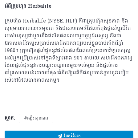
អំពីក្រុមហ៊ុន
Herbalife
ក្រុមហ៊ុន Herbalife (NYSE: HLF) គឺជាក្រុមហ៊ុនសុខភាព និង
សុខុមាលភាពឈានមុខគេ និងជាសហគមន៍ដែលកំពុងផ្លាស់ប្តូរជីវិត
របស់មនុស្សជាមួយនឹងផលិតផលអាហារូបត្ថម្ភដ៏អស្ចារ្យ និងជា
ឱកាសអាជីវកម្មសម្រាប់សមាជិកឯករាជ្យ​របស់ខ្លួនចាប់តាំងពីឆ្នាំ
1980។ ក្រុមហ៊ុនផ្តល់ជូននូវផលិតផលដែលគាំទ្រដោយវិទ្យាសាស្រ្ត
ដល់អ្នកប្រើប្រាស់នៅក្នុងទីផ្សារជាង 90។ តាមរយៈសមាជិកឯករាជ្យ
ដែលផ្តល់ជូននូវការបណ្តុះបណ្តាលមួយទល់មួយ និងផ្តល់ការ
គាំទ្រសហគមន៍ដោយបំផុសគំនិតឱ្យអតិថិជនប្រកាន់ខ្ជាប់នូវរបៀប
រស់នៅដែលមានភាពសកម្ម។
ស្លាក:
#គន្លឹះសុខភាព
ចែករំលែក