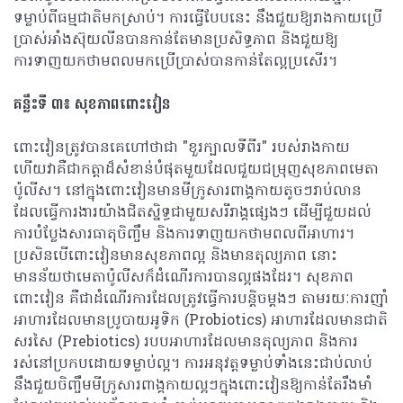
ទម្លាប់ពីធម្មជាតិមកស្រាប់។ ការធ្វើបែបនេះ នឹងជួយឱ្យរាងកាយប្រើ
ប្រាស់អាំងស៊ុយលីនបានកាន់តែមានប្រសិទ្ធភាព និងជួយឱ្យ
ការទាញយកថាមពលមកប្រើប្រាស់បានកាន់តែល្អប្រសើរ។
គន្លឹះទី ៣៖ សុខភាពពោះវៀន
ពោះវៀនត្រូវបានគេហៅថាជា "ខួរក្បាលទីពីរ" របស់រាងកាយ
ហើយវាគឺជាកត្តាដ៏សំខាន់បំផុតមួយដែលជួយជម្រុញសុខភាពមេតា
ប៉ូលីស។ នៅក្នុងពោះវៀនមានមីក្រូសារពាង្គកាយតូចៗរាប់លាន
ដែលធ្វើការងារយ៉ាងជិតស្និទ្ធជាមួយសរីរាង្គ​ផ្សេង​ៗ ដើម្បីជួយដល់
ការបំប្លែងសារធាតុចិញ្ចឹម និងការទាញយកថាមពលពីអាហារ។
ប្រសិនបើពោះវៀនមានសុខភាពល្អ និងមានតុល្យភាព នោះ
មានន័យថាមេតាប៉ូលីសក៏ដំណើរការបានល្អផងដែរ។ សុខភាព
ពោះវៀន គឺជាដំណើរការដែលត្រូវធ្វើការបន្តិចម្តងៗ តាមរយៈការញ៉ាំ
អាហារដែលមានប្រូបាយអូទិក (Probiotics) អាហារដែលមានជាតិ
សរសៃ (Prebiotics)​ របបអាហារដែលមានតុល្យភាព និងការ
រស់នៅប្រកបដោយទម្លាប់ល្អ។ ការអនុវត្តទម្លាប់ទាំងនេះជាប់លាប់
នឹងជួយចិញ្ចឹមមីក្រូសារពាង្គកាយល្អៗក្នុងពោះវៀនឱ្យកាន់តែរឹងមាំ