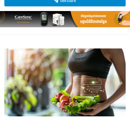
ចែករំលែក