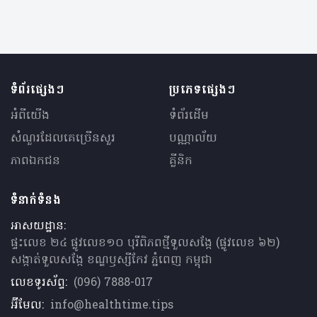
ទំព័រផ្សេងៗ
ប្រភេទផ្សេងៗ
អំពីយើង
ទំព័រដើម
សំណួរ​ដែលគេ​ច្រើន​សួរ
បណ្ណាល័យ
ភាពឯកជន
គ្លីនិក
ទំនាក់ទំនង
អាសយដ្ឋាន:
ផ្ទះលេខ ២៤ ផ្លូវលេខ១០ បុរីពិភពថ្មីទួលសង្កែ (ផ្លូវលេខ ៦២)
សង្កាត់ទួលសង្កែ ខណ្ឌឫស្សីកែវ ភ្នំពេញ កម្ពុជា
លេខទូរស័ព្ទ:
(096) 7888-017
អ៊ីមែល:
info@healthtime.tips