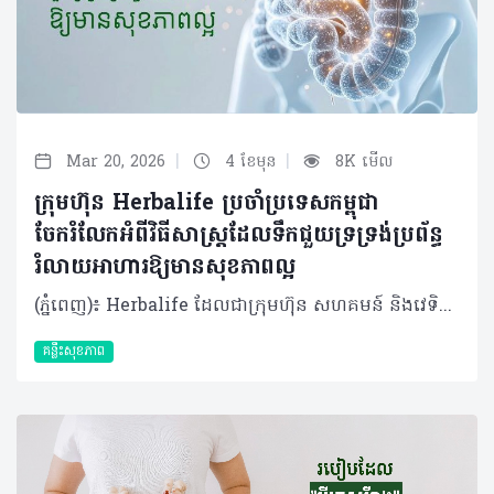
|
|
Mar 20, 2026
4 ខែមុន
8K មើល
ក្រុមហ៊ុន Herbalife ប្រចាំប្រទេសកម្ពុជា
ចែករំលែកអំពីវិធីសាស្រ្តដែលទឹកជួយទ្រទ្រង់ប្រព័ន្ធ
រំលាយអាហារឱ្យមានសុខភាពល្អ
(ភ្នំពេញ)៖ Herbalife ដែលជាក្រុមហ៊ុន សហគមន៍ និងវេទិកាភ្ជាប់ទំនាក់ទំនង លំដាប់ថ្នាក់ពិភពលោក ផ្នែកសុខភាព និងសុខុមាលភាពបានចែករំលែកអំពី របៀបដែលទឹកជួយទ្រទ្រង់ប្រព័ន្ធរំលាយអាហារឱ្យមានសុខភាពល្អ។ ទឹកគឺជាកត្តាចម្បងបំផុតដែលជួយឱ្យប្រព័ន្ធរំលាយអាហារដំណើរការបានរលូន តាំងពីចំណុចចាប់ផ្ដើមរហូតដល់បញ្ចប់។ បច្ចុប្បន្ន ការយកចិត្តទុកដាក់លើសុខភាពប្រព័ន្ធរំលាយអាហារមានការកើនឡើងយ៉ាងខ្លាំង ដោយសារការរកឃើញថ្មីៗអំពី "មីក្រូជីវចម្រុះក្នុងពោះវៀន" (Gut Microbiome)។ វាគឺជាបណ្តុំបាក់តេរីដែលរស់នៅក្នុងបំពង់រំលាយអាហារ ហើយមានឥទ្ធិពលយ៉ាងខ្លាំងដល់ប្រព័ន្ធសុខភាពទូទៅនៃរាងកាយទាំងមូល។ អ្នកប្រហែលជាបានដឹងខ្លះស្រាប់មកហើយថា ដើម្បីរក្សាប្រព័ន្ធរំលាយអាហាររបស់អ្នកឱ្យមានសុខភាពល្អ ការទទួលទានប្រូបាយអូទិក (probiotics - បាក់តេរី "ល្អ") ក៏ដូចជា ព្រីបីយូទិក (prebiotics - "អាហារ" សម្រាប់ប្រូបាយអូទិក) និងជាតិសរសៃឱ្យបានគ្រប់គ្រាន់ គឺជារឿងសំខាន់ដែលអ្នកមិនគួរមើលរំលង។ ប៉ុន្តែមានរឿងមួយដែលសាមញ្ញនិងរឹតតែសំខាន់នោះគឺ៖ ទឹក។ ទឹកមានវត្តមាននៅក្នុងគ្រប់ជំហាននៃដំណើរការរំលាយអាហារ ហេតុដូច្នោះហើយទើបការរក្សាជាតិទឹកឱ្យបានគ្រប់គ្រាន់មានសារៈសំខាន់ខ្លាំងចំពោះសុខភាពរបស់អ្នក។ តើទឹកជួយដល់ការរំលាយអាហារយ៉ាងដូចម្តេច? ចាប់ផ្តើមតាំងពីចំណុចដំបូងបំផុតនៃដំណើរការរំលាយអាហារ ទឹកគឺជាសមាសធាតុសំខាន់នៃទឹកមាត់។ ទឹកមាត់មានមុខងារជាច្រើនដូចជា៖ • វាជួយធ្វើឱ្យអាហារមានសំណើម ដែលបង្កភាពងាយស្រួលក្នុងការទំពា និងលេបចូល • ទឹកមាត់ក៏មានផ្ទុកអង់ស៊ីម ដែលវាដើរតួជាអ្នកបំបែកសារធាតុអាហារដូចជា ជាតិខ្លាញ់ និងកាបូអ៊ីដ្រាត តាំងពីដំបូងបំផុតមុនក្រពះទៅទៀត នៅពេលអាហារឆ្លងកាត់ចូលទៅក្នុងក្រពះ ទឹកក្រពះត្រូវបានបញ្ចេញមក។ទឹកទាំងនោះក៏មានផ្ទុកនូវអង់ស៊ីម ដែលនឹងចាប់ផ្តើម​បំបែកប្រូតេអ៊ីន និងកាបូអ៊ីដ្រាតនៅក្នុងអាហារដែលអ្នកញ៉ាំឱ្យទៅជាផ្នែកតូចៗ ទើបបញ្ជូនទៅកាន់ពោះវៀនតូច ដែលជាកន្លែងកើតមានការរំលាយអាហារភាគច្រើន។ ក្នុងដំណាក់កាលនេះ ទឹកក៏ត្រូវការជាចាំបាច់ផងដែរ ដើម្បីផលិតទឹករំអិលដែលស្រោបផ្នែកខាងក្នុងនៃក្រពះរបស់អ្នក ដែលជួយការពារពីអាស៊ីតក្រពះ។ គួរឱ្យកត់សម្គាល់ផងដែរថា វាមិនមែនជាការពិតនោះទេនូវការលើកឡើងមួយថា ការផឹកទឹកជាមួយអាហារនឹងធ្វើឱ្យទឹកក្រពះរាវខ្លាំង រហូតដល់វាមិនអាចធ្វើការងារបាន។​ តែផ្ទុយទៅវិញ ការមានជាតិទឹកគ្រប់គ្រាន់នឹងជួយជម្រុញដំណើរការនេះឱ្យកាន់តែល្អទៅវិញទេ។ របៀបដែលទឹកទ្រទ្រង់សុខភាពពោះវៀន នៅពេលអាហារផ្លាស់ទីតាមពោះវៀនតូច មានសកម្មភាពរំលាយអាហារជាច្រើនដែលទឹកជួយសម្របសម្រួល៖ • សារធាតុរាវ (ដែលបញ្ចេញពីក្នុងខ្លួន) កាន់តែច្រើន ត្រូវបានបញ្ចេញទៅក្នុងពោះវៀនតូច ពីស្រទាប់ផ្ទៃខាងក្នុងនៃពោះវៀនផ្ទាល់ ក៏ដូចជាពីលំពែង និងថ្លើមផងដែរ។ • អង់ស៊ីមធ្វើការដើម្បីពន្លឿនដំណើរការ និងជួយរៀបចំសម្របសម្រួលការស្រូបយកនៅដំណាក់កាលចុងក្រោយនៃការរំលាយអាហារ៖ អាស៊ីតអាមីណូពីប្រូតេអ៊ីន អាស៊ីតខ្លាញ់ពីជាតិខ្លាញ់ និងម៉ូលេគុលស្ករនីមួយៗពីកាបូអ៊ីដ្រាត។ • ការស្រូបយកសារធាតុចិញ្ចឹមភាគច្រើនកើតឡើងនៅក្នុងពោះវៀនតូច ហើយបន្ទាប់មកសារធាតុចិញ្ចឹមដែលរំលាយរួច នឹងឆ្លងកាត់ទៅកាន់ចរន្តឈាមរបស់អ្នក។ នៅពេលដំណើរការរំលាយអាហារបន្តនៅក្នុងពោះវៀនធំ ទឹកក៏មានសារៈសំខាន់ខ្លាំងផងដែរ៖ • ជាតិសរសៃរលាយ (Soluble fibers) ដែលអ្នកទទួលទាន (មាននៅក្នុងអាហារដូចជា អូត សណ្តែក និងបាឡេ) វានឹងរលាយក្នុងទឹក ហើយប៉ោង និងរីកមាឌ ដែលវានឹងជួយរាងកាយស្រូបយកជាតិស្ករយឺតៗ និងបញ្ជុះកូឡេស្តេរ៉ុល។ • ជាតិសរសៃមិនរលាយ (Insoluble fiber) ដែលអ្នកទទួលទាន (មាននៅក្នុងអាហារដូចជា គ្រាប់ធញ្ញជាតិ និងបន្លែភាគច្រើន) គឺនឹងចាប់យក និងបឺតយកទឹក ដែលវាជួយជំរុញដល់ការបន្ទោបង់ឱ្យបានទៀងទាត់។ គួរបញ្ជាក់ផងដែរថា ផ្នែកខាងក្រោមនៃពោះវៀន ក៏ជាកន្លែងដែលរាងកាយរបស់អ្នកស្រូបយកជាតិរ៉ែភាគច្រើនដែលអ្នកទទួលទាន ហើយទឹកនៅទីនោះជាអ្នកជួយសម្រួលដល់ការស្រូបយកនូវសារធាតុរ៉ែទាំងអស់នោះ។ ជាការពិតណាស់ ប្រព័ន្ធរំលាយអាហារដែលមានសុខភាពល្អ គឺពឹងផ្អែកលើការមានជាតិសរសៃគ្រប់គ្រាន់។ បន្ថែមពីនេះ ការហាត់ប្រាណក៏មានសារៈសំខាន់ផងដែរ នៅពេលអ្នកធ្វើចលនាសាច់ដុំឆ្អឹងអំឡុងពេលហាត់ប្រាណ អ្នកក៏កំពុងជំរុញសាច់ដុំ រលោង (Smooth muscle) នៃបំពង់រំលាយក្នុងពេលតែមួយ ដែលវានឹងជួយជំរុញការបន្ទោបង់មានភាពទៀងទាត់។ បើទោះបីជាអ្វីដែលលើកឡើងមកនេះសំខាន់កម្រិតណាក៏ដោយ ក៏សូមកុំភ្លេចរឿងដ៏សាមញ្ញបំផុតមួយគឺទឹក ហើយអ្នកត្រូវប្រាកដថាអ្នកទទួលទានជាតិទឹកបានច្រើន និងទៀងទាត់ជារៀងរាល់ថ្ងៃ ដើម្បីរក្សាប្រព័ន្ធរំលាយអាហារទាំងស្រុងឱ្យដំណើរការបានរលូន។ អំពីក្រុមហ៊ុន Herbalife ក្រុមហ៊ុន Herbalife (NYSE: HLF) គឺជាក្រុមហ៊ុនសុខភាព និងសុខុមាលភាពឈានមុខគេ និងជាសហគមន៍ដែលកំពុងផ្លាស់ប្តូរជីវិតរបស់មនុស្សជាមួយនឹងផលិតផលអាហារូបត្ថម្ភដ៏អស្ចារ្យ និងជាឱកាសអាជីវកម្មសម្រាប់សមាជិកឯករាជ្យរបស់ខ្លួនចាប់តាំងពីឆ្នាំ 1980។ ក្រុមហ៊ុនផ្តល់ជូននូវផលិតផលដែលគាំទ្រដោយវិទ្យាសាស្រ្តដល់អ្នកប្រើប្រាស់នៅក្នុងទីផ្សារជាង 90។ តាមរយៈសមាជិកឯករាជ្យដែលផ្តល់ជូននូវការបណ្តុះបណ្តាលមួយទល់មួយ និងផ្តល់ការគាំទ្រសហគមន៍ដោយបំផុសគំនិតឱ្យអតិថិជនប្រកាន់ខ្ជាប់នូវរបៀបរស់នៅដែលមានភាពសកម្ម។
គន្លឹះសុខភាព