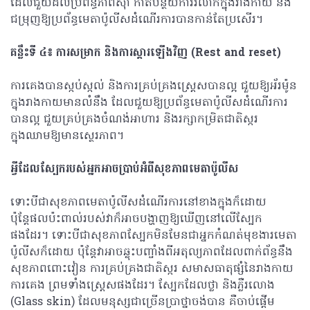
ដែលជួយដល់ប្រព័ន្ធភាពស៊ាំ កាត់បន្ថយការរលាកក្នុងរាងកាយ និង
ជម្រុញឱ្យប្រព័ន្ធមេតាប៉ូលីសដំណើរការបានកាន់តែប្រសើរ។
គន្លឹះទី ៤៖ ការសម្រាក និងការស្តារឡើងវិញ (
Rest and reset)
ការគេងបានស្កប់ស្កល់ និងការគ្រប់គ្រងស្ត្រេសបានល្អ ជួយឱ្យអ័រម៉ូន
ក្នុងរាងកាយមានលំនឹង ដែលជួយឱ្យប្រព័ន្ធមេតាប៉ូលីសដំណើរការ
បានល្អ ជួយគ្រប់គ្រងចំណង់អាហារ និងរក្សាកម្រិតជាតិស្ករ
ក្នុងឈាមឱ្យមានស្ថេរភាព។
អ្វីដែលស្បែករបស់អ្នកអាចប្រាប់អំពីសុខភាពមេតាប៉ូលីស
ទោះបីជាសុខភាពមេតាប៉ូលីសដំណើរការនៅខាងក្នុងក៏ដោយ
ប៉ុន្តែផលប៉ះពាល់របស់វាក៏អាចបង្ហាញឱ្យឃើញនៅលើស្បែក
ផងដែរ។ ទោះបីជាសុខភាពស្បែកមិនមែនជាអ្នកកំណត់មុខងារមេតា
ប៉ូលីសក៏ដោយ ប៉ុន្តែវាអាចឆ្លុះបញ្ចាំងពីអតុល្យភាពដែលពាក់ព័ន្ធនឹង
សុខភាពពោះវៀន ការគ្រប់គ្រងជាតិស្ករ សមាសធាតុផ្សំនៃរាងកាយ
ការគេង ព្រមទាំងស្ត្រេសផងដែរ។ ស្បែកដែលថ្លា និងភ្លឺរលោង
(Glass skin) ដែលមនុស្សជាច្រើនប្រាថ្នាចង់បាន គឺចាប់ផ្តើម