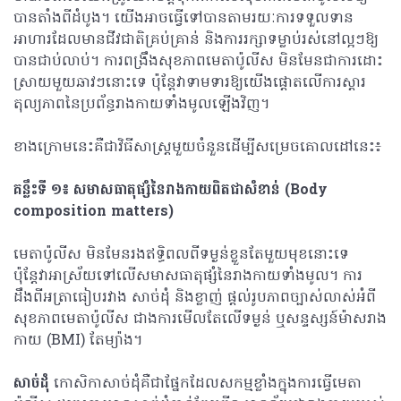
បានតាំងពីដំបូង។​ យើងអាចធ្វើទៅបានតាម​រយៈ​ការទទួលទាន
អាហារដែលមានជីវជាតិគ្រប់គ្រាន់ និងការរក្សាទម្លាប់រស់នៅល្អៗឱ្យ
បានជាប់លាប់។ ការពង្រឹងសុខភាពមេតាប៉ូលីស មិនមែនជាការដោះ
ស្រាយមួយឆាវៗនោះទេ ប៉ុន្តែវាទាមទារឱ្យយើងផ្ដោតលើការស្តារ
តុល្យភាពនៃប្រព័ន្ធរាងកាយទាំងមូលឡើងវិញ។
ខាងក្រោមនេះគឺជាវិធីសាស្ត្រមួយចំនួនដើម្បីសម្រេចគោលដៅនេះ៖
គន្លឹះទី ១៖ សមាសធាតុផ្សំនៃរាងកាយពិតជាសំខាន់ (
Body
composition matters)
មេតាប៉ូលីស មិនមែនរងឥទ្ធិពលពីទម្ងន់ខ្លួនតែមួយមុខនោះទេ
ប៉ុន្តែវាអាស្រ័យទៅលើសមាសធាតុផ្សំនៃរាងកាយទាំងមូល។ ការ
ដឹងពីអត្រាធៀបរវាង សាច់ដុំ និងខ្លាញ់ ផ្តល់រូបភាពច្បាស់លាស់អំពី
សុខភាពមេតាប៉ូលីស ជាងការមើលតែលើទម្ងន់ ឬសន្ទស្សន៍ម៉ាសរាង
កាយ (BMI) តែម្យ៉ាង។
សាច់ដុំ
កោសិកាសាច់ដុំគឺជាផ្នែកដែលសកម្មខ្លាំងក្នុងការធ្វើមេតា