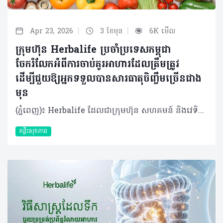
|
|
Apr 23, 2026
3 ខែមុន
6K មើល
ក្រុមហ៊ុន Herbalife ប្រចាំប្រទេសកម្ពុជា
ចែករំលែកអំពីការចាប់គូរអាហារដែលត្រឹមត្រូវ
ដើម្បីជួយឱ្យអ្នកទទួលបានសារធាតុចិញ្ចឹមច្រើនជាង
មុន
(ភ្នំពេញ)៖ Herbalife ដែលជាក្រុមហ៊ុន សហគមន៍ និងវេទិកាភ្ជាប់ទំនាក់ទំនង លំដាប់ថ្នាក់ពិភពលោក ផ្នែកសុខភាព និងសុខុមាលភាពបានចែករំលែកអំពី ការចាប់គូរអាហារដោយឆ្លាតវៃ ដើម្បីជួយឱ្យអ្នកទទួលបានសារធាតុចិញ្ចឹមច្រើនជាងមុន។ អាហារូបត្ថម្ភល្អមិនមែនសំដៅលើការទទួលទានតែអាហារដែលកំពូល (Superfood) ឬវីតាមីនតែមួយមុខៗនោះទេ។ ផ្ទុយទៅវិញគឺជាការទទួលទានឱ្យមានតុល្យភាពចម្រុះមុខ ដើម្បីផ្តល់សារធាតុចិញ្ចឹមគ្រប់គ្រាន់ដល់រាងកាយសម្រាប់ការលូតលាស់ និងសុខុមាលភាពទូទៅ។ ការចាប់គូអាហារនឹងជួយឱ្យរាងកាយស្រូបយក និងប្រើប្រាស់សារធាតុចិញ្ចឹមទាំងនោះបានកាន់តែមានប្រសិទ្ធភាព។ វិទ្យាសាស្ត្រអាហារូបត្ថម្ភបានទទួលស្គាល់ថា ការរួមបញ្ចូលគ្នានៃអាហារមួយចំនួនអាចមានឥទ្ធិពលលើកម្រិតសារធាតុចិញ្ចឹមអាចត្រូវបានស្រូបយក និងប្រើប្រាស់ដោយរាងកាយ។ ដូចនេះ អ្នកក៏មានអំណាចអាចជម្រុញការស្រូបយកសារធាតុចិញ្ចឹមនៃសារពាង្គកាយខាងក្នុងបានផងដែរ តាមរយៈការផ្គួរផ្គងអាហារនីមួយៗដោយខ្លួនឯង។ វិធីមួយក្នុងចំណោមវិធីដែលងាយស្រួលបំផុតនោះ គឺការផ្លាស់ប្តូរមុខម្ហូប និងការទទួលទានអាហារសុខភាពចម្រុះឱ្យបានទៀងទាត់ ជាជាងការទទួលទានអាហារដដែលៗរាល់ថ្ងៃ។ តើអ្នកមានដឹងទេថាការផ្គូរផ្គងអាហារមួយចំនួនអាចផ្តល់អត្ថប្រយោជន៍ដល់រាងកាយច្រើនជាងការដែលអ្នកញ៉ាំអាហារទាំងនោះដាច់ដោយឡែកពីគ្នា? ការចាប់គូរអាហារឆ្លាតវៃទាំង ៥ យ៉ាង៖ បន្លែចម្រុះ ដូចជា ស្ពៃពួយឡេង ការ៉ុត ម្ទេសប្លោក និងប៉េងប៉ោះ មានផ្ទុកសារធាតុ Carotenoids មិនត្រឹមតែធ្វើឱ្យរុក្ខជាតិមានពណ៌ស្រស់ស្អាតប៉ុណ្ណឹងទេ ប៉ុន្តែវាក៏ដើរតួជាសារធាតុប្រឆាំងអុកស៊ីតកម្មផងដែរ។ សមាសធាតុនេះវារលាយក្នុងខ្លាញ់ មានន័យថាវានឹងត្រូវបានស្រូបយកបានល្អប្រសើរ នៅពេលញ៉ាំជាមួយជាតិខ្លាញ់ខ្លះ។ អ្នកអាចបន្ថែមជាតិខ្លាញ់ល្អបានតាមវិធីជាច្រើន៖ លាយប្រេងអូលីវលើសាឡាត់ បន្ថែមគ្រាប់ធញ្ញជាតិបន្តិចបន្តួចទៅក្នុងបន្លែឆ្អិន ឬបន្ថែមផ្លែបឺរជាដើម។ តាមរយៈការធ្វើបែបនេះ រាងកាយរបស់អ្នកអាចស្រូបយកសារធាតុប្រឆាំងអុកស៊ីតកម្មដ៏មានប្រយោជន៍ទាំងនេះបានកាន់តែប្រសើរ។ វីតាមីន C ជាមួយជាតិដែក ជួយទ្រទ្រង់ដល់ដំណើរអុកស៊ីសែន និងជួយដល់មេតាប៉ូលីសក្នុងការបំប្លែងអាហារជាថាមពល។ វីតាមីន និងជាតិដែកនេះមាននៅក្នុងប្រភពរុក្ខជាតិ និងសាច់សត្វ។ ជាតិដែកប្រភេទ Heme ដែលមាននៅក្នុង សាច់បក្សី ត្រី និងស៊ុត រាងកាយងាយស្រូបយកដោយមានប្រសិទ្ធភាព ខណៈដែលជាតិដែកប្រភេទ Non-heme ពីអាហាររុក្ខជាតិដូចជា សណ្តែក សណ្តែកបណ្តុះ ស្ពៃពួយឡេង និងធញ្ញជាតិ រាងកាយស្រូបយកបានតិចតែប៉ុណ្ណោះ។ វីតាមីន C ជួយបង្កើនការស្រូបយកជាតិដែកប្រភេទ Non-heme នេះ។ អ្នកអាចទទួលទានបន្ថែមវីតាមីន C រួមគ្នា តួយ៉ាងការទទួលទានប៉េងប៉ោះ ផ្លែក្រូច និងស្ត្របឺរី ដោយយកពួកវាទៅលាយបញ្ចូលនិងមុខម្ហូបដទៃដែលសម្បូរវីតាមីន C ស្រាប់ ដើម្បីជួយឱ្យរាងកាយរបស់អ្នកស្រូបយកជាតិដែកប្រភេទ Non-heme នេះបានដោយមានប្រសិទ្ធភាព។ អាហារក្រឡុកប្រូតេអ៊ីន ដែលមានបន្ថែមជាតិដែកមករួចស្រេច ក៏អាចជួយបំពេញតម្រូវការជាតិដែកបានដែរ ហើយនៅពេលចាប់គូជាមួយអាហារសម្បូរវីតាមីន C ជាតិដែកនឹងត្រូវបានស្រូបយកយ៉ាងល្អប្រសើរ។​ ដូច្នោះអ្នកអាចសាកបន្ថែមផ្លែឈើដូចជា ផ្លែម្នាស់ ស្ត្រប៊ឺរី ឬផ្លែស្វាយ ទៅក្នុងអាហារក្រឡុករបស់អ្នកបាន។ ការបន្ថែមបន្តិចបន្តួចទាំងនេះ អាចបង្កើតភាពខុសប្លែកគ្នា ក្នុងការបំពេញតម្រូវការសារធាតុចិញ្ចឹមប្រចាំថ្ងៃបាន។ តែបៃតង ជាមួយអាហារដែលសម្បូរវីតាមីន C តែបៃតងមានសមាសធាតុរុក្ខជាតិដ៏មានប្រយោជន៍ហៅថា Catechins ដែលដើរតួជាសារធាតុប្រឆាំងអុកស៊ីតកម្ម។ ការបន្ថែមក្រូចឆ្មារទៅក្នុងតែរបស់អ្នក ឬការទទួលទានវារួមជាមួយផ្លែឈើដែលសម្បូរវីតាមីន C (ដូចជា ក្រូច ស្ត្រប៊ឺរី ឬគីវី) ជួយឱ្យការស្រូបយកសមាសធាតុទាំងនេះមានភាពប្រសើរឡើង។ ប្រសិនបើអ្នកមានទម្លាប់ទទួលទានតែបៃតង ការចាប់គូវាជាមួយអាហារសម្រន់ដែលមានតុល្យភាព និងមានវីតាមីន C គឺរឹតតែល្អ។ ហើយប្រសិនបើអាហារសម្រន់របស់អ្នកមានជាតិប្រូតេអ៊ីន និងជាតិសរសៃ (Fiber) ច្រើនទៀត នោះវាកាន់តែប្រសើរព្រោះវានឹងជួយផ្តល់ថាមពលបានយូរ។ វីតាមីន D ជាមួយអាហារសម្បូរកាល់ស្យូម៖ វីតាមីន D ចាំបាច់សម្រាប់ជួយឱ្យរាងកាយស្រូបយកកាល់ស្យូម ដែលទ្រទ្រង់ដល់សុខភាពឆ្អឹង និងមុខងារសាច់ដុំ។ ត្រីដែលមានជាតិខ្លាញ់ដូចជា ត្រីសាល់ម៉ុន ត្រីបេកា និង ស៊ុតផ្តល់​​នូវវីតាមីន D បន្លែស្លឹកបៃតង អាហារធ្វើពីទឹកដោះគោ និងភេសជ្ជៈធ្វើពីរុក្ខជាតិដែលបន្ថែមសារធាតុចិញ្ចឹម ជួយផ្តល់នូវកាល់ស្យូម។ សម្រាប់អ្នកដែលមិនសូវទទួលទានសាច់ ផលិតផលដែលមានសារធាតុចិញ្ចឹម ឬអាហារបំប៉នដែលផ្តល់វីតាមីន D អាចជួយបំពេញចន្លោះខ្វះខាតទាំងនេះបាន។ នៅពេលរួមបញ្ចូលគ្នាជាមួយអាហារសម្បូរកាល់ស្យូម មិនថាពីប្រភពរុក្ខជាតិ ឬសត្វនោះទេ ពួកវាអាចជួយទ្រទ្រង់តម្រូវការរាងកាយរបស់អ្នកបាន។ មនុស្សពេញវ័យជាច្រើនមិនសូវទទួលទានប្រូតេអ៊ីន និងជាតិសរសៃបានគ្រប់គ្រាន់តាមតម្រូវការប្រចាំថ្ងៃនោះទេ សារធាតុទាំងពីរនេះសុទ្ធតែសំខាន់សម្រាប់ទ្រទ្រង់ភាពឆ្អែត។ ដូច្នេះការរួមបញ្ចូលប្រូតេអ៊ីនជាមួយអាហារដែលមានជាតិសរសៃខ្ពស់ អាចជួយឱ្យអ្នកមានអារម្មណ៍ឆ្អែតបានយូរ ហើយជាតិសរសៃក៏ជួយដល់សុខភាពប្រព័ន្ធរំលាយអាហារផងដែរ។ សរុបសេចក្តីមកវិញ អាហារូបត្ថម្ភល្អ មិនមែនជាច្បាប់ដ៏តឹងរ៉ឹង ឬការដេញតាមញ៉ាំតែអាហារកំពូល Superfood ណាមួយនោះទេ។ វាគឺជាការផ្តល់ឱ្យរាងកាយរបស់អ្នកនូវសារធាតុចិញ្ចឹមដែលវាត្រូវការឱ្យបានទៀងទាត់ តាមរបៀបដែលសមស្របនឹងរបៀបរស់នៅរបស់អ្នក។ ការទទួលទានអាហារចម្រុះមានន័យថា អ្នកនឹងទទួលបានអត្ថប្រយោជន៍ពីការចាប់គូអាហារទាំងនេះ។ ខណៈពេលដែលអាហារធម្មជាតិគឺជាអាហារចម្បងនៃរបបអាហារ ផលិតផលដែលបន្ថែមសារធាតុចិញ្ចឹម អាហារក្រឡុកប្រូតេអ៊ីន សុទ្ធតែអាចប្រើជារបស់ជំនួយបំពេញចន្លោះខ្វះខាត ជាពិសេសនៅពេលដែលអ្នកមមាញឹកហើយត្រូវការឱ្យរាងកាយអ្នកមានអាហារូបត្ថម្ភគ្រប់គ្រាន់។ អាហារូបត្ថម្ភ មិនមែនទាមទារភាពល្អឥតខ្ចោះនោះទេ ប៉ុន្តែវាទាមទារនូវភាពជាប់លាប់ក្នុងការអនុវត្ត។ តាមរយៈការរួមបញ្ចូលគ្នារវាងការចាប់គូអាហារ ជាមួយនឹងការជ្រើសរើសអាហារដែលផ្ដល់សុខភាពល្អ រួមមានប្រូតេអ៊ីនពី ប្រភពរុក្ខជាតិ និងសត្វ បន្លែផ្លែឈើ គ្រាប់ធញ្ញជាតិដែលសម្បូរជាតិសរសៃ និងខ្លាញ់ល្អ អ្នកនឹងនឹងទទួលបាននូវអាហារូបត្ថម្ភដែលប្រកបដោយនិរន្តរភាព ដើម្បីផ្ដល់ឱ្យរាងកាយនូវអ្វីដែលវាត្រូវការជាចាំបាច់ពីមួយថ្ងៃទៅមួយថ្ងៃ។ អំពីក្រុមហ៊ុន Herbalife ក្រុមហ៊ុន Herbalife (NYSE: HLF) គឺជាក្រុមហ៊ុនសុខភាព និងសុខុមាលភាពឈានមុខគេ និងជាសហគមន៍ដែលកំពុងផ្លាស់ប្តូរជីវិតរបស់មនុស្សជាមួយនឹងផលិតផលអាហារូបត្ថម្ភដ៏អស្ចារ្យ និងជាឱកាសអាជីវកម្មសម្រាប់សមាជិកឯករាជ្យ​របស់ខ្លួនចាប់តាំងពីឆ្នាំ 1980។ ក្រុមហ៊ុនផ្តល់ជូននូវផលិតផលដែលគាំទ្រដោយវិទ្យាសាស្រ្តដល់អ្នកប្រើប្រាស់នៅក្នុងទីផ្សារជាង 90។ តាមរយៈសមាជិកឯករាជ្យដែលផ្តល់ជូននូវការបណ្តុះបណ្តាលមួយទល់មួយ និងផ្តល់ការគាំទ្រសហគមន៍ដោយបំផុសគំនិតឱ្យអតិថិជនប្រកាន់ខ្ជាប់នូវរបៀបរស់នៅដែលមានភាពសកម្ម។
គន្លឹះសុខភាព