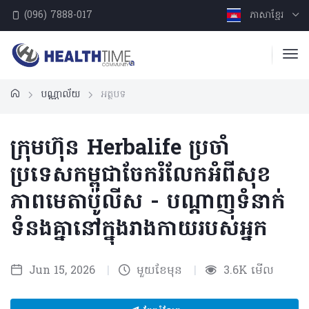
(096) 7888-017
ភាសាខ្មែរ
បណ្ណាល័យ
អត្ថបទ
ក្រុមហ៊ុន Herbalife ប្រចាំ
ប្រទេសកម្ពុជាចែករំលែកអំពីសុខ
ភាពមេតាប៉ូលីស - បណ្តាញទំនាក់
ទំនងគ្នានៅក្នុងរាងកាយរបស់អ្នក
Jun 15, 2026
|
មួយខែមុន
|
3.6K មើល