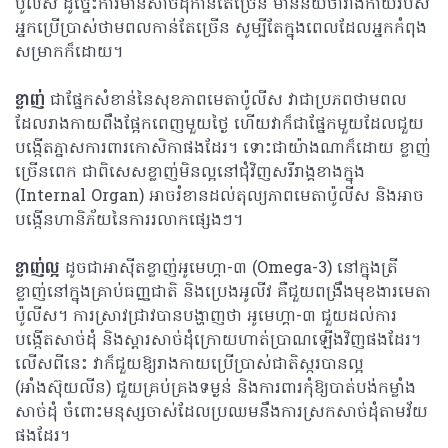
ប៉ូលីស ដូច្នេះការមានសាច់ដុំកាន់តែច្រើន មានន័យថារាងកាយរបស់
អ្នកប្រើប្រាស់ថាមពលកាន់តែច្រើន សូម្បីតែក្នុងពេលដែលអ្នកកំពុង
សម្រាកក៏ដោយ។
ខ្លាញ់
ជាផ្នែកសំខាន់នៃសុខភាពមេតាប៉ូលីស វាជាប្រភពថាមពល
ដែលរាងកាយពឹងផ្អែកពេញមួយថ្ងៃ ហើយវាក៏ជាផ្នែកមួយ​ដែលជួយ
បង្កើតភ្នាសការពារកោសិកាផងដែរ។ ទោះជាយ៉ាងណាក៏ដោយ ខ្លាញ់
ច្រើនពេក ជាពិសេសខ្លាញ់មិនល្អនៅជុំវិញសរីរាង្គខាងក្នុង
(Internal Organ) អាចរំខានដល់តុល្យភាពមេតាប៉ូលីស និងអាច
បង្កើនហានិភ័យនៃការរលាកផ្សេងៗ។
ខ្លាញ់ល្អ
ដូចជាអាស៊ីតខ្លាញ់អូមេហ្គា-៣ (Omega-3) នៅក្នុងត្រី
ខ្លាញ់នៅក្នុងគ្រាប់ធញ្ញជាតិ និងប្រេងអូលីវ គឺជួយពង្រឹងមុខងារមេតា
ប៉ូលីស។ ការស្រាវជ្រាវបានបង្ហាញថា អូមេហ្គា-៣ ជួយដល់ការ
បង្កើតសាច់ដុំ និងស្តារសាច់ដុំក្រោយហាត់ប្រាណឡើងវិញផងដែរ។
លើសពីនេះ វាក៏ជួយឱ្យរាងកាយប្រើប្រាស់ជាតិស្ករបានល្អ
(អាំងស៊ុយលីន) ជួយគ្រប់គ្រងទម្ងន់ និងការពារកុំឱ្យបាត់បង់កម្លាំង
សាច់ដុំ ចំពោះមនុស្សចាស់ដែលប្រឈមនឹងការស្រកសាច់ដុំតាមវ័យ
ផងដែរ។