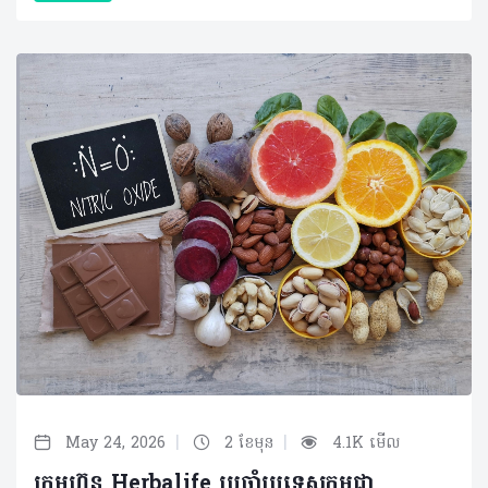
|
|
May 24, 2026
2 ខែមុន
4.1K មើល
ក្រុមហ៊ុន Herbalife ប្រចាំប្រទេសកម្ពុជា