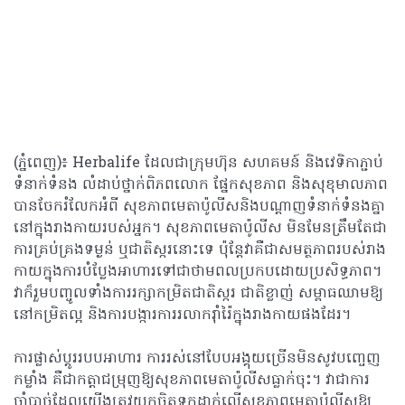
(ភ្នំពេញ)៖ Herbalife ដែលជាក្រុមហ៊ុន សហគមន៍ និងវេទិកាភ្ជាប់
ទំនាក់ទំនង លំដាប់ថ្នាក់ពិភពលោក ផ្នែកសុខភាព និងសុខុមាលភាព
បានចែករំលែកអំពី សុខភាពមេតាប៉ូលីសនិងបណ្តាញទំនាក់ទំនងគ្នា
នៅក្នុងរាងកាយរបស់អ្នក។ សុខភាពមេតាប៉ូលីស មិនមែនត្រឹមតែជា
ការគ្រប់គ្រងទម្ងន់ ឬជាតិស្ករនោះទេ ប៉ុន្តែវាគឺជាសមត្ថភាពរបស់រាង
កាយក្នុងការបំប្លែងអាហារទៅជាថាមពលប្រកបដោយប្រសិទ្ធភាព។
វាក៏រួមបញ្ចូលទាំងការរក្សាកម្រិតជាតិស្ករ ជាតិខ្លាញ់ សម្ពាធឈាមឱ្យ
នៅកម្រិតល្អ និងការបង្ការការរលាករ៉ាំរ៉ៃក្នុងរាងកាយផងដែរ។
ការផ្លាស់ប្តូររបបអាហារ ការរស់នៅបែបអង្គុយច្រើនមិនសូវបញ្ចេញ
កម្លាំង គឺជាកត្តាជម្រុញឱ្យសុខភាពមេតាប៉ូលីសធ្លាក់ចុះ​។​ វាជាការ
ចាំបាច់ដែលយើងត្រូវយកចិត្តទុកដាក់លើសុខភាពមេតាប៉ូលីសឱ្យ