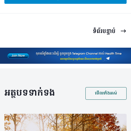
ទំព័រ​បន្ទាប់
អត្ថបទទាក់ទង
មើលទាំងអស់