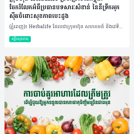
ចែករំលែកអំពីប្រធានបទសារៈសំខាន់ នៃនីទ្រីកអុក
ស៊ីតចំពោះសុខភាពបេះដូង
(ភ្នំពេញ)៖ Herbalife ដែលជាក្រុមហ៊ុន សហគមន៍ និងវេទិកាភ្ជាប់ទំនាក់ទំនងលំដាប់ថ្នាក់ពិភពលោក ផ្នែកសុខភាព និងសុខុមាលភាពបានចែករំលែកអំពីសារៈសំខាន់នៃនីទ្រីកអុកស៊ីតចំពោះសុខភាពបេះដូង និងថាតើអ្វីទៅជាការជំរុញនីទ្រីកអុកស៊ីត? មានកត្តាជាច្រើនក្នុងការរស់នៅឱ្យបានល្អបំផុត ហើយក៏មិនចាំបាច់ពិបាកស្មុគស្មាញអ្វីច្រើននោះដែរ។ មានវិធីសាមញ្ញមួយចំនួនដើម្បីគាំទ្រដល់សុខភាពបេះដូងរបស់អ្នកឱ្យមានសុខភាពល្អគឺ តាមរយៈរបបអាហារត្រឹមត្រូវ ការហាត់ប្រាណឱ្យបានទៀងទាត់ និងការទទួលទានអាហាររូបត្ថម្ភជំនួយ។របបអាហារ និងលំហាត់ប្រាណគឺងាយស្រួល ប៉ុន្តែអាហាររូបត្ថម្ភជំនួយវិញ? វិធីដ៏ល្អបំផុតមួយដើម្បីជួយការពារបេះដូងរបស់អ្នកគឺ តាមរយៈនីទ្រីកអុកស៊ីត ឬ ពាក្យកាត់ NO។ តើនីទ្រីកអុកស៊ីតដំណើរការយ៉ាងដូចម្តេច? នីទ្រីកអុកស៊ីត គឺជាឧស្ម័នដែលកើតឡើងពីធម្មជាតិដែលមាននៅទាំងក្នុង និងក្រៅរាងកាយ។ វាការពារប្រព័ន្ធសរសៃឈាមបេះដូងរបស់អ្នកពីការខូចខាត និងការចុះខ្សោយតាមវ័យ ដោយលើកកម្ពស់ភាពយឺត នៃសរសៃឈាម។ នីទ្រីកអុកស៊ីតជួយឱ្យជញ្ជាំងសរសៃឈាមរបស់អ្នកសម្រាក និងរីកធំ ដើម្បីឱ្យកោសិកាឈាមអាចរត់បានយ៉ាងងាយស្រួល។ ដំណើរការនេះអនុញ្ញាតឱ្យសារធាតុចិញ្ចឹម និងអុកស៊ីហ្សែនត្រូវបានបញ្ជូនទៅកាន់រាងកាយឱ្យកាន់តែមានប្រសិទ្ធភាព។ អត្ថប្រយោជន៍ នៃនីទ្រីកអុកស៊ីត នីទ្រីកអុកស៊ីតត្រូវបានគេហៅថាជា "Miracle Molecule" ឬ “ម៉ូលេគុលអស្ចារ្យ” ដោយសារតែអត្ថប្រយោជន៍ជាច្រើនដែលវាមាន។ ផ្អែកលើការសិក្សាមួយដែលបានចុះផ្សាយក្នុងទស្សនាវដ្តីវេជ្ជសាស្ត្រ The Journal of Preventive Medicine and Hygiene បានបង្ហាញឱ្យឃើញពីអត្ថប្រយោជន៍របស់នីទ្រីកអុកស៊ីតដូចខាងក្រោម៖ • ជួយគាំទ្រដល់ដំណើរការបេះដូង • រក្សាសរសៃឈាមឱ្យមានភាពបត់បែន • ធ្វើឱ្យលំហូរឈាមប្រសើរឡើង • គាំទ្រដល់គ្រប់កោសិកាទាំងអស់នៅក្នុងរាងកាយរបស់អ្នក • ជំរុញមុខងារបេះដូង ខួរក្បាល និងសរីរាង្គផ្សេងៗទៀតផងដែរ ការធ្វើឱ្យលំហូរឈាម និងការចរាចរឈាមប្រសើរឡើង នឹងជួយសម្រាលបន្ទុកការងាររបស់បេះដូង។ បេះដូងតែងតែច្របាច់បញ្ជូនកោសិកាឈាមផ្តល់​ថាមពលដល់គ្រប់សាច់ដុំ និងសរីរាង្គក្នុងរាងកាយ។ នីទ្រីកអុកស៊ីតជួយឱ្យសរសៃឈាមសម្រាក អនុញ្ញាតិឱ្យកោសិកាទាំងអស់អាចធ្វើចលនា និងរក្សាសម្ពាធឈាមឱ្យស្ថិតក្នុងកម្រិតដែលមានសុខភាពល្អ។ ការផលិតនីទ្រីកអុកស៊ីត រាងកាយផលិតនីទ្រីកអុកស៊ីតដោយធម្មជាតិក្នុងកំឡុងពេលរំលាយអាហារនៅពេលដែលប្រូតេអ៊ីនត្រូវបានបំបែកទៅជាអាស៊ីតអាមីណូដូចជា L-arginine និង L-citrulline។ នៅពេលដែលសារធាតុ L-arginine ត្រូវបានស្រូបចូលទៅក្នុងកោសិកាដែលនៅតាមជញ្ជាំងសរសៃឈាមរបស់អ្នក វានឹងបំប្លែងទៅជានីទ្រីកអុកស៊ីត (NO)។ L-citrulline គឺជាផលដែលកើតចេញពីការបំប្លែងនោះ ហើយវាដើរតួអ្នកជាការបន្ថែមថាមពល ប៉ុន្តែឥទ្ធិពលវាគឺមានរយៈពេលខ្លី។ នីទ្រីកអុកស៊ីតត្រូវបានបំផ្លាញចោលដោយសារម៉ូលេគុលអុកស៊ីហ្សែនសកម្មក្នុងរយៈពេលតែមួយវិនាទីប៉ុណ្ណោះ បន្ទាប់ពីការផលិត។ ការការពារកម្រិតនីទ្រីកអុកស៊ីត សារធាតុប្រឆាំងអុកស៊ីតកម្ម គឺជាវិធីមួយដើម្បីការពារកម្រិតនីទ្រីកអុកស៊ីតនៅក្នុងរាងកាយរបស់អ្នក។ សារធាតុប្រឆាំងអុកស៊ីតកម្មទាំងនេះជួយឱ្យរាងកាយស្រូបយកម៉ូលេគុលអុកស៊ីហ្សែនសកម្ម មុនពេលពួកវាអាចបង្កៃការខូចខាតណាមួយដល់នីទ្រីកអុកស៊ីត។ តាមរយៈការទទួលទានវីតាមីន C និង E រួមគ្នាជាមួយអាស៊ីត alpha lipoic អ្នកអាចជួយបង្កើតរបាំងការពារសម្រាប់នីទ្រីកអុកស៊ីតបាន។ បន្ទាប់ពីអាយុ ៣០ ឆ្នាំឡើង បរិមាណនីទ្រីកអុកស៊ីតដែលផលិតដោយធម្មជាតិក្នុងរាងកាយចាប់ផ្តើមថយចុះ។ ដូច្នោះហើយទើបវាជាការចាំបាច់ក្នុងជួយការពារ និងជម្រុះការបន្ថែមការផលិត NO ដើម្បីគាំទ្រដល់ប្រព័ន្ធសរសៃឈាមបេះដូងឱ្យមានសុខភាពល្អ។ ការជម្រុញនីទ្រីកអុកស៊ីត ដើម្បីជំរុញការផលិតនីទ្រីកអុកស៊ីតក្នុងរាងកាយ មានរឿងមួយចំនួនដែលអ្នកអាចធ្វើបានជារៀងរាល់ថ្ងៃ។ ជាទូទៅ វាអាស្រ័យលើរបបអាហារ ការហាត់ប្រាណ និងការទទួលទានអាហារូបត្ថម្ភដើម្បីជួយបំពេញបន្ថែម។ ចំពោះអាហារូបត្ថម្ភ អ្នកគួរទទួលទានអាហារដែលសម្បូរសារធាតុចិញ្ចឹមរួមមាន៖ • ប្រូតេអ៊ីនដែលមានគុណភាពខ្ពស់ដូចជាសណ្តែកសៀង សាច់ គ្រាប់ធញ្ញជាតិ ទឹកដោះគោ និងអាហារក្រឡុកប្រូតេអ៊ីន • បន្លែដែលមានសារធាតុនីត្រាតខ្ពស់ដូចជា គិនឆាយ សាឡាត់ មើមឆៃថាវក្រហម ស្ពៃពួយឡេង និងអាហារបំប៉នបន្លែបៃតង ក៏ជាជម្រើសដ៏ល្អដែរ • អាស៊ីតខ្លាញ់អូមេហ្គា ៣ ក៏ជួយកាត់បន្ថយការរលាកក្នុងរាងកាយផងដែរ របបអាហារដែលមានតុល្យភាពមិនមែនជាវិធីតែមួយគត់ដើម្បីបង្កើនកម្រិតនីទ្រីកអុកស៊ីតរបស់អ្នកនោះទេ។ វាក៏សំខាន់ផងដែរក្នុងការផ្តោតលើសុខុមាលភាពទូទៅរបស់អ្នកដូចជា៖ • ធានាថាអ្នកបានរក្សាជាតិទឹកបានគ្រប់គ្រាន់ • គេងឱ្យបានគ្រប់គ្រាន់ • និងបង្កើនសកម្មភាពរាងកាយ ការហាត់ប្រាណគឺជាចំណុចសំខាន់មួយ ព្រោះការផលិតនីទ្រីកអុកស៊ីតកើនឡើងយ៉ាងខ្លាំងក្នុងកំឡុងពេលធ្វើសកម្មភាពរាងកាយគ្រប់កម្រិត។ មិនថាការដើរ រត់ ជិះកង់ ហែលទឹក ឬសូម្បីតែការឡើងជណ្តើរ សុទ្ធតែជួយទ្រទ្រង់កម្រិត NO និងរបៀបរស់នៅដែលមានសុខភាពល្អទាំងអស់។ ការប្រើប្រាស់អាហារូបត្ថម្ភជំនួយ ក៏ជាកត្តាសំខាន់ផងដែរ ព្រោះសូម្បីតែរបបអាហារដែលមានតុល្យភាពបំផុតក៏នៅតែមានចន្លោះខ្វះខាតសារធាតុចិញ្ចឹមដែរ។ ដូច្នោះហើយអាហារូបត្ថម្ភជំនួយដូចជា អាហារក្រឡុកប្រូតេអ៊ីន អាហារូបត្ថម្ភជំនួយបន្លែបៃតង និងអូមេហ្គា ៣ គឺអាចជួយបំពេញចន្លោះខ្វះខាតបានយ៉ាងច្រើន។ សម្រាប់ការគាំទ្រកម្រិតនីទ្រីកអុកស៊ីត អាស៊ីតអាមីណូដូចជា L-arginine និង L-citrulline វីតាមីន C និង E អាស៊ីត alpha lipoic និងអាស៊ីតហ្វូលិក គឺពិតជាត្រូវការចាំបាច់។ ផលិតផល Herbalife® Vitality Amino Drink មានផ្ទុកនូវគ្រឿងផ្សំទាំងអស់នេះ និងជាជម្រើសដ៏ល្អសម្រាប់គាំទ្រដល់សុខភាពសរសៃឈាមបេះដូងរបស់អ្នក។ Vitality Amino Drink រួមបញ្ចូលគ្នានូវអាស៊ីតអាមីណូ និងសារធាតុប្រឆាំងអុកស៊ីតកម្មដែលចាំបាច់ដើម្បីគាំទ្រដល់ការផលិត និងរក្សាកម្រិត NO ដើម្បីរក្សាសរសៃឈាមឱ្យមានភាពបត់បែន។ ផលិតផល Herbalife24® Rebuild Strength ក៏ជាជម្រើសដ៏ល្អមួយទៀតដែលជួយបង្កើនកម្រិត NO ក្នុងរាងកាយរបស់អ្នក។ នៅពេលទទួលទានមុនពេលហាត់ប្រាណ វាជួយគាំទ្រដល់លំហូរឈាម និងធ្វើឱ្យសមត្ថភាពកីឡា និងភាពធន់ប្រសើរឡើង។ ការរក្សាកម្រិតនីទ្រីកអុកស៊ីតឱ្យបានខ្ពស់ គឺជាគន្លឹះសម្រាប់សុខភាពរាងកាយ និងបេះដូង ។ អ្នកអាចជួយឱ្យបេះដូងមានសុខភាពល្អទៅតាមវ័យ តាមរយៈការរក្សាភាពបត់បែននៃសរសៃឈាម និងការកែលម្អលំហូរឈាមក្នុងរាងកាយ ជាមួយនឹងសារធាតុ L-arginine និង L-citrulline ដែលមាននៅក្នុងផលិតផល Vitality Amino Drink ។ ការផ្ដោតលើរបបអាហារដែលមានតុល្យភាព ការហាត់ប្រាណឱ្យបានទៀងទាត់ និងការទទួលបានកម្រិត NO ឱ្យបានគ្រប់គ្រាន់ គឺជាគន្លឹះក្នុងការគាំទ្រដល់សុខភាពបេះដូង និងការរស់នៅឱ្យបានល្អបំផុត។ អំពីក្រុមហ៊ុន Herbalife ក្រុមហ៊ុន Herbalife (NYSE: HLF) គឺជាក្រុមហ៊ុនសុខភាព និងសុខុមាលភាពឈានមុខគេ និងជាសហគមន៍ដែលកំពុងផ្លាស់ប្តូរជីវិតរបស់មនុស្សជាមួយនឹងផលិតផលអាហារូបត្ថម្ភដ៏អស្ចារ្យ និងជាឱកាសអាជីវកម្មសម្រាប់សមាជិកឯករាជ្យរបស់ខ្លួនចាប់តាំងពីឆ្នាំ 1980។ ក្រុមហ៊ុនផ្តល់ជូននូវផលិតផលដែលគាំទ្រដោយវិទ្យាសាស្រ្តដល់អ្នកប្រើប្រាស់នៅក្នុងទីផ្សារជាង 90។ តាមរយៈសមាជិកឯករាជ្យដែលផ្តល់ជូននូវការបណ្តុះបណ្តាល​មួយទល់មួយ និងផ្តល់ការគាំទ្រសហគមន៍ដោយបំផុសគំនិតឱ្យអតិថិជនប្រកាន់ខ្ជាប់នូវរបៀបរស់នៅដែលមានភាពសកម្ម។
គន្លឹះសុខភាព