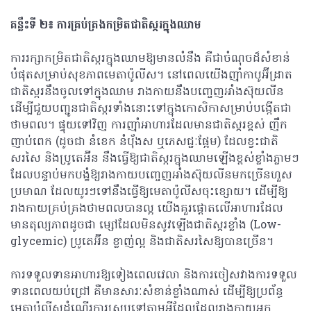
គន្លឹះទី ២៖ ការគ្រប់គ្រងកម្រិតជាតិស្ករក្នុងឈាម
ការរក្សាកម្រិតជាតិស្ករក្នុងឈាមឱ្យមានលំនឹង គឺជាចំណុចដ៏សំខាន់
បំផុតសម្រាប់សុខភាពមេតាប៉ូលីស។ នៅពេលយើងញ៉ាំកាបូអ៊ីដ្រាត
ជាតិស្ករនឹងចូលទៅក្នុងឈាម រាងកាយនឹងបញ្ចេញអាំងស៊ុយលីន
ដើម្បីជួយបញ្ជូនជាតិស្ករទាំងនោះទៅក្នុងកោសិកាសម្រាប់បង្កើតជា
ថាមពល។ ផ្ទុយទៅវិញ ការញ៉ាំអាហារដែលមានជាតិស្ករខ្ពស់ ញឹក
ញាប់ពេក (ដូចជា នំខេក នំបុ័ងស ឬភេសជ្ជៈផ្អែម) ដែលខ្វះជាតិ
សរសៃ និងប្រូតេអ៊ីន នឹងធ្វើឱ្យជាតិស្ករក្នុងឈាមឡើងខ្ពស់ខ្លាំងភ្លាមៗ
ដែលបន្ទាប់មកបង្ខំឱ្យរាងកាយបញ្ចេញអាំងស៊ុយលីនមកច្រើនហួស
ប្រមាណ ដែលយូរៗទៅនឹងធ្វើឱ្យមេតាប៉ូលីសចុះខ្សោយ។ ដើម្បីឱ្យ
រាងកាយគ្រប់គ្រងថាមពលបានល្អ យើងគួរផ្តោតលើអាហារដែល
មានតុល្យភាពដូចជា ម្សៅដែលមិនសូវឡើងជាតិស្ករខ្លាំង (Low-
glycemic) ប្រូតេអ៊ីន ខ្លាញ់ល្អ និងជាតិសរសៃឱ្យបានច្រើន។
ការទទួលទានអាហារឱ្យទៀងពេលវេលា និងការចៀសវាងការទទួល
ទានពេលយប់ជ្រៅ គឺមានសារៈសំខាន់ខ្លាំងណាស់ ដើម្បីឱ្យប្រព័ន្ធ
មេតាប៉ូលីសដំណើរការស្របទៅតាមអ្វីដែលដែលរាងកាយអ្នក