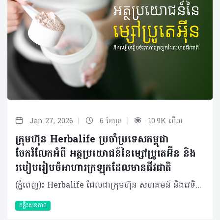
|
|
Jan 27, 2026
6 ខែមុន
10.9K មើល
ក្រុមហ៊ុន Herbalife ប្រចាំប្រទេសកម្ពុជា
ចែករំលែកអំពី អត្ថប្រយោជន៍នៃម្សៅប្រូតេអ៊ីន និង
របៀបរៀបចំអាហារក្រឡុកដែលមានជីវជាតិ
(ភ្នំពេញ)៖ Herbalife ដែលជាក្រុមហ៊ុន សហគមន៍ និងវេទិកាភ្ជាប់ទំនាក់ទំនង លំដាប់ថ្នាក់ពិភពលោក ផ្នែកសុខភាព និងសុខុមាលភាពបានចែករំលែកអំពីអត្ថប្រយោជន៍នៃម្សៅប្រូតេអ៊ីន និងការរៀបចំអាហារក្រឡុកដែលមានជីវជាតិល្អ។ ប្រូតេអ៊ីនមានមុខងារសំខាន់ៗជាច្រើន ក្រៅពីជាផ្នែកមួយនៃគ្រឿងបង្គុំនៃសក់ ស្បែក ក្រចក សរីរាង្គ និងសាច់ដុំ វាក៏ជួយជំរុញការលូតលាស់សាច់ដុំ និងជួយគ្រប់គ្រងចំណង់អាហារផងដែរ។ បច្ចុប្បន្ននេះ មានអាហាររូបត្ថម្ភប្រូតេអ៊ីនជាច្រើនរួមមាន៖ ម្សៅប្រូតេអ៊ីន អាហារក្រឡុករួចជាស្រេច និងប្រូតេអ៊ីនបារ (protein bars)។ ទោះបីជាផលិតផលទាំងនេះផ្តល់ភាពងាយស្រួលក៏ដោយ ក៏ពួកវាមិនមែនសម្រាប់ប្រើជំនួសអាហារដែលមានជាតិប្រូតេអ៊ីនសុខភាពទាំងស្រុងនោះទេ។ ផ្ទុយទៅវិញ ប្រូតេអ៊ីនទាំងនេះគឺប្រើដើម្បីជួយបំពេញបន្ថែមជីវជាតិបំប៉ន ពីលើការទទួលទានទូទៅរបស់អ្នក ដើម្បីជួយឱ្យអ្នកអាចសម្រេចបាននូវតម្រូវការ និងគោលដៅសុខភាពរបស់អ្នក។ តើម្សៅប្រូតេអ៊ីនមានតួនាទីអ្វីខ្លះ? ម្សៅប្រូតេអ៊ីនគឺជាប្រភពប្រូតេអ៊ីនដែលប្រមូលផ្តុំ និងត្រូវបានផលិតចេញពីប្រភពផ្សេងៗគ្នា៖ ប្រូតេអ៊ីន Whey៖ ផលិតចេញពីទឹកដោះគោ ប្រូតេអ៊ីនពីរុក្ខជាតិ៖ ជាធម្មតាផលិតចេញពីសណ្តែកសៀង ឬការលាយបញ្ចូលគ្នានៃប្រូតេអ៊ីនរុក្ខជាតិផ្សេងទៀតដូចជា អង្ករ Quinoa សណ្តែកបារាំងជាដើម។ ផលិតផលទាំងនេះភាគច្រើនផ្តល់ប្រូតេអ៊ីនប្រហែល ២០ ឬ ៣០ ក្រាមក្នុងការទទូលទានម្តង។ ប្រូតេអ៊ីនក្នុងទម្រង់ជាម្សៅ អនុញ្ញាតឱ្យអ្នកអាចគ្រប់គ្រងបរិមាណប្រូតេអ៊ីនដែលអ្នកត្រូវការបានដោយងាយស្រួល ដោយគ្រាន់តែលាយចូលក្នុងអាហារដូចជា អាហារក្រឡុក, smoothies, Oatmeal, យ៉ាអួជាដើម។ តើអ្វីទៅជាអត្ថប្រយោជន៍នៃម្សៅប្រូតេអ៊ីន? មានការស្រាវជ្រាវជាច្រើនដែលគាំទ្រដល់អត្ថប្រយោជន៍ប្រូតេអ៊ីន៖ ការកសាងសាច់ដុំ៖ ប្រូតេអ៊ីនជួយទ្រទ្រង់កម្លាំងសាច់ដុំ និងកសាងម៉ាសសាច់ដុំបន្ទាប់ពីការហ្វឹកហាត់។ ការសិក្សាលើអត្តពលិកបានរកឃើញថា ប្រូតេអ៊ីនសណ្តែកសៀង និងប្រូតេអ៊ីន whey មានប្រសិទ្ធភាពស្មើគ្នាក្នុងការកសាងសាច់ដុំ ។ ការគ្រប់គ្រងចំណង់អាហារ៖ អាហាររូបត្ថម្ភប្រូតេអ៊ីនជួយឱ្យមានអារម្មណ៍ឆ្អែតបានយូរ និងជួយទប់ស្កាត់ចំណង់អាហារ និងគ្រប់គ្រងការឃ្លានបាន។ ការសម្រកទម្ងន់៖ ចំពោះអ្នកដែលលើសទម្ងន់ ឬធាត់ ការប្រើប្រាស់ប្រូតេអ៊ីននឹងនាំឱ្យមានការកាត់បន្ថយទម្ងន់ខ្លួន និងខ្លាញ់សរុប។ សុខភាពមនុស្សចាស់៖ ចំពោះមនុស្សចាស់ វាមានប្រសិទ្ធភាពក្នុងការដើរតួជាអ្នកការពារ និងទប់ទល់នឹងជំងឺសាច់ដុំចុះខ្សោយ (sarcopenia) ឬការបាត់បង់ម៉ាសសាច់ដុំ។ របៀបប្រើប្រាស់ និងការរក្សាទុក ជាការពិតណាស់អ្នកមិនអាចរំលងប្រភពប្រូតេអ៊ីនដើមនោះទេដូចជា ត្រី បសុបក្សី សាច់គ្មានខ្លាញ់ និងប្រូតេអ៊ីនពីរុក្ខជាតិ។ ម្សៅប្រូតេអ៊ីនគឺជាវិធីដ៏ងាយស្រួលក្នុងការបញ្ចូលបន្ថែមនូវប្រូតេអ៊ីនទៅក្នុងរបបអាហារនានា ដូចជា អាហារក្រឡុក ស៊ុប នំដុត និង Cereal ជាដើម។ អត្តពលិក និងអ្នកហាត់ប្រាណក៏អាចប្រើប្រាស់វាសម្រាប់ការឡើងទម្ងន់ ឬការស្តារកម្លាំងឡើងវិញក្រោយការហាត់ប្រាណបានផងដែរ។ ការរក្សាទុក៖ រក្សាទុកម្សៅប្រូតេអ៊ីននៅក្នុងកន្លែងត្រជាក់ និងស្ងួតដើម្បីធានាថាគុណភាពរបស់វានៅស្រស់។ ការរក្សាទុកបានត្រឹមត្រូវ វាអាចទុកបានជាច្រើនខែ ប៉ុន្តែសូមយកចិត្តទុកដាក់លើកាលបរិច្ឆេទផុតកំណត់នៅលើកញ្ចប់ផងដែរ។ រៀបចំអាហារក្រឡុកងាយៗ សម្រាប់ការប្រើប្រាស់ ចំនួនស្លាបព្រាដែលត្រូវប្រើគឺអាស្រ័យលើការណែនាំលើសម្បកកញ្ចប់ ព្រោះម៉ាកនីមួយៗអាចមានបរិមាណខុសៗគ្នា។ រៀបចំបែបងាយៗ រៀបចំគ្រឿងផ្សំ និងម៉ាស៊ីនក្រឡុក បន្ថែមទឹក ឬទឹកដោះគោតាមការណែនាំលើកញ្ចប់ ដាក់ម្សៅប្រូតេអ៊ីនតាមការណែនាំ ដាក់ទឹកកក ៣ ទៅ ៥ ដុំ ក្រឡុកឱ្យម៉ដ្ឋ ជាការស្រេច អ្នកអាចបន្ថែមអាហាររូបត្ថម្ភបន្ថែមទៀតបានទៅតាមតម្រូវការជាក់ស្តែង។ វិធីបង្កើនជីវជាតិបន្ថែម៖ ផ្លែឈើ និងបន្លែ៖ ក្រៅពីផ្លែប៊ឺរី ឬចេក អ្នកអាចសាកល្បងជាមួយ ផ្លែគីវី គ្រាប់ទទឹម ក្រុមផ្លែត្រសក់ស្រូវ ឬឱឡឹកបាន។ បន្លែដូចជា ការ៉ុត ល្ពៅ ក៏ជាជម្រើសដ៏ល្អផងដែរ។ ខ្លាញ់ដែលមានប្រយោជន៍៖ គ្រាប់ធញ្ញជាតិដូចជា flax, hemp, chia ឬគ្រាប់ផ្កាឈូករ័ត្ន ជួយបន្ថែមជាតិរ៉ែ និងអាស៊ីតខ្លាញ់អូមេហ្គា-៣។ អ្នកក៏អាចរកគ្រាប់ធញ្ញជាតិដទៃទៀតដូចជា អាល់ម៉ុន, គ្រាប់រីករាយ (pistachio) ឬផ្លែបឺរ វាជួយផ្តល់នូវកាកសរសៃ ជាតិសង្កសីល្អៗផងដែរ។ កាកសរសៃ (Fiber)៖ ស្រូវអូត (oats), ផ្លែប៉ោម និងបន្លែបៃតង ជួយបង្កើនកាកសរសៃដែលជួយឱ្យឆ្អែតបានយូរ និងជួយដល់សម្រួលដល់ប្រព័ន្ធបញ្ចេញចោល។ គ្រឿងទេស និងរុក្ខជាតិ៖ អ្នកអាចបន្ថែមរសជាតិជាមួយ cinnamon, ខ្ញី ឬជីអង្កាម (mint)បន្ថែមបាន។ បន្ថែមសំបកក្រូចឆ្មារ ឬសំបកក្រូចពោធិ៍សាត់ស្រស់ៗ បន្តិចបន្តួច នឹងជួយបន្ថែមរសជាតិស្រស់ស្រាយ ហើយវាក៏មានផ្ទុកនូវប្រេងដែលមានអត្ថប្រយោជន៍ចំពោះសុខភាពផងដែរ។ ការគាំទ្រប្រព័ន្ធរំលាយអាហារ៖ អាចដាក់បន្ថែមយ៉ាអួទៀតក៏បាន ដែលវាសម្បូរទៅដោយប្រូបាយអូទិក (probiotics) ជួយដល់សុខភាពរំលាយអាហារ។ ខ្ញី និងជីអង្កាមក៏ត្រូវបានគេស្គាល់ថាជួយដល់ដំណើរការរំលាយអាហារផងដែរ។ ការបន្ថែមគ្រឿងផ្សំផ្សេងៗអនុញ្ញាតឱ្យអ្នកទទួលបានជម្រើសអាហារូបត្ថម្ភដែលសម្បូរបែប និងឆ្ងាញ់សម្រាប់សុខភាពប្រចាំថ្ងៃ។ អំពីក្រុមហ៊ុន Herbalife ក្រុមហ៊ុន Herbalife (NYSE: HLF) គឺជាក្រុមហ៊ុនសុខភាព និងសុខុមាលភាពឈានមុខគេ និងជាសហគមន៍ដែលកំពុងផ្លាស់ប្តូរជីវិតរបស់មនុស្សជាមួយនឹងផលិតផលអាហារូបត្ថម្ភដ៏អស្ចារ្យ និងជាឱកាសអាជីវកម្មសម្រាប់សមាជិកឯករាជ្យ​របស់ខ្លួនចាប់តាំងពីឆ្នាំ 1980។ ក្រុមហ៊ុនផ្តល់ជូននូវផលិតផលដែលគាំទ្រដោយវិទ្យាសាស្រ្តដល់អ្នកប្រើប្រាស់នៅក្នុងទីផ្សារជាង 90។ តាមរយៈសមាជិកឯករាជ្យដែលផ្តល់ជូននូវការបណ្តុះបណ្តាលមួយទល់មួយ និងផ្តល់ការគាំទ្រសហគមន៍ដោយបំផុសគំនិតឱ្យអតិថិជនប្រកាន់ខ្ជាប់នូវរបៀបរស់នៅដែលមានភាពសកម្ម។
គន្លឹះសុខភាព