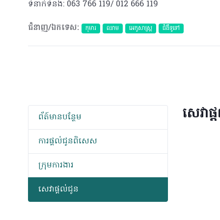
ទំនាក់ទំនង: 063 766 119/ 012 666 119
ជំនាញ/ឯកទេស:
កុមារ
ឈាម
អេកូសាស្រ្ត
ជំងឺទូទៅ
សេវាផ្
ព័​ត៍​មាន​បន្ថែម
ការផ្តល់ជូនពិសេស
ក្រុមការងារ
សេវាផ្តល់ជូន