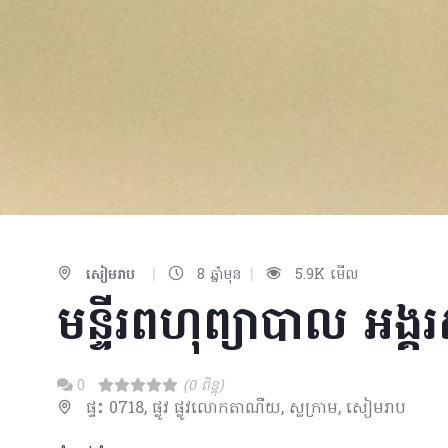
|
|
សៀមរាប
8 ឆ្នាំមុន
5.9K មើល
មន្ទីរពហុព្យាបាល អង្គ
0
(0 ពិន្ទុ)
ផ្ទះ 0718, ផ្លូវ ផ្លូវលោកតាណឺយ​, ស្លក្រាម, សៀមរាប