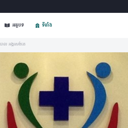
អត្ថបទ
ទីតាំង
យាបាល អង្គរសង់តេ