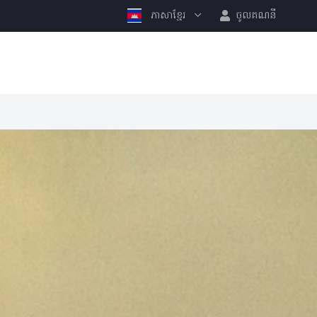
ភាសាខ្មែរ
ចូលគណនី