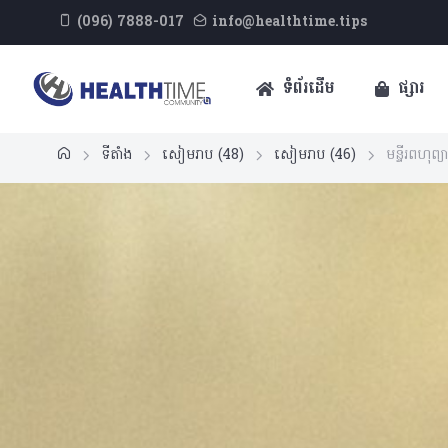
(096) 7888-017
info@healthtime.tips
ទំព័រដើម
ផ្សារ
ទីតាំង
សៀមរាប
(48)
សៀមរាប
(46)
មន្ទីរពហុព្