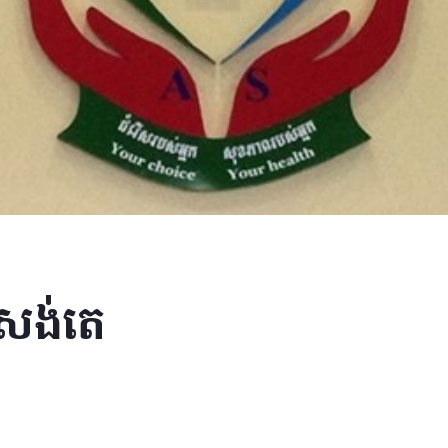
រសង់តេ