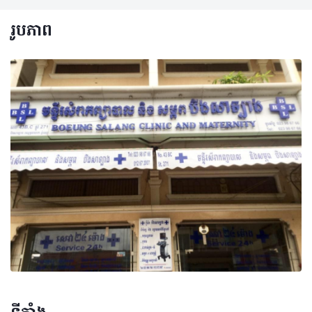
រូបភាព