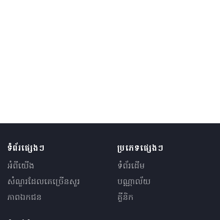
ទំព័រផ្សេងៗ
ប្រភេទផ្សេងៗ
អំពីយើង
ទំព័រដើម
សំណួរ​ដែលគេ​ច្រើន​សួរ
បណ្ណាល័យ
ភាពឯកជន
គ្លីនិក