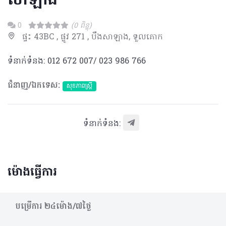
សាឡាង​
0
(0 ពិន្ទុ)
ផ្ទះ 43BC , ផ្លូវ 271 , បឹងសាឡាង, ទួលគោក
ទំនាក់ទំនង: 012 672 007/ 023 986 766
ជំនាញ/ឯកទេស:
សុខភាពស្រ្តី
ទំនាក់ទំនង:
ម៉ោងធ្វើការ
បម្រើការ​ ២៤ម៉ោង/៧ថ្ងៃ