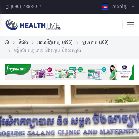
(096) 7888-017
ភាសាខ្មែរ
ទីតាំង
រាជធានីភ្នំពេញ
(496)
ទួលគោក
(109)
មន្ទីរសំរាកព្យាបាល​ និងសម្ភព បឹងសាឡាង​