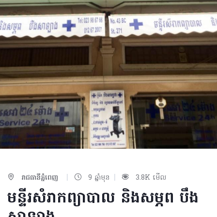
|
|
រាជធានីភ្នំពេញ
9 ឆ្នាំមុន
3.8K មើល
មន្ទីរសំរាកព្យាបាល​ និងសម្ភព បឹង