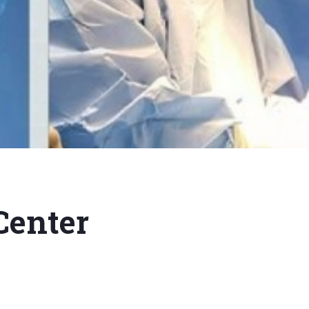
Center