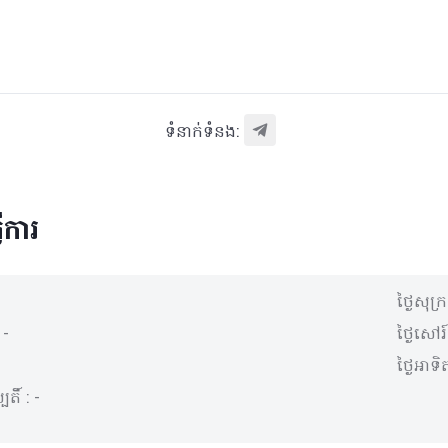
ទំនាក់ទំនង:
ើការ
ថ្ងៃសុក្
:
-
ថ្ងៃសៅរ៍
ថ្ងៃអាទិត
បតិ៍ :
-