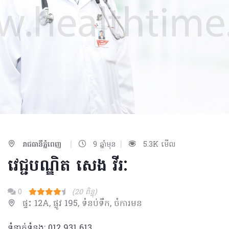
|
|
រាជធានីភ្នំពេញ
9 ឆ្នាំមុន
5.3K មើល
​វេជ្ជបណ្ឌិត សេង វីរៈ
0
(20 ពិន្ទុ)
ផ្ទះ 12A, ផ្លូវ 195, ទំនប់ទឹក, ចំការមន
ទំនាក់ទំនង: 012 931 613