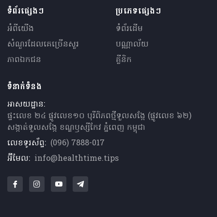
ទំព័រផ្សេងៗ
ប្រភេទផ្សេងៗ
អំពីយើង
ទំព័រដើម
សំណួរ​ដែលគេ​ច្រើន​សួរ
បណ្ណាល័យ
ភាពឯកជន
គ្លីនិក
ទំនាក់ទំនង
អាសយដ្ឋាន:
ផ្ទះលេខ ២៤ ផ្លូវលេខ១០ បុរីពិភពថ្មីទួលសង្កែ (ផ្លូវលេខ ៦២)
សង្កាត់ទួលសង្កែ ខណ្ឌឫស្សីកែវ ភ្នំពេញ កម្ពុជា
លេខទូរស័ព្ទ:
(096) 7888-017
អ៊ីមែល:
info@healthtime.tips