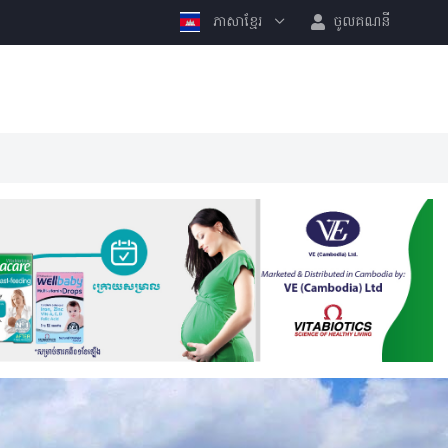
ភាសាខ្មែរ
ចូលគណនី