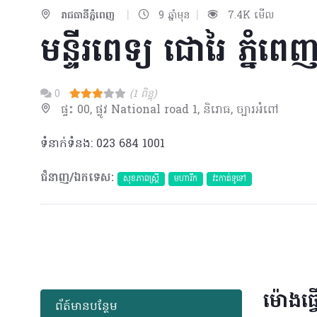
|
|
រាជធានីភ្នំពេញ
9 ឆ្នាំមុន
7.4K មើល
មន្ទីរពេទ្យ ជោរៃ ភ្នំពេ
0
(1 ពិន្ទុ)
ផ្ទះ 00, ផ្លូវ National road 1, និរោធ, ច្បារអំពៅ
ទំនាក់ទំនង: 023 684 1001
ជំនាញ/ឯកទេស:
សុខភាពស្រ្តី
មហារីក​
វះកាត់ទូទៅ
ម៉ោងធ្វ
ព័​ត៍​មាន​បន្ថែម