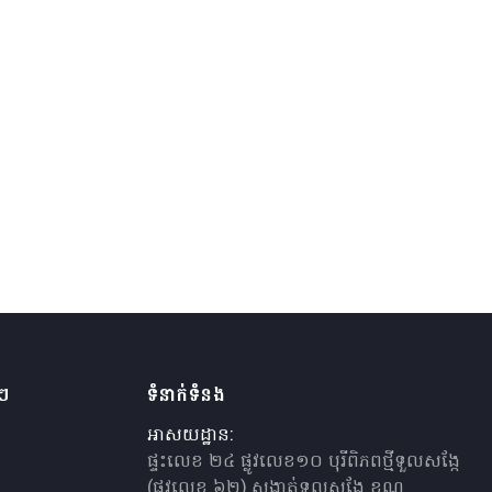
ងៗ
ទំនាក់ទំនង
អាសយដ្ឋាន:
ផ្ទះលេខ ២៤ ផ្លូវលេខ១០ បុរីពិភពថ្មីទួលសង្កែ
(ផ្លូវលេខ ៦២) សង្កាត់ទួលសង្កែ ខណ្ឌ