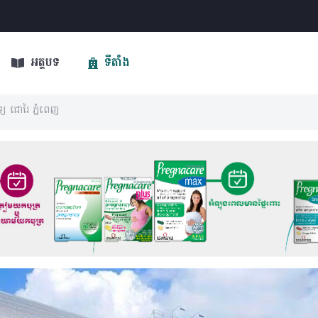
អត្ថបទ
ទីតាំង
ទ្យ ជោរៃ ភ្នំពេញ