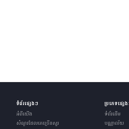
ទំព័រផ្សេងៗ
ប្រភេទផ្សេ
អំពីយើង
ទំព័រដើម
សំណួរ​ដែលគេ​ច្រើន​សួរ
បណ្ណាល័យ