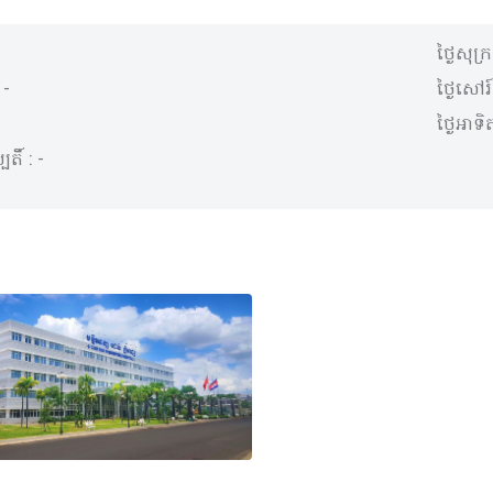
ថ្ងៃសុក្
:
-
ថ្ងៃសៅរ៍
ថ្ងៃអាទិត
បតិ៍ :
-