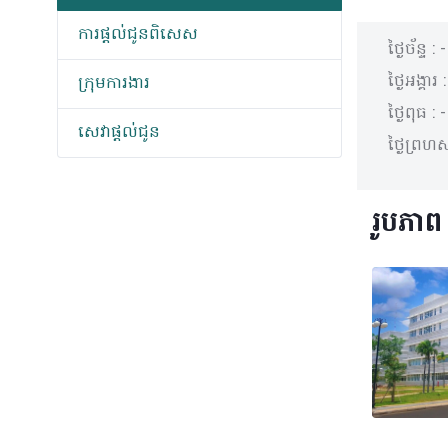
ការផ្តល់ជូនពិសេស
ថ្ងៃច័ន្ទ :
-
ថ្ងៃអង្គារ 
ក្រុមការងារ
ថ្ងៃពុធ :
-
សេវាផ្តល់ជូន
ថ្ងៃព្រហស្
រូបភាព