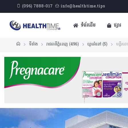
(096) 7888-017
info@healthtime.tips
ទំព័រដើម
ផ្សារ
ទីតាំង
រាជធានីភ្នំពេញ
(496)
ច្បារអំពៅ
(5)
មន្ទីរពេ