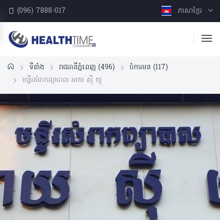
(096) 7888-017
ភាសាខ្មែរ
ទីតាំង
រាជធានីភ្នំពេញ
(496)
ចំការមន
(117)
មន្ទីរសំរាកព្យាបាល​ អាយ​ ស៊ី យូ