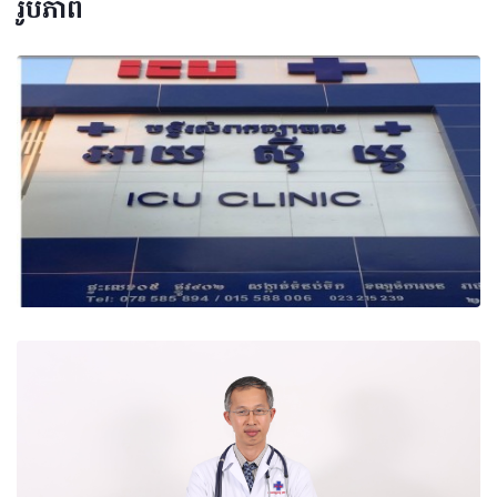
រូបភាព