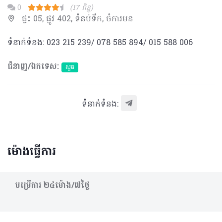
0
(17 ពិន្ទុ)
ផ្ទះ 05, ផ្លូវ 402, ទំនប់ទឹក, ចំការមន
ទំនាក់ទំនង: 023 215 239/ 078 585 894/ 015 588 006
ជំនាញ/ឯកទេស:
សួត
ទំនាក់ទំនង:
ម៉ោងធ្វើការ
បម្រើការ​ ២៤ម៉ោង/៧ថ្ងៃ