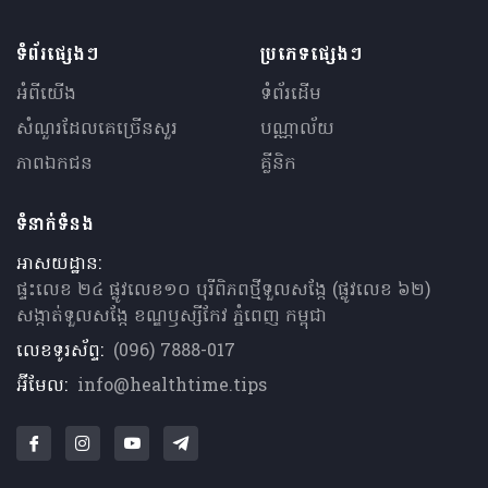
ទំព័រផ្សេងៗ
ប្រភេទផ្សេងៗ
អំពីយើង
ទំព័រដើម
សំណួរ​ដែលគេ​ច្រើន​សួរ
បណ្ណាល័យ
ភាពឯកជន
គ្លីនិក
ទំនាក់ទំនង
អាសយដ្ឋាន:
ផ្ទះលេខ ២៤ ផ្លូវលេខ១០ បុរីពិភពថ្មីទួលសង្កែ (ផ្លូវលេខ ៦២)
សង្កាត់ទួលសង្កែ ខណ្ឌឫស្សីកែវ ភ្នំពេញ កម្ពុជា
លេខទូរស័ព្ទ:
(096) 7888-017
អ៊ីមែល:
info@healthtime.tips