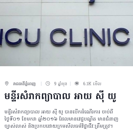
|
|
រាជធានីភ្នំពេញ
9 ឆ្នាំមុន
6.1K មើល
មន្ទីរសំរាកព្យាបាល​ អាយ​ ស៊ី យូ
មន្ទីរសំរាកព្យាបាល​ អាយ​ ស៊ី យូ បានបើកដំណើរការ ចាប់ពី
ថ្ងៃទី០១​ ខែមករា ឆ្នាំ២០១៦ ដែលមានវេជ្ជបណ្ឌិត មានជំនាញ
ច្បាស់លាស់ និងប្រកបដោយក្រមសីលធម៌វិជ្ជាជីវៈត្រឹមត្រូវ។