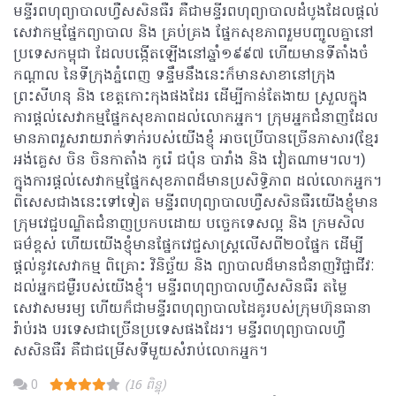
មន្ទីរពហុព្យាបាលហ្វឺសសិនធឺរ គឺជាមន្ទីរពហុព្យាបាលដំបូងដែលផ្តល់
សេវាកម្មផ្នែកព្យាបាល​ និង​ គ្រប់គ្រង ផ្នែកសុខភាពរួមបញ្ចូលគ្នានៅ
ប្រទេសកម្ពុជា ដែលបង្កើតឡើងនៅឆ្នាំ១៩៩៧ ហើយមានទីតាំង​ចំ
កណ្តាល នៃទីក្រុងភ្នំពេញ ទន្ទឹមនឹងនេះក៏មានសាខានៅក្រុង
ព្រះសីហនុ និង ខេត្តកោះកុងផងដែរ ដើម្បីកាន់តែងាយ ស្រួលក្នុង
ការផ្តល់សេវាកម្មផ្នែកសុខភាពដល់លោកអ្នក។ ក្រុមអ្នកជំនាញដែល
មានភាពរួសរាយរាក់ទាក់របស់យើងខ្ញុំ អាចប្រើបានច្រើនភាសារ(ខ្មែរ
អង់គ្លេស ចិន ចិនកាតាំង កូរ៉េ ជប៉ុន បារាំង និង វៀតណាម។ល។)
ក្នុងការផ្តល់សេវាកម្មផ្នែកសុខភាពដ៏មានប្រសិទ្ធិភាព ដល់លោកអ្នក។
ពិសេសជាងនេះទៅទៀត​ មន្ទីរពហុព្យាបាលហ្វឺសសិនធឺរយើងខ្ញុំមាន
ក្រុមវេជ្ជបណ្ឌិតជំនាញប្រកបដោយ បចេ្ចកទេសល្អ និង​ ក្រមសិល
ធម៌ខ្ពស់ ហើយយើងខ្ញុំមានផ្នែកវេជ្ជសាស្រ្តលើសពី២០ផ្នែក ដើម្បី
ផ្តល់នូវសេវាកម្ម ពិគ្រោះ វិនិច្ឆ័យ និង ព្យាបាលដ៏មានជំនាញវិជ្ជាជីវៈ
ដល់អ្នកជម្ងឺរបស់យើងខ្ញុំ។ មន្ទីរពហុព្យាបាលហ្វឺសសិនធឺរ តម្លៃ
សេវាសមរម្យ ហើយក៏ជាមន្ទីរពហុព្យាបាលដៃគូរបស់ក្រុមហ៊ុនធានា
រ៉ាប់រង បរទេសជាច្រើនប្រទេសផងដែរ។ មន្ទីរពហុព្យាបាលហ្វឺ
សសិនធឺរ គឺជាជម្រើសទីមួយសំរាប់លោកអ្នក។
0
(16 ពិន្ទុ)