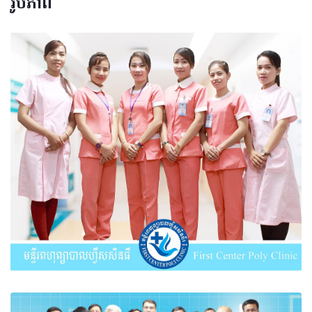
រូបភាព