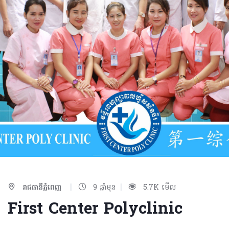
|
|
រាជធានីភ្នំពេញ
9 ឆ្នាំមុន
5.7K មើល
First Center Polyclinic