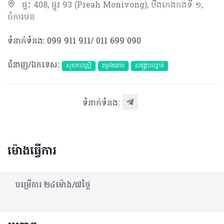
ផ្ទះ 408, ផ្លូវ 93 (Preah Monivong), បឹងកេងកងទី ១,
ចំការមន
ទំនាក់ទំនង: 099 911 911/ 011 699 090
ជំនាញ/ឯកទេស:
សុខភាពស្រ្តី
តម្រងនោម
សង្គ្រោះបន្ទាន់
ទំនាក់ទំនង:
ម៉ោងធ្វើការ
បម្រើការ​ ២៤ម៉ោង/៧ថ្ងៃ