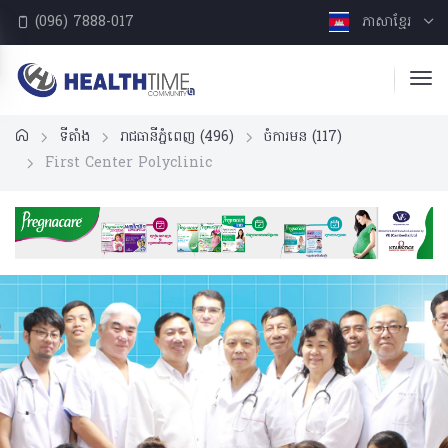
(096) 7888-017
ភាសាខ្មែរ
ទីតាំង
រាជធានីភ្នំពេញ
(496)
ចំការមន
(117)
First Center Polyclinic