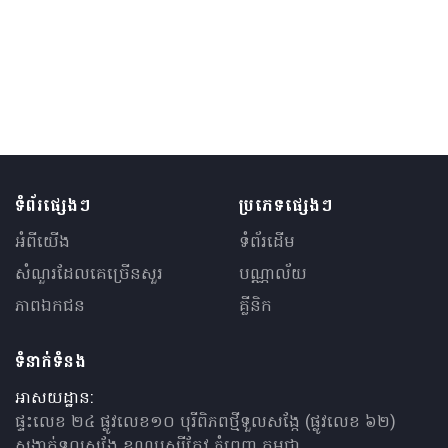
ទំព័រផ្សេងៗ
ប្រភេទផ្សេងៗ
អំពីយើង
ទំព័រដើម
សំណួរ​ដែលគេ​ច្រើន​សួរ
បណ្ណាល័យ
ភាពឯកជន
គ្លីនិក
ទំនាក់ទំនង
អាសយដ្ឋាន:
ផ្ទះលេខ ២៤ ផ្លូវលេខ១០ បុរីពិភពថ្មីទួលសង្កែ (ផ្លូវលេខ ៦២)
សង្កាត់ទួលសង្កែ ខណ្ឌឫស្សីកែវ ភ្នំពេញ កម្ពុជា