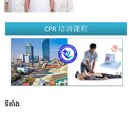
ទីតាំង