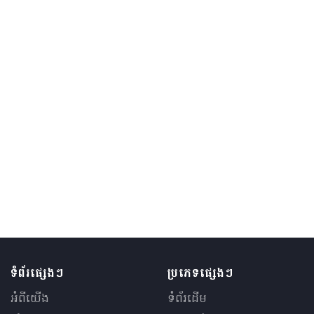
ទំព័រផ្សេងៗ
ប្រភេទផ្សេងៗ
អំពីយើង
ទំព័រដើម