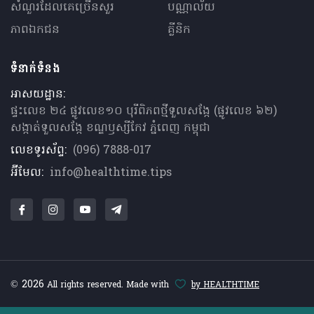
សំណួរ​ដែលគេ​ច្រើន​សួរ
បណ្ណាល័យ
ភាពឯកជន
គ្លីនិក
ទំនាក់ទំនង
អាសយដ្ឋាន:
ផ្ទះលេខ ២៤ ផ្លូវលេខ១០ បុរីពិភពថ្មីទួលសង្កែ (ផ្លូវលេខ ៦២)
សង្កាត់ទួលសង្កែ ខណ្ឌឫស្សីកែវ ភ្នំពេញ កម្ពុជា
លេខទូរស័ព្ទ:
(096) 7888-017
អ៊ីមែល:
info@healthtime.tips
© 2026
All rights reserved. Made with
by HEALTHTIME