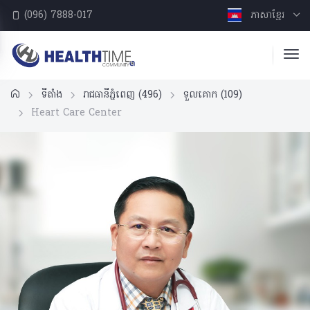
(096) 7888-017
ភាសាខ្មែរ
ទីតាំង
រាជធានីភ្នំពេញ
(496)
ទួលគោក
(109)
Heart Care Center