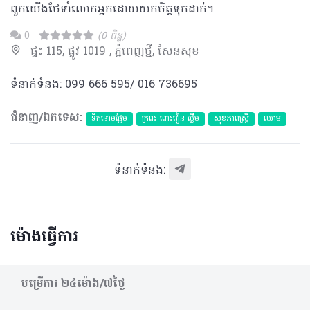
ពួកយើងថែទាំលោកអ្នកដោយយកចិត្តទុកដាក់។
0
(0 ពិន្ទុ)
ផ្ទះ 115, ផ្លូវ 1019 , ភ្នំពេញថ្មី, សែនសុខ
ទំនាក់ទំនង: 099 666 595/ 016 736695
ជំនាញ/ឯកទេស:
ទឹកនោមផ្អែម
ក្រពះ ពោះវៀន ថ្លើម
សុខភាពស្រ្តី
ឈាម
ទំនាក់ទំនង:
ម៉ោងធ្វើការ
បម្រើការ​ ២៤ម៉ោង/៧ថ្ងៃ