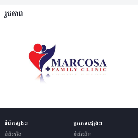
រូបភាព
ទំព័រផ្សេងៗ
ប្រភេទផ្សេងៗ
អំពីយើង
ទំព័រដើម