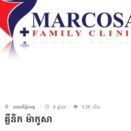
|
|
រាជធានីភ្នំពេញ
8 ឆ្នាំមុន
5.2K មើល
គ្លីនិក ម៉ាកូសា