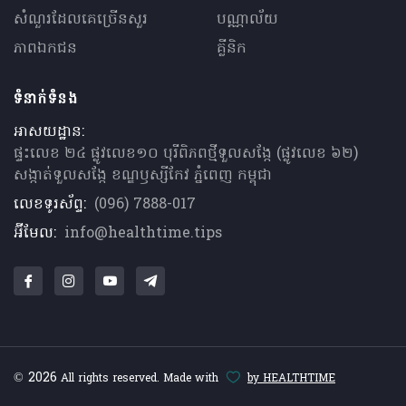
សំណួរ​ដែលគេ​ច្រើន​សួរ
បណ្ណាល័យ
ភាពឯកជន
គ្លីនិក
ទំនាក់ទំនង
អាសយដ្ឋាន:
ផ្ទះលេខ ២៤ ផ្លូវលេខ១០ បុរីពិភពថ្មីទួលសង្កែ (ផ្លូវលេខ ៦២)
សង្កាត់ទួលសង្កែ ខណ្ឌឫស្សីកែវ ភ្នំពេញ កម្ពុជា
លេខទូរស័ព្ទ:
(096) 7888-017
អ៊ីមែល:
info@healthtime.tips
© 2026
All rights reserved. Made with
by HEALTHTIME