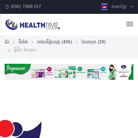
(096) 7888-017
ភាសាខ្មែរ
ទីតាំង
រាជធានីភ្នំពេញ
(496)
សែនសុខ
(39)
គ្លីនិក ម៉ាកូសា