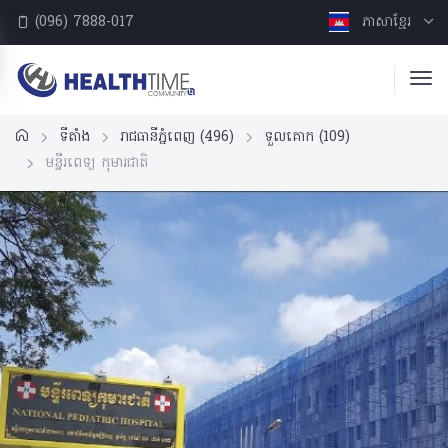
(096) 7888-017
ភាសាខ្មែរ
ទីតាំង
រាជធានីភ្នំពេញ
(496)
ទួលគោក
(109)
មន្ទីរពេទ្យ កុមារជាតិ​