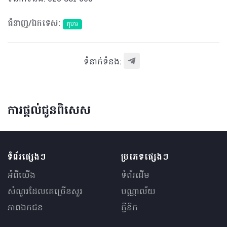
ជំនាញ/ឯកទេស:
កុមារ
ទំនាក់ទំនង:
ការផ្តល់ជូនពិសេស
ទំព័រផ្សេងៗ
ប្រភេទផ្សេងៗ
អំពីយើង
ទំព័រដើម
សំណួរ​ដែលគេ​ច្រើន​សួរ
បណ្ណាល័យ
ភាពឯកជន
គ្លីនិក