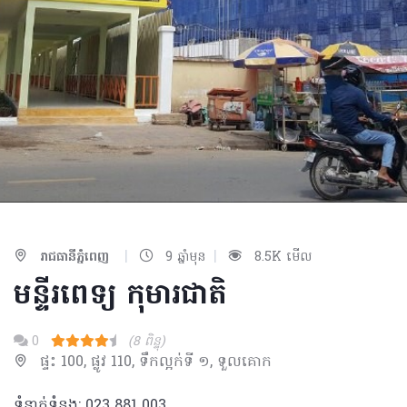
|
|
រាជធានីភ្នំពេញ
9 ឆ្នាំមុន
8.5K មើល
មន្ទីរពេទ្យ កុមារជាតិ​
0
(8 ពិន្ទុ)
ផ្ទះ 100, ផ្លូវ 110, ទឹកល្អក់ទី ១, ទួលគោក
ទំនាក់ទំនង: 023​ 881 003