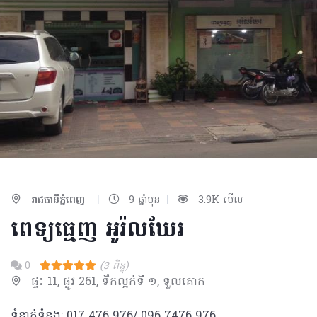
|
|
រាជធានីភ្នំពេញ
9 ឆ្នាំមុន
3.9K មើល
ពេទ្យធ្មេញ អូរ៉លឃែរ
0
(3 ពិន្ទុ)
ផ្ទះ 11, ផ្លូវ 261, ទឹកល្អក់ទី ១, ទួលគោក
ទំនាក់ទំនង: 017 476 976/ 096 7476 976