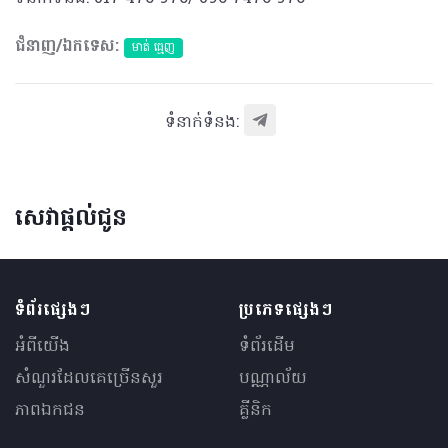
ជំនាញ/ឯកទេស:
មាត់ ធ្មេញ
ទំនាក់ទំនង:
សេវាផ្តល់ជូន
ទំព័រផ្សេងៗ
ប្រភេទផ្សេងៗ
អំពីយើង
ទំព័រដើម
សំណួរ​ដែលគេ​ច្រើន​សួរ
បណ្ណាល័យ
ភាពឯកជន
គ្លីនិក