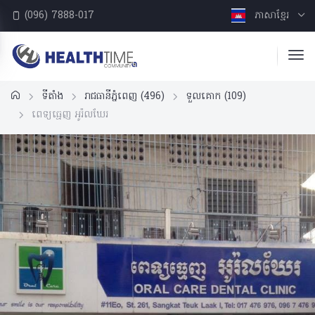
(096) 7888-017
ភាសាខ្មែរ
ទីតាំង
រាជធានីភ្នំពេញ
(496)
ទួលគោក
(109)
ពេទ្យធ្មេញ អូរ៉លឃែរ