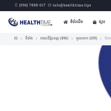
(096) 7888-017
info@healthtime.tips
ទំព័រដើម
ផ្សារ
ទីតាំង
រាជធានីភ្នំពេញ
(496)
ទួលគោក
(109)
ឱសថ