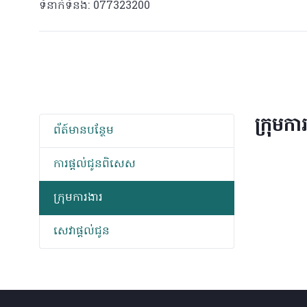
ទំនាក់ទំនង: 077323200
ក្រុមកា
ព័​ត៍​មាន​បន្ថែម
ការផ្តល់ជូនពិសេស
ក្រុមការងារ
សេវាផ្តល់ជូន