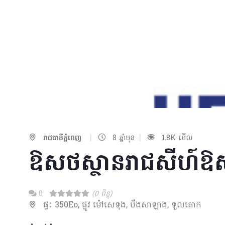
|
|
រាជធានីភ្នំពេញ
8 ឆ្នាំមុន
1.8K មើល
ឱសថស្ថានរាជសីហ៍
0
(0 ពិន្ទុ)
ផ្ទះ 350Eo, ផ្លូវ ម៉ៅសេទុង, បឹងសាឡាង, ទួលគោក