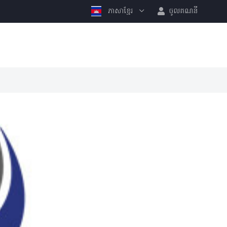
ភាសាខ្មែរ
ចូលគណនី