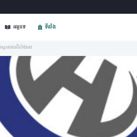
អត្ថបទ
ទីតាំង
ស្ថានរាជសីហ៍ឱសថ