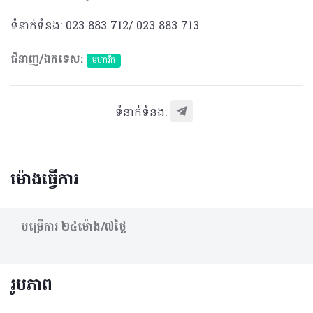
ទំនាក់ទំនង: 023 883 712/ 023 883 713
ជំនាញ/ឯកទេស:
មហារីក​
ទំនាក់ទំនង:
ម៉ោងធ្វើការ
បម្រើការ​ ២៤ម៉ោង/៧ថ្ងៃ
រូបភាព