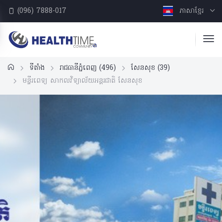
(096) 7888-017
ភាសាខ្មែរ
ទីតាំង
រាជធានីភ្នំពេញ
(496)
សែនសុខ
(39)
មន្ទីរពេទ្យ សាកលវិទ្យាល័យអន្តរជាតិ សែនសុខ