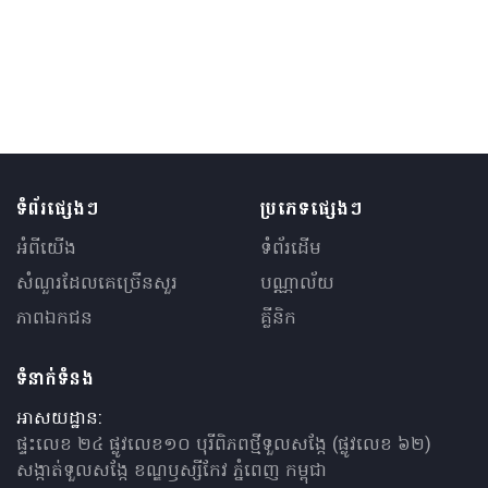
ទំព័រផ្សេងៗ
ប្រភេទផ្សេងៗ
អំពីយើង
ទំព័រដើម
សំណួរ​ដែលគេ​ច្រើន​សួរ
បណ្ណាល័យ
ភាពឯកជន
គ្លីនិក
ទំនាក់ទំនង
អាសយដ្ឋាន:
ផ្ទះលេខ ២៤ ផ្លូវលេខ១០ បុរីពិភពថ្មីទួលសង្កែ (ផ្លូវលេខ ៦២)
សង្កាត់ទួលសង្កែ ខណ្ឌឫស្សីកែវ ភ្នំពេញ កម្ពុជា