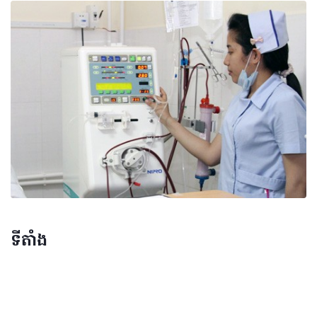
ទីតាំង