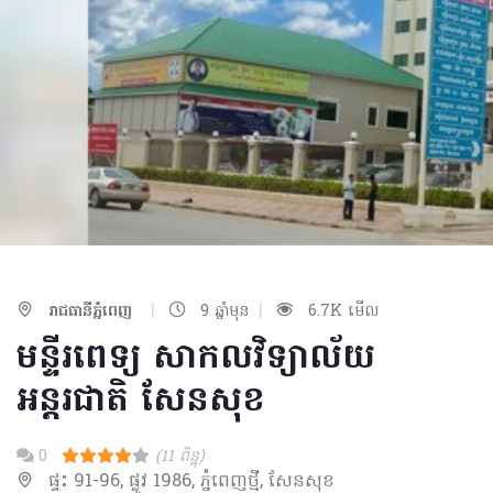
|
|
រាជធានីភ្នំពេញ
9 ឆ្នាំមុន
6.7K មើល
មន្ទីរពេទ្យ សាកលវិទ្យាល័យ
អន្តរជាតិ សែនសុខ
0
(11 ពិន្ទុ)
ផ្ទះ 91-96, ផ្លូវ 1986, ភ្នំពេញថ្មី, សែនសុខ