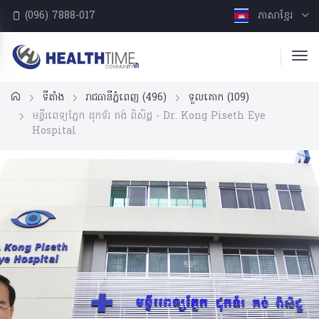
(096) 7888-017
ភាសាខ្មែរ
ទីតាំង
រាជធានីភ្នំពេញ
(496)
ទួលគោក
(109)
មន្ទីរពេទ្យភ្នែក ដុកទ័រ គង់ ពិសិដ្ឋ​​ - Dr. Kong Piseth Eye
Hospital