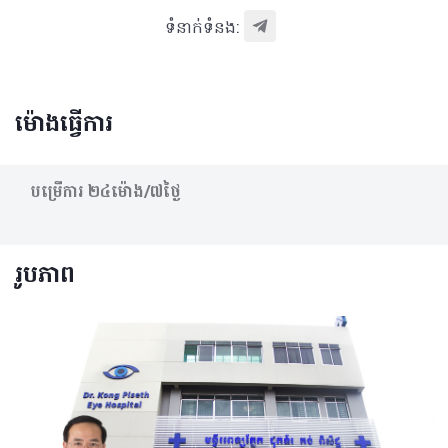
ទំនាក់ទំនង:
ម៉ោងធ្វើការ
បម្រើការ​ ២៤ម៉ោង/៧ថ្ងៃ
រូបភាព