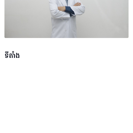
ទីតាំង