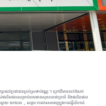
ក្សាដល់ប្រជាជនគ្រប់ស្រទាប់វណ្ណៈ។ ក្រៅពីមានលក់ឱសថ
្រាស់ផលិតផលសម្រាប់តាមដានសុខភាពជាប្រចាំ និងផលិតផល
ុកម្តាយ យាយតា _ សម្ភារៈការពារសមរម្យក្នុងការធ្វើលំហាត់