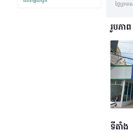
សេវាផ្តល់ជូន
ថ្ងៃព្រហស្
រូបភាព
ទីតាំង