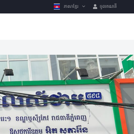
ភាសាខ្មែរ
ចូលគណនី