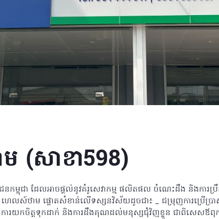
ម (សាខា598)
្ពុជា ដែលអាចផ្តល់នូវគំរូសេវាកម្ម ផលិតផល ចំណេះដឹង និងការប្រឹ
ន ហេលស៍ថាម ផ្តោតសំខាន់លើទស្សនវិស័យដូចជា៖ _ ជម្រុញការប្រើប
ក្នុងការយកចិត្តទុកដាក់ និងការដឹងគុណដល់មនុស្សជុំវិញខ្លួន ជាពិសេសឪព