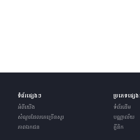
ទំព័រផ្សេងៗ
ប្រភេទផ្សេ
អំពីយើង
ទំព័រដើម
សំណួរ​ដែលគេ​ច្រើន​សួរ
បណ្ណាល័យ
ភាពឯកជន
គ្លីនិក