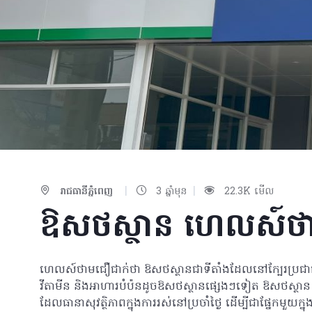
|
|
រាជធានីភ្នំពេញ
3 ឆ្នាំមុន
22.3K មើល
ឱសថស្ថាន ហេលស៍ថា
ហេលស៍ថាមជឿជាក់ថា ឱសថស្ថានជាទីតាំងដែលនៅក្បែរប្រជាជនកម
វីតាមីន និងអាហារបំប៉នដូចឱសថស្ថានផ្សេងៗទៀត ឱសថស្ថា
ដែលធានាសុវត្ថិភាពក្នុងការរស់នៅប្រចាំថ្ងៃ ដើម្បីជាផ្នែកមួយ