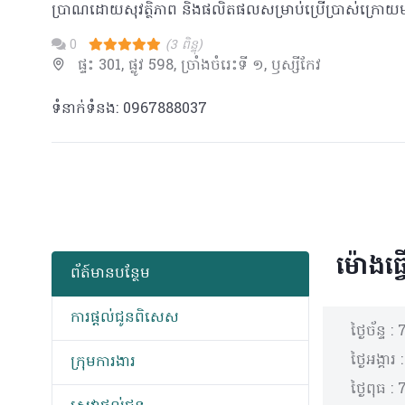
ប្រាណដោយសុវត្ថិភាព និងផលិតផលសម្រាប់ប្រើប្រាស់ក្រោយមាន
0
(3 ពិន្ទុ)
ផ្ទះ 301, ផ្លូវ 598, ច្រាំងចំរេះទី ១, ឫស្សីកែវ
ទំនាក់ទំនង: 0967888037
ម៉ោងធ្វ
ព័​ត៍​មាន​បន្ថែម
ការផ្តល់ជូនពិសេស
ថ្ងៃច័ន្ទ :
ថ្ងៃអង្គារ 
ក្រុមការងារ
ថ្ងៃពុធ :