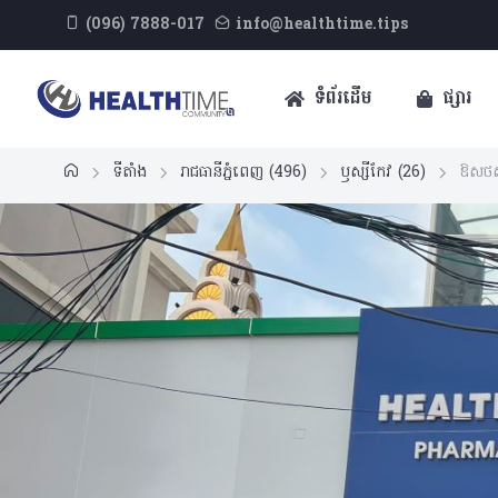
(096) 7888-017
info@healthtime.tips
ទំព័រដើម
ផ្សារ
ទីតាំង
រាជធានីភ្នំពេញ
(496)
ឫស្សីកែវ
(26)
ឱសថស