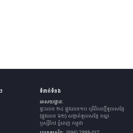
ងៗ
ទំនាក់ទំនង
អាសយដ្ឋាន:
ផ្ទះលេខ ២៤ ផ្លូវលេខ១០ បុរីពិភពថ្មីទួលសង្កែ
(ផ្លូវលេខ ៦២) សង្កាត់ទួលសង្កែ ខណ្ឌ
ឫស្សីកែវ ភ្នំពេញ កម្ពុជា