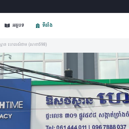
អត្ថបទ
ទីតាំង
្ថាន ហេលស៍ថាម (សាខា598)