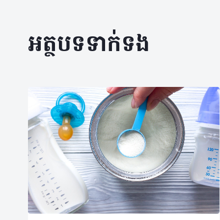
អត្ថបទទាក់ទង