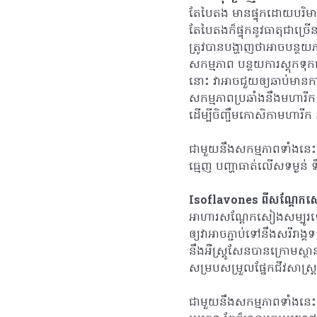
តែបៃតង មានផ្ទុកដោយបរិមាណ
តែបៃតងក៏ផ្ទុកនូវធាតុជាច
ត្រូវបានបង្ហាញថាអាចបន្ថយភា
សកម្មភាព បន្ថយការស្តុកទុកជ
នោះ វាអាចជួយឲ្យឆាប់មានកា
សកម្មភាពប្រឆាំងនឹងមហារីក
ដើម្បីចិញ្ចឹមកោសិកាមហារី
ជាមួយនឹងសកម្មភាពទាំងនេះ 
ធ្មេញ បញ្ហាធាត់លើសទម្ងន់ 
Isoflavones ពីសណ្តែក
អាហារសណ្តែកសៀងសម្បូរទៅដ
ឲ្យវាអាចភ្ជាប់ទៅនឹងសរីរា
នឹងអឺស្ត្រូសែនបានក្រោមស
សម្របសម្រួលផ្នែកជីវសាស្ត
ជាមួយនឹងសកម្មភាពទាំងនេះ 