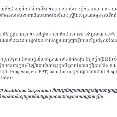
ូវបានដឹងថាមានទំនាក់ទំនងនឹងឥទ្ធិពលការពារចំពោះឆ្អឹងតាមរយៈ ការកា
ីនសេក៏មានសារសំខាន់ជាពិសេសផងដែរចំពោះស្ត្រីដែលប្រឈមមុខខ្ពស់ន
,៩% ត្រូវបានស្តុកទុកនៅក្នុងកោសិកានៃជាលិកាទន់ និងប្រមាណ០,១% 
ា ដែលទាំងនេះជាកន្លែងដែលកាល់ស្យូមបញ្ចេញឥទ្ធិពលលើប្រព័ន្ធសរសៃ
នប្រសិទ្ធភាពនៃការធ្វើលំហាត់ប្រាណទៅលើដង់ស៊ីតេរ៉ែក្នុងឆ្អឹង(BMD) ច
្វើឲ្យមានការប្រសើរឡើងជាលំដាប់នូវប្រសិទ្ធភាពនៃការប្រើប្រាស់ឱសថ 
ជាមួយ Progestogen (EPT) calcitonin ឬការព្យាបាលដោយ Bisp
ឹងផងដែរ។
ដោយ Healthtime Corporation ចំពោះគ្រប់អត្ថបទដោយគ្មានផ្នែកណាមួយត្រូវប
និកអាត់ជាសំឡេងឬថតចំលងគ្រប់រូបភាពដោយគ្មានការអនុញ្ញាតឡើយ