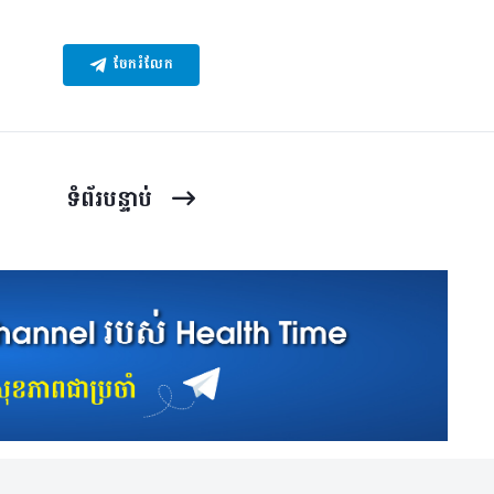
ចែករំលែក
ទំព័រ​បន្ទាប់