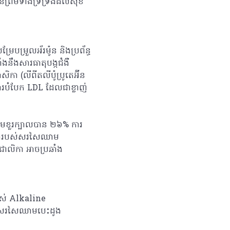
នព្រមទាំងទ្រទ្រង់ដល់សុខ
ែបម្រួលអ័រម៉ូន និងប្រព័ន្ធ
ងនឹងសារធាតុបង្កជំងឺ
កា (លីពីតលីប៉ូប្រូតេអ៊ីន
ការបំបែក LDL ដែលជាខ្លាញ់
ាមខួរក្បាលបាន ២៦% ការ
្នុងរបស់សរសៃឈាម
ជាលិកា អាចប្រឆាំង
បស់ Alkaline
ប់សរសៃឈាមបេះដូង