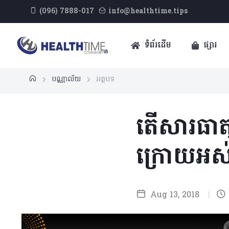
(096) 7888-017
info@healthtime.tips
ទំព័រដើម
ផ្សារ
បណ្ណាល័យ
អត្ថបទ
តើសារធាតុ
ក្រោយអស
Aug 13, 2018
|