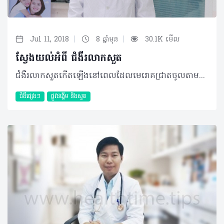
|
|
Jul 11, 2018
8 ឆ្នាំមុន
30.1K មើល
ស្វែងយល់អំពី ជំងឺរលាកសួត
ជំងឺរលាកសួតកើតឡើងនៅពេលដែលមេរោគជ្រាតចូលតាមផ្លូវដង្ហើមទៅក្នុងសួត ហើយប្រព័ន្ធការពាររបស់ខ្លួនយើងមិនអាចទប់ទល់នឹងភាពកាចសាហាវរបស់វាបាន។ មេរោគនេះនឹងបង្កឲ្យមានការរលាកខូចខាតសាច់សួត និងធ្វើឲ្យមុខងារសួតថយចុះ។ នៅសហរដ្ឋអាមេរិច មានអ្នកជំងឺជាង ៦ម៉ឺននាក់បានស្លាប់ដោយសារជំងឺរលាកសួតនេះ។ ដោយឡែក នៅប្រទេសសិង្ហបុរី ជំងឺនេះបានដើរតួជាឃាតករទី២ដែលសំលាប់មនុស្សច្រើនជាងគេបន្ទាប់ពីជំងឺមហារីក។ យោងតាមរបាយការណ៍របស់អង្គការសុខភាពពិភពលោក ជារៀងរាល់ឆ្នាំមានអ្នកស្លាប់ដោយសារជំងឺនេះពី២៥ម៉ឺនទៅ៥លាននាក់។ ចំណែកឯនៅប្រទេសកម្ពុជាយើងវិញ ជំងឺរលាកសួតនេះក៏កំពុងតែសម្លាប់បងប្អូនប្រជាពលរដ្ឋជារៀងរាល់ថ្ងៃដែរ។ ១) រោគសញ្ញា - ក្តៅខ្លួន - ក្អក - ហត់ - ឈឺទ្រូង…។ ២) ការធ្វើរោគវិនិច្ឆ័យ អ្នកដែលប្រឈមមុខនឹងការកើតជំងឺរលាកសួតនេះ មានដូចជា៖ - មនុស្សចាស់ - អ្នកជំងឺដែលមានប្រព័ន្ធការពាររាងកាយខ្សោយ(ជំងឺទឹកនោមផ្អែម ជំងឺខ្សោយតំរងនោម ជំងឺមហារីក ជំងឺអេដស៍...) - អ្នកជំងឺមានបញ្ហាត្បៀតទងសួត ជាដើម។ យ៉ាងណាមិញ អ្នកមានសុខភាពបរិបូរណ៍ធម្មតា ក៏អាចកើតជំងឺរលាកសួតនេះបានដែរ។ ៣)ការព្យាបាល ជំងឺរលាកសួតជាជំងឺដែលអាចព្យាបាលជាសះស្បើយ ប្រសិនបើអ្នកជំងឺមកទទួលការព្យាបាលទាន់ពេលវេលា។ មេរោគដែលបង្កជំងឺនេះមានជាង១០០ប្រភេទ (រួមមានបាក់តេរី វីរុស ផ្សិត ប៉ារ៉ាស៊ីត ជាច្រើនប្រភេទ)។ ដូច្នេះដើម្បីសំគាល់អត្តសញ្ញាណមេរោគទាំងនេះ គ្រូពេទ្យនឹងអាចស្នើសុំ ការថតសួត ការពិនិត្យឈាម ការពិនិត្យកំហាក ការឆ្លុះទងសួតជាដើម ដើម្បីឈានដល់ការព្យាបាលប្រកបដោយប្រសិទ្ធិភាព និងទាន់ពេលវេលា។ ៤) ការវិវឌ្ឍ ផលវិបាកនៃជំងឺនេះ ករណីមិនមានដំណោះស្រាយទាន់ពេលវេលា អាចធ្វើឲ្យមេរោគរីករាលដាលខ្លាំងឡើងៗ រហូតដល់អាចជ្រៀតចូលពេញសារពាង្គកាយទាំងមូល និងអាចធ្វើឲ្យអ្នកជំងឺស្លាប់បាន។ ៥) ការការពារ សព្វថ្ងៃ មានវ៉ាក់សាំងមួយចំនួនអាចកាត់បន្ថយការកើតជំងឺរលាកសួតនេះ ដែលត្រូវបានណែនាំអោយប្រើដូចជាវ៉ាក់សាំងផ្តាសាយInfluenza វ៉ាក់សាំងPneumococcus ជាដើម។ បកស្រាយដោយ ៖ លោក វេជ្ជបណ្ឌិត ពៅ សុធា ឯកទេស ជំងឺប្រព័ន្ធដង្ហើមនៃមន្ទីរពេទ្យ ព្រះកុសមៈ និងមន្ទីរពេទ្យ សូរិយា ©2018 រក្សាសិទ្ធិគ្រប់យ៉ាង​ដោយ Healthtime Corporation ចំពោះគ្រប់អត្ថបទដោយគ្មានផ្នែកណាមួយត្រូវបោះពុម្ពផ្សាយចូល ប្រព័ន្ធអ៊ីនធឺណែតឧបករណ៍អេឡិចត្រូនិកអាត់ជាសំឡេងឬថតចំលងគ្រប់រូបភាពដោយគ្មានការអនុញ្ញាតឡើយ
ជំងឺផ្សេងៗ
ផ្លូវដង្ហើម និងសួត