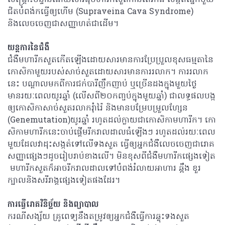
សង្គ្រោះបន្ទាន់ដោយសារដុំមហារីកសួតកាន់តែរីកធំ សង្កត់ផ្នែកមួយ
ជិតបំពង់កធ្វើឲ្យហើម (Supraveina Cava Syndrome)
និងលេចចេញជាសញ្ញាហត់ជាដើម។
យន្តការនៃជំងឺ
ជំងឺមហារីកសួតកើតឡើងដោយសារមានការប្រែប្រួលខុសធម្មតានៃ
កោសិកាមួយរបស់សាច់សួតដោយសារមានការរលាក។ ការរលាក
នេះ បណ្តាលមកពីការជក់បារីញឹកញាប់ ឬច្រើនដងក្នុងមួយថ្ងៃ
មានរយៈពេលយូរឆ្នាំ (លើសពី២០កញ្ចប់ក្នុងមួយឆ្នាំ) ជាលទ្ធផលបង្ក
ឲ្យកោសិកាសាច់សួតរលាករុំារ៉ៃ និងមានបម្រែបម្រួលហ្សែន
(Genemutation)យូរឆ្នាំ រហូតដល់ក្លាយជាកោសិកាមហារីក។ កោ
សិកាមហារីកនេះចាប់ផ្តើមរីករាលដាលធំឡើងៗ រហូតដល់រយៈពេល
មួយដែលវាដុះសង្កត់ទៅលើទងសួត ធ្វើឲ្យអ្នកជំងឺលេចចេញជារោគ
សញ្ញាផ្សេងៗដូចរៀបរាប់ខាងលើ។ មិនខុសពីជំងឺមហារីកផ្សេងទៀត
មហារីកសួតក៏អាចរីករាលដាលទៅបំពង់រំលាយអាហារ ឆ្អឹង ខួរ
ក្បាលនិងសរីរាង្គផ្សេងទៀតផងដែរ។
ការធ្វើរោគវិនិច្ឆ័យ និងព្យាបាល
ករណីសង្ស័យ គ្រូពេទ្យនឹងតម្រូវឲ្យអ្នកជំងឺធ្វើការឆ្លុះទងសួត