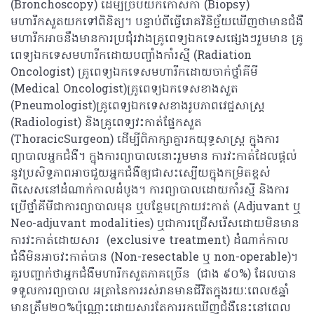
(Bronchoscopy) ដើម្បីច្រឹបយកកោសិកា (Biopsy)
មហារីកសួតយកទៅពិនិត្យ។ បន្ទាប់ពីធ្វើរោគវិនិច្ឆ័យឃើញថាមានជំងឺ
មហារីកអាចនឹងមានការប្រជុំរវាងគ្រូពេទ្យឯកទេសផ្សេងៗរួមមាន គ្រូ
ពេទ្យឯកទេសមហារីកដោយបញ្ចាំងកាំរស្មី (Radiation
Oncologist) គ្រូពេទ្យឯកទេសមហារីកដោយចាក់ថ្នាំគីមី
(Medical Oncologist)គ្រូពេទ្យឯកទេសខាងសួត
(Pneumologist)គ្រូពេទ្យឯកទេសខាងរូបភាពវេជ្ជសាស្ត្រ
(Radiologist) និងគ្រូពេទ្យវះកាត់ផ្នែកសួត
(ThoracicSurgeon) ដើម្បីពិភាក្សាគ្នារកយុទ្ធសាស្ត្រ​​ ក្នុងការ
ព្យាបាលអ្នកជំងឺ។ ក្នុងការព្យាបាលនោះរួមមាន ការវះកាត់ដែលផ្តល់
នូវប្រសិទ្ធភាពអាចជួយអ្នកជំងឺឲ្យជាសះស្បើយក្នុងកម្រិតខ្ពស់
ពិសេសនៅដំណាក់កាលដំបូង។ ការព្យាបាលដោយកាំរស្មី និងការ
ប្រើថ្នាំគីមីជាការព្យាបាលមុន ឬបន្ថែមក្រោយវះកាត់ (Adjuvant ឬ
Neo-adjuvant modalities) ឬជាការជ្រើសរើសដោយមិនមាន
ការវះកាត់ដោយសារ (exclusive treatment) ដំណាក់កាល
ជំងឺមិនអាចវះកាត់បាន (Non-resectable ឬ non-operable)។
គួរបញ្ជាក់ថាអ្នកជំងឺមហារីកសួតភាគច្រើន (ជាង ៩០%) ដែលបាន
ទទួលការព្យាបាល អត្រានៃការរស់រានមានជីវិតក្នុងរយៈពេល៥ឆ្នាំ
មានត្រឹម២០%ប៉ុណ្ណោះដោយសារតែការរកឃើញជំងឺនេះនៅពេល