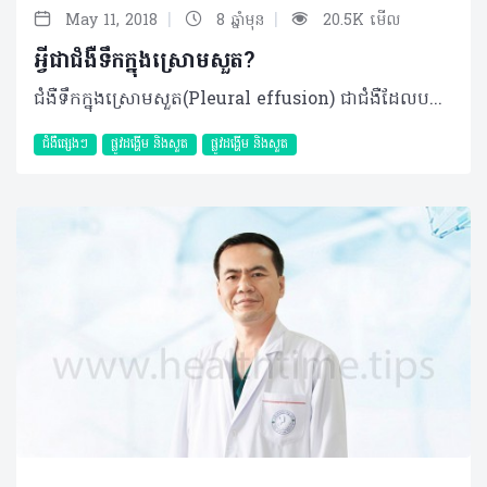
|
|
May 11, 2018
8 ឆ្នាំមុន
20.5K មើល
អ្វីជាជំងឺទឹកក្នុងស្រោមសួត?
ជំងឺទឹកក្នុងស្រោមសួត(Pleural effusion) ជាជំងឺដែលបណ្ដាលមកពីមានវត្តមានទឹក(Liquide)ច្រើនខុសធម្មតានៅក្នុងចន្លោះសួត និងប្រអប់ទ្រូង(Visceral and Parietal pleura) ។ ជាធម្មតា នៅចន្លោះរវាង សួត និង ប្រអប់ទ្រូង (pleural space) តែងតែមានបរិមាណទឹកតិចតួច (10-20ml) សំរាប់ជាសំណើមជួយសម្រួល(Lubricate) នៅពេលសួត កកិតជាមួយប្រអប់ទ្រូងក្នុងកំឡុងពេលធ្វើចលនាដង្ហើម ប៉ុន្តែបរិមាណទឹកនេះអាចកើនឡើងខុសធម្មតានៅក្នុងករណីមួយចំនួន។ នៅពេលដែលបរិមាណទឹកនេះកើនឡើងច្រើនក្នុងកម្រិតណាមួយ វាអាចបណ្តាលអោយអ្នកជំងឺហត់ ពិបាកដកដង្ហើម ឈឺទ្រូង ក្អក និង រួមផ្សំជាមួយសញ្ញាមួយចំនួនទៀតប្រែប្រួលទៅតាមមូលហេតុរបស់វា។ ជាទូទៅ គេចែកប្រភេទទឹកនេះជា2ក្រុមធំៗ៖ -Transudative pleural effusion: ទឹកប្រភេទនេះអាចជាលទ្ធផលនៃការធ្លាក់ចុះប្រូតេអ៊ីនក្នុងឈាម ឬ កើនឡើងសំពាធក្នុងសរសៃឈាម ដែលលក្ខខណ្ឌ័ទាំង2នេះជំរុញអោយមានការជ្រាបទឹកពីសសៃឈាមចាក់ចូលទៅក្នងចន្លោះស្រោមសួត។ ជាធម្មតា បើគេវិភាគឃើញទឹកប្រភេទនេះ គេអាចសន្និដ្ឋានបានថាស្រោមសួតពុំមានជំងឺទេ មូលហេតុគឺមកពីជំងឺផ្សេង។ -exudative pleural effusion: ទឹកប្រភេទនេះភាគច្រើនជាផលនៃការរលាកស្រោមសួតផ្ទាល់ដោយមេរោគប្រភេទណាមួយ ឬ ដោយជំងឺមហារីក និងជំងឺមួយចំនួនទៀត។ គេអាចដឹងថាមានទឹកចូលក្នុងស្រោមសួតបាន ដំបូងតាមរយៈការថតសួតដោយកាំរស្មី (Chest X-ray) ហើយគេអាចបញ្ជាក់អោយបានកាន់តែច្បាស់លាស់នូវបរិមាណ ជំរៅ កំហាប់ទឹក និងភាពស្អិត (loculation) ដោយការធ្វើ Ultrasound និង Scan។ ការព្យាបាលជំងឺនេះអោយមានប្រសិទ្ធភាព ទាមទារជាមុន នូវការធ្វើរោគវិនិច្ឆ័យរកមូលហេតុអោយបានត្រឹមត្រូវច្បាស់លាស់ តាមរយៈការសិក្សាលើរោគសញ្ញារាងកាយ ការបូមទឹកស្រោមសួតទៅពិនិត្យវិភាគ (Thoracentesis) ហើយក្នុងករណីខ្លះ គឺតំរូវរហូតដល់ការច្រិបសាច់ស្រោមសួត(Pleural biopsy) យកទៅវិភាគទៀតផង។ ការបូមទឹកពីក្នុងស្រោមសួត ឬច្រិបសាច់សួត ត្រូវធ្វើដោយគ្រូពេទ្យជំនាញ ហើយក្នុងករណីខ្លះត្រូវទាមទារអោយមានការតម្រង់ទិស និងដៅចំណុចដែលត្រូវបូមអោយបានជាក់លាក់ ដើម្បីអោយការបូមមានប្រសិទ្ធភាព និងជៀសវាងនូវផលវិបាកផ្សេងៗ ដូចជា ខ្យល់ចូលក្នុងស្រោមសួត(Pneumothorax) ការហូរឈាមច្រើន និងចាក់ម្ចុលចំសរីរាង្គផ្សេង។ បកស្រាយដោយ វេជ្ជបណ្ឌិត អ៊ឹម វិសិដ្ឋ ឯកទេសជំងឺសួត មន្ទីរពេទ្យមិត្តភាពខ្មែរសូវៀត លេខ ទូរស័ព្ទទំនាក់ទំនង(017 333 251) ©2018 រក្សាសិទ្ធិគ្រប់យ៉ាងដោយ Healthtime Corporation ចំពោះគ្រប់អត្ថបទដោយគ្មានផ្នែកណាមួយត្រូវបោះពុម្ពផ្សាយចូល ប្រព័ន្ធអ៊ីនធឺណែតឧបករណ៍អេឡិចត្រូនិកអាត់ជាសំឡេង ឬថតចំលងគ្រប់រូបភាពដោយគ្មានការអនុញ្ញាតឡើយ
ជំងឺផ្សេងៗ
ផ្លូវដង្ហើម និងសួត
ផ្លូវដង្ហើម និងសួត