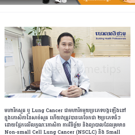
មហារីកសួត ឬ Lung Cancer ជាមហារីកមួយប្រភេទបង្កឡើងនៅ
ក្នុងកោសិកានៃសាច់សួត ហើយវាត្រូវបានគេចែកជា ២ប្រភេទធំៗ
ដោយផ្អែកលើលក្ខណៈកោសិកា ការវិនិច្ឆ័យ និងព្យាបាលដែលរួមមាន
Non-small Cell Lung Cancer (NSCLC) និង Small