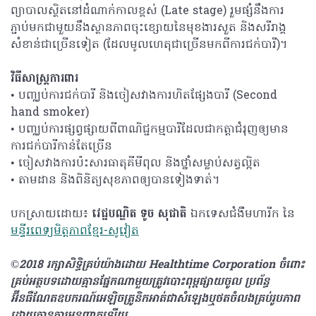
ព្យាបាលស្ថិតនៅដំណាក់កាលខ្ពស់ (Late stage) រួមផ្សំនឹងការ
ភ្ជាប់មកជាមួយនឹងស្ថានភាពចុះខ្សោយនៃមុខងារសួត និងសរីរាង្គ
សំខាន់ជាច្រើនទៀត (ដែលមូលហេតុជាច្រើនមកពីការជក់បារី)។
វិធីសាស្រ្តការពារ
• បញ្ឈប់ការជក់បារី និងចៀសវាងការហិតផ្សែងបារី (Second
hand smoker)
• បញ្ឈប់ការផ្សព្វផ្សាយពីពាណិជ្ជកម្មបារីដែលជាកត្តាជំរុញឲ្យមាន
ការជក់បារីកាន់តែច្រើន
• ចៀសវាងការប៉ះសារធាតុគីមីពុល និងថ្នាំសម្លាប់សត្វល្អិត
• តាមដាន និងពិនិត្យសុខភាពឲ្យបានទៀងទាត់។
បកស្រាយដោយ៖
វេជ្ជបណ្ឌិត ទូច សុជាតិ
ឯកទេសជំងឺមហារីក នៃ
មន្ទីរពេទ្យមិត្តភាពខ្មែរ-សូវៀត
©2018 រក្សាសិទ្ធិគ្រប់យ៉ាង​ដោយ Healthtime Corporation ចំពោះ
គ្រប់អត្ថបទដោយគ្មានផ្នែកណាមួយត្រូវបោះពុម្ពផ្សាយចូល ប្រព័ន្ធ
អ៊ីនធឺណែតឧបករណ៍អេឡិចត្រូនិកអាត់ជាសំឡេងឬថតចំលងគ្រប់រូបភាព