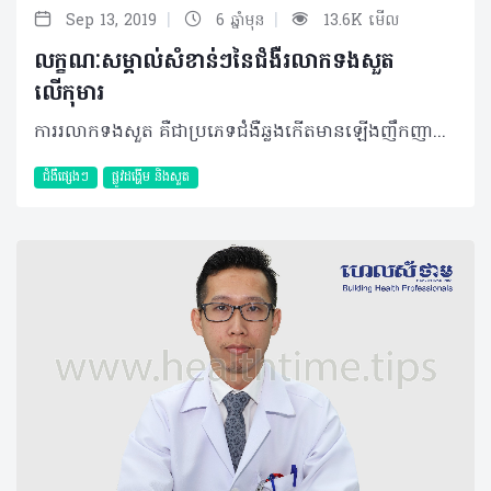
|
|
Sep 13, 2019
6 ឆ្នាំមុន
13.6K មើល
លក្ខណៈសម្គាល់សំខាន់ៗនៃជំងឺរលាកទងសួត
លើកុមារ
ការរលាកទងសួត គឺជាប្រភេទជំងឺឆ្លងកើតមានឡើងញឹកញាប់ចំពោះក្មេងតូច និងទារក ដោយសារមានការរលាក និងស្ទះក្នុងទងសួត (Bronchiole) ដែលភាគច្រើនបង្កឡើងពីវីរុស។ ជាធម្មតារយៈពេលនៃជំងឺរលាកទងសួត គឺនៅអំឡុងខែត្រជាក់។ ជំងឺរលាកទងសួត ចាប់ផ្តើមជាមួយនឹងរោគសញ្ញាប្រហាក់ប្រហែលទៅនឹងជំងឺផ្តាសាយ ប៉ុន្តែវាអាចវិវឌ្ឍទៅជាក្អក ឮសំឡេងពេលដកដង្ហើម និងពេលខ្លះពិបាកដកដង្ហើម។ សញ្ញានៃការរលាកទងសួតអាចស្ថិតនៅពីច្រើនថ្ងៃទៅច្រើនសប្តាហ៍ ឬរហូតដល់មួយខែ។ កុមារភាគច្រើនបានធូរស្រាលដោយការសម្រាកព្យាបាលនៅផ្ទះ និងមានភាគរយតិចបំផុតដែលទាមទារឲ្យមានការព្យាបាលនៅមន្ទីរពេទ្យ។ លក្ខណៈនៃជំងឺ ការរលាកដែលប៉ះពាល់ផ្នែកនៃសួតត្រង់ bronchioles ត្រូវបានហៅថាជាជំងឺរលាកទងសួត។ Bronchioles មានលក្ខណៈតូច បំពង់មែកធាងដែលដឹកនាំខ្យល់ចេញចូលពីសួត។ នៅពេលបំពង់នេះ ត្រូវបានឆ្លងមេរោគ វាឡើងហើម និងពេញដោយស្លេស្ម ដែលធ្វើឲ្យពិបាកក្នុងការដកដង្ហើម។ ជំងឺរលាកទងសួតជាធម្មតាប៉ះពាល់ដល់ក្មេងអាយុក្រោម ២ឆ្នាំ ដែលអាចជាដោយខ្លួនឯងចំពោះក្មេងភាគច្រើន ប៉ុន្តែកុមារខ្លះដែលមានជំងឺនេះត្រូវការជួបប្រឹក្សាជាមួយគ្រូពេទ្យជាចាំបាច់។ ការចម្លងរោគ មូលហេតុចម្បងនៃការរលាកទងសួតគឺបណ្ដាលមកពីវីរុសមានឈ្មោះថា respiratory syncytial virus ឬ RSV។ វីរុសប្រភេទនេះរស់នៅក្នុងដំណក់ទឹកល្អិតៗ ដែលមាននៅក្នុងខ្យល់ពេលអ្នកជំងឺក្អក ឬកណ្តាស់ដែលអាចសាយភាយបានយ៉ាងងាយស្រួលពីមនុស្សម្នាក់ ទៅកាន់មនុស្សម្នាក់ទៀត។ រោគសញ្ញា ជាទូទៅ ការរលាកទងសួត ចាប់ផ្តើមដូចជាជំងឺផ្តាសាយដែរ ដែលកុមារតែងលេចឡើងនូវអាការៈដូចខាងក្រោម៖ • តឹងច្រមុះ ឬហៀរសម្បោរ • ក្អកដែលមានលក្ខណៈស្រាល • ក្តៅខ្លួនលើសពី៣៨ អង្សាសេ • ថយចុះចំណង់អាហារ។ នៅពេលការរលាកទងសួតកាន់តែវិវឌ្ឍធ្ងន់ធ្ងរ កុមារអាចលេចឡើងនូវសញ្ញាបន្ថែមរួមមាន៖ • ដកដង្ហើមញាប់ ឬមានបញ្ហាដង្ហើម៖ ចំពោះទារក សញ្ញាដំបូងអាចជាការផ្អាកដង្ហើមក្នុងរយៈពេលពី ១៥វិនាទី ឬ២០វិនាទី • ឮសំឡេងពេលដកដង្ហើម (ជាធម្មតាមានរយៈពេល៧ថ្ងៃ) • ក្អកធ្ងន់ធ្ងរ (រហូតដល់១៤ថ្ងៃ ឬយូរជាងនេះ) • មានបញ្ហាក្នុងការញ៉ាំ និងផឹក (ដោយសារសញ្ញាផ្សេងៗ)។ ការព្យាបាល ការព្យាបាលសំខាន់បំផុតនៃជំងឺរលាកទងសួត គឺត្រូវប្រាកដថាទារក ឬកូនរបស់អ្នកទទួលបានអុកស៊ីសែនគ្រប់គ្រាន់ ដោយគ្រូពេទ្យ ឬគិលានុបដ្ឋាកត្រូវបឺតស្លេស្មចេញពីច្រមុះកូនអ្នក ឬផ្តល់ខ្យល់មានសំណើម ឬអុកស៊ីសែនសម្រាប់ការដកដង្ហើម។ គួរបញ្ជាក់ថាគ្រូពេទ្យនឹងមិនផ្តល់ថ្នាំអង់ទីប៊ីយ៉ូទិកទេ ព្រោះការរលាកទងសួតបង្កឡើងពីវីរុស ហើយអង់ទីប៊ីយ៉ូទិកមិនមានប្រសិទ្ធភាពសម្លាប់វីរុសបានឡើយ។ ការថែទាំទារក ជាការពិតណាស់ គន្លឹះមួយចំនួនដែលឪពុកម្តាយគួរអនុវត្តដើម្បីជួយដល់កូនៗពីជំងឺរលាកទងសួតនេះរួមមាន៖ • ត្រូវប្រាកដថាកូនអ្នកទទួលបានជាតិទឹកគ្រប់គ្រាន់ • ប្រើប្រាស់ឧបករណ៍ផ្តល់សំណើមក្នុងបន្ទប់គេងរបស់កូនអ្នក • បើកូនអ្នកមិនស្រួលដោយសារក្តៅខ្លួន អ្នកអាចព្យាបាលដោយប្រើប៉ារ៉ាសេតាម៉ុល ឬ Ibuprofen • ចៀសវាងការប្រើ Aspirin ចំពោះក្មេងអាយុតិចជាង ១៨ឆ្នាំ • សម្អាតច្រមុះកូនអ្នកជាមួយសូលុយស្យុងសេរ៉ូមប្រៃ • បើកូនអ្នកមានអាយុលើសពី១ឆ្នាំ អាចផ្តល់អាហារក្តៅឧណ្ហៗ សារធាតុរាវថ្លាដើម្បីសម្រួលបំពង់ក និងជួយកាត់បន្ថយស្លេស្ម • ឲ្យកូនអ្នកគេងកើយខ្នើយបើពួកគេអាយុលើសពីមួយឆ្នាំ (មិនត្រូវប្រើខ្នើយទេបើកូនអ្នកអាយុក្រោម ១ឆ្នាំ) • គួរគេងក្នុងបន្ទប់ជាមួយកូនអ្នក ដូច្នេះ អ្នកនឹងអាចដឹងភ្លាមៗប្រសិនពួកគេពិបាកដកដង្ហើម • មិនអនុញ្ញាតឲ្យមាននរណាម្នាក់ជក់បារីនៅក្បែរកូនអ្នកឡើយ។ ការការពារ អ្នកអាចកាត់បន្ថយឱកាសដែលកូនអ្នកនឹងកើតជំងឺរលាកទងសួតដោយ៖ • លាងសម្អាតដៃអ្នក និងដៃកូនរបស់អ្នកឲ្យបានញឹកញាប់ជាមួយសាប៊ូដុំ និងទឹក ឬប្រើអាល់កុលជូតដៃ • នៅឲ្យឆ្ងាយពីមនុស្សពេញវ័យ ឬក្មេងដែលឈឺ • ចាក់វ៉ាក់សាំងបង្ការជំងឺផ្តាសាយជាប្រចាំចំពោះអ្នក និងកូនតូចរបស់អ្នក។ ជំងឺរលាកទងសួតអាចលាប់ឡើងវិញ ហើយការបង្ករោគអាចកើតឡើងលើសពីម្តងអំឡុងពេលជាមួយគ្នាក្នុងរដូវកាលនៃជំងឺផ្លូវដង្ហើម ហើយអ្នកជំងឺខ្លះអាចមានការបង្ករោគពីវីរុសពីរផ្សេងគ្នាក្នុងពេលតែមួយ។ បន្ថែមពីនោះ គ្រប់អ្នកជំងឺរលាកទងសួតត្រូវរក្សាគម្លាតឲ្យនៅដាច់ដោយឡែកពីអ្នកជំងឺផ្សេងទៀតដែលមាន និងគ្មានជំងឺរលាកទងសួត។ ប្រសិនបើចាំបាច់ អ្នកជំងឺដែលបង្កពីវីរុសដូចគ្នាអាចនៅបន្ទប់ជាមួយគ្នា ទោះជាយ៉ាងណាក៏ដោយបម្រុងប្រយ័ត្នគួរតែត្រូវបានអនុវត្តជានិច្ច។ ការវិវឌ្ឍ គួរបញ្ជាក់ដែរថា កុមារដែលធ្លាប់មានជំងឺរលាកទងសួតអាចនឹងពិបាកដកដង្ហើម ឬដកដង្ហើមឮម្តងទៀតក្នុងកម្រិតតែ៥០% ប៉ុណ្ណោះ។ ម៉្យាងទៀតគេនៅមិនទាន់ច្បាស់ថា តើវីរុសអាចបង្កឲ្យមានជំងឺហឺតបន្ថែមទៀត ឬកុមារដែលមានជំងឺហឺតអាចប្រឈមខ្ពស់ទៅនឹងជំងឺរលាកទងសួតឬយ៉ាងណា។ បកស្រាយដោយ៖ វេជ្ជបណ្ឌិត វ៉ាន សុខជា ឯកទេសរោគកុមារ សញ្ញាបត្រពីប្រទេសបារំាងនិងអូស្ត្រាលី បម្រើការនៅមន្ទីរពេទ្យកុមារជាតិ និងជាប្រធានមន្ទីរសំរាកព្យាបាលរោគកុមារ ម៉ាក់ស៊ីឃែរ អត្ថបទ៖ ដកស្រង់ចេញពីទស្សនាវដ្ដី ហេលស៍ថាម ប្រូ លេខ ៨៣ 2019 រក្សាសិទ្ធិគ្រប់យ៉ាង​ដោយ Healthtime Corporation ចំពោះគ្រប់អត្ថបទដោយគ្មានផ្នែកណាមួយត្រូវបោះពុម្ពផ្សាយចូលប្រព័ន្ធអុីនធឺណែតឧបករណ៍អេឡិចត្រូនិកអាត់ជាសំឡេងឬថតចំលងគ្រប់រូបភាពដោយគ្មានការអនុញ្ញាតឡើយ
ជំងឺផ្សេងៗ
ផ្លូវដង្ហើម និងសួត