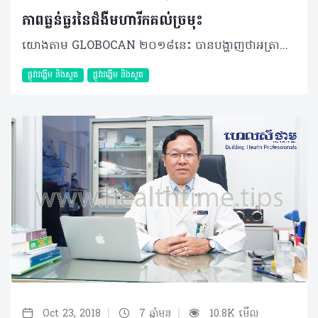
ភាពធ្ងន់ធ្ងរនៃជំងឺមហារីកគល់ច្រមុះ
យោងតាម GLOBOCAN ២០១៨នេះ បានបង្ហាញថាអត្រានៃការកើតជំងឺមហារីកនៅទ្វីបអាស៊ីមានរហូតដល់ ៨៤.៦% ដែលជាអត្រាមួយច្រើនជាងគេ បើប្រៀបធៀបនឹងបណ្តាទ្វីបដទៃទៀតនៅលើសកលលោក។ ចំណែកនៅប្រទេសកម្ពុជាវិញ ដោយហេតុថា មិនទាន់មានការសិក្សាណាមួយអំពីជំងឺនេះ ដូច្នេះទិន្នន័យពិតប្រាកដទូទាំងប្រទេសក៏មិនទាន់មានដែរ។ប៉ុន្តែបើយោងតាមទិន្នន័យបានពីមន្ទីរពេទ្យមិត្តភាព​ខ្មែរ-សូវៀត ក្នុងរយៈពេល២ឆ្នាំចុងក្រោយនេះ (២០១៦- ២០១៧) បានបង្ហាញថា ជំងឺមហារីកគល់ច្រមុះបានជាប់ចំណាត់ថ្នាក់លេខ១ ក្នុងចំណោមជំងឺមហារីក​ ត្រចៀក ច្រមុះ បំពង់ក និងជាប់ចំណាត់ថ្នាក់លេខ៧ ក្នុងផ្នែកជំងឺមហារីក។ ជំងឺមហារីកគល់ច្រមុះ ឬភាសាបច្ចេកទេសហៅ ថា Nasopharyngeal Cancer គឺជាប្រភេទជំងឺមហារីកដែលជាទូទៅ វាចាប់ផ្តើមកើតមាននៅទីតាំងក្រោយរន្ធច្រមុះ ខាងលើបំពង់ក និងនៅជាប់បាតខួរក្បាល បន្ទាប់មកវាអាចរីករាលដាល ទៅផ្នែកផ្សេងៗនៃរាងកាយ។ យើងសង្កេតឃើញថាជំងឺមហារីកគល់ច្រមុះមានច្រើនប្រភេទណាស់ប៉ុន្តែបើយោងតាមអង្គការសុខភាពពិភពលោកឆ្នាំ ២០០៣ បានបែងចែកជំងឺនេះជា ៣ ប្រភេទធំៗ ដោយក្នុងនោះមានតែ២ប្រភេទប៉ុណ្ណោះ ដែលជួបប្រទះច្រើនជាងគេនៅលើពិភពលោក គឺប្រភេទទី២ និងទី៣ ហើយប្រភេទទី៣នេះត្រូវបានគេឲ្យ ឈ្មោះថា Undifferentiated Carcinoma Nasopharyngeal Tumor (UCNT)។ មូលហេតុ និងកត្តាប្រឈម ទោះបីជំងឺមហារីកគល់ច្រមុះគ្មានមូលហេតុច្បាស់លាស់យ៉ាងណាក៏ដោយ ប៉ុន្តែវាមានកត្តាប្រឈមចម្បងផ្សេងទៀត ដែលរួមមាន៖ • ការបង្ករោគដោយវីរុសមួយប្រភេទឈ្មោះថា Epstein-Barr Virus (EBV)៖ វីរុសប្រភេទនេះអាចមានលទ្ធភាពបង្កឲ្យកើតជាដុំសាច់ និងធ្វើឲ្យដុំសាច់វិវឌ្ឍក្លាយជាសាច់មហារីក ដែលភាគច្រើននៃការវិវឌ្ឍនេះនឹងក្លាយជាជំងឺមហារីកប្រភេទទី ២ ឬ៣តែម្តង • របបអាហារ៖ ការចូលចិត្តបរិភោគអាហារផ្អាប់ឬអាហារខ្លោច • ការជក់បារី៖ ការសិក្សាមួយកាលពីឆ្នាំ ២០១៣បានបង្ហាញថាអ្នកជក់បារីមានអត្រាប្រឈមខ្ពស់ ចំពោះការកើតជំងឺនេះរហូតដល់ ៦០% ច្រើនជាងអ្នកមិនជក់បារី • តំណពូជ៖ មានភាគរយតិចតួចកើតមានផងដែរ ចំពោះបុគ្គលដែលមានសមាជិកគ្រួសារធ្លាប់បានកើតជំងឺមហារីកនេះពីមុន។ រោគសញ្ញា និងយន្តការ រោគសញ្ញាតែងតែស្តែងចេញទៅតាមការវិវឌ្ឍរបស់ដុំសាច់ មានន័យថា ពេលទំហំដុំសាច់ក្នុងរន្ធច្រមុះតូច នោះរោគសញ្ញាមានតិចតួច ផ្ទុយមកវិញ ប្រសិនបើដុំសាច់រីកកាន់តែធំ នោះរោគសញ្ញា អាចមានកាន់តែច្រើន និងកាន់តែធ្ងន់ធ្ងរ ដូចជា៖ • រោគសញ្ញាទាក់ទងនឹងច្រមុះ៖ ការហូរឈាមច្រមុះ ដែលអាចហៀរចេញមកខាងក្រៅ ឬអាច ធ្លាក់ទៅផ្នែកខាងក្រោយតាមបំពង់កវិញ • រោគសញ្ញាទាក់ទងនឹងត្រចៀក៖ អាចបណ្តាលឲ្យមានការរលាកត្រចៀកកណ្តាល ឈឺត្រចៀកហ៊ឹងត្រចៀក ឬមានទឹករងៃក្នុងត្រចៀក • រោគសញ្ញាទាក់ទងនឹងសរសៃវិញ្ញាណ៖ រោគសញ្ញាទាំងនេះអាចកើតមាន ករណីដែលដុំសាច់ រីករាលដាលដល់បាតខួរក្បាល ហើយអាចស្តែងជា ការធ្លាក់ភ្នែកមួយចំហៀង ការទាញភ្នែកមួយ ចំហៀង ស្ពឹកមុខ ឈឺក្បាលខ្លាំងជាដើម។ ម៉្យាងវិញទៀត ប្រសិនបើដុំនេះវិវឌ្ឍលឿនទៅកាន់តំបន់ជិតៗ ជាពិសេសត្រង់ទីតាំងកូនកណ្តុរនៅក វាអាចនឹងបង្កឲ្យមានការឡើងកូនកណ្តុរនៅនឹងក ដែលអាចមានទំហំខុសៗគ្នាចាប់ពី ១សង់ទីម៉ែត្រឡើងទៅ។ អ្វីដែលគួរឲ្យព្រួយបារម្ភទៀតនោះគឺការវិវឌ្ឍនៃជំងឺដល់ដំណាក់កាលចុងក្រោយយ៉ាងលឿន ទៅកាន់តំបន់ឆ្ងាយៗដូចជា​ ឆ្អឹង សួត និងថ្លើម ហើយអ្នកជំងឺអាចនឹងមាន ជាអាការៈ ឈឺឆ្អឹងកងខ្នងខ្លាំង ចុកជើងខ្លាំង ឈឺតាមសរសៃប្រសាទ ចាក់មកជើង ដង្ហក់ ហត់ ក្អកមានឈាមឬឡើងលឿងជាដើម។ ការធ្វើរោគវិនិច្ឆ័យ ដើម្បីអាចសន្និដ្ឋានបានថាវាពិតជាជំងឺមហារីក គល់ច្រមុះមែននោះ គ្រូពេទ្យជំនាញត្រូវធ្វើតាមដំណាក់កាលដូចខាងក្រោម៖ • ពិនិត្យសញ្ញាគ្លីនិក (Clinical Examination) មានដូចជា ការស្ទាបរកមើលកូនកណ្តុរនៅ ក​ ការសាកសួរពីរោគសញ្ញា ប្រវត្តិនៃការរស់នៅ របបអាហារ និងប្រវត្តិគ្រួសារ។ បន្ទាប់មក ប្រសិនបើមានករណីសង្ស័យ ត្រូវបញ្ជូនអ្នកជំងឺ ឲ្យទៅជួបគ្រូពេទ្យឯកទេស ត្រចៀក ច្រមុះ បំពង់ក ដើម្បីបន្តការពិនិត្យឆ្លុះរកមើលសាច់ដុះនៅតំបន់កនោះតែម្តង។ • ការថតស្កែន ឬMRI ពីសំណាក់គ្រូពេទ្យ​ឯកទេសរូបភាពវេជ្ជសាស្រ្ត ដើម្បីផ្តល់ជាព័ត៌មាន​បញ្ជាក់ថា មានដុំសាច់ ឬមិនមាន ក្នុងករណី​ដែលគ្រូពេទ្យឯកទេស ត្រចៀក ច្រមុះ បំពង់កមិនអាចពិនិត្យបាន។ ករណីមានដុះសាច់ អ្នកជំងឺត្រូវ​បញ្ជូនមកជួបគ្រូពេទ្យឯកទេស ត្រចៀក ច្រមុះ បំពង់កម្តងទៀត ដើម្បីពិនិត្យឡើងវិញ និងច្រឹបសាច់នោះយកទៅវិភាគ។ ម៉្យាង​វិញទៀតការថតស្កែនក៏អាចវាយតម្លៃពីទំហំនៃការ​រីករាលដាល​ដុំសាច់ទៅដល់ឆ្អឹងក្បាលផងដែរ។ • ការវិភាគសាច់៖ សាច់ដែលបានច្រឹបហើយនឹងត្រូវបញ្ជូនបន្តទៅកាន់មន្ទីរពិសោធន៍វិភាគសាច់ដើម្បីសន្និដ្ឋានថាជាប្រភេទសាច់ស្លូត ឬសាច់​កាច។ ការត្រៀមខ្លួនរបស់អ្នកជំងឺមុនពេលធ្វើរោគវិនិច្ឆ័យ អ្នកជំងឺធម្មតាដែលគ្មានជំងឺប្រចាំកាយ គឺមិនចាំ បាច់មានជាការត្រៀមខ្លួនអ្វីច្រើននោះទេ។ លើកលែងតែ អ្នកជំងឺមានបញ្ហាតម្រងនោម ជំងឺទឹកនោមផ្អែម ទើបតម្រូវឲ្យធ្វើការពិនិត្យមុខងារតម្រងនោមជាមុនសិន ដោយហេតុថាការថតស្កែនអាច​ប៉ះពាល់ដល់តម្រងនោមតាមរយៈការចាក់បញ្ចូល​សារធាតុមួយប្រភេទ ដើម្បីឲ្យរូបភាពស្កែនកាន់តែ​ច្បាស់។ ចំណែកអ្នកជំងឺបេះដូង សរសៃឈាមដែលតែងប្រើប្រាស់ថ្នាំប្រឆាំងកំណកឈាម តម្រូវឲ្យបញ្ឈប់ការប្រើប្រាស់ថ្នាំនេះ ក្នុងរយៈពេល៧២ម៉ោងមុន និងក្រោយការច្រឹបដុំសាច់។ ការព្យាបាល បន្ទាប់ពីបានដឹងថា អ្នកជំងឺពិតជាមានជំងឺមហារីកមែនហើយ ក្រុមគ្រូពេទ្យឯកទេសនឹងធ្វើការវាយតម្លៃអំពីដំណាក់កាលនៃជំងឺជាមុន ទើបធ្វើការ​សម្រេចចិត្តជ្រើសរើសវិធីសាស្ត្រយកមកព្យាបាលដែលការព្យាបាលត្រូវបានចែកជា២ប្រភេទធំៗ គឺវិធីសាស្ត្របញ្ចាំងកាំរស្មី និងការប្រើថ្នាំគីមី៖ • ដំណាក់ទី១៖ ជាដំណាក់កាលដែលដុំសាច់​មានទំហំតូច ដូច្នេះ ការព្យាបាលគឺប្រើប្រាស់ការបាញ់កាំរស្មីតែម៉្យាងគត់ ប្រសិនបើមិនមានការចេញជាកូនកណ្តុរក។ ប៉ុន្តែប្រសិនបើក្នុងរយៈពេលតាមដានក្រោយការបញ្ចាំងកាំរស្មីអ្នកជំងឺមានលេចឡើងជាដុំសាច់នៅត្រង់កូនកណ្តុរកទៀតគ្រូពេទ្យអាចនឹងធ្វើការវះកាត់ដុំសាច់នោះចេញ។ • ដំណាក់ទី២ និង៣៖ ជាដំណាក់កាលដែលដុំសាច់មានទំហំធំជាងមុន បូករួមជាមួយការរាលដាលមកកូនកណ្តុរក នោះការព្យាបាលតម្រូវឲ្យមានការបញ្ចូលវិធីសាស្ត្រ ២ គឺមានទាំងការប្រើ​ប្រាស់ថ្នាំដើម្បីជួយបង្កើនប្រសិទ្ធភាពរបស់ការបាញ់កាំរស្មី និងការបញ្ចាំងកាំរស្មី ដើម្បីកម្ចាត់ចោលនូវដុំសាច់មហារីកនេះតែម្តង។ • ដំណាក់ទី៤៖ ជាដំណាក់ចុងក្រោយ ឬជាដំណាក់យឺតយ៉ាវ ដែលដុំសាច់អាចរាលដាល ចូលខួរក្បាល ឆ្អឹងខ្នង សួត និងថ្លើម។ ការព្យា បាលសម្រន់ការឈឺចាប់ ដោយការចាក់ថ្នាំគីមី ជាជម្រើសតែមួយគត់ដែលអាចប្រើប្រាស់ចំពោះអ្នកជំងឺ ដើម្បីជួយពន្យារអាយុជីវិត និងបង្កើនគុណ ភាពជីរិតរបស់អ្នកជំងឺបានខ្លះ។ ប៉ុន្តែ ប្រសិនបើអ្នកជំងឺអាចឆ្លើយតបនឹងការព្យាបាលបែបថ្នាំគីមីនេះបានល្អ ដោយដុំសាច់ប្រែជាតូចជាងមុន បាត់អស់កន្លែងរាលដាលនៅ ឆ្អឹងខ្នង សួត និងថ្លើម គ្រូពេទ្យជំនាញអាចនឹងពិភាក្សាក្នុងការបញ្ចាំងកាំរស្មី បំបាត់ដុំសាច់ត្រង់គល់ច្រមុះនោះឲ្យគាត់បន្តទៀត។ ផលរំខាននៃការព្យាបាល អ្នកជំងឺអាចនឹងទទួលបាននូវផលរំខានមួយចំនួន ទៅតាមប្រភេទនៃការព្យាបាល ប៉ុន្តែវាមិនបង្ក ផលប៉ះពាល់ដល់អាយុជីវិតអ្នកជំងឺទេ គ្រាន់តែរំខានដល់ការរស់នៅរបស់គាត់ប៉ុណ្ណោះ៖ • ការប្រើប្រាស់កាំរស្មី៖ អាចបង្កឲ្យមានការខូចខាតក្រពេញទឹកមាត់ (Parotid gland) ជាហេតុធ្វើឲ្យក្រពេញមិនអាចផលិតទឹកមាត់បាន ហើយអ្នកជំងឺមានសភាពស្ងួតមាត់ខ្លាំង។ ក្រៅពីនេះ អ្នកជំងឺអាចមានការរលាកមាត់ ឈឺមាត់ ពិបាកទទួលទានអាហារ ការរលាកស្បែកខាងក្រៅត្រង់តំបន់ក នៅអំឡុងពេលព្យាបាលផងដែរ។ ប៉ុន្តែអាការៈនេះនឹងបាត់ទៅវិញទាំងស្រុង ឬ៥០%បន្ទាប់ពីបញ្ចប់ការព្យាបាល។ • ការប្រើប្រាស់ថ្នាំគីមី៖ អាចបណ្តាលឲ្យមានការក្អួត ចង្អោរ និងចំនួនគ្រាប់ឈាមថយចុះជាដើម។ ការត្រៀមខ្លួនរបស់អ្នកជំងឺ គ្រប់ដំណាក់កាល ទាំងមុនពេល អំឡុងពេល និងក្រោយពេលព្យាបាល អ្នកជំងឺត្រូវសហការជា មួយគ្រូពេទ្យនិងធ្វើការត្រៀមខ្លួនជាស្រេចដូចជា៖ • តមអាហារហឹរ ជូរខ្លាំង ក្តៅខ្លាំង និងចៀសវាងការប៉ះផ្ទាល់នឹងកម្តៅថ្ងៃ • បរិភោគអាហារដែលផ្តល់សុខភាពល្អ មានបន្លែ ផ្លែឈើ ត្រី សាច់ ស៊ុត ជាពិសេសពិសា ទឹកឲ្យបានច្រើន • អាចប្រើប្រាស់ទឹកខ្ពុរមាត់ដែលមានសូដ្យូមប៊ីកាបូណាត ដើម្បីកាត់បន្ថយមេរោគក្នុងមាត់ចំពោះអ្នកជំងឺមានបញ្ហារលាកមាត់ • លាបក្រែមប្រឆាំងការរលាកនៅតំបន់ដែល រលាកខ្លាំង។ គួរបញ្ជាក់ថា ការព្យាបាលជំងឺនេះមិនតម្រូវឲ្យមានការសម្រាកព្យាបាលនៅមន្ទីរពេទ្យឡើយ អ្នកជំងឺអាចត្រឡប់ទៅផ្ទះវិញបាន ព្រមទាំងអាចប្រកបរបរទទួលទានបានធម្មតា លើកលែងតែការប៉ះ កម្តៅថ្ងៃ។ ផលវិបាកនៃភាពយឺតយាវ ករណីអ្នកជំងឺមិនបានរួសរាន់មកទទួលការព្យាបាលឲ្យបានទាន់ពេលវេលា នោះអ្នកជំងឺអាចនឹងប្រឈមមុខនឹងការរីករាលដាលដុំសាច់ ទៅកាន់តំបន់សំខាន់ផ្សេងទៀត នៃរាងកាយមានដូចជា ឆ្អឹង សួតនិងថ្លើម ដែលបង្កឲ្យអ្នកជំងឺមានអាការៈកាន់តែ ធ្ងន់ធ្ងរ ជាពិសេសអាចនឹងបាត់បង់អាយុ ជីវិតទៀតផង។ វិធីសាស្រ្តការពារ នៅពេលបានដឹងអំពីកត្តាប្រឈម និងមូលហេតុ ដែលបង្កឲ្យមានជំងឺនេះហើយ យើងអាចកាត់បន្ថយអត្រានៃការកើតជំងឺនេះបានខ្លះតាមរយៈ វិធីសាស្ត្រការពារខ្លួន ដូចខាងក្រោម៖ • រក្សាអនាម័យក្នុងការរស់នៅ ដើម្បីកុំឲ្យឆ្លងមេរោគពីបរិយាកាស ក៏ដូចជាពីអ្នកដទៃ • បរិភោគតែអាហារផ្តល់សុខភាពល្អ និងចៀសវាងការបរិភោគអាហារផ្អាប់ អាហារខ្លោច ស្រា បារី ជាដើម។ ការសិក្សារបស់ប្រទេសហុងកុង រយៈពេល ២៥ ឆ្នាំ ១៩៨៤-២០០៩ បានបង្ហាញថា អត្រាជំងឺមានការថយចុះរហូតដល់ ៥០% ដោយ គ្រាន់តែបញ្ឈប់ការញ៉ាំអាហារផ្អាប់ និងខ្លោច • ធ្វើលំហាត់ប្រាណឲ្យបានទៀងទាត់។ ប្រសិនបើមានរោគសញ្ញាដូចរៀបរាប់ខាងលើ សូមអញ្ជើញទៅជួបគ្រូពេទ្យឯកទេសជាបន្ទាន់ ដើម្បីទទួលបានការព្យាបាលទាន់ពេលវេលា មានប្រសិទ្ធភាព ចំណាយថវិកាតិច និងចំណេញពេលវេលា។ ម៉្យាងទៀត សូមបញ្ឈប់ការបរិភោគអាហារផ្អាប់ និងខ្លោច ឲ្យបានកាន់តែច្រើនកាន់ តែប្រសើរ។ បកស្រាយដោយ៖ វេជ្ជបណ្ឌិត រិទ្ធ សុភារិន ឯកទេសជំងឺមហារីក និងព្យាបាលដោយកាំរស្មី នៃមន្ទីរពេទ្យមិត្តភាពខ្មែរ-សូវៀត ©2019 រក្សាសិទ្ធិគ្រប់យ៉ាង​ដោយ Healthtime Corporation ចំពោះគ្រប់អត្ថបទដោយគ្មានផ្នែកណាមួយត្រូវបោះពុម្ពផ្សាយចូល ប្រព័ន្ធអ៊ីនធឺណែតឧបករណ៍អេឡិចត្រូនិកអាត់ជាសំឡេងឬថតចំលងគ្រប់រូបភាពដោយគ្មានការអនុញ្ញាតឡើយ
ផ្លូវដង្ហើម និងសួត
ផ្លូវដង្ហើម និងសួត
|
|
Oct 23, 2018
7 ឆ្នាំមុន
10.8K មើល