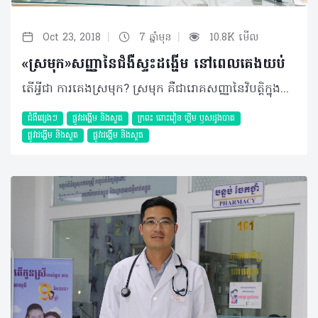
|
|
Oct 23, 2018
7 ឆ្នាំមុន
10.8K មើល
«ស្រមុក»សញ្ញានៃជំងឺស្ទះដង្ហើម នៅពេលគេងយប់
តើអ្វីជា ការគេងស្រមុក? ស្រមុក គឺជារោគសញ្ញានៃវិបត្តិក្នុងការដកដង្ហើម មានន័យថាវាជាសញ្ញាមួយនៃជំងឺដែលឆ្លុះបញ្ចាំងពីការដកដង្ហើមចូលសួតមានការរំខានដោយការត្បៀតនៃផ្លូវដង្ហើម។​ ការត្បៀតនេះអាចមាននៅក្នុងច្រមុះ ឬ​បំពង់ក ដោយសារមានការរីកសាច់ ឬមានដុះសាច់ច្រមុះ បំពង់ក ឬការមិនផ្តល់សញ្ញាពីខួរក្បាល ដែលធ្វើឲ្យខ្យល់អុកស៊ីសែនចូលក្នុងសួតមិនបានគ្រប់គ្រាន់និងខ្យល់ដែលឆ្លងកាត់ផ្លូវតូចចង្អៀត បង្កជាការលាន់ស្រមុក។ សញ្ញានៃការស្រមុកនេះ អាចឈានដល់ជំងឺមួយហៅថា ស្ទះដង្ហើម​នៅពេលគេងយប់ ឬObstructive Sleep Apnea។ តាមការសិក្សាមួយចំនួនបាន រកឃើញថា ស្រមុកអាចជារោគសញ្ញា ដែលមានលក្ខណៈតពូជ ដែលវាអាចឆ្លងពីជំនាន់ មួយទៅជំនាន់មួយទៀត តាមរយៈហ្សែន រួមជាមួយកត្តាខាងក្រៅដូចជា ចំណីអាហារ បរិស្ថាន ពិសេសរូបរាង។ មូលហេតុ កត្តាដែលបង្កឲ្យមានការគេងស្រមុកមានច្រើន រួមមាន៖ • ទម្រង់រូបរាងមាត់ ៖ ទម្រង់មាត់ខុសពីធម្មតាដូចជាចង្កាខើចខ្លី ឬករួញ ឬអ្នកធាត់អាចធ្វើឲ្យសាច់នៅក្នុងបំពង់ក ឬមាត់មានការរីកធំ ហើយនៅពេលគេង ធ្វើឲ្យសាច់នោះទៅបិទនៅផ្លូវដង្ហើមបង្កឲ្យរន្ធនៅផ្លូវដង្ហើមស្ទះបណ្តាលឲ្យគេងស្រមុក។ • អ្នកទទួលទានស្រាច្រើន ៖ កាលណាផឹកនូវជាតិអាល់កុល ឬស្រាច្រើន បង្កឲ្យសាច់ដុំនៅត្រង់ បំពង់ក និងមាត់ទន់ ជាហេតុនាំឲ្យសាច់នោះអាចទៅបិទផ្លូវដង្ហើម។ • បញ្ហាច្រមុះមាត់ ៖ ករណីមានដុះសាច់ច្រមុះ ឬបំពង់ក កាលណាវាវិវឌ្ឍកាន់តែធំទៅៗ វានឹង សង្កត់រន្ធច្រមុះ ធ្វើឲ្យពិបាកក្នុងការដកដង្ហើម ហើយបង្កឲ្យមានសំឡេងស្រមុកឡើង។ • គេងមិនបានគ្រប់គ្រាន់ ៖ កាលណាគេងមិនបានគ្រប់គ្រាន់ធ្វើឲ្យសាច់ដែលស្ថិតនៅត្រង់បំពង់កមានលក្ខណៈទន់ ឬយឺត និងបង្កការរំខានដល់ផ្លូវដង្ហើម។ • ទម្រង់នៃការគេង ៖ ចំពោះអ្នកធាត់ កាលណាគេងផ្ងារធ្វើឲ្យសាច់ធ្លាក់ទៅបិទផ្លូវដង្ហើម បង្កជាសំឡេងស្រមុក។ ការធ្វើរោគវិនិច្ឆ័យ • ការសាកសួរប្រវត្តិអ្នកជំងឺ មើលលើទម្រង់រូបរាង ជំងឺប្រចាំកាយ ដូចជា ទឹកនោមផ្អែម ខ្សោយបេះដូង វិបត្តិចង្វាក់បេះដូង លើសសម្ពាធឈាម។ • ការធ្វើតេស្តភាពរងៀម ឬចេះតែងងុយគេង ពេលថ្ងៃ ឆាប់មួម៉ៅ ខឹង ថប់ទ្រូង ឈឺក្បាល ពេលព្រឹក បត់ជើងតូចច្រើនពេលយប់ គេងមិន ស្កប់ស្កល់ និងឡើងទម្ងន់។ • ការធ្វើតេស្តម៉្យាងហៅថា Polygraphy៖ ឃើញ Apnea Hypopnea Index (AHI)> ៥ដងក្នុងមួយម៉ោង នោះរោគវិនិច្ឆ័យជាជំងឺស្ទះដង្ហើមនៅពេលគេង។ ការព្យាបាល ជាទូទៅ ការព្យាបាលបញ្ហាស្រមុកដែលបង្កឲ្យមានការស្ទះដង្ហើមនៅពេលគេងយប់ អាស្រ័យទៅតាមប្រភេទនៃការស្ទះ រួមមាន៖ • Central Sleep Apnea ៖ ជាការស្ទះដង្ហើម​នៅពេលគេងមានមណ្ឌលនៅខួរក្បាល មានន័យ​ថាការបញ្ជារបស់ខួរក្បាលលើផ្លូវដង្ហើមលែង​ដំណើរការជាហេតុនាំឲ្យចង្វាក់នៃការដកដង្ហើមត្រូវបានបាត់។ • Obstructive Sleep Apnea ៖ ជាការ ស្ទះនៅបំពង់ក ដែលវាអាចមានមូលហេតុច្រើន ដូចបានរៀបរាប់ខាងលើ។ ដូចនេះ ប្រសិនបើស្ទះផ្លូវដង្ហើមនៅបំពង់ក ដោយមានសាច់ដុះ គ្រូពេទ្យនឹងអាចណែនាំឲ្យធ្វើការ កាត់សាច់នោះចេញ ឬធ្វើការពិចារណាលើការ ប្រើប្រាស់ម៉ាស៊ីនហៅថា CPAP ពាក់នៅពេល គេងយប់ និងវះកាត់ប្តូរទម្រង់ ប្រសិនបើអ្នកជំងឺមានសញ្ញាស្រមុកបង្កឲ្យស្ទះដង្ហើមដោយសារចង្កាខើចខ្លីជាដើម។ ផលវិបាក គួរបញ្ជាក់ថា អ្នកជំងឺនឹងអាចមានគ្រោះថ្នាក់ដល់អាយុជីវិតដោយសារវិបត្តិចង្វាក់បេះដូង ខូចសាច់ដុំបេះដូង និងការដាច់សរសៃឈាមខួរក្បាល (Stroke) បើអាការៈស្រមុករបស់គាត់មានការស្ទះដង្ហើមនៅពេលគេងយប់ ហើយមិនបានទទួលការព្យាបាលជាមួយវេជ្ជបណ្ឌិតឯកទេសឲ្យបានទាន់ពេលវេលា។ ក្រៅពីនេះ ការស្ទះដង្ហើមនៅពេលគេងយប់ អាចប៉ះពាលសកម្មភាពប្រចាំថ្ងៃ ដូចជា៖ • គ្រោះថ្នាក់ចរាចរណ៍ • កាន់តែលើសទម្ងន់ • ប្រឈមការកើតជំងឺទឹកនោមផ្អែម ឬបន្ថយប្រសិទ្ធភាពព្យាបាល បើគាត់មានជំងឺទឹកនោមផ្អែមស្រាប់ • ងាយប្រឈមនឹងការឡើងសម្ពាធឈាម​ ឬបន្ថយប្រសិទ្ធភាពព្យាបាលបើគាត់មានជំងឺលើសឈាម • មានវិបត្តិផ្លូវចិត្ត បាក់ទឹកចិត្ត • ឡើងខ្លាញ់ និងវិបត្តិមេតាបូលិក ជាដើម។ ការការពារ • កាត់បន្ថយការទទួលទានគ្រឿងស្រវឹង • ចៀសវាងការប្រើប្រាស់ថ្នាំងងុយគេងច្រើន • ប្តូររបៀបរបបក្នុងការរស់នៅ ដើម្បីបន្ថយទម្ងន់ • ប្រើប្រាស់ឧបករណ៍ជំនួយនៅពេលគេង (CPAP) • ធ្វើការវះកាត់សាច់ដែលសល់នៅក្នុងមាត់។ ស្រមុក ជាសញ្ញាអាសន្នដែលអាចវិវឌ្ឍទៅរកការមានជំងឺស្ទះដង្ហើមនៅពេលគេងយប់ និងជាមូលហេតុនៃជំងឺធ្ងន់ធ្ងរជាច្រើនដែលគ្រប់គ្នាត្រូវប្រុងប្រយ័ត្ន។ ដូច្នេះ ប្រសិនមានសញ្ញាសង្ស័យគួរធ្វើការណាត់ជួបគ្រូពេទ្យ ដើម្បីធ្វើតេស្តស្រមុក រកបញ្ហានៃការស្ទះដង្ហើមពេលគេងយប់ និងធ្វើការព្យាបាលឲ្យបានទាន់ពេលវេលា។ បកស្រាយដោយ​ ៖ សាស្ត្រាចារ្យ មហាបរិញ្ញា វ៉ាន់ មិច ឯកទេសវេជ្ជសាស្ត្រទូទៅ និងជំងឺសួត នៃមន្ទីរពេទ្យមិត្តភាពខ្មែរ-សូវៀត និងជាប្រធានសមាគមគ្រូពេទ្យសួត កម្ពុជា ©2018 រក្សាសិទ្ធិគ្រប់យ៉ាង​ដោយ Healthtime Corporation ចំពោះគ្រប់អត្ថបទដោយគ្មានផ្នែកណាមួយត្រូវបោះពុម្ពផ្សាយចូលប្រព័ន្ធអ៊ីនធឺណែត ឧបករណ៍អេឡិចត្រូនិក អាត់ជាសំឡេង ឬថតចំលងគ្រប់រូបភាពដោយគ្មានការអនុញ្ញាតឡើយ
ជំងឺផ្សេងៗ
ផ្លូវដង្ហើម និងសួត
ក្រពះ​ ពោះវៀន​ ថ្លើម ឫសដូងបាត
ផ្លូវដង្ហើម និងសួត
ផ្លូវដង្ហើម និងសួត