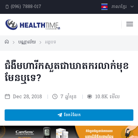
(096) 7888-017
ភាសាខ្មែរ
បណ្ណាល័យ
អត្ថបទ
ជំងឺមហារីកសួតជាឃាតករលាក់មុខ
មែនឬទេ?
Dec 28, 2018
|
7 ឆ្នាំមុន
|
10.8K មើល
ចែករំលែក