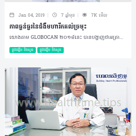
|
|
Jan 04, 2019
7 ឆ្នាំមុន
7K មើល
ភាពធ្ងន់ធ្ងរនៃជំងឺមហារីកគល់ច្រមុះ
យោងតាម GLOBOCAN ២០១៨នេះ បានបង្ហាញថាអត្រានៃការកើតជំងឺមហារីកនៅទ្វីបអាស៊ីមានរហូតដល់ ៨៤.៦% ដែលជាអត្រាមួយច្រើនជាងគេ បើប្រៀបធៀបនឹងបណ្តាទ្វីបដទៃទៀតនៅលើសកលលោក។ ចំណែកនៅប្រទេសកម្ពុជាវិញ ដោយហេតុថា មិនទាន់មានការសិក្សាណាមួយអំពីជំងឺនេះ ដូច្នេះទិន្នន័យពិតប្រាកដទូទាំងប្រទេសក៏មិនទាន់មានដែរ។ប៉ុន្តែបើយោងតាមទិន្នន័យបានពីមន្ទីរពេទ្យមិត្តភាព​ខ្មែរ-សូវៀត ក្នុងរយៈពេល២ឆ្នាំចុងក្រោយនេះ (២០១៦- ២០១៧) បានបង្ហាញថា ជំងឺមហារីកគល់ច្រមុះបានជាប់ចំណាត់ថ្នាក់លេខ១ ក្នុងចំណោមជំងឺមហារីក​ ត្រចៀក ច្រមុះ បំពង់ក និងជាប់ចំណាត់ថ្នាក់លេខ៧ ក្នុងផ្នែកជំងឺមហារីក។ ជំងឺមហារីកគល់ច្រមុះ ឬភាសាបច្ចេកទេសហៅ ថា Nasopharyngeal Cancer គឺជាប្រភេទជំងឺមហារីកដែលជាទូទៅ វាចាប់ផ្តើមកើតមាននៅទីតាំងក្រោយរន្ធច្រមុះ ខាងលើបំពង់ក និងនៅជាប់បាតខួរក្បាល បន្ទាប់មកវាអាចរីករាលដាល ទៅផ្នែកផ្សេងៗនៃរាងកាយ។ យើងសង្កេតឃើញថាជំងឺមហារីកគល់ច្រមុះមានច្រើនប្រភេទណាស់ប៉ុន្តែបើយោងតាមអង្គការសុខភាពពិភពលោកឆ្នាំ ២០០៣ បានបែងចែកជំងឺនេះជា ៣ ប្រភេទធំៗ ដោយក្នុងនោះមានតែ២ប្រភេទប៉ុណ្ណោះ ដែលជួបប្រទះច្រើនជាងគេនៅលើពិភពលោក គឺប្រភេទទី២ និងទី៣ ហើយប្រភេទទី៣នេះត្រូវបានគេឲ្យ ឈ្មោះថា Undifferentiated Carcinoma Nasopharyngeal Tumor (UCNT)។ មូលហេតុ និងកត្តាប្រឈម ទោះបីជំងឺមហារីកគល់ច្រមុះគ្មានមូលហេតុច្បាស់លាស់យ៉ាងណាក៏ដោយ ប៉ុន្តែវាមានកត្តាប្រឈមចម្បងផ្សេងទៀត ដែលរួមមាន៖ • ការបង្ករោគដោយវីរុសមួយប្រភេទឈ្មោះថា Epstein-Barr Virus (EBV)៖ វីរុសប្រភេទនេះអាចមានលទ្ធភាពបង្កឲ្យកើតជាដុំសាច់ និងធ្វើឲ្យដុំសាច់វិវឌ្ឍក្លាយជាសាច់មហារីក ដែលភាគច្រើននៃការវិវឌ្ឍនេះនឹងក្លាយជាជំងឺមហារីកប្រភេទទី ២ ឬ៣តែម្តង • របបអាហារ៖ ការចូលចិត្តបរិភោគអាហារផ្អាប់ឬអាហារខ្លោច • ការជក់បារី៖ ការសិក្សាមួយកាលពីឆ្នាំ ២០១៣បានបង្ហាញថាអ្នកជក់បារីមានអត្រាប្រឈមខ្ពស់ ចំពោះការកើតជំងឺនេះរហូតដល់ ៦០% ច្រើនជាងអ្នកមិនជក់បារី • តំណពូជ៖ មានភាគរយតិចតួចកើតមានផងដែរ ចំពោះបុគ្គលដែលមានសមាជិកគ្រួសារធ្លាប់បានកើតជំងឺមហារីកនេះពីមុន។ រោគសញ្ញា និងយន្តការ រោគសញ្ញាតែងតែស្តែងចេញទៅតាមការវិវឌ្ឍរបស់ដុំសាច់ មានន័យថា ពេលទំហំដុំសាច់ក្នុងរន្ធច្រមុះតូច នោះរោគសញ្ញាមានតិចតួច ផ្ទុយមកវិញ ប្រសិនបើដុំសាច់រីកកាន់តែធំ នោះរោគសញ្ញា អាចមានកាន់តែច្រើន និងកាន់តែធ្ងន់ធ្ងរ ដូចជា៖ • រោគសញ្ញាទាក់ទងនឹងច្រមុះ៖ ការហូរឈាមច្រមុះ ដែលអាចហៀរចេញមកខាងក្រៅ ឬអាច ធ្លាក់ទៅផ្នែកខាងក្រោយតាមបំពង់កវិញ • រោគសញ្ញាទាក់ទងនឹងត្រចៀក៖ អាចបណ្តាលឲ្យមានការរលាកត្រចៀកកណ្តាល ឈឺត្រចៀកហ៊ឹងត្រចៀក ឬមានទឹករងៃក្នុងត្រចៀក • រោគសញ្ញាទាក់ទងនឹងសរសៃវិញ្ញាណ៖ រោគសញ្ញាទាំងនេះអាចកើតមាន ករណីដែលដុំសាច់ រីករាលដាលដល់បាតខួរក្បាល ហើយអាចស្តែងជា ការធ្លាក់ភ្នែកមួយចំហៀង ការទាញភ្នែកមួយ ចំហៀង ស្ពឹកមុខ ឈឺក្បាលខ្លាំងជាដើម។ ម៉្យាងវិញទៀត ប្រសិនបើដុំនេះវិវឌ្ឍលឿនទៅកាន់តំបន់ជិតៗ ជាពិសេសត្រង់ទីតាំងកូនកណ្តុរនៅក វាអាចនឹងបង្កឲ្យមានការឡើងកូនកណ្តុរនៅនឹងក ដែលអាចមានទំហំខុសៗគ្នាចាប់ពី ១សង់ទីម៉ែត្រឡើងទៅ។ អ្វីដែលគួរឲ្យព្រួយបារម្ភទៀតនោះគឺការវិវឌ្ឍនៃជំងឺដល់ដំណាក់កាលចុងក្រោយយ៉ាងលឿន ទៅកាន់តំបន់ឆ្ងាយៗដូចជា​ ឆ្អឹង សួត និងថ្លើម ហើយអ្នកជំងឺអាចនឹងមាន ជាអាការៈ ឈឺឆ្អឹងកងខ្នងខ្លាំង ចុកជើងខ្លាំង ឈឺតាមសរសៃប្រសាទ ចាក់មកជើង ដង្ហក់ ហត់ ក្អកមានឈាមឬឡើងលឿងជាដើម។ ការធ្វើរោគវិនិច្ឆ័យ ដើម្បីអាចសន្និដ្ឋានបានថាវាពិតជាជំងឺមហារីក គល់ច្រមុះមែននោះ គ្រូពេទ្យជំនាញត្រូវធ្វើតាមដំណាក់កាលដូចខាងក្រោម៖ • ពិនិត្យសញ្ញាគ្លីនិក (Clinical Examination) មានដូចជា ការស្ទាបរកមើលកូនកណ្តុរនៅ ក​ ការសាកសួរពីរោគសញ្ញា ប្រវត្តិនៃការរស់នៅ របបអាហារ និងប្រវត្តិគ្រួសារ។ បន្ទាប់មក ប្រសិនបើមានករណីសង្ស័យ ត្រូវបញ្ជូនអ្នកជំងឺ ឲ្យទៅជួបគ្រូពេទ្យឯកទេស ត្រចៀក ច្រមុះ បំពង់ក ដើម្បីបន្តការពិនិត្យឆ្លុះរកមើលសាច់ដុះនៅតំបន់កនោះតែម្តង។ • ការថតស្កែន ឬMRI ពីសំណាក់គ្រូពេទ្យ​ឯកទេសរូបភាពវេជ្ជសាស្រ្ត ដើម្បីផ្តល់ជាព័ត៌មាន​បញ្ជាក់ថា មានដុំសាច់ ឬមិនមាន ក្នុងករណី​ដែលគ្រូពេទ្យឯកទេស ត្រចៀក ច្រមុះ បំពង់កមិនអាចពិនិត្យបាន។ ករណីមានដុះសាច់ អ្នកជំងឺត្រូវ​បញ្ជូនមកជួបគ្រូពេទ្យឯកទេស ត្រចៀក ច្រមុះ បំពង់កម្តងទៀត ដើម្បីពិនិត្យឡើងវិញ និងច្រឹបសាច់នោះយកទៅវិភាគ។ ម៉្យាង​វិញទៀតការថតស្កែនក៏អាចវាយតម្លៃពីទំហំនៃការ​រីករាលដាល​ដុំសាច់ទៅដល់ឆ្អឹងក្បាលផងដែរ។ • ការវិភាគសាច់៖ សាច់ដែលបានច្រឹបហើយនឹងត្រូវបញ្ជូនបន្តទៅកាន់មន្ទីរពិសោធន៍វិភាគសាច់ដើម្បីសន្និដ្ឋានថាជាប្រភេទសាច់ស្លូត ឬសាច់​កាច។ ការត្រៀមខ្លួនរបស់អ្នកជំងឺមុនពេលធ្វើរោគវិនិច្ឆ័យ អ្នកជំងឺធម្មតាដែលគ្មានជំងឺប្រចាំកាយ គឺមិនចាំ បាច់មានជាការត្រៀមខ្លួនអ្វីច្រើននោះទេ។ លើកលែងតែ អ្នកជំងឺមានបញ្ហាតម្រងនោម ជំងឺទឹកនោមផ្អែម ទើបតម្រូវឲ្យធ្វើការពិនិត្យមុខងារតម្រងនោមជាមុនសិន ដោយហេតុថាការថតស្កែនអាច​ប៉ះពាល់ដល់តម្រងនោមតាមរយៈការចាក់បញ្ចូល​សារធាតុមួយប្រភេទ ដើម្បីឲ្យរូបភាពស្កែនកាន់តែ​ច្បាស់។ ចំណែកអ្នកជំងឺបេះដូង សរសៃឈាមដែលតែងប្រើប្រាស់ថ្នាំប្រឆាំងកំណកឈាម តម្រូវឲ្យបញ្ឈប់ការប្រើប្រាស់ថ្នាំនេះ ក្នុងរយៈពេល៧២ម៉ោងមុន និងក្រោយការច្រឹបដុំសាច់។ ការព្យាបាល បន្ទាប់ពីបានដឹងថា អ្នកជំងឺពិតជាមានជំងឺមហារីកមែនហើយ ក្រុមគ្រូពេទ្យឯកទេសនឹងធ្វើការវាយតម្លៃអំពីដំណាក់កាលនៃជំងឺជាមុន ទើបធ្វើការ​សម្រេចចិត្តជ្រើសរើសវិធីសាស្ត្រយកមកព្យាបាលដែលការព្យាបាលត្រូវបានចែកជា២ប្រភេទធំៗ គឺវិធីសាស្ត្របញ្ចាំងកាំរស្មី និងការប្រើថ្នាំគីមី៖ • ដំណាក់ទី១៖ ជាដំណាក់កាលដែលដុំសាច់​មានទំហំតូច ដូច្នេះ ការព្យាបាលគឺប្រើប្រាស់ការបាញ់កាំរស្មីតែម៉្យាងគត់ ប្រសិនបើមិនមានការចេញជាកូនកណ្តុរក។ ប៉ុន្តែប្រសិនបើក្នុងរយៈពេលតាមដានក្រោយការបញ្ចាំងកាំរស្មីអ្នកជំងឺមានលេចឡើងជាដុំសាច់នៅត្រង់កូនកណ្តុរកទៀតគ្រូពេទ្យអាចនឹងធ្វើការវះកាត់ដុំសាច់នោះចេញ។ • ដំណាក់ទី២ និង៣៖ ជាដំណាក់កាលដែលដុំសាច់មានទំហំធំជាងមុន បូករួមជាមួយការរាលដាលមកកូនកណ្តុរក នោះការព្យាបាលតម្រូវឲ្យមានការបញ្ចូលវិធីសាស្ត្រ ២ គឺមានទាំងការប្រើ​ប្រាស់ថ្នាំដើម្បីជួយបង្កើនប្រសិទ្ធភាពរបស់ការបាញ់កាំរស្មី និងការបញ្ចាំងកាំរស្មី ដើម្បីកម្ចាត់ចោលនូវដុំសាច់មហារីកនេះតែម្តង។ • ដំណាក់ទី៤៖ ជាដំណាក់ចុងក្រោយ ឬជាដំណាក់យឺតយ៉ាវ ដែលដុំសាច់អាចរាលដាល ចូលខួរក្បាល ឆ្អឹងខ្នង សួត និងថ្លើម។ ការព្យា បាលសម្រន់ការឈឺចាប់ ដោយការចាក់ថ្នាំគីមី ជាជម្រើសតែមួយគត់ដែលអាចប្រើប្រាស់ចំពោះអ្នកជំងឺ ដើម្បីជួយពន្យារអាយុជីវិត និងបង្កើនគុណ ភាពជីរិតរបស់អ្នកជំងឺបានខ្លះ។ ប៉ុន្តែ ប្រសិនបើអ្នកជំងឺអាចឆ្លើយតបនឹងការព្យាបាលបែបថ្នាំគីមីនេះបានល្អ ដោយដុំសាច់ប្រែជាតូចជាងមុន បាត់អស់កន្លែងរាលដាលនៅ ឆ្អឹងខ្នង សួត និងថ្លើម គ្រូពេទ្យជំនាញអាចនឹងពិភាក្សាក្នុងការបញ្ចាំងកាំរស្មី បំបាត់ដុំសាច់ត្រង់គល់ច្រមុះនោះឲ្យគាត់បន្តទៀត។ ផលរំខាននៃការព្យាបាល អ្នកជំងឺអាចនឹងទទួលបាននូវផលរំខានមួយចំនួន ទៅតាមប្រភេទនៃការព្យាបាល ប៉ុន្តែវាមិនបង្ក ផលប៉ះពាល់ដល់អាយុជីវិតអ្នកជំងឺទេ គ្រាន់តែរំខានដល់ការរស់នៅរបស់គាត់ប៉ុណ្ណោះ៖ • ការប្រើប្រាស់កាំរស្មី៖ អាចបង្កឲ្យមានការខូចខាតក្រពេញទឹកមាត់ (Parotid gland) ជាហេតុធ្វើឲ្យក្រពេញមិនអាចផលិតទឹកមាត់បាន ហើយអ្នកជំងឺមានសភាពស្ងួតមាត់ខ្លាំង។ ក្រៅពីនេះ អ្នកជំងឺអាចមានការរលាកមាត់ ឈឺមាត់ ពិបាកទទួលទានអាហារ ការរលាកស្បែកខាងក្រៅត្រង់តំបន់ក នៅអំឡុងពេលព្យាបាលផងដែរ។ ប៉ុន្តែអាការៈនេះនឹងបាត់ទៅវិញទាំងស្រុង ឬ៥០%បន្ទាប់ពីបញ្ចប់ការព្យាបាល។ • ការប្រើប្រាស់ថ្នាំគីមី៖ អាចបណ្តាលឲ្យមានការក្អួត ចង្អោរ និងចំនួនគ្រាប់ឈាមថយចុះជាដើម។ ការត្រៀមខ្លួនរបស់អ្នកជំងឺ គ្រប់ដំណាក់កាល ទាំងមុនពេល អំឡុងពេល និងក្រោយពេលព្យាបាល អ្នកជំងឺត្រូវសហការជា មួយគ្រូពេទ្យនិងធ្វើការត្រៀមខ្លួនជាស្រេចដូចជា៖ • តមអាហារហឹរ ជូរខ្លាំង ក្តៅខ្លាំង និងចៀសវាងការប៉ះផ្ទាល់នឹងកម្តៅថ្ងៃ • បរិភោគអាហារដែលផ្តល់សុខភាពល្អ មានបន្លែ ផ្លែឈើ ត្រី សាច់ ស៊ុត ជាពិសេសពិសា ទឹកឲ្យបានច្រើន • អាចប្រើប្រាស់ទឹកខ្ពុរមាត់ដែលមានសូដ្យូមប៊ីកាបូណាត ដើម្បីកាត់បន្ថយមេរោគក្នុងមាត់ចំពោះអ្នកជំងឺមានបញ្ហារលាកមាត់ • លាបក្រែមប្រឆាំងការរលាកនៅតំបន់ដែល រលាកខ្លាំង។ គួរបញ្ជាក់ថា ការព្យាបាលជំងឺនេះមិនតម្រូវឲ្យមានការសម្រាកព្យាបាលនៅមន្ទីរពេទ្យឡើយ អ្នកជំងឺអាចត្រឡប់ទៅផ្ទះវិញបាន ព្រមទាំងអាចប្រកបរបរទទួលទានបានធម្មតា លើកលែងតែការប៉ះ កម្តៅថ្ងៃ។ ផលវិបាកនៃភាពយឺតយាវ ករណីអ្នកជំងឺមិនបានរួសរាន់មកទទួលការព្យាបាលឲ្យបានទាន់ពេលវេលា នោះអ្នកជំងឺអាចនឹងប្រឈមមុខនឹងការរីករាលដាលដុំសាច់ ទៅកាន់តំបន់សំខាន់ផ្សេងទៀត នៃរាងកាយមានដូចជា ឆ្អឹង សួតនិងថ្លើម ដែលបង្កឲ្យអ្នកជំងឺមានអាការៈកាន់តែ ធ្ងន់ធ្ងរ ជាពិសេសអាចនឹងបាត់បង់អាយុ ជីវិតទៀតផង។ វិធីសាស្រ្តការពារ នៅពេលបានដឹងអំពីកត្តាប្រឈម និងមូលហេតុ ដែលបង្កឲ្យមានជំងឺនេះហើយ យើងអាចកាត់បន្ថយអត្រានៃការកើតជំងឺនេះបានខ្លះតាមរយៈ វិធីសាស្ត្រការពារខ្លួន ដូចខាងក្រោម៖ • រក្សាអនាម័យក្នុងការរស់នៅ ដើម្បីកុំឲ្យឆ្លងមេរោគពីបរិយាកាស ក៏ដូចជាពីអ្នកដទៃ • បរិភោគតែអាហារផ្តល់សុខភាពល្អ និងចៀសវាងការបរិភោគអាហារផ្អាប់ អាហារខ្លោច ស្រា បារី ជាដើម។ ការសិក្សារបស់ប្រទេសហុងកុង រយៈពេល ២៥ ឆ្នាំ ១៩៨៤-២០០៩ បានបង្ហាញថា អត្រាជំងឺមានការថយចុះរហូតដល់ ៥០% ដោយ គ្រាន់តែបញ្ឈប់ការញ៉ាំអាហារផ្អាប់ និងខ្លោច • ធ្វើលំហាត់ប្រាណឲ្យបានទៀងទាត់។ ប្រសិនបើមានរោគសញ្ញាដូចរៀបរាប់ខាងលើ សូមអញ្ជើញទៅជួបគ្រូពេទ្យឯកទេសជាបន្ទាន់ ដើម្បីទទួលបានការព្យាបាលទាន់ពេលវេលា មានប្រសិទ្ធភាព ចំណាយថវិកាតិច និងចំណេញពេលវេលា។ ម៉្យាងទៀត សូមបញ្ឈប់ការបរិភោគអាហារផ្អាប់ និងខ្លោច ឲ្យបានកាន់តែច្រើនកាន់ តែប្រសើរ។ បកស្រាយដោយ៖ វេជ្ជបណ្ឌិត រិទ្ធ សុភារិន ឯកទេសជំងឺមហារីក និងព្យាបាលដោយកាំរស្មី នៃមន្ទីរពេទ្យមិត្តភាពខ្មែរ-សូវៀត ©2019 រក្សាសិទ្ធិគ្រប់យ៉ាង​ដោយ Healthtime Corporation ចំពោះគ្រប់អត្ថបទដោយគ្មានផ្នែកណាមួយត្រូវបោះពុម្ពផ្សាយចូល ប្រព័ន្ធអ៊ីនធឺណែតឧបករណ៍អេឡិចត្រូនិកអាត់ជាសំឡេងឬថតចំលងគ្រប់រូបភាពដោយគ្មានការអនុញ្ញាតឡើយ
ផ្លូវដង្ហើម និងសួត
ផ្លូវដង្ហើម និងសួត