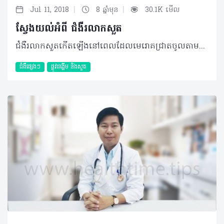
|
|
Jul 11, 2018
8 ឆ្នាំមុន
30.1K មើល
ស្វែងយល់អំពី ជំងឺរលាកសួត
ជំងឺរលាកសួតកើតឡើងនៅពេលដែលមេរោគជ្រាតចូលតាមផ្លូវដង្ហើមទៅក្នុងសួត ហើយប្រព័ន្ធការពាររបស់ខ្លួនយើងមិនអាចទប់ទល់នឹងភាពកាចសាហាវរបស់វាបាន។ មេរោគនេះនឹងបង្កឲ្យមានការរលាកខូចខាតសាច់សួត និងធ្វើឲ្យមុខងារសួតថយចុះ។ នៅសហរដ្ឋអាមេរិច មានអ្នកជំងឺជាង ៦ម៉ឺននាក់បានស្លាប់ដោយសារជំងឺរលាកសួតនេះ។ ដោយឡែក នៅប្រទេសសិង្ហបុរី ជំងឺនេះបានដើរតួជាឃាតករទី២ដែលសំលាប់មនុស្សច្រើនជាងគេបន្ទាប់ពីជំងឺមហារីក។ យោងតាមរបាយការណ៍របស់អង្គការសុខភាពពិភពលោក ជារៀងរាល់ឆ្នាំមានអ្នកស្លាប់ដោយសារជំងឺនេះពី២៥ម៉ឺនទៅ៥លាននាក់។ ចំណែកឯនៅប្រទេសកម្ពុជាយើងវិញ ជំងឺរលាកសួតនេះក៏កំពុងតែសម្លាប់បងប្អូនប្រជាពលរដ្ឋជារៀងរាល់ថ្ងៃដែរ។ ១) រោគសញ្ញា - ក្តៅខ្លួន - ក្អក - ហត់ - ឈឺទ្រូង…។ ២) ការធ្វើរោគវិនិច្ឆ័យ អ្នកដែលប្រឈមមុខនឹងការកើតជំងឺរលាកសួតនេះ មានដូចជា៖ - មនុស្សចាស់ - អ្នកជំងឺដែលមានប្រព័ន្ធការពាររាងកាយខ្សោយ(ជំងឺទឹកនោមផ្អែម ជំងឺខ្សោយតំរងនោម ជំងឺមហារីក ជំងឺអេដស៍...) - អ្នកជំងឺមានបញ្ហាត្បៀតទងសួត ជាដើម។ យ៉ាងណាមិញ អ្នកមានសុខភាពបរិបូរណ៍ធម្មតា ក៏អាចកើតជំងឺរលាកសួតនេះបានដែរ។ ៣)ការព្យាបាល ជំងឺរលាកសួតជាជំងឺដែលអាចព្យាបាលជាសះស្បើយ ប្រសិនបើអ្នកជំងឺមកទទួលការព្យាបាលទាន់ពេលវេលា។ មេរោគដែលបង្កជំងឺនេះមានជាង១០០ប្រភេទ (រួមមានបាក់តេរី វីរុស ផ្សិត ប៉ារ៉ាស៊ីត ជាច្រើនប្រភេទ)។ ដូច្នេះដើម្បីសំគាល់អត្តសញ្ញាណមេរោគទាំងនេះ គ្រូពេទ្យនឹងអាចស្នើសុំ ការថតសួត ការពិនិត្យឈាម ការពិនិត្យកំហាក ការឆ្លុះទងសួតជាដើម ដើម្បីឈានដល់ការព្យាបាលប្រកបដោយប្រសិទ្ធិភាព និងទាន់ពេលវេលា។ ៤) ការវិវឌ្ឍ ផលវិបាកនៃជំងឺនេះ ករណីមិនមានដំណោះស្រាយទាន់ពេលវេលា អាចធ្វើឲ្យមេរោគរីករាលដាលខ្លាំងឡើងៗ រហូតដល់អាចជ្រៀតចូលពេញសារពាង្គកាយទាំងមូល និងអាចធ្វើឲ្យអ្នកជំងឺស្លាប់បាន។ ៥) ការការពារ សព្វថ្ងៃ មានវ៉ាក់សាំងមួយចំនួនអាចកាត់បន្ថយការកើតជំងឺរលាកសួតនេះ ដែលត្រូវបានណែនាំអោយប្រើដូចជាវ៉ាក់សាំងផ្តាសាយInfluenza វ៉ាក់សាំងPneumococcus ជាដើម។ បកស្រាយដោយ ៖ លោក វេជ្ជបណ្ឌិត ពៅ សុធា ឯកទេស ជំងឺប្រព័ន្ធដង្ហើមនៃមន្ទីរពេទ្យ ព្រះកុសមៈ និងមន្ទីរពេទ្យ សូរិយា ©2018 រក្សាសិទ្ធិគ្រប់យ៉ាង​ដោយ Healthtime Corporation ចំពោះគ្រប់អត្ថបទដោយគ្មានផ្នែកណាមួយត្រូវបោះពុម្ពផ្សាយចូល ប្រព័ន្ធអ៊ីនធឺណែតឧបករណ៍អេឡិចត្រូនិកអាត់ជាសំឡេងឬថតចំលងគ្រប់រូបភាពដោយគ្មានការអនុញ្ញាតឡើយ
ជំងឺផ្សេងៗ
ផ្លូវដង្ហើម និងសួត