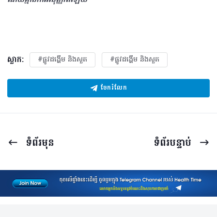
ដោយគ្មានការអនុញ្ញាតឡើយ
ស្លាក:
#ផ្លូវដង្ហើម និងសួត
#ផ្លូវដង្ហើម និងសួត
ចែករំលែក
ទំព័រ​មុន
ទំព័រ​បន្ទាប់