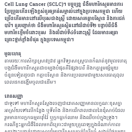
Cell Lung Cancer (SCLC)។ បច្ចុប្បន្ន ជំងឺមហារីកសួតមានការ
ប្រែប្រួលកើនឡើងខ្ពស់គួរឲ្យកត់សម្គាល់នៅក្នុងប្រទេសកម្ពុជា ហើយ
ច្រើនកើតមាននៅលើបុរសជាងស្រ្តី ដោយសារកត្តាបរិស្ថាន និងការជក់
បារី។ គួរបញ្ជាក់ថា ជំងឺមហារីកសួតស្ថិតនៅលំដាប់ទី២ បន្ទាប់ពីជំងឺ
មហារីកថ្លើមចំពោះបុរស និងលំដាប់ទី៤ចំពោះស្ត្រី ដែលមានអត្រា
គ្រោះថ្នាក់ខ្លាំងបំផុត ក្នុងប្រទេសកម្ពុជា។
មូលហេតុ
តាមរយៈការសិក្សាស្រាវជ្រាវ អ្នកវិទ្យាសាស្រ្តបានកំណត់នូវមូលហេតុ
បង្កជំងឺមហារីកសួតជាចម្បងបំផុតគឺផ្សែងបារី និងកត្តារួមផ្សំមួយ
ចំនួនទៀតដូចជា កត្តាបរិស្ថាន និងការប្រឈមជាមួយសារធាតុពុល
ពេលដកដង្ហើមចូលជាដើម។
រោគសញ្ញា
ជាទូទៅ មហារីកសួតស្តែងចេញជារោគសញ្ញាមានលក្ខណៈខុសគ្នា
អាស្រ័យទៅលើកន្លែង ឬទីតាំង និងការរីករាលដាលនៃដុំសាច់ដែល
រួមមានការក្អកធម្មតារ៉ាំរ៉ៃ ឬក្អកធ្លាក់ឈាម និងឈឺចាប់ក្នុងទ្រូង។
ករណីខ្លះអ្នកជំងឺដែលមកពិគ្រោះជាមួយគ្រូពេទ្យក្នុងដំណាក់កាល