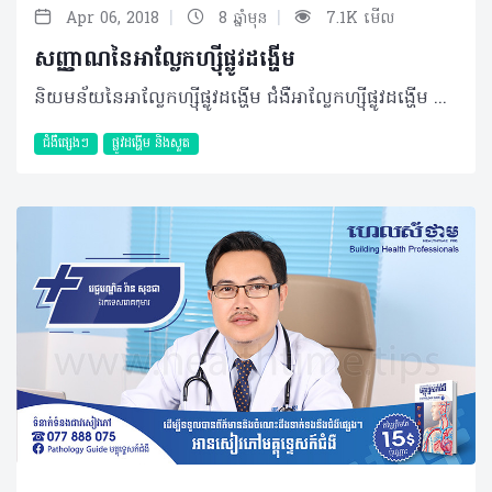
|
|
Apr 06, 2018
8 ឆ្នាំមុន
7.1K មើល
សញ្ញាណនៃអាល្លែកហ្ស៊ីផ្លូវដង្ហើម
និយមន័យនៃអាល្លែកហ្ស៊ីផ្លូវដង្ហើម ជំងឺអាល្លែកហ្ស៊ីផ្លូវដង្ហើម គឺជាប្រតិកម្មដែលបង្កឡើងដោយពពួកអាល្លែកហ្សែនធ្វើឲ្យមានការហើម រលាកតាមផ្លូវដង្ហើម។ សម្រាប់ការអង្កេតនៅប្រទេសកម្ពុជាយើងគឺមានការកើនឡើង ជាក់ស្តែង នៅឆ្នាំ២០០៤ ការសិក្សានៅមន្ទីរពេទ្យព្រះអង្គឌួង ករណីអ្នកជំងឺដែលគាត់មកពិគ្រោះឃើញថាមានអាល្លែកហ្ស៊ី១៥% និងនៅឆ្នាំ២០១៥ការសិក្សានៅមន្ទីរពេទ្យព្រះកេតុមាលា ករណីជំងឺអាល្លែកហ្ស៊ីនេះមានការកើនឡើងរហូតដល់២៨%។ តាមទិន្នន័យនៅឆ្នាំ២០០៦ តំបន់នៃពិភពលោកដែលប្រឈមនឹងអាល្លែកហ្ស៊ីខ្ពស់ជាងគេ គឺអ៊ុយគ្រែន រហូតដល់៤០%។ មូលហេតុបង្កឲ្យមានអាល្លែកហ្ស៊ីផ្លូវដង្ហើម • កត្តាខាងក្រៅ -ការផ្លាស់ប្តូរអាកាសធាតុ ដែលយើងហៅថាអាល្លែកហ្ស៊ីរដូវកាល វាកើតមានឡើងពេលប្តូរពីរដូវក្តៅទៅរដូវត្រជាក់ ឬពីរដូវត្រជាក់មករដូវក្តៅ ឬរដូវផ្ការីកដែលធ្វើឲ្យគាត់អាល្លែកហ្ស៊ីជាមួយលម្អងផ្កា -ការបំពុលបរិស្ថាន ផ្សែងបារី ផ្សែងយានយន្តឬផ្សែងចេញពីរោងចក្រ - គេហដ្ឋានមិនស្អាត មានផ្សិតនៅតោងជាប់ជញ្ជាំង ដោយសារជម្រាបទឹកផ្សេងៗ ផ្សិតដុះពីអាហារផ្អូម ឬផ្សិតពីកាកសំណល់ផ្សេងៗ - សត្វចិញ្ចឹម ដែលមានរោមដូចជាសត្វឆ្កែ សត្វឆ្មា សត្វល្អិត ឬពពួកសត្វកន្លាត ទាំងលាមក ទាំងទឹកនោមរបស់វា -Ascariens ជាសត្វល្អិតតូចបំផុតដែលរស់នៅជាប់កម្រាលព្រំ ភួយ មុង ខ្នើយ កន្ទេលជាដើម។ • កត្តាខាងក្នុង - មកពីចំណីអាហារដូចជា គ្រឿងសមុទ្រ ស៊ុតទឹកដោះគោ អាហារផ្អាប់ និងសណ្តែកដី - ថ្នាំពេទ្យ ថ្នាំបុរាណដែលមានការលាយផ្សំចូលគ្នាជាច្រើនមុខ។ បុគ្គលជាកម្មកររោងចក្រ រស់នៅ និងធ្វើការក្នុងបរិស្ថានមិនល្អ ឬធ្វើការក្នុងកសិដ្ឋានចិញ្ចឹមសត្វប្រឈមមុខខ្ពស់នឹងអាល្លែកហ្ស៊ីផ្លូវដង្ហើមបំផុត។ ចំពោះអ្នកអាល្លែកហ្ស៊ីច្រមុះស្រាប់មាន២០%កើតហឺត រីឯបុគ្គលដែលកើតហឺតមាន៥០%អាល្លែកហ្ស៊ីច្រមុះ។ រោគសញ្ញាជាក់ស្តែង មនុស្សម្នាក់អាចសន្និដ្ឋានថាមានជំងឺអាល្លែកហ្ស៊ីផ្លូវដង្ហើមបានផ្អែកលើរោគសញ្ញាដូចជា រមាស់ច្រមុះ តឹងច្រមុះ កណ្តាស់ ហៀរសំបោរ អាចដល់សួតគឺធ្វើឲ្យហត់ភ្លាមៗបន្ទាប់ពីសញ្ញាក្អកទៅតាមដំណាក់កាល។ រោគសញ្ញាបន្ទាប់បន្សំអាចរួមមានអស់កម្លាំង ឈឺក្បាល និងសញ្ញាលើស្បែក ហើយក៏អាចធ្វើឲ្យអ្នកជំងឺគេងមិនបានឬគេងភ្ញាក់ៗ ប៉ះពាល់ដល់ការសិក្សា ការងារ ក៏ដូចជាសង្គមជាតិទាំងមូល។ យន្តការនៃអាល្លែកហ្ស៊ីផ្លូវដង្ហើម ពេលដែលអាល្លែកហែ្សនចូលដល់ក្នុងខ្លួន កោសិកាមួយហៅថាម៉ាក្រូហ្វាចាប់យកអាល្លែកហ្សែនដើម្បីបង្កើតបានជាអង់ទីក័រ។ នៅពេលអាល្លែកហ្សែនចូលលើកទី២ អង់ទីក័រចាប់យកអាល្លែកហ្សែននោះម្តងទៀត ហើយវាបញ្ចេញជាសារធាតុមួយឈ្មោះថាអ៊ីសស្តាមីន (Histamine)ជាហេតុនាំឲ្យមានការលេចចេញជារោគសញ្ញាអាល្លែកហ្ស៊ីផ្សេងៗ។ ការធ្វើរោគវិនិច្ឆ័យអាល្លែកហ្ស៊ីផ្លូវដង្ហើម ដំបូងត្រូវសាកសួរលម្អិតពីប្រវត្តិរបស់ជំងឺ កើតតាំងពីពេលណា តាំងពីកុមារភាព ឬទើបតែកើតមានឡើងថ្មីៗ ប្រវត្តិគ្រួសារ ដោយសារអាល្លែកហ្ស៊ីជាជំងឺតពូជ ប្រសិនបើឪពុក ឬម្តាយមានអាល្លែកហ្ស៊ី នោះកូនអាចប្រឈមនឹងបញ្ហានេះរហូតដល់៣០%។ មួយវិញទៀត ត្រូវសាកសួររហូតដល់ការរស់នៅរបស់គាត់ ដើម្បីរកមូលហេតុធ្វើឲ្យមានអាល្លែកហ្ស៊ី បរិស្ថានការងាររបស់គាត់ ជាកម្មកររោងចក្រ ធ្វើការនៅកន្លែងមួយគ្មានខ្យល់អាកាសឆ្លងកាត់ ឬហប់ កសិដ្ឋានចិញ្ចឹមសត្វ មុខងារ រួមនឹងបរិស្ថានដែលគាត់រស់នៅ។ បន្ទាប់មកតម្រូវឲ្យអ្នកជំងឺពិនិត្យគ្លីនិកដូចជា មើលច្រមុះ បំពង់ក ដើម្បីរកមើលកត្តាអាល្លែកហ្ស៊ី។ ក្រៅពីនេះ មានការធ្វើតេស្តឈាមដើម្បីសិក្សារក IgE specific រកមើលសារធាតុអាល្លែកហ្ស៊ី និងបច្ចេកទេសចុងក្រោយ គឺការធ្វើតេស្តលើស្បែក ហៅថា Skin Prick Testsដែលមានសារធាតុយកមកធ្វើតេស្តច្រើនយ៉ាង។ អាល្លែកហ្ស៊ីផ្លូវដង្ហើមត្រូវព្យាបាលរបៀបណា? ការព្យាបាលជារឿងមួយសំខាន់បំផុត ជាដំបូងត្រូវផ្អែកលើការសាកសួរអ្នកជំងឺ ប្រសិនបើគាត់មានអាល្លែកហ្ស៊ីជាមួយសារធាតុណាមួយ ត្រូវចៀសសារធាតុនោះ។ ឧទាហរណ៍ បើគាត់ញ៉ាំទឹកដោះគោហើយបណ្តាលឲ្យគាត់ក្អក រមាស់ក ឬកណ្តាស់ ត្រូវណែនាំឲ្យគាត់បញ្ឈប់ នោះគាត់នឹងមានភាពធូរស្រាល។ ដូចនេះ អ្នកជំងឺចាំបាច់ត្រូវធ្វើការអង្កេតខ្លួនឯងផ្ទាល់។ ម៉្យាងទៀត អ្នកជំងឺអាចតម្រូវឲ្យប្រើប្រាស់ថ្នាំប្រភេទប្រឆាំងនឹងអីុសស្តាមីន (Antihistaminic) ឬពពួក Corticoid ទាំងប្រភេទថ្នាំលេប និងថ្នាំបាញ់ទៅតាមសញ្ញាអាល្លែកហ្ស៊ីដែលគ្រូពេទ្យចេញវេជ្ជបញ្ជា។ ជាទូទៅការការពារ និងព្យាបាលជំងឺអាល្លែកហ្ស៊ីផ្លូវដង្ហើមត្រូវធ្វើឡើងទន្ទឹមគ្នា ដោយហាត់ប្រាណជាប្រចាំ ព្រោះវាអាចជួយឲ្យប្រព័ន្ធភាពស៊ាំកាន់តែមានភាពរឹងមាំ ហើយនៅពេលពួកគាត់ប៉ះជាមួយអាលែ្លកហ្សែនតិចតួចនឹងមិនចេញនូវសញ្ញាអាល្លែកហ្ស៊ីនោះទេ។ មួយវិញទៀត ត្រូវប្រកាន់ខ្ជាប់នូវអនាម័យ ផឹកស្អាត ហូបស្អាត រស់នៅស្អាត និងត្រូវទម្លាប់ប្រើម៉ាស់ជាប្រចាំ ឬអាចប្រើប្រាស់ថ្នាំការពារទុកជាមុន។ ប្រដាប់ដង្ហើមជាផ្នែកមួយដ៏សំខាន់នៃរាងកាយនៅពេលមានផលប៉ះពាល់ ឬហើម បុគ្គលនោះត្រូវជួបជាមួយបញ្ហា ទាំងសុខភាព ថវិកា ពេលវេលា ការរៀនសូត្រ ការងារ និងសង្គមទាំងមូល។ ជាក់ស្តែង ជាឧទាហរណ៍ស្រាប់នៅប្រទេសបារាំងឆ្នាំ២០០២ មានការខាតបង់បណ្តាលមកពីបញ្ហាអាល្លែកហ្ស៊ី រហូតដល់៩១៥លានអឺរ៉ូ។ ដូច្នេះគ្រប់គ្នាចាំបាច់ត្រូវចូលរួមប្រយុទ្ធប្រឆាំងជាមួយជំងឺអាល្លែកហ្ស៊ីនេះដោយយ៉ាងហោចណាស់ខិតខំសម្អាតទីក្រុងឲ្យបានស្អាត។ បញ្ជាក់ ៖ ទិវាពិភពលោកប្រយុទ្ធប្រឆាំងជំងឺអាល្លែកហ្ស៊ីនឹងប្រារព្ធឡើងចាប់ពីថ្ងៃទី២២ ដល់ ២៨ ខែមេសាឆ្នាំ២០១៨។ បកស្រាយដោយ ៖​ វេជ្ជបណ្ឌិត សុខ គួង ឯកទេស ត្រចៀក ច្រមុះ បំពង់ក មានតួនាទីជាអនុប្រធានផ្នែកត្រចៀក ច្រមុះ បំពង់ក នៃមន្ទីរពេទ្យព្រះអង្គឌួង ©2018 រក្សាសិទ្ធិគ្រប់យ៉ាង​ដោយ Healthtime Corporation ចំពោះគ្រប់អត្ថបទដោយគ្មានផ្នែកណាមួយត្រូវបោះពុម្ពផ្សាយចូល ប្រព័ន្ធអ៊ីនធឺណែតឧបករណ៍អេឡិចត្រូនិកអាត់ជាសំឡេងឬថតចំលងគ្រប់រូបភាពដោយគ្មានការអនុញ្ញាតឡើយ
ជំងឺផ្សេងៗ
ផ្លូវដង្ហើម និងសួត