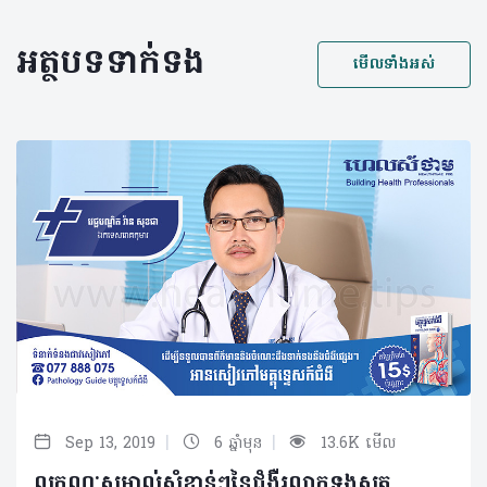
អត្ថបទទាក់ទង
មើលទាំងអស់
|
|
Sep 13, 2019
6 ឆ្នាំមុន
13.6K មើល
លក្ខណៈសម្គាល់សំខាន់ៗនៃជំងឺរលាកទងសួត