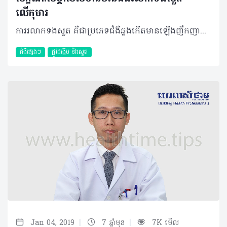
លើកុមារ
ការរលាកទងសួត គឺជាប្រភេទជំងឺឆ្លងកើតមានឡើងញឹកញាប់ចំពោះក្មេងតូច និងទារក ដោយសារមានការរលាក និងស្ទះក្នុងទងសួត (Bronchiole) ដែលភាគច្រើនបង្កឡើងពីវីរុស។ ជាធម្មតារយៈពេលនៃជំងឺរលាកទងសួត គឺនៅអំឡុងខែត្រជាក់។ ជំងឺរលាកទងសួត ចាប់ផ្តើមជាមួយនឹងរោគសញ្ញាប្រហាក់ប្រហែលទៅនឹងជំងឺផ្តាសាយ ប៉ុន្តែវាអាចវិវឌ្ឍទៅជាក្អក ឮសំឡេងពេលដកដង្ហើម និងពេលខ្លះពិបាកដកដង្ហើម។ សញ្ញានៃការរលាកទងសួតអាចស្ថិតនៅពីច្រើនថ្ងៃទៅច្រើនសប្តាហ៍ ឬរហូតដល់មួយខែ។ កុមារភាគច្រើនបានធូរស្រាលដោយការសម្រាកព្យាបាលនៅផ្ទះ និងមានភាគរយតិចបំផុតដែលទាមទារឲ្យមានការព្យាបាលនៅមន្ទីរពេទ្យ។ លក្ខណៈនៃជំងឺ ការរលាកដែលប៉ះពាល់ផ្នែកនៃសួតត្រង់ bronchioles ត្រូវបានហៅថាជាជំងឺរលាកទងសួត។ Bronchioles មានលក្ខណៈតូច បំពង់មែកធាងដែលដឹកនាំខ្យល់ចេញចូលពីសួត។ នៅពេលបំពង់នេះ ត្រូវបានឆ្លងមេរោគ វាឡើងហើម និងពេញដោយស្លេស្ម ដែលធ្វើឲ្យពិបាកក្នុងការដកដង្ហើម។ ជំងឺរលាកទងសួតជាធម្មតាប៉ះពាល់ដល់ក្មេងអាយុក្រោម ២ឆ្នាំ ដែលអាចជាដោយខ្លួនឯងចំពោះក្មេងភាគច្រើន ប៉ុន្តែកុមារខ្លះដែលមានជំងឺនេះត្រូវការជួបប្រឹក្សាជាមួយគ្រូពេទ្យជាចាំបាច់។ ការចម្លងរោគ មូលហេតុចម្បងនៃការរលាកទងសួតគឺបណ្ដាលមកពីវីរុសមានឈ្មោះថា respiratory syncytial virus ឬ RSV។ វីរុសប្រភេទនេះរស់នៅក្នុងដំណក់ទឹកល្អិតៗ ដែលមាននៅក្នុងខ្យល់ពេលអ្នកជំងឺក្អក ឬកណ្តាស់ដែលអាចសាយភាយបានយ៉ាងងាយស្រួលពីមនុស្សម្នាក់ ទៅកាន់មនុស្សម្នាក់ទៀត។ រោគសញ្ញា ជាទូទៅ ការរលាកទងសួត ចាប់ផ្តើមដូចជាជំងឺផ្តាសាយដែរ ដែលកុមារតែងលេចឡើងនូវអាការៈដូចខាងក្រោម៖ • តឹងច្រមុះ ឬហៀរសម្បោរ • ក្អកដែលមានលក្ខណៈស្រាល • ក្តៅខ្លួនលើសពី៣៨ អង្សាសេ • ថយចុះចំណង់អាហារ។ នៅពេលការរលាកទងសួតកាន់តែវិវឌ្ឍធ្ងន់ធ្ងរ កុមារអាចលេចឡើងនូវសញ្ញាបន្ថែមរួមមាន៖ • ដកដង្ហើមញាប់ ឬមានបញ្ហាដង្ហើម៖ ចំពោះទារក សញ្ញាដំបូងអាចជាការផ្អាកដង្ហើមក្នុងរយៈពេលពី ១៥វិនាទី ឬ២០វិនាទី • ឮសំឡេងពេលដកដង្ហើម (ជាធម្មតាមានរយៈពេល៧ថ្ងៃ) • ក្អកធ្ងន់ធ្ងរ (រហូតដល់១៤ថ្ងៃ ឬយូរជាងនេះ) • មានបញ្ហាក្នុងការញ៉ាំ និងផឹក (ដោយសារសញ្ញាផ្សេងៗ)។ ការព្យាបាល ការព្យាបាលសំខាន់បំផុតនៃជំងឺរលាកទងសួត គឺត្រូវប្រាកដថាទារក ឬកូនរបស់អ្នកទទួលបានអុកស៊ីសែនគ្រប់គ្រាន់ ដោយគ្រូពេទ្យ ឬគិលានុបដ្ឋាកត្រូវបឺតស្លេស្មចេញពីច្រមុះកូនអ្នក ឬផ្តល់ខ្យល់មានសំណើម ឬអុកស៊ីសែនសម្រាប់ការដកដង្ហើម។ គួរបញ្ជាក់ថាគ្រូពេទ្យនឹងមិនផ្តល់ថ្នាំអង់ទីប៊ីយ៉ូទិកទេ ព្រោះការរលាកទងសួតបង្កឡើងពីវីរុស ហើយអង់ទីប៊ីយ៉ូទិកមិនមានប្រសិទ្ធភាពសម្លាប់វីរុសបានឡើយ។ ការថែទាំទារក ជាការពិតណាស់ គន្លឹះមួយចំនួនដែលឪពុកម្តាយគួរអនុវត្តដើម្បីជួយដល់កូនៗពីជំងឺរលាកទងសួតនេះរួមមាន៖ • ត្រូវប្រាកដថាកូនអ្នកទទួលបានជាតិទឹកគ្រប់គ្រាន់ • ប្រើប្រាស់ឧបករណ៍ផ្តល់សំណើមក្នុងបន្ទប់គេងរបស់កូនអ្នក • បើកូនអ្នកមិនស្រួលដោយសារក្តៅខ្លួន អ្នកអាចព្យាបាលដោយប្រើប៉ារ៉ាសេតាម៉ុល ឬ Ibuprofen • ចៀសវាងការប្រើ Aspirin ចំពោះក្មេងអាយុតិចជាង ១៨ឆ្នាំ • សម្អាតច្រមុះកូនអ្នកជាមួយសូលុយស្យុងសេរ៉ូមប្រៃ • បើកូនអ្នកមានអាយុលើសពី១ឆ្នាំ អាចផ្តល់អាហារក្តៅឧណ្ហៗ សារធាតុរាវថ្លាដើម្បីសម្រួលបំពង់ក និងជួយកាត់បន្ថយស្លេស្ម • ឲ្យកូនអ្នកគេងកើយខ្នើយបើពួកគេអាយុលើសពីមួយឆ្នាំ (មិនត្រូវប្រើខ្នើយទេបើកូនអ្នកអាយុក្រោម ១ឆ្នាំ) • គួរគេងក្នុងបន្ទប់ជាមួយកូនអ្នក ដូច្នេះ អ្នកនឹងអាចដឹងភ្លាមៗប្រសិនពួកគេពិបាកដកដង្ហើម • មិនអនុញ្ញាតឲ្យមាននរណាម្នាក់ជក់បារីនៅក្បែរកូនអ្នកឡើយ។ ការការពារ អ្នកអាចកាត់បន្ថយឱកាសដែលកូនអ្នកនឹងកើតជំងឺរលាកទងសួតដោយ៖ • លាងសម្អាតដៃអ្នក និងដៃកូនរបស់អ្នកឲ្យបានញឹកញាប់ជាមួយសាប៊ូដុំ និងទឹក ឬប្រើអាល់កុលជូតដៃ • នៅឲ្យឆ្ងាយពីមនុស្សពេញវ័យ ឬក្មេងដែលឈឺ • ចាក់វ៉ាក់សាំងបង្ការជំងឺផ្តាសាយជាប្រចាំចំពោះអ្នក និងកូនតូចរបស់អ្នក។ ជំងឺរលាកទងសួតអាចលាប់ឡើងវិញ ហើយការបង្ករោគអាចកើតឡើងលើសពីម្តងអំឡុងពេលជាមួយគ្នាក្នុងរដូវកាលនៃជំងឺផ្លូវដង្ហើម ហើយអ្នកជំងឺខ្លះអាចមានការបង្ករោគពីវីរុសពីរផ្សេងគ្នាក្នុងពេលតែមួយ។ បន្ថែមពីនោះ គ្រប់អ្នកជំងឺរលាកទងសួតត្រូវរក្សាគម្លាតឲ្យនៅដាច់ដោយឡែកពីអ្នកជំងឺផ្សេងទៀតដែលមាន និងគ្មានជំងឺរលាកទងសួត។ ប្រសិនបើចាំបាច់ អ្នកជំងឺដែលបង្កពីវីរុសដូចគ្នាអាចនៅបន្ទប់ជាមួយគ្នា ទោះជាយ៉ាងណាក៏ដោយបម្រុងប្រយ័ត្នគួរតែត្រូវបានអនុវត្តជានិច្ច។ ការវិវឌ្ឍ គួរបញ្ជាក់ដែរថា កុមារដែលធ្លាប់មានជំងឺរលាកទងសួតអាចនឹងពិបាកដកដង្ហើម ឬដកដង្ហើមឮម្តងទៀតក្នុងកម្រិតតែ៥០% ប៉ុណ្ណោះ។ ម៉្យាងទៀតគេនៅមិនទាន់ច្បាស់ថា តើវីរុសអាចបង្កឲ្យមានជំងឺហឺតបន្ថែមទៀត ឬកុមារដែលមានជំងឺហឺតអាចប្រឈមខ្ពស់ទៅនឹងជំងឺរលាកទងសួតឬយ៉ាងណា។ បកស្រាយដោយ៖ វេជ្ជបណ្ឌិត វ៉ាន សុខជា ឯកទេសរោគកុមារ សញ្ញាបត្រពីប្រទេសបារំាងនិងអូស្ត្រាលី បម្រើការនៅមន្ទីរពេទ្យកុមារជាតិ និងជាប្រធានមន្ទីរសំរាកព្យាបាលរោគកុមារ ម៉ាក់ស៊ីឃែរ អត្ថបទ៖ ដកស្រង់ចេញពីទស្សនាវដ្ដី ហេលស៍ថាម ប្រូ លេខ ៨៣ 2019 រក្សាសិទ្ធិគ្រប់យ៉ាង​ដោយ Healthtime Corporation ចំពោះគ្រប់អត្ថបទដោយគ្មានផ្នែកណាមួយត្រូវបោះពុម្ពផ្សាយចូលប្រព័ន្ធអុីនធឺណែតឧបករណ៍អេឡិចត្រូនិកអាត់ជាសំឡេងឬថតចំលងគ្រប់រូបភាពដោយគ្មានការអនុញ្ញាតឡើយ
ជំងឺផ្សេងៗ
ផ្លូវដង្ហើម និងសួត
|
|
Jan 04, 2019
7 ឆ្នាំមុន
7K មើល