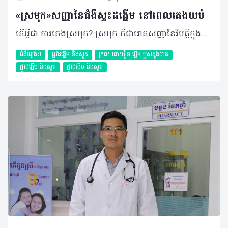
«ស្រមុក»សញ្ញានៃជំងឺស្ទះដង្ហើម នៅពេលគេងយប់
តើអ្វីជា ការគេងស្រមុក? ស្រមុក គឺជារោគសញ្ញានៃវិបត្តិក្នុងការដកដង្ហើម មានន័យថាវាជាសញ្ញាមួយនៃជំងឺដែលឆ្លុះបញ្ចាំងពីការដកដង្ហើមចូលសួតមានការរំខានដោយការត្បៀតនៃផ្លូវដង្ហើម។​ ការត្បៀតនេះអាចមាននៅក្នុងច្រមុះ ឬ​បំពង់ក ដោយសារមានការរីកសាច់ ឬមានដុះសាច់ច្រមុះ បំពង់ក ឬការមិនផ្តល់សញ្ញាពីខួរក្បាល ដែលធ្វើឲ្យខ្យល់អុកស៊ីសែនចូលក្នុងសួតមិនបានគ្រប់គ្រាន់និងខ្យល់ដែលឆ្លងកាត់ផ្លូវតូចចង្អៀត បង្កជាការលាន់ស្រមុក។ សញ្ញានៃការស្រមុកនេះ អាចឈានដល់ជំងឺមួយហៅថា ស្ទះដង្ហើម​នៅពេលគេងយប់ ឬObstructive Sleep Apnea។ តាមការសិក្សាមួយចំនួនបាន រកឃើញថា ស្រមុកអាចជារោគសញ្ញា ដែលមានលក្ខណៈតពូជ ដែលវាអាចឆ្លងពីជំនាន់ មួយទៅជំនាន់មួយទៀត តាមរយៈហ្សែន រួមជាមួយកត្តាខាងក្រៅដូចជា ចំណីអាហារ បរិស្ថាន ពិសេសរូបរាង។ មូលហេតុ កត្តាដែលបង្កឲ្យមានការគេងស្រមុកមានច្រើន រួមមាន៖ • ទម្រង់រូបរាងមាត់ ៖ ទម្រង់មាត់ខុសពីធម្មតាដូចជាចង្កាខើចខ្លី ឬករួញ ឬអ្នកធាត់អាចធ្វើឲ្យសាច់នៅក្នុងបំពង់ក ឬមាត់មានការរីកធំ ហើយនៅពេលគេង ធ្វើឲ្យសាច់នោះទៅបិទនៅផ្លូវដង្ហើមបង្កឲ្យរន្ធនៅផ្លូវដង្ហើមស្ទះបណ្តាលឲ្យគេងស្រមុក។ • អ្នកទទួលទានស្រាច្រើន ៖ កាលណាផឹកនូវជាតិអាល់កុល ឬស្រាច្រើន បង្កឲ្យសាច់ដុំនៅត្រង់ បំពង់ក និងមាត់ទន់ ជាហេតុនាំឲ្យសាច់នោះអាចទៅបិទផ្លូវដង្ហើម។ • បញ្ហាច្រមុះមាត់ ៖ ករណីមានដុះសាច់ច្រមុះ ឬបំពង់ក កាលណាវាវិវឌ្ឍកាន់តែធំទៅៗ វានឹង សង្កត់រន្ធច្រមុះ ធ្វើឲ្យពិបាកក្នុងការដកដង្ហើម ហើយបង្កឲ្យមានសំឡេងស្រមុកឡើង។ • គេងមិនបានគ្រប់គ្រាន់ ៖ កាលណាគេងមិនបានគ្រប់គ្រាន់ធ្វើឲ្យសាច់ដែលស្ថិតនៅត្រង់បំពង់កមានលក្ខណៈទន់ ឬយឺត និងបង្កការរំខានដល់ផ្លូវដង្ហើម។ • ទម្រង់នៃការគេង ៖ ចំពោះអ្នកធាត់ កាលណាគេងផ្ងារធ្វើឲ្យសាច់ធ្លាក់ទៅបិទផ្លូវដង្ហើម បង្កជាសំឡេងស្រមុក។ ការធ្វើរោគវិនិច្ឆ័យ • ការសាកសួរប្រវត្តិអ្នកជំងឺ មើលលើទម្រង់រូបរាង ជំងឺប្រចាំកាយ ដូចជា ទឹកនោមផ្អែម ខ្សោយបេះដូង វិបត្តិចង្វាក់បេះដូង លើសសម្ពាធឈាម។ • ការធ្វើតេស្តភាពរងៀម ឬចេះតែងងុយគេង ពេលថ្ងៃ ឆាប់មួម៉ៅ ខឹង ថប់ទ្រូង ឈឺក្បាល ពេលព្រឹក បត់ជើងតូចច្រើនពេលយប់ គេងមិន ស្កប់ស្កល់ និងឡើងទម្ងន់។ • ការធ្វើតេស្តម៉្យាងហៅថា Polygraphy៖ ឃើញ Apnea Hypopnea Index (AHI)> ៥ដងក្នុងមួយម៉ោង នោះរោគវិនិច្ឆ័យជាជំងឺស្ទះដង្ហើមនៅពេលគេង។ ការព្យាបាល ជាទូទៅ ការព្យាបាលបញ្ហាស្រមុកដែលបង្កឲ្យមានការស្ទះដង្ហើមនៅពេលគេងយប់ អាស្រ័យទៅតាមប្រភេទនៃការស្ទះ រួមមាន៖ • Central Sleep Apnea ៖ ជាការស្ទះដង្ហើម​នៅពេលគេងមានមណ្ឌលនៅខួរក្បាល មានន័យ​ថាការបញ្ជារបស់ខួរក្បាលលើផ្លូវដង្ហើមលែង​ដំណើរការជាហេតុនាំឲ្យចង្វាក់នៃការដកដង្ហើមត្រូវបានបាត់។ • Obstructive Sleep Apnea ៖ ជាការ ស្ទះនៅបំពង់ក ដែលវាអាចមានមូលហេតុច្រើន ដូចបានរៀបរាប់ខាងលើ។ ដូចនេះ ប្រសិនបើស្ទះផ្លូវដង្ហើមនៅបំពង់ក ដោយមានសាច់ដុះ គ្រូពេទ្យនឹងអាចណែនាំឲ្យធ្វើការ កាត់សាច់នោះចេញ ឬធ្វើការពិចារណាលើការ ប្រើប្រាស់ម៉ាស៊ីនហៅថា CPAP ពាក់នៅពេល គេងយប់ និងវះកាត់ប្តូរទម្រង់ ប្រសិនបើអ្នកជំងឺមានសញ្ញាស្រមុកបង្កឲ្យស្ទះដង្ហើមដោយសារចង្កាខើចខ្លីជាដើម។ ផលវិបាក គួរបញ្ជាក់ថា អ្នកជំងឺនឹងអាចមានគ្រោះថ្នាក់ដល់អាយុជីវិតដោយសារវិបត្តិចង្វាក់បេះដូង ខូចសាច់ដុំបេះដូង និងការដាច់សរសៃឈាមខួរក្បាល (Stroke) បើអាការៈស្រមុករបស់គាត់មានការស្ទះដង្ហើមនៅពេលគេងយប់ ហើយមិនបានទទួលការព្យាបាលជាមួយវេជ្ជបណ្ឌិតឯកទេសឲ្យបានទាន់ពេលវេលា។ ក្រៅពីនេះ ការស្ទះដង្ហើមនៅពេលគេងយប់ អាចប៉ះពាលសកម្មភាពប្រចាំថ្ងៃ ដូចជា៖ • គ្រោះថ្នាក់ចរាចរណ៍ • កាន់តែលើសទម្ងន់ • ប្រឈមការកើតជំងឺទឹកនោមផ្អែម ឬបន្ថយប្រសិទ្ធភាពព្យាបាល បើគាត់មានជំងឺទឹកនោមផ្អែមស្រាប់ • ងាយប្រឈមនឹងការឡើងសម្ពាធឈាម​ ឬបន្ថយប្រសិទ្ធភាពព្យាបាលបើគាត់មានជំងឺលើសឈាម • មានវិបត្តិផ្លូវចិត្ត បាក់ទឹកចិត្ត • ឡើងខ្លាញ់ និងវិបត្តិមេតាបូលិក ជាដើម។ ការការពារ • កាត់បន្ថយការទទួលទានគ្រឿងស្រវឹង • ចៀសវាងការប្រើប្រាស់ថ្នាំងងុយគេងច្រើន • ប្តូររបៀបរបបក្នុងការរស់នៅ ដើម្បីបន្ថយទម្ងន់ • ប្រើប្រាស់ឧបករណ៍ជំនួយនៅពេលគេង (CPAP) • ធ្វើការវះកាត់សាច់ដែលសល់នៅក្នុងមាត់។ ស្រមុក ជាសញ្ញាអាសន្នដែលអាចវិវឌ្ឍទៅរកការមានជំងឺស្ទះដង្ហើមនៅពេលគេងយប់ និងជាមូលហេតុនៃជំងឺធ្ងន់ធ្ងរជាច្រើនដែលគ្រប់គ្នាត្រូវប្រុងប្រយ័ត្ន។ ដូច្នេះ ប្រសិនមានសញ្ញាសង្ស័យគួរធ្វើការណាត់ជួបគ្រូពេទ្យ ដើម្បីធ្វើតេស្តស្រមុក រកបញ្ហានៃការស្ទះដង្ហើមពេលគេងយប់ និងធ្វើការព្យាបាលឲ្យបានទាន់ពេលវេលា។ បកស្រាយដោយ​ ៖ សាស្ត្រាចារ្យ មហាបរិញ្ញា វ៉ាន់ មិច ឯកទេសវេជ្ជសាស្ត្រទូទៅ និងជំងឺសួត នៃមន្ទីរពេទ្យមិត្តភាពខ្មែរ-សូវៀត និងជាប្រធានសមាគមគ្រូពេទ្យសួត កម្ពុជា ©2018 រក្សាសិទ្ធិគ្រប់យ៉ាង​ដោយ Healthtime Corporation ចំពោះគ្រប់អត្ថបទដោយគ្មានផ្នែកណាមួយត្រូវបោះពុម្ពផ្សាយចូលប្រព័ន្ធអ៊ីនធឺណែត ឧបករណ៍អេឡិចត្រូនិក អាត់ជាសំឡេង ឬថតចំលងគ្រប់រូបភាពដោយគ្មានការអនុញ្ញាតឡើយ
ជំងឺផ្សេងៗ
ផ្លូវដង្ហើម និងសួត
ក្រពះ​ ពោះវៀន​ ថ្លើម ឫសដូងបាត
ផ្លូវដង្ហើម និងសួត
ផ្លូវដង្ហើម និងសួត