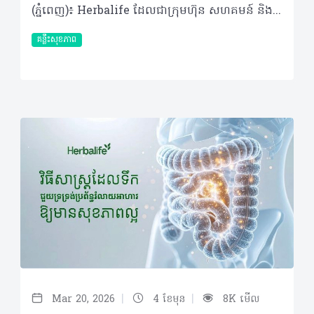
(ភ្នំពេញ)៖ Herbalife ដែលជាក្រុមហ៊ុន សហគមន៍ និងវេទិកាភ្ជាប់ទំនាក់ទំនង លំដាប់ថ្នាក់ពិភពលោក ផ្នែកសុខភាព និងសុខុមាលភាពបានចែករំលែកអំពី គន្លឹះ ៥ យ៉ាង ដើម្បីរក្សាសុខភាពបេះដូងឱ្យរឹងមាំទៅតាមវ័យ។ បេះដូងគឺជាសរីរាង្គមួយដែលមានទំហំតូច ប៉ុន្តែមានតួនាទីធំ ដោយវាទទួលខុសត្រូវក្នុងការថែរក្សាអ្នកឱ្យមានជីវិតរស់នៅ និងមានសុខភាពល្អជារៀងរាល់ថ្ងៃ រាល់នាទី និងរាល់វិនាទី។ បេះដូងច្របាច់ និងបញ្ជូនឈាម និងអុកស៊ីសែនទៅកាន់សួត និងរាងកាយរបស់អ្នក ព្រមទាំងកម្ចាត់ឧស្ម័នកាបូនិចចេញពីចរន្តឈាម ដែលមុខងារទាំងនេះគឺជាស្នូលនៃសុខភាពទូទៅរបស់អ្នក។ បេះដូងគឺជាសរីរាង្គដែលងាយរងគ្រោះ ដូចជាជំងឺបេះដូង និងជំងឺដាច់សរសៃឈាមខួរក្បាល ដែលស្ថានភាពទាំងនេះត្រូវបានគេដឹងថាជាឃាតករដ៏ធំបំផុតមួយក្នុងពិភពលោក ដោយបានឆក់យកជីវិតមនុស្សអស់ ១៨.៦ លាននាក់នៅទូទាំងសកលលោកក្នុងមួយឆ្នាំៗ។ អាយុកាន់តែច្រើន ហានិភ័យនៃជំងឺបេះដូងកាន់តែខ្ពស់។ នៅក្នុងប្រទេសអភិវឌ្ឍន៍ • អត្រាអ្នកឈឺបេះដូងកើនឡើងខ្លាំង (លើសពី ១០ ភាគរយ) ចំពោះមនុស្សអាយុចាប់ពី ៧០ ឆ្នាំឡើងទៅ។ ៨០ ភាគរយនៃអ្នកស្លាប់ដោយសារជំងឺបេះដូង គឺជាមនុស្សចាស់ដែលមានអាយុចាប់ពី ៦៥ ឆ្នាំឡើងទៅ។ គន្លឹះស្តីពីសុខភាពបេះដូង និងការឈានចូលវ័យចាស់ដោយមានសុខភាពល្អ នេះគឺជាគន្លឹះល្អៗចំនួន ប្រាំយ៉ាង ដើម្បីឱ្យអ្នកចាប់ផ្តើមដំណើរនេះ សម្រាប់ជីវិតដែលមានសុខភាពល្អប្រសើរជាងមុនទាំងនៅពេលបច្ចុប្បន្ន និងទៅអនាគត។ គន្លឹះទី១៖ ស្វែងយល់ពីហានិភ័យសុខភាពរបស់អ្នក គន្លឹះដំបូងនៃការថែរក្សាសុខភាពបេះដូង គឺការដឹងពីសុខភាពរបស់អ្នកតាមរយៈការទៅជួបគ្រូពេទ្យដើម្បីពិនិត្យសុខភាពឱ្យបានទៀងទាត់។ការពិនិត្យសុខភាពបានជាប់លាប់ជារឿងសំខាន់ខ្លាំងណាស់ ព្រោះសម្ពាធឈាមខ្ពស់ គឺជាកត្តាហានិភ័យចម្បងបំផុតនៃជំងឺសរសៃឈាមបេះដូង ហើយវាត្រូវបានគេចាត់ទុកជា "ឃាតករលាក់មុខ" ដោយសារតែវាមិនបង្ហាញចេញនូវសញ្ញាព្រមាន ឬរោគសញ្ញាអ្វីច្បាស់ៗឡើយ។ហេតុដូច្នេះ ការពិនិត្យសម្ពាធឈាមឱ្យបានទៀងទាត់ គឺជារឿងចាំបាច់បំផុត ព្រោះប្រសិនបើទុកចោលដោយមិនបានពិនិត្យ និងព្យាបាលទាន់ពេលវេលាទេ វានឹងបង្កើនហានិភ័យនៃជំងឺបេះដូង និងជំងឺដាច់សរសៃឈាមខួរក្បាលបាន។ គន្លឹះទី២៖ កាត់បន្ថយទម្លាប់រស់នៅដែលមិនល្អចំពោះសុខភាព ការផ្តាច់បារីជាវិធីដ៏ល្អបំផុតក្នុងការការពារបេះដូង ព្រោះហានិភ័យជំងឺបេះដូងនឹងថយចុះភ្លាមៗបន្ទាប់ពីឈប់ជក់។ ជាទូទៅ ការជក់បារីបំផ្លាញសរសៃឈាមអាកទែឱ្យរួមតូចដោយសារការកកខ្លាញ់ ដែលអាចបង្កជាការឈឺទ្រូងជាសញ្ញាព្រមាន ឬអាចឈានទៅដល់ការគាំងបេះដូង និងដាច់សរសៃឈាមខួរក្បាលដោយមិនដឹងខ្លួន។ ដូច្នេះ អ្នកគួរតែបោះបង់ទម្លាប់មិនល្អក្រវាត់ចោលនូវឧបករណ៍ជក់បារី រួចជំនួសមកវិញនូវផលិតផលជំនួសជាតិនីកូទីន។ ការបោះបង់ចោលទម្លាប់មិនល្អទាំងនេះ នឹងជួយឱ្យរាងកាយទាំងមូលទទួលបានសុខភាពល្អ។ គន្លឹះទី៣៖ រក្សារបបអាហារដែលល្អចំពោះសុខភាពបេះដូង អាហារូបត្ថម្ភដែលល្មមសមរម្យនៃកាឡូរីដែលអ្នកគួរទទួលទាន គួរមានកាបូអ៊ីដ្រាត ៤០ ភាគរយ ប្រូតេអ៊ីន ៣០ ភាគរយ និងខ្លាញ់ល្អ ៣០ ភាគរយ ព្រមទាំងជាតិសរសៃ ២៥ ក្រាម និងទឹកប្រាំបីកែវក្នុងមួយថ្ងៃ។ លើសពីនេះ ការញ៉ាំបន្លែ ផ្លែឈើ និងគ្រាប់ធញ្ញជាតិ នឹងជួយផ្តល់វីតាមីន និងជាតិរ៉ែល្អៗជាច្រើន។ អាហារសម្បូរអូមេហ្គា-៣ ដូចជាត្រីមានជាតិខ្លាញ់ និងគ្រាប់ពូជផ្សេងៗ អាចជួយកាត់បន្ថយហានិភ័យជំងឺបេះដូងផងដែរ។ ត្រីក៏ជាអាហារជំនួសសាច់គោដ៏ល្អដើម្បីចៀសវាងខ្លាញ់ឆ្អែតខ្ពស់ ហើយជាតិអូមេហ្គា-៣ដែលមានក្នុងត្រីក៏ជួយបញ្ចុះកម្រិតកូឡេស្តេរ៉ុល និងទ្រីគ្លីសេរីត ដើម្បីទ្រទ្រង់ប្រព័ន្ធសរសៃឈាមបេះដូងទៀតផង។ គន្លឹះទី៤៖ ធ្វើឱ្យបេះដូងរបស់អ្នកលោតញាប់ ការធ្វើលំហាត់ប្រាណ និងសកម្មភាពរាងកាយទៀងទាត់ផ្តល់ផលប្រយោជន៍ជាច្រើនដោយវាជួយឱ្យសរសៃឈាមសម្រាក និងពង្រីកខ្លួន ធ្វើឱ្យឈាមហូរទៅចិញ្ចឹមបេះដូងបានល្អ។ សកម្មភាពនេះរំញោចការផលិតសារធាតុនីទ្រីកអុកស៊ីតដើម្បីការពារប្រព័ន្ធសរសៃឈាមបេះដូង។ អ្នកគួរតែធ្វើលំហាត់ប្រាណកម្រិតមធ្យមយ៉ាងហោចណាស់ ៣០ នាទីក្នុងមួយថ្ងៃ ហើយបើគ្មានពេលគ្រប់គ្រាន់ទេ អ្នកអាចជំនួសដោយការដើរខ្លីៗមុនពេលធ្វើការ ដូចជាការចតឡានម៉ូតូឱ្យឆ្ងាយពីការិយាល័យ ឬការឈរធ្វើការខ្លះដើម្បីចៀសវាងការអង្គុយយូរៗពេញមួយថ្ងៃ។ គន្លឹះទី៥៖ កាត់បន្ថយកម្រិតស្ត្រេសរបស់អ្នក ទោះបីជាគ្មានការផ្សារភ្ជាប់ផ្ទាល់រវាងភាពស្ត្រេសខ្ពស់ និងជំងឺបេះដូង ប៉ុន្តែស្ត្រេសអាចបង្កហានិភ័យដោយប្រយោល ដូចជាធ្វើឱ្យឡើងសម្ពាធឈាម ធ្វើឱ្យអ្នកញ៉ាំច្រើនហួសប្រមាណ ខ្ជិលមិនធ្វើលំហាត់ប្រាណ ឬធ្វើឱ្យអ្នកជក់បារី។ ស្ត្រេសរ៉ាំរ៉ៃក៏ជម្រុញអរម៉ូនអង់ដ្រេណាលីន និងខទីសូលឱ្យកើនឡើង ដែលនាំឱ្យប្រឈមនឹងការគាំងបេះដូងផងដែរ។ ហេតុនេះ អ្នកគួរតែចំណាយពេលសម្រាក និងធ្វើអ្វីដែលសប្បាយចិត្ត ព្រោះមនុស្សដែលអាចគ្រប់គ្រងស្ត្រេសឱ្យនៅកម្រិតទាបបាន តែងមានទំនោរចង់ហាត់ប្រាណ និងមានចំណង់ញ៉ាំអាហារដែលមានសុខភាពល្អ។ ការអនុវត្តរបៀបរស់នៅសកម្ម និងមានសុខភាពល្អចាប់ពីពេលនេះតទៅ គឺជារឿងចាំបាច់បំផុតដើម្បីការពារជំងឺបេះដូង និងរក្សាបេះដូងឱ្យរឹងមាំទៅថ្ងៃអនាគត។ អំពីក្រុមហ៊ុន Herbalife ក្រុមហ៊ុន Herbalife (NYSE: HLF) គឺជាក្រុមហ៊ុនសុខភាព និងសុខុមាលភាពឈានមុខគេ និងជាសហគមន៍ដែលកំពុងផ្លាស់ប្តូរជីវិតរបស់មនុស្សជាមួយនឹងផលិតផលអាហារូបត្ថម្ភដ៏អស្ចារ្យ និងជាឱកាសអាជីវកម្មសម្រាប់សមាជិកឯករាជ្យ​របស់ខ្លួនចាប់តាំងពីឆ្នាំ 1980។ ក្រុមហ៊ុនផ្តល់ជូននូវផលិតផលដែលគាំទ្រដោយវិទ្យាសាស្រ្តដល់អ្នកប្រើប្រាស់នៅក្នុងទីផ្សារជាង 90។ តាមរយៈសមាជិកឯករាជ្យដែលផ្តល់ជូននូវការបណ្តុះបណ្តាលមួយទល់មួយ និងផ្តល់ការគាំទ្រសហគមន៍ដោយបំផុសគំនិតឱ្យអតិថិជនប្រកាន់ខ្ជាប់នូវរបៀបរស់នៅដែលមានភាពសកម្ម។
គន្លឹះសុខភាព
|
|
Mar 20, 2026
4 ខែមុន
8K មើល