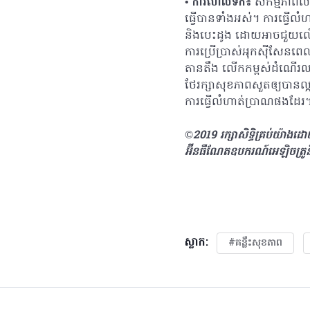
• ការហែលទឹក៖
សកម្មភាពលំហ
ធ្វើបានទាំងអស់។ ការធ្វ
និងបេះដូង ដោយអាចជួយលើកក
ការប្រើប្រាស់អុកស៊ីសែនពេ
តានតឹង លើកកម្ពស់ដំណើរឈាម
ថែរក្សាសុខភាពសួតឲ្យបានល្
ការធ្វើលំហាត់ប្រាណផងដែរ
©2019 រក្សាសិទ្ធិគ្រប់យ៉ាង​
អ៊ីនធឺណែតឧបករណ៍អេឡិចត្រូ
ស្លាក:
#គន្លឹះសុខភាព