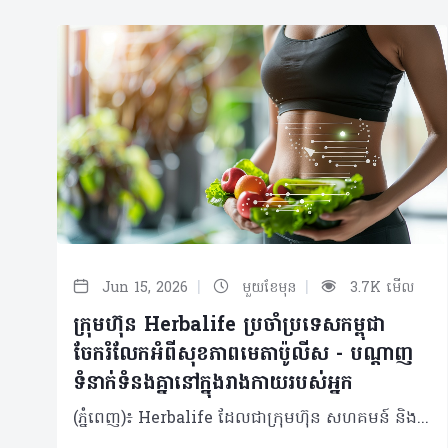
|
|
Jun 15, 2026
មួយខែមុន
3.7K មើល
ក្រុមហ៊ុន Herbalife ប្រចាំប្រទេសកម្ពុជា
ចែករំលែកអំពីសុខភាពមេតាប៉ូលីស - បណ្តាញ
ទំនាក់ទំនងគ្នានៅក្នុងរាងកាយរបស់អ្នក
(ភ្នំពេញ)៖ Herbalife ដែលជាក្រុមហ៊ុន សហគមន៍ និងវេទិកាភ្ជាប់ទំនាក់ទំនង លំដាប់ថ្នាក់ពិភពលោក ផ្នែកសុខភាព និងសុខុមាលភាពបានចែករំលែកអំពី សុខភាពមេតាប៉ូលីសនិងបណ្តាញទំនាក់ទំនងគ្នានៅក្នុងរាងកាយរបស់អ្នក។ សុខភាពមេតាប៉ូលីស មិនមែនត្រឹមតែជាការគ្រប់គ្រងទម្ងន់ ឬជាតិស្ករនោះទេ ប៉ុន្តែវាគឺជាសមត្ថភាពរបស់រាងកាយក្នុងការបំប្លែងអាហារទៅជាថាមពលប្រកបដោយប្រសិទ្ធភាព។ វាក៏រួមបញ្ចូលទាំងការរក្សាកម្រិតជាតិស្ករ ជាតិខ្លាញ់ សម្ពាធឈាមឱ្យនៅកម្រិតល្អ និងការបង្ការការរលាករ៉ាំរ៉ៃក្នុងរាងកាយផងដែរ។ ការផ្លាស់ប្តូររបបអាហារ ការរស់នៅបែបអង្គុយច្រើនមិនសូវបញ្ចេញកម្លាំង គឺជាកត្តាជម្រុញឱ្យសុខភាពមេតាប៉ូលីសធ្លាក់ចុះ​។​ វាជាការចាំបាច់ដែលយើងត្រូវយកចិត្តទុកដាក់លើសុខភាពមេតាប៉ូលីសឱ្យបានតាំងពីដំបូង។​ យើងអាចធ្វើទៅបានតាម​រយៈ​ការទទួលទានអាហារដែលមានជីវជាតិគ្រប់គ្រាន់ និងការរក្សាទម្លាប់រស់នៅល្អៗឱ្យបានជាប់លាប់។ ការពង្រឹងសុខភាពមេតាប៉ូលីស មិនមែនជាការដោះស្រាយមួយឆាវៗនោះទេ ប៉ុន្តែវាទាមទារឱ្យយើងផ្ដោតលើការស្តារតុល្យភាពនៃប្រព័ន្ធរាងកាយទាំងមូលឡើងវិញ។ ខាងក្រោមនេះគឺជាវិធីសាស្ត្រមួយចំនួនដើម្បីសម្រេចគោលដៅនេះ៖ គន្លឹះទី ១៖ សមាសធាតុផ្សំនៃរាងកាយពិតជាសំខាន់ (Body composition matters) មេតាប៉ូលីស មិនមែនរងឥទ្ធិពលពីទម្ងន់ខ្លួនតែមួយមុខនោះទេ ប៉ុន្តែវាអាស្រ័យទៅលើសមាសធាតុផ្សំនៃរាងកាយទាំងមូល។ ការដឹងពីអត្រាធៀបរវាង សាច់ដុំ និងខ្លាញ់ ផ្តល់រូបភាពច្បាស់លាស់អំពីសុខភាពមេតាប៉ូលីស ជាងការមើលតែលើទម្ងន់ ឬសន្ទស្សន៍ម៉ាសរាងកាយ (BMI) តែម្យ៉ាង។ សាច់ដុំ កោសិកាសាច់ដុំគឺជាផ្នែកដែលសកម្មខ្លាំងក្នុងការធ្វើមេតាប៉ូលីស ដូច្នេះការមានសាច់ដុំកាន់តែច្រើន មានន័យថារាងកាយរបស់អ្នកប្រើប្រាស់ថាមពលកាន់តែច្រើន សូម្បីតែក្នុងពេលដែលអ្នកកំពុងសម្រាកក៏ដោយ។ ខ្លាញ់ ជាផ្នែកសំខាន់នៃសុខភាពមេតាប៉ូលីស វាជាប្រភពថាមពលដែលរាងកាយពឹងផ្អែកពេញមួយថ្ងៃ ហើយវាក៏ជាផ្នែកមួយ​ដែលជួយបង្កើតភ្នាសការពារកោសិកាផងដែរ។ ទោះជាយ៉ាងណាក៏ដោយ ខ្លាញ់ច្រើនពេក ជាពិសេសខ្លាញ់មិនល្អនៅជុំវិញសរីរាង្គខាងក្នុង (Internal Organ) អាចរំខានដល់តុល្យភាពមេតាប៉ូលីស និងអាច បង្កើនហានិភ័យនៃការរលាកផ្សេងៗ។ ខ្លាញ់ល្អ ដូចជាអាស៊ីតខ្លាញ់អូមេហ្គា-៣ (Omega-3) នៅក្នុងត្រី ខ្លាញ់នៅក្នុងគ្រាប់ធញ្ញជាតិ និងប្រេងអូលីវ គឺជួយពង្រឹងមុខងារមេតាប៉ូលីស។ ការស្រាវជ្រាវបានបង្ហាញថា អូមេហ្គា-៣ ជួយដល់ការបង្កើតសាច់ដុំ និងស្តារសាច់ដុំក្រោយហាត់ប្រាណឡើងវិញផងដែរ។ លើសពីនេះ វាក៏ជួយឱ្យរាងកាយប្រើប្រាស់ជាតិស្ករបានល្អ (អាំងស៊ុយលីន) ជួយគ្រប់គ្រងទម្ងន់ និងការពារកុំឱ្យបាត់បង់កម្លាំងសាច់ដុំ ចំពោះមនុស្សចាស់ដែលប្រឈមនឹងការស្រកសាច់ដុំតាមវ័យផងដែរ។ គន្លឹះទី ២៖ ការគ្រប់គ្រងកម្រិតជាតិស្ករក្នុងឈាម ការរក្សាកម្រិតជាតិស្ករក្នុងឈាមឱ្យមានលំនឹង គឺជាចំណុចដ៏សំខាន់បំផុតសម្រាប់សុខភាពមេតាប៉ូលីស។ នៅពេលយើងញ៉ាំកាបូអ៊ីដ្រាត ជាតិស្ករនឹងចូលទៅក្នុងឈាម រាងកាយនឹងបញ្ចេញអាំងស៊ុយលីន ដើម្បីជួយបញ្ជូនជាតិស្ករទាំងនោះទៅក្នុងកោសិកាសម្រាប់បង្កើតជាថាមពល។ ផ្ទុយទៅវិញ ការញ៉ាំអាហារដែលមានជាតិស្ករខ្ពស់ ញឹកញាប់ពេក (ដូចជា នំខេក នំបុ័ងស ឬភេសជ្ជៈផ្អែម) ដែលខ្វះជាតិសរសៃ និងប្រូតេអ៊ីន នឹងធ្វើឱ្យជាតិស្ករក្នុងឈាមឡើងខ្ពស់ខ្លាំងភ្លាមៗ ដែលបន្ទាប់មកបង្ខំឱ្យរាងកាយបញ្ចេញអាំងស៊ុយលីនមកច្រើនហួសប្រមាណ ដែលយូរៗទៅនឹងធ្វើឱ្យមេតាប៉ូលីសចុះខ្សោយ។ ដើម្បីឱ្យរាងកាយគ្រប់គ្រងថាមពលបានល្អ យើងគួរផ្តោតលើអាហារដែលមានតុល្យភាពដូចជា ម្សៅដែលមិនសូវឡើងជាតិស្ករខ្លាំង (Low-glycemic) ប្រូតេអ៊ីន ខ្លាញ់ល្អ និងជាតិសរសៃឱ្យបានច្រើន។ ការទទួលទានអាហារឱ្យទៀងពេលវេលា និងការចៀសវាងការទទួលទានពេលយប់ជ្រៅ គឺមានសារៈសំខាន់ខ្លាំងណាស់ ដើម្បីឱ្យប្រព័ន្ធមេតាប៉ូលីសដំណើរការស្របទៅតាមអ្វីដែលដែលរាងកាយអ្នកទម្លាប់ពីធម្មជាតិមកស្រាប់។ ការធ្វើបែបនេះ នឹងជួយឱ្យរាងកាយប្រើប្រាស់អាំងស៊ុយលីនបានកាន់តែមានប្រសិទ្ធភាព និងជួយឱ្យការទាញយកថាមពលមកប្រើប្រាស់បានកាន់តែល្អប្រសើរ។ គន្លឹះទី ៣៖ សុខភាពពោះវៀន ពោះវៀនត្រូវបានគេហៅថាជា "ខួរក្បាលទីពីរ" របស់រាងកាយ ហើយវាគឺជាកត្តាដ៏សំខាន់បំផុតមួយដែលជួយជម្រុញសុខភាពមេតាប៉ូលីស។ នៅក្នុងពោះវៀនមានមីក្រូសារពាង្គកាយតូចៗរាប់លាន ដែលធ្វើការងារយ៉ាងជិតស្និទ្ធជាមួយសរីរាង្គ​ផ្សេង​ៗ ដើម្បីជួយដល់ការបំប្លែងសារធាតុចិញ្ចឹម និងការទាញយកថាមពលពីអាហារ។ ប្រសិនបើពោះវៀនមានសុខភាពល្អ និងមានតុល្យភាព នោះមានន័យថាមេតាប៉ូលីសក៏ដំណើរការបានល្អផងដែរ។ សុខភាពពោះវៀន គឺជាដំណើរការដែលត្រូវធ្វើការបន្តិចម្តងៗ តាមរយៈការញ៉ាំអាហារដែលមានប្រូបាយអូទិក (Probiotics) អាហារដែលមានជាតិសរសៃ (Prebiotics)​ របបអាហារដែលមានតុល្យភាព និងការរស់នៅប្រកបដោយទម្លាប់ល្អ។ ការអនុវត្តទម្លាប់ទាំងនេះជាប់លាប់ នឹងជួយចិញ្ចឹមមីក្រូសារពាង្គកាយល្អៗក្នុងពោះវៀនឱ្យកាន់តែរឹងមាំ ដែលជួយដល់ប្រព័ន្ធភាពស៊ាំ កាត់បន្ថយការរលាកក្នុងរាងកាយ និងជម្រុញឱ្យប្រព័ន្ធមេតាប៉ូលីសដំណើរការបានកាន់តែប្រសើរ។ គន្លឹះទី ៤៖ ការសម្រាក និងការស្តារឡើងវិញ (Rest and reset) ការគេងបានស្កប់ស្កល់ និងការគ្រប់គ្រងស្ត្រេសបានល្អ ជួយឱ្យអ័រម៉ូនក្នុងរាងកាយមានលំនឹង ដែលជួយឱ្យប្រព័ន្ធមេតាប៉ូលីសដំណើរការបានល្អ ជួយគ្រប់គ្រងចំណង់អាហារ និងរក្សាកម្រិតជាតិស្ករក្នុងឈាមឱ្យមានស្ថេរភាព។ អ្វីដែលស្បែករបស់អ្នកអាចប្រាប់អំពីសុខភាពមេតាប៉ូលីស ទោះបីជាសុខភាពមេតាប៉ូលីសដំណើរការនៅខាងក្នុងក៏ដោយ ប៉ុន្តែផលប៉ះពាល់របស់វាក៏អាចបង្ហាញឱ្យឃើញនៅលើស្បែកផងដែរ។ ទោះបីជាសុខភាពស្បែកមិនមែនជាអ្នកកំណត់មុខងារមេតាប៉ូលីសក៏ដោយ ប៉ុន្តែវាអាចឆ្លុះបញ្ចាំងពីអតុល្យភាពដែលពាក់ព័ន្ធនឹងសុខភាពពោះវៀន ការគ្រប់គ្រងជាតិស្ករ សមាសធាតុផ្សំនៃរាងកាយ ការគេង ព្រមទាំងស្ត្រេសផងដែរ។ ស្បែកដែលថ្លា និងភ្លឺរលោង (Glass skin) ដែលមនុស្សជាច្រើនប្រាថ្នាចង់បាន គឺចាប់ផ្តើមចេញពីការផ្តល់អាហារូបត្ថម្ភដល់រាងកាយពីខាងក្នុង ៖ ប្រូតេអ៊ីន៖ ការទទួលទានប្រូតេអ៊ីនឱ្យបានគ្រប់គ្រាន់ជួយដល់ការជួសជុល និងបង្កើតកោសិកាស្បែកថ្មី បន្លែផ្លែឈើចម្រុះពណ៌៖ ផ្តល់នូវសារធាតុប្រឆាំងអុកស៊ីតកម្ម ដូចជាវីតាមីន A, C, E និងសារធាតុរុក្ខជាតិ (Phytonutrients) ដែលជួយការពារប្រឆាំងនឹងភាពតានតឹងអុកស៊ីតកម្ម និងជួយដល់ការបង្កើត Collagen ការរក្សាជាតិទឹក៖ ការញ៉ាំទឹកឱ្យបានគ្រប់គ្រាន់ និងអាហារដែលមានជីវជាតិចម្រុះមុខ ជួយរក្សារស្បែកឱ្យមានភាពយឺត និងស្រស់ថ្លា សុខភាពមេតាប៉ូលីសល្អ គឺជាការរៀបចំប្រព័ន្ធរាងកាយឱ្យមានភាពស៊ីសង្វាក់គ្នា។ ការជ្រើសរើសទម្លាប់ល្អៗជារៀងរាល់ថ្ងៃ ទោះបីជាជារឿងតូចតាច ក៏អាចបង្កើតជាគ្រឹះដ៏រឹងមាំសម្រាប់សុខភាពមេតាប៉ូលីស និងជួយឱ្យមានសុខភាពល្អក្នុងរយៈពេលវែង។ អំពីក្រុមហ៊ុន Herbalife ក្រុមហ៊ុន Herbalife (NYSE: HLF) គឺជាក្រុមហ៊ុនសុខភាព និងសុខុមាលភាពឈានមុខគេ និងជាសហគមន៍ដែលកំពុងផ្លាស់ប្តូរជីវិតរបស់មនុស្សជាមួយនឹងផលិតផលអាហារូបត្ថម្ភដ៏អស្ចារ្យ និងជាឱកាសអាជីវកម្មសម្រាប់សមាជិកឯករាជ្យ​របស់ខ្លួនចាប់តាំងពីឆ្នាំ 1980។ ក្រុមហ៊ុនផ្តល់ជូននូវផលិតផលដែលគាំទ្រដោយវិទ្យាសាស្រ្តដល់អ្នកប្រើប្រាស់នៅក្នុងទីផ្សារជាង 90។ តាមរយៈសមាជិកឯករាជ្យដែលផ្តល់ជូននូវការបណ្តុះបណ្តាលមួយទល់មួយ និងផ្តល់ការគាំទ្រសហគមន៍ដោយបំផុសគំនិតឱ្យអតិថិជនប្រកាន់ខ្ជាប់នូវរបៀបរស់នៅដែលមានភាពសកម្ម។