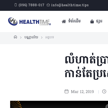
(096) 7888-017
info@healthtime.tips
ទំព័រដើម
ផ្សារ
បណ្ណាល័យ
អត្ថបទ
លំហាត់ប
កាន់តែប្រ
Mar 12, 2019
|