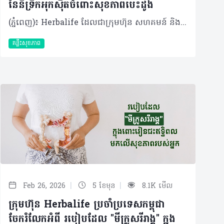
នៃនីទ្រីកអុកស៊ីតចំពោះសុខភាពបេះដូង
(ភ្នំពេញ)៖ Herbalife ដែលជាក្រុមហ៊ុន សហគមន៍ និងវេទិកាភ្ជាប់ទំនាក់ទំនងលំដាប់ថ្នាក់ពិភពលោក ផ្នែកសុខភាព និងសុខុមាលភាពបានចែករំលែកអំពីសារៈសំខាន់នៃនីទ្រីកអុកស៊ីតចំពោះសុខភាពបេះដូង និងថាតើអ្វីទៅជាការជំរុញនីទ្រីកអុកស៊ីត? មានកត្តាជាច្រើនក្នុងការរស់នៅឱ្យបានល្អបំផុត ហើយក៏មិនចាំបាច់ពិបាកស្មុគស្មាញអ្វីច្រើននោះដែរ។ មានវិធីសាមញ្ញមួយចំនួនដើម្បីគាំទ្រដល់សុខភាពបេះដូងរបស់អ្នកឱ្យមានសុខភាពល្អគឺ តាមរយៈរបបអាហារត្រឹមត្រូវ ការហាត់ប្រាណឱ្យបានទៀងទាត់ និងការទទួលទានអាហាររូបត្ថម្ភជំនួយ។របបអាហារ និងលំហាត់ប្រាណគឺងាយស្រួល ប៉ុន្តែអាហាររូបត្ថម្ភជំនួយវិញ? វិធីដ៏ល្អបំផុតមួយដើម្បីជួយការពារបេះដូងរបស់អ្នកគឺ តាមរយៈនីទ្រីកអុកស៊ីត ឬ ពាក្យកាត់ NO។ តើនីទ្រីកអុកស៊ីតដំណើរការយ៉ាងដូចម្តេច? នីទ្រីកអុកស៊ីត គឺជាឧស្ម័នដែលកើតឡើងពីធម្មជាតិដែលមាននៅទាំងក្នុង និងក្រៅរាងកាយ។ វាការពារប្រព័ន្ធសរសៃឈាមបេះដូងរបស់អ្នកពីការខូចខាត និងការចុះខ្សោយតាមវ័យ ដោយលើកកម្ពស់ភាពយឺត នៃសរសៃឈាម។ នីទ្រីកអុកស៊ីតជួយឱ្យជញ្ជាំងសរសៃឈាមរបស់អ្នកសម្រាក និងរីកធំ ដើម្បីឱ្យកោសិកាឈាមអាចរត់បានយ៉ាងងាយស្រួល។ ដំណើរការនេះអនុញ្ញាតឱ្យសារធាតុចិញ្ចឹម និងអុកស៊ីហ្សែនត្រូវបានបញ្ជូនទៅកាន់រាងកាយឱ្យកាន់តែមានប្រសិទ្ធភាព។ អត្ថប្រយោជន៍ នៃនីទ្រីកអុកស៊ីត នីទ្រីកអុកស៊ីតត្រូវបានគេហៅថាជា "Miracle Molecule" ឬ “ម៉ូលេគុលអស្ចារ្យ” ដោយសារតែអត្ថប្រយោជន៍ជាច្រើនដែលវាមាន។ ផ្អែកលើការសិក្សាមួយដែលបានចុះផ្សាយក្នុងទស្សនាវដ្តីវេជ្ជសាស្ត្រ The Journal of Preventive Medicine and Hygiene បានបង្ហាញឱ្យឃើញពីអត្ថប្រយោជន៍របស់នីទ្រីកអុកស៊ីតដូចខាងក្រោម៖ • ជួយគាំទ្រដល់ដំណើរការបេះដូង • រក្សាសរសៃឈាមឱ្យមានភាពបត់បែន • ធ្វើឱ្យលំហូរឈាមប្រសើរឡើង • គាំទ្រដល់គ្រប់កោសិកាទាំងអស់នៅក្នុងរាងកាយរបស់អ្នក • ជំរុញមុខងារបេះដូង ខួរក្បាល និងសរីរាង្គផ្សេងៗទៀតផងដែរ ការធ្វើឱ្យលំហូរឈាម និងការចរាចរឈាមប្រសើរឡើង នឹងជួយសម្រាលបន្ទុកការងាររបស់បេះដូង។ បេះដូងតែងតែច្របាច់បញ្ជូនកោសិកាឈាមផ្តល់​ថាមពលដល់គ្រប់សាច់ដុំ និងសរីរាង្គក្នុងរាងកាយ។ នីទ្រីកអុកស៊ីតជួយឱ្យសរសៃឈាមសម្រាក អនុញ្ញាតិឱ្យកោសិកាទាំងអស់អាចធ្វើចលនា និងរក្សាសម្ពាធឈាមឱ្យស្ថិតក្នុងកម្រិតដែលមានសុខភាពល្អ។ ការផលិតនីទ្រីកអុកស៊ីត រាងកាយផលិតនីទ្រីកអុកស៊ីតដោយធម្មជាតិក្នុងកំឡុងពេលរំលាយអាហារនៅពេលដែលប្រូតេអ៊ីនត្រូវបានបំបែកទៅជាអាស៊ីតអាមីណូដូចជា L-arginine និង L-citrulline។ នៅពេលដែលសារធាតុ L-arginine ត្រូវបានស្រូបចូលទៅក្នុងកោសិកាដែលនៅតាមជញ្ជាំងសរសៃឈាមរបស់អ្នក វានឹងបំប្លែងទៅជានីទ្រីកអុកស៊ីត (NO)។ L-citrulline គឺជាផលដែលកើតចេញពីការបំប្លែងនោះ ហើយវាដើរតួអ្នកជាការបន្ថែមថាមពល ប៉ុន្តែឥទ្ធិពលវាគឺមានរយៈពេលខ្លី។ នីទ្រីកអុកស៊ីតត្រូវបានបំផ្លាញចោលដោយសារម៉ូលេគុលអុកស៊ីហ្សែនសកម្មក្នុងរយៈពេលតែមួយវិនាទីប៉ុណ្ណោះ បន្ទាប់ពីការផលិត។ ការការពារកម្រិតនីទ្រីកអុកស៊ីត សារធាតុប្រឆាំងអុកស៊ីតកម្ម គឺជាវិធីមួយដើម្បីការពារកម្រិតនីទ្រីកអុកស៊ីតនៅក្នុងរាងកាយរបស់អ្នក។ សារធាតុប្រឆាំងអុកស៊ីតកម្មទាំងនេះជួយឱ្យរាងកាយស្រូបយកម៉ូលេគុលអុកស៊ីហ្សែនសកម្ម មុនពេលពួកវាអាចបង្កៃការខូចខាតណាមួយដល់នីទ្រីកអុកស៊ីត។ តាមរយៈការទទួលទានវីតាមីន C និង E រួមគ្នាជាមួយអាស៊ីត alpha lipoic អ្នកអាចជួយបង្កើតរបាំងការពារសម្រាប់នីទ្រីកអុកស៊ីតបាន។ បន្ទាប់ពីអាយុ ៣០ ឆ្នាំឡើង បរិមាណនីទ្រីកអុកស៊ីតដែលផលិតដោយធម្មជាតិក្នុងរាងកាយចាប់ផ្តើមថយចុះ។ ដូច្នោះហើយទើបវាជាការចាំបាច់ក្នុងជួយការពារ និងជម្រុះការបន្ថែមការផលិត NO ដើម្បីគាំទ្រដល់ប្រព័ន្ធសរសៃឈាមបេះដូងឱ្យមានសុខភាពល្អ។ ការជម្រុញនីទ្រីកអុកស៊ីត ដើម្បីជំរុញការផលិតនីទ្រីកអុកស៊ីតក្នុងរាងកាយ មានរឿងមួយចំនួនដែលអ្នកអាចធ្វើបានជារៀងរាល់ថ្ងៃ។ ជាទូទៅ វាអាស្រ័យលើរបបអាហារ ការហាត់ប្រាណ និងការទទួលទានអាហារូបត្ថម្ភដើម្បីជួយបំពេញបន្ថែម។ ចំពោះអាហារូបត្ថម្ភ អ្នកគួរទទួលទានអាហារដែលសម្បូរសារធាតុចិញ្ចឹមរួមមាន៖ • ប្រូតេអ៊ីនដែលមានគុណភាពខ្ពស់ដូចជាសណ្តែកសៀង សាច់ គ្រាប់ធញ្ញជាតិ ទឹកដោះគោ និងអាហារក្រឡុកប្រូតេអ៊ីន • បន្លែដែលមានសារធាតុនីត្រាតខ្ពស់ដូចជា គិនឆាយ សាឡាត់ មើមឆៃថាវក្រហម ស្ពៃពួយឡេង និងអាហារបំប៉នបន្លែបៃតង ក៏ជាជម្រើសដ៏ល្អដែរ • អាស៊ីតខ្លាញ់អូមេហ្គា ៣ ក៏ជួយកាត់បន្ថយការរលាកក្នុងរាងកាយផងដែរ របបអាហារដែលមានតុល្យភាពមិនមែនជាវិធីតែមួយគត់ដើម្បីបង្កើនកម្រិតនីទ្រីកអុកស៊ីតរបស់អ្នកនោះទេ។ វាក៏សំខាន់ផងដែរក្នុងការផ្តោតលើសុខុមាលភាពទូទៅរបស់អ្នកដូចជា៖ • ធានាថាអ្នកបានរក្សាជាតិទឹកបានគ្រប់គ្រាន់ • គេងឱ្យបានគ្រប់គ្រាន់ • និងបង្កើនសកម្មភាពរាងកាយ ការហាត់ប្រាណគឺជាចំណុចសំខាន់មួយ ព្រោះការផលិតនីទ្រីកអុកស៊ីតកើនឡើងយ៉ាងខ្លាំងក្នុងកំឡុងពេលធ្វើសកម្មភាពរាងកាយគ្រប់កម្រិត។ មិនថាការដើរ រត់ ជិះកង់ ហែលទឹក ឬសូម្បីតែការឡើងជណ្តើរ សុទ្ធតែជួយទ្រទ្រង់កម្រិត NO និងរបៀបរស់នៅដែលមានសុខភាពល្អទាំងអស់។ ការប្រើប្រាស់អាហារូបត្ថម្ភជំនួយ ក៏ជាកត្តាសំខាន់ផងដែរ ព្រោះសូម្បីតែរបបអាហារដែលមានតុល្យភាពបំផុតក៏នៅតែមានចន្លោះខ្វះខាតសារធាតុចិញ្ចឹមដែរ។ ដូច្នោះហើយអាហារូបត្ថម្ភជំនួយដូចជា អាហារក្រឡុកប្រូតេអ៊ីន អាហារូបត្ថម្ភជំនួយបន្លែបៃតង និងអូមេហ្គា ៣ គឺអាចជួយបំពេញចន្លោះខ្វះខាតបានយ៉ាងច្រើន។ សម្រាប់ការគាំទ្រកម្រិតនីទ្រីកអុកស៊ីត អាស៊ីតអាមីណូដូចជា L-arginine និង L-citrulline វីតាមីន C និង E អាស៊ីត alpha lipoic និងអាស៊ីតហ្វូលិក គឺពិតជាត្រូវការចាំបាច់។ ផលិតផល Herbalife® Vitality Amino Drink មានផ្ទុកនូវគ្រឿងផ្សំទាំងអស់នេះ និងជាជម្រើសដ៏ល្អសម្រាប់គាំទ្រដល់សុខភាពសរសៃឈាមបេះដូងរបស់អ្នក។ Vitality Amino Drink រួមបញ្ចូលគ្នានូវអាស៊ីតអាមីណូ និងសារធាតុប្រឆាំងអុកស៊ីតកម្មដែលចាំបាច់ដើម្បីគាំទ្រដល់ការផលិត និងរក្សាកម្រិត NO ដើម្បីរក្សាសរសៃឈាមឱ្យមានភាពបត់បែន។ ផលិតផល Herbalife24® Rebuild Strength ក៏ជាជម្រើសដ៏ល្អមួយទៀតដែលជួយបង្កើនកម្រិត NO ក្នុងរាងកាយរបស់អ្នក។ នៅពេលទទួលទានមុនពេលហាត់ប្រាណ វាជួយគាំទ្រដល់លំហូរឈាម និងធ្វើឱ្យសមត្ថភាពកីឡា និងភាពធន់ប្រសើរឡើង។ ការរក្សាកម្រិតនីទ្រីកអុកស៊ីតឱ្យបានខ្ពស់ គឺជាគន្លឹះសម្រាប់សុខភាពរាងកាយ និងបេះដូង ។ អ្នកអាចជួយឱ្យបេះដូងមានសុខភាពល្អទៅតាមវ័យ តាមរយៈការរក្សាភាពបត់បែននៃសរសៃឈាម និងការកែលម្អលំហូរឈាមក្នុងរាងកាយ ជាមួយនឹងសារធាតុ L-arginine និង L-citrulline ដែលមាននៅក្នុងផលិតផល Vitality Amino Drink ។ ការផ្ដោតលើរបបអាហារដែលមានតុល្យភាព ការហាត់ប្រាណឱ្យបានទៀងទាត់ និងការទទួលបានកម្រិត NO ឱ្យបានគ្រប់គ្រាន់ គឺជាគន្លឹះក្នុងការគាំទ្រដល់សុខភាពបេះដូង និងការរស់នៅឱ្យបានល្អបំផុត។ អំពីក្រុមហ៊ុន Herbalife ក្រុមហ៊ុន Herbalife (NYSE: HLF) គឺជាក្រុមហ៊ុនសុខភាព និងសុខុមាលភាពឈានមុខគេ និងជាសហគមន៍ដែលកំពុងផ្លាស់ប្តូរជីវិតរបស់មនុស្សជាមួយនឹងផលិតផលអាហារូបត្ថម្ភដ៏អស្ចារ្យ និងជាឱកាសអាជីវកម្មសម្រាប់សមាជិកឯករាជ្យរបស់ខ្លួនចាប់តាំងពីឆ្នាំ 1980។ ក្រុមហ៊ុនផ្តល់ជូននូវផលិតផលដែលគាំទ្រដោយវិទ្យាសាស្រ្តដល់អ្នកប្រើប្រាស់នៅក្នុងទីផ្សារជាង 90។ តាមរយៈសមាជិកឯករាជ្យដែលផ្តល់ជូននូវការបណ្តុះបណ្តាល​មួយទល់មួយ និងផ្តល់ការគាំទ្រសហគមន៍ដោយបំផុសគំនិតឱ្យអតិថិជនប្រកាន់ខ្ជាប់នូវរបៀបរស់នៅដែលមានភាពសកម្ម។
គន្លឹះសុខភាព
|
|
Feb 26, 2026
5 ខែមុន
8.1K មើល
ក្រុមហ៊ុន Herbalife ប្រចាំប្រទេសកម្ពុជា
ចែករំលែកអំពី របៀបដែល "មីក្រូសរីរាង្គ" ក្នុង