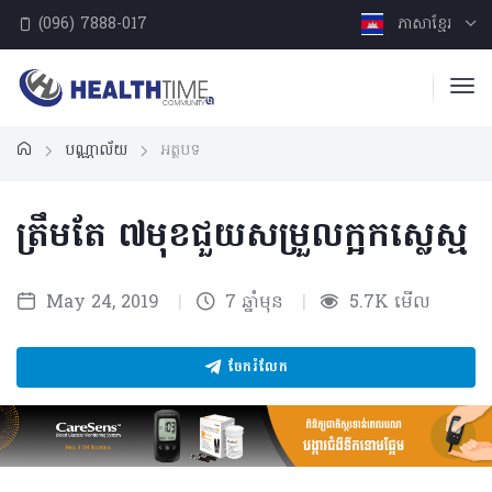
(096) 7888-017
ភាសាខ្មែរ
បណ្ណាល័យ
អត្ថបទ
ត្រឹមតែ ៧មុខជួយសម្រួលក្អកស្លេស្ម
May 24, 2019
|
7 ឆ្នាំមុន
|
5.7K មើល
ចែករំលែក