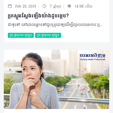
|
|
Feb 25, 2019
7 ឆ្នាំមុន
14.9K មើល
ក្អកស្ងួតស្តែងឡើងយ៉ាងដូចម្តេច?
ជាទូទៅ នៅពេលអ្នកទៅជួបគ្រូពេទ្យដើម្បីព្យាបាលអាការៈក្អក ក្រុមគ្រូពេទ្យតែងសួរអ្នកថាតើជាប្រភេទក្អកស្លេស្ម ឬក្អកស្ងួតដោយហេតុថាមូលហេតុបង្កនិងវិធីសាស្ត្រព្យាបាលផ្សេងៗគ្នា ដែលជួនកាល អ្នកអាចពិបាកញែករវាងការក្អកទាំងពីរនេះណាស់។ ដូច្នេះអត្ថបទខាងក្រោមនឹងបង្ហាញលោកអ្នកឲ្យដឹងថា អ្នកបាន និងកំពុងក្អកស្ងួត ដើម្បីអ្នកអាចធ្វើការបែងចែកខ្លួនឯងបាន។ ក្អកស្ងួតគឺជាប្រភេទក្អកមិនបញ្ចេញស្លេស្ម ដែលវាអាចមានលក្ខណៈរមាស់ ឬដូចមានអ្វីម៉្យាងដែលនៅជាប់បំពង់ក។ ជាញឹកញាប់អាការៈនេះអាចបង្កមកពីមេរោគដូចជា ជំងឺផ្តាសាយ ឬពេលខ្លះក៏អាចបង្កមកពីបញ្ហាអាល្លែកហ្ស៊ី ឬបញ្ហាបំពង់កផងដែរ។ * មូលហេតុនៃក្អកស្ងួត បន្ថែមពីមូលហេតុដែលបានរៀបរាប់ខាងលើ វាក៏អាចបណ្តាលមកពីបញ្ហាផ្សេងទៀតផងដែរ៖ - ជំងឺហឺត - ជំងឺច្រាលទឹកក្រពះ (Gastro-esophageal reflux) - ការជក់បារី - អាល្លែកហ្ស៊ីច្រមុះដែលបណ្តាលមកពីសារធាតុ ឬវត្ថុដែលអ្នកធ្លាប់អាល្លែកហ្ស៊ីជាមួយ មានដូចជា លម្អងធូលី ឬរោមសត្វជាដើម - ការរលាកបំពង់សំឡេង - ក្អកមាន់ ដែលជាប្រភេទជំងឺបង្កមកពីបាក់តេរី - រោគសញ្ញានៃការស្ទះផ្លូវដង្ហើមអំឡុងពេលគេង (Obstructive sleep apnea) - ទម្លាប់ក្អក ដែលជាទូទៅកើតឡើងតែនៅពេលថ្ងៃ ប៉ុន្តែមិនមែនបង្កមកពីមេរោគ ឬបាក់តេរីនោះទេ ហើយភាគច្រើនកើតឡើងចំពោះក្មេងៗ - ការដកដង្ហើមចូលនូវពពួកសារធាតុចម្លែកផ្សេងទៀតដោយចៃដន្យ ដែលអាចជាអាហារ ឬទឹក - ជំងឺសួតមួយចំនួន - អាចជាផលរំខានរបស់ថ្នាំមួយចំនួនដូចជា ថ្នាំលើសឈាមប្រភេទ ACE inhibitor (Angiotensin Converting Enzyme inhibitors)។ ក្រៅពីហេតុផលដែលតែងកើតឡើងជាញឹកញាប់ខាងលើ អាការៈនេះក៏អាចបង្កមកពីជំងឺបេះដូង ជំងឺស្ទះទងសួត (Pulmonary embolism) ឬជំងឺមហារីកសួតជាដើម។ គួរបញ្ជាក់ថា អាការៈនេះអាចកាន់តែធ្ងន់ធ្ងរនៅពេលដែល៖ - ការដកដង្ហើមជាមួយខ្យល់ស្ងួត ឬត្រជាក់ខ្លាំង - ខ្យល់កង្វក់ដែលអាចមានជាធូលី ផ្សែង - ស្រូបផ្សែងបារីដោយផ្ទាល់ ឬមិនផ្ទាល់ - ការប្រើប្រាស់សំឡេងច្រើន និងខ្លាំងពេក - ការផ្លាស់ប្តូរសីតុណ្ហភាព។ * វិធីសាស្ត្រព្យាបាល ក្អកស្ងួតដែលបណ្តាលមកពីការឆ្លងមេរោគ ដូចជាជំងឺផ្តាសាយ ជាធម្មតាអាចធូរស្រាលដោយខ្លួនឯងបានក្នុងរយៈពេល១ឬ២ សប្តាហ៍។ ការព្យាបាលបែបធម្មជាតិ រួមជាមួយការប្រើថ្នាំក្អកអាចជួយធ្វើឲ្យអ្នកមានអារម្មណ៍ប្រសើរឡើង ដែលក្នុងនោះអ្នកអាចអនុវត្តតាមវិធីសាស្ត្រខាងក្រោម៖ ការព្យាបាលបែបធម្មជាតិ - ផឹកទឹកឲ្យបានច្រើន - លាយទឹកឃ្មុំជាមួយក្រូចឆ្មារ ដោយប្រើទឹកក្តៅជាមួយទឹកឃ្មុំ ១ទៅ២ស្លាបព្រានិងបន្ថែមក្រូចឆ្មារបន្តិច - ខ្ពុរមាត់ជាមួយទឹកអំបិល ករណីអ្នកមានបញ្ហាក្អកស្ងួតមកពី ផ្តាសាយ ឬឈឺក។ ការព្យាបាលដោយប្រើថ្នាំ - ប្រើប្រាស់ថ្នាំបន្ថយការក្អកក្នុងរយៈពេលខ្លី ដែលមានសារធាតុសកម្មដូចជា Pholcodine, Dextromethorphan, Codeine, Dihydrocodeine, និង Pentoxyverine។ ថ្នាំប្រភេទនេះភាគច្រើនអាចរកទិញបាននៅតាមឱសថស្ថានដោយមិនចាំបាច់មានវេជ្ជបញ្ជា ប៉ុន្តែអ្នកត្រូវទទួលការណែនាំពីរបៀបប្រើប្រាស់ឲ្យបានត្រឹមត្រូវពីឱសថការីជាមុនរាល់ពេលប្រើប្រាស់ - ជួនកាលអ្នកក៏អាចត្រូវបានប្រើប្រាស់ប្រភេទថ្នាំដែលមានការបូកបញ្ចូលគ្នារវាង ថ្នាំផ្តាសាយ អាល្លែកហ្ស៊ី និងថ្នាំក្អក ករណីមូលហេតុបណ្តាលមកពីជំងឺផ្តាសាយ ឬអាល្លែកហ្ស៊ី - ការប្រើប្រាស់ប្រភេទស្រៃ្ពយ៍បាញ់ច្រមុះ ឬមាត់ដែលមានសារធាតុសកម្មដូចជា ទឹកអំបិល (Saline nasal spray ) ឬ ថ្នាំប្រឆាំងរលាក (Corticosteroid nasal spray) - ការប្រើប្រាស់ថ្នាំបន្ថយការបញ្ចេញជាតិអាស៊ីតក្រពះ ក៏ត្រូវបានអនុវត្តចំពោះអ្នកមានបញ្ហាច្រាលទឹកក្រពះផងដែរ។ * សញ្ញាណដែលអ្នកគួរជួបគ្រូពេទ្យជាបន្ទាន់ - ក្អកមានឈាម - ពិបាកដកដង្ហើម ឬថប់ - ក្អករាល់ពេលយប់ ឬមានលាយឡំក្តៅខ្លួន - ជាអ្នកជក់បារីជាប់ជាប្រចាំ - មានលាយឡំជាមួយការឈឺក្បាល ឈឺត្រចៀក ក្អួត កន្ទួលរមាស់ ស្រកទម្ងន់ ឬឈឺសាច់ដុំពេញខ្លួន - ក្មេងអាយុក្រោម៦ខែ - ក្អកលើសពី ១០ថ្ងៃដោយមិនមានភាពប្រសើរ ឬកាន់តែធ្ងន់ធ្ងរ - ឬអ្នកមានជំងឺលើសឈាម ជំងឺបេះដូង ក្រពះ ពោះវៀន ឬជំងឺផ្លូវដង្ហើម។ គួរបញ្ជាក់ថា អ្នកគួរប្រាប់គ្រូពេទ្យរបស់អ្នក ករណីអ្នកមានបញ្ហាក្អកធ្ងន់ធ្ងរដែលបណ្តាលមកពីការប្រើប្រាស់ថ្នាំលើសឈាមដើម្បីធ្វើការផ្លាស់ប្តូរប្រភេទថ្នាំផ្សេងទៀតដែលអាចសមស្របជាងនេះ។ ©2019 រក្សាសិទ្ធិគ្រប់យ៉ាង​ដោយ Healthtime Corporation ចំពោះគ្រប់អត្ថបទដោយគ្មានផ្នែកណាមួយត្រូវបោះពុម្ពផ្សាយចូល ប្រព័ន្ធអ៊ីនធឺណែតឧបករណ៍អេឡិចត្រូនិកអាត់ជាសំឡេងឬថតចំលងគ្រប់រូបភាពដោយគ្មានការអនុញ្ញាតឡើយ
ក្អក ផ្តាសាយ ក្តៅខ្លួន
ក្អក ផ្តាសាយ ក្តៅខ្លួន