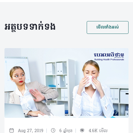
អត្ថបទទាក់ទង
មើលទាំងអស់
|
|
Aug 27, 2019
6 ឆ្នាំមុន
4.6K មើល