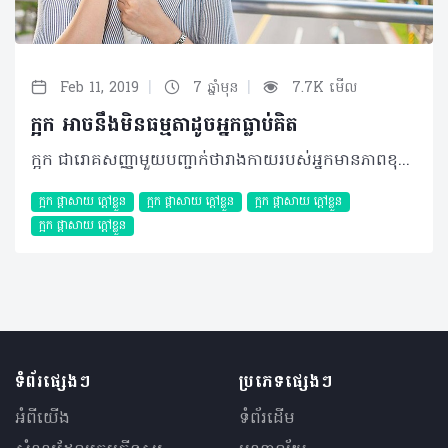
|
|
Feb 11, 2019
7 ឆ្នាំមុន
7.7K មើល
ក្អក អាចនឹងមិនធម្មតាដូចអ្នកធ្លាប់គិត
ក្អក ជារោគសញ្ញាមួយបញ្ជាក់ថារាងកាយរបស់អ្នកមានភាពខុសប្រក្រតីលើផ្លូវដង្ហើម ដែលវាអាចបង្កឡើងដោយពពួក វីរុស បាក់តេរី ធូលីដី ឬសារធាតុផ្សេងៗទៀត។ យោងតាមប្រសាសន៍នៃគ្រូពេទ្យជំនាញរបស់សហរដ្ឋអាមេរិកម្នាក់ បានធ្វើការប៉ាន់ប្រមាណថាអ្នកជំងឺដែលបានមកទទួលការព្យាបាលបញ្ហាក្អកនេះមានប្រមាណ ៣០លាននាក់ក្នុងមួយឆ្នាំ ដែលចំនួននេះត្រូវបានកើនឡើងជាលំដាប់។ អាការៈក្អកម្តងម្កាលជាសញ្ញាធម្មតា ដែលជួយបញ្ចេញសារធាតុមិនល្អពីសួតរបស់អ្នក ការពារពីការបង្ករោគផ្សេងៗ និងជំងឺផ្តាសាយ។ ទោះជាយ៉ាងណាក៏ដោយ ការក្អកជាអចិន្ត្រៃយ៍ ចាប់ពីមួយសប្តាហ៍ឡើងទៅអាចជាលទ្ធផលនៃបញ្ហាសុខភាពណាមួយ រួមមាន៖ • ជំងឺហឺត៖ ភាគច្រើនការក្អកដោយសារអ្នកមានជំងឺហឺតគឺតែងកើតមានឡើងតាមរដូវកាល និងនៅពេលអ្នកប៉ះជាមួយនឹងខ្យល់ត្រជាក់។ • រលាកបំពង់អាហារ៖ លំហូរនៃអាស៊ីតក្រពះដែលតែងច្រាលឡើងតាមបំពង់អាហារដោយសារអ្នកចង្អោរ ឬក្អួត នឹងបង្កឲ្យរលាក ធ្វើឲ្យអ្នកក្អក។ • ជំងឺក្អកមាន់៖ កើតមានជាពិសេសចំពោះកូនក្មេងដោយសារការរលាកផ្លូវដង្ហើមធ្ងន់ធ្ងរ ប៉ុន្តែវាត្រូវបានការពារដោយការចាក់វ៉ាក់សាំង។ • ជំងឺរបេង៖ មានការបង្ករោគធ្ងន់ធ្ងរប៉ះពាល់ដល់សួតរបស់អ្នក ដែលធ្វើឲ្យអ្នកក្អកខ្លាំង ក្នុងរយៈពេលយូរ លើសពី៣សប្តាហ៍។ • ជំងឺរលាកទងសួត៖ កាលណាទងសួតរលាក វាអាចឡើងស្លេស្ម ធ្វើឲ្យបំពង់ខ្យល់ឆ្លងកាត់ កាន់តែរួមតូចជាងធម្មតាបណ្តាលឲ្យពិបាកក្នុងការដកដង្ហើម ឈឺទ្រូង ហត់ ក្តៅខ្លួន ក្អក។ • ជំងឺរលាកប្រហោងច្រមុះ៖ តឹងច្រមុះ ហៀរសំបោរធ្លាក់កំហាកនៅក ក្អក ណែននៅក្នុងបំពង់ក ហ៊ឺងត្រចៀក ឬរលាកក្នុងត្រចៀកតែម្តង។ ក្រៅពីជំងឺខាងលើ ការក្អករបស់អ្នកអាចដោយសារតែការប្រើប្រាស់ថ្នាំដូចជាពពួកថ្នាំបញ្ចុះសម្ពាធឈាមក្រុមIEC មហារីកកូនកណ្តុរ មហារីកសួត និងរបេងកូនកណ្តុរជាដើម។ សូមកុំគិតថា ការក្អករបស់អ្នកជាសញ្ញាធម្មតាបើអ្នកហាក់កើតឡើងញឹកញាប់ ឬមានរយៈពេលយូរ ព្រោះតែហេតុការណ៍នៃជំងឺជាច្រើនកំពុងនៅពីក្រោយអ្នកដោយមិនដឹងខ្លួន ដូច្នេះការប្រឹក្សាជាមួយគ្រូពេទ្យឲ្យបានលឿនបំផុត ជាអ្វីដែលអ្នកគួរធ្វើនៅពេលនេះ។ ©2019 រក្សាសិទ្ធិគ្រប់យ៉ាង​ដោយ Healthtime Corporation ចំពោះគ្រប់អត្ថបទដោយគ្មានផ្នែកណាមួយត្រូវបោះពុម្ពផ្សាយចូល ប្រព័ន្ធអ៊ីនធឺណែតឧបករណ៍អេឡិចត្រូនិកអាត់ជាសំឡេងឬថតចំលងគ្រប់រូបភាពដោយគ្មានការអនុញ្ញាតឡើយ
ក្អក ផ្តាសាយ ក្តៅខ្លួន
ក្អក ផ្តាសាយ ក្តៅខ្លួន
ក្អក ផ្តាសាយ ក្តៅខ្លួន
ក្អក ផ្តាសាយ ក្តៅខ្លួន
ទំព័រផ្សេងៗ
ប្រភេទផ្សេងៗ
អំពីយើង
ទំព័រដើម