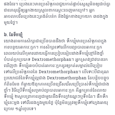
ផងដែរ។ ប្រេងនេះមានប្រសិទ្ធភាពជួយកាត់ផ្តាច់ស្លេស្មមិនឲ្យជាប់គ្នា
ជាហេតុធ្វើឲ្យអ្នកងាយស្រួលខាកស្តោះចេញមកក្រៅ។ អ្នក
អាចលាបរឹតប្រេងនេះត្រង់តំបន់ក និងផ្នែកខាងក្រោយក ៣ដងក្នុង
មួយថ្ងៃ។
៦. តែទឹកឃ្មុំ
យោងតាមការសិក្សាជាច្រើនបានដឹងថា ទឹកឃ្មុំមានប្រសិទ្ធភាពក្នុង
ការបន្ថយអាការៈក្អក។ ការសិក្សាទៅលើការព្យាបាលអាការៈក្អក
ពេលយប់លើកុមារដោយធ្វើការប្រៀបធៀបរវាងទឹកឃ្មុំខ្មៅនិងថ្នាំ
បំបាត់ក្អកប្រភេទ Dextromethorphan។ អ្នកស្រាវជ្រាវបានរក
ឃើញថា ទឹកឃ្មុំអាចបំបាត់អាការៈក្អកគួរឲ្យកត់សម្គាល់បើប្រៀប
ទៅលើប្រសិទ្ធភាពនៃ Dextromethorphan។ បើទោះបីជាគុណ
ប្រយោជន៍នៃទឹកឃ្មុំល្អជាង Dextromethorphan តែបន្តិចបន្តួច
ក៏ពិតមែន ក៏ម្តាយឪពុកភាគច្រើនជ្រើសរើសប្រើប្រាស់ទឹកឃ្មុំជាជាង
ថ្នាំ។ វិធីប្រើទឹកឃ្មុំសម្រាប់ព្យាបាលអាការៈក្អក គឺអ្នកគ្រាន់តែលាយ
ទឹកឃ្មុំ ២ស្លាបព្រាកាហ្វេជាមួយនឹងទឹកក្តៅឧណ្ហៗឬទឹកតែ។ ផឹកទឹក
ឃ្មុំនេះម្តង ទៅពីរដងក្នុងមួយថ្ងៃ ប៉ុន្តែមិនត្រូវឲ្យទឹកឃ្មុំទៅក្មេងអាយុ
ក្រោម ១ឆ្នាំហូបទេ។