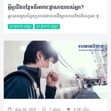
អ្វីគួរដឹងបន្ថែមពីអាការៈផ្ដាសាយរបស់អ្នក?
អ្នកអានមួយចំនួនប្រាកដជាបានដឹងរួចមកហើយពីលក្ខណៈទូទៅ និងរោគសញ្ញានានានៃជំងឺផ្ដាសាយ តាមរយៈការចេញផ្សាយរបស់ ហេលស៍ថាមនៅខែមុន។ ជាថ្មីម្ដងទៀតដើម្បីបង្កើនការយល់ដឹងពីជំងឺផ្ដាសាយឲ្យបានកាន់តែច្បាស់ និងចំណុចផ្សេងទៀតដែលអ្នកមិនធ្លាប់បានដឹងពីមុននោះអត្ថបទខាងក្រោមអាចជាបកស្រាយបន្ថែមសម្រាប់អ្នក។ ផ្ដាសាយត្រូវបានគេទទួលស្គាល់ថាជាការចម្លងសាមញ្ញទៅលើច្រមុះ និងបំពង់កដែលបង្កឡើងពីវីរុសជាង ២០០ប្រភេទខុសៗគ្នា។ ភាគច្រើនក្នុងករណីជំងឺផ្ដាសាយក្នុងកម្រិត ១០ ទៅ ៤០ភាគរយ ត្រូវបានបង្កឡើងដោយមេរោគមួយប្រភេទហៅថា Rhinovirus។ ចំណែក រោគសញ្ញានៃជំងឺផ្ដាសាយតែងស្ដែងចេញនៅរយៈពេល ២ទៅ៣ថ្ងៃបន្ទាប់ពីការឆ្លងរោគ ហើយអ្នកជំងឺមានហានិភ័យខ្ពស់ក្នុងការចម្លងទៅកាន់មនុស្សម្នាក់ទៀតនៅថ្ងៃទី៣ ឬទី៤បន្ទាប់ពីរោគសញ្ញាលេចឡើង។ បើទោះបី ជំងឺផ្ដាសាយអាចធូរស្រាលក្នុងរយៈពេល ១ អាទិត្យ តែក្នុងករណីខ្លះក៏អាចកើនដល់ ២អាទិត្យ។ ភាពញឹកញាប់នៃការឆ្លងជំងឺផ្ដាសាយ មនុស្សពេញវ័យជាមធ្យមអាចមានជំងឺផ្ដាសាយ ២ ទៅ៤ដងក្នុងមួយឆ្នាំ ជាពិសេសសង្កេតឃើញកើតមានញឹកញាប់ទៅលើស្រ្តីដែលស្ថិតក្នុងវ័យចន្លោះ ២០ ទៅ ៣០ឆ្នាំ និងមានចំនួនច្រើនជាងការឆ្លងទៅលើបុរស។ ចំណែកបុគ្គលដែលមានវ័យច្រើនជាង ៦០ឆ្នាំ មានហានិភ័យទាបក្នុងការឆ្លងមេរោគផ្ដាសាយ។ ជាទូទៅ ជំងឺផ្ដាសាយងាយចម្លងពីមនុស្សម្នាក់ ទៅកាន់ម្នាក់ទៀតនៅក្នុងរដូវភ្លៀង ធ្លាក់ខ្យល់ ឬរងាចំណែកការឆ្លងតាមរដូវកាលអាចកើតមានឡើងផងដែរ ដូចជាកម្មវិធីដែលមានការប្រមូលផ្ដុំមនុស្សច្រើន ឬការចាប់ផ្ដើមបវេសនកាលថ្មីក្នុងការសិក្សារបស់កុមារពីព្រោះវាជាឱកាសបង្កើនការឆ្លងវីរុសផ្ដាសាយបានយ៉ាងងាយ។ កត្តាធ្វើឲ្យងាយចម្លងមេរោគផ្ដាសាយ ជាទូទៅ វីរុសផ្តាសាយអាចឆ្លងចូលក្នុងខ្លួនរបស់អ្នកតាមរយៈមាត់ ភ្នែក ឬច្រមុះ។ វាក៏អាចរីករាលដាលផងដែរតាមរយៈការប៉ះពាល់ផ្ទាល់ជាច្រើនរួមមាន៖ • ការប្រើប្រាស់ក្រដាសជូតមាត់មិនត្រឹមត្រូវ៖ ការទុកក្រដាសជូតមាត់ក្នុងហោប៉ៅរបស់អ្នកសម្រាប់ប្រើប្រាស់ឡើងវិញជារឿងដែលគួរឲ្យចៀសវាង។ អ្នកគួរបោះចោលក្រដាសជូតមាត់ភ្លាមៗបន្ទាប់ពីការប្រើប្រាស់រួច ដោយសារមេរោគបានតោងលើក្រដាសនោះនៅពេលប្រើប្រាស់លើកទីមួយរួចមកហើយ • ការប៉ះពាល់វត្ថុណាមួយ៖ ប្រសិនបើអ្នកបានដឹងពីចំនួនវីរុសដែលមាននៅក្នុងបរិយាកាស នោះអ្នកប្រហែលជាត្រូវមានការប្រុងប្រយ័ត្នជាងមុនលើអ្វីដែលអ្នកបានប៉ះពាល់។ ជាក់ស្ដែង ប្រសិនបើអ្នកត្រូវប៉ះពាល់លើបង្កាន់ដៃជណ្តើរសាធារណៈ ចូរគ្របដៃរបស់អ្នកជាមួយនឹងក្រណាត់ ឬដៃអាវរបស់អ្នកដើម្បីរារាំងវីរុសពីការឆ្លងដោយផ្ទាល់លើស្បែករបស់អ្នក • ការចែករំលែក៖ ចៀសវាងការប្រើប្រាស់វត្ថុ ឬឧបករណ៍ណាមួយដូចជានៅសាលា ឬកន្លែងធ្វើការ ដោយគ្មានការប្រុងប្រយ័ត្ន ជាពិសេសការប្រើប្រាស់បន្ទាប់ពីបុគ្គលដែលកំពុងមានជំងឺ • ការមិនលាងសម្អាតដៃឲ្យបានទៀងទាត់៖ ជាទម្លាប់ដែលធ្វើឲ្យវីរុសផ្ដាសាយងាយឆ្លងចូលក្នុងខ្លួនអ្នកយ៉ាងងាយស្រួល។ អ្នកគួរលាងដៃឲ្យបានញឹកញាប់ដើម្បីបញ្ឈប់មេរោគឲ្យបានលឿនមុនឆ្លងចូលតាមច្រមុះ និងមាត់របស់អ្នក • រស់នៅមិនស្អាត និងគ្មានផាសុកភាព៖ អ្នកគួរបោសជូតសមា្អតផ្ទះ តុការងារ និងនៅតាមទីធ្លាជាពិសេសនៅពេលអ្នកណាម្នាក់ឈឺ។ បន្ថែមពីនោះគួររស់នៅជាមួយផាសុកភាពដោយកំណត់ការគេងឲ្យបានគ្រប់គ្រាន់ ពិសាអាហារមានជីវជាតិ ញ៉ាំទឹកឲ្យបានញឹកញាប់ និងគ្រប់គ្រងភាពតានតឹង • មិនធ្វើលំហាត់ប្រាណ៖ ជាទូទៅសកម្មភាពហាត់ប្រាណឲ្យបានជាប្រចាំអាចជួយលើកកម្ពស់សុខភាពទូទៅ និងសុខុមាលភាពរបស់មនុស្សនិងកាត់បន្ថយហានិភ័យនៃជំងឺមួយចំនួន • មិនចាក់វ៉ាក់សាំង៖ ដោយហេតុថាជំងឺផ្ដាសាយអាចការពារបានតាមរយៈការចាក់វ៉ាក់សាំង ដូច្នេះអ្នកគួរទទួលបានការចាក់វ៉ាក់សាំងតាមការណែនាំរបស់វេជ្ជបណ្ឌិត។ ភាពធ្ងន់ធ្ងរនៃជំងឺផ្ដាសាយ បើទោះបីជំងឺផ្ដាសាយងាយនឹងធូរស្រាលក្នុងរយៈពេលខ្លីណាមួយ ប៉ុន្តែក្នុងករណីមេរោគមានសមត្ថភាពអាចរាលដាលទៅកាន់រាងកាយផ្សេងទៀតនោះវាអាចបង្កជាជំងឺផ្សេងដូចជា រលាកច្រមុះ ការឆ្លងរោគនៅត្រចៀក ឬរលាកទងសួតជាដើម។ ផលវិបាកនៃជំងឺខាងលើអាចឲ្យមានអាការៈក្អកជាប់លាប់ជាប្រចាំនិងអាចប្រែប្រួលកាន់តែធ្ងន់ធ្ងរបើទោះបីជំងឺផ្ដាសាយបានជាសះស្បើយរួចទៅហើយ។ ជាក់ស្ដែង ប្រសិនស្ថានភាពជំងឺបានប្រែប្រួលនោះការព្យាបាលក៏ត្រូវការប្រើប្រាស់ឱសថច្រើន និងចំណាយរយៈពេលយូរដូច្នេះអ្នកត្រូវស្វែងរកការពិគ្រោះ និងព្យាបាលឲ្យបានទាន់ពេលវេលាក្នុងករណីអ្នកសង្កេតឃើញអាការៈផ្ដាសាយអូសបន្លាយច្រើនជាង ១០ថ្ងៃ ហើយមានរួមបញ្ចូលនូវរោគសញ្ញាផ្សេងទៀតដូចជា៖ • កម្ដៅខ្លួនកើនខ្លាំងលើសពី ៣៧ អង្សា ជាពិសេសលើកុមារ • សម្បោរពណ៌លឿង ឬបៃតង • ឈឺបំពង់ក ឬពិបាកដកដង្ហើម។ល។ 2019 រក្សាសិទ្ធិគ្រប់យ៉ាង​ដោយ Healthtime Corporation ចំពោះគ្រប់អត្ថបទដោយគ្មានផ្នែកណាមួយត្រូវបោះពុម្ពផ្សាយចូលប្រព័ន្ធអុីនធឺណែតឧបករណ៍អេឡិចត្រូនិកអាត់ជាសំឡេងឬថតចំលងគ្រប់រូបភាពដោយគ្មានការអនុញ្ញាតឡើយ
ក្អក ផ្តាសាយ ក្តៅខ្លួន
ក្អក ផ្តាសាយ ក្តៅខ្លួន
|
|
Aug 06, 2019
7 ឆ្នាំមុន
5.3K មើល