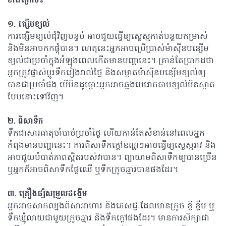
ខាងក្រោម៖
១. ផ្សើមខ្យល់
ការផ្សើមខ្យល់ជុំវិញបន្ទប់ អាចជួយធ្វើឲ្យស្លេស្មកាត់បន្ថយកម្រាស់
និងមិនអាចកកផ្តុំបាន។ ហេតុនេះអ្នកអាចប្រើប្រាស់ម៉ាស៊ីនបន្សើម
ខ្យល់ជាប្រចាំក្នុងអំឡុងពេលកើតមានបញ្ហានេះ។ គ្រាន់តែប្រាកដថា
អ្នកត្រូវផ្លាស់ប្តូរទឹករៀងរាល់ថ្ងៃ និងសម្អាតម៉ាស៊ីនបន្សើមខ្យល់ឲ្យ
បានជាប្រចាំផង បើមិនដូច្នោះអ្នកអាចឆ្លងមេរោគតាមខ្យល់មិនស្អាត
បែបនោះទៅវិញ។
២. ពិសាទឹក
ទឹកជាសារធាតុចាំបាច់ប្រចាំថ្ងៃ ហើយកាន់តែសំខាន់នៅពេលអ្នក
កំពុងមានបញ្ហានេះ។ ការពិសាទឹកក្តៅឧណ្ហៗអាចធ្វើឲ្យស្លេស្មរាវ និង
អាចជួយបំបាត់ភាពស្អិតរបស់វាបាន។ ព្យាយាមពិសាទឹកឲ្យបានច្រើន
ឬអ្នកក៏អាចពិសាទឹកផ្លែឈើ ឬទឹកក្រូចឆ្មារបានផងដែរ។
៣. គ្រឿងផ្សំសម្រួលដង្ហើម
អ្នកអាចសាកល្បងពិសាអាហារ និងភេសជ្ជៈដែលមានក្រូច ខ្ញី ខ្ទឹម ឬ
ទឹកឃ្មុំលាយជាមួយក្រូចឆ្មារ និងទឹកក្តៅផងដែរ។ មានការសិក្សាជា