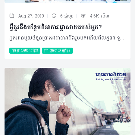
|
|
Aug 27, 2019
6 ឆ្នាំមុន
4.6K មើល
អ្វីគួរដឹងបន្ថែមពីអាការៈផ្ដាសាយរបស់អ្នក?
អ្នកអានមួយចំនួនប្រាកដជាបានដឹងរួចមកហើយពីលក្ខណៈទូទៅ និងរោគសញ្ញានានានៃជំងឺផ្ដាសាយ តាមរយៈការចេញផ្សាយរបស់ ហេលស៍ថាមនៅខែមុន។ ជាថ្មីម្ដងទៀតដើម្បីបង្កើនការយល់ដឹងពីជំងឺផ្ដាសាយឲ្យបានកាន់តែច្បាស់ និងចំណុចផ្សេងទៀតដែលអ្នកមិនធ្លាប់បានដឹងពីមុននោះអត្ថបទខាងក្រោមអាចជាបកស្រាយបន្ថែមសម្រាប់អ្នក។ ផ្ដាសាយត្រូវបានគេទទួលស្គាល់ថាជាការចម្លងសាមញ្ញទៅលើច្រមុះ និងបំពង់កដែលបង្កឡើងពីវីរុសជាង ២០០ប្រភេទខុសៗគ្នា។ ភាគច្រើនក្នុងករណីជំងឺផ្ដាសាយក្នុងកម្រិត ១០ ទៅ ៤០ភាគរយ ត្រូវបានបង្កឡើងដោយមេរោគមួយប្រភេទហៅថា Rhinovirus។ ចំណែក រោគសញ្ញានៃជំងឺផ្ដាសាយតែងស្ដែងចេញនៅរយៈពេល ២ទៅ៣ថ្ងៃបន្ទាប់ពីការឆ្លងរោគ ហើយអ្នកជំងឺមានហានិភ័យខ្ពស់ក្នុងការចម្លងទៅកាន់មនុស្សម្នាក់ទៀតនៅថ្ងៃទី៣ ឬទី៤បន្ទាប់ពីរោគសញ្ញាលេចឡើង។ បើទោះបី ជំងឺផ្ដាសាយអាចធូរស្រាលក្នុងរយៈពេល ១ អាទិត្យ តែក្នុងករណីខ្លះក៏អាចកើនដល់ ២អាទិត្យ។ ភាពញឹកញាប់នៃការឆ្លងជំងឺផ្ដាសាយ មនុស្សពេញវ័យជាមធ្យមអាចមានជំងឺផ្ដាសាយ ២ ទៅ៤ដងក្នុងមួយឆ្នាំ ជាពិសេសសង្កេតឃើញកើតមានញឹកញាប់ទៅលើស្រ្តីដែលស្ថិតក្នុងវ័យចន្លោះ ២០ ទៅ ៣០ឆ្នាំ និងមានចំនួនច្រើនជាងការឆ្លងទៅលើបុរស។ ចំណែកបុគ្គលដែលមានវ័យច្រើនជាង ៦០ឆ្នាំ មានហានិភ័យទាបក្នុងការឆ្លងមេរោគផ្ដាសាយ។ ជាទូទៅ ជំងឺផ្ដាសាយងាយចម្លងពីមនុស្សម្នាក់ ទៅកាន់ម្នាក់ទៀតនៅក្នុងរដូវភ្លៀង ធ្លាក់ខ្យល់ ឬរងាចំណែកការឆ្លងតាមរដូវកាលអាចកើតមានឡើងផងដែរ ដូចជាកម្មវិធីដែលមានការប្រមូលផ្ដុំមនុស្សច្រើន ឬការចាប់ផ្ដើមបវេសនកាលថ្មីក្នុងការសិក្សារបស់កុមារពីព្រោះវាជាឱកាសបង្កើនការឆ្លងវីរុសផ្ដាសាយបានយ៉ាងងាយ។ កត្តាធ្វើឲ្យងាយចម្លងមេរោគផ្ដាសាយ ជាទូទៅ វីរុសផ្តាសាយអាចឆ្លងចូលក្នុងខ្លួនរបស់អ្នកតាមរយៈមាត់ ភ្នែក ឬច្រមុះ។ វាក៏អាចរីករាលដាលផងដែរតាមរយៈការប៉ះពាល់ផ្ទាល់ជាច្រើនរួមមាន៖ • ការប្រើប្រាស់ក្រដាសជូតមាត់មិនត្រឹមត្រូវ៖ ការទុកក្រដាសជូតមាត់ក្នុងហោប៉ៅរបស់អ្នកសម្រាប់ប្រើប្រាស់ឡើងវិញជារឿងដែលគួរឲ្យចៀសវាង។ អ្នកគួរបោះចោលក្រដាសជូតមាត់ភ្លាមៗបន្ទាប់ពីការប្រើប្រាស់រួច ដោយសារមេរោគបានតោងលើក្រដាសនោះនៅពេលប្រើប្រាស់លើកទីមួយរួចមកហើយ • ការប៉ះពាល់វត្ថុណាមួយ៖ ប្រសិនបើអ្នកបានដឹងពីចំនួនវីរុសដែលមាននៅក្នុងបរិយាកាស នោះអ្នកប្រហែលជាត្រូវមានការប្រុងប្រយ័ត្នជាងមុនលើអ្វីដែលអ្នកបានប៉ះពាល់។ ជាក់ស្ដែង ប្រសិនបើអ្នកត្រូវប៉ះពាល់លើបង្កាន់ដៃជណ្តើរសាធារណៈ ចូរគ្របដៃរបស់អ្នកជាមួយនឹងក្រណាត់ ឬដៃអាវរបស់អ្នកដើម្បីរារាំងវីរុសពីការឆ្លងដោយផ្ទាល់លើស្បែករបស់អ្នក • ការចែករំលែក៖ ចៀសវាងការប្រើប្រាស់វត្ថុ ឬឧបករណ៍ណាមួយដូចជានៅសាលា ឬកន្លែងធ្វើការ ដោយគ្មានការប្រុងប្រយ័ត្ន ជាពិសេសការប្រើប្រាស់បន្ទាប់ពីបុគ្គលដែលកំពុងមានជំងឺ • ការមិនលាងសម្អាតដៃឲ្យបានទៀងទាត់៖ ជាទម្លាប់ដែលធ្វើឲ្យវីរុសផ្ដាសាយងាយឆ្លងចូលក្នុងខ្លួនអ្នកយ៉ាងងាយស្រួល។ អ្នកគួរលាងដៃឲ្យបានញឹកញាប់ដើម្បីបញ្ឈប់មេរោគឲ្យបានលឿនមុនឆ្លងចូលតាមច្រមុះ និងមាត់របស់អ្នក • រស់នៅមិនស្អាត និងគ្មានផាសុកភាព៖ អ្នកគួរបោសជូតសមា្អតផ្ទះ តុការងារ និងនៅតាមទីធ្លាជាពិសេសនៅពេលអ្នកណាម្នាក់ឈឺ។ បន្ថែមពីនោះគួររស់នៅជាមួយផាសុកភាពដោយកំណត់ការគេងឲ្យបានគ្រប់គ្រាន់ ពិសាអាហារមានជីវជាតិ ញ៉ាំទឹកឲ្យបានញឹកញាប់ និងគ្រប់គ្រងភាពតានតឹង • មិនធ្វើលំហាត់ប្រាណ៖ ជាទូទៅសកម្មភាពហាត់ប្រាណឲ្យបានជាប្រចាំអាចជួយលើកកម្ពស់សុខភាពទូទៅ និងសុខុមាលភាពរបស់មនុស្សនិងកាត់បន្ថយហានិភ័យនៃជំងឺមួយចំនួន • មិនចាក់វ៉ាក់សាំង៖ ដោយហេតុថាជំងឺផ្ដាសាយអាចការពារបានតាមរយៈការចាក់វ៉ាក់សាំង ដូច្នេះអ្នកគួរទទួលបានការចាក់វ៉ាក់សាំងតាមការណែនាំរបស់វេជ្ជបណ្ឌិត។ ភាពធ្ងន់ធ្ងរនៃជំងឺផ្ដាសាយ បើទោះបីជំងឺផ្ដាសាយងាយនឹងធូរស្រាលក្នុងរយៈពេលខ្លីណាមួយ ប៉ុន្តែក្នុងករណីមេរោគមានសមត្ថភាពអាចរាលដាលទៅកាន់រាងកាយផ្សេងទៀតនោះវាអាចបង្កជាជំងឺផ្សេងដូចជា រលាកច្រមុះ ការឆ្លងរោគនៅត្រចៀក ឬរលាកទងសួតជាដើម។ ផលវិបាកនៃជំងឺខាងលើអាចឲ្យមានអាការៈក្អកជាប់លាប់ជាប្រចាំនិងអាចប្រែប្រួលកាន់តែធ្ងន់ធ្ងរបើទោះបីជំងឺផ្ដាសាយបានជាសះស្បើយរួចទៅហើយ។ ជាក់ស្ដែង ប្រសិនស្ថានភាពជំងឺបានប្រែប្រួលនោះការព្យាបាលក៏ត្រូវការប្រើប្រាស់ឱសថច្រើន និងចំណាយរយៈពេលយូរដូច្នេះអ្នកត្រូវស្វែងរកការពិគ្រោះ និងព្យាបាលឲ្យបានទាន់ពេលវេលាក្នុងករណីអ្នកសង្កេតឃើញអាការៈផ្ដាសាយអូសបន្លាយច្រើនជាង ១០ថ្ងៃ ហើយមានរួមបញ្ចូលនូវរោគសញ្ញាផ្សេងទៀតដូចជា៖ • កម្ដៅខ្លួនកើនខ្លាំងលើសពី ៣៧ អង្សា ជាពិសេសលើកុមារ • សម្បោរពណ៌លឿង ឬបៃតង • ឈឺបំពង់ក ឬពិបាកដកដង្ហើម។ល។ 2019 រក្សាសិទ្ធិគ្រប់យ៉ាង​ដោយ Healthtime Corporation ចំពោះគ្រប់អត្ថបទដោយគ្មានផ្នែកណាមួយត្រូវបោះពុម្ពផ្សាយចូលប្រព័ន្ធអុីនធឺណែតឧបករណ៍អេឡិចត្រូនិកអាត់ជាសំឡេងឬថតចំលងគ្រប់រូបភាពដោយគ្មានការអនុញ្ញាតឡើយ
ក្អក ផ្តាសាយ ក្តៅខ្លួន
ក្អក ផ្តាសាយ ក្តៅខ្លួន