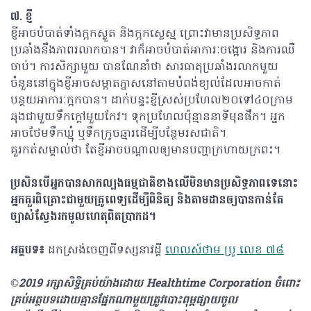
៧. ខ្ញី
ខ្ញីអាចបំបាត់ទាំងក្អកស្ងួត និងក្អកស្លេស្ម ព្រោះវាមានប្រសិទ្ធភាព
ប្រឆាំងនឹងភាពរលាកបាន។ វាក៏អាចបំបាត់អាការៈចង្អោរ និងការឈឺ
ចាប់។ ការសិក្សាមួយ បានណែនាំថា សារធាតុប្រឆាំងរលាកមួយ
ចំនួននៅក្នុងខ្ញីអាចសម្អាតភ្នាសនៅតាមបំពង់ខ្យល់ដែលអាចកាត់
បន្ថយអាការៈក្អកបាន។ ដាក់បន្ទះខ្ញីស្រស់ប្រហែល២០ទៅ៤០ក្រាម
ឆុងជាមួយទឹកក្តៅមួយកែវ។ ទុកប្រហែលប៉ុន្មាននាទីមុនផឹក។ អ្នក
អាចថែមទឹកឃ្មុំ ឬទឹកក្រូចឆ្មារដើម្បីបន្ថែមរសជាតិ។
គួរកត់សម្គាល់ថា តែខ្ញីអាចបណ្តាលឲ្យមានបញ្ហាក្រហាយក្រពះ។
ប្រសិនបើអ្នកបានសាកល្បងធម្មជាតិខាងលើមិនមានប្រសិទ្ធភាពទេនោះ
អ្នកគួរពិគ្រោះជាមួយគ្រូពេទ្យដើម្បីពិនិត្យ និងតាមដានឲ្យបានកាន់តែ
ច្បាស់ស្វែងរកមូលហេតុពិតប្រាកដ។
អត្ថបទ៖
ដកស្រង់ចេញពីទស្សនាវដ្ដី
ហេលស៍ថាម ប្រូ លេខ ៧៨
©2019 រក្សាសិទ្ធិគ្រប់យ៉ាង​ដោយ Healthtime Corporation ចំពោះ
គ្រប់អត្ថបទដោយគ្មានផ្នែកណាមួយត្រូវបោះពុម្ពផ្សាយចូល