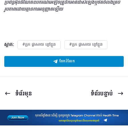
ប្រព័ន្ធអុីនធឺណែតឧបករណ៍អេឡិចត្រូនិកអាត់ជាសំឡេងឬថតចំលងគ្រប់
រូបភាពដោយគ្មានការអនុញ្ញាតឡើយ
ស្លាក:
#ក្អក ផ្តាសាយ ក្តៅខ្លួន
#ក្អក ផ្តាសាយ ក្តៅខ្លួន
ចែករំលែក
ទំព័រ​មុន
ទំព័រ​បន្ទាប់