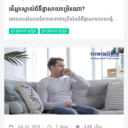
តើអ្នកស្គាល់ជំងឺផ្ដាសាយកម្រិតណា?​
ដោយសារតែភាពរំខាននានាជាច្រើននៃជំងឺផ្ដាសាយបានបង្ខំឲ្យអ្នកជំងឺមួយចំនួនសម្រេចចិត្តសម្រាកនៅផ្ទះ ជាជាងការចេញទៅក្រៅ ឬបំពេញការងារផ្សេងៗ ដោយរង់ចាំឲ្យស្ថានភាពជំងឺបានប្រសើរឡើងវិញជាមុនសិន។ ជាក់ស្ដែង ផ្ដាសាយអាចចាត់ទុកបានជាជំងឺសាមញ្ញ តែអ្នកប្រហែលមិនដឹងទេថាវាអាចមានភាពស្មុគស្មាញ និងអាថ៌កំបាំងដែលអ្នកមិនធ្លាប់បានដឹង។ ក្នុងករណីលេចចេញសញ្ញាសាមញ្ញដូចជា ហៀរសម្បោរ ក្ដៅខ្លួន ឬស្ងួតបំពង់ក នោះអាចបញ្ជាក់បានថាអ្នកកំពុងរងការវាយលុកពីជំងឺផ្ដាសាយ។ ជាធម្មតាអាការៈផ្ដាសាយទាំងនោះអាចនឹងមានភាពធូរស្បើយ និងធ្វើឲ្យអ្នកមានអារម្មណ៍ប្រសើរឡើងវិញបន្ទាប់ពីរយៈពេល ២ ទៅ ៣ថ្ងៃក្រោយ។ លក្ខណៈជំងឺផ្តាសាយ វាជាជំងឺមួយដែលបណ្តាលមកពីការចម្លងរោគដ៏តូចមួយដែលគេហៅថា វីរុស។ ជំងឺផ្តាសាយបណ្ដាលមកពីវីរុសជាង ២០០ ប្រភេទ ប៉ុន្តែជំងឺទូទៅ និងបង្កឡើងញឹកញាប់បំផុតគឺពពួក Rhinovirus ដែលទទួលខុសត្រូវយ៉ាងហោចណាស់ ៥០% នៃជំងឺផ្តាសាយ។ វីរុសផ្សេងៗទៀតដែលអាចបង្កឲ្យមានជំងឺផ្តាសាយ រួមមានមេរោគ Coronavirus, Respiratory syncytial virus, Parainfluenza និងជំងឺគ្រុនផ្តាសាយ។ នៅពេលមេរោគទាំងនោះឆ្លងតាមរយៈច្រមុះ និងបំពង់ក ប្រព័ន្ធការពាររាងកាយរបស់អ្នកនឹងធ្វើការប្រឆាំងជាមួយការចម្លងនោះដោយបង្កើតបានជាការរលាកនិងមានសម្បោរហើយអ្នកជំងឺថែមទាំងអាចមានអាការៈអស់កម្លាំង ឬល្ហិតល្ហៃទៀតផង។ ការចម្លង វីរុសផ្តាសាយអាចឆ្លងចូលក្នុងខ្លួនរបស់អ្នកតាមរយៈមាត់ ភ្នែក ច្រមុះ ឬបំពង់ក។ វីរុសអាចរាលដាលតាមរយៈតំណក់តូចៗនៅលើអាកាសនៅពេលមនុស្សម្នាក់ក្អកបន្ទាប់មកធ្វើការរីករាលដាលទៅកាន់មនុស្សម្នាក់ទៀតបានយ៉ាងងាយ។ ជំងឺនេះក៏អាចឆ្លងតាមការប៉ះពាល់ផ្ទាល់ដៃជាមួយអ្នកជំងឺ ឬដោយការចែករំលែកវត្ថុកខ្វក់ដូចជាឧបករណ៍ប្រើប្រាស់ កន្សែងឧបករណ៍ក្មេងលេង ឬទូរស័ព្ទ។ល។ រោគសញ្ញាជំងឺផ្តាសាយ រោគសញ្ញានៃជំងឺផ្តាសាយជាធម្មតានឹងកើតមានឡើងពី ១ថ្ងៃទៅ ៣ថ្ងៃបន្ទាប់ពីការប៉ះពាល់នឹងវីរុសដែលបង្កឲ្យមានជំងឺផ្តាសាយ។ រោគសញ្ញាអាចប្រែប្រួលពីមនុស្សម្នាក់ទៅម្នាក់ ដែលជាទូទៅរោគសញ្ញាទាំងនោះមានដូចជា៖ • ឈឺក • ហៀរសម្បោរ ឬតឹងច្រមុះ • ក្អក • កណ្តាស់ • ឈឺក្បាល ឬឈឺខ្លួន។ ចំណែករោគសញ្ញាធ្ងន់ធ្ងរអាចមានដូចជា គ្រុនក្តៅឬឈឺសាច់ដុំ ដែលអាចជាសញ្ញាជំងឺផ្តាសាយធ្ងន់ (Flu) ជាជាងជំងឺផ្តាសាយធម្មតាហើយមនុស្សភាគច្រើននឹងមានភាពប្រសើរឡើងវិញក្នុងរយៈពេល ៧ ទៅ ១០ថ្ងៃ។ អត្ថបទ៖​ ដកស្រង់ចេញពីទស្សនាវដ្ដី ហេលស៍ថាម ប្រូ លេខ ៨០ 2019 រក្សាសិទ្ធិគ្រប់យ៉ាង​ដោយ Healthtime Corporation ចំពោះគ្រប់អត្ថបទដោយគ្មានផ្នែកណាមួយត្រូវបោះពុម្ពផ្សាយចូលប្រព័ន្ធអុីនធឺណែតឧបករណ៍អេឡិចត្រូនិកអាត់ជាសំឡេងឬថតចំលងគ្រប់រូបភាពដោយគ្មានការអនុញ្ញាតឡើយ
ក្អក ផ្តាសាយ ក្តៅខ្លួន
ក្អក ផ្តាសាយ ក្តៅខ្លួន
|
|
Jul 01, 2019
7 ឆ្នាំមុន
4.8K មើល