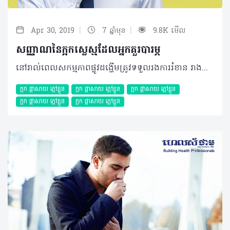
|
|
Apr 30, 2019
7 ឆ្នាំមុន
9.8K មើល
សញ្ញាណនៃក្អកស្លេស្មដែលអ្នកគួរបារម្ភ
នៅរាល់ពេលសកម្មភាពផ្លូវដង្ហើមត្រូវទទួលរងការរំខាន រាងកាយរបស់យើងម្នាក់ៗមានសមត្ថភាពធ្វើការឆ្លើយតបទៅវិញ ដោយអ្នកអាចសង្កេតឃើញស្តែងមានឡើងតាមរយៈការក្អក។ ក្អក ត្រូវបានគេចែកចេញជា ២ប្រភេទ គឺក្អកស្លេស្ម និងក្អកស្ងួត ដែលប្រភេទក្អកទាំងពីរប្រភេទនេះបណ្តាលមកពីរេផ្លិចដោយស្វ័យប្រវត្តិនៃប្រព័ន្ធដង្ហើមក្នុងការរុញច្រានសារធាតុពីខាងក្រៅចេញដើម្បីបញ្ចៀសការបង្ករោគផ្សេងៗ។ យ៉ាងណាក៏ដោយមូលហេតុបង្ក និងលក្ខខណ្ឌដែលគួរឲ្យព្រួយបារម្ភនៃប្រភេទក្អកទាំងពីរមានលក្ខណៈសម្គាល់ផ្សេងៗគ្នា។ អត្ថបទលេខមុន ហេលស៍ថាម ប្រូ បានបង្ហាញរួចមកហើយអំពីសញ្ញាណដែលអ្នកគួរយកចិត្តទុកដាក់ និងការណែនាំពីវិធីព្យាបាលមួយចំនួនចំពោះអាការៈក្អកស្ងួត ហើយលេខនេះ អ្នកអានទាំងអស់នឹងអាចបន្តការស្វែងយល់អំពីអាការៈ ក្អកស្លេស្ម វិញម្តង។ អ្វីជាក្អកស្លេស្ម? ស្លេស្មជាការដាច់ចេញនៃភ្នាសសើម (Mucus) ដែលបានផលិតនៅក្នុងសួត និងផ្លូវដង្ហើមដែលនៅជិតៗនោះ។ ប្រភេទនៃភ្នាសសើមនេះមានតួនាទីក្នុងការការពារមេរោគ និងសារធាតុផ្សេងទៀតដែលបានចូលទៅក្នុងផ្លូវដង្ហើម និងសួត ដោយធ្វើឲ្យសារធាតុរំខានទាំងនោះស្អិតជាប់ និងត្រូវបានបញ្ចេញតាមរយៈការក្អកមកខាងក្រៅវិញ។ មូលហេតុបង្ក ភាគច្រើនក្អកស្លេស្ម បណ្តាលមកពីការបង្ករោគដោយសារបាក់តេរី ឬមេរោគ ការច្រាលទឹកអាស៊ីតក្រពះ ឬបញ្ហាអាល្លែកហ្ស៊ីនានាដែលខុសប្លែកពីមូលហេតុរបស់ក្អកស្ងួត។ ជាក់ស្តែង ប្រសិនបើអ្នកនៅតែបន្តក្អកក្នុងរយៈពេល ២ទៅ៣សប្តាហ៍ដោយមិនបានធូរស្រាល ឬកាន់តែធ្ងន់ធ្ងរនោះមូលហេតុបង្កអាចមានដូចជា៖ - ជំងឺរលាកទងសួត៖ ក្នុងករណីស្រួចស្រាវ ការរលាកនេះអាចបណ្តាលមកពីពពួកបាក់តេរី ឬមេរោគ ប៉ុន្តែក្នុងករណីរ៉ាំរ៉ៃគឺអាចបណ្តាលមកពីការជក់បារី។ ស្លេស្មប្រភេទនេះអាចបញ្ចេញមកមានពណ៌លឿង ប្រផេះ ឬពណ៌បៃតង - ជំងឺរលាកសួត៖ ជាការបង្ករោគនៅក្នុងសួតដោយពពួកបាក់តេរី មេរោគ ឬផ្សិត ដែលអាចបណ្តាលឲ្យមានគ្រោះថ្នាក់ដល់អាយុជីវិត ប្រសិនបើមិនបានព្យាបាលទាន់ពេលវេលា។ ស្លេស្ម ក្នុងការរលាកប្រភេទនេះអាចមានពណ៌លឿង បៃតង ត្នោត ឬមានលាយឡំទៅដោយឈាមទៀតផង - COPD ( Chronic Obstructive Pneumonia Disease)៖ ជាបណ្តុំនៃលក្ខខណ្ធដែលស្តែងឡើងជាការខូចខាតទាំងសរីរាង្គសួត និងទងសួតដែលភាគច្រើនមូលហេតុនៃជំងឺនេះគឺបណ្តាលមកពីការជក់បារី - Cystic Fibrosis៖ ជាប្រភេទជំងឺតំណពូជដែលបណ្តាលមកពីមានការខូចខាតហ្សែន ដោយសភាពផ្លូវដង្ហើមប្រែជារួមតូច ហើយត្រូវបានរាំងខ្ទប់ដោយសារស្លេស្ម ដែលជាហេតុបណ្តាលឲ្យរឹតតែពិបាកក្នុងការដកដង្ហើម។ ម៉្យាងស្លេស្មដែលឡើងក្រាស់នេះបានក្លាយជាលក្ខខណ្ឌដ៏អំណោយផលសម្រាប់ការលូតលាស់របស់បាក់តេរីទៀតផង - ជំងឺហឺត៖ អ្នកជំងឺដែលមានបញ្ហាហឺត តែងមានផ្លូវដង្ហើមដែលងាយទទួលរងប្រតិកម្មជាមួយសារធាតុដែលអាចបង្កឲ្យមានអាល្លែកហ្ស៊ី សារធាតុពុលពីបរិស្ថាន ឬការបង្ករោគនៅផ្លូវដង្ហើម។ ភាពងាយប្រតិកម្មនេះបណ្តាលឲ្យផ្លូវដង្ហើមទៅជារលាក ព្រមទាំងបង្កើតនូវស្លេស្មយ៉ាងច្រើន - ជំងឺរបេង៖ ជាជំងឺផ្លូវដង្ហើមដែលបង្កមកពីមេរោគឈ្មោះ មីកូបាក់តេរ៉ូម (Mycobacterium)។ សញ្ញាណនៃជំងឺនេះមានដូចជា ក្អកស្លេស្មរ៉ាំរ៉ៃពណ៌បៃតង ឬមានឈាម ស្រកទម្ងន់ ក្តៅខ្លួន រងាញាក់ និងបែកញើសពេលយប់ជាដើម។ ករណីប្រញាប់ស្វែងរកការព្យាបាល អ្នកត្រូវប្រញាប់ទៅជួបគ្រូពេទ្យឯកទេសប្រព័ន្ធផ្លូវដង្ហើមជាបន្ទាន់ក្នុងករណីដែល៖ - អាការៈ ក្អក កើតមានឡើងលើសពី ២ទៅ៣សប្តាហ៍ - ការព្យាបាលបែបធម្មជាតិ និងការប្រើប្រាស់ថ្នាំដោយគ្មានវេជ្ជបញ្ជា (OTC Drugs) មិនមានប្រសិទ្ធភាព - ក្តៅខ្លួនលើសពី ៣៨°C - សង្ស័យមានសញ្ញានៃជំងឺរបេង - ក្អកមានឈាម ស្លេស្មពណ៌បៃតង លឿង ប្រផេះ - ពិបាកក្នុងការដកដង្ហើម ដកដង្ហើមញាប់ ឈឺទ្រូង វិលមុខ ឬសន្លប់ជាដើម។ ©2019 រក្សាសិទ្ធិគ្រប់យ៉ាង​ដោយ Healthtime Corporation ចំពោះគ្រប់អត្ថបទដោយគ្មានផ្នែកណាមួយត្រូវបោះពុម្ពផ្សាយចូល ប្រព័ន្ធអុីនធឺណែតឧបករណ៍អេឡិចត្រូនិកអាត់ជាសំឡេងឬថតចំលងគ្រប់រូបភាពដោយគ្មានការអនុញ្ញាតឡើយ
ក្អក ផ្តាសាយ ក្តៅខ្លួន
ក្អក ផ្តាសាយ ក្តៅខ្លួន
ក្អក ផ្តាសាយ ក្តៅខ្លួន
ក្អក ផ្តាសាយ ក្តៅខ្លួន
ក្អក ផ្តាសាយ ក្តៅខ្លួន