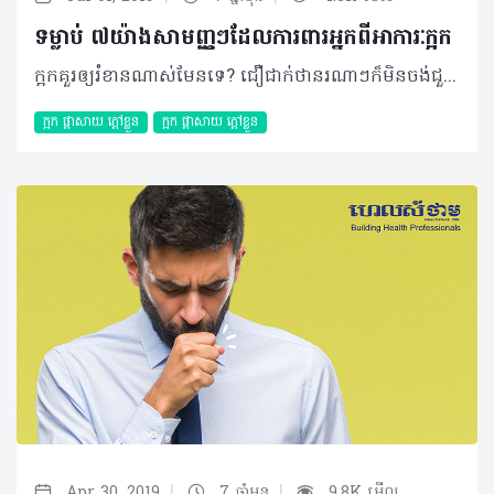
ទម្លាប់ ៧យ៉ាងសាមញ្ញៗដែលការពារអ្នកពីអាការៈក្អក
ក្អកគួរឲ្យរំខានណាស់មែនទេ? ជឿជាក់ថានរណាៗក៏មិនចង់ជួបបញ្ហានេះដែរ! ហេតុនេះអត្ថបទខាងក្រោមនឹងបង្ហាញអ្នកពីមូលហេតុនិងវិធីសាស្រ្តការពារខ្លួនងាយៗដែលអាចអនុវត្តឲ្យក្លាយជាទម្លាប់បាន។ អ្វីខ្លះជាកត្តាជំរុញឲ្យក្អក? ក្អកជារេផ្លិចដ៏សំខាន់មួយដែលកើតឡើងរាល់ពេលមានការរំខាននានាដល់ដំណើរការរបស់ប្រព័ន្ធដង្ហើម។ ជាក់ស្តែង វាអាចបណ្តាលមកពី៖ + ការជក់បារី៖ សារធាតុគីមីដែលមានក្នុងបារីអាចរំខាន និងបំផ្លាញកោសិកាសួតយ៉ាងធ្ងន់ធ្ងរ។ ការជក់បារីរយៈពេលយូរអាចបណ្តាលឲ្យសួតបង្កើតជាសារធាតុរំអិលយ៉ាងច្រើន ជាហេតុធ្វើឲ្យមានក្អកស្លេស្មជាប្រចាំ + កត្តាអាល្លែកហ្សុី៖ អាការៈនេះអាចកើតឡើងចំពោះបុគ្គលមួយចំនួនតូចដែលជាទូទៅ លម្អងផ្កា រោមសត្វ ជាកត្តាប្រឈមដែលកើតមានឡើងជាញឹកញាប់ + សារធាតុរំខានដែលមានក្នុងបរិស្ថាន៖ មានសារធាតុរំខានជាច្រើនដែលមានក្នុងបរិយាកាស និងនៅក្នុងផ្ទះ ដូចជាផ្សែង អ័ព្ទក៏អាចជះឥទ្ធិពលបានផងដែរ + ជំងឺផ្លូវដង្ហើមរ៉ាំរ៉ៃ៖ ការបង្ករោគដោយពពួកបាក់តេរី មួយចំនួន ព្រមទាំងជំងឺហឺតជាកត្តាចម្បងដែលបណ្តាលឲ្យមានជំងឺផ្លូវដង្ហើមរ៉ាំរ៉ៃ ដែលអាចមានដូចជាជំងឺស្ទះផ្លូវដង្ហើមរ៉ាំរ៉ៃ (COPD) ជំងឺក្រិនសួត (Pulmonary fibrosis) ជាដើម + ខ្យល់ពុល៖ ការរស់នៅក្នុងទីក្រុង ចរាចរណ៍មមាញឹក តំបន់ជិតរោងចក្រសុទ្ធតែអាចបង្កជាហានិភ័យខ្ពស់ប៉ះពាល់ដល់សុខភាពផ្លូវដង្ហើមដែលអ្នកអាចមើលរំលង។ ការពារបានយ៉ាងណាខ្លះ? ជាការពិត អ្នកនៅតែអាចការពារខ្លួនបានយ៉ាងប្រសើរក្នុងការទប់ទល់ពីបញ្ហាក្អកតាមរយៈការយល់ដឹងអំពីមូលហេតុបង្កចម្បងៗដែលបានរៀបរាប់ខាងលើដោយវិធីសាស្ត្រ ៧យ៉ាងសាមញ្ញៗមានដូចជា៖ ១. បញ្ឈប់ការជក់បារី បន្តិចម្តងៗតាមតែអាចធ្វើបាន ២. ប្រសិនជាអាច អ្នកគួរព្យាយាមជ្រើសរើសកន្លែងការងារណាដែលមិនប៉ះពាល់ដល់ផ្លូវដង្ហើម ៣. បន្ទប់គួរមានសំណើមជានិច្ច ៤. ព្យាយាមសង្កេត និងការពារខ្លួនពីកត្តាបង្កអាល្លែកហ្សុីមួយចំនួនដែលអ្នកធ្លាប់ប្រទះ ដែលអាចមានជាប្រភេទអាហារ លម្អងផ្កា រោមសត្វជាដើម។ គួរបញ្ជាក់ថា អ្នកអាចប្រើប្រាស់ថ្នាំប្រឆាំងអាល្លែកហ្សុីជាមុន នៅរាល់ពេលដែលអ្នកគិតថាអ្នកអាចប៉ះជាមួយកត្តាប្រឈមទាំងនោះ ៥. ប្រសិនបើអ្នកកំពុងមានជំងឺហឺត សូមព្យាយាមគ្រប់គ្រងជំងឺនេះឲ្យបានត្រឹមត្រូវតាមការណែនាំរបស់គ្រូពេទ្យ ៦. លាងដៃឲ្យបានស្អាត និងញឹកញាប់ ដើម្បីចៀសវាងការបង្ករោគ ៧. រក្សាប្រព័ន្ធការពាររាងកាយឲ្យនៅមានសុខភាពល្អជានិច្ច តាមរយៈការទទួលទានរបបអាហារត្រឹមត្រូវ សម្បូរសារធាតុចិញ្ចឹម បន្លែ ផ្លែឈើ ដែលសម្បូរដោយវីតាមីន (វីតាមីន C និងវីតាមីនចម្រុះ) លំហាត់ប្រាណទៀងទាត់ សម្រាកឲ្យបានគ្រប់គ្រាន់ព្រមទាំងអនុវត្តការរស់នៅដែលមានអនាម័យ ដើម្បីគេចផុតពីការឆ្លងរោគនៅផ្លូវដង្ហើម។ គួររំឭកដែរថា ភាគច្រើននៃបញ្ហាក្អកគឺបណ្តាលមកពីជំងឺប្រព័ន្ធផ្លូវដង្ហើម ជាពិសេសគឺជំងឺផ្តាសាយ ជំងឺរលាកសួត និងជំងឺរបេងជាដើម ហេតុនេះសូមប្រុងប្រយ័ត្នជាមួយការឆ្លងរោគទាំងនោះ។ សម្រួលអាការៈនេះបែបណា? ការព្យាបាលអាស្រ័យទៅតាមមូលហេតុបង្ក ប៉ុន្តែក្នុងនោះអ្នកក៏អាចប្រើប្រាស់វិធីសាស្ត្រខាងក្រោមដើម្បីសម្រាលភាពរំខានដែលកើតមានឡើង៖ - ការលាយទឹកក្តៅឧណ្ហៗ ជាមួយក្រូចឆ្មារ និងទឹកឃ្មុំ - ការពិសាទឹកក្ដៅឧណ្ហៗ ជំនួសឲ្យការទទួលទានទឹកត្រជាក់ - ចៀសវាងការបរិភោគអាហារប្រៃ បំពង និងហឹរ - កាត់បន្ថយការទទួលទានគ្រឿងស្រវឹង - ប្រើប្រាស់ថ្នាំបំបាត់ក្អកដែលអាចរកទិញបាននៅតាមឱសថស្ថាន ជាមួយការណែនាំប្រើប្រាស់ត្រឹមត្រូវ។ រក្សាប្រព័ន្ធការពាររាងកាយឲ្យរឹងមាំជាមួយការបញ្ចៀសពីកត្តាអាល្លែកហ្សុីនានា ជាវិធីសាស្ត្រដ៏ប្រសើរក្នុងការការពារពីបញ្ហាក្អក។ អត្ថបទ៖ ដកស្រង់ចេញពីទស្សនាវដ្ដី ហេលស៍ថាម ប្រូ លេខ ៧៩ ©2019 រក្សាសិទ្ធិគ្រប់យ៉ាង​ដោយ Healthtime Corporation ចំពោះគ្រប់អត្ថបទដោយគ្មានផ្នែកណាមួយត្រូវបោះពុម្ពផ្សាយចូលប្រព័ន្ធអុីនធឺណែតឧបករណ៍អេឡិចត្រូនិកអាត់ជាសំឡេងឬថតចំលងគ្រប់រូបភាពដោយគ្មានការអនុញ្ញាតឡើយ
ក្អក ផ្តាសាយ ក្តៅខ្លួន
ក្អក ផ្តាសាយ ក្តៅខ្លួន
|
|
Apr 30, 2019
7 ឆ្នាំមុន
9.8K មើល