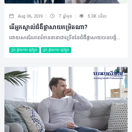
|
|
Aug 06, 2019
7 ឆ្នាំមុន
5.3K មើល
តើអ្នកស្គាល់ជំងឺផ្ដាសាយកម្រិតណា?​
ដោយសារតែភាពរំខាននានាជាច្រើននៃជំងឺផ្ដាសាយបានបង្ខំឲ្យអ្នកជំងឺមួយចំនួនសម្រេចចិត្តសម្រាកនៅផ្ទះ ជាជាងការចេញទៅក្រៅ ឬបំពេញការងារផ្សេងៗ ដោយរង់ចាំឲ្យស្ថានភាពជំងឺបានប្រសើរឡើងវិញជាមុនសិន។ ជាក់ស្ដែង ផ្ដាសាយអាចចាត់ទុកបានជាជំងឺសាមញ្ញ តែអ្នកប្រហែលមិនដឹងទេថាវាអាចមានភាពស្មុគស្មាញ និងអាថ៌កំបាំងដែលអ្នកមិនធ្លាប់បានដឹង។ ក្នុងករណីលេចចេញសញ្ញាសាមញ្ញដូចជា ហៀរសម្បោរ ក្ដៅខ្លួន ឬស្ងួតបំពង់ក នោះអាចបញ្ជាក់បានថាអ្នកកំពុងរងការវាយលុកពីជំងឺផ្ដាសាយ។ ជាធម្មតាអាការៈផ្ដាសាយទាំងនោះអាចនឹងមានភាពធូរស្បើយ និងធ្វើឲ្យអ្នកមានអារម្មណ៍ប្រសើរឡើងវិញបន្ទាប់ពីរយៈពេល ២ ទៅ ៣ថ្ងៃក្រោយ។ លក្ខណៈជំងឺផ្តាសាយ វាជាជំងឺមួយដែលបណ្តាលមកពីការចម្លងរោគដ៏តូចមួយដែលគេហៅថា វីរុស។ ជំងឺផ្តាសាយបណ្ដាលមកពីវីរុសជាង ២០០ ប្រភេទ ប៉ុន្តែជំងឺទូទៅ និងបង្កឡើងញឹកញាប់បំផុតគឺពពួក Rhinovirus ដែលទទួលខុសត្រូវយ៉ាងហោចណាស់ ៥០% នៃជំងឺផ្តាសាយ។ វីរុសផ្សេងៗទៀតដែលអាចបង្កឲ្យមានជំងឺផ្តាសាយ រួមមានមេរោគ Coronavirus, Respiratory syncytial virus, Parainfluenza និងជំងឺគ្រុនផ្តាសាយ។ នៅពេលមេរោគទាំងនោះឆ្លងតាមរយៈច្រមុះ និងបំពង់ក ប្រព័ន្ធការពាររាងកាយរបស់អ្នកនឹងធ្វើការប្រឆាំងជាមួយការចម្លងនោះដោយបង្កើតបានជាការរលាកនិងមានសម្បោរហើយអ្នកជំងឺថែមទាំងអាចមានអាការៈអស់កម្លាំង ឬល្ហិតល្ហៃទៀតផង។ ការចម្លង វីរុសផ្តាសាយអាចឆ្លងចូលក្នុងខ្លួនរបស់អ្នកតាមរយៈមាត់ ភ្នែក ច្រមុះ ឬបំពង់ក។ វីរុសអាចរាលដាលតាមរយៈតំណក់តូចៗនៅលើអាកាសនៅពេលមនុស្សម្នាក់ក្អកបន្ទាប់មកធ្វើការរីករាលដាលទៅកាន់មនុស្សម្នាក់ទៀតបានយ៉ាងងាយ។ ជំងឺនេះក៏អាចឆ្លងតាមការប៉ះពាល់ផ្ទាល់ដៃជាមួយអ្នកជំងឺ ឬដោយការចែករំលែកវត្ថុកខ្វក់ដូចជាឧបករណ៍ប្រើប្រាស់ កន្សែងឧបករណ៍ក្មេងលេង ឬទូរស័ព្ទ។ល។ រោគសញ្ញាជំងឺផ្តាសាយ រោគសញ្ញានៃជំងឺផ្តាសាយជាធម្មតានឹងកើតមានឡើងពី ១ថ្ងៃទៅ ៣ថ្ងៃបន្ទាប់ពីការប៉ះពាល់នឹងវីរុសដែលបង្កឲ្យមានជំងឺផ្តាសាយ។ រោគសញ្ញាអាចប្រែប្រួលពីមនុស្សម្នាក់ទៅម្នាក់ ដែលជាទូទៅរោគសញ្ញាទាំងនោះមានដូចជា៖ • ឈឺក • ហៀរសម្បោរ ឬតឹងច្រមុះ • ក្អក • កណ្តាស់ • ឈឺក្បាល ឬឈឺខ្លួន។ ចំណែករោគសញ្ញាធ្ងន់ធ្ងរអាចមានដូចជា គ្រុនក្តៅឬឈឺសាច់ដុំ ដែលអាចជាសញ្ញាជំងឺផ្តាសាយធ្ងន់ (Flu) ជាជាងជំងឺផ្តាសាយធម្មតាហើយមនុស្សភាគច្រើននឹងមានភាពប្រសើរឡើងវិញក្នុងរយៈពេល ៧ ទៅ ១០ថ្ងៃ។ អត្ថបទ៖​ ដកស្រង់ចេញពីទស្សនាវដ្ដី ហេលស៍ថាម ប្រូ លេខ ៨០ 2019 រក្សាសិទ្ធិគ្រប់យ៉ាង​ដោយ Healthtime Corporation ចំពោះគ្រប់អត្ថបទដោយគ្មានផ្នែកណាមួយត្រូវបោះពុម្ពផ្សាយចូលប្រព័ន្ធអុីនធឺណែតឧបករណ៍អេឡិចត្រូនិកអាត់ជាសំឡេងឬថតចំលងគ្រប់រូបភាពដោយគ្មានការអនុញ្ញាតឡើយ
ក្អក ផ្តាសាយ ក្តៅខ្លួន
ក្អក ផ្តាសាយ ក្តៅខ្លួន