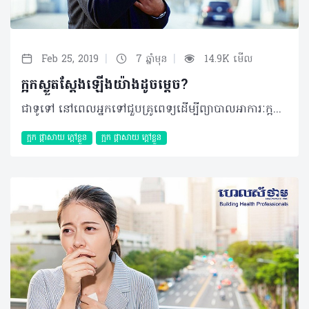
|
|
Feb 25, 2019
7 ឆ្នាំមុន
14.9K មើល
ក្អកស្ងួតស្តែងឡើងយ៉ាងដូចម្តេច?
ជាទូទៅ នៅពេលអ្នកទៅជួបគ្រូពេទ្យដើម្បីព្យាបាលអាការៈក្អក ក្រុមគ្រូពេទ្យតែងសួរអ្នកថាតើជាប្រភេទក្អកស្លេស្ម ឬក្អកស្ងួតដោយហេតុថាមូលហេតុបង្កនិងវិធីសាស្ត្រព្យាបាលផ្សេងៗគ្នា ដែលជួនកាល អ្នកអាចពិបាកញែករវាងការក្អកទាំងពីរនេះណាស់។ ដូច្នេះអត្ថបទខាងក្រោមនឹងបង្ហាញលោកអ្នកឲ្យដឹងថា អ្នកបាន និងកំពុងក្អកស្ងួត ដើម្បីអ្នកអាចធ្វើការបែងចែកខ្លួនឯងបាន។ ក្អកស្ងួតគឺជាប្រភេទក្អកមិនបញ្ចេញស្លេស្ម ដែលវាអាចមានលក្ខណៈរមាស់ ឬដូចមានអ្វីម៉្យាងដែលនៅជាប់បំពង់ក។ ជាញឹកញាប់អាការៈនេះអាចបង្កមកពីមេរោគដូចជា ជំងឺផ្តាសាយ ឬពេលខ្លះក៏អាចបង្កមកពីបញ្ហាអាល្លែកហ្ស៊ី ឬបញ្ហាបំពង់កផងដែរ។ * មូលហេតុនៃក្អកស្ងួត បន្ថែមពីមូលហេតុដែលបានរៀបរាប់ខាងលើ វាក៏អាចបណ្តាលមកពីបញ្ហាផ្សេងទៀតផងដែរ៖ - ជំងឺហឺត - ជំងឺច្រាលទឹកក្រពះ (Gastro-esophageal reflux) - ការជក់បារី - អាល្លែកហ្ស៊ីច្រមុះដែលបណ្តាលមកពីសារធាតុ ឬវត្ថុដែលអ្នកធ្លាប់អាល្លែកហ្ស៊ីជាមួយ មានដូចជា លម្អងធូលី ឬរោមសត្វជាដើម - ការរលាកបំពង់សំឡេង - ក្អកមាន់ ដែលជាប្រភេទជំងឺបង្កមកពីបាក់តេរី - រោគសញ្ញានៃការស្ទះផ្លូវដង្ហើមអំឡុងពេលគេង (Obstructive sleep apnea) - ទម្លាប់ក្អក ដែលជាទូទៅកើតឡើងតែនៅពេលថ្ងៃ ប៉ុន្តែមិនមែនបង្កមកពីមេរោគ ឬបាក់តេរីនោះទេ ហើយភាគច្រើនកើតឡើងចំពោះក្មេងៗ - ការដកដង្ហើមចូលនូវពពួកសារធាតុចម្លែកផ្សេងទៀតដោយចៃដន្យ ដែលអាចជាអាហារ ឬទឹក - ជំងឺសួតមួយចំនួន - អាចជាផលរំខានរបស់ថ្នាំមួយចំនួនដូចជា ថ្នាំលើសឈាមប្រភេទ ACE inhibitor (Angiotensin Converting Enzyme inhibitors)។ ក្រៅពីហេតុផលដែលតែងកើតឡើងជាញឹកញាប់ខាងលើ អាការៈនេះក៏អាចបង្កមកពីជំងឺបេះដូង ជំងឺស្ទះទងសួត (Pulmonary embolism) ឬជំងឺមហារីកសួតជាដើម។ គួរបញ្ជាក់ថា អាការៈនេះអាចកាន់តែធ្ងន់ធ្ងរនៅពេលដែល៖ - ការដកដង្ហើមជាមួយខ្យល់ស្ងួត ឬត្រជាក់ខ្លាំង - ខ្យល់កង្វក់ដែលអាចមានជាធូលី ផ្សែង - ស្រូបផ្សែងបារីដោយផ្ទាល់ ឬមិនផ្ទាល់ - ការប្រើប្រាស់សំឡេងច្រើន និងខ្លាំងពេក - ការផ្លាស់ប្តូរសីតុណ្ហភាព។ * វិធីសាស្ត្រព្យាបាល ក្អកស្ងួតដែលបណ្តាលមកពីការឆ្លងមេរោគ ដូចជាជំងឺផ្តាសាយ ជាធម្មតាអាចធូរស្រាលដោយខ្លួនឯងបានក្នុងរយៈពេល១ឬ២ សប្តាហ៍។ ការព្យាបាលបែបធម្មជាតិ រួមជាមួយការប្រើថ្នាំក្អកអាចជួយធ្វើឲ្យអ្នកមានអារម្មណ៍ប្រសើរឡើង ដែលក្នុងនោះអ្នកអាចអនុវត្តតាមវិធីសាស្ត្រខាងក្រោម៖ ការព្យាបាលបែបធម្មជាតិ - ផឹកទឹកឲ្យបានច្រើន - លាយទឹកឃ្មុំជាមួយក្រូចឆ្មារ ដោយប្រើទឹកក្តៅជាមួយទឹកឃ្មុំ ១ទៅ២ស្លាបព្រានិងបន្ថែមក្រូចឆ្មារបន្តិច - ខ្ពុរមាត់ជាមួយទឹកអំបិល ករណីអ្នកមានបញ្ហាក្អកស្ងួតមកពី ផ្តាសាយ ឬឈឺក។ ការព្យាបាលដោយប្រើថ្នាំ - ប្រើប្រាស់ថ្នាំបន្ថយការក្អកក្នុងរយៈពេលខ្លី ដែលមានសារធាតុសកម្មដូចជា Pholcodine, Dextromethorphan, Codeine, Dihydrocodeine, និង Pentoxyverine។ ថ្នាំប្រភេទនេះភាគច្រើនអាចរកទិញបាននៅតាមឱសថស្ថានដោយមិនចាំបាច់មានវេជ្ជបញ្ជា ប៉ុន្តែអ្នកត្រូវទទួលការណែនាំពីរបៀបប្រើប្រាស់ឲ្យបានត្រឹមត្រូវពីឱសថការីជាមុនរាល់ពេលប្រើប្រាស់ - ជួនកាលអ្នកក៏អាចត្រូវបានប្រើប្រាស់ប្រភេទថ្នាំដែលមានការបូកបញ្ចូលគ្នារវាង ថ្នាំផ្តាសាយ អាល្លែកហ្ស៊ី និងថ្នាំក្អក ករណីមូលហេតុបណ្តាលមកពីជំងឺផ្តាសាយ ឬអាល្លែកហ្ស៊ី - ការប្រើប្រាស់ប្រភេទស្រៃ្ពយ៍បាញ់ច្រមុះ ឬមាត់ដែលមានសារធាតុសកម្មដូចជា ទឹកអំបិល (Saline nasal spray ) ឬ ថ្នាំប្រឆាំងរលាក (Corticosteroid nasal spray) - ការប្រើប្រាស់ថ្នាំបន្ថយការបញ្ចេញជាតិអាស៊ីតក្រពះ ក៏ត្រូវបានអនុវត្តចំពោះអ្នកមានបញ្ហាច្រាលទឹកក្រពះផងដែរ។ * សញ្ញាណដែលអ្នកគួរជួបគ្រូពេទ្យជាបន្ទាន់ - ក្អកមានឈាម - ពិបាកដកដង្ហើម ឬថប់ - ក្អករាល់ពេលយប់ ឬមានលាយឡំក្តៅខ្លួន - ជាអ្នកជក់បារីជាប់ជាប្រចាំ - មានលាយឡំជាមួយការឈឺក្បាល ឈឺត្រចៀក ក្អួត កន្ទួលរមាស់ ស្រកទម្ងន់ ឬឈឺសាច់ដុំពេញខ្លួន - ក្មេងអាយុក្រោម៦ខែ - ក្អកលើសពី ១០ថ្ងៃដោយមិនមានភាពប្រសើរ ឬកាន់តែធ្ងន់ធ្ងរ - ឬអ្នកមានជំងឺលើសឈាម ជំងឺបេះដូង ក្រពះ ពោះវៀន ឬជំងឺផ្លូវដង្ហើម។ គួរបញ្ជាក់ថា អ្នកគួរប្រាប់គ្រូពេទ្យរបស់អ្នក ករណីអ្នកមានបញ្ហាក្អកធ្ងន់ធ្ងរដែលបណ្តាលមកពីការប្រើប្រាស់ថ្នាំលើសឈាមដើម្បីធ្វើការផ្លាស់ប្តូរប្រភេទថ្នាំផ្សេងទៀតដែលអាចសមស្របជាងនេះ។ ©2019 រក្សាសិទ្ធិគ្រប់យ៉ាង​ដោយ Healthtime Corporation ចំពោះគ្រប់អត្ថបទដោយគ្មានផ្នែកណាមួយត្រូវបោះពុម្ពផ្សាយចូល ប្រព័ន្ធអ៊ីនធឺណែតឧបករណ៍អេឡិចត្រូនិកអាត់ជាសំឡេងឬថតចំលងគ្រប់រូបភាពដោយគ្មានការអនុញ្ញាតឡើយ
ក្អក ផ្តាសាយ ក្តៅខ្លួន
ក្អក ផ្តាសាយ ក្តៅខ្លួន