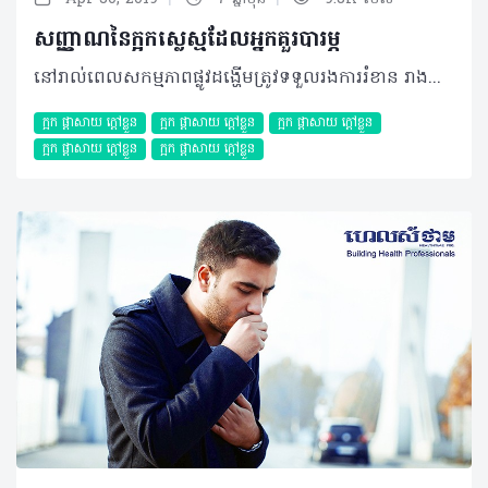
សញ្ញាណនៃក្អកស្លេស្មដែលអ្នកគួរបារម្ភ
នៅរាល់ពេលសកម្មភាពផ្លូវដង្ហើមត្រូវទទួលរងការរំខាន រាងកាយរបស់យើងម្នាក់ៗមានសមត្ថភាពធ្វើការឆ្លើយតបទៅវិញ ដោយអ្នកអាចសង្កេតឃើញស្តែងមានឡើងតាមរយៈការក្អក។ ក្អក ត្រូវបានគេចែកចេញជា ២ប្រភេទ គឺក្អកស្លេស្ម និងក្អកស្ងួត ដែលប្រភេទក្អកទាំងពីរប្រភេទនេះបណ្តាលមកពីរេផ្លិចដោយស្វ័យប្រវត្តិនៃប្រព័ន្ធដង្ហើមក្នុងការរុញច្រានសារធាតុពីខាងក្រៅចេញដើម្បីបញ្ចៀសការបង្ករោគផ្សេងៗ។ យ៉ាងណាក៏ដោយមូលហេតុបង្ក និងលក្ខខណ្ឌដែលគួរឲ្យព្រួយបារម្ភនៃប្រភេទក្អកទាំងពីរមានលក្ខណៈសម្គាល់ផ្សេងៗគ្នា។ អត្ថបទលេខមុន ហេលស៍ថាម ប្រូ បានបង្ហាញរួចមកហើយអំពីសញ្ញាណដែលអ្នកគួរយកចិត្តទុកដាក់ និងការណែនាំពីវិធីព្យាបាលមួយចំនួនចំពោះអាការៈក្អកស្ងួត ហើយលេខនេះ អ្នកអានទាំងអស់នឹងអាចបន្តការស្វែងយល់អំពីអាការៈ ក្អកស្លេស្ម វិញម្តង។ អ្វីជាក្អកស្លេស្ម? ស្លេស្មជាការដាច់ចេញនៃភ្នាសសើម (Mucus) ដែលបានផលិតនៅក្នុងសួត និងផ្លូវដង្ហើមដែលនៅជិតៗនោះ។ ប្រភេទនៃភ្នាសសើមនេះមានតួនាទីក្នុងការការពារមេរោគ និងសារធាតុផ្សេងទៀតដែលបានចូលទៅក្នុងផ្លូវដង្ហើម និងសួត ដោយធ្វើឲ្យសារធាតុរំខានទាំងនោះស្អិតជាប់ និងត្រូវបានបញ្ចេញតាមរយៈការក្អកមកខាងក្រៅវិញ។ មូលហេតុបង្ក ភាគច្រើនក្អកស្លេស្ម បណ្តាលមកពីការបង្ករោគដោយសារបាក់តេរី ឬមេរោគ ការច្រាលទឹកអាស៊ីតក្រពះ ឬបញ្ហាអាល្លែកហ្ស៊ីនានាដែលខុសប្លែកពីមូលហេតុរបស់ក្អកស្ងួត។ ជាក់ស្តែង ប្រសិនបើអ្នកនៅតែបន្តក្អកក្នុងរយៈពេល ២ទៅ៣សប្តាហ៍ដោយមិនបានធូរស្រាល ឬកាន់តែធ្ងន់ធ្ងរនោះមូលហេតុបង្កអាចមានដូចជា៖ - ជំងឺរលាកទងសួត៖ ក្នុងករណីស្រួចស្រាវ ការរលាកនេះអាចបណ្តាលមកពីពពួកបាក់តេរី ឬមេរោគ ប៉ុន្តែក្នុងករណីរ៉ាំរ៉ៃគឺអាចបណ្តាលមកពីការជក់បារី។ ស្លេស្មប្រភេទនេះអាចបញ្ចេញមកមានពណ៌លឿង ប្រផេះ ឬពណ៌បៃតង - ជំងឺរលាកសួត៖ ជាការបង្ករោគនៅក្នុងសួតដោយពពួកបាក់តេរី មេរោគ ឬផ្សិត ដែលអាចបណ្តាលឲ្យមានគ្រោះថ្នាក់ដល់អាយុជីវិត ប្រសិនបើមិនបានព្យាបាលទាន់ពេលវេលា។ ស្លេស្ម ក្នុងការរលាកប្រភេទនេះអាចមានពណ៌លឿង បៃតង ត្នោត ឬមានលាយឡំទៅដោយឈាមទៀតផង - COPD ( Chronic Obstructive Pneumonia Disease)៖ ជាបណ្តុំនៃលក្ខខណ្ធដែលស្តែងឡើងជាការខូចខាតទាំងសរីរាង្គសួត និងទងសួតដែលភាគច្រើនមូលហេតុនៃជំងឺនេះគឺបណ្តាលមកពីការជក់បារី - Cystic Fibrosis៖ ជាប្រភេទជំងឺតំណពូជដែលបណ្តាលមកពីមានការខូចខាតហ្សែន ដោយសភាពផ្លូវដង្ហើមប្រែជារួមតូច ហើយត្រូវបានរាំងខ្ទប់ដោយសារស្លេស្ម ដែលជាហេតុបណ្តាលឲ្យរឹតតែពិបាកក្នុងការដកដង្ហើម។ ម៉្យាងស្លេស្មដែលឡើងក្រាស់នេះបានក្លាយជាលក្ខខណ្ឌដ៏អំណោយផលសម្រាប់ការលូតលាស់របស់បាក់តេរីទៀតផង - ជំងឺហឺត៖ អ្នកជំងឺដែលមានបញ្ហាហឺត តែងមានផ្លូវដង្ហើមដែលងាយទទួលរងប្រតិកម្មជាមួយសារធាតុដែលអាចបង្កឲ្យមានអាល្លែកហ្ស៊ី សារធាតុពុលពីបរិស្ថាន ឬការបង្ករោគនៅផ្លូវដង្ហើម។ ភាពងាយប្រតិកម្មនេះបណ្តាលឲ្យផ្លូវដង្ហើមទៅជារលាក ព្រមទាំងបង្កើតនូវស្លេស្មយ៉ាងច្រើន - ជំងឺរបេង៖ ជាជំងឺផ្លូវដង្ហើមដែលបង្កមកពីមេរោគឈ្មោះ មីកូបាក់តេរ៉ូម (Mycobacterium)។ សញ្ញាណនៃជំងឺនេះមានដូចជា ក្អកស្លេស្មរ៉ាំរ៉ៃពណ៌បៃតង ឬមានឈាម ស្រកទម្ងន់ ក្តៅខ្លួន រងាញាក់ និងបែកញើសពេលយប់ជាដើម។ ករណីប្រញាប់ស្វែងរកការព្យាបាល អ្នកត្រូវប្រញាប់ទៅជួបគ្រូពេទ្យឯកទេសប្រព័ន្ធផ្លូវដង្ហើមជាបន្ទាន់ក្នុងករណីដែល៖ - អាការៈ ក្អក កើតមានឡើងលើសពី ២ទៅ៣សប្តាហ៍ - ការព្យាបាលបែបធម្មជាតិ និងការប្រើប្រាស់ថ្នាំដោយគ្មានវេជ្ជបញ្ជា (OTC Drugs) មិនមានប្រសិទ្ធភាព - ក្តៅខ្លួនលើសពី ៣៨°C - សង្ស័យមានសញ្ញានៃជំងឺរបេង - ក្អកមានឈាម ស្លេស្មពណ៌បៃតង លឿង ប្រផេះ - ពិបាកក្នុងការដកដង្ហើម ដកដង្ហើមញាប់ ឈឺទ្រូង វិលមុខ ឬសន្លប់ជាដើម។ ©2019 រក្សាសិទ្ធិគ្រប់យ៉ាង​ដោយ Healthtime Corporation ចំពោះគ្រប់អត្ថបទដោយគ្មានផ្នែកណាមួយត្រូវបោះពុម្ពផ្សាយចូល ប្រព័ន្ធអុីនធឺណែតឧបករណ៍អេឡិចត្រូនិកអាត់ជាសំឡេងឬថតចំលងគ្រប់រូបភាពដោយគ្មានការអនុញ្ញាតឡើយ
ក្អក ផ្តាសាយ ក្តៅខ្លួន
ក្អក ផ្តាសាយ ក្តៅខ្លួន
ក្អក ផ្តាសាយ ក្តៅខ្លួន
ក្អក ផ្តាសាយ ក្តៅខ្លួន
ក្អក ផ្តាសាយ ក្តៅខ្លួន