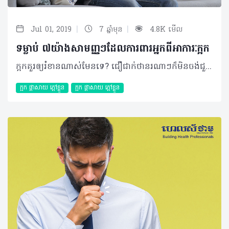
|
|
Jul 01, 2019
7 ឆ្នាំមុន
4.8K មើល
ទម្លាប់ ៧យ៉ាងសាមញ្ញៗដែលការពារអ្នកពីអាការៈក្អក
ក្អកគួរឲ្យរំខានណាស់មែនទេ? ជឿជាក់ថានរណាៗក៏មិនចង់ជួបបញ្ហានេះដែរ! ហេតុនេះអត្ថបទខាងក្រោមនឹងបង្ហាញអ្នកពីមូលហេតុនិងវិធីសាស្រ្តការពារខ្លួនងាយៗដែលអាចអនុវត្តឲ្យក្លាយជាទម្លាប់បាន។ អ្វីខ្លះជាកត្តាជំរុញឲ្យក្អក? ក្អកជារេផ្លិចដ៏សំខាន់មួយដែលកើតឡើងរាល់ពេលមានការរំខាននានាដល់ដំណើរការរបស់ប្រព័ន្ធដង្ហើម។ ជាក់ស្តែង វាអាចបណ្តាលមកពី៖ + ការជក់បារី៖ សារធាតុគីមីដែលមានក្នុងបារីអាចរំខាន និងបំផ្លាញកោសិកាសួតយ៉ាងធ្ងន់ធ្ងរ។ ការជក់បារីរយៈពេលយូរអាចបណ្តាលឲ្យសួតបង្កើតជាសារធាតុរំអិលយ៉ាងច្រើន ជាហេតុធ្វើឲ្យមានក្អកស្លេស្មជាប្រចាំ + កត្តាអាល្លែកហ្សុី៖ អាការៈនេះអាចកើតឡើងចំពោះបុគ្គលមួយចំនួនតូចដែលជាទូទៅ លម្អងផ្កា រោមសត្វ ជាកត្តាប្រឈមដែលកើតមានឡើងជាញឹកញាប់ + សារធាតុរំខានដែលមានក្នុងបរិស្ថាន៖ មានសារធាតុរំខានជាច្រើនដែលមានក្នុងបរិយាកាស និងនៅក្នុងផ្ទះ ដូចជាផ្សែង អ័ព្ទក៏អាចជះឥទ្ធិពលបានផងដែរ + ជំងឺផ្លូវដង្ហើមរ៉ាំរ៉ៃ៖ ការបង្ករោគដោយពពួកបាក់តេរី មួយចំនួន ព្រមទាំងជំងឺហឺតជាកត្តាចម្បងដែលបណ្តាលឲ្យមានជំងឺផ្លូវដង្ហើមរ៉ាំរ៉ៃ ដែលអាចមានដូចជាជំងឺស្ទះផ្លូវដង្ហើមរ៉ាំរ៉ៃ (COPD) ជំងឺក្រិនសួត (Pulmonary fibrosis) ជាដើម + ខ្យល់ពុល៖ ការរស់នៅក្នុងទីក្រុង ចរាចរណ៍មមាញឹក តំបន់ជិតរោងចក្រសុទ្ធតែអាចបង្កជាហានិភ័យខ្ពស់ប៉ះពាល់ដល់សុខភាពផ្លូវដង្ហើមដែលអ្នកអាចមើលរំលង។ ការពារបានយ៉ាងណាខ្លះ? ជាការពិត អ្នកនៅតែអាចការពារខ្លួនបានយ៉ាងប្រសើរក្នុងការទប់ទល់ពីបញ្ហាក្អកតាមរយៈការយល់ដឹងអំពីមូលហេតុបង្កចម្បងៗដែលបានរៀបរាប់ខាងលើដោយវិធីសាស្ត្រ ៧យ៉ាងសាមញ្ញៗមានដូចជា៖ ១. បញ្ឈប់ការជក់បារី បន្តិចម្តងៗតាមតែអាចធ្វើបាន ២. ប្រសិនជាអាច អ្នកគួរព្យាយាមជ្រើសរើសកន្លែងការងារណាដែលមិនប៉ះពាល់ដល់ផ្លូវដង្ហើម ៣. បន្ទប់គួរមានសំណើមជានិច្ច ៤. ព្យាយាមសង្កេត និងការពារខ្លួនពីកត្តាបង្កអាល្លែកហ្សុីមួយចំនួនដែលអ្នកធ្លាប់ប្រទះ ដែលអាចមានជាប្រភេទអាហារ លម្អងផ្កា រោមសត្វជាដើម។ គួរបញ្ជាក់ថា អ្នកអាចប្រើប្រាស់ថ្នាំប្រឆាំងអាល្លែកហ្សុីជាមុន នៅរាល់ពេលដែលអ្នកគិតថាអ្នកអាចប៉ះជាមួយកត្តាប្រឈមទាំងនោះ ៥. ប្រសិនបើអ្នកកំពុងមានជំងឺហឺត សូមព្យាយាមគ្រប់គ្រងជំងឺនេះឲ្យបានត្រឹមត្រូវតាមការណែនាំរបស់គ្រូពេទ្យ ៦. លាងដៃឲ្យបានស្អាត និងញឹកញាប់ ដើម្បីចៀសវាងការបង្ករោគ ៧. រក្សាប្រព័ន្ធការពាររាងកាយឲ្យនៅមានសុខភាពល្អជានិច្ច តាមរយៈការទទួលទានរបបអាហារត្រឹមត្រូវ សម្បូរសារធាតុចិញ្ចឹម បន្លែ ផ្លែឈើ ដែលសម្បូរដោយវីតាមីន (វីតាមីន C និងវីតាមីនចម្រុះ) លំហាត់ប្រាណទៀងទាត់ សម្រាកឲ្យបានគ្រប់គ្រាន់ព្រមទាំងអនុវត្តការរស់នៅដែលមានអនាម័យ ដើម្បីគេចផុតពីការឆ្លងរោគនៅផ្លូវដង្ហើម។ គួររំឭកដែរថា ភាគច្រើននៃបញ្ហាក្អកគឺបណ្តាលមកពីជំងឺប្រព័ន្ធផ្លូវដង្ហើម ជាពិសេសគឺជំងឺផ្តាសាយ ជំងឺរលាកសួត និងជំងឺរបេងជាដើម ហេតុនេះសូមប្រុងប្រយ័ត្នជាមួយការឆ្លងរោគទាំងនោះ។ សម្រួលអាការៈនេះបែបណា? ការព្យាបាលអាស្រ័យទៅតាមមូលហេតុបង្ក ប៉ុន្តែក្នុងនោះអ្នកក៏អាចប្រើប្រាស់វិធីសាស្ត្រខាងក្រោមដើម្បីសម្រាលភាពរំខានដែលកើតមានឡើង៖ - ការលាយទឹកក្តៅឧណ្ហៗ ជាមួយក្រូចឆ្មារ និងទឹកឃ្មុំ - ការពិសាទឹកក្ដៅឧណ្ហៗ ជំនួសឲ្យការទទួលទានទឹកត្រជាក់ - ចៀសវាងការបរិភោគអាហារប្រៃ បំពង និងហឹរ - កាត់បន្ថយការទទួលទានគ្រឿងស្រវឹង - ប្រើប្រាស់ថ្នាំបំបាត់ក្អកដែលអាចរកទិញបាននៅតាមឱសថស្ថាន ជាមួយការណែនាំប្រើប្រាស់ត្រឹមត្រូវ។ រក្សាប្រព័ន្ធការពាររាងកាយឲ្យរឹងមាំជាមួយការបញ្ចៀសពីកត្តាអាល្លែកហ្សុីនានា ជាវិធីសាស្ត្រដ៏ប្រសើរក្នុងការការពារពីបញ្ហាក្អក។ អត្ថបទ៖ ដកស្រង់ចេញពីទស្សនាវដ្ដី ហេលស៍ថាម ប្រូ លេខ ៧៩ ©2019 រក្សាសិទ្ធិគ្រប់យ៉ាង​ដោយ Healthtime Corporation ចំពោះគ្រប់អត្ថបទដោយគ្មានផ្នែកណាមួយត្រូវបោះពុម្ពផ្សាយចូលប្រព័ន្ធអុីនធឺណែតឧបករណ៍អេឡិចត្រូនិកអាត់ជាសំឡេងឬថតចំលងគ្រប់រូបភាពដោយគ្មានការអនុញ្ញាតឡើយ
ក្អក ផ្តាសាយ ក្តៅខ្លួន
ក្អក ផ្តាសាយ ក្តៅខ្លួន