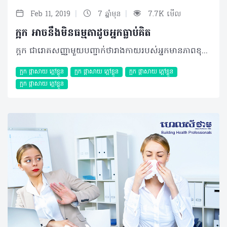
|
|
Feb 11, 2019
7 ឆ្នាំមុន
7.7K មើល
ក្អក អាចនឹងមិនធម្មតាដូចអ្នកធ្លាប់គិត
ក្អក ជារោគសញ្ញាមួយបញ្ជាក់ថារាងកាយរបស់អ្នកមានភាពខុសប្រក្រតីលើផ្លូវដង្ហើម ដែលវាអាចបង្កឡើងដោយពពួក វីរុស បាក់តេរី ធូលីដី ឬសារធាតុផ្សេងៗទៀត។ យោងតាមប្រសាសន៍នៃគ្រូពេទ្យជំនាញរបស់សហរដ្ឋអាមេរិកម្នាក់ បានធ្វើការប៉ាន់ប្រមាណថាអ្នកជំងឺដែលបានមកទទួលការព្យាបាលបញ្ហាក្អកនេះមានប្រមាណ ៣០លាននាក់ក្នុងមួយឆ្នាំ ដែលចំនួននេះត្រូវបានកើនឡើងជាលំដាប់។ អាការៈក្អកម្តងម្កាលជាសញ្ញាធម្មតា ដែលជួយបញ្ចេញសារធាតុមិនល្អពីសួតរបស់អ្នក ការពារពីការបង្ករោគផ្សេងៗ និងជំងឺផ្តាសាយ។ ទោះជាយ៉ាងណាក៏ដោយ ការក្អកជាអចិន្ត្រៃយ៍ ចាប់ពីមួយសប្តាហ៍ឡើងទៅអាចជាលទ្ធផលនៃបញ្ហាសុខភាពណាមួយ រួមមាន៖ • ជំងឺហឺត៖ ភាគច្រើនការក្អកដោយសារអ្នកមានជំងឺហឺតគឺតែងកើតមានឡើងតាមរដូវកាល និងនៅពេលអ្នកប៉ះជាមួយនឹងខ្យល់ត្រជាក់។ • រលាកបំពង់អាហារ៖ លំហូរនៃអាស៊ីតក្រពះដែលតែងច្រាលឡើងតាមបំពង់អាហារដោយសារអ្នកចង្អោរ ឬក្អួត នឹងបង្កឲ្យរលាក ធ្វើឲ្យអ្នកក្អក។ • ជំងឺក្អកមាន់៖ កើតមានជាពិសេសចំពោះកូនក្មេងដោយសារការរលាកផ្លូវដង្ហើមធ្ងន់ធ្ងរ ប៉ុន្តែវាត្រូវបានការពារដោយការចាក់វ៉ាក់សាំង។ • ជំងឺរបេង៖ មានការបង្ករោគធ្ងន់ធ្ងរប៉ះពាល់ដល់សួតរបស់អ្នក ដែលធ្វើឲ្យអ្នកក្អកខ្លាំង ក្នុងរយៈពេលយូរ លើសពី៣សប្តាហ៍។ • ជំងឺរលាកទងសួត៖ កាលណាទងសួតរលាក វាអាចឡើងស្លេស្ម ធ្វើឲ្យបំពង់ខ្យល់ឆ្លងកាត់ កាន់តែរួមតូចជាងធម្មតាបណ្តាលឲ្យពិបាកក្នុងការដកដង្ហើម ឈឺទ្រូង ហត់ ក្តៅខ្លួន ក្អក។ • ជំងឺរលាកប្រហោងច្រមុះ៖ តឹងច្រមុះ ហៀរសំបោរធ្លាក់កំហាកនៅក ក្អក ណែននៅក្នុងបំពង់ក ហ៊ឺងត្រចៀក ឬរលាកក្នុងត្រចៀកតែម្តង។ ក្រៅពីជំងឺខាងលើ ការក្អករបស់អ្នកអាចដោយសារតែការប្រើប្រាស់ថ្នាំដូចជាពពួកថ្នាំបញ្ចុះសម្ពាធឈាមក្រុមIEC មហារីកកូនកណ្តុរ មហារីកសួត និងរបេងកូនកណ្តុរជាដើម។ សូមកុំគិតថា ការក្អករបស់អ្នកជាសញ្ញាធម្មតាបើអ្នកហាក់កើតឡើងញឹកញាប់ ឬមានរយៈពេលយូរ ព្រោះតែហេតុការណ៍នៃជំងឺជាច្រើនកំពុងនៅពីក្រោយអ្នកដោយមិនដឹងខ្លួន ដូច្នេះការប្រឹក្សាជាមួយគ្រូពេទ្យឲ្យបានលឿនបំផុត ជាអ្វីដែលអ្នកគួរធ្វើនៅពេលនេះ។ ©2019 រក្សាសិទ្ធិគ្រប់យ៉ាង​ដោយ Healthtime Corporation ចំពោះគ្រប់អត្ថបទដោយគ្មានផ្នែកណាមួយត្រូវបោះពុម្ពផ្សាយចូល ប្រព័ន្ធអ៊ីនធឺណែតឧបករណ៍អេឡិចត្រូនិកអាត់ជាសំឡេងឬថតចំលងគ្រប់រូបភាពដោយគ្មានការអនុញ្ញាតឡើយ
ក្អក ផ្តាសាយ ក្តៅខ្លួន
ក្អក ផ្តាសាយ ក្តៅខ្លួន
ក្អក ផ្តាសាយ ក្តៅខ្លួន
ក្អក ផ្តាសាយ ក្តៅខ្លួន