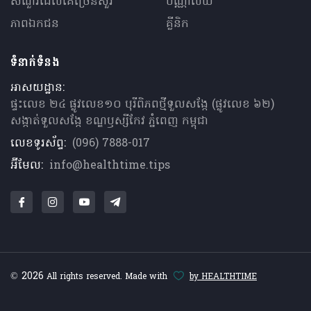
សំណួរ​ដែលគេ​ច្រើន​សួរ
បណ្ណាល័យ
ភាពឯកជន
គ្លីនិក
ទំនាក់ទំនង
អាសយដ្ឋាន:
ផ្ទះលេខ ២៤ ផ្លូវលេខ១០ បុរីពិភពថ្មីទួលសង្កែ (ផ្លូវលេខ ៦២)
សង្កាត់ទួលសង្កែ ខណ្ឌឫស្សីកែវ ភ្នំពេញ កម្ពុជា
លេខទូរស័ព្ទ:
(096) 7888-017
អ៊ីមែល:
info@healthtime.tips
© 2026
All rights reserved. Made with
by HEALTHTIME