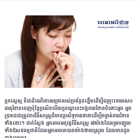
ក្អកស្លេស្ម គឺជាដំណើរការធម្មតារបស់ប្រព័ន្ធដង្ហើមដើម្បីជម្រុះចោលសារ
ធាតុរំខានចេញប៉ុន្តែប្រសិនបើលក្ខខណ្ឌនេះបង្កភាពរំខានចំពោះអ្នក អ្នក
ប្រាកដជាត្រូវការវិធីសាស្ត្រដ៏មានប្រសិទ្ធភាពនានាដើម្បីកម្ចាត់ភាពរំខាន
ទាំងនោះ។ ជាក់ស្តែង អ្នកអាចអនុវត្តវិធីសាស្ត្រ ៧យ៉ាងដែលរួមបញ្ចូល
ទាំងឱសថធម្មជាតិដែលអ្នកអាចរកបានយ៉ាងងាយស្រួល ដែលមានដូច