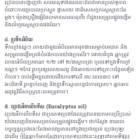
ច្រើនបានបង្ហាញថា សារធាតុទាំងអស់នេះពិតជាមានប្រសិទ្ធភាព
ចំពោះការព្យាបាលក្អកស្ងួត ផ្តាសាយ ជាពិសេសក្អកស្លេស្មនេះតែ
ម្តង។ ម៉្យាងគ្រឿងផ្សំដែលមានសារធាតុហឹរ ក៏ជួយសម្រួលផ្លូវដង្ហើម
និងលំហូរស្លេស្មបានផងដែរ។
៤. ខ្ពុរទឹកអំបិល
ទឹកក្តៅឧណ្ហៗ លាយជាមួយអំបិលមានមុខងារសម្លាប់មេរោគ និង
សម្រួលដង្ហើមត្រង់បំពង់កបានយ៉ាងប្រសើរ។ ដោយដំបូង អ្នកត្រូវ
លាយអំបិលប្រមាណ ១/២ ទៅ ២/៣ស្លាបព្រា ចូលទៅក្នុងទឹកក្តៅ
ឧណ្ហៗ ១កែវ រួចកូរឲ្យរលាយសព្វ និងអាចយកទៅច្រោះបន្ថែមទៀត
ក៏បាន។ ចាប់ផ្តើមខ្ពុរដោយងើយកទៅលើ រយៈពេល៣០ ទៅ
៦០វិនាទី រួចខ្ជាក់ចេញ និងខ្ពុរទឹកស្អាតបន្តជាការស្រេច។ អ្នកអាច
អនុវត្តវិធីសាស្ត្រនេះតាមត្រូវការ។
៥. ប្រេងអឺកាលីបទីស (Eucalyptus oil)
ប្រេងអឺកាលីបទីស ជាប្រភេទប្រេងដែលត្រូវបានយកមកប្រើប្រាស់
យ៉ាងពេញនិយមសម្រាប់សម្រួលផ្លូវដង្ហើម។ ជាក់ស្តែង នាពេល
បច្ចុប្បន្នប្រេងនេះតែងមានវត្តមាននៅក្នុងប្រេងខ្យល់ ប្រេងកូឡា
ជាដើម ប៉ុន្តែអ្នកក៏អាចស្វែងរកប្រភេទប្រេងនេះសុទ្ធនៅតាមទីផ្សារ