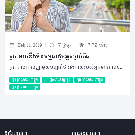
|
|
Feb 11, 2019
7 ឆ្នាំមុន
7.7K មើល
ក្អក អាចនឹងមិនធម្មតាដូចអ្នកធ្លាប់គិត
ក្អក ជារោគសញ្ញាមួយបញ្ជាក់ថារាងកាយរបស់អ្នកមានភាពខុសប្រក្រតីលើផ្លូវដង្ហើម ដែលវាអាចបង្កឡើងដោយពពួក វីរុស បាក់តេរី ធូលីដី ឬសារធាតុផ្សេងៗទៀត។ យោងតាមប្រសាសន៍នៃគ្រូពេទ្យជំនាញរបស់សហរដ្ឋអាមេរិកម្នាក់ បានធ្វើការប៉ាន់ប្រមាណថាអ្នកជំងឺដែលបានមកទទួលការព្យាបាលបញ្ហាក្អកនេះមានប្រមាណ ៣០លាននាក់ក្នុងមួយឆ្នាំ ដែលចំនួននេះត្រូវបានកើនឡើងជាលំដាប់។ អាការៈក្អកម្តងម្កាលជាសញ្ញាធម្មតា ដែលជួយបញ្ចេញសារធាតុមិនល្អពីសួតរបស់អ្នក ការពារពីការបង្ករោគផ្សេងៗ និងជំងឺផ្តាសាយ។ ទោះជាយ៉ាងណាក៏ដោយ ការក្អកជាអចិន្ត្រៃយ៍ ចាប់ពីមួយសប្តាហ៍ឡើងទៅអាចជាលទ្ធផលនៃបញ្ហាសុខភាពណាមួយ រួមមាន៖ • ជំងឺហឺត៖ ភាគច្រើនការក្អកដោយសារអ្នកមានជំងឺហឺតគឺតែងកើតមានឡើងតាមរដូវកាល និងនៅពេលអ្នកប៉ះជាមួយនឹងខ្យល់ត្រជាក់។ • រលាកបំពង់អាហារ៖ លំហូរនៃអាស៊ីតក្រពះដែលតែងច្រាលឡើងតាមបំពង់អាហារដោយសារអ្នកចង្អោរ ឬក្អួត នឹងបង្កឲ្យរលាក ធ្វើឲ្យអ្នកក្អក។ • ជំងឺក្អកមាន់៖ កើតមានជាពិសេសចំពោះកូនក្មេងដោយសារការរលាកផ្លូវដង្ហើមធ្ងន់ធ្ងរ ប៉ុន្តែវាត្រូវបានការពារដោយការចាក់វ៉ាក់សាំង។ • ជំងឺរបេង៖ មានការបង្ករោគធ្ងន់ធ្ងរប៉ះពាល់ដល់សួតរបស់អ្នក ដែលធ្វើឲ្យអ្នកក្អកខ្លាំង ក្នុងរយៈពេលយូរ លើសពី៣សប្តាហ៍។ • ជំងឺរលាកទងសួត៖ កាលណាទងសួតរលាក វាអាចឡើងស្លេស្ម ធ្វើឲ្យបំពង់ខ្យល់ឆ្លងកាត់ កាន់តែរួមតូចជាងធម្មតាបណ្តាលឲ្យពិបាកក្នុងការដកដង្ហើម ឈឺទ្រូង ហត់ ក្តៅខ្លួន ក្អក។ • ជំងឺរលាកប្រហោងច្រមុះ៖ តឹងច្រមុះ ហៀរសំបោរធ្លាក់កំហាកនៅក ក្អក ណែននៅក្នុងបំពង់ក ហ៊ឺងត្រចៀក ឬរលាកក្នុងត្រចៀកតែម្តង។ ក្រៅពីជំងឺខាងលើ ការក្អករបស់អ្នកអាចដោយសារតែការប្រើប្រាស់ថ្នាំដូចជាពពួកថ្នាំបញ្ចុះសម្ពាធឈាមក្រុមIEC មហារីកកូនកណ្តុរ មហារីកសួត និងរបេងកូនកណ្តុរជាដើម។ សូមកុំគិតថា ការក្អករបស់អ្នកជាសញ្ញាធម្មតាបើអ្នកហាក់កើតឡើងញឹកញាប់ ឬមានរយៈពេលយូរ ព្រោះតែហេតុការណ៍នៃជំងឺជាច្រើនកំពុងនៅពីក្រោយអ្នកដោយមិនដឹងខ្លួន ដូច្នេះការប្រឹក្សាជាមួយគ្រូពេទ្យឲ្យបានលឿនបំផុត ជាអ្វីដែលអ្នកគួរធ្វើនៅពេលនេះ។ ©2019 រក្សាសិទ្ធិគ្រប់យ៉ាង​ដោយ Healthtime Corporation ចំពោះគ្រប់អត្ថបទដោយគ្មានផ្នែកណាមួយត្រូវបោះពុម្ពផ្សាយចូល ប្រព័ន្ធអ៊ីនធឺណែតឧបករណ៍អេឡិចត្រូនិកអាត់ជាសំឡេងឬថតចំលងគ្រប់រូបភាពដោយគ្មានការអនុញ្ញាតឡើយ
ក្អក ផ្តាសាយ ក្តៅខ្លួន
ក្អក ផ្តាសាយ ក្តៅខ្លួន
ក្អក ផ្តាសាយ ក្តៅខ្លួន
ក្អក ផ្តាសាយ ក្តៅខ្លួន
ទំព័រផ្សេងៗ
ប្រភេទផ្សេងៗ