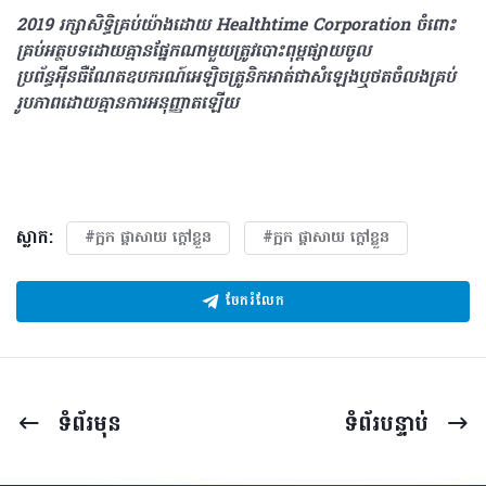
2019 រក្សាសិទ្ធិគ្រប់យ៉ាង​ដោយ Healthtime Corporation ចំពោះ
គ្រប់អត្ថបទដោយគ្មានផ្នែកណាមួយត្រូវបោះពុម្ពផ្សាយចូល
ប្រព័ន្ធអុីនធឺណែតឧបករណ៍អេឡិចត្រូនិកអាត់ជាសំឡេងឬថតចំលងគ្រប់
រូបភាពដោយគ្មានការអនុញ្ញាតឡើយ
ស្លាក:
#ក្អក ផ្តាសាយ ក្តៅខ្លួន
#ក្អក ផ្តាសាយ ក្តៅខ្លួន
ចែករំលែក
ទំព័រ​មុន
ទំព័រ​បន្ទាប់