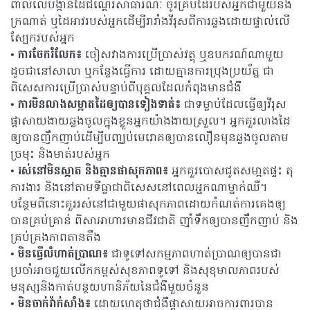
ពាល់លើបង្កាន់ដៃជណ្តើរសាធារណៈ ចូរគ្របដៃរបស់អ្នកជាមួយនឹង
ក្រណាត់ ឬដៃអាវរបស់អ្នកដើម្បីរារាំងវីរុសពីការឆ្លងដោយផ្ទាល់លើ
ស្បែករបស់អ្នក
• ការចែករំលែក៖
ចៀសវាងការប្រើប្រាស់វត្ថុ ឬឧបករណ៍ណាមួយ
ដូចជានៅសាលា ឬកន្លែងធ្វើការ ដោយគ្មានការប្រុងប្រយ័ត្ន ជា
ពិសេសការប្រើប្រាស់បន្ទាប់ពីបុគ្គលដែលកំពុងមានជំងឺ
• ការមិនលាងសម្អាតដៃឲ្យបានទៀងទាត់៖
ជាទម្លាប់ដែលធ្វើឲ្យវីរុស
ផ្ដាសាយងាយឆ្លងចូលក្នុងខ្លួនអ្នកយ៉ាងងាយស្រួល។ អ្នកគួរលាងដៃ
ឲ្យបានញឹកញាប់ដើម្បីបញ្ឈប់មេរោគឲ្យបានលឿនមុនឆ្លងចូលតាម
ច្រមុះ និងមាត់របស់អ្នក
• រស់នៅមិនស្អាត និងគ្មានផាសុកភាព៖
អ្នកគួរបោសជូតសមា្អតផ្ទះ តុ
ការងារ និងនៅតាមទីធ្លាជាពិសេសនៅពេលអ្នកណាម្នាក់ឈឺ។
បន្ថែមពីនោះគួររស់នៅជាមួយផាសុកភាពដោយកំណត់ការគេងឲ្យ
បានគ្រប់គ្រាន់ ពិសាអាហារមានជីវជាតិ ញ៉ាំទឹកឲ្យបានញឹកញាប់ និង
គ្រប់គ្រងភាពតានតឹង
• មិនធ្វើលំហាត់ប្រាណ៖
ជាទូទៅសកម្មភាពហាត់ប្រាណឲ្យបានជា
ប្រចាំអាចជួយលើកកម្ពស់សុខភាពទូទៅ និងសុខុមាលភាពរបស់
មនុស្សនិងកាត់បន្ថយហានិភ័យនៃជំងឺមួយចំនួន
• មិនចាក់វ៉ាក់សាំង៖
ដោយហេតុថាជំងឺផ្ដាសាយអាចការពារបាន