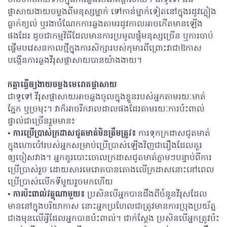
មានហានិភ័យទាបក្នុងការឆ្លងមេរោគផ្ដាសាយ។ ជាទូទៅ ជំងឺ
ផ្ដាសាយងាយចម្លងពីមនុស្សម្នាក់ ទៅកាន់ម្នាក់ទៀតនៅក្នុងរដូវភ្លៀង
ធ្លាក់ខ្យល់ ឬរងាចំណែកការឆ្លងតាមរដូវកាលអាចកើតមានឡើង
ផងដែរ ដូចជាកម្មវិធីដែលមានការប្រមូលផ្ដុំមនុស្សច្រើន ឬការចាប់
ផ្ដើមបវេសនកាលថ្មីក្នុងការសិក្សារបស់កុមារពីព្រោះវាជាឱកាស
បង្កើនការឆ្លងវីរុសផ្ដាសាយបានយ៉ាងងាយ។
កត្តាធ្វើឲ្យងាយចម្លងមេរោគផ្ដាសាយ
ជាទូទៅ វីរុសផ្តាសាយអាចឆ្លងចូលក្នុងខ្លួនរបស់អ្នកតាមរយៈមាត់
ភ្នែក ឬច្រមុះ។ វាក៏អាចរីករាលដាលផងដែរតាមរយៈការប៉ះពាល់
ផ្ទាល់ជាច្រើនរួមមាន៖
• ការប្រើប្រាស់ក្រដាសជូតមាត់មិនត្រឹមត្រូវ៖
ការទុកក្រដាសជូតមាត់
ក្នុងហោប៉ៅរបស់អ្នកសម្រាប់ប្រើប្រាស់ឡើងវិញជារឿងដែលគួរ
ឲ្យចៀសវាង។ អ្នកគួរបោះចោលក្រដាសជូតមាត់ភ្លាមៗបន្ទាប់ពីការ
ប្រើប្រាស់រួច ដោយសារមេរោគបានតោងលើក្រដាសនោះនៅពេល
ប្រើប្រាស់លើកទីមួយរួចមកហើយ
• ការប៉ះពាល់វត្ថុណាមួយ៖
ប្រសិនបើអ្នកបានដឹងពីចំនួនវីរុសដែល
មាននៅក្នុងបរិយាកាស នោះអ្នកប្រហែលជាត្រូវមានការប្រុងប្រយ័ត្ន
ជាងមុនលើអ្វីដែលអ្នកបានប៉ះពាល់។ ជាក់ស្ដែង ប្រសិនបើអ្នកត្រូវប៉ះ