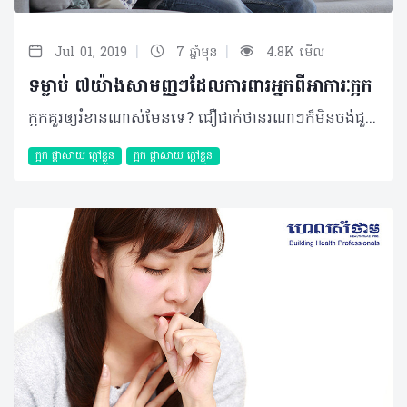
|
|
Jul 01, 2019
7 ឆ្នាំមុន
4.8K មើល
ទម្លាប់ ៧យ៉ាងសាមញ្ញៗដែលការពារអ្នកពីអាការៈក្អក
ក្អកគួរឲ្យរំខានណាស់មែនទេ? ជឿជាក់ថានរណាៗក៏មិនចង់ជួបបញ្ហានេះដែរ! ហេតុនេះអត្ថបទខាងក្រោមនឹងបង្ហាញអ្នកពីមូលហេតុនិងវិធីសាស្រ្តការពារខ្លួនងាយៗដែលអាចអនុវត្តឲ្យក្លាយជាទម្លាប់បាន។ អ្វីខ្លះជាកត្តាជំរុញឲ្យក្អក? ក្អកជារេផ្លិចដ៏សំខាន់មួយដែលកើតឡើងរាល់ពេលមានការរំខាននានាដល់ដំណើរការរបស់ប្រព័ន្ធដង្ហើម។ ជាក់ស្តែង វាអាចបណ្តាលមកពី៖ + ការជក់បារី៖ សារធាតុគីមីដែលមានក្នុងបារីអាចរំខាន និងបំផ្លាញកោសិកាសួតយ៉ាងធ្ងន់ធ្ងរ។ ការជក់បារីរយៈពេលយូរអាចបណ្តាលឲ្យសួតបង្កើតជាសារធាតុរំអិលយ៉ាងច្រើន ជាហេតុធ្វើឲ្យមានក្អកស្លេស្មជាប្រចាំ + កត្តាអាល្លែកហ្សុី៖ អាការៈនេះអាចកើតឡើងចំពោះបុគ្គលមួយចំនួនតូចដែលជាទូទៅ លម្អងផ្កា រោមសត្វ ជាកត្តាប្រឈមដែលកើតមានឡើងជាញឹកញាប់ + សារធាតុរំខានដែលមានក្នុងបរិស្ថាន៖ មានសារធាតុរំខានជាច្រើនដែលមានក្នុងបរិយាកាស និងនៅក្នុងផ្ទះ ដូចជាផ្សែង អ័ព្ទក៏អាចជះឥទ្ធិពលបានផងដែរ + ជំងឺផ្លូវដង្ហើមរ៉ាំរ៉ៃ៖ ការបង្ករោគដោយពពួកបាក់តេរី មួយចំនួន ព្រមទាំងជំងឺហឺតជាកត្តាចម្បងដែលបណ្តាលឲ្យមានជំងឺផ្លូវដង្ហើមរ៉ាំរ៉ៃ ដែលអាចមានដូចជាជំងឺស្ទះផ្លូវដង្ហើមរ៉ាំរ៉ៃ (COPD) ជំងឺក្រិនសួត (Pulmonary fibrosis) ជាដើម + ខ្យល់ពុល៖ ការរស់នៅក្នុងទីក្រុង ចរាចរណ៍មមាញឹក តំបន់ជិតរោងចក្រសុទ្ធតែអាចបង្កជាហានិភ័យខ្ពស់ប៉ះពាល់ដល់សុខភាពផ្លូវដង្ហើមដែលអ្នកអាចមើលរំលង។ ការពារបានយ៉ាងណាខ្លះ? ជាការពិត អ្នកនៅតែអាចការពារខ្លួនបានយ៉ាងប្រសើរក្នុងការទប់ទល់ពីបញ្ហាក្អកតាមរយៈការយល់ដឹងអំពីមូលហេតុបង្កចម្បងៗដែលបានរៀបរាប់ខាងលើដោយវិធីសាស្ត្រ ៧យ៉ាងសាមញ្ញៗមានដូចជា៖ ១. បញ្ឈប់ការជក់បារី បន្តិចម្តងៗតាមតែអាចធ្វើបាន ២. ប្រសិនជាអាច អ្នកគួរព្យាយាមជ្រើសរើសកន្លែងការងារណាដែលមិនប៉ះពាល់ដល់ផ្លូវដង្ហើម ៣. បន្ទប់គួរមានសំណើមជានិច្ច ៤. ព្យាយាមសង្កេត និងការពារខ្លួនពីកត្តាបង្កអាល្លែកហ្សុីមួយចំនួនដែលអ្នកធ្លាប់ប្រទះ ដែលអាចមានជាប្រភេទអាហារ លម្អងផ្កា រោមសត្វជាដើម។ គួរបញ្ជាក់ថា អ្នកអាចប្រើប្រាស់ថ្នាំប្រឆាំងអាល្លែកហ្សុីជាមុន នៅរាល់ពេលដែលអ្នកគិតថាអ្នកអាចប៉ះជាមួយកត្តាប្រឈមទាំងនោះ ៥. ប្រសិនបើអ្នកកំពុងមានជំងឺហឺត សូមព្យាយាមគ្រប់គ្រងជំងឺនេះឲ្យបានត្រឹមត្រូវតាមការណែនាំរបស់គ្រូពេទ្យ ៦. លាងដៃឲ្យបានស្អាត និងញឹកញាប់ ដើម្បីចៀសវាងការបង្ករោគ ៧. រក្សាប្រព័ន្ធការពាររាងកាយឲ្យនៅមានសុខភាពល្អជានិច្ច តាមរយៈការទទួលទានរបបអាហារត្រឹមត្រូវ សម្បូរសារធាតុចិញ្ចឹម បន្លែ ផ្លែឈើ ដែលសម្បូរដោយវីតាមីន (វីតាមីន C និងវីតាមីនចម្រុះ) លំហាត់ប្រាណទៀងទាត់ សម្រាកឲ្យបានគ្រប់គ្រាន់ព្រមទាំងអនុវត្តការរស់នៅដែលមានអនាម័យ ដើម្បីគេចផុតពីការឆ្លងរោគនៅផ្លូវដង្ហើម។ គួររំឭកដែរថា ភាគច្រើននៃបញ្ហាក្អកគឺបណ្តាលមកពីជំងឺប្រព័ន្ធផ្លូវដង្ហើម ជាពិសេសគឺជំងឺផ្តាសាយ ជំងឺរលាកសួត និងជំងឺរបេងជាដើម ហេតុនេះសូមប្រុងប្រយ័ត្នជាមួយការឆ្លងរោគទាំងនោះ។ សម្រួលអាការៈនេះបែបណា? ការព្យាបាលអាស្រ័យទៅតាមមូលហេតុបង្ក ប៉ុន្តែក្នុងនោះអ្នកក៏អាចប្រើប្រាស់វិធីសាស្ត្រខាងក្រោមដើម្បីសម្រាលភាពរំខានដែលកើតមានឡើង៖ - ការលាយទឹកក្តៅឧណ្ហៗ ជាមួយក្រូចឆ្មារ និងទឹកឃ្មុំ - ការពិសាទឹកក្ដៅឧណ្ហៗ ជំនួសឲ្យការទទួលទានទឹកត្រជាក់ - ចៀសវាងការបរិភោគអាហារប្រៃ បំពង និងហឹរ - កាត់បន្ថយការទទួលទានគ្រឿងស្រវឹង - ប្រើប្រាស់ថ្នាំបំបាត់ក្អកដែលអាចរកទិញបាននៅតាមឱសថស្ថាន ជាមួយការណែនាំប្រើប្រាស់ត្រឹមត្រូវ។ រក្សាប្រព័ន្ធការពាររាងកាយឲ្យរឹងមាំជាមួយការបញ្ចៀសពីកត្តាអាល្លែកហ្សុីនានា ជាវិធីសាស្ត្រដ៏ប្រសើរក្នុងការការពារពីបញ្ហាក្អក។ អត្ថបទ៖ ដកស្រង់ចេញពីទស្សនាវដ្ដី ហេលស៍ថាម ប្រូ លេខ ៧៩ ©2019 រក្សាសិទ្ធិគ្រប់យ៉ាង​ដោយ Healthtime Corporation ចំពោះគ្រប់អត្ថបទដោយគ្មានផ្នែកណាមួយត្រូវបោះពុម្ពផ្សាយចូលប្រព័ន្ធអុីនធឺណែតឧបករណ៍អេឡិចត្រូនិកអាត់ជាសំឡេងឬថតចំលងគ្រប់រូបភាពដោយគ្មានការអនុញ្ញាតឡើយ
ក្អក ផ្តាសាយ ក្តៅខ្លួន
ក្អក ផ្តាសាយ ក្តៅខ្លួន