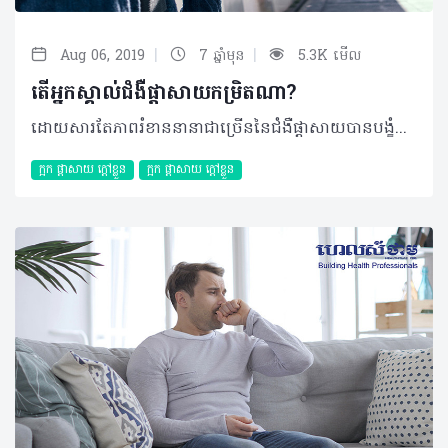
|
|
Aug 06, 2019
7 ឆ្នាំមុន
5.3K មើល
តើអ្នកស្គាល់ជំងឺផ្ដាសាយកម្រិតណា?​
ដោយសារតែភាពរំខាននានាជាច្រើននៃជំងឺផ្ដាសាយបានបង្ខំឲ្យអ្នកជំងឺមួយចំនួនសម្រេចចិត្តសម្រាកនៅផ្ទះ ជាជាងការចេញទៅក្រៅ ឬបំពេញការងារផ្សេងៗ ដោយរង់ចាំឲ្យស្ថានភាពជំងឺបានប្រសើរឡើងវិញជាមុនសិន។ ជាក់ស្ដែង ផ្ដាសាយអាចចាត់ទុកបានជាជំងឺសាមញ្ញ តែអ្នកប្រហែលមិនដឹងទេថាវាអាចមានភាពស្មុគស្មាញ និងអាថ៌កំបាំងដែលអ្នកមិនធ្លាប់បានដឹង។ ក្នុងករណីលេចចេញសញ្ញាសាមញ្ញដូចជា ហៀរសម្បោរ ក្ដៅខ្លួន ឬស្ងួតបំពង់ក នោះអាចបញ្ជាក់បានថាអ្នកកំពុងរងការវាយលុកពីជំងឺផ្ដាសាយ។ ជាធម្មតាអាការៈផ្ដាសាយទាំងនោះអាចនឹងមានភាពធូរស្បើយ និងធ្វើឲ្យអ្នកមានអារម្មណ៍ប្រសើរឡើងវិញបន្ទាប់ពីរយៈពេល ២ ទៅ ៣ថ្ងៃក្រោយ។ លក្ខណៈជំងឺផ្តាសាយ វាជាជំងឺមួយដែលបណ្តាលមកពីការចម្លងរោគដ៏តូចមួយដែលគេហៅថា វីរុស។ ជំងឺផ្តាសាយបណ្ដាលមកពីវីរុសជាង ២០០ ប្រភេទ ប៉ុន្តែជំងឺទូទៅ និងបង្កឡើងញឹកញាប់បំផុតគឺពពួក Rhinovirus ដែលទទួលខុសត្រូវយ៉ាងហោចណាស់ ៥០% នៃជំងឺផ្តាសាយ។ វីរុសផ្សេងៗទៀតដែលអាចបង្កឲ្យមានជំងឺផ្តាសាយ រួមមានមេរោគ Coronavirus, Respiratory syncytial virus, Parainfluenza និងជំងឺគ្រុនផ្តាសាយ។ នៅពេលមេរោគទាំងនោះឆ្លងតាមរយៈច្រមុះ និងបំពង់ក ប្រព័ន្ធការពាររាងកាយរបស់អ្នកនឹងធ្វើការប្រឆាំងជាមួយការចម្លងនោះដោយបង្កើតបានជាការរលាកនិងមានសម្បោរហើយអ្នកជំងឺថែមទាំងអាចមានអាការៈអស់កម្លាំង ឬល្ហិតល្ហៃទៀតផង។ ការចម្លង វីរុសផ្តាសាយអាចឆ្លងចូលក្នុងខ្លួនរបស់អ្នកតាមរយៈមាត់ ភ្នែក ច្រមុះ ឬបំពង់ក។ វីរុសអាចរាលដាលតាមរយៈតំណក់តូចៗនៅលើអាកាសនៅពេលមនុស្សម្នាក់ក្អកបន្ទាប់មកធ្វើការរីករាលដាលទៅកាន់មនុស្សម្នាក់ទៀតបានយ៉ាងងាយ។ ជំងឺនេះក៏អាចឆ្លងតាមការប៉ះពាល់ផ្ទាល់ដៃជាមួយអ្នកជំងឺ ឬដោយការចែករំលែកវត្ថុកខ្វក់ដូចជាឧបករណ៍ប្រើប្រាស់ កន្សែងឧបករណ៍ក្មេងលេង ឬទូរស័ព្ទ។ល។ រោគសញ្ញាជំងឺផ្តាសាយ រោគសញ្ញានៃជំងឺផ្តាសាយជាធម្មតានឹងកើតមានឡើងពី ១ថ្ងៃទៅ ៣ថ្ងៃបន្ទាប់ពីការប៉ះពាល់នឹងវីរុសដែលបង្កឲ្យមានជំងឺផ្តាសាយ។ រោគសញ្ញាអាចប្រែប្រួលពីមនុស្សម្នាក់ទៅម្នាក់ ដែលជាទូទៅរោគសញ្ញាទាំងនោះមានដូចជា៖ • ឈឺក • ហៀរសម្បោរ ឬតឹងច្រមុះ • ក្អក • កណ្តាស់ • ឈឺក្បាល ឬឈឺខ្លួន។ ចំណែករោគសញ្ញាធ្ងន់ធ្ងរអាចមានដូចជា គ្រុនក្តៅឬឈឺសាច់ដុំ ដែលអាចជាសញ្ញាជំងឺផ្តាសាយធ្ងន់ (Flu) ជាជាងជំងឺផ្តាសាយធម្មតាហើយមនុស្សភាគច្រើននឹងមានភាពប្រសើរឡើងវិញក្នុងរយៈពេល ៧ ទៅ ១០ថ្ងៃ។ អត្ថបទ៖​ ដកស្រង់ចេញពីទស្សនាវដ្ដី ហេលស៍ថាម ប្រូ លេខ ៨០ 2019 រក្សាសិទ្ធិគ្រប់យ៉ាង​ដោយ Healthtime Corporation ចំពោះគ្រប់អត្ថបទដោយគ្មានផ្នែកណាមួយត្រូវបោះពុម្ពផ្សាយចូលប្រព័ន្ធអុីនធឺណែតឧបករណ៍អេឡិចត្រូនិកអាត់ជាសំឡេងឬថតចំលងគ្រប់រូបភាពដោយគ្មានការអនុញ្ញាតឡើយ
ក្អក ផ្តាសាយ ក្តៅខ្លួន
ក្អក ផ្តាសាយ ក្តៅខ្លួន