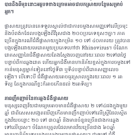
បានដឹងពីមុននោះអត្ថបទខាងក្រោមអាចជាបកស្រាយបន្ថែមសម្រាប់
អ្នក។
ផ្ដាសាយត្រូវបានគេទទួលស្គាល់ថាជាការចម្លងសាមញ្ញទៅលើច្រមុះ
និងបំពង់កដែលបង្កឡើងពីវីរុសជាង ២០០ប្រភេទខុសៗគ្នា។ ភាគ
ច្រើនក្នុងករណីជំងឺផ្ដាសាយក្នុងកម្រិត ១០ ទៅ ៤០ភាគរយ ត្រូវបាន
បង្កឡើងដោយមេរោគមួយប្រភេទហៅថា Rhinovirus។ ចំណែក
រោគសញ្ញានៃជំងឺផ្ដាសាយតែងស្ដែងចេញនៅរយៈពេល ២ទៅ៣ថ្ងៃ
បន្ទាប់ពីការឆ្លងរោគ ហើយអ្នកជំងឺមានហានិភ័យខ្ពស់ក្នុងការចម្លងទៅ
កាន់មនុស្សម្នាក់ទៀតនៅថ្ងៃទី៣ ឬទី៤បន្ទាប់ពីរោគសញ្ញាលេច
ឡើង។ បើទោះបី ជំងឺផ្ដាសាយអាចធូរស្រាលក្នុងរយៈពេល ១ អា
ទិត្យ តែក្នុងករណីខ្លះក៏អាចកើនដល់ ២អាទិត្យ។
ភាពញឹកញាប់នៃការឆ្លងជំងឺផ្ដាសាយ
មនុស្សពេញវ័យជាមធ្យមអាចមានជំងឺផ្ដាសាយ ២ ទៅ៤ដងក្នុងមួយ
ឆ្នាំ ជាពិសេសសង្កេតឃើញកើតមានញឹកញាប់ទៅលើស្រ្តីដែលស្ថិត
ក្នុងវ័យចន្លោះ ២០ ទៅ ៣០ឆ្នាំ និងមានចំនួនច្រើនជាងការឆ្លង
ទៅលើបុរស។ ចំណែកបុគ្គលដែលមានវ័យច្រើនជាង ៦០ឆ្នាំ