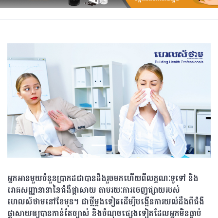
អ្នកអានមួយចំនួនប្រាកដជាបានដឹងរួចមកហើយពីលក្ខណៈទូទៅ និង
រោគសញ្ញានានានៃជំងឺផ្ដាសាយ តាមរយៈការចេញផ្សាយរបស់
ហេលស៍ថាមនៅខែមុន។ ជាថ្មីម្ដងទៀតដើម្បីបង្កើនការយល់ដឹងពីជំងឺ
ផ្ដាសាយឲ្យបានកាន់តែច្បាស់ និងចំណុចផ្សេងទៀតដែលអ្នកមិនធ្លាប់