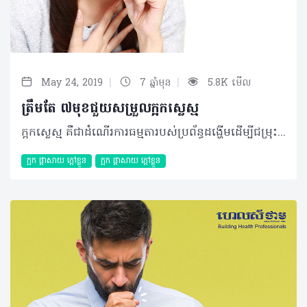
|
|
May 24, 2019
7 ឆ្នាំមុន
5.8K មើល
ត្រឹមតែ ៧មុខជួយសម្រួលក្អកស្លេស្ម
ក្អកស្លេស្ម គឺជាដំណើរការធម្មតារបស់ប្រព័ន្ធដង្ហើមដើម្បីជម្រុះចោលសារធាតុរំខានចេញប៉ុន្តែប្រសិនបើលក្ខខណ្ឌនេះបង្កភាពរំខានចំពោះអ្នក អ្នកប្រាកដជាត្រូវការវិធីសាស្ត្រដ៏មានប្រសិទ្ធភាពនានាដើម្បីកម្ចាត់ភាពរំខានទាំងនោះ។ ជាក់ស្តែង អ្នកអាចអនុវត្តវិធីសាស្ត្រ ៧យ៉ាងដែលរួមបញ្ចូលទាំងឱសថធម្មជាតិដែលអ្នកអាចរកបានយ៉ាងងាយស្រួល ដែលមានដូចខាងក្រោម៖ ១. ផ្សើមខ្យល់ ការផ្សើមខ្យល់ជុំវិញបន្ទប់ អាចជួយធ្វើឲ្យស្លេស្មកាត់បន្ថយកម្រាស់ និងមិនអាចកកផ្តុំបាន។ ហេតុនេះអ្នកអាចប្រើប្រាស់ម៉ាស៊ីនបន្សើមខ្យល់ជាប្រចាំក្នុងអំឡុងពេលកើតមានបញ្ហានេះ។ គ្រាន់តែប្រាកដថាអ្នកត្រូវផ្លាស់ប្តូរទឹករៀងរាល់ថ្ងៃ និងសម្អាតម៉ាស៊ីនបន្សើមខ្យល់ឲ្យបានជាប្រចាំផង បើមិនដូច្នោះអ្នកអាចឆ្លងមេរោគតាមខ្យល់មិនស្អាតបែបនោះទៅវិញ។ ២. ពិសាទឹក ទឹកជាសារធាតុចាំបាច់ប្រចាំថ្ងៃ ហើយកាន់តែសំខាន់នៅពេលអ្នកកំពុងមានបញ្ហានេះ។ ការពិសាទឹកក្តៅឧណ្ហៗអាចធ្វើឲ្យស្លេស្មរាវ និងអាចជួយបំបាត់ភាពស្អិតរបស់វាបាន។ ព្យាយាមពិសាទឹកឲ្យបានច្រើន ឬអ្នកក៏អាចពិសាទឹកផ្លែឈើ ឬទឹកក្រូចឆ្មារបានផងដែរ។ ៣. គ្រឿងផ្សំសម្រួលដង្ហើម អ្នកអាចសាកល្បងពិសាអាហារ និងភេសជ្ជៈដែលមានក្រូច ខ្ញី ខ្ទឹម ឬទឹកឃ្មុំលាយជាមួយក្រូចឆ្មារ និងទឹកក្តៅផងដែរ។ មានការសិក្សាជាច្រើនបានបង្ហាញថា សារធាតុទាំងអស់នេះពិតជាមានប្រសិទ្ធភាពចំពោះការព្យាបាលក្អកស្ងួត ផ្តាសាយ ជាពិសេសក្អកស្លេស្មនេះតែម្តង។ ម៉្យាងគ្រឿងផ្សំដែលមានសារធាតុហឹរ ក៏ជួយសម្រួលផ្លូវដង្ហើម និងលំហូរស្លេស្មបានផងដែរ។ ៤. ខ្ពុរទឹកអំបិល ទឹកក្តៅឧណ្ហៗ លាយជាមួយអំបិលមានមុខងារសម្លាប់មេរោគ និងសម្រួលដង្ហើមត្រង់បំពង់កបានយ៉ាងប្រសើរ។ ដោយដំបូង អ្នកត្រូវលាយអំបិលប្រមាណ ១/២ ទៅ ២/៣ស្លាបព្រា ចូលទៅក្នុងទឹកក្តៅឧណ្ហៗ ១កែវ រួចកូរឲ្យរលាយសព្វ និងអាចយកទៅច្រោះបន្ថែមទៀតក៏បាន។ ចាប់ផ្តើមខ្ពុរដោយងើយកទៅលើ រយៈពេល៣០ ទៅ ៦០វិនាទី រួចខ្ជាក់ចេញ និងខ្ពុរទឹកស្អាតបន្តជាការស្រេច។ អ្នកអាចអនុវត្តវិធីសាស្ត្រនេះតាមត្រូវការ។ ៥. ប្រេងអឺកាលីបទីស (Eucalyptus oil) ប្រេងអឺកាលីបទីស ជាប្រភេទប្រេងដែលត្រូវបានយកមកប្រើប្រាស់យ៉ាងពេញនិយមសម្រាប់សម្រួលផ្លូវដង្ហើម។ ជាក់ស្តែង នាពេលបច្ចុប្បន្នប្រេងនេះតែងមានវត្តមាននៅក្នុងប្រេងខ្យល់ ប្រេងកូឡាជាដើម ប៉ុន្តែអ្នកក៏អាចស្វែងរកប្រភេទប្រេងនេះសុទ្ធនៅតាមទីផ្សារផងដែរ។ ប្រេងនេះមានប្រសិទ្ធភាពជួយកាត់ផ្តាច់ស្លេស្មមិនឲ្យជាប់គ្នា ជាហេតុធ្វើឲ្យអ្នកងាយស្រួលខាកស្តោះចេញមកក្រៅ។ អ្នកអាចលាបរឹតប្រេងនេះត្រង់តំបន់ក និងផ្នែកខាងក្រោយក ៣ដងក្នុងមួយថ្ងៃ។ ៦. តែទឹកឃ្មុំ យោងតាមការសិក្សាជាច្រើនបានដឹងថា ទឹកឃ្មុំមានប្រសិទ្ធភាពក្នុងការបន្ថយអាការៈក្អក។ ការសិក្សាទៅលើការព្យាបាលអាការៈក្អកពេលយប់លើកុមារដោយធ្វើការប្រៀបធៀបរវាងទឹកឃ្មុំខ្មៅនិងថ្នាំបំបាត់ក្អកប្រភេទ Dextromethorphan។ អ្នកស្រាវជ្រាវបានរកឃើញថា ទឹកឃ្មុំអាចបំបាត់អាការៈក្អកគួរឲ្យកត់សម្គាល់បើប្រៀបទៅលើប្រសិទ្ធភាពនៃ Dextromethorphan។ បើទោះបីជាគុណប្រយោជន៍នៃទឹកឃ្មុំល្អជាង Dextromethorphan តែបន្តិចបន្តួចក៏ពិតមែន ក៏ម្តាយឪពុកភាគច្រើនជ្រើសរើសប្រើប្រាស់ទឹកឃ្មុំជាជាងថ្នាំ។ វិធីប្រើទឹកឃ្មុំសម្រាប់ព្យាបាលអាការៈក្អក គឺអ្នកគ្រាន់តែលាយទឹកឃ្មុំ ២ស្លាបព្រាកាហ្វេជាមួយនឹងទឹកក្តៅឧណ្ហៗឬទឹកតែ។ ផឹកទឹកឃ្មុំនេះម្តង ទៅពីរដងក្នុងមួយថ្ងៃ ប៉ុន្តែមិនត្រូវឲ្យទឹកឃ្មុំទៅក្មេងអាយុក្រោម ១ឆ្នាំហូបទេ។ ៧. ខ្ញី ខ្ញីអាចបំបាត់ទាំងក្អកស្ងួត និងក្អកស្លេស្ម ព្រោះវាមានប្រសិទ្ធភាពប្រឆាំងនឹងភាពរលាកបាន។ វាក៏អាចបំបាត់អាការៈចង្អោរ និងការឈឺចាប់។ ការសិក្សាមួយ បានណែនាំថា សារធាតុប្រឆាំងរលាកមួយចំនួននៅក្នុងខ្ញីអាចសម្អាតភ្នាសនៅតាមបំពង់ខ្យល់ដែលអាចកាត់បន្ថយអាការៈក្អកបាន។ ដាក់បន្ទះខ្ញីស្រស់ប្រហែល២០ទៅ៤០ក្រាម ឆុងជាមួយទឹកក្តៅមួយកែវ។ ទុកប្រហែលប៉ុន្មាននាទីមុនផឹក។ អ្នកអាចថែមទឹកឃ្មុំ ឬទឹកក្រូចឆ្មារដើម្បីបន្ថែមរសជាតិ។ គួរកត់សម្គាល់ថា តែខ្ញីអាចបណ្តាលឲ្យមានបញ្ហាក្រហាយក្រពះ។ ប្រសិនបើអ្នកបានសាកល្បងធម្មជាតិខាងលើមិនមានប្រសិទ្ធភាពទេនោះអ្នកគួរពិគ្រោះជាមួយគ្រូពេទ្យដើម្បីពិនិត្យ និងតាមដានឲ្យបានកាន់តែច្បាស់ស្វែងរកមូលហេតុពិតប្រាកដ។ អត្ថបទ៖ ដកស្រង់ចេញពីទស្សនាវដ្ដី ហេលស៍ថាម ប្រូ លេខ ៧៨ ©2019 រក្សាសិទ្ធិគ្រប់យ៉ាង​ដោយ Healthtime Corporation ចំពោះគ្រប់អត្ថបទដោយគ្មានផ្នែកណាមួយត្រូវបោះពុម្ពផ្សាយចូល ប្រព័ន្ធអុីនធឺណែតឧបករណ៍អេឡិចត្រូនិកអាត់ជាសំឡេងឬថតចំលងគ្រប់រូបភាពដោយគ្មានការអនុញ្ញាតឡើយ
ក្អក ផ្តាសាយ ក្តៅខ្លួន
ក្អក ផ្តាសាយ ក្តៅខ្លួន