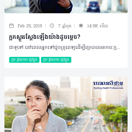
|
|
Feb 25, 2019
7 ឆ្នាំមុន
14.9K មើល
ក្អកស្ងួតស្តែងឡើងយ៉ាងដូចម្តេច?
ជាទូទៅ នៅពេលអ្នកទៅជួបគ្រូពេទ្យដើម្បីព្យាបាលអាការៈក្អក ក្រុមគ្រូពេទ្យតែងសួរអ្នកថាតើជាប្រភេទក្អកស្លេស្ម ឬក្អកស្ងួតដោយហេតុថាមូលហេតុបង្កនិងវិធីសាស្ត្រព្យាបាលផ្សេងៗគ្នា ដែលជួនកាល អ្នកអាចពិបាកញែករវាងការក្អកទាំងពីរនេះណាស់។ ដូច្នេះអត្ថបទខាងក្រោមនឹងបង្ហាញលោកអ្នកឲ្យដឹងថា អ្នកបាន និងកំពុងក្អកស្ងួត ដើម្បីអ្នកអាចធ្វើការបែងចែកខ្លួនឯងបាន។ ក្អកស្ងួតគឺជាប្រភេទក្អកមិនបញ្ចេញស្លេស្ម ដែលវាអាចមានលក្ខណៈរមាស់ ឬដូចមានអ្វីម៉្យាងដែលនៅជាប់បំពង់ក។ ជាញឹកញាប់អាការៈនេះអាចបង្កមកពីមេរោគដូចជា ជំងឺផ្តាសាយ ឬពេលខ្លះក៏អាចបង្កមកពីបញ្ហាអាល្លែកហ្ស៊ី ឬបញ្ហាបំពង់កផងដែរ។ * មូលហេតុនៃក្អកស្ងួត បន្ថែមពីមូលហេតុដែលបានរៀបរាប់ខាងលើ វាក៏អាចបណ្តាលមកពីបញ្ហាផ្សេងទៀតផងដែរ៖ - ជំងឺហឺត - ជំងឺច្រាលទឹកក្រពះ (Gastro-esophageal reflux) - ការជក់បារី - អាល្លែកហ្ស៊ីច្រមុះដែលបណ្តាលមកពីសារធាតុ ឬវត្ថុដែលអ្នកធ្លាប់អាល្លែកហ្ស៊ីជាមួយ មានដូចជា លម្អងធូលី ឬរោមសត្វជាដើម - ការរលាកបំពង់សំឡេង - ក្អកមាន់ ដែលជាប្រភេទជំងឺបង្កមកពីបាក់តេរី - រោគសញ្ញានៃការស្ទះផ្លូវដង្ហើមអំឡុងពេលគេង (Obstructive sleep apnea) - ទម្លាប់ក្អក ដែលជាទូទៅកើតឡើងតែនៅពេលថ្ងៃ ប៉ុន្តែមិនមែនបង្កមកពីមេរោគ ឬបាក់តេរីនោះទេ ហើយភាគច្រើនកើតឡើងចំពោះក្មេងៗ - ការដកដង្ហើមចូលនូវពពួកសារធាតុចម្លែកផ្សេងទៀតដោយចៃដន្យ ដែលអាចជាអាហារ ឬទឹក - ជំងឺសួតមួយចំនួន - អាចជាផលរំខានរបស់ថ្នាំមួយចំនួនដូចជា ថ្នាំលើសឈាមប្រភេទ ACE inhibitor (Angiotensin Converting Enzyme inhibitors)។ ក្រៅពីហេតុផលដែលតែងកើតឡើងជាញឹកញាប់ខាងលើ អាការៈនេះក៏អាចបង្កមកពីជំងឺបេះដូង ជំងឺស្ទះទងសួត (Pulmonary embolism) ឬជំងឺមហារីកសួតជាដើម។ គួរបញ្ជាក់ថា អាការៈនេះអាចកាន់តែធ្ងន់ធ្ងរនៅពេលដែល៖ - ការដកដង្ហើមជាមួយខ្យល់ស្ងួត ឬត្រជាក់ខ្លាំង - ខ្យល់កង្វក់ដែលអាចមានជាធូលី ផ្សែង - ស្រូបផ្សែងបារីដោយផ្ទាល់ ឬមិនផ្ទាល់ - ការប្រើប្រាស់សំឡេងច្រើន និងខ្លាំងពេក - ការផ្លាស់ប្តូរសីតុណ្ហភាព។ * វិធីសាស្ត្រព្យាបាល ក្អកស្ងួតដែលបណ្តាលមកពីការឆ្លងមេរោគ ដូចជាជំងឺផ្តាសាយ ជាធម្មតាអាចធូរស្រាលដោយខ្លួនឯងបានក្នុងរយៈពេល១ឬ២ សប្តាហ៍។ ការព្យាបាលបែបធម្មជាតិ រួមជាមួយការប្រើថ្នាំក្អកអាចជួយធ្វើឲ្យអ្នកមានអារម្មណ៍ប្រសើរឡើង ដែលក្នុងនោះអ្នកអាចអនុវត្តតាមវិធីសាស្ត្រខាងក្រោម៖ ការព្យាបាលបែបធម្មជាតិ - ផឹកទឹកឲ្យបានច្រើន - លាយទឹកឃ្មុំជាមួយក្រូចឆ្មារ ដោយប្រើទឹកក្តៅជាមួយទឹកឃ្មុំ ១ទៅ២ស្លាបព្រានិងបន្ថែមក្រូចឆ្មារបន្តិច - ខ្ពុរមាត់ជាមួយទឹកអំបិល ករណីអ្នកមានបញ្ហាក្អកស្ងួតមកពី ផ្តាសាយ ឬឈឺក។ ការព្យាបាលដោយប្រើថ្នាំ - ប្រើប្រាស់ថ្នាំបន្ថយការក្អកក្នុងរយៈពេលខ្លី ដែលមានសារធាតុសកម្មដូចជា Pholcodine, Dextromethorphan, Codeine, Dihydrocodeine, និង Pentoxyverine។ ថ្នាំប្រភេទនេះភាគច្រើនអាចរកទិញបាននៅតាមឱសថស្ថានដោយមិនចាំបាច់មានវេជ្ជបញ្ជា ប៉ុន្តែអ្នកត្រូវទទួលការណែនាំពីរបៀបប្រើប្រាស់ឲ្យបានត្រឹមត្រូវពីឱសថការីជាមុនរាល់ពេលប្រើប្រាស់ - ជួនកាលអ្នកក៏អាចត្រូវបានប្រើប្រាស់ប្រភេទថ្នាំដែលមានការបូកបញ្ចូលគ្នារវាង ថ្នាំផ្តាសាយ អាល្លែកហ្ស៊ី និងថ្នាំក្អក ករណីមូលហេតុបណ្តាលមកពីជំងឺផ្តាសាយ ឬអាល្លែកហ្ស៊ី - ការប្រើប្រាស់ប្រភេទស្រៃ្ពយ៍បាញ់ច្រមុះ ឬមាត់ដែលមានសារធាតុសកម្មដូចជា ទឹកអំបិល (Saline nasal spray ) ឬ ថ្នាំប្រឆាំងរលាក (Corticosteroid nasal spray) - ការប្រើប្រាស់ថ្នាំបន្ថយការបញ្ចេញជាតិអាស៊ីតក្រពះ ក៏ត្រូវបានអនុវត្តចំពោះអ្នកមានបញ្ហាច្រាលទឹកក្រពះផងដែរ។ * សញ្ញាណដែលអ្នកគួរជួបគ្រូពេទ្យជាបន្ទាន់ - ក្អកមានឈាម - ពិបាកដកដង្ហើម ឬថប់ - ក្អករាល់ពេលយប់ ឬមានលាយឡំក្តៅខ្លួន - ជាអ្នកជក់បារីជាប់ជាប្រចាំ - មានលាយឡំជាមួយការឈឺក្បាល ឈឺត្រចៀក ក្អួត កន្ទួលរមាស់ ស្រកទម្ងន់ ឬឈឺសាច់ដុំពេញខ្លួន - ក្មេងអាយុក្រោម៦ខែ - ក្អកលើសពី ១០ថ្ងៃដោយមិនមានភាពប្រសើរ ឬកាន់តែធ្ងន់ធ្ងរ - ឬអ្នកមានជំងឺលើសឈាម ជំងឺបេះដូង ក្រពះ ពោះវៀន ឬជំងឺផ្លូវដង្ហើម។ គួរបញ្ជាក់ថា អ្នកគួរប្រាប់គ្រូពេទ្យរបស់អ្នក ករណីអ្នកមានបញ្ហាក្អកធ្ងន់ធ្ងរដែលបណ្តាលមកពីការប្រើប្រាស់ថ្នាំលើសឈាមដើម្បីធ្វើការផ្លាស់ប្តូរប្រភេទថ្នាំផ្សេងទៀតដែលអាចសមស្របជាងនេះ។ ©2019 រក្សាសិទ្ធិគ្រប់យ៉ាង​ដោយ Healthtime Corporation ចំពោះគ្រប់អត្ថបទដោយគ្មានផ្នែកណាមួយត្រូវបោះពុម្ពផ្សាយចូល ប្រព័ន្ធអ៊ីនធឺណែតឧបករណ៍អេឡិចត្រូនិកអាត់ជាសំឡេងឬថតចំលងគ្រប់រូបភាពដោយគ្មានការអនុញ្ញាតឡើយ
ក្អក ផ្តាសាយ ក្តៅខ្លួន
ក្អក ផ្តាសាយ ក្តៅខ្លួន