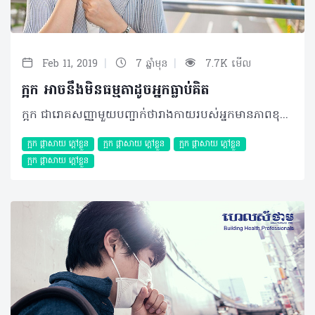
|
|
Feb 11, 2019
7 ឆ្នាំមុន
7.7K មើល
ក្អក អាចនឹងមិនធម្មតាដូចអ្នកធ្លាប់គិត
ក្អក ជារោគសញ្ញាមួយបញ្ជាក់ថារាងកាយរបស់អ្នកមានភាពខុសប្រក្រតីលើផ្លូវដង្ហើម ដែលវាអាចបង្កឡើងដោយពពួក វីរុស បាក់តេរី ធូលីដី ឬសារធាតុផ្សេងៗទៀត។ យោងតាមប្រសាសន៍នៃគ្រូពេទ្យជំនាញរបស់សហរដ្ឋអាមេរិកម្នាក់ បានធ្វើការប៉ាន់ប្រមាណថាអ្នកជំងឺដែលបានមកទទួលការព្យាបាលបញ្ហាក្អកនេះមានប្រមាណ ៣០លាននាក់ក្នុងមួយឆ្នាំ ដែលចំនួននេះត្រូវបានកើនឡើងជាលំដាប់។ អាការៈក្អកម្តងម្កាលជាសញ្ញាធម្មតា ដែលជួយបញ្ចេញសារធាតុមិនល្អពីសួតរបស់អ្នក ការពារពីការបង្ករោគផ្សេងៗ និងជំងឺផ្តាសាយ។ ទោះជាយ៉ាងណាក៏ដោយ ការក្អកជាអចិន្ត្រៃយ៍ ចាប់ពីមួយសប្តាហ៍ឡើងទៅអាចជាលទ្ធផលនៃបញ្ហាសុខភាពណាមួយ រួមមាន៖ • ជំងឺហឺត៖ ភាគច្រើនការក្អកដោយសារអ្នកមានជំងឺហឺតគឺតែងកើតមានឡើងតាមរដូវកាល និងនៅពេលអ្នកប៉ះជាមួយនឹងខ្យល់ត្រជាក់។ • រលាកបំពង់អាហារ៖ លំហូរនៃអាស៊ីតក្រពះដែលតែងច្រាលឡើងតាមបំពង់អាហារដោយសារអ្នកចង្អោរ ឬក្អួត នឹងបង្កឲ្យរលាក ធ្វើឲ្យអ្នកក្អក។ • ជំងឺក្អកមាន់៖ កើតមានជាពិសេសចំពោះកូនក្មេងដោយសារការរលាកផ្លូវដង្ហើមធ្ងន់ធ្ងរ ប៉ុន្តែវាត្រូវបានការពារដោយការចាក់វ៉ាក់សាំង។ • ជំងឺរបេង៖ មានការបង្ករោគធ្ងន់ធ្ងរប៉ះពាល់ដល់សួតរបស់អ្នក ដែលធ្វើឲ្យអ្នកក្អកខ្លាំង ក្នុងរយៈពេលយូរ លើសពី៣សប្តាហ៍។ • ជំងឺរលាកទងសួត៖ កាលណាទងសួតរលាក វាអាចឡើងស្លេស្ម ធ្វើឲ្យបំពង់ខ្យល់ឆ្លងកាត់ កាន់តែរួមតូចជាងធម្មតាបណ្តាលឲ្យពិបាកក្នុងការដកដង្ហើម ឈឺទ្រូង ហត់ ក្តៅខ្លួន ក្អក។ • ជំងឺរលាកប្រហោងច្រមុះ៖ តឹងច្រមុះ ហៀរសំបោរធ្លាក់កំហាកនៅក ក្អក ណែននៅក្នុងបំពង់ក ហ៊ឺងត្រចៀក ឬរលាកក្នុងត្រចៀកតែម្តង។ ក្រៅពីជំងឺខាងលើ ការក្អករបស់អ្នកអាចដោយសារតែការប្រើប្រាស់ថ្នាំដូចជាពពួកថ្នាំបញ្ចុះសម្ពាធឈាមក្រុមIEC មហារីកកូនកណ្តុរ មហារីកសួត និងរបេងកូនកណ្តុរជាដើម។ សូមកុំគិតថា ការក្អករបស់អ្នកជាសញ្ញាធម្មតាបើអ្នកហាក់កើតឡើងញឹកញាប់ ឬមានរយៈពេលយូរ ព្រោះតែហេតុការណ៍នៃជំងឺជាច្រើនកំពុងនៅពីក្រោយអ្នកដោយមិនដឹងខ្លួន ដូច្នេះការប្រឹក្សាជាមួយគ្រូពេទ្យឲ្យបានលឿនបំផុត ជាអ្វីដែលអ្នកគួរធ្វើនៅពេលនេះ។ ©2019 រក្សាសិទ្ធិគ្រប់យ៉ាង​ដោយ Healthtime Corporation ចំពោះគ្រប់អត្ថបទដោយគ្មានផ្នែកណាមួយត្រូវបោះពុម្ពផ្សាយចូល ប្រព័ន្ធអ៊ីនធឺណែតឧបករណ៍អេឡិចត្រូនិកអាត់ជាសំឡេងឬថតចំលងគ្រប់រូបភាពដោយគ្មានការអនុញ្ញាតឡើយ
ក្អក ផ្តាសាយ ក្តៅខ្លួន
ក្អក ផ្តាសាយ ក្តៅខ្លួន
ក្អក ផ្តាសាយ ក្តៅខ្លួន
ក្អក ផ្តាសាយ ក្តៅខ្លួន