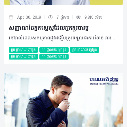
|
|
Apr 30, 2019
7 ឆ្នាំមុន
9.8K មើល
សញ្ញាណនៃក្អកស្លេស្មដែលអ្នកគួរបារម្ភ
នៅរាល់ពេលសកម្មភាពផ្លូវដង្ហើមត្រូវទទួលរងការរំខាន រាងកាយរបស់យើងម្នាក់ៗមានសមត្ថភាពធ្វើការឆ្លើយតបទៅវិញ ដោយអ្នកអាចសង្កេតឃើញស្តែងមានឡើងតាមរយៈការក្អក។ ក្អក ត្រូវបានគេចែកចេញជា ២ប្រភេទ គឺក្អកស្លេស្ម និងក្អកស្ងួត ដែលប្រភេទក្អកទាំងពីរប្រភេទនេះបណ្តាលមកពីរេផ្លិចដោយស្វ័យប្រវត្តិនៃប្រព័ន្ធដង្ហើមក្នុងការរុញច្រានសារធាតុពីខាងក្រៅចេញដើម្បីបញ្ចៀសការបង្ករោគផ្សេងៗ។ យ៉ាងណាក៏ដោយមូលហេតុបង្ក និងលក្ខខណ្ឌដែលគួរឲ្យព្រួយបារម្ភនៃប្រភេទក្អកទាំងពីរមានលក្ខណៈសម្គាល់ផ្សេងៗគ្នា។ អត្ថបទលេខមុន ហេលស៍ថាម ប្រូ បានបង្ហាញរួចមកហើយអំពីសញ្ញាណដែលអ្នកគួរយកចិត្តទុកដាក់ និងការណែនាំពីវិធីព្យាបាលមួយចំនួនចំពោះអាការៈក្អកស្ងួត ហើយលេខនេះ អ្នកអានទាំងអស់នឹងអាចបន្តការស្វែងយល់អំពីអាការៈ ក្អកស្លេស្ម វិញម្តង។ អ្វីជាក្អកស្លេស្ម? ស្លេស្មជាការដាច់ចេញនៃភ្នាសសើម (Mucus) ដែលបានផលិតនៅក្នុងសួត និងផ្លូវដង្ហើមដែលនៅជិតៗនោះ។ ប្រភេទនៃភ្នាសសើមនេះមានតួនាទីក្នុងការការពារមេរោគ និងសារធាតុផ្សេងទៀតដែលបានចូលទៅក្នុងផ្លូវដង្ហើម និងសួត ដោយធ្វើឲ្យសារធាតុរំខានទាំងនោះស្អិតជាប់ និងត្រូវបានបញ្ចេញតាមរយៈការក្អកមកខាងក្រៅវិញ។ មូលហេតុបង្ក ភាគច្រើនក្អកស្លេស្ម បណ្តាលមកពីការបង្ករោគដោយសារបាក់តេរី ឬមេរោគ ការច្រាលទឹកអាស៊ីតក្រពះ ឬបញ្ហាអាល្លែកហ្ស៊ីនានាដែលខុសប្លែកពីមូលហេតុរបស់ក្អកស្ងួត។ ជាក់ស្តែង ប្រសិនបើអ្នកនៅតែបន្តក្អកក្នុងរយៈពេល ២ទៅ៣សប្តាហ៍ដោយមិនបានធូរស្រាល ឬកាន់តែធ្ងន់ធ្ងរនោះមូលហេតុបង្កអាចមានដូចជា៖ - ជំងឺរលាកទងសួត៖ ក្នុងករណីស្រួចស្រាវ ការរលាកនេះអាចបណ្តាលមកពីពពួកបាក់តេរី ឬមេរោគ ប៉ុន្តែក្នុងករណីរ៉ាំរ៉ៃគឺអាចបណ្តាលមកពីការជក់បារី។ ស្លេស្មប្រភេទនេះអាចបញ្ចេញមកមានពណ៌លឿង ប្រផេះ ឬពណ៌បៃតង - ជំងឺរលាកសួត៖ ជាការបង្ករោគនៅក្នុងសួតដោយពពួកបាក់តេរី មេរោគ ឬផ្សិត ដែលអាចបណ្តាលឲ្យមានគ្រោះថ្នាក់ដល់អាយុជីវិត ប្រសិនបើមិនបានព្យាបាលទាន់ពេលវេលា។ ស្លេស្ម ក្នុងការរលាកប្រភេទនេះអាចមានពណ៌លឿង បៃតង ត្នោត ឬមានលាយឡំទៅដោយឈាមទៀតផង - COPD ( Chronic Obstructive Pneumonia Disease)៖ ជាបណ្តុំនៃលក្ខខណ្ធដែលស្តែងឡើងជាការខូចខាតទាំងសរីរាង្គសួត និងទងសួតដែលភាគច្រើនមូលហេតុនៃជំងឺនេះគឺបណ្តាលមកពីការជក់បារី - Cystic Fibrosis៖ ជាប្រភេទជំងឺតំណពូជដែលបណ្តាលមកពីមានការខូចខាតហ្សែន ដោយសភាពផ្លូវដង្ហើមប្រែជារួមតូច ហើយត្រូវបានរាំងខ្ទប់ដោយសារស្លេស្ម ដែលជាហេតុបណ្តាលឲ្យរឹតតែពិបាកក្នុងការដកដង្ហើម។ ម៉្យាងស្លេស្មដែលឡើងក្រាស់នេះបានក្លាយជាលក្ខខណ្ឌដ៏អំណោយផលសម្រាប់ការលូតលាស់របស់បាក់តេរីទៀតផង - ជំងឺហឺត៖ អ្នកជំងឺដែលមានបញ្ហាហឺត តែងមានផ្លូវដង្ហើមដែលងាយទទួលរងប្រតិកម្មជាមួយសារធាតុដែលអាចបង្កឲ្យមានអាល្លែកហ្ស៊ី សារធាតុពុលពីបរិស្ថាន ឬការបង្ករោគនៅផ្លូវដង្ហើម។ ភាពងាយប្រតិកម្មនេះបណ្តាលឲ្យផ្លូវដង្ហើមទៅជារលាក ព្រមទាំងបង្កើតនូវស្លេស្មយ៉ាងច្រើន - ជំងឺរបេង៖ ជាជំងឺផ្លូវដង្ហើមដែលបង្កមកពីមេរោគឈ្មោះ មីកូបាក់តេរ៉ូម (Mycobacterium)។ សញ្ញាណនៃជំងឺនេះមានដូចជា ក្អកស្លេស្មរ៉ាំរ៉ៃពណ៌បៃតង ឬមានឈាម ស្រកទម្ងន់ ក្តៅខ្លួន រងាញាក់ និងបែកញើសពេលយប់ជាដើម។ ករណីប្រញាប់ស្វែងរកការព្យាបាល អ្នកត្រូវប្រញាប់ទៅជួបគ្រូពេទ្យឯកទេសប្រព័ន្ធផ្លូវដង្ហើមជាបន្ទាន់ក្នុងករណីដែល៖ - អាការៈ ក្អក កើតមានឡើងលើសពី ២ទៅ៣សប្តាហ៍ - ការព្យាបាលបែបធម្មជាតិ និងការប្រើប្រាស់ថ្នាំដោយគ្មានវេជ្ជបញ្ជា (OTC Drugs) មិនមានប្រសិទ្ធភាព - ក្តៅខ្លួនលើសពី ៣៨°C - សង្ស័យមានសញ្ញានៃជំងឺរបេង - ក្អកមានឈាម ស្លេស្មពណ៌បៃតង លឿង ប្រផេះ - ពិបាកក្នុងការដកដង្ហើម ដកដង្ហើមញាប់ ឈឺទ្រូង វិលមុខ ឬសន្លប់ជាដើម។ ©2019 រក្សាសិទ្ធិគ្រប់យ៉ាង​ដោយ Healthtime Corporation ចំពោះគ្រប់អត្ថបទដោយគ្មានផ្នែកណាមួយត្រូវបោះពុម្ពផ្សាយចូល ប្រព័ន្ធអុីនធឺណែតឧបករណ៍អេឡិចត្រូនិកអាត់ជាសំឡេងឬថតចំលងគ្រប់រូបភាពដោយគ្មានការអនុញ្ញាតឡើយ
ក្អក ផ្តាសាយ ក្តៅខ្លួន
ក្អក ផ្តាសាយ ក្តៅខ្លួន
ក្អក ផ្តាសាយ ក្តៅខ្លួន
ក្អក ផ្តាសាយ ក្តៅខ្លួន
ក្អក ផ្តាសាយ ក្តៅខ្លួន