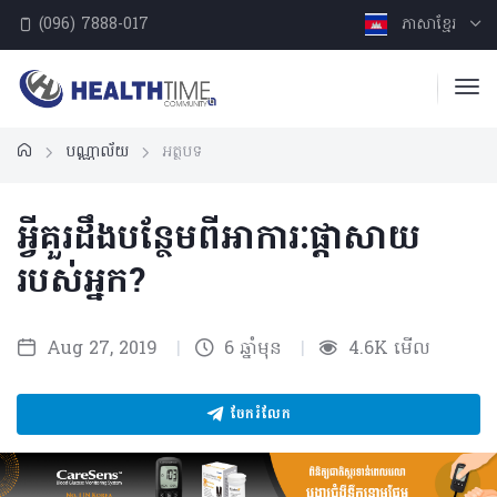
(096) 7888-017
ភាសាខ្មែរ
បណ្ណាល័យ
អត្ថបទ
អ្វីគួរដឹងបន្ថែមពីអាការៈផ្ដាសាយ
របស់អ្នក?
Aug 27, 2019
|
6 ឆ្នាំមុន
|
4.6K មើល
ចែករំលែក