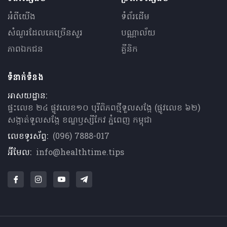
អំពីយើង
ទំព័រដើម
សំណួរ​ដែលគេ​ច្រើន​សួរ
បណ្ណាល័យ
ភាពឯកជន
គ្លីនិក
ទំនាក់ទំនង
អាសយដ្ឋាន:
ផ្ទះលេខ ២៤ ផ្លូវលេខ១០ បុរីពិភពថ្មីទួលសង្កែ (ផ្លូវលេខ ៦២)
សង្កាត់ទួលសង្កែ ខណ្ឌឫស្សីកែវ ភ្នំពេញ កម្ពុជា
លេខទូរស័ព្ទ:
(096) 7888-017
អ៊ីមែល:
info@healthtime.tips