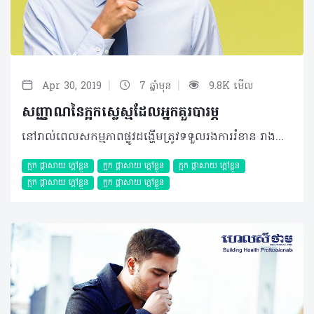
|
|
Apr 30, 2019
7 ឆ្នាំមុន
9.8K មើល
សញ្ញាណនៃក្អកស្លេស្មដែលអ្នកគួរបារម្ភ
នៅរាល់ពេលសកម្មភាពផ្លូវដង្ហើមត្រូវទទួលរងការរំខាន រាងកាយរបស់យើងម្នាក់ៗមានសមត្ថភាពធ្វើការឆ្លើយតបទៅវិញ ដោយអ្នកអាចសង្កេតឃើញស្តែងមានឡើងតាមរយៈការក្អក។ ក្អក ត្រូវបានគេចែកចេញជា ២ប្រភេទ គឺក្អកស្លេស្ម និងក្អកស្ងួត ដែលប្រភេទក្អកទាំងពីរប្រភេទនេះបណ្តាលមកពីរេផ្លិចដោយស្វ័យប្រវត្តិនៃប្រព័ន្ធដង្ហើមក្នុងការរុញច្រានសារធាតុពីខាងក្រៅចេញដើម្បីបញ្ចៀសការបង្ករោគផ្សេងៗ។ យ៉ាងណាក៏ដោយមូលហេតុបង្ក និងលក្ខខណ្ឌដែលគួរឲ្យព្រួយបារម្ភនៃប្រភេទក្អកទាំងពីរមានលក្ខណៈសម្គាល់ផ្សេងៗគ្នា។ អត្ថបទលេខមុន ហេលស៍ថាម ប្រូ បានបង្ហាញរួចមកហើយអំពីសញ្ញាណដែលអ្នកគួរយកចិត្តទុកដាក់ និងការណែនាំពីវិធីព្យាបាលមួយចំនួនចំពោះអាការៈក្អកស្ងួត ហើយលេខនេះ អ្នកអានទាំងអស់នឹងអាចបន្តការស្វែងយល់អំពីអាការៈ ក្អកស្លេស្ម វិញម្តង។ អ្វីជាក្អកស្លេស្ម? ស្លេស្មជាការដាច់ចេញនៃភ្នាសសើម (Mucus) ដែលបានផលិតនៅក្នុងសួត និងផ្លូវដង្ហើមដែលនៅជិតៗនោះ។ ប្រភេទនៃភ្នាសសើមនេះមានតួនាទីក្នុងការការពារមេរោគ និងសារធាតុផ្សេងទៀតដែលបានចូលទៅក្នុងផ្លូវដង្ហើម និងសួត ដោយធ្វើឲ្យសារធាតុរំខានទាំងនោះស្អិតជាប់ និងត្រូវបានបញ្ចេញតាមរយៈការក្អកមកខាងក្រៅវិញ។ មូលហេតុបង្ក ភាគច្រើនក្អកស្លេស្ម បណ្តាលមកពីការបង្ករោគដោយសារបាក់តេរី ឬមេរោគ ការច្រាលទឹកអាស៊ីតក្រពះ ឬបញ្ហាអាល្លែកហ្ស៊ីនានាដែលខុសប្លែកពីមូលហេតុរបស់ក្អកស្ងួត។ ជាក់ស្តែង ប្រសិនបើអ្នកនៅតែបន្តក្អកក្នុងរយៈពេល ២ទៅ៣សប្តាហ៍ដោយមិនបានធូរស្រាល ឬកាន់តែធ្ងន់ធ្ងរនោះមូលហេតុបង្កអាចមានដូចជា៖ - ជំងឺរលាកទងសួត៖ ក្នុងករណីស្រួចស្រាវ ការរលាកនេះអាចបណ្តាលមកពីពពួកបាក់តេរី ឬមេរោគ ប៉ុន្តែក្នុងករណីរ៉ាំរ៉ៃគឺអាចបណ្តាលមកពីការជក់បារី។ ស្លេស្មប្រភេទនេះអាចបញ្ចេញមកមានពណ៌លឿង ប្រផេះ ឬពណ៌បៃតង - ជំងឺរលាកសួត៖ ជាការបង្ករោគនៅក្នុងសួតដោយពពួកបាក់តេរី មេរោគ ឬផ្សិត ដែលអាចបណ្តាលឲ្យមានគ្រោះថ្នាក់ដល់អាយុជីវិត ប្រសិនបើមិនបានព្យាបាលទាន់ពេលវេលា។ ស្លេស្ម ក្នុងការរលាកប្រភេទនេះអាចមានពណ៌លឿង បៃតង ត្នោត ឬមានលាយឡំទៅដោយឈាមទៀតផង - COPD ( Chronic Obstructive Pneumonia Disease)៖ ជាបណ្តុំនៃលក្ខខណ្ធដែលស្តែងឡើងជាការខូចខាតទាំងសរីរាង្គសួត និងទងសួតដែលភាគច្រើនមូលហេតុនៃជំងឺនេះគឺបណ្តាលមកពីការជក់បារី - Cystic Fibrosis៖ ជាប្រភេទជំងឺតំណពូជដែលបណ្តាលមកពីមានការខូចខាតហ្សែន ដោយសភាពផ្លូវដង្ហើមប្រែជារួមតូច ហើយត្រូវបានរាំងខ្ទប់ដោយសារស្លេស្ម ដែលជាហេតុបណ្តាលឲ្យរឹតតែពិបាកក្នុងការដកដង្ហើម។ ម៉្យាងស្លេស្មដែលឡើងក្រាស់នេះបានក្លាយជាលក្ខខណ្ឌដ៏អំណោយផលសម្រាប់ការលូតលាស់របស់បាក់តេរីទៀតផង - ជំងឺហឺត៖ អ្នកជំងឺដែលមានបញ្ហាហឺត តែងមានផ្លូវដង្ហើមដែលងាយទទួលរងប្រតិកម្មជាមួយសារធាតុដែលអាចបង្កឲ្យមានអាល្លែកហ្ស៊ី សារធាតុពុលពីបរិស្ថាន ឬការបង្ករោគនៅផ្លូវដង្ហើម។ ភាពងាយប្រតិកម្មនេះបណ្តាលឲ្យផ្លូវដង្ហើមទៅជារលាក ព្រមទាំងបង្កើតនូវស្លេស្មយ៉ាងច្រើន - ជំងឺរបេង៖ ជាជំងឺផ្លូវដង្ហើមដែលបង្កមកពីមេរោគឈ្មោះ មីកូបាក់តេរ៉ូម (Mycobacterium)។ សញ្ញាណនៃជំងឺនេះមានដូចជា ក្អកស្លេស្មរ៉ាំរ៉ៃពណ៌បៃតង ឬមានឈាម ស្រកទម្ងន់ ក្តៅខ្លួន រងាញាក់ និងបែកញើសពេលយប់ជាដើម។ ករណីប្រញាប់ស្វែងរកការព្យាបាល អ្នកត្រូវប្រញាប់ទៅជួបគ្រូពេទ្យឯកទេសប្រព័ន្ធផ្លូវដង្ហើមជាបន្ទាន់ក្នុងករណីដែល៖ - អាការៈ ក្អក កើតមានឡើងលើសពី ២ទៅ៣សប្តាហ៍ - ការព្យាបាលបែបធម្មជាតិ និងការប្រើប្រាស់ថ្នាំដោយគ្មានវេជ្ជបញ្ជា (OTC Drugs) មិនមានប្រសិទ្ធភាព - ក្តៅខ្លួនលើសពី ៣៨°C - សង្ស័យមានសញ្ញានៃជំងឺរបេង - ក្អកមានឈាម ស្លេស្មពណ៌បៃតង លឿង ប្រផេះ - ពិបាកក្នុងការដកដង្ហើម ដកដង្ហើមញាប់ ឈឺទ្រូង វិលមុខ ឬសន្លប់ជាដើម។ ©2019 រក្សាសិទ្ធិគ្រប់យ៉ាង​ដោយ Healthtime Corporation ចំពោះគ្រប់អត្ថបទដោយគ្មានផ្នែកណាមួយត្រូវបោះពុម្ពផ្សាយចូល ប្រព័ន្ធអុីនធឺណែតឧបករណ៍អេឡិចត្រូនិកអាត់ជាសំឡេងឬថតចំលងគ្រប់រូបភាពដោយគ្មានការអនុញ្ញាតឡើយ
ក្អក ផ្តាសាយ ក្តៅខ្លួន
ក្អក ផ្តាសាយ ក្តៅខ្លួន
ក្អក ផ្តាសាយ ក្តៅខ្លួន
ក្អក ផ្តាសាយ ក្តៅខ្លួន
ក្អក ផ្តាសាយ ក្តៅខ្លួន