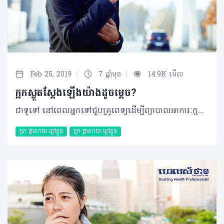
|
|
Feb 25, 2019
7 ឆ្នាំមុន
14.9K មើល
ក្អកស្ងួតស្តែងឡើងយ៉ាងដូចម្តេច?
ជាទូទៅ នៅពេលអ្នកទៅជួបគ្រូពេទ្យដើម្បីព្យាបាលអាការៈក្អក ក្រុមគ្រូពេទ្យតែងសួរអ្នកថាតើជាប្រភេទក្អកស្លេស្ម ឬក្អកស្ងួតដោយហេតុថាមូលហេតុបង្កនិងវិធីសាស្ត្រព្យាបាលផ្សេងៗគ្នា ដែលជួនកាល អ្នកអាចពិបាកញែករវាងការក្អកទាំងពីរនេះណាស់។ ដូច្នេះអត្ថបទខាងក្រោមនឹងបង្ហាញលោកអ្នកឲ្យដឹងថា អ្នកបាន និងកំពុងក្អកស្ងួត ដើម្បីអ្នកអាចធ្វើការបែងចែកខ្លួនឯងបាន។ ក្អកស្ងួតគឺជាប្រភេទក្អកមិនបញ្ចេញស្លេស្ម ដែលវាអាចមានលក្ខណៈរមាស់ ឬដូចមានអ្វីម៉្យាងដែលនៅជាប់បំពង់ក។ ជាញឹកញាប់អាការៈនេះអាចបង្កមកពីមេរោគដូចជា ជំងឺផ្តាសាយ ឬពេលខ្លះក៏អាចបង្កមកពីបញ្ហាអាល្លែកហ្ស៊ី ឬបញ្ហាបំពង់កផងដែរ។ * មូលហេតុនៃក្អកស្ងួត បន្ថែមពីមូលហេតុដែលបានរៀបរាប់ខាងលើ វាក៏អាចបណ្តាលមកពីបញ្ហាផ្សេងទៀតផងដែរ៖ - ជំងឺហឺត - ជំងឺច្រាលទឹកក្រពះ (Gastro-esophageal reflux) - ការជក់បារី - អាល្លែកហ្ស៊ីច្រមុះដែលបណ្តាលមកពីសារធាតុ ឬវត្ថុដែលអ្នកធ្លាប់អាល្លែកហ្ស៊ីជាមួយ មានដូចជា លម្អងធូលី ឬរោមសត្វជាដើម - ការរលាកបំពង់សំឡេង - ក្អកមាន់ ដែលជាប្រភេទជំងឺបង្កមកពីបាក់តេរី - រោគសញ្ញានៃការស្ទះផ្លូវដង្ហើមអំឡុងពេលគេង (Obstructive sleep apnea) - ទម្លាប់ក្អក ដែលជាទូទៅកើតឡើងតែនៅពេលថ្ងៃ ប៉ុន្តែមិនមែនបង្កមកពីមេរោគ ឬបាក់តេរីនោះទេ ហើយភាគច្រើនកើតឡើងចំពោះក្មេងៗ - ការដកដង្ហើមចូលនូវពពួកសារធាតុចម្លែកផ្សេងទៀតដោយចៃដន្យ ដែលអាចជាអាហារ ឬទឹក - ជំងឺសួតមួយចំនួន - អាចជាផលរំខានរបស់ថ្នាំមួយចំនួនដូចជា ថ្នាំលើសឈាមប្រភេទ ACE inhibitor (Angiotensin Converting Enzyme inhibitors)។ ក្រៅពីហេតុផលដែលតែងកើតឡើងជាញឹកញាប់ខាងលើ អាការៈនេះក៏អាចបង្កមកពីជំងឺបេះដូង ជំងឺស្ទះទងសួត (Pulmonary embolism) ឬជំងឺមហារីកសួតជាដើម។ គួរបញ្ជាក់ថា អាការៈនេះអាចកាន់តែធ្ងន់ធ្ងរនៅពេលដែល៖ - ការដកដង្ហើមជាមួយខ្យល់ស្ងួត ឬត្រជាក់ខ្លាំង - ខ្យល់កង្វក់ដែលអាចមានជាធូលី ផ្សែង - ស្រូបផ្សែងបារីដោយផ្ទាល់ ឬមិនផ្ទាល់ - ការប្រើប្រាស់សំឡេងច្រើន និងខ្លាំងពេក - ការផ្លាស់ប្តូរសីតុណ្ហភាព។ * វិធីសាស្ត្រព្យាបាល ក្អកស្ងួតដែលបណ្តាលមកពីការឆ្លងមេរោគ ដូចជាជំងឺផ្តាសាយ ជាធម្មតាអាចធូរស្រាលដោយខ្លួនឯងបានក្នុងរយៈពេល១ឬ២ សប្តាហ៍។ ការព្យាបាលបែបធម្មជាតិ រួមជាមួយការប្រើថ្នាំក្អកអាចជួយធ្វើឲ្យអ្នកមានអារម្មណ៍ប្រសើរឡើង ដែលក្នុងនោះអ្នកអាចអនុវត្តតាមវិធីសាស្ត្រខាងក្រោម៖ ការព្យាបាលបែបធម្មជាតិ - ផឹកទឹកឲ្យបានច្រើន - លាយទឹកឃ្មុំជាមួយក្រូចឆ្មារ ដោយប្រើទឹកក្តៅជាមួយទឹកឃ្មុំ ១ទៅ២ស្លាបព្រានិងបន្ថែមក្រូចឆ្មារបន្តិច - ខ្ពុរមាត់ជាមួយទឹកអំបិល ករណីអ្នកមានបញ្ហាក្អកស្ងួតមកពី ផ្តាសាយ ឬឈឺក។ ការព្យាបាលដោយប្រើថ្នាំ - ប្រើប្រាស់ថ្នាំបន្ថយការក្អកក្នុងរយៈពេលខ្លី ដែលមានសារធាតុសកម្មដូចជា Pholcodine, Dextromethorphan, Codeine, Dihydrocodeine, និង Pentoxyverine។ ថ្នាំប្រភេទនេះភាគច្រើនអាចរកទិញបាននៅតាមឱសថស្ថានដោយមិនចាំបាច់មានវេជ្ជបញ្ជា ប៉ុន្តែអ្នកត្រូវទទួលការណែនាំពីរបៀបប្រើប្រាស់ឲ្យបានត្រឹមត្រូវពីឱសថការីជាមុនរាល់ពេលប្រើប្រាស់ - ជួនកាលអ្នកក៏អាចត្រូវបានប្រើប្រាស់ប្រភេទថ្នាំដែលមានការបូកបញ្ចូលគ្នារវាង ថ្នាំផ្តាសាយ អាល្លែកហ្ស៊ី និងថ្នាំក្អក ករណីមូលហេតុបណ្តាលមកពីជំងឺផ្តាសាយ ឬអាល្លែកហ្ស៊ី - ការប្រើប្រាស់ប្រភេទស្រៃ្ពយ៍បាញ់ច្រមុះ ឬមាត់ដែលមានសារធាតុសកម្មដូចជា ទឹកអំបិល (Saline nasal spray ) ឬ ថ្នាំប្រឆាំងរលាក (Corticosteroid nasal spray) - ការប្រើប្រាស់ថ្នាំបន្ថយការបញ្ចេញជាតិអាស៊ីតក្រពះ ក៏ត្រូវបានអនុវត្តចំពោះអ្នកមានបញ្ហាច្រាលទឹកក្រពះផងដែរ។ * សញ្ញាណដែលអ្នកគួរជួបគ្រូពេទ្យជាបន្ទាន់ - ក្អកមានឈាម - ពិបាកដកដង្ហើម ឬថប់ - ក្អករាល់ពេលយប់ ឬមានលាយឡំក្តៅខ្លួន - ជាអ្នកជក់បារីជាប់ជាប្រចាំ - មានលាយឡំជាមួយការឈឺក្បាល ឈឺត្រចៀក ក្អួត កន្ទួលរមាស់ ស្រកទម្ងន់ ឬឈឺសាច់ដុំពេញខ្លួន - ក្មេងអាយុក្រោម៦ខែ - ក្អកលើសពី ១០ថ្ងៃដោយមិនមានភាពប្រសើរ ឬកាន់តែធ្ងន់ធ្ងរ - ឬអ្នកមានជំងឺលើសឈាម ជំងឺបេះដូង ក្រពះ ពោះវៀន ឬជំងឺផ្លូវដង្ហើម។ គួរបញ្ជាក់ថា អ្នកគួរប្រាប់គ្រូពេទ្យរបស់អ្នក ករណីអ្នកមានបញ្ហាក្អកធ្ងន់ធ្ងរដែលបណ្តាលមកពីការប្រើប្រាស់ថ្នាំលើសឈាមដើម្បីធ្វើការផ្លាស់ប្តូរប្រភេទថ្នាំផ្សេងទៀតដែលអាចសមស្របជាងនេះ។ ©2019 រក្សាសិទ្ធិគ្រប់យ៉ាង​ដោយ Healthtime Corporation ចំពោះគ្រប់អត្ថបទដោយគ្មានផ្នែកណាមួយត្រូវបោះពុម្ពផ្សាយចូល ប្រព័ន្ធអ៊ីនធឺណែតឧបករណ៍អេឡិចត្រូនិកអាត់ជាសំឡេងឬថតចំលងគ្រប់រូបភាពដោយគ្មានការអនុញ្ញាតឡើយ
ក្អក ផ្តាសាយ ក្តៅខ្លួន
ក្អក ផ្តាសាយ ក្តៅខ្លួន