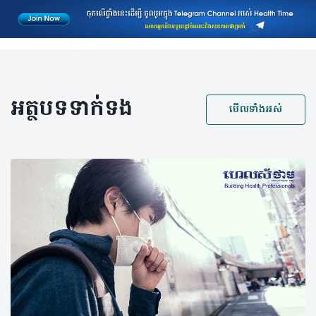
អត្ថបទទាក់ទង
មើលទាំងអស់