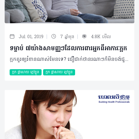
|
|
Jul 01, 2019
7 ឆ្នាំមុន
4.8K មើល
ទម្លាប់ ៧យ៉ាងសាមញ្ញៗដែលការពារអ្នកពីអាការៈក្អក
ក្អកគួរឲ្យរំខានណាស់មែនទេ? ជឿជាក់ថានរណាៗក៏មិនចង់ជួបបញ្ហានេះដែរ! ហេតុនេះអត្ថបទខាងក្រោមនឹងបង្ហាញអ្នកពីមូលហេតុនិងវិធីសាស្រ្តការពារខ្លួនងាយៗដែលអាចអនុវត្តឲ្យក្លាយជាទម្លាប់បាន។ អ្វីខ្លះជាកត្តាជំរុញឲ្យក្អក? ក្អកជារេផ្លិចដ៏សំខាន់មួយដែលកើតឡើងរាល់ពេលមានការរំខាននានាដល់ដំណើរការរបស់ប្រព័ន្ធដង្ហើម។ ជាក់ស្តែង វាអាចបណ្តាលមកពី៖ + ការជក់បារី៖ សារធាតុគីមីដែលមានក្នុងបារីអាចរំខាន និងបំផ្លាញកោសិកាសួតយ៉ាងធ្ងន់ធ្ងរ។ ការជក់បារីរយៈពេលយូរអាចបណ្តាលឲ្យសួតបង្កើតជាសារធាតុរំអិលយ៉ាងច្រើន ជាហេតុធ្វើឲ្យមានក្អកស្លេស្មជាប្រចាំ + កត្តាអាល្លែកហ្សុី៖ អាការៈនេះអាចកើតឡើងចំពោះបុគ្គលមួយចំនួនតូចដែលជាទូទៅ លម្អងផ្កា រោមសត្វ ជាកត្តាប្រឈមដែលកើតមានឡើងជាញឹកញាប់ + សារធាតុរំខានដែលមានក្នុងបរិស្ថាន៖ មានសារធាតុរំខានជាច្រើនដែលមានក្នុងបរិយាកាស និងនៅក្នុងផ្ទះ ដូចជាផ្សែង អ័ព្ទក៏អាចជះឥទ្ធិពលបានផងដែរ + ជំងឺផ្លូវដង្ហើមរ៉ាំរ៉ៃ៖ ការបង្ករោគដោយពពួកបាក់តេរី មួយចំនួន ព្រមទាំងជំងឺហឺតជាកត្តាចម្បងដែលបណ្តាលឲ្យមានជំងឺផ្លូវដង្ហើមរ៉ាំរ៉ៃ ដែលអាចមានដូចជាជំងឺស្ទះផ្លូវដង្ហើមរ៉ាំរ៉ៃ (COPD) ជំងឺក្រិនសួត (Pulmonary fibrosis) ជាដើម + ខ្យល់ពុល៖ ការរស់នៅក្នុងទីក្រុង ចរាចរណ៍មមាញឹក តំបន់ជិតរោងចក្រសុទ្ធតែអាចបង្កជាហានិភ័យខ្ពស់ប៉ះពាល់ដល់សុខភាពផ្លូវដង្ហើមដែលអ្នកអាចមើលរំលង។ ការពារបានយ៉ាងណាខ្លះ? ជាការពិត អ្នកនៅតែអាចការពារខ្លួនបានយ៉ាងប្រសើរក្នុងការទប់ទល់ពីបញ្ហាក្អកតាមរយៈការយល់ដឹងអំពីមូលហេតុបង្កចម្បងៗដែលបានរៀបរាប់ខាងលើដោយវិធីសាស្ត្រ ៧យ៉ាងសាមញ្ញៗមានដូចជា៖ ១. បញ្ឈប់ការជក់បារី បន្តិចម្តងៗតាមតែអាចធ្វើបាន ២. ប្រសិនជាអាច អ្នកគួរព្យាយាមជ្រើសរើសកន្លែងការងារណាដែលមិនប៉ះពាល់ដល់ផ្លូវដង្ហើម ៣. បន្ទប់គួរមានសំណើមជានិច្ច ៤. ព្យាយាមសង្កេត និងការពារខ្លួនពីកត្តាបង្កអាល្លែកហ្សុីមួយចំនួនដែលអ្នកធ្លាប់ប្រទះ ដែលអាចមានជាប្រភេទអាហារ លម្អងផ្កា រោមសត្វជាដើម។ គួរបញ្ជាក់ថា អ្នកអាចប្រើប្រាស់ថ្នាំប្រឆាំងអាល្លែកហ្សុីជាមុន នៅរាល់ពេលដែលអ្នកគិតថាអ្នកអាចប៉ះជាមួយកត្តាប្រឈមទាំងនោះ ៥. ប្រសិនបើអ្នកកំពុងមានជំងឺហឺត សូមព្យាយាមគ្រប់គ្រងជំងឺនេះឲ្យបានត្រឹមត្រូវតាមការណែនាំរបស់គ្រូពេទ្យ ៦. លាងដៃឲ្យបានស្អាត និងញឹកញាប់ ដើម្បីចៀសវាងការបង្ករោគ ៧. រក្សាប្រព័ន្ធការពាររាងកាយឲ្យនៅមានសុខភាពល្អជានិច្ច តាមរយៈការទទួលទានរបបអាហារត្រឹមត្រូវ សម្បូរសារធាតុចិញ្ចឹម បន្លែ ផ្លែឈើ ដែលសម្បូរដោយវីតាមីន (វីតាមីន C និងវីតាមីនចម្រុះ) លំហាត់ប្រាណទៀងទាត់ សម្រាកឲ្យបានគ្រប់គ្រាន់ព្រមទាំងអនុវត្តការរស់នៅដែលមានអនាម័យ ដើម្បីគេចផុតពីការឆ្លងរោគនៅផ្លូវដង្ហើម។ គួររំឭកដែរថា ភាគច្រើននៃបញ្ហាក្អកគឺបណ្តាលមកពីជំងឺប្រព័ន្ធផ្លូវដង្ហើម ជាពិសេសគឺជំងឺផ្តាសាយ ជំងឺរលាកសួត និងជំងឺរបេងជាដើម ហេតុនេះសូមប្រុងប្រយ័ត្នជាមួយការឆ្លងរោគទាំងនោះ។ សម្រួលអាការៈនេះបែបណា? ការព្យាបាលអាស្រ័យទៅតាមមូលហេតុបង្ក ប៉ុន្តែក្នុងនោះអ្នកក៏អាចប្រើប្រាស់វិធីសាស្ត្រខាងក្រោមដើម្បីសម្រាលភាពរំខានដែលកើតមានឡើង៖ - ការលាយទឹកក្តៅឧណ្ហៗ ជាមួយក្រូចឆ្មារ និងទឹកឃ្មុំ - ការពិសាទឹកក្ដៅឧណ្ហៗ ជំនួសឲ្យការទទួលទានទឹកត្រជាក់ - ចៀសវាងការបរិភោគអាហារប្រៃ បំពង និងហឹរ - កាត់បន្ថយការទទួលទានគ្រឿងស្រវឹង - ប្រើប្រាស់ថ្នាំបំបាត់ក្អកដែលអាចរកទិញបាននៅតាមឱសថស្ថាន ជាមួយការណែនាំប្រើប្រាស់ត្រឹមត្រូវ។ រក្សាប្រព័ន្ធការពាររាងកាយឲ្យរឹងមាំជាមួយការបញ្ចៀសពីកត្តាអាល្លែកហ្សុីនានា ជាវិធីសាស្ត្រដ៏ប្រសើរក្នុងការការពារពីបញ្ហាក្អក។ អត្ថបទ៖ ដកស្រង់ចេញពីទស្សនាវដ្ដី ហេលស៍ថាម ប្រូ លេខ ៧៩ ©2019 រក្សាសិទ្ធិគ្រប់យ៉ាង​ដោយ Healthtime Corporation ចំពោះគ្រប់អត្ថបទដោយគ្មានផ្នែកណាមួយត្រូវបោះពុម្ពផ្សាយចូលប្រព័ន្ធអុីនធឺណែតឧបករណ៍អេឡិចត្រូនិកអាត់ជាសំឡេងឬថតចំលងគ្រប់រូបភាពដោយគ្មានការអនុញ្ញាតឡើយ
ក្អក ផ្តាសាយ ក្តៅខ្លួន
ក្អក ផ្តាសាយ ក្តៅខ្លួន