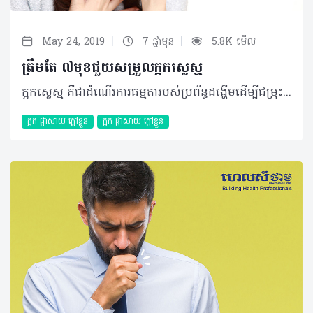
|
|
May 24, 2019
7 ឆ្នាំមុន
5.8K មើល
ត្រឹមតែ ៧មុខជួយសម្រួលក្អកស្លេស្ម
ក្អកស្លេស្ម គឺជាដំណើរការធម្មតារបស់ប្រព័ន្ធដង្ហើមដើម្បីជម្រុះចោលសារធាតុរំខានចេញប៉ុន្តែប្រសិនបើលក្ខខណ្ឌនេះបង្កភាពរំខានចំពោះអ្នក អ្នកប្រាកដជាត្រូវការវិធីសាស្ត្រដ៏មានប្រសិទ្ធភាពនានាដើម្បីកម្ចាត់ភាពរំខានទាំងនោះ។ ជាក់ស្តែង អ្នកអាចអនុវត្តវិធីសាស្ត្រ ៧យ៉ាងដែលរួមបញ្ចូលទាំងឱសថធម្មជាតិដែលអ្នកអាចរកបានយ៉ាងងាយស្រួល ដែលមានដូចខាងក្រោម៖ ១. ផ្សើមខ្យល់ ការផ្សើមខ្យល់ជុំវិញបន្ទប់ អាចជួយធ្វើឲ្យស្លេស្មកាត់បន្ថយកម្រាស់ និងមិនអាចកកផ្តុំបាន។ ហេតុនេះអ្នកអាចប្រើប្រាស់ម៉ាស៊ីនបន្សើមខ្យល់ជាប្រចាំក្នុងអំឡុងពេលកើតមានបញ្ហានេះ។ គ្រាន់តែប្រាកដថាអ្នកត្រូវផ្លាស់ប្តូរទឹករៀងរាល់ថ្ងៃ និងសម្អាតម៉ាស៊ីនបន្សើមខ្យល់ឲ្យបានជាប្រចាំផង បើមិនដូច្នោះអ្នកអាចឆ្លងមេរោគតាមខ្យល់មិនស្អាតបែបនោះទៅវិញ។ ២. ពិសាទឹក ទឹកជាសារធាតុចាំបាច់ប្រចាំថ្ងៃ ហើយកាន់តែសំខាន់នៅពេលអ្នកកំពុងមានបញ្ហានេះ។ ការពិសាទឹកក្តៅឧណ្ហៗអាចធ្វើឲ្យស្លេស្មរាវ និងអាចជួយបំបាត់ភាពស្អិតរបស់វាបាន។ ព្យាយាមពិសាទឹកឲ្យបានច្រើន ឬអ្នកក៏អាចពិសាទឹកផ្លែឈើ ឬទឹកក្រូចឆ្មារបានផងដែរ។ ៣. គ្រឿងផ្សំសម្រួលដង្ហើម អ្នកអាចសាកល្បងពិសាអាហារ និងភេសជ្ជៈដែលមានក្រូច ខ្ញី ខ្ទឹម ឬទឹកឃ្មុំលាយជាមួយក្រូចឆ្មារ និងទឹកក្តៅផងដែរ។ មានការសិក្សាជាច្រើនបានបង្ហាញថា សារធាតុទាំងអស់នេះពិតជាមានប្រសិទ្ធភាពចំពោះការព្យាបាលក្អកស្ងួត ផ្តាសាយ ជាពិសេសក្អកស្លេស្មនេះតែម្តង។ ម៉្យាងគ្រឿងផ្សំដែលមានសារធាតុហឹរ ក៏ជួយសម្រួលផ្លូវដង្ហើម និងលំហូរស្លេស្មបានផងដែរ។ ៤. ខ្ពុរទឹកអំបិល ទឹកក្តៅឧណ្ហៗ លាយជាមួយអំបិលមានមុខងារសម្លាប់មេរោគ និងសម្រួលដង្ហើមត្រង់បំពង់កបានយ៉ាងប្រសើរ។ ដោយដំបូង អ្នកត្រូវលាយអំបិលប្រមាណ ១/២ ទៅ ២/៣ស្លាបព្រា ចូលទៅក្នុងទឹកក្តៅឧណ្ហៗ ១កែវ រួចកូរឲ្យរលាយសព្វ និងអាចយកទៅច្រោះបន្ថែមទៀតក៏បាន។ ចាប់ផ្តើមខ្ពុរដោយងើយកទៅលើ រយៈពេល៣០ ទៅ ៦០វិនាទី រួចខ្ជាក់ចេញ និងខ្ពុរទឹកស្អាតបន្តជាការស្រេច។ អ្នកអាចអនុវត្តវិធីសាស្ត្រនេះតាមត្រូវការ។ ៥. ប្រេងអឺកាលីបទីស (Eucalyptus oil) ប្រេងអឺកាលីបទីស ជាប្រភេទប្រេងដែលត្រូវបានយកមកប្រើប្រាស់យ៉ាងពេញនិយមសម្រាប់សម្រួលផ្លូវដង្ហើម។ ជាក់ស្តែង នាពេលបច្ចុប្បន្នប្រេងនេះតែងមានវត្តមាននៅក្នុងប្រេងខ្យល់ ប្រេងកូឡាជាដើម ប៉ុន្តែអ្នកក៏អាចស្វែងរកប្រភេទប្រេងនេះសុទ្ធនៅតាមទីផ្សារផងដែរ។ ប្រេងនេះមានប្រសិទ្ធភាពជួយកាត់ផ្តាច់ស្លេស្មមិនឲ្យជាប់គ្នា ជាហេតុធ្វើឲ្យអ្នកងាយស្រួលខាកស្តោះចេញមកក្រៅ។ អ្នកអាចលាបរឹតប្រេងនេះត្រង់តំបន់ក និងផ្នែកខាងក្រោយក ៣ដងក្នុងមួយថ្ងៃ។ ៦. តែទឹកឃ្មុំ យោងតាមការសិក្សាជាច្រើនបានដឹងថា ទឹកឃ្មុំមានប្រសិទ្ធភាពក្នុងការបន្ថយអាការៈក្អក។ ការសិក្សាទៅលើការព្យាបាលអាការៈក្អកពេលយប់លើកុមារដោយធ្វើការប្រៀបធៀបរវាងទឹកឃ្មុំខ្មៅនិងថ្នាំបំបាត់ក្អកប្រភេទ Dextromethorphan។ អ្នកស្រាវជ្រាវបានរកឃើញថា ទឹកឃ្មុំអាចបំបាត់អាការៈក្អកគួរឲ្យកត់សម្គាល់បើប្រៀបទៅលើប្រសិទ្ធភាពនៃ Dextromethorphan។ បើទោះបីជាគុណប្រយោជន៍នៃទឹកឃ្មុំល្អជាង Dextromethorphan តែបន្តិចបន្តួចក៏ពិតមែន ក៏ម្តាយឪពុកភាគច្រើនជ្រើសរើសប្រើប្រាស់ទឹកឃ្មុំជាជាងថ្នាំ។ វិធីប្រើទឹកឃ្មុំសម្រាប់ព្យាបាលអាការៈក្អក គឺអ្នកគ្រាន់តែលាយទឹកឃ្មុំ ២ស្លាបព្រាកាហ្វេជាមួយនឹងទឹកក្តៅឧណ្ហៗឬទឹកតែ។ ផឹកទឹកឃ្មុំនេះម្តង ទៅពីរដងក្នុងមួយថ្ងៃ ប៉ុន្តែមិនត្រូវឲ្យទឹកឃ្មុំទៅក្មេងអាយុក្រោម ១ឆ្នាំហូបទេ។ ៧. ខ្ញី ខ្ញីអាចបំបាត់ទាំងក្អកស្ងួត និងក្អកស្លេស្ម ព្រោះវាមានប្រសិទ្ធភាពប្រឆាំងនឹងភាពរលាកបាន។ វាក៏អាចបំបាត់អាការៈចង្អោរ និងការឈឺចាប់។ ការសិក្សាមួយ បានណែនាំថា សារធាតុប្រឆាំងរលាកមួយចំនួននៅក្នុងខ្ញីអាចសម្អាតភ្នាសនៅតាមបំពង់ខ្យល់ដែលអាចកាត់បន្ថយអាការៈក្អកបាន។ ដាក់បន្ទះខ្ញីស្រស់ប្រហែល២០ទៅ៤០ក្រាម ឆុងជាមួយទឹកក្តៅមួយកែវ។ ទុកប្រហែលប៉ុន្មាននាទីមុនផឹក។ អ្នកអាចថែមទឹកឃ្មុំ ឬទឹកក្រូចឆ្មារដើម្បីបន្ថែមរសជាតិ។ គួរកត់សម្គាល់ថា តែខ្ញីអាចបណ្តាលឲ្យមានបញ្ហាក្រហាយក្រពះ។ ប្រសិនបើអ្នកបានសាកល្បងធម្មជាតិខាងលើមិនមានប្រសិទ្ធភាពទេនោះអ្នកគួរពិគ្រោះជាមួយគ្រូពេទ្យដើម្បីពិនិត្យ និងតាមដានឲ្យបានកាន់តែច្បាស់ស្វែងរកមូលហេតុពិតប្រាកដ។ អត្ថបទ៖ ដកស្រង់ចេញពីទស្សនាវដ្ដី ហេលស៍ថាម ប្រូ លេខ ៧៨ ©2019 រក្សាសិទ្ធិគ្រប់យ៉ាង​ដោយ Healthtime Corporation ចំពោះគ្រប់អត្ថបទដោយគ្មានផ្នែកណាមួយត្រូវបោះពុម្ពផ្សាយចូល ប្រព័ន្ធអុីនធឺណែតឧបករណ៍អេឡិចត្រូនិកអាត់ជាសំឡេងឬថតចំលងគ្រប់រូបភាពដោយគ្មានការអនុញ្ញាតឡើយ
ក្អក ផ្តាសាយ ក្តៅខ្លួន
ក្អក ផ្តាសាយ ក្តៅខ្លួន