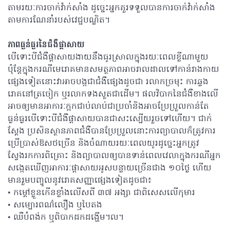
តាមរយៈការចាក់វ៉ាក់សាំង ដូច្នេះអ្នកគួរទទួលបានការចាក់វ៉ាក់សាំង
តាមការណែនាំរបស់វេជ្ជបណ្ឌិត។
ភាពធ្ងន់ធ្ងរនៃជំងឺផ្ដាសាយ
បើទោះបីជំងឺផ្ដាសាយងាយនឹងធូរស្រាលក្នុងរយៈពេលខ្លីណាមួយ
ប៉ុន្តែក្នុងករណីមេរោគមានសមត្ថភាពអាចរាលដាលទៅកាន់រាងកាយ
ផ្សេងទៀតនោះវាអាចបង្កជាជំងឺផ្សេងដូចជា រលាកច្រមុះ ការឆ្លង
រោគនៅត្រចៀក ឬរលាកទងសួតជាដើម។ ផលវិបាកនៃជំងឺខាងលើ
អាចឲ្យមានអាការៈក្អកជាប់លាប់ជាប្រចាំនិងអាចប្រែប្រួលកាន់តែ
ធ្ងន់ធ្ងរបើទោះបីជំងឺផ្ដាសាយបានជាសះស្បើយរួចទៅហើយ។ ជាក់
ស្ដែង ប្រសិនស្ថានភាពជំងឺបានប្រែប្រួលនោះការព្យាបាលក៏ត្រូវការ
ប្រើប្រាស់ឱសថច្រើន និងចំណាយរយៈពេលយូរដូច្នេះអ្នកត្រូវ
ស្វែងរកការពិគ្រោះ និងព្យាបាលឲ្យបានទាន់ពេលវេលាក្នុងករណីអ្នក
សង្កេតឃើញអាការៈផ្ដាសាយអូសបន្លាយច្រើនជាង ១០ថ្ងៃ ហើយ
មានរួមបញ្ចូលនូវរោគសញ្ញាផ្សេងទៀតដូចជា៖
• កម្ដៅខ្លួនកើនខ្លាំងលើសពី ៣៧ អង្សា ជាពិសេសលើកុមារ
• សម្បោរពណ៌លឿង ឬបៃតង
• ឈឺបំពង់ក ឬពិបាកដកដង្ហើម។ល។