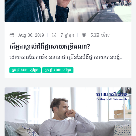
|
|
Aug 06, 2019
7 ឆ្នាំមុន
5.3K មើល
តើអ្នកស្គាល់ជំងឺផ្ដាសាយកម្រិតណា?​
ដោយសារតែភាពរំខាននានាជាច្រើននៃជំងឺផ្ដាសាយបានបង្ខំឲ្យអ្នកជំងឺមួយចំនួនសម្រេចចិត្តសម្រាកនៅផ្ទះ ជាជាងការចេញទៅក្រៅ ឬបំពេញការងារផ្សេងៗ ដោយរង់ចាំឲ្យស្ថានភាពជំងឺបានប្រសើរឡើងវិញជាមុនសិន។ ជាក់ស្ដែង ផ្ដាសាយអាចចាត់ទុកបានជាជំងឺសាមញ្ញ តែអ្នកប្រហែលមិនដឹងទេថាវាអាចមានភាពស្មុគស្មាញ និងអាថ៌កំបាំងដែលអ្នកមិនធ្លាប់បានដឹង។ ក្នុងករណីលេចចេញសញ្ញាសាមញ្ញដូចជា ហៀរសម្បោរ ក្ដៅខ្លួន ឬស្ងួតបំពង់ក នោះអាចបញ្ជាក់បានថាអ្នកកំពុងរងការវាយលុកពីជំងឺផ្ដាសាយ។ ជាធម្មតាអាការៈផ្ដាសាយទាំងនោះអាចនឹងមានភាពធូរស្បើយ និងធ្វើឲ្យអ្នកមានអារម្មណ៍ប្រសើរឡើងវិញបន្ទាប់ពីរយៈពេល ២ ទៅ ៣ថ្ងៃក្រោយ។ លក្ខណៈជំងឺផ្តាសាយ វាជាជំងឺមួយដែលបណ្តាលមកពីការចម្លងរោគដ៏តូចមួយដែលគេហៅថា វីរុស។ ជំងឺផ្តាសាយបណ្ដាលមកពីវីរុសជាង ២០០ ប្រភេទ ប៉ុន្តែជំងឺទូទៅ និងបង្កឡើងញឹកញាប់បំផុតគឺពពួក Rhinovirus ដែលទទួលខុសត្រូវយ៉ាងហោចណាស់ ៥០% នៃជំងឺផ្តាសាយ។ វីរុសផ្សេងៗទៀតដែលអាចបង្កឲ្យមានជំងឺផ្តាសាយ រួមមានមេរោគ Coronavirus, Respiratory syncytial virus, Parainfluenza និងជំងឺគ្រុនផ្តាសាយ។ នៅពេលមេរោគទាំងនោះឆ្លងតាមរយៈច្រមុះ និងបំពង់ក ប្រព័ន្ធការពាររាងកាយរបស់អ្នកនឹងធ្វើការប្រឆាំងជាមួយការចម្លងនោះដោយបង្កើតបានជាការរលាកនិងមានសម្បោរហើយអ្នកជំងឺថែមទាំងអាចមានអាការៈអស់កម្លាំង ឬល្ហិតល្ហៃទៀតផង។ ការចម្លង វីរុសផ្តាសាយអាចឆ្លងចូលក្នុងខ្លួនរបស់អ្នកតាមរយៈមាត់ ភ្នែក ច្រមុះ ឬបំពង់ក។ វីរុសអាចរាលដាលតាមរយៈតំណក់តូចៗនៅលើអាកាសនៅពេលមនុស្សម្នាក់ក្អកបន្ទាប់មកធ្វើការរីករាលដាលទៅកាន់មនុស្សម្នាក់ទៀតបានយ៉ាងងាយ។ ជំងឺនេះក៏អាចឆ្លងតាមការប៉ះពាល់ផ្ទាល់ដៃជាមួយអ្នកជំងឺ ឬដោយការចែករំលែកវត្ថុកខ្វក់ដូចជាឧបករណ៍ប្រើប្រាស់ កន្សែងឧបករណ៍ក្មេងលេង ឬទូរស័ព្ទ។ល។ រោគសញ្ញាជំងឺផ្តាសាយ រោគសញ្ញានៃជំងឺផ្តាសាយជាធម្មតានឹងកើតមានឡើងពី ១ថ្ងៃទៅ ៣ថ្ងៃបន្ទាប់ពីការប៉ះពាល់នឹងវីរុសដែលបង្កឲ្យមានជំងឺផ្តាសាយ។ រោគសញ្ញាអាចប្រែប្រួលពីមនុស្សម្នាក់ទៅម្នាក់ ដែលជាទូទៅរោគសញ្ញាទាំងនោះមានដូចជា៖ • ឈឺក • ហៀរសម្បោរ ឬតឹងច្រមុះ • ក្អក • កណ្តាស់ • ឈឺក្បាល ឬឈឺខ្លួន។ ចំណែករោគសញ្ញាធ្ងន់ធ្ងរអាចមានដូចជា គ្រុនក្តៅឬឈឺសាច់ដុំ ដែលអាចជាសញ្ញាជំងឺផ្តាសាយធ្ងន់ (Flu) ជាជាងជំងឺផ្តាសាយធម្មតាហើយមនុស្សភាគច្រើននឹងមានភាពប្រសើរឡើងវិញក្នុងរយៈពេល ៧ ទៅ ១០ថ្ងៃ។ អត្ថបទ៖​ ដកស្រង់ចេញពីទស្សនាវដ្ដី ហេលស៍ថាម ប្រូ លេខ ៨០ 2019 រក្សាសិទ្ធិគ្រប់យ៉ាង​ដោយ Healthtime Corporation ចំពោះគ្រប់អត្ថបទដោយគ្មានផ្នែកណាមួយត្រូវបោះពុម្ពផ្សាយចូលប្រព័ន្ធអុីនធឺណែតឧបករណ៍អេឡិចត្រូនិកអាត់ជាសំឡេងឬថតចំលងគ្រប់រូបភាពដោយគ្មានការអនុញ្ញាតឡើយ
ក្អក ផ្តាសាយ ក្តៅខ្លួន
ក្អក ផ្តាសាយ ក្តៅខ្លួន