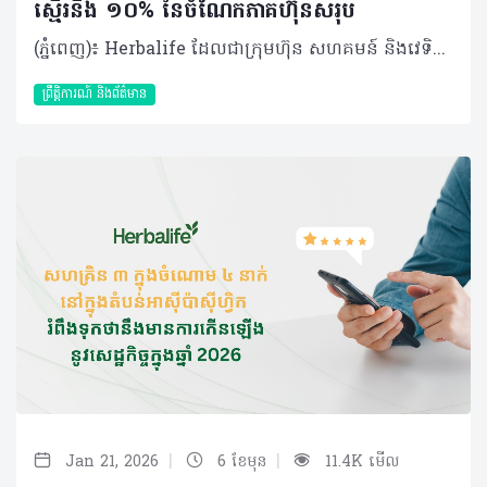
ស្មើរនឹង ១០% នៃចំណែកភាគហ៊ុនសរុប
(ភ្នំពេញ)៖ Herbalife ដែលជាក្រុមហ៊ុន សហគមន៍ និងវេទិកាភ្ជាប់ទំនាក់ទំនង លំដាប់ថ្នាក់ពិភពលោក ផ្នែកសុខភាព និងសុខុមាលភាពនៅថ្ងៃនេះបានប្រកាសថា កីឡាករអន្តរជាតិលោក Cristiano Ronaldo បានទិញយកភាគហ៊ុន ១០% នៅក្នុងក្រុមហ៊ុន HBL Pro2col Software, LLC ដែលជាក្រុមហ៊ុនបុត្រសម្ព័ន្ធកាន់កាប់ទាំងស្រុងដោយក្រុមហ៊ុន Herbalife និងជាម្ចាស់កាន់កាប់បច្ចេកវិទ្យា Pro2col។ Pro2col គឺជាប្រព័ន្ធប្រតិបត្តិការសុខភាព និងសុខុមាលភាពផ្ទាល់ខ្លួនតាមបែបឌីជីថលជំនាន់ចុងក្រោយបង្អស់របស់ Herbalife ដែលត្រូវបានរចនាឡើងដើម្បីជំរុញការចូលរួមប្រចាំថ្ងៃ ការផ្លាស់ប្តូរឥរិយាបថប្រកបដោយនិរន្តរភាព និងលទ្ធផលដែលអាចវាស់វែងបាន តាមរយៈវិធីសាស្ត្រសុខុមាលភាពដែលផ្អែកលើទិន្នន័យដែលមានរចនាសម្ព័ន្ធច្បាស់លាស់។ លោក Ronaldo បានវិនិយោគទឹកប្រាក់ចំនួន ៧.៥ លានដុល្លារ រួមជាមួយការប្តេជ្ញាចិត្តក្នុងការផ្តល់នូវសេវាកម្ម និងសិទ្ធិឧបត្ថម្ភដល់ Pro2col Software។ ការវិនិយោគនេះសបញ្ជាក់ឱ្យឃើញពីការប្តេជ្ញាចិត្តរបស់លោកចំពោះសុខភាព និងអាហារូបត្ថម្ភ។ វាក៏ឆ្លុះបញ្ចាំងពីទំនុកចិត្តរបស់លោកចំពោះអនាគតនៃអាហារូបត្ថម្ភផ្ទាល់ខ្លួន និងចក្ខុវិស័យរបស់ Herbalife ក្នុងការធ្វើឱ្យកម្មវិធីសុខុមាលភាពផ្ទាល់ខ្លួននេះ អាចត្រូវបានប្រើប្រាស់បានទូលំទូលាយទូទាំងពិភពលោក ដោយរួមបញ្ចូលគ្នានូវបច្ចេកវិទ្យាច្នៃប្រឌិត និងសហគមន៍អ្នកចែកចាយដ៏ធំរបស់យើង។ Herbalife បានក្លាយជាដៃគូអាហារូបត្ថម្ភរបស់លោក Ronaldo ចាប់តាំងពីឆ្នាំ ២០១៣ មកម្ល៉េះ ដោយលោកបានដើរតួចយ៉ាងសំខាន់ក្នុងការចូលរួមជម្រុញការប្រើប្រាស់អាហារូបត្ថម្ភឱ្យកាន់តែប្រសើរឡើងនៅទូទាំងពិភពលោក។ កន្លងមក Herbalife និងលោក Ronaldo បានសហការគ្នាលើការដាក់ចេញនូវផលិតផល Herbalife24® CR7 Drive ដែលជាភេសជ្ជៈកីឡាដែលត្រូវបានបង្កើតឡើងដើម្បីបំពេញតម្រូវការអាហារូបត្ថម្ភ និងតម្រូវការសម្រាប់ការលេងកីឡារបស់វីរបុរសបាល់ទាត់ពិភពលោករូបនេះ និងផ្តល់អត្ថប្រយោជន៍ដល់កីឡាករគ្រប់កម្រិតនៅជុំវិញពិភពលោក។ លោក Stephan Gratziani អគ្គនាយកប្រតិបត្តិក្រុមហ៊ុន Herbalife បានមានប្រសាសន៍ថា៖ «លោក Cristiano គឺជាដៃគូដ៏មានតម្លៃអស់រយៈពេលជាងមួយទសវត្សរ៍មកហើយ ហើយការសម្រេចចិត្តរបស់លោកក្នុងការទិញយកភាគហ៊ុននៅក្នុង Pro2col គឺជាចំណុចរបត់ដ៏សំខាន់មួយនៅក្នុងទំនាក់ទំនងរបស់យើង»។ «ការវិនិយោគរបស់លោកឆ្លុះបញ្ចាំងពីជំនឿរួមគ្នាលើឥទ្ធិពលនៃអាហារូបត្ថម្ភ ទិន្នន័យ បញ្ញាសិប្បនិម្មិត និងការលើកកម្ពស់ការយល់ដឹងផ្ទាល់ខ្លួន ដើម្បីជំរុញឱ្យលទ្ធផលសុខភាពបុគ្គលកាន់តែប្រសើរឡើងៗ ក៏ដូចជាពង្រឹងទំនុកចិត្តរបស់លោកទៅលើរបស់ Pro2col​ ផងដែរ»។ Pro2col ប្រើប្រាស់ទិន្នន័យផ្ទាល់ខ្លួនរបស់បុគ្គលម្នាក់ៗ ដើម្បីបង្កើតផែនការសុខុមាលភាពជាក់លាក់សម្រាប់បុគ្គលនោះ ជាមួយនឹងប្រព័ន្ធតាមដានអាហារូបត្ថម្ភឆ្លាតវៃ។ កម្មវិធីនេះអាចសម្របខ្លួនទៅទៅតាមរបៀបរស់នៅរបស់បុគ្គលម្នាក់ៗ ដែលវានឹងធ្វើឱ្យកម្មវិធីសុខុមាលក្លាយជារឿងសាមញ្ញ និងមានលក្ខណៈឯកជន។ ចំណុចស្នូលរបស់វាគឺ Pro2Score ដែលជាប្រព័ន្ធវាយតម្លៃសុខុមាលភាព នឹងតាមដានចំណុចសំខាន់ៗ ដែលត្រូវបានរចនាឡើងដើម្បីផ្តល់នូវភាពច្បាស់លាស់ ការលើកទឹកចិត្ត និងទិន្នន័យដែលអាចយកមកអនុវត្តបានជាក់ស្តែង។លើសពីនេះទៅទៀត Pro2col ក៏ផ្តល់ជូនអ្នកចែកចាយឯករាជ្យរបស់ Herbalife នូវឧបករណ៍ចាំបាច់ និងចំណេះដឹងបន្ថែមអំពីវេទិកានេះ ដើម្បីជួយគាំទ្រដល់អតិថិជនរបស់ពួកគេឱ្យទទួលបាននូវកម្មវិធីសុខុមាលភាពផ្ទាល់ខ្លួនដែលអាចចូលប្រើប្រាស់បានដោយងាយ និងអាចពង្រីកវិសាលភាពបានវែងឆ្ងាយបន្តទៀត។ លោក Cristiano Ronaldo បានមានប្រសាសន៍ថា៖ «បន្ទាប់ពីបានរួមរស់ជាមួយគ្នាអស់រយៈពេលជាងមួយទសវត្សរ៍ ទំនាក់ទំនងរបស់យើងមានមូលដ្ឋានលើទំនុកចិត្ត និងចក្ខុវិស័យរួមគ្នា។ ការវិនិយោគលើ Pro2col វាហាក់បីដូចជាការវិវត្តន៍តាមបែបធម្មជាតិដូច្នោះ។ ក្រៅតែអំពីការរតំណាងឱ្យ Herbalife នេះគឺជាការជួយរៀបចំ និងពង្រីកវេទិកាមួយដែលអាចផ្លាស់ប្តូររបៀបដែលមនុស្សអាចយកចិត្តទុកដាក់ទៅលើសុខភាព និងសុខុមាលភាពរបស់ពួកគេបានយ៉ាងពិតប្រាកដ»។ លោកក៏មានប្រសាសន៍បន្ថែមទៀតផងដែរថា «ខ្ញុំបានឃើញដោយផ្ទាល់ភ្នែកពីរបៀបដែល Herbalife រួមបញ្ចូលគ្នាទាំងវិទ្យាសាស្ត្រ ការច្នៃប្រឌិត និងការគាំទ្រដែលមានលក្ខណៈឯកជន ដើម្បីធ្វើឱ្យបញ្ហាសុខភាព និងសុខុមាលភាពកាន់តែងាយស្រួលចូលប្រើប្រាស់។ ការធ្វើការងាររួមគ្នាជាមួយ Herbalife ដើម្បីបង្កើតអ្វីមួយដែលមានឥទ្ធិពលយូរអង្វែង គឺជាអ្វីដែលជំរុញទឹកចិត្តខ្ញុំនៅក្នុងដំណាក់កាលនៃអាជីពរបស់ខ្ញុំនេះ»។ Pro2col គាំទ្រដល់យុទ្ធសាស្ត្ររយៈពេលវែងរបស់ Herbalife ក្នុងការក្លាយជាវេទិកាសុខភាព និងសុខុមាលភាពដែលតភ្ជាប់គ្នា និងផ្អែកលើទិន្នន័យ ដោយរួមបញ្ចូលនូវផលិតផលដែលមានគុណភាព សហគមន៍ដ៏ធំបញ្ញាសិប្បនិម្មិត និងសមត្ថភាពឌីជីថល ដើម្បីបម្រើអតិថិជនទូទាំងពិភពលោកឱ្យកាន់តែប្រសើរឡើង។ Herbalife បានចាប់ផ្តើមការសាកល្បង (beta rollout) Pro2col ជាដំណាក់កាលជាយុទ្ធសាស្ត្រ ដោយមានគោលបំណងប្រមូលការយល់ដឹងពីអ្នកប្រើប្រាស់ក្នុងទីផ្សារ ដែលនឹងគាំទ្រដល់ការចេញផ្សាយជាលក្ខណៈពាណិជ្ជកម្មកាន់តែទូលំទូលាយនាពេលអនាគល។ បច្ចុប្បន្ន ការចូលប្រើប្រាស់ដំណាក់កាលសាកល្បងនេះ មានសម្រាប់អ្នកចែកចាយ និងអតិថិជននៅក្នុងសហរដ្ឋអាមេរិក កាណាដា និងព័រតូរីកូតែប៉ុណ្ណោះ។ ក្រុមហ៊ុនរំពឹងថានឹងពង្រីកការចូលប្រើប្រាស់ដំណាក់កាលសាកល្បងទៅកាន់ទីផ្សារអន្តរជាតិបន្ថែមទៀត ដោយចាប់ផ្តើមពីទីផ្សារជ្រើសរើសក្នុងតំបន់ EMEA ក្នុងឆ្នាំ ២០២៦។ អំពីក្រុមហ៊ុន Herbalife ក្រុមហ៊ុន Herbalife (NYSE: HLF) គឺជាក្រុមហ៊ុនសុខភាព និងសុខុមាលភាពឈានមុខគេ និងជាសហគមន៍ដែលកំពុងផ្លាស់ប្តូរជីវិតរបស់មនុស្សជាមួយនឹងផលិតផលអាហារូបត្ថម្ភដ៏អស្ចារ្យ និងជាឱកាសអាជីវកម្មសម្រាប់អ្នកសមាជិកឯករាជ្យរបស់ខ្លួនចាប់តាំងពីឆ្នាំ 1980។ ក្រុមហ៊ុនផ្តល់ជូននូវផលិតផលដែលគាំទ្រដោយវិទ្យាសាស្រ្តដល់អ្នកប្រើប្រាស់នៅក្នុងទីផ្សារជាង90។ តាមរយៈសមាជិកឯករាជ្យដែលផ្តល់ជូននូវការបណ្តុះបណ្តាលមួយទល់មួយ និងផ្តល់ការគាំទ្រសហគមន៍ដោយបំផុសគំនិតឱ្យអតិថិជនប្រកាន់ខ្ជាប់នូវរបៀបរស់នៅដែលមានភាពសកម្ម។
ព្រឹត្តិការណ៍ និងព័ត៌មាន
|
|
Jan 21, 2026
6 ខែមុន
11.4K មើល