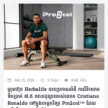
|
|
Feb 21, 2026
5 ខែមុន
8.6K មើល
ក្រុមហ៊ុន Herbalife បានប្រកាសអំពី ការវិនិយោគ
ទឹកប្រាក់ ៧.៥ លានដុល្លាររបស់លោក Cristiano
Ronaldo ទៅក្នុងបច្ចេកវិទ្យា Pro2col™ ដែល