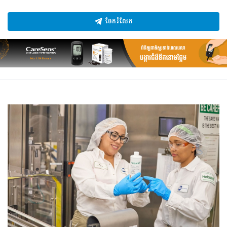
ចែករំលែក