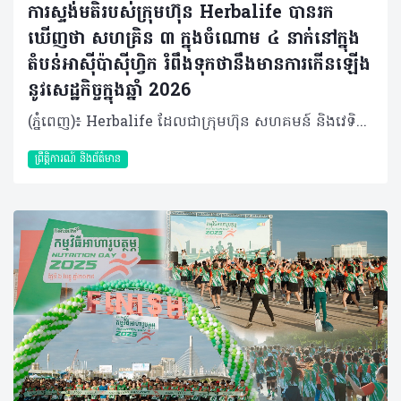
ការស្ទង់មតិរបស់ក្រុមហ៊ុន Herbalife បានរក
ឃើញថា សហគ្រិន ៣ ក្នុងចំណោម ៤ នាក់នៅក្នុង
តំបន់អាស៊ីប៉ាស៊ីហ្វិក រំពឹងទុកថានឹងមានការកើនឡើង
នូវសេដ្ឋកិច្ចក្នុងឆ្នាំ 2026
(ភ្នំពេញ)៖ Herbalife ដែលជាក្រុមហ៊ុន សហគមន៍ និងវេទិកាភ្ជាប់ទំនាក់ទំនង លំដាប់ថ្នាក់ពិភពលោក ផ្នែកសុខភាព និងសុខុមាលភាព បានចេញផ្សាយលទ្ធផលពីការស្ទង់មតិស្តីពីការផ្តល់អំណាចផ្នែកសុខភាព និងសេដ្ឋកិច្ចនៅក្នុងតំបន់អាស៊ីប៉ាស៊ីហ្វិក (APAC) ឆ្នាំ២០២៥ (Asia Pacific Health and Economic Empowerment Survey 2025)។ លទ្ធផលបានបង្ហាញពីសុទិដ្ឋិនិយមផ្នែកសេដ្ឋកិច្ចយ៉ាងខ្លាំងក្នុងចំណោមសហគ្រិន ដោយក្នុងនោះសហគ្រិន ៣ នាក់ក្នុងចំណោម ៤ នាក់ (៧៤%) រំពឹងថាសុខុមាលភាពសេដ្ឋកិច្ចរបស់ពួកគេនឹងប្រសើរឡើងក្នុងរយៈពេល ១២ ខែខាងមុខនេះ បើប្រៀបធៀបទៅនឹងអ្នកដែលមិនមែនជាសហគ្រិនដែលមានត្រឹមតែពាក់កណ្តាល (៤៨%) ប៉ុណ្ណោះ ដែលមានទស្សនៈដូចគ្នានេះ។ ការស្ទង់មតិនេះក៏បានបង្ហាញឱ្យឃើញពីកម្រិតនៃ 'ភាពម្ចាស់ការលើខ្លួនឯង' ទាំងផ្នែកសេដ្ឋកិច្ច និងសុខភាព ក្នុងចំណោមសហគ្រិន ដែលមានអត្រាខ្ពស់ជាងគួរឱ្យកត់សម្គាល់ បើធៀបនឹងអ្នកដែលមិនមែនជាសហគ្រិននៅក្នុងតំបន់។ 'ភាពម្ចាស់ការ' ត្រូវបានកំណត់ថាជាសមត្ថភាពក្នុងការធ្វើការសម្រេចចិត្តដោយផ្អែកលើព័ត៌មានច្បាស់លាស់ ដើម្បីពង្រឹងសុខុមាលភាពរាងកាយ ផ្លូវចិត្ត និងអារម្មណ៍ (ដែលសំដៅទៅលើ ភាពម្ចាស់ការផ្នែកសុខភាព) និងការកែលម្អស្ថានភាពហិរញ្ញវត្ថុរបស់បុគ្គលម្នាក់ៗ (ដែលសំដៅទៅលើ ភាពម្ចាស់ការផ្នែកសេដ្ឋកិច្ច) ដែលកម្រិតទាំងនេះមានខ្ពស់ជាង ១៧ ភាគរយ ក្នុងចំណោមសហគ្រិនដែលបានចូលរួមក្នុងការស្ទង់មតិ។ នេះបញ្ជាក់ឱ្យឃើញថាសហគ្រិនទាំងនោះមានការគ្រប់គ្រងសុខភាព និងសុខុមាលភាពសេដ្ឋកិច្ចរបស់ពួកគេបានល្អ។ លោក Thomas Harms នាយកគ្រប់គ្រងប្រចាំតំបន់អាស៊ីប៉ាស៊ីហ្វិកនៃក្រុមហ៊ុន Herbalife បានមានប្រសាសន៍ថា “ផ្ទុយទៅនឹងជំនឿដ៏ពេញនិយមដែលថាសហគ្រិនភាពគឺពោរពេញទៅដោយស្ត្រេស បើយោងទៅតាមការស្ទង់មតិនេះបង្ហាញថាសហគ្រិន មានភាពសុទិដ្ឋិនិយមផ្នែកសេដ្ឋកិច្ច មានទំនុកចិត្ត និងមានម្ចាស់ការទៅលើហិរញ្ញវត្ថុច្បាស់លាស់។ នៅក្នុងស្ថានភាពសេដ្ឋកិច្ចបច្ចុប្បន្ន មនុស្សជាច្រើនកំពុងស្វែងរកមធ្យោបាយបង្កើតប្រភពចំណូលបន្ថែម។ ក្រុមហ៊ុន Herbalife ប្តេជ្ញាគាំទ្រពួកគេដោយជួយពង្រឹងសុខភាព និងសុខុមាលភាពរបស់ពួកគេ ព្រមទាំងផ្តល់ឱកាសសម្រាប់អ្នកដែលចង់បង្កើតអាជីវកម្មសម្រាប់ខ្លួនឯង ក្នុងនាមជាអ្នកចែកចាយឯករាជ្យ”។ ការស្ទង់មតិនេះត្រូវបានធ្វើឡើងក្នុងខែតុលា ដោយមានអ្នកចូលរួម ៨,៥០៥ នាក់ (ក្នុងនោះមានសហគ្រិន ២,២៤៥ នាក់) មកពី ១១ ប្រទេសក្នុងតំបន់រួមមាន៖ អូស្ត្រាលី ហុងកុង ឥណ្ឌូនេស៊ី ជប៉ុន កូរ៉េ ម៉ាឡេស៊ី ហ្វីលីពីន សិង្ហបុរី តៃវ៉ាន់ ថៃ និងវៀតណាម។ សហគ្រិនបង្ហាញទំនុកចិត្តខ្ពស់លើសុខុមាលភាពសេដ្ឋកិច្ចរបស់ខ្លួន នៅទូទាំងតំបន់ សហគ្រិនមានទំនោរមើលឃើញស្ថានភាពសេដ្ឋកិច្ចរបស់ពួកគេក្នុងផ្លូវវិជ្ជមាន។ ក្នុងនោះមានសហគ្រិន ៤៣% បានវាយតម្លៃស្ថានភាពសេដ្ឋកិច្ចបច្ចុប្បន្នរបស់ពួកគេថាស្ថិតក្នុងកម្រិត "ល្អ" ខណៈដែលអ្នកមិនមែនជាសហគ្រិនមានត្រឹមតែ ២៥% ប៉ុណ្ណោះដែលយល់ឃើញបែបនេះ។ ចំពោះការរំពឹងទុកទៅថ្ងៃមុខវិញ សហគ្រិនរហូតដល់ ៧៤% រំពឹងថាស្ថានភាពសេដ្ឋកិច្ចរបស់ពួកគេនឹងប្រសើរឡើងក្នុងរយៈពេល ១២ ខែខាងមុខ ក្នុងពេលដែលអ្នកមិនមែនជាសហគ្រិនមានចំនួនមិនដល់ពាក់កណ្តាល (៤៨%) ផង ដែលមានទំនុកចិត្តក្នុងកម្រិតដូចគ្នានេះ។ បុគ្គលដែលជាសហគ្រិនក៏បានបង្ហាញសុទិដ្ឋិនិយមផងដែរ ក្នុងការសម្រេចឱ្យបាននូវគោលដៅរបស់ពួកគេ៖ គោលដៅរយៈពេលខ្លី (១២ ខែ)៖ ពាក់កណ្តាលនៃសហគ្រិន (៥០%) មានទំនុកចិត្តថានឹងសម្រេចបានគោលដៅសេដ្ឋកិច្ចរបស់ខ្លួន ដែលចំនួននេះខ្ពស់ជាងអ្នកមិនមែនជាសហគ្រិនរហូតដល់ ២៣ ភាគរយ។ គោលដៅរយៈពេលវែង (៥ ឆ្នាំ)៖ ៥១% នៃសហគ្រិនមានទំនុកចិត្តថានឹងសម្រេចបានគោលដៅក្នុងរយៈពេល ៥ ឆ្នាំខាងមុខ ដែលខ្ពស់ជាងអ្នកដែលមិនមែនជាសហគ្រិនចំនួន ២១ ភាគរយ។ ភាពម្ចាស់ការលើខ្លួនឯង ទាំងផ្នែកសេដ្ឋកិច្ច និងសុខភាពក្នុងចំណោមសហគ្រិនក្នុងតំបន់អាស៊ីប៉ាស៊ីហ្វិក ក្រៅពីភាពជឿជាក់ និងសុទិដ្ឋិនិយមចំពោះស្ថានភាពសេដ្ឋកិច្ចបច្ចុប្បន្ន និងទៅថ្ងៃអនាគត លទ្ធផលក៏បានបង្ហាញផងដែរថា សហគ្រិនក្នុងតំបន់អាស៊ីប៉ាស៊ីហ្វិកមាន "ភាពម្ចាស់ការលើខ្លួនឯង" ទាំងផ្នែកសេដ្ឋកិច្ច និងសុខភាព។ ៦ នាក់ ក្នុងចំណោម ១០ នាក់ ឬស្មើរនឹង ៥៩% នៃសហគ្រិនដែលចូលរួមការអង្កេតនេះបាននិយាយថា ពួកគេយល់ថាខ្លួនមានសមត្ថភាពជាម្ចាស់ការក្នុងការសម្រេចចិត្ត ដើម្បីកែលម្អស្ថិរភាពហិរញ្ញវត្ថុ និងសុខុមាលភាពសេដ្ឋកិច្ចរបស់ខ្លួន ដែលចំនួននេះគឺខ្ពស់ជាង ១៨ ភាគរយ បើធៀបទៅនឹងអ្នកមិនមែនជាសហគ្រិនដែលមានត្រឹម ៣៩%។ ភាពម្ចាស់ការលើផ្នែកសុខភាពក៏មានកម្រិតខ្ពស់ដូចគ្នាដែរក្នុងចំណោមសហគ្រិន ដោយមានរហូតដល់ ៦៥% ដែលយល់ថាខ្លួនមានសមត្ថភាពម្ចាស់ការលើខ្លួនឯង បើធៀបនឹងអ្នកមិនមែនជាសហគ្រិនដែលមានត្រឹមតែ ៤៨%។ ភាពម្ចាស់ការលើខ្លួនឯងនេះហើយ ដែលអាចពន្យល់បានថា ហេតុអ្វីបានជាសហគ្រិនបង្ហាញទំនុកចិត្តខ្ពស់ក្នុងការសម្រេចឱ្យបាននូវគោលដៅសុខភាពរបស់ពួកគេក្នុងរយៈពេល ១២ ខែខាងមុខ។ ច្រើនជាងពាក់កណ្តាល (៥៦%) នៃសហគ្រិន ជឿជាក់ថាពួកគេអាចសម្រេចបាននូវគោលដៅសុខភាពក្នុងរយៈពេល ១២ ខែខាងមុខ ខណៈដែលអ្នកមិនមែនជាសហគ្រិនមានត្រឹមតែ ៣៣% ប៉ុណ្ណោះដែលជឿជាក់បែបនេះ។ ទំនាក់ទំនងរវាងសុខភាព និងសេដ្ឋកិច្ច ការរកឃើញនេះបង្ហាញឱ្យឃើញកាន់តែច្បាស់ពីចំណងទាក់ទងគ្នាយ៉ាងជិតស្និទ្ធនៃភាពជាម្ចាស់ការទៅលើ សុខភាព និង សេដ្ឋកិច្ច។ អ្នកដែលមានសមត្ថភាពពេញលេញក្នុងការពង្រឹងស្ថានភាពហិរញ្ញវត្ថុរបស់ខ្លួន ក៏ច្រើនតែមានទំនុកចិត្តខ្ពស់ក្នុងការថែទាំសុខភាពរបស់ពួកគេដូចគ្នា។ នេះមានន័យថាភាពជឿជាក់លើការគ្រប់គ្រងលុយកាក់ និងភាពជឿជាក់លើការគ្រប់គ្រងសុខភាព គឺតែងតែដើរទន្ទឹមគ្នា។ ដោយសារមានការម្ចាស់ការទៅលើការសម្រេចចិត្ត ការកំណត់គោលដៅ ការបែងចែកពេលវេលា និងធនធាន ព្រមទាំងជម្រើសនៃការរស់នៅ សហគ្រិនជឿជាក់ថាខ្លួនមានសក្ដានុពលដើម្បីធ្វើឱ្យបំណងប្រាថ្នាក្លាយជាការពិត។ ភាពម្ចាស់ការលើខ្លួនឯងនេះហើយដែលជួយបង្កើនទំនុកចិត្ត និងនាំមកនូវលទ្ធផលល្អទាំងផ្នែកសុខភាព និងសេដ្ឋកិច្ច។ វាជាភស្តុតាងបញ្ជាក់ថា នៅពេលដែលយើងចេះគ្រប់គ្រងការសម្រេចចិត្តលើសុខភាព និងសេដ្ឋកិច្ចដោយខ្លួនឯង យើងនឹងអាចផ្លាស់ប្តូរទាំងអនាគត និងជីវិតរស់នៅឱ្យកាន់តែប្រសើរឡើង។ អំពីក្រុមហ៊ុន Herbalife ក្រុមហ៊ុន Herbalife (NYSE: HLF) គឺជាក្រុមហ៊ុនសុខភាព និងសុខុមាលភាពឈានមុខគេ និងជាសហគមន៍ដែលកំពុងផ្លាស់ប្តូរជីវិតរបស់មនុស្សជាមួយនឹងផលិតផលអាហារូបត្ថម្ភដ៏អស្ចារ្យ និងជាឱកាសអាជីវកម្មសម្រាប់សមាជិកឯករាជ្យរបស់ខ្លួនចាប់តាំងពីឆ្នាំ 1980។ ក្រុមហ៊ុនផ្តល់ជូននូវផលិតផលដែលគាំទ្រដោយវិទ្យាសាស្រ្តដល់អ្នកប្រើប្រាស់នៅក្នុងទីផ្សារជាង 90។ តាមរយៈសមាជិកឯករាជ្យដែលផ្តល់ជូននូវការបណ្តុះបណ្តាលមួយទល់មួយ និងផ្តល់ការគាំទ្រសហគមន៍ដោយបំផុសគំនិតឱ្យអតិថិជនប្រកាន់ខ្ជាប់នូវរបៀបរស់នៅដែលមានភាពសកម្ម។
ព្រឹត្តិការណ៍ និងព័ត៌មាន