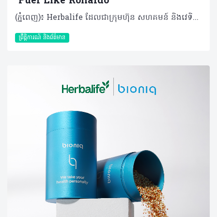
"Fuel Like Ronaldo”
(ភ្នំពេញ)៖ Herbalife ដែលជាក្រុមហ៊ុន សហគមន៍ និងវេទិកាភ្ជាប់ទំនាក់ទំនង លំដាប់ថ្នាក់ពិភពលោក ផ្នែកសុខភាព និងសុខុមាលភាព បានប្រកាសដាក់ដំណើរការយុទ្ធនាការ "Fuel Like Ronaldo" ដែលជាគំនិតផ្តួចផ្តើមជាសកលមួយក្នុងការបំប្លែងរបបអាហារូបត្ថម្ភរបស់កីឡាករឆ្នើម និងយុទ្ធសាស្ត្របង្កើនសមត្ថភាពរាងកាយ ឱ្យទៅជាការណែនាំជាក់ស្តែងសម្រាប់អ្នកស្វែងរកសុខុមាលភាពទូទៅក្នុងជីវភាពប្រចាំថ្ងៃ។ ដោយផ្អែកលើបទពិសោធន៍ជាង ២០ ឆ្នាំក្នុងការផ្គត់ផ្គង់អាហារូបត្ថម្ភដល់កីឡាករឆ្នើមៗ ក្រុមហ៊ុន Herbalife បាននាំយកជំនាញអាហារូបត្ថម្ភដែលបានបញ្ជាក់ច្បាស់លាស់របស់ខ្លួន មកជូនដល់អ្នកដែលស្វែងរកសុខុមាលភាពនៅទូទាំងពិភពលោក។ លោកអ្នកអាចមើលសេចក្តីប្រកាសពេញលេញនៅទីនេះ៖ https://www.businesswire.com/news/home/20260508653160/en/ តាមរយៈបទពិសោធន៍ជាង ២០ ឆ្នាំក្នុងការធ្វើការជាមួយកីឡាករអាជីព រួមទាំងភាពជាដៃគូដ៏យូរអង្វែងជាមួយកំពូលកីឡាករលោក Cristiano Ronaldo ក្រុមហ៊ុន Herbalife កំពុងធ្វើឱ្យជំនាញផ្នែកអាហារូបត្ថម្ភកីឡារបស់ខ្លួនកាន់តែមានភាពទូលំទូលាយ ដើម្បីជួយអ្នកប្រើប្រាស់ក្នុងការបង្កើនថាមពល គាំទ្រដល់ការស្តារឡើងវិញនៃសុខភាព និងកសាងទម្លាប់ប្រចាំថ្ងៃឱ្យកាន់តែមានសុខភាពល្អ។ ការដាក់ចេញនូវយុទ្ធនាការនេះធ្វើឡើងស្របពេលដែលកំពុងមានការចាប់អារម្មណ៍ ព្រឹត្តិការណ៍បាល់ទាត់ដ៏ធំបំផុតនៅរដូវក្តៅខាងមុខនេះ ដែលបង្ហាញពីរបៀបដែលវិន័យ និងការរៀបចំខ្លួនរបស់កីឡាករឆ្នើមៗ អាចជម្រុញឱ្យមានទម្លាប់រស់នៅប្រកបដោយសុខភាពល្អបាន។ លោក Stephan Gratziani នាយកប្រតិបត្តិក្រុមហ៊ុន Herbalife បានមានប្រសាសន៍ថា៖ "អស់រយៈពេលជាងពីរទសវត្សរ៍មកហើយដែល Herbalife បានជួយកីឡាករឆ្នើមៗក្នុងការពង្រឹងសមត្ថភាពតាមរយៈកម្មវិធីអាហារូបត្ថម្ភដែលគាំទ្រដោយវិទ្យាសាស្ត្រ។ យុទ្ធនាការ 'Fuel Like Ronaldo' ធ្វើឱ្យជំនាញអាហារូបត្ថម្ភរបស់ Herbalife អាចឈានទៅដល់មនុស្សគ្រប់ៗគ្នា។ យើងកំពុងបញ្ជូលជំនាញផ្នែកអាហារូបត្ថម្ភសម្រាប់ការបង្កើនសមត្ថភាពកីឡា ជាមួយនឹងឧបករណ៍ឌីជីថលថ្មីៗ ដើម្បីបង្កើតប្រព័ន្ធដ៏សាមញ្ញ និងមានប្រសិទ្ធភាព ដែលអាចជួយឱ្យមនុស្សគ្រប់គ្នា អាចរស់​នៅដោយមានសុខភាពល្អ និងសកម្មជាងមុន"។ ពីវិទ្យាសាស្ត្រកីឡា មកកាន់ទម្លាប់ប្រចាំថ្ងៃ យុទ្ធនាការនេះធ្វើឱ្យវិទ្យាសាស្ត្រកីឡាដ៏ស្មុគស្មាញ ក្លាយជាដំណាក់កាលសាមញ្ញចំនួន ៤ ៖ ការរៀបចំ (Prepare): រៀនពីរបៀបរៀបចំរាងកាយរបស់អ្នកឱ្យបានត្រឹមត្រូវ ជាមួយនឹងអាហារូបត្ថម្ភដែលមានតុល្យភាព និងការផ្តល់​ជាតិទឹកឱ្យបានគ្រប់គ្រាន់ ការអនុវត្ត (Perform): ស្វែងរកយុទ្ធសាស្ត្រដើម្បីរក្សាថាមពល និងការផ្តោតអារម្មណ៍ក្នុងអំឡុងពេលការងារប្រចាំថ្ងៃ និងសកម្មភាពរាងកាយ ការស្តារឡើងវិញ (Recover): ស្វែងយល់ពីរបៀបស្តារកម្លាំង និងការជួសជុលសាច់ដុំប្រកបដោយប្រសិទ្ធភាព ការធ្វើឱ្យបានជាប់ៗគ្នា (Repeat): ធ្វើឱ្យការអនុវត្តទៅជាទម្លាប់ ដើម្បីបង្កើតមូលដ្ឋានគ្រឹះសម្រាប់សុខុមាលភាពរយៈពេលវែង ភាពជាដៃគូដែលបង្កើតឡើងផ្អែកលើសមត្ថភាព Herbalife គឺជាអាហារក្រឡុកប្រូតេអ៊ីនលេខ ១ និងជាម៉ាកយីហោអាហារូបត្ថម្ភជួយទ្រទ្រង់ការស់នៅសកម្មលេខ ១ ក្នុងពិភពលោក ដែលត្រូវបានជឿទុកចិត្តដោយកីឡាករ និងក្រុមអាជីពជាង ១២០ ក្នុងប្រភេទកីឡាជាង ៣៥។ ក្នុងវិស័យបាល់ទាត់ Herbalife បាននឹងកំពុងឧបត្ថម្ភជាង ២០ ក្រុមនៅទូទាំងពិភពលោក រួមទាំងកីឡាករ កីឡាការិនី ក្រុមបាល់ទាត់ ក៏ដូចជាកម្មវិធីអភិវឌ្ឍន៍យុវជនផងដែរ ដែលមានមូលដ្ឋានគ្រឹះតាមរយៈភាពជាដៃគូជាង ២០ ឆ្នាំជាមួយក្រុម LA Galaxy ដែលជាការឧបត្ថម្ភដ៏យូរជាងគេបំផុតក្នុងប្រវត្តិសាស្ត្រក្របខណ្ឌ Major League Soccer។ ទំនាក់ទំនងរបស់ Herbalife ជាមួយលោក Cristiano Ronaldo ឆ្លុះបញ្ចាំងពីការប្តេជ្ញាចិត្តរួមគ្នា ចំពោះអាហារូបត្ថម្ភដែលជំរុញដល់ការបញ្ចេញសកម្មភាពអនុវត្ត។ ចាប់តាំងពីឆ្នាំ ២០១៣ មក Herbalife បានគាំទ្រដល់ការហ្វឹកហាត់ និងការស្តារឡើងវិញរបស់លោក Ronaldo ជាមួយនឹងផលិតផលនានាដូចជា អាហារក្រុឡុកប្រូតេអ៊ីន, Formula 1, និង Herbalife24® CR7 Drive ដែលជាអាហារូបត្ថម្ភផ្តល់ជាតិទឹកដែលត្រូវបានបង្កើតឡើងដោយផ្ទាល់ជាមួយលោក Ronaldo ដើម្បីជួយបំពេញតម្រូវការនៃការប្រកួតក្នុងកម្រិតខ្ពស់។ ភាពជាដៃគូនេះបានឈានទៅដល់ការពង្រឹកខ្លួនក្នុងផ្នែកអាហារូបត្ថម្ភផ្ទាល់ខ្លួន រួមទាំងការវិនិយោគរបស់លោក Ronaldo ដោយផ្ទាល់ក្នុងវេទិកាឌីជីថល Pro2col™ Herbalife និងការទិញយកទ្រព្យសម្បត្តិរបស់ក្រុមហ៊ុន Bioniq ដែលជាក្រុមហ៊ុនអាហារបំប៉នផ្ទាល់ខ្លួនគាំទ្រដោយលោក Ronaldo ផងដែរ។ ការខិតខំទាំងអស់នេះ ឆ្លុះបញ្ចាំងពីចក្ខុវិស័យរួមក្នុងការធ្វើឱ្យអាហារូបត្ថម្ភកម្រិតខ្ពស់សម្រាប់កីឡាករ អាចឱ្យមនុស្សទូទៅប្រើប្រាស់បានកាន់តែងាយស្រួល។ យុទ្ធនាការនេះត្រូវបានបំផុសគំនិតដោយការងាររបស់ Herbalife ក្នុងវិស័យកីឡា និងឈរលើមូលដ្ឋានសាមញ្ញមួយ៖ កីឡាករឆ្នើមៗ មានភាពល្អិតល្អន់ក្នុងការរក្សាទម្លាប់របស់ពួកគេ គោលការណ៍គ្រឹះដូចគ្នានេះ ក៏អាចអនុវត្តចំពោះជីវិតប្រចាំថ្ងៃបានដែរ។ ឧទាហរណ៍ ការផ្តល់ជាតិទឹកដើរតួនាទីយ៉ាងសំខាន់ក្នុងការផ្តល់ថាមពល ការផ្តោតអារម្មណ៍ និងការស្តារឡើងវិញ ប៉ុន្តែមនុស្សជាច្រើននៅមិនទាន់បានយកចិត្តទុកដាក់លើរឿងនេះនោះឡើយ។ "Fuel Like Ronaldo" នាំមកនូវការយល់ដឹងទាំងនេះមកអនុវត្តជាក់ស្តែង ដោយបង្ហាញពីរបៀបដែលទម្លាប់សាមញ្ញ ជាប់លាប់ និងអាចបង្កើតឱ្យមានភាពខុសគ្នាដ៏មានន័យបាន។ លោក Cristiano Ronaldo បាននិយាយថា៖ "វិន័យក្នុងអាហារូបត្ថម្ភតែងតែជាផ្នែកសំខាន់នៃភាពជោគជ័យរបស់ខ្ញុំ ទាំងនៅលើទីលាន និងក្រៅទីលាន។ ខ្ញុំបានធ្វើការជាមួយ Herbalife ជាច្រើនឆ្នាំមកហើយ ហើយខ្ញុំជឿជាក់លើថាមពលនៃការផ្គត់ផ្គង់ថាមពលដែលមានរចនាសម្ព័ន្ធ និងមានភាពជាប់លាប់។ យុទ្ធនាការ 'Fuel Like Ronaldo' គឺនិយាយអំពីការចែករំលែកគោលការណ៍ទាំងនោះដើម្បីឱ្យគ្រប់ៗគ្នា អាចមានសមត្ថភាពក្នុងការបញ្ចេញសកម្មភាព ស្តារឡើងវិញ និងមានអារម្មណ៍ស្រស់ថ្លាបំផុតជារៀងរាល់ថ្ងៃ។" បទពិសោធន៍យុទ្ធនាការជាសកល យុទ្ធនាការ “Fuel Like Ronaldo” ត្រូវបានដាក់ឱ្យអនុវត្តជាសកលតាមរូបភាពផ្សេងៗគ្នាជាច្រើន។ កម្មវិធីនេះរួមមាន ការបង្កើតសកម្មភាពដ៏ជក់ចិត្តសម្រាប់អ្នកគាំទ្រក្នុងព្រឹត្តិការណ៍កីឡាធំៗ ការចែករំលែកចំណេះដឹងផ្នែកសុខភាពពីសំណាក់អ្នកជំនាញ និងកីឡាករល្បីៗលើបណ្តាញសង្គម ព្រមទាំងការផ្តល់បទពិសោធន៍តាមប្រព័ន្ធឌីជីថល ដែលអនុញ្ញាតឱ្យសាធារណជនអាចចូលទៅស្វែងយល់ពីវិធីសាស្ត្រថែរក្សាសុខភាព និងការផ្តល់ថាមពលដល់រាងកាយឱ្យបានល្អដូចកីឡាករអាជីព។ អ្នកចែកចាយឯករាជ្យរបស់ក្រុមហ៊ុន Herbalife ជាង ២ លាននាក់ គឺជាផ្នែកដ៏សំខាន់នៃគំនិតផ្តួចផ្តើមនេះ។ ពួកគាត់នឹងនាំយកយុទ្ធនាការនេះទៅកាន់សហគមន៍នានានៅជុំវិញពិភពលោក ដោយជួយណែនាំអតិថិជនឱ្យចេះអនុវត្តតាមជំហានទាំង ៤ នៃយុទ្ធនាការនេះ ទៅក្នុងទម្លាប់រស់នៅប្រចាំថ្ងៃ។ លើសពីនេះ យុទ្ធនាការនេះក៏នឹងបង្ហាញនូវអាហារូបត្ថម្ភដែលបំផុសគំនិតដោយលោក Ronaldo ផលិតឡើងពីផលិតផល Herbalife ដែលលោក Cristiano Ronaldo ប្រើប្រាស់ដោយផ្ទាល់។ នេះគឺជាវិធីដែលជួយឱ្យអ្នកប្រើប្រាស់ អាចទទួលបានបទពិសោធន៍ផ្ទាល់ពីរបៀបថែរក្សាសុខភាព និងការផ្តល់ថាមពលតាមបែបកីឡាករ Ronaldo។ ដើម្បីស្វែងយល់បន្ថែមអំពី Herbalife និងស្វែងយល់ពីលំហឌីជីថល "Fuel Like Ronaldo" សូមចូលទៅកាន់៖ www.fuellikeronaldo.com (1) Source: Euromonitor; CH2025ed, protein shake as sports protein powder, sports protein RTDs, meal replacement, supplement nutrition drinks & protein supplements; combined % RSP share GBO for 2024. (2) Source: Euromonitor; CH2025ed, active & lifestyle nutrition as weight management & wellbeing, sports nutrition and vitamins & dietary supplements definitions; combined % RSP share GBO for 2024. RTD = Ready to Drink; RSP = Retail Selling Price; GBO = Global Brand Owner. Herbalife is not affiliated with, endorsed by, or an official sponsor or partner of FIFA or the 2026 FIFA World Cup™. All trademarks are the property of their respective owners. អំពីក្រុមហ៊ុន Herbalife ក្រុមហ៊ុន Herbalife (NYSE: HLF) គឺជាក្រុមហ៊ុនសុខភាព និងសុខុមាលភាពឈានមុខគេ និងជាសហគមន៍ដែលកំពុងផ្លាស់ប្តូរជីវិតរបស់មនុស្សជាមួយនឹងផលិតផលអាហារូបត្ថម្ភដ៏អស្ចារ្យ និងជាឱកាសអាជីវកម្មសម្រាប់សមាជិកឯករាជ្យរបស់ខ្លួនចាប់តាំងពីឆ្នាំ 1980។ ក្រុមហ៊ុនផ្តល់ជូននូវផលិតផលដែលគាំទ្រដោយវិទ្យាសាស្រ្តដល់អ្នកប្រើប្រាស់នៅក្នុងទីផ្សារជាង 90។ តាមរយៈសមាជិកឯករាជ្យដែលផ្តល់ជូននូវការបណ្តុះបណ្តាលមួយទល់មួយ និងផ្តល់ការគាំទ្រសហគមន៍ដោយបំផុសគំនិតឱ្យអតិថិជនប្រកាន់ខ្ជាប់នូវរបៀបរស់នៅដែលមានភាពសកម្ម។
ព្រឹត្តិការណ៍ និងព័ត៌មាន