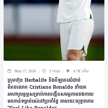
|
|
May 17, 2026
2 ខែមុន
4.7K មើល
ក្រុមហ៊ុន Herbalife និងកីឡាករលំដាប់
ពិភពលោក Cristiano Ronaldo នាំយក
អាហារូបត្ថម្ភសម្រាប់ការបង្កើនសមត្ថភាពរាងកាយ
មកកាន់ទម្លាប់រស់នៅប្រចាំថ្ងៃ តាមរយៈយុទ្ធនាការ