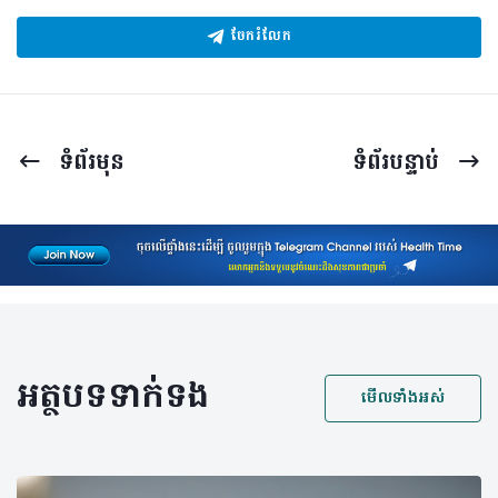
ចែករំលែក
ទំព័រ​មុន
ទំព័រ​បន្ទាប់
អត្ថបទទាក់ទង
មើលទាំងអស់