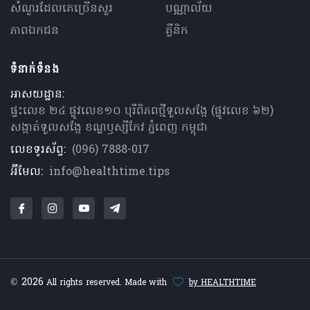
សំណួរ​ដែលគេ​ច្រើន​សួរ
បណ្ណាល័យ
ភាពឯកជន
គ្លីនិក
ទំនាក់ទំនង
អាសយដ្ឋាន:
ផ្ទះលេខ ២៤ ផ្លូវលេខ១០ បុរីពិភពថ្មីទួលសង្កែ (ផ្លូវលេខ ៦២)
សង្កាត់ទួលសង្កែ ខណ្ឌឫស្សីកែវ ភ្នំពេញ កម្ពុជា
លេខទូរស័ព្ទ:
(096) 7888-017
អ៊ីមែល:
info@healthtime.tips
© 2026
All rights reserved. Made with
by HEALTHTIME