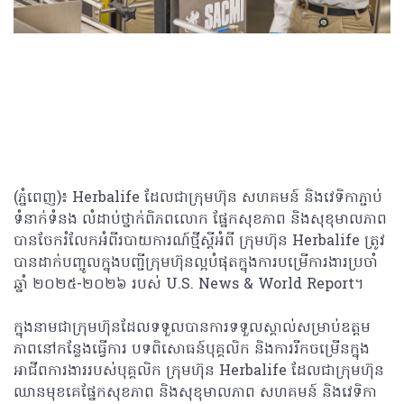
(ភ្នំពេញ)៖ Herbalife ដែលជាក្រុមហ៊ុន សហគមន៍ និងវេទិកាភ្ជាប់
ទំនាក់ទំនង លំដាប់ថ្នាក់ពិភពលោក ផ្នែកសុខភាព និងសុខុមាលភាព
បានចែករំលែកអំពីរបាយការណ៍ថ្មីស្តីអំពី ក្រុមហ៊ុន Herbalife ត្រូវ​
បាន​ដាក់​បញ្ចូល​ក្នុង​បញ្ជី​ក្រុមហ៊ុន​ល្អ​បំផុត​ក្នុងការបម្រើការងារ​ប្រចាំ​
ឆ្នាំ ២០២៥-២០២៦ របស់ U.S. News & World Report។
ក្នុងនាមជាក្រុមហ៊ុនដែលទទួល​បាន​ការ​ទទួល​ស្គាល់​សម្រាប់​ឧត្តម
ភាព​នៅ​កន្លែង​ធ្វើការ បទពិសោធន៍​បុគ្គលិក និង​ការ​រីកចម្រើនក្នុង​
អាជីពការងាររបស់បុគ្គលិក ក្រុមហ៊ុន Herbalife ដែល​ជា​ក្រុមហ៊ុន​
ឈានមុខ​គេ​ផ្នែក​សុខភាព និង​សុខុមាលភាព សហគមន៍ និង​វេទិកា