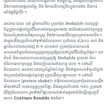
ស្ថិរភាព​ការងារ, ផាសុកភាព​ផ្លូវកាយ និង​ផ្លូវចិត្ត, អារម្មណ៍​ជាម្ចាស់ការ
និង​ការ​គោរពផ្តល់តម្លៃ, និង ឱកាស​រីកចម្រើនក្នុងការងារ និង​ការ​
អភិវឌ្ឍ​វិជ្ជាជីវៈ។
អស់​រយៈពេល ៤៥ ឆ្នាំ​មក​ហើយ ក្រុមហ៊ុន Herbalife បាន​ប្តេជ្ញា​
ចិត្ត​ក្នុង​ការ​ផ្លាស់ប្ដូរ​ជីវិត​របស់​មនុស្ស​តាមរយៈ​ផលិតផល​អាហារូបត្ថម្ភ​
ដែល​គាំទ្រ​ដោយ​វិទ្យាសាស្ត្រ និង​ឱកាស​អាជីវកម្មសម្រាប់សមាជិក។
ជាមួយនឹង​បុគ្គលិកនៅទូទាំងពិភពលោក ​ប្រហែល ៨,៦០០ នាក់ និង​
អ្នក​ចែកចាយ​ឯករាជ្យ ២.១ លាន​នាក់ ក្រុមហ៊ុន​បាន​កសាង​
សហគមន៍​មួយ​ដែល​ជម្រុញ​មនុស្ស​ឱ្យ​រស់នៅ​ក្នុង​ជីវិត​ដ៏​ល្អ​បំផុត។ ការ​
ខិតខំ និង​ការសហការ​បាន​ជម្រុញ​ឱ្យ Herbalife ក្លាយជា ម៉ាក​
យីហោ​អាហារូបត្ថម្ភ​ និង​របៀប​រស់នៅសកម្ម ​លេខ ១ នៅ​លើ​
ពិភពលោក អស់​រយៈពេល​ប្រាំ​ឆ្នាំ​ជាប់ៗ​គ្នា និង​ទទួលបានទំនុកចិត្តថា
ជាក្រុមហ៊ុនដែលផ្តល់ជូន​នូវ ប្រូតេអ៊ីន​ក្រឡុក​លេខ ១ នៅ​លើ​
ពិភពលោក (protein shake)។ ឥទ្ធិពល​របស់​ក្រុមហ៊ុន​លាតសន្ធឹង
ទាំងទៅលើ ​ការ​ឧបត្ថម្ភ​ក្រុមកីឡា និង​អត្តពលិក​ជាង ១៥០ ក្រុម​នៅ​
ជុំវិញ​ពិភពលោក រួម​ទាំង​កីឡាករ​បាល់ទាត់​អន្តរជាតិ​ដ៏​ល្បីល្បាញគឺ
លោក
Cristiano Ronaldo
ផងដែរ។