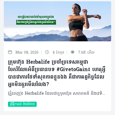
|
|
Mar 08, 2026
4 ខែមុន
7.6K មើល
ក្រុមហ៊ុន Herbalife ប្រចាំប្រទេសកម្ពុជា
ចែករំលែកអំពីប្រធានបទ #GivetoGain៖ ហេតុអ្វី
បានជាការថែទាំសុខភាពខ្លួនឯង គឺជាកាតព្វកិច្ចដែល
អ្នកមិនគួរមើលរំលង?
(ភ្នំពេញ)៖ Herbalife ដែលជាក្រុមហ៊ុន សហគមន៍ និងវេទិកាភ្ជាប់ទំនាក់ទំនង លំដាប់ថ្នាក់ពិភពលោក ផ្នែកសុខភាព និងសុខុមាលភាពបានចែករំលែកអំពី មូលហេតុដែលការថែទាំសុខភាពខ្លួនឯង គឺជាកាតព្វកិច្ចដែលអ្នកមិនគួរមើលរំលង។ ខណៈដែលយើងប្រារព្ធទិវានារីអន្តរជាតិឆ្នាំ ២០២៦ ប្រធានបទ #GiveToGain លើកទឹកចិត្តឱ្យមានការផ្លាស់ប្តូរវិជ្ជមានយូរអង្វែង មិនត្រឹមតែសម្រាប់អ្នកដទៃប៉ុណ្ណោះទេ ប៉ុន្តែគឺសម្រាប់ខ្លួនយើងផ្ទាល់ផងដែរ។ នៅក្នុងគ្រួសារជាច្រើននៅតំបន់អាស៊ីប៉ាស៊ីហ្វិក ស្ត្រីតែងតែរ៉ាប់រងតួនាទីជាច្រើនក្នុងពេលតែមួយ ជាអ្នកជំនាញនៅកន្លែងធ្វើការ ជាអ្នកសម្រេចចិត្តចំពោះកិច្ចការនានានៅផ្ទះ ហើយក៏ជាបង្គោលដ៏រឹងមាំផ្នែកស្មារតីសម្រាប់សមាជិកគ្រួសារទាំងមូលផងដែរ។ ការទទួលខុសត្រូវច្រើនទាំងនេះ តែងតែធ្វើឱ្យមានការទទួលទានអាហារមិនដិតដល់ ឬទាំងប្រញាប់ប្រញាល់ គេងមិនបានគ្រប់គ្រាន់ ភាពតានតឹងកើនឡើង ដែលនាំឱ្យសុខភាព និងសុខុមាលភាពធ្លាក់ចុះ ហើយជារឿយៗច្រើនតែត្រូវបានមើលរំលង។ ក្នុងនាមជាសមាជិកនៃក្រុមប្រឹក្សាយោបល់ផ្នែករបបអាហាររបស់ Herbalife ដែលធ្វើការជាមួយប្រទេសក្នុងតំបន់អាស៊ីប៉ាស៊ីហ្វិក មានការពិតមួយដែលខ្ញុំសង្កេតឃើញម្តងហើយម្តងទៀត៖ នៅពេលដែលស្ត្រីចាប់ផ្តើមវិនិយោគលើសុខភាពផ្ទាល់ខ្លួន គ្រួសារ កន្លែងធ្វើការ និងមនុស្សជំនាន់ក្រោយរបស់ពួកគេក៏ទទួលបានផលប្រយោជន៍ផងដែរ។ តាមរយៈការធ្វើការយ៉ាងជិតស្និទ្ធជាមួយស្ត្រីដែលត្រូវរ៉ាប់រងការទទួលខុសត្រូវច្រើន ប្រធានបទ #GiveToGain បានគូសបញ្ជាក់ពីការពិតដ៏សាមញ្ញមួយ៖ ការថែទាំសុខភាពខ្លួនឯង គឺជាមធ្យោបាយដ៏មានប្រសិទ្ធភាពបំផុតមួយ ដើម្បីរក្សាថាមពល និងភាពធន់ដែលចាំបាច់សម្រាប់ទ្រទ្រង់ទាំងការងារ និងគ្រួសារ។ ការផ្តល់ឱ្យរាងកាយ៖ តួនាទីនៃអាហារូបត្ថម្ភ និងជាតិទឹក ស្ត្រីនៅទូទាំងតំបន់ ក៏កំពុងប្រឈមមុខនឹងបញ្ហាអាហារូបត្ថម្ភដែលគួរឱ្យកត់សម្គាល់។ របាយការណ៍នានាបង្ហាញថា អត្រាលើសទម្ងន់ចំពោះមនុស្សពេញវ័យមានការកើនឡើងជាលំដាប់ ខណៈដែលបញ្ហាកុមារក្រិន និងជំងឺស្លេកស្លាំងនៅតែបន្តរីករាលដាលក្នុងចំណោមស្ត្រីក្នុងវ័យបន្តពូជ។ បន្ទុកទ្វេដងនេះប៉ះពាល់ដល់គ្រប់ទិដ្ឋភាពទាំងអស់ចាប់តាំងពីសុខភាពមាតា និងទារក រហូតដល់ថាមពលប្រចាំថ្ងៃ និងភាពរឹងមាំផ្នែកស្មារតី ដែលកាន់តែបញ្ជាក់ពីភាពចាំបាច់សម្រាប់ស្ត្រី ក្នុងការយកចិត្តទុកដាក់ពីសុខភាព និងសុខុមាលភាពរបស់ខ្លួនតាមរយៈការជ្រើសរើសដ៏ត្រឹមត្រូវ និងប្រកបដោយការយល់ដឹង។ អាហារូបត្ថម្ភគឺជាគ្រឹះនៃសុខភាព ដែលជួយទ្រទ្រង់ដល់កម្រិតថាមពល ស្ថិរភាពមេតាប៉ូលីស ប្រព័ន្ធភាពស៊ាំរឹងមាំ និងការឈានចូលវ័យជរាប្រកបដោយសុខភាពល្អពេញមួយជីវិតរបស់ស្ត្រី។ ការសិក្សានានាបានបង្ហាញថា កង្វះមីក្រូសារជាតិ ជាពិសេសជាតិដែក ហ្វូឡាត (folate) និងវីតាមីន B12 គឺជារឿងធម្មតាក្នុងចំណោមស្ត្រីក្នុងវ័យបន្តពូជនៅទូទាំងអាស៊ី បើទោះបីជាពួកគេទទួលបានបរិមាណកាឡូរីគ្រប់គ្រាន់ក៏ដោយ។ ការញ៉ាំទឹកឱ្យបានគ្រប់គ្រាន់ (ប្រហែល ២ លីត្រក្នុងមួយថ្ងៃ) ជួយឱ្យរាងកាយប្រើប្រាស់សារធាតុចិញ្ចឹមបានល្អ និងរក្សាមុខងារប្រចាំថ្ងៃ។ ដើម្បីរក្សាសុខភាពឱ្យបានល្អ ស្ត្រីគួរទម្លាប់យកទឹកតាមខ្លួន ជ្រើសរើសភេសជ្ជៈដែលមានជាតិស្ករទាប និងកម្រិតការញ៉ាំជាតិកាហ្វេអ៊ីនឱ្យបានសមស្រប ដើម្បីកុំឱ្យប៉ះពាល់ដល់តុល្យភាពជាតិទឹកក្នុងរាងកាយ។ ការផ្លាស់ប្តូរអ័រម៉ូន កំណត់តម្រូវការអាហារូបត្ថម្ភ ពេញមួយជីវិតរបស់ស្ត្រី តម្រូវការអាហារូបត្ថម្ភវិវឌ្ឍទៅតាមការផ្លាស់ប្តូរអ័រម៉ូន។ ឧទាហរណ៍៖ ក្នុងអំឡុងពេលមានរដូវ៖ ការបាត់បង់ជាតិដែកជាទៀងទាត់បានបង្កើនតម្រូវការអាហារដែលសម្បូរជាតិដែក ដូចជា សាច់គ្មានខ្លាញ់ សណ្តែកលីងទីល (lentils) សណ្តែកគ្រប់ប្រភេទ បន្លែស្លឹកបៃតង និងគ្រាប់ធញ្ញជាតិដែលបន្ថែមសារធាតុចិញ្ចឹម។ ការទទួលទានអាហារទាំងនេះ រួមជាមួយផ្លែឈើ និងបន្លែដែលសម្បូរវីតាមីន C នឹងជួយបង្កើនប្រសិទ្ធភាពនៃការបឺតស្រូបជាតិដែកចូលទៅក្នុងរាងកាយ។ ដំណាក់កាលអស់រដូវ៖ នាំមកនូវការប្រែប្រួលអ័រម៉ូន និងការផ្លាស់ប្តូរប្រព័ន្ធមេតាប៉ូលីស ដែលបង្កើនហានិភ័យនៃជំងឺសរសៃឈាមបេះដូង។ ដើម្បីទប់ស្កាត់បញ្ហានេះ ស្ត្រីគួរផ្ដោតលើការញ៉ាំបន្លែ ផ្លែឈើ និងអាហារសម្បូរអូមេហ្គា-៣ (ដូចជាត្រី និងគ្រាប់ធញ្ញជាតិ) ដើម្បីរក្សាកម្រិតកូឡេស្តេរ៉ុលឱ្យមានតុល្យភាព បន្ថែមពីនេះការញ៉ាំអាហារដែលមានជាតិសរសៃខ្ពស់ (ដូចជា សណ្តែក ផ្លែប៉ោមជាដើម) នឹងជួយគ្រប់គ្រងជាតិខ្លាញ់ក្នុងឈាម និងជួយឱ្យឆាប់ឆ្អែត ដែលមានប្រយោជន៍ខ្លាំងក្នុងការរក្សារាង និងទម្ងន់។ ចាប់ពីវ័យ ៤០ ឆ្នាំឡើងទៅ៖ ការថយចុះអរម៉ូនអ៊ឹស្ត្រូសែន (estrogen) អាចពន្លឿនការបាត់បង់កម្លាំងសាច់ដុំតាមអាយុ (sarcopenia)។ ការធ្វើសកម្មភាពរាងកាយឱ្យបានគ្រប់គ្រាន់ រួមទាំងការហាត់ប្រាណដែលផ្តោតលើការពង្រឹងកម្លាំង (resistance training) និងការទទួលទានប្រូតេអ៊ីនគ្រប់គ្រាន់ គឺចាំបាច់ណាស់សម្រាប់រក្សាសាច់ដុំ និងកម្លាំង។ ការប្រើប្រាស់អាហារបំប៉នអាចជួយបំពេញចន្លោះខ្វះខាតនៃរបបអាហារ ប៉ុន្តែគួរតែត្រូវបានរៀបចំឡើងឱ្យស្របតាមតម្រូវការបុគ្គល និងណែនាំដោយអ្នកជំនាញ ឬគ្រូបង្វឹកដែលមានការបណ្តុះបណ្តាលត្រឹមត្រូវ។ ទំនាក់ទំនងរវាងភាពតានតឹង ការគេង និងការគ្រប់គ្រងទម្ងន់ ការគេងលក់ស្កប់ស្កល់ ការហាត់ប្រាណ និងការគ្រប់គ្រងស្ត្រេស គឺជាកត្តាដែលមិនអាចខ្វះបានក្នុងការរក្សាទម្ងន់ និងសម្រស់ស្បែក។ ការអនុវត្តទម្លាប់ទាំងនេះឱ្យបានជាប់លាប់ នឹងជួយឱ្យអ័រម៉ូនមានតុល្យភាព ជម្រុញប្រព័ន្ធដុតរំលាយអាហារ និងជួយឱ្យរាងកាយមានសមត្ថភាពជួសជុលកោសិកាដែលខូចខាតឡើងវិញបានយ៉ាងល្អ។ ការហាត់ប្រាណកម្រិតមធ្យម ១៥០ នាទីក្នុងមួយសប្តាហ៍ រួមជាមួយលំហាត់ប្រាណដែលផ្តោតលើការពង្រឹងកម្លាំង ជួយពង្រឹងសរសៃឈាមបេះដូង សាច់ដុំ ឆ្អឹង និងគុណភាពនៃការគេង ដែលជាកត្តាចាំបាច់បំផុតសម្រាប់ស្ត្រីវ័យអស់រដូវ។ បន្ថែមពីនេះ ការគេងឱ្យទៀងពេល និងការកាត់បន្ថយការប្រើទូរស័ព្ទមុនចូលគេង គឺជាគ្រឹះដ៏សំខាន់ក្នុងការទ្រទ្រង់ប្រព័ន្ធដុតរំលាយអាហារ ជួយដល់ការគ្រប់គ្រងទម្ងន់ និងធានាបាននូវវ័យជរាដែលមានសុខភាពល្អ។ របបអាហារត្រឹមត្រូវ (ដូចជាអូមេហ្គា-៣ ញ៉ាំទឹកឱ្យគ្រប់គ្រាន់ និងទៀងពេល) ជួយកាត់បន្ថយស្ត្រេស ធ្វើឱ្យគេងលក់ស្រួល និងរក្សាតុល្យភាពអារម្មណ៍ឱ្យបានល្អ ទោះបីជាត្រូវប្រឈមនឹងសម្ពាធការងារប្រចាំថ្ងៃក៏ដោយ។ ការស្រាវជ្រាវក៏បានរកឃើញដែរថា ការគាំទ្រពីសង្គមជួយឱ្យស្ត្រីមានផ្លូវចិត្តល្អ និងដោះស្រាយបញ្ហាបានពូកែ។ កាលណាស្ត្រីមានសុខភាពល្អ វានឹងជម្រុញឱ្យគ្រួសារ សហគមន៍ និងសេដ្ឋកិច្ចទាំងមូល រីកចម្រើន និងរឹងមាំទៅតាមនោះដែរ។ សរុបសេចក្តីមកវិញ សុខុមាលភាពក្នុងរយៈពេលយូរអង្វែង កើតចេញពីការជ្រើសរើសថែទាំ និងចិញ្ចឹមបីបាច់រាងកាយឱ្យបានទៀងទាត់ជារៀងរាល់ថ្ងៃ ជាជាងការចាំទាល់តែមានរោគសញ្ញាឈឺទើបចាប់ផ្តើមការពារ។ អំពីក្រុមហ៊ុន Herbalife ក្រុមហ៊ុន Herbalife (NYSE: HLF) គឺជាក្រុមហ៊ុនសុខភាព និងសុខុមាលភាពឈានមុខគេ និងជាសហគមន៍ដែលកំពុងផ្លាស់ប្តូរជីវិតរបស់មនុស្សជាមួយនឹងផលិតផលអាហារូបត្ថម្ភដ៏អស្ចារ្យ និងជាឱកាសអាជីវកម្មសម្រាប់សមាជិកឯករាជ្យរបស់ខ្លួនចាប់តាំងពីឆ្នាំ 1980។ ក្រុមហ៊ុនផ្តល់ជូននូវផលិតផលដែលគាំទ្រដោយវិទ្យាសាស្រ្តដល់អ្នកប្រើប្រាស់នៅក្នុងទីផ្សារជាង 90។ តាមរយៈសមាជិកឯករាជ្យដែលផ្តល់ជូននូវការបណ្តុះបណ្តាលមួយទល់មួយ និងផ្តល់ការគាំទ្រសហគមន៍ដោយបំផុសគំនិតឱ្យអតិថិជនប្រកាន់ខ្ជាប់នូវរបៀបរស់នៅដែលមានភាពសកម្ម។
ព្រឹត្តិការណ៍ និងព័ត៌មាន