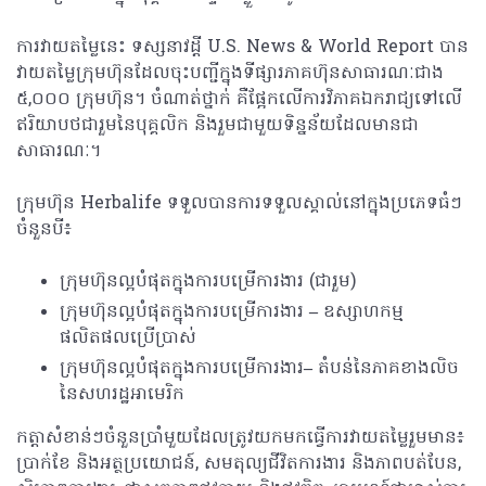
ការវាយតម្លៃនេះ ទស្សនាវដ្ដី U.S. News & World Report បាន​
វាយតម្លៃ​ក្រុមហ៊ុន​ដែល​ចុះបញ្ជី​ក្នុង​ទីផ្សារ​ភាគហ៊ុន​សាធារណៈ​ជាង
៥,០០០ ក្រុមហ៊ុន។ ចំណាត់ថ្នាក់​ គឺ​ផ្អែក​លើ​ការ​វិភាគ​ឯករាជ្យទៅលើ
ឥរិយាបថជារួមនៃ​បុគ្គលិក និងរួម​ជាមួយ​ទិន្នន័យ​ដែល​មាន​ជា​
សាធារណៈ។
ក្រុមហ៊ុន Herbalife ទទួល​បាន​ការ​ទទួល​ស្គាល់​នៅ​ក្នុង​ប្រភេទ​ធំៗ​
ចំនួន​បី៖
ក្រុមហ៊ុន​ល្អ​បំផុត​ក្នុងការបម្រើការងារ (ជារួម)
ក្រុមហ៊ុន​ល្អ​បំផុត​ក្នុងការបម្រើការងារ
–
ឧស្សាហកម្ម​
ផលិតផល​ប្រើប្រាស់
ក្រុមហ៊ុន​ល្អ​បំផុត​ក្នុងការបម្រើការងារ
–
តំបន់នៃភាគ​ខាងលិច
នៃសហរដ្ឋអាមេរិក
​កត្តា​សំខាន់ៗ​ចំនួន​ប្រាំមួយដែលត្រូវយកមកធ្វើការវាយតម្លៃរួមមាន៖
ប្រាក់ខែ
និង​អត្ថប្រយោជន៍, សមតុល្យ​ជីវិត​ការងារ និង​ភាព​បត់បែន,