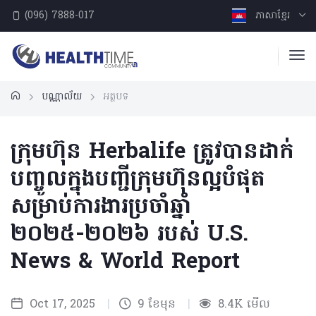
(096) 7888-017
ភាសាខ្មែរ
បណ្ណាល័យ
អត្ថបទ
ក្រុមហ៊ុន Herbalife ត្រូវបានដាក់
បញ្ចូលក្នុងបញ្ជីក្រុមហ៊ុនល្អបំផុត
សម្រាប់ការងារប្រចាំឆ្នាំ
២០២៥-២០២៦ របស់ U.S.
News & World Report
Oct 17, 2025
|
9 ខែមុន
|
8.4K មើល