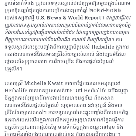
ភ្ជាប់ទំនាក់ទំនង ​ត្រូវ​បាន​ទទួលស្គាល់​ថាជា​ក្រុមហ៊ុន​មួយ​ក្នុង​ចំណោម
ក្រុមហ៊ុន​ល្អ​បំផុតក្នុងការបម្រើ​ការងារ​ប្រចាំ​ឆ្នាំ ២០២៥-២០២៦
របស់​ទស្សនាវដ្ដី
U.S. News & World Report
។
ទស្សនាវដ្ដីនេះ
ត្រូវ​បាន​គេ​ទទួល​ស្គាល់​ជា​សកល​សម្រាប់​ចំណាត់ថ្នាក់​ដែល​មាន​ការ​ទុកចិត្ត
និង​ការ​ណែនាំ​គួរ​ឱ្យ​ជឿជាក់​ដល់​អតិថិជន ដែល​ជួយ​បុគ្គល​ក្នុង​ការ​សម្រេច​
ចិត្ត​ប្រកប​ដោយ​ការ​យល់​ដឹង​លើ​អាជីព ការអប់រំ និង​ច្រើន​ទៀត។
ការ​
ទទួល​ស្គាល់​នេះ​ឆ្លុះបញ្ចាំង​ពី​ការ​ប្តេជ្ញា​ចិត្ត​​របស់ Herbalife ក្នុង​ការ​
កសាង​សហគមន៍​ដែលមានត្រីវិស័យច្បាស់លាស់ និង​វប្បធម៌​ដែល​
ផ្តោតលើ​សុខុមាលភាព ​ការ​រីកចម្រើន និងការផ្ដល់​តម្លៃ​ដល់​
បុគ្គលិក។
លោកស្រី Michelle Kwait នាយកផ្នែក​ធនធានមនុស្ស​នៅ
Herbalife បាន​មាន​ប្រសាសន៍​ថា៖ “នៅ Herbalife យើង​ប្ដេជ្ញា​
ចិត្ត​ក្នុង​ការ​ជំរុញ​អាជីព​ការងារ​ដែល​មាន​អត្ថន័យ និង​កសាង​
សហគមន៍​ដែលផ្តល់តម្លៃដល់ ​សុខុមាលភាព នវានុវត្តន៍ និងមាន​
ត្រីវិស័យច្បាស់លាស់។ ការទទួលស្គាល់នេះ​ឆ្លុះបញ្ចាំង​ពី​ការយកចិត្ត
ទុកដាក់របស់​យើង​ក្នុង​ការ​លើកកម្ពស់​សុខុមាលភាពកន្លែង​ធ្វើការ​
បុគ្គលិកត្រូវបានគេផ្តល់តម្លៃ មានទឹកចិត្តក្នុងការឆ្ពោះទៅមុខ និង​
រីកចម្រើនទាំងក្នុងបុគ្គលភាពផ្ទាល់ខ្លួន ក៏ដូចជាអាជីពការងារ”។