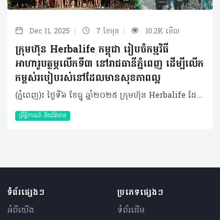
|
|
Dec 11, 2025
7 ខែមុន
10.2K មើល
ក្រុមហ៊ុន Herbalife កម្ពុជា រៀបចំកម្មវិធី
អាហារូបត្ថម្ភលើកទី៣ នៅរាជធានីភ្នំពេញ ដើម្បីលើក
កម្ពស់របៀបរស់នៅដែលមានសុខភាពល្អ
(ភ្នំពេញ)៖ ថ្ងៃទី៦ ខែធ្នូ ឆ្នាំ២០២៥ ក្រុមហ៊ុន Herbalife ដែលជាក្រុមហ៊ុនសហគមន៍ និងវេទិកាភ្ជាប់ទំនាក់ទំនង លំដាប់ថ្នាក់ពិភពលោក ផ្នែកសុខភាព និងសុខុមាលភាព បានរៀបចំ កម្មវិធីអាហារូបត្ថម្ភលើកទី៣នៅលើទឹកដីកោះនរា រាជធានីភ្នំពេញ។ គំនិតផ្តួចផ្តើមនៃកម្មវិធីនេះ មានគោលបំណងបំពាក់បំប៉ន និងពង្រឹងនូវចំណេះដឹងចាំបាច់អំពីអាហារូបត្ថម្ភ និងតួនាទីដ៏សំខាន់របស់វាក្នុងសុខភាពទូទៅ និងសុខុមាលភាពប្រចាំថ្ងៃក៏ដូចជាចូលរួមលើកទឹកចិត្តឱ្យមានការទទួលយកនូវទម្លាប់រស់នៅដែលមានសុខភាពល្អ និងសកម្មផងដែរ។ កម្មវិធីអាហារូបត្ថម្ភលើកទី៣ នៅរាជធានីភ្នំពេញ បានទាក់ទាញអ្នកចូលរួមរាប់រយនាក់ ដែលក្នុងចំណោមពួកគេជាច្រើននាក់មានឱកាសទទួលបានការណែនាំអំពីអាហារូបត្ថម្ភ និងកាយសម្បទាផ្ទាល់ខ្លួនពីអ្នកជំនាញសុខភាព និងអាហារូបត្ថម្ភកំពូលៗ ក៏ដូចជាទទួលបានការប្រឹក្សាយោបល់ជាមួយគ្រូពេទ្យជំនាញដោយឥតគិតថ្លៃផងដែរ។ នៅក្នុងព្រឹត្តិការណ៍នេះ ក៏មានរួមបញ្ចូលនូវសកម្មភាពកំសាន្តសប្បាយៗជាច្រើនទៀតផងដែរ ដែលរួមមាន ការរត់លេងកម្សាន្ត 5K (5K Fun Run), ការទទួលទានអាហារក្រឡុកដោយឥតគិតថ្លៃ, ការរាំ Zumba, Experience Pass(បាល់ទាត់ខ្នាតតូច, បាល់ទាត់លើតុ, វាយសី, កីឡាបាល់បោះ), មាតិកាចែករំលែកអំពីសុខភាព (Doctor Talk) ដោយ លោកវេជ្ជបណ្ឌិត និត ប៊ុនតុងយី, ការពិគ្រោះយោបល់សុខភាពដោយឥតគិតថ្លៃពីវេជ្ជបណ្ឌិតមកពីមន្ទីរពេទ្យសកល និង ការ៉េម F1 ដែលធ្វើពីផលិតផល Formula 1 របស់យើងផ្ទាល់តែម្តង។ លើសពីនេះទៅទៀត ស្តង់បង្ហាញរបស់ក្រុមហ៊ុន Herbalife កម្ពុជា នៅក្នុងព្រឹត្តិការណ៍នេះបានជម្រុញការពិភាក្សា និងសកម្មភាពដែលផ្តោតលើសុខភាព និងអាហារូបត្ថម្ភ ដោយបានទាក់ទាញអ្នកចូលរួមយ៉ាងច្រើនកុះករ។ លោក Vu Van Thang ប្រធានចាត់ការទូទៅក្រុមហ៊ុន Herbalife ប្រចាំប្រទេសវៀតណាម និងកម្ពុជា បានថ្លែងថា៖ «យើងពិតជារីករាយខ្លាំងណាស់ដែលកម្មវិធីអាហារូបត្ថម្ភនៅរាជធានីភ្នំពេញបន្តទទួលបានការគាំទ្រយ៉ាងខ្លាំងពីសាធារណជន។ គំនិតផ្តួចផ្តើមនេះគឺជាសក្ខីភាពមួយទៀតចំពោះការប្តេជ្ញាចិត្តមិនរាថយរបស់យើងក្នុងការលើកកម្ពស់ស្មារតី សុខភាព និងសុខុមាលភាព និងសហគមន៍នៅក្នុងប្រទេសកម្ពុជា តាមរយៈការលើកទឹកចិត្តសាធារណជនឱ្យទទួលយកនូវរបៀបរស់នៅដែលមានសុខភាពល្អ និងសកម្ម។ ពួកយើងក៏មានមោទកភាពយ៉ាងរីករាយផងដែរ ដែលអ្នកចែកចាយឯករាជ្យ និងបុគ្គលិកទាំងអស់របស់យើងបានចូលរួមខ្នះខ្នែងយ៉ាងសកម្មនៅក្នុងព្រឹត្តិការណ៍នេះ»។ កម្មវិធីអាហារូបត្ថម្ភរបស់ក្រុមហ៊ុន Herbalife ត្រូវបានរៀបចំឡើងជាលើកដំបូងនៅក្នុងឆ្នាំ ២០២៣ ហើយក៏បានក្លាយជាព្រឹត្តិការណ៍សុខភាពសាធារណៈប្រចាំឆ្នាំមួយនៅក្នុងរាជធានីភ្នំពេញ ដែលទាក់ទាញការចូលរួមពីមនុស្សរាប់រយនាក់ទូទាំងប្រទេស។ អំពីក្រុមហ៊ុន Herbalife ក្រុមហ៊ុន Herbalife (NYSE: HLF) គឺជាក្រុមហ៊ុនសុខភាព និងសុខុមាលភាពឈានមុខគេ និងជាសហគមន៍ដែលកំពុងផ្លាស់ប្តូរជីវិតរបស់មនុស្សជាមួយនឹងផលិតផលអាហារូបត្ថម្ភដ៏អស្ចារ្យ និងជាឱកាសអាជីវកម្មសម្រាប់សមាជិកឯករាជ្យរបស់ខ្លួនចាប់តាំងពីឆ្នាំ 1980។ ក្រុមហ៊ុនផ្តល់ជូននូវផលិតផលដែលគាំទ្រដោយវិទ្យាសាស្រ្តដល់អ្នកប្រើប្រាស់នៅក្នុងទីផ្សារជាង 90។ តាមរយៈសមាជិកឯករាជ្យដែលផ្តល់ជូននូវការបណ្តុះបណ្តាលមួយទល់មួយ និងផ្តល់ការគាំទ្រសហគមន៍ដោយបំផុសគំនិតឱ្យអតិថិជនប្រកាន់ខ្ជាប់នូវរបៀបរស់នៅដែលមានភាពសកម្ម។
ព្រឹត្តិការណ៍ និងព័ត៌មាន
ទំព័រផ្សេងៗ
ប្រភេទផ្សេងៗ
អំពីយើង
ទំព័រដើម