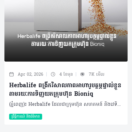
|
|
Apr 02, 2026
4 ខែមុន
7K មើល
Herbalife ពង្រីកវិសាលភាពអាហារូបត្ថម្ភផ្ទាល់ខ្លួន
តាមរយៈការទិញយកក្រុមហ៊ុន Bioniq
(ភ្នំពេញ)៖ Herbalife ដែលជាក្រុមហ៊ុន សហគមន៍ និងវេទិកាភ្ជាប់ទំនាក់ទំនង លំដាប់ថ្នាក់ពិភពលោក ផ្នែកសុខភាព និងសុខុមាលភាពបានចែករំលែកអំពី ការប្រកាសអំពីកិច្ចព្រមព្រៀងក្នុងការទិញយកទ្រព្យសម្បត្តិមួយចំនួនពីក្រុមហ៊ុន Bioniq ដែលជាក្រុមហ៊ុនអាហារូបត្ថម្ភផ្ទាល់ខ្លួន ដែលមានមូលដ្ឋាននៅចក្រភពអង់គ្លេស។ ប្រតិបត្តិការនេះនឹងជម្រុញ Herbalife ឱ្យឈានទៅមុខមួយកម្រិតទៀត ក្នុងនាមជាក្រុមហ៊ុនសុខភាព និងសុខុមាលភាពដែលផ្អែកលើបច្ចេកវិទ្យា និងទិន្នន័យ។ លោក Stephan Gratziani នាយកប្រតិបត្តិក្រុមហ៊ុន Herbalife បានមានប្រសាសន៍ថា៖ “សុខភាព និងសុខុមាលភាព គឺកាន់តែមានលក្ខណៈផ្ទាល់ខ្លួន និងផ្អែកលើទិន្នន័យព័ត៌មាន។ តាមរយៈការបញ្ចូលបច្ចេកវិទ្យាអាហារូបត្ថម្ភផ្ទាល់ខ្លួនរបស់ Bioniq ជាមួយ Pro2col តាមរយៈបណ្តាញចែកចាយទូទាំងពិភពលោករបស់យើង គឺយើងកំពុងពង្រីកវិសាលភាពក្នុងការផ្តល់ជូននូវសុខុមាលភាពផ្ទាល់ខ្លួនក្នុងកម្រិតដ៏ធំធេងមួយ”។ Bioniq បង្កើតរូបមន្តអាហារូបត្ថម្ភផ្ទាល់ខ្លួនដោយប្រើប្រាស់បច្ចេកវិទ្យា ព័ត៌មានសុខភាពបុគ្គល និងមូលដ្ឋានទិន្នន័យជីវសញ្ញាផ្ទាល់ខ្លួន។ រូបមន្តអាហារូបត្ថម្ភរបស់ Bioniq ត្រូវបានរចនាឡើងសម្រាប់បុគ្គលជាច្រើនប្រភេទ ចាប់ពីអ្នកប្រើប្រាស់ទូទៅ រហូតដល់អត្តពលិកលំដាប់ពិភពលោក រួមទាំងលោក Cristiano Ronaldo ផងដែរ។ Bioniq នឹងមកបំពេញបន្ថែមលើ Pro2col និង Link BioSciences ដែលត្រូវបានទិញយកក្នុងគ្រាមុនដោយ Herbalife។ ការទិញយកទ្រព្យសម្បត្តិរបស់ Bioniq អនុញ្ញាតឱ្យ Herbalife អាចផ្តល់ជូននូវអាហារូបត្ថម្ភផ្ទាល់ខ្លួនកាន់តែទូលំទូលាយ និងបានកាន់តែច្រើនទម្រង់ជាងមុន។ ការរួមបញ្ចូលគ្នានៃបច្ចេកវិទ្យារបស់ Bioniq ជាមួយនឹងជំនាញផលិតកម្មរបស់ Herbalife នឹងអនុញ្ញាតឱ្យក្រុមហ៊ុនពង្រីកអាហាររូបត្ថម្ភបានក្នុងកម្រិតកាន់តែធំ និងកាន់តែលឿនរហ័ស។ លោក Vadim Fedotov ស្ថាបនិក និងជាប្រធានក្រុមហ៊ុន Bioniq បានមានប្រសាសន៍ថា៖ «ខ្ញុំបានបង្កើត Bioniq ក្នុងឆ្នាំ ២០១៩ ជាមួយនឹងចក្ខុវិស័យក្នុងការជួយមនុស្សដើម្បីធ្វើឱ្យសុខុមាលភាពរបស់ពួកគេកាន់តែប្រសើរ តាមរយៈវិធីសាស្ត្រអាហារូបត្ថម្ភ ដែលផ្អែកលើវិទ្យាសាស្ត្រ ដែលរួមបញ្ចូលទិន្នន័យជីវសញ្ញា និងរបៀបរស់នៅរបស់បុគ្គលផ្ទាល់ខ្លួន។ខ្ញុំរីករាយដែលបានចូលរួមជាមួយ Herbalife រួមជាមួយនឹងបណ្តាញចែកចាយទូទាំងពិភពលោក និងការប្តេជ្ញាចិត្តក្នុងការលើកកម្ពស់សុខុមាលភាពក្នុងកម្រិតជាសកលរបស់ Herbalife»។ លោក Cristiano Ronaldo ដែលជាដៃគូរបស់ Herbalife និងជាម្ចាស់ភាគហ៊ុនម្នាក់របស់ Bioniq ផងនោះ គាំទ្រយ៉ាងពេញទំហឹងនូវគោលដៅរបស់ Herbalife ក្នុងការនាំយកអាហាររូបត្តម្ភដែលរៀបចំតាមតម្រូវការបុគ្គល ទៅកាន់មនុស្សកាន់តែច្រើននៅទូទាំងពិភពលោក តាមរយៈបណ្តាញអ្នកចែកចាយឯករាជ្យដែលមានស្រាប់។ លោក Cristiano Ronaldo បានមានប្រសាសន៍ថា៖ “ពេញមួយអាជីពរបស់ខ្ញុំ ជីវមាត្រ (biometrics) និងអាហាររូបត្តម្ភផ្ទាល់ខ្លួន គឺជាចំណុចស្នូលក្នុងការជួយឱ្យខ្ញុំអាចធ្វើសកម្មភាព និងប្រកួតប្រជែងក្នុងកម្រិតខ្ពស់បំផុតមួយបាន។ ក្នុងនាមជាអ្នកប្រើប្រាស់ Herbalife និង Bioniq ផ្ទាល់ជាច្រើនឆ្នាំមកនេះ ខ្ញុំយល់ច្បាស់ថាការប្រើប្រាស់អាហារូបត្ថម្ភដែលរៀបចំឱ្យត្រូវតាមតម្រូវការជាក់ស្តែង ពិតជាមានសារៈសំខាន់ណាស់ក្នុងការជួយឱ្យរាងកាយ និងសមត្ថភាពរបស់ខ្ញុំអាចឡើងទៅដល់កម្រិតខ្ពស់បាន។ ខ្ញុំពិតជារីករាយណាស់ដែលបានឃើញ Bioniq ក្លាយជាផ្នែកមួយនៃវិសាលភាពដ៏ធំធេងរបស់ Herbalife ក្នុងការជម្រុញអោយមនុស្សបានយល់ដឹងអំពីអាហារូបត្ថម្ភក៏ដូចជាសុខមាលភាពផ្ទាល់ខ្លួន”។ ប្រតិបត្តិការនេះត្រូវបានរំពឹងថានឹងបញ្ចប់នៅក្នុងត្រីមាសទីពីរនៃឆ្នាំ២០២៦បន្ទាប់ពីឆ្លងកាត់ការត្រួតពិនិត្យតាមច្បាប់ និងលក្ខខណ្ឌផ្សេងៗរួចរាល់។តម្លៃសរុបនៃការទិញមានចំនួន ៥៥ លានដុល្លារ ហើយនឹងត្រូវបង់ក្នុងរយៈពេល ៥ ឆ្នាំ ដោយទូទាត់ដំបូងចំនួន ១០ លានដុល្លារនៅពេលបញ្ចប់កិច្ចសន្យា។ ក្រៅពីនេះ ក្រុមហ៊ុនក៏នឹងបន្ថែមទឹកប្រាក់រហូតដល់ ៩៥ លានដុល្លារទៀតផងដែរ ប្រសិនបើអាជីវកម្មនេះសម្រេចបានលទ្ធផលល្អទៅតាមគោលដៅនាពេលខាងមុខ។ ជាផ្នែកមួយនៃប្រតិបត្តិការនេះ Herbalife ក៏ទទួលបានសិទ្ធិទិញយក (call option) ក្រុមហ៊ុន Bioniq LAB ដែលជាបណ្តាញដាច់ដោយឡែកមួយផ្តោតលើម៉ូលេគុលតូចៗ និង peptides។ ជម្រើសនេះជួយឱ្យក្រុមហ៊ុនមានភាពបត់បែនក្នុងការសិក្សាពីឱកាសថ្មីៗក្នុងវិស័យនេះ ប្រកបដោយសុក្រិតភាព និងការប្រើប្រាស់ដើមទុនដោយមានប្រសិទ្ធភាព។ ផលិតផល Bioniq អាចរំពឹងថានឹងមាននៅចុងឆ្នាំ២០២៦នេះ តាមរយៈអ្នកចែកចាយឯករាជ្យ Herbalife ក្នុងប្រទេសមួយចំនួនក្នុងតំបន់អឺរ៉ុប និងសហរដ្ឋអាមេរិក ហើយទីផ្សារបន្ថែមទៀតនឹងមានជាបន្តបន្ទាប់នាពេលខាងមុខ។ អំពី Bioniq Bioniq ចាប់ផ្តើមដំណើរការក្នុងឆ្នាំ២០១៩ នៅទីក្រុងឡុងដ៍ ចក្រភពអង់គ្លេស ជាក្រុមហ៊ុនឈានមុខគេក្នុងការផ្តល់អាហារូបត្ថម្ភផ្ទាល់ខ្លួន ផ្អែកលើកម្រងសំណួរផ្ទាល់ខ្លួន និងទិន្នន័យដែលទទួលបានតាមរយៈការធ្វើតេស្តឈាមដោយផ្ទាល់។ Bioniq ផ្ដល់សេវាកម្មដឹកជញ្ជូនទូទាំងសកលលោក និងមានទិន្នន័យព័ត៌មានអាហារូបត្ថម្ភដ៏ធំសម្បើម ជួយឱ្យក្រុមហ៊ុនបង្កើតរូបមន្តអាហារូបត្ថម្ភផ្ទាល់ខ្លួនដល់មនុស្សរាប់សែននាក់ដោយកំណត់យកតែសារធាតុចិញ្ចឹម និងកម្រិតប្រើប្រាស់ណាដែលរាងកាយរបស់បុគ្គលម្នាក់ៗកំពុងខ្វះខាតពិតប្រាកដ។ សម្រាប់ព័ត៌មានបន្ថែម សូមចូលទៅកាន់៖ https://www.bioniq.com/ ។ អំពីក្រុមហ៊ុន Herbalife ក្រុមហ៊ុន Herbalife (NYSE: HLF) គឺជាក្រុមហ៊ុនសុខភាព និងសុខុមាលភាពឈានមុខគេ និងជាសហគមន៍ដែលកំពុងផ្លាស់ប្តូរជីវិតរបស់មនុស្សជាមួយនឹងផលិតផលអាហារូបត្ថម្ភដ៏អស្ចារ្យ និងជាឱកាសអាជីវកម្មសម្រាប់សមាជិកឯករាជ្យ​របស់ខ្លួនចាប់តាំងពីឆ្នាំ 1980។ ក្រុមហ៊ុនផ្តល់ជូននូវផលិតផលដែលគាំទ្រដោយវិទ្យាសាស្រ្តដល់អ្នកប្រើប្រាស់នៅក្នុងទីផ្សារជាង 90។ តាមរយៈសមាជិកឯករាជ្យដែលផ្តល់ជូននូវការបណ្តុះបណ្តាលមួយទល់មួយ និងផ្តល់ការគាំទ្រសហគមន៍ដោយបំផុសគំនិតឱ្យអតិថិជនប្រកាន់ខ្ជាប់នូវរបៀបរស់នៅដែលមានភាពសកម្ម។
ព្រឹត្តិការណ៍ និងព័ត៌មាន