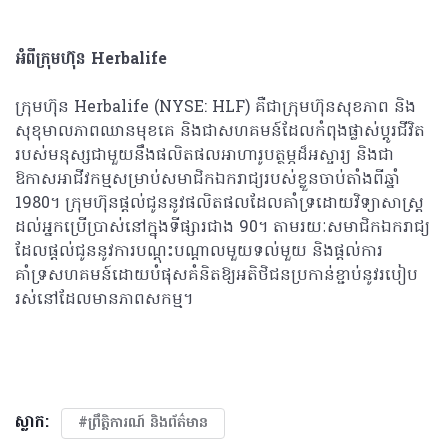
អំពីក្រុមហ៊ុន
Herbalife
ក្រុមហ៊ុន Herbalife (NYSE: HLF) គឺជាក្រុមហ៊ុនសុខភាព និង
សុខុមាលភាពឈានមុខគេ និងជាសហគមន៍ដែលកំពុងផ្លាស់ប្តូរជីវិត
របស់មនុស្សជាមួយនឹងផលិតផលអាហារូបត្ថម្ភដ៏អស្ចារ្យ និងជា
ឱកាសអាជីវកម្មសម្រាប់សមាជិកឯករាជ្យ​​របស់ខ្លួនចាប់តាំងពីឆ្នាំ
1980។ ក្រុមហ៊ុនផ្តល់ជូននូវផលិតផលដែលគាំទ្រដោយវិទ្យាសាស្រ្ត
ដល់អ្នកប្រើប្រាស់នៅក្នុងទីផ្សារជាង 90។ តាមរយៈសមាជិកឯករាជ្យ
ដែលផ្តល់ជូននូវការបណ្តុះបណ្តាលមួយទល់មួយ និងផ្តល់ការ
គាំទ្រសហគមន៍ដោយបំផុសគំនិតឱ្យអតិថិជនប្រកាន់ខ្ជាប់នូវរបៀប
រស់នៅដែលមានភាពសកម្ម។
ស្លាក:
#ព្រឹត្តិការណ៍ និងព័ត៌មាន