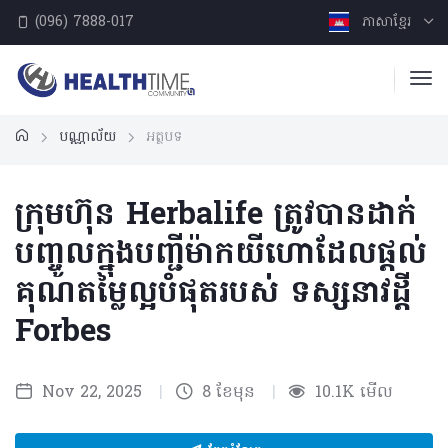
(096) 7888-017
ភាសាខ្មែរ
បណ្ណាល័យ
អត្ថបទ
ក្រុមហ៊ុន Herbalife ត្រូវ​បាន​ដាក់​
បញ្ចូល​ក្នុង​បញ្ជី​ម៉ាក​យីហោ​ដែលផ្តល់
គុណតម្លៃល្អ​បំផុតរបស់ ​ទស្សនាវដ្ដី
Forbes
Nov 22, 2025
|
8 ខែមុន
|
10.1K មើល