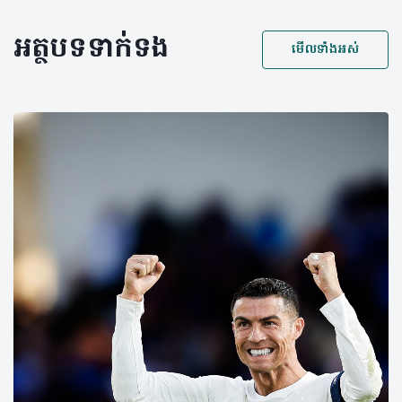
អត្ថបទទាក់ទង
មើលទាំងអស់