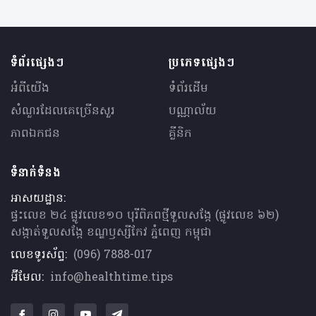
ទំព័រផ្សេងៗ
ប្រភេទផ្សេងៗ
អំពីយើង
ទំព័រដើម
សំណួរ​ដែលគេ​ច្រើន​សួរ
បណ្ណាល័យ
ភាពឯកជន
គ្លីនិក
ទំនាក់ទំនង
អាសយដ្ឋាន:
ផ្ទះលេខ ២៤ ផ្លូវលេខ១០ បុរីពិភពថ្មីទួលសង្កែ (ផ្លូវលេខ ៦២)
សង្កាត់ទួលសង្កែ ខណ្ឌឫស្សីកែវ ភ្នំពេញ កម្ពុជា
លេខទូរស័ព្ទ:
(096) 7888-017
អ៊ីមែល:
info@healthtime.tips