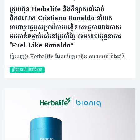
ក្រុមហ៊ុន Herbalife និងកីឡាករលំដាប់
ពិភពលោក Cristiano Ronaldo នាំយក
អាហារូបត្ថម្ភសម្រាប់ការបង្កើនសមត្ថភាពរាងកាយ
មកកាន់ទម្លាប់រស់នៅប្រចាំថ្ងៃ តាមរយៈយុទ្ធនាការ
"Fuel Like Ronaldo”
(ភ្នំពេញ)៖ Herbalife ដែលជាក្រុមហ៊ុន សហគមន៍ និងវេទិកាភ្ជាប់ទំនាក់ទំនង លំដាប់ថ្នាក់ពិភពលោក ផ្នែកសុខភាព និងសុខុមាលភាព បានប្រកាសដាក់ដំណើរការយុទ្ធនាការ "Fuel Like Ronaldo" ដែលជាគំនិតផ្តួចផ្តើមជាសកលមួយក្នុងការបំប្លែងរបបអាហារូបត្ថម្ភរបស់កីឡាករឆ្នើម និងយុទ្ធសាស្ត្របង្កើនសមត្ថភាពរាងកាយ ឱ្យទៅជាការណែនាំជាក់ស្តែងសម្រាប់អ្នកស្វែងរកសុខុមាលភាពទូទៅក្នុងជីវភាពប្រចាំថ្ងៃ។ ដោយផ្អែកលើបទពិសោធន៍ជាង ២០ ឆ្នាំក្នុងការផ្គត់ផ្គង់អាហារូបត្ថម្ភដល់កីឡាករឆ្នើមៗ ក្រុមហ៊ុន Herbalife បាននាំយកជំនាញអាហារូបត្ថម្ភដែលបានបញ្ជាក់ច្បាស់លាស់របស់ខ្លួន មកជូនដល់អ្នកដែលស្វែងរកសុខុមាលភាពនៅទូទាំងពិភពលោក។ លោកអ្នកអាចមើលសេចក្តីប្រកាសពេញលេញនៅទីនេះ៖ https://www.businesswire.com/news/home/20260508653160/en/ តាមរយៈបទពិសោធន៍ជាង ២០ ឆ្នាំក្នុងការធ្វើការជាមួយកីឡាករអាជីព រួមទាំងភាពជាដៃគូដ៏យូរអង្វែងជាមួយកំពូលកីឡាករលោក Cristiano Ronaldo ក្រុមហ៊ុន Herbalife កំពុងធ្វើឱ្យជំនាញផ្នែកអាហារូបត្ថម្ភកីឡារបស់ខ្លួនកាន់តែមានភាពទូលំទូលាយ ដើម្បីជួយអ្នកប្រើប្រាស់ក្នុងការបង្កើនថាមពល គាំទ្រដល់ការស្តារឡើងវិញនៃសុខភាព និងកសាងទម្លាប់ប្រចាំថ្ងៃឱ្យកាន់តែមានសុខភាពល្អ។ ការដាក់ចេញនូវយុទ្ធនាការនេះធ្វើឡើងស្របពេលដែលកំពុងមានការចាប់អារម្មណ៍ ព្រឹត្តិការណ៍បាល់ទាត់ដ៏ធំបំផុតនៅរដូវក្តៅខាងមុខនេះ ដែលបង្ហាញពីរបៀបដែលវិន័យ និងការរៀបចំខ្លួនរបស់កីឡាករឆ្នើមៗ អាចជម្រុញឱ្យមានទម្លាប់រស់នៅប្រកបដោយសុខភាពល្អបាន។ លោក Stephan Gratziani នាយកប្រតិបត្តិក្រុមហ៊ុន Herbalife បានមានប្រសាសន៍ថា៖ "អស់រយៈពេលជាងពីរទសវត្សរ៍មកហើយដែល Herbalife បានជួយកីឡាករឆ្នើមៗក្នុងការពង្រឹងសមត្ថភាពតាមរយៈកម្មវិធីអាហារូបត្ថម្ភដែលគាំទ្រដោយវិទ្យាសាស្ត្រ។ យុទ្ធនាការ 'Fuel Like Ronaldo' ធ្វើឱ្យជំនាញអាហារូបត្ថម្ភរបស់ Herbalife អាចឈានទៅដល់មនុស្សគ្រប់ៗគ្នា។ យើងកំពុងបញ្ជូលជំនាញផ្នែកអាហារូបត្ថម្ភសម្រាប់ការបង្កើនសមត្ថភាពកីឡា ជាមួយនឹងឧបករណ៍ឌីជីថលថ្មីៗ ដើម្បីបង្កើតប្រព័ន្ធដ៏សាមញ្ញ និងមានប្រសិទ្ធភាព ដែលអាចជួយឱ្យមនុស្សគ្រប់គ្នា អាចរស់​នៅដោយមានសុខភាពល្អ និងសកម្មជាងមុន"។ ពីវិទ្យាសាស្ត្រកីឡា មកកាន់ទម្លាប់ប្រចាំថ្ងៃ យុទ្ធនាការនេះធ្វើឱ្យវិទ្យាសាស្ត្រកីឡាដ៏ស្មុគស្មាញ ក្លាយជាដំណាក់កាលសាមញ្ញចំនួន ៤ ៖ ការរៀបចំ (Prepare): រៀនពីរបៀបរៀបចំរាងកាយរបស់អ្នកឱ្យបានត្រឹមត្រូវ ជាមួយនឹងអាហារូបត្ថម្ភដែលមានតុល្យភាព និងការផ្តល់​ជាតិទឹកឱ្យបានគ្រប់គ្រាន់ ការអនុវត្ត (Perform): ស្វែងរកយុទ្ធសាស្ត្រដើម្បីរក្សាថាមពល និងការផ្តោតអារម្មណ៍ក្នុងអំឡុងពេលការងារប្រចាំថ្ងៃ និងសកម្មភាពរាងកាយ ការស្តារឡើងវិញ (Recover): ស្វែងយល់ពីរបៀបស្តារកម្លាំង និងការជួសជុលសាច់ដុំប្រកបដោយប្រសិទ្ធភាព ការធ្វើឱ្យបានជាប់ៗគ្នា (Repeat): ធ្វើឱ្យការអនុវត្តទៅជាទម្លាប់ ដើម្បីបង្កើតមូលដ្ឋានគ្រឹះសម្រាប់សុខុមាលភាពរយៈពេលវែង ភាពជាដៃគូដែលបង្កើតឡើងផ្អែកលើសមត្ថភាព Herbalife គឺជាអាហារក្រឡុកប្រូតេអ៊ីនលេខ ១ និងជាម៉ាកយីហោអាហារូបត្ថម្ភជួយទ្រទ្រង់ការស់នៅសកម្មលេខ ១ ក្នុងពិភពលោក ដែលត្រូវបានជឿទុកចិត្តដោយកីឡាករ និងក្រុមអាជីពជាង ១២០ ក្នុងប្រភេទកីឡាជាង ៣៥។ ក្នុងវិស័យបាល់ទាត់ Herbalife បាននឹងកំពុងឧបត្ថម្ភជាង ២០ ក្រុមនៅទូទាំងពិភពលោក រួមទាំងកីឡាករ កីឡាការិនី ក្រុមបាល់ទាត់ ក៏ដូចជាកម្មវិធីអភិវឌ្ឍន៍យុវជនផងដែរ ដែលមានមូលដ្ឋានគ្រឹះតាមរយៈភាពជាដៃគូជាង ២០ ឆ្នាំជាមួយក្រុម LA Galaxy ដែលជាការឧបត្ថម្ភដ៏យូរជាងគេបំផុតក្នុងប្រវត្តិសាស្ត្រក្របខណ្ឌ Major League Soccer។ ទំនាក់ទំនងរបស់ Herbalife ជាមួយលោក Cristiano Ronaldo ឆ្លុះបញ្ចាំងពីការប្តេជ្ញាចិត្តរួមគ្នា ចំពោះអាហារូបត្ថម្ភដែលជំរុញដល់ការបញ្ចេញសកម្មភាពអនុវត្ត។ ចាប់តាំងពីឆ្នាំ ២០១៣ មក Herbalife បានគាំទ្រដល់ការហ្វឹកហាត់ និងការស្តារឡើងវិញរបស់លោក Ronaldo ជាមួយនឹងផលិតផលនានាដូចជា អាហារក្រុឡុកប្រូតេអ៊ីន, Formula 1, និង Herbalife24® CR7 Drive ដែលជាអាហារូបត្ថម្ភផ្តល់ជាតិទឹកដែលត្រូវបានបង្កើតឡើងដោយផ្ទាល់ជាមួយលោក Ronaldo ដើម្បីជួយបំពេញតម្រូវការនៃការប្រកួតក្នុងកម្រិតខ្ពស់។ ភាពជាដៃគូនេះបានឈានទៅដល់ការពង្រឹកខ្លួនក្នុងផ្នែកអាហារូបត្ថម្ភផ្ទាល់ខ្លួន រួមទាំងការវិនិយោគរបស់លោក Ronaldo ដោយផ្ទាល់ក្នុងវេទិកាឌីជីថល Pro2col™ Herbalife និងការទិញយកទ្រព្យសម្បត្តិរបស់ក្រុមហ៊ុន Bioniq ដែលជាក្រុមហ៊ុនអាហារបំប៉នផ្ទាល់ខ្លួនគាំទ្រដោយលោក Ronaldo ផងដែរ។ ការខិតខំទាំងអស់នេះ ឆ្លុះបញ្ចាំងពីចក្ខុវិស័យរួមក្នុងការធ្វើឱ្យអាហារូបត្ថម្ភកម្រិតខ្ពស់សម្រាប់កីឡាករ អាចឱ្យមនុស្សទូទៅប្រើប្រាស់បានកាន់តែងាយស្រួល។ យុទ្ធនាការនេះត្រូវបានបំផុសគំនិតដោយការងាររបស់ Herbalife ក្នុងវិស័យកីឡា និងឈរលើមូលដ្ឋានសាមញ្ញមួយ៖ កីឡាករឆ្នើមៗ មានភាពល្អិតល្អន់ក្នុងការរក្សាទម្លាប់របស់ពួកគេ គោលការណ៍គ្រឹះដូចគ្នានេះ ក៏អាចអនុវត្តចំពោះជីវិតប្រចាំថ្ងៃបានដែរ។ ឧទាហរណ៍ ការផ្តល់ជាតិទឹកដើរតួនាទីយ៉ាងសំខាន់ក្នុងការផ្តល់ថាមពល ការផ្តោតអារម្មណ៍ និងការស្តារឡើងវិញ ប៉ុន្តែមនុស្សជាច្រើននៅមិនទាន់បានយកចិត្តទុកដាក់លើរឿងនេះនោះឡើយ។ "Fuel Like Ronaldo" នាំមកនូវការយល់ដឹងទាំងនេះមកអនុវត្តជាក់ស្តែង ដោយបង្ហាញពីរបៀបដែលទម្លាប់សាមញ្ញ ជាប់លាប់ និងអាចបង្កើតឱ្យមានភាពខុសគ្នាដ៏មានន័យបាន។ លោក Cristiano Ronaldo បាននិយាយថា៖ "វិន័យក្នុងអាហារូបត្ថម្ភតែងតែជាផ្នែកសំខាន់នៃភាពជោគជ័យរបស់ខ្ញុំ ទាំងនៅលើទីលាន និងក្រៅទីលាន។ ខ្ញុំបានធ្វើការជាមួយ Herbalife ជាច្រើនឆ្នាំមកហើយ ហើយខ្ញុំជឿជាក់លើថាមពលនៃការផ្គត់ផ្គង់ថាមពលដែលមានរចនាសម្ព័ន្ធ និងមានភាពជាប់លាប់។ យុទ្ធនាការ 'Fuel Like Ronaldo' គឺនិយាយអំពីការចែករំលែកគោលការណ៍ទាំងនោះដើម្បីឱ្យគ្រប់ៗគ្នា អាចមានសមត្ថភាពក្នុងការបញ្ចេញសកម្មភាព ស្តារឡើងវិញ និងមានអារម្មណ៍ស្រស់ថ្លាបំផុតជារៀងរាល់ថ្ងៃ។" បទពិសោធន៍យុទ្ធនាការជាសកល យុទ្ធនាការ “Fuel Like Ronaldo” ត្រូវបានដាក់ឱ្យអនុវត្តជាសកលតាមរូបភាពផ្សេងៗគ្នាជាច្រើន។ កម្មវិធីនេះរួមមាន ការបង្កើតសកម្មភាពដ៏ជក់ចិត្តសម្រាប់អ្នកគាំទ្រក្នុងព្រឹត្តិការណ៍កីឡាធំៗ ការចែករំលែកចំណេះដឹងផ្នែកសុខភាពពីសំណាក់អ្នកជំនាញ និងកីឡាករល្បីៗលើបណ្តាញសង្គម ព្រមទាំងការផ្តល់បទពិសោធន៍តាមប្រព័ន្ធឌីជីថល ដែលអនុញ្ញាតឱ្យសាធារណជនអាចចូលទៅស្វែងយល់ពីវិធីសាស្ត្រថែរក្សាសុខភាព និងការផ្តល់ថាមពលដល់រាងកាយឱ្យបានល្អដូចកីឡាករអាជីព។ អ្នកចែកចាយឯករាជ្យរបស់ក្រុមហ៊ុន Herbalife ជាង ២ លាននាក់ គឺជាផ្នែកដ៏សំខាន់នៃគំនិតផ្តួចផ្តើមនេះ។ ពួកគាត់នឹងនាំយកយុទ្ធនាការនេះទៅកាន់សហគមន៍នានានៅជុំវិញពិភពលោក ដោយជួយណែនាំអតិថិជនឱ្យចេះអនុវត្តតាមជំហានទាំង ៤ នៃយុទ្ធនាការនេះ ទៅក្នុងទម្លាប់រស់នៅប្រចាំថ្ងៃ។ លើសពីនេះ យុទ្ធនាការនេះក៏នឹងបង្ហាញនូវអាហារូបត្ថម្ភដែលបំផុសគំនិតដោយលោក Ronaldo ផលិតឡើងពីផលិតផល Herbalife ដែលលោក Cristiano Ronaldo ប្រើប្រាស់ដោយផ្ទាល់។ នេះគឺជាវិធីដែលជួយឱ្យអ្នកប្រើប្រាស់ អាចទទួលបានបទពិសោធន៍ផ្ទាល់ពីរបៀបថែរក្សាសុខភាព និងការផ្តល់ថាមពលតាមបែបកីឡាករ Ronaldo។ ដើម្បីស្វែងយល់បន្ថែមអំពី Herbalife និងស្វែងយល់ពីលំហឌីជីថល "Fuel Like Ronaldo" សូមចូលទៅកាន់៖ www.fuellikeronaldo.com (1) Source: Euromonitor; CH2025ed, protein shake as sports protein powder, sports protein RTDs, meal replacement, supplement nutrition drinks & protein supplements; combined % RSP share GBO for 2024. (2) Source: Euromonitor; CH2025ed, active & lifestyle nutrition as weight management & wellbeing, sports nutrition and vitamins & dietary supplements definitions; combined % RSP share GBO for 2024. RTD = Ready to Drink; RSP = Retail Selling Price; GBO = Global Brand Owner. Herbalife is not affiliated with, endorsed by, or an official sponsor or partner of FIFA or the 2026 FIFA World Cup™. All trademarks are the property of their respective owners. អំពីក្រុមហ៊ុន Herbalife ក្រុមហ៊ុន Herbalife (NYSE: HLF) គឺជាក្រុមហ៊ុនសុខភាព និងសុខុមាលភាពឈានមុខគេ និងជាសហគមន៍ដែលកំពុងផ្លាស់ប្តូរជីវិតរបស់មនុស្សជាមួយនឹងផលិតផលអាហារូបត្ថម្ភដ៏អស្ចារ្យ និងជាឱកាសអាជីវកម្មសម្រាប់សមាជិកឯករាជ្យរបស់ខ្លួនចាប់តាំងពីឆ្នាំ 1980។ ក្រុមហ៊ុនផ្តល់ជូននូវផលិតផលដែលគាំទ្រដោយវិទ្យាសាស្រ្តដល់អ្នកប្រើប្រាស់នៅក្នុងទីផ្សារជាង 90។ តាមរយៈសមាជិកឯករាជ្យដែលផ្តល់ជូននូវការបណ្តុះបណ្តាលមួយទល់មួយ និងផ្តល់ការគាំទ្រសហគមន៍ដោយបំផុសគំនិតឱ្យអតិថិជនប្រកាន់ខ្ជាប់នូវរបៀបរស់នៅដែលមានភាពសកម្ម។
ព្រឹត្តិការណ៍ និងព័ត៌មាន