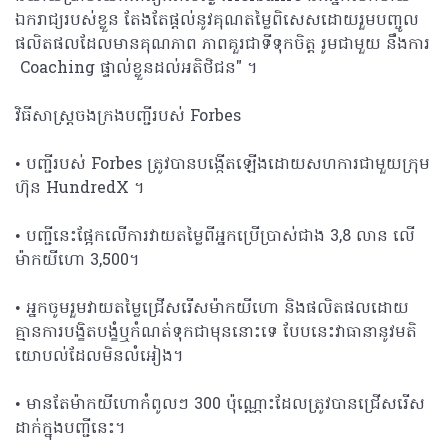
ឯករាជ្យ​របស់​ខ្លួន តែងតែ​ផ្តល់​នូវ​គុណតម្លៃ​ពិសេស​ដោយរួម​បញ្ចូល​
ផលិតផល​ដែល​មាន​គុណភាព ភាពគួរជាទីទុកចិត្ត រូមជាមួយ​ ​នឹង​ការ​
Coaching ផ្ទាល់ខ្លួនដល់អតិថិជន" ។
វិធីសាស្ត្រ​ចងក្រង​បញ្ជី​របស់ Forbes
• បញ្ជី​របស់ Forbes ត្រូវ​បាន​បង្កើត​ឡើង​ដោយ​សហការ​ជាមួយ​ក្រុម
ហ៊ុន HundredX ។
• បញ្ជី​នេះ​ផ្អែក​លើ​ការ​វាយតម្លៃ​ពី​អ្នក​ប្រើប្រាស់​ជាង 3,8 លាន លើ​
ម៉ាកយីហោ 3,500។
• អ្នកចូមរួមវាយតម្លៃ​ជ្រើសរើស​ម៉ាកយីហោ និង​ផលិតផល​​ដោយ
គ្មានការបង្ខិតបង្ខំឬកំណត់ទុកជាមុននោះទេ បែបនេះវាធានា​នូវ​មតិ​
យោបល់ដែលមិន​លំអៀង។
• មានតែម៉ាកយីហោ​កំពូលៗ 300 ប៉ុណ្ណោះដែលត្រូវបានជ្រើសរើស
ដាក់ក្នុងបញ្ជីនេះ។