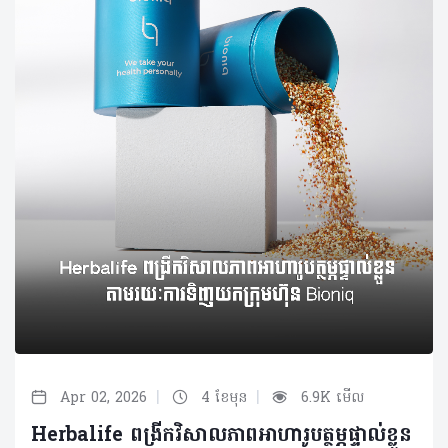
|
|
Apr 02, 2026
4 ខែមុន
6.9K មើល
Herbalife ពង្រីកវិសាលភាពអាហារូបត្ថម្ភផ្ទាល់ខ្លួន