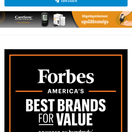
ចែករំលែក