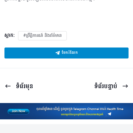
ស្លាក:
#ព្រឹត្តិការណ៍ និងព័ត៌មាន
ចែករំលែក
ទំព័រ​មុន
ទំព័រ​បន្ទាប់