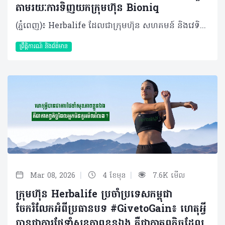
តាមរយៈការទិញយកក្រុមហ៊ុន Bioniq
(ភ្នំពេញ)៖ Herbalife ដែលជាក្រុមហ៊ុន សហគមន៍ និងវេទិកាភ្ជាប់ទំនាក់ទំនង លំដាប់ថ្នាក់ពិភពលោក ផ្នែកសុខភាព និងសុខុមាលភាពបានចែករំលែកអំពី ការប្រកាសអំពីកិច្ចព្រមព្រៀងក្នុងការទិញយកទ្រព្យសម្បត្តិមួយចំនួនពីក្រុមហ៊ុន Bioniq ដែលជាក្រុមហ៊ុនអាហារូបត្ថម្ភផ្ទាល់ខ្លួន ដែលមានមូលដ្ឋាននៅចក្រភពអង់គ្លេស។ ប្រតិបត្តិការនេះនឹងជម្រុញ Herbalife ឱ្យឈានទៅមុខមួយកម្រិតទៀត ក្នុងនាមជាក្រុមហ៊ុនសុខភាព និងសុខុមាលភាពដែលផ្អែកលើបច្ចេកវិទ្យា និងទិន្នន័យ។ លោក Stephan Gratziani នាយកប្រតិបត្តិក្រុមហ៊ុន Herbalife បានមានប្រសាសន៍ថា៖ “សុខភាព និងសុខុមាលភាព គឺកាន់តែមានលក្ខណៈផ្ទាល់ខ្លួន និងផ្អែកលើទិន្នន័យព័ត៌មាន។ តាមរយៈការបញ្ចូលបច្ចេកវិទ្យាអាហារូបត្ថម្ភផ្ទាល់ខ្លួនរបស់ Bioniq ជាមួយ Pro2col តាមរយៈបណ្តាញចែកចាយទូទាំងពិភពលោករបស់យើង គឺយើងកំពុងពង្រីកវិសាលភាពក្នុងការផ្តល់ជូននូវសុខុមាលភាពផ្ទាល់ខ្លួនក្នុងកម្រិតដ៏ធំធេងមួយ”។ Bioniq បង្កើតរូបមន្តអាហារូបត្ថម្ភផ្ទាល់ខ្លួនដោយប្រើប្រាស់បច្ចេកវិទ្យា ព័ត៌មានសុខភាពបុគ្គល និងមូលដ្ឋានទិន្នន័យជីវសញ្ញាផ្ទាល់ខ្លួន។ រូបមន្តអាហារូបត្ថម្ភរបស់ Bioniq ត្រូវបានរចនាឡើងសម្រាប់បុគ្គលជាច្រើនប្រភេទ ចាប់ពីអ្នកប្រើប្រាស់ទូទៅ រហូតដល់អត្តពលិកលំដាប់ពិភពលោក រួមទាំងលោក Cristiano Ronaldo ផងដែរ។ Bioniq នឹងមកបំពេញបន្ថែមលើ Pro2col និង Link BioSciences ដែលត្រូវបានទិញយកក្នុងគ្រាមុនដោយ Herbalife។ ការទិញយកទ្រព្យសម្បត្តិរបស់ Bioniq អនុញ្ញាតឱ្យ Herbalife អាចផ្តល់ជូននូវអាហារូបត្ថម្ភផ្ទាល់ខ្លួនកាន់តែទូលំទូលាយ និងបានកាន់តែច្រើនទម្រង់ជាងមុន។ ការរួមបញ្ចូលគ្នានៃបច្ចេកវិទ្យារបស់ Bioniq ជាមួយនឹងជំនាញផលិតកម្មរបស់ Herbalife នឹងអនុញ្ញាតឱ្យក្រុមហ៊ុនពង្រីកអាហាររូបត្ថម្ភបានក្នុងកម្រិតកាន់តែធំ និងកាន់តែលឿនរហ័ស។ លោក Vadim Fedotov ស្ថាបនិក និងជាប្រធានក្រុមហ៊ុន Bioniq បានមានប្រសាសន៍ថា៖ «ខ្ញុំបានបង្កើត Bioniq ក្នុងឆ្នាំ ២០១៩ ជាមួយនឹងចក្ខុវិស័យក្នុងការជួយមនុស្សដើម្បីធ្វើឱ្យសុខុមាលភាពរបស់ពួកគេកាន់តែប្រសើរ តាមរយៈវិធីសាស្ត្រអាហារូបត្ថម្ភ ដែលផ្អែកលើវិទ្យាសាស្ត្រ ដែលរួមបញ្ចូលទិន្នន័យជីវសញ្ញា និងរបៀបរស់នៅរបស់បុគ្គលផ្ទាល់ខ្លួន។ខ្ញុំរីករាយដែលបានចូលរួមជាមួយ Herbalife រួមជាមួយនឹងបណ្តាញចែកចាយទូទាំងពិភពលោក និងការប្តេជ្ញាចិត្តក្នុងការលើកកម្ពស់សុខុមាលភាពក្នុងកម្រិតជាសកលរបស់ Herbalife»។ លោក Cristiano Ronaldo ដែលជាដៃគូរបស់ Herbalife និងជាម្ចាស់ភាគហ៊ុនម្នាក់របស់ Bioniq ផងនោះ គាំទ្រយ៉ាងពេញទំហឹងនូវគោលដៅរបស់ Herbalife ក្នុងការនាំយកអាហាររូបត្តម្ភដែលរៀបចំតាមតម្រូវការបុគ្គល ទៅកាន់មនុស្សកាន់តែច្រើននៅទូទាំងពិភពលោក តាមរយៈបណ្តាញអ្នកចែកចាយឯករាជ្យដែលមានស្រាប់។ លោក Cristiano Ronaldo បានមានប្រសាសន៍ថា៖ “ពេញមួយអាជីពរបស់ខ្ញុំ ជីវមាត្រ (biometrics) និងអាហាររូបត្តម្ភផ្ទាល់ខ្លួន គឺជាចំណុចស្នូលក្នុងការជួយឱ្យខ្ញុំអាចធ្វើសកម្មភាព និងប្រកួតប្រជែងក្នុងកម្រិតខ្ពស់បំផុតមួយបាន។ ក្នុងនាមជាអ្នកប្រើប្រាស់ Herbalife និង Bioniq ផ្ទាល់ជាច្រើនឆ្នាំមកនេះ ខ្ញុំយល់ច្បាស់ថាការប្រើប្រាស់អាហារូបត្ថម្ភដែលរៀបចំឱ្យត្រូវតាមតម្រូវការជាក់ស្តែង ពិតជាមានសារៈសំខាន់ណាស់ក្នុងការជួយឱ្យរាងកាយ និងសមត្ថភាពរបស់ខ្ញុំអាចឡើងទៅដល់កម្រិតខ្ពស់បាន។ ខ្ញុំពិតជារីករាយណាស់ដែលបានឃើញ Bioniq ក្លាយជាផ្នែកមួយនៃវិសាលភាពដ៏ធំធេងរបស់ Herbalife ក្នុងការជម្រុញអោយមនុស្សបានយល់ដឹងអំពីអាហារូបត្ថម្ភក៏ដូចជាសុខមាលភាពផ្ទាល់ខ្លួន”។ ប្រតិបត្តិការនេះត្រូវបានរំពឹងថានឹងបញ្ចប់នៅក្នុងត្រីមាសទីពីរនៃឆ្នាំ២០២៦បន្ទាប់ពីឆ្លងកាត់ការត្រួតពិនិត្យតាមច្បាប់ និងលក្ខខណ្ឌផ្សេងៗរួចរាល់។តម្លៃសរុបនៃការទិញមានចំនួន ៥៥ លានដុល្លារ ហើយនឹងត្រូវបង់ក្នុងរយៈពេល ៥ ឆ្នាំ ដោយទូទាត់ដំបូងចំនួន ១០ លានដុល្លារនៅពេលបញ្ចប់កិច្ចសន្យា។ ក្រៅពីនេះ ក្រុមហ៊ុនក៏នឹងបន្ថែមទឹកប្រាក់រហូតដល់ ៩៥ លានដុល្លារទៀតផងដែរ ប្រសិនបើអាជីវកម្មនេះសម្រេចបានលទ្ធផលល្អទៅតាមគោលដៅនាពេលខាងមុខ។ ជាផ្នែកមួយនៃប្រតិបត្តិការនេះ Herbalife ក៏ទទួលបានសិទ្ធិទិញយក (call option) ក្រុមហ៊ុន Bioniq LAB ដែលជាបណ្តាញដាច់ដោយឡែកមួយផ្តោតលើម៉ូលេគុលតូចៗ និង peptides។ ជម្រើសនេះជួយឱ្យក្រុមហ៊ុនមានភាពបត់បែនក្នុងការសិក្សាពីឱកាសថ្មីៗក្នុងវិស័យនេះ ប្រកបដោយសុក្រិតភាព និងការប្រើប្រាស់ដើមទុនដោយមានប្រសិទ្ធភាព។ ផលិតផល Bioniq អាចរំពឹងថានឹងមាននៅចុងឆ្នាំ២០២៦នេះ តាមរយៈអ្នកចែកចាយឯករាជ្យ Herbalife ក្នុងប្រទេសមួយចំនួនក្នុងតំបន់អឺរ៉ុប និងសហរដ្ឋអាមេរិក ហើយទីផ្សារបន្ថែមទៀតនឹងមានជាបន្តបន្ទាប់នាពេលខាងមុខ។ អំពី Bioniq Bioniq ចាប់ផ្តើមដំណើរការក្នុងឆ្នាំ២០១៩ នៅទីក្រុងឡុងដ៍ ចក្រភពអង់គ្លេស ជាក្រុមហ៊ុនឈានមុខគេក្នុងការផ្តល់អាហារូបត្ថម្ភផ្ទាល់ខ្លួន ផ្អែកលើកម្រងសំណួរផ្ទាល់ខ្លួន និងទិន្នន័យដែលទទួលបានតាមរយៈការធ្វើតេស្តឈាមដោយផ្ទាល់។ Bioniq ផ្ដល់សេវាកម្មដឹកជញ្ជូនទូទាំងសកលលោក និងមានទិន្នន័យព័ត៌មានអាហារូបត្ថម្ភដ៏ធំសម្បើម ជួយឱ្យក្រុមហ៊ុនបង្កើតរូបមន្តអាហារូបត្ថម្ភផ្ទាល់ខ្លួនដល់មនុស្សរាប់សែននាក់ដោយកំណត់យកតែសារធាតុចិញ្ចឹម និងកម្រិតប្រើប្រាស់ណាដែលរាងកាយរបស់បុគ្គលម្នាក់ៗកំពុងខ្វះខាតពិតប្រាកដ។ សម្រាប់ព័ត៌មានបន្ថែម សូមចូលទៅកាន់៖ https://www.bioniq.com/ ។ អំពីក្រុមហ៊ុន Herbalife ក្រុមហ៊ុន Herbalife (NYSE: HLF) គឺជាក្រុមហ៊ុនសុខភាព និងសុខុមាលភាពឈានមុខគេ និងជាសហគមន៍ដែលកំពុងផ្លាស់ប្តូរជីវិតរបស់មនុស្សជាមួយនឹងផលិតផលអាហារូបត្ថម្ភដ៏អស្ចារ្យ និងជាឱកាសអាជីវកម្មសម្រាប់សមាជិកឯករាជ្យ​របស់ខ្លួនចាប់តាំងពីឆ្នាំ 1980។ ក្រុមហ៊ុនផ្តល់ជូននូវផលិតផលដែលគាំទ្រដោយវិទ្យាសាស្រ្តដល់អ្នកប្រើប្រាស់នៅក្នុងទីផ្សារជាង 90។ តាមរយៈសមាជិកឯករាជ្យដែលផ្តល់ជូននូវការបណ្តុះបណ្តាលមួយទល់មួយ និងផ្តល់ការគាំទ្រសហគមន៍ដោយបំផុសគំនិតឱ្យអតិថិជនប្រកាន់ខ្ជាប់នូវរបៀបរស់នៅដែលមានភាពសកម្ម។
ព្រឹត្តិការណ៍ និងព័ត៌មាន
|
|
Mar 08, 2026
4 ខែមុន
7.6K មើល
ក្រុមហ៊ុន Herbalife ប្រចាំប្រទេសកម្ពុជា
ចែករំលែកអំពីប្រធានបទ #GivetoGain៖ ហេតុអ្វី
បានជាការថែទាំសុខភាពខ្លួនឯង គឺជាកាតព្វកិច្ចដែល