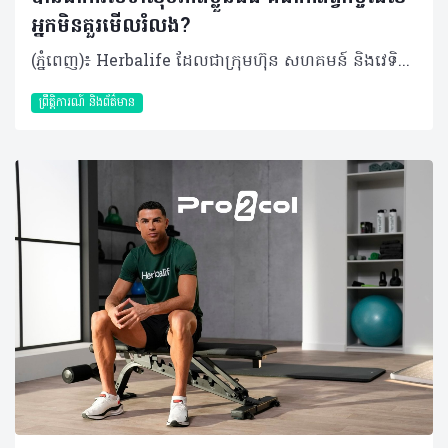
អ្នកមិនគួរមើលរំលង?
(ភ្នំពេញ)៖ Herbalife ដែលជាក្រុមហ៊ុន សហគមន៍ និងវេទិកាភ្ជាប់ទំនាក់ទំនង លំដាប់ថ្នាក់ពិភពលោក ផ្នែកសុខភាព និងសុខុមាលភាពបានចែករំលែកអំពី មូលហេតុដែលការថែទាំសុខភាពខ្លួនឯង គឺជាកាតព្វកិច្ចដែលអ្នកមិនគួរមើលរំលង។ ខណៈដែលយើងប្រារព្ធទិវានារីអន្តរជាតិឆ្នាំ ២០២៦ ប្រធានបទ #GiveToGain លើកទឹកចិត្តឱ្យមានការផ្លាស់ប្តូរវិជ្ជមានយូរអង្វែង មិនត្រឹមតែសម្រាប់អ្នកដទៃប៉ុណ្ណោះទេ ប៉ុន្តែគឺសម្រាប់ខ្លួនយើងផ្ទាល់ផងដែរ។ នៅក្នុងគ្រួសារជាច្រើននៅតំបន់អាស៊ីប៉ាស៊ីហ្វិក ស្ត្រីតែងតែរ៉ាប់រងតួនាទីជាច្រើនក្នុងពេលតែមួយ ជាអ្នកជំនាញនៅកន្លែងធ្វើការ ជាអ្នកសម្រេចចិត្តចំពោះកិច្ចការនានានៅផ្ទះ ហើយក៏ជាបង្គោលដ៏រឹងមាំផ្នែកស្មារតីសម្រាប់សមាជិកគ្រួសារទាំងមូលផងដែរ។ ការទទួលខុសត្រូវច្រើនទាំងនេះ តែងតែធ្វើឱ្យមានការទទួលទានអាហារមិនដិតដល់ ឬទាំងប្រញាប់ប្រញាល់ គេងមិនបានគ្រប់គ្រាន់ ភាពតានតឹងកើនឡើង ដែលនាំឱ្យសុខភាព និងសុខុមាលភាពធ្លាក់ចុះ ហើយជារឿយៗច្រើនតែត្រូវបានមើលរំលង។ ក្នុងនាមជាសមាជិកនៃក្រុមប្រឹក្សាយោបល់ផ្នែករបបអាហាររបស់ Herbalife ដែលធ្វើការជាមួយប្រទេសក្នុងតំបន់អាស៊ីប៉ាស៊ីហ្វិក មានការពិតមួយដែលខ្ញុំសង្កេតឃើញម្តងហើយម្តងទៀត៖ នៅពេលដែលស្ត្រីចាប់ផ្តើមវិនិយោគលើសុខភាពផ្ទាល់ខ្លួន គ្រួសារ កន្លែងធ្វើការ និងមនុស្សជំនាន់ក្រោយរបស់ពួកគេក៏ទទួលបានផលប្រយោជន៍ផងដែរ។ តាមរយៈការធ្វើការយ៉ាងជិតស្និទ្ធជាមួយស្ត្រីដែលត្រូវរ៉ាប់រងការទទួលខុសត្រូវច្រើន ប្រធានបទ #GiveToGain បានគូសបញ្ជាក់ពីការពិតដ៏សាមញ្ញមួយ៖ ការថែទាំសុខភាពខ្លួនឯង គឺជាមធ្យោបាយដ៏មានប្រសិទ្ធភាពបំផុតមួយ ដើម្បីរក្សាថាមពល និងភាពធន់ដែលចាំបាច់សម្រាប់ទ្រទ្រង់ទាំងការងារ និងគ្រួសារ។ ការផ្តល់ឱ្យរាងកាយ៖ តួនាទីនៃអាហារូបត្ថម្ភ និងជាតិទឹក ស្ត្រីនៅទូទាំងតំបន់ ក៏កំពុងប្រឈមមុខនឹងបញ្ហាអាហារូបត្ថម្ភដែលគួរឱ្យកត់សម្គាល់។ របាយការណ៍នានាបង្ហាញថា អត្រាលើសទម្ងន់ចំពោះមនុស្សពេញវ័យមានការកើនឡើងជាលំដាប់ ខណៈដែលបញ្ហាកុមារក្រិន និងជំងឺស្លេកស្លាំងនៅតែបន្តរីករាលដាលក្នុងចំណោមស្ត្រីក្នុងវ័យបន្តពូជ។ បន្ទុកទ្វេដងនេះប៉ះពាល់ដល់គ្រប់ទិដ្ឋភាពទាំងអស់ចាប់តាំងពីសុខភាពមាតា និងទារក រហូតដល់ថាមពលប្រចាំថ្ងៃ និងភាពរឹងមាំផ្នែកស្មារតី ដែលកាន់តែបញ្ជាក់ពីភាពចាំបាច់សម្រាប់ស្ត្រី ក្នុងការយកចិត្តទុកដាក់ពីសុខភាព និងសុខុមាលភាពរបស់ខ្លួនតាមរយៈការជ្រើសរើសដ៏ត្រឹមត្រូវ និងប្រកបដោយការយល់ដឹង។ អាហារូបត្ថម្ភគឺជាគ្រឹះនៃសុខភាព ដែលជួយទ្រទ្រង់ដល់កម្រិតថាមពល ស្ថិរភាពមេតាប៉ូលីស ប្រព័ន្ធភាពស៊ាំរឹងមាំ និងការឈានចូលវ័យជរាប្រកបដោយសុខភាពល្អពេញមួយជីវិតរបស់ស្ត្រី។ ការសិក្សានានាបានបង្ហាញថា កង្វះមីក្រូសារជាតិ ជាពិសេសជាតិដែក ហ្វូឡាត (folate) និងវីតាមីន B12 គឺជារឿងធម្មតាក្នុងចំណោមស្ត្រីក្នុងវ័យបន្តពូជនៅទូទាំងអាស៊ី បើទោះបីជាពួកគេទទួលបានបរិមាណកាឡូរីគ្រប់គ្រាន់ក៏ដោយ។ ការញ៉ាំទឹកឱ្យបានគ្រប់គ្រាន់ (ប្រហែល ២ លីត្រក្នុងមួយថ្ងៃ) ជួយឱ្យរាងកាយប្រើប្រាស់សារធាតុចិញ្ចឹមបានល្អ និងរក្សាមុខងារប្រចាំថ្ងៃ។ ដើម្បីរក្សាសុខភាពឱ្យបានល្អ ស្ត្រីគួរទម្លាប់យកទឹកតាមខ្លួន ជ្រើសរើសភេសជ្ជៈដែលមានជាតិស្ករទាប និងកម្រិតការញ៉ាំជាតិកាហ្វេអ៊ីនឱ្យបានសមស្រប ដើម្បីកុំឱ្យប៉ះពាល់ដល់តុល្យភាពជាតិទឹកក្នុងរាងកាយ។ ការផ្លាស់ប្តូរអ័រម៉ូន កំណត់តម្រូវការអាហារូបត្ថម្ភ ពេញមួយជីវិតរបស់ស្ត្រី តម្រូវការអាហារូបត្ថម្ភវិវឌ្ឍទៅតាមការផ្លាស់ប្តូរអ័រម៉ូន។ ឧទាហរណ៍៖ ក្នុងអំឡុងពេលមានរដូវ៖ ការបាត់បង់ជាតិដែកជាទៀងទាត់បានបង្កើនតម្រូវការអាហារដែលសម្បូរជាតិដែក ដូចជា សាច់គ្មានខ្លាញ់ សណ្តែកលីងទីល (lentils) សណ្តែកគ្រប់ប្រភេទ បន្លែស្លឹកបៃតង និងគ្រាប់ធញ្ញជាតិដែលបន្ថែមសារធាតុចិញ្ចឹម។ ការទទួលទានអាហារទាំងនេះ រួមជាមួយផ្លែឈើ និងបន្លែដែលសម្បូរវីតាមីន C នឹងជួយបង្កើនប្រសិទ្ធភាពនៃការបឺតស្រូបជាតិដែកចូលទៅក្នុងរាងកាយ។ ដំណាក់កាលអស់រដូវ៖ នាំមកនូវការប្រែប្រួលអ័រម៉ូន និងការផ្លាស់ប្តូរប្រព័ន្ធមេតាប៉ូលីស ដែលបង្កើនហានិភ័យនៃជំងឺសរសៃឈាមបេះដូង។ ដើម្បីទប់ស្កាត់បញ្ហានេះ ស្ត្រីគួរផ្ដោតលើការញ៉ាំបន្លែ ផ្លែឈើ និងអាហារសម្បូរអូមេហ្គា-៣ (ដូចជាត្រី និងគ្រាប់ធញ្ញជាតិ) ដើម្បីរក្សាកម្រិតកូឡេស្តេរ៉ុលឱ្យមានតុល្យភាព បន្ថែមពីនេះការញ៉ាំអាហារដែលមានជាតិសរសៃខ្ពស់ (ដូចជា សណ្តែក ផ្លែប៉ោមជាដើម) នឹងជួយគ្រប់គ្រងជាតិខ្លាញ់ក្នុងឈាម និងជួយឱ្យឆាប់ឆ្អែត ដែលមានប្រយោជន៍ខ្លាំងក្នុងការរក្សារាង និងទម្ងន់។ ចាប់ពីវ័យ ៤០ ឆ្នាំឡើងទៅ៖ ការថយចុះអរម៉ូនអ៊ឹស្ត្រូសែន (estrogen) អាចពន្លឿនការបាត់បង់កម្លាំងសាច់ដុំតាមអាយុ (sarcopenia)។ ការធ្វើសកម្មភាពរាងកាយឱ្យបានគ្រប់គ្រាន់ រួមទាំងការហាត់ប្រាណដែលផ្តោតលើការពង្រឹងកម្លាំង (resistance training) និងការទទួលទានប្រូតេអ៊ីនគ្រប់គ្រាន់ គឺចាំបាច់ណាស់សម្រាប់រក្សាសាច់ដុំ និងកម្លាំង។ ការប្រើប្រាស់អាហារបំប៉នអាចជួយបំពេញចន្លោះខ្វះខាតនៃរបបអាហារ ប៉ុន្តែគួរតែត្រូវបានរៀបចំឡើងឱ្យស្របតាមតម្រូវការបុគ្គល និងណែនាំដោយអ្នកជំនាញ ឬគ្រូបង្វឹកដែលមានការបណ្តុះបណ្តាលត្រឹមត្រូវ។ ទំនាក់ទំនងរវាងភាពតានតឹង ការគេង និងការគ្រប់គ្រងទម្ងន់ ការគេងលក់ស្កប់ស្កល់ ការហាត់ប្រាណ និងការគ្រប់គ្រងស្ត្រេស គឺជាកត្តាដែលមិនអាចខ្វះបានក្នុងការរក្សាទម្ងន់ និងសម្រស់ស្បែក។ ការអនុវត្តទម្លាប់ទាំងនេះឱ្យបានជាប់លាប់ នឹងជួយឱ្យអ័រម៉ូនមានតុល្យភាព ជម្រុញប្រព័ន្ធដុតរំលាយអាហារ និងជួយឱ្យរាងកាយមានសមត្ថភាពជួសជុលកោសិកាដែលខូចខាតឡើងវិញបានយ៉ាងល្អ។ ការហាត់ប្រាណកម្រិតមធ្យម ១៥០ នាទីក្នុងមួយសប្តាហ៍ រួមជាមួយលំហាត់ប្រាណដែលផ្តោតលើការពង្រឹងកម្លាំង ជួយពង្រឹងសរសៃឈាមបេះដូង សាច់ដុំ ឆ្អឹង និងគុណភាពនៃការគេង ដែលជាកត្តាចាំបាច់បំផុតសម្រាប់ស្ត្រីវ័យអស់រដូវ។ បន្ថែមពីនេះ ការគេងឱ្យទៀងពេល និងការកាត់បន្ថយការប្រើទូរស័ព្ទមុនចូលគេង គឺជាគ្រឹះដ៏សំខាន់ក្នុងការទ្រទ្រង់ប្រព័ន្ធដុតរំលាយអាហារ ជួយដល់ការគ្រប់គ្រងទម្ងន់ និងធានាបាននូវវ័យជរាដែលមានសុខភាពល្អ។ របបអាហារត្រឹមត្រូវ (ដូចជាអូមេហ្គា-៣ ញ៉ាំទឹកឱ្យគ្រប់គ្រាន់ និងទៀងពេល) ជួយកាត់បន្ថយស្ត្រេស ធ្វើឱ្យគេងលក់ស្រួល និងរក្សាតុល្យភាពអារម្មណ៍ឱ្យបានល្អ ទោះបីជាត្រូវប្រឈមនឹងសម្ពាធការងារប្រចាំថ្ងៃក៏ដោយ។ ការស្រាវជ្រាវក៏បានរកឃើញដែរថា ការគាំទ្រពីសង្គមជួយឱ្យស្ត្រីមានផ្លូវចិត្តល្អ និងដោះស្រាយបញ្ហាបានពូកែ។ កាលណាស្ត្រីមានសុខភាពល្អ វានឹងជម្រុញឱ្យគ្រួសារ សហគមន៍ និងសេដ្ឋកិច្ចទាំងមូល រីកចម្រើន និងរឹងមាំទៅតាមនោះដែរ។ សរុបសេចក្តីមកវិញ សុខុមាលភាពក្នុងរយៈពេលយូរអង្វែង កើតចេញពីការជ្រើសរើសថែទាំ និងចិញ្ចឹមបីបាច់រាងកាយឱ្យបានទៀងទាត់ជារៀងរាល់ថ្ងៃ ជាជាងការចាំទាល់តែមានរោគសញ្ញាឈឺទើបចាប់ផ្តើមការពារ។ អំពីក្រុមហ៊ុន Herbalife ក្រុមហ៊ុន Herbalife (NYSE: HLF) គឺជាក្រុមហ៊ុនសុខភាព និងសុខុមាលភាពឈានមុខគេ និងជាសហគមន៍ដែលកំពុងផ្លាស់ប្តូរជីវិតរបស់មនុស្សជាមួយនឹងផលិតផលអាហារូបត្ថម្ភដ៏អស្ចារ្យ និងជាឱកាសអាជីវកម្មសម្រាប់សមាជិកឯករាជ្យរបស់ខ្លួនចាប់តាំងពីឆ្នាំ 1980។ ក្រុមហ៊ុនផ្តល់ជូននូវផលិតផលដែលគាំទ្រដោយវិទ្យាសាស្រ្តដល់អ្នកប្រើប្រាស់នៅក្នុងទីផ្សារជាង 90។ តាមរយៈសមាជិកឯករាជ្យដែលផ្តល់ជូននូវការបណ្តុះបណ្តាលមួយទល់មួយ និងផ្តល់ការគាំទ្រសហគមន៍ដោយបំផុសគំនិតឱ្យអតិថិជនប្រកាន់ខ្ជាប់នូវរបៀបរស់នៅដែលមានភាពសកម្ម។
ព្រឹត្តិការណ៍ និងព័ត៌មាន