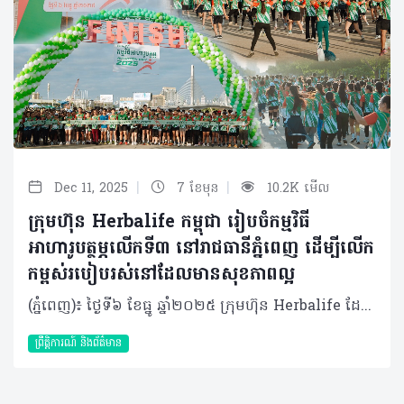
|
|
Dec 11, 2025
7 ខែមុន
10.2K មើល
ក្រុមហ៊ុន Herbalife កម្ពុជា រៀបចំកម្មវិធី
អាហារូបត្ថម្ភលើកទី៣ នៅរាជធានីភ្នំពេញ ដើម្បីលើក
កម្ពស់របៀបរស់នៅដែលមានសុខភាពល្អ
(ភ្នំពេញ)៖ ថ្ងៃទី៦ ខែធ្នូ ឆ្នាំ២០២៥ ក្រុមហ៊ុន Herbalife ដែលជាក្រុមហ៊ុនសហគមន៍ និងវេទិកាភ្ជាប់ទំនាក់ទំនង លំដាប់ថ្នាក់ពិភពលោក ផ្នែកសុខភាព និងសុខុមាលភាព បានរៀបចំ កម្មវិធីអាហារូបត្ថម្ភលើកទី៣នៅលើទឹកដីកោះនរា រាជធានីភ្នំពេញ។ គំនិតផ្តួចផ្តើមនៃកម្មវិធីនេះ មានគោលបំណងបំពាក់បំប៉ន និងពង្រឹងនូវចំណេះដឹងចាំបាច់អំពីអាហារូបត្ថម្ភ និងតួនាទីដ៏សំខាន់របស់វាក្នុងសុខភាពទូទៅ និងសុខុមាលភាពប្រចាំថ្ងៃក៏ដូចជាចូលរួមលើកទឹកចិត្តឱ្យមានការទទួលយកនូវទម្លាប់រស់នៅដែលមានសុខភាពល្អ និងសកម្មផងដែរ។ កម្មវិធីអាហារូបត្ថម្ភលើកទី៣ នៅរាជធានីភ្នំពេញ បានទាក់ទាញអ្នកចូលរួមរាប់រយនាក់ ដែលក្នុងចំណោមពួកគេជាច្រើននាក់មានឱកាសទទួលបានការណែនាំអំពីអាហារូបត្ថម្ភ និងកាយសម្បទាផ្ទាល់ខ្លួនពីអ្នកជំនាញសុខភាព និងអាហារូបត្ថម្ភកំពូលៗ ក៏ដូចជាទទួលបានការប្រឹក្សាយោបល់ជាមួយគ្រូពេទ្យជំនាញដោយឥតគិតថ្លៃផងដែរ។ នៅក្នុងព្រឹត្តិការណ៍នេះ ក៏មានរួមបញ្ចូលនូវសកម្មភាពកំសាន្តសប្បាយៗជាច្រើនទៀតផងដែរ ដែលរួមមាន ការរត់លេងកម្សាន្ត 5K (5K Fun Run), ការទទួលទានអាហារក្រឡុកដោយឥតគិតថ្លៃ, ការរាំ Zumba, Experience Pass(បាល់ទាត់ខ្នាតតូច, បាល់ទាត់លើតុ, វាយសី, កីឡាបាល់បោះ), មាតិកាចែករំលែកអំពីសុខភាព (Doctor Talk) ដោយ លោកវេជ្ជបណ្ឌិត និត ប៊ុនតុងយី, ការពិគ្រោះយោបល់សុខភាពដោយឥតគិតថ្លៃពីវេជ្ជបណ្ឌិតមកពីមន្ទីរពេទ្យសកល និង ការ៉េម F1 ដែលធ្វើពីផលិតផល Formula 1 របស់យើងផ្ទាល់តែម្តង។ លើសពីនេះទៅទៀត ស្តង់បង្ហាញរបស់ក្រុមហ៊ុន Herbalife កម្ពុជា នៅក្នុងព្រឹត្តិការណ៍នេះបានជម្រុញការពិភាក្សា និងសកម្មភាពដែលផ្តោតលើសុខភាព និងអាហារូបត្ថម្ភ ដោយបានទាក់ទាញអ្នកចូលរួមយ៉ាងច្រើនកុះករ។ លោក Vu Van Thang ប្រធានចាត់ការទូទៅក្រុមហ៊ុន Herbalife ប្រចាំប្រទេសវៀតណាម និងកម្ពុជា បានថ្លែងថា៖ «យើងពិតជារីករាយខ្លាំងណាស់ដែលកម្មវិធីអាហារូបត្ថម្ភនៅរាជធានីភ្នំពេញបន្តទទួលបានការគាំទ្រយ៉ាងខ្លាំងពីសាធារណជន។ គំនិតផ្តួចផ្តើមនេះគឺជាសក្ខីភាពមួយទៀតចំពោះការប្តេជ្ញាចិត្តមិនរាថយរបស់យើងក្នុងការលើកកម្ពស់ស្មារតី សុខភាព និងសុខុមាលភាព និងសហគមន៍នៅក្នុងប្រទេសកម្ពុជា តាមរយៈការលើកទឹកចិត្តសាធារណជនឱ្យទទួលយកនូវរបៀបរស់នៅដែលមានសុខភាពល្អ និងសកម្ម។ ពួកយើងក៏មានមោទកភាពយ៉ាងរីករាយផងដែរ ដែលអ្នកចែកចាយឯករាជ្យ និងបុគ្គលិកទាំងអស់របស់យើងបានចូលរួមខ្នះខ្នែងយ៉ាងសកម្មនៅក្នុងព្រឹត្តិការណ៍នេះ»។ កម្មវិធីអាហារូបត្ថម្ភរបស់ក្រុមហ៊ុន Herbalife ត្រូវបានរៀបចំឡើងជាលើកដំបូងនៅក្នុងឆ្នាំ ២០២៣ ហើយក៏បានក្លាយជាព្រឹត្តិការណ៍សុខភាពសាធារណៈប្រចាំឆ្នាំមួយនៅក្នុងរាជធានីភ្នំពេញ ដែលទាក់ទាញការចូលរួមពីមនុស្សរាប់រយនាក់ទូទាំងប្រទេស។ អំពីក្រុមហ៊ុន Herbalife ក្រុមហ៊ុន Herbalife (NYSE: HLF) គឺជាក្រុមហ៊ុនសុខភាព និងសុខុមាលភាពឈានមុខគេ និងជាសហគមន៍ដែលកំពុងផ្លាស់ប្តូរជីវិតរបស់មនុស្សជាមួយនឹងផលិតផលអាហារូបត្ថម្ភដ៏អស្ចារ្យ និងជាឱកាសអាជីវកម្មសម្រាប់សមាជិកឯករាជ្យរបស់ខ្លួនចាប់តាំងពីឆ្នាំ 1980។ ក្រុមហ៊ុនផ្តល់ជូននូវផលិតផលដែលគាំទ្រដោយវិទ្យាសាស្រ្តដល់អ្នកប្រើប្រាស់នៅក្នុងទីផ្សារជាង 90។ តាមរយៈសមាជិកឯករាជ្យដែលផ្តល់ជូននូវការបណ្តុះបណ្តាលមួយទល់មួយ និងផ្តល់ការគាំទ្រសហគមន៍ដោយបំផុសគំនិតឱ្យអតិថិជនប្រកាន់ខ្ជាប់នូវរបៀបរស់នៅដែលមានភាពសកម្ម។
ព្រឹត្តិការណ៍ និងព័ត៌មាន