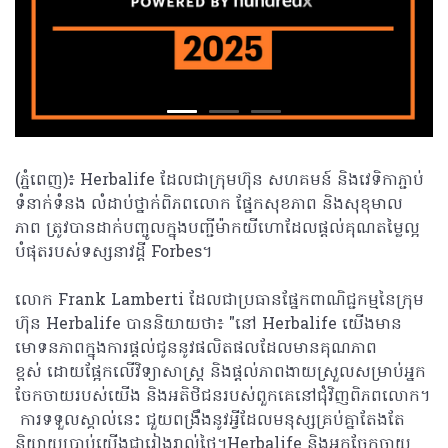
(ភ្នំពេញ)៖ Herbalife ដែលជាក្រុមហ៊ុន សហគមន៍ និងវេទិកាភ្ជាប់
ទំនាក់ទំនង លំដាប់ថ្នាក់ពិភពលោក ផ្នែកសុខភាព និងសុខុមាល
ភាព ត្រូវ​បាន​ដាក់​បញ្ចូល​ក្នុង​បញ្ជី​ម៉ាក​យីហោ​ដែលផ្តល់គុណតម្លៃល្អ​
បំផុតរបស់​ទស្សនាវដ្ដី Forbes។
លោក Frank Lamberti ដែល​ជា​ប្រធាន​ផ្នែក​ពាណិជ្ជកម្ម​នៃ​ក្រុម
ហ៊ុន Herbalife បាន​និយាយ​ថា៖ "នៅ Herbalife យើងមាន​
មោទនភាព​ក្នុង​ការ​ផ្តល់​ជូន​នូវ​ផលិតផល​ដែល​មាន​គុណភាព​
ខ្ពស់ ដោយ​ផ្អែក​លើ​វិទ្យាសាស្រ្ត និងផ្តល់ភាពងាយ​ស្រួលសម្រាប់​អ្នក​
ចែកចាយ​របស់​យើង និង​អតិថិជន​របស់​ពួក​គេ​នៅ​ជុំវិញ​ពិភពលោក។
ការ​ទទួល​ស្គាល់​នេះ ជួយពង្រឹង​នូវ​អ្វី​ដែល​មនុស្សគ្រប់គ្នាតែងតែ
និយាយ​ប្រាប់​យើង​ជា​រៀងរាល់​ថ្ងៃ។Herbalife និង​អ្នក​ចែកចាយ