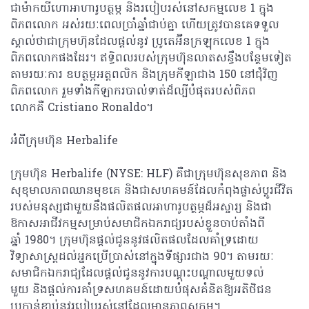
ជាម៉ាកយីហោ​អាហារូបត្ថម្ភ ​និង​របៀប​រស់នៅ​​សកម្មលេខ 1 ក្នុង​
ពិភពលោក អស់​រយៈពេលប្រាំ​ឆ្នាំ​ជាប់​គ្នា ហើយ​ត្រូវ​បាន​គេ​ទទួល​
ស្គាល់​ថា​ជាក្រុមហ៊ុនដែលផ្តល់នូវ ប្រូតេអ៊ីន​ក្រឡុក​លេខ 1 ក្នុង​
ពិភពលោកផងដែរ។​ ឥទ្ធិពល​របស់​ក្រុមហ៊ុន​លាត​សន្ធឹង​បន្ថែម​ទៀត​
តាមរយៈ​ការ ឧបត្ថម្ភ​អត្តពលិក និង​ក្រុម​កីឡាជាង 150 នៅ​ជុំវិញ​
ពិភពលោក រួម​ទាំង​កីឡាករ​បាល់ទាត់​ដ៏ល្បីបំផុតរបស់ពិភព
លោកគឺ Cristiano Ronaldo។
អំពីក្រុមហ៊ុន Herbalife
ក្រុមហ៊ុន Herbalife (NYSE: HLF) គឺជាក្រុមហ៊ុនសុខភាព និង
សុខុមាលភាពឈានមុខគេ និងជាសហគមន៍ដែលកំពុងផ្លាស់ប្តូរជីវិត
របស់មនុស្សជាមួយនឹងផលិតផលអាហារូបត្ថម្ភដ៏អស្ចារ្យ និងជា
ឱកាសអាជីវកម្មសម្រាប់សមាជិកឯករាជ្យ​របស់ខ្លួនចាប់តាំងពី
ឆ្នាំ 1980។ ក្រុមហ៊ុនផ្តល់ជូននូវផលិតផលដែលគាំទ្រដោយ
វិទ្យាសាស្រ្តដល់អ្នកប្រើប្រាស់នៅក្នុងទីផ្សារជាង 90។ តាមរយៈ
សមាជិកឯករាជ្យដែលផ្តល់ជូននូវការបណ្តុះបណ្តាលមួយទល់
មួយ និងផ្តល់ការគាំទ្រសហគមន៍ដោយបំផុសគំនិតឱ្យអតិថិជន
ប្រកាន់ខ្ជាប់នូវរបៀបរស់នៅដែលមានភាពសកម្ម។