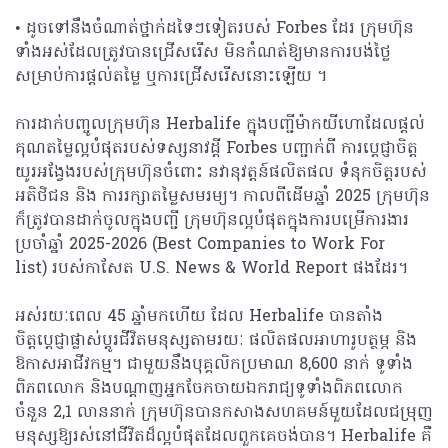
• ដូច​ទៅ​នឹង​ចំណាត់ថ្នាក់​ដទៃៗទៀតរបស់ Forbes ដែរ ក្រុមហ៊ុន​
ទាំងអស់ដែលត្រូវបានជ្រើសរើស មិនកំណត់ឱ្យមានការបង់​ថ្លៃ
សម្រាប់​ការ​ផ្តល់តម្លៃ ឬ​ការ​ជ្រើសរើសនោះ​ឡើយ ។
ការ​ដាក់​បញ្ចូល​ក្រុមហ៊ុន Herbalife ក្នុង​បញ្ជី​ម៉ាក​យីហោ​ដែលផ្តល់
គុណតម្លៃល្អ​បំផុតរបស់​ទស្សនាវដ្ដី Forbes បញ្ជាក់​ពី ការ​ប្តេជ្ញា​ចិត្ត​
យូរអង្វែងរបស់​ក្រុមហ៊ុន​ចំពោះ នវានុវត្តន៍​ផលិតផល ទំនុក​ចិត្ត​របស់​
អតិថិជន និង ការរក្សាតម្លៃសមរម្យ។ កាល​ពី​ដើម​ឆ្នាំ​ 2025 ក្រុមហ៊ុន​
ក៏​ត្រូវបានដាក់ចូលក្នុង​បញ្ជី ក្រុមហ៊ុន​ល្អ​បំផុត​ក្នុង​ការបម្រើការងារ
ប្រចាំឆ្នាំ 2025-2026 (Best Companies to Work For
list) របស់​កាសែត U.S. News & World Report ផងដែរ។
អស់រយៈពេល 45 ឆ្នាំមកហើយ ដែល Herbalife បានតាំង
ចិត្តប្តេជ្ញាផ្លាស់ប្ដូរ​ជីវិត​មនុស្ស​តាមរយៈ​ ផលិតផល​អាហារូបត្ថម្ភ និង
ឱកាស​អាជីវកម្ម​។ ជាមួយ​នឹង​បុគ្គលិក​ប្រមាណ 8,600 នាក់ ទូទាំង​
ពិភពលោក និង​បណ្តាញ​អ្នក​ចែកចាយ​ឯករាជ្យ​ទូទាំង​ពិភពលោក​
ចំនួន 2,1 លាន​នាក់ ក្រុមហ៊ុន​បាន​កសាង​សហគមន៍​មួយ​ដែលជម្រុញ​
មនុស្ស​ឱ្យ​រស់នៅ​ជីវិត​ដ៏​ល្អ​បំផុត​ដែលពួក​គេចង់បាន។ Herbalife គឺ​