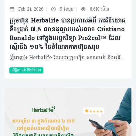
|
|
Feb 21, 2026
5 ខែមុន
8.6K មើល
ក្រុមហ៊ុន Herbalife បានប្រកាសអំពី ការវិនិយោគ
ទឹកប្រាក់ ៧.៥ លានដុល្លាររបស់លោក Cristiano
Ronaldo ទៅក្នុងបច្ចេកវិទ្យា Pro2col™ ដែល
ស្មើរនឹង ១០% នៃចំណែកភាគហ៊ុនសរុប
(ភ្នំពេញ)៖ Herbalife ដែលជាក្រុមហ៊ុន សហគមន៍ និងវេទិកាភ្ជាប់ទំនាក់ទំនង លំដាប់ថ្នាក់ពិភពលោក ផ្នែកសុខភាព និងសុខុមាលភាពនៅថ្ងៃនេះបានប្រកាសថា កីឡាករអន្តរជាតិលោក Cristiano Ronaldo បានទិញយកភាគហ៊ុន ១០% នៅក្នុងក្រុមហ៊ុន HBL Pro2col Software, LLC ដែលជាក្រុមហ៊ុនបុត្រសម្ព័ន្ធកាន់កាប់ទាំងស្រុងដោយក្រុមហ៊ុន Herbalife និងជាម្ចាស់កាន់កាប់បច្ចេកវិទ្យា Pro2col។ Pro2col គឺជាប្រព័ន្ធប្រតិបត្តិការសុខភាព និងសុខុមាលភាពផ្ទាល់ខ្លួនតាមបែបឌីជីថលជំនាន់ចុងក្រោយបង្អស់របស់ Herbalife ដែលត្រូវបានរចនាឡើងដើម្បីជំរុញការចូលរួមប្រចាំថ្ងៃ ការផ្លាស់ប្តូរឥរិយាបថប្រកបដោយនិរន្តរភាព និងលទ្ធផលដែលអាចវាស់វែងបាន តាមរយៈវិធីសាស្ត្រសុខុមាលភាពដែលផ្អែកលើទិន្នន័យដែលមានរចនាសម្ព័ន្ធច្បាស់លាស់។ លោក Ronaldo បានវិនិយោគទឹកប្រាក់ចំនួន ៧.៥ លានដុល្លារ រួមជាមួយការប្តេជ្ញាចិត្តក្នុងការផ្តល់នូវសេវាកម្ម និងសិទ្ធិឧបត្ថម្ភដល់ Pro2col Software។ ការវិនិយោគនេះសបញ្ជាក់ឱ្យឃើញពីការប្តេជ្ញាចិត្តរបស់លោកចំពោះសុខភាព និងអាហារូបត្ថម្ភ។ វាក៏ឆ្លុះបញ្ចាំងពីទំនុកចិត្តរបស់លោកចំពោះអនាគតនៃអាហារូបត្ថម្ភផ្ទាល់ខ្លួន និងចក្ខុវិស័យរបស់ Herbalife ក្នុងការធ្វើឱ្យកម្មវិធីសុខុមាលភាពផ្ទាល់ខ្លួននេះ អាចត្រូវបានប្រើប្រាស់បានទូលំទូលាយទូទាំងពិភពលោក ដោយរួមបញ្ចូលគ្នានូវបច្ចេកវិទ្យាច្នៃប្រឌិត និងសហគមន៍អ្នកចែកចាយដ៏ធំរបស់យើង។ Herbalife បានក្លាយជាដៃគូអាហារូបត្ថម្ភរបស់លោក Ronaldo ចាប់តាំងពីឆ្នាំ ២០១៣ មកម្ល៉េះ ដោយលោកបានដើរតួចយ៉ាងសំខាន់ក្នុងការចូលរួមជម្រុញការប្រើប្រាស់អាហារូបត្ថម្ភឱ្យកាន់តែប្រសើរឡើងនៅទូទាំងពិភពលោក។ កន្លងមក Herbalife និងលោក Ronaldo បានសហការគ្នាលើការដាក់ចេញនូវផលិតផល Herbalife24® CR7 Drive ដែលជាភេសជ្ជៈកីឡាដែលត្រូវបានបង្កើតឡើងដើម្បីបំពេញតម្រូវការអាហារូបត្ថម្ភ និងតម្រូវការសម្រាប់ការលេងកីឡារបស់វីរបុរសបាល់ទាត់ពិភពលោករូបនេះ និងផ្តល់អត្ថប្រយោជន៍ដល់កីឡាករគ្រប់កម្រិតនៅជុំវិញពិភពលោក។ លោក Stephan Gratziani អគ្គនាយកប្រតិបត្តិក្រុមហ៊ុន Herbalife បានមានប្រសាសន៍ថា៖ «លោក Cristiano គឺជាដៃគូដ៏មានតម្លៃអស់រយៈពេលជាងមួយទសវត្សរ៍មកហើយ ហើយការសម្រេចចិត្តរបស់លោកក្នុងការទិញយកភាគហ៊ុននៅក្នុង Pro2col គឺជាចំណុចរបត់ដ៏សំខាន់មួយនៅក្នុងទំនាក់ទំនងរបស់យើង»។ «ការវិនិយោគរបស់លោកឆ្លុះបញ្ចាំងពីជំនឿរួមគ្នាលើឥទ្ធិពលនៃអាហារូបត្ថម្ភ ទិន្នន័យ បញ្ញាសិប្បនិម្មិត និងការលើកកម្ពស់ការយល់ដឹងផ្ទាល់ខ្លួន ដើម្បីជំរុញឱ្យលទ្ធផលសុខភាពបុគ្គលកាន់តែប្រសើរឡើងៗ ក៏ដូចជាពង្រឹងទំនុកចិត្តរបស់លោកទៅលើរបស់ Pro2col​ ផងដែរ»។ Pro2col ប្រើប្រាស់ទិន្នន័យផ្ទាល់ខ្លួនរបស់បុគ្គលម្នាក់ៗ ដើម្បីបង្កើតផែនការសុខុមាលភាពជាក់លាក់សម្រាប់បុគ្គលនោះ ជាមួយនឹងប្រព័ន្ធតាមដានអាហារូបត្ថម្ភឆ្លាតវៃ។ កម្មវិធីនេះអាចសម្របខ្លួនទៅទៅតាមរបៀបរស់នៅរបស់បុគ្គលម្នាក់ៗ ដែលវានឹងធ្វើឱ្យកម្មវិធីសុខុមាលក្លាយជារឿងសាមញ្ញ និងមានលក្ខណៈឯកជន។ ចំណុចស្នូលរបស់វាគឺ Pro2Score ដែលជាប្រព័ន្ធវាយតម្លៃសុខុមាលភាព នឹងតាមដានចំណុចសំខាន់ៗ ដែលត្រូវបានរចនាឡើងដើម្បីផ្តល់នូវភាពច្បាស់លាស់ ការលើកទឹកចិត្ត និងទិន្នន័យដែលអាចយកមកអនុវត្តបានជាក់ស្តែង។លើសពីនេះទៅទៀត Pro2col ក៏ផ្តល់ជូនអ្នកចែកចាយឯករាជ្យរបស់ Herbalife នូវឧបករណ៍ចាំបាច់ និងចំណេះដឹងបន្ថែមអំពីវេទិកានេះ ដើម្បីជួយគាំទ្រដល់អតិថិជនរបស់ពួកគេឱ្យទទួលបាននូវកម្មវិធីសុខុមាលភាពផ្ទាល់ខ្លួនដែលអាចចូលប្រើប្រាស់បានដោយងាយ និងអាចពង្រីកវិសាលភាពបានវែងឆ្ងាយបន្តទៀត។ លោក Cristiano Ronaldo បានមានប្រសាសន៍ថា៖ «បន្ទាប់ពីបានរួមរស់ជាមួយគ្នាអស់រយៈពេលជាងមួយទសវត្សរ៍ ទំនាក់ទំនងរបស់យើងមានមូលដ្ឋានលើទំនុកចិត្ត និងចក្ខុវិស័យរួមគ្នា។ ការវិនិយោគលើ Pro2col វាហាក់បីដូចជាការវិវត្តន៍តាមបែបធម្មជាតិដូច្នោះ។ ក្រៅតែអំពីការរតំណាងឱ្យ Herbalife នេះគឺជាការជួយរៀបចំ និងពង្រីកវេទិកាមួយដែលអាចផ្លាស់ប្តូររបៀបដែលមនុស្សអាចយកចិត្តទុកដាក់ទៅលើសុខភាព និងសុខុមាលភាពរបស់ពួកគេបានយ៉ាងពិតប្រាកដ»។ លោកក៏មានប្រសាសន៍បន្ថែមទៀតផងដែរថា «ខ្ញុំបានឃើញដោយផ្ទាល់ភ្នែកពីរបៀបដែល Herbalife រួមបញ្ចូលគ្នាទាំងវិទ្យាសាស្ត្រ ការច្នៃប្រឌិត និងការគាំទ្រដែលមានលក្ខណៈឯកជន ដើម្បីធ្វើឱ្យបញ្ហាសុខភាព និងសុខុមាលភាពកាន់តែងាយស្រួលចូលប្រើប្រាស់។ ការធ្វើការងាររួមគ្នាជាមួយ Herbalife ដើម្បីបង្កើតអ្វីមួយដែលមានឥទ្ធិពលយូរអង្វែង គឺជាអ្វីដែលជំរុញទឹកចិត្តខ្ញុំនៅក្នុងដំណាក់កាលនៃអាជីពរបស់ខ្ញុំនេះ»។ Pro2col គាំទ្រដល់យុទ្ធសាស្ត្ររយៈពេលវែងរបស់ Herbalife ក្នុងការក្លាយជាវេទិកាសុខភាព និងសុខុមាលភាពដែលតភ្ជាប់គ្នា និងផ្អែកលើទិន្នន័យ ដោយរួមបញ្ចូលនូវផលិតផលដែលមានគុណភាព សហគមន៍ដ៏ធំបញ្ញាសិប្បនិម្មិត និងសមត្ថភាពឌីជីថល ដើម្បីបម្រើអតិថិជនទូទាំងពិភពលោកឱ្យកាន់តែប្រសើរឡើង។ Herbalife បានចាប់ផ្តើមការសាកល្បង (beta rollout) Pro2col ជាដំណាក់កាលជាយុទ្ធសាស្ត្រ ដោយមានគោលបំណងប្រមូលការយល់ដឹងពីអ្នកប្រើប្រាស់ក្នុងទីផ្សារ ដែលនឹងគាំទ្រដល់ការចេញផ្សាយជាលក្ខណៈពាណិជ្ជកម្មកាន់តែទូលំទូលាយនាពេលអនាគល។ បច្ចុប្បន្ន ការចូលប្រើប្រាស់ដំណាក់កាលសាកល្បងនេះ មានសម្រាប់អ្នកចែកចាយ និងអតិថិជននៅក្នុងសហរដ្ឋអាមេរិក កាណាដា និងព័រតូរីកូតែប៉ុណ្ណោះ។ ក្រុមហ៊ុនរំពឹងថានឹងពង្រីកការចូលប្រើប្រាស់ដំណាក់កាលសាកល្បងទៅកាន់ទីផ្សារអន្តរជាតិបន្ថែមទៀត ដោយចាប់ផ្តើមពីទីផ្សារជ្រើសរើសក្នុងតំបន់ EMEA ក្នុងឆ្នាំ ២០២៦។ អំពីក្រុមហ៊ុន Herbalife ក្រុមហ៊ុន Herbalife (NYSE: HLF) គឺជាក្រុមហ៊ុនសុខភាព និងសុខុមាលភាពឈានមុខគេ និងជាសហគមន៍ដែលកំពុងផ្លាស់ប្តូរជីវិតរបស់មនុស្សជាមួយនឹងផលិតផលអាហារូបត្ថម្ភដ៏អស្ចារ្យ និងជាឱកាសអាជីវកម្មសម្រាប់អ្នកសមាជិកឯករាជ្យរបស់ខ្លួនចាប់តាំងពីឆ្នាំ 1980។ ក្រុមហ៊ុនផ្តល់ជូននូវផលិតផលដែលគាំទ្រដោយវិទ្យាសាស្រ្តដល់អ្នកប្រើប្រាស់នៅក្នុងទីផ្សារជាង90។ តាមរយៈសមាជិកឯករាជ្យដែលផ្តល់ជូននូវការបណ្តុះបណ្តាលមួយទល់មួយ និងផ្តល់ការគាំទ្រសហគមន៍ដោយបំផុសគំនិតឱ្យអតិថិជនប្រកាន់ខ្ជាប់នូវរបៀបរស់នៅដែលមានភាពសកម្ម។
ព្រឹត្តិការណ៍ និងព័ត៌មាន