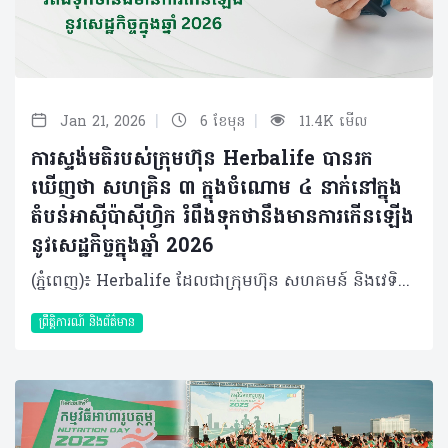
|
|
Jan 21, 2026
6 ខែមុន
11.4K មើល
ការស្ទង់មតិរបស់ក្រុមហ៊ុន Herbalife បានរក
ឃើញថា សហគ្រិន ៣ ក្នុងចំណោម ៤ នាក់នៅក្នុង
តំបន់អាស៊ីប៉ាស៊ីហ្វិក រំពឹងទុកថានឹងមានការកើនឡើង
នូវសេដ្ឋកិច្ចក្នុងឆ្នាំ 2026
(ភ្នំពេញ)៖ Herbalife ដែលជាក្រុមហ៊ុន សហគមន៍ និងវេទិកាភ្ជាប់ទំនាក់ទំនង លំដាប់ថ្នាក់ពិភពលោក ផ្នែកសុខភាព និងសុខុមាលភាព បានចេញផ្សាយលទ្ធផលពីការស្ទង់មតិស្តីពីការផ្តល់អំណាចផ្នែកសុខភាព និងសេដ្ឋកិច្ចនៅក្នុងតំបន់អាស៊ីប៉ាស៊ីហ្វិក (APAC) ឆ្នាំ២០២៥ (Asia Pacific Health and Economic Empowerment Survey 2025)។ លទ្ធផលបានបង្ហាញពីសុទិដ្ឋិនិយមផ្នែកសេដ្ឋកិច្ចយ៉ាងខ្លាំងក្នុងចំណោមសហគ្រិន ដោយក្នុងនោះសហគ្រិន ៣ នាក់ក្នុងចំណោម ៤ នាក់ (៧៤%) រំពឹងថាសុខុមាលភាពសេដ្ឋកិច្ចរបស់ពួកគេនឹងប្រសើរឡើងក្នុងរយៈពេល ១២ ខែខាងមុខនេះ បើប្រៀបធៀបទៅនឹងអ្នកដែលមិនមែនជាសហគ្រិនដែលមានត្រឹមតែពាក់កណ្តាល (៤៨%) ប៉ុណ្ណោះ ដែលមានទស្សនៈដូចគ្នានេះ។ ការស្ទង់មតិនេះក៏បានបង្ហាញឱ្យឃើញពីកម្រិតនៃ 'ភាពម្ចាស់ការលើខ្លួនឯង' ទាំងផ្នែកសេដ្ឋកិច្ច និងសុខភាព ក្នុងចំណោមសហគ្រិន ដែលមានអត្រាខ្ពស់ជាងគួរឱ្យកត់សម្គាល់ បើធៀបនឹងអ្នកដែលមិនមែនជាសហគ្រិននៅក្នុងតំបន់។ 'ភាពម្ចាស់ការ' ត្រូវបានកំណត់ថាជាសមត្ថភាពក្នុងការធ្វើការសម្រេចចិត្តដោយផ្អែកលើព័ត៌មានច្បាស់លាស់ ដើម្បីពង្រឹងសុខុមាលភាពរាងកាយ ផ្លូវចិត្ត និងអារម្មណ៍ (ដែលសំដៅទៅលើ ភាពម្ចាស់ការផ្នែកសុខភាព) និងការកែលម្អស្ថានភាពហិរញ្ញវត្ថុរបស់បុគ្គលម្នាក់ៗ (ដែលសំដៅទៅលើ ភាពម្ចាស់ការផ្នែកសេដ្ឋកិច្ច) ដែលកម្រិតទាំងនេះមានខ្ពស់ជាង ១៧ ភាគរយ ក្នុងចំណោមសហគ្រិនដែលបានចូលរួមក្នុងការស្ទង់មតិ។ នេះបញ្ជាក់ឱ្យឃើញថាសហគ្រិនទាំងនោះមានការគ្រប់គ្រងសុខភាព និងសុខុមាលភាពសេដ្ឋកិច្ចរបស់ពួកគេបានល្អ។ លោក Thomas Harms នាយកគ្រប់គ្រងប្រចាំតំបន់អាស៊ីប៉ាស៊ីហ្វិកនៃក្រុមហ៊ុន Herbalife បានមានប្រសាសន៍ថា “ផ្ទុយទៅនឹងជំនឿដ៏ពេញនិយមដែលថាសហគ្រិនភាពគឺពោរពេញទៅដោយស្ត្រេស បើយោងទៅតាមការស្ទង់មតិនេះបង្ហាញថាសហគ្រិន មានភាពសុទិដ្ឋិនិយមផ្នែកសេដ្ឋកិច្ច មានទំនុកចិត្ត និងមានម្ចាស់ការទៅលើហិរញ្ញវត្ថុច្បាស់លាស់។ នៅក្នុងស្ថានភាពសេដ្ឋកិច្ចបច្ចុប្បន្ន មនុស្សជាច្រើនកំពុងស្វែងរកមធ្យោបាយបង្កើតប្រភពចំណូលបន្ថែម។ ក្រុមហ៊ុន Herbalife ប្តេជ្ញាគាំទ្រពួកគេដោយជួយពង្រឹងសុខភាព និងសុខុមាលភាពរបស់ពួកគេ ព្រមទាំងផ្តល់ឱកាសសម្រាប់អ្នកដែលចង់បង្កើតអាជីវកម្មសម្រាប់ខ្លួនឯង ក្នុងនាមជាអ្នកចែកចាយឯករាជ្យ”។ ការស្ទង់មតិនេះត្រូវបានធ្វើឡើងក្នុងខែតុលា ដោយមានអ្នកចូលរួម ៨,៥០៥ នាក់ (ក្នុងនោះមានសហគ្រិន ២,២៤៥ នាក់) មកពី ១១ ប្រទេសក្នុងតំបន់រួមមាន៖ អូស្ត្រាលី ហុងកុង ឥណ្ឌូនេស៊ី ជប៉ុន កូរ៉េ ម៉ាឡេស៊ី ហ្វីលីពីន សិង្ហបុរី តៃវ៉ាន់ ថៃ និងវៀតណាម។ សហគ្រិនបង្ហាញទំនុកចិត្តខ្ពស់លើសុខុមាលភាពសេដ្ឋកិច្ចរបស់ខ្លួន នៅទូទាំងតំបន់ សហគ្រិនមានទំនោរមើលឃើញស្ថានភាពសេដ្ឋកិច្ចរបស់ពួកគេក្នុងផ្លូវវិជ្ជមាន។ ក្នុងនោះមានសហគ្រិន ៤៣% បានវាយតម្លៃស្ថានភាពសេដ្ឋកិច្ចបច្ចុប្បន្នរបស់ពួកគេថាស្ថិតក្នុងកម្រិត "ល្អ" ខណៈដែលអ្នកមិនមែនជាសហគ្រិនមានត្រឹមតែ ២៥% ប៉ុណ្ណោះដែលយល់ឃើញបែបនេះ។ ចំពោះការរំពឹងទុកទៅថ្ងៃមុខវិញ សហគ្រិនរហូតដល់ ៧៤% រំពឹងថាស្ថានភាពសេដ្ឋកិច្ចរបស់ពួកគេនឹងប្រសើរឡើងក្នុងរយៈពេល ១២ ខែខាងមុខ ក្នុងពេលដែលអ្នកមិនមែនជាសហគ្រិនមានចំនួនមិនដល់ពាក់កណ្តាល (៤៨%) ផង ដែលមានទំនុកចិត្តក្នុងកម្រិតដូចគ្នានេះ។ បុគ្គលដែលជាសហគ្រិនក៏បានបង្ហាញសុទិដ្ឋិនិយមផងដែរ ក្នុងការសម្រេចឱ្យបាននូវគោលដៅរបស់ពួកគេ៖ គោលដៅរយៈពេលខ្លី (១២ ខែ)៖ ពាក់កណ្តាលនៃសហគ្រិន (៥០%) មានទំនុកចិត្តថានឹងសម្រេចបានគោលដៅសេដ្ឋកិច្ចរបស់ខ្លួន ដែលចំនួននេះខ្ពស់ជាងអ្នកមិនមែនជាសហគ្រិនរហូតដល់ ២៣ ភាគរយ។ គោលដៅរយៈពេលវែង (៥ ឆ្នាំ)៖ ៥១% នៃសហគ្រិនមានទំនុកចិត្តថានឹងសម្រេចបានគោលដៅក្នុងរយៈពេល ៥ ឆ្នាំខាងមុខ ដែលខ្ពស់ជាងអ្នកដែលមិនមែនជាសហគ្រិនចំនួន ២១ ភាគរយ។ ភាពម្ចាស់ការលើខ្លួនឯង ទាំងផ្នែកសេដ្ឋកិច្ច និងសុខភាពក្នុងចំណោមសហគ្រិនក្នុងតំបន់អាស៊ីប៉ាស៊ីហ្វិក ក្រៅពីភាពជឿជាក់ និងសុទិដ្ឋិនិយមចំពោះស្ថានភាពសេដ្ឋកិច្ចបច្ចុប្បន្ន និងទៅថ្ងៃអនាគត លទ្ធផលក៏បានបង្ហាញផងដែរថា សហគ្រិនក្នុងតំបន់អាស៊ីប៉ាស៊ីហ្វិកមាន "ភាពម្ចាស់ការលើខ្លួនឯង" ទាំងផ្នែកសេដ្ឋកិច្ច និងសុខភាព។ ៦ នាក់ ក្នុងចំណោម ១០ នាក់ ឬស្មើរនឹង ៥៩% នៃសហគ្រិនដែលចូលរួមការអង្កេតនេះបាននិយាយថា ពួកគេយល់ថាខ្លួនមានសមត្ថភាពជាម្ចាស់ការក្នុងការសម្រេចចិត្ត ដើម្បីកែលម្អស្ថិរភាពហិរញ្ញវត្ថុ និងសុខុមាលភាពសេដ្ឋកិច្ចរបស់ខ្លួន ដែលចំនួននេះគឺខ្ពស់ជាង ១៨ ភាគរយ បើធៀបទៅនឹងអ្នកមិនមែនជាសហគ្រិនដែលមានត្រឹម ៣៩%។ ភាពម្ចាស់ការលើផ្នែកសុខភាពក៏មានកម្រិតខ្ពស់ដូចគ្នាដែរក្នុងចំណោមសហគ្រិន ដោយមានរហូតដល់ ៦៥% ដែលយល់ថាខ្លួនមានសមត្ថភាពម្ចាស់ការលើខ្លួនឯង បើធៀបនឹងអ្នកមិនមែនជាសហគ្រិនដែលមានត្រឹមតែ ៤៨%។ ភាពម្ចាស់ការលើខ្លួនឯងនេះហើយ ដែលអាចពន្យល់បានថា ហេតុអ្វីបានជាសហគ្រិនបង្ហាញទំនុកចិត្តខ្ពស់ក្នុងការសម្រេចឱ្យបាននូវគោលដៅសុខភាពរបស់ពួកគេក្នុងរយៈពេល ១២ ខែខាងមុខ។ ច្រើនជាងពាក់កណ្តាល (៥៦%) នៃសហគ្រិន ជឿជាក់ថាពួកគេអាចសម្រេចបាននូវគោលដៅសុខភាពក្នុងរយៈពេល ១២ ខែខាងមុខ ខណៈដែលអ្នកមិនមែនជាសហគ្រិនមានត្រឹមតែ ៣៣% ប៉ុណ្ណោះដែលជឿជាក់បែបនេះ។ ទំនាក់ទំនងរវាងសុខភាព និងសេដ្ឋកិច្ច ការរកឃើញនេះបង្ហាញឱ្យឃើញកាន់តែច្បាស់ពីចំណងទាក់ទងគ្នាយ៉ាងជិតស្និទ្ធនៃភាពជាម្ចាស់ការទៅលើ សុខភាព និង សេដ្ឋកិច្ច។ អ្នកដែលមានសមត្ថភាពពេញលេញក្នុងការពង្រឹងស្ថានភាពហិរញ្ញវត្ថុរបស់ខ្លួន ក៏ច្រើនតែមានទំនុកចិត្តខ្ពស់ក្នុងការថែទាំសុខភាពរបស់ពួកគេដូចគ្នា។ នេះមានន័យថាភាពជឿជាក់លើការគ្រប់គ្រងលុយកាក់ និងភាពជឿជាក់លើការគ្រប់គ្រងសុខភាព គឺតែងតែដើរទន្ទឹមគ្នា។ ដោយសារមានការម្ចាស់ការទៅលើការសម្រេចចិត្ត ការកំណត់គោលដៅ ការបែងចែកពេលវេលា និងធនធាន ព្រមទាំងជម្រើសនៃការរស់នៅ សហគ្រិនជឿជាក់ថាខ្លួនមានសក្ដានុពលដើម្បីធ្វើឱ្យបំណងប្រាថ្នាក្លាយជាការពិត។ ភាពម្ចាស់ការលើខ្លួនឯងនេះហើយដែលជួយបង្កើនទំនុកចិត្ត និងនាំមកនូវលទ្ធផលល្អទាំងផ្នែកសុខភាព និងសេដ្ឋកិច្ច។ វាជាភស្តុតាងបញ្ជាក់ថា នៅពេលដែលយើងចេះគ្រប់គ្រងការសម្រេចចិត្តលើសុខភាព និងសេដ្ឋកិច្ចដោយខ្លួនឯង យើងនឹងអាចផ្លាស់ប្តូរទាំងអនាគត និងជីវិតរស់នៅឱ្យកាន់តែប្រសើរឡើង។ អំពីក្រុមហ៊ុន Herbalife ក្រុមហ៊ុន Herbalife (NYSE: HLF) គឺជាក្រុមហ៊ុនសុខភាព និងសុខុមាលភាពឈានមុខគេ និងជាសហគមន៍ដែលកំពុងផ្លាស់ប្តូរជីវិតរបស់មនុស្សជាមួយនឹងផលិតផលអាហារូបត្ថម្ភដ៏អស្ចារ្យ និងជាឱកាសអាជីវកម្មសម្រាប់សមាជិកឯករាជ្យរបស់ខ្លួនចាប់តាំងពីឆ្នាំ 1980។ ក្រុមហ៊ុនផ្តល់ជូននូវផលិតផលដែលគាំទ្រដោយវិទ្យាសាស្រ្តដល់អ្នកប្រើប្រាស់នៅក្នុងទីផ្សារជាង 90។ តាមរយៈសមាជិកឯករាជ្យដែលផ្តល់ជូននូវការបណ្តុះបណ្តាលមួយទល់មួយ និងផ្តល់ការគាំទ្រសហគមន៍ដោយបំផុសគំនិតឱ្យអតិថិជនប្រកាន់ខ្ជាប់នូវរបៀបរស់នៅដែលមានភាពសកម្ម។
ព្រឹត្តិការណ៍ និងព័ត៌មាន