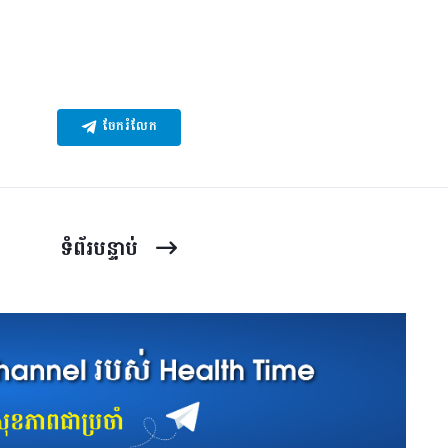
ចែករំលែក
ទំព័រ​បន្ទាប់