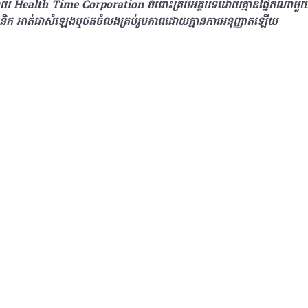
ងដោយ Health Time Corporation ចំពោះគ្រប់អត្ថបទដោយគ្មានផ្នែកណាមួយត្រូ
ូនិក អាត់ជាសំឡេងឬថតចំលងគ្រប់រូបភាពដោយគ្មានការអនុញ្ញាតឡើយ