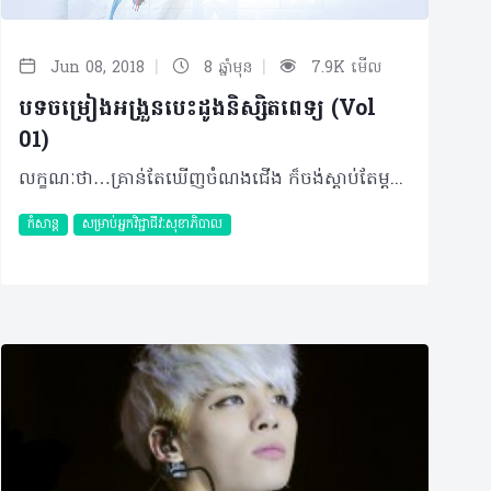
|
|
Jun 08, 2018
8 ឆ្នាំមុន
7.9K មើល
បទចម្រៀងអង្រួនបេះដូងនិស្សិតពេទ្យ (Vol
01)
លក្ខណៈថា…គ្រាន់តែឃើញចំណងជើង ក៏ចង់ស្តាប់តែម្តង  នេះគ្រាន់តែជាvol 01ប៉ុណ្ណោះ…( Vol 02 ក៏នឹងមានចេញក្នុងពេលឆាប់ៗនេះហើយដែរ…) តោះ! ទៅអានលេងជាមួយគ្នា… 1. រៀនពេទ្យខ្វះស្នេហា ប្រៀបដូចដាក់ថ្នាំខ្វះដូស (dose) 2. សុំត្រឹមជាវ៉ាក់សាំងអូន/បង 3. បានទេ សុំធ្វើsupplementអូន/បង? 4. ហេតុអ្វីនឹកគេតែពេលខ្លួនឯងឈឺ? (ហៅគេថាខ្លួនឯង ហៅខ្លួនឯងថាគេ) 5. បង/អូនដាក់គ្រប់doseហើយ ម្តេចឡើយមកវិញ? 6. ស្នេហាអូន/បង គ្មានside-effect 7. សុំPassword សុំអេកូបេះដូង 8. សុំសិទ្ធិធ្វើអង់ទីក័រ 9. គ្មានអូន/បង ដូចគ្មានអុកស៊ីសែន 10. ស្តេតូខាងនេះ នឹកបេះដូងខាងនោះ 11. I think I need Vitamin U 12. ស្នេហាខុស Recepteur 13. អូន/បងជា stimulant របស់បង/អូន 14. បេះដូងអ្នកសល់ថតទំនេរទេ? 15. បេះដូងmurmurs ដោយសារអ្នក មិនមែនលំៗទេណា៎!!! បើមានអ្នកសហការ គិតរកថតបទចម្រៀងខ្លះៗជាមួយគ្នាហី? និយាយពីថា…ខំប្រមែប្រមូលគំនិតមិត្តភក្តិឡើងពេញហ្នឹង ទម្រាំតែបានប៉ុណ្ណឹងណា៎…ហើយបើមានអ្វីប្លែកជាងនេះទៀត ជួយcommentខាងក្រោមផង នឹងអាលបានធ្វើការជម្រុះ ដើម្បីចេញផ្សាយក្នុងvol 02 តែម្តង…
កំសាន្ត
សម្រាប់អ្នកវិជ្ជាជីវៈសុខាភិបាល