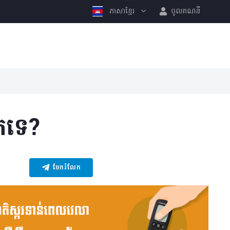
ភាសាខ្មែរ
ចូលគណនី
ិតទេ?
ចែករំលែក