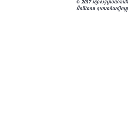
© 2017 រក្សាសិទ្ធិគ្រប់យ៉ា
អ៊ីនធឺណែត ឧបករណ៍អេឡិចត្រ