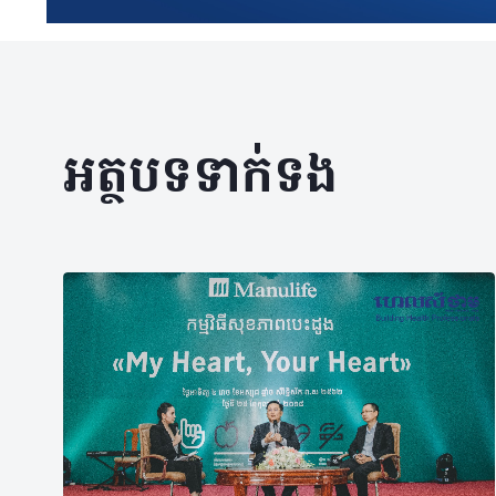
អត្ថបទទាក់ទង