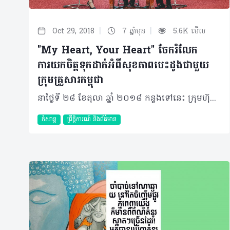
|
|
Oct 29, 2018
7 ឆ្នាំមុន
5.6K មើល
"My Heart, Your Heart" ចែករំលែក
ការយកចិត្តទុកដាក់អំពីសុខភាពបេះដូងជាមួយ
ក្រុមគ្រួសារកម្ពុជា
នាថ្ងៃទី ២៨ ខែតុលា ឆ្នាំ ២០១៨ កន្លងទៅនេះ ក្រុមហ៊ុន មេនូឡាយហ្វ៍ ខេមបូឌា បានរៀបចំឡើងនូវកម្មវិធីមួយស្តីពី សុខភាពបេះដូង «My Heart, Your Heart» ក្នុងគោលបំណងលើកកម្ពស់ការយល់ដឹងជាសាធារណៈអំពីសុខភាពបេះដូង និងដើម្បីជំរុញដល់ប្រជាជនកម្ពុជាក្នុងការរស់នៅប្រកបដោយសុខភាពល្អ និងមានភាពសកម្ម។ កម្មវិធីដែលប្រព្រឹត្តឡើងពេញមួយព្រឹកនេះរួមមាន ការពិនិត្យ និងពិគ្រោះយោបល់ទាក់ទងនឹងសុខភាពបេះដូងជូនដល់សាធារណជនដែលអញ្ជើញចូលរួម ការធ្វើបទបង្ហាញ និងវេទិកាពិភាក្សាស្តីពីសុខភាពបេះដូង ក្រោមការចូលរួមពីគ្រូពេទ្យឆ្នើមពីររូបគឺ លោកសាស្ត្រាចារ្យ សុខ ជួរ វេជ្ជបណ្ឌិតឯកទេសជំងឺបេះដូងនៃមន្ទីរពេទ្យកាល់ម៉ែត និងជាប្រធានសមាគមគ្រូពេទ្យបេះដូងកម្ពុជា ព្រមទាំងលោកវេជ្ជបណ្ឌិត ថេង យូដាលីន វេជ្ជបណ្ឌិតឯកទេសផ្នែកជំងឺបេះដូង និងសរសៃឈាមនៃមន្ទីរពេទ្យកាល់ម៉ែត។ ក្នុងឱកាសនេះផងដែរ លោក Robert Elliott អគ្គនាយកប្រតិបត្តិ និងនាយកចាត់ការទូទៅនៃក្រុមហ៊ុន មេនូឡាយហ្វ៍ ខេមបូឌា បានមានប្រសាសន៍ថា៖ «ក្រុមហ៊ុន មេនូឡាយហ្វ៍ តែងតែគាំទ្រយ៉ាងពេញទំហឹងលើការលើកកម្ពស់សុខភាព និងសុខុមាលភាព។ កម្មវិធីសុខភាពបេះដូងនាព្រឹកនេះបានផ្សារភ្ជាប់យ៉ាងល្អទៅនឹងគោលដៅរបស់យើងក្នុងការជួយធ្វើឲ្យការសម្រេចចិត្តរបស់ប្រជាជនកាន់តែមានភាពងាយស្រួល និងជីវិតរបស់ពួកគាត់កាន់តែប្រសើរឡើង។ បេះដូងជាផ្នែកមួយដ៏សំខាន់បំផុតសម្រាប់ជីវិតរបស់យើង ហើយនៅពេលដែលបេះដូងមានសុខភាពល្អ គឺប្រៀបដូចជាយើងទទួលបានទ្រព្យដ៏មានតម្លៃបំផុតមួយផងដែរ។» លោក Robert បានបន្ថែមថា៖ «យើងប្តេជ្ញាក្នុងការជួយកសាងអនាគតដែលមានភាពរឹងមាំផ្នែកហិរញ្ញវត្ថុ និងពោរពេញដោយសុខភាពល្អជូនដល់គ្រួសារកម្ពុជា។ ជាផ្នែកមួយនៃការប្តេជ្ញាចិត្តនេះ យើងទើបតែបានសម្ពោធជាផ្លូវការនូវអត្ថប្រយោជន៍ព្យាបាលជំងឺធ្ងន់ធ្ងរកាលពីខែកក្កដា ឆ្នាំនេះ ដែលអត្ថប្រយោជន៍នេះផ្តល់នូវការការពារផ្នែកហិរញ្ញវត្ថុរហូតដល់ ១០ ម៉ឺនដុល្លាអាមេរិក សម្រាប់ស្ថានភាពជំងឺធ្ងន់ធ្ងរនានារួមទាំងជំងឺបេះដូងផងដែរ។» លោកសាស្ត្រាចារ្យ សុខ ជួរ ក៏បានមានប្រសាសន៍ដែរថា៖ «កម្មវិធីនេះមានសារសំខាន់ណាស់សម្រាប់សាធារណជនដើម្បីយល់ដឹងឲ្យកាន់តែច្បាស់អំពីសុខភាពបេះដូង និងជំងឺសរសៃឈាមបេះដូង។ ទោះបីជាជំងឺបេះដូងមិនមែនជាជំងឺឆ្លងក៏ដោយ ប៉ុន្តែវាអាចប៉ះពាល់ដល់សុខភាព និងអាចបណ្តាលឲ្យអ្នកជំងឺមានគ្រោះថ្នាក់ដល់ជីវិតទៀតផង។ ការសិក្សាយល់ដឹងបន្ថែមគឺជាគន្លឹះមួយនៃការការពារពីការកើតជំងឺបេះដូង។» ដោយឡែក ទឹកប្រាក់បរិច្ចាគសប្បុរសធម៌ពីក្រុមហ៊ុន មេនូឡាយហ្វ៍ ខេមបូឌា ទៅកាន់សមាគមគ្រូពេទ្យបេះដូងកម្ពុជាដែលទទួលបាននាកម្មវិធីព្រឹកថ្ងៃទី ២៨ ខែតុលា នេះមានចំនួនជាទឹកប្រាក់សរុប ៥០០០ ដុល្លាអាមេរិក។ ទាក់ទងនឹងចំណុចនេះ លោកវេជ្ជបណ្ឌិតក៏បានបន្ថែមទៀតថា៖ «ទឹកប្រាក់បរិច្ចាគសប្បុរសធម៌របស់ក្រុមហ៊ុន មេនូឡាយហ្វ៍ ខេមបូឌានឹងត្រូវប្រើប្រាស់ដើម្បីជួយដល់សមាគមគ្រូពេទ្យបេះដូងកម្ពុជាក្នុងការអប់រំ និងលើកកម្ពស់ដល់ការយល់ដឹងអំពីសុខភាពបេះដូងទៅកាន់ប្រជាជនកម្ពុជា។ លើសពីនេះទៅទៀតទឹកប្រាក់សប្បុរសធម៌នេះនឹងជួយគាំទ្រដល់ការផ្តល់ការអប់រំបន្ថែមទៅកាន់វេជ្ជបណ្ឌិតកម្ពុជា ដូច្នេះយើងអាចជួយបង្កើនគុណភាពនៃការព្យាបាល និងអាចអនុញ្ញាតឲ្យគ្រូពេទ្យរបស់យើងផ្តល់ការព្យាបាលដោយឥតគិតថ្លៃដល់សហគមន៍ក្រីក្រផងដែរ។» គួររំលឹកផងដែរថា ក្រុមហ៊ុន មេនូឡាយហ្វ៍ ខេមបូឌា បានចាប់ផ្តើមប្រតិបត្តិការរបស់ខ្លួននៅថ្ងៃទី ២៨ ខែមិថុនា ឆ្នាំ ២០១២ និងជាទីផ្សារចុងក្រោយរបស់ ក្រុមហ៊ុន មេនូឡាយហ្វ៍ ហ្វាយនែនសល ដែលជាក្រុមហ៊ុនធានារ៉ាប់រងអាយុជីវិតឈានមុខគេមួយក្នុងពិភពលោក។ នៅក្នុងឆ្នាំនេះ ក្រុមហ៊ុន មេនូឡាយហ្វ៍ ខេមបូឌា បានឈ្នះពានរង្វាន់អន្តរជាតិចំនួន ៣ ពីស្ថាប័ន Asia Pacific Customer Service Consotium (APCSC) ដែលរួមមានពានរង្វាន់ទំនាក់ទំនងល្អជាមួយអតិថិជនប្រចាំឆ្នាំ ពានរង្វាន់ភាពជាអ្នកដឹកនាំសកម្មភាពសង្គមប្រចាំឆ្នាំ និងពានរង្វាន់កិត្តិនាមក្រុមហ៊ុនឆ្នើមប្រចាំឆ្នាំ។
កំសាន្ត
ព្រឹត្តិការណ៍ និងព័ត៌មាន