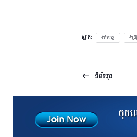
ស្លាក:
#កំសាន្ត
#ព្រឹ
ទំព័រ​មុន