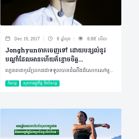
|
|
Dec 19, 2017
8 ឆ្នាំមុន
8.8K មើល
Jonghyunចាកចេញទៅ ដោយបន្សល់នូវ
បណ្តាំដែលអានហើយក៏ខ្លោចចិត្ត...
ហ្វេនតារាកូរ៉េប្រាកដជាទទួលបានដំណឹងដ៏សោកសៅមួយហើយ…នោះ គឺការស្លាប់របស់តារាK-popក្នុងវ័យ២៧ឆ្នាំ ដែលជាសិល្បករដ៏ល្បីឈ្មោះ និងមានសមត្ថភាព ដែលជាសមាជិកមួយរូបនៃក្រុមតារាកូរ៉េ Shinee ដែលមានឈ្មោះបោះសំឡេងក្នុងវិស័យសិល្បៈ គឺ Kim Jonghyun ក្រោយពេលដែលត្រូវបានរកឃើញសន្លប់នៅក្នុងបន្ទប់ស្នាក់នៅ និងបញ្ជូនទៅកាន់មន្ទីរពេទ្យ។ មានហេតុផលជាច្រើនដែលបណ្តាលឲ្យគ្រប់គ្នាគិតថានេះជាករណីធ្វើអត្តឃាត ជាក់ស្តែង បងស្រីរបស់គាត់បានទទួលសារដ៏រន្ធត់ពីគាត់ ដែលមានខ្លឹមសារជាភាសាអង់គ្លេសថា«It's been really hard up until now. Send me off please…» ដែលធ្វើឲ្យគាត់មានការព្រួយបារម្ភ និងផ្តល់ដំណឹង ព្រមទាំងសុំជំនួយសង្រ្គោះដល់ប្អូនប្រុសរបស់ខ្លួន… ក្រោយពីអានព័ត៌មានក្រៅប្រទេស និងក្នុងប្រទេសមួយចំនួន ខ្ញុំក៏បានរកឃើញហេតុផលមួយទៀតនោះ ដែលមានបង្ហាញនៅខាងក្រោមនេះ។ វាជាខ្លឹមសារនៃសំបុត្របណ្តាំដែល Jonghyunបានផ្ញើទៅកាន់មិត្តភក្តិជិតស្និទ្ធរបស់ខ្លួន ដែលធ្លាប់បានស្តាប់ និងដឹងរឿងរ៉ាវក្នុងចិត្តរបស់ខ្លួនកន្លងមក ព្រមទាំងបានសំណូមពរឲ្យបង្ហោះពីបំណងដែលមាននៅក្នុងបណ្តាំនេះ ក្រោយពេលដែលគាត់លែងមានវត្តមាននៅលើផែនដីនេះទៀត…គួរបញ្ជាក់ផងដែរថា បណ្តាំនេះត្រូវបានបកប្រែជាភាសាខ្មែរ និងមានប្រភពមកពីអត្ថបទព័ត៌មានមួយរបស់ Sabay ។ “ខ្ញុំបានឈឺចាប់គ្រាំចិត្ត។ ជំងឺផ្លូវចិត្តបានលេបត្របាក់ខ្ញុំបន្តិចម្ដងៗរហូតដល់រូបរាងកាយខ្ញុំទាំងមូល ហើយខ្ញុំមិនអាចជម្នះនឹងវាបាន។ ខ្ញុំស្អប់ខ្លួនឯង។ ខ្ញុំបានចាប់យកការចងចាំដែលបានបែកបាក់ទាំងប៉ុន្មាន ហើយប្រឹងប្រែងផ្សារភ្ជាប់ឲ្យវាជាប់គ្នាសាជាថ្មី តែខ្ញុំមិនទទួលបានចម្លើយអ្វីទាំងអស់។ ប្រសិនបើខ្ញុំមិនអាចជួយឲ្យខ្លួនឯងដកដង្ហើមបានស្រួលដូចគេផងនោះ ខ្ញុំគួរតែឈប់ដកដង្ហើមតែម្ដងទៅ វាល្អជាង។ ខ្ញុំបានសួរខ្លួនឯង ដែលមិនអាចទទួលខុសត្រូវចំពោះខ្លួនឯងបាន។ មានតែខ្លួនខ្ញុំតែម្នាក់គត់ ខ្ញុំពិតជាឯកោខ្លាំងណាស់។ វាពិតជាងាយស្រួលណាស់បើនិយាយពីទីបញ្ចប់នោះ។ វាពិតជាពិបាកក្នុងការបញ្ចប់វា។ ខ្ញុំរស់នៅរហូតមកដល់ពេលនេះព្រោះតែការលំបាកទាំងនេះ។ ខ្ញុំបានប្រាប់ខ្លួនឯងថាខ្ញុំចង់រត់គេច។ ត្រូវហើយ ខ្ញុំចង់រត់គេចចេញ ពីខ្លួនឯង ពីអ្នកទាំងអស់គ្នា។ ខ្ញុំបានសួរថា តើនរណានៅទីនោះ? គឺជាខ្ញុំ! គឺជាខ្ញុំទៀតហើយ! ហើយវានៅតែជាខ្ញុំដដែល។ ខ្ញុំបានសួរខ្លួនឯងថា ហេតុអីបានជាខ្ញុំនៅតែបន្តបាត់បង់ការចងចាំ? នេះក៏ព្រោះតែចរិតរបស់ខ្ញុំ ខ្ញុំយល់ហើយ ដូចនេះនៅទីបំផុតវានៅតែជាកំហុសរបស់ខ្ញុំទាំងអស់។ ខ្ញុំចង់ឲ្យមនុស្សគ្រប់គ្នាចាប់អារម្មណ៍ ប៉ុន្តែគ្មាននរណាអើពើនោះទេ។ ពួកគេមិនដែលទាំងជួបខ្ញុំផង ពួកគេមិនដឹងថាខ្ញុំកើតនៅលើលោកនេះផង។ ខ្ញុំបានសួរខ្លួនឯងថា ហេតុអីបានជាពួកគេរស់នៅ? ពួកគេគ្រាន់តែរស់ រស់បន្តដង្ហើមទៅមុខទៀត។ បើសិនជាអ្នកទាំងអស់គ្នាសួរខ្ញុំថា ហេតុអ្វីបានជាខ្ញុំរើសយកការស្លាប់ ខ្ញុំនឹងឆ្លើយថា ដោយសារខ្ញុំហត់នឿយខ្លាំងពេក។ ខ្ញុំទទួលរងការប៉ះទង្គិច ហើយខ្ញុំក៏បានគិតវាយ៉ាងល្អិតល្អន់ច្បាស់លាស់បំផុតដែរ។ ខ្ញុំដឹងថាខ្ញុំមិនអាចផ្លាស់ប្ដូរការឈឺចាប់នេះឲ្យទៅជាអ្វីដែលល្អឡើងវិញបាននោះទេ។ ការឈឺចាប់ វាអ៊ីចឹងឯង វាឈឺ។ ពួកគេបានស្ដីបន្ទោសខ្ញុំ កុំឲ្យខ្ញុំធ្វើរឿងបែបនេះ ហេតុអី? ហេតុអីខ្ញុំមិនអាចបញ្ចប់រឿងមួយតាមអ្វីដែលខ្ញុំចង់ធ្វើ? ពួកគេបានប្រាប់ខ្ញុំឲ្យរកដើមហេតុនៃការឈឺចាប់របស់ខ្ញុំ។ ខ្ញុំដឹងខ្លួនឯងច្បាស់ណាស់ ខ្ញុំឈឺចាប់ដោយសារតែខ្លួនខ្ញុំ។ វាជាកំហុសរបស់ខ្ញុំ ហើយទាំងអស់នេះព្រោះតែខ្ញុំខ្វះខាតអ្វីមួយ។ លោកគ្រូពេទ្យ នេះជាអ្វីដែលលោកចង់ឮមែនទេ? អត់ទេ ខ្ញុំមិនបានធ្វើអ្វីខុសនោះទេ។ នៅពេលដែលសំឡេងដ៏ពីរោះបានស្ដីបន្ទោសមកលើចរិតរបស់ខ្ញុំ ខ្ញុំបានគិតថា ធ្វើជាគ្រូពេទ្យស្រួលអ៊ីចឹងសោះ។ មនុស្សដែលឆ្លងកាត់ការលំបាកខ្លាំងជាងខ្ញុំ ពួកគេរស់នៅធម្មតា មនុស្សដែលទន់ខ្សោយជាងខ្ញុំ ពួកគេនៅតែទ្រាំទ្ររស់នៅបាន។ ប្រហែលវាមិនមែនជាការពិតនោះទេ គ្មាននរណាម្នាក់ពិបាក និងទន់ខ្សោយជាងខ្ញុំ ហើយនៅបន្តរស់នៅបានទៀតនោះទេ។ ខ្ញុំនៅតែសួរខ្លួនឯងថាហេតុអ្វីខ្ញុំនៅតែព្យាយាមរាប់រយដងហើយ វានៅតែមិនបានផលល្អសម្រាប់ខ្លួនឯង។ វាសម្រាប់អ្នកទាំងអស់គ្នា សូមកុំនិយាយអ្វីទាំងអស់ បើសិនជាអ្នកមិនយល់ពីវានោះ។ រកមូលហេតុ ហេតុអីបានជាខ្ញុំទទួលរងភាពឈឺចាប់? ខ្ញុំបានប្រាប់ហើយថាហេតុអ្វី។ វាពិតជាខុសខ្លាំងណាស់មែនទេដែលត្រូវឈឺចាប់ខ្លាំងដោយសាររឿងនេះ តើខ្ញុំគួរតែមានហេតុផលដូចក្នុងរឿងច្រើនជាងនេះមែនទេ? ហេតុផលច្បាស់លាស់ជាងនេះ? ខ្ញុំបានប្រាប់អ្នកហើយ។ អ្នកមិនបានស្តាប់ឮទេ? អ្វីដែលអ្នកអាចឆ្លងកាត់បាន វាមិនតាមលងបន្លាចជីវិតអ្នកនោះទេ។ តតាំងជាមួយពិភពលោកដែលមិនមែនសម្រាប់ខ្ញុំ។ ជីវិតនៃកេរ្តិ៍ឈ្មោះមិនមែនសម្រាប់ខ្ញុំ។ នេះជាហេតុផលដែលខ្ញុំឈឺចាប់។ ព្រោះតែខ្ញុំល្បីល្បាញ។ ហេតុអ្វីខ្ញុំរើសយកផ្លូវនេះ? វាពិតជាគួរឲ្យអស់សំណើចខ្លាំងណាស់។ វាជាចម្ងល់ដែលស្ថិតនៅជាមួយខ្ញុំជារៀងរហូត។ ខ្ញុំអាចនិយាយអ្វីបាន គ្រាន់តែប្រាប់ខ្ញុំថាខ្ញុំធ្វើវាបានល្អហើយ។ ប៉ុណ្ណឹងគ្រប់គ្រាន់ហើយ ដែលខ្ញុំប្រឹងប្រែងបានយ៉ាងនេះ។ ទោះបីជាអ្នកមិនអាចញញឹមបានតែកុំកុហកខ្ញុំពេលខ្ញុំចេញទៅ។ អ្នកធ្វើវាបានល្អណាស់ អ្នកប្រឹងប្រែងខ្លាំងណាស់។ លាហើយ។" គ្រាន់តែអានហើយ ក៏មានអារម្មណ៍ថាសោកសៅ និងយល់ដឹងថា គាត់មានបញ្ហាជាច្រើនលាក់ទុកនៅក្នុងចិត្ត… យ៉ាងណាក៏ដោយ នរណាក៏មិនអាចចៀសផុតពីបញ្ហា ដែលត្រូវតែជួបប្រទះក្នុងរូបភាពផ្សេងៗគ្នានៅក្នុងដំណើរជីវិតនោះឡើយ។ វាជាការពិត ដែលពេលខ្លះ យើងពិបាកខ្លាំង…ពិបាកធ្វើចិត្តខ្លាំង…ពេលដែលអារម្មណ៍បែបនោះ កើតមានឡើងម្តងៗក៏ធ្វើឲ្យខ្លួនឯងលែងមើលឃើញពីតម្លៃនៃជីវិត ហើយទាមទារចង់ចាកចេញពីរឿងរ៉ាវគ្រប់យ៉ាងដោយមិនប្រឹងប្រែងអំពីដំណោះស្រាយ តែបែរជាចង់បញ្ចប់នូវជីវិតរបស់ខ្លួនទៅវិញ… រាល់ពេលដែលធ្លាក់ទឹកចិត្តម្តងៗ សូមគ្រប់គ្រងខ្លួនឯងឲ្យបាន មិនថាពិបាកប៉ុណ្ណានោះទេ…ត្រូវចាំថា…ជីវិតមួយនេះ យើងម្នាក់ៗជាអ្នកគ្រប់គ្រង ជាអ្នកដឹកនាំ…សូមផ្តល់តម្លៃដលល់ការរស់នៅ បើទោះជាមានរឿងអ្វីត្រូវប្រឈមក៏ដោយ…សូមគិតថា មានឱកាសប្រឈមនឹងបញ្ហា ប្រសើរជាមិនមានសូម្បីតែឱកាស… រឹងមាំឡើងណា៎!!! ក៏មានអត្ថបទណែនាំខ្លះៗពីអាយដុល…កុំភ្លេចអាន ដើម្បីផ្តល់កម្លាំងចិត្តបន្ថែមដល់ខ្លួនឯង តាមរយៈអត្ថបទ បាក់ទឹកចិត្ត! សម្រាប់អ្នកចង់ស្វែងយល់អំពីទំនាក់ទំនងជំងឺធ្លាក់ទឹកចិត្ត និងការធ្វើអត្តឃាត ជាមួយនឹងអ្នកឯកទេសពិគ្រោះយោបល់ផ្លូវចិត្ត និងអ្នកចិត្តសាស្រ្ត អាចអានបានតាមរយៈអត្ថបទ នេះ ប្រភពអត្ថបទបណ្តាំ ៖ Sabay News
កំសាន្ត
សុខភាពផ្លូវចិត្ត និងកំសាន្ត