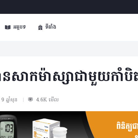
អត្ថបទ
ទីតាំង
ហ៊ានសាកម៉ាស្សាជាមួយកាំប
9 ឆ្នាំមុន
|
4.6K មើល