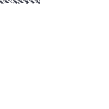
វបោះពុម្ពផ្សាយចូលប្រព័ន្ធ