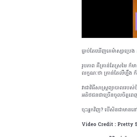
ធ្លាប់តែឃើញគេម៉ាស្សាប្រេង 
រូបភាព គឺគ្រាន់តែស្រមៃ ក
លក្ខណៈថា គ្រាន់តែលឺហ្នឹ
វាជាវិធីសាស្រ្តព្យាបាលរបស
អតិថជនជាច្រើនចូលចិត្តពេ
ចុះអ្នកវិញ? បើសិនជាមាន
Video Credit : Pretty 