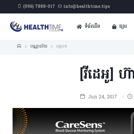
(096) 7888-017
info@healthtime.tips
ទំព័រដើម
ផ្សារ
បណ្ណាល័យ
អត្ថបទ
[វីដេអូ] 
Jun 24, 2017
|