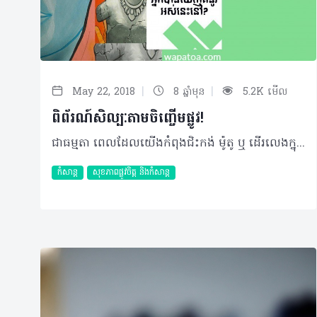
|
|
May 22, 2018
8 ឆ្នាំមុន
5.2K មើល
ពិព័រណ៍សិល្បៈតាមចិញ្ចើមផ្លូវ!
ជាធម្មតា ពេលដែលយើងកំពុងជិះកង់ ម៉ូតូ ឬ ដើរលេងក្នុងភ្នំពេញ យើងមិនសូវចាប់អារម្មណ៍ឃើញរូបគេគូរលើជញ្ជាំងនោះទេ។ ទាល់តែព្យាយាមរកមើលវាទើបឃើញ ដោយសារវាភាគច្រើនលាក់ខ្លួន សម្ងំនៅក្នុងប្លុកដែលមិនសូវមានមនុស្សរស់នៅ ឬនៅក្នុងផ្លូវតូចៗជាដើម។ មូលហេតុនេះហើយដែលធ្វើឲ្យសិល្បៈប្រភេទនេះខុសគេ ដោយសារយើងតែងជួបវាដោយមិនបានរំពឹងទុក ហាក់ដូចជាប្រទះឃើញរឿងសម្ងាត់មួយអញ្ចឹង។ តែបើអញ្ចឹង យើងធ្វើយ៉ាងណាទើបរកពួកវាឃើញ? អ្នកអាចធ្វើដូចពួកយើង ខ្ចប់នំចំនី និងទឹក ហើយដើររកពួកវាមួយរសៀលនៅថ្ងៃសម្រាកណាមួយ។ គ្រាន់តែបេសកកម្មដើររកពួកវាហ្នឹង ក៏សប្បាយទៅហើយ! តើអ្នកធ្លាប់បានឃើញគំនូរទាំងនេះនៅក្នុងទីក្រុងភ្នំពេញទេ? នេះតម្រុយខ្លះ៖ នៅជិតៗរាជវាំងយើងហ្នឹងឯង។ ខំប្រឹងរកមើលផ្ទះវីឡាចាស់មួយនៅលើផ្លូវសម្តេចសុធារស។ បន្ទាប់មក ដើរទៅផ្លូវ ២៤៤ និងផ្លូវតូចៗដែលនៅជិតៗនោះ។ បើរកឃើញ កុំភ្លេចផ្ញើររូបដែលអ្នកថតបានមកឲ្យយើងផង! អត្ថបទជាភាសាអង់គ្លេស ៖ Art Gallery in Your Streets អត្ថបទដោយ ៖ Vayo -------------------------- វប្បធម៌វ៉ិបសាយ គឺជាវ៉ិបសាយទ្វេភាសានិយាយពីចំណេះដឹងដែលធ្វើឲ្យជីវិតយើងមានន័យជាងមុន! បើចង់អាន មើល និងស្តាប់បន្ថែម សូមចូលទៅកាន់៖ www.wapatoa.com Wapatoa is a bilingual website aims at providing content that makes life more meaningful! If you want to read, watch and listen more, go to wapatoa.com Facebook : វប្បធម៌ - Wapatoa
កំសាន្ត
សុខភាពផ្លូវចិត្ត និងកំសាន្ត