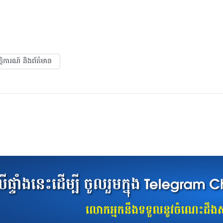
ត្តិការណ៍ និងព័ត៌មាន