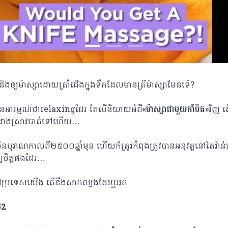
និងឲ្យម៉ាស្សាដោយត្រាំជើងក្នុងទឹកដែលមានត្រីម៉ាស្សាមែនទេ៎?
៏មានអារម្មណ៍ថាrelaxingដែរ តែបើនិយាយអំពី
«ម៉ាស្សាជាមួយកាំបិត»
វិញ 
ង ក៏រាងស្រាវបាត់ទៅហើយ…
់ចិនបុរាណកាលពី២៥០០ឆ្នាំមុន ហើយក៏ត្រូវកំពុងត្រូវបានអនុវត្តនៅតៃវ៉ា
ញចិត្តផងដែរ…
នៅប្រទេសយើង តើនឹងសាកល្បងដែរឬអត់
52