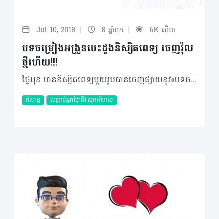
|
|
Jul 10, 2018
8 ឆ្នាំមុន
6K មើល
បទចម្រៀងអង្រួនបេះដូងនិស្សិតពេទ្យ ចេញវ៉ុល
ថ្មីហើយ!!!
ថ្ងៃមុន មាននិស្សិតពេទ្យមួយរូបបានចេញផ្សាយនូវ«បទចម្រៀងអង្រួនបេះដូងនិស្សិតពេទ្យ (Vol I)» (បើមិនទាន់អានទេ អាចចុចអាន ត្រង់នេះ បាន) !!! ក្រុមការងារ ក៏បានប្រមូលនូវមតិយោបល់ និងពាក្យណែនាំខ្លះៗរបស់ប្រិយមិត្តអ្នកអាន ជាពិសេសនិស្សិតពេទ្យដទៃទៀត ហើយចងក្រងជាវ៉ុលថ្មីនេះ... ចង់ដឹងថា វ៉ុលនេះ មានអ្វីប្លែកខ្លះ? ហើយអង្រួនបេះដូងដល់កម្រិតណានោះ? តោះ! អានខាងក្រោមជាមួយគ្នា… 1.ដាក់ Braceបេះដូង 2.មាន You, Meលែងត្រូវការ Ibuprofen 3.ជួសឈាម ជំពាក់ស្នេហ៍ 4.មានវ៉ាក់សាំងណាចាក់ឲ្យឈប់នឹកគេ? 5.សារភាពស្នេហ៍តាមវេជ្ជបញ្ជាបេះដូង 6.ត្រូវការអ្នកវាស់ចង្វាក់បេះដូង 7.ស្នេហាអូន/បង មិន resistance 8.ស្រលាញ់មនុស្សម្នាក់ មិនគិតពីក្រុមឈាម 9.ច្រណែនអ្នកថែបេះដូងYou មិនមែន Me 10.ពេលស្តារ មានគេនៅក្បែរ សែនកក់ក្តៅ 11.អូន/បង ជាVidalរបស់បង/អូន 12.ជួបស្នេហ៍ពេលរៀន Botanique 13.បានមើលត្រឹម Anatomy បង 14.ឃើញអូន/បង បង/អូនចង់លេប Para(cetamol) 15.You are my Ibu បើមានអ្វីចង់ចែករំលែកបន្ថែម អាចcommentខាងក្រោមនេះបាន បើបានច្រើន ក្រុមការងារនឹងចងក្រងជាវ៉ុលបន្ទាប់ផងដែរ…ហើយបើមានអ្នកចាប់អារម្មណ៍ចង់សរសេរជាបទចម្រៀងមែនទែននោះ កុំភ្លេចប្រាប់ដល់ក្រុមការងារឲ្យបានដឹងផង… ©2018 រក្សាសិទ្ធិគ្រប់យ៉ាង​ដោយ Healthtime Corporation ចំពោះគ្រប់អត្ថបទដោយគ្មានផ្នែកណាមួយត្រូវបោះពុម្ពផ្សាយចូល ប្រព័ន្ធអ៊ីនធឺណែតឧបករណ៍អេឡិចត្រូនិកអាត់ជាសំឡេងឬថតចំលងគ្រប់រូបភាពដោយគ្មានការអនុញ្ញាតឡើយ
កំសាន្ត
សម្រាប់អ្នកវិជ្ជាជីវៈសុខាភិបាល