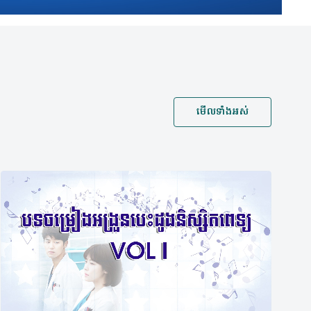
មើលទាំងអស់