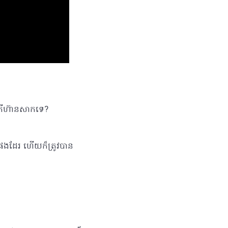
តើហ៊ានសាកទេ?
ន់ផងដែរ ហើយក៏ត្រូវបាន