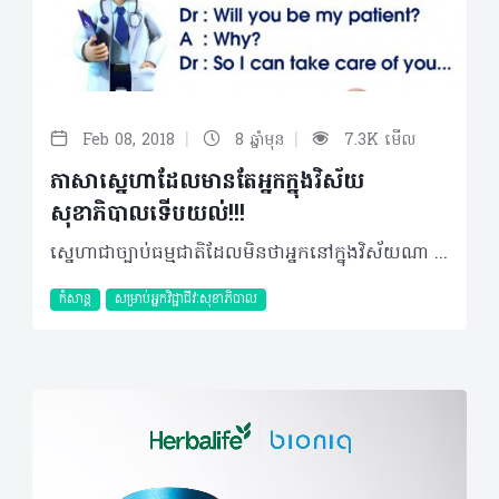
|
|
Feb 08, 2018
8 ឆ្នាំមុន
7.3K មើល
ភាសាស្នេហាដែលមានតែអ្នកក្នុងវិស័យ
សុខាភិបាលទើបយល់!!!
ស្នេហាជាច្បាប់ធម្មជាតិដែលមិនថាអ្នកនៅក្នុងវិស័យណា ឋានៈណា ប្រទេសណា វ័យណា នោះទេ គឺសុទ្ធតែមិនអាចចៀសវាងបាន គ្រាន់តែមានរសជាតិ និងសាច់រឿងផ្សេងៗពីគ្នា… ក្នុងនោះផងដែរ អ្នកនៅក្នុងវិស័យសុខាភិបាលខ្លះ ក៏តែងតែចូលចិត្តប្រើពាក្យបច្ចេកទេសមកប្រើប្រាស់ដើម្បីបង្ហាញពីក្តីស្រលាញ់របស់ខ្លួនចំពោះមនុស្សជាទីស្រលាញ់។ តែ…បើនិយាយជាមួយអ្នកនៅក្នុងវិស័យដូចគ្នា មិនអីនោះទេ តែបើអ្នកផ្សេងនោះ កុំភ្លេចបកប្រែ ឬពន្យល់ប្រាប់គេផង មិនអញ្ចឹងទេ ប្រាកដជាស្វីតតែឯងមិនខាន… ថ្ងៃមុន ទំនេរក៏searchលេងៗ ហើយក៏បានដូចចិត្តមែន…ឃ្លាខាងក្រោមនេះ ទម្រាំតែយល់ គឺថា…យកឲ្យបងប្រុស(មោទនភាពក្នុងនាមជាប្អូនរបស់វេជ្ជបណ្ឌិតមួយរូប XD) តោះ! អ្នកណាខ្លះអានយល់? ធ្លាប់ដែលនិយាយទៅកាន់នរណាអត់ហ្នឹង? អាចអានបានជាការកម្សាន្តជាមួយគ្នា.. 1. Blood is red, Cyanosis is blue…I get Tachycardia when I think of you… 2. I AORTA feel how much I Love you… 3. Are you a Pleural Effusion? Because I can’t breathe when you are around… 4. You give me premature ventricular contractions… 5. You make my Dopamine levels go all silly… 6. From the AORTA to the APEX, I love you with my whole heart… 7. You must be a red blood cell because you take the oxygen away from my lung & straight to m y heart... 8. Are you Pulmonary Embolism? Because you take my breathe away… 9. You must be Aphasia because you left me speechless… 10. I need a shot of Love vaccine… 11. I think you are suffering from a lack of Vitamin Me... 12. Your calves must ache because you’ve been back-marching through my mind all day... 13. Are you C-reactive protein? Cause you have acute phase... 14. ICU in my dreams... 15. Can I be your ophthalmologist ‘cause I can’t stop looking into your eyes... 16. You’re the sinoatrial node of my heart. Without you, even a defibrillator won’t save me... 17. I hope someday to be your emergency contact... 18. I get all Kluver-Bucy around you... 19. You must be my coronary artery because you’re wrapped around my heart... 20. Do you have a band aid? Cos I just scraped my heart falling for you...
កំសាន្ត
សម្រាប់អ្នកវិជ្ជាជីវៈសុខាភិបាល