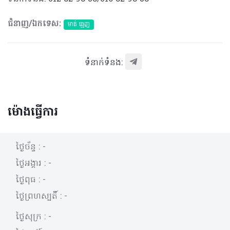
ជំនាញ/ឯកទេស:
មាត់ ធ្មេញ
ទំនាក់ទំនង:
ម៉ោងធ្វើការ
ថ្ងៃច័ន្ទ :
-
ថ្ងៃអង្គារ :
-
ថ្ងៃពុធ :
-
ថ្ងៃព្រហស្បតិ៍ :
-
ថ្ងៃសុក្រ :
-