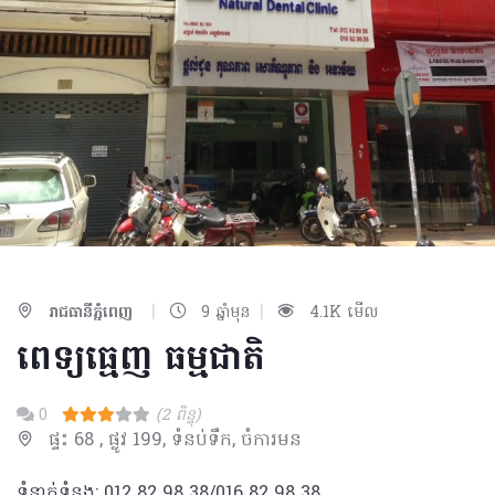
|
|
រាជធានីភ្នំពេញ
9 ឆ្នាំមុន
4.1K មើល
ពេទ្យធ្មេញ ធម្មជាតិ
0
(2 ពិន្ទុ)
ផ្ទះ 68 , ផ្លូវ 199, ទំនប់ទឹក, ចំការមន
ទំនាក់ទំនង: 012 82 98 38/016 82 98 38