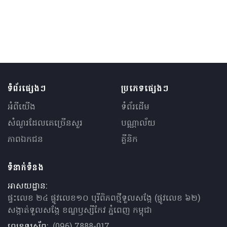
ទំព័រផ្សេងៗ
ប្រភេទផ្សេងៗ
អំពីយើង
ទំព័រដើម
សំណួរ​ដែលគេ​ច្រើន​សួរ
បណ្ណាល័យ
ភាពឯកជន
គ្លីនិក
ទំនាក់ទំនង
អាសយដ្ឋាន:
ផ្ទះលេខ ២៤ ផ្លូវលេខ១០ បុរីពិភពថ្មីទួលសង្កែ (ផ្លូវលេខ ៦២)
សង្កាត់ទួលសង្កែ ខណ្ឌឫស្សីកែវ ភ្នំពេញ កម្ពុជា