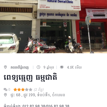
|
|
រាជធានីភ្នំពេញ
9 ឆ្នាំមុន
4.1K មើល
ពេទ្យធ្មេញ ធម្មជាតិ
0
(2 ពិន្ទុ)
ផ្ទះ 68 , ផ្លូវ 199, ទំនប់ទឹក, ចំការមន
ទំនាក់ទំនង: 012 82 98 38/016 82 98 38