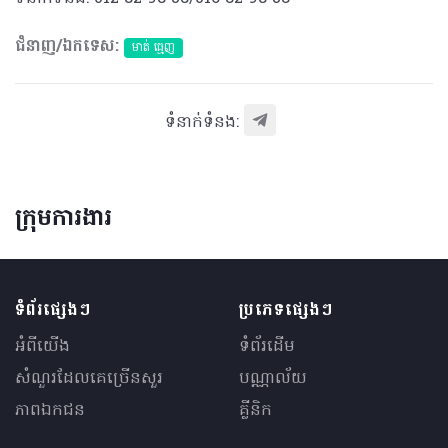
ជំនាញ/ឯកទេស:
មាត់ ធ្មេញ
ទំនាក់ទំនង:
ក្រុមការងារ
ទំព័រផ្សេងៗ
ប្រភេទផ្សេងៗ
អំពីយើង
ទំព័រដើម
សំណួរ​ដែលគេ​ច្រើន​សួរ
បណ្ណាល័យ
ភាពឯកជន
គ្លីនិក