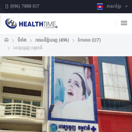
(096) 7888-017
ភាសាខ្មែរ
ទីតាំង
រាជធានីភ្នំពេញ
(496)
ចំការមន
(117)
ពេទ្យធ្មេញ ធម្មជាតិ