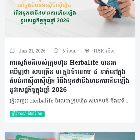
|
|
Jan 21, 2026
6 ខែមុន
11.5K មើល
ការស្ទង់មតិរបស់ក្រុមហ៊ុន Herbalife បានរក
ឃើញថា សហគ្រិន ៣ ក្នុងចំណោម ៤ នាក់នៅក្នុង
តំបន់អាស៊ីប៉ាស៊ីហ្វិក រំពឹងទុកថានឹងមានការកើនឡើង
នូវសេដ្ឋកិច្ចក្នុងឆ្នាំ 2026
(ភ្នំពេញ)៖ Herbalife ដែលជាក្រុមហ៊ុន សហគមន៍ និងវេទិកាភ្ជាប់ទំនាក់ទំនង លំដាប់ថ្នាក់ពិភពលោក ផ្នែកសុខភាព និងសុខុមាលភាព បានចេញផ្សាយលទ្ធផលពីការស្ទង់មតិស្តីពីការផ្តល់អំណាចផ្នែកសុខភាព និងសេដ្ឋកិច្ចនៅក្នុងតំបន់អាស៊ីប៉ាស៊ីហ្វិក (APAC) ឆ្នាំ២០២៥ (Asia Pacific Health and Economic Empowerment Survey 2025)។ លទ្ធផលបានបង្ហាញពីសុទិដ្ឋិនិយមផ្នែកសេដ្ឋកិច្ចយ៉ាងខ្លាំងក្នុងចំណោមសហគ្រិន ដោយក្នុងនោះសហគ្រិន ៣ នាក់ក្នុងចំណោម ៤ នាក់ (៧៤%) រំពឹងថាសុខុមាលភាពសេដ្ឋកិច្ចរបស់ពួកគេនឹងប្រសើរឡើងក្នុងរយៈពេល ១២ ខែខាងមុខនេះ បើប្រៀបធៀបទៅនឹងអ្នកដែលមិនមែនជាសហគ្រិនដែលមានត្រឹមតែពាក់កណ្តាល (៤៨%) ប៉ុណ្ណោះ ដែលមានទស្សនៈដូចគ្នានេះ។ ការស្ទង់មតិនេះក៏បានបង្ហាញឱ្យឃើញពីកម្រិតនៃ 'ភាពម្ចាស់ការលើខ្លួនឯង' ទាំងផ្នែកសេដ្ឋកិច្ច និងសុខភាព ក្នុងចំណោមសហគ្រិន ដែលមានអត្រាខ្ពស់ជាងគួរឱ្យកត់សម្គាល់ បើធៀបនឹងអ្នកដែលមិនមែនជាសហគ្រិននៅក្នុងតំបន់។ 'ភាពម្ចាស់ការ' ត្រូវបានកំណត់ថាជាសមត្ថភាពក្នុងការធ្វើការសម្រេចចិត្តដោយផ្អែកលើព័ត៌មានច្បាស់លាស់ ដើម្បីពង្រឹងសុខុមាលភាពរាងកាយ ផ្លូវចិត្ត និងអារម្មណ៍ (ដែលសំដៅទៅលើ ភាពម្ចាស់ការផ្នែកសុខភាព) និងការកែលម្អស្ថានភាពហិរញ្ញវត្ថុរបស់បុគ្គលម្នាក់ៗ (ដែលសំដៅទៅលើ ភាពម្ចាស់ការផ្នែកសេដ្ឋកិច្ច) ដែលកម្រិតទាំងនេះមានខ្ពស់ជាង ១៧ ភាគរយ ក្នុងចំណោមសហគ្រិនដែលបានចូលរួមក្នុងការស្ទង់មតិ។ នេះបញ្ជាក់ឱ្យឃើញថាសហគ្រិនទាំងនោះមានការគ្រប់គ្រងសុខភាព និងសុខុមាលភាពសេដ្ឋកិច្ចរបស់ពួកគេបានល្អ។ លោក Thomas Harms នាយកគ្រប់គ្រងប្រចាំតំបន់អាស៊ីប៉ាស៊ីហ្វិកនៃក្រុមហ៊ុន Herbalife បានមានប្រសាសន៍ថា “ផ្ទុយទៅនឹងជំនឿដ៏ពេញនិយមដែលថាសហគ្រិនភាពគឺពោរពេញទៅដោយស្ត្រេស បើយោងទៅតាមការស្ទង់មតិនេះបង្ហាញថាសហគ្រិន មានភាពសុទិដ្ឋិនិយមផ្នែកសេដ្ឋកិច្ច មានទំនុកចិត្ត និងមានម្ចាស់ការទៅលើហិរញ្ញវត្ថុច្បាស់លាស់។ នៅក្នុងស្ថានភាពសេដ្ឋកិច្ចបច្ចុប្បន្ន មនុស្សជាច្រើនកំពុងស្វែងរកមធ្យោបាយបង្កើតប្រភពចំណូលបន្ថែម។ ក្រុមហ៊ុន Herbalife ប្តេជ្ញាគាំទ្រពួកគេដោយជួយពង្រឹងសុខភាព និងសុខុមាលភាពរបស់ពួកគេ ព្រមទាំងផ្តល់ឱកាសសម្រាប់អ្នកដែលចង់បង្កើតអាជីវកម្មសម្រាប់ខ្លួនឯង ក្នុងនាមជាអ្នកចែកចាយឯករាជ្យ”។ ការស្ទង់មតិនេះត្រូវបានធ្វើឡើងក្នុងខែតុលា ដោយមានអ្នកចូលរួម ៨,៥០៥ នាក់ (ក្នុងនោះមានសហគ្រិន ២,២៤៥ នាក់) មកពី ១១ ប្រទេសក្នុងតំបន់រួមមាន៖ អូស្ត្រាលី ហុងកុង ឥណ្ឌូនេស៊ី ជប៉ុន កូរ៉េ ម៉ាឡេស៊ី ហ្វីលីពីន សិង្ហបុរី តៃវ៉ាន់ ថៃ និងវៀតណាម។ សហគ្រិនបង្ហាញទំនុកចិត្តខ្ពស់លើសុខុមាលភាពសេដ្ឋកិច្ចរបស់ខ្លួន នៅទូទាំងតំបន់ សហគ្រិនមានទំនោរមើលឃើញស្ថានភាពសេដ្ឋកិច្ចរបស់ពួកគេក្នុងផ្លូវវិជ្ជមាន។ ក្នុងនោះមានសហគ្រិន ៤៣% បានវាយតម្លៃស្ថានភាពសេដ្ឋកិច្ចបច្ចុប្បន្នរបស់ពួកគេថាស្ថិតក្នុងកម្រិត "ល្អ" ខណៈដែលអ្នកមិនមែនជាសហគ្រិនមានត្រឹមតែ ២៥% ប៉ុណ្ណោះដែលយល់ឃើញបែបនេះ។ ចំពោះការរំពឹងទុកទៅថ្ងៃមុខវិញ សហគ្រិនរហូតដល់ ៧៤% រំពឹងថាស្ថានភាពសេដ្ឋកិច្ចរបស់ពួកគេនឹងប្រសើរឡើងក្នុងរយៈពេល ១២ ខែខាងមុខ ក្នុងពេលដែលអ្នកមិនមែនជាសហគ្រិនមានចំនួនមិនដល់ពាក់កណ្តាល (៤៨%) ផង ដែលមានទំនុកចិត្តក្នុងកម្រិតដូចគ្នានេះ។ បុគ្គលដែលជាសហគ្រិនក៏បានបង្ហាញសុទិដ្ឋិនិយមផងដែរ ក្នុងការសម្រេចឱ្យបាននូវគោលដៅរបស់ពួកគេ៖ គោលដៅរយៈពេលខ្លី (១២ ខែ)៖ ពាក់កណ្តាលនៃសហគ្រិន (៥០%) មានទំនុកចិត្តថានឹងសម្រេចបានគោលដៅសេដ្ឋកិច្ចរបស់ខ្លួន ដែលចំនួននេះខ្ពស់ជាងអ្នកមិនមែនជាសហគ្រិនរហូតដល់ ២៣ ភាគរយ។ គោលដៅរយៈពេលវែង (៥ ឆ្នាំ)៖ ៥១% នៃសហគ្រិនមានទំនុកចិត្តថានឹងសម្រេចបានគោលដៅក្នុងរយៈពេល ៥ ឆ្នាំខាងមុខ ដែលខ្ពស់ជាងអ្នកដែលមិនមែនជាសហគ្រិនចំនួន ២១ ភាគរយ។ ភាពម្ចាស់ការលើខ្លួនឯង ទាំងផ្នែកសេដ្ឋកិច្ច និងសុខភាពក្នុងចំណោមសហគ្រិនក្នុងតំបន់អាស៊ីប៉ាស៊ីហ្វិក ក្រៅពីភាពជឿជាក់ និងសុទិដ្ឋិនិយមចំពោះស្ថានភាពសេដ្ឋកិច្ចបច្ចុប្បន្ន និងទៅថ្ងៃអនាគត លទ្ធផលក៏បានបង្ហាញផងដែរថា សហគ្រិនក្នុងតំបន់អាស៊ីប៉ាស៊ីហ្វិកមាន "ភាពម្ចាស់ការលើខ្លួនឯង" ទាំងផ្នែកសេដ្ឋកិច្ច និងសុខភាព។ ៦ នាក់ ក្នុងចំណោម ១០ នាក់ ឬស្មើរនឹង ៥៩% នៃសហគ្រិនដែលចូលរួមការអង្កេតនេះបាននិយាយថា ពួកគេយល់ថាខ្លួនមានសមត្ថភាពជាម្ចាស់ការក្នុងការសម្រេចចិត្ត ដើម្បីកែលម្អស្ថិរភាពហិរញ្ញវត្ថុ និងសុខុមាលភាពសេដ្ឋកិច្ចរបស់ខ្លួន ដែលចំនួននេះគឺខ្ពស់ជាង ១៨ ភាគរយ បើធៀបទៅនឹងអ្នកមិនមែនជាសហគ្រិនដែលមានត្រឹម ៣៩%។ ភាពម្ចាស់ការលើផ្នែកសុខភាពក៏មានកម្រិតខ្ពស់ដូចគ្នាដែរក្នុងចំណោមសហគ្រិន ដោយមានរហូតដល់ ៦៥% ដែលយល់ថាខ្លួនមានសមត្ថភាពម្ចាស់ការលើខ្លួនឯង បើធៀបនឹងអ្នកមិនមែនជាសហគ្រិនដែលមានត្រឹមតែ ៤៨%។ ភាពម្ចាស់ការលើខ្លួនឯងនេះហើយ ដែលអាចពន្យល់បានថា ហេតុអ្វីបានជាសហគ្រិនបង្ហាញទំនុកចិត្តខ្ពស់ក្នុងការសម្រេចឱ្យបាននូវគោលដៅសុខភាពរបស់ពួកគេក្នុងរយៈពេល ១២ ខែខាងមុខ។ ច្រើនជាងពាក់កណ្តាល (៥៦%) នៃសហគ្រិន ជឿជាក់ថាពួកគេអាចសម្រេចបាននូវគោលដៅសុខភាពក្នុងរយៈពេល ១២ ខែខាងមុខ ខណៈដែលអ្នកមិនមែនជាសហគ្រិនមានត្រឹមតែ ៣៣% ប៉ុណ្ណោះដែលជឿជាក់បែបនេះ។ ទំនាក់ទំនងរវាងសុខភាព និងសេដ្ឋកិច្ច ការរកឃើញនេះបង្ហាញឱ្យឃើញកាន់តែច្បាស់ពីចំណងទាក់ទងគ្នាយ៉ាងជិតស្និទ្ធនៃភាពជាម្ចាស់ការទៅលើ សុខភាព និង សេដ្ឋកិច្ច។ អ្នកដែលមានសមត្ថភាពពេញលេញក្នុងការពង្រឹងស្ថានភាពហិរញ្ញវត្ថុរបស់ខ្លួន ក៏ច្រើនតែមានទំនុកចិត្តខ្ពស់ក្នុងការថែទាំសុខភាពរបស់ពួកគេដូចគ្នា។ នេះមានន័យថាភាពជឿជាក់លើការគ្រប់គ្រងលុយកាក់ និងភាពជឿជាក់លើការគ្រប់គ្រងសុខភាព គឺតែងតែដើរទន្ទឹមគ្នា។ ដោយសារមានការម្ចាស់ការទៅលើការសម្រេចចិត្ត ការកំណត់គោលដៅ ការបែងចែកពេលវេលា និងធនធាន ព្រមទាំងជម្រើសនៃការរស់នៅ សហគ្រិនជឿជាក់ថាខ្លួនមានសក្ដានុពលដើម្បីធ្វើឱ្យបំណងប្រាថ្នាក្លាយជាការពិត។ ភាពម្ចាស់ការលើខ្លួនឯងនេះហើយដែលជួយបង្កើនទំនុកចិត្ត និងនាំមកនូវលទ្ធផលល្អទាំងផ្នែកសុខភាព និងសេដ្ឋកិច្ច។ វាជាភស្តុតាងបញ្ជាក់ថា នៅពេលដែលយើងចេះគ្រប់គ្រងការសម្រេចចិត្តលើសុខភាព និងសេដ្ឋកិច្ចដោយខ្លួនឯង យើងនឹងអាចផ្លាស់ប្តូរទាំងអនាគត និងជីវិតរស់នៅឱ្យកាន់តែប្រសើរឡើង។ អំពីក្រុមហ៊ុន Herbalife ក្រុមហ៊ុន Herbalife (NYSE: HLF) គឺជាក្រុមហ៊ុនសុខភាព និងសុខុមាលភាពឈានមុខគេ និងជាសហគមន៍ដែលកំពុងផ្លាស់ប្តូរជីវិតរបស់មនុស្សជាមួយនឹងផលិតផលអាហារូបត្ថម្ភដ៏អស្ចារ្យ និងជាឱកាសអាជីវកម្មសម្រាប់សមាជិកឯករាជ្យរបស់ខ្លួនចាប់តាំងពីឆ្នាំ 1980។ ក្រុមហ៊ុនផ្តល់ជូននូវផលិតផលដែលគាំទ្រដោយវិទ្យាសាស្រ្តដល់អ្នកប្រើប្រាស់នៅក្នុងទីផ្សារជាង 90។ តាមរយៈសមាជិកឯករាជ្យដែលផ្តល់ជូននូវការបណ្តុះបណ្តាលមួយទល់មួយ និងផ្តល់ការគាំទ្រសហគមន៍ដោយបំផុសគំនិតឱ្យអតិថិជនប្រកាន់ខ្ជាប់នូវរបៀបរស់នៅដែលមានភាពសកម្ម។
ព្រឹត្តិការណ៍ និងព័ត៌មាន