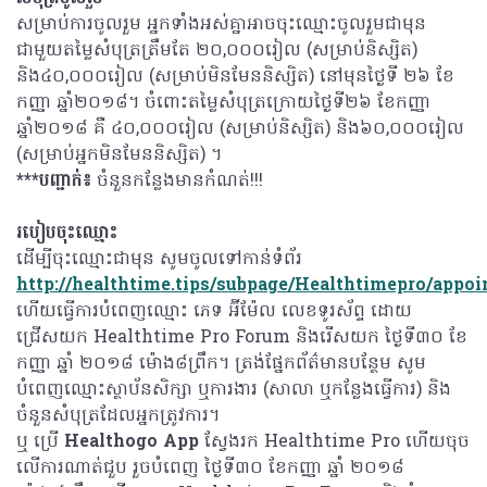
សម្រាប់ការចូលរួម អ្នកទាំងអស់គ្នាអាចចុះឈ្មោះចូលរួមជាមុន
ជាមួយតម្លៃសំបុត្រត្រឹមតែ ២០,០០០រៀល (សម្រាប់និស្សិត)
និង៤០,០០០រៀល (សម្រាប់មិនមែននិស្សិត) នៅមុនថ្ងៃទី ២៦ ខែ
កញ្ញា ឆ្នាំ២០១៨។ ចំពោះតម្លៃសំបុត្រក្រោយថ្ងៃទី២៦ ខែកញ្ញា
ឆ្នាំ២០១៨ គឺ ៤០,០០០រៀល (សម្រាប់និស្សិត) និង៦០,០០០រៀល
(សម្រាប់អ្នកមិនមែននិស្សិត) ។
***
បញ្ជាក់៖
ចំនួនកន្លែងមានកំណត់!!!
របៀបចុះឈ្មោះ
ដើម្បីចុះឈ្មោះជាមុន សូមចូលទៅកាន់ទំព័រ
http://healthtime.tips/subpage/Healthtimepro/appo
ហើយធ្វើការបំពេញឈ្មោះ ភេទ អ៊ីម៉ែល លេខទូរស័ព្ទ ដោយ
ជ្រើសយក Healthtime Pro Forum និងរើសយក ថ្ងៃទី៣០ ខែ
កញ្ញា ឆ្នាំ ២០១៨ ម៉ោង៨ព្រឹក។ ត្រង់ផ្នែកព័ត៌មានបន្ថែម សូម
បំពេញឈ្មោះស្ថាប័នសិក្សា ឬការងារ (សាលា ឬកន្លែងធ្វើការ) និង
ចំនួនសំបុត្រដែលអ្នកត្រូវការ។
ឬ ប្រើ
Healthogo App
ស្វែងរក Healthtime Pro ហើយចុច
លើការណាត់ជួប រួចបំពេញ ថ្ងៃទី៣០ ខែកញ្ញា ឆ្នាំ ២០១៨