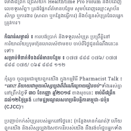
ម៉ោង៨ព្រឹក ជ្រើសយក Healthtime Pro Forum និងបំពេញ
លេខទូរស័ព្ទ។ ត្រង់ផ្នែកព័ត៌មានបន្ថែម សូមបំពេញឈ្មោះស្ថាប័ន
សិក្សា ឬការងារ (សាលា ឬកន្លែងធ្វើការ) និងចំនួនសំបុត្រដែលអ្នក
ត្រូវការ។
កំណត់សម្គាល់ ៖
ការបង់ប្រាក់ និងទទួលសំបុត្រ ប្រព្រឹត្តិនៅ
ការិយាល័យក្រុមហ៊ុនហេលស៍ថាមខប ចាប់ពីថ្ងៃជូនដំណឹងនេះត
ទៅ។
សម្រាប់ទំនាក់ទំនងព័ត៌មានបន្ថែម ៖
០៧៧ ៨៨៨ ០៧៦/ ០៧៧
៨៨៨ ០៧៥/ ០៦៩ ៨៨៨ ១១២
កុំភ្លេច ចូលរួមជាមួយពួកយើង ក្នុងកម្មវិធី Pharmacist Talk ៖
“តោះ! និយាយជាមួយសិស្សច្បងពីដំណើរក្រោយរៀនចប់”
ទាំងអស់គ្នា
នៅព្រឹកថ្ងៃទី
៣០ ខែកញ្ញា ឆ្នាំ២០១៨
ខាងមុខនេះ
ចាប់ពី៨ព្រឹក
ដល់១២ថ្ងៃត្រង់
នៅ
មជ្ឈមណ្ឌលសហប្រតិបត្តិការកម្ពុជា-ជប៉ុន
(CJCC)
។
ប្រញាប់កក់សំបុត្ររបស់អ្នកនៅថ្ងៃនេះ (កន្លែងមានកំណត់)! ហើយ
ពួកយើង និងសិស្សច្បងឱសថការីរបស់យើង នឹងរង់ចាំជួបអ្នកទាំង