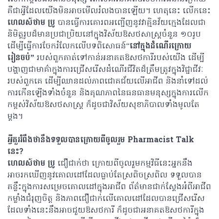
គឺជាអ្វីដែលយើងមិនអាចមើលរំលងបានឡើយ។ ហេតុនេះ លើកនេះ
ហេលស៍ថាម ប្រូ
បានធ្វើការគោរពអញ្ជើញនូវវាគ្មិនវ័យក្មេងដែលជា
និមិត្តរូបដ៏មានប្រជាប្រិយនៅក្នុងវិស័យឱសថសាស្ត្រចំនួន ១០រូប
ដើម្បីធ្វើការចែករំលែកលើបទពិសោធន៍“
នៅក្នុងដំណើរក្រោយ
រៀនចប់”
របស់ពួកគាត់ទៅកាន់អនាគតឱសថការីរបស់យើង ដើម្បី
បង្ហាញជាមាគ៌ាក្នុងការជ្រើសរើសដំណើរជីវិតដ៏ត្រឹមត្រូវក្នុងវិជ្ជាជីវៈ
របស់ពួកគេ ដើម្បីឈានដល់ភាពជោគជ័យលើអាជីព និងនាំទៅដល់
ការកើនឡើងទាំងចំនួន និងគុណភាពនៃធនធានមនុស្សក្នុងការលើក
កម្ពស់វិស័យឱសថសាស្ត្រ ក៏ដូចជាវិស័យសុខាភិបាលទាំងមូលតែ
ម្តង។
អ្វីគួររំពឹងថានឹងទទួលបានក្រោយពីចូលរួម Pharmacist Talk
នេះ?
ហេលស៍ថាម ប្រូ
ជឿជាក់ថា ក្រោយពីចូលរួមកម្មវិធីនេះអ្នកនឹង
អាចរកឃើញនូវគោលដៅដែលធ្លាប់តែស្រពិចស្រពិល ទទួលបាន
គន្លឹះក្នុងការសម្រេចគោលដៅក្នុងអាជីព ព័ត៌មានជាក់ស្តែងអំពីអាជីព
កម្លាំងជំរុញចិត្ត និងភាពជឿជាក់លើគោលដៅដែលបានជ្រើសរើស
ដែលទាំងនេះនឹងអាចជួយឱសថការី ក៏ដូចជាអនាគតឱសថការីក្នុង