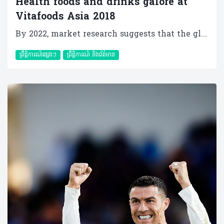
Health foods and drinks galore at
Vitafoods Asia 2018
By 2022, market research suggests that the global market for nutraceuticals may reach US$302,306 million[1]. The opportunity is great because the market is for foods and beverages that could help to prevent or treat diseases. To discover this market, head to the Singapore Marina Bay Sands Expo and Convention this September 11 and 12 for Vitafoods Asia 2018. Vitafoods Asia brings together buyers, distributors, retailers and suppliers to do business and uncover high-quality, innovative dietary supplements and functional food and beverages. Key components of the exhibition include high-quality, innovative dietary supplements and functional food and beverages from a showcase of over 300 exhibitors. The products help to improve health, wellbeing, physical and mental health and include energy drinks to meal replacement bars, chewable supplements to effervescent tablets and everything in-between. Moreover, there is a New Products Zone where you can discover the latest innovations and market successes in ingredients and finished products. At Vitafoods Asia you can source and taste the very latest products to hit the market at the Tasting Centre. Among the exhibitors, for example, is DuPont Nutrition & Health, a subsidiary of the United States-based conglomerate DuPont. At Vitafoods Asia 2018, DuPont is hosting the DuPont Hospitality Suite, where a team of innovative solvers, deep consumer insights and broad product portfolio will help you turn challenges into high-value business opportunities. Hosted by experts in the field, make an appointment at the suite for a “Meet & Greet” session. There will be 2 presentations per day, sharing what’s hot and relevant in Asia. “We’re going to place products with health-enhancing benefits and solutions backed by ground-breaking science at the heart of our presence at the event this year. We will also share the research behind our science and demonstrate how it can be translated into successful ingredient formulations and product launches,” said Dr Li Yongjing, DuPont Nutrition & Health’s regional president for Asia. The firm will also present two talks on its work and findings, on new insights and therapeutic strategies for shaping the gut microbiota, which is the ecosystem of microorganisms in people’s guts that influences their health, and on human milk oligosaccharides (HMOs), which are sugars found in high concentrations only in human milk and confer health benefits. Researchers are trying to harness HMOs to make infant formulas more like breast milk. Clinically-substantiated supplements, especially those for women and children, will be at the heart of the products at PharmaLinea’s booth. The Slovenia-based firm sells private label food supplements – those that are manufactured by one company but sold by another – and offers services to other businesses in the nutraceutical industry. “Our primary focus is on women and children, and we have developed excellence in liquid product forms and convenient single-serve forms. Our latest cutting-edge solutions address iron deficiency, immunity, pregnancy, gut health and children’s sleep, among others,” said PharmaLinea marketing and public relations project manager Matevz Ambrozic. “The VitaFoods Asia exhibition will also give us the opportunity to present our business model, which is unique to the industry. The complete service we offer includes extensive scientific support, which greatly facilitates medical detailing. Our regulatory team also provides all the necessary information and documentation during the registration process,” he said. People interested in supplements that could reduce the risk of heart attacks should visit Italy-headquartered company Indena’s booth. Indena will be presenting several of its new ingredients for nutraceuticals, including one, derived from the fruit of a plant in southern Italy, that is safe and effective in reducing cardiovascular risks. Indena will also introduce a product suitable for sports nutrition to improve athletes’ training, performance and recovery. The PT Cekindo Bisnis Grup, a consulting company in Indonesia that helps businesses planning to expand into the country, will share information about Indonesian regulations and product registration processes relevant to the nutraceuticals industry, within the Industry Advice Zone. Cekindo chairman Michal Wasserbauer noted that Indonesian is home to more than 260 million people and is one of the fastest growing pharmaceutical markets in Asia. “Moreover, Indonesian people are now more aware of the importance of having a healthier lifestyle. Per person revenues have significantly risen in the last few years and are expected to continue to rise over the next decade, which means that the middle class’s spending power on healthcare products is growing,” he continued. In the Industry Advice Zone, exhibitors and professional visitors can access advice for regulation interpretation and consultation on food regulation problems. A key partner is Antion, a Chinese regulation consulting company engaged in services to the food industry. Another partner is the Singapore Institute of Food Science and Technology (SIFST), who will offer professional advice and expertise on Food Safety Management, especially for food and healthcare products meant for import and export markets. Mintel, a market research company, and the Japan Food Research Laboratories and the Chemical Inspection and Regulation Service (CIRS), a leading product safety and chemical management consulting firm, and the Healthy Marketing Team, who will advise on product innovation are also available in this Zone as advisors. Returning exhibitors say that the event provides a comprehensive overview of nutraceuticals. “We’ve been participating in Vitafoods Asia since its very first edition, and it has grown in both the number and quality of exhibitors, visitors and scientific programmes. We expect the same high quality this year and beyond,” said Indena marketing director Cosimo Palumbo. Mr Wasserbauer noted: “Vitafoods Asia 2018 will be one of the biggest events in Asia, so we definitely do not want to miss it.” [1] *Nutraceuticals Market Global Opportunity Analysis and Industry Forecast, 2014-2022. Allied Market Research. December, 2016. About Vitafoods Asia Vitafoods Asia is part of Informa Exhibitions’ Global Health & Nutrition Network (GHNN), which brings together a portfolio of events, digital media and publishing for marketers, manufacturers and formulators of nutrition and dietary supplements, healthy foods/beverages and personal care products. GHNN’s events include Vitafoods Europe, Vitafoods Asia, SupplySide West and SupplySide East. Natural Products INSIDER is the global media brand covering healthy ingredients and finished applications. Vitafoods Insights offers online content and a series of topic-specific digital magazines that bring highlights of the Vitafoods events to a global audience. SupplySide West & Vitafoods Global Storefronts offers a new online environment where ingredient buyers and product developers can find and connect with the suppliers and solutions they need, all year long. For more information, visit www.informaglobalhealth.com. Informa’s Global Exhibitions Division organises transaction-oriented exhibitions and trade shows, which provide buyers and sellers across different industries and communities with a powerful platform to meet face-to-face, build relationships and conduct business. Informa has a portfolio of more than 150 exhibitions, serving a number of core verticals, including Health & Nutrition, Beauty, Property & Construction and Pop Culture.
ព្រឹត្តិការណ៍ផ្សេងៗ
ព្រឹត្តិការណ៍ និងព័ត៌មាន