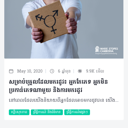
|
|
May 10, 2020
6 ឆ្នាំមុន
9.9K មើល
សម្រាប់បុគ្គលដែលមករដូវ៖ អ្នកកែភេទ អ្នកមិន
ប្រកាន់ភេទណាមួយ និងការមករដូវ
នៅពេលដែលយើងនិយាយពីអ្នកដែលអាចមករដូវបាន យើងតែងតែគិតដល់អ្នកដែលមានអត្តសញ្ញាណភេទជាមនុស្សស្រី ហើយមានរូបរាងជាមនុស្សស្រី។ ទោះបីជានេះជាការគិតដោយមិនដឹងខ្លួនក៏ដោយ តែវាបានឆ្លុះបញ្ចាំងពីកង្វះខាតចំណេះដឹងទៅលើបញ្ហាការមករដូវរបស់អ្នកដែលមិនប្រកាន់អត្តសញ្ញាណថាជាស្រ្តី ឬ អ្នកដែលមិនប្រកាន់ភេទច្បាស់លាស់។ កង្វះខាតនៃការយល់ដឹងជុំវិញបញ្ហានេះ និង​ការរើសអើងនៃអ្នកកែភេទ និង​បុគ្គលដែលមិនប្រកាន់ភេទណាមួយដែលគាត់មករដូវដែរនោះ បង្កជាផលវិបាកអវិជ្ជមានទៅលើការរស់នៅប្រចាំថ្ងៃរបស់ពួកគាត់ ដែលប៉ះពាល់ទៅលើអនាម័យនៃការមករដូវ សុខភាពផ្លូវចិត្ត និង ផាសុកភាពនៃរាងកាយរបស់គាត់។ ការបើកការជជែកពិភាក្សាដែលយើងកំពុងតែសំដៅទៅលើ គឺការខ្វះខាតនៃផលិតផលអនាម័យសុខភាពប្រដាប់បន្តពូជដែលមិនរើសភេទនៅលើទីផ្សារ (gender-neutral products ) និងការមាក់ងាយពីសង្គមជុំវិញបញ្ហាមករដូវផ្ទាល់ ជាពិសេសនៅក្នុងប្រទេសដែលមិនសូវមានការអប់រំពាក់ព័ន្ធទៅនឹងសហគមន៍ LGBTQ+ ដូចប្រទេសកម្ពុជា។ ដោយសារតែកង្វះខាតព័ត៌មាន និង ឯកសារស្រាវជ្រាវអំពីប្រធានបទនេះនៅក្នុងប្រទេសកម្ពុជា យើងបានសុំជំនួយពីអ្នកដែលនៅក្នុងសហគមន៍ LGBTQ+ ក្នុងស្រុកផ្ទាល់​តែម្តង។ សម្រាប់អត្ថបទប្លុកលើកនេះ យើងបានធ្វើការសម្ភាសន៍ ជាមួយនឹងលោក Bee Mike ដែលជាអ្នកលេងឧបរករណ៍តន្រ្តី ហ្គីតាបាស ប្រចាំក្រុមប្រគុំតន្រ្តីមួយនៅ​ក្នុងប្រទេសកម្ពុជា។ លោកនឹងឆ្លើយទៅនឹងសំនួរ ដោយប្រើប្រាស់បទពិសោធន៍របស់ខ្លួនលោកផ្ទាល់ក្នុងនាមជាអ្នកកែភេទនៅប្រទេសកម្ពុជា។ ផលលំបាកនៃការមករដូវក្នុងនាមជាអ្នកកែភេទ និង មិនប្រកាន់ភេទណាមួយ «និយាយទៅបើសិនជានិយាយថាឲ្យដឹងតាំងពីពេលណា គឺតាំងពីតូចមកចូលចិត្តស្លៀកខោអាវប្រុស» បើតាមសម្តីរបស់ Mike។ នៅពេលដែលគាត់ត្រូវបានសួរពាក់ព័ន្ធពីឧបសគ្គឬការលំបាករបស់គាត់ដែលបានធំធាត់ឡើងមកក្នុងនាមជាអ្នកកែភេទ ដែលមករដូវនោះ Mike បានឆ្លើយថា លោកតែងតែមានភាពខ្មាសអៀនខ្លាំងណាស់នៅពេលដែលនិយាយអំពីការមករដូវម្តងៗ។ «និយាយទៅតាំងពីក្មេងមកគឺឲ្យតែមានអាហ្នឹង គឺតែងតែមានអារម្មណ៍ប្លែកៗហើយអៀន ហើយអត់សូវបញ្ចេញអាការៈនឹងឲ្យគេឃើញទេ សូម្បីតែទៅទិញសំឡីខ្លួនឯងក៏អត់ហ៊ានដែរ»។ Mike ក៏បានបញ្ជាក់ផងដែរថា លោកមិនសូវមានបញ្ហាអ្វីជាមួយនឹងចំណេះដឹងថែទាំខ្លួននៅពេលមករដូវនោះទេ ពីព្រោះលោកទម្លាប់ជាមួយនឹងការមករដូវតាំងពីមុនពេលដែលគាត់ដឹង ១០០ ភាគរយថាខ្លួនជាមនុស្សប្រុស។ យ៉ាងណាមិញ លោកបាននិយាយផងដែរថា នេះគឺគ្រាន់តែជាបទពិសោធន៍របស់លោកផ្ទាល់ទេ ចំពោះអ្នក​ដែលជាអ្នកកែភេទផ្សេងលោកមិនអាចតាំងខ្លួនជាតំណាងឲ្យបទពិសោធន៍ពួកគេទាំងអស់គ្នាបាននោះទេ។ ប៉ុន្តែគាត់ចាំថាគាត់មានអារម្មណ៍ភ័យខ្លាចដែរនៅពេលដែលមករដូវជាលើកដំបូង ព្រោះមិនដឹងថាវាគ្រាន់តែជាដំណើរការធម្មជាតិនោះទេ។ លោកបាននិយាយដោយហួសចិត្តអំពីការសួរសំនួរពីមនុស្សជុំវិញខ្លួនអំពីរូបរាង និងភេទរបស់លោកតាំងពីនៅក្មេងមកម្ល៉េះ។ «ពេលដំបូងៗ នៅពេលដែលលឺសំនួរចឹងៗមានអារម្មណ៍ថាអន់ចិត្តនឹងខ្លួនឯង រហូតចង់ចូលដល់ជម្ងឺ depression មិនមែនចង់ depression ទេ គឺ depression ហ្មង ដោយសារតែ ទី​១ គាត់រើសអើងខ្លាំងពេក និយាយទៅសំនួរបែបនឹងគឺគ្រប់ទីកន្លែង តែម្តង គឺថាគាត់អត់យល់ទេ សូម្បីតែអ៊ុំយើងក៏គាត់សួរយើងចឹងដែរថា ម៉េចបានយើងចូលចិត្តតែងខ្លួនជាប្រុសចឹង និយាយទៅសំនួរពេញក្បាលតែម្តង»។ ការស្រាវជ្រាវបានបង្ហាញថាអ្នកដែលកែភេទ ប្រឈមមុខនឹងការមានភាពអាម៉ាស់នឹងខ្លួនឯង និងអសមភាពនៅក្នុងសង្គម ក៏ដូចជាភាពខ្វះខាតជាច្រើននៅពេលដែលពួកគេត្រូវគ្រប់គ្រងលើការមករដូវរបស់ខ្លួន។ មូលហេតុមួយគឺអ្នកកែភេទពីស្រីទៅប្រុស ដែលមានអត្តសញ្ញាណជាភេទប្រុស បានប្រកាន់ភ្ជាប់ជាមួយនឹងផ្នត់គំនិតមួយចំនួនដែលបុរសជាច្រើននៅក្នុងសង្គមប្រកាន់ខ្ជាប់ ហើយអាចមើលឃើញការមករដូវជាអ្វីមួយដែលធ្វើឲ្យពួកគេទន់ខ្សោយ ឬអន់ជាងបុរសដទៃ។ ហេតុនេះហើយ បានជាអ្នកកែភេទខ្លះមានភាពអាម៉ាសទៅនឹងការមករដូវ។ ការមិនទទួលស្គាល់ការមករដូវនេះមិនមែនជាកំហុសរបស់ពួកគាត់នោះឡើយ ប៉ុន្តែវាជាចំនុចចង្អុលបង្ហាញពីគំនិតដែលចាត់ទុកការមករដូវគឺជារបស់កខ្វក់ ហើយបន្ទាបតម្លៃរបស់មនុស្សម្នាក់។ នេះគឺជាជំនឿមួយដែលត្រូវបានគេជឿតាំងពីយូរលង់ណាស់មកហើយ ហើយវាត្រូវបានបន្តមានឥទ្ធិពលនៅក្នុងសង្គមដែលប្រកាន់ផ្នត់គំនិតបិតាធិបតេយ្យ។ បើនិយាយអំពីបទពិសោធន៍របស់លោកជាមួយនឹងបុគ្គលិកសុខាភិបាលវិញ Mike បាននិយាយថា លោកមិនដែលបានទៅគ្លីនិកណាមួយដើម្បីពិនិត្យមើលសុខភាពបន្តពូជរបស់លោកនោះទេ ប៉ុន្តែលោកធ្លាប់បានយកម្តាយរបស់លោកទៅ ហើយបានមានអារម្មណ៍ថាលោកមិនអាចទទួលយកការពិនិត្យរាងកាយបែបនោះបាននោះទេ។ ប៉ុន្តែលោកធ្លាប់មានបទពិសោធន៍ខ្លះៗនៅពេលដែលទៅគ្លីនិកពិនិត្យជម្ងឺទូទៅ ហើយមានអារម្មណ៍មិនល្អនៅពេលដែលគេនិយាយពីរូបរាងរបស់លោក និង​ ភេទរបស់លោកផងដែរ។ «បងទៅតែពេទ្យពិនិត្យសុខភាពធម្មតាដូចជាក្អក ផ្តាសាយអីចឹង ហើយភាគច្រើន ពួកគាត់នៅតែសួរតែ ស្មានតែប្រុសតាមពិតស្រីសោះ ពាក្យនេះអាចសាមញ្ញចំពោះគាត់ ប៉ុន្តែវាប៉ះពាល់ដល់អារម្មណ៍យើង»។ អ្នកផ្តល់សេវាសុខភាព និង​ សង្គមទាំងមូលដើរតួរយ៉ាងសំខាន់ក្នុងការលុបបំបាត់ការរើសអើងទៅលើអ្នកដែលកែភេទហើយមករដូវ។ អ្វីដែលគួរឲ្យសោកស្តាយគឺ នេះឯងជាចំនុចបញ្ហា ព្រោះអ្នកផ្តល់សេវាសុខភាពត្រូវបានគេរកឃើញថាមានភាពខ្វះខាត និង មានភាពលំអៀងនៅពេលដែលផ្តល់ការព្រឹក្សាដល់អ្នកដែលកែភេទ។ ការស្រង់មតិមួយនៅសហរដ្ឋអាមេរិកនៅឆ្នាំ ២០១៥ ក្នុងចំណោមវេជ្ជបណ្ឌិតផ្នែកសម្ភព និង រោគស្រ្តី បានបង្ហាញថា ៨០​ ភាគរយ ក្នុងចំណោមពួកគេមិនបានទទួលការហ្វឹកហាត់ទាក់ទងទៅនឹងការផ្តល់សេវាសុខភាពដល់អ្នកកែភេទនោះទេ ហើយមានតែ ២៩ ភាគរយតែប៉ុណ្ណោះដែលមានអារម្មណ៍មិនល្អនៅពេលផ្តល់សេវាកម្មថែទាំសុខភាពដល់អ្នកកែភេទ។ ដោយសារតែភាពភ័យខ្លាចទៅលើអ្នកផ្តល់សេវាសុខភាពដែលរើសអើងទៅលើអ្នកកែភេទ ហើយនិង​ការស្អប់ខ្ពើមការមករដូវផងនោះ អ្នកកែភេទមិនងាយនឹងស្វែងរកសេវាថែទាំសុខភាពនោះទេ​នៅពេលដែលពួកគេជួបបញ្ហាពាក់ព័ន្ធទៅនឹងការមករដូវ ដូចជាការអត់រដូវ និង​ការដុះស្រទាប់រដូវនៅកន្លែងមិនប្រក្រតីជាដើម ដែលអាចមានមូលហេតុប៉ះពាល់សុខភាពធ្ងន់ធ្ងរ។ ការធ្វើឲ្យការមករដូវនៃអ្នកកែភេទទៅជារឿងធម្មតា ដូចនេះ តើក្នុងនាមយើងជាបុគ្គលម្នាក់ក្នុងសង្គមអាចជួយអ្វីបានខ្លះ? តាមពិតការចាប់ផ្តើមដំបូងគឺមិនស្មុគស្មាញនោះទេ​ ហើយវិធីនោះគឺការលើកទឹកចិត្តឲ្យអ្នកកែភេទ និង អ្នកដែលមិនប្រកាន់ភេទណាមួយចូលរួមការពិភាក្សាស្តីពីការមករដូវ។ ដើម្បីសង្កត់ថាមិនមែនមានតែស្ត្រីភេទតែប៉ុណ្ណោះដែលអាចមករដូវបាន ហើយក្នុងគោលដៅរកដំណោះស្រាយដែលផ្តល់ផាសុកភាពចំពោះមនុស្សទាំងអស់ដែលមករដូវ។ នេះអាចរួមបញ្ចូលទាំងវគ្គបណ្តុះបណ្តាលអ្នកផ្តល់សេវាថែទាំសុខភាពដែលមិនមានការរើសអើងអ្នកកែភេទ និងការដាក់ផលិតផលអនាម័យនៅក្នុងបន្ទប់ទឹកទាំងប្រុស និងស្រី។ ហើយអ្វីដែលសំខាន់ជាងគេនោះ គឺការលុបបំបាត់គំនិតដែលខុសឆ្គងពាក់ព័ន្ធទៅនឹងការមករដូវ។ នេះមិនមែនជាការងាយទេ ហើយវាត្រូវការការដាក់កម្មវិធីសិក្សានៅតាមសាលាអំពីសុខភាពបន្តពូជ និង សហគមន៍ LGBTQ+។ លោកបានបន្តថា៖ «បើទោះបីជាពួកបងស្រលាញ់ស្រីមែនប៉ុន្តែរូបរាងខាងក្រៅ ប្រព័ន្ធគ្រឿងក្នុងយើងក៏នៅតែជាមនុស្សស្រីចឹង។​ ចឹងធម្មតាធម្មជាតិបង្កើតមកឲ្យមនុស្សស្រីមានមករដូវ គឺយើងនៅតែមកដែរ ដូចម៉ាស៊ីនចឹង គេ set មកយ៉ាងម៉េចគឺយើងចេញមកចឹង។ ប៉ុន្តែពួកយើងខុសពីម៉ាស៊ីនដោយសារយើងនៅមានអារម្មណ៍ទៀត។ យើងមានអារម្មណ៍ យើងមានបេះដូង យើងមានគំនិត អ៊ីចឹងការគិតរបស់ពួកបងខុសគ្នាពីមនុស្សស្រីធម្មតាគឺខាងក្នុងចិត្ត ការគិត អារម្មណ៍»។ ផលិតផលអនាម័យសម្រាប់ការមករដូវដែលមិនប្រកាន់ភេទកំពុងតែត្រូវបានគេលក់នៅប្រទេសមួយចំនួននៅជុំវិញពិភពលោក។ ផលិតផលដូចជា Thinx និង Always កំពុងតែរួមបញ្ចូលតម្រូវការរបស់អ្នកកែភេទ​ និង អ្នកមិនប្រកាន់ភេទណាមួយ ដោយបង្កើតផលិតផលដែលអ្នកណាក៏អាចប្រើប្រាស់បានយ៉ាងងាយស្រួល។ យ៉ាងណាមិញ គ្រាន់តែកែប្រែផលិតផលនឹងមិនអាចជួយបានច្រើននោះទេប្រសិនបើយើងមិនព្យាយាមអស់ពីសមត្ថភាពក្នុងការអប់រំប្រជាជនទូទៅអំពីអនាម័យការមករដូវ និង ការគិតខុសពាក់ព័ន្ធទៅនឹងអ្នកដែលអាចមករដូវ តើការមករដូវមានន័យថាដូចម្តេច ហើយហេតុអីបានជាអនាម័យសុខភាពរដូវគឺជាសិទ្ធិមនុស្ស។ សម្រាប់ Mike វិញ ក្តីសង្ឃឹមរបស់លោកគឺសាមញ្ញនោះទេ។ «បើតាមមតិរបស់បងផ្ទាល់គឺអត់មានអីច្រើនក្រៅពីឲ្យពួកគាត់បើកចិត្តព្រមទទួលយកនោះទេ»។ គ្លីនិកម៉ារីស្តូបលើកទឹកចិត្តឲ្យមនុស្សគ្រប់អត្តសញ្ញាណភេទទាំងអស់មកទទួលសេវាថែទាំសុខភាពផ្លូវភេទដោយមិនមានភាពអាម៉ាស់ និង ប្រកបដោយទំនុកចិត្ត។ ឯកសារយោង៖ Chrisler, J. C., Gorman, J. A., Manion, J., Murgo, M., Barney, A., Adams-Clark, A., … Mcgrath, M. (2016). Queer periods: attitudes toward and experiences with menstruation in the masculine of centre and transgender community. Culture, Health & Sexuality, 18(11), 1238–1250. doi: 10.1080/13691058.2016.1182645 ACLU News & Commentary. (2019, December 17). Retrieved March 27, 2020, from https://www.aclu.org/news/lgbt-rights/menstruation-related-discrimination-is-sex-discrimination-we-dont-need-to-erase-trans-or-non-binary-people-to-make-that-point/ សម្រាប់ព័ត៌មានទាក់ទងនឹងការមករដូវ សុខភាពបន្តពូជ និង វិធីសាស្រ្តពន្យាកំណើត ប្រឹក្សាជាមួយ @MarieStopesKH តាមរយៈ៖ ✓ ផ្ញើសារតាមរយៈហ្វេសប៊ុគ ✓ រៀងរាល់ថ្ងៃចាប់ពីម៉ោង 7:00 ព្រឹក រហូតដល់ម៉ោង 5:00 ល្ងាច ✓ 012 999 002 ឬ 098 999 102 ✓ ផ្ញើសារតាមរយៈបណ្ដាញសង្គម LINE, Viber, WhatsApp, WeChat 093 24 08 23 ✓ www.mariestopes.org.kh/contactus
គន្លឹះសុខភាព
ព្រឹត្តិការណ៍ និងព័ត៌មាន
ព្រឹត្តិការណ៍ផ្សេងៗ