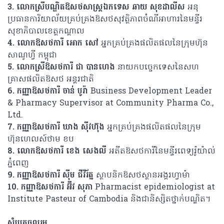
3.
លោកស្រីបណ្ឌិតឱសថសាស្ត្រឯកទេស ឆាយ សុខដាលីស
អនុ
ប្រធានការិយាល័យគ្រប់គ្រងឱសថសុវត្ថិភាពចំណីអាហារនៃមន្ទីរ
សុខាភិបាលខេត្តកណ្តាល
4.
លោកឱសថការី អោក សៅ
អ្នកគ្រប់គ្រងផលិតផលនៃក្រុមហ៊ុន
សាណូហ្វី កម្ពុជា
5.
លោកស្រីឱសថការី ជា បានហេង
នាយកបច្ចេកទេសនៃសហ
គ្រាសផលិតឱសថ អន្តរជាតិ
6.
កញ្ញាឱសថការី ចាន់ បូរ៉ា
Business Development Leader
& Pharmacy Supervisor at Community Pharma Co.,
Ltd.
7.
កញ្ញាឱសថការី ឃាង ស៊ីវហ៊ុង
អ្នកគ្រប់គ្រងផលិតផលនៃក្រុម
ហ៊ុនហេលស៍ថាម ខប
8.
លោកឱសថការី ខេង សេងលី
អតីតឱសថការីនៃមន្ទីរពេទ្យរ៉ូយ៉ាល់
ភ្នំពេញ
9.
កញ្ញាឱសថការី ស៊ីម ជីវីរ័ត្ន
ស្ថាបនិកឱសថស្ថានអង្គរហ្វាម៉ា
10.
កញ្ញាឱសថការី អ៊ីវ សុភា
Pharmacist epidemiologist at
Institute Pasteur of Cambodia និងជានិស្សិតថ្នាក់បណ្ឌិត។
សំបុត្រចូលរួម