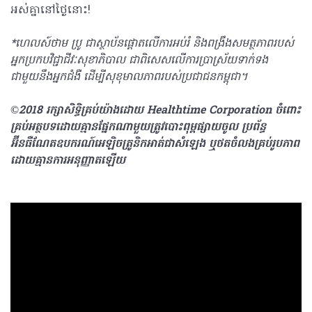
អស់គ្នានៅថ្ងៃនោះ!
*ហេលស៍ថាម ប្រូ ជាស្ថាប័នផ្តោតលើការអប់រំ និងពង្រឹងសមត្ថភាពរបស់
អ្នកប្រកបវិជ្ជាជីវៈសុខាភិបាល ជាពិសេសលើការប្រាស្រ័យទាក់ទង
ជាមួយនឹងអ្នកជំងឺ ដើម្បីសុខុមាលភាពរបស់ប្រជាជនកម្ពុជា។
©2018
រក្សាសិទ្ធិគ្រប់យ៉ាង​ដោយ Healthtime Corporation
ចំពោះ
គ្រប់អត្ថបទដោយគ្មានផ្នែកណាមួយត្រូវបោះពុម្ពផ្សាយចូល ប្រព័ន្ធ
អ៊ីនធឺណែតឧបករណ៍អេឡិចត្រូនិកអាត់ជាសំឡេង ឬថតចំលងគ្រប់រូបភាព
ដោយគ្មានការអនុញ្ញាតឡើយ