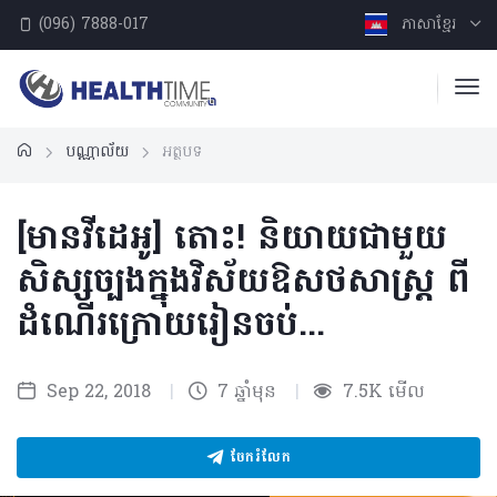
(096) 7888-017
ភាសាខ្មែរ
បណ្ណាល័យ
អត្ថបទ
[មានវីដេអូ] តោះ! និយាយជាមួយ
សិស្សច្បងក្នុងវិស័យឱសថសាស្ត្រ ពី
ដំណើរក្រោយរៀនចប់...
Sep 22, 2018
|
7 ឆ្នាំមុន
|
7.5K មើល
ចែករំលែក