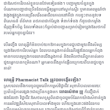
ជាឱសថការីរបស់ខ្លួនបានថែមទៀតផង។ បញ្ហាមួយចំនួនក្នុង
ចំណោមបញ្ហាជាច្រើនដែលធ្វើឲ្យអ្នកនៅស្ទាក់ស្ទើរ ឬមានអារម្មណ៍ថា
វង្វេងផ្លូវក្នុងការជ្រើសរើសអាជីពគោលដៅគឺជា ការខ្វះខាតនូវបទ
ពិសោធន៍ ព័ត៌មាន តថភាពជាក់ស្តែង ទំនាក់ទំនង ក៏ដូចជាកម្លាំង
ជំរុញទឹកចិត្ត ដែលទាំងនេះក៏ធ្លាប់ជាបញ្ហាសម្រាប់រៀមច្បងឱសថការី
របស់អ្នកដូចគ្នាដែរ។
បើអញ្ចឹង ហេតុអ្វីក៏មិនចាប់យកឱកាសក្នុងការជួបជាមួយនឹងសិស្ស
ច្បងឱសថការីរបស់អ្នក ដែលបានឆ្លងកាត់ដំណើរផ្លូវដែលអ្នកកំពុង
មានការបារម្ភក្នុងការឈានជើងឆ្លងកាត់ និងមើលថាតើពួកគាត់អាច
ជួយអ្នកបានកម្រិតណា? អ្នកអាចនឹងភ្ញាក់ផ្អើលក្រោយពីបានជួបពួក
គាត់!
ហេតុអ្វី Pharmacist Talk
ត្រូវបានបង្កើតឡើង?
ស្របពេលនឹងការចូលរួមលើកកម្ពស់វិជ្ជាជីវៈសុខាភិបាលតាមរយៈ
ប្រតិបត្តិការផ្សេងៗជាច្រើនកន្លងមក
ហេលស៍ថាម ប្រូ
ក៏ជឿជាក់
ផងដែរថា វិជ្ជាជីវៈឱសថសាស្ត្រពិតជាចូលរួមចំណែកយ៉ាងសំខាន់ក្នុង
ការអភិវឌ្ឍវិស័យសុខាភិបាលទាំងមូល ហើយក្នុងនោះផងដែរការ
លើកកម្ពស់ធនធានមនុស្ស ពោលគឺអនាគតឱសថការីជំនាន់ក្រោយ