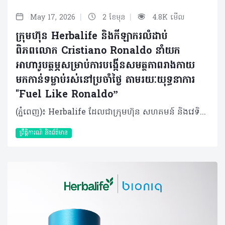
|
|
May 17, 2026
2 ខែមុន
4.8K មើល
ក្រុមហ៊ុន Herbalife និងកីឡាករលំដាប់
ពិភពលោក Cristiano Ronaldo នាំយក
អាហារូបត្ថម្ភសម្រាប់ការបង្កើនសមត្ថភាពរាងកាយ
មកកាន់ទម្លាប់រស់នៅប្រចាំថ្ងៃ តាមរយៈយុទ្ធនាការ
"Fuel Like Ronaldo”
(ភ្នំពេញ)៖ Herbalife ដែលជាក្រុមហ៊ុន សហគមន៍ និងវេទិកាភ្ជាប់ទំនាក់ទំនង លំដាប់ថ្នាក់ពិភពលោក ផ្នែកសុខភាព និងសុខុមាលភាព បានប្រកាសដាក់ដំណើរការយុទ្ធនាការ "Fuel Like Ronaldo" ដែលជាគំនិតផ្តួចផ្តើមជាសកលមួយក្នុងការបំប្លែងរបបអាហារូបត្ថម្ភរបស់កីឡាករឆ្នើម និងយុទ្ធសាស្ត្របង្កើនសមត្ថភាពរាងកាយ ឱ្យទៅជាការណែនាំជាក់ស្តែងសម្រាប់អ្នកស្វែងរកសុខុមាលភាពទូទៅក្នុងជីវភាពប្រចាំថ្ងៃ។ ដោយផ្អែកលើបទពិសោធន៍ជាង ២០ ឆ្នាំក្នុងការផ្គត់ផ្គង់អាហារូបត្ថម្ភដល់កីឡាករឆ្នើមៗ ក្រុមហ៊ុន Herbalife បាននាំយកជំនាញអាហារូបត្ថម្ភដែលបានបញ្ជាក់ច្បាស់លាស់របស់ខ្លួន មកជូនដល់អ្នកដែលស្វែងរកសុខុមាលភាពនៅទូទាំងពិភពលោក។ លោកអ្នកអាចមើលសេចក្តីប្រកាសពេញលេញនៅទីនេះ៖ https://www.businesswire.com/news/home/20260508653160/en/ តាមរយៈបទពិសោធន៍ជាង ២០ ឆ្នាំក្នុងការធ្វើការជាមួយកីឡាករអាជីព រួមទាំងភាពជាដៃគូដ៏យូរអង្វែងជាមួយកំពូលកីឡាករលោក Cristiano Ronaldo ក្រុមហ៊ុន Herbalife កំពុងធ្វើឱ្យជំនាញផ្នែកអាហារូបត្ថម្ភកីឡារបស់ខ្លួនកាន់តែមានភាពទូលំទូលាយ ដើម្បីជួយអ្នកប្រើប្រាស់ក្នុងការបង្កើនថាមពល គាំទ្រដល់ការស្តារឡើងវិញនៃសុខភាព និងកសាងទម្លាប់ប្រចាំថ្ងៃឱ្យកាន់តែមានសុខភាពល្អ។ ការដាក់ចេញនូវយុទ្ធនាការនេះធ្វើឡើងស្របពេលដែលកំពុងមានការចាប់អារម្មណ៍ ព្រឹត្តិការណ៍បាល់ទាត់ដ៏ធំបំផុតនៅរដូវក្តៅខាងមុខនេះ ដែលបង្ហាញពីរបៀបដែលវិន័យ និងការរៀបចំខ្លួនរបស់កីឡាករឆ្នើមៗ អាចជម្រុញឱ្យមានទម្លាប់រស់នៅប្រកបដោយសុខភាពល្អបាន។ លោក Stephan Gratziani នាយកប្រតិបត្តិក្រុមហ៊ុន Herbalife បានមានប្រសាសន៍ថា៖ "អស់រយៈពេលជាងពីរទសវត្សរ៍មកហើយដែល Herbalife បានជួយកីឡាករឆ្នើមៗក្នុងការពង្រឹងសមត្ថភាពតាមរយៈកម្មវិធីអាហារូបត្ថម្ភដែលគាំទ្រដោយវិទ្យាសាស្ត្រ។ យុទ្ធនាការ 'Fuel Like Ronaldo' ធ្វើឱ្យជំនាញអាហារូបត្ថម្ភរបស់ Herbalife អាចឈានទៅដល់មនុស្សគ្រប់ៗគ្នា។ យើងកំពុងបញ្ជូលជំនាញផ្នែកអាហារូបត្ថម្ភសម្រាប់ការបង្កើនសមត្ថភាពកីឡា ជាមួយនឹងឧបករណ៍ឌីជីថលថ្មីៗ ដើម្បីបង្កើតប្រព័ន្ធដ៏សាមញ្ញ និងមានប្រសិទ្ធភាព ដែលអាចជួយឱ្យមនុស្សគ្រប់គ្នា អាចរស់​នៅដោយមានសុខភាពល្អ និងសកម្មជាងមុន"។ ពីវិទ្យាសាស្ត្រកីឡា មកកាន់ទម្លាប់ប្រចាំថ្ងៃ យុទ្ធនាការនេះធ្វើឱ្យវិទ្យាសាស្ត្រកីឡាដ៏ស្មុគស្មាញ ក្លាយជាដំណាក់កាលសាមញ្ញចំនួន ៤ ៖ ការរៀបចំ (Prepare): រៀនពីរបៀបរៀបចំរាងកាយរបស់អ្នកឱ្យបានត្រឹមត្រូវ ជាមួយនឹងអាហារូបត្ថម្ភដែលមានតុល្យភាព និងការផ្តល់​ជាតិទឹកឱ្យបានគ្រប់គ្រាន់ ការអនុវត្ត (Perform): ស្វែងរកយុទ្ធសាស្ត្រដើម្បីរក្សាថាមពល និងការផ្តោតអារម្មណ៍ក្នុងអំឡុងពេលការងារប្រចាំថ្ងៃ និងសកម្មភាពរាងកាយ ការស្តារឡើងវិញ (Recover): ស្វែងយល់ពីរបៀបស្តារកម្លាំង និងការជួសជុលសាច់ដុំប្រកបដោយប្រសិទ្ធភាព ការធ្វើឱ្យបានជាប់ៗគ្នា (Repeat): ធ្វើឱ្យការអនុវត្តទៅជាទម្លាប់ ដើម្បីបង្កើតមូលដ្ឋានគ្រឹះសម្រាប់សុខុមាលភាពរយៈពេលវែង ភាពជាដៃគូដែលបង្កើតឡើងផ្អែកលើសមត្ថភាព Herbalife គឺជាអាហារក្រឡុកប្រូតេអ៊ីនលេខ ១ និងជាម៉ាកយីហោអាហារូបត្ថម្ភជួយទ្រទ្រង់ការស់នៅសកម្មលេខ ១ ក្នុងពិភពលោក ដែលត្រូវបានជឿទុកចិត្តដោយកីឡាករ និងក្រុមអាជីពជាង ១២០ ក្នុងប្រភេទកីឡាជាង ៣៥។ ក្នុងវិស័យបាល់ទាត់ Herbalife បាននឹងកំពុងឧបត្ថម្ភជាង ២០ ក្រុមនៅទូទាំងពិភពលោក រួមទាំងកីឡាករ កីឡាការិនី ក្រុមបាល់ទាត់ ក៏ដូចជាកម្មវិធីអភិវឌ្ឍន៍យុវជនផងដែរ ដែលមានមូលដ្ឋានគ្រឹះតាមរយៈភាពជាដៃគូជាង ២០ ឆ្នាំជាមួយក្រុម LA Galaxy ដែលជាការឧបត្ថម្ភដ៏យូរជាងគេបំផុតក្នុងប្រវត្តិសាស្ត្រក្របខណ្ឌ Major League Soccer។ ទំនាក់ទំនងរបស់ Herbalife ជាមួយលោក Cristiano Ronaldo ឆ្លុះបញ្ចាំងពីការប្តេជ្ញាចិត្តរួមគ្នា ចំពោះអាហារូបត្ថម្ភដែលជំរុញដល់ការបញ្ចេញសកម្មភាពអនុវត្ត។ ចាប់តាំងពីឆ្នាំ ២០១៣ មក Herbalife បានគាំទ្រដល់ការហ្វឹកហាត់ និងការស្តារឡើងវិញរបស់លោក Ronaldo ជាមួយនឹងផលិតផលនានាដូចជា អាហារក្រុឡុកប្រូតេអ៊ីន, Formula 1, និង Herbalife24® CR7 Drive ដែលជាអាហារូបត្ថម្ភផ្តល់ជាតិទឹកដែលត្រូវបានបង្កើតឡើងដោយផ្ទាល់ជាមួយលោក Ronaldo ដើម្បីជួយបំពេញតម្រូវការនៃការប្រកួតក្នុងកម្រិតខ្ពស់។ ភាពជាដៃគូនេះបានឈានទៅដល់ការពង្រឹកខ្លួនក្នុងផ្នែកអាហារូបត្ថម្ភផ្ទាល់ខ្លួន រួមទាំងការវិនិយោគរបស់លោក Ronaldo ដោយផ្ទាល់ក្នុងវេទិកាឌីជីថល Pro2col™ Herbalife និងការទិញយកទ្រព្យសម្បត្តិរបស់ក្រុមហ៊ុន Bioniq ដែលជាក្រុមហ៊ុនអាហារបំប៉នផ្ទាល់ខ្លួនគាំទ្រដោយលោក Ronaldo ផងដែរ។ ការខិតខំទាំងអស់នេះ ឆ្លុះបញ្ចាំងពីចក្ខុវិស័យរួមក្នុងការធ្វើឱ្យអាហារូបត្ថម្ភកម្រិតខ្ពស់សម្រាប់កីឡាករ អាចឱ្យមនុស្សទូទៅប្រើប្រាស់បានកាន់តែងាយស្រួល។ យុទ្ធនាការនេះត្រូវបានបំផុសគំនិតដោយការងាររបស់ Herbalife ក្នុងវិស័យកីឡា និងឈរលើមូលដ្ឋានសាមញ្ញមួយ៖ កីឡាករឆ្នើមៗ មានភាពល្អិតល្អន់ក្នុងការរក្សាទម្លាប់របស់ពួកគេ គោលការណ៍គ្រឹះដូចគ្នានេះ ក៏អាចអនុវត្តចំពោះជីវិតប្រចាំថ្ងៃបានដែរ។ ឧទាហរណ៍ ការផ្តល់ជាតិទឹកដើរតួនាទីយ៉ាងសំខាន់ក្នុងការផ្តល់ថាមពល ការផ្តោតអារម្មណ៍ និងការស្តារឡើងវិញ ប៉ុន្តែមនុស្សជាច្រើននៅមិនទាន់បានយកចិត្តទុកដាក់លើរឿងនេះនោះឡើយ។ "Fuel Like Ronaldo" នាំមកនូវការយល់ដឹងទាំងនេះមកអនុវត្តជាក់ស្តែង ដោយបង្ហាញពីរបៀបដែលទម្លាប់សាមញ្ញ ជាប់លាប់ និងអាចបង្កើតឱ្យមានភាពខុសគ្នាដ៏មានន័យបាន។ លោក Cristiano Ronaldo បាននិយាយថា៖ "វិន័យក្នុងអាហារូបត្ថម្ភតែងតែជាផ្នែកសំខាន់នៃភាពជោគជ័យរបស់ខ្ញុំ ទាំងនៅលើទីលាន និងក្រៅទីលាន។ ខ្ញុំបានធ្វើការជាមួយ Herbalife ជាច្រើនឆ្នាំមកហើយ ហើយខ្ញុំជឿជាក់លើថាមពលនៃការផ្គត់ផ្គង់ថាមពលដែលមានរចនាសម្ព័ន្ធ និងមានភាពជាប់លាប់។ យុទ្ធនាការ 'Fuel Like Ronaldo' គឺនិយាយអំពីការចែករំលែកគោលការណ៍ទាំងនោះដើម្បីឱ្យគ្រប់ៗគ្នា អាចមានសមត្ថភាពក្នុងការបញ្ចេញសកម្មភាព ស្តារឡើងវិញ និងមានអារម្មណ៍ស្រស់ថ្លាបំផុតជារៀងរាល់ថ្ងៃ។" បទពិសោធន៍យុទ្ធនាការជាសកល យុទ្ធនាការ “Fuel Like Ronaldo” ត្រូវបានដាក់ឱ្យអនុវត្តជាសកលតាមរូបភាពផ្សេងៗគ្នាជាច្រើន។ កម្មវិធីនេះរួមមាន ការបង្កើតសកម្មភាពដ៏ជក់ចិត្តសម្រាប់អ្នកគាំទ្រក្នុងព្រឹត្តិការណ៍កីឡាធំៗ ការចែករំលែកចំណេះដឹងផ្នែកសុខភាពពីសំណាក់អ្នកជំនាញ និងកីឡាករល្បីៗលើបណ្តាញសង្គម ព្រមទាំងការផ្តល់បទពិសោធន៍តាមប្រព័ន្ធឌីជីថល ដែលអនុញ្ញាតឱ្យសាធារណជនអាចចូលទៅស្វែងយល់ពីវិធីសាស្ត្រថែរក្សាសុខភាព និងការផ្តល់ថាមពលដល់រាងកាយឱ្យបានល្អដូចកីឡាករអាជីព។ អ្នកចែកចាយឯករាជ្យរបស់ក្រុមហ៊ុន Herbalife ជាង ២ លាននាក់ គឺជាផ្នែកដ៏សំខាន់នៃគំនិតផ្តួចផ្តើមនេះ។ ពួកគាត់នឹងនាំយកយុទ្ធនាការនេះទៅកាន់សហគមន៍នានានៅជុំវិញពិភពលោក ដោយជួយណែនាំអតិថិជនឱ្យចេះអនុវត្តតាមជំហានទាំង ៤ នៃយុទ្ធនាការនេះ ទៅក្នុងទម្លាប់រស់នៅប្រចាំថ្ងៃ។ លើសពីនេះ យុទ្ធនាការនេះក៏នឹងបង្ហាញនូវអាហារូបត្ថម្ភដែលបំផុសគំនិតដោយលោក Ronaldo ផលិតឡើងពីផលិតផល Herbalife ដែលលោក Cristiano Ronaldo ប្រើប្រាស់ដោយផ្ទាល់។ នេះគឺជាវិធីដែលជួយឱ្យអ្នកប្រើប្រាស់ អាចទទួលបានបទពិសោធន៍ផ្ទាល់ពីរបៀបថែរក្សាសុខភាព និងការផ្តល់ថាមពលតាមបែបកីឡាករ Ronaldo។ ដើម្បីស្វែងយល់បន្ថែមអំពី Herbalife និងស្វែងយល់ពីលំហឌីជីថល "Fuel Like Ronaldo" សូមចូលទៅកាន់៖ www.fuellikeronaldo.com (1) Source: Euromonitor; CH2025ed, protein shake as sports protein powder, sports protein RTDs, meal replacement, supplement nutrition drinks & protein supplements; combined % RSP share GBO for 2024. (2) Source: Euromonitor; CH2025ed, active & lifestyle nutrition as weight management & wellbeing, sports nutrition and vitamins & dietary supplements definitions; combined % RSP share GBO for 2024. RTD = Ready to Drink; RSP = Retail Selling Price; GBO = Global Brand Owner. Herbalife is not affiliated with, endorsed by, or an official sponsor or partner of FIFA or the 2026 FIFA World Cup™. All trademarks are the property of their respective owners. អំពីក្រុមហ៊ុន Herbalife ក្រុមហ៊ុន Herbalife (NYSE: HLF) គឺជាក្រុមហ៊ុនសុខភាព និងសុខុមាលភាពឈានមុខគេ និងជាសហគមន៍ដែលកំពុងផ្លាស់ប្តូរជីវិតរបស់មនុស្សជាមួយនឹងផលិតផលអាហារូបត្ថម្ភដ៏អស្ចារ្យ និងជាឱកាសអាជីវកម្មសម្រាប់សមាជិកឯករាជ្យរបស់ខ្លួនចាប់តាំងពីឆ្នាំ 1980។ ក្រុមហ៊ុនផ្តល់ជូននូវផលិតផលដែលគាំទ្រដោយវិទ្យាសាស្រ្តដល់អ្នកប្រើប្រាស់នៅក្នុងទីផ្សារជាង 90។ តាមរយៈសមាជិកឯករាជ្យដែលផ្តល់ជូននូវការបណ្តុះបណ្តាលមួយទល់មួយ និងផ្តល់ការគាំទ្រសហគមន៍ដោយបំផុសគំនិតឱ្យអតិថិជនប្រកាន់ខ្ជាប់នូវរបៀបរស់នៅដែលមានភាពសកម្ម។
ព្រឹត្តិការណ៍ និងព័ត៌មាន