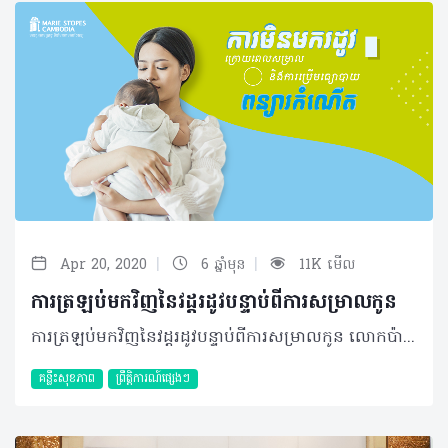
|
|
Apr 20, 2020
6 ឆ្នាំមុន
11K មើល
ការត្រឡប់មកវិញនៃវដ្តរដូវបន្ទាប់ពីការសម្រាលកូន
ការត្រឡប់មកវិញនៃវដ្តរដូវបន្ទាប់ពីការសម្រាលកូន លោកប៉ា និងអ្នកម៉ាក់ថ្មីថ្មោងអាចមានការបារម្ភច្រើនជាងធម្មតាបន្តិចនៅពេលដែលនិយាយ ពីប្រធានបទអំពី”អ្នកម្តាយ និងគភ៌”។ មុនពេលសម្រាលលោកប៉ា អ្នកម៉ាក់រមែងតែងតែព្រួយបារម្ភថា តើកូនរបស់ពួកគាត់នឹងកើត មកគ្រប់ លក្ខណៈ ឬអត់ ហើយថាតើម្តាយ និងកូនមានសុវត្ថិភាព ឬយ៉ាងណា? រីឯក្រោយពេលដែលសម្រាលរួចរាល់វិញ ជាពិសេសអ្នកម្តាយតែម្តងតែងតែសួរសំនួរដូចជា៖ «ហេតុអីបានទឹកដោះខ្ញុំមិនសូវចេញ?» ឬ «ហេតុអី ទឹកដោះខ្ញុំមានរសជាតិប្លែក?» (សំនួរនេះពិតជាធ្លាប់មានគេសួរមែនទេ?) ហើយសំនួរមួយទៀតដែលពេញ និយមដែរនោះគឺ៖ ហេតុអ្វីបានជាសម្រាលកូនហើយនៅតែមិនមានរដូវទៀត? ដូចនេះគ្លីនិក ម៉ារីស្តូបនឹងដោះស្រាយចម្ងល់មួយនេះជូនម៉ាក់ប៉ាទាំងអស់មិនថាថ្មី ឬចាស់នោះទេ។ អ្វីដែលអ្នកទាំងអស់គ្នាអាចមិននឹកស្មានដល់នោះ គឺបញ្ហាទាំងអស់នេះភាគច្រើនពាក់ព័ន្ធទៅនឹងបម្រែបម្រួលនៃ រាងកាយរបស់អ្នកម្តាយជាធម្មតានៅក្រោយពេលសម្រាលកូន ។ តើហេតុអ្វីបានជាខ្ញុំមិនមករដូវទៀតនៅក្រោយពេលសម្រាលកូនហើយ? ការមករដូវគឺជាព្រឹត្តិការណ៍មួយដែលបញ្ជាក់ថាអ្នកមានសមត្ថភាពក្នុងការមានកូនតាមរយៈបាតុភូតបញ្ចេញអូវ៉ុល​(ovulation) ឬ ស៊ុតរបស់ស្រ្តីនេះឯង។ នៅកំឡុងពេលដែលអ្នកម៉ាក់ពរពោះកូនរបស់អ្នកម៉ាក់ តាំងខ្លួននៅក្នុងថង់ដែលដុះចេញពីស្រទាប់ endometrium នៃស្បូន។ សុកដែលជាប់ទៅនឹងថង់ទារករមែង តែងតែបញ្ចេញ អរម៉ូនម្យ៉ាងហៅថា Progesterone ហើយអរម៉ូននេះឯងដែលទប់ស្កាត់បាតុភូតខ្ជាក់ចេញ នូវស៊ុត​ ឬអូវ៉ុល។ អ៊ីចឹងចុះពេលណាទៅទើបរដូវខ្ញុំត្រឡប់មកវិញ? ក្រោយពីសម្រាលកូនរួច អ្នកម៉ាក់ដែលសម្រេចចិត្តថាមិនបំបៅដោះកូននឹងមានរដូវវិញក្នុងកំឡុងពេល ៦ ទៅ​ ៨ សប្តាហ៍ក្រោយសម្រាល។ ប្រសិនបើជាអ្នកម៉ាក់បំបៅដោះកូន ពេលវេលានៃការមករដូវមានការយឺតយ៉ាវ គឺអាចរវាង ៣ ទៅ ៦ ឬ ៩ ខែ អាស្រ័យលើថាតើអ្នកម៉ាក់បំបៅដោះកូនបានទៀងទាត់ឬអត់។ អ្នកម្តាយមួយចំនួន ដែលបំបៅដោះកូនជាប់រហូត អាចនឹងមិនមានរដូវក្នុងកំឡុងពេលដែលបំបៅនោះតែម្តងហើយវានឹងមកវិញ ទៅពេលឈប់បំបៅ។ ជាធម្មតា ស្រ្តីដែលបំបៅដោះកូននឹងមករដូវយឺតជាងធម្មតា ដោយសារតែទឹកដោះភ្ញោចឲ្យខ្លួនប្រាណ បញ្ចេញ អរម៉ូនម្យ៉ាងហៅថា Prolactin។ Prolactin គឺជាអរម៉ូនម្យ៉ាងដែលមានភាពចាំបាច់ក្នុង ការផលិតទឹក ដោះម្តាយ ហើយវាក៏អាចទប់ស្កាត់អរម៉ូនដែលបង្កឲ្យមានការទម្លាក់ស៊ុតដែរ។ ដោយសារតែមិនមានអរម៉ូន ជម្រុញឲ្យមាន វដ្តរដូវ អ្នកម្តាយទាំងនោះត្រូវចាំពេលយូរបន្តិច។ តើនៅពេលដែលមានរដូវវិញមានការប៉ះពាល់ដល់ទឹកដោះដែរឬទេ? នៅពេលដែលរដូវរបស់អ្នកត្រឡប់មកវិញ អ្នកអាចចាប់អារម្មណ៍ថាមានបម្រែបម្រួលតិចតួចទាក់ទងនឹង ទឹកដោះ។ ឧទាហរណ៍៖ អ្នកអាចឃើញថាទឹកដោះរបស់អ្នកមកតិចជាងមុន ឬ ក៏ទារកមើលទៅហាក់បីដូចជា មិនសូវ មានចំណង់ក្នុងការបៅទឹកដោះ។ បម្រែបម្រួលនៃអរម៉ូនអាចធ្វើឲ្យទឹកដោះផ្លាស់ប្តូររសជាតិតិចតួច ឬ​ សណ្ឋាននៃទឹកដោះម្តាយ ប៉ុន្តែការប្រែប្រួលនេះតិចខ្លាំងណាស់ ហើយវាមិនបង្កជាផលអវិជ្ជមាន នោះទេ។ ហេតុអ្វីបានជាការមានកូនជាប់ៗគ្នាក្នុងរយៈពេលខ្លីមិនល្អចំពោះអ្នកម្តាយ និង ទារក? ទារកដែលត្រូវបានបង្កកំណើតក្នុងកំឡុងពេលតិចជាង ១២ខែបន្ទាប់ពីការសម្រាលចុងក្រោយរបស់ម្តាយរងនូវ ការកើនឡើងនៃហានិភ័យក្នុងការកើតមិនគ្រប់ខែ មានទម្ងន់តិចជាងទារកធម្មតា បាត់បង់ជីវិតនៅក្នុងផ្ទៃ និង ការស្លាប់ក្រោយពេលសម្រាល។ ហេតុដូច្នេះហើយ លោកឪពុកអ្នកម្តាយគួរតែរងចាំយ៉ាងហោចណាស់ក៏​ ១២ ខែដែរ សឹមយកកូនមួយទៀត។ តែនេះមិនមែនមានន័យថាហាមឃាត់មិនឲ្យរួមភេទនោះទេ។ អ្វីដែលអ្នកគួរធ្វើគឺការប្រើប្រាស់វិធីសាស្រ្តពន្យាកំណើត ឲ្យបានត្រឹមត្រូវ និងឆាប់រហ័ស។ នេះសំដៅទៅលើស្រ្តីដែលទើបតែធ្វើការរំលូតកូន ឬ រលូតកូនផងដែរ។ សូមចំណាំថា៖ទោះបីអ្នកមិន​បានពរពោះ​ដល់សម្រាលក្តី ក៏អ្នកទៅតែអាចមានសមត្ថភាពក្នុងការពរពោះម្តងទៀតក្នុងអំឡុងពេលខ្លីបំផុតដែរ។ ដូចនេះ ការប្រើ​វិធីសាស្រ្ត​ពន្យារកំណើតភ្លាមៗបន្ទាប់ពីសម្រាល ឬការរំលូ តកូន នឹងអាចជួយ កាត់បន្ថយហានិភ័យជាច្រើន។ ម៉ារីស្តូបអើយ! តើអ្នកអាចជួយណែនាំវិធីសាស្រ្តពន្យារកំណើតដ៏សក្តិសមបំផុតបានទេ? ប្រាកដណាស់។ មនុស្សមួយចំនួនធមានគំនិតអវិជ្ជមានចំពោះការប្រើប្រាស់វិធីសាស្រ្តពន្យារកំណើតនៅពេលដែល សម្រាល កូនរួចភ្លាមៗ។ ចំពោះការលេបថ្នាំគ្រាប់ពន្យារកំណើតវិញ គឺមិនសូវបានណែនាំចំពោះស្រ្តីដែលទើបតែសម្រាលកូននោះទេ ជាពិសេសក្នុងកំឡុងពេល ២១​ថ្ងៃដំបូង។ នៅក្នុងកំឡុងពេល ២១ ថ្ងៃនោះ ស្រ្តីមានហានិភ័យច្រើនជាងធម្មតាក្នុងការមានជំងឺកំណកឈាម។ វិធីសាស្រ្តពន្យារកំណើតដែលល្អ ហើយមានសុវត្ថិភាពជាងគេនោះ គឺវិធីសាស្រ្តពន្យារកំណើតរយៈពេលវែង ដូចជា ការដាក់កងក្នុងស្បូន (IUD) និង ការដាក់កងក្រោមស្បែក (implant)។ អ្នកអាចប្រើប្រាស់វិធីសាស្រ្តទាំងពីរនេះក្រោយពេលសម្រាលកូនភ្លាមៗ ឬ ក្នុងកំឡុងពេលក្រោយសម្រាលកូន ២១​ថ្ងៃក៏បាន។ តែកុំឲ្យយឺតយ៉ាវជាងនេះឲ្យសោះណា៎។ ដូចនេះកុំបារម្ភអី រដូវរបស់អ្នកនឹងមកវិញដូចធម្មតា។ ហើយប្រសិនជាអ្នកចង់មានការពរពោះដោយមានសុវត្ថិភាព និង ទារកដែលមានសុខភាពល្អ វាមានអត្ថប្រយោជន៍ក្នុងការរងចាំដោយប្រើប្រាស់វិធីសាស្រ្តពន្យារកំណើតឲ្យបាន ត្រឹមត្រូវ។ ការអត់ធ្មត់គឺជាគុណធម៌គួរប្រកាន់ជាប់ខ្លួន (Patience is virtue)។ ឯកសារយោង៖ Jackson, E., & Glasier, A. (2011). Return of Ovulation and Menses in Postpartum Nonlactating Women. Obstetrics & Gynecology, 117(3), 657–662. doi: 10.1097/aog.0b013e31820ce18c Women's Health Care Physicians. (2018, February). Retrieved from https://www.acog.org/Patients/FAQs/Postpartum-Birth-Control?IsMobileSet=false FSRH Guidline: Contraception After Pregnancy (January 2017) សម្រាប់ព័ត៌មានបន្ថែមវិធីសាស្រ្តពន្យារកំណើតផ្សេងៗ​​​ ប្រឹក្សាជាមួយ @MarieStopesKH តាមរយៈ៖ ✓ ផ្ញើសារតាមរយៈហ្វេសប៊ុគ ✓ រៀងរាល់ថ្ងៃចាប់ពីម៉ោង 7:00 ព្រឹក រហូតដល់ម៉ោង 5:00 ល្ងាច ✓ 012 999 002 ឬ 098 999 102 ✓ ផ្ញើសារតាមរយៈបណ្ដាញសង្គម LINE, Viber, WhatsApp, WeChat 093 24 08 23 ✓ www.mariestopes.org.kh/contactus
គន្លឹះសុខភាព
ព្រឹត្តិការណ៍ផ្សេងៗ