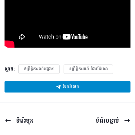
ស្លាក:
#ព្រឹត្តិការណ៍ផ្សេងៗ
#ព្រឹត្តិការណ៍ និងព័ត៌មាន
ចែករំលែក
ទំព័រ​មុន
ទំព័រ​បន្ទាប់