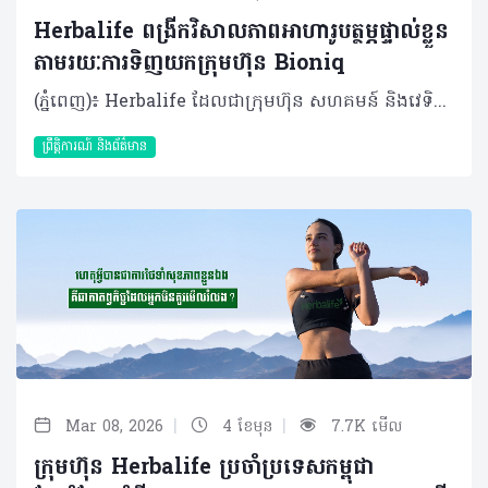
Herbalife ពង្រីកវិសាលភាពអាហារូបត្ថម្ភផ្ទាល់ខ្លួន
តាមរយៈការទិញយកក្រុមហ៊ុន Bioniq
(ភ្នំពេញ)៖ Herbalife ដែលជាក្រុមហ៊ុន សហគមន៍ និងវេទិកាភ្ជាប់ទំនាក់ទំនង លំដាប់ថ្នាក់ពិភពលោក ផ្នែកសុខភាព និងសុខុមាលភាពបានចែករំលែកអំពី ការប្រកាសអំពីកិច្ចព្រមព្រៀងក្នុងការទិញយកទ្រព្យសម្បត្តិមួយចំនួនពីក្រុមហ៊ុន Bioniq ដែលជាក្រុមហ៊ុនអាហារូបត្ថម្ភផ្ទាល់ខ្លួន ដែលមានមូលដ្ឋាននៅចក្រភពអង់គ្លេស។ ប្រតិបត្តិការនេះនឹងជម្រុញ Herbalife ឱ្យឈានទៅមុខមួយកម្រិតទៀត ក្នុងនាមជាក្រុមហ៊ុនសុខភាព និងសុខុមាលភាពដែលផ្អែកលើបច្ចេកវិទ្យា និងទិន្នន័យ។ លោក Stephan Gratziani នាយកប្រតិបត្តិក្រុមហ៊ុន Herbalife បានមានប្រសាសន៍ថា៖ “សុខភាព និងសុខុមាលភាព គឺកាន់តែមានលក្ខណៈផ្ទាល់ខ្លួន និងផ្អែកលើទិន្នន័យព័ត៌មាន។ តាមរយៈការបញ្ចូលបច្ចេកវិទ្យាអាហារូបត្ថម្ភផ្ទាល់ខ្លួនរបស់ Bioniq ជាមួយ Pro2col តាមរយៈបណ្តាញចែកចាយទូទាំងពិភពលោករបស់យើង គឺយើងកំពុងពង្រីកវិសាលភាពក្នុងការផ្តល់ជូននូវសុខុមាលភាពផ្ទាល់ខ្លួនក្នុងកម្រិតដ៏ធំធេងមួយ”។ Bioniq បង្កើតរូបមន្តអាហារូបត្ថម្ភផ្ទាល់ខ្លួនដោយប្រើប្រាស់បច្ចេកវិទ្យា ព័ត៌មានសុខភាពបុគ្គល និងមូលដ្ឋានទិន្នន័យជីវសញ្ញាផ្ទាល់ខ្លួន។ រូបមន្តអាហារូបត្ថម្ភរបស់ Bioniq ត្រូវបានរចនាឡើងសម្រាប់បុគ្គលជាច្រើនប្រភេទ ចាប់ពីអ្នកប្រើប្រាស់ទូទៅ រហូតដល់អត្តពលិកលំដាប់ពិភពលោក រួមទាំងលោក Cristiano Ronaldo ផងដែរ។ Bioniq នឹងមកបំពេញបន្ថែមលើ Pro2col និង Link BioSciences ដែលត្រូវបានទិញយកក្នុងគ្រាមុនដោយ Herbalife។ ការទិញយកទ្រព្យសម្បត្តិរបស់ Bioniq អនុញ្ញាតឱ្យ Herbalife អាចផ្តល់ជូននូវអាហារូបត្ថម្ភផ្ទាល់ខ្លួនកាន់តែទូលំទូលាយ និងបានកាន់តែច្រើនទម្រង់ជាងមុន។ ការរួមបញ្ចូលគ្នានៃបច្ចេកវិទ្យារបស់ Bioniq ជាមួយនឹងជំនាញផលិតកម្មរបស់ Herbalife នឹងអនុញ្ញាតឱ្យក្រុមហ៊ុនពង្រីកអាហាររូបត្ថម្ភបានក្នុងកម្រិតកាន់តែធំ និងកាន់តែលឿនរហ័ស។ លោក Vadim Fedotov ស្ថាបនិក និងជាប្រធានក្រុមហ៊ុន Bioniq បានមានប្រសាសន៍ថា៖ «ខ្ញុំបានបង្កើត Bioniq ក្នុងឆ្នាំ ២០១៩ ជាមួយនឹងចក្ខុវិស័យក្នុងការជួយមនុស្សដើម្បីធ្វើឱ្យសុខុមាលភាពរបស់ពួកគេកាន់តែប្រសើរ តាមរយៈវិធីសាស្ត្រអាហារូបត្ថម្ភ ដែលផ្អែកលើវិទ្យាសាស្ត្រ ដែលរួមបញ្ចូលទិន្នន័យជីវសញ្ញា និងរបៀបរស់នៅរបស់បុគ្គលផ្ទាល់ខ្លួន។ខ្ញុំរីករាយដែលបានចូលរួមជាមួយ Herbalife រួមជាមួយនឹងបណ្តាញចែកចាយទូទាំងពិភពលោក និងការប្តេជ្ញាចិត្តក្នុងការលើកកម្ពស់សុខុមាលភាពក្នុងកម្រិតជាសកលរបស់ Herbalife»។ លោក Cristiano Ronaldo ដែលជាដៃគូរបស់ Herbalife និងជាម្ចាស់ភាគហ៊ុនម្នាក់របស់ Bioniq ផងនោះ គាំទ្រយ៉ាងពេញទំហឹងនូវគោលដៅរបស់ Herbalife ក្នុងការនាំយកអាហាររូបត្តម្ភដែលរៀបចំតាមតម្រូវការបុគ្គល ទៅកាន់មនុស្សកាន់តែច្រើននៅទូទាំងពិភពលោក តាមរយៈបណ្តាញអ្នកចែកចាយឯករាជ្យដែលមានស្រាប់។ លោក Cristiano Ronaldo បានមានប្រសាសន៍ថា៖ “ពេញមួយអាជីពរបស់ខ្ញុំ ជីវមាត្រ (biometrics) និងអាហាររូបត្តម្ភផ្ទាល់ខ្លួន គឺជាចំណុចស្នូលក្នុងការជួយឱ្យខ្ញុំអាចធ្វើសកម្មភាព និងប្រកួតប្រជែងក្នុងកម្រិតខ្ពស់បំផុតមួយបាន។ ក្នុងនាមជាអ្នកប្រើប្រាស់ Herbalife និង Bioniq ផ្ទាល់ជាច្រើនឆ្នាំមកនេះ ខ្ញុំយល់ច្បាស់ថាការប្រើប្រាស់អាហារូបត្ថម្ភដែលរៀបចំឱ្យត្រូវតាមតម្រូវការជាក់ស្តែង ពិតជាមានសារៈសំខាន់ណាស់ក្នុងការជួយឱ្យរាងកាយ និងសមត្ថភាពរបស់ខ្ញុំអាចឡើងទៅដល់កម្រិតខ្ពស់បាន។ ខ្ញុំពិតជារីករាយណាស់ដែលបានឃើញ Bioniq ក្លាយជាផ្នែកមួយនៃវិសាលភាពដ៏ធំធេងរបស់ Herbalife ក្នុងការជម្រុញអោយមនុស្សបានយល់ដឹងអំពីអាហារូបត្ថម្ភក៏ដូចជាសុខមាលភាពផ្ទាល់ខ្លួន”។ ប្រតិបត្តិការនេះត្រូវបានរំពឹងថានឹងបញ្ចប់នៅក្នុងត្រីមាសទីពីរនៃឆ្នាំ២០២៦បន្ទាប់ពីឆ្លងកាត់ការត្រួតពិនិត្យតាមច្បាប់ និងលក្ខខណ្ឌផ្សេងៗរួចរាល់។តម្លៃសរុបនៃការទិញមានចំនួន ៥៥ លានដុល្លារ ហើយនឹងត្រូវបង់ក្នុងរយៈពេល ៥ ឆ្នាំ ដោយទូទាត់ដំបូងចំនួន ១០ លានដុល្លារនៅពេលបញ្ចប់កិច្ចសន្យា។ ក្រៅពីនេះ ក្រុមហ៊ុនក៏នឹងបន្ថែមទឹកប្រាក់រហូតដល់ ៩៥ លានដុល្លារទៀតផងដែរ ប្រសិនបើអាជីវកម្មនេះសម្រេចបានលទ្ធផលល្អទៅតាមគោលដៅនាពេលខាងមុខ។ ជាផ្នែកមួយនៃប្រតិបត្តិការនេះ Herbalife ក៏ទទួលបានសិទ្ធិទិញយក (call option) ក្រុមហ៊ុន Bioniq LAB ដែលជាបណ្តាញដាច់ដោយឡែកមួយផ្តោតលើម៉ូលេគុលតូចៗ និង peptides។ ជម្រើសនេះជួយឱ្យក្រុមហ៊ុនមានភាពបត់បែនក្នុងការសិក្សាពីឱកាសថ្មីៗក្នុងវិស័យនេះ ប្រកបដោយសុក្រិតភាព និងការប្រើប្រាស់ដើមទុនដោយមានប្រសិទ្ធភាព។ ផលិតផល Bioniq អាចរំពឹងថានឹងមាននៅចុងឆ្នាំ២០២៦នេះ តាមរយៈអ្នកចែកចាយឯករាជ្យ Herbalife ក្នុងប្រទេសមួយចំនួនក្នុងតំបន់អឺរ៉ុប និងសហរដ្ឋអាមេរិក ហើយទីផ្សារបន្ថែមទៀតនឹងមានជាបន្តបន្ទាប់នាពេលខាងមុខ។ អំពី Bioniq Bioniq ចាប់ផ្តើមដំណើរការក្នុងឆ្នាំ២០១៩ នៅទីក្រុងឡុងដ៍ ចក្រភពអង់គ្លេស ជាក្រុមហ៊ុនឈានមុខគេក្នុងការផ្តល់អាហារូបត្ថម្ភផ្ទាល់ខ្លួន ផ្អែកលើកម្រងសំណួរផ្ទាល់ខ្លួន និងទិន្នន័យដែលទទួលបានតាមរយៈការធ្វើតេស្តឈាមដោយផ្ទាល់។ Bioniq ផ្ដល់សេវាកម្មដឹកជញ្ជូនទូទាំងសកលលោក និងមានទិន្នន័យព័ត៌មានអាហារូបត្ថម្ភដ៏ធំសម្បើម ជួយឱ្យក្រុមហ៊ុនបង្កើតរូបមន្តអាហារូបត្ថម្ភផ្ទាល់ខ្លួនដល់មនុស្សរាប់សែននាក់ដោយកំណត់យកតែសារធាតុចិញ្ចឹម និងកម្រិតប្រើប្រាស់ណាដែលរាងកាយរបស់បុគ្គលម្នាក់ៗកំពុងខ្វះខាតពិតប្រាកដ។ សម្រាប់ព័ត៌មានបន្ថែម សូមចូលទៅកាន់៖ https://www.bioniq.com/ ។ អំពីក្រុមហ៊ុន Herbalife ក្រុមហ៊ុន Herbalife (NYSE: HLF) គឺជាក្រុមហ៊ុនសុខភាព និងសុខុមាលភាពឈានមុខគេ និងជាសហគមន៍ដែលកំពុងផ្លាស់ប្តូរជីវិតរបស់មនុស្សជាមួយនឹងផលិតផលអាហារូបត្ថម្ភដ៏អស្ចារ្យ និងជាឱកាសអាជីវកម្មសម្រាប់សមាជិកឯករាជ្យ​របស់ខ្លួនចាប់តាំងពីឆ្នាំ 1980។ ក្រុមហ៊ុនផ្តល់ជូននូវផលិតផលដែលគាំទ្រដោយវិទ្យាសាស្រ្តដល់អ្នកប្រើប្រាស់នៅក្នុងទីផ្សារជាង 90។ តាមរយៈសមាជិកឯករាជ្យដែលផ្តល់ជូននូវការបណ្តុះបណ្តាលមួយទល់មួយ និងផ្តល់ការគាំទ្រសហគមន៍ដោយបំផុសគំនិតឱ្យអតិថិជនប្រកាន់ខ្ជាប់នូវរបៀបរស់នៅដែលមានភាពសកម្ម។
ព្រឹត្តិការណ៍ និងព័ត៌មាន
|
|
Mar 08, 2026
4 ខែមុន
7.7K មើល
ក្រុមហ៊ុន Herbalife ប្រចាំប្រទេសកម្ពុជា