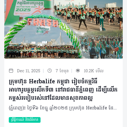
|
|
Dec 11, 2025
7 ខែមុន
10.2K មើល
ក្រុមហ៊ុន Herbalife កម្ពុជា រៀបចំកម្មវិធី
អាហារូបត្ថម្ភលើកទី៣ នៅរាជធានីភ្នំពេញ ដើម្បីលើក
កម្ពស់របៀបរស់នៅដែលមានសុខភាពល្អ
(ភ្នំពេញ)៖ ថ្ងៃទី៦ ខែធ្នូ ឆ្នាំ២០២៥ ក្រុមហ៊ុន Herbalife ដែលជាក្រុមហ៊ុនសហគមន៍ និងវេទិកាភ្ជាប់ទំនាក់ទំនង លំដាប់ថ្នាក់ពិភពលោក ផ្នែកសុខភាព និងសុខុមាលភាព បានរៀបចំ កម្មវិធីអាហារូបត្ថម្ភលើកទី៣នៅលើទឹកដីកោះនរា រាជធានីភ្នំពេញ។ គំនិតផ្តួចផ្តើមនៃកម្មវិធីនេះ មានគោលបំណងបំពាក់បំប៉ន និងពង្រឹងនូវចំណេះដឹងចាំបាច់អំពីអាហារូបត្ថម្ភ និងតួនាទីដ៏សំខាន់របស់វាក្នុងសុខភាពទូទៅ និងសុខុមាលភាពប្រចាំថ្ងៃក៏ដូចជាចូលរួមលើកទឹកចិត្តឱ្យមានការទទួលយកនូវទម្លាប់រស់នៅដែលមានសុខភាពល្អ និងសកម្មផងដែរ។ កម្មវិធីអាហារូបត្ថម្ភលើកទី៣ នៅរាជធានីភ្នំពេញ បានទាក់ទាញអ្នកចូលរួមរាប់រយនាក់ ដែលក្នុងចំណោមពួកគេជាច្រើននាក់មានឱកាសទទួលបានការណែនាំអំពីអាហារូបត្ថម្ភ និងកាយសម្បទាផ្ទាល់ខ្លួនពីអ្នកជំនាញសុខភាព និងអាហារូបត្ថម្ភកំពូលៗ ក៏ដូចជាទទួលបានការប្រឹក្សាយោបល់ជាមួយគ្រូពេទ្យជំនាញដោយឥតគិតថ្លៃផងដែរ។ នៅក្នុងព្រឹត្តិការណ៍នេះ ក៏មានរួមបញ្ចូលនូវសកម្មភាពកំសាន្តសប្បាយៗជាច្រើនទៀតផងដែរ ដែលរួមមាន ការរត់លេងកម្សាន្ត 5K (5K Fun Run), ការទទួលទានអាហារក្រឡុកដោយឥតគិតថ្លៃ, ការរាំ Zumba, Experience Pass(បាល់ទាត់ខ្នាតតូច, បាល់ទាត់លើតុ, វាយសី, កីឡាបាល់បោះ), មាតិកាចែករំលែកអំពីសុខភាព (Doctor Talk) ដោយ លោកវេជ្ជបណ្ឌិត និត ប៊ុនតុងយី, ការពិគ្រោះយោបល់សុខភាពដោយឥតគិតថ្លៃពីវេជ្ជបណ្ឌិតមកពីមន្ទីរពេទ្យសកល និង ការ៉េម F1 ដែលធ្វើពីផលិតផល Formula 1 របស់យើងផ្ទាល់តែម្តង។ លើសពីនេះទៅទៀត ស្តង់បង្ហាញរបស់ក្រុមហ៊ុន Herbalife កម្ពុជា នៅក្នុងព្រឹត្តិការណ៍នេះបានជម្រុញការពិភាក្សា និងសកម្មភាពដែលផ្តោតលើសុខភាព និងអាហារូបត្ថម្ភ ដោយបានទាក់ទាញអ្នកចូលរួមយ៉ាងច្រើនកុះករ។ លោក Vu Van Thang ប្រធានចាត់ការទូទៅក្រុមហ៊ុន Herbalife ប្រចាំប្រទេសវៀតណាម និងកម្ពុជា បានថ្លែងថា៖ «យើងពិតជារីករាយខ្លាំងណាស់ដែលកម្មវិធីអាហារូបត្ថម្ភនៅរាជធានីភ្នំពេញបន្តទទួលបានការគាំទ្រយ៉ាងខ្លាំងពីសាធារណជន។ គំនិតផ្តួចផ្តើមនេះគឺជាសក្ខីភាពមួយទៀតចំពោះការប្តេជ្ញាចិត្តមិនរាថយរបស់យើងក្នុងការលើកកម្ពស់ស្មារតី សុខភាព និងសុខុមាលភាព និងសហគមន៍នៅក្នុងប្រទេសកម្ពុជា តាមរយៈការលើកទឹកចិត្តសាធារណជនឱ្យទទួលយកនូវរបៀបរស់នៅដែលមានសុខភាពល្អ និងសកម្ម។ ពួកយើងក៏មានមោទកភាពយ៉ាងរីករាយផងដែរ ដែលអ្នកចែកចាយឯករាជ្យ និងបុគ្គលិកទាំងអស់របស់យើងបានចូលរួមខ្នះខ្នែងយ៉ាងសកម្មនៅក្នុងព្រឹត្តិការណ៍នេះ»។ កម្មវិធីអាហារូបត្ថម្ភរបស់ក្រុមហ៊ុន Herbalife ត្រូវបានរៀបចំឡើងជាលើកដំបូងនៅក្នុងឆ្នាំ ២០២៣ ហើយក៏បានក្លាយជាព្រឹត្តិការណ៍សុខភាពសាធារណៈប្រចាំឆ្នាំមួយនៅក្នុងរាជធានីភ្នំពេញ ដែលទាក់ទាញការចូលរួមពីមនុស្សរាប់រយនាក់ទូទាំងប្រទេស។ អំពីក្រុមហ៊ុន Herbalife ក្រុមហ៊ុន Herbalife (NYSE: HLF) គឺជាក្រុមហ៊ុនសុខភាព និងសុខុមាលភាពឈានមុខគេ និងជាសហគមន៍ដែលកំពុងផ្លាស់ប្តូរជីវិតរបស់មនុស្សជាមួយនឹងផលិតផលអាហារូបត្ថម្ភដ៏អស្ចារ្យ និងជាឱកាសអាជីវកម្មសម្រាប់សមាជិកឯករាជ្យរបស់ខ្លួនចាប់តាំងពីឆ្នាំ 1980។ ក្រុមហ៊ុនផ្តល់ជូននូវផលិតផលដែលគាំទ្រដោយវិទ្យាសាស្រ្តដល់អ្នកប្រើប្រាស់នៅក្នុងទីផ្សារជាង 90។ តាមរយៈសមាជិកឯករាជ្យដែលផ្តល់ជូននូវការបណ្តុះបណ្តាលមួយទល់មួយ និងផ្តល់ការគាំទ្រសហគមន៍ដោយបំផុសគំនិតឱ្យអតិថិជនប្រកាន់ខ្ជាប់នូវរបៀបរស់នៅដែលមានភាពសកម្ម។
ព្រឹត្តិការណ៍ និងព័ត៌មាន