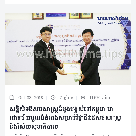
|
|
Oct 03, 2018
7 ឆ្នាំមុន
11.5K មើល
សន្និសីទឱសថសាស្រ្តដំបូងបង្អស់នៅកម្ពុជា ជា
ជោគជ័យមួយដ៏ធំធេងសម្រាប់វិជ្ជាជីវៈឱសថសាស្រ្ត
និងវិស័យសុខាភិបាល