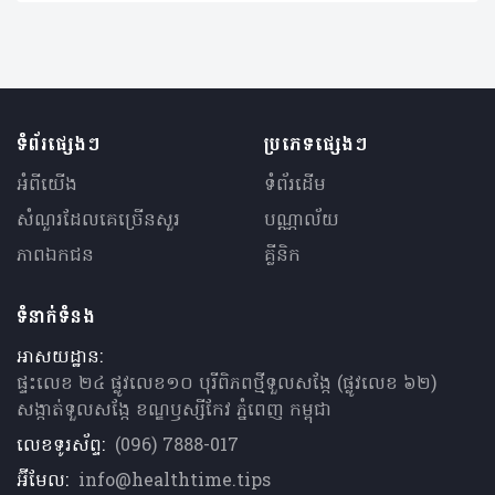
ទំព័រផ្សេងៗ
ប្រភេទផ្សេងៗ
អំពីយើង
ទំព័រដើម
សំណួរ​ដែលគេ​ច្រើន​សួរ
បណ្ណាល័យ
ភាពឯកជន
គ្លីនិក
ទំនាក់ទំនង
អាសយដ្ឋាន:
ផ្ទះលេខ ២៤ ផ្លូវលេខ១០ បុរីពិភពថ្មីទួលសង្កែ (ផ្លូវលេខ ៦២)
សង្កាត់ទួលសង្កែ ខណ្ឌឫស្សីកែវ ភ្នំពេញ កម្ពុជា
លេខទូរស័ព្ទ:
(096) 7888-017
អ៊ីមែល:
info@healthtime.tips