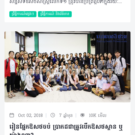
សន្និសីទឱសថសាស្រ្តលើកទី១ ត្រូវបានប្រព្រឹត្តទៅក្នុងរយៈពេលពីរថ្ងៃ ចាប់ពីថ្ងៃទី២៨ ដល់ថ្ងៃទី២៩ ខែកញ្ញា ឆ្នាំ២០១៨ នៅសាលប្រជុំប៊ី ជាន់ទី៣ អគារប៊ី នៃសាកលវិទ្យាល័យពុទ្ធិសាស្រ្ត ដោយមានការចូលរួមពីឱសថការី និងនិស្សិតឱសថសាស្រ្តចំនួន២០០នាក់ ដែលអញ្ជើញមកពីអង្គការក្រៅរដ្ឋាភិបាល ស្ថាប័នរដ្ឋ ក្រុមហ៊ុនឯកជន សហគ្រាសផលិតឱសថ ឱសថស្ថានឯកជន និងមហាវិទ្យាល័យឱសថសាស្រ្តនានា នៅក្នុងប្រទេសកម្ពុជា។ សន្និសីទនេះបានប្រារព្ធធ្វើឡើងក្រោមអធិបតីភាព លោកសាស្រ្តាចារ្យ អ៊ាន ហ្វីនលេ សាកលវិទ្យាធិការ និងអនុអធិការបតី នៃសាកលវិទ្យាល័យ ពុទ្ធិសាស្រ្ត លោក បាន បុត្តា ប្រធានក្រុមប្រឹក្សាគណៈឱសថការីកម្ពុជា និងឯកឧត្តម ឱសថការី លឹម រតនៈ ប្រធានសមាគមឱសថការីកម្ពុជា ។ វាគ្មិនកិត្តិយស១១នាក់ បានចូលរួមចែករំលែកចំណេះដឹង បទពិសោធន៍ ការអនុវត្ត និងភាពជោគជ័យនានារបស់ខ្លួននៅក្នុងផ្នែកចំនួនប្រាំក្នុងវិស័យឱសថសាស្រ្ត៖ ឱសថសាស្រ្តគ្លីនិក ឱសថសាស្រ្តសហគមន៍ ឱសថសាស្រ្តឧស្សាហកម្ម វេជ្ជជីវសាស្រ្ត និងឱសថសាស្រ្តពាណិជ្ជកម្ម។ ទន្ទឹមនឹងនោះដែរ ក៏មានការតាំងពិព័រណ៍ផលិតផល និងសេវាកម្មរបស់ផ្នែកឱសថសាស្រ្ត និងក្រុមហ៊ុននានាដែលនិស្សិតអាចស្វែងយល់បន្ថែមអំពីការសិក្សាស៊ីជម្រៅលើជំនាញឱសថសាស្រ្ត ឱកាសការងារតាមក្រុមហ៊ុន និងការស្វែងយល់អំពីព័ត៌មានផលិតផលឱសថមួយចំនួន។ តាមរយៈសន្និសិទនេះ អ្នកចូលរួមទាំងអស់ បានទទួលនូវចំណេះដឹង និងបទពិសោធន៍ថ្មីៗ ដែលមានសារៈសំខាន់សម្រាប់អាជីពទៅថ្ងៃក្រោយ និងជាទុនសម្រាប់សិក្សាបន្តក្នុងថ្ងៃអនាគត។ ជាលទ្ធផល គណៈអធិបតី វាគ្មិន ភ្ញៀវកិត្តិយស និងអ្នកចូលរួមទាំងអស់ បានវាយតម្លៃខ្ពស់ពីការរៀបឲ្យមានសន្និសីទឱសថសាស្រ្តលើកទី១ ដែលជាសន្និសីទដំបូងគេបំផុតនៅក្នុងប្រទេសកម្ពុជា ហើយសន្និសីទនេះ នឹងជាផ្នែកមួយនៃការបណ្តុះបណ្តាលបន្តសម្រាប់វិជ្ជាជីវៈឱសថសាស្រ្ត ដែលឱសថការីទាំងអស់តម្រូវឲ្យចូលរួមជាចាំបាច់នៅក្នុងអនាគតដ៏ខ្លីខាងមុខ។ សន្និសីទនេះ គឺជាជោគជ័យមួយដ៏ធំធេងសម្រាប់វិជ្ជាជីវៈឱសថសាស្រ្តទាំងមូល និងវិស័យសុខាភិបាលនៅប្រទេសកម្ពុជា និងសាកលវិទ្យាល័យពុទ្ធិសាស្រ្ត និយាយដោយឡែក ដែលជាអ្នកផ្តួចផ្តើមបង្កើតឲ្យមាននូវសន្និសីទឱសថសាស្រ្តដំបូងគេនេះឡើង។ គណៈកម្មការរៀបចំសន្និសីទ សូមថ្លែងអំណរគុណយ៉ាងជ្រាលជ្រៅដល់គណៈអធិបតី វាគ្មិន ភ្ញៀវកិត្តិយស និងអ្នកចូលរួមទាំងអស់ ដែលបានចំណាយពេលវេលាដ៏មានតម្លៃចូលរួម និងចែករំលែកនៅក្នុងសន្និសីទនេះ និងជាពិសេស សូមថ្លែងអំណរគុណដល់ក្រុមហ៊ុនឧបត្ថម្ភកម្មវិធីដែលមានដូចជា ក្រុមហ៊ុនDKSH សហគ្រាសផលិតឱសថ ប៉េ ប៉េ អឹម សហគ្រាសផលិតឱសថ ជា ចំណាន សហគ្រាសផលិតឱសថ អឺហ្វាក់ និងសហគ្រាសផលិតឱសថអន្តរជាតិ។ ©2018 រក្សាសិទ្ធិគ្រប់យ៉ាង​ដោយ Healthtime Corporation ចំពោះគ្រប់អត្ថបទដោយគ្មានផ្នែកណាមួយត្រូវបោះពុម្ពផ្សាយចូល ប្រព័ន្ធអ៊ីនធឺណែតឧបករណ៍អេឡិចត្រូនិកអាត់ជាសំឡេងឬថតចំលងគ្រប់រូបភាពដោយគ្មានការអនុញ្ញាតឡើយ
ព្រឹត្តិការណ៍ផ្សេងៗ
ព្រឹត្តិការណ៍ និងព័ត៌មាន
|
|
Oct 02, 2018
7 ឆ្នាំមុន
10K មើល
រៀនផ្នែកឱសថចប់ ប្រាកដជាត្រូវបើកឱសថស្ថាន ឬ