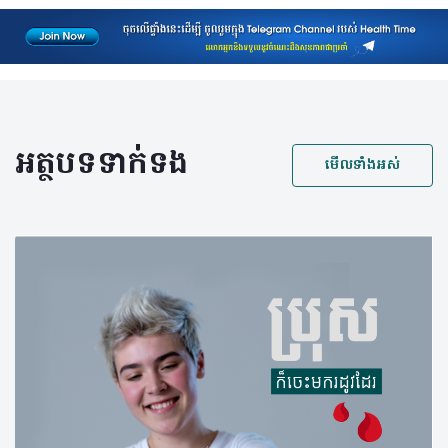
អត្ថបទទាក់ទង
មើលទាំងអស់