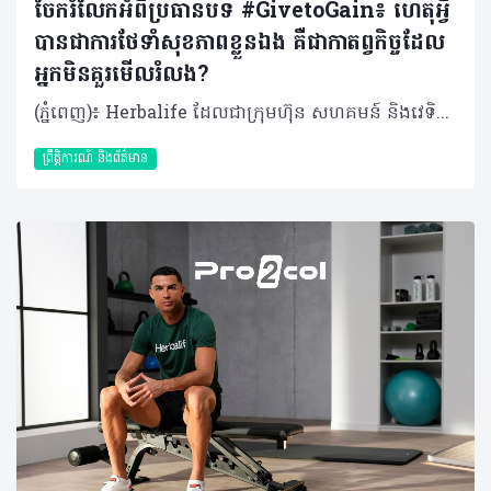
ចែករំលែកអំពីប្រធានបទ #GivetoGain៖ ហេតុអ្វី
បានជាការថែទាំសុខភាពខ្លួនឯង គឺជាកាតព្វកិច្ចដែល
អ្នកមិនគួរមើលរំលង?
(ភ្នំពេញ)៖ Herbalife ដែលជាក្រុមហ៊ុន សហគមន៍ និងវេទិកាភ្ជាប់ទំនាក់ទំនង លំដាប់ថ្នាក់ពិភពលោក ផ្នែកសុខភាព និងសុខុមាលភាពបានចែករំលែកអំពី មូលហេតុដែលការថែទាំសុខភាពខ្លួនឯង គឺជាកាតព្វកិច្ចដែលអ្នកមិនគួរមើលរំលង។ ខណៈដែលយើងប្រារព្ធទិវានារីអន្តរជាតិឆ្នាំ ២០២៦ ប្រធានបទ #GiveToGain លើកទឹកចិត្តឱ្យមានការផ្លាស់ប្តូរវិជ្ជមានយូរអង្វែង មិនត្រឹមតែសម្រាប់អ្នកដទៃប៉ុណ្ណោះទេ ប៉ុន្តែគឺសម្រាប់ខ្លួនយើងផ្ទាល់ផងដែរ។ នៅក្នុងគ្រួសារជាច្រើននៅតំបន់អាស៊ីប៉ាស៊ីហ្វិក ស្ត្រីតែងតែរ៉ាប់រងតួនាទីជាច្រើនក្នុងពេលតែមួយ ជាអ្នកជំនាញនៅកន្លែងធ្វើការ ជាអ្នកសម្រេចចិត្តចំពោះកិច្ចការនានានៅផ្ទះ ហើយក៏ជាបង្គោលដ៏រឹងមាំផ្នែកស្មារតីសម្រាប់សមាជិកគ្រួសារទាំងមូលផងដែរ។ ការទទួលខុសត្រូវច្រើនទាំងនេះ តែងតែធ្វើឱ្យមានការទទួលទានអាហារមិនដិតដល់ ឬទាំងប្រញាប់ប្រញាល់ គេងមិនបានគ្រប់គ្រាន់ ភាពតានតឹងកើនឡើង ដែលនាំឱ្យសុខភាព និងសុខុមាលភាពធ្លាក់ចុះ ហើយជារឿយៗច្រើនតែត្រូវបានមើលរំលង។ ក្នុងនាមជាសមាជិកនៃក្រុមប្រឹក្សាយោបល់ផ្នែករបបអាហាររបស់ Herbalife ដែលធ្វើការជាមួយប្រទេសក្នុងតំបន់អាស៊ីប៉ាស៊ីហ្វិក មានការពិតមួយដែលខ្ញុំសង្កេតឃើញម្តងហើយម្តងទៀត៖ នៅពេលដែលស្ត្រីចាប់ផ្តើមវិនិយោគលើសុខភាពផ្ទាល់ខ្លួន គ្រួសារ កន្លែងធ្វើការ និងមនុស្សជំនាន់ក្រោយរបស់ពួកគេក៏ទទួលបានផលប្រយោជន៍ផងដែរ។ តាមរយៈការធ្វើការយ៉ាងជិតស្និទ្ធជាមួយស្ត្រីដែលត្រូវរ៉ាប់រងការទទួលខុសត្រូវច្រើន ប្រធានបទ #GiveToGain បានគូសបញ្ជាក់ពីការពិតដ៏សាមញ្ញមួយ៖ ការថែទាំសុខភាពខ្លួនឯង គឺជាមធ្យោបាយដ៏មានប្រសិទ្ធភាពបំផុតមួយ ដើម្បីរក្សាថាមពល និងភាពធន់ដែលចាំបាច់សម្រាប់ទ្រទ្រង់ទាំងការងារ និងគ្រួសារ។ ការផ្តល់ឱ្យរាងកាយ៖ តួនាទីនៃអាហារូបត្ថម្ភ និងជាតិទឹក ស្ត្រីនៅទូទាំងតំបន់ ក៏កំពុងប្រឈមមុខនឹងបញ្ហាអាហារូបត្ថម្ភដែលគួរឱ្យកត់សម្គាល់។ របាយការណ៍នានាបង្ហាញថា អត្រាលើសទម្ងន់ចំពោះមនុស្សពេញវ័យមានការកើនឡើងជាលំដាប់ ខណៈដែលបញ្ហាកុមារក្រិន និងជំងឺស្លេកស្លាំងនៅតែបន្តរីករាលដាលក្នុងចំណោមស្ត្រីក្នុងវ័យបន្តពូជ។ បន្ទុកទ្វេដងនេះប៉ះពាល់ដល់គ្រប់ទិដ្ឋភាពទាំងអស់ចាប់តាំងពីសុខភាពមាតា និងទារក រហូតដល់ថាមពលប្រចាំថ្ងៃ និងភាពរឹងមាំផ្នែកស្មារតី ដែលកាន់តែបញ្ជាក់ពីភាពចាំបាច់សម្រាប់ស្ត្រី ក្នុងការយកចិត្តទុកដាក់ពីសុខភាព និងសុខុមាលភាពរបស់ខ្លួនតាមរយៈការជ្រើសរើសដ៏ត្រឹមត្រូវ និងប្រកបដោយការយល់ដឹង។ អាហារូបត្ថម្ភគឺជាគ្រឹះនៃសុខភាព ដែលជួយទ្រទ្រង់ដល់កម្រិតថាមពល ស្ថិរភាពមេតាប៉ូលីស ប្រព័ន្ធភាពស៊ាំរឹងមាំ និងការឈានចូលវ័យជរាប្រកបដោយសុខភាពល្អពេញមួយជីវិតរបស់ស្ត្រី។ ការសិក្សានានាបានបង្ហាញថា កង្វះមីក្រូសារជាតិ ជាពិសេសជាតិដែក ហ្វូឡាត (folate) និងវីតាមីន B12 គឺជារឿងធម្មតាក្នុងចំណោមស្ត្រីក្នុងវ័យបន្តពូជនៅទូទាំងអាស៊ី បើទោះបីជាពួកគេទទួលបានបរិមាណកាឡូរីគ្រប់គ្រាន់ក៏ដោយ។ ការញ៉ាំទឹកឱ្យបានគ្រប់គ្រាន់ (ប្រហែល ២ លីត្រក្នុងមួយថ្ងៃ) ជួយឱ្យរាងកាយប្រើប្រាស់សារធាតុចិញ្ចឹមបានល្អ និងរក្សាមុខងារប្រចាំថ្ងៃ។ ដើម្បីរក្សាសុខភាពឱ្យបានល្អ ស្ត្រីគួរទម្លាប់យកទឹកតាមខ្លួន ជ្រើសរើសភេសជ្ជៈដែលមានជាតិស្ករទាប និងកម្រិតការញ៉ាំជាតិកាហ្វេអ៊ីនឱ្យបានសមស្រប ដើម្បីកុំឱ្យប៉ះពាល់ដល់តុល្យភាពជាតិទឹកក្នុងរាងកាយ។ ការផ្លាស់ប្តូរអ័រម៉ូន កំណត់តម្រូវការអាហារូបត្ថម្ភ ពេញមួយជីវិតរបស់ស្ត្រី តម្រូវការអាហារូបត្ថម្ភវិវឌ្ឍទៅតាមការផ្លាស់ប្តូរអ័រម៉ូន។ ឧទាហរណ៍៖ ក្នុងអំឡុងពេលមានរដូវ៖ ការបាត់បង់ជាតិដែកជាទៀងទាត់បានបង្កើនតម្រូវការអាហារដែលសម្បូរជាតិដែក ដូចជា សាច់គ្មានខ្លាញ់ សណ្តែកលីងទីល (lentils) សណ្តែកគ្រប់ប្រភេទ បន្លែស្លឹកបៃតង និងគ្រាប់ធញ្ញជាតិដែលបន្ថែមសារធាតុចិញ្ចឹម។ ការទទួលទានអាហារទាំងនេះ រួមជាមួយផ្លែឈើ និងបន្លែដែលសម្បូរវីតាមីន C នឹងជួយបង្កើនប្រសិទ្ធភាពនៃការបឺតស្រូបជាតិដែកចូលទៅក្នុងរាងកាយ។ ដំណាក់កាលអស់រដូវ៖ នាំមកនូវការប្រែប្រួលអ័រម៉ូន និងការផ្លាស់ប្តូរប្រព័ន្ធមេតាប៉ូលីស ដែលបង្កើនហានិភ័យនៃជំងឺសរសៃឈាមបេះដូង។ ដើម្បីទប់ស្កាត់បញ្ហានេះ ស្ត្រីគួរផ្ដោតលើការញ៉ាំបន្លែ ផ្លែឈើ និងអាហារសម្បូរអូមេហ្គា-៣ (ដូចជាត្រី និងគ្រាប់ធញ្ញជាតិ) ដើម្បីរក្សាកម្រិតកូឡេស្តេរ៉ុលឱ្យមានតុល្យភាព បន្ថែមពីនេះការញ៉ាំអាហារដែលមានជាតិសរសៃខ្ពស់ (ដូចជា សណ្តែក ផ្លែប៉ោមជាដើម) នឹងជួយគ្រប់គ្រងជាតិខ្លាញ់ក្នុងឈាម និងជួយឱ្យឆាប់ឆ្អែត ដែលមានប្រយោជន៍ខ្លាំងក្នុងការរក្សារាង និងទម្ងន់។ ចាប់ពីវ័យ ៤០ ឆ្នាំឡើងទៅ៖ ការថយចុះអរម៉ូនអ៊ឹស្ត្រូសែន (estrogen) អាចពន្លឿនការបាត់បង់កម្លាំងសាច់ដុំតាមអាយុ (sarcopenia)។ ការធ្វើសកម្មភាពរាងកាយឱ្យបានគ្រប់គ្រាន់ រួមទាំងការហាត់ប្រាណដែលផ្តោតលើការពង្រឹងកម្លាំង (resistance training) និងការទទួលទានប្រូតេអ៊ីនគ្រប់គ្រាន់ គឺចាំបាច់ណាស់សម្រាប់រក្សាសាច់ដុំ និងកម្លាំង។ ការប្រើប្រាស់អាហារបំប៉នអាចជួយបំពេញចន្លោះខ្វះខាតនៃរបបអាហារ ប៉ុន្តែគួរតែត្រូវបានរៀបចំឡើងឱ្យស្របតាមតម្រូវការបុគ្គល និងណែនាំដោយអ្នកជំនាញ ឬគ្រូបង្វឹកដែលមានការបណ្តុះបណ្តាលត្រឹមត្រូវ។ ទំនាក់ទំនងរវាងភាពតានតឹង ការគេង និងការគ្រប់គ្រងទម្ងន់ ការគេងលក់ស្កប់ស្កល់ ការហាត់ប្រាណ និងការគ្រប់គ្រងស្ត្រេស គឺជាកត្តាដែលមិនអាចខ្វះបានក្នុងការរក្សាទម្ងន់ និងសម្រស់ស្បែក។ ការអនុវត្តទម្លាប់ទាំងនេះឱ្យបានជាប់លាប់ នឹងជួយឱ្យអ័រម៉ូនមានតុល្យភាព ជម្រុញប្រព័ន្ធដុតរំលាយអាហារ និងជួយឱ្យរាងកាយមានសមត្ថភាពជួសជុលកោសិកាដែលខូចខាតឡើងវិញបានយ៉ាងល្អ។ ការហាត់ប្រាណកម្រិតមធ្យម ១៥០ នាទីក្នុងមួយសប្តាហ៍ រួមជាមួយលំហាត់ប្រាណដែលផ្តោតលើការពង្រឹងកម្លាំង ជួយពង្រឹងសរសៃឈាមបេះដូង សាច់ដុំ ឆ្អឹង និងគុណភាពនៃការគេង ដែលជាកត្តាចាំបាច់បំផុតសម្រាប់ស្ត្រីវ័យអស់រដូវ។ បន្ថែមពីនេះ ការគេងឱ្យទៀងពេល និងការកាត់បន្ថយការប្រើទូរស័ព្ទមុនចូលគេង គឺជាគ្រឹះដ៏សំខាន់ក្នុងការទ្រទ្រង់ប្រព័ន្ធដុតរំលាយអាហារ ជួយដល់ការគ្រប់គ្រងទម្ងន់ និងធានាបាននូវវ័យជរាដែលមានសុខភាពល្អ។ របបអាហារត្រឹមត្រូវ (ដូចជាអូមេហ្គា-៣ ញ៉ាំទឹកឱ្យគ្រប់គ្រាន់ និងទៀងពេល) ជួយកាត់បន្ថយស្ត្រេស ធ្វើឱ្យគេងលក់ស្រួល និងរក្សាតុល្យភាពអារម្មណ៍ឱ្យបានល្អ ទោះបីជាត្រូវប្រឈមនឹងសម្ពាធការងារប្រចាំថ្ងៃក៏ដោយ។ ការស្រាវជ្រាវក៏បានរកឃើញដែរថា ការគាំទ្រពីសង្គមជួយឱ្យស្ត្រីមានផ្លូវចិត្តល្អ និងដោះស្រាយបញ្ហាបានពូកែ។ កាលណាស្ត្រីមានសុខភាពល្អ វានឹងជម្រុញឱ្យគ្រួសារ សហគមន៍ និងសេដ្ឋកិច្ចទាំងមូល រីកចម្រើន និងរឹងមាំទៅតាមនោះដែរ។ សរុបសេចក្តីមកវិញ សុខុមាលភាពក្នុងរយៈពេលយូរអង្វែង កើតចេញពីការជ្រើសរើសថែទាំ និងចិញ្ចឹមបីបាច់រាងកាយឱ្យបានទៀងទាត់ជារៀងរាល់ថ្ងៃ ជាជាងការចាំទាល់តែមានរោគសញ្ញាឈឺទើបចាប់ផ្តើមការពារ។ អំពីក្រុមហ៊ុន Herbalife ក្រុមហ៊ុន Herbalife (NYSE: HLF) គឺជាក្រុមហ៊ុនសុខភាព និងសុខុមាលភាពឈានមុខគេ និងជាសហគមន៍ដែលកំពុងផ្លាស់ប្តូរជីវិតរបស់មនុស្សជាមួយនឹងផលិតផលអាហារូបត្ថម្ភដ៏អស្ចារ្យ និងជាឱកាសអាជីវកម្មសម្រាប់សមាជិកឯករាជ្យរបស់ខ្លួនចាប់តាំងពីឆ្នាំ 1980។ ក្រុមហ៊ុនផ្តល់ជូននូវផលិតផលដែលគាំទ្រដោយវិទ្យាសាស្រ្តដល់អ្នកប្រើប្រាស់នៅក្នុងទីផ្សារជាង 90។ តាមរយៈសមាជិកឯករាជ្យដែលផ្តល់ជូននូវការបណ្តុះបណ្តាលមួយទល់មួយ និងផ្តល់ការគាំទ្រសហគមន៍ដោយបំផុសគំនិតឱ្យអតិថិជនប្រកាន់ខ្ជាប់នូវរបៀបរស់នៅដែលមានភាពសកម្ម។
ព្រឹត្តិការណ៍ និងព័ត៌មាន