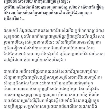
រៀនចប់ឱសថហើយ មានផ្លូវណាគួរបន្តដើរខ្លះ?
ចុះចំណែកឱសថការីដែលបានបញ្ចប់ការសិក្សាហើយ?
តើមានជំនឿចិត្ត
និងពេញចិត្តគ្រប់គ្រាន់ឬនៅសម្រាប់ការដើរលើផ្លូវដែលខ្លួនបាន
ជ្រើសរើស?…
ឱសថការី ក៏ដូចជាអនាគតឱសថការីរបស់យើង ប្រហែលជាធ្លាប់បាន
សួរខ្លួនឯង ឬលើកមកពិភាក្សាជាមួយមិត្តភក្តិជាច្រើនលើកច្រើនសារ
រួចមកហើយនូវសំណួរខាងលើនេះ ហើយក៏ប្រហែលមានសំណួរជា
ច្រើនទៀតទាក់ទងនឹងគោលដៅនៃអាជីពទៅថ្ងៃអនាគតដែល
តែងតែចោទជាការបារម្ភ និងកង្វល់ជាច្រើនសម្រាប់យើង ជាពិសេស
នៅឆ្នាំដែលត្រៀមបញ្ចប់ការសិក្សាតែម្តង។
ជាការពិត អាជីពទៅថ្ងៃអនាគតរបស់ឱសថការីក្រោយបញ្ចប់ការ
សិក្សាមានច្រើនជម្រើសត្រៀមសម្រាប់ឲ្យឱសថការីដែលបញ្ចប់ការ
សិក្សាជ្រើសរើស តែទោះយ៉ាងនេះក្តី អ្នកប្រហែលជាម្នាក់ក្នុង
ចំណោមអនាគត និងបច្ចុប្បន្នឱសថការីជាច្រើនរូប ដែលកំពុងតែ
មានភាពស្មុគស្មាញ បារម្ភ ខ្វល់ខ្វាយ មិនអាចសម្រេចចិត្ត និងមិន
អាចតាំងអារម្មណ៍លើអ្វីដែលកំពុងធ្វើ ថែមទាំងមិនអាចត្រៀមខ្លួន
បានត្រឹមត្រូវ សម្រាប់ការសម្រេចជោគជ័យលើគោលដៅអាជីព