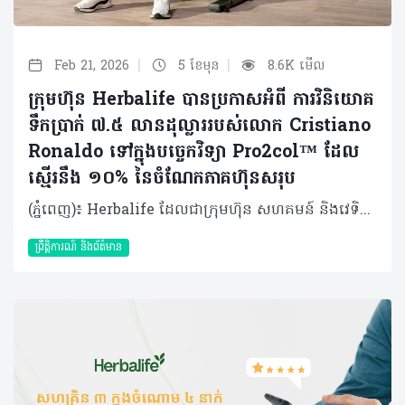
|
|
Feb 21, 2026
5 ខែមុន
8.6K មើល
ក្រុមហ៊ុន Herbalife បានប្រកាសអំពី ការវិនិយោគ
ទឹកប្រាក់ ៧.៥ លានដុល្លាររបស់លោក Cristiano
Ronaldo ទៅក្នុងបច្ចេកវិទ្យា Pro2col™ ដែល
ស្មើរនឹង ១០% នៃចំណែកភាគហ៊ុនសរុប
(ភ្នំពេញ)៖ Herbalife ដែលជាក្រុមហ៊ុន សហគមន៍ និងវេទិកាភ្ជាប់ទំនាក់ទំនង លំដាប់ថ្នាក់ពិភពលោក ផ្នែកសុខភាព និងសុខុមាលភាពនៅថ្ងៃនេះបានប្រកាសថា កីឡាករអន្តរជាតិលោក Cristiano Ronaldo បានទិញយកភាគហ៊ុន ១០% នៅក្នុងក្រុមហ៊ុន HBL Pro2col Software, LLC ដែលជាក្រុមហ៊ុនបុត្រសម្ព័ន្ធកាន់កាប់ទាំងស្រុងដោយក្រុមហ៊ុន Herbalife និងជាម្ចាស់កាន់កាប់បច្ចេកវិទ្យា Pro2col។ Pro2col គឺជាប្រព័ន្ធប្រតិបត្តិការសុខភាព និងសុខុមាលភាពផ្ទាល់ខ្លួនតាមបែបឌីជីថលជំនាន់ចុងក្រោយបង្អស់របស់ Herbalife ដែលត្រូវបានរចនាឡើងដើម្បីជំរុញការចូលរួមប្រចាំថ្ងៃ ការផ្លាស់ប្តូរឥរិយាបថប្រកបដោយនិរន្តរភាព និងលទ្ធផលដែលអាចវាស់វែងបាន តាមរយៈវិធីសាស្ត្រសុខុមាលភាពដែលផ្អែកលើទិន្នន័យដែលមានរចនាសម្ព័ន្ធច្បាស់លាស់។ លោក Ronaldo បានវិនិយោគទឹកប្រាក់ចំនួន ៧.៥ លានដុល្លារ រួមជាមួយការប្តេជ្ញាចិត្តក្នុងការផ្តល់នូវសេវាកម្ម និងសិទ្ធិឧបត្ថម្ភដល់ Pro2col Software។ ការវិនិយោគនេះសបញ្ជាក់ឱ្យឃើញពីការប្តេជ្ញាចិត្តរបស់លោកចំពោះសុខភាព និងអាហារូបត្ថម្ភ។ វាក៏ឆ្លុះបញ្ចាំងពីទំនុកចិត្តរបស់លោកចំពោះអនាគតនៃអាហារូបត្ថម្ភផ្ទាល់ខ្លួន និងចក្ខុវិស័យរបស់ Herbalife ក្នុងការធ្វើឱ្យកម្មវិធីសុខុមាលភាពផ្ទាល់ខ្លួននេះ អាចត្រូវបានប្រើប្រាស់បានទូលំទូលាយទូទាំងពិភពលោក ដោយរួមបញ្ចូលគ្នានូវបច្ចេកវិទ្យាច្នៃប្រឌិត និងសហគមន៍អ្នកចែកចាយដ៏ធំរបស់យើង។ Herbalife បានក្លាយជាដៃគូអាហារូបត្ថម្ភរបស់លោក Ronaldo ចាប់តាំងពីឆ្នាំ ២០១៣ មកម្ល៉េះ ដោយលោកបានដើរតួចយ៉ាងសំខាន់ក្នុងការចូលរួមជម្រុញការប្រើប្រាស់អាហារូបត្ថម្ភឱ្យកាន់តែប្រសើរឡើងនៅទូទាំងពិភពលោក។ កន្លងមក Herbalife និងលោក Ronaldo បានសហការគ្នាលើការដាក់ចេញនូវផលិតផល Herbalife24® CR7 Drive ដែលជាភេសជ្ជៈកីឡាដែលត្រូវបានបង្កើតឡើងដើម្បីបំពេញតម្រូវការអាហារូបត្ថម្ភ និងតម្រូវការសម្រាប់ការលេងកីឡារបស់វីរបុរសបាល់ទាត់ពិភពលោករូបនេះ និងផ្តល់អត្ថប្រយោជន៍ដល់កីឡាករគ្រប់កម្រិតនៅជុំវិញពិភពលោក។ លោក Stephan Gratziani អគ្គនាយកប្រតិបត្តិក្រុមហ៊ុន Herbalife បានមានប្រសាសន៍ថា៖ «លោក Cristiano គឺជាដៃគូដ៏មានតម្លៃអស់រយៈពេលជាងមួយទសវត្សរ៍មកហើយ ហើយការសម្រេចចិត្តរបស់លោកក្នុងការទិញយកភាគហ៊ុននៅក្នុង Pro2col គឺជាចំណុចរបត់ដ៏សំខាន់មួយនៅក្នុងទំនាក់ទំនងរបស់យើង»។ «ការវិនិយោគរបស់លោកឆ្លុះបញ្ចាំងពីជំនឿរួមគ្នាលើឥទ្ធិពលនៃអាហារូបត្ថម្ភ ទិន្នន័យ បញ្ញាសិប្បនិម្មិត និងការលើកកម្ពស់ការយល់ដឹងផ្ទាល់ខ្លួន ដើម្បីជំរុញឱ្យលទ្ធផលសុខភាពបុគ្គលកាន់តែប្រសើរឡើងៗ ក៏ដូចជាពង្រឹងទំនុកចិត្តរបស់លោកទៅលើរបស់ Pro2col​ ផងដែរ»។ Pro2col ប្រើប្រាស់ទិន្នន័យផ្ទាល់ខ្លួនរបស់បុគ្គលម្នាក់ៗ ដើម្បីបង្កើតផែនការសុខុមាលភាពជាក់លាក់សម្រាប់បុគ្គលនោះ ជាមួយនឹងប្រព័ន្ធតាមដានអាហារូបត្ថម្ភឆ្លាតវៃ។ កម្មវិធីនេះអាចសម្របខ្លួនទៅទៅតាមរបៀបរស់នៅរបស់បុគ្គលម្នាក់ៗ ដែលវានឹងធ្វើឱ្យកម្មវិធីសុខុមាលក្លាយជារឿងសាមញ្ញ និងមានលក្ខណៈឯកជន។ ចំណុចស្នូលរបស់វាគឺ Pro2Score ដែលជាប្រព័ន្ធវាយតម្លៃសុខុមាលភាព នឹងតាមដានចំណុចសំខាន់ៗ ដែលត្រូវបានរចនាឡើងដើម្បីផ្តល់នូវភាពច្បាស់លាស់ ការលើកទឹកចិត្ត និងទិន្នន័យដែលអាចយកមកអនុវត្តបានជាក់ស្តែង។លើសពីនេះទៅទៀត Pro2col ក៏ផ្តល់ជូនអ្នកចែកចាយឯករាជ្យរបស់ Herbalife នូវឧបករណ៍ចាំបាច់ និងចំណេះដឹងបន្ថែមអំពីវេទិកានេះ ដើម្បីជួយគាំទ្រដល់អតិថិជនរបស់ពួកគេឱ្យទទួលបាននូវកម្មវិធីសុខុមាលភាពផ្ទាល់ខ្លួនដែលអាចចូលប្រើប្រាស់បានដោយងាយ និងអាចពង្រីកវិសាលភាពបានវែងឆ្ងាយបន្តទៀត។ លោក Cristiano Ronaldo បានមានប្រសាសន៍ថា៖ «បន្ទាប់ពីបានរួមរស់ជាមួយគ្នាអស់រយៈពេលជាងមួយទសវត្សរ៍ ទំនាក់ទំនងរបស់យើងមានមូលដ្ឋានលើទំនុកចិត្ត និងចក្ខុវិស័យរួមគ្នា។ ការវិនិយោគលើ Pro2col វាហាក់បីដូចជាការវិវត្តន៍តាមបែបធម្មជាតិដូច្នោះ។ ក្រៅតែអំពីការរតំណាងឱ្យ Herbalife នេះគឺជាការជួយរៀបចំ និងពង្រីកវេទិកាមួយដែលអាចផ្លាស់ប្តូររបៀបដែលមនុស្សអាចយកចិត្តទុកដាក់ទៅលើសុខភាព និងសុខុមាលភាពរបស់ពួកគេបានយ៉ាងពិតប្រាកដ»។ លោកក៏មានប្រសាសន៍បន្ថែមទៀតផងដែរថា «ខ្ញុំបានឃើញដោយផ្ទាល់ភ្នែកពីរបៀបដែល Herbalife រួមបញ្ចូលគ្នាទាំងវិទ្យាសាស្ត្រ ការច្នៃប្រឌិត និងការគាំទ្រដែលមានលក្ខណៈឯកជន ដើម្បីធ្វើឱ្យបញ្ហាសុខភាព និងសុខុមាលភាពកាន់តែងាយស្រួលចូលប្រើប្រាស់។ ការធ្វើការងាររួមគ្នាជាមួយ Herbalife ដើម្បីបង្កើតអ្វីមួយដែលមានឥទ្ធិពលយូរអង្វែង គឺជាអ្វីដែលជំរុញទឹកចិត្តខ្ញុំនៅក្នុងដំណាក់កាលនៃអាជីពរបស់ខ្ញុំនេះ»។ Pro2col គាំទ្រដល់យុទ្ធសាស្ត្ររយៈពេលវែងរបស់ Herbalife ក្នុងការក្លាយជាវេទិកាសុខភាព និងសុខុមាលភាពដែលតភ្ជាប់គ្នា និងផ្អែកលើទិន្នន័យ ដោយរួមបញ្ចូលនូវផលិតផលដែលមានគុណភាព សហគមន៍ដ៏ធំបញ្ញាសិប្បនិម្មិត និងសមត្ថភាពឌីជីថល ដើម្បីបម្រើអតិថិជនទូទាំងពិភពលោកឱ្យកាន់តែប្រសើរឡើង។ Herbalife បានចាប់ផ្តើមការសាកល្បង (beta rollout) Pro2col ជាដំណាក់កាលជាយុទ្ធសាស្ត្រ ដោយមានគោលបំណងប្រមូលការយល់ដឹងពីអ្នកប្រើប្រាស់ក្នុងទីផ្សារ ដែលនឹងគាំទ្រដល់ការចេញផ្សាយជាលក្ខណៈពាណិជ្ជកម្មកាន់តែទូលំទូលាយនាពេលអនាគល។ បច្ចុប្បន្ន ការចូលប្រើប្រាស់ដំណាក់កាលសាកល្បងនេះ មានសម្រាប់អ្នកចែកចាយ និងអតិថិជននៅក្នុងសហរដ្ឋអាមេរិក កាណាដា និងព័រតូរីកូតែប៉ុណ្ណោះ។ ក្រុមហ៊ុនរំពឹងថានឹងពង្រីកការចូលប្រើប្រាស់ដំណាក់កាលសាកល្បងទៅកាន់ទីផ្សារអន្តរជាតិបន្ថែមទៀត ដោយចាប់ផ្តើមពីទីផ្សារជ្រើសរើសក្នុងតំបន់ EMEA ក្នុងឆ្នាំ ២០២៦។ អំពីក្រុមហ៊ុន Herbalife ក្រុមហ៊ុន Herbalife (NYSE: HLF) គឺជាក្រុមហ៊ុនសុខភាព និងសុខុមាលភាពឈានមុខគេ និងជាសហគមន៍ដែលកំពុងផ្លាស់ប្តូរជីវិតរបស់មនុស្សជាមួយនឹងផលិតផលអាហារូបត្ថម្ភដ៏អស្ចារ្យ និងជាឱកាសអាជីវកម្មសម្រាប់អ្នកសមាជិកឯករាជ្យរបស់ខ្លួនចាប់តាំងពីឆ្នាំ 1980។ ក្រុមហ៊ុនផ្តល់ជូននូវផលិតផលដែលគាំទ្រដោយវិទ្យាសាស្រ្តដល់អ្នកប្រើប្រាស់នៅក្នុងទីផ្សារជាង90។ តាមរយៈសមាជិកឯករាជ្យដែលផ្តល់ជូននូវការបណ្តុះបណ្តាលមួយទល់មួយ និងផ្តល់ការគាំទ្រសហគមន៍ដោយបំផុសគំនិតឱ្យអតិថិជនប្រកាន់ខ្ជាប់នូវរបៀបរស់នៅដែលមានភាពសកម្ម។
ព្រឹត្តិការណ៍ និងព័ត៌មាន