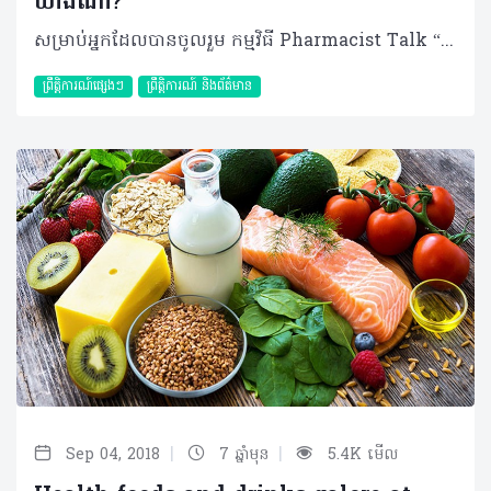
យ៉ាងណា?
សម្រាប់អ្នកដែលបានចូលរួម កម្មវិធី Pharmacist Talk “និយាយជាមួយសិស្សច្បងពីដំណើរក្រោយរៀនចប់” នាថ្ងៃទី៣០ ខែកញ្ញា ឆ្នាំ២០១៨ កន្លងទៅនេះ ប្រហែលជាបានដកសញ្ញាសួរ (?)បានមួយចំនួនធំហើយ។ ប៉ុន្តែចំពោះអ្នកដែលខកខានមិនបានចូលរួម អាចតាមដានលើ ទំព័រហ្វេសប៊ុក របស់ Healthtime Pro នូវវីដេអូសង្ខេបកម្មវិធី Pharmacist Talk របស់យើងដែលនឹងចេញនាពេលខាងមុខ។ គួរបញ្ជាក់ថា កម្មវិធី Pharmacist Talk ត្រូវបានប្រារព្ធនៅមជ្ឈមណ្ឌលសហប្រត្តិការកម្ពុជា-ជប៉ុន(CJCC) រៀបចំដោយ ក្រុមការងារ ហេលស៍ថាម ប្រូ (HEALTHTIME PRO) របស់ក្រុមហ៊ុន ហេលស៍ថាម ខបភូរេសិន (HEALTHTIME CORPORATION) និងរួមសហការឧបត្ថម្ភដោយផលិតផល Coxil។ គោលបំណងសំខាន់នៃកម្មវិធីនេះមានចំនួន ២ធំៗគឺ៖ ទីមួយ “ការជួយតម្រង់ផ្លូវពីអាជីពនាពេលអនាគត បន្ទាប់ពីបញ្ចប់ការសិក្សាផ្នែកឱសថសាស្រ្ត” និងទីពីរ “ការជួបសន្ទនាផ្ទាល់ ភ្ជាប់ទំនាក់ទំនង រវាងគ្រួសារឱសថការី ”។ កម្មវីធីរយៈពេលកន្លះថ្ងៃនេះបានធ្វើការចាប់ផ្តើមពីម៉ោង ៨ព្រឹក ដល់ម៉ោង ១២ថ្ងៃត្រង់ ដោយមានការចូលរួមពីវាគ្មិនកិត្តិយសចំនួន ១០រូបដែលជាអតីតនិស្សិតឱសថសាស្ត្រ និងសុទ្ធសឹងតែជោគជ័យលើវិថីការងារផ្សេងៗគ្នានាពេលបច្ចុប្បន្ន។ កម្មវិធីប្រព្រឹត្តទៅដោយមានចូលរួមយ៉ាងផុសផុល ពីសំណាក់ឱសថការី ក៏ដូចជានិស្សិតឱសថសាស្ត្រប្រមាណជាង ៧០នាក់ផងដែរ។ សកម្មភាពពេញមួយព្រឹកចែកចេញជា២ គឺ៖ 1. ការចែករំលែកបទពិសោធន៍ពីសំណាក់សិស្សច្បងទាក់ទងនឹង ការសម្រេចចិត្តជ្រើសរើសការងារបច្ចុប្បន្ន(ហេតុអ្វី និងអ្វីជាកត្តាជម្រុញឲ្យជ្រើសរើសអាជីពបច្ចុប្បន្ននេះ? ធ្លាប់ជួបប្រទះទុក្ខលំបាក និងចំណុចពេញចិត្តអ្វីខ្លះលើវិថីមួយនោះ?) 2. ការប្រឹក្សាយោបល់ជាក្រុម ដោយអ្នកចូលរួមមានឱកាសសាកសួរសំណួរ សុំការផ្តល់យោបល់ ជាមួយសិស្សច្បងដែលមានបទពិសោធន៍ផ្សេងគ្នា ដើម្បីឲ្យពួកគេអាចត្រៀមខ្លួន មុនពេលឈានទៅកាន់ការជ្រើសរើសអាជីពដែលខ្លួនស្រឡាញ់ ឬក៏សម្រេចចិត្តរៀនបន្តថ្នាក់ក្រោយឧត្តមសិក្សា។ គួរបញ្ជាក់ផងដែរថា សិស្សច្បងឱសថការី ដែលបានចូលរួមចែករំលែកនៅក្នុង Pharmacist Talk នេះ រួមមាន៖ 1. លោកស្រីបណ្ឌិតឱសថសាស្ត្រឯកទេស ហែម សុភក្តិ ប្រធានផ្នែកមន្ទីរពិសោធន៍វេជ្ជជីវសាស្ត្រចាតានិងជាសាស្ត្រាចារ្យផ្នែកមីក្រូជីវសាស្ត្រនៃសាកលវិទ្យាល័យ ពុទ្ធិសាស្ត្រ និងសាកលវិទ្យាល័យវិទ្យាសាស្ត្រសុខាភិបាល 2. កញ្ញាបណ្ឌិតឱសថសាស្ត្រឯកទេស យូ វណ្ណី អ្នកសម្របសម្រួលគម្រោងការគ្រប់គ្រងប្រព័ន្ធគុណភាពមន្ទីរពិសោធន៍ 3. លោកស្រីបណ្ឌិតឱសថសាស្ត្រឯកទេស ឆាយ សុខដាលីស អនុប្រធានការិយាល័យគ្រប់គ្រងឱសថសុវត្ថិភាពចំណីអាហារនៃមន្ទីរសុខាភិបាលខេត្តកណ្តាល 4. លោកឱសថការី អោក សៅ អ្នកគ្រប់គ្រងផលិតផលនៃក្រុមហ៊ុន សាណូហ្វី កម្ពុជា 5. លោកស្រីឱសថការី ជា បានហេង នាយកបច្ចេកទេសនៃសហគ្រាសផលិតឱសថ អន្តរជាតិ 6. កញ្ញាឱសថការី ចាន់ បូរ៉ា Business Development Leader & Pharmacy Supervisor at Community Pharma Co., Ltd. 7. កញ្ញាឱសថការី ឃាង ស៊ីវហ៊ុង អ្នកគ្រប់គ្រងផលិតផលនៃក្រុមហ៊ុនហេលស៍ថាម ខប 8. លោកឱសថការី ខេង សេងលី អតីតឱសថការីនៃមន្ទីរពេទ្យរ៉ូយ៉ាល់ភ្នំពេញ 9. កញ្ញាឱសថការី ស៊ីម ជីវីរ័ត្ន ស្ថាបនិកឱសថស្ថានអង្គរហ្វាម៉ា 10. កញ្ញាឱសថការី អ៊ីវ សុភា Pharmacist epidemiologist at Institute Pasteur of Cambodia និងជានិស្សិតថ្នាក់បណ្ឌិត។ ដើម្បីទទួលបានព័ត៌មានបន្ថែម សម្រាប់វគ្គសិក្សាដែលនឹងប្រព្រឹត្តទៅ នាពេលខាងមុខទៀត សូមតាមដានក្នុង Healthtime Pro ទាំងអស់គ្នា... ©2018 រក្សាសិទ្ធិគ្រប់យ៉ាង​ដោយ Healthtime Corporation ចំពោះគ្រប់អត្ថបទដោយគ្មានផ្នែកណាមួយត្រូវបោះពុម្ពផ្សាយចូល ប្រព័ន្ធអ៊ីនធឺណែតឧបករណ៍អេឡិចត្រូនិកអាត់ជាសំឡេងឬថតចំលងគ្រប់រូបភាពដោយគ្មានការអនុញ្ញាតឡើយ
ព្រឹត្តិការណ៍ផ្សេងៗ
ព្រឹត្តិការណ៍ និងព័ត៌មាន
|
|
Sep 04, 2018
7 ឆ្នាំមុន
5.4K មើល