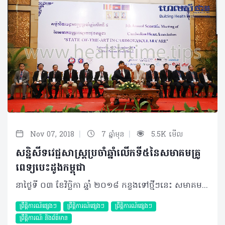
|
|
Nov 07, 2018
7 ឆ្នាំមុន
5.5K មើល
សន្និសីទវេជ្ជសាស្រ្តប្រចាំឆ្នាំលើកទី៥នៃសមាគមគ្រូ
ពេទ្យបេះដូងកម្ពុជា
នាថ្ងៃទី ០៣ ខែវិច្ឆិកា ឆ្នាំ ២០១៨ កន្លងទៅថ្មីៗនេះ សមាគមគ្រូពេទ្យបេះដូងកម្ពុជាបានរៀបចំនូវមហាសន្និសីទប្រចាំឆ្នាំលើកទី៥របស់ខ្លួន ក្រោមប្រធានបទ «សិល្បៈនៃការព្យាបាលជំងឺបេះដូង និងសរសៃឈាមបេះដូង» នៅសណ្ឋាគារសុខា រាជធានីភ្នំពេញ។ សន្និសីទរយៈពេល១ថ្ងៃពេញនេះ មានការអញ្ជើញចូលរួមយ៉ាងខ្ពង់ខ្ពស់ពីសំណាក់ ឯកឧត្តមសាស្រ្តាចារ្យ ធា គ្រុយ ប្រធានក្រុមប្រឹក្សាភិបាល នៃគណៈគ្រូពេទ្យជាតិកម្ពុជា និងជារដ្ឋលេខាធិការនៃក្រសួងសុខាភិបាល លោកសាស្ត្រាចារ្យ ឡា ម៉េងហួ អនុប្រធានក្រុមប្រឹក្សាភិបាលនៃគណៈគ្រូពេទ្យជាតិកម្ពុជា លោកសាស្រ្តាចារ្យ សុខ ជួរ ប្រធានសមាគមគ្រូពេទ្យបេះដូងកម្ពុជា លោកសាស្រ្តាចារ្យ Anwar SANTOSO ប្រធានសមាគមគ្រូពេទ្យបេះដូង ប្រចាំតំបន់អាស៊ាន ឯកឧត្តម លោកជំទាវ លោកសាស្ត្រាចារ្យ វេជ្ជបណ្ឌិតដែលជាសមាជិកនៃសមាគមគ្រូពេទ្យបេះដូងកម្ពុជា និងសហភាតរៈទាំងអស់ ព្រមទាំងមានការចូលរួមយ៉ាងច្រើនលើសការរំពឹងទុកពីសំណាក់បងប្អូនសិស្សានុសិស្សប្រមាណជាង ៣០០នាក់ផងដែរ។ នាឱកាសនេះ លោកសាស្ត្រាចារ្យ សុខ ជួរ បានមានប្រសាសន៍ថា «គោលបំណងនៃការបង្កើតឲ្យមានសន្និសីទនេះឡើងជារៀលរាល់ឆ្នាំ គឺដើម្បីប្រមូលផ្តុំ សហភាតរៈទាំងអស់​ ក្នុងការចែករំលែកនូវចំណេះដឹង ចំណេះធ្វើរវាងគ្នា និងគ្នា បង្កើននូវសមត្ថភាពក្រុមគ្រូពេទ្យបេះដូងកម្ពុជា ក៏ដូចជាក្រុមគ្រូពេទ្យបេះដូង ក្នុងតំបន់ ក្នុងន័យចូលរួមចំណែកអភិវឌ្ឍវិស័យសុខាភិបាលកម្ពុជាឲ្យកាន់តែប្រសើរឡើង តាមរយៈការពង្រឹងសមត្ថភាពធនធានមនុស្សតែម្តង»។ គួរបញ្ជាក់ម្តងទៀតថា អង្គសន្និបាតនេះ បានធ្វើការពិភាក្សាយ៉ាងស៊ីជម្រៅពាក់ព័ទ្ធនឹងសិល្បៈនៃការព្យាបាលជំងឺបេះដូង និងសរសៃឈាម ដែលក្នុងនោះរួមមាន ជំងឺចំនួន ៤គឺ ជំងឺសរសៃឈាមបេះដូង ជំងឺប្រឹសបេះដូង ជំងឺស្ទះសរសៃឈាមផ្នែកខាងក្រៅ និងជំងឺបេះដូងពីកំណើត។ ក្នុងកម្មវិធីនេះផងដែរ ក៏មានការអញ្ជើញ ចូលរួមធ្វើបទបង្ហាញពីវាគ្មិនកិត្តិយស ជាវេជ្ជបណ្ឌិតឯកទេសជាច្រើនរូប ព្រមទាំងបញ្ចប់ជាមួយនឹងចូលរួមនៅក្នុងវេទិកាសំណួរ-ចម្លើយ ពីអ្នកចូលរួមទាំងអស់ យ៉ាងសកម្ម និងប្រកបដោយលទ្ធផលយ៉ាងគួរឲ្យកត់សម្គាល់។ ©2018 រក្សាសិទ្ធិគ្រប់យ៉ាង​ដោយ Healthtime Corporation ចំពោះគ្រប់អត្ថបទដោយគ្មានផ្នែកណាមួយត្រូវបោះពុម្ពផ្សាយចូលប្រព័ន្ធអ៊ីនធឺណែត ឧបករណ៍អេឡិចត្រូនិក អាត់ជាសំឡេង ឬថតចំលងគ្រប់រូបភាពដោយគ្មានការអនុញ្ញាតឡើយ
ព្រឹត្តិការណ៍ផ្សេងៗ
ព្រឹត្តិការណ៍ផ្សេងៗ
ព្រឹត្តិការណ៍ផ្សេងៗ
ព្រឹត្តិការណ៍ និងព័ត៌មាន