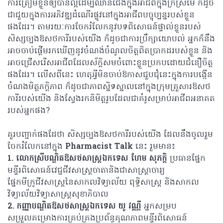
ការត្រៀមខ្លួនឲ្យបានល្អដើម្បីឈានជើងក្នុងអាជីពក្នុងក្រីស្រម៉ៃ ក៏ដូច
ជាជួយក្នុងការអភិវឌ្ឍដំណើរផ្លូវនៅក្នុងអាជីពបច្ចុប្បន្នរបស់ខ្លួន
ផងដែរ។ តាមរយៈការចែករំលែកនូវបទពិសោធន៍ផ្ទាល់ខ្លួនរបស់
សិស្សច្បងឱសថការីរបស់យើង ក៏ដូចជាការប្រឹក្សាយោបល់ អ្នកក៏នឹង
អាចចាប់ផ្តើមរកឃើញនូវចំណង់ចំណូលចិត្តពិតប្រាកដរបស់ខ្លួន និង
អាចជ្រើសរើសអាជីពដែលស័ក្តិសមចំពោះខ្លួនប្រកបដោយជំនឿចិត្ត
ផងដែរ។ លើសពីនេះ ហេតុអ្វីមិនចាប់ឱកាសជួបជុំនេះក្នុងការបង្កើន
ចំណងមិត្តភក្តិភាព ក៏ដូចជាភាពស្និទស្នាលនៅក្នុងក្រុមគ្រួសារឱសថ
ការីរបស់យើង និងស្វែងរកនិមិត្តរូបដែលជាគំរូសម្រាប់អាជីពអនាគត
របស់អ្នកផង?
គួរបញ្ជាក់ផងដែថា សិស្សច្បងឱសថការីរបស់យើង ដែលនឹងចូលរួម
ចែករំលែកនៅក្នុង
Pharmacist Talk
នេះ រួមមាន៖
1.
លោកស្រីបណ្ឌិតឱសថសាស្ត្រឯកទេស ហែម សុភក្តិ
ប្រធានផ្នែក
មន្ទីរពិសោធន៍វេជ្ជជីវសាស្ត្រចាតានិងជាសាស្ត្រាចារ្យ
ផ្នែកមីក្រូជីវសាស្ត្រនៃសាកលវិទ្យាល័យ ពុទ្ធិសាស្ត្រ និងសាកល
វិទ្យាល័យវិទ្យាសាស្ត្រសុខាភិបាល
2.
កញ្ញាបណ្ឌិតឱសថសាស្ត្រឯកទេស យូ វណ្ណី
អ្នកសម្រប
សម្រួលគម្រោងការគ្រប់គ្រងប្រព័ន្ធគុណភាពមន្ទីរពិសោធន៍