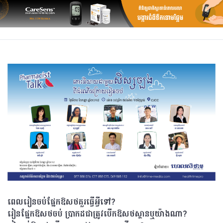
ពេលរៀនចប់ផ្នែកឱសថគួរធ្វើអ្វីទៅ?
រៀនផ្នែកឱសថចប់ ប្រាកដជាត្រូវបើកឱសថស្ថានឬយ៉ាងណា?