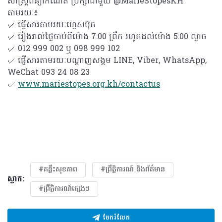
សាស្រ្តពន្យាកំណើត ប្រឹក្សាជាមួយ @MarieStopesKH
តាមរយៈ៖
✓ ផ្ញើសារតាមរយៈហ្វេសប៊ុគ
✓ រៀងរាល់ថ្ងៃចាប់ពីម៉ោង 7:00 ព្រឹក រហូតដល់ម៉ោង 5:00 ល្ងាច
✓ 012 999 002 ឬ 098 999 102
✓ ផ្ញើសារតាមរយៈបណ្ដាញសង្គម LINE, Viber, WhatsApp,
WeChat 093 24 08 23
✓
www.mariestopes.org.kh/contactus
#គន្លឹះសុខភាព
#ព្រឹត្តិការណ៍ និងព័ត៌មាន
ស្លាក:
#ព្រឹត្តិការណ៍ផ្សេងៗ
ចែករំលែក