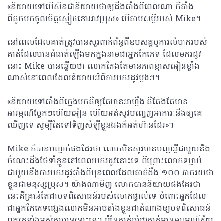
«និយាយទៅបើសិនជានិយាយថាឲ្យដឹងតាំងពីពេលណា គឺតាំង
ពីតូចមកចូលចិត្តស្លៀកខោអាវប្រុស» បើតាមសម្តីរបស់ Mike។
នៅពេលដែលគាត់ត្រូវបានសួរពាក់ព័ន្ធពីឧបសគ្គឬការលំបាករបស់
គាត់ដែលបានធំធាត់ឡើងមកក្នុងនាមជាអ្នកកែភេទ ដែលមករដូវ
នោះ Mike បានឆ្លើយថា លោកតែងតែមានភាពខ្មាសអៀនខ្លាំង
ណាស់នៅពេលដែលនិយាយអំពីការមករដូវម្តងៗ។
«និយាយទៅតាំងពីក្មេងមកគឺឲ្យតែមានអាហ្នឹង គឺតែងតែមាន
អារម្មណ៍ប្លែកៗហើយអៀន ហើយអត់សូវបញ្ចេញអាការៈនឹងឲ្យគេ
ឃើញទេ សូម្បីតែទៅទិញសំឡីខ្លួនឯងក៏អត់ហ៊ានដែរ»។
Mike ក៏បានបញ្ជាក់ផងដែរថា លោកមិនសូវមានបញ្ហាអ្វីជាមួយនឹង
ចំណេះដឹងថែទាំខ្លួននៅពេលមករដូវនោះទេ ពីព្រោះលោកទម្លាប់
ជាមួយនឹងការមករដូវតាំងពីមុនពេលដែលគាត់ដឹង ១០០ ភាគរយថា
ខ្លួនជាមនុស្សប្រុស។ យ៉ាងណាមិញ លោកបាននិយាយផងដែរថា
នេះគឺគ្រាន់តែជាបទពិសោធន៍របស់លោកផ្ទាល់ទេ ចំពោះអ្នក​ដែល
ជាអ្នកកែភេទផ្សេងលោកមិនអាចតាំងខ្លួនជាតំណាងឲ្យបទពិសោធន៍
ពួកគេទាំងអស់គ្នាបាននោះទេ។ ប៉ុន្តែគាត់ចាំថាគាត់មានអារម្មណ៍ភ័យ