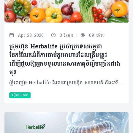
|
|
Apr 23, 2026
3 ខែមុន
6K មើល
ក្រុមហ៊ុន Herbalife ប្រចាំប្រទេសកម្ពុជា
ចែករំលែកអំពីការចាប់គូរអាហារដែលត្រឹមត្រូវ
ដើម្បីជួយឱ្យអ្នកទទួលបានសារធាតុចិញ្ចឹមច្រើនជាង
មុន
(ភ្នំពេញ)៖ Herbalife ដែលជាក្រុមហ៊ុន សហគមន៍ និងវេទិកាភ្ជាប់ទំនាក់ទំនង លំដាប់ថ្នាក់ពិភពលោក ផ្នែកសុខភាព និងសុខុមាលភាពបានចែករំលែកអំពី ការចាប់គូរអាហារដោយឆ្លាតវៃ ដើម្បីជួយឱ្យអ្នកទទួលបានសារធាតុចិញ្ចឹមច្រើនជាងមុន។ អាហារូបត្ថម្ភល្អមិនមែនសំដៅលើការទទួលទានតែអាហារដែលកំពូល (Superfood) ឬវីតាមីនតែមួយមុខៗនោះទេ។ ផ្ទុយទៅវិញគឺជាការទទួលទានឱ្យមានតុល្យភាពចម្រុះមុខ ដើម្បីផ្តល់សារធាតុចិញ្ចឹមគ្រប់គ្រាន់ដល់រាងកាយសម្រាប់ការលូតលាស់ និងសុខុមាលភាពទូទៅ។ ការចាប់គូអាហារនឹងជួយឱ្យរាងកាយស្រូបយក និងប្រើប្រាស់សារធាតុចិញ្ចឹមទាំងនោះបានកាន់តែមានប្រសិទ្ធភាព។ វិទ្យាសាស្ត្រអាហារូបត្ថម្ភបានទទួលស្គាល់ថា ការរួមបញ្ចូលគ្នានៃអាហារមួយចំនួនអាចមានឥទ្ធិពលលើកម្រិតសារធាតុចិញ្ចឹមអាចត្រូវបានស្រូបយក និងប្រើប្រាស់ដោយរាងកាយ។ ដូចនេះ អ្នកក៏មានអំណាចអាចជម្រុញការស្រូបយកសារធាតុចិញ្ចឹមនៃសារពាង្គកាយខាងក្នុងបានផងដែរ តាមរយៈការផ្គួរផ្គងអាហារនីមួយៗដោយខ្លួនឯង។ វិធីមួយក្នុងចំណោមវិធីដែលងាយស្រួលបំផុតនោះ គឺការផ្លាស់ប្តូរមុខម្ហូប និងការទទួលទានអាហារសុខភាពចម្រុះឱ្យបានទៀងទាត់ ជាជាងការទទួលទានអាហារដដែលៗរាល់ថ្ងៃ។ តើអ្នកមានដឹងទេថាការផ្គូរផ្គងអាហារមួយចំនួនអាចផ្តល់អត្ថប្រយោជន៍ដល់រាងកាយច្រើនជាងការដែលអ្នកញ៉ាំអាហារទាំងនោះដាច់ដោយឡែកពីគ្នា? ការចាប់គូរអាហារឆ្លាតវៃទាំង ៥ យ៉ាង៖ បន្លែចម្រុះ ដូចជា ស្ពៃពួយឡេង ការ៉ុត ម្ទេសប្លោក និងប៉េងប៉ោះ មានផ្ទុកសារធាតុ Carotenoids មិនត្រឹមតែធ្វើឱ្យរុក្ខជាតិមានពណ៌ស្រស់ស្អាតប៉ុណ្ណឹងទេ ប៉ុន្តែវាក៏ដើរតួជាសារធាតុប្រឆាំងអុកស៊ីតកម្មផងដែរ។ សមាសធាតុនេះវារលាយក្នុងខ្លាញ់ មានន័យថាវានឹងត្រូវបានស្រូបយកបានល្អប្រសើរ នៅពេលញ៉ាំជាមួយជាតិខ្លាញ់ខ្លះ។ អ្នកអាចបន្ថែមជាតិខ្លាញ់ល្អបានតាមវិធីជាច្រើន៖ លាយប្រេងអូលីវលើសាឡាត់ បន្ថែមគ្រាប់ធញ្ញជាតិបន្តិចបន្តួចទៅក្នុងបន្លែឆ្អិន ឬបន្ថែមផ្លែបឺរជាដើម។ តាមរយៈការធ្វើបែបនេះ រាងកាយរបស់អ្នកអាចស្រូបយកសារធាតុប្រឆាំងអុកស៊ីតកម្មដ៏មានប្រយោជន៍ទាំងនេះបានកាន់តែប្រសើរ។ វីតាមីន C ជាមួយជាតិដែក ជួយទ្រទ្រង់ដល់ដំណើរអុកស៊ីសែន និងជួយដល់មេតាប៉ូលីសក្នុងការបំប្លែងអាហារជាថាមពល។ វីតាមីន និងជាតិដែកនេះមាននៅក្នុងប្រភពរុក្ខជាតិ និងសាច់សត្វ។ ជាតិដែកប្រភេទ Heme ដែលមាននៅក្នុង សាច់បក្សី ត្រី និងស៊ុត រាងកាយងាយស្រូបយកដោយមានប្រសិទ្ធភាព ខណៈដែលជាតិដែកប្រភេទ Non-heme ពីអាហាររុក្ខជាតិដូចជា សណ្តែក សណ្តែកបណ្តុះ ស្ពៃពួយឡេង និងធញ្ញជាតិ រាងកាយស្រូបយកបានតិចតែប៉ុណ្ណោះ។ វីតាមីន C ជួយបង្កើនការស្រូបយកជាតិដែកប្រភេទ Non-heme នេះ។ អ្នកអាចទទួលទានបន្ថែមវីតាមីន C រួមគ្នា តួយ៉ាងការទទួលទានប៉េងប៉ោះ ផ្លែក្រូច និងស្ត្របឺរី ដោយយកពួកវាទៅលាយបញ្ចូលនិងមុខម្ហូបដទៃដែលសម្បូរវីតាមីន C ស្រាប់ ដើម្បីជួយឱ្យរាងកាយរបស់អ្នកស្រូបយកជាតិដែកប្រភេទ Non-heme នេះបានដោយមានប្រសិទ្ធភាព។ អាហារក្រឡុកប្រូតេអ៊ីន ដែលមានបន្ថែមជាតិដែកមករួចស្រេច ក៏អាចជួយបំពេញតម្រូវការជាតិដែកបានដែរ ហើយនៅពេលចាប់គូជាមួយអាហារសម្បូរវីតាមីន C ជាតិដែកនឹងត្រូវបានស្រូបយកយ៉ាងល្អប្រសើរ។​ ដូច្នោះអ្នកអាចសាកបន្ថែមផ្លែឈើដូចជា ផ្លែម្នាស់ ស្ត្រប៊ឺរី ឬផ្លែស្វាយ ទៅក្នុងអាហារក្រឡុករបស់អ្នកបាន។ ការបន្ថែមបន្តិចបន្តួចទាំងនេះ អាចបង្កើតភាពខុសប្លែកគ្នា ក្នុងការបំពេញតម្រូវការសារធាតុចិញ្ចឹមប្រចាំថ្ងៃបាន។ តែបៃតង ជាមួយអាហារដែលសម្បូរវីតាមីន C តែបៃតងមានសមាសធាតុរុក្ខជាតិដ៏មានប្រយោជន៍ហៅថា Catechins ដែលដើរតួជាសារធាតុប្រឆាំងអុកស៊ីតកម្ម។ ការបន្ថែមក្រូចឆ្មារទៅក្នុងតែរបស់អ្នក ឬការទទួលទានវារួមជាមួយផ្លែឈើដែលសម្បូរវីតាមីន C (ដូចជា ក្រូច ស្ត្រប៊ឺរី ឬគីវី) ជួយឱ្យការស្រូបយកសមាសធាតុទាំងនេះមានភាពប្រសើរឡើង។ ប្រសិនបើអ្នកមានទម្លាប់ទទួលទានតែបៃតង ការចាប់គូវាជាមួយអាហារសម្រន់ដែលមានតុល្យភាព និងមានវីតាមីន C គឺរឹតតែល្អ។ ហើយប្រសិនបើអាហារសម្រន់របស់អ្នកមានជាតិប្រូតេអ៊ីន និងជាតិសរសៃ (Fiber) ច្រើនទៀត នោះវាកាន់តែប្រសើរព្រោះវានឹងជួយផ្តល់ថាមពលបានយូរ។ វីតាមីន D ជាមួយអាហារសម្បូរកាល់ស្យូម៖ វីតាមីន D ចាំបាច់សម្រាប់ជួយឱ្យរាងកាយស្រូបយកកាល់ស្យូម ដែលទ្រទ្រង់ដល់សុខភាពឆ្អឹង និងមុខងារសាច់ដុំ។ ត្រីដែលមានជាតិខ្លាញ់ដូចជា ត្រីសាល់ម៉ុន ត្រីបេកា និង ស៊ុតផ្តល់​​នូវវីតាមីន D បន្លែស្លឹកបៃតង អាហារធ្វើពីទឹកដោះគោ និងភេសជ្ជៈធ្វើពីរុក្ខជាតិដែលបន្ថែមសារធាតុចិញ្ចឹម ជួយផ្តល់នូវកាល់ស្យូម។ សម្រាប់អ្នកដែលមិនសូវទទួលទានសាច់ ផលិតផលដែលមានសារធាតុចិញ្ចឹម ឬអាហារបំប៉នដែលផ្តល់វីតាមីន D អាចជួយបំពេញចន្លោះខ្វះខាតទាំងនេះបាន។ នៅពេលរួមបញ្ចូលគ្នាជាមួយអាហារសម្បូរកាល់ស្យូម មិនថាពីប្រភពរុក្ខជាតិ ឬសត្វនោះទេ ពួកវាអាចជួយទ្រទ្រង់តម្រូវការរាងកាយរបស់អ្នកបាន។ មនុស្សពេញវ័យជាច្រើនមិនសូវទទួលទានប្រូតេអ៊ីន និងជាតិសរសៃបានគ្រប់គ្រាន់តាមតម្រូវការប្រចាំថ្ងៃនោះទេ សារធាតុទាំងពីរនេះសុទ្ធតែសំខាន់សម្រាប់ទ្រទ្រង់ភាពឆ្អែត។ ដូច្នេះការរួមបញ្ចូលប្រូតេអ៊ីនជាមួយអាហារដែលមានជាតិសរសៃខ្ពស់ អាចជួយឱ្យអ្នកមានអារម្មណ៍ឆ្អែតបានយូរ ហើយជាតិសរសៃក៏ជួយដល់សុខភាពប្រព័ន្ធរំលាយអាហារផងដែរ។ សរុបសេចក្តីមកវិញ អាហារូបត្ថម្ភល្អ មិនមែនជាច្បាប់ដ៏តឹងរ៉ឹង ឬការដេញតាមញ៉ាំតែអាហារកំពូល Superfood ណាមួយនោះទេ។ វាគឺជាការផ្តល់ឱ្យរាងកាយរបស់អ្នកនូវសារធាតុចិញ្ចឹមដែលវាត្រូវការឱ្យបានទៀងទាត់ តាមរបៀបដែលសមស្របនឹងរបៀបរស់នៅរបស់អ្នក។ ការទទួលទានអាហារចម្រុះមានន័យថា អ្នកនឹងទទួលបានអត្ថប្រយោជន៍ពីការចាប់គូអាហារទាំងនេះ។ ខណៈពេលដែលអាហារធម្មជាតិគឺជាអាហារចម្បងនៃរបបអាហារ ផលិតផលដែលបន្ថែមសារធាតុចិញ្ចឹម អាហារក្រឡុកប្រូតេអ៊ីន សុទ្ធតែអាចប្រើជារបស់ជំនួយបំពេញចន្លោះខ្វះខាត ជាពិសេសនៅពេលដែលអ្នកមមាញឹកហើយត្រូវការឱ្យរាងកាយអ្នកមានអាហារូបត្ថម្ភគ្រប់គ្រាន់។ អាហារូបត្ថម្ភ មិនមែនទាមទារភាពល្អឥតខ្ចោះនោះទេ ប៉ុន្តែវាទាមទារនូវភាពជាប់លាប់ក្នុងការអនុវត្ត។ តាមរយៈការរួមបញ្ចូលគ្នារវាងការចាប់គូអាហារ ជាមួយនឹងការជ្រើសរើសអាហារដែលផ្ដល់សុខភាពល្អ រួមមានប្រូតេអ៊ីនពី ប្រភពរុក្ខជាតិ និងសត្វ បន្លែផ្លែឈើ គ្រាប់ធញ្ញជាតិដែលសម្បូរជាតិសរសៃ និងខ្លាញ់ល្អ អ្នកនឹងនឹងទទួលបាននូវអាហារូបត្ថម្ភដែលប្រកបដោយនិរន្តរភាព ដើម្បីផ្ដល់ឱ្យរាងកាយនូវអ្វីដែលវាត្រូវការជាចាំបាច់ពីមួយថ្ងៃទៅមួយថ្ងៃ។ អំពីក្រុមហ៊ុន Herbalife ក្រុមហ៊ុន Herbalife (NYSE: HLF) គឺជាក្រុមហ៊ុនសុខភាព និងសុខុមាលភាពឈានមុខគេ និងជាសហគមន៍ដែលកំពុងផ្លាស់ប្តូរជីវិតរបស់មនុស្សជាមួយនឹងផលិតផលអាហារូបត្ថម្ភដ៏អស្ចារ្យ និងជាឱកាសអាជីវកម្មសម្រាប់សមាជិកឯករាជ្យ​របស់ខ្លួនចាប់តាំងពីឆ្នាំ 1980។ ក្រុមហ៊ុនផ្តល់ជូននូវផលិតផលដែលគាំទ្រដោយវិទ្យាសាស្រ្តដល់អ្នកប្រើប្រាស់នៅក្នុងទីផ្សារជាង 90។ តាមរយៈសមាជិកឯករាជ្យដែលផ្តល់ជូននូវការបណ្តុះបណ្តាលមួយទល់មួយ និងផ្តល់ការគាំទ្រសហគមន៍ដោយបំផុសគំនិតឱ្យអតិថិជនប្រកាន់ខ្ជាប់នូវរបៀបរស់នៅដែលមានភាពសកម្ម។
គន្លឹះសុខភាព