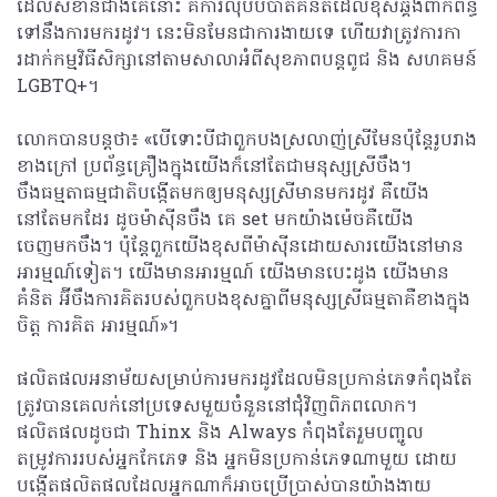
ដែលសំខាន់ជាងគេនោះ គឺការលុបបំបាត់គំនិតដែលខុសឆ្គងពាក់ព័ន្ធ
ទៅនឹងការមករដូវ។ នេះមិនមែនជាការងាយទេ ហើយវាត្រូវការកា
រដាក់កម្មវិធីសិក្សានៅតាមសាលាអំពីសុខភាពបន្តពូជ និង សហគមន៍
LGBTQ+។
លោកបានបន្តថា៖ «បើទោះបីជាពួកបងស្រលាញ់ស្រីមែនប៉ុន្តែរូបរាង
ខាងក្រៅ ប្រព័ន្ធគ្រឿងក្នុងយើងក៏នៅតែជាមនុស្សស្រីចឹង។​
ចឹងធម្មតាធម្មជាតិបង្កើតមកឲ្យមនុស្សស្រីមានមករដូវ គឺយើង
នៅតែមកដែរ ដូចម៉ាស៊ីនចឹង គេ set មកយ៉ាងម៉េចគឺយើង
ចេញមកចឹង។ ប៉ុន្តែពួកយើងខុសពីម៉ាស៊ីនដោយសារយើងនៅមាន
អារម្មណ៍ទៀត។ យើងមានអារម្មណ៍ យើងមានបេះដូង យើងមាន
គំនិត អ៊ីចឹងការគិតរបស់ពួកបងខុសគ្នាពីមនុស្សស្រីធម្មតាគឺខាងក្នុង
ចិត្ត ការគិត អារម្មណ៍»។
ផលិតផលអនាម័យសម្រាប់ការមករដូវដែលមិនប្រកាន់ភេទកំពុងតែ
ត្រូវបានគេលក់នៅប្រទេសមួយចំនួននៅជុំវិញពិភពលោក។
ផលិតផលដូចជា Thinx និង Always កំពុងតែរួមបញ្ចូល
តម្រូវការរបស់អ្នកកែភេទ​ និង អ្នកមិនប្រកាន់ភេទណាមួយ ដោយ
បង្កើតផលិតផលដែលអ្នកណាក៏អាចប្រើប្រាស់បានយ៉ាងងាយ