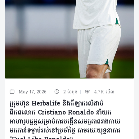
|
|
May 17, 2026
2 ខែមុន
4.7K មើល
ក្រុមហ៊ុន Herbalife និងកីឡាករលំដាប់
ពិភពលោក Cristiano Ronaldo នាំយក
អាហារូបត្ថម្ភសម្រាប់ការបង្កើនសមត្ថភាពរាងកាយ
មកកាន់ទម្លាប់រស់នៅប្រចាំថ្ងៃ តាមរយៈយុទ្ធនាការ