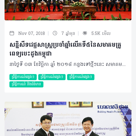
|
|
Nov 07, 2018
7 ឆ្នាំមុន
5.5K មើល
សន្និសីទវេជ្ជសាស្រ្តប្រចាំឆ្នាំលើកទី៥នៃសមាគមគ្រូ
ពេទ្យបេះដូងកម្ពុជា
នាថ្ងៃទី ០៣ ខែវិច្ឆិកា ឆ្នាំ ២០១៨ កន្លងទៅថ្មីៗនេះ សមាគមគ្រូពេទ្យបេះដូងកម្ពុជាបានរៀបចំនូវមហាសន្និសីទប្រចាំឆ្នាំលើកទី៥របស់ខ្លួន ក្រោមប្រធានបទ «សិល្បៈនៃការព្យាបាលជំងឺបេះដូង និងសរសៃឈាមបេះដូង» នៅសណ្ឋាគារសុខា រាជធានីភ្នំពេញ។ សន្និសីទរយៈពេល១ថ្ងៃពេញនេះ មានការអញ្ជើញចូលរួមយ៉ាងខ្ពង់ខ្ពស់ពីសំណាក់ ឯកឧត្តមសាស្រ្តាចារ្យ ធា គ្រុយ ប្រធានក្រុមប្រឹក្សាភិបាល នៃគណៈគ្រូពេទ្យជាតិកម្ពុជា និងជារដ្ឋលេខាធិការនៃក្រសួងសុខាភិបាល លោកសាស្ត្រាចារ្យ ឡា ម៉េងហួ អនុប្រធានក្រុមប្រឹក្សាភិបាលនៃគណៈគ្រូពេទ្យជាតិកម្ពុជា លោកសាស្រ្តាចារ្យ សុខ ជួរ ប្រធានសមាគមគ្រូពេទ្យបេះដូងកម្ពុជា លោកសាស្រ្តាចារ្យ Anwar SANTOSO ប្រធានសមាគមគ្រូពេទ្យបេះដូង ប្រចាំតំបន់អាស៊ាន ឯកឧត្តម លោកជំទាវ លោកសាស្ត្រាចារ្យ វេជ្ជបណ្ឌិតដែលជាសមាជិកនៃសមាគមគ្រូពេទ្យបេះដូងកម្ពុជា និងសហភាតរៈទាំងអស់ ព្រមទាំងមានការចូលរួមយ៉ាងច្រើនលើសការរំពឹងទុកពីសំណាក់បងប្អូនសិស្សានុសិស្សប្រមាណជាង ៣០០នាក់ផងដែរ។ នាឱកាសនេះ លោកសាស្ត្រាចារ្យ សុខ ជួរ បានមានប្រសាសន៍ថា «គោលបំណងនៃការបង្កើតឲ្យមានសន្និសីទនេះឡើងជារៀលរាល់ឆ្នាំ គឺដើម្បីប្រមូលផ្តុំ សហភាតរៈទាំងអស់​ ក្នុងការចែករំលែកនូវចំណេះដឹង ចំណេះធ្វើរវាងគ្នា និងគ្នា បង្កើននូវសមត្ថភាពក្រុមគ្រូពេទ្យបេះដូងកម្ពុជា ក៏ដូចជាក្រុមគ្រូពេទ្យបេះដូង ក្នុងតំបន់ ក្នុងន័យចូលរួមចំណែកអភិវឌ្ឍវិស័យសុខាភិបាលកម្ពុជាឲ្យកាន់តែប្រសើរឡើង តាមរយៈការពង្រឹងសមត្ថភាពធនធានមនុស្សតែម្តង»។ គួរបញ្ជាក់ម្តងទៀតថា អង្គសន្និបាតនេះ បានធ្វើការពិភាក្សាយ៉ាងស៊ីជម្រៅពាក់ព័ទ្ធនឹងសិល្បៈនៃការព្យាបាលជំងឺបេះដូង និងសរសៃឈាម ដែលក្នុងនោះរួមមាន ជំងឺចំនួន ៤គឺ ជំងឺសរសៃឈាមបេះដូង ជំងឺប្រឹសបេះដូង ជំងឺស្ទះសរសៃឈាមផ្នែកខាងក្រៅ និងជំងឺបេះដូងពីកំណើត។ ក្នុងកម្មវិធីនេះផងដែរ ក៏មានការអញ្ជើញ ចូលរួមធ្វើបទបង្ហាញពីវាគ្មិនកិត្តិយស ជាវេជ្ជបណ្ឌិតឯកទេសជាច្រើនរូប ព្រមទាំងបញ្ចប់ជាមួយនឹងចូលរួមនៅក្នុងវេទិកាសំណួរ-ចម្លើយ ពីអ្នកចូលរួមទាំងអស់ យ៉ាងសកម្ម និងប្រកបដោយលទ្ធផលយ៉ាងគួរឲ្យកត់សម្គាល់។ ©2018 រក្សាសិទ្ធិគ្រប់យ៉ាង​ដោយ Healthtime Corporation ចំពោះគ្រប់អត្ថបទដោយគ្មានផ្នែកណាមួយត្រូវបោះពុម្ពផ្សាយចូលប្រព័ន្ធអ៊ីនធឺណែត ឧបករណ៍អេឡិចត្រូនិក អាត់ជាសំឡេង ឬថតចំលងគ្រប់រូបភាពដោយគ្មានការអនុញ្ញាតឡើយ
ព្រឹត្តិការណ៍ផ្សេងៗ
ព្រឹត្តិការណ៍ផ្សេងៗ
ព្រឹត្តិការណ៍ផ្សេងៗ
ព្រឹត្តិការណ៍ និងព័ត៌មាន