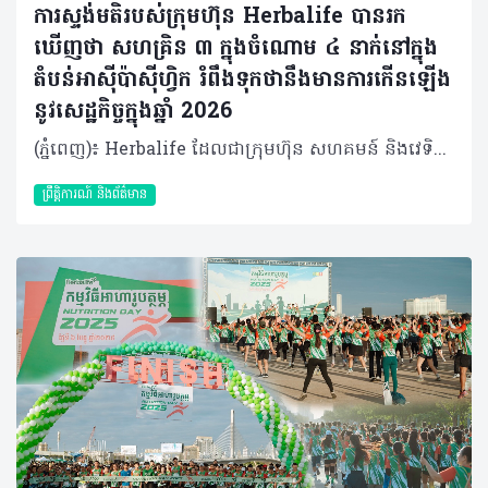
ការស្ទង់មតិរបស់ក្រុមហ៊ុន Herbalife បានរក
ឃើញថា សហគ្រិន ៣ ក្នុងចំណោម ៤ នាក់នៅក្នុង
តំបន់អាស៊ីប៉ាស៊ីហ្វិក រំពឹងទុកថានឹងមានការកើនឡើង
នូវសេដ្ឋកិច្ចក្នុងឆ្នាំ 2026
(ភ្នំពេញ)៖ Herbalife ដែលជាក្រុមហ៊ុន សហគមន៍ និងវេទិកាភ្ជាប់ទំនាក់ទំនង លំដាប់ថ្នាក់ពិភពលោក ផ្នែកសុខភាព និងសុខុមាលភាព បានចេញផ្សាយលទ្ធផលពីការស្ទង់មតិស្តីពីការផ្តល់អំណាចផ្នែកសុខភាព និងសេដ្ឋកិច្ចនៅក្នុងតំបន់អាស៊ីប៉ាស៊ីហ្វិក (APAC) ឆ្នាំ២០២៥ (Asia Pacific Health and Economic Empowerment Survey 2025)។ លទ្ធផលបានបង្ហាញពីសុទិដ្ឋិនិយមផ្នែកសេដ្ឋកិច្ចយ៉ាងខ្លាំងក្នុងចំណោមសហគ្រិន ដោយក្នុងនោះសហគ្រិន ៣ នាក់ក្នុងចំណោម ៤ នាក់ (៧៤%) រំពឹងថាសុខុមាលភាពសេដ្ឋកិច្ចរបស់ពួកគេនឹងប្រសើរឡើងក្នុងរយៈពេល ១២ ខែខាងមុខនេះ បើប្រៀបធៀបទៅនឹងអ្នកដែលមិនមែនជាសហគ្រិនដែលមានត្រឹមតែពាក់កណ្តាល (៤៨%) ប៉ុណ្ណោះ ដែលមានទស្សនៈដូចគ្នានេះ។ ការស្ទង់មតិនេះក៏បានបង្ហាញឱ្យឃើញពីកម្រិតនៃ 'ភាពម្ចាស់ការលើខ្លួនឯង' ទាំងផ្នែកសេដ្ឋកិច្ច និងសុខភាព ក្នុងចំណោមសហគ្រិន ដែលមានអត្រាខ្ពស់ជាងគួរឱ្យកត់សម្គាល់ បើធៀបនឹងអ្នកដែលមិនមែនជាសហគ្រិននៅក្នុងតំបន់។ 'ភាពម្ចាស់ការ' ត្រូវបានកំណត់ថាជាសមត្ថភាពក្នុងការធ្វើការសម្រេចចិត្តដោយផ្អែកលើព័ត៌មានច្បាស់លាស់ ដើម្បីពង្រឹងសុខុមាលភាពរាងកាយ ផ្លូវចិត្ត និងអារម្មណ៍ (ដែលសំដៅទៅលើ ភាពម្ចាស់ការផ្នែកសុខភាព) និងការកែលម្អស្ថានភាពហិរញ្ញវត្ថុរបស់បុគ្គលម្នាក់ៗ (ដែលសំដៅទៅលើ ភាពម្ចាស់ការផ្នែកសេដ្ឋកិច្ច) ដែលកម្រិតទាំងនេះមានខ្ពស់ជាង ១៧ ភាគរយ ក្នុងចំណោមសហគ្រិនដែលបានចូលរួមក្នុងការស្ទង់មតិ។ នេះបញ្ជាក់ឱ្យឃើញថាសហគ្រិនទាំងនោះមានការគ្រប់គ្រងសុខភាព និងសុខុមាលភាពសេដ្ឋកិច្ចរបស់ពួកគេបានល្អ។ លោក Thomas Harms នាយកគ្រប់គ្រងប្រចាំតំបន់អាស៊ីប៉ាស៊ីហ្វិកនៃក្រុមហ៊ុន Herbalife បានមានប្រសាសន៍ថា “ផ្ទុយទៅនឹងជំនឿដ៏ពេញនិយមដែលថាសហគ្រិនភាពគឺពោរពេញទៅដោយស្ត្រេស បើយោងទៅតាមការស្ទង់មតិនេះបង្ហាញថាសហគ្រិន មានភាពសុទិដ្ឋិនិយមផ្នែកសេដ្ឋកិច្ច មានទំនុកចិត្ត និងមានម្ចាស់ការទៅលើហិរញ្ញវត្ថុច្បាស់លាស់។ នៅក្នុងស្ថានភាពសេដ្ឋកិច្ចបច្ចុប្បន្ន មនុស្សជាច្រើនកំពុងស្វែងរកមធ្យោបាយបង្កើតប្រភពចំណូលបន្ថែម។ ក្រុមហ៊ុន Herbalife ប្តេជ្ញាគាំទ្រពួកគេដោយជួយពង្រឹងសុខភាព និងសុខុមាលភាពរបស់ពួកគេ ព្រមទាំងផ្តល់ឱកាសសម្រាប់អ្នកដែលចង់បង្កើតអាជីវកម្មសម្រាប់ខ្លួនឯង ក្នុងនាមជាអ្នកចែកចាយឯករាជ្យ”។ ការស្ទង់មតិនេះត្រូវបានធ្វើឡើងក្នុងខែតុលា ដោយមានអ្នកចូលរួម ៨,៥០៥ នាក់ (ក្នុងនោះមានសហគ្រិន ២,២៤៥ នាក់) មកពី ១១ ប្រទេសក្នុងតំបន់រួមមាន៖ អូស្ត្រាលី ហុងកុង ឥណ្ឌូនេស៊ី ជប៉ុន កូរ៉េ ម៉ាឡេស៊ី ហ្វីលីពីន សិង្ហបុរី តៃវ៉ាន់ ថៃ និងវៀតណាម។ សហគ្រិនបង្ហាញទំនុកចិត្តខ្ពស់លើសុខុមាលភាពសេដ្ឋកិច្ចរបស់ខ្លួន នៅទូទាំងតំបន់ សហគ្រិនមានទំនោរមើលឃើញស្ថានភាពសេដ្ឋកិច្ចរបស់ពួកគេក្នុងផ្លូវវិជ្ជមាន។ ក្នុងនោះមានសហគ្រិន ៤៣% បានវាយតម្លៃស្ថានភាពសេដ្ឋកិច្ចបច្ចុប្បន្នរបស់ពួកគេថាស្ថិតក្នុងកម្រិត "ល្អ" ខណៈដែលអ្នកមិនមែនជាសហគ្រិនមានត្រឹមតែ ២៥% ប៉ុណ្ណោះដែលយល់ឃើញបែបនេះ។ ចំពោះការរំពឹងទុកទៅថ្ងៃមុខវិញ សហគ្រិនរហូតដល់ ៧៤% រំពឹងថាស្ថានភាពសេដ្ឋកិច្ចរបស់ពួកគេនឹងប្រសើរឡើងក្នុងរយៈពេល ១២ ខែខាងមុខ ក្នុងពេលដែលអ្នកមិនមែនជាសហគ្រិនមានចំនួនមិនដល់ពាក់កណ្តាល (៤៨%) ផង ដែលមានទំនុកចិត្តក្នុងកម្រិតដូចគ្នានេះ។ បុគ្គលដែលជាសហគ្រិនក៏បានបង្ហាញសុទិដ្ឋិនិយមផងដែរ ក្នុងការសម្រេចឱ្យបាននូវគោលដៅរបស់ពួកគេ៖ គោលដៅរយៈពេលខ្លី (១២ ខែ)៖ ពាក់កណ្តាលនៃសហគ្រិន (៥០%) មានទំនុកចិត្តថានឹងសម្រេចបានគោលដៅសេដ្ឋកិច្ចរបស់ខ្លួន ដែលចំនួននេះខ្ពស់ជាងអ្នកមិនមែនជាសហគ្រិនរហូតដល់ ២៣ ភាគរយ។ គោលដៅរយៈពេលវែង (៥ ឆ្នាំ)៖ ៥១% នៃសហគ្រិនមានទំនុកចិត្តថានឹងសម្រេចបានគោលដៅក្នុងរយៈពេល ៥ ឆ្នាំខាងមុខ ដែលខ្ពស់ជាងអ្នកដែលមិនមែនជាសហគ្រិនចំនួន ២១ ភាគរយ។ ភាពម្ចាស់ការលើខ្លួនឯង ទាំងផ្នែកសេដ្ឋកិច្ច និងសុខភាពក្នុងចំណោមសហគ្រិនក្នុងតំបន់អាស៊ីប៉ាស៊ីហ្វិក ក្រៅពីភាពជឿជាក់ និងសុទិដ្ឋិនិយមចំពោះស្ថានភាពសេដ្ឋកិច្ចបច្ចុប្បន្ន និងទៅថ្ងៃអនាគត លទ្ធផលក៏បានបង្ហាញផងដែរថា សហគ្រិនក្នុងតំបន់អាស៊ីប៉ាស៊ីហ្វិកមាន "ភាពម្ចាស់ការលើខ្លួនឯង" ទាំងផ្នែកសេដ្ឋកិច្ច និងសុខភាព។ ៦ នាក់ ក្នុងចំណោម ១០ នាក់ ឬស្មើរនឹង ៥៩% នៃសហគ្រិនដែលចូលរួមការអង្កេតនេះបាននិយាយថា ពួកគេយល់ថាខ្លួនមានសមត្ថភាពជាម្ចាស់ការក្នុងការសម្រេចចិត្ត ដើម្បីកែលម្អស្ថិរភាពហិរញ្ញវត្ថុ និងសុខុមាលភាពសេដ្ឋកិច្ចរបស់ខ្លួន ដែលចំនួននេះគឺខ្ពស់ជាង ១៨ ភាគរយ បើធៀបទៅនឹងអ្នកមិនមែនជាសហគ្រិនដែលមានត្រឹម ៣៩%។ ភាពម្ចាស់ការលើផ្នែកសុខភាពក៏មានកម្រិតខ្ពស់ដូចគ្នាដែរក្នុងចំណោមសហគ្រិន ដោយមានរហូតដល់ ៦៥% ដែលយល់ថាខ្លួនមានសមត្ថភាពម្ចាស់ការលើខ្លួនឯង បើធៀបនឹងអ្នកមិនមែនជាសហគ្រិនដែលមានត្រឹមតែ ៤៨%។ ភាពម្ចាស់ការលើខ្លួនឯងនេះហើយ ដែលអាចពន្យល់បានថា ហេតុអ្វីបានជាសហគ្រិនបង្ហាញទំនុកចិត្តខ្ពស់ក្នុងការសម្រេចឱ្យបាននូវគោលដៅសុខភាពរបស់ពួកគេក្នុងរយៈពេល ១២ ខែខាងមុខ។ ច្រើនជាងពាក់កណ្តាល (៥៦%) នៃសហគ្រិន ជឿជាក់ថាពួកគេអាចសម្រេចបាននូវគោលដៅសុខភាពក្នុងរយៈពេល ១២ ខែខាងមុខ ខណៈដែលអ្នកមិនមែនជាសហគ្រិនមានត្រឹមតែ ៣៣% ប៉ុណ្ណោះដែលជឿជាក់បែបនេះ។ ទំនាក់ទំនងរវាងសុខភាព និងសេដ្ឋកិច្ច ការរកឃើញនេះបង្ហាញឱ្យឃើញកាន់តែច្បាស់ពីចំណងទាក់ទងគ្នាយ៉ាងជិតស្និទ្ធនៃភាពជាម្ចាស់ការទៅលើ សុខភាព និង សេដ្ឋកិច្ច។ អ្នកដែលមានសមត្ថភាពពេញលេញក្នុងការពង្រឹងស្ថានភាពហិរញ្ញវត្ថុរបស់ខ្លួន ក៏ច្រើនតែមានទំនុកចិត្តខ្ពស់ក្នុងការថែទាំសុខភាពរបស់ពួកគេដូចគ្នា។ នេះមានន័យថាភាពជឿជាក់លើការគ្រប់គ្រងលុយកាក់ និងភាពជឿជាក់លើការគ្រប់គ្រងសុខភាព គឺតែងតែដើរទន្ទឹមគ្នា។ ដោយសារមានការម្ចាស់ការទៅលើការសម្រេចចិត្ត ការកំណត់គោលដៅ ការបែងចែកពេលវេលា និងធនធាន ព្រមទាំងជម្រើសនៃការរស់នៅ សហគ្រិនជឿជាក់ថាខ្លួនមានសក្ដានុពលដើម្បីធ្វើឱ្យបំណងប្រាថ្នាក្លាយជាការពិត។ ភាពម្ចាស់ការលើខ្លួនឯងនេះហើយដែលជួយបង្កើនទំនុកចិត្ត និងនាំមកនូវលទ្ធផលល្អទាំងផ្នែកសុខភាព និងសេដ្ឋកិច្ច។ វាជាភស្តុតាងបញ្ជាក់ថា នៅពេលដែលយើងចេះគ្រប់គ្រងការសម្រេចចិត្តលើសុខភាព និងសេដ្ឋកិច្ចដោយខ្លួនឯង យើងនឹងអាចផ្លាស់ប្តូរទាំងអនាគត និងជីវិតរស់នៅឱ្យកាន់តែប្រសើរឡើង។ អំពីក្រុមហ៊ុន Herbalife ក្រុមហ៊ុន Herbalife (NYSE: HLF) គឺជាក្រុមហ៊ុនសុខភាព និងសុខុមាលភាពឈានមុខគេ និងជាសហគមន៍ដែលកំពុងផ្លាស់ប្តូរជីវិតរបស់មនុស្សជាមួយនឹងផលិតផលអាហារូបត្ថម្ភដ៏អស្ចារ្យ និងជាឱកាសអាជីវកម្មសម្រាប់សមាជិកឯករាជ្យរបស់ខ្លួនចាប់តាំងពីឆ្នាំ 1980។ ក្រុមហ៊ុនផ្តល់ជូននូវផលិតផលដែលគាំទ្រដោយវិទ្យាសាស្រ្តដល់អ្នកប្រើប្រាស់នៅក្នុងទីផ្សារជាង 90។ តាមរយៈសមាជិកឯករាជ្យដែលផ្តល់ជូននូវការបណ្តុះបណ្តាលមួយទល់មួយ និងផ្តល់ការគាំទ្រសហគមន៍ដោយបំផុសគំនិតឱ្យអតិថិជនប្រកាន់ខ្ជាប់នូវរបៀបរស់នៅដែលមានភាពសកម្ម។
ព្រឹត្តិការណ៍ និងព័ត៌មាន