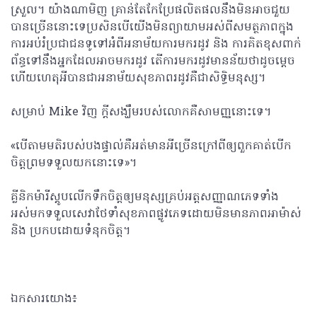
ស្រួល។ យ៉ាងណាមិញ គ្រាន់តែកែប្រែផលិតផលនឹងមិនអាចជួយ
បានច្រើននោះទេប្រសិនបើយើងមិនព្យាយាមអស់ពីសមត្ថភាពក្នុង
ការអប់រំប្រជាជនទូទៅអំពីអនាម័យការមករដូវ និង ការគិតខុសពាក់
ព័ន្ធទៅនឹងអ្នកដែលអាចមករដូវ តើការមករដូវមានន័យថាដូចម្តេច
ហើយហេតុអីបានជាអនាម័យសុខភាពរដូវគឺជាសិទ្ធិមនុស្ស។
សម្រាប់ Mike វិញ ក្តីសង្ឃឹមរបស់លោកគឺសាមញ្ញនោះទេ។
«បើតាមមតិរបស់បងផ្ទាល់គឺអត់មានអីច្រើនក្រៅពីឲ្យពួកគាត់បើក
ចិត្តព្រមទទួលយកនោះទេ»។
គ្លីនិកម៉ារីស្តូបលើកទឹកចិត្តឲ្យមនុស្សគ្រប់អត្តសញ្ញាណភេទទាំង
អស់មកទទួលសេវាថែទាំសុខភាពផ្លូវភេទដោយមិនមានភាពអាម៉ាស់
និង ប្រកបដោយទំនុកចិត្ត។
ឯកសារយោង៖