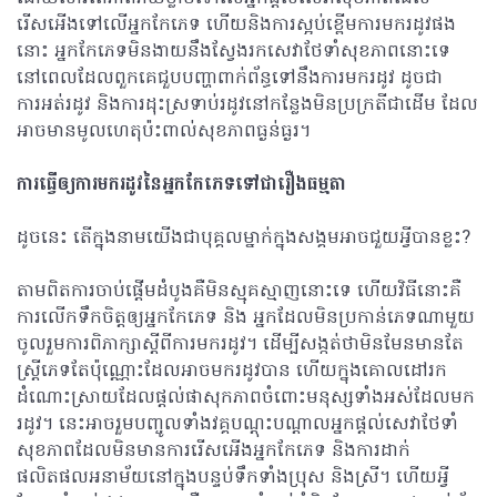
រើសអើងទៅលើអ្នកកែភេទ ហើយនិង​ការស្អប់ខ្ពើមការមករដូវផង
នោះ អ្នកកែភេទមិនងាយនឹងស្វែងរកសេវាថែទាំសុខភាពនោះទេ​
នៅពេលដែលពួកគេជួបបញ្ហាពាក់ព័ន្ធទៅនឹងការមករដូវ ដូចជា
ការអត់រដូវ និង​ការដុះស្រទាប់រដូវនៅកន្លែងមិនប្រក្រតីជាដើម ដែល
អាចមានមូលហេតុប៉ះពាល់សុខភាពធ្ងន់ធ្ងរ។
ការធ្វើឲ្យការមករដូវនៃអ្នកកែភេទទៅជារឿងធម្មតា
ដូចនេះ តើក្នុងនាមយើងជាបុគ្គលម្នាក់ក្នុងសង្គមអាចជួយអ្វីបានខ្លះ?
តាមពិតការចាប់ផ្តើមដំបូងគឺមិនស្មុគស្មាញនោះទេ​ ហើយវិធីនោះគឺ
ការលើកទឹកចិត្តឲ្យអ្នកកែភេទ និង អ្នកដែលមិនប្រកាន់ភេទណាមួយ
ចូលរួមការពិភាក្សាស្តីពីការមករដូវ។ ដើម្បីសង្កត់ថាមិនមែនមានតែ
ស្ត្រីភេទតែប៉ុណ្ណោះដែលអាចមករដូវបាន ហើយក្នុងគោលដៅរក
ដំណោះស្រាយដែលផ្តល់ផាសុកភាពចំពោះមនុស្សទាំងអស់ដែលមក
រដូវ។ នេះអាចរួមបញ្ចូលទាំងវគ្គបណ្តុះបណ្តាលអ្នកផ្តល់សេវាថែទាំ
សុខភាពដែលមិនមានការរើសអើងអ្នកកែភេទ និងការដាក់
ផលិតផលអនាម័យនៅក្នុងបន្ទប់ទឹកទាំងប្រុស និងស្រី។ ហើយអ្វី