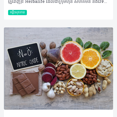
(ភ្នំពេញ)៖ Herbalife ដែលជាក្រុមហ៊ុន សហគមន៍ និងវេទិកាភ្ជាប់ទំនាក់ទំនង លំដាប់ថ្នាក់ពិភពលោក ផ្នែកសុខភាព និងសុខុមាលភាពបានចែករំលែកអំពី គន្លឹះ ៥ យ៉ាង ដើម្បីរក្សាសុខភាពបេះដូងឱ្យរឹងមាំទៅតាមវ័យ។ បេះដូងគឺជាសរីរាង្គមួយដែលមានទំហំតូច ប៉ុន្តែមានតួនាទីធំ ដោយវាទទួលខុសត្រូវក្នុងការថែរក្សាអ្នកឱ្យមានជីវិតរស់នៅ និងមានសុខភាពល្អជារៀងរាល់ថ្ងៃ រាល់នាទី និងរាល់វិនាទី។ បេះដូងច្របាច់ និងបញ្ជូនឈាម និងអុកស៊ីសែនទៅកាន់សួត និងរាងកាយរបស់អ្នក ព្រមទាំងកម្ចាត់ឧស្ម័នកាបូនិចចេញពីចរន្តឈាម ដែលមុខងារទាំងនេះគឺជាស្នូលនៃសុខភាពទូទៅរបស់អ្នក។ បេះដូងគឺជាសរីរាង្គដែលងាយរងគ្រោះ ដូចជាជំងឺបេះដូង និងជំងឺដាច់សរសៃឈាមខួរក្បាល ដែលស្ថានភាពទាំងនេះត្រូវបានគេដឹងថាជាឃាតករដ៏ធំបំផុតមួយក្នុងពិភពលោក ដោយបានឆក់យកជីវិតមនុស្សអស់ ១៨.៦ លាននាក់នៅទូទាំងសកលលោកក្នុងមួយឆ្នាំៗ។ អាយុកាន់តែច្រើន ហានិភ័យនៃជំងឺបេះដូងកាន់តែខ្ពស់។ នៅក្នុងប្រទេសអភិវឌ្ឍន៍ • អត្រាអ្នកឈឺបេះដូងកើនឡើងខ្លាំង (លើសពី ១០ ភាគរយ) ចំពោះមនុស្សអាយុចាប់ពី ៧០ ឆ្នាំឡើងទៅ។ ៨០ ភាគរយនៃអ្នកស្លាប់ដោយសារជំងឺបេះដូង គឺជាមនុស្សចាស់ដែលមានអាយុចាប់ពី ៦៥ ឆ្នាំឡើងទៅ។ គន្លឹះស្តីពីសុខភាពបេះដូង និងការឈានចូលវ័យចាស់ដោយមានសុខភាពល្អ នេះគឺជាគន្លឹះល្អៗចំនួន ប្រាំយ៉ាង ដើម្បីឱ្យអ្នកចាប់ផ្តើមដំណើរនេះ សម្រាប់ជីវិតដែលមានសុខភាពល្អប្រសើរជាងមុនទាំងនៅពេលបច្ចុប្បន្ន និងទៅអនាគត។ គន្លឹះទី១៖ ស្វែងយល់ពីហានិភ័យសុខភាពរបស់អ្នក គន្លឹះដំបូងនៃការថែរក្សាសុខភាពបេះដូង គឺការដឹងពីសុខភាពរបស់អ្នកតាមរយៈការទៅជួបគ្រូពេទ្យដើម្បីពិនិត្យសុខភាពឱ្យបានទៀងទាត់។ការពិនិត្យសុខភាពបានជាប់លាប់ជារឿងសំខាន់ខ្លាំងណាស់ ព្រោះសម្ពាធឈាមខ្ពស់ គឺជាកត្តាហានិភ័យចម្បងបំផុតនៃជំងឺសរសៃឈាមបេះដូង ហើយវាត្រូវបានគេចាត់ទុកជា "ឃាតករលាក់មុខ" ដោយសារតែវាមិនបង្ហាញចេញនូវសញ្ញាព្រមាន ឬរោគសញ្ញាអ្វីច្បាស់ៗឡើយ។ហេតុដូច្នេះ ការពិនិត្យសម្ពាធឈាមឱ្យបានទៀងទាត់ គឺជារឿងចាំបាច់បំផុត ព្រោះប្រសិនបើទុកចោលដោយមិនបានពិនិត្យ និងព្យាបាលទាន់ពេលវេលាទេ វានឹងបង្កើនហានិភ័យនៃជំងឺបេះដូង និងជំងឺដាច់សរសៃឈាមខួរក្បាលបាន។ គន្លឹះទី២៖ កាត់បន្ថយទម្លាប់រស់នៅដែលមិនល្អចំពោះសុខភាព ការផ្តាច់បារីជាវិធីដ៏ល្អបំផុតក្នុងការការពារបេះដូង ព្រោះហានិភ័យជំងឺបេះដូងនឹងថយចុះភ្លាមៗបន្ទាប់ពីឈប់ជក់។ ជាទូទៅ ការជក់បារីបំផ្លាញសរសៃឈាមអាកទែឱ្យរួមតូចដោយសារការកកខ្លាញ់ ដែលអាចបង្កជាការឈឺទ្រូងជាសញ្ញាព្រមាន ឬអាចឈានទៅដល់ការគាំងបេះដូង និងដាច់សរសៃឈាមខួរក្បាលដោយមិនដឹងខ្លួន។ ដូច្នេះ អ្នកគួរតែបោះបង់ទម្លាប់មិនល្អក្រវាត់ចោលនូវឧបករណ៍ជក់បារី រួចជំនួសមកវិញនូវផលិតផលជំនួសជាតិនីកូទីន។ ការបោះបង់ចោលទម្លាប់មិនល្អទាំងនេះ នឹងជួយឱ្យរាងកាយទាំងមូលទទួលបានសុខភាពល្អ។ គន្លឹះទី៣៖ រក្សារបបអាហារដែលល្អចំពោះសុខភាពបេះដូង អាហារូបត្ថម្ភដែលល្មមសមរម្យនៃកាឡូរីដែលអ្នកគួរទទួលទាន គួរមានកាបូអ៊ីដ្រាត ៤០ ភាគរយ ប្រូតេអ៊ីន ៣០ ភាគរយ និងខ្លាញ់ល្អ ៣០ ភាគរយ ព្រមទាំងជាតិសរសៃ ២៥ ក្រាម និងទឹកប្រាំបីកែវក្នុងមួយថ្ងៃ។ លើសពីនេះ ការញ៉ាំបន្លែ ផ្លែឈើ និងគ្រាប់ធញ្ញជាតិ នឹងជួយផ្តល់វីតាមីន និងជាតិរ៉ែល្អៗជាច្រើន។ អាហារសម្បូរអូមេហ្គា-៣ ដូចជាត្រីមានជាតិខ្លាញ់ និងគ្រាប់ពូជផ្សេងៗ អាចជួយកាត់បន្ថយហានិភ័យជំងឺបេះដូងផងដែរ។ ត្រីក៏ជាអាហារជំនួសសាច់គោដ៏ល្អដើម្បីចៀសវាងខ្លាញ់ឆ្អែតខ្ពស់ ហើយជាតិអូមេហ្គា-៣ដែលមានក្នុងត្រីក៏ជួយបញ្ចុះកម្រិតកូឡេស្តេរ៉ុល និងទ្រីគ្លីសេរីត ដើម្បីទ្រទ្រង់ប្រព័ន្ធសរសៃឈាមបេះដូងទៀតផង។ គន្លឹះទី៤៖ ធ្វើឱ្យបេះដូងរបស់អ្នកលោតញាប់ ការធ្វើលំហាត់ប្រាណ និងសកម្មភាពរាងកាយទៀងទាត់ផ្តល់ផលប្រយោជន៍ជាច្រើនដោយវាជួយឱ្យសរសៃឈាមសម្រាក និងពង្រីកខ្លួន ធ្វើឱ្យឈាមហូរទៅចិញ្ចឹមបេះដូងបានល្អ។ សកម្មភាពនេះរំញោចការផលិតសារធាតុនីទ្រីកអុកស៊ីតដើម្បីការពារប្រព័ន្ធសរសៃឈាមបេះដូង។ អ្នកគួរតែធ្វើលំហាត់ប្រាណកម្រិតមធ្យមយ៉ាងហោចណាស់ ៣០ នាទីក្នុងមួយថ្ងៃ ហើយបើគ្មានពេលគ្រប់គ្រាន់ទេ អ្នកអាចជំនួសដោយការដើរខ្លីៗមុនពេលធ្វើការ ដូចជាការចតឡានម៉ូតូឱ្យឆ្ងាយពីការិយាល័យ ឬការឈរធ្វើការខ្លះដើម្បីចៀសវាងការអង្គុយយូរៗពេញមួយថ្ងៃ។ គន្លឹះទី៥៖ កាត់បន្ថយកម្រិតស្ត្រេសរបស់អ្នក ទោះបីជាគ្មានការផ្សារភ្ជាប់ផ្ទាល់រវាងភាពស្ត្រេសខ្ពស់ និងជំងឺបេះដូង ប៉ុន្តែស្ត្រេសអាចបង្កហានិភ័យដោយប្រយោល ដូចជាធ្វើឱ្យឡើងសម្ពាធឈាម ធ្វើឱ្យអ្នកញ៉ាំច្រើនហួសប្រមាណ ខ្ជិលមិនធ្វើលំហាត់ប្រាណ ឬធ្វើឱ្យអ្នកជក់បារី។ ស្ត្រេសរ៉ាំរ៉ៃក៏ជម្រុញអរម៉ូនអង់ដ្រេណាលីន និងខទីសូលឱ្យកើនឡើង ដែលនាំឱ្យប្រឈមនឹងការគាំងបេះដូងផងដែរ។ ហេតុនេះ អ្នកគួរតែចំណាយពេលសម្រាក និងធ្វើអ្វីដែលសប្បាយចិត្ត ព្រោះមនុស្សដែលអាចគ្រប់គ្រងស្ត្រេសឱ្យនៅកម្រិតទាបបាន តែងមានទំនោរចង់ហាត់ប្រាណ និងមានចំណង់ញ៉ាំអាហារដែលមានសុខភាពល្អ។ ការអនុវត្តរបៀបរស់នៅសកម្ម និងមានសុខភាពល្អចាប់ពីពេលនេះតទៅ គឺជារឿងចាំបាច់បំផុតដើម្បីការពារជំងឺបេះដូង និងរក្សាបេះដូងឱ្យរឹងមាំទៅថ្ងៃអនាគត។ អំពីក្រុមហ៊ុន Herbalife ក្រុមហ៊ុន Herbalife (NYSE: HLF) គឺជាក្រុមហ៊ុនសុខភាព និងសុខុមាលភាពឈានមុខគេ និងជាសហគមន៍ដែលកំពុងផ្លាស់ប្តូរជីវិតរបស់មនុស្សជាមួយនឹងផលិតផលអាហារូបត្ថម្ភដ៏អស្ចារ្យ និងជាឱកាសអាជីវកម្មសម្រាប់សមាជិកឯករាជ្យ​របស់ខ្លួនចាប់តាំងពីឆ្នាំ 1980។ ក្រុមហ៊ុនផ្តល់ជូននូវផលិតផលដែលគាំទ្រដោយវិទ្យាសាស្រ្តដល់អ្នកប្រើប្រាស់នៅក្នុងទីផ្សារជាង 90។ តាមរយៈសមាជិកឯករាជ្យដែលផ្តល់ជូននូវការបណ្តុះបណ្តាលមួយទល់មួយ និងផ្តល់ការគាំទ្រសហគមន៍ដោយបំផុសគំនិតឱ្យអតិថិជនប្រកាន់ខ្ជាប់នូវរបៀបរស់នៅដែលមានភាពសកម្ម។
គន្លឹះសុខភាព