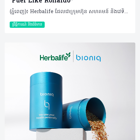
"Fuel Like Ronaldo”
(ភ្នំពេញ)៖ Herbalife ដែលជាក្រុមហ៊ុន សហគមន៍ និងវេទិកាភ្ជាប់ទំនាក់ទំនង លំដាប់ថ្នាក់ពិភពលោក ផ្នែកសុខភាព និងសុខុមាលភាព បានប្រកាសដាក់ដំណើរការយុទ្ធនាការ "Fuel Like Ronaldo" ដែលជាគំនិតផ្តួចផ្តើមជាសកលមួយក្នុងការបំប្លែងរបបអាហារូបត្ថម្ភរបស់កីឡាករឆ្នើម និងយុទ្ធសាស្ត្របង្កើនសមត្ថភាពរាងកាយ ឱ្យទៅជាការណែនាំជាក់ស្តែងសម្រាប់អ្នកស្វែងរកសុខុមាលភាពទូទៅក្នុងជីវភាពប្រចាំថ្ងៃ។ ដោយផ្អែកលើបទពិសោធន៍ជាង ២០ ឆ្នាំក្នុងការផ្គត់ផ្គង់អាហារូបត្ថម្ភដល់កីឡាករឆ្នើមៗ ក្រុមហ៊ុន Herbalife បាននាំយកជំនាញអាហារូបត្ថម្ភដែលបានបញ្ជាក់ច្បាស់លាស់របស់ខ្លួន មកជូនដល់អ្នកដែលស្វែងរកសុខុមាលភាពនៅទូទាំងពិភពលោក។ លោកអ្នកអាចមើលសេចក្តីប្រកាសពេញលេញនៅទីនេះ៖ https://www.businesswire.com/news/home/20260508653160/en/ តាមរយៈបទពិសោធន៍ជាង ២០ ឆ្នាំក្នុងការធ្វើការជាមួយកីឡាករអាជីព រួមទាំងភាពជាដៃគូដ៏យូរអង្វែងជាមួយកំពូលកីឡាករលោក Cristiano Ronaldo ក្រុមហ៊ុន Herbalife កំពុងធ្វើឱ្យជំនាញផ្នែកអាហារូបត្ថម្ភកីឡារបស់ខ្លួនកាន់តែមានភាពទូលំទូលាយ ដើម្បីជួយអ្នកប្រើប្រាស់ក្នុងការបង្កើនថាមពល គាំទ្រដល់ការស្តារឡើងវិញនៃសុខភាព និងកសាងទម្លាប់ប្រចាំថ្ងៃឱ្យកាន់តែមានសុខភាពល្អ។ ការដាក់ចេញនូវយុទ្ធនាការនេះធ្វើឡើងស្របពេលដែលកំពុងមានការចាប់អារម្មណ៍ ព្រឹត្តិការណ៍បាល់ទាត់ដ៏ធំបំផុតនៅរដូវក្តៅខាងមុខនេះ ដែលបង្ហាញពីរបៀបដែលវិន័យ និងការរៀបចំខ្លួនរបស់កីឡាករឆ្នើមៗ អាចជម្រុញឱ្យមានទម្លាប់រស់នៅប្រកបដោយសុខភាពល្អបាន។ លោក Stephan Gratziani នាយកប្រតិបត្តិក្រុមហ៊ុន Herbalife បានមានប្រសាសន៍ថា៖ "អស់រយៈពេលជាងពីរទសវត្សរ៍មកហើយដែល Herbalife បានជួយកីឡាករឆ្នើមៗក្នុងការពង្រឹងសមត្ថភាពតាមរយៈកម្មវិធីអាហារូបត្ថម្ភដែលគាំទ្រដោយវិទ្យាសាស្ត្រ។ យុទ្ធនាការ 'Fuel Like Ronaldo' ធ្វើឱ្យជំនាញអាហារូបត្ថម្ភរបស់ Herbalife អាចឈានទៅដល់មនុស្សគ្រប់ៗគ្នា។ យើងកំពុងបញ្ជូលជំនាញផ្នែកអាហារូបត្ថម្ភសម្រាប់ការបង្កើនសមត្ថភាពកីឡា ជាមួយនឹងឧបករណ៍ឌីជីថលថ្មីៗ ដើម្បីបង្កើតប្រព័ន្ធដ៏សាមញ្ញ និងមានប្រសិទ្ធភាព ដែលអាចជួយឱ្យមនុស្សគ្រប់គ្នា អាចរស់​នៅដោយមានសុខភាពល្អ និងសកម្មជាងមុន"។ ពីវិទ្យាសាស្ត្រកីឡា មកកាន់ទម្លាប់ប្រចាំថ្ងៃ យុទ្ធនាការនេះធ្វើឱ្យវិទ្យាសាស្ត្រកីឡាដ៏ស្មុគស្មាញ ក្លាយជាដំណាក់កាលសាមញ្ញចំនួន ៤ ៖ ការរៀបចំ (Prepare): រៀនពីរបៀបរៀបចំរាងកាយរបស់អ្នកឱ្យបានត្រឹមត្រូវ ជាមួយនឹងអាហារូបត្ថម្ភដែលមានតុល្យភាព និងការផ្តល់​ជាតិទឹកឱ្យបានគ្រប់គ្រាន់ ការអនុវត្ត (Perform): ស្វែងរកយុទ្ធសាស្ត្រដើម្បីរក្សាថាមពល និងការផ្តោតអារម្មណ៍ក្នុងអំឡុងពេលការងារប្រចាំថ្ងៃ និងសកម្មភាពរាងកាយ ការស្តារឡើងវិញ (Recover): ស្វែងយល់ពីរបៀបស្តារកម្លាំង និងការជួសជុលសាច់ដុំប្រកបដោយប្រសិទ្ធភាព ការធ្វើឱ្យបានជាប់ៗគ្នា (Repeat): ធ្វើឱ្យការអនុវត្តទៅជាទម្លាប់ ដើម្បីបង្កើតមូលដ្ឋានគ្រឹះសម្រាប់សុខុមាលភាពរយៈពេលវែង ភាពជាដៃគូដែលបង្កើតឡើងផ្អែកលើសមត្ថភាព Herbalife គឺជាអាហារក្រឡុកប្រូតេអ៊ីនលេខ ១ និងជាម៉ាកយីហោអាហារូបត្ថម្ភជួយទ្រទ្រង់ការស់នៅសកម្មលេខ ១ ក្នុងពិភពលោក ដែលត្រូវបានជឿទុកចិត្តដោយកីឡាករ និងក្រុមអាជីពជាង ១២០ ក្នុងប្រភេទកីឡាជាង ៣៥។ ក្នុងវិស័យបាល់ទាត់ Herbalife បាននឹងកំពុងឧបត្ថម្ភជាង ២០ ក្រុមនៅទូទាំងពិភពលោក រួមទាំងកីឡាករ កីឡាការិនី ក្រុមបាល់ទាត់ ក៏ដូចជាកម្មវិធីអភិវឌ្ឍន៍យុវជនផងដែរ ដែលមានមូលដ្ឋានគ្រឹះតាមរយៈភាពជាដៃគូជាង ២០ ឆ្នាំជាមួយក្រុម LA Galaxy ដែលជាការឧបត្ថម្ភដ៏យូរជាងគេបំផុតក្នុងប្រវត្តិសាស្ត្រក្របខណ្ឌ Major League Soccer។ ទំនាក់ទំនងរបស់ Herbalife ជាមួយលោក Cristiano Ronaldo ឆ្លុះបញ្ចាំងពីការប្តេជ្ញាចិត្តរួមគ្នា ចំពោះអាហារូបត្ថម្ភដែលជំរុញដល់ការបញ្ចេញសកម្មភាពអនុវត្ត។ ចាប់តាំងពីឆ្នាំ ២០១៣ មក Herbalife បានគាំទ្រដល់ការហ្វឹកហាត់ និងការស្តារឡើងវិញរបស់លោក Ronaldo ជាមួយនឹងផលិតផលនានាដូចជា អាហារក្រុឡុកប្រូតេអ៊ីន, Formula 1, និង Herbalife24® CR7 Drive ដែលជាអាហារូបត្ថម្ភផ្តល់ជាតិទឹកដែលត្រូវបានបង្កើតឡើងដោយផ្ទាល់ជាមួយលោក Ronaldo ដើម្បីជួយបំពេញតម្រូវការនៃការប្រកួតក្នុងកម្រិតខ្ពស់។ ភាពជាដៃគូនេះបានឈានទៅដល់ការពង្រឹកខ្លួនក្នុងផ្នែកអាហារូបត្ថម្ភផ្ទាល់ខ្លួន រួមទាំងការវិនិយោគរបស់លោក Ronaldo ដោយផ្ទាល់ក្នុងវេទិកាឌីជីថល Pro2col™ Herbalife និងការទិញយកទ្រព្យសម្បត្តិរបស់ក្រុមហ៊ុន Bioniq ដែលជាក្រុមហ៊ុនអាហារបំប៉នផ្ទាល់ខ្លួនគាំទ្រដោយលោក Ronaldo ផងដែរ។ ការខិតខំទាំងអស់នេះ ឆ្លុះបញ្ចាំងពីចក្ខុវិស័យរួមក្នុងការធ្វើឱ្យអាហារូបត្ថម្ភកម្រិតខ្ពស់សម្រាប់កីឡាករ អាចឱ្យមនុស្សទូទៅប្រើប្រាស់បានកាន់តែងាយស្រួល។ យុទ្ធនាការនេះត្រូវបានបំផុសគំនិតដោយការងាររបស់ Herbalife ក្នុងវិស័យកីឡា និងឈរលើមូលដ្ឋានសាមញ្ញមួយ៖ កីឡាករឆ្នើមៗ មានភាពល្អិតល្អន់ក្នុងការរក្សាទម្លាប់របស់ពួកគេ គោលការណ៍គ្រឹះដូចគ្នានេះ ក៏អាចអនុវត្តចំពោះជីវិតប្រចាំថ្ងៃបានដែរ។ ឧទាហរណ៍ ការផ្តល់ជាតិទឹកដើរតួនាទីយ៉ាងសំខាន់ក្នុងការផ្តល់ថាមពល ការផ្តោតអារម្មណ៍ និងការស្តារឡើងវិញ ប៉ុន្តែមនុស្សជាច្រើននៅមិនទាន់បានយកចិត្តទុកដាក់លើរឿងនេះនោះឡើយ។ "Fuel Like Ronaldo" នាំមកនូវការយល់ដឹងទាំងនេះមកអនុវត្តជាក់ស្តែង ដោយបង្ហាញពីរបៀបដែលទម្លាប់សាមញ្ញ ជាប់លាប់ និងអាចបង្កើតឱ្យមានភាពខុសគ្នាដ៏មានន័យបាន។ លោក Cristiano Ronaldo បាននិយាយថា៖ "វិន័យក្នុងអាហារូបត្ថម្ភតែងតែជាផ្នែកសំខាន់នៃភាពជោគជ័យរបស់ខ្ញុំ ទាំងនៅលើទីលាន និងក្រៅទីលាន។ ខ្ញុំបានធ្វើការជាមួយ Herbalife ជាច្រើនឆ្នាំមកហើយ ហើយខ្ញុំជឿជាក់លើថាមពលនៃការផ្គត់ផ្គង់ថាមពលដែលមានរចនាសម្ព័ន្ធ និងមានភាពជាប់លាប់។ យុទ្ធនាការ 'Fuel Like Ronaldo' គឺនិយាយអំពីការចែករំលែកគោលការណ៍ទាំងនោះដើម្បីឱ្យគ្រប់ៗគ្នា អាចមានសមត្ថភាពក្នុងការបញ្ចេញសកម្មភាព ស្តារឡើងវិញ និងមានអារម្មណ៍ស្រស់ថ្លាបំផុតជារៀងរាល់ថ្ងៃ។" បទពិសោធន៍យុទ្ធនាការជាសកល យុទ្ធនាការ “Fuel Like Ronaldo” ត្រូវបានដាក់ឱ្យអនុវត្តជាសកលតាមរូបភាពផ្សេងៗគ្នាជាច្រើន។ កម្មវិធីនេះរួមមាន ការបង្កើតសកម្មភាពដ៏ជក់ចិត្តសម្រាប់អ្នកគាំទ្រក្នុងព្រឹត្តិការណ៍កីឡាធំៗ ការចែករំលែកចំណេះដឹងផ្នែកសុខភាពពីសំណាក់អ្នកជំនាញ និងកីឡាករល្បីៗលើបណ្តាញសង្គម ព្រមទាំងការផ្តល់បទពិសោធន៍តាមប្រព័ន្ធឌីជីថល ដែលអនុញ្ញាតឱ្យសាធារណជនអាចចូលទៅស្វែងយល់ពីវិធីសាស្ត្រថែរក្សាសុខភាព និងការផ្តល់ថាមពលដល់រាងកាយឱ្យបានល្អដូចកីឡាករអាជីព។ អ្នកចែកចាយឯករាជ្យរបស់ក្រុមហ៊ុន Herbalife ជាង ២ លាននាក់ គឺជាផ្នែកដ៏សំខាន់នៃគំនិតផ្តួចផ្តើមនេះ។ ពួកគាត់នឹងនាំយកយុទ្ធនាការនេះទៅកាន់សហគមន៍នានានៅជុំវិញពិភពលោក ដោយជួយណែនាំអតិថិជនឱ្យចេះអនុវត្តតាមជំហានទាំង ៤ នៃយុទ្ធនាការនេះ ទៅក្នុងទម្លាប់រស់នៅប្រចាំថ្ងៃ។ លើសពីនេះ យុទ្ធនាការនេះក៏នឹងបង្ហាញនូវអាហារូបត្ថម្ភដែលបំផុសគំនិតដោយលោក Ronaldo ផលិតឡើងពីផលិតផល Herbalife ដែលលោក Cristiano Ronaldo ប្រើប្រាស់ដោយផ្ទាល់។ នេះគឺជាវិធីដែលជួយឱ្យអ្នកប្រើប្រាស់ អាចទទួលបានបទពិសោធន៍ផ្ទាល់ពីរបៀបថែរក្សាសុខភាព និងការផ្តល់ថាមពលតាមបែបកីឡាករ Ronaldo។ ដើម្បីស្វែងយល់បន្ថែមអំពី Herbalife និងស្វែងយល់ពីលំហឌីជីថល "Fuel Like Ronaldo" សូមចូលទៅកាន់៖ www.fuellikeronaldo.com (1) Source: Euromonitor; CH2025ed, protein shake as sports protein powder, sports protein RTDs, meal replacement, supplement nutrition drinks & protein supplements; combined % RSP share GBO for 2024. (2) Source: Euromonitor; CH2025ed, active & lifestyle nutrition as weight management & wellbeing, sports nutrition and vitamins & dietary supplements definitions; combined % RSP share GBO for 2024. RTD = Ready to Drink; RSP = Retail Selling Price; GBO = Global Brand Owner. Herbalife is not affiliated with, endorsed by, or an official sponsor or partner of FIFA or the 2026 FIFA World Cup™. All trademarks are the property of their respective owners. អំពីក្រុមហ៊ុន Herbalife ក្រុមហ៊ុន Herbalife (NYSE: HLF) គឺជាក្រុមហ៊ុនសុខភាព និងសុខុមាលភាពឈានមុខគេ និងជាសហគមន៍ដែលកំពុងផ្លាស់ប្តូរជីវិតរបស់មនុស្សជាមួយនឹងផលិតផលអាហារូបត្ថម្ភដ៏អស្ចារ្យ និងជាឱកាសអាជីវកម្មសម្រាប់សមាជិកឯករាជ្យរបស់ខ្លួនចាប់តាំងពីឆ្នាំ 1980។ ក្រុមហ៊ុនផ្តល់ជូននូវផលិតផលដែលគាំទ្រដោយវិទ្យាសាស្រ្តដល់អ្នកប្រើប្រាស់នៅក្នុងទីផ្សារជាង 90។ តាមរយៈសមាជិកឯករាជ្យដែលផ្តល់ជូននូវការបណ្តុះបណ្តាលមួយទល់មួយ និងផ្តល់ការគាំទ្រសហគមន៍ដោយបំផុសគំនិតឱ្យអតិថិជនប្រកាន់ខ្ជាប់នូវរបៀបរស់នៅដែលមានភាពសកម្ម។
ព្រឹត្តិការណ៍ និងព័ត៌មាន