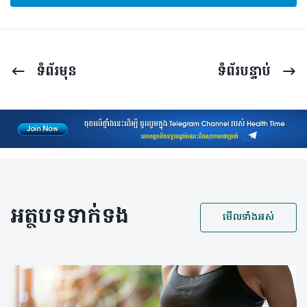
ទំព័រ​មុន
ទំព័រ​បន្ទាប់
អត្ថបទទាក់ទង
មើលទាំងអស់