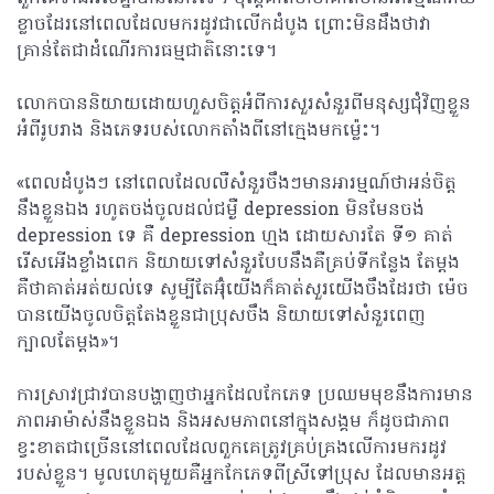
ខ្លាចដែរនៅពេលដែលមករដូវជាលើកដំបូង ព្រោះមិនដឹងថាវា
គ្រាន់តែជាដំណើរការធម្មជាតិនោះទេ។
លោកបាននិយាយដោយហួសចិត្តអំពីការសួរសំនួរពីមនុស្សជុំវិញខ្លួន
អំពីរូបរាង និងភេទរបស់លោកតាំងពីនៅក្មេងមកម្ល៉េះ។
«ពេលដំបូងៗ នៅពេលដែលលឺសំនួរចឹងៗមានអារម្មណ៍ថាអន់ចិត្ត
នឹងខ្លួនឯង រហូតចង់ចូលដល់ជម្ងឺ depression មិនមែនចង់
depression ទេ គឺ depression ហ្មង ដោយសារតែ ទី​១ គាត់
រើសអើងខ្លាំងពេក និយាយទៅសំនួរបែបនឹងគឺគ្រប់ទីកន្លែង តែម្តង
គឺថាគាត់អត់យល់ទេ សូម្បីតែអ៊ុំយើងក៏គាត់សួរយើងចឹងដែរថា ម៉េច
បានយើងចូលចិត្តតែងខ្លួនជាប្រុសចឹង និយាយទៅសំនួរពេញ
ក្បាលតែម្តង»។
ការស្រាវជ្រាវបានបង្ហាញថាអ្នកដែលកែភេទ ប្រឈមមុខនឹងការមាន
ភាពអាម៉ាស់នឹងខ្លួនឯង និងអសមភាពនៅក្នុងសង្គម ក៏ដូចជាភាព
ខ្វះខាតជាច្រើននៅពេលដែលពួកគេត្រូវគ្រប់គ្រងលើការមករដូវ
របស់ខ្លួន។ មូលហេតុមួយគឺអ្នកកែភេទពីស្រីទៅប្រុស ដែលមានអត្ត