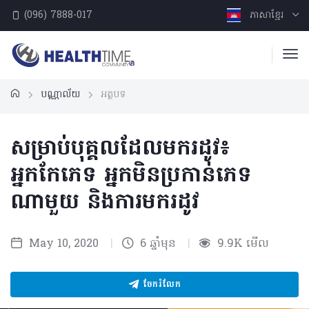
(096) 7888-017
ភាសាខ្មែរ
បណ្ណាល័យ
អត្ថបទ
សម្រាប់បុគ្គលដែលមករដូវ៖
អ្នកកែភេទ អ្នកមិនប្រកាន់ភេទ
ណាមួយ និងការមករដូវ
May 10, 2020
|
6 ឆ្នាំមុន
|
9.9K មើល
ចែករំលែក