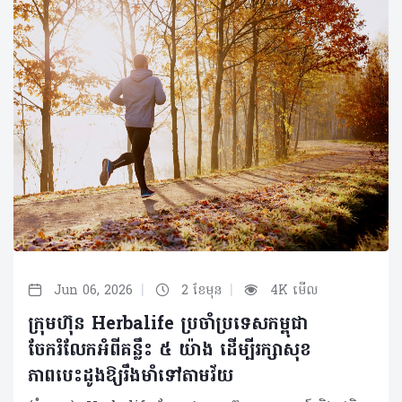
|
|
Jun 06, 2026
2 ខែមុន
4K មើល
ក្រុមហ៊ុន Herbalife ប្រចាំប្រទេសកម្ពុជា
ចែករំលែកអំពីគន្លឹះ ៥ យ៉ាង ដើម្បីរក្សាសុខ
ភាពបេះដូងឱ្យរឹងមាំទៅតាមវ័យ