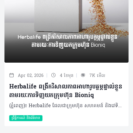
|
|
Apr 02, 2026
4 ខែមុន
7K មើល
Herbalife ពង្រីកវិសាលភាពអាហារូបត្ថម្ភផ្ទាល់ខ្លួន
តាមរយៈការទិញយកក្រុមហ៊ុន Bioniq
(ភ្នំពេញ)៖ Herbalife ដែលជាក្រុមហ៊ុន សហគមន៍ និងវេទិកាភ្ជាប់ទំនាក់ទំនង លំដាប់ថ្នាក់ពិភពលោក ផ្នែកសុខភាព និងសុខុមាលភាពបានចែករំលែកអំពី ការប្រកាសអំពីកិច្ចព្រមព្រៀងក្នុងការទិញយកទ្រព្យសម្បត្តិមួយចំនួនពីក្រុមហ៊ុន Bioniq ដែលជាក្រុមហ៊ុនអាហារូបត្ថម្ភផ្ទាល់ខ្លួន ដែលមានមូលដ្ឋាននៅចក្រភពអង់គ្លេស។ ប្រតិបត្តិការនេះនឹងជម្រុញ Herbalife ឱ្យឈានទៅមុខមួយកម្រិតទៀត ក្នុងនាមជាក្រុមហ៊ុនសុខភាព និងសុខុមាលភាពដែលផ្អែកលើបច្ចេកវិទ្យា និងទិន្នន័យ។ លោក Stephan Gratziani នាយកប្រតិបត្តិក្រុមហ៊ុន Herbalife បានមានប្រសាសន៍ថា៖ “សុខភាព និងសុខុមាលភាព គឺកាន់តែមានលក្ខណៈផ្ទាល់ខ្លួន និងផ្អែកលើទិន្នន័យព័ត៌មាន។ តាមរយៈការបញ្ចូលបច្ចេកវិទ្យាអាហារូបត្ថម្ភផ្ទាល់ខ្លួនរបស់ Bioniq ជាមួយ Pro2col តាមរយៈបណ្តាញចែកចាយទូទាំងពិភពលោករបស់យើង គឺយើងកំពុងពង្រីកវិសាលភាពក្នុងការផ្តល់ជូននូវសុខុមាលភាពផ្ទាល់ខ្លួនក្នុងកម្រិតដ៏ធំធេងមួយ”។ Bioniq បង្កើតរូបមន្តអាហារូបត្ថម្ភផ្ទាល់ខ្លួនដោយប្រើប្រាស់បច្ចេកវិទ្យា ព័ត៌មានសុខភាពបុគ្គល និងមូលដ្ឋានទិន្នន័យជីវសញ្ញាផ្ទាល់ខ្លួន។ រូបមន្តអាហារូបត្ថម្ភរបស់ Bioniq ត្រូវបានរចនាឡើងសម្រាប់បុគ្គលជាច្រើនប្រភេទ ចាប់ពីអ្នកប្រើប្រាស់ទូទៅ រហូតដល់អត្តពលិកលំដាប់ពិភពលោក រួមទាំងលោក Cristiano Ronaldo ផងដែរ។ Bioniq នឹងមកបំពេញបន្ថែមលើ Pro2col និង Link BioSciences ដែលត្រូវបានទិញយកក្នុងគ្រាមុនដោយ Herbalife។ ការទិញយកទ្រព្យសម្បត្តិរបស់ Bioniq អនុញ្ញាតឱ្យ Herbalife អាចផ្តល់ជូននូវអាហារូបត្ថម្ភផ្ទាល់ខ្លួនកាន់តែទូលំទូលាយ និងបានកាន់តែច្រើនទម្រង់ជាងមុន។ ការរួមបញ្ចូលគ្នានៃបច្ចេកវិទ្យារបស់ Bioniq ជាមួយនឹងជំនាញផលិតកម្មរបស់ Herbalife នឹងអនុញ្ញាតឱ្យក្រុមហ៊ុនពង្រីកអាហាររូបត្ថម្ភបានក្នុងកម្រិតកាន់តែធំ និងកាន់តែលឿនរហ័ស។ លោក Vadim Fedotov ស្ថាបនិក និងជាប្រធានក្រុមហ៊ុន Bioniq បានមានប្រសាសន៍ថា៖ «ខ្ញុំបានបង្កើត Bioniq ក្នុងឆ្នាំ ២០១៩ ជាមួយនឹងចក្ខុវិស័យក្នុងការជួយមនុស្សដើម្បីធ្វើឱ្យសុខុមាលភាពរបស់ពួកគេកាន់តែប្រសើរ តាមរយៈវិធីសាស្ត្រអាហារូបត្ថម្ភ ដែលផ្អែកលើវិទ្យាសាស្ត្រ ដែលរួមបញ្ចូលទិន្នន័យជីវសញ្ញា និងរបៀបរស់នៅរបស់បុគ្គលផ្ទាល់ខ្លួន។ខ្ញុំរីករាយដែលបានចូលរួមជាមួយ Herbalife រួមជាមួយនឹងបណ្តាញចែកចាយទូទាំងពិភពលោក និងការប្តេជ្ញាចិត្តក្នុងការលើកកម្ពស់សុខុមាលភាពក្នុងកម្រិតជាសកលរបស់ Herbalife»។ លោក Cristiano Ronaldo ដែលជាដៃគូរបស់ Herbalife និងជាម្ចាស់ភាគហ៊ុនម្នាក់របស់ Bioniq ផងនោះ គាំទ្រយ៉ាងពេញទំហឹងនូវគោលដៅរបស់ Herbalife ក្នុងការនាំយកអាហាររូបត្តម្ភដែលរៀបចំតាមតម្រូវការបុគ្គល ទៅកាន់មនុស្សកាន់តែច្រើននៅទូទាំងពិភពលោក តាមរយៈបណ្តាញអ្នកចែកចាយឯករាជ្យដែលមានស្រាប់។ លោក Cristiano Ronaldo បានមានប្រសាសន៍ថា៖ “ពេញមួយអាជីពរបស់ខ្ញុំ ជីវមាត្រ (biometrics) និងអាហាររូបត្តម្ភផ្ទាល់ខ្លួន គឺជាចំណុចស្នូលក្នុងការជួយឱ្យខ្ញុំអាចធ្វើសកម្មភាព និងប្រកួតប្រជែងក្នុងកម្រិតខ្ពស់បំផុតមួយបាន។ ក្នុងនាមជាអ្នកប្រើប្រាស់ Herbalife និង Bioniq ផ្ទាល់ជាច្រើនឆ្នាំមកនេះ ខ្ញុំយល់ច្បាស់ថាការប្រើប្រាស់អាហារូបត្ថម្ភដែលរៀបចំឱ្យត្រូវតាមតម្រូវការជាក់ស្តែង ពិតជាមានសារៈសំខាន់ណាស់ក្នុងការជួយឱ្យរាងកាយ និងសមត្ថភាពរបស់ខ្ញុំអាចឡើងទៅដល់កម្រិតខ្ពស់បាន។ ខ្ញុំពិតជារីករាយណាស់ដែលបានឃើញ Bioniq ក្លាយជាផ្នែកមួយនៃវិសាលភាពដ៏ធំធេងរបស់ Herbalife ក្នុងការជម្រុញអោយមនុស្សបានយល់ដឹងអំពីអាហារូបត្ថម្ភក៏ដូចជាសុខមាលភាពផ្ទាល់ខ្លួន”។ ប្រតិបត្តិការនេះត្រូវបានរំពឹងថានឹងបញ្ចប់នៅក្នុងត្រីមាសទីពីរនៃឆ្នាំ២០២៦បន្ទាប់ពីឆ្លងកាត់ការត្រួតពិនិត្យតាមច្បាប់ និងលក្ខខណ្ឌផ្សេងៗរួចរាល់។តម្លៃសរុបនៃការទិញមានចំនួន ៥៥ លានដុល្លារ ហើយនឹងត្រូវបង់ក្នុងរយៈពេល ៥ ឆ្នាំ ដោយទូទាត់ដំបូងចំនួន ១០ លានដុល្លារនៅពេលបញ្ចប់កិច្ចសន្យា។ ក្រៅពីនេះ ក្រុមហ៊ុនក៏នឹងបន្ថែមទឹកប្រាក់រហូតដល់ ៩៥ លានដុល្លារទៀតផងដែរ ប្រសិនបើអាជីវកម្មនេះសម្រេចបានលទ្ធផលល្អទៅតាមគោលដៅនាពេលខាងមុខ។ ជាផ្នែកមួយនៃប្រតិបត្តិការនេះ Herbalife ក៏ទទួលបានសិទ្ធិទិញយក (call option) ក្រុមហ៊ុន Bioniq LAB ដែលជាបណ្តាញដាច់ដោយឡែកមួយផ្តោតលើម៉ូលេគុលតូចៗ និង peptides។ ជម្រើសនេះជួយឱ្យក្រុមហ៊ុនមានភាពបត់បែនក្នុងការសិក្សាពីឱកាសថ្មីៗក្នុងវិស័យនេះ ប្រកបដោយសុក្រិតភាព និងការប្រើប្រាស់ដើមទុនដោយមានប្រសិទ្ធភាព។ ផលិតផល Bioniq អាចរំពឹងថានឹងមាននៅចុងឆ្នាំ២០២៦នេះ តាមរយៈអ្នកចែកចាយឯករាជ្យ Herbalife ក្នុងប្រទេសមួយចំនួនក្នុងតំបន់អឺរ៉ុប និងសហរដ្ឋអាមេរិក ហើយទីផ្សារបន្ថែមទៀតនឹងមានជាបន្តបន្ទាប់នាពេលខាងមុខ។ អំពី Bioniq Bioniq ចាប់ផ្តើមដំណើរការក្នុងឆ្នាំ២០១៩ នៅទីក្រុងឡុងដ៍ ចក្រភពអង់គ្លេស ជាក្រុមហ៊ុនឈានមុខគេក្នុងការផ្តល់អាហារូបត្ថម្ភផ្ទាល់ខ្លួន ផ្អែកលើកម្រងសំណួរផ្ទាល់ខ្លួន និងទិន្នន័យដែលទទួលបានតាមរយៈការធ្វើតេស្តឈាមដោយផ្ទាល់។ Bioniq ផ្ដល់សេវាកម្មដឹកជញ្ជូនទូទាំងសកលលោក និងមានទិន្នន័យព័ត៌មានអាហារូបត្ថម្ភដ៏ធំសម្បើម ជួយឱ្យក្រុមហ៊ុនបង្កើតរូបមន្តអាហារូបត្ថម្ភផ្ទាល់ខ្លួនដល់មនុស្សរាប់សែននាក់ដោយកំណត់យកតែសារធាតុចិញ្ចឹម និងកម្រិតប្រើប្រាស់ណាដែលរាងកាយរបស់បុគ្គលម្នាក់ៗកំពុងខ្វះខាតពិតប្រាកដ។ សម្រាប់ព័ត៌មានបន្ថែម សូមចូលទៅកាន់៖ https://www.bioniq.com/ ។ អំពីក្រុមហ៊ុន Herbalife ក្រុមហ៊ុន Herbalife (NYSE: HLF) គឺជាក្រុមហ៊ុនសុខភាព និងសុខុមាលភាពឈានមុខគេ និងជាសហគមន៍ដែលកំពុងផ្លាស់ប្តូរជីវិតរបស់មនុស្សជាមួយនឹងផលិតផលអាហារូបត្ថម្ភដ៏អស្ចារ្យ និងជាឱកាសអាជីវកម្មសម្រាប់សមាជិកឯករាជ្យ​របស់ខ្លួនចាប់តាំងពីឆ្នាំ 1980។ ក្រុមហ៊ុនផ្តល់ជូននូវផលិតផលដែលគាំទ្រដោយវិទ្យាសាស្រ្តដល់អ្នកប្រើប្រាស់នៅក្នុងទីផ្សារជាង 90។ តាមរយៈសមាជិកឯករាជ្យដែលផ្តល់ជូននូវការបណ្តុះបណ្តាលមួយទល់មួយ និងផ្តល់ការគាំទ្រសហគមន៍ដោយបំផុសគំនិតឱ្យអតិថិជនប្រកាន់ខ្ជាប់នូវរបៀបរស់នៅដែលមានភាពសកម្ម។
ព្រឹត្តិការណ៍ និងព័ត៌មាន