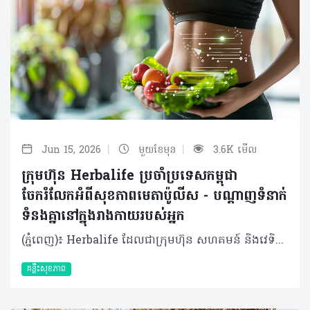
|
|
Jun 15, 2026
មួយខែមុន
3.6K មើល
ក្រុមហ៊ុន Herbalife ប្រចាំប្រទេសកម្ពុជា
ចែករំលែកអំពីសុខភាពមេតាប៉ូលីស - បណ្តាញទំនាក់
ទំនងគ្នានៅក្នុងរាងកាយរបស់អ្នក
(ភ្នំពេញ)៖ Herbalife ដែលជាក្រុមហ៊ុន សហគមន៍ និងវេទិកាភ្ជាប់ទំនាក់ទំនង លំដាប់ថ្នាក់ពិភពលោក ផ្នែកសុខភាព និងសុខុមាលភាពបានចែករំលែកអំពី សុខភាពមេតាប៉ូលីសនិងបណ្តាញទំនាក់ទំនងគ្នានៅក្នុងរាងកាយរបស់អ្នក។ សុខភាពមេតាប៉ូលីស មិនមែនត្រឹមតែជាការគ្រប់គ្រងទម្ងន់ ឬជាតិស្ករនោះទេ ប៉ុន្តែវាគឺជាសមត្ថភាពរបស់រាងកាយក្នុងការបំប្លែងអាហារទៅជាថាមពលប្រកបដោយប្រសិទ្ធភាព។ វាក៏រួមបញ្ចូលទាំងការរក្សាកម្រិតជាតិស្ករ ជាតិខ្លាញ់ សម្ពាធឈាមឱ្យនៅកម្រិតល្អ និងការបង្ការការរលាករ៉ាំរ៉ៃក្នុងរាងកាយផងដែរ។ ការផ្លាស់ប្តូររបបអាហារ ការរស់នៅបែបអង្គុយច្រើនមិនសូវបញ្ចេញកម្លាំង គឺជាកត្តាជម្រុញឱ្យសុខភាពមេតាប៉ូលីសធ្លាក់ចុះ​។​ វាជាការចាំបាច់ដែលយើងត្រូវយកចិត្តទុកដាក់លើសុខភាពមេតាប៉ូលីសឱ្យបានតាំងពីដំបូង។​ យើងអាចធ្វើទៅបានតាម​រយៈ​ការទទួលទានអាហារដែលមានជីវជាតិគ្រប់គ្រាន់ និងការរក្សាទម្លាប់រស់នៅល្អៗឱ្យបានជាប់លាប់។ ការពង្រឹងសុខភាពមេតាប៉ូលីស មិនមែនជាការដោះស្រាយមួយឆាវៗនោះទេ ប៉ុន្តែវាទាមទារឱ្យយើងផ្ដោតលើការស្តារតុល្យភាពនៃប្រព័ន្ធរាងកាយទាំងមូលឡើងវិញ។ ខាងក្រោមនេះគឺជាវិធីសាស្ត្រមួយចំនួនដើម្បីសម្រេចគោលដៅនេះ៖ គន្លឹះទី ១៖ សមាសធាតុផ្សំនៃរាងកាយពិតជាសំខាន់ (Body composition matters) មេតាប៉ូលីស មិនមែនរងឥទ្ធិពលពីទម្ងន់ខ្លួនតែមួយមុខនោះទេ ប៉ុន្តែវាអាស្រ័យទៅលើសមាសធាតុផ្សំនៃរាងកាយទាំងមូល។ ការដឹងពីអត្រាធៀបរវាង សាច់ដុំ និងខ្លាញ់ ផ្តល់រូបភាពច្បាស់លាស់អំពីសុខភាពមេតាប៉ូលីស ជាងការមើលតែលើទម្ងន់ ឬសន្ទស្សន៍ម៉ាសរាងកាយ (BMI) តែម្យ៉ាង។ សាច់ដុំ កោសិកាសាច់ដុំគឺជាផ្នែកដែលសកម្មខ្លាំងក្នុងការធ្វើមេតាប៉ូលីស ដូច្នេះការមានសាច់ដុំកាន់តែច្រើន មានន័យថារាងកាយរបស់អ្នកប្រើប្រាស់ថាមពលកាន់តែច្រើន សូម្បីតែក្នុងពេលដែលអ្នកកំពុងសម្រាកក៏ដោយ។ ខ្លាញ់ ជាផ្នែកសំខាន់នៃសុខភាពមេតាប៉ូលីស វាជាប្រភពថាមពលដែលរាងកាយពឹងផ្អែកពេញមួយថ្ងៃ ហើយវាក៏ជាផ្នែកមួយ​ដែលជួយបង្កើតភ្នាសការពារកោសិកាផងដែរ។ ទោះជាយ៉ាងណាក៏ដោយ ខ្លាញ់ច្រើនពេក ជាពិសេសខ្លាញ់មិនល្អនៅជុំវិញសរីរាង្គខាងក្នុង (Internal Organ) អាចរំខានដល់តុល្យភាពមេតាប៉ូលីស និងអាច បង្កើនហានិភ័យនៃការរលាកផ្សេងៗ។ ខ្លាញ់ល្អ ដូចជាអាស៊ីតខ្លាញ់អូមេហ្គា-៣ (Omega-3) នៅក្នុងត្រី ខ្លាញ់នៅក្នុងគ្រាប់ធញ្ញជាតិ និងប្រេងអូលីវ គឺជួយពង្រឹងមុខងារមេតាប៉ូលីស។ ការស្រាវជ្រាវបានបង្ហាញថា អូមេហ្គា-៣ ជួយដល់ការបង្កើតសាច់ដុំ និងស្តារសាច់ដុំក្រោយហាត់ប្រាណឡើងវិញផងដែរ។ លើសពីនេះ វាក៏ជួយឱ្យរាងកាយប្រើប្រាស់ជាតិស្ករបានល្អ (អាំងស៊ុយលីន) ជួយគ្រប់គ្រងទម្ងន់ និងការពារកុំឱ្យបាត់បង់កម្លាំងសាច់ដុំ ចំពោះមនុស្សចាស់ដែលប្រឈមនឹងការស្រកសាច់ដុំតាមវ័យផងដែរ។ គន្លឹះទី ២៖ ការគ្រប់គ្រងកម្រិតជាតិស្ករក្នុងឈាម ការរក្សាកម្រិតជាតិស្ករក្នុងឈាមឱ្យមានលំនឹង គឺជាចំណុចដ៏សំខាន់បំផុតសម្រាប់សុខភាពមេតាប៉ូលីស។ នៅពេលយើងញ៉ាំកាបូអ៊ីដ្រាត ជាតិស្ករនឹងចូលទៅក្នុងឈាម រាងកាយនឹងបញ្ចេញអាំងស៊ុយលីន ដើម្បីជួយបញ្ជូនជាតិស្ករទាំងនោះទៅក្នុងកោសិកាសម្រាប់បង្កើតជាថាមពល។ ផ្ទុយទៅវិញ ការញ៉ាំអាហារដែលមានជាតិស្ករខ្ពស់ ញឹកញាប់ពេក (ដូចជា នំខេក នំបុ័ងស ឬភេសជ្ជៈផ្អែម) ដែលខ្វះជាតិសរសៃ និងប្រូតេអ៊ីន នឹងធ្វើឱ្យជាតិស្ករក្នុងឈាមឡើងខ្ពស់ខ្លាំងភ្លាមៗ ដែលបន្ទាប់មកបង្ខំឱ្យរាងកាយបញ្ចេញអាំងស៊ុយលីនមកច្រើនហួសប្រមាណ ដែលយូរៗទៅនឹងធ្វើឱ្យមេតាប៉ូលីសចុះខ្សោយ។ ដើម្បីឱ្យរាងកាយគ្រប់គ្រងថាមពលបានល្អ យើងគួរផ្តោតលើអាហារដែលមានតុល្យភាពដូចជា ម្សៅដែលមិនសូវឡើងជាតិស្ករខ្លាំង (Low-glycemic) ប្រូតេអ៊ីន ខ្លាញ់ល្អ និងជាតិសរសៃឱ្យបានច្រើន។ ការទទួលទានអាហារឱ្យទៀងពេលវេលា និងការចៀសវាងការទទួលទានពេលយប់ជ្រៅ គឺមានសារៈសំខាន់ខ្លាំងណាស់ ដើម្បីឱ្យប្រព័ន្ធមេតាប៉ូលីសដំណើរការស្របទៅតាមអ្វីដែលដែលរាងកាយអ្នកទម្លាប់ពីធម្មជាតិមកស្រាប់។ ការធ្វើបែបនេះ នឹងជួយឱ្យរាងកាយប្រើប្រាស់អាំងស៊ុយលីនបានកាន់តែមានប្រសិទ្ធភាព និងជួយឱ្យការទាញយកថាមពលមកប្រើប្រាស់បានកាន់តែល្អប្រសើរ។ គន្លឹះទី ៣៖ សុខភាពពោះវៀន ពោះវៀនត្រូវបានគេហៅថាជា "ខួរក្បាលទីពីរ" របស់រាងកាយ ហើយវាគឺជាកត្តាដ៏សំខាន់បំផុតមួយដែលជួយជម្រុញសុខភាពមេតាប៉ូលីស។ នៅក្នុងពោះវៀនមានមីក្រូសារពាង្គកាយតូចៗរាប់លាន ដែលធ្វើការងារយ៉ាងជិតស្និទ្ធជាមួយសរីរាង្គ​ផ្សេង​ៗ ដើម្បីជួយដល់ការបំប្លែងសារធាតុចិញ្ចឹម និងការទាញយកថាមពលពីអាហារ។ ប្រសិនបើពោះវៀនមានសុខភាពល្អ និងមានតុល្យភាព នោះមានន័យថាមេតាប៉ូលីសក៏ដំណើរការបានល្អផងដែរ។ សុខភាពពោះវៀន គឺជាដំណើរការដែលត្រូវធ្វើការបន្តិចម្តងៗ តាមរយៈការញ៉ាំអាហារដែលមានប្រូបាយអូទិក (Probiotics) អាហារដែលមានជាតិសរសៃ (Prebiotics)​ របបអាហារដែលមានតុល្យភាព និងការរស់នៅប្រកបដោយទម្លាប់ល្អ។ ការអនុវត្តទម្លាប់ទាំងនេះជាប់លាប់ នឹងជួយចិញ្ចឹមមីក្រូសារពាង្គកាយល្អៗក្នុងពោះវៀនឱ្យកាន់តែរឹងមាំ ដែលជួយដល់ប្រព័ន្ធភាពស៊ាំ កាត់បន្ថយការរលាកក្នុងរាងកាយ និងជម្រុញឱ្យប្រព័ន្ធមេតាប៉ូលីសដំណើរការបានកាន់តែប្រសើរ។ គន្លឹះទី ៤៖ ការសម្រាក និងការស្តារឡើងវិញ (Rest and reset) ការគេងបានស្កប់ស្កល់ និងការគ្រប់គ្រងស្ត្រេសបានល្អ ជួយឱ្យអ័រម៉ូនក្នុងរាងកាយមានលំនឹង ដែលជួយឱ្យប្រព័ន្ធមេតាប៉ូលីសដំណើរការបានល្អ ជួយគ្រប់គ្រងចំណង់អាហារ និងរក្សាកម្រិតជាតិស្ករក្នុងឈាមឱ្យមានស្ថេរភាព។ អ្វីដែលស្បែករបស់អ្នកអាចប្រាប់អំពីសុខភាពមេតាប៉ូលីស ទោះបីជាសុខភាពមេតាប៉ូលីសដំណើរការនៅខាងក្នុងក៏ដោយ ប៉ុន្តែផលប៉ះពាល់របស់វាក៏អាចបង្ហាញឱ្យឃើញនៅលើស្បែកផងដែរ។ ទោះបីជាសុខភាពស្បែកមិនមែនជាអ្នកកំណត់មុខងារមេតាប៉ូលីសក៏ដោយ ប៉ុន្តែវាអាចឆ្លុះបញ្ចាំងពីអតុល្យភាពដែលពាក់ព័ន្ធនឹងសុខភាពពោះវៀន ការគ្រប់គ្រងជាតិស្ករ សមាសធាតុផ្សំនៃរាងកាយ ការគេង ព្រមទាំងស្ត្រេសផងដែរ។ ស្បែកដែលថ្លា និងភ្លឺរលោង (Glass skin) ដែលមនុស្សជាច្រើនប្រាថ្នាចង់បាន គឺចាប់ផ្តើមចេញពីការផ្តល់អាហារូបត្ថម្ភដល់រាងកាយពីខាងក្នុង ៖ ប្រូតេអ៊ីន៖ ការទទួលទានប្រូតេអ៊ីនឱ្យបានគ្រប់គ្រាន់ជួយដល់ការជួសជុល និងបង្កើតកោសិកាស្បែកថ្មី បន្លែផ្លែឈើចម្រុះពណ៌៖ ផ្តល់នូវសារធាតុប្រឆាំងអុកស៊ីតកម្ម ដូចជាវីតាមីន A, C, E និងសារធាតុរុក្ខជាតិ (Phytonutrients) ដែលជួយការពារប្រឆាំងនឹងភាពតានតឹងអុកស៊ីតកម្ម និងជួយដល់ការបង្កើត Collagen ការរក្សាជាតិទឹក៖ ការញ៉ាំទឹកឱ្យបានគ្រប់គ្រាន់ និងអាហារដែលមានជីវជាតិចម្រុះមុខ ជួយរក្សារស្បែកឱ្យមានភាពយឺត និងស្រស់ថ្លា សុខភាពមេតាប៉ូលីសល្អ គឺជាការរៀបចំប្រព័ន្ធរាងកាយឱ្យមានភាពស៊ីសង្វាក់គ្នា។ ការជ្រើសរើសទម្លាប់ល្អៗជារៀងរាល់ថ្ងៃ ទោះបីជាជារឿងតូចតាច ក៏អាចបង្កើតជាគ្រឹះដ៏រឹងមាំសម្រាប់សុខភាពមេតាប៉ូលីស និងជួយឱ្យមានសុខភាពល្អក្នុងរយៈពេលវែង។ អំពីក្រុមហ៊ុន Herbalife ក្រុមហ៊ុន Herbalife (NYSE: HLF) គឺជាក្រុមហ៊ុនសុខភាព និងសុខុមាលភាពឈានមុខគេ និងជាសហគមន៍ដែលកំពុងផ្លាស់ប្តូរជីវិតរបស់មនុស្សជាមួយនឹងផលិតផលអាហារូបត្ថម្ភដ៏អស្ចារ្យ និងជាឱកាសអាជីវកម្មសម្រាប់សមាជិកឯករាជ្យ​របស់ខ្លួនចាប់តាំងពីឆ្នាំ 1980។ ក្រុមហ៊ុនផ្តល់ជូននូវផលិតផលដែលគាំទ្រដោយវិទ្យាសាស្រ្តដល់អ្នកប្រើប្រាស់នៅក្នុងទីផ្សារជាង 90។ តាមរយៈសមាជិកឯករាជ្យដែលផ្តល់ជូននូវការបណ្តុះបណ្តាលមួយទល់មួយ និងផ្តល់ការគាំទ្រសហគមន៍ដោយបំផុសគំនិតឱ្យអតិថិជនប្រកាន់ខ្ជាប់នូវរបៀបរស់នៅដែលមានភាពសកម្ម។
គន្លឹះសុខភាព