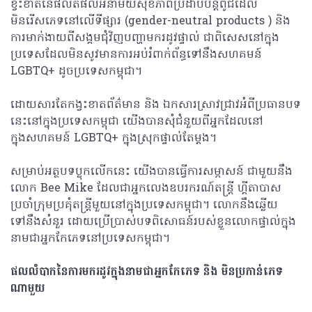
ខ្វះខាតនៃផលិតផលអនាម័យសុខភាពប្រដាប់បន្តពូជដែល
មិនរើសភេទនៅលើទីផ្សារ (gender-neutral products ) និង
ការមាក់ងាយពីសង្គមជុំវិញបញ្ហាមករដូវផ្ទាល់ ជាពិសេសនៅក្នុង
ប្រទេសដែលមិនសូវមានការអប់រំពាក់ព័ន្ធទៅនឹងសហគមន៍
LGBTQ+ ដូចប្រទេសកម្ពុជា។
ដោយសារតែកង្វះខាតព័ត៌មាន និង ឯកសារស្រាវជ្រាវអំពីប្រធានបទ
នេះនៅក្នុងប្រទេសកម្ពុជា យើងបានសុំជំនួយពីអ្នកដែលនៅ
ក្នុងសហគមន៍ LGBTQ+ ក្នុងស្រុកផ្ទាល់​តែម្តង។
សម្រាប់អត្ថបទប្លុកលើកនេះ យើងបានធ្វើការសម្ភាសន៍ ជាមួយនឹង
លោក Bee Mike ដែលជាអ្នកលេងឧបរករណ៍តន្រ្តី ហ្គីតាបាស
ប្រចាំក្រុមប្រគុំតន្រ្តីមួយនៅ​ក្នុងប្រទេសកម្ពុជា។ លោកនឹងឆ្លើយ
ទៅនឹងសំនួរ ដោយប្រើប្រាស់បទពិសោធន៍របស់ខ្លួនលោកផ្ទាល់ក្នុង
នាមជាអ្នកកែភេទនៅប្រទេសកម្ពុជា។
ផលលំបាកនៃការមករដូវក្នុងនាមជាអ្នកកែភេទ និង មិនប្រកាន់ភេទ
ណាមួយ