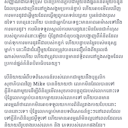
សញ្ញាណជាភេទប្រុស បានប្រកាន់ភ្ជាប់ជាមួយនឹងផ្នត់គំនិតមួយចំនួន
ដែលបុរសជាច្រើននៅក្នុងសង្គមប្រកាន់ខ្ជាប់ ហើយអាចមើលឃើញ
ការមករដូវជាអ្វីមួយដែលធ្វើឲ្យពួកគេទន់ខ្សោយ ឬអន់ជាងបុរស
ដទៃ។ ហេតុនេះហើយ បានជាអ្នកកែភេទខ្លះមានភាពអាម៉ាសទៅនឹង
ការមករដូវ។ ការមិនទទួលស្គាល់ការមករដូវនេះមិនមែនជាកំហុស
របស់ពួកគាត់នោះឡើយ ប៉ុន្តែវាជាចំនុចចង្អុលបង្ហាញពីគំនិតដែល
ចាត់ទុកការមករដូវគឺជារបស់កខ្វក់ ហើយបន្ទាបតម្លៃរបស់មនុស្ស
ម្នាក់។ នេះគឺជាជំនឿមួយដែលត្រូវបានគេជឿតាំងពីយូរលង់
ណាស់មកហើយ ហើយវាត្រូវបានបន្តមានឥទ្ធិពលនៅក្នុងសង្គមដែល
ប្រកាន់ផ្នត់គំនិតបិតាធិបតេយ្យ។
បើនិយាយអំពីបទពិសោធន៍របស់លោកជាមួយនឹងបុគ្គលិក
សុខាភិបាលវិញ Mike បាននិយាយថា លោកមិនដែលបានទៅ
គ្លីនិកណាមួយដើម្បីពិនិត្យមើលសុខភាពបន្តពូជរបស់លោកនោះទេ
ប៉ុន្តែលោកធ្លាប់បានយកម្តាយរបស់លោកទៅ ហើយបានមាន
អារម្មណ៍ថាលោកមិនអាចទទួលយកការពិនិត្យរាងកាយបែបនោះ
បាននោះទេ។ ប៉ុន្តែលោកធ្លាប់មានបទពិសោធន៍ខ្លះៗនៅពេលដែល
ទៅគ្លីនិកពិនិត្យជម្ងឺទូទៅ ហើយមានអារម្មណ៍មិនល្អនៅពេលដែលគេ
និយាយពីរូបរាងរបស់លោក និង​ ភេទរបស់លោកផងដែរ។