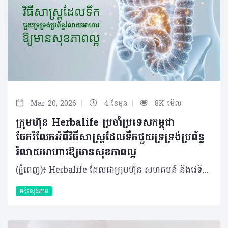
|
|
Mar 20, 2026
4 ខែមុន
8K មើល
ក្រុមហ៊ុន Herbalife ប្រចាំប្រទេសកម្ពុជា
ចែករំលែកអំពីវិធីសាស្រ្តដែលទឹកជួយទ្រទ្រង់ប្រព័ន្ធ
រំលាយអាហារឱ្យមានសុខភាពល្អ
(ភ្នំពេញ)៖ Herbalife ដែលជាក្រុមហ៊ុន សហគមន៍ និងវេទិកាភ្ជាប់ទំនាក់ទំនង លំដាប់ថ្នាក់ពិភពលោក ផ្នែកសុខភាព និងសុខុមាលភាពបានចែករំលែកអំពី របៀបដែលទឹកជួយទ្រទ្រង់ប្រព័ន្ធរំលាយអាហារឱ្យមានសុខភាពល្អ។ ទឹកគឺជាកត្តាចម្បងបំផុតដែលជួយឱ្យប្រព័ន្ធរំលាយអាហារដំណើរការបានរលូន តាំងពីចំណុចចាប់ផ្ដើមរហូតដល់បញ្ចប់។ បច្ចុប្បន្ន ការយកចិត្តទុកដាក់លើសុខភាពប្រព័ន្ធរំលាយអាហារមានការកើនឡើងយ៉ាងខ្លាំង ដោយសារការរកឃើញថ្មីៗអំពី "មីក្រូជីវចម្រុះក្នុងពោះវៀន" (Gut Microbiome)។ វាគឺជាបណ្តុំបាក់តេរីដែលរស់នៅក្នុងបំពង់រំលាយអាហារ ហើយមានឥទ្ធិពលយ៉ាងខ្លាំងដល់ប្រព័ន្ធសុខភាពទូទៅនៃរាងកាយទាំងមូល។ អ្នកប្រហែលជាបានដឹងខ្លះស្រាប់មកហើយថា ដើម្បីរក្សាប្រព័ន្ធរំលាយអាហាររបស់អ្នកឱ្យមានសុខភាពល្អ ការទទួលទានប្រូបាយអូទិក (probiotics - បាក់តេរី "ល្អ") ក៏ដូចជា ព្រីបីយូទិក (prebiotics - "អាហារ" សម្រាប់ប្រូបាយអូទិក) និងជាតិសរសៃឱ្យបានគ្រប់គ្រាន់ គឺជារឿងសំខាន់ដែលអ្នកមិនគួរមើលរំលង។ ប៉ុន្តែមានរឿងមួយដែលសាមញ្ញនិងរឹតតែសំខាន់នោះគឺ៖ ទឹក។ ទឹកមានវត្តមាននៅក្នុងគ្រប់ជំហាននៃដំណើរការរំលាយអាហារ ហេតុដូច្នោះហើយទើបការរក្សាជាតិទឹកឱ្យបានគ្រប់គ្រាន់មានសារៈសំខាន់ខ្លាំងចំពោះសុខភាពរបស់អ្នក។ តើទឹកជួយដល់ការរំលាយអាហារយ៉ាងដូចម្តេច? ចាប់ផ្តើមតាំងពីចំណុចដំបូងបំផុតនៃដំណើរការរំលាយអាហារ ទឹកគឺជាសមាសធាតុសំខាន់នៃទឹកមាត់។ ទឹកមាត់មានមុខងារជាច្រើនដូចជា៖ • វាជួយធ្វើឱ្យអាហារមានសំណើម ដែលបង្កភាពងាយស្រួលក្នុងការទំពា និងលេបចូល • ទឹកមាត់ក៏មានផ្ទុកអង់ស៊ីម ដែលវាដើរតួជាអ្នកបំបែកសារធាតុអាហារដូចជា ជាតិខ្លាញ់ និងកាបូអ៊ីដ្រាត តាំងពីដំបូងបំផុតមុនក្រពះទៅទៀត នៅពេលអាហារឆ្លងកាត់ចូលទៅក្នុងក្រពះ ទឹកក្រពះត្រូវបានបញ្ចេញមក។ទឹកទាំងនោះក៏មានផ្ទុកនូវអង់ស៊ីម ដែលនឹងចាប់ផ្តើម​បំបែកប្រូតេអ៊ីន និងកាបូអ៊ីដ្រាតនៅក្នុងអាហារដែលអ្នកញ៉ាំឱ្យទៅជាផ្នែកតូចៗ ទើបបញ្ជូនទៅកាន់ពោះវៀនតូច ដែលជាកន្លែងកើតមានការរំលាយអាហារភាគច្រើន។ ក្នុងដំណាក់កាលនេះ ទឹកក៏ត្រូវការជាចាំបាច់ផងដែរ ដើម្បីផលិតទឹករំអិលដែលស្រោបផ្នែកខាងក្នុងនៃក្រពះរបស់អ្នក ដែលជួយការពារពីអាស៊ីតក្រពះ។ គួរឱ្យកត់សម្គាល់ផងដែរថា វាមិនមែនជាការពិតនោះទេនូវការលើកឡើងមួយថា ការផឹកទឹកជាមួយអាហារនឹងធ្វើឱ្យទឹកក្រពះរាវខ្លាំង រហូតដល់វាមិនអាចធ្វើការងារបាន។​ តែផ្ទុយទៅវិញ ការមានជាតិទឹកគ្រប់គ្រាន់នឹងជួយជម្រុញដំណើរការនេះឱ្យកាន់តែល្អទៅវិញទេ។ របៀបដែលទឹកទ្រទ្រង់សុខភាពពោះវៀន នៅពេលអាហារផ្លាស់ទីតាមពោះវៀនតូច មានសកម្មភាពរំលាយអាហារជាច្រើនដែលទឹកជួយសម្របសម្រួល៖ • សារធាតុរាវ (ដែលបញ្ចេញពីក្នុងខ្លួន) កាន់តែច្រើន ត្រូវបានបញ្ចេញទៅក្នុងពោះវៀនតូច ពីស្រទាប់ផ្ទៃខាងក្នុងនៃពោះវៀនផ្ទាល់ ក៏ដូចជាពីលំពែង និងថ្លើមផងដែរ។ • អង់ស៊ីមធ្វើការដើម្បីពន្លឿនដំណើរការ និងជួយរៀបចំសម្របសម្រួលការស្រូបយកនៅដំណាក់កាលចុងក្រោយនៃការរំលាយអាហារ៖ អាស៊ីតអាមីណូពីប្រូតេអ៊ីន អាស៊ីតខ្លាញ់ពីជាតិខ្លាញ់ និងម៉ូលេគុលស្ករនីមួយៗពីកាបូអ៊ីដ្រាត។ • ការស្រូបយកសារធាតុចិញ្ចឹមភាគច្រើនកើតឡើងនៅក្នុងពោះវៀនតូច ហើយបន្ទាប់មកសារធាតុចិញ្ចឹមដែលរំលាយរួច នឹងឆ្លងកាត់ទៅកាន់ចរន្តឈាមរបស់អ្នក។ នៅពេលដំណើរការរំលាយអាហារបន្តនៅក្នុងពោះវៀនធំ ទឹកក៏មានសារៈសំខាន់ខ្លាំងផងដែរ៖ • ជាតិសរសៃរលាយ (Soluble fibers) ដែលអ្នកទទួលទាន (មាននៅក្នុងអាហារដូចជា អូត សណ្តែក និងបាឡេ) វានឹងរលាយក្នុងទឹក ហើយប៉ោង និងរីកមាឌ ដែលវានឹងជួយរាងកាយស្រូបយកជាតិស្ករយឺតៗ និងបញ្ជុះកូឡេស្តេរ៉ុល។ • ជាតិសរសៃមិនរលាយ (Insoluble fiber) ដែលអ្នកទទួលទាន (មាននៅក្នុងអាហារដូចជា គ្រាប់ធញ្ញជាតិ និងបន្លែភាគច្រើន) គឺនឹងចាប់យក និងបឺតយកទឹក ដែលវាជួយជំរុញដល់ការបន្ទោបង់ឱ្យបានទៀងទាត់។ គួរបញ្ជាក់ផងដែរថា ផ្នែកខាងក្រោមនៃពោះវៀន ក៏ជាកន្លែងដែលរាងកាយរបស់អ្នកស្រូបយកជាតិរ៉ែភាគច្រើនដែលអ្នកទទួលទាន ហើយទឹកនៅទីនោះជាអ្នកជួយសម្រួលដល់ការស្រូបយកនូវសារធាតុរ៉ែទាំងអស់នោះ។ ជាការពិតណាស់ ប្រព័ន្ធរំលាយអាហារដែលមានសុខភាពល្អ គឺពឹងផ្អែកលើការមានជាតិសរសៃគ្រប់គ្រាន់។ បន្ថែមពីនេះ ការហាត់ប្រាណក៏មានសារៈសំខាន់ផងដែរ នៅពេលអ្នកធ្វើចលនាសាច់ដុំឆ្អឹងអំឡុងពេលហាត់ប្រាណ អ្នកក៏កំពុងជំរុញសាច់ដុំ រលោង (Smooth muscle) នៃបំពង់រំលាយក្នុងពេលតែមួយ ដែលវានឹងជួយជំរុញការបន្ទោបង់មានភាពទៀងទាត់។ បើទោះបីជាអ្វីដែលលើកឡើងមកនេះសំខាន់កម្រិតណាក៏ដោយ ក៏សូមកុំភ្លេចរឿងដ៏សាមញ្ញបំផុតមួយគឺទឹក ហើយអ្នកត្រូវប្រាកដថាអ្នកទទួលទានជាតិទឹកបានច្រើន និងទៀងទាត់ជារៀងរាល់ថ្ងៃ ដើម្បីរក្សាប្រព័ន្ធរំលាយអាហារទាំងស្រុងឱ្យដំណើរការបានរលូន។ អំពីក្រុមហ៊ុន Herbalife ក្រុមហ៊ុន Herbalife (NYSE: HLF) គឺជាក្រុមហ៊ុនសុខភាព និងសុខុមាលភាពឈានមុខគេ និងជាសហគមន៍ដែលកំពុងផ្លាស់ប្តូរជីវិតរបស់មនុស្សជាមួយនឹងផលិតផលអាហារូបត្ថម្ភដ៏អស្ចារ្យ និងជាឱកាសអាជីវកម្មសម្រាប់សមាជិកឯករាជ្យរបស់ខ្លួនចាប់តាំងពីឆ្នាំ 1980។ ក្រុមហ៊ុនផ្តល់ជូននូវផលិតផលដែលគាំទ្រដោយវិទ្យាសាស្រ្តដល់អ្នកប្រើប្រាស់នៅក្នុងទីផ្សារជាង 90។ តាមរយៈសមាជិកឯករាជ្យដែលផ្តល់ជូននូវការបណ្តុះបណ្តាលមួយទល់មួយ និងផ្តល់ការគាំទ្រសហគមន៍ដោយបំផុសគំនិតឱ្យអតិថិជនប្រកាន់ខ្ជាប់នូវរបៀបរស់នៅដែលមានភាពសកម្ម។
គន្លឹះសុខភាព