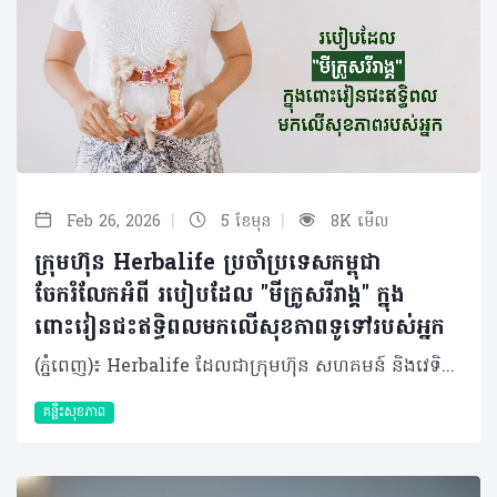
|
|
Feb 26, 2026
5 ខែមុន
8K មើល
ក្រុមហ៊ុន Herbalife ប្រចាំប្រទេសកម្ពុជា
ចែករំលែកអំពី របៀបដែល "មីក្រូសរីរាង្គ" ក្នុង
ពោះវៀនជះឥទ្ធិពលមកលើសុខភាពទូទៅរបស់អ្នក
(ភ្នំពេញ)៖ Herbalife ដែលជាក្រុមហ៊ុន សហគមន៍ និងវេទិកាភ្ជាប់ទំនាក់ទំនងលំដាប់ថ្នាក់ពិភពលោក ផ្នែកសុខភាព និងសុខុមាលភាពបានចែករំលែកអំពីរបៀបដែល "មីក្រូសរីរាង្គ" ក្នុងពោះវៀនជះឥទ្ធិពលមកលើសុខភាពទូទៅរបស់យើង ។ មានមនុស្សតិចណាស់ដែលដឹងថា រាងកាយរបស់យើងមិនមែនផ្សំឡើងទាំងស្រុងដោយកោសិកាតែម្យ៉ាងនោះទេ។ មីក្រូសរីរាង្គរាប់លានរស់នៅក្នុងពោះវៀនរបស់យើង ហើយចំនួនរបស់ពួកវា លើសពីចំនួនសរុបនៃកោសិកាផ្ទាល់ខ្លួនរបស់យើងទៅទៀត។ ប្រព័ន្ធអេកូឡូស៊ីខ្នាតតូចនេះ ដែលមានបាក់តេរី វីរុស មេរោគផ្សិត និងប្រូតូហ្សូអា ត្រូវបានអ្នកវិទ្យាសាស្ត្រហៅថា "ហ្សែនទីពីរ" ហើយវាជះឥទ្ធិពលយ៉ាងស្ងប់ស្ងាត់ដល់ការរំលាយអាហារ ប្រព័ន្ធភាពស៊ាំ អារម្មណ៍ និងសូម្បីតែមុខងារនៃការយល់ដឹងរបស់យើង។ បាក់តេរីក្នុងពោះវៀន (Gut microbiota) មិនមែនគ្រាន់តែជា "អ្នកដំណើរឆ្លងកាត់" ធម្មតានោះទេ ប៉ុន្តែគឺជាដៃគូរួមរស់ដែលបានវិវត្តន៍មកជាមួយមនុស្សអស់រាប់លានឆ្នាំមកហើយ។ នៅក្នុងពោះវៀនរបស់មនុស្សពេញវ័យដែលមានសុខភាពល្អ មានបាក់តេរីច្រើនជាង ១,០០០ ប្រភេទ ដែលមានទម្ងន់សរុបពី ១ ទៅ ២ គីឡូក្រាម ដែលស្មើនឹងទម្ងន់នៃថ្លើមមួយ។ មីក្រូសរីរាង្គទាំងនេះមានអន្តរកម្មជាមួយយើងតាមបណ្តាញដ៏ស្មុគស្មាញ៖ • ពួកវាជួយបំបែកជាតិសរសៃដែលពិបាករំលាយ និងបង្កើតអាស៊ីតខ្លាញ់ខ្សែខ្លី (ដូចជា Butyrate) ដើម្បីផ្តល់ថាមពលដល់កោសិកាពោះវៀន។ • សំយោគសារធាតុចិញ្ចឹម វីតាមីន K និងវីតាមីនក្រុម B។ • បង្ហាត់ប្រព័ន្ធភាពស៊ាំរបស់យើងឱ្យចេះបែងចែករវាងមិត្តនិងសត្រូវ។ • ចូលរួមក្នុងកិច្ចការគ្រប់គ្រងការរំលាយអាហារ (Metabolism) និងការឆ្លើយតបនឹងការរលាក។ ក្នុងរយៈពេលប៉ុន្មានឆ្នាំចុងក្រោយនេះ អ្នកវិទ្យាសាស្ត្របានរកឃើញថា ឥទ្ធិពលនៃបាក់តេរីក្នុងពោះវៀនមានវិសាលភាពលើសពីប្រព័ន្ធរំលាយអាហារទៅទៀត។ តាមរយៈ "Gut-brain axis" ប្រព័ន្ធទំនាក់ទំនងទ្វេទិសនេះអនុញ្ញាតឱ្យមីក្រូសរីរាង្គផលិតសារធាតុសរសៃប្រសាទដូចជា serotonin (ប្រហែល ៩០% ត្រូវបានផលិតនៅក្នុងពោះវៀន), dopamine និង GABA ដែលជះឥទ្ធិពលដោយផ្ទាល់ដល់ការឆ្លើយតបនៃអារម្មណ៍ និងភាពតានតឹង។ ការសិក្សាមួយដែលបានចុះផ្សាយក្នុងទស្សនាវដ្តី Nature Microbiology បានផ្សារភ្ជាប់សមាសភាពជាក់លាក់នៃពោះវៀនទៅនឹងហានិភ័យនៃជំងឺធ្លាក់ទឹកចិត្ត។ ការសិក្សាមួយទៀតក៏បានរកឃើញថា បាក់តេរីក្នុងពោះវៀនរបស់អ្នកជំងឺ Parkinson មានភាពខុសគ្នាខ្លាំងពីមនុស្សដែលមានសុខភាពល្អ ដែលនេះបង្ហាញថាពោះវៀនអាចជាចំណុចចាប់ផ្តើមមួយនៃជំងឺប្រព័ន្ធសរសៃប្រសាទនេះ។ ទោះជាយ៉ាងណាក៏ដោយ ប្រព័ន្ធអេកូឡូស៊ីដ៏តូចឆ្មានេះគឺងាយរងគ្រោះណាស់។មានកត្តាជាច្រើនដែលរបៀបរស់នៅក្នុងសម័យទំនើបនេះអាចបណ្តាលឱ្យមានអតុល្យភាពបាក់តេរី (ហៅតាមវេជ្ជសាស្ត្រថា Dysbiosis)៖ • របបអាហារ៖ របបអាហារបែបលោកខាងលិចដែលមានជាតិស្ករ និងខ្លាញ់ខ្ពស់ បានកាត់បន្ថយការទទួលទានជាតិសរសៃដែលចាំបាច់សម្រាប់បាក់តេរីមានប្រយោជន៍។ • ការប្រើប្រាស់ថ្នាំផ្សះហួសកម្រិត៖ ថ្នាំផ្សះដែលមានប្រសិទ្ធភាពខ្លាំងនិងទូលំទូលាយនឹងបោសសម្អាតមីក្រូសរីរាង្គយ៉ាងច្រើនដោយមិនរើសមុខនោះឡើយ។ • សម្ពាធផ្លូវចិត្តរ៉ាំរ៉ៃ៖ ស្ថានភាពស្ត្រេសបន្តបន្ទាប់ផ្លាស់ប្តូរការជ្រាបនៃពោះវៀន និងសមាសធាតុបាក់តេរី។ • ការគេងមិនគ្រប់គ្រាន់៖ រំខានដល់ចង្វាក់ជីវសាស្រ្ត (Circadian rhythm) និងប៉ះពាល់ដល់វដ្តមេតាប៉ូលីសនៃបាក់តេរី។ • ការធ្វើអនាម័យលើសកម្រិត៖ កាត់បន្ថយឱកាសសម្រាប់ការទាក់ទងជាមួយជាមួយមីក្រូសរីរាង្គចម្រុះដទៃទៀតនៅក្នុងបរិស្ថាន។ ផលប៉ះពាល់លើសុខភាព និងការថែទាំ អតុល្យភាពបាក់តេរី​ (Dysbiosis) នេះមានទំនាក់ទំនងយ៉ាងជិតស្និទ្ធជាមួយជំងឺជាច្រើន។ ជំងឺប្រព័ន្ធរំលាយអាហារដូចជា ជំងឺរលាកពោះវៀន និងរោគសញ្ញាពោះវៀនដែលងាយរងរំញោច (IBS) មានទំនាក់ទំនងនឹងការប្រែប្រួលបាក់តេរីជាក់លាក់។ មនុស្សដែលធាត់លើសទម្ងន់ជាទូទៅមានភាពចម្រុះនៃបាក់តេរីក្នុងពោះវៀនទាប ហើយផ្ទុយទៅវិញមានប្រសិទ្ធភាពក្នុងការស្រូបយកថាមពលខ្ពស់ជាង។ សូម្បីតែជំងឺប្រព័ន្ធភាពស៊ាំប្រឆាំងខ្លួនឯង ជំងឺអាលែហ្សី និងសូម្បីតែសុខភាពសរសៃឈាមបេះដូង ក៏អាចរងឥទ្ធិពលពីបាក់តេរីទាំងនេះដែរ ។ ដូច្នោះតើយើងគួរថែរក្សា "ប្រព័ន្ធអេកូឡូស៊ីដ៏តូចឆ្មា" នេះដោយរបៀបណា? 1. របបអាហារចម្រុះគឺជាមូលដ្ឋានគ្រឹះ៖ មីក្រូសរីរាង្គផ្សេងៗគ្នាចូលចិត្តអាហារខុសៗគ្នា ដូច្នេះភាពចម្រុះនៃរបបអាហារគឺជាគន្លឹះក្នុងការរក្សាភាពចម្រុះនៃបាក់តេរី។ បន្លែ ផ្លែឈើ គ្រាប់ធញ្ញជាតិ និងសណ្តែកដែលសម្បូរជាតិសរសៃគឺជា "ប្រេងឥន្ធនៈ" សម្រាប់បាក់តេរីមានប្រយោជន៍ ។ អាហារផ្អាប់ដូចជា យ៉ាអួ បន្លែផ្អាប់ និងតែ Kombucha សម្បូរទៅដោយប្រូបាយអូទិក (Probiotics) សកម្ម។ សារធាតុ Polyphenols (ដែលមានក្នុងផ្លែប៊ឺរី តែ និងសូកូឡាខ្មៅ) ក៏មានប្រសិទ្ធភាពជាប្រេបាយអូទិក (Prebiotics) ផងដែរដែលដើរតួជាស្បៀងសម្រាប់ជួយទ្រទ្រង់ដល់បាក់តេរីល្អៗដែលមានស្រាប់នៅក្នុងខ្លួន។ 2. ប្រើប្រាស់ថ្នាំផ្សះដោយឈ្លាសវៃ៖ អនុវត្តតាមការណែនាំរបស់គ្រូពេទ្យឱ្យបានពេញលេញ និងជៀសវាងការប្រើប្រាស់ដែលមិនចាំបាច់។ 3. គ្រប់គ្រងសម្ពាធផ្លូវចិត្ត និងការគេង៖ ការធ្វើសមាធិ ការហាត់ប្រាណបានទៀងទាត់ និងការរក្សាកាលវិភាគចូលដំណេកឱ្យទៀងទាត់ សុទ្ធតែជួយរក្សាសុខភាពពោះវៀនរបស់អ្នក។ 4. ធម្មជាតិ៖ ចេញទៅក្រៅផ្ទះខ្លះដើម្បីជួយឱ្យមានអន្តរកម្មរវាងអតិសុខមប្រាណចម្រុះក្នុងបរិស្ថាន ដែលអាចមានប្រយោជន៍ដល់​ការលូតលាស់នៃប្រព័ន្ធភាពស៊ាំ និងភាពចម្រុះនៃបាក់តេរីក្នុងខ្លួនយើងបាន។ ការប្រើប្រាស់អាហារបំប៉ន អាហារជួយចិញ្ចឹមប្រព័ន្ធអេកូឡូស៊ីខាងក្នុងខ្លួនរបស់យើង ក៏ប៉ុន្តែមនុស្សនៅក្នុងយុគសម័យថ្មីនេះ ជាទូទៅខ្វះការទទួលទានជាតិសរសៃ។ កត្តានានាដូចជាជីវិតដ៏មមាញឹក ប្រញ៉ាប់ប្រញាល់ របបអាហារគ្មានតុល្យភាព និងការថមថយនូវសកម្មភាពក្រៅផ្ទះ ធ្វើឱ្យរបបអាហារប្រចាំថ្ងៃតែមួយមុខពិបាកឆ្លើយតបទៅនឹងតម្រូវការរាងកាយជាក់ស្តែង។ អាហារបំប៉ន "ប្រូបាយអូទិក​ (Probiotic)" អាចចូលទៅក្នុងពោះវៀនដោយផ្ទាល់ដើម្បីបំពេញបន្ថែមបាក់តេរីមានប្រយោជន៍។ចំណែក "ប្រេបាយអូទិក (Prebiotics)" (ជាចម្បងគឺជាតិសរសៃរលាយ) គឺមានលក្ខណៈទូទៅជាង ដោយវាផ្តល់អាហារូបត្ថម្ភដល់បាក់តេរីមានប្រយោជន៍ដែលមានស្រាប់។ ទឹកប្រទាលកន្ទុយក្រពើជួយសម្រួលបរិស្ថានក្នុងក្នុងពោះវៀនៗ និងជួយជម្រុញការរីកលូតលាស់នៃប្រូបាយអូទិក។ ការរួមបញ្ចូលគ្នានេះរួមគ្នាបង្កើតបរិស្ថានអេកូឡូស៊ី ដែលកាន់តែអំណោយផលដល់ការលូតលាស់នៃមីក្រូសរីរាង្គចម្រុះ ដោយហេតុនេះបង្កើនតុល្យភាព និងភាពធន់នៃមីក្រូជីវសាស្ត្រពោះវៀន ដែលជះឥទ្ធិពលជាវិជ្ជមានដល់សុខភាព និងភាពស៊ាំទាំងមូល។ សរុបមក ស្នូលនៃសុខភាពពោះវៀនគឺសុខភាពរបស់បាក់តេរី ហើយការរក្សាតុល្យភាពនៃប្រព័ន្ធអេកូឡូស៊ីមីក្រូសរីរាង្គ គឺជាការវិនិយោគដ៏សំខាន់បំផុតមួយដែលយើងអាចធ្វើបានសម្រាប់សុខភាពខ្លួនឯង។ ការរក្សាបាក់តេរីក្នុងពោះវៀនឱ្យបានល្អ ស្មើរនឹងការស្រឡាញ់ខ្លួនឯង។ អំពីក្រុមហ៊ុន Herbalife ក្រុមហ៊ុន Herbalife (NYSE: HLF) គឺជាក្រុមហ៊ុនសុខភាព និងសុខុមាលភាពឈានមុខគេ និងជាសហគមន៍ដែលកំពុងផ្លាស់ប្តូរជីវិតរបស់មនុស្សជាមួយនឹងផលិតផលអាហារូបត្ថម្ភដ៏អស្ចារ្យ និងជាឱកាសអាជីវកម្មសម្រាប់អ្នកសមាជិកឯករាជ្យរបស់ខ្លួនចាប់តាំងពីឆ្នាំ 1980។ ក្រុមហ៊ុនផ្តល់ជូននូវផលិតផលដែលគាំទ្រដោយវិទ្យាសាស្រ្តដល់អ្នកប្រើប្រាស់នៅក្នុងទីផ្សារជាង 90។ តាមរយៈសមាជិកឯករាជ្យដែលផ្តល់ជូននូវការបណ្តុះបណ្តាលមួយទល់មួយ និងផ្តល់ការគាំទ្រសហគមន៍ដោយបំផុសគំនិតឱ្យអតិថិជនប្រកាន់ខ្ជាប់នូវរបៀបរស់នៅដែលមានភាពសកម្ម។
គន្លឹះសុខភាព