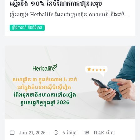
ស្មើរនឹង ១០% នៃចំណែកភាគហ៊ុនសរុប
(ភ្នំពេញ)៖ Herbalife ដែលជាក្រុមហ៊ុន សហគមន៍ និងវេទិកាភ្ជាប់ទំនាក់ទំនង លំដាប់ថ្នាក់ពិភពលោក ផ្នែកសុខភាព និងសុខុមាលភាពនៅថ្ងៃនេះបានប្រកាសថា កីឡាករអន្តរជាតិលោក Cristiano Ronaldo បានទិញយកភាគហ៊ុន ១០% នៅក្នុងក្រុមហ៊ុន HBL Pro2col Software, LLC ដែលជាក្រុមហ៊ុនបុត្រសម្ព័ន្ធកាន់កាប់ទាំងស្រុងដោយក្រុមហ៊ុន Herbalife និងជាម្ចាស់កាន់កាប់បច្ចេកវិទ្យា Pro2col។ Pro2col គឺជាប្រព័ន្ធប្រតិបត្តិការសុខភាព និងសុខុមាលភាពផ្ទាល់ខ្លួនតាមបែបឌីជីថលជំនាន់ចុងក្រោយបង្អស់របស់ Herbalife ដែលត្រូវបានរចនាឡើងដើម្បីជំរុញការចូលរួមប្រចាំថ្ងៃ ការផ្លាស់ប្តូរឥរិយាបថប្រកបដោយនិរន្តរភាព និងលទ្ធផលដែលអាចវាស់វែងបាន តាមរយៈវិធីសាស្ត្រសុខុមាលភាពដែលផ្អែកលើទិន្នន័យដែលមានរចនាសម្ព័ន្ធច្បាស់លាស់។ លោក Ronaldo បានវិនិយោគទឹកប្រាក់ចំនួន ៧.៥ លានដុល្លារ រួមជាមួយការប្តេជ្ញាចិត្តក្នុងការផ្តល់នូវសេវាកម្ម និងសិទ្ធិឧបត្ថម្ភដល់ Pro2col Software។ ការវិនិយោគនេះសបញ្ជាក់ឱ្យឃើញពីការប្តេជ្ញាចិត្តរបស់លោកចំពោះសុខភាព និងអាហារូបត្ថម្ភ។ វាក៏ឆ្លុះបញ្ចាំងពីទំនុកចិត្តរបស់លោកចំពោះអនាគតនៃអាហារូបត្ថម្ភផ្ទាល់ខ្លួន និងចក្ខុវិស័យរបស់ Herbalife ក្នុងការធ្វើឱ្យកម្មវិធីសុខុមាលភាពផ្ទាល់ខ្លួននេះ អាចត្រូវបានប្រើប្រាស់បានទូលំទូលាយទូទាំងពិភពលោក ដោយរួមបញ្ចូលគ្នានូវបច្ចេកវិទ្យាច្នៃប្រឌិត និងសហគមន៍អ្នកចែកចាយដ៏ធំរបស់យើង។ Herbalife បានក្លាយជាដៃគូអាហារូបត្ថម្ភរបស់លោក Ronaldo ចាប់តាំងពីឆ្នាំ ២០១៣ មកម្ល៉េះ ដោយលោកបានដើរតួចយ៉ាងសំខាន់ក្នុងការចូលរួមជម្រុញការប្រើប្រាស់អាហារូបត្ថម្ភឱ្យកាន់តែប្រសើរឡើងនៅទូទាំងពិភពលោក។ កន្លងមក Herbalife និងលោក Ronaldo បានសហការគ្នាលើការដាក់ចេញនូវផលិតផល Herbalife24® CR7 Drive ដែលជាភេសជ្ជៈកីឡាដែលត្រូវបានបង្កើតឡើងដើម្បីបំពេញតម្រូវការអាហារូបត្ថម្ភ និងតម្រូវការសម្រាប់ការលេងកីឡារបស់វីរបុរសបាល់ទាត់ពិភពលោករូបនេះ និងផ្តល់អត្ថប្រយោជន៍ដល់កីឡាករគ្រប់កម្រិតនៅជុំវិញពិភពលោក។ លោក Stephan Gratziani អគ្គនាយកប្រតិបត្តិក្រុមហ៊ុន Herbalife បានមានប្រសាសន៍ថា៖ «លោក Cristiano គឺជាដៃគូដ៏មានតម្លៃអស់រយៈពេលជាងមួយទសវត្សរ៍មកហើយ ហើយការសម្រេចចិត្តរបស់លោកក្នុងការទិញយកភាគហ៊ុននៅក្នុង Pro2col គឺជាចំណុចរបត់ដ៏សំខាន់មួយនៅក្នុងទំនាក់ទំនងរបស់យើង»។ «ការវិនិយោគរបស់លោកឆ្លុះបញ្ចាំងពីជំនឿរួមគ្នាលើឥទ្ធិពលនៃអាហារូបត្ថម្ភ ទិន្នន័យ បញ្ញាសិប្បនិម្មិត និងការលើកកម្ពស់ការយល់ដឹងផ្ទាល់ខ្លួន ដើម្បីជំរុញឱ្យលទ្ធផលសុខភាពបុគ្គលកាន់តែប្រសើរឡើងៗ ក៏ដូចជាពង្រឹងទំនុកចិត្តរបស់លោកទៅលើរបស់ Pro2col​ ផងដែរ»។ Pro2col ប្រើប្រាស់ទិន្នន័យផ្ទាល់ខ្លួនរបស់បុគ្គលម្នាក់ៗ ដើម្បីបង្កើតផែនការសុខុមាលភាពជាក់លាក់សម្រាប់បុគ្គលនោះ ជាមួយនឹងប្រព័ន្ធតាមដានអាហារូបត្ថម្ភឆ្លាតវៃ។ កម្មវិធីនេះអាចសម្របខ្លួនទៅទៅតាមរបៀបរស់នៅរបស់បុគ្គលម្នាក់ៗ ដែលវានឹងធ្វើឱ្យកម្មវិធីសុខុមាលក្លាយជារឿងសាមញ្ញ និងមានលក្ខណៈឯកជន។ ចំណុចស្នូលរបស់វាគឺ Pro2Score ដែលជាប្រព័ន្ធវាយតម្លៃសុខុមាលភាព នឹងតាមដានចំណុចសំខាន់ៗ ដែលត្រូវបានរចនាឡើងដើម្បីផ្តល់នូវភាពច្បាស់លាស់ ការលើកទឹកចិត្ត និងទិន្នន័យដែលអាចយកមកអនុវត្តបានជាក់ស្តែង។លើសពីនេះទៅទៀត Pro2col ក៏ផ្តល់ជូនអ្នកចែកចាយឯករាជ្យរបស់ Herbalife នូវឧបករណ៍ចាំបាច់ និងចំណេះដឹងបន្ថែមអំពីវេទិកានេះ ដើម្បីជួយគាំទ្រដល់អតិថិជនរបស់ពួកគេឱ្យទទួលបាននូវកម្មវិធីសុខុមាលភាពផ្ទាល់ខ្លួនដែលអាចចូលប្រើប្រាស់បានដោយងាយ និងអាចពង្រីកវិសាលភាពបានវែងឆ្ងាយបន្តទៀត។ លោក Cristiano Ronaldo បានមានប្រសាសន៍ថា៖ «បន្ទាប់ពីបានរួមរស់ជាមួយគ្នាអស់រយៈពេលជាងមួយទសវត្សរ៍ ទំនាក់ទំនងរបស់យើងមានមូលដ្ឋានលើទំនុកចិត្ត និងចក្ខុវិស័យរួមគ្នា។ ការវិនិយោគលើ Pro2col វាហាក់បីដូចជាការវិវត្តន៍តាមបែបធម្មជាតិដូច្នោះ។ ក្រៅតែអំពីការរតំណាងឱ្យ Herbalife នេះគឺជាការជួយរៀបចំ និងពង្រីកវេទិកាមួយដែលអាចផ្លាស់ប្តូររបៀបដែលមនុស្សអាចយកចិត្តទុកដាក់ទៅលើសុខភាព និងសុខុមាលភាពរបស់ពួកគេបានយ៉ាងពិតប្រាកដ»។ លោកក៏មានប្រសាសន៍បន្ថែមទៀតផងដែរថា «ខ្ញុំបានឃើញដោយផ្ទាល់ភ្នែកពីរបៀបដែល Herbalife រួមបញ្ចូលគ្នាទាំងវិទ្យាសាស្ត្រ ការច្នៃប្រឌិត និងការគាំទ្រដែលមានលក្ខណៈឯកជន ដើម្បីធ្វើឱ្យបញ្ហាសុខភាព និងសុខុមាលភាពកាន់តែងាយស្រួលចូលប្រើប្រាស់។ ការធ្វើការងាររួមគ្នាជាមួយ Herbalife ដើម្បីបង្កើតអ្វីមួយដែលមានឥទ្ធិពលយូរអង្វែង គឺជាអ្វីដែលជំរុញទឹកចិត្តខ្ញុំនៅក្នុងដំណាក់កាលនៃអាជីពរបស់ខ្ញុំនេះ»។ Pro2col គាំទ្រដល់យុទ្ធសាស្ត្ររយៈពេលវែងរបស់ Herbalife ក្នុងការក្លាយជាវេទិកាសុខភាព និងសុខុមាលភាពដែលតភ្ជាប់គ្នា និងផ្អែកលើទិន្នន័យ ដោយរួមបញ្ចូលនូវផលិតផលដែលមានគុណភាព សហគមន៍ដ៏ធំបញ្ញាសិប្បនិម្មិត និងសមត្ថភាពឌីជីថល ដើម្បីបម្រើអតិថិជនទូទាំងពិភពលោកឱ្យកាន់តែប្រសើរឡើង។ Herbalife បានចាប់ផ្តើមការសាកល្បង (beta rollout) Pro2col ជាដំណាក់កាលជាយុទ្ធសាស្ត្រ ដោយមានគោលបំណងប្រមូលការយល់ដឹងពីអ្នកប្រើប្រាស់ក្នុងទីផ្សារ ដែលនឹងគាំទ្រដល់ការចេញផ្សាយជាលក្ខណៈពាណិជ្ជកម្មកាន់តែទូលំទូលាយនាពេលអនាគល។ បច្ចុប្បន្ន ការចូលប្រើប្រាស់ដំណាក់កាលសាកល្បងនេះ មានសម្រាប់អ្នកចែកចាយ និងអតិថិជននៅក្នុងសហរដ្ឋអាមេរិក កាណាដា និងព័រតូរីកូតែប៉ុណ្ណោះ។ ក្រុមហ៊ុនរំពឹងថានឹងពង្រីកការចូលប្រើប្រាស់ដំណាក់កាលសាកល្បងទៅកាន់ទីផ្សារអន្តរជាតិបន្ថែមទៀត ដោយចាប់ផ្តើមពីទីផ្សារជ្រើសរើសក្នុងតំបន់ EMEA ក្នុងឆ្នាំ ២០២៦។ អំពីក្រុមហ៊ុន Herbalife ក្រុមហ៊ុន Herbalife (NYSE: HLF) គឺជាក្រុមហ៊ុនសុខភាព និងសុខុមាលភាពឈានមុខគេ និងជាសហគមន៍ដែលកំពុងផ្លាស់ប្តូរជីវិតរបស់មនុស្សជាមួយនឹងផលិតផលអាហារូបត្ថម្ភដ៏អស្ចារ្យ និងជាឱកាសអាជីវកម្មសម្រាប់អ្នកសមាជិកឯករាជ្យរបស់ខ្លួនចាប់តាំងពីឆ្នាំ 1980។ ក្រុមហ៊ុនផ្តល់ជូននូវផលិតផលដែលគាំទ្រដោយវិទ្យាសាស្រ្តដល់អ្នកប្រើប្រាស់នៅក្នុងទីផ្សារជាង90។ តាមរយៈសមាជិកឯករាជ្យដែលផ្តល់ជូននូវការបណ្តុះបណ្តាលមួយទល់មួយ និងផ្តល់ការគាំទ្រសហគមន៍ដោយបំផុសគំនិតឱ្យអតិថិជនប្រកាន់ខ្ជាប់នូវរបៀបរស់នៅដែលមានភាពសកម្ម។
ព្រឹត្តិការណ៍ និងព័ត៌មាន
|
|
Jan 21, 2026
6 ខែមុន
11.4K មើល