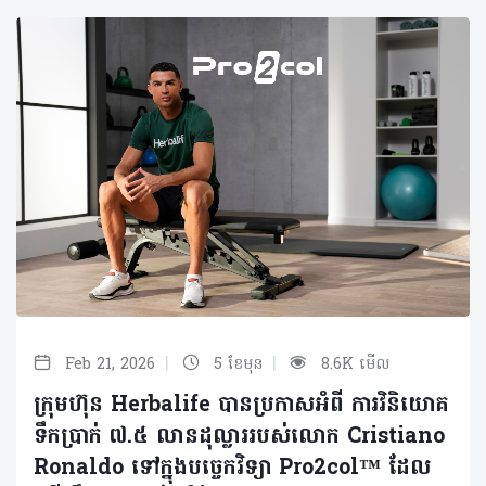
|
|
Feb 21, 2026
5 ខែមុន
8.6K មើល
ក្រុមហ៊ុន Herbalife បានប្រកាសអំពី ការវិនិយោគ
ទឹកប្រាក់ ៧.៥ លានដុល្លាររបស់លោក Cristiano
Ronaldo ទៅក្នុងបច្ចេកវិទ្យា Pro2col™ ដែល