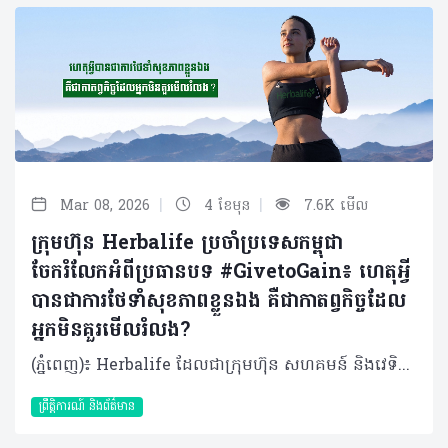
|
|
Mar 08, 2026
4 ខែមុន
7.6K មើល
ក្រុមហ៊ុន Herbalife ប្រចាំប្រទេសកម្ពុជា
ចែករំលែកអំពីប្រធានបទ #GivetoGain៖ ហេតុអ្វី
បានជាការថែទាំសុខភាពខ្លួនឯង គឺជាកាតព្វកិច្ចដែល
អ្នកមិនគួរមើលរំលង?
(ភ្នំពេញ)៖ Herbalife ដែលជាក្រុមហ៊ុន សហគមន៍ និងវេទិកាភ្ជាប់ទំនាក់ទំនង លំដាប់ថ្នាក់ពិភពលោក ផ្នែកសុខភាព និងសុខុមាលភាពបានចែករំលែកអំពី មូលហេតុដែលការថែទាំសុខភាពខ្លួនឯង គឺជាកាតព្វកិច្ចដែលអ្នកមិនគួរមើលរំលង។ ខណៈដែលយើងប្រារព្ធទិវានារីអន្តរជាតិឆ្នាំ ២០២៦ ប្រធានបទ #GiveToGain លើកទឹកចិត្តឱ្យមានការផ្លាស់ប្តូរវិជ្ជមានយូរអង្វែង មិនត្រឹមតែសម្រាប់អ្នកដទៃប៉ុណ្ណោះទេ ប៉ុន្តែគឺសម្រាប់ខ្លួនយើងផ្ទាល់ផងដែរ។ នៅក្នុងគ្រួសារជាច្រើននៅតំបន់អាស៊ីប៉ាស៊ីហ្វិក ស្ត្រីតែងតែរ៉ាប់រងតួនាទីជាច្រើនក្នុងពេលតែមួយ ជាអ្នកជំនាញនៅកន្លែងធ្វើការ ជាអ្នកសម្រេចចិត្តចំពោះកិច្ចការនានានៅផ្ទះ ហើយក៏ជាបង្គោលដ៏រឹងមាំផ្នែកស្មារតីសម្រាប់សមាជិកគ្រួសារទាំងមូលផងដែរ។ ការទទួលខុសត្រូវច្រើនទាំងនេះ តែងតែធ្វើឱ្យមានការទទួលទានអាហារមិនដិតដល់ ឬទាំងប្រញាប់ប្រញាល់ គេងមិនបានគ្រប់គ្រាន់ ភាពតានតឹងកើនឡើង ដែលនាំឱ្យសុខភាព និងសុខុមាលភាពធ្លាក់ចុះ ហើយជារឿយៗច្រើនតែត្រូវបានមើលរំលង។ ក្នុងនាមជាសមាជិកនៃក្រុមប្រឹក្សាយោបល់ផ្នែករបបអាហាររបស់ Herbalife ដែលធ្វើការជាមួយប្រទេសក្នុងតំបន់អាស៊ីប៉ាស៊ីហ្វិក មានការពិតមួយដែលខ្ញុំសង្កេតឃើញម្តងហើយម្តងទៀត៖ នៅពេលដែលស្ត្រីចាប់ផ្តើមវិនិយោគលើសុខភាពផ្ទាល់ខ្លួន គ្រួសារ កន្លែងធ្វើការ និងមនុស្សជំនាន់ក្រោយរបស់ពួកគេក៏ទទួលបានផលប្រយោជន៍ផងដែរ។ តាមរយៈការធ្វើការយ៉ាងជិតស្និទ្ធជាមួយស្ត្រីដែលត្រូវរ៉ាប់រងការទទួលខុសត្រូវច្រើន ប្រធានបទ #GiveToGain បានគូសបញ្ជាក់ពីការពិតដ៏សាមញ្ញមួយ៖ ការថែទាំសុខភាពខ្លួនឯង គឺជាមធ្យោបាយដ៏មានប្រសិទ្ធភាពបំផុតមួយ ដើម្បីរក្សាថាមពល និងភាពធន់ដែលចាំបាច់សម្រាប់ទ្រទ្រង់ទាំងការងារ និងគ្រួសារ។ ការផ្តល់ឱ្យរាងកាយ៖ តួនាទីនៃអាហារូបត្ថម្ភ និងជាតិទឹក ស្ត្រីនៅទូទាំងតំបន់ ក៏កំពុងប្រឈមមុខនឹងបញ្ហាអាហារូបត្ថម្ភដែលគួរឱ្យកត់សម្គាល់។ របាយការណ៍នានាបង្ហាញថា អត្រាលើសទម្ងន់ចំពោះមនុស្សពេញវ័យមានការកើនឡើងជាលំដាប់ ខណៈដែលបញ្ហាកុមារក្រិន និងជំងឺស្លេកស្លាំងនៅតែបន្តរីករាលដាលក្នុងចំណោមស្ត្រីក្នុងវ័យបន្តពូជ។ បន្ទុកទ្វេដងនេះប៉ះពាល់ដល់គ្រប់ទិដ្ឋភាពទាំងអស់ចាប់តាំងពីសុខភាពមាតា និងទារក រហូតដល់ថាមពលប្រចាំថ្ងៃ និងភាពរឹងមាំផ្នែកស្មារតី ដែលកាន់តែបញ្ជាក់ពីភាពចាំបាច់សម្រាប់ស្ត្រី ក្នុងការយកចិត្តទុកដាក់ពីសុខភាព និងសុខុមាលភាពរបស់ខ្លួនតាមរយៈការជ្រើសរើសដ៏ត្រឹមត្រូវ និងប្រកបដោយការយល់ដឹង។ អាហារូបត្ថម្ភគឺជាគ្រឹះនៃសុខភាព ដែលជួយទ្រទ្រង់ដល់កម្រិតថាមពល ស្ថិរភាពមេតាប៉ូលីស ប្រព័ន្ធភាពស៊ាំរឹងមាំ និងការឈានចូលវ័យជរាប្រកបដោយសុខភាពល្អពេញមួយជីវិតរបស់ស្ត្រី។ ការសិក្សានានាបានបង្ហាញថា កង្វះមីក្រូសារជាតិ ជាពិសេសជាតិដែក ហ្វូឡាត (folate) និងវីតាមីន B12 គឺជារឿងធម្មតាក្នុងចំណោមស្ត្រីក្នុងវ័យបន្តពូជនៅទូទាំងអាស៊ី បើទោះបីជាពួកគេទទួលបានបរិមាណកាឡូរីគ្រប់គ្រាន់ក៏ដោយ។ ការញ៉ាំទឹកឱ្យបានគ្រប់គ្រាន់ (ប្រហែល ២ លីត្រក្នុងមួយថ្ងៃ) ជួយឱ្យរាងកាយប្រើប្រាស់សារធាតុចិញ្ចឹមបានល្អ និងរក្សាមុខងារប្រចាំថ្ងៃ។ ដើម្បីរក្សាសុខភាពឱ្យបានល្អ ស្ត្រីគួរទម្លាប់យកទឹកតាមខ្លួន ជ្រើសរើសភេសជ្ជៈដែលមានជាតិស្ករទាប និងកម្រិតការញ៉ាំជាតិកាហ្វេអ៊ីនឱ្យបានសមស្រប ដើម្បីកុំឱ្យប៉ះពាល់ដល់តុល្យភាពជាតិទឹកក្នុងរាងកាយ។ ការផ្លាស់ប្តូរអ័រម៉ូន កំណត់តម្រូវការអាហារូបត្ថម្ភ ពេញមួយជីវិតរបស់ស្ត្រី តម្រូវការអាហារូបត្ថម្ភវិវឌ្ឍទៅតាមការផ្លាស់ប្តូរអ័រម៉ូន។ ឧទាហរណ៍៖ ក្នុងអំឡុងពេលមានរដូវ៖ ការបាត់បង់ជាតិដែកជាទៀងទាត់បានបង្កើនតម្រូវការអាហារដែលសម្បូរជាតិដែក ដូចជា សាច់គ្មានខ្លាញ់ សណ្តែកលីងទីល (lentils) សណ្តែកគ្រប់ប្រភេទ បន្លែស្លឹកបៃតង និងគ្រាប់ធញ្ញជាតិដែលបន្ថែមសារធាតុចិញ្ចឹម។ ការទទួលទានអាហារទាំងនេះ រួមជាមួយផ្លែឈើ និងបន្លែដែលសម្បូរវីតាមីន C នឹងជួយបង្កើនប្រសិទ្ធភាពនៃការបឺតស្រូបជាតិដែកចូលទៅក្នុងរាងកាយ។ ដំណាក់កាលអស់រដូវ៖ នាំមកនូវការប្រែប្រួលអ័រម៉ូន និងការផ្លាស់ប្តូរប្រព័ន្ធមេតាប៉ូលីស ដែលបង្កើនហានិភ័យនៃជំងឺសរសៃឈាមបេះដូង។ ដើម្បីទប់ស្កាត់បញ្ហានេះ ស្ត្រីគួរផ្ដោតលើការញ៉ាំបន្លែ ផ្លែឈើ និងអាហារសម្បូរអូមេហ្គា-៣ (ដូចជាត្រី និងគ្រាប់ធញ្ញជាតិ) ដើម្បីរក្សាកម្រិតកូឡេស្តេរ៉ុលឱ្យមានតុល្យភាព បន្ថែមពីនេះការញ៉ាំអាហារដែលមានជាតិសរសៃខ្ពស់ (ដូចជា សណ្តែក ផ្លែប៉ោមជាដើម) នឹងជួយគ្រប់គ្រងជាតិខ្លាញ់ក្នុងឈាម និងជួយឱ្យឆាប់ឆ្អែត ដែលមានប្រយោជន៍ខ្លាំងក្នុងការរក្សារាង និងទម្ងន់។ ចាប់ពីវ័យ ៤០ ឆ្នាំឡើងទៅ៖ ការថយចុះអរម៉ូនអ៊ឹស្ត្រូសែន (estrogen) អាចពន្លឿនការបាត់បង់កម្លាំងសាច់ដុំតាមអាយុ (sarcopenia)។ ការធ្វើសកម្មភាពរាងកាយឱ្យបានគ្រប់គ្រាន់ រួមទាំងការហាត់ប្រាណដែលផ្តោតលើការពង្រឹងកម្លាំង (resistance training) និងការទទួលទានប្រូតេអ៊ីនគ្រប់គ្រាន់ គឺចាំបាច់ណាស់សម្រាប់រក្សាសាច់ដុំ និងកម្លាំង។ ការប្រើប្រាស់អាហារបំប៉នអាចជួយបំពេញចន្លោះខ្វះខាតនៃរបបអាហារ ប៉ុន្តែគួរតែត្រូវបានរៀបចំឡើងឱ្យស្របតាមតម្រូវការបុគ្គល និងណែនាំដោយអ្នកជំនាញ ឬគ្រូបង្វឹកដែលមានការបណ្តុះបណ្តាលត្រឹមត្រូវ។ ទំនាក់ទំនងរវាងភាពតានតឹង ការគេង និងការគ្រប់គ្រងទម្ងន់ ការគេងលក់ស្កប់ស្កល់ ការហាត់ប្រាណ និងការគ្រប់គ្រងស្ត្រេស គឺជាកត្តាដែលមិនអាចខ្វះបានក្នុងការរក្សាទម្ងន់ និងសម្រស់ស្បែក។ ការអនុវត្តទម្លាប់ទាំងនេះឱ្យបានជាប់លាប់ នឹងជួយឱ្យអ័រម៉ូនមានតុល្យភាព ជម្រុញប្រព័ន្ធដុតរំលាយអាហារ និងជួយឱ្យរាងកាយមានសមត្ថភាពជួសជុលកោសិកាដែលខូចខាតឡើងវិញបានយ៉ាងល្អ។ ការហាត់ប្រាណកម្រិតមធ្យម ១៥០ នាទីក្នុងមួយសប្តាហ៍ រួមជាមួយលំហាត់ប្រាណដែលផ្តោតលើការពង្រឹងកម្លាំង ជួយពង្រឹងសរសៃឈាមបេះដូង សាច់ដុំ ឆ្អឹង និងគុណភាពនៃការគេង ដែលជាកត្តាចាំបាច់បំផុតសម្រាប់ស្ត្រីវ័យអស់រដូវ។ បន្ថែមពីនេះ ការគេងឱ្យទៀងពេល និងការកាត់បន្ថយការប្រើទូរស័ព្ទមុនចូលគេង គឺជាគ្រឹះដ៏សំខាន់ក្នុងការទ្រទ្រង់ប្រព័ន្ធដុតរំលាយអាហារ ជួយដល់ការគ្រប់គ្រងទម្ងន់ និងធានាបាននូវវ័យជរាដែលមានសុខភាពល្អ។ របបអាហារត្រឹមត្រូវ (ដូចជាអូមេហ្គា-៣ ញ៉ាំទឹកឱ្យគ្រប់គ្រាន់ និងទៀងពេល) ជួយកាត់បន្ថយស្ត្រេស ធ្វើឱ្យគេងលក់ស្រួល និងរក្សាតុល្យភាពអារម្មណ៍ឱ្យបានល្អ ទោះបីជាត្រូវប្រឈមនឹងសម្ពាធការងារប្រចាំថ្ងៃក៏ដោយ។ ការស្រាវជ្រាវក៏បានរកឃើញដែរថា ការគាំទ្រពីសង្គមជួយឱ្យស្ត្រីមានផ្លូវចិត្តល្អ និងដោះស្រាយបញ្ហាបានពូកែ។ កាលណាស្ត្រីមានសុខភាពល្អ វានឹងជម្រុញឱ្យគ្រួសារ សហគមន៍ និងសេដ្ឋកិច្ចទាំងមូល រីកចម្រើន និងរឹងមាំទៅតាមនោះដែរ។ សរុបសេចក្តីមកវិញ សុខុមាលភាពក្នុងរយៈពេលយូរអង្វែង កើតចេញពីការជ្រើសរើសថែទាំ និងចិញ្ចឹមបីបាច់រាងកាយឱ្យបានទៀងទាត់ជារៀងរាល់ថ្ងៃ ជាជាងការចាំទាល់តែមានរោគសញ្ញាឈឺទើបចាប់ផ្តើមការពារ។ អំពីក្រុមហ៊ុន Herbalife ក្រុមហ៊ុន Herbalife (NYSE: HLF) គឺជាក្រុមហ៊ុនសុខភាព និងសុខុមាលភាពឈានមុខគេ និងជាសហគមន៍ដែលកំពុងផ្លាស់ប្តូរជីវិតរបស់មនុស្សជាមួយនឹងផលិតផលអាហារូបត្ថម្ភដ៏អស្ចារ្យ និងជាឱកាសអាជីវកម្មសម្រាប់សមាជិកឯករាជ្យរបស់ខ្លួនចាប់តាំងពីឆ្នាំ 1980។ ក្រុមហ៊ុនផ្តល់ជូននូវផលិតផលដែលគាំទ្រដោយវិទ្យាសាស្រ្តដល់អ្នកប្រើប្រាស់នៅក្នុងទីផ្សារជាង 90។ តាមរយៈសមាជិកឯករាជ្យដែលផ្តល់ជូននូវការបណ្តុះបណ្តាលមួយទល់មួយ និងផ្តល់ការគាំទ្រសហគមន៍ដោយបំផុសគំនិតឱ្យអតិថិជនប្រកាន់ខ្ជាប់នូវរបៀបរស់នៅដែលមានភាពសកម្ម។
ព្រឹត្តិការណ៍ និងព័ត៌មាន