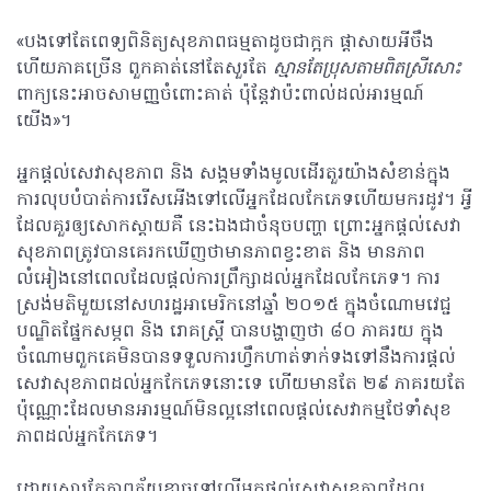
«បងទៅតែពេទ្យពិនិត្យសុខភាពធម្មតាដូចជាក្អក ផ្តាសាយអីចឹង
ហើយភាគច្រើន ពួកគាត់នៅតែសួរតែ
ស្មានតែប្រុសតាមពិតស្រីសោះ
ពាក្យនេះអាចសាមញ្ញចំពោះគាត់ ប៉ុន្តែវាប៉ះពាល់ដល់អារម្មណ៍
យើង»។
អ្នកផ្តល់សេវាសុខភាព និង​ សង្គមទាំងមូលដើរតួរយ៉ាងសំខាន់ក្នុង
ការលុបបំបាត់ការរើសអើងទៅលើអ្នកដែលកែភេទហើយមករដូវ។ អ្វី
ដែលគួរឲ្យសោកស្តាយគឺ នេះឯងជាចំនុចបញ្ហា ព្រោះអ្នកផ្តល់សេវា
សុខភាពត្រូវបានគេរកឃើញថាមានភាពខ្វះខាត និង មានភាព
លំអៀងនៅពេលដែលផ្តល់ការព្រឹក្សាដល់អ្នកដែលកែភេទ។ ការ
ស្រង់មតិមួយនៅសហរដ្ឋអាមេរិកនៅឆ្នាំ ២០១៥ ក្នុងចំណោមវេជ្ជ
បណ្ឌិតផ្នែកសម្ភព និង រោគស្រ្តី បានបង្ហាញថា ៨០​ ភាគរយ ក្នុង
ចំណោមពួកគេមិនបានទទួលការហ្វឹកហាត់ទាក់ទងទៅនឹងការផ្តល់
សេវាសុខភាពដល់អ្នកកែភេទនោះទេ ហើយមានតែ ២៩ ភាគរយតែ
ប៉ុណ្ណោះដែលមានអារម្មណ៍មិនល្អនៅពេលផ្តល់សេវាកម្មថែទាំសុខ
ភាពដល់អ្នកកែភេទ។
ដោយសារតែភាពភ័យខ្លាចទៅលើអ្នកផ្តល់សេវាសុខភាពដែល