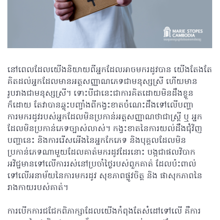
នៅពេលដែលយើងនិយាយពីអ្នកដែលអាចមករដូវបាន យើងតែងតែ
គិតដល់អ្នកដែលមានអត្តសញ្ញាណភេទជាមនុស្សស្រី ហើយមាន
រូបរាងជាមនុស្សស្រី។ ទោះបីជានេះជាការគិតដោយមិនដឹងខ្លួន
ក៏ដោយ តែវាបានឆ្លុះបញ្ចាំងពីកង្វះខាតចំណេះដឹងទៅលើបញ្ហា
ការមករដូវរបស់អ្នកដែលមិនប្រកាន់អត្តសញ្ញាណថាជាស្រ្តី ឬ អ្នក
ដែលមិនប្រកាន់ភេទច្បាស់លាស់។ កង្វះខាតនៃការយល់ដឹងជុំវិញ
បញ្ហានេះ និង​ការរើសអើងនៃអ្នកកែភេទ និង​បុគ្គលដែលមិន
ប្រកាន់ភេទណាមួយដែលគាត់មករដូវដែរនោះ បង្កជាផលវិបាក
អវិជ្ជមានទៅលើការរស់នៅប្រចាំថ្ងៃរបស់ពួកគាត់ ដែលប៉ះពាល់
ទៅលើអនាម័យនៃការមករដូវ សុខភាពផ្លូវចិត្ត និង ផាសុកភាពនៃ
រាងកាយរបស់គាត់។
ការបើកការជជែកពិភាក្សាដែលយើងកំពុងតែសំដៅទៅលើ គឺការ