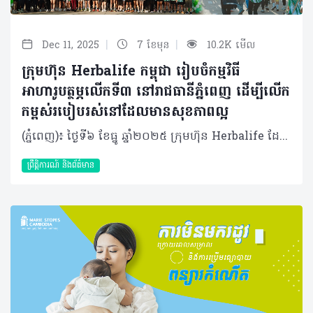
|
|
Dec 11, 2025
7 ខែមុន
10.2K មើល
ក្រុមហ៊ុន Herbalife កម្ពុជា រៀបចំកម្មវិធី
អាហារូបត្ថម្ភលើកទី៣ នៅរាជធានីភ្នំពេញ ដើម្បីលើក
កម្ពស់របៀបរស់នៅដែលមានសុខភាពល្អ
(ភ្នំពេញ)៖ ថ្ងៃទី៦ ខែធ្នូ ឆ្នាំ២០២៥ ក្រុមហ៊ុន Herbalife ដែលជាក្រុមហ៊ុនសហគមន៍ និងវេទិកាភ្ជាប់ទំនាក់ទំនង លំដាប់ថ្នាក់ពិភពលោក ផ្នែកសុខភាព និងសុខុមាលភាព បានរៀបចំ កម្មវិធីអាហារូបត្ថម្ភលើកទី៣នៅលើទឹកដីកោះនរា រាជធានីភ្នំពេញ។ គំនិតផ្តួចផ្តើមនៃកម្មវិធីនេះ មានគោលបំណងបំពាក់បំប៉ន និងពង្រឹងនូវចំណេះដឹងចាំបាច់អំពីអាហារូបត្ថម្ភ និងតួនាទីដ៏សំខាន់របស់វាក្នុងសុខភាពទូទៅ និងសុខុមាលភាពប្រចាំថ្ងៃក៏ដូចជាចូលរួមលើកទឹកចិត្តឱ្យមានការទទួលយកនូវទម្លាប់រស់នៅដែលមានសុខភាពល្អ និងសកម្មផងដែរ។ កម្មវិធីអាហារូបត្ថម្ភលើកទី៣ នៅរាជធានីភ្នំពេញ បានទាក់ទាញអ្នកចូលរួមរាប់រយនាក់ ដែលក្នុងចំណោមពួកគេជាច្រើននាក់មានឱកាសទទួលបានការណែនាំអំពីអាហារូបត្ថម្ភ និងកាយសម្បទាផ្ទាល់ខ្លួនពីអ្នកជំនាញសុខភាព និងអាហារូបត្ថម្ភកំពូលៗ ក៏ដូចជាទទួលបានការប្រឹក្សាយោបល់ជាមួយគ្រូពេទ្យជំនាញដោយឥតគិតថ្លៃផងដែរ។ នៅក្នុងព្រឹត្តិការណ៍នេះ ក៏មានរួមបញ្ចូលនូវសកម្មភាពកំសាន្តសប្បាយៗជាច្រើនទៀតផងដែរ ដែលរួមមាន ការរត់លេងកម្សាន្ត 5K (5K Fun Run), ការទទួលទានអាហារក្រឡុកដោយឥតគិតថ្លៃ, ការរាំ Zumba, Experience Pass(បាល់ទាត់ខ្នាតតូច, បាល់ទាត់លើតុ, វាយសី, កីឡាបាល់បោះ), មាតិកាចែករំលែកអំពីសុខភាព (Doctor Talk) ដោយ លោកវេជ្ជបណ្ឌិត និត ប៊ុនតុងយី, ការពិគ្រោះយោបល់សុខភាពដោយឥតគិតថ្លៃពីវេជ្ជបណ្ឌិតមកពីមន្ទីរពេទ្យសកល និង ការ៉េម F1 ដែលធ្វើពីផលិតផល Formula 1 របស់យើងផ្ទាល់តែម្តង។ លើសពីនេះទៅទៀត ស្តង់បង្ហាញរបស់ក្រុមហ៊ុន Herbalife កម្ពុជា នៅក្នុងព្រឹត្តិការណ៍នេះបានជម្រុញការពិភាក្សា និងសកម្មភាពដែលផ្តោតលើសុខភាព និងអាហារូបត្ថម្ភ ដោយបានទាក់ទាញអ្នកចូលរួមយ៉ាងច្រើនកុះករ។ លោក Vu Van Thang ប្រធានចាត់ការទូទៅក្រុមហ៊ុន Herbalife ប្រចាំប្រទេសវៀតណាម និងកម្ពុជា បានថ្លែងថា៖ «យើងពិតជារីករាយខ្លាំងណាស់ដែលកម្មវិធីអាហារូបត្ថម្ភនៅរាជធានីភ្នំពេញបន្តទទួលបានការគាំទ្រយ៉ាងខ្លាំងពីសាធារណជន។ គំនិតផ្តួចផ្តើមនេះគឺជាសក្ខីភាពមួយទៀតចំពោះការប្តេជ្ញាចិត្តមិនរាថយរបស់យើងក្នុងការលើកកម្ពស់ស្មារតី សុខភាព និងសុខុមាលភាព និងសហគមន៍នៅក្នុងប្រទេសកម្ពុជា តាមរយៈការលើកទឹកចិត្តសាធារណជនឱ្យទទួលយកនូវរបៀបរស់នៅដែលមានសុខភាពល្អ និងសកម្ម។ ពួកយើងក៏មានមោទកភាពយ៉ាងរីករាយផងដែរ ដែលអ្នកចែកចាយឯករាជ្យ និងបុគ្គលិកទាំងអស់របស់យើងបានចូលរួមខ្នះខ្នែងយ៉ាងសកម្មនៅក្នុងព្រឹត្តិការណ៍នេះ»។ កម្មវិធីអាហារូបត្ថម្ភរបស់ក្រុមហ៊ុន Herbalife ត្រូវបានរៀបចំឡើងជាលើកដំបូងនៅក្នុងឆ្នាំ ២០២៣ ហើយក៏បានក្លាយជាព្រឹត្តិការណ៍សុខភាពសាធារណៈប្រចាំឆ្នាំមួយនៅក្នុងរាជធានីភ្នំពេញ ដែលទាក់ទាញការចូលរួមពីមនុស្សរាប់រយនាក់ទូទាំងប្រទេស។ អំពីក្រុមហ៊ុន Herbalife ក្រុមហ៊ុន Herbalife (NYSE: HLF) គឺជាក្រុមហ៊ុនសុខភាព និងសុខុមាលភាពឈានមុខគេ និងជាសហគមន៍ដែលកំពុងផ្លាស់ប្តូរជីវិតរបស់មនុស្សជាមួយនឹងផលិតផលអាហារូបត្ថម្ភដ៏អស្ចារ្យ និងជាឱកាសអាជីវកម្មសម្រាប់សមាជិកឯករាជ្យរបស់ខ្លួនចាប់តាំងពីឆ្នាំ 1980។ ក្រុមហ៊ុនផ្តល់ជូននូវផលិតផលដែលគាំទ្រដោយវិទ្យាសាស្រ្តដល់អ្នកប្រើប្រាស់នៅក្នុងទីផ្សារជាង 90។ តាមរយៈសមាជិកឯករាជ្យដែលផ្តល់ជូននូវការបណ្តុះបណ្តាលមួយទល់មួយ និងផ្តល់ការគាំទ្រសហគមន៍ដោយបំផុសគំនិតឱ្យអតិថិជនប្រកាន់ខ្ជាប់នូវរបៀបរស់នៅដែលមានភាពសកម្ម។
ព្រឹត្តិការណ៍ និងព័ត៌មាន