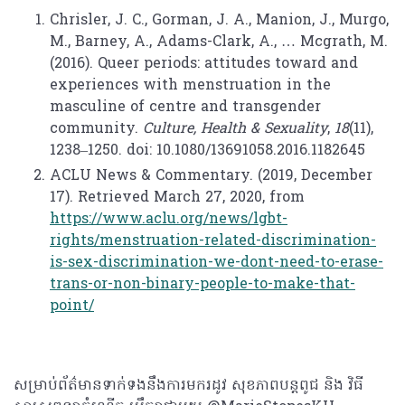
Chrisler, J. C., Gorman, J. A., Manion, J., Murgo,
M., Barney, A., Adams-Clark, A., … Mcgrath, M.
(2016). Queer periods: attitudes toward and
experiences with menstruation in the
masculine of centre and transgender
community.
Culture, Health & Sexuality
,
18
(11),
1238–1250. doi: 10.1080/13691058.2016.1182645
ACLU News & Commentary. (2019, December
17). Retrieved March 27, 2020, from
https://www.aclu.org/news/lgbt-
rights/menstruation-related-discrimination-
is-sex-discrimination-we-dont-need-to-erase-
trans-or-non-binary-people-to-make-that-
point/
សម្រាប់ព័ត៌មានទាក់ទងនឹងការមករដូវ សុខភាពបន្តពូជ និង វិធី