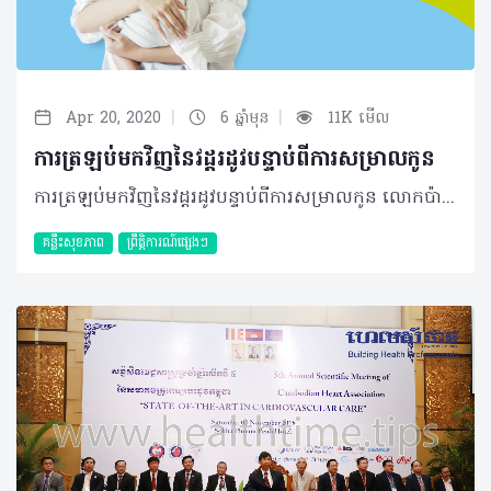
|
|
Apr 20, 2020
6 ឆ្នាំមុន
11K មើល
ការត្រឡប់មកវិញនៃវដ្តរដូវបន្ទាប់ពីការសម្រាលកូន
ការត្រឡប់មកវិញនៃវដ្តរដូវបន្ទាប់ពីការសម្រាលកូន លោកប៉ា និងអ្នកម៉ាក់ថ្មីថ្មោងអាចមានការបារម្ភច្រើនជាងធម្មតាបន្តិចនៅពេលដែលនិយាយ ពីប្រធានបទអំពី”អ្នកម្តាយ និងគភ៌”។ មុនពេលសម្រាលលោកប៉ា អ្នកម៉ាក់រមែងតែងតែព្រួយបារម្ភថា តើកូនរបស់ពួកគាត់នឹងកើត មកគ្រប់ លក្ខណៈ ឬអត់ ហើយថាតើម្តាយ និងកូនមានសុវត្ថិភាព ឬយ៉ាងណា? រីឯក្រោយពេលដែលសម្រាលរួចរាល់វិញ ជាពិសេសអ្នកម្តាយតែម្តងតែងតែសួរសំនួរដូចជា៖ «ហេតុអីបានទឹកដោះខ្ញុំមិនសូវចេញ?» ឬ «ហេតុអី ទឹកដោះខ្ញុំមានរសជាតិប្លែក?» (សំនួរនេះពិតជាធ្លាប់មានគេសួរមែនទេ?) ហើយសំនួរមួយទៀតដែលពេញ និយមដែរនោះគឺ៖ ហេតុអ្វីបានជាសម្រាលកូនហើយនៅតែមិនមានរដូវទៀត? ដូចនេះគ្លីនិក ម៉ារីស្តូបនឹងដោះស្រាយចម្ងល់មួយនេះជូនម៉ាក់ប៉ាទាំងអស់មិនថាថ្មី ឬចាស់នោះទេ។ អ្វីដែលអ្នកទាំងអស់គ្នាអាចមិននឹកស្មានដល់នោះ គឺបញ្ហាទាំងអស់នេះភាគច្រើនពាក់ព័ន្ធទៅនឹងបម្រែបម្រួលនៃ រាងកាយរបស់អ្នកម្តាយជាធម្មតានៅក្រោយពេលសម្រាលកូន ។ តើហេតុអ្វីបានជាខ្ញុំមិនមករដូវទៀតនៅក្រោយពេលសម្រាលកូនហើយ? ការមករដូវគឺជាព្រឹត្តិការណ៍មួយដែលបញ្ជាក់ថាអ្នកមានសមត្ថភាពក្នុងការមានកូនតាមរយៈបាតុភូតបញ្ចេញអូវ៉ុល​(ovulation) ឬ ស៊ុតរបស់ស្រ្តីនេះឯង។ នៅកំឡុងពេលដែលអ្នកម៉ាក់ពរពោះកូនរបស់អ្នកម៉ាក់ តាំងខ្លួននៅក្នុងថង់ដែលដុះចេញពីស្រទាប់ endometrium នៃស្បូន។ សុកដែលជាប់ទៅនឹងថង់ទារករមែង តែងតែបញ្ចេញ អរម៉ូនម្យ៉ាងហៅថា Progesterone ហើយអរម៉ូននេះឯងដែលទប់ស្កាត់បាតុភូតខ្ជាក់ចេញ នូវស៊ុត​ ឬអូវ៉ុល។ អ៊ីចឹងចុះពេលណាទៅទើបរដូវខ្ញុំត្រឡប់មកវិញ? ក្រោយពីសម្រាលកូនរួច អ្នកម៉ាក់ដែលសម្រេចចិត្តថាមិនបំបៅដោះកូននឹងមានរដូវវិញក្នុងកំឡុងពេល ៦ ទៅ​ ៨ សប្តាហ៍ក្រោយសម្រាល។ ប្រសិនបើជាអ្នកម៉ាក់បំបៅដោះកូន ពេលវេលានៃការមករដូវមានការយឺតយ៉ាវ គឺអាចរវាង ៣ ទៅ ៦ ឬ ៩ ខែ អាស្រ័យលើថាតើអ្នកម៉ាក់បំបៅដោះកូនបានទៀងទាត់ឬអត់។ អ្នកម្តាយមួយចំនួន ដែលបំបៅដោះកូនជាប់រហូត អាចនឹងមិនមានរដូវក្នុងកំឡុងពេលដែលបំបៅនោះតែម្តងហើយវានឹងមកវិញ ទៅពេលឈប់បំបៅ។ ជាធម្មតា ស្រ្តីដែលបំបៅដោះកូននឹងមករដូវយឺតជាងធម្មតា ដោយសារតែទឹកដោះភ្ញោចឲ្យខ្លួនប្រាណ បញ្ចេញ អរម៉ូនម្យ៉ាងហៅថា Prolactin។ Prolactin គឺជាអរម៉ូនម្យ៉ាងដែលមានភាពចាំបាច់ក្នុង ការផលិតទឹក ដោះម្តាយ ហើយវាក៏អាចទប់ស្កាត់អរម៉ូនដែលបង្កឲ្យមានការទម្លាក់ស៊ុតដែរ។ ដោយសារតែមិនមានអរម៉ូន ជម្រុញឲ្យមាន វដ្តរដូវ អ្នកម្តាយទាំងនោះត្រូវចាំពេលយូរបន្តិច។ តើនៅពេលដែលមានរដូវវិញមានការប៉ះពាល់ដល់ទឹកដោះដែរឬទេ? នៅពេលដែលរដូវរបស់អ្នកត្រឡប់មកវិញ អ្នកអាចចាប់អារម្មណ៍ថាមានបម្រែបម្រួលតិចតួចទាក់ទងនឹង ទឹកដោះ។ ឧទាហរណ៍៖ អ្នកអាចឃើញថាទឹកដោះរបស់អ្នកមកតិចជាងមុន ឬ ក៏ទារកមើលទៅហាក់បីដូចជា មិនសូវ មានចំណង់ក្នុងការបៅទឹកដោះ។ បម្រែបម្រួលនៃអរម៉ូនអាចធ្វើឲ្យទឹកដោះផ្លាស់ប្តូររសជាតិតិចតួច ឬ​ សណ្ឋាននៃទឹកដោះម្តាយ ប៉ុន្តែការប្រែប្រួលនេះតិចខ្លាំងណាស់ ហើយវាមិនបង្កជាផលអវិជ្ជមាន នោះទេ។ ហេតុអ្វីបានជាការមានកូនជាប់ៗគ្នាក្នុងរយៈពេលខ្លីមិនល្អចំពោះអ្នកម្តាយ និង ទារក? ទារកដែលត្រូវបានបង្កកំណើតក្នុងកំឡុងពេលតិចជាង ១២ខែបន្ទាប់ពីការសម្រាលចុងក្រោយរបស់ម្តាយរងនូវ ការកើនឡើងនៃហានិភ័យក្នុងការកើតមិនគ្រប់ខែ មានទម្ងន់តិចជាងទារកធម្មតា បាត់បង់ជីវិតនៅក្នុងផ្ទៃ និង ការស្លាប់ក្រោយពេលសម្រាល។ ហេតុដូច្នេះហើយ លោកឪពុកអ្នកម្តាយគួរតែរងចាំយ៉ាងហោចណាស់ក៏​ ១២ ខែដែរ សឹមយកកូនមួយទៀត។ តែនេះមិនមែនមានន័យថាហាមឃាត់មិនឲ្យរួមភេទនោះទេ។ អ្វីដែលអ្នកគួរធ្វើគឺការប្រើប្រាស់វិធីសាស្រ្តពន្យាកំណើត ឲ្យបានត្រឹមត្រូវ និងឆាប់រហ័ស។ នេះសំដៅទៅលើស្រ្តីដែលទើបតែធ្វើការរំលូតកូន ឬ រលូតកូនផងដែរ។ សូមចំណាំថា៖ទោះបីអ្នកមិន​បានពរពោះ​ដល់សម្រាលក្តី ក៏អ្នកទៅតែអាចមានសមត្ថភាពក្នុងការពរពោះម្តងទៀតក្នុងអំឡុងពេលខ្លីបំផុតដែរ។ ដូចនេះ ការប្រើ​វិធីសាស្រ្ត​ពន្យារកំណើតភ្លាមៗបន្ទាប់ពីសម្រាល ឬការរំលូ តកូន នឹងអាចជួយ កាត់បន្ថយហានិភ័យជាច្រើន។ ម៉ារីស្តូបអើយ! តើអ្នកអាចជួយណែនាំវិធីសាស្រ្តពន្យារកំណើតដ៏សក្តិសមបំផុតបានទេ? ប្រាកដណាស់។ មនុស្សមួយចំនួនធមានគំនិតអវិជ្ជមានចំពោះការប្រើប្រាស់វិធីសាស្រ្តពន្យារកំណើតនៅពេលដែល សម្រាល កូនរួចភ្លាមៗ។ ចំពោះការលេបថ្នាំគ្រាប់ពន្យារកំណើតវិញ គឺមិនសូវបានណែនាំចំពោះស្រ្តីដែលទើបតែសម្រាលកូននោះទេ ជាពិសេសក្នុងកំឡុងពេល ២១​ថ្ងៃដំបូង។ នៅក្នុងកំឡុងពេល ២១ ថ្ងៃនោះ ស្រ្តីមានហានិភ័យច្រើនជាងធម្មតាក្នុងការមានជំងឺកំណកឈាម។ វិធីសាស្រ្តពន្យារកំណើតដែលល្អ ហើយមានសុវត្ថិភាពជាងគេនោះ គឺវិធីសាស្រ្តពន្យារកំណើតរយៈពេលវែង ដូចជា ការដាក់កងក្នុងស្បូន (IUD) និង ការដាក់កងក្រោមស្បែក (implant)។ អ្នកអាចប្រើប្រាស់វិធីសាស្រ្តទាំងពីរនេះក្រោយពេលសម្រាលកូនភ្លាមៗ ឬ ក្នុងកំឡុងពេលក្រោយសម្រាលកូន ២១​ថ្ងៃក៏បាន។ តែកុំឲ្យយឺតយ៉ាវជាងនេះឲ្យសោះណា៎។ ដូចនេះកុំបារម្ភអី រដូវរបស់អ្នកនឹងមកវិញដូចធម្មតា។ ហើយប្រសិនជាអ្នកចង់មានការពរពោះដោយមានសុវត្ថិភាព និង ទារកដែលមានសុខភាពល្អ វាមានអត្ថប្រយោជន៍ក្នុងការរងចាំដោយប្រើប្រាស់វិធីសាស្រ្តពន្យារកំណើតឲ្យបាន ត្រឹមត្រូវ។ ការអត់ធ្មត់គឺជាគុណធម៌គួរប្រកាន់ជាប់ខ្លួន (Patience is virtue)។ ឯកសារយោង៖ Jackson, E., & Glasier, A. (2011). Return of Ovulation and Menses in Postpartum Nonlactating Women. Obstetrics & Gynecology, 117(3), 657–662. doi: 10.1097/aog.0b013e31820ce18c Women's Health Care Physicians. (2018, February). Retrieved from https://www.acog.org/Patients/FAQs/Postpartum-Birth-Control?IsMobileSet=false FSRH Guidline: Contraception After Pregnancy (January 2017) សម្រាប់ព័ត៌មានបន្ថែមវិធីសាស្រ្តពន្យារកំណើតផ្សេងៗ​​​ ប្រឹក្សាជាមួយ @MarieStopesKH តាមរយៈ៖ ✓ ផ្ញើសារតាមរយៈហ្វេសប៊ុគ ✓ រៀងរាល់ថ្ងៃចាប់ពីម៉ោង 7:00 ព្រឹក រហូតដល់ម៉ោង 5:00 ល្ងាច ✓ 012 999 002 ឬ 098 999 102 ✓ ផ្ញើសារតាមរយៈបណ្ដាញសង្គម LINE, Viber, WhatsApp, WeChat 093 24 08 23 ✓ www.mariestopes.org.kh/contactus
គន្លឹះសុខភាព
ព្រឹត្តិការណ៍ផ្សេងៗ