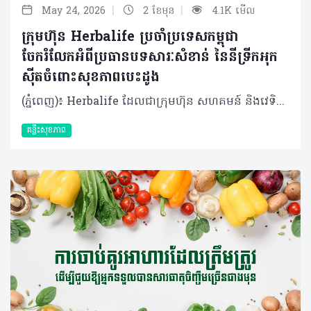
|
|
May 24, 2026
2 ខែមុន
4.1K មើល
ក្រុមហ៊ុន Herbalife ប្រចាំប្រទេសកម្ពុជា
ចែករំលែកអំពីប្រធានបទសារៈសំខាន់ នៃនីទ្រីកអុក
ស៊ីតចំពោះសុខភាពបេះដូង
(ភ្នំពេញ)៖ Herbalife ដែលជាក្រុមហ៊ុន សហគមន៍ និងវេទិកាភ្ជាប់ទំនាក់ទំនងលំដាប់ថ្នាក់ពិភពលោក ផ្នែកសុខភាព និងសុខុមាលភាពបានចែករំលែកអំពីសារៈសំខាន់នៃនីទ្រីកអុកស៊ីតចំពោះសុខភាពបេះដូង និងថាតើអ្វីទៅជាការជំរុញនីទ្រីកអុកស៊ីត? មានកត្តាជាច្រើនក្នុងការរស់នៅឱ្យបានល្អបំផុត ហើយក៏មិនចាំបាច់ពិបាកស្មុគស្មាញអ្វីច្រើននោះដែរ។ មានវិធីសាមញ្ញមួយចំនួនដើម្បីគាំទ្រដល់សុខភាពបេះដូងរបស់អ្នកឱ្យមានសុខភាពល្អគឺ តាមរយៈរបបអាហារត្រឹមត្រូវ ការហាត់ប្រាណឱ្យបានទៀងទាត់ និងការទទួលទានអាហាររូបត្ថម្ភជំនួយ។របបអាហារ និងលំហាត់ប្រាណគឺងាយស្រួល ប៉ុន្តែអាហាររូបត្ថម្ភជំនួយវិញ? វិធីដ៏ល្អបំផុតមួយដើម្បីជួយការពារបេះដូងរបស់អ្នកគឺ តាមរយៈនីទ្រីកអុកស៊ីត ឬ ពាក្យកាត់ NO។ តើនីទ្រីកអុកស៊ីតដំណើរការយ៉ាងដូចម្តេច? នីទ្រីកអុកស៊ីត គឺជាឧស្ម័នដែលកើតឡើងពីធម្មជាតិដែលមាននៅទាំងក្នុង និងក្រៅរាងកាយ។ វាការពារប្រព័ន្ធសរសៃឈាមបេះដូងរបស់អ្នកពីការខូចខាត និងការចុះខ្សោយតាមវ័យ ដោយលើកកម្ពស់ភាពយឺត នៃសរសៃឈាម។ នីទ្រីកអុកស៊ីតជួយឱ្យជញ្ជាំងសរសៃឈាមរបស់អ្នកសម្រាក និងរីកធំ ដើម្បីឱ្យកោសិកាឈាមអាចរត់បានយ៉ាងងាយស្រួល។ ដំណើរការនេះអនុញ្ញាតឱ្យសារធាតុចិញ្ចឹម និងអុកស៊ីហ្សែនត្រូវបានបញ្ជូនទៅកាន់រាងកាយឱ្យកាន់តែមានប្រសិទ្ធភាព។ អត្ថប្រយោជន៍ នៃនីទ្រីកអុកស៊ីត នីទ្រីកអុកស៊ីតត្រូវបានគេហៅថាជា "Miracle Molecule" ឬ “ម៉ូលេគុលអស្ចារ្យ” ដោយសារតែអត្ថប្រយោជន៍ជាច្រើនដែលវាមាន។ ផ្អែកលើការសិក្សាមួយដែលបានចុះផ្សាយក្នុងទស្សនាវដ្តីវេជ្ជសាស្ត្រ The Journal of Preventive Medicine and Hygiene បានបង្ហាញឱ្យឃើញពីអត្ថប្រយោជន៍របស់នីទ្រីកអុកស៊ីតដូចខាងក្រោម៖ • ជួយគាំទ្រដល់ដំណើរការបេះដូង • រក្សាសរសៃឈាមឱ្យមានភាពបត់បែន • ធ្វើឱ្យលំហូរឈាមប្រសើរឡើង • គាំទ្រដល់គ្រប់កោសិកាទាំងអស់នៅក្នុងរាងកាយរបស់អ្នក • ជំរុញមុខងារបេះដូង ខួរក្បាល និងសរីរាង្គផ្សេងៗទៀតផងដែរ ការធ្វើឱ្យលំហូរឈាម និងការចរាចរឈាមប្រសើរឡើង នឹងជួយសម្រាលបន្ទុកការងាររបស់បេះដូង។ បេះដូងតែងតែច្របាច់បញ្ជូនកោសិកាឈាមផ្តល់​ថាមពលដល់គ្រប់សាច់ដុំ និងសរីរាង្គក្នុងរាងកាយ។ នីទ្រីកអុកស៊ីតជួយឱ្យសរសៃឈាមសម្រាក អនុញ្ញាតិឱ្យកោសិកាទាំងអស់អាចធ្វើចលនា និងរក្សាសម្ពាធឈាមឱ្យស្ថិតក្នុងកម្រិតដែលមានសុខភាពល្អ។ ការផលិតនីទ្រីកអុកស៊ីត រាងកាយផលិតនីទ្រីកអុកស៊ីតដោយធម្មជាតិក្នុងកំឡុងពេលរំលាយអាហារនៅពេលដែលប្រូតេអ៊ីនត្រូវបានបំបែកទៅជាអាស៊ីតអាមីណូដូចជា L-arginine និង L-citrulline។ នៅពេលដែលសារធាតុ L-arginine ត្រូវបានស្រូបចូលទៅក្នុងកោសិកាដែលនៅតាមជញ្ជាំងសរសៃឈាមរបស់អ្នក វានឹងបំប្លែងទៅជានីទ្រីកអុកស៊ីត (NO)។ L-citrulline គឺជាផលដែលកើតចេញពីការបំប្លែងនោះ ហើយវាដើរតួអ្នកជាការបន្ថែមថាមពល ប៉ុន្តែឥទ្ធិពលវាគឺមានរយៈពេលខ្លី។ នីទ្រីកអុកស៊ីតត្រូវបានបំផ្លាញចោលដោយសារម៉ូលេគុលអុកស៊ីហ្សែនសកម្មក្នុងរយៈពេលតែមួយវិនាទីប៉ុណ្ណោះ បន្ទាប់ពីការផលិត។ ការការពារកម្រិតនីទ្រីកអុកស៊ីត សារធាតុប្រឆាំងអុកស៊ីតកម្ម គឺជាវិធីមួយដើម្បីការពារកម្រិតនីទ្រីកអុកស៊ីតនៅក្នុងរាងកាយរបស់អ្នក។ សារធាតុប្រឆាំងអុកស៊ីតកម្មទាំងនេះជួយឱ្យរាងកាយស្រូបយកម៉ូលេគុលអុកស៊ីហ្សែនសកម្ម មុនពេលពួកវាអាចបង្កៃការខូចខាតណាមួយដល់នីទ្រីកអុកស៊ីត។ តាមរយៈការទទួលទានវីតាមីន C និង E រួមគ្នាជាមួយអាស៊ីត alpha lipoic អ្នកអាចជួយបង្កើតរបាំងការពារសម្រាប់នីទ្រីកអុកស៊ីតបាន។ បន្ទាប់ពីអាយុ ៣០ ឆ្នាំឡើង បរិមាណនីទ្រីកអុកស៊ីតដែលផលិតដោយធម្មជាតិក្នុងរាងកាយចាប់ផ្តើមថយចុះ។ ដូច្នោះហើយទើបវាជាការចាំបាច់ក្នុងជួយការពារ និងជម្រុះការបន្ថែមការផលិត NO ដើម្បីគាំទ្រដល់ប្រព័ន្ធសរសៃឈាមបេះដូងឱ្យមានសុខភាពល្អ។ ការជម្រុញនីទ្រីកអុកស៊ីត ដើម្បីជំរុញការផលិតនីទ្រីកអុកស៊ីតក្នុងរាងកាយ មានរឿងមួយចំនួនដែលអ្នកអាចធ្វើបានជារៀងរាល់ថ្ងៃ។ ជាទូទៅ វាអាស្រ័យលើរបបអាហារ ការហាត់ប្រាណ និងការទទួលទានអាហារូបត្ថម្ភដើម្បីជួយបំពេញបន្ថែម។ ចំពោះអាហារូបត្ថម្ភ អ្នកគួរទទួលទានអាហារដែលសម្បូរសារធាតុចិញ្ចឹមរួមមាន៖ • ប្រូតេអ៊ីនដែលមានគុណភាពខ្ពស់ដូចជាសណ្តែកសៀង សាច់ គ្រាប់ធញ្ញជាតិ ទឹកដោះគោ និងអាហារក្រឡុកប្រូតេអ៊ីន • បន្លែដែលមានសារធាតុនីត្រាតខ្ពស់ដូចជា គិនឆាយ សាឡាត់ មើមឆៃថាវក្រហម ស្ពៃពួយឡេង និងអាហារបំប៉នបន្លែបៃតង ក៏ជាជម្រើសដ៏ល្អដែរ • អាស៊ីតខ្លាញ់អូមេហ្គា ៣ ក៏ជួយកាត់បន្ថយការរលាកក្នុងរាងកាយផងដែរ របបអាហារដែលមានតុល្យភាពមិនមែនជាវិធីតែមួយគត់ដើម្បីបង្កើនកម្រិតនីទ្រីកអុកស៊ីតរបស់អ្នកនោះទេ។ វាក៏សំខាន់ផងដែរក្នុងការផ្តោតលើសុខុមាលភាពទូទៅរបស់អ្នកដូចជា៖ • ធានាថាអ្នកបានរក្សាជាតិទឹកបានគ្រប់គ្រាន់ • គេងឱ្យបានគ្រប់គ្រាន់ • និងបង្កើនសកម្មភាពរាងកាយ ការហាត់ប្រាណគឺជាចំណុចសំខាន់មួយ ព្រោះការផលិតនីទ្រីកអុកស៊ីតកើនឡើងយ៉ាងខ្លាំងក្នុងកំឡុងពេលធ្វើសកម្មភាពរាងកាយគ្រប់កម្រិត។ មិនថាការដើរ រត់ ជិះកង់ ហែលទឹក ឬសូម្បីតែការឡើងជណ្តើរ សុទ្ធតែជួយទ្រទ្រង់កម្រិត NO និងរបៀបរស់នៅដែលមានសុខភាពល្អទាំងអស់។ ការប្រើប្រាស់អាហារូបត្ថម្ភជំនួយ ក៏ជាកត្តាសំខាន់ផងដែរ ព្រោះសូម្បីតែរបបអាហារដែលមានតុល្យភាពបំផុតក៏នៅតែមានចន្លោះខ្វះខាតសារធាតុចិញ្ចឹមដែរ។ ដូច្នោះហើយអាហារូបត្ថម្ភជំនួយដូចជា អាហារក្រឡុកប្រូតេអ៊ីន អាហារូបត្ថម្ភជំនួយបន្លែបៃតង និងអូមេហ្គា ៣ គឺអាចជួយបំពេញចន្លោះខ្វះខាតបានយ៉ាងច្រើន។ សម្រាប់ការគាំទ្រកម្រិតនីទ្រីកអុកស៊ីត អាស៊ីតអាមីណូដូចជា L-arginine និង L-citrulline វីតាមីន C និង E អាស៊ីត alpha lipoic និងអាស៊ីតហ្វូលិក គឺពិតជាត្រូវការចាំបាច់។ ផលិតផល Herbalife® Vitality Amino Drink មានផ្ទុកនូវគ្រឿងផ្សំទាំងអស់នេះ និងជាជម្រើសដ៏ល្អសម្រាប់គាំទ្រដល់សុខភាពសរសៃឈាមបេះដូងរបស់អ្នក។ Vitality Amino Drink រួមបញ្ចូលគ្នានូវអាស៊ីតអាមីណូ និងសារធាតុប្រឆាំងអុកស៊ីតកម្មដែលចាំបាច់ដើម្បីគាំទ្រដល់ការផលិត និងរក្សាកម្រិត NO ដើម្បីរក្សាសរសៃឈាមឱ្យមានភាពបត់បែន។ ផលិតផល Herbalife24® Rebuild Strength ក៏ជាជម្រើសដ៏ល្អមួយទៀតដែលជួយបង្កើនកម្រិត NO ក្នុងរាងកាយរបស់អ្នក។ នៅពេលទទួលទានមុនពេលហាត់ប្រាណ វាជួយគាំទ្រដល់លំហូរឈាម និងធ្វើឱ្យសមត្ថភាពកីឡា និងភាពធន់ប្រសើរឡើង។ ការរក្សាកម្រិតនីទ្រីកអុកស៊ីតឱ្យបានខ្ពស់ គឺជាគន្លឹះសម្រាប់សុខភាពរាងកាយ និងបេះដូង ។ អ្នកអាចជួយឱ្យបេះដូងមានសុខភាពល្អទៅតាមវ័យ តាមរយៈការរក្សាភាពបត់បែននៃសរសៃឈាម និងការកែលម្អលំហូរឈាមក្នុងរាងកាយ ជាមួយនឹងសារធាតុ L-arginine និង L-citrulline ដែលមាននៅក្នុងផលិតផល Vitality Amino Drink ។ ការផ្ដោតលើរបបអាហារដែលមានតុល្យភាព ការហាត់ប្រាណឱ្យបានទៀងទាត់ និងការទទួលបានកម្រិត NO ឱ្យបានគ្រប់គ្រាន់ គឺជាគន្លឹះក្នុងការគាំទ្រដល់សុខភាពបេះដូង និងការរស់នៅឱ្យបានល្អបំផុត។ អំពីក្រុមហ៊ុន Herbalife ក្រុមហ៊ុន Herbalife (NYSE: HLF) គឺជាក្រុមហ៊ុនសុខភាព និងសុខុមាលភាពឈានមុខគេ និងជាសហគមន៍ដែលកំពុងផ្លាស់ប្តូរជីវិតរបស់មនុស្សជាមួយនឹងផលិតផលអាហារូបត្ថម្ភដ៏អស្ចារ្យ និងជាឱកាសអាជីវកម្មសម្រាប់សមាជិកឯករាជ្យរបស់ខ្លួនចាប់តាំងពីឆ្នាំ 1980។ ក្រុមហ៊ុនផ្តល់ជូននូវផលិតផលដែលគាំទ្រដោយវិទ្យាសាស្រ្តដល់អ្នកប្រើប្រាស់នៅក្នុងទីផ្សារជាង 90។ តាមរយៈសមាជិកឯករាជ្យដែលផ្តល់ជូននូវការបណ្តុះបណ្តាល​មួយទល់មួយ និងផ្តល់ការគាំទ្រសហគមន៍ដោយបំផុសគំនិតឱ្យអតិថិជនប្រកាន់ខ្ជាប់នូវរបៀបរស់នៅដែលមានភាពសកម្ម។
គន្លឹះសុខភាព