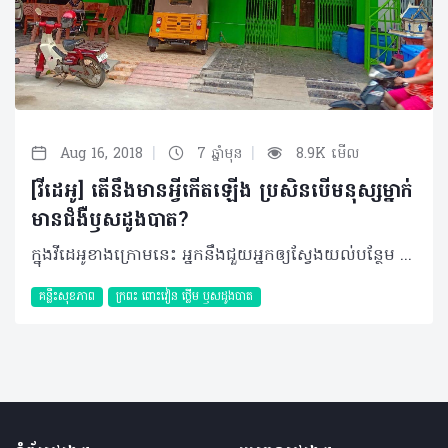
|
|
Aug 16, 2018
7 ឆ្នាំមុន
8.9K មើល
[វីដេអូ] តើនឹងមានអ្វីកើតឡើង ប្រសិនបើមនុស្សម្នាក់
មានជំងឺឫសដូងបាត?
ក្នុងវីដេអូខាងក្រោមនេះ អ្នកនឹងជួយអ្នកឲ្យស្វែងយល់បន្ថែម ពីជំងឺឫសដូងបាត។ ការព្យាបាល​ជំងឺឫសដូងបាត នៅគ្លីនិក តូច យ៉ាន​! បើលោក លោកស្រី មានជំងឺឬសដូងបាត សូមកុំបារម្ភ ! សូមអញ្ជើញមកកាន់គ្លីនិក តូច យ៉ានយើងខ្ញុំ មានវេជ្ជបណ្ឌិតឯកទេសព្យាបាលជំងឺឫសដូងបាត ធានាព្យាបាលជាគ្រប់ប្រភេទ និងគ្រប់ដំណាក់កាលនៃជំងឺឫសដូងបាត ទោះបីដុះ ៥០ឬ៦០ឆ្នាំហើយក្តី ឬកំពុងទុំហូរឈាមក្តី ។ - ព្យាបាលដោយ បច្ចេកទេសវិទ្យាសាស្រ្តថ្មីទំនើប - ចាក់និងលេបថ្នាំពេទ្យសម័យ មិនបាច់វៈកាត់ មិនបាច់សំរាកពេទ្យ - ធានាព្យាបាលជាគ្រប់ប្រភេទ​ជំងឺឫសដូងបាតទោះបីដុះ៥០ឬ៦០ឆ្នាំហើយក្តី ឬ កំពុងទុំ ហូរឈាម ក្តី ។ - ព្យាបាលរយៈពេលខ្លី (៣ទៅ៥ថ្ងៃយ៉ាងយូរបំផុត ធានាមិនដុះវិញ)។ - ព្យាបាលរួចមាន ប័ណ្ណធានារាប់រងជូនអ្នកជំងឺ ធានាជូនមួយជីវិត។ - បើមានអ្នកជំងឺស្ត្រី មានអ្នកគ្រូពេទ្យពិនិត្យ និង ព្យាបាលជូន។ - ក្នុងរយៈពេលព្យាបាលអ្នកជំងឺ ពុំមានការឈឺចាប់ អាចដេក, ដើរ, ឈរ, អង្គុយ, ហូបចុក, លក់ដូរ, ធ្វើការងារ បានដូចធម្មតា មិនបាច់សម្រាកពេទ្យ។ - ពិនិត្យ, ពិគ្រោះ, ថត ជំងឺឬសដូងបាតជូនតលៃ $៥ក្នុងមួយនាក់។ - ចំពោះអ្នកនៅបណ្ដាខេត្ត,ក្រុងឆ្ងាយពុំមានកន្លែងស្នាក់នៅ គ្លីនិក មាន កន្លែងឲ្យស្នាក់នៅ ចាក់ថ្នាំរយៈពេល ៣ឬ៥ថ្ងៃ ដោយពុំគិតប្រាក់ទេ។ លោក លោកស្រី ទូរស័ព្ទពិភាក្សាពិគ្រោះជំងឺ ជាមួយលោកវេជ្ជបណ្ឌិត តូច យ៉ាន បានតាមរយៈទូរស័ព្ទលេខTel: 012 855 922 /070 855 922 /016 955 822/097 97 97 882ឬ ទូរស័ព្ទមិនអស់ប្រាក់លេខ 1800 20 1989 ឬ មកកាន់ផ្ទះលេខ 16-18 ផ្លូវលេខ16 ក្នុងបុរីពិភពថ្មី ផ្លូវ វេងស្រេង ភូមិ ត្រពាំងថ្លឹង សង្កាត់ ចោមចៅ ខណ្ឌ័ ពោធិ៍សែនជ័យ និង សាខាទាំង ៥ នៅទីក្រុង ភ្នំពេញ ។ សូមអគុណ!
គន្លឹះសុខភាព
ក្រពះ​ ពោះវៀន​ ថ្លើម ឫសដូងបាត