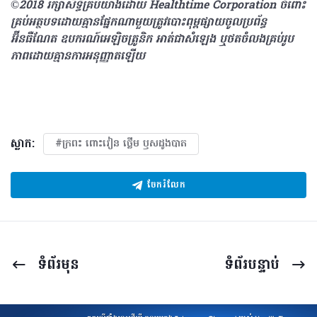
©2018 រក្សាសិទ្ធិគ្រប់យ៉ាង​ដោយ Healthtime Corporation ចំពោះ
គ្រប់អត្ថបទដោយគ្មានផ្នែកណាមួយត្រូវបោះពុម្ពផ្សាយចូលប្រព័ន្ធ
អ៊ីនធឺណែត ឧបករណ៍អេឡិចត្រូនិក អាត់ជាសំឡេង ឬថតចំលងគ្រប់រូប
ភាពដោយគ្មានការអនុញ្ញាតឡើយ
ស្លាក:
#ក្រពះ​ ពោះវៀន​ ថ្លើម ឫសដូងបាត
ចែករំលែក
ទំព័រ​មុន
ទំព័រ​បន្ទាប់