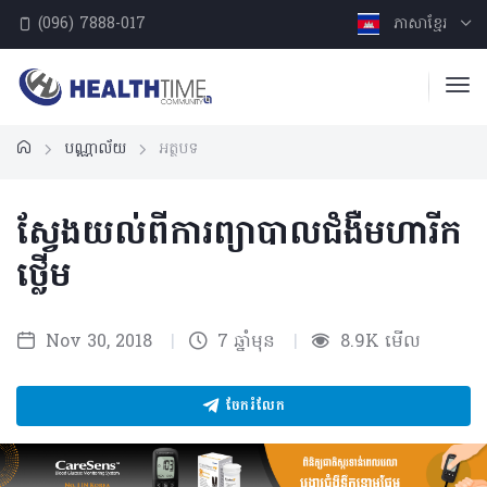
(096) 7888-017
ភាសាខ្មែរ
បណ្ណាល័យ
អត្ថបទ
ស្វែងយល់ពីការព្យាបាលជំងឺមហារីក
ថ្លើម
Nov 30, 2018
|
7 ឆ្នាំមុន
|
8.9K មើល
ចែករំលែក