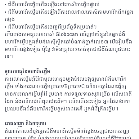
• ជំងឺមហារីកថ្លើមកើតឡើងនៅកោសិកាថ្លើមផ្ទាល់
• ជំងឺមហារីកថ្លើមកើតឡើងពីការរាលដាលកោសិកាមហារីកពីកន្លែង
ផ្សេង
• ជំងឺមហារីកថ្លើមកើតចេញពីប្រព័ន្ធទឹកប្រមាត់។
បើយោងតាមតួលេខរបស់ Globocan ឃើញថាចំនួននៃអ្នកជំងឺ
មហារីកថ្លើមក្នុងតំបន់អាស៊ីសិ្ថតនៅចំណាត់ថ្នាក់លេខ៣ បើធៀបនឹង
មហារីកផ្សេងទៀត ប៉ុន្តែ វាមិនត្រូវបានចាត់ទុកជាជំងឺតំណពូជនោះ
ទេ។
មូលហេតុនៃមហារីកថ្លើម
ការរលាកថ្លើមរ៉ាំរ៉ៃជាមូលហេតុចម្បងដែលបង្កឲ្យមានជំងឺមហារីក
ថ្លើម ទាំងការរលាកថ្លើមប្រភេទBប្រភេទC ហើយកត្តាដែលធ្វើឲ្យ
មានការរលាកថ្លើមរ៉ាំរ៉ៃ រួមមាន ការទទួលទានសុរាច្រើន លើសជាតិ
ដែក និងលើសជាតិពុលជាដើម។ លើសពីនេះទៀត អ្នកដែលងាយ
ប្រឈមនឹងជំងឺមហារីកថ្លើមខ្ពស់ជាងគេគឺ អ្នកជំងឺក្រិនថ្លើម។
រោគសញ្ញា និងយន្តការ
ដំណាក់កាលដំបូងអ្នកជំងឺមហារីកថ្លើមមិនស្តែងចេញជារោគសញ្ញា