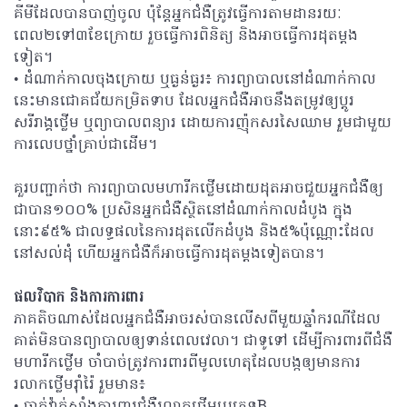
គីមីដែលបានបាញ់ចូល ប៉ុន្តែអ្នកជំងឺត្រូវធ្វើការតាមដានរយៈ
ពេល២ទៅ៣ខែក្រោយ រួចធ្វើការពិនិត្យ និងអាចធ្វើការដុតម្តង
ទៀត។
• ដំណាក់កាលចុងក្រោយ ឬធ្ងន់ធ្ងរ៖ ការព្យាបាលនៅដំណាក់កាល
នេះមានជោគជ័យកម្រិតទាប ដែលអ្នកជំងឺអាចនឹងតម្រូវឲ្យប្តូរ
សរីរាង្គថ្លើម ឬព្យាបាលពន្យារ ដោយការញ៉ុកសរសៃឈាម រួមជាមួយ
ការលេបថ្នាំគ្រាប់ជាដើម។
គួរបញ្ជាក់ថា ការព្យាបាលមហារីកថ្លើមដោយដុតអាចជួយអ្នកជំងឺឲ្យ
ជាបាន១០០% ប្រសិនអ្នកជំងឺស្ថិតនៅដំណាក់កាលដំបូង ក្នុង
នោះ៩៥% ជាលទ្ធផលនៃការដុតលើកដំបូង និង៥%ប៉ុណ្ណោះដែល
នៅសល់ដុំ ហើយអ្នកជំងឺក៏អាចធ្វើការដុតម្តងទៀតបាន។
ផលវិបាក និងការការពារ
ភាគតិចណាស់ដែលអ្នកជំងឺអាចរស់បានលើសពីមួយឆ្នាំករណីដែល
គាត់មិនបានព្យាបាលឲ្យទាន់ពេលវេលា។ ជាទូទៅ ដើម្បីការពារពីជំងឺ
មហារីកថ្លើម ចាំបាច់ត្រូវការពារពីមូលហេតុដែលបង្កឲ្យមានការ
រលាកថ្លើមរ៉ាំរ៉ៃ រួមមាន៖