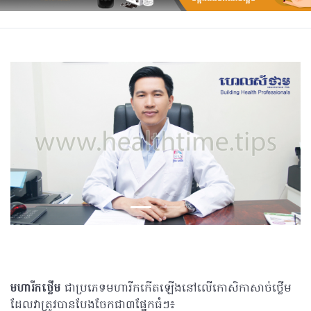
មហារីកថ្លើម
ជាប្រភេទមហារីកកើតឡើងនៅលើកោសិកាសាច់ថ្លើម
ដែលវាត្រូវបានបែងចែកជា៣ផ្នែកធំៗ៖