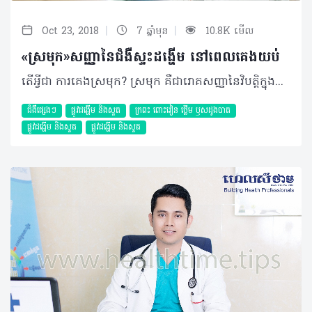
|
|
Oct 23, 2018
7 ឆ្នាំមុន
10.8K មើល
«ស្រមុក»សញ្ញានៃជំងឺស្ទះដង្ហើម នៅពេលគេងយប់
តើអ្វីជា ការគេងស្រមុក? ស្រមុក គឺជារោគសញ្ញានៃវិបត្តិក្នុងការដកដង្ហើម មានន័យថាវាជាសញ្ញាមួយនៃជំងឺដែលឆ្លុះបញ្ចាំងពីការដកដង្ហើមចូលសួតមានការរំខានដោយការត្បៀតនៃផ្លូវដង្ហើម។​ ការត្បៀតនេះអាចមាននៅក្នុងច្រមុះ ឬ​បំពង់ក ដោយសារមានការរីកសាច់ ឬមានដុះសាច់ច្រមុះ បំពង់ក ឬការមិនផ្តល់សញ្ញាពីខួរក្បាល ដែលធ្វើឲ្យខ្យល់អុកស៊ីសែនចូលក្នុងសួតមិនបានគ្រប់គ្រាន់និងខ្យល់ដែលឆ្លងកាត់ផ្លូវតូចចង្អៀត បង្កជាការលាន់ស្រមុក។ សញ្ញានៃការស្រមុកនេះ អាចឈានដល់ជំងឺមួយហៅថា ស្ទះដង្ហើម​នៅពេលគេងយប់ ឬObstructive Sleep Apnea។ តាមការសិក្សាមួយចំនួនបាន រកឃើញថា ស្រមុកអាចជារោគសញ្ញា ដែលមានលក្ខណៈតពូជ ដែលវាអាចឆ្លងពីជំនាន់ មួយទៅជំនាន់មួយទៀត តាមរយៈហ្សែន រួមជាមួយកត្តាខាងក្រៅដូចជា ចំណីអាហារ បរិស្ថាន ពិសេសរូបរាង។ មូលហេតុ កត្តាដែលបង្កឲ្យមានការគេងស្រមុកមានច្រើន រួមមាន៖ • ទម្រង់រូបរាងមាត់ ៖ ទម្រង់មាត់ខុសពីធម្មតាដូចជាចង្កាខើចខ្លី ឬករួញ ឬអ្នកធាត់អាចធ្វើឲ្យសាច់នៅក្នុងបំពង់ក ឬមាត់មានការរីកធំ ហើយនៅពេលគេង ធ្វើឲ្យសាច់នោះទៅបិទនៅផ្លូវដង្ហើមបង្កឲ្យរន្ធនៅផ្លូវដង្ហើមស្ទះបណ្តាលឲ្យគេងស្រមុក។ • អ្នកទទួលទានស្រាច្រើន ៖ កាលណាផឹកនូវជាតិអាល់កុល ឬស្រាច្រើន បង្កឲ្យសាច់ដុំនៅត្រង់ បំពង់ក និងមាត់ទន់ ជាហេតុនាំឲ្យសាច់នោះអាចទៅបិទផ្លូវដង្ហើម។ • បញ្ហាច្រមុះមាត់ ៖ ករណីមានដុះសាច់ច្រមុះ ឬបំពង់ក កាលណាវាវិវឌ្ឍកាន់តែធំទៅៗ វានឹង សង្កត់រន្ធច្រមុះ ធ្វើឲ្យពិបាកក្នុងការដកដង្ហើម ហើយបង្កឲ្យមានសំឡេងស្រមុកឡើង។ • គេងមិនបានគ្រប់គ្រាន់ ៖ កាលណាគេងមិនបានគ្រប់គ្រាន់ធ្វើឲ្យសាច់ដែលស្ថិតនៅត្រង់បំពង់កមានលក្ខណៈទន់ ឬយឺត និងបង្កការរំខានដល់ផ្លូវដង្ហើម។ • ទម្រង់នៃការគេង ៖ ចំពោះអ្នកធាត់ កាលណាគេងផ្ងារធ្វើឲ្យសាច់ធ្លាក់ទៅបិទផ្លូវដង្ហើម បង្កជាសំឡេងស្រមុក។ ការធ្វើរោគវិនិច្ឆ័យ • ការសាកសួរប្រវត្តិអ្នកជំងឺ មើលលើទម្រង់រូបរាង ជំងឺប្រចាំកាយ ដូចជា ទឹកនោមផ្អែម ខ្សោយបេះដូង វិបត្តិចង្វាក់បេះដូង លើសសម្ពាធឈាម។ • ការធ្វើតេស្តភាពរងៀម ឬចេះតែងងុយគេង ពេលថ្ងៃ ឆាប់មួម៉ៅ ខឹង ថប់ទ្រូង ឈឺក្បាល ពេលព្រឹក បត់ជើងតូចច្រើនពេលយប់ គេងមិន ស្កប់ស្កល់ និងឡើងទម្ងន់។ • ការធ្វើតេស្តម៉្យាងហៅថា Polygraphy៖ ឃើញ Apnea Hypopnea Index (AHI)> ៥ដងក្នុងមួយម៉ោង នោះរោគវិនិច្ឆ័យជាជំងឺស្ទះដង្ហើមនៅពេលគេង។ ការព្យាបាល ជាទូទៅ ការព្យាបាលបញ្ហាស្រមុកដែលបង្កឲ្យមានការស្ទះដង្ហើមនៅពេលគេងយប់ អាស្រ័យទៅតាមប្រភេទនៃការស្ទះ រួមមាន៖ • Central Sleep Apnea ៖ ជាការស្ទះដង្ហើម​នៅពេលគេងមានមណ្ឌលនៅខួរក្បាល មានន័យ​ថាការបញ្ជារបស់ខួរក្បាលលើផ្លូវដង្ហើមលែង​ដំណើរការជាហេតុនាំឲ្យចង្វាក់នៃការដកដង្ហើមត្រូវបានបាត់។ • Obstructive Sleep Apnea ៖ ជាការ ស្ទះនៅបំពង់ក ដែលវាអាចមានមូលហេតុច្រើន ដូចបានរៀបរាប់ខាងលើ។ ដូចនេះ ប្រសិនបើស្ទះផ្លូវដង្ហើមនៅបំពង់ក ដោយមានសាច់ដុះ គ្រូពេទ្យនឹងអាចណែនាំឲ្យធ្វើការ កាត់សាច់នោះចេញ ឬធ្វើការពិចារណាលើការ ប្រើប្រាស់ម៉ាស៊ីនហៅថា CPAP ពាក់នៅពេល គេងយប់ និងវះកាត់ប្តូរទម្រង់ ប្រសិនបើអ្នកជំងឺមានសញ្ញាស្រមុកបង្កឲ្យស្ទះដង្ហើមដោយសារចង្កាខើចខ្លីជាដើម។ ផលវិបាក គួរបញ្ជាក់ថា អ្នកជំងឺនឹងអាចមានគ្រោះថ្នាក់ដល់អាយុជីវិតដោយសារវិបត្តិចង្វាក់បេះដូង ខូចសាច់ដុំបេះដូង និងការដាច់សរសៃឈាមខួរក្បាល (Stroke) បើអាការៈស្រមុករបស់គាត់មានការស្ទះដង្ហើមនៅពេលគេងយប់ ហើយមិនបានទទួលការព្យាបាលជាមួយវេជ្ជបណ្ឌិតឯកទេសឲ្យបានទាន់ពេលវេលា។ ក្រៅពីនេះ ការស្ទះដង្ហើមនៅពេលគេងយប់ អាចប៉ះពាលសកម្មភាពប្រចាំថ្ងៃ ដូចជា៖ • គ្រោះថ្នាក់ចរាចរណ៍ • កាន់តែលើសទម្ងន់ • ប្រឈមការកើតជំងឺទឹកនោមផ្អែម ឬបន្ថយប្រសិទ្ធភាពព្យាបាល បើគាត់មានជំងឺទឹកនោមផ្អែមស្រាប់ • ងាយប្រឈមនឹងការឡើងសម្ពាធឈាម​ ឬបន្ថយប្រសិទ្ធភាពព្យាបាលបើគាត់មានជំងឺលើសឈាម • មានវិបត្តិផ្លូវចិត្ត បាក់ទឹកចិត្ត • ឡើងខ្លាញ់ និងវិបត្តិមេតាបូលិក ជាដើម។ ការការពារ • កាត់បន្ថយការទទួលទានគ្រឿងស្រវឹង • ចៀសវាងការប្រើប្រាស់ថ្នាំងងុយគេងច្រើន • ប្តូររបៀបរបបក្នុងការរស់នៅ ដើម្បីបន្ថយទម្ងន់ • ប្រើប្រាស់ឧបករណ៍ជំនួយនៅពេលគេង (CPAP) • ធ្វើការវះកាត់សាច់ដែលសល់នៅក្នុងមាត់។ ស្រមុក ជាសញ្ញាអាសន្នដែលអាចវិវឌ្ឍទៅរកការមានជំងឺស្ទះដង្ហើមនៅពេលគេងយប់ និងជាមូលហេតុនៃជំងឺធ្ងន់ធ្ងរជាច្រើនដែលគ្រប់គ្នាត្រូវប្រុងប្រយ័ត្ន។ ដូច្នេះ ប្រសិនមានសញ្ញាសង្ស័យគួរធ្វើការណាត់ជួបគ្រូពេទ្យ ដើម្បីធ្វើតេស្តស្រមុក រកបញ្ហានៃការស្ទះដង្ហើមពេលគេងយប់ និងធ្វើការព្យាបាលឲ្យបានទាន់ពេលវេលា។ បកស្រាយដោយ​ ៖ សាស្ត្រាចារ្យ មហាបរិញ្ញា វ៉ាន់ មិច ឯកទេសវេជ្ជសាស្ត្រទូទៅ និងជំងឺសួត នៃមន្ទីរពេទ្យមិត្តភាពខ្មែរ-សូវៀត និងជាប្រធានសមាគមគ្រូពេទ្យសួត កម្ពុជា ©2018 រក្សាសិទ្ធិគ្រប់យ៉ាង​ដោយ Healthtime Corporation ចំពោះគ្រប់អត្ថបទដោយគ្មានផ្នែកណាមួយត្រូវបោះពុម្ពផ្សាយចូលប្រព័ន្ធអ៊ីនធឺណែត ឧបករណ៍អេឡិចត្រូនិក អាត់ជាសំឡេង ឬថតចំលងគ្រប់រូបភាពដោយគ្មានការអនុញ្ញាតឡើយ
ជំងឺផ្សេងៗ
ផ្លូវដង្ហើម និងសួត
ក្រពះ​ ពោះវៀន​ ថ្លើម ឫសដូងបាត
ផ្លូវដង្ហើម និងសួត
ផ្លូវដង្ហើម និងសួត