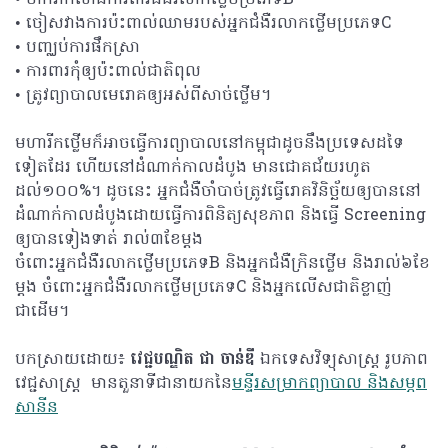
• ចាក់វ៉ាក់សាំងការពារជំងឺរលាកថ្លើមប្រភេទB
• ចៀសវាងការប៉ះពាល់ឈាមរបស់អ្នកជំងឺរលាកថ្លើមប្រភេទC
• បញ្ឈប់ការផឹកស្រា
• ការពារកុំឲ្យប៉ះពាល់ជាតិពុល
• ត្រូវព្យាបាលមេរោគឲ្យអស់ពីសាច់ថ្លើម។
មហារីកថ្លើមក៏អាចធ្វើការព្យាបាលនៅកម្ពុជាដូចនឹងប្រទេសដទៃ
ទៀតដែរ ហើយនៅដំណាក់កាលដំបូង មានជោគជ័យរហូត
ដល់១០០%។ ដូចនេះ អ្នកជំងឺចាំបាច់ត្រូវធ្វើរោគវិនិច្ឆ័យឲ្យបាននៅ
ដំណាក់កាលដំបូងដោយធ្វើការពិនិត្យសុខភាព និងធ្វើ Screening
ឲ្យបានទៀងទាត់ រាល់៣ខែម្តង
ចំពោះអ្នកជំងឺរលាកថ្លើមប្រភេទB និងអ្នកជំងឺក្រិនថ្លើម និងរាល់៦ខែ
ម្តង ចំពោះអ្នកជំងឺរលាកថ្លើមប្រភេទC និងអ្នកលើសជាតិខ្លាញ់
ជាដើម។
បកស្រាយដោយ៖
វេជ្ជបណ្ឌិត ជា ចាន់ឌី
ឯកទេសវិទ្យុសាស្រ្ត រូបភាព
វេជ្ជសាស្រ្ត មានតួនាទីជានាយកនៃ
មន្ទីរសម្រាកព្យាបាល និងសម្ភព
សានីន