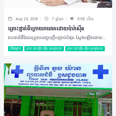
|
|
Aug 24, 2018
7 ឆ្នាំមុន
8.5K មើល
គ្រោះថ្នាក់ពីក្រោយការរាកដោយប៉ារ៉ាស៊ីត
រាកជាជំងឺដែលត្រូវបានជួបញឹកញាប់បំផុត ស្តែងឡើងដោយអ្នកជំងឺបន្ទោបង់ច្រើនលើសពីធម្មតា ឬចាប់ពី៣ដងក្នុងមួយថ្ងៃក្នុងនោះការរាកដោយសារប៉ារ៉ាស៊ីតគឺជាមូលហេតុចម្បងទីមួយដែលជួបញឹកញាប់។ ជាក់ស្តែង ប្រភេទប៉ារ៉ាស៊ីតដែលអាចបង្កឲ្យរាកមានពីរក្រុមធំៗ៖ • Protozoa ដែលមានដូចជា អាមីប (Emtamoeba histolytica) និងGiardia lamblia • ពពួកព្រូនដូចជា Trichuris trichiura, Strongyloïdes, Schistosoma mekongi, Ascaris និងTeania ជាដើម។ មូលហេតុនៃការរាកដោយប៉ារ៉ាស៊ីត រាកដោយប៉ារ៉ាស៊ីត មានការប្រឈមខ្ពស់ចំពោះបុគ្គល ខ្វះការយល់ដឹងពីអនាម័យ ការបរិភោគអាហារ ឬបន្លែឆៅ មិនបានលាងសម្អាត ឬអាហារចម្អិនមិន បានត្រឹមត្រូវ និងការរស់នៅជាមួយសត្វចញ្ចឹមដែល មានផ្ទុកនូវគីសរបស់ប៉ារ៉ាស៊ីត។ អ្នកជំងឺរាកដោយសារប៉ារ៉ាស៊ីតអាចបង្កឲ្យមានផលប៉ះពាល់ធ្ងន់ធ្ងរបើប្រៀបធៀបជាមួយនឹងមូលហេតុនៃការបង្កឲ្យរាកផ្សេងទៀត ដោយសារពពួកប៉ារ៉ាស៊ីតអាចធ្វើឲ្យខូចដល់ភ្នាសរបស់ពោះវៀនតូច និងពោះវៀនធំ។ រោគសញ្ញា និងយន្តការនៃជំងឺ ភាគច្រើនរោគសញ្ញាស្តែងចេញពីការរាកដោយប៉ារ៉ាស៊ីតមិនមានភាពខុសគ្នាជាមួយនឹងការរាកដោយវីរុស ឬមេរោគផ្សេងៗនោះទេ ដែលរួមមាន លាមកមានលាយសម្បោរ ឬឈាម រាកសុទ្ធតែទឹក ក្តៅខ្លួន ហើមពោះ ស្រកទម្ងន់។ នៅពេលអ្នកជំងឺបរិភោគចំណីអាហារដែលប្រឡាក់ទៅដោយគីស ពងព្រូន ឬប៉ារ៉ាស៊ីត នោះគីស ពងព្រូន និងប៉ារ៉ាស៊ីតមានសកម្មភាពផ្ទាល់ ឬប្រយោល​ ដោយសារការបញ្ចេញសារធាតុពុលទៅលើភ្នាសពោះវៀន ហើយបណ្តាលឲ្យរាករូស។ មិនត្រឹមតែប៉ុណ្ណោះ វាក៏អាចឲ្យមានរបួសនៅជញ្ជាំង ពោះវៀន ជាហេតុបង្កទៅជាការរាកមានលាយ សម្បោរ ឬលាយឈាម។ ការធ្វើរោគវិនិច្ឆ័យចាំបាច់ ជាទូទៅការធ្វើរោគវិនិច្ឆ័យនៃការរាកបង្កដោយប៉ារ៉ាស៊ីត ពឹងផ្អែកទៅលើរោគសញ្ញា ឬសញ្ញាគ្លីនិក ដែលអ្នកជំងឺបានរៀបរាប់ខាងលើ។ ទោះជាយ៉ាង ណាក៏ដោយ អ្នកជំងឺក៏អាចតម្រូវឲ្យធ្វើតេស្តឈាម ឬពិនិត្យលាមក រកមើលគីសរបស់ប៉ារ៉ាស៊ីត ឬប៉ារ៉ាស៊ីតដើម្បីដឹងពីប្រភេទប៉ារ៉ាស៊ីតនោះឲ្យបាន ច្បាស់លាស់។ ក្នុងករណីចាំបាច់ផ្សេងទៀតដែល ការពិនិត្យខាងលើមិនអាចវាយតម្លៃបាន អ្នកជំងឺអាចឈានទៅដល់ការឆ្លុះពោះវៀនដើម្បីរកមូលហេតុ។ ការព្យាបាលរាកដោយប៉ារ៉ាស៊ីត ការព្យាបាលជាទូទៅផ្អែកលើរោគសញ្ញាគ្លីនិក និងទៅតាមប្រភេទរបស់ប៉ារ៉ាស៊ីតដូចជា៖ • ប្រើប្រាស់ថ្នាំផ្សះដែលសមស្របទៅតាមប្រភេទប៉ារ៉ាស៊ីត ក្នុងរយៈពេល ៧ ទៅ១០ថ្ងៃ។ • ផ្តល់ថ្នាំទៅតាមសញ្ញាគ្លីនិកមួយចំនួន​ ដូចជា ការក្អួត បាត់បង់ជាតិទឹក ប្រភេទថ្នាំការពារកុំឲ្យ ភ្នាសពោះវៀនប៉ះពាល់ខ្លាំង រួមជាមួយថ្នាំផ្សះដែលផ្តល់ជូនអ្នកជំងឺ។ ប្រសិនបើ អ្នកជំងឺមិនបានទទួលការព្យាបាលទាន់ពេលវេលា នោះអាការៈរាកខ្លាំងអាចឲ្យទៅជាការ ខ្សោះជាតិទឹកធ្ងន់ធ្ងរ វិលមុខ បាត់បង់ជាតិរ៉ែមួយចំនូនដូចជា អំបិល ប៉ូតាស្យូម ដែលសំខាន់សម្រាប់ សរីរាង្គ។ លើសពីនេះទៀត វាធ្វើឲ្យចុកពោះខ្លាំង ពោះវៀនហើមប៉ោង អាចមានឈាមហូរខ្លាំងក្នុងករណីពពួកប៉ារ៉ាស៊ីតដែលប៉ះពាល់ដល់ភ្នាសពោះវៀន និងសរសៃឈាម។ ប្រសិនបើមិនព្យាបាលឲ្យទាន់ពេលវេលាអ្នកជំងឺអាចឈានដល់ការធ្លាយភ្នាសពោះវៀន ប៉ុន្តែវាជាករណីកម្រ។ វីធីសាស្រ្តការពារខ្លួន ដើម្បីចៀសវាងការរាកបង្កដោយប៉ារ៉ាស៊ីតត្រូវផ្តោតសំខាន់លើ៖ • ការរក្សាអនាម័យ ហូបស្អាត ផឹកស្អាត និង រស់នៅស្អាត ពិសេសត្រូវសម្អាតដៃជានិច្ចមុនចម្អិន ឬបរិភោគអាហារ និងបន្ទាប់ពីបន្ទោបង់រួច។ • លាងសាច់ និងបន្លែឲ្យបានស្អាត ចៀសវាងការ បរិភោគសាច់ឆៅ និងត្រូវចម្អិនឲ្យបានឆ្អិនល្អ។ សុខភាពជារឿងមួយសំខាន់បំផុតសម្រាប់បុគ្គលគ្រប់រូប ដូចនេះ ប្រសិនបើមានអាការៈមិនប្រក្រតី ណាមួយកើតឡើង គួរប្រញាប់មកពិគ្រោះជាមួយគ្រូពេទ្យដែលនៅជិតអ្នកបំផុត។ គួរបញ្ជាក់ថា លោកអ្នកអាចកាត់បន្ថយការរាកដោយប៉ារ៉ាស៊ីតស្ទើរតែទាំងស្រុងដោយគ្រាន់តែរក្សាអនាម័យឲ្យបាន ខ្ជាប់ខ្ជួនប៉ុណ្ណោះ។ បកស្រាយដោយ​៖ វេជ្ជបណ្ឌិត ស៊ង សុភីរម្យ ឯកទេសផ្នែក ថ្លើម ក្រពះ ពោះវៀន និងឫសដូងបាត នៃមន្ទីរសំរាកព្យាបាលអេគីប ©2018 រក្សាសិទ្ធិគ្រប់យ៉ាង​ដោយ Healthtime Corporation ចំពោះគ្រប់អត្ថបទដោយគ្មានផ្នែកណាមួយត្រូវបោះពុម្ពផ្សាយចូល ប្រព័ន្ធអ៊ីនធឺណែតឧបករណ៍អេឡិចត្រូនិកអាត់ជាសំឡេងឬថតចំលងគ្រប់រូបភាពដោយគ្មានការអនុញ្ញាតឡើយ
ជំងឺផ្សេងៗ
ក្រពះ​ ពោះវៀន​ ថ្លើម ឫសដូងបាត
ក្រពះ​ ពោះវៀន​ ថ្លើម ឫសដូងបាត