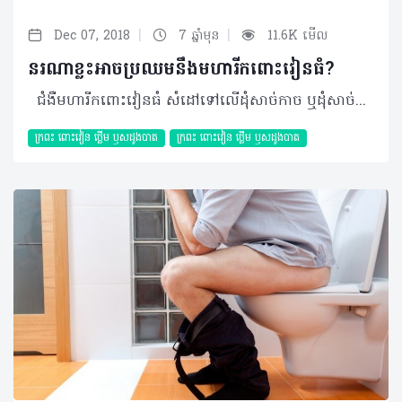
|
|
Dec 07, 2018
7 ឆ្នាំមុន
11.6K មើល
នរណាខ្លះអាចប្រឈមនឹងមហារីកពោះវៀនធំ?
ជំងឺមហារីកពោះវៀនធំ សំដៅទៅលើដុំសាច់កាច ឬដុំសាច់មហារីក ដែលកើតនៅលើពោះវៀនធំផ្ទាល់។ យោងទៅតាមទិន្នន័យរបស់ Globocan ២០១៥ នៅទ្វីបអាស៊ីមានអ្នកជំងឺមហារីកពោះវៀនធំចំនួន ៦១ ២២៨នាក់ដែលជាករណីថ្មីហើយក្នុងនោះភាគច្រើនមានវ័យលើសពី ៦៥ឆ្នាំ។ តាមការសិក្សាបង្ហាញថា ប្រហែលត្រឹមតែ ២%ទៅ៥% ដែលមហារីកពោះវៀនធំបង្កឡើងដោយហ្សែនពីជំនាន់មួយមកជំនាន់មួយទៀត។ ផ្អែកទៅលើការសិក្សារបស់អង្គការសុខភាពពិភពលោកក្នុងឆ្នាំ ២០១៤ បានឲ្យដឹងថាពេលនោះប្រទេសកម្ពុជាយើងមានចំនួនប្រជាជនសរុប១៤ ៨៦៥ ០០០នាក់ ក្នុងនោះចំនួនអ្នកជំងឺមហា-រីកពោះវៀនធំ មានការកើតឡើងច្រើនគួរឲ្យកត់សម្គាល់ដែលបុរសមានចំនួន ៤៤៥ករណីថ្មី និងស្ត្រីមានចំនួន ៣៩៤ករណីថ្មី។ គេសង្កេតឃើញថា អត្រាមរណភាពក្នុងចំណោមជំងឺមហារីកគ្រប់ប្រភេទទាំងអស់ជំងឺមហារីកពោះវៀនធំមានរហូតដល់ ៥% ចំពោះបុរសនិយាយរួមច្រើនជាងនារី។ មូលហេតុ និងកត្តាប្រឈម • ការពិសាបារីច្រើន • ការពិសាស្រាច្រើន • កត្តាតំណពូជ • កត្តាលើសទម្ងន់ • អ្នកជំងឺទឹកនោមផ្អែម • អ្នកជំងឺរលាកពោះវៀនរ៉ាំរ៉ៃ • អ្នកដែលពុំធ្វើលំហាត់ប្រាណ។ រោគសញ្ញា អាការៈនៃជំងឺមហារីកពោះវៀនធំដែលច្រើនជួបប្រទះញឹកញាប់រួមមាន៖ • រាក និងទល់លាមករ៉ាំរ៉ៃ • ឈឺចាប់ក្នុងពោះរយៈពេលយូរ • ស្ថានភាពលាមកមានភាពមិនប្រក្រតី • បត់ជើងធំមានលាយឈាមក្នុងលាមក • មានហូរឈាមតាមផ្លូវលាមក។ យន្តការ ដោយសារមានបម្រែបម្រួលនៃហ្សែនទើបបណ្តាលឲ្យមានការខូចដល់កោសិការបស់ពោះវៀនធំ ហើយនេះជាកត្តាបង្កើតឡើងនូវដំបៅមហារីក។ ការធ្វើរោគវិនិច្ឆ័យ ការធ្វើរោគវិនិច្ឆ័យទៅលើជំងឺមហារីកពោះវៀនធំគឺផ្អែកទៅលើកត្តា៣យ៉ាង៖ • ការពិនិត្យលាមក ដោយបច្ចេកទេស FOBT(Faecal Occult Blood Test)៖ ដោយយកលាមកទៅពិនិត្យ ដោយមីក្រូទស្សន៍ នៅក្នុងមន្ទីរពិសោធន៍ ដើម្បីរកមើលគ្រាប់ឈាមក្រហម។ ក្នុងករណីឃើញមានគ្រាប់ឈាមក្រហម អ្នកជំងឺរូបនោះនឹងត្រូវតម្រូវឲ្យធ្វើការពិនិត្យម្យ៉ាងទៀតហៅថា ការពិនិត្យឆ្លុះពោះវៀនធំ Colonoscopy។ • ការពិនិត្យឆ្លុះពោះវៀនធំ Colonoscopy៖ ជាការពិនិត្យដោយប្រើម៉ាស៊ីនអង់ដូស្កូប (Endoscope) រកមើលដុំសាច់ក្នុងពោះវៀនធំ។ ដុំសាច់នោះនឹងត្រូវបានកាត់ ឬច្រឹបដើម្បីយកទៅវិភាគនៅមន្ទីរពិសោធន៍មួយទៀត ដែលមានឈ្មោះថា មន្ទីរពិសោធន៍វិភាគកោសិកា (Histopathology Laboratory)។ • ការវិភាគកោសិកា Histopathology៖ ជាការពិនិត្យទៅលើកោសិកា ដើម្បីកំណត់ថាជា សាច់ធម្មតា សាច់ស្លូត ឬសាច់កាច(មហារីក)។ ការព្យាបាលត្រឹមត្រូវ ជំងឺមហារីកពោះវៀនធំត្រូវធ្វើការព្យាបាលទៅតាមដំណាក់កាល ដោយអាស្រ័យទៅនឹងស្ថានភាពអ្នកជំងឺ និងដុំសាច់មហារីក ដែលរួមមាន ២របៀប៖ • ការព្យាបាលនៅនឹងកន្លែង (local treatment)៖ ការវះកាត់ដែលធ្វើឡើងក្នុងករណីដុំតូច និងមិនទាន់រាលដាលទៅកន្លែងផ្សេងទៀត។ • ការព្យាបាលជារួម (systemic treatment)៖ការប្រើថ្នាំគីមី ដោយចាក់បញ្ចូលតាមសរសៃឈាម ឬដោយត្រូវពិសាថ្នាំគ្រាប់ ធ្វើឡើងក្នុងករណីដុំសាច់មហារីក រាលដាលទៅកាន់សរីរាង្គផ្សេងទៀត ឬដុំសាច់មានលក្ខណៈធំខ្លាំងពេក។ អ្នកជំងឺមួយចំនួនអាចទទួលយកការព្យាបាលបានទាំងពីររបៀប តែអ្នកជំងឺមួយចំនួនទៀតមិនអាចទទួលយកការព្យាបាលបានគ្រប់របៀបនោះទេ។ ផលវិបាក • ព្យាបាលដោយវះកាត់ អាចមានការឈឺចាប់ត្រង់មុខរបួស ការហូរឈាមច្រើនពេលកំពុងវះកាត់ អាចមានមេរោគចូលក្នុងខ្លួន។ល។ • ព្យាបាលដោយថ្នាំគីមី អាចមានដូចជា ក្អួតចង្អោរ មិនឃ្លានអាហារ ក្តៅខ្លួន (ដោយមានមេរោគចូលក្នុងខ្លួន ពេលគ្រាប់ឈាមសថយចុះច្រើន) ស្លេកស្លាំង អស់កម្លាំង ញ័រទ្រូង វិលមុខ (ពេលមានគ្រាប់ឈាមក្រហមថយចុះច្រើន) មានហូរឈាមតាមអញ្ចាញធ្មេញ តាមស្បែក ឬកន្លែងផ្សេងទៀត (ពេលប្លាកែតថយចុះច្រើន) និងអាចស្ពឹកដៃជើង។ល។ បើករណីអ្នកជំងឺមកព្យាបាលទាន់ពេលវេលា នោះការព្យាបាលនឹងទទួលបានលទ្ធផលល្អច្រើន ព្រោះដុំមហារីកមិនទាន់មានការវិវឌ្ឍធំឡើង ឬរីករាលដាលទៅដល់សរីរាង្គផ្សេងទៀតទេ និងមិនបង្កឲ្យមានផលលំបាកច្រើន មានភាពងាយស្រួលក្នុងការព្យាបាល និងចំណាយកម្រៃតិច។ ម៉្យាងវិញទៀត ជំងឺនេះមិនត្រឹមតែយាយីចំពោះអ្នកជំងឺម្នាក់ប៉ុណ្ណោះទេ តែវាប៉ះពាល់ទៅដល់សេដ្ឋកិច្ចគ្រួសារ និងសង្គមជាតិទាំងមូលផងដែរ។ បើអ្នកមាននូវរោគសញ្ញាដូចបានរៀបរាប់ខាងលើចាំបាច់ត្រូវទៅពិនិត្យ និងព្យាបាល ជាមួយគ្រូពេទ្យជំនាញ ឲ្យបានលឿនបំផុតដែលអាចធ្វើទៅបាន។ បកស្រាយដោយ៖ វេជ្ជបណ្ឌិត ហេង វីរដ្ឋឯកទេសជំងឺមហារីកនៃមន្ទីរពេទ្យមិត្តភាពខ្មែរ-សូវៀត និងជាប្រធានបន្ទប់ពិគ្រោះ និងព្យាបាលជំងឺវេជ្ជបណ្ឌិត ហេង វីរដ្ឋ ©2018 រក្សាសិទ្ធិគ្រប់យ៉ាង​ដោយ Healthtime Corporation ចំពោះគ្រប់អត្ថបទដោយគ្មានផ្នែកណាមួយត្រូវបោះពុម្ពផ្សាយចូលប្រព័ន្ធអ៊ីនធឺណែត ឧបករណ៍អេឡិចត្រូនិក អាត់ជាសំឡេង ឬថតចំលងគ្រប់រូបភាពដោយគ្មានការអនុញ្ញាតឡើយ
ក្រពះ​ ពោះវៀន​ ថ្លើម ឫសដូងបាត
ក្រពះ​ ពោះវៀន​ ថ្លើម ឫសដូងបាត