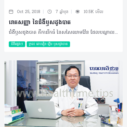
|
|
Oct 25, 2018
7 ឆ្នាំមុន
10.5K មើល
រោគសញ្ញា នៃជំងឺឫសដូងបាត
ជំងឺឫសដូងបាត គឺការរីកធំ នៃសសៃឈាមវ៉ែន ដែលបណ្តាលពីការរលាក ឬ ដាច់ស្បែកការពារសសៃឈាមវ៉ែននៅក្នុងទ្វារលាមករបស់យើងហើយសសៃឈាមវារីកធំ បន្តិចម្តង ៗ រួចវាវិវត្តន៍ទៅជាជំងឺឫសដូងបាត ។ រោគសញ្ញា នៃជំងឺឫសដូងបាត៖ ១) កាលណាយើងមានជំងឺឫសដូងបាត វាធ្វើអោយ តឹងចង្អៀតទ្វារលាមកធ្វើអោយពិបាកបត់ជើងធំ ( ជួនទល់ ជួនរាគ ជួនធ្លាក់ឈម ) បត់ជើងមិន ចេះអស់ មានលាមកមូល ឬ សំប៉ែតតូចៗ ។ ២ ) ឧស្សាហ៍មានការឈឺចាប់ រមាស់ ក្រហាយ នៅជុំវិញទ្វារលាមក និងឫសដូងបាត មានការរីកប៉ោង នៅជុំវិញទ្វារលាមក ឬម្ខាងនៃទ្វារលាមក។ ៣) ឧស្សាហ៍ ហើមពោះ ឆ្អល់ពោះ ហើមពោះវៀន ក្រពះ ជាប្រចាំ ដោយសាទល់ផោមឧស្ម័នពុល ទល់លាមក កាកសំណល់ពុល បន្សល់ជាតិពុល និងមេរោគ នៅពេញ ពោះវៀន ក្រពះ និងក្នុងឈាម ហើយបង្កអោយកោសិកា ជាលិកាទូទៅ ពុល មានជំងឺរ៉ាំហើយ ព្យាបាលមិនជា ។ ៤ ) ឧស្សាហ៍មានជំងឺពោះវៀន ក្រពះ ថ្លើមរ៉ាំរ៉ៃ ហើយព្យាបាលមិនជា បើមិនបានព្យាបាលជំងឺឫសដូងបាត អោយជាមុនទេនោះ ។ ៥ ) ឧស្សាហ៍ ឈឺក្បាល វិលមុខ ងងិតមុខ សក់ឆាប់ជ្រុះ ឆាប់ស្កូវ ភ្នែកឆាប់ស្រវ៉ាំងងងិត ខួរក្បាល ប្រាជ្ញាស្មារតី បាត់ការចងចាំ មានការធុញទ្រាន់​ និងមួម៉ៅច្រើន ។ ៦ ) ឧស្សាហ៍ឈឺចង្កេះខ្នង ចុករោយដៃជើង រសេះរសោះអស់កំលាំង ដេកមិនបានសម្រាន្តមិនលក់ស្រួល ហូបចុកមិនដឹងរស់ជាតិឆ្ញាញ់ អាការៈដូចចង់ខ្យល់រាល់ថ្ងៃ ។ ៧) ឧស្សាហ៍ តឹងទ្រូង ថប់ៗដង្ហើម ឆាប់ហេវ ឆាប់ហត់ ចលនាឈាមរត់មិនមិនទៀងទាត់ ជួនលើសជួនខ្វះ ជួនស្ទះៗដង្ហើម បេះដូង សួត ប្រឹងច្របាច់ហើយចុះខ្សោយ ឆាប់ភ័យ ឆាប់តក់ស្លុត ឆាប់ខឹង ឆាប់រំជួលចិត្ត ។ ៨ ) ពិបាកបត់ជើងតូច បត់ជើងតូច មិនចេះអស់ដូចនោមទាស់ ធ្វើអោយចុះ ខ្សោយចំណង់ផ្លូវភេទ និងការបន្តពូជ ហើយវាចំលងជំងឺឫសដូងបាតទៅកូននៅក្នុងផ្ទៃ ដោយស្វ័យប្រវត្តិ។ ៩) ឧស្សាហ៍មានជំងឺសើស្បែក កន្ទួលរមាស់ កន្ទាលត្រអាកជាដើម ស្បែកឆាប់ជ្រីវជ្រួញ ឆាប់ចាស់មុនអាយុ ស្បែកមានពណ៏សម្បុរមិនល្អ ។ ១០) កាលណាឫសដូងបាត ដល់ដំណាក់កាលទី ២ ឫសដូងបាតកាន់តែធំ រាល់ពេលបត់ជើងធំម្តងៗ ឫសដូងបាតវាលូនចេញមកក្រៅជាមួយលាមកដែរ តែក្រោយពេលបត់ជើងធំរួច វាលូនចូលវិញដោយខ្លួនឯង ។ ១១) កាលណាដល់ដំណាក់កាលទី៣ ឫសដូងបាត វាកាន់តែធំ វាកាន់តែធ្វើ អោយតឹងចង្អៀតទ្វារលាមក ផលលំបាក ផលប៉ៈពាល់កាន់តែធ្ងន់ធ្ងរ ហើយរាល់ពេលបត់ជើងធំ ឫសដូងបាតវាលូនចេញមកជាមួយលាមកដែរតែក្រោយពេលបត់ជើងធំរួច ឫសដូងបាត មិនអាចចូលវិញខ្លួនឯងបានទេលុះត្រាតែ យកម្រាមដៃជួរុញ ជួយច្រានវា ទើបចូលវិញបាន ទាំងឈឺចាប់ជួនមានហូរឈាមទៀតផង ។ ១២) កាលណាឫសដូងបាតដល់ដំណាក់ទី៤ គឺជាដំណាក់កាលចុងក្រោយ ជាដំណាក់កាលទុំ ឫសដូងបាតវាលូនចេញមកក្រៅដោយឯងៗ ហើយមិនអាចរុញអោយវាចូលវិញបានទេ ទោះបីខំរុញ ច្រានប៉ុណ្ណាក៏មិនអាចចូលវិញបានឡើយ ត្រូវរកកន្លែងព្យាបាលជាបន្ទាន់ ព្រោះវាមានការឈឺចាប់ហើយហូរឈាម ធ្ងន់ធ្ងរ ។ *** ចំណាំ បើសម្តេច ទ្រង់ ឯកឧត្តម មានជំងឺពោះវៀន ក្រពះ ថ្លើម រ៉ាំរ៉ៃហើយព្យាបាលមិនជា សូមងាកមកគិតពីជំងឺឫសដូងបាតវិញម្តងពីព្រោះឫសដូងបាត វាជាប្រភពបង្ក អោយពោះវៀន ក្រពះ ថ្លើមឈឺហើយព្យាបាលមិនជា ជាដាច់ខាតបើមិនបានព្យាបាល ជំងឺឫសដូបាតអោយ ជាមុនទេនោះ ។ ចែករំលែកដោយ គ្លីនិក តូច យ៉ាន​ ព្យាបាលជំងឺ ឫសដូងបាត
ជំងឺផ្សេងៗ
ក្រពះ​ ពោះវៀន​ ថ្លើម ឫសដូងបាត