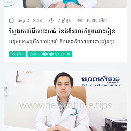
|
|
Sep 21, 2018
7 ឆ្នាំមុន
10.8K មើល
ស្វែងយល់ពីការវះកាត់ នៃជំងឺរលាកខ្នែងពោះវៀន
មនុស្សភាគច្រើនយល់ច្រឡំ និងតែងនិយាយថាពោះវៀនដុះខ្នែង តែតាមពិតទៅមនុស្សម្នាក់ៗសុទ្ធតែមានខ្នែងពោះវៀនទាំងអស់ ហើយនៅពេលមានការរលាកត្រង់ខ្នែងនោះ ទើបគេហៅថារលាកខ្នែងពោះវៀន។ និយមន័យ ជំងឺរលាកខ្នែងពោះវៀន ជាការរលាកទៅលើខ្នែងពោះវៀនដែលស្ថិតនៅជាប់ផ្នែកដំបូងគេនៃពោះវៀនធំ។ បច្ចុប្បន្ន យើងសង្កេតឃើញថាការវះកាត់ជំងឺរលាកខ្នែងពោះវៀនមានការកើនឡើងដូចនៅតាមមន្ទីរពេទ្យរដ្ឋ និងគ្លីនិកឯកជនស្របតាមអត្រាប្រជាជនខ្មែរយើងមានការកើនឡើងផងនោះ។ មូលហេតុ និងកត្តាប្រឈម មូលហេតុដែលបង្កឲ្យមានជំងឺរលាកខ្នែងពោះវៀន គឺ៖ • ដោយសារការស្ទះប្រហោងខ្នែងពោះវៀនដោយលាមក បន្លែ ឬគ្រាប់ធញ្ញជាតិដែលមិនរលាយពេលយើងញ៉ាំចូល • ដោយការបង្ករោគពីបាក់តេរី (Escherichiacoli, Klebseilla, Bactericide fragility, Clostridium spp) • ការបង្កពីពពួកប៉ារ៉ាស៊ីតក្នុងពោះវៀន (Schistosomes spicie, Pinworms, Strongyloides stercoralis) • ការបង្កពីជំងឺអាប់សែនៅអាងត្រគាក • ដោយសារការរីកនៃ Lymphatic tissue(Hyperplasia lyphoid) • ការសង្កត់ដោយដុំសាច់ (Neoplasms) • ការគ្រោះថ្នាក់ប៉ះចំផ្នែកពោះ (Abdominal Trauma) ។ អាការៈរោគ ឈឺពោះ ដំបូងឡើយគឺឈឺនៅផ្នែកជុំវិញផ្ចិត ឬចុងដង្ហើម បន្ទាប់មកទៀតឈឺចាក់ទៅផ្នែកខាងក្រោម ខាងស្តាំនៃពោះ ក្តៅខ្លួន ៣៨-៣៩ អង្សាសេ ចង្អោរ៦១ទៅ៩២% ក្អួត៥០% អត់ឃ្លានអាហារ៧៥ ទៅ៧៨% និងរាក ឬទល់លាមក១៨%។ តាមរយៈការសិក្សាភាគច្រើនបានឲ្យដឹងថា អ្នកដែលមានហានិភ័យខ្ពស់ក្នុងការប្រឈមនឹងជំងឺរលាកខ្នែងពោះវៀនគឺ ប្រជាជនដែលមានអាយុចន្លោះពី ១០ ទៅ ៣០ឆ្នាំ ហើយកើតលើបុរសច្រើនជាងស្រ្តី។ យន្តការនៃការរលាកខ្នែងពោះវៀន នៅពេលដែលមានការស្ទះប្រហោងខ្នែងពោះវៀនដោយលាមក ឬដោយគ្រាប់ធញ្ញជាតិ ឬក៏អាហារដែលញ៉ាំចូលទៅមិនរលាយ វាជាហេតុដែលនាំឲ្យមានការកើនឡើងនៃសម្ពាធក្នុងប្រហោងខ្នែងពោះវៀន ដោយសារតែការបញ្ចេញ (secretion)ពីភ្នាសនៃប្រហោងខ្នែងពោះវៀននោះ នៅពេលនោះពពួកបាក់តេរីដែលមាននៅក្នុងខ្នែងពោះវៀនចាប់ផ្តើមបង្ករោគ នាំឲ្យមានការរលាកខ្នែងពោះវៀន ពេលនោះអ្នកជំងឺមានអាការៈឈឺពោះ ក្តៅខ្លួន ឈឺក្បាល អាចក្អួត ឬចង្អោរ និងមិនឃ្លានអាហារ។ ក្នុងករណីស្ទះខ្នែងពោះវៀនយូរទៅៗនាំឲ្យសម្បករបស់ខ្នែងពោះវៀនស្តើងទៅៗ បណ្តាលឲ្យធ្លាយ នាំឲ្យរលាកដល់ស្រោមពោះ និងមានគ្រោះថ្នាក់ដល់អាយុជីវិត ក្នុងករណីដែលធ្វើការសង្គ្រោះវះកាត់មិនទាន់ពេលវេលា។ ការធ្វើរោគវិនិច្ឆ័យ • គ្រូពេទ្យអាចសាកសួរព័ត៌មានពីអាការៈរោគពិសេសចំណុចនៃការឈឺចាប់ • ការវិភាគឈាម ឃើញមានវត្តមានគ្រាប់ឈាមសកើនឡើង និង C-Reactive Protein (CRP) កើនឡើង • ឆ្លុះអេកូពោះ ដើម្បីរកមើលដុំដំបៅខ្នែងពោះវៀនឃើញមានការរលាកខ្នែងហើយទំហំវាស់ទៅធំជាង៦មីលីម៉ែត្រជួនកាលឃើញលក្ខណៈជាដុំអាប់សែ (Plastron appendicular) • ការថតកាំរស្មីអុិចពោះ និងស៊ីធីស្កែនអាចឃើញមានគ្រាប់ធញ្ញជាតិ ឬដុំលាមកនៅក្នុងខ្នែងពោះវៀនឬកម្រិតខ្យល់ និងទឹក ឬកំណកកាល់ស្យូម ឬការធ្លាយក្រពះ (Image de croissant gazeux)និងទាត់ចោលនូវជំងឺតម្រងនោមមួយចំនួន។ ការព្យាបាល និងផលវិបាក ឲ្យអ្នកជំងឺសម្រាកពេទ្យ ដោយធ្វើការព្យាបាលដោយវះកាត់ និងព្យាបាលរួមផ្សំ។ -ការព្យាបាលដោយការវះកាត់ មានគោលបំណងកាត់ខ្នែងពោះវៀន យកចេញនូវសរីរាង្គបង្ករោគនិងបន្ថយការឈឺចាប់។ នៅពេលកាត់ខ្នែងពោះវៀនហើយនោះ ជំងឺរលាកខ្នែងពោះវៀនមិនកើតមានទៀតទេ។ ការវះកាត់មាន២របៀប៖ • ការវះកាត់ខ្នែងពោះវៀនដោយវះបើកពោះនៅផ្នែកខាងក្រោមខាងស្តាំនៃពោះ (McBurney open Appendecetomy) • ការវះកាត់ដោយចោះដោយប្រើឧបករណ៍ Laparoscope ។ ផលវិបាកក្រោយវះកាត់មានដូចជា ការបង្ករោគនៅមុខរបួសវះ ធ្លាយដោយរបូតចេស រលាកស្រោមពោះក្រោយវះកាត់ ស្ទះពោះវៀន។ -ការព្យាបាលរួមផ្សំ ប្រើអង់ទីប៊ីយ៉ូទិក និងថ្នាំបំបាត់ការឈឺចាប់។ ករណីអ្នកជំងឺរលាកខ្នែងពោះវៀនដែលមិនបានទទួលការព្យាបាលទាន់ពេលវេលានិងត្រឹមត្រូវតាមបែបវេជ្ជសាស្ត្រ នឹងធ្វើឲ្យសរីរាង្គនៃខ្នែងពោះវៀនវិវឌ្ឍទៅជាដុំសាច់ ដែលបង្កគ្រោះថ្នាក់បាន។ ប្រសិនបើទុកយូរ វាបណ្តាលឲ្យធ្លាយនូវខ្នែងរបស់ពោះវៀន ដែលជាហេតុនាំឲ្យមានពពួកបាក់តេរីធ្លាក់ចុះទៅក្នុងស្រោមពោះ បង្កជាជំងឺរលាកស្រោមពោះ និងបណ្តាលឲ្យមានគ្រោះថ្នាក់ដល់ជីវិតបានផងដែរ។ ការវះពោះ ១. មានតម្លៃថោក ២. មានប្រសិទ្ធភាពខ្ពស់ រហ័ស ៣. ស្នាមរបួសធំជាងវះចោះ ៤. សម្រាកពេទ្យយូរជាងវះដោយ Laparoscope ។ ចោះ Laparoscope ១. មុខរបួសតូច ២. បន្ថយការបង្ករោគ ៣. បន្ថយការឈឺចាប់ក្រោយវះ ៤. បន្ថយរយៈពេលសម្រាកពេទ្យ ៥. តម្លៃថ្លៃជាងវះដោយដៃ ៦. រយៈពេលវះកាត់យូរជាងវះបើកពោះ។ ការការពារ ដើម្បីការពារខ្លួនពីជំងឺរលាកខ្នែងពោះវៀន គ្រប់គ្នាត្រូវបរិភោគអាហារដែលមានអនាម័យ និងងាយរលាយ ព្រមទាំងចូលរួមអនុវត្តគោលការណ៍អនាម័យទាំង៣រួមមាន ហូបស្អាត ផឹកស្អាតនិងរស់នៅស្អាត។ ដោយឡែក វេជ្ជបណ្ឌិតរួមទាំងអ្នកវិជ្ជាជីវៈសុខាភិបាល ត្រូវធ្វើការវែកញែករករោគវិនិច្ឆ័យឲ្យបានច្បាស់លាស់ទៅលើអ្នកជំងឺរលាកខ្នែងពោះវៀន និងចូលរួមពិនិត្យ វិភាគឲ្យបានត្រឹមត្រូវ ដើម្បីឲ្យការព្យាបាលមានប្រសិទ្ធភាពខ្ពស់ ជាពិសេសលើកស្ទួយ វិស័យសុខាភិបាលនៅប្រទេសកម្ពុជាឲ្យមានការរីកចម្រើន។ បកស្រាយដោយ ៖ វេជ្ជបណ្ឌិត សុខ ចិត្ត គ្រូពេទ្យផ្នែកសង្គ្រោះជំងឺ វះកាត់ និងសណ្តំ នៅមន្ទីរពេទ្យព្រះកេតុមាលា និងជាប្រធានមន្ទីរពហុព្យាបាល ដូនពេញសែនសុខ ©2018 រក្សាសិទ្ធិគ្រប់យ៉ាង​ដោយ Healthtime Corporation ចំពោះគ្រប់អត្ថបទដោយគ្មានផ្នែកណាមួយត្រូវបោះពុម្ពផ្សាយចូល ប្រព័ន្ធអ៊ីនធឺណែតឧបករណ៍អេឡិចត្រូនិកអាត់ជាសំឡេងឬថតចំលងគ្រប់រូបភាពដោយគ្មានការអនុញ្ញាតឡើយ
ជំងឺផ្សេងៗ
ក្រពះ​ ពោះវៀន​ ថ្លើម ឫសដូងបាត