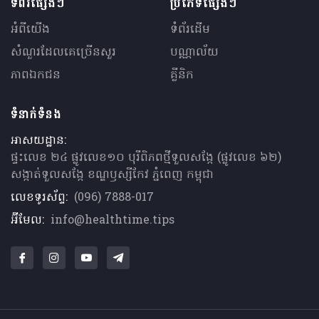
ទំព័រផ្សេងៗ
ប្រភេទផ្សេងៗ
អំពីយើង
ទំព័រដើម
សំណួរ​ដែលគេ​ច្រើន​សួរ
បណ្ណាល័យ
ភាពឯកជន
គ្លីនិក
ទំនាក់ទំនង
អាសយដ្ឋាន:
ផ្ទះលេខ ២៤ ផ្លូវលេខ១០ បុរីពិភពថ្មីទួលសង្កែ (ផ្លូវលេខ ៦២)
សង្កាត់ទួលសង្កែ ខណ្ឌឫស្សីកែវ ភ្នំពេញ កម្ពុជា
លេខទូរស័ព្ទ:
(096) 7888-017
អ៊ីមែល:
info@healthtime.tips