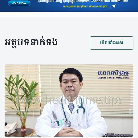
អត្ថបទទាក់ទង
មើលទាំងអស់