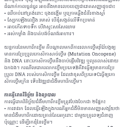
ណាមួយទេ ប៉ុន្តែ អំឡុងពេលប្រហែល៦ខែបន្ទាប់ដែលជំងឺវិវឌ្ឍដល់
ដំណាក់កាលធ្ងន់ធ្ងរ អាចនឹងមានលេចចេញជារោគសញ្ញាដូចជា៖
• ឈឺចាប់នៅត្រង់ពោះ ចុងដង្ហើម ឬក្រោមឆ្អឹងជំនីរខាងស្តាំ
• ស្បែកឡើងលឿង រមាស់ បើដុំសង្កត់លើទឹកប្រមាត់
• អាចកើតទាចទឹក បើវាស្ទះសរសៃឈាម
• អស់កម្លាំង និងបាត់បង់ចំណង់អាហារ។
យន្តការនៃមហារីកថ្លើម គឺបណ្តាលមកពីការរលាកថ្លើមរ៉ាំរ៉ៃបង្កឲ្យ
មានការប្រែប្រួលកោសិកាសាច់ថ្លើម (Mutation Oncogene)
និង DNA នោះកោសិកាថ្លើមនឹងចាប់ផ្តើមវិវឌ្ឍ ឬលូតលាស់ដោយ
ឯកឯង។ ករណីមេរោគរលាកថ្លើមប្រភេទBគឺវាធ្វើឲ្យមានការប្រែ
ប្រួល DNA របស់កោសិកាថ្លើម ដែលវាខុសពីប្រភេទCធ្វើឲ្យកោ
សិកាថ្លើមក្រិន ទើបវិវឌ្ឍជាជំងឺមហារីកថ្លើម។
ការធ្វើរោគវិនិច្ឆ័យ និងព្យាបាល
ការធ្វើរោគវិនិច្ឆ័យជំងឺមហារីកថ្លើមត្រូវបែងចែកជា ២ផ្នែក៖
• ការរាវរក ដែលធ្វើឡើងក្នុងករណីអ្នកជំងឺមិនមានសញ្ញាសង្ស័យថា
មានជំងឺមហារីកដោយគ្រាន់តែអេកូពោះ ជាមួយគ្រូពេទ្យជំនាញ
ប៉ុណ្ណោះ ដើម្បីរកដុំនៃថ្លើម។