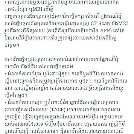
• ការធ្វើរោគវិនិច្ឆ័យពិតប្រាកដបន្ទាប់ពីបានរកឃើញថាមានដុំគឺ
ការថតស្កែន ឬMRI ដើម្បី
បញ្ជាក់ឲ្យកាន់តែច្បាស់នូវដុំមហារីកថ្លើម។ប្រសិនបើ ក្នុងករណីដុំ
សាច់ថ្លើមខុសពីធម្មតាហើយការធ្វើអេកូសាស្ត្រ CT Scan និងMRI
រួមនឹងការពិនិត្យឈាម (ការពិនិត្យមើលជាតិមហារីក AFP) នៅតែ
មិនអាចវិនិច្ឆ័យបាននោះទើបគ្រូពេទ្យចោះយកសាច់មកពិនិត្យ
បន្ថែម។
មហារីកថ្លើមត្រូវព្យាបាលទៅតាមដំណាក់កាលដោយផ្អែកលើដុំ
មហារីក និងជំងឺរបស់សាច់ថ្លើមផ្ទាល់៖
• ដំណាក់កាលដំបូង ឬចំពោះដុំតូច៖ ករណីអ្នកជំងឺដែលមានសាច់
ថ្លើមនៅល្អគាត់នឹងតម្រូវឲ្យធ្វើការវះកាត់ ឬដុត។ ករណីអ្នកជំងឺដែល
មាន សាច់ថ្លើមក្រិនខ្លាំង គាត់អាចនៅសល់ជម្រើសត្រឹមដុតនិងប្តូរ
ថ្លើមតែម្តង។
• ដំណាក់កាលមធ្យម ឬចំពោះដុំធំ៖ អ្នកជំងឺអាចធ្វើការព្យាបាល
ដោយញ៉ុកសរសៃឈាម (TACE) ដោយការចាក់ទុយោចូលតាម
ក្រលៀន ឡើងរហូតចូលក្នុងសរសៃឈាមរបស់ថ្លើម បន្ទាប់មករក
សរសៃឈាមដែលទៅចិញ្ចឹមដុំមហារីកនោះ ក្រោយមកបាញ់ថ្នាំគីមី
ចូលហើយញ៉ុកសរសៃឈាម។ ដុំមហារីកនឹងរលួយដោយសារជាតិ