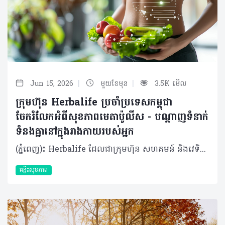
|
|
Jun 15, 2026
មួយខែមុន
3.5K មើល
ក្រុមហ៊ុន Herbalife ប្រចាំប្រទេសកម្ពុជា
ចែករំលែកអំពីសុខភាពមេតាប៉ូលីស - បណ្តាញទំនាក់
ទំនងគ្នានៅក្នុងរាងកាយរបស់អ្នក
(ភ្នំពេញ)៖ Herbalife ដែលជាក្រុមហ៊ុន សហគមន៍ និងវេទិកាភ្ជាប់ទំនាក់ទំនង លំដាប់ថ្នាក់ពិភពលោក ផ្នែកសុខភាព និងសុខុមាលភាពបានចែករំលែកអំពី សុខភាពមេតាប៉ូលីសនិងបណ្តាញទំនាក់ទំនងគ្នានៅក្នុងរាងកាយរបស់អ្នក។ សុខភាពមេតាប៉ូលីស មិនមែនត្រឹមតែជាការគ្រប់គ្រងទម្ងន់ ឬជាតិស្ករនោះទេ ប៉ុន្តែវាគឺជាសមត្ថភាពរបស់រាងកាយក្នុងការបំប្លែងអាហារទៅជាថាមពលប្រកបដោយប្រសិទ្ធភាព។ វាក៏រួមបញ្ចូលទាំងការរក្សាកម្រិតជាតិស្ករ ជាតិខ្លាញ់ សម្ពាធឈាមឱ្យនៅកម្រិតល្អ និងការបង្ការការរលាករ៉ាំរ៉ៃក្នុងរាងកាយផងដែរ។ ការផ្លាស់ប្តូររបបអាហារ ការរស់នៅបែបអង្គុយច្រើនមិនសូវបញ្ចេញកម្លាំង គឺជាកត្តាជម្រុញឱ្យសុខភាពមេតាប៉ូលីសធ្លាក់ចុះ​។​ វាជាការចាំបាច់ដែលយើងត្រូវយកចិត្តទុកដាក់លើសុខភាពមេតាប៉ូលីសឱ្យបានតាំងពីដំបូង។​ យើងអាចធ្វើទៅបានតាម​រយៈ​ការទទួលទានអាហារដែលមានជីវជាតិគ្រប់គ្រាន់ និងការរក្សាទម្លាប់រស់នៅល្អៗឱ្យបានជាប់លាប់។ ការពង្រឹងសុខភាពមេតាប៉ូលីស មិនមែនជាការដោះស្រាយមួយឆាវៗនោះទេ ប៉ុន្តែវាទាមទារឱ្យយើងផ្ដោតលើការស្តារតុល្យភាពនៃប្រព័ន្ធរាងកាយទាំងមូលឡើងវិញ។ ខាងក្រោមនេះគឺជាវិធីសាស្ត្រមួយចំនួនដើម្បីសម្រេចគោលដៅនេះ៖ គន្លឹះទី ១៖ សមាសធាតុផ្សំនៃរាងកាយពិតជាសំខាន់ (Body composition matters) មេតាប៉ូលីស មិនមែនរងឥទ្ធិពលពីទម្ងន់ខ្លួនតែមួយមុខនោះទេ ប៉ុន្តែវាអាស្រ័យទៅលើសមាសធាតុផ្សំនៃរាងកាយទាំងមូល។ ការដឹងពីអត្រាធៀបរវាង សាច់ដុំ និងខ្លាញ់ ផ្តល់រូបភាពច្បាស់លាស់អំពីសុខភាពមេតាប៉ូលីស ជាងការមើលតែលើទម្ងន់ ឬសន្ទស្សន៍ម៉ាសរាងកាយ (BMI) តែម្យ៉ាង។ សាច់ដុំ កោសិកាសាច់ដុំគឺជាផ្នែកដែលសកម្មខ្លាំងក្នុងការធ្វើមេតាប៉ូលីស ដូច្នេះការមានសាច់ដុំកាន់តែច្រើន មានន័យថារាងកាយរបស់អ្នកប្រើប្រាស់ថាមពលកាន់តែច្រើន សូម្បីតែក្នុងពេលដែលអ្នកកំពុងសម្រាកក៏ដោយ។ ខ្លាញ់ ជាផ្នែកសំខាន់នៃសុខភាពមេតាប៉ូលីស វាជាប្រភពថាមពលដែលរាងកាយពឹងផ្អែកពេញមួយថ្ងៃ ហើយវាក៏ជាផ្នែកមួយ​ដែលជួយបង្កើតភ្នាសការពារកោសិកាផងដែរ។ ទោះជាយ៉ាងណាក៏ដោយ ខ្លាញ់ច្រើនពេក ជាពិសេសខ្លាញ់មិនល្អនៅជុំវិញសរីរាង្គខាងក្នុង (Internal Organ) អាចរំខានដល់តុល្យភាពមេតាប៉ូលីស និងអាច បង្កើនហានិភ័យនៃការរលាកផ្សេងៗ។ ខ្លាញ់ល្អ ដូចជាអាស៊ីតខ្លាញ់អូមេហ្គា-៣ (Omega-3) នៅក្នុងត្រី ខ្លាញ់នៅក្នុងគ្រាប់ធញ្ញជាតិ និងប្រេងអូលីវ គឺជួយពង្រឹងមុខងារមេតាប៉ូលីស។ ការស្រាវជ្រាវបានបង្ហាញថា អូមេហ្គា-៣ ជួយដល់ការបង្កើតសាច់ដុំ និងស្តារសាច់ដុំក្រោយហាត់ប្រាណឡើងវិញផងដែរ។ លើសពីនេះ វាក៏ជួយឱ្យរាងកាយប្រើប្រាស់ជាតិស្ករបានល្អ (អាំងស៊ុយលីន) ជួយគ្រប់គ្រងទម្ងន់ និងការពារកុំឱ្យបាត់បង់កម្លាំងសាច់ដុំ ចំពោះមនុស្សចាស់ដែលប្រឈមនឹងការស្រកសាច់ដុំតាមវ័យផងដែរ។ គន្លឹះទី ២៖ ការគ្រប់គ្រងកម្រិតជាតិស្ករក្នុងឈាម ការរក្សាកម្រិតជាតិស្ករក្នុងឈាមឱ្យមានលំនឹង គឺជាចំណុចដ៏សំខាន់បំផុតសម្រាប់សុខភាពមេតាប៉ូលីស។ នៅពេលយើងញ៉ាំកាបូអ៊ីដ្រាត ជាតិស្ករនឹងចូលទៅក្នុងឈាម រាងកាយនឹងបញ្ចេញអាំងស៊ុយលីន ដើម្បីជួយបញ្ជូនជាតិស្ករទាំងនោះទៅក្នុងកោសិកាសម្រាប់បង្កើតជាថាមពល។ ផ្ទុយទៅវិញ ការញ៉ាំអាហារដែលមានជាតិស្ករខ្ពស់ ញឹកញាប់ពេក (ដូចជា នំខេក នំបុ័ងស ឬភេសជ្ជៈផ្អែម) ដែលខ្វះជាតិសរសៃ និងប្រូតេអ៊ីន នឹងធ្វើឱ្យជាតិស្ករក្នុងឈាមឡើងខ្ពស់ខ្លាំងភ្លាមៗ ដែលបន្ទាប់មកបង្ខំឱ្យរាងកាយបញ្ចេញអាំងស៊ុយលីនមកច្រើនហួសប្រមាណ ដែលយូរៗទៅនឹងធ្វើឱ្យមេតាប៉ូលីសចុះខ្សោយ។ ដើម្បីឱ្យរាងកាយគ្រប់គ្រងថាមពលបានល្អ យើងគួរផ្តោតលើអាហារដែលមានតុល្យភាពដូចជា ម្សៅដែលមិនសូវឡើងជាតិស្ករខ្លាំង (Low-glycemic) ប្រូតេអ៊ីន ខ្លាញ់ល្អ និងជាតិសរសៃឱ្យបានច្រើន។ ការទទួលទានអាហារឱ្យទៀងពេលវេលា និងការចៀសវាងការទទួលទានពេលយប់ជ្រៅ គឺមានសារៈសំខាន់ខ្លាំងណាស់ ដើម្បីឱ្យប្រព័ន្ធមេតាប៉ូលីសដំណើរការស្របទៅតាមអ្វីដែលដែលរាងកាយអ្នកទម្លាប់ពីធម្មជាតិមកស្រាប់។ ការធ្វើបែបនេះ នឹងជួយឱ្យរាងកាយប្រើប្រាស់អាំងស៊ុយលីនបានកាន់តែមានប្រសិទ្ធភាព និងជួយឱ្យការទាញយកថាមពលមកប្រើប្រាស់បានកាន់តែល្អប្រសើរ។ គន្លឹះទី ៣៖ សុខភាពពោះវៀន ពោះវៀនត្រូវបានគេហៅថាជា "ខួរក្បាលទីពីរ" របស់រាងកាយ ហើយវាគឺជាកត្តាដ៏សំខាន់បំផុតមួយដែលជួយជម្រុញសុខភាពមេតាប៉ូលីស។ នៅក្នុងពោះវៀនមានមីក្រូសារពាង្គកាយតូចៗរាប់លាន ដែលធ្វើការងារយ៉ាងជិតស្និទ្ធជាមួយសរីរាង្គ​ផ្សេង​ៗ ដើម្បីជួយដល់ការបំប្លែងសារធាតុចិញ្ចឹម និងការទាញយកថាមពលពីអាហារ។ ប្រសិនបើពោះវៀនមានសុខភាពល្អ និងមានតុល្យភាព នោះមានន័យថាមេតាប៉ូលីសក៏ដំណើរការបានល្អផងដែរ។ សុខភាពពោះវៀន គឺជាដំណើរការដែលត្រូវធ្វើការបន្តិចម្តងៗ តាមរយៈការញ៉ាំអាហារដែលមានប្រូបាយអូទិក (Probiotics) អាហារដែលមានជាតិសរសៃ (Prebiotics)​ របបអាហារដែលមានតុល្យភាព និងការរស់នៅប្រកបដោយទម្លាប់ល្អ។ ការអនុវត្តទម្លាប់ទាំងនេះជាប់លាប់ នឹងជួយចិញ្ចឹមមីក្រូសារពាង្គកាយល្អៗក្នុងពោះវៀនឱ្យកាន់តែរឹងមាំ ដែលជួយដល់ប្រព័ន្ធភាពស៊ាំ កាត់បន្ថយការរលាកក្នុងរាងកាយ និងជម្រុញឱ្យប្រព័ន្ធមេតាប៉ូលីសដំណើរការបានកាន់តែប្រសើរ។ គន្លឹះទី ៤៖ ការសម្រាក និងការស្តារឡើងវិញ (Rest and reset) ការគេងបានស្កប់ស្កល់ និងការគ្រប់គ្រងស្ត្រេសបានល្អ ជួយឱ្យអ័រម៉ូនក្នុងរាងកាយមានលំនឹង ដែលជួយឱ្យប្រព័ន្ធមេតាប៉ូលីសដំណើរការបានល្អ ជួយគ្រប់គ្រងចំណង់អាហារ និងរក្សាកម្រិតជាតិស្ករក្នុងឈាមឱ្យមានស្ថេរភាព។ អ្វីដែលស្បែករបស់អ្នកអាចប្រាប់អំពីសុខភាពមេតាប៉ូលីស ទោះបីជាសុខភាពមេតាប៉ូលីសដំណើរការនៅខាងក្នុងក៏ដោយ ប៉ុន្តែផលប៉ះពាល់របស់វាក៏អាចបង្ហាញឱ្យឃើញនៅលើស្បែកផងដែរ។ ទោះបីជាសុខភាពស្បែកមិនមែនជាអ្នកកំណត់មុខងារមេតាប៉ូលីសក៏ដោយ ប៉ុន្តែវាអាចឆ្លុះបញ្ចាំងពីអតុល្យភាពដែលពាក់ព័ន្ធនឹងសុខភាពពោះវៀន ការគ្រប់គ្រងជាតិស្ករ សមាសធាតុផ្សំនៃរាងកាយ ការគេង ព្រមទាំងស្ត្រេសផងដែរ។ ស្បែកដែលថ្លា និងភ្លឺរលោង (Glass skin) ដែលមនុស្សជាច្រើនប្រាថ្នាចង់បាន គឺចាប់ផ្តើមចេញពីការផ្តល់អាហារូបត្ថម្ភដល់រាងកាយពីខាងក្នុង ៖ ប្រូតេអ៊ីន៖ ការទទួលទានប្រូតេអ៊ីនឱ្យបានគ្រប់គ្រាន់ជួយដល់ការជួសជុល និងបង្កើតកោសិកាស្បែកថ្មី បន្លែផ្លែឈើចម្រុះពណ៌៖ ផ្តល់នូវសារធាតុប្រឆាំងអុកស៊ីតកម្ម ដូចជាវីតាមីន A, C, E និងសារធាតុរុក្ខជាតិ (Phytonutrients) ដែលជួយការពារប្រឆាំងនឹងភាពតានតឹងអុកស៊ីតកម្ម និងជួយដល់ការបង្កើត Collagen ការរក្សាជាតិទឹក៖ ការញ៉ាំទឹកឱ្យបានគ្រប់គ្រាន់ និងអាហារដែលមានជីវជាតិចម្រុះមុខ ជួយរក្សារស្បែកឱ្យមានភាពយឺត និងស្រស់ថ្លា សុខភាពមេតាប៉ូលីសល្អ គឺជាការរៀបចំប្រព័ន្ធរាងកាយឱ្យមានភាពស៊ីសង្វាក់គ្នា។ ការជ្រើសរើសទម្លាប់ល្អៗជារៀងរាល់ថ្ងៃ ទោះបីជាជារឿងតូចតាច ក៏អាចបង្កើតជាគ្រឹះដ៏រឹងមាំសម្រាប់សុខភាពមេតាប៉ូលីស និងជួយឱ្យមានសុខភាពល្អក្នុងរយៈពេលវែង។ អំពីក្រុមហ៊ុន Herbalife ក្រុមហ៊ុន Herbalife (NYSE: HLF) គឺជាក្រុមហ៊ុនសុខភាព និងសុខុមាលភាពឈានមុខគេ និងជាសហគមន៍ដែលកំពុងផ្លាស់ប្តូរជីវិតរបស់មនុស្សជាមួយនឹងផលិតផលអាហារូបត្ថម្ភដ៏អស្ចារ្យ និងជាឱកាសអាជីវកម្មសម្រាប់សមាជិកឯករាជ្យ​របស់ខ្លួនចាប់តាំងពីឆ្នាំ 1980។ ក្រុមហ៊ុនផ្តល់ជូននូវផលិតផលដែលគាំទ្រដោយវិទ្យាសាស្រ្តដល់អ្នកប្រើប្រាស់នៅក្នុងទីផ្សារជាង 90។ តាមរយៈសមាជិកឯករាជ្យដែលផ្តល់ជូននូវការបណ្តុះបណ្តាលមួយទល់មួយ និងផ្តល់ការគាំទ្រសហគមន៍ដោយបំផុសគំនិតឱ្យអតិថិជនប្រកាន់ខ្ជាប់នូវរបៀបរស់នៅដែលមានភាពសកម្ម។
គន្លឹះសុខភាព