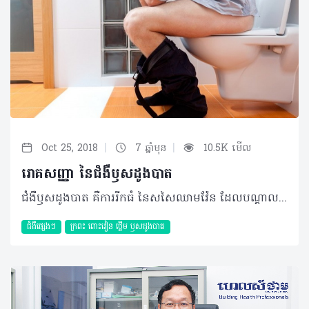
|
|
Oct 25, 2018
7 ឆ្នាំមុន
10.5K មើល
រោគសញ្ញា នៃជំងឺឫសដូងបាត
ជំងឺឫសដូងបាត គឺការរីកធំ នៃសសៃឈាមវ៉ែន ដែលបណ្តាលពីការរលាក ឬ ដាច់ស្បែកការពារសសៃឈាមវ៉ែននៅក្នុងទ្វារលាមករបស់យើងហើយសសៃឈាមវារីកធំ បន្តិចម្តង ៗ រួចវាវិវត្តន៍ទៅជាជំងឺឫសដូងបាត ។ រោគសញ្ញា នៃជំងឺឫសដូងបាត៖ ១) កាលណាយើងមានជំងឺឫសដូងបាត វាធ្វើអោយ តឹងចង្អៀតទ្វារលាមកធ្វើអោយពិបាកបត់ជើងធំ ( ជួនទល់ ជួនរាគ ជួនធ្លាក់ឈម ) បត់ជើងមិន ចេះអស់ មានលាមកមូល ឬ សំប៉ែតតូចៗ ។ ២ ) ឧស្សាហ៍មានការឈឺចាប់ រមាស់ ក្រហាយ នៅជុំវិញទ្វារលាមក និងឫសដូងបាត មានការរីកប៉ោង នៅជុំវិញទ្វារលាមក ឬម្ខាងនៃទ្វារលាមក។ ៣) ឧស្សាហ៍ ហើមពោះ ឆ្អល់ពោះ ហើមពោះវៀន ក្រពះ ជាប្រចាំ ដោយសាទល់ផោមឧស្ម័នពុល ទល់លាមក កាកសំណល់ពុល បន្សល់ជាតិពុល និងមេរោគ នៅពេញ ពោះវៀន ក្រពះ និងក្នុងឈាម ហើយបង្កអោយកោសិកា ជាលិកាទូទៅ ពុល មានជំងឺរ៉ាំហើយ ព្យាបាលមិនជា ។ ៤ ) ឧស្សាហ៍មានជំងឺពោះវៀន ក្រពះ ថ្លើមរ៉ាំរ៉ៃ ហើយព្យាបាលមិនជា បើមិនបានព្យាបាលជំងឺឫសដូងបាត អោយជាមុនទេនោះ ។ ៥ ) ឧស្សាហ៍ ឈឺក្បាល វិលមុខ ងងិតមុខ សក់ឆាប់ជ្រុះ ឆាប់ស្កូវ ភ្នែកឆាប់ស្រវ៉ាំងងងិត ខួរក្បាល ប្រាជ្ញាស្មារតី បាត់ការចងចាំ មានការធុញទ្រាន់​ និងមួម៉ៅច្រើន ។ ៦ ) ឧស្សាហ៍ឈឺចង្កេះខ្នង ចុករោយដៃជើង រសេះរសោះអស់កំលាំង ដេកមិនបានសម្រាន្តមិនលក់ស្រួល ហូបចុកមិនដឹងរស់ជាតិឆ្ញាញ់ អាការៈដូចចង់ខ្យល់រាល់ថ្ងៃ ។ ៧) ឧស្សាហ៍ តឹងទ្រូង ថប់ៗដង្ហើម ឆាប់ហេវ ឆាប់ហត់ ចលនាឈាមរត់មិនមិនទៀងទាត់ ជួនលើសជួនខ្វះ ជួនស្ទះៗដង្ហើម បេះដូង សួត ប្រឹងច្របាច់ហើយចុះខ្សោយ ឆាប់ភ័យ ឆាប់តក់ស្លុត ឆាប់ខឹង ឆាប់រំជួលចិត្ត ។ ៨ ) ពិបាកបត់ជើងតូច បត់ជើងតូច មិនចេះអស់ដូចនោមទាស់ ធ្វើអោយចុះ ខ្សោយចំណង់ផ្លូវភេទ និងការបន្តពូជ ហើយវាចំលងជំងឺឫសដូងបាតទៅកូននៅក្នុងផ្ទៃ ដោយស្វ័យប្រវត្តិ។ ៩) ឧស្សាហ៍មានជំងឺសើស្បែក កន្ទួលរមាស់ កន្ទាលត្រអាកជាដើម ស្បែកឆាប់ជ្រីវជ្រួញ ឆាប់ចាស់មុនអាយុ ស្បែកមានពណ៏សម្បុរមិនល្អ ។ ១០) កាលណាឫសដូងបាត ដល់ដំណាក់កាលទី ២ ឫសដូងបាតកាន់តែធំ រាល់ពេលបត់ជើងធំម្តងៗ ឫសដូងបាតវាលូនចេញមកក្រៅជាមួយលាមកដែរ តែក្រោយពេលបត់ជើងធំរួច វាលូនចូលវិញដោយខ្លួនឯង ។ ១១) កាលណាដល់ដំណាក់កាលទី៣ ឫសដូងបាត វាកាន់តែធំ វាកាន់តែធ្វើ អោយតឹងចង្អៀតទ្វារលាមក ផលលំបាក ផលប៉ៈពាល់កាន់តែធ្ងន់ធ្ងរ ហើយរាល់ពេលបត់ជើងធំ ឫសដូងបាតវាលូនចេញមកជាមួយលាមកដែរតែក្រោយពេលបត់ជើងធំរួច ឫសដូងបាត មិនអាចចូលវិញខ្លួនឯងបានទេលុះត្រាតែ យកម្រាមដៃជួរុញ ជួយច្រានវា ទើបចូលវិញបាន ទាំងឈឺចាប់ជួនមានហូរឈាមទៀតផង ។ ១២) កាលណាឫសដូងបាតដល់ដំណាក់ទី៤ គឺជាដំណាក់កាលចុងក្រោយ ជាដំណាក់កាលទុំ ឫសដូងបាតវាលូនចេញមកក្រៅដោយឯងៗ ហើយមិនអាចរុញអោយវាចូលវិញបានទេ ទោះបីខំរុញ ច្រានប៉ុណ្ណាក៏មិនអាចចូលវិញបានឡើយ ត្រូវរកកន្លែងព្យាបាលជាបន្ទាន់ ព្រោះវាមានការឈឺចាប់ហើយហូរឈាម ធ្ងន់ធ្ងរ ។ *** ចំណាំ បើសម្តេច ទ្រង់ ឯកឧត្តម មានជំងឺពោះវៀន ក្រពះ ថ្លើម រ៉ាំរ៉ៃហើយព្យាបាលមិនជា សូមងាកមកគិតពីជំងឺឫសដូងបាតវិញម្តងពីព្រោះឫសដូងបាត វាជាប្រភពបង្ក អោយពោះវៀន ក្រពះ ថ្លើមឈឺហើយព្យាបាលមិនជា ជាដាច់ខាតបើមិនបានព្យាបាល ជំងឺឫសដូបាតអោយ ជាមុនទេនោះ ។ ចែករំលែកដោយ គ្លីនិក តូច យ៉ាន​ ព្យាបាលជំងឺ ឫសដូងបាត
ជំងឺផ្សេងៗ
ក្រពះ​ ពោះវៀន​ ថ្លើម ឫសដូងបាត