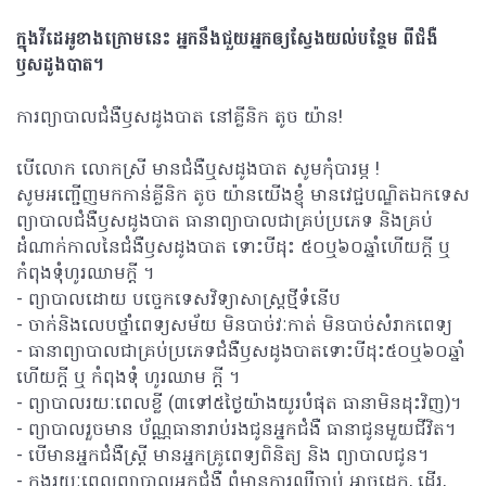
ក្នុងវីដេអូខាងក្រោមនេះ អ្នកនឹងជួយអ្នកឲ្យស្វែងយល់បន្ថែម ពីជំងឺ
ឫសដូងបាត។
ការព្យាបាល​ជំងឺឫសដូងបាត នៅគ្លីនិក តូច យ៉ាន​!
បើលោក លោកស្រី មានជំងឺឬសដូងបាត សូមកុំបារម្ភ !
សូមអញ្ជើញមកកាន់គ្លីនិក តូច យ៉ានយើងខ្ញុំ មានវេជ្ជបណ្ឌិតឯកទេស
ព្យាបាលជំងឺឫសដូងបាត ធានាព្យាបាលជាគ្រប់ប្រភេទ និងគ្រប់
ដំណាក់កាលនៃជំងឺឫសដូងបាត ទោះបីដុះ ៥០ឬ៦០ឆ្នាំហើយក្តី ឬ
កំពុងទុំហូរឈាមក្តី ។
- ព្យាបាលដោយ បច្ចេកទេសវិទ្យាសាស្រ្តថ្មីទំនើប
- ចាក់និងលេបថ្នាំពេទ្យសម័យ មិនបាច់វៈកាត់ មិនបាច់សំរាកពេទ្យ
- ធានាព្យាបាលជាគ្រប់ប្រភេទ​ជំងឺឫសដូងបាតទោះបីដុះ៥០ឬ៦០ឆ្នាំ
ហើយក្តី ឬ កំពុងទុំ ហូរឈាម ក្តី ។
- ព្យាបាលរយៈពេលខ្លី (៣ទៅ៥ថ្ងៃយ៉ាងយូរបំផុត ធានាមិនដុះវិញ)។
- ព្យាបាលរួចមាន ប័ណ្ណធានារាប់រងជូនអ្នកជំងឺ ធានាជូនមួយជីវិត។
- បើមានអ្នកជំងឺស្ត្រី មានអ្នកគ្រូពេទ្យពិនិត្យ និង ព្យាបាលជូន។
- ក្នុងរយៈពេលព្យាបាលអ្នកជំងឺ ពុំមានការឈឺចាប់ អាចដេក, ដើរ,