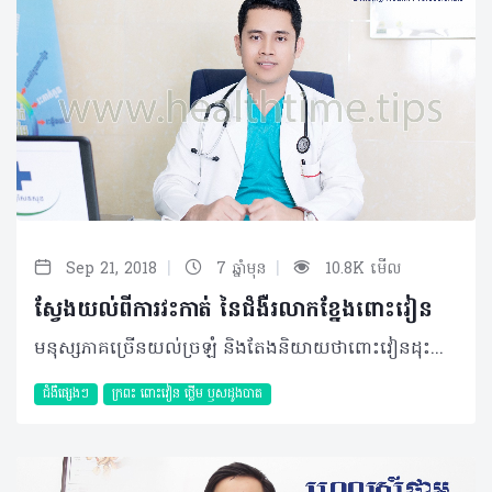
|
|
Sep 21, 2018
7 ឆ្នាំមុន
10.8K មើល
ស្វែងយល់ពីការវះកាត់ នៃជំងឺរលាកខ្នែងពោះវៀន
មនុស្សភាគច្រើនយល់ច្រឡំ និងតែងនិយាយថាពោះវៀនដុះខ្នែង តែតាមពិតទៅមនុស្សម្នាក់ៗសុទ្ធតែមានខ្នែងពោះវៀនទាំងអស់ ហើយនៅពេលមានការរលាកត្រង់ខ្នែងនោះ ទើបគេហៅថារលាកខ្នែងពោះវៀន។ និយមន័យ ជំងឺរលាកខ្នែងពោះវៀន ជាការរលាកទៅលើខ្នែងពោះវៀនដែលស្ថិតនៅជាប់ផ្នែកដំបូងគេនៃពោះវៀនធំ។ បច្ចុប្បន្ន យើងសង្កេតឃើញថាការវះកាត់ជំងឺរលាកខ្នែងពោះវៀនមានការកើនឡើងដូចនៅតាមមន្ទីរពេទ្យរដ្ឋ និងគ្លីនិកឯកជនស្របតាមអត្រាប្រជាជនខ្មែរយើងមានការកើនឡើងផងនោះ។ មូលហេតុ និងកត្តាប្រឈម មូលហេតុដែលបង្កឲ្យមានជំងឺរលាកខ្នែងពោះវៀន គឺ៖ • ដោយសារការស្ទះប្រហោងខ្នែងពោះវៀនដោយលាមក បន្លែ ឬគ្រាប់ធញ្ញជាតិដែលមិនរលាយពេលយើងញ៉ាំចូល • ដោយការបង្ករោគពីបាក់តេរី (Escherichiacoli, Klebseilla, Bactericide fragility, Clostridium spp) • ការបង្កពីពពួកប៉ារ៉ាស៊ីតក្នុងពោះវៀន (Schistosomes spicie, Pinworms, Strongyloides stercoralis) • ការបង្កពីជំងឺអាប់សែនៅអាងត្រគាក • ដោយសារការរីកនៃ Lymphatic tissue(Hyperplasia lyphoid) • ការសង្កត់ដោយដុំសាច់ (Neoplasms) • ការគ្រោះថ្នាក់ប៉ះចំផ្នែកពោះ (Abdominal Trauma) ។ អាការៈរោគ ឈឺពោះ ដំបូងឡើយគឺឈឺនៅផ្នែកជុំវិញផ្ចិត ឬចុងដង្ហើម បន្ទាប់មកទៀតឈឺចាក់ទៅផ្នែកខាងក្រោម ខាងស្តាំនៃពោះ ក្តៅខ្លួន ៣៨-៣៩ អង្សាសេ ចង្អោរ៦១ទៅ៩២% ក្អួត៥០% អត់ឃ្លានអាហារ៧៥ ទៅ៧៨% និងរាក ឬទល់លាមក១៨%។ តាមរយៈការសិក្សាភាគច្រើនបានឲ្យដឹងថា អ្នកដែលមានហានិភ័យខ្ពស់ក្នុងការប្រឈមនឹងជំងឺរលាកខ្នែងពោះវៀនគឺ ប្រជាជនដែលមានអាយុចន្លោះពី ១០ ទៅ ៣០ឆ្នាំ ហើយកើតលើបុរសច្រើនជាងស្រ្តី។ យន្តការនៃការរលាកខ្នែងពោះវៀន នៅពេលដែលមានការស្ទះប្រហោងខ្នែងពោះវៀនដោយលាមក ឬដោយគ្រាប់ធញ្ញជាតិ ឬក៏អាហារដែលញ៉ាំចូលទៅមិនរលាយ វាជាហេតុដែលនាំឲ្យមានការកើនឡើងនៃសម្ពាធក្នុងប្រហោងខ្នែងពោះវៀន ដោយសារតែការបញ្ចេញ (secretion)ពីភ្នាសនៃប្រហោងខ្នែងពោះវៀននោះ នៅពេលនោះពពួកបាក់តេរីដែលមាននៅក្នុងខ្នែងពោះវៀនចាប់ផ្តើមបង្ករោគ នាំឲ្យមានការរលាកខ្នែងពោះវៀន ពេលនោះអ្នកជំងឺមានអាការៈឈឺពោះ ក្តៅខ្លួន ឈឺក្បាល អាចក្អួត ឬចង្អោរ និងមិនឃ្លានអាហារ។ ក្នុងករណីស្ទះខ្នែងពោះវៀនយូរទៅៗនាំឲ្យសម្បករបស់ខ្នែងពោះវៀនស្តើងទៅៗ បណ្តាលឲ្យធ្លាយ នាំឲ្យរលាកដល់ស្រោមពោះ និងមានគ្រោះថ្នាក់ដល់អាយុជីវិត ក្នុងករណីដែលធ្វើការសង្គ្រោះវះកាត់មិនទាន់ពេលវេលា។ ការធ្វើរោគវិនិច្ឆ័យ • គ្រូពេទ្យអាចសាកសួរព័ត៌មានពីអាការៈរោគពិសេសចំណុចនៃការឈឺចាប់ • ការវិភាគឈាម ឃើញមានវត្តមានគ្រាប់ឈាមសកើនឡើង និង C-Reactive Protein (CRP) កើនឡើង • ឆ្លុះអេកូពោះ ដើម្បីរកមើលដុំដំបៅខ្នែងពោះវៀនឃើញមានការរលាកខ្នែងហើយទំហំវាស់ទៅធំជាង៦មីលីម៉ែត្រជួនកាលឃើញលក្ខណៈជាដុំអាប់សែ (Plastron appendicular) • ការថតកាំរស្មីអុិចពោះ និងស៊ីធីស្កែនអាចឃើញមានគ្រាប់ធញ្ញជាតិ ឬដុំលាមកនៅក្នុងខ្នែងពោះវៀនឬកម្រិតខ្យល់ និងទឹក ឬកំណកកាល់ស្យូម ឬការធ្លាយក្រពះ (Image de croissant gazeux)និងទាត់ចោលនូវជំងឺតម្រងនោមមួយចំនួន។ ការព្យាបាល និងផលវិបាក ឲ្យអ្នកជំងឺសម្រាកពេទ្យ ដោយធ្វើការព្យាបាលដោយវះកាត់ និងព្យាបាលរួមផ្សំ។ -ការព្យាបាលដោយការវះកាត់ មានគោលបំណងកាត់ខ្នែងពោះវៀន យកចេញនូវសរីរាង្គបង្ករោគនិងបន្ថយការឈឺចាប់។ នៅពេលកាត់ខ្នែងពោះវៀនហើយនោះ ជំងឺរលាកខ្នែងពោះវៀនមិនកើតមានទៀតទេ។ ការវះកាត់មាន២របៀប៖ • ការវះកាត់ខ្នែងពោះវៀនដោយវះបើកពោះនៅផ្នែកខាងក្រោមខាងស្តាំនៃពោះ (McBurney open Appendecetomy) • ការវះកាត់ដោយចោះដោយប្រើឧបករណ៍ Laparoscope ។ ផលវិបាកក្រោយវះកាត់មានដូចជា ការបង្ករោគនៅមុខរបួសវះ ធ្លាយដោយរបូតចេស រលាកស្រោមពោះក្រោយវះកាត់ ស្ទះពោះវៀន។ -ការព្យាបាលរួមផ្សំ ប្រើអង់ទីប៊ីយ៉ូទិក និងថ្នាំបំបាត់ការឈឺចាប់។ ករណីអ្នកជំងឺរលាកខ្នែងពោះវៀនដែលមិនបានទទួលការព្យាបាលទាន់ពេលវេលានិងត្រឹមត្រូវតាមបែបវេជ្ជសាស្ត្រ នឹងធ្វើឲ្យសរីរាង្គនៃខ្នែងពោះវៀនវិវឌ្ឍទៅជាដុំសាច់ ដែលបង្កគ្រោះថ្នាក់បាន។ ប្រសិនបើទុកយូរ វាបណ្តាលឲ្យធ្លាយនូវខ្នែងរបស់ពោះវៀន ដែលជាហេតុនាំឲ្យមានពពួកបាក់តេរីធ្លាក់ចុះទៅក្នុងស្រោមពោះ បង្កជាជំងឺរលាកស្រោមពោះ និងបណ្តាលឲ្យមានគ្រោះថ្នាក់ដល់ជីវិតបានផងដែរ។ ការវះពោះ ១. មានតម្លៃថោក ២. មានប្រសិទ្ធភាពខ្ពស់ រហ័ស ៣. ស្នាមរបួសធំជាងវះចោះ ៤. សម្រាកពេទ្យយូរជាងវះដោយ Laparoscope ។ ចោះ Laparoscope ១. មុខរបួសតូច ២. បន្ថយការបង្ករោគ ៣. បន្ថយការឈឺចាប់ក្រោយវះ ៤. បន្ថយរយៈពេលសម្រាកពេទ្យ ៥. តម្លៃថ្លៃជាងវះដោយដៃ ៦. រយៈពេលវះកាត់យូរជាងវះបើកពោះ។ ការការពារ ដើម្បីការពារខ្លួនពីជំងឺរលាកខ្នែងពោះវៀន គ្រប់គ្នាត្រូវបរិភោគអាហារដែលមានអនាម័យ និងងាយរលាយ ព្រមទាំងចូលរួមអនុវត្តគោលការណ៍អនាម័យទាំង៣រួមមាន ហូបស្អាត ផឹកស្អាតនិងរស់នៅស្អាត។ ដោយឡែក វេជ្ជបណ្ឌិតរួមទាំងអ្នកវិជ្ជាជីវៈសុខាភិបាល ត្រូវធ្វើការវែកញែករករោគវិនិច្ឆ័យឲ្យបានច្បាស់លាស់ទៅលើអ្នកជំងឺរលាកខ្នែងពោះវៀន និងចូលរួមពិនិត្យ វិភាគឲ្យបានត្រឹមត្រូវ ដើម្បីឲ្យការព្យាបាលមានប្រសិទ្ធភាពខ្ពស់ ជាពិសេសលើកស្ទួយ វិស័យសុខាភិបាលនៅប្រទេសកម្ពុជាឲ្យមានការរីកចម្រើន។ បកស្រាយដោយ ៖ វេជ្ជបណ្ឌិត សុខ ចិត្ត គ្រូពេទ្យផ្នែកសង្គ្រោះជំងឺ វះកាត់ និងសណ្តំ នៅមន្ទីរពេទ្យព្រះកេតុមាលា និងជាប្រធានមន្ទីរពហុព្យាបាល ដូនពេញសែនសុខ ©2018 រក្សាសិទ្ធិគ្រប់យ៉ាង​ដោយ Healthtime Corporation ចំពោះគ្រប់អត្ថបទដោយគ្មានផ្នែកណាមួយត្រូវបោះពុម្ពផ្សាយចូល ប្រព័ន្ធអ៊ីនធឺណែតឧបករណ៍អេឡិចត្រូនិកអាត់ជាសំឡេងឬថតចំលងគ្រប់រូបភាពដោយគ្មានការអនុញ្ញាតឡើយ
ជំងឺផ្សេងៗ
ក្រពះ​ ពោះវៀន​ ថ្លើម ឫសដូងបាត