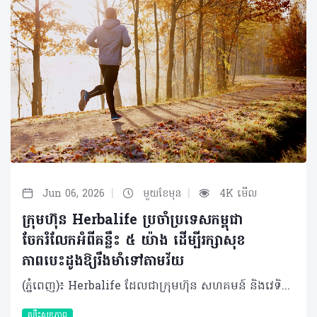
|
|
Jun 06, 2026
មួយខែមុន
4K មើល
ក្រុមហ៊ុន Herbalife ប្រចាំប្រទេសកម្ពុជា
ចែករំលែកអំពីគន្លឹះ ៥ យ៉ាង ដើម្បីរក្សាសុខ
ភាពបេះដូងឱ្យរឹងមាំទៅតាមវ័យ
(ភ្នំពេញ)៖ Herbalife ដែលជាក្រុមហ៊ុន សហគមន៍ និងវេទិកាភ្ជាប់ទំនាក់ទំនង លំដាប់ថ្នាក់ពិភពលោក ផ្នែកសុខភាព និងសុខុមាលភាពបានចែករំលែកអំពី គន្លឹះ ៥ យ៉ាង ដើម្បីរក្សាសុខភាពបេះដូងឱ្យរឹងមាំទៅតាមវ័យ។ បេះដូងគឺជាសរីរាង្គមួយដែលមានទំហំតូច ប៉ុន្តែមានតួនាទីធំ ដោយវាទទួលខុសត្រូវក្នុងការថែរក្សាអ្នកឱ្យមានជីវិតរស់នៅ និងមានសុខភាពល្អជារៀងរាល់ថ្ងៃ រាល់នាទី និងរាល់វិនាទី។ បេះដូងច្របាច់ និងបញ្ជូនឈាម និងអុកស៊ីសែនទៅកាន់សួត និងរាងកាយរបស់អ្នក ព្រមទាំងកម្ចាត់ឧស្ម័នកាបូនិចចេញពីចរន្តឈាម ដែលមុខងារទាំងនេះគឺជាស្នូលនៃសុខភាពទូទៅរបស់អ្នក។ បេះដូងគឺជាសរីរាង្គដែលងាយរងគ្រោះ ដូចជាជំងឺបេះដូង និងជំងឺដាច់សរសៃឈាមខួរក្បាល ដែលស្ថានភាពទាំងនេះត្រូវបានគេដឹងថាជាឃាតករដ៏ធំបំផុតមួយក្នុងពិភពលោក ដោយបានឆក់យកជីវិតមនុស្សអស់ ១៨.៦ លាននាក់នៅទូទាំងសកលលោកក្នុងមួយឆ្នាំៗ។ អាយុកាន់តែច្រើន ហានិភ័យនៃជំងឺបេះដូងកាន់តែខ្ពស់។ នៅក្នុងប្រទេសអភិវឌ្ឍន៍ • អត្រាអ្នកឈឺបេះដូងកើនឡើងខ្លាំង (លើសពី ១០ ភាគរយ) ចំពោះមនុស្សអាយុចាប់ពី ៧០ ឆ្នាំឡើងទៅ។ ៨០ ភាគរយនៃអ្នកស្លាប់ដោយសារជំងឺបេះដូង គឺជាមនុស្សចាស់ដែលមានអាយុចាប់ពី ៦៥ ឆ្នាំឡើងទៅ។ គន្លឹះស្តីពីសុខភាពបេះដូង និងការឈានចូលវ័យចាស់ដោយមានសុខភាពល្អ នេះគឺជាគន្លឹះល្អៗចំនួន ប្រាំយ៉ាង ដើម្បីឱ្យអ្នកចាប់ផ្តើមដំណើរនេះ សម្រាប់ជីវិតដែលមានសុខភាពល្អប្រសើរជាងមុនទាំងនៅពេលបច្ចុប្បន្ន និងទៅអនាគត។ គន្លឹះទី១៖ ស្វែងយល់ពីហានិភ័យសុខភាពរបស់អ្នក គន្លឹះដំបូងនៃការថែរក្សាសុខភាពបេះដូង គឺការដឹងពីសុខភាពរបស់អ្នកតាមរយៈការទៅជួបគ្រូពេទ្យដើម្បីពិនិត្យសុខភាពឱ្យបានទៀងទាត់។ការពិនិត្យសុខភាពបានជាប់លាប់ជារឿងសំខាន់ខ្លាំងណាស់ ព្រោះសម្ពាធឈាមខ្ពស់ គឺជាកត្តាហានិភ័យចម្បងបំផុតនៃជំងឺសរសៃឈាមបេះដូង ហើយវាត្រូវបានគេចាត់ទុកជា "ឃាតករលាក់មុខ" ដោយសារតែវាមិនបង្ហាញចេញនូវសញ្ញាព្រមាន ឬរោគសញ្ញាអ្វីច្បាស់ៗឡើយ។ហេតុដូច្នេះ ការពិនិត្យសម្ពាធឈាមឱ្យបានទៀងទាត់ គឺជារឿងចាំបាច់បំផុត ព្រោះប្រសិនបើទុកចោលដោយមិនបានពិនិត្យ និងព្យាបាលទាន់ពេលវេលាទេ វានឹងបង្កើនហានិភ័យនៃជំងឺបេះដូង និងជំងឺដាច់សរសៃឈាមខួរក្បាលបាន។ គន្លឹះទី២៖ កាត់បន្ថយទម្លាប់រស់នៅដែលមិនល្អចំពោះសុខភាព ការផ្តាច់បារីជាវិធីដ៏ល្អបំផុតក្នុងការការពារបេះដូង ព្រោះហានិភ័យជំងឺបេះដូងនឹងថយចុះភ្លាមៗបន្ទាប់ពីឈប់ជក់។ ជាទូទៅ ការជក់បារីបំផ្លាញសរសៃឈាមអាកទែឱ្យរួមតូចដោយសារការកកខ្លាញ់ ដែលអាចបង្កជាការឈឺទ្រូងជាសញ្ញាព្រមាន ឬអាចឈានទៅដល់ការគាំងបេះដូង និងដាច់សរសៃឈាមខួរក្បាលដោយមិនដឹងខ្លួន។ ដូច្នេះ អ្នកគួរតែបោះបង់ទម្លាប់មិនល្អក្រវាត់ចោលនូវឧបករណ៍ជក់បារី រួចជំនួសមកវិញនូវផលិតផលជំនួសជាតិនីកូទីន។ ការបោះបង់ចោលទម្លាប់មិនល្អទាំងនេះ នឹងជួយឱ្យរាងកាយទាំងមូលទទួលបានសុខភាពល្អ។ គន្លឹះទី៣៖ រក្សារបបអាហារដែលល្អចំពោះសុខភាពបេះដូង អាហារូបត្ថម្ភដែលល្មមសមរម្យនៃកាឡូរីដែលអ្នកគួរទទួលទាន គួរមានកាបូអ៊ីដ្រាត ៤០ ភាគរយ ប្រូតេអ៊ីន ៣០ ភាគរយ និងខ្លាញ់ល្អ ៣០ ភាគរយ ព្រមទាំងជាតិសរសៃ ២៥ ក្រាម និងទឹកប្រាំបីកែវក្នុងមួយថ្ងៃ។ លើសពីនេះ ការញ៉ាំបន្លែ ផ្លែឈើ និងគ្រាប់ធញ្ញជាតិ នឹងជួយផ្តល់វីតាមីន និងជាតិរ៉ែល្អៗជាច្រើន។ អាហារសម្បូរអូមេហ្គា-៣ ដូចជាត្រីមានជាតិខ្លាញ់ និងគ្រាប់ពូជផ្សេងៗ អាចជួយកាត់បន្ថយហានិភ័យជំងឺបេះដូងផងដែរ។ ត្រីក៏ជាអាហារជំនួសសាច់គោដ៏ល្អដើម្បីចៀសវាងខ្លាញ់ឆ្អែតខ្ពស់ ហើយជាតិអូមេហ្គា-៣ដែលមានក្នុងត្រីក៏ជួយបញ្ចុះកម្រិតកូឡេស្តេរ៉ុល និងទ្រីគ្លីសេរីត ដើម្បីទ្រទ្រង់ប្រព័ន្ធសរសៃឈាមបេះដូងទៀតផង។ គន្លឹះទី៤៖ ធ្វើឱ្យបេះដូងរបស់អ្នកលោតញាប់ ការធ្វើលំហាត់ប្រាណ និងសកម្មភាពរាងកាយទៀងទាត់ផ្តល់ផលប្រយោជន៍ជាច្រើនដោយវាជួយឱ្យសរសៃឈាមសម្រាក និងពង្រីកខ្លួន ធ្វើឱ្យឈាមហូរទៅចិញ្ចឹមបេះដូងបានល្អ។ សកម្មភាពនេះរំញោចការផលិតសារធាតុនីទ្រីកអុកស៊ីតដើម្បីការពារប្រព័ន្ធសរសៃឈាមបេះដូង។ អ្នកគួរតែធ្វើលំហាត់ប្រាណកម្រិតមធ្យមយ៉ាងហោចណាស់ ៣០ នាទីក្នុងមួយថ្ងៃ ហើយបើគ្មានពេលគ្រប់គ្រាន់ទេ អ្នកអាចជំនួសដោយការដើរខ្លីៗមុនពេលធ្វើការ ដូចជាការចតឡានម៉ូតូឱ្យឆ្ងាយពីការិយាល័យ ឬការឈរធ្វើការខ្លះដើម្បីចៀសវាងការអង្គុយយូរៗពេញមួយថ្ងៃ។ គន្លឹះទី៥៖ កាត់បន្ថយកម្រិតស្ត្រេសរបស់អ្នក ទោះបីជាគ្មានការផ្សារភ្ជាប់ផ្ទាល់រវាងភាពស្ត្រេសខ្ពស់ និងជំងឺបេះដូង ប៉ុន្តែស្ត្រេសអាចបង្កហានិភ័យដោយប្រយោល ដូចជាធ្វើឱ្យឡើងសម្ពាធឈាម ធ្វើឱ្យអ្នកញ៉ាំច្រើនហួសប្រមាណ ខ្ជិលមិនធ្វើលំហាត់ប្រាណ ឬធ្វើឱ្យអ្នកជក់បារី។ ស្ត្រេសរ៉ាំរ៉ៃក៏ជម្រុញអរម៉ូនអង់ដ្រេណាលីន និងខទីសូលឱ្យកើនឡើង ដែលនាំឱ្យប្រឈមនឹងការគាំងបេះដូងផងដែរ។ ហេតុនេះ អ្នកគួរតែចំណាយពេលសម្រាក និងធ្វើអ្វីដែលសប្បាយចិត្ត ព្រោះមនុស្សដែលអាចគ្រប់គ្រងស្ត្រេសឱ្យនៅកម្រិតទាបបាន តែងមានទំនោរចង់ហាត់ប្រាណ និងមានចំណង់ញ៉ាំអាហារដែលមានសុខភាពល្អ។ ការអនុវត្តរបៀបរស់នៅសកម្ម និងមានសុខភាពល្អចាប់ពីពេលនេះតទៅ គឺជារឿងចាំបាច់បំផុតដើម្បីការពារជំងឺបេះដូង និងរក្សាបេះដូងឱ្យរឹងមាំទៅថ្ងៃអនាគត។ អំពីក្រុមហ៊ុន Herbalife ក្រុមហ៊ុន Herbalife (NYSE: HLF) គឺជាក្រុមហ៊ុនសុខភាព និងសុខុមាលភាពឈានមុខគេ និងជាសហគមន៍ដែលកំពុងផ្លាស់ប្តូរជីវិតរបស់មនុស្សជាមួយនឹងផលិតផលអាហារូបត្ថម្ភដ៏អស្ចារ្យ និងជាឱកាសអាជីវកម្មសម្រាប់សមាជិកឯករាជ្យ​របស់ខ្លួនចាប់តាំងពីឆ្នាំ 1980។ ក្រុមហ៊ុនផ្តល់ជូននូវផលិតផលដែលគាំទ្រដោយវិទ្យាសាស្រ្តដល់អ្នកប្រើប្រាស់នៅក្នុងទីផ្សារជាង 90។ តាមរយៈសមាជិកឯករាជ្យដែលផ្តល់ជូននូវការបណ្តុះបណ្តាលមួយទល់មួយ និងផ្តល់ការគាំទ្រសហគមន៍ដោយបំផុសគំនិតឱ្យអតិថិជនប្រកាន់ខ្ជាប់នូវរបៀបរស់នៅដែលមានភាពសកម្ម។
គន្លឹះសុខភាព