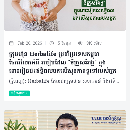
|
|
Feb 26, 2026
5 ខែមុន
8K មើល
ក្រុមហ៊ុន Herbalife ប្រចាំប្រទេសកម្ពុជា
ចែករំលែកអំពី របៀបដែល "មីក្រូសរីរាង្គ" ក្នុង
ពោះវៀនជះឥទ្ធិពលមកលើសុខភាពទូទៅរបស់អ្នក
(ភ្នំពេញ)៖ Herbalife ដែលជាក្រុមហ៊ុន សហគមន៍ និងវេទិកាភ្ជាប់ទំនាក់ទំនងលំដាប់ថ្នាក់ពិភពលោក ផ្នែកសុខភាព និងសុខុមាលភាពបានចែករំលែកអំពីរបៀបដែល "មីក្រូសរីរាង្គ" ក្នុងពោះវៀនជះឥទ្ធិពលមកលើសុខភាពទូទៅរបស់យើង ។ មានមនុស្សតិចណាស់ដែលដឹងថា រាងកាយរបស់យើងមិនមែនផ្សំឡើងទាំងស្រុងដោយកោសិកាតែម្យ៉ាងនោះទេ។ មីក្រូសរីរាង្គរាប់លានរស់នៅក្នុងពោះវៀនរបស់យើង ហើយចំនួនរបស់ពួកវា លើសពីចំនួនសរុបនៃកោសិកាផ្ទាល់ខ្លួនរបស់យើងទៅទៀត។ ប្រព័ន្ធអេកូឡូស៊ីខ្នាតតូចនេះ ដែលមានបាក់តេរី វីរុស មេរោគផ្សិត និងប្រូតូហ្សូអា ត្រូវបានអ្នកវិទ្យាសាស្ត្រហៅថា "ហ្សែនទីពីរ" ហើយវាជះឥទ្ធិពលយ៉ាងស្ងប់ស្ងាត់ដល់ការរំលាយអាហារ ប្រព័ន្ធភាពស៊ាំ អារម្មណ៍ និងសូម្បីតែមុខងារនៃការយល់ដឹងរបស់យើង។ បាក់តេរីក្នុងពោះវៀន (Gut microbiota) មិនមែនគ្រាន់តែជា "អ្នកដំណើរឆ្លងកាត់" ធម្មតានោះទេ ប៉ុន្តែគឺជាដៃគូរួមរស់ដែលបានវិវត្តន៍មកជាមួយមនុស្សអស់រាប់លានឆ្នាំមកហើយ។ នៅក្នុងពោះវៀនរបស់មនុស្សពេញវ័យដែលមានសុខភាពល្អ មានបាក់តេរីច្រើនជាង ១,០០០ ប្រភេទ ដែលមានទម្ងន់សរុបពី ១ ទៅ ២ គីឡូក្រាម ដែលស្មើនឹងទម្ងន់នៃថ្លើមមួយ។ មីក្រូសរីរាង្គទាំងនេះមានអន្តរកម្មជាមួយយើងតាមបណ្តាញដ៏ស្មុគស្មាញ៖ • ពួកវាជួយបំបែកជាតិសរសៃដែលពិបាករំលាយ និងបង្កើតអាស៊ីតខ្លាញ់ខ្សែខ្លី (ដូចជា Butyrate) ដើម្បីផ្តល់ថាមពលដល់កោសិកាពោះវៀន។ • សំយោគសារធាតុចិញ្ចឹម វីតាមីន K និងវីតាមីនក្រុម B។ • បង្ហាត់ប្រព័ន្ធភាពស៊ាំរបស់យើងឱ្យចេះបែងចែករវាងមិត្តនិងសត្រូវ។ • ចូលរួមក្នុងកិច្ចការគ្រប់គ្រងការរំលាយអាហារ (Metabolism) និងការឆ្លើយតបនឹងការរលាក។ ក្នុងរយៈពេលប៉ុន្មានឆ្នាំចុងក្រោយនេះ អ្នកវិទ្យាសាស្ត្របានរកឃើញថា ឥទ្ធិពលនៃបាក់តេរីក្នុងពោះវៀនមានវិសាលភាពលើសពីប្រព័ន្ធរំលាយអាហារទៅទៀត។ តាមរយៈ "Gut-brain axis" ប្រព័ន្ធទំនាក់ទំនងទ្វេទិសនេះអនុញ្ញាតឱ្យមីក្រូសរីរាង្គផលិតសារធាតុសរសៃប្រសាទដូចជា serotonin (ប្រហែល ៩០% ត្រូវបានផលិតនៅក្នុងពោះវៀន), dopamine និង GABA ដែលជះឥទ្ធិពលដោយផ្ទាល់ដល់ការឆ្លើយតបនៃអារម្មណ៍ និងភាពតានតឹង។ ការសិក្សាមួយដែលបានចុះផ្សាយក្នុងទស្សនាវដ្តី Nature Microbiology បានផ្សារភ្ជាប់សមាសភាពជាក់លាក់នៃពោះវៀនទៅនឹងហានិភ័យនៃជំងឺធ្លាក់ទឹកចិត្ត។ ការសិក្សាមួយទៀតក៏បានរកឃើញថា បាក់តេរីក្នុងពោះវៀនរបស់អ្នកជំងឺ Parkinson មានភាពខុសគ្នាខ្លាំងពីមនុស្សដែលមានសុខភាពល្អ ដែលនេះបង្ហាញថាពោះវៀនអាចជាចំណុចចាប់ផ្តើមមួយនៃជំងឺប្រព័ន្ធសរសៃប្រសាទនេះ។ ទោះជាយ៉ាងណាក៏ដោយ ប្រព័ន្ធអេកូឡូស៊ីដ៏តូចឆ្មានេះគឺងាយរងគ្រោះណាស់។មានកត្តាជាច្រើនដែលរបៀបរស់នៅក្នុងសម័យទំនើបនេះអាចបណ្តាលឱ្យមានអតុល្យភាពបាក់តេរី (ហៅតាមវេជ្ជសាស្ត្រថា Dysbiosis)៖ • របបអាហារ៖ របបអាហារបែបលោកខាងលិចដែលមានជាតិស្ករ និងខ្លាញ់ខ្ពស់ បានកាត់បន្ថយការទទួលទានជាតិសរសៃដែលចាំបាច់សម្រាប់បាក់តេរីមានប្រយោជន៍។ • ការប្រើប្រាស់ថ្នាំផ្សះហួសកម្រិត៖ ថ្នាំផ្សះដែលមានប្រសិទ្ធភាពខ្លាំងនិងទូលំទូលាយនឹងបោសសម្អាតមីក្រូសរីរាង្គយ៉ាងច្រើនដោយមិនរើសមុខនោះឡើយ។ • សម្ពាធផ្លូវចិត្តរ៉ាំរ៉ៃ៖ ស្ថានភាពស្ត្រេសបន្តបន្ទាប់ផ្លាស់ប្តូរការជ្រាបនៃពោះវៀន និងសមាសធាតុបាក់តេរី។ • ការគេងមិនគ្រប់គ្រាន់៖ រំខានដល់ចង្វាក់ជីវសាស្រ្ត (Circadian rhythm) និងប៉ះពាល់ដល់វដ្តមេតាប៉ូលីសនៃបាក់តេរី។ • ការធ្វើអនាម័យលើសកម្រិត៖ កាត់បន្ថយឱកាសសម្រាប់ការទាក់ទងជាមួយជាមួយមីក្រូសរីរាង្គចម្រុះដទៃទៀតនៅក្នុងបរិស្ថាន។ ផលប៉ះពាល់លើសុខភាព និងការថែទាំ អតុល្យភាពបាក់តេរី​ (Dysbiosis) នេះមានទំនាក់ទំនងយ៉ាងជិតស្និទ្ធជាមួយជំងឺជាច្រើន។ ជំងឺប្រព័ន្ធរំលាយអាហារដូចជា ជំងឺរលាកពោះវៀន និងរោគសញ្ញាពោះវៀនដែលងាយរងរំញោច (IBS) មានទំនាក់ទំនងនឹងការប្រែប្រួលបាក់តេរីជាក់លាក់។ មនុស្សដែលធាត់លើសទម្ងន់ជាទូទៅមានភាពចម្រុះនៃបាក់តេរីក្នុងពោះវៀនទាប ហើយផ្ទុយទៅវិញមានប្រសិទ្ធភាពក្នុងការស្រូបយកថាមពលខ្ពស់ជាង។ សូម្បីតែជំងឺប្រព័ន្ធភាពស៊ាំប្រឆាំងខ្លួនឯង ជំងឺអាលែហ្សី និងសូម្បីតែសុខភាពសរសៃឈាមបេះដូង ក៏អាចរងឥទ្ធិពលពីបាក់តេរីទាំងនេះដែរ ។ ដូច្នោះតើយើងគួរថែរក្សា "ប្រព័ន្ធអេកូឡូស៊ីដ៏តូចឆ្មា" នេះដោយរបៀបណា? 1. របបអាហារចម្រុះគឺជាមូលដ្ឋានគ្រឹះ៖ មីក្រូសរីរាង្គផ្សេងៗគ្នាចូលចិត្តអាហារខុសៗគ្នា ដូច្នេះភាពចម្រុះនៃរបបអាហារគឺជាគន្លឹះក្នុងការរក្សាភាពចម្រុះនៃបាក់តេរី។ បន្លែ ផ្លែឈើ គ្រាប់ធញ្ញជាតិ និងសណ្តែកដែលសម្បូរជាតិសរសៃគឺជា "ប្រេងឥន្ធនៈ" សម្រាប់បាក់តេរីមានប្រយោជន៍ ។ អាហារផ្អាប់ដូចជា យ៉ាអួ បន្លែផ្អាប់ និងតែ Kombucha សម្បូរទៅដោយប្រូបាយអូទិក (Probiotics) សកម្ម។ សារធាតុ Polyphenols (ដែលមានក្នុងផ្លែប៊ឺរី តែ និងសូកូឡាខ្មៅ) ក៏មានប្រសិទ្ធភាពជាប្រេបាយអូទិក (Prebiotics) ផងដែរដែលដើរតួជាស្បៀងសម្រាប់ជួយទ្រទ្រង់ដល់បាក់តេរីល្អៗដែលមានស្រាប់នៅក្នុងខ្លួន។ 2. ប្រើប្រាស់ថ្នាំផ្សះដោយឈ្លាសវៃ៖ អនុវត្តតាមការណែនាំរបស់គ្រូពេទ្យឱ្យបានពេញលេញ និងជៀសវាងការប្រើប្រាស់ដែលមិនចាំបាច់។ 3. គ្រប់គ្រងសម្ពាធផ្លូវចិត្ត និងការគេង៖ ការធ្វើសមាធិ ការហាត់ប្រាណបានទៀងទាត់ និងការរក្សាកាលវិភាគចូលដំណេកឱ្យទៀងទាត់ សុទ្ធតែជួយរក្សាសុខភាពពោះវៀនរបស់អ្នក។ 4. ធម្មជាតិ៖ ចេញទៅក្រៅផ្ទះខ្លះដើម្បីជួយឱ្យមានអន្តរកម្មរវាងអតិសុខមប្រាណចម្រុះក្នុងបរិស្ថាន ដែលអាចមានប្រយោជន៍ដល់​ការលូតលាស់នៃប្រព័ន្ធភាពស៊ាំ និងភាពចម្រុះនៃបាក់តេរីក្នុងខ្លួនយើងបាន។ ការប្រើប្រាស់អាហារបំប៉ន អាហារជួយចិញ្ចឹមប្រព័ន្ធអេកូឡូស៊ីខាងក្នុងខ្លួនរបស់យើង ក៏ប៉ុន្តែមនុស្សនៅក្នុងយុគសម័យថ្មីនេះ ជាទូទៅខ្វះការទទួលទានជាតិសរសៃ។ កត្តានានាដូចជាជីវិតដ៏មមាញឹក ប្រញ៉ាប់ប្រញាល់ របបអាហារគ្មានតុល្យភាព និងការថមថយនូវសកម្មភាពក្រៅផ្ទះ ធ្វើឱ្យរបបអាហារប្រចាំថ្ងៃតែមួយមុខពិបាកឆ្លើយតបទៅនឹងតម្រូវការរាងកាយជាក់ស្តែង។ អាហារបំប៉ន "ប្រូបាយអូទិក​ (Probiotic)" អាចចូលទៅក្នុងពោះវៀនដោយផ្ទាល់ដើម្បីបំពេញបន្ថែមបាក់តេរីមានប្រយោជន៍។ចំណែក "ប្រេបាយអូទិក (Prebiotics)" (ជាចម្បងគឺជាតិសរសៃរលាយ) គឺមានលក្ខណៈទូទៅជាង ដោយវាផ្តល់អាហារូបត្ថម្ភដល់បាក់តេរីមានប្រយោជន៍ដែលមានស្រាប់។ ទឹកប្រទាលកន្ទុយក្រពើជួយសម្រួលបរិស្ថានក្នុងក្នុងពោះវៀនៗ និងជួយជម្រុញការរីកលូតលាស់នៃប្រូបាយអូទិក។ ការរួមបញ្ចូលគ្នានេះរួមគ្នាបង្កើតបរិស្ថានអេកូឡូស៊ី ដែលកាន់តែអំណោយផលដល់ការលូតលាស់នៃមីក្រូសរីរាង្គចម្រុះ ដោយហេតុនេះបង្កើនតុល្យភាព និងភាពធន់នៃមីក្រូជីវសាស្ត្រពោះវៀន ដែលជះឥទ្ធិពលជាវិជ្ជមានដល់សុខភាព និងភាពស៊ាំទាំងមូល។ សរុបមក ស្នូលនៃសុខភាពពោះវៀនគឺសុខភាពរបស់បាក់តេរី ហើយការរក្សាតុល្យភាពនៃប្រព័ន្ធអេកូឡូស៊ីមីក្រូសរីរាង្គ គឺជាការវិនិយោគដ៏សំខាន់បំផុតមួយដែលយើងអាចធ្វើបានសម្រាប់សុខភាពខ្លួនឯង។ ការរក្សាបាក់តេរីក្នុងពោះវៀនឱ្យបានល្អ ស្មើរនឹងការស្រឡាញ់ខ្លួនឯង។ អំពីក្រុមហ៊ុន Herbalife ក្រុមហ៊ុន Herbalife (NYSE: HLF) គឺជាក្រុមហ៊ុនសុខភាព និងសុខុមាលភាពឈានមុខគេ និងជាសហគមន៍ដែលកំពុងផ្លាស់ប្តូរជីវិតរបស់មនុស្សជាមួយនឹងផលិតផលអាហារូបត្ថម្ភដ៏អស្ចារ្យ និងជាឱកាសអាជីវកម្មសម្រាប់អ្នកសមាជិកឯករាជ្យរបស់ខ្លួនចាប់តាំងពីឆ្នាំ 1980។ ក្រុមហ៊ុនផ្តល់ជូននូវផលិតផលដែលគាំទ្រដោយវិទ្យាសាស្រ្តដល់អ្នកប្រើប្រាស់នៅក្នុងទីផ្សារជាង 90។ តាមរយៈសមាជិកឯករាជ្យដែលផ្តល់ជូននូវការបណ្តុះបណ្តាលមួយទល់មួយ និងផ្តល់ការគាំទ្រសហគមន៍ដោយបំផុសគំនិតឱ្យអតិថិជនប្រកាន់ខ្ជាប់នូវរបៀបរស់នៅដែលមានភាពសកម្ម។
គន្លឹះសុខភាព