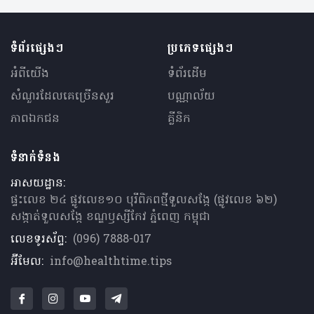
ទំព័រផ្សេងៗ
ប្រភេទផ្សេងៗ
អំពីយើង
ទំព័រដើម
សំណួរ​ដែលគេ​ច្រើន​សួរ
បណ្ណាល័យ
ភាពឯកជន
គ្លីនិក
ទំនាក់ទំនង
អាសយដ្ឋាន:
ផ្ទះលេខ ២៤ ផ្លូវលេខ១០ បុរីពិភពថ្មីទួលសង្កែ (ផ្លូវលេខ ៦២)
សង្កាត់ទួលសង្កែ ខណ្ឌឫស្សីកែវ ភ្នំពេញ កម្ពុជា
លេខទូរស័ព្ទ:
(096) 7888-017
អ៊ីមែល:
info@healthtime.tips