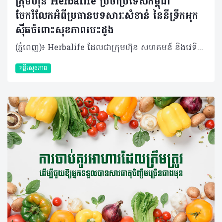
ក្រុមហ៊ុន Herbalife ប្រចាំប្រទេសកម្ពុជា
ចែករំលែកអំពីប្រធានបទសារៈសំខាន់ នៃនីទ្រីកអុក
ស៊ីតចំពោះសុខភាពបេះដូង
(ភ្នំពេញ)៖ Herbalife ដែលជាក្រុមហ៊ុន សហគមន៍ និងវេទិកាភ្ជាប់ទំនាក់ទំនងលំដាប់ថ្នាក់ពិភពលោក ផ្នែកសុខភាព និងសុខុមាលភាពបានចែករំលែកអំពីសារៈសំខាន់នៃនីទ្រីកអុកស៊ីតចំពោះសុខភាពបេះដូង និងថាតើអ្វីទៅជាការជំរុញនីទ្រីកអុកស៊ីត? មានកត្តាជាច្រើនក្នុងការរស់នៅឱ្យបានល្អបំផុត ហើយក៏មិនចាំបាច់ពិបាកស្មុគស្មាញអ្វីច្រើននោះដែរ។ មានវិធីសាមញ្ញមួយចំនួនដើម្បីគាំទ្រដល់សុខភាពបេះដូងរបស់អ្នកឱ្យមានសុខភាពល្អគឺ តាមរយៈរបបអាហារត្រឹមត្រូវ ការហាត់ប្រាណឱ្យបានទៀងទាត់ និងការទទួលទានអាហាររូបត្ថម្ភជំនួយ។របបអាហារ និងលំហាត់ប្រាណគឺងាយស្រួល ប៉ុន្តែអាហាររូបត្ថម្ភជំនួយវិញ? វិធីដ៏ល្អបំផុតមួយដើម្បីជួយការពារបេះដូងរបស់អ្នកគឺ តាមរយៈនីទ្រីកអុកស៊ីត ឬ ពាក្យកាត់ NO។ តើនីទ្រីកអុកស៊ីតដំណើរការយ៉ាងដូចម្តេច? នីទ្រីកអុកស៊ីត គឺជាឧស្ម័នដែលកើតឡើងពីធម្មជាតិដែលមាននៅទាំងក្នុង និងក្រៅរាងកាយ។ វាការពារប្រព័ន្ធសរសៃឈាមបេះដូងរបស់អ្នកពីការខូចខាត និងការចុះខ្សោយតាមវ័យ ដោយលើកកម្ពស់ភាពយឺត នៃសរសៃឈាម។ នីទ្រីកអុកស៊ីតជួយឱ្យជញ្ជាំងសរសៃឈាមរបស់អ្នកសម្រាក និងរីកធំ ដើម្បីឱ្យកោសិកាឈាមអាចរត់បានយ៉ាងងាយស្រួល។ ដំណើរការនេះអនុញ្ញាតឱ្យសារធាតុចិញ្ចឹម និងអុកស៊ីហ្សែនត្រូវបានបញ្ជូនទៅកាន់រាងកាយឱ្យកាន់តែមានប្រសិទ្ធភាព។ អត្ថប្រយោជន៍ នៃនីទ្រីកអុកស៊ីត នីទ្រីកអុកស៊ីតត្រូវបានគេហៅថាជា "Miracle Molecule" ឬ “ម៉ូលេគុលអស្ចារ្យ” ដោយសារតែអត្ថប្រយោជន៍ជាច្រើនដែលវាមាន។ ផ្អែកលើការសិក្សាមួយដែលបានចុះផ្សាយក្នុងទស្សនាវដ្តីវេជ្ជសាស្ត្រ The Journal of Preventive Medicine and Hygiene បានបង្ហាញឱ្យឃើញពីអត្ថប្រយោជន៍របស់នីទ្រីកអុកស៊ីតដូចខាងក្រោម៖ • ជួយគាំទ្រដល់ដំណើរការបេះដូង • រក្សាសរសៃឈាមឱ្យមានភាពបត់បែន • ធ្វើឱ្យលំហូរឈាមប្រសើរឡើង • គាំទ្រដល់គ្រប់កោសិកាទាំងអស់នៅក្នុងរាងកាយរបស់អ្នក • ជំរុញមុខងារបេះដូង ខួរក្បាល និងសរីរាង្គផ្សេងៗទៀតផងដែរ ការធ្វើឱ្យលំហូរឈាម និងការចរាចរឈាមប្រសើរឡើង នឹងជួយសម្រាលបន្ទុកការងាររបស់បេះដូង។ បេះដូងតែងតែច្របាច់បញ្ជូនកោសិកាឈាមផ្តល់​ថាមពលដល់គ្រប់សាច់ដុំ និងសរីរាង្គក្នុងរាងកាយ។ នីទ្រីកអុកស៊ីតជួយឱ្យសរសៃឈាមសម្រាក អនុញ្ញាតិឱ្យកោសិកាទាំងអស់អាចធ្វើចលនា និងរក្សាសម្ពាធឈាមឱ្យស្ថិតក្នុងកម្រិតដែលមានសុខភាពល្អ។ ការផលិតនីទ្រីកអុកស៊ីត រាងកាយផលិតនីទ្រីកអុកស៊ីតដោយធម្មជាតិក្នុងកំឡុងពេលរំលាយអាហារនៅពេលដែលប្រូតេអ៊ីនត្រូវបានបំបែកទៅជាអាស៊ីតអាមីណូដូចជា L-arginine និង L-citrulline។ នៅពេលដែលសារធាតុ L-arginine ត្រូវបានស្រូបចូលទៅក្នុងកោសិកាដែលនៅតាមជញ្ជាំងសរសៃឈាមរបស់អ្នក វានឹងបំប្លែងទៅជានីទ្រីកអុកស៊ីត (NO)។ L-citrulline គឺជាផលដែលកើតចេញពីការបំប្លែងនោះ ហើយវាដើរតួអ្នកជាការបន្ថែមថាមពល ប៉ុន្តែឥទ្ធិពលវាគឺមានរយៈពេលខ្លី។ នីទ្រីកអុកស៊ីតត្រូវបានបំផ្លាញចោលដោយសារម៉ូលេគុលអុកស៊ីហ្សែនសកម្មក្នុងរយៈពេលតែមួយវិនាទីប៉ុណ្ណោះ បន្ទាប់ពីការផលិត។ ការការពារកម្រិតនីទ្រីកអុកស៊ីត សារធាតុប្រឆាំងអុកស៊ីតកម្ម គឺជាវិធីមួយដើម្បីការពារកម្រិតនីទ្រីកអុកស៊ីតនៅក្នុងរាងកាយរបស់អ្នក។ សារធាតុប្រឆាំងអុកស៊ីតកម្មទាំងនេះជួយឱ្យរាងកាយស្រូបយកម៉ូលេគុលអុកស៊ីហ្សែនសកម្ម មុនពេលពួកវាអាចបង្កៃការខូចខាតណាមួយដល់នីទ្រីកអុកស៊ីត។ តាមរយៈការទទួលទានវីតាមីន C និង E រួមគ្នាជាមួយអាស៊ីត alpha lipoic អ្នកអាចជួយបង្កើតរបាំងការពារសម្រាប់នីទ្រីកអុកស៊ីតបាន។ បន្ទាប់ពីអាយុ ៣០ ឆ្នាំឡើង បរិមាណនីទ្រីកអុកស៊ីតដែលផលិតដោយធម្មជាតិក្នុងរាងកាយចាប់ផ្តើមថយចុះ។ ដូច្នោះហើយទើបវាជាការចាំបាច់ក្នុងជួយការពារ និងជម្រុះការបន្ថែមការផលិត NO ដើម្បីគាំទ្រដល់ប្រព័ន្ធសរសៃឈាមបេះដូងឱ្យមានសុខភាពល្អ។ ការជម្រុញនីទ្រីកអុកស៊ីត ដើម្បីជំរុញការផលិតនីទ្រីកអុកស៊ីតក្នុងរាងកាយ មានរឿងមួយចំនួនដែលអ្នកអាចធ្វើបានជារៀងរាល់ថ្ងៃ។ ជាទូទៅ វាអាស្រ័យលើរបបអាហារ ការហាត់ប្រាណ និងការទទួលទានអាហារូបត្ថម្ភដើម្បីជួយបំពេញបន្ថែម។ ចំពោះអាហារូបត្ថម្ភ អ្នកគួរទទួលទានអាហារដែលសម្បូរសារធាតុចិញ្ចឹមរួមមាន៖ • ប្រូតេអ៊ីនដែលមានគុណភាពខ្ពស់ដូចជាសណ្តែកសៀង សាច់ គ្រាប់ធញ្ញជាតិ ទឹកដោះគោ និងអាហារក្រឡុកប្រូតេអ៊ីន • បន្លែដែលមានសារធាតុនីត្រាតខ្ពស់ដូចជា គិនឆាយ សាឡាត់ មើមឆៃថាវក្រហម ស្ពៃពួយឡេង និងអាហារបំប៉នបន្លែបៃតង ក៏ជាជម្រើសដ៏ល្អដែរ • អាស៊ីតខ្លាញ់អូមេហ្គា ៣ ក៏ជួយកាត់បន្ថយការរលាកក្នុងរាងកាយផងដែរ របបអាហារដែលមានតុល្យភាពមិនមែនជាវិធីតែមួយគត់ដើម្បីបង្កើនកម្រិតនីទ្រីកអុកស៊ីតរបស់អ្នកនោះទេ។ វាក៏សំខាន់ផងដែរក្នុងការផ្តោតលើសុខុមាលភាពទូទៅរបស់អ្នកដូចជា៖ • ធានាថាអ្នកបានរក្សាជាតិទឹកបានគ្រប់គ្រាន់ • គេងឱ្យបានគ្រប់គ្រាន់ • និងបង្កើនសកម្មភាពរាងកាយ ការហាត់ប្រាណគឺជាចំណុចសំខាន់មួយ ព្រោះការផលិតនីទ្រីកអុកស៊ីតកើនឡើងយ៉ាងខ្លាំងក្នុងកំឡុងពេលធ្វើសកម្មភាពរាងកាយគ្រប់កម្រិត។ មិនថាការដើរ រត់ ជិះកង់ ហែលទឹក ឬសូម្បីតែការឡើងជណ្តើរ សុទ្ធតែជួយទ្រទ្រង់កម្រិត NO និងរបៀបរស់នៅដែលមានសុខភាពល្អទាំងអស់។ ការប្រើប្រាស់អាហារូបត្ថម្ភជំនួយ ក៏ជាកត្តាសំខាន់ផងដែរ ព្រោះសូម្បីតែរបបអាហារដែលមានតុល្យភាពបំផុតក៏នៅតែមានចន្លោះខ្វះខាតសារធាតុចិញ្ចឹមដែរ។ ដូច្នោះហើយអាហារូបត្ថម្ភជំនួយដូចជា អាហារក្រឡុកប្រូតេអ៊ីន អាហារូបត្ថម្ភជំនួយបន្លែបៃតង និងអូមេហ្គា ៣ គឺអាចជួយបំពេញចន្លោះខ្វះខាតបានយ៉ាងច្រើន។ សម្រាប់ការគាំទ្រកម្រិតនីទ្រីកអុកស៊ីត អាស៊ីតអាមីណូដូចជា L-arginine និង L-citrulline វីតាមីន C និង E អាស៊ីត alpha lipoic និងអាស៊ីតហ្វូលិក គឺពិតជាត្រូវការចាំបាច់។ ផលិតផល Herbalife® Vitality Amino Drink មានផ្ទុកនូវគ្រឿងផ្សំទាំងអស់នេះ និងជាជម្រើសដ៏ល្អសម្រាប់គាំទ្រដល់សុខភាពសរសៃឈាមបេះដូងរបស់អ្នក។ Vitality Amino Drink រួមបញ្ចូលគ្នានូវអាស៊ីតអាមីណូ និងសារធាតុប្រឆាំងអុកស៊ីតកម្មដែលចាំបាច់ដើម្បីគាំទ្រដល់ការផលិត និងរក្សាកម្រិត NO ដើម្បីរក្សាសរសៃឈាមឱ្យមានភាពបត់បែន។ ផលិតផល Herbalife24® Rebuild Strength ក៏ជាជម្រើសដ៏ល្អមួយទៀតដែលជួយបង្កើនកម្រិត NO ក្នុងរាងកាយរបស់អ្នក។ នៅពេលទទួលទានមុនពេលហាត់ប្រាណ វាជួយគាំទ្រដល់លំហូរឈាម និងធ្វើឱ្យសមត្ថភាពកីឡា និងភាពធន់ប្រសើរឡើង។ ការរក្សាកម្រិតនីទ្រីកអុកស៊ីតឱ្យបានខ្ពស់ គឺជាគន្លឹះសម្រាប់សុខភាពរាងកាយ និងបេះដូង ។ អ្នកអាចជួយឱ្យបេះដូងមានសុខភាពល្អទៅតាមវ័យ តាមរយៈការរក្សាភាពបត់បែននៃសរសៃឈាម និងការកែលម្អលំហូរឈាមក្នុងរាងកាយ ជាមួយនឹងសារធាតុ L-arginine និង L-citrulline ដែលមាននៅក្នុងផលិតផល Vitality Amino Drink ។ ការផ្ដោតលើរបបអាហារដែលមានតុល្យភាព ការហាត់ប្រាណឱ្យបានទៀងទាត់ និងការទទួលបានកម្រិត NO ឱ្យបានគ្រប់គ្រាន់ គឺជាគន្លឹះក្នុងការគាំទ្រដល់សុខភាពបេះដូង និងការរស់នៅឱ្យបានល្អបំផុត។ អំពីក្រុមហ៊ុន Herbalife ក្រុមហ៊ុន Herbalife (NYSE: HLF) គឺជាក្រុមហ៊ុនសុខភាព និងសុខុមាលភាពឈានមុខគេ និងជាសហគមន៍ដែលកំពុងផ្លាស់ប្តូរជីវិតរបស់មនុស្សជាមួយនឹងផលិតផលអាហារូបត្ថម្ភដ៏អស្ចារ្យ និងជាឱកាសអាជីវកម្មសម្រាប់សមាជិកឯករាជ្យរបស់ខ្លួនចាប់តាំងពីឆ្នាំ 1980។ ក្រុមហ៊ុនផ្តល់ជូននូវផលិតផលដែលគាំទ្រដោយវិទ្យាសាស្រ្តដល់អ្នកប្រើប្រាស់នៅក្នុងទីផ្សារជាង 90។ តាមរយៈសមាជិកឯករាជ្យដែលផ្តល់ជូននូវការបណ្តុះបណ្តាល​មួយទល់មួយ និងផ្តល់ការគាំទ្រសហគមន៍ដោយបំផុសគំនិតឱ្យអតិថិជនប្រកាន់ខ្ជាប់នូវរបៀបរស់នៅដែលមានភាពសកម្ម។
គន្លឹះសុខភាព