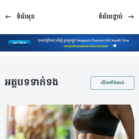
ទំព័រ​មុន
ទំព័រ​បន្ទាប់
អត្ថបទទាក់ទង
មើលទាំងអស់