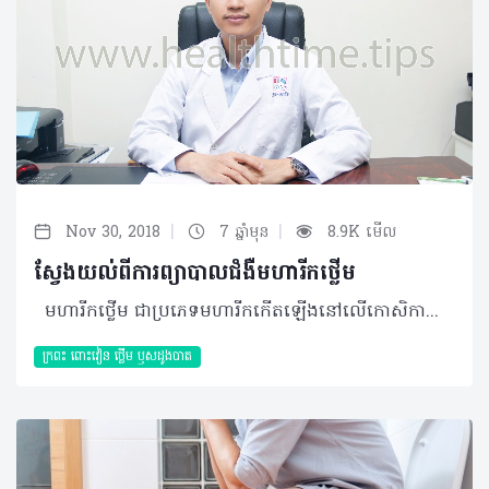
|
|
Nov 30, 2018
7 ឆ្នាំមុន
8.9K មើល
ស្វែងយល់ពីការព្យាបាលជំងឺមហារីកថ្លើម
មហារីកថ្លើម ជាប្រភេទមហារីកកើតឡើងនៅលើកោសិកាសាច់ថ្លើមដែលវាត្រូវបានបែងចែកជា៣ផ្នែកធំៗ៖ • ជំងឺមហារីកថ្លើមកើតឡើងនៅកោសិកាថ្លើមផ្ទាល់ • ជំងឺមហារីកថ្លើមកើតឡើងពីការរាលដាលកោសិកាមហារីកពីកន្លែងផ្សេង • ជំងឺមហារីកថ្លើមកើតចេញពីប្រព័ន្ធទឹកប្រមាត់។ បើយោងតាមតួលេខរបស់ Globocan ឃើញថាចំនួននៃអ្នកជំងឺមហារីកថ្លើមក្នុងតំបន់អាស៊ីសិ្ថតនៅចំណាត់ថ្នាក់លេខ៣ បើធៀបនឹងមហារីកផ្សេងទៀត ប៉ុន្តែ វាមិនត្រូវបានចាត់ទុកជាជំងឺតំណពូជនោះទេ។ មូលហេតុនៃមហារីកថ្លើម ការរលាកថ្លើមរ៉ាំរ៉ៃជាមូលហេតុចម្បងដែលបង្កឲ្យមានជំងឺមហារីកថ្លើម ទាំងការរលាកថ្លើមប្រភេទBប្រភេទC ហើយកត្តាដែលធ្វើឲ្យមានការរលាកថ្លើមរ៉ាំរ៉ៃ រួមមាន ការទទួលទានសុរាច្រើន លើសជាតិដែក និងលើសជាតិពុលជាដើម។ លើសពីនេះទៀត អ្នកដែលងាយប្រឈមនឹងជំងឺមហារីកថ្លើមខ្ពស់ជាងគេគឺ អ្នកជំងឺក្រិនថ្លើម។ រោគសញ្ញា និងយន្តការ ដំណាក់កាលដំបូងអ្នកជំងឺមហារីកថ្លើមមិនស្តែងចេញជារោគសញ្ញាណាមួយទេ ប៉ុន្តែ អំឡុងពេលប្រហែល៦ខែបន្ទាប់ដែលជំងឺវិវឌ្ឍដល់ដំណាក់កាលធ្ងន់ធ្ងរ អាចនឹងមានលេចចេញជារោគសញ្ញាដូចជា៖ • ឈឺចាប់នៅត្រង់ពោះ ចុងដង្ហើម ឬក្រោមឆ្អឹងជំនីរខាងស្តាំ • ស្បែកឡើងលឿង រមាស់ បើដុំសង្កត់លើទឹកប្រមាត់ • អាចកើតទាចទឹក បើវាស្ទះសរសៃឈាម • អស់កម្លាំង និងបាត់បង់ចំណង់អាហារ។ យន្តការនៃមហារីកថ្លើម គឺបណ្តាលមកពីការរលាកថ្លើមរ៉ាំរ៉ៃបង្កឲ្យមានការប្រែប្រួលកោសិកាសាច់ថ្លើម (Mutation Oncogene) និង DNA នោះកោសិកាថ្លើមនឹងចាប់ផ្តើមវិវឌ្ឍ ឬលូតលាស់ដោយឯកឯង។ ករណីមេរោគរលាកថ្លើមប្រភេទBគឺវាធ្វើឲ្យមានការប្រែប្រួល DNA របស់កោសិកាថ្លើម ដែលវាខុសពីប្រភេទCធ្វើឲ្យកោសិកាថ្លើមក្រិន ទើបវិវឌ្ឍជាជំងឺមហារីកថ្លើម។ ការធ្វើរោគវិនិច្ឆ័យ និងព្យាបាល ការធ្វើរោគវិនិច្ឆ័យជំងឺមហារីកថ្លើមត្រូវបែងចែកជា ២ផ្នែក៖ • ការរាវរក ដែលធ្វើឡើងក្នុងករណីអ្នកជំងឺមិនមានសញ្ញាសង្ស័យថាមានជំងឺមហារីកដោយគ្រាន់តែអេកូពោះ ជាមួយគ្រូពេទ្យជំនាញប៉ុណ្ណោះ ដើម្បីរកដុំនៃថ្លើម។ • ការធ្វើរោគវិនិច្ឆ័យពិតប្រាកដបន្ទាប់ពីបានរកឃើញថាមានដុំគឺ ការថតស្កែន ឬMRI ដើម្បី បញ្ជាក់ឲ្យកាន់តែច្បាស់នូវដុំមហារីកថ្លើម។ប្រសិនបើ ក្នុងករណីដុំសាច់ថ្លើមខុសពីធម្មតាហើយការធ្វើអេកូសាស្ត្រ CT Scan និងMRI រួមនឹងការពិនិត្យឈាម (ការពិនិត្យមើលជាតិមហារីក AFP) នៅតែមិនអាចវិនិច្ឆ័យបាននោះទើបគ្រូពេទ្យចោះយកសាច់មកពិនិត្យបន្ថែម។ មហារីកថ្លើមត្រូវព្យាបាលទៅតាមដំណាក់កាលដោយផ្អែកលើដុំមហារីក និងជំងឺរបស់សាច់ថ្លើមផ្ទាល់៖ • ដំណាក់កាលដំបូង ឬចំពោះដុំតូច៖ ករណីអ្នកជំងឺដែលមានសាច់ថ្លើមនៅល្អគាត់នឹងតម្រូវឲ្យធ្វើការវះកាត់ ឬដុត។ ករណីអ្នកជំងឺដែលមាន សាច់ថ្លើមក្រិនខ្លាំង គាត់អាចនៅសល់ជម្រើសត្រឹមដុតនិងប្តូរថ្លើមតែម្តង។ • ដំណាក់កាលមធ្យម ឬចំពោះដុំធំ៖ អ្នកជំងឺអាចធ្វើការព្យាបាលដោយញ៉ុកសរសៃឈាម (TACE) ដោយការចាក់ទុយោចូលតាមក្រលៀន ឡើងរហូតចូលក្នុងសរសៃឈាមរបស់ថ្លើម បន្ទាប់មករកសរសៃឈាមដែលទៅចិញ្ចឹមដុំមហារីកនោះ ក្រោយមកបាញ់ថ្នាំគីមីចូលហើយញ៉ុកសរសៃឈាម។ ដុំមហារីកនឹងរលួយដោយសារជាតិគីមីដែលបានបាញ់ចូល ប៉ុន្តែអ្នកជំងឺត្រូវធ្វើការតាមដានរយៈពេល២ទៅ៣ខែក្រោយ រួចធ្វើការពិនិត្យ និងអាចធ្វើការដុតម្តងទៀត។ • ដំណាក់កាលចុងក្រោយ ឬធ្ងន់ធ្ងរ៖ ការព្យាបាលនៅដំណាក់កាលនេះមានជោគជ័យកម្រិតទាប ដែលអ្នកជំងឺអាចនឹងតម្រូវឲ្យប្តូរសរីរាង្គថ្លើម ឬព្យាបាលពន្យារ ដោយការញ៉ុកសរសៃឈាម រួមជាមួយការលេបថ្នាំគ្រាប់ជាដើម។ គួរបញ្ជាក់ថា ការព្យាបាលមហារីកថ្លើមដោយដុតអាចជួយអ្នកជំងឺឲ្យជាបាន១០០% ប្រសិនអ្នកជំងឺស្ថិតនៅដំណាក់កាលដំបូង ក្នុងនោះ៩៥% ជាលទ្ធផលនៃការដុតលើកដំបូង និង៥%ប៉ុណ្ណោះដែលនៅសល់ដុំ ហើយអ្នកជំងឺក៏អាចធ្វើការដុតម្តងទៀតបាន។ ផលវិបាក និងការការពារ ភាគតិចណាស់ដែលអ្នកជំងឺអាចរស់បានលើសពីមួយឆ្នាំករណីដែលគាត់មិនបានព្យាបាលឲ្យទាន់ពេលវេលា។ ជាទូទៅ ដើម្បីការពារពីជំងឺមហារីកថ្លើម ចាំបាច់ត្រូវការពារពីមូលហេតុដែលបង្កឲ្យមានការរលាកថ្លើមរ៉ាំរ៉ៃ រួមមាន៖ • ចាក់វ៉ាក់សាំងការពារជំងឺរលាកថ្លើមប្រភេទB • ចៀសវាងការប៉ះពាល់ឈាមរបស់អ្នកជំងឺរលាកថ្លើមប្រភេទC • បញ្ឈប់ការផឹកស្រា • ការពារកុំឲ្យប៉ះពាល់ជាតិពុល • ត្រូវព្យាបាលមេរោគឲ្យអស់ពីសាច់ថ្លើម។ មហារីកថ្លើមក៏អាចធ្វើការព្យាបាលនៅកម្ពុជាដូចនឹងប្រទេសដទៃទៀតដែរ ហើយនៅដំណាក់កាលដំបូង មានជោគជ័យរហូតដល់១០០%។ ដូចនេះ អ្នកជំងឺចាំបាច់ត្រូវធ្វើរោគវិនិច្ឆ័យឲ្យបាននៅដំណាក់កាលដំបូងដោយធ្វើការពិនិត្យសុខភាព និងធ្វើ Screening ឲ្យបានទៀងទាត់ រាល់៣ខែម្តង ចំពោះអ្នកជំងឺរលាកថ្លើមប្រភេទB និងអ្នកជំងឺក្រិនថ្លើម និងរាល់៦ខែម្តង ចំពោះអ្នកជំងឺរលាកថ្លើមប្រភេទC និងអ្នកលើសជាតិខ្លាញ់ជាដើម។ បកស្រាយដោយ៖ វេជ្ជបណ្ឌិត ជា ចាន់ឌី ឯកទេសវិទ្យុសាស្រ្ត រូបភាពវេជ្ជសាស្រ្ត មានតួនាទីជានាយកនៃមន្ទីរសម្រាកព្យាបាល និងសម្ភព សានីន ©2018 រក្សាសិទ្ធិគ្រប់យ៉ាង​ដោយ Healthtime Corporation ចំពោះគ្រប់អត្ថបទដោយគ្មានផ្នែកណាមួយត្រូវបោះពុម្ពផ្សាយចូលប្រព័ន្ធអ៊ីនធឺណែត ឧបករណ៍អេឡិចត្រូនិក អាត់ជាសំឡេង ឬថតចំលងគ្រប់រូបភាពដោយគ្មានការអនុញ្ញាតឡើយ
ក្រពះ​ ពោះវៀន​ ថ្លើម ឫសដូងបាត