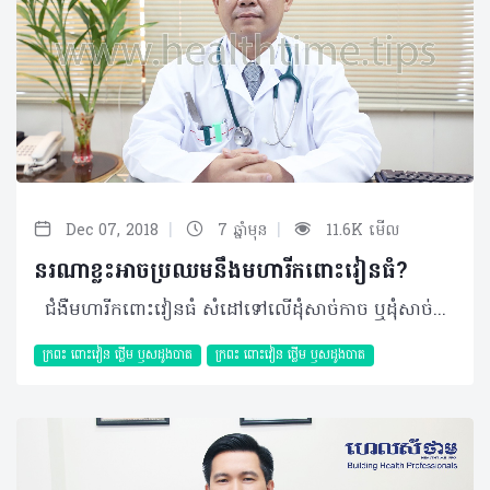
|
|
Dec 07, 2018
7 ឆ្នាំមុន
11.6K មើល
នរណាខ្លះអាចប្រឈមនឹងមហារីកពោះវៀនធំ?
ជំងឺមហារីកពោះវៀនធំ សំដៅទៅលើដុំសាច់កាច ឬដុំសាច់មហារីក ដែលកើតនៅលើពោះវៀនធំផ្ទាល់។ យោងទៅតាមទិន្នន័យរបស់ Globocan ២០១៥ នៅទ្វីបអាស៊ីមានអ្នកជំងឺមហារីកពោះវៀនធំចំនួន ៦១ ២២៨នាក់ដែលជាករណីថ្មីហើយក្នុងនោះភាគច្រើនមានវ័យលើសពី ៦៥ឆ្នាំ។ តាមការសិក្សាបង្ហាញថា ប្រហែលត្រឹមតែ ២%ទៅ៥% ដែលមហារីកពោះវៀនធំបង្កឡើងដោយហ្សែនពីជំនាន់មួយមកជំនាន់មួយទៀត។ ផ្អែកទៅលើការសិក្សារបស់អង្គការសុខភាពពិភពលោកក្នុងឆ្នាំ ២០១៤ បានឲ្យដឹងថាពេលនោះប្រទេសកម្ពុជាយើងមានចំនួនប្រជាជនសរុប១៤ ៨៦៥ ០០០នាក់ ក្នុងនោះចំនួនអ្នកជំងឺមហា-រីកពោះវៀនធំ មានការកើតឡើងច្រើនគួរឲ្យកត់សម្គាល់ដែលបុរសមានចំនួន ៤៤៥ករណីថ្មី និងស្ត្រីមានចំនួន ៣៩៤ករណីថ្មី។ គេសង្កេតឃើញថា អត្រាមរណភាពក្នុងចំណោមជំងឺមហារីកគ្រប់ប្រភេទទាំងអស់ជំងឺមហារីកពោះវៀនធំមានរហូតដល់ ៥% ចំពោះបុរសនិយាយរួមច្រើនជាងនារី។ មូលហេតុ និងកត្តាប្រឈម • ការពិសាបារីច្រើន • ការពិសាស្រាច្រើន • កត្តាតំណពូជ • កត្តាលើសទម្ងន់ • អ្នកជំងឺទឹកនោមផ្អែម • អ្នកជំងឺរលាកពោះវៀនរ៉ាំរ៉ៃ • អ្នកដែលពុំធ្វើលំហាត់ប្រាណ។ រោគសញ្ញា អាការៈនៃជំងឺមហារីកពោះវៀនធំដែលច្រើនជួបប្រទះញឹកញាប់រួមមាន៖ • រាក និងទល់លាមករ៉ាំរ៉ៃ • ឈឺចាប់ក្នុងពោះរយៈពេលយូរ • ស្ថានភាពលាមកមានភាពមិនប្រក្រតី • បត់ជើងធំមានលាយឈាមក្នុងលាមក • មានហូរឈាមតាមផ្លូវលាមក។ យន្តការ ដោយសារមានបម្រែបម្រួលនៃហ្សែនទើបបណ្តាលឲ្យមានការខូចដល់កោសិការបស់ពោះវៀនធំ ហើយនេះជាកត្តាបង្កើតឡើងនូវដំបៅមហារីក។ ការធ្វើរោគវិនិច្ឆ័យ ការធ្វើរោគវិនិច្ឆ័យទៅលើជំងឺមហារីកពោះវៀនធំគឺផ្អែកទៅលើកត្តា៣យ៉ាង៖ • ការពិនិត្យលាមក ដោយបច្ចេកទេស FOBT(Faecal Occult Blood Test)៖ ដោយយកលាមកទៅពិនិត្យ ដោយមីក្រូទស្សន៍ នៅក្នុងមន្ទីរពិសោធន៍ ដើម្បីរកមើលគ្រាប់ឈាមក្រហម។ ក្នុងករណីឃើញមានគ្រាប់ឈាមក្រហម អ្នកជំងឺរូបនោះនឹងត្រូវតម្រូវឲ្យធ្វើការពិនិត្យម្យ៉ាងទៀតហៅថា ការពិនិត្យឆ្លុះពោះវៀនធំ Colonoscopy។ • ការពិនិត្យឆ្លុះពោះវៀនធំ Colonoscopy៖ ជាការពិនិត្យដោយប្រើម៉ាស៊ីនអង់ដូស្កូប (Endoscope) រកមើលដុំសាច់ក្នុងពោះវៀនធំ។ ដុំសាច់នោះនឹងត្រូវបានកាត់ ឬច្រឹបដើម្បីយកទៅវិភាគនៅមន្ទីរពិសោធន៍មួយទៀត ដែលមានឈ្មោះថា មន្ទីរពិសោធន៍វិភាគកោសិកា (Histopathology Laboratory)។ • ការវិភាគកោសិកា Histopathology៖ ជាការពិនិត្យទៅលើកោសិកា ដើម្បីកំណត់ថាជា សាច់ធម្មតា សាច់ស្លូត ឬសាច់កាច(មហារីក)។ ការព្យាបាលត្រឹមត្រូវ ជំងឺមហារីកពោះវៀនធំត្រូវធ្វើការព្យាបាលទៅតាមដំណាក់កាល ដោយអាស្រ័យទៅនឹងស្ថានភាពអ្នកជំងឺ និងដុំសាច់មហារីក ដែលរួមមាន ២របៀប៖ • ការព្យាបាលនៅនឹងកន្លែង (local treatment)៖ ការវះកាត់ដែលធ្វើឡើងក្នុងករណីដុំតូច និងមិនទាន់រាលដាលទៅកន្លែងផ្សេងទៀត។ • ការព្យាបាលជារួម (systemic treatment)៖ការប្រើថ្នាំគីមី ដោយចាក់បញ្ចូលតាមសរសៃឈាម ឬដោយត្រូវពិសាថ្នាំគ្រាប់ ធ្វើឡើងក្នុងករណីដុំសាច់មហារីក រាលដាលទៅកាន់សរីរាង្គផ្សេងទៀត ឬដុំសាច់មានលក្ខណៈធំខ្លាំងពេក។ អ្នកជំងឺមួយចំនួនអាចទទួលយកការព្យាបាលបានទាំងពីររបៀប តែអ្នកជំងឺមួយចំនួនទៀតមិនអាចទទួលយកការព្យាបាលបានគ្រប់របៀបនោះទេ។ ផលវិបាក • ព្យាបាលដោយវះកាត់ អាចមានការឈឺចាប់ត្រង់មុខរបួស ការហូរឈាមច្រើនពេលកំពុងវះកាត់ អាចមានមេរោគចូលក្នុងខ្លួន។ល។ • ព្យាបាលដោយថ្នាំគីមី អាចមានដូចជា ក្អួតចង្អោរ មិនឃ្លានអាហារ ក្តៅខ្លួន (ដោយមានមេរោគចូលក្នុងខ្លួន ពេលគ្រាប់ឈាមសថយចុះច្រើន) ស្លេកស្លាំង អស់កម្លាំង ញ័រទ្រូង វិលមុខ (ពេលមានគ្រាប់ឈាមក្រហមថយចុះច្រើន) មានហូរឈាមតាមអញ្ចាញធ្មេញ តាមស្បែក ឬកន្លែងផ្សេងទៀត (ពេលប្លាកែតថយចុះច្រើន) និងអាចស្ពឹកដៃជើង។ល។ បើករណីអ្នកជំងឺមកព្យាបាលទាន់ពេលវេលា នោះការព្យាបាលនឹងទទួលបានលទ្ធផលល្អច្រើន ព្រោះដុំមហារីកមិនទាន់មានការវិវឌ្ឍធំឡើង ឬរីករាលដាលទៅដល់សរីរាង្គផ្សេងទៀតទេ និងមិនបង្កឲ្យមានផលលំបាកច្រើន មានភាពងាយស្រួលក្នុងការព្យាបាល និងចំណាយកម្រៃតិច។ ម៉្យាងវិញទៀត ជំងឺនេះមិនត្រឹមតែយាយីចំពោះអ្នកជំងឺម្នាក់ប៉ុណ្ណោះទេ តែវាប៉ះពាល់ទៅដល់សេដ្ឋកិច្ចគ្រួសារ និងសង្គមជាតិទាំងមូលផងដែរ។ បើអ្នកមាននូវរោគសញ្ញាដូចបានរៀបរាប់ខាងលើចាំបាច់ត្រូវទៅពិនិត្យ និងព្យាបាល ជាមួយគ្រូពេទ្យជំនាញ ឲ្យបានលឿនបំផុតដែលអាចធ្វើទៅបាន។ បកស្រាយដោយ៖ វេជ្ជបណ្ឌិត ហេង វីរដ្ឋឯកទេសជំងឺមហារីកនៃមន្ទីរពេទ្យមិត្តភាពខ្មែរ-សូវៀត និងជាប្រធានបន្ទប់ពិគ្រោះ និងព្យាបាលជំងឺវេជ្ជបណ្ឌិត ហេង វីរដ្ឋ ©2018 រក្សាសិទ្ធិគ្រប់យ៉ាង​ដោយ Healthtime Corporation ចំពោះគ្រប់អត្ថបទដោយគ្មានផ្នែកណាមួយត្រូវបោះពុម្ពផ្សាយចូលប្រព័ន្ធអ៊ីនធឺណែត ឧបករណ៍អេឡិចត្រូនិក អាត់ជាសំឡេង ឬថតចំលងគ្រប់រូបភាពដោយគ្មានការអនុញ្ញាតឡើយ
ក្រពះ​ ពោះវៀន​ ថ្លើម ឫសដូងបាត
ក្រពះ​ ពោះវៀន​ ថ្លើម ឫសដូងបាត