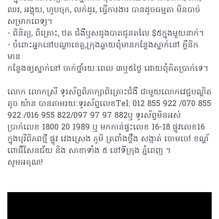
ឈរ, អង្គុយ, ហូបចុក, លក់ដូរ, ធ្វើការងារ បានដូចធម្មតា មិនបាច់
សម្រាកពេទ្យ។
- ពិនិត្យ, ពិគ្រោះ, ថត ជំងឺឬសដូងបាតជូនតលៃ $៥ក្នុងមួយនាក់។
- ចំពោះអ្នកនៅបណ្ដាខេត្ត,ក្រុងឆ្ងាយពុំមានកន្លែងស្នាក់នៅ គ្លីនិក
មាន
កន្លែងឲ្យស្នាក់នៅ ចាក់ថ្នាំរយៈពេល ៣ឬ៥ថ្ងៃ ដោយពុំគិតប្រាក់ទេ។
លោក លោកស្រី ទូរស័ព្ទពិភាក្សាពិគ្រោះជំងឺ ជាមួយលោកវេជ្ជបណ្ឌិត
តូច យ៉ាន បានតាមរយៈទូរស័ព្ទលេខTel: 012 855 922 /070 855
922 /016 955 822/097 97 97 882ឬ ទូរស័ព្ទមិនអស់
ប្រាក់លេខ 1800 20 1989 ឬ មកកាន់ផ្ទះលេខ 16-18 ផ្លូវលេខ16
ក្នុងបុរីពិភពថ្មី ផ្លូវ វេងស្រេង ភូមិ ត្រពាំងថ្លឹង សង្កាត់ ចោមចៅ ខណ្ឌ័
ពោធិ៍សែនជ័យ និង សាខាទាំង ៥ នៅទីក្រុង ភ្នំពេញ ។
សូមអគុណ!