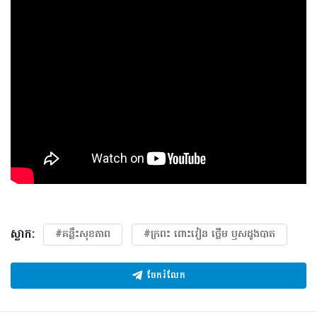
ស្លាក:
#គន្លឹះសុខភាព
#ក្រពះ​ ពោះវៀន​ ថ្លើម ឫសដូងបាត
ចែករំលែក