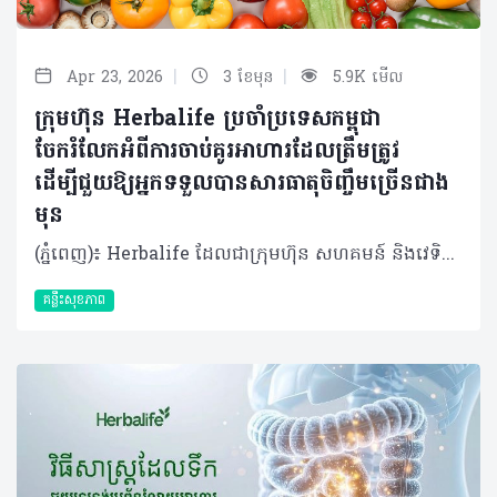
|
|
Apr 23, 2026
3 ខែមុន
5.9K មើល
ក្រុមហ៊ុន Herbalife ប្រចាំប្រទេសកម្ពុជា
ចែករំលែកអំពីការចាប់គូរអាហារដែលត្រឹមត្រូវ
ដើម្បីជួយឱ្យអ្នកទទួលបានសារធាតុចិញ្ចឹមច្រើនជាង
មុន
(ភ្នំពេញ)៖ Herbalife ដែលជាក្រុមហ៊ុន សហគមន៍ និងវេទិកាភ្ជាប់ទំនាក់ទំនង លំដាប់ថ្នាក់ពិភពលោក ផ្នែកសុខភាព និងសុខុមាលភាពបានចែករំលែកអំពី ការចាប់គូរអាហារដោយឆ្លាតវៃ ដើម្បីជួយឱ្យអ្នកទទួលបានសារធាតុចិញ្ចឹមច្រើនជាងមុន។ អាហារូបត្ថម្ភល្អមិនមែនសំដៅលើការទទួលទានតែអាហារដែលកំពូល (Superfood) ឬវីតាមីនតែមួយមុខៗនោះទេ។ ផ្ទុយទៅវិញគឺជាការទទួលទានឱ្យមានតុល្យភាពចម្រុះមុខ ដើម្បីផ្តល់សារធាតុចិញ្ចឹមគ្រប់គ្រាន់ដល់រាងកាយសម្រាប់ការលូតលាស់ និងសុខុមាលភាពទូទៅ។ ការចាប់គូអាហារនឹងជួយឱ្យរាងកាយស្រូបយក និងប្រើប្រាស់សារធាតុចិញ្ចឹមទាំងនោះបានកាន់តែមានប្រសិទ្ធភាព។ វិទ្យាសាស្ត្រអាហារូបត្ថម្ភបានទទួលស្គាល់ថា ការរួមបញ្ចូលគ្នានៃអាហារមួយចំនួនអាចមានឥទ្ធិពលលើកម្រិតសារធាតុចិញ្ចឹមអាចត្រូវបានស្រូបយក និងប្រើប្រាស់ដោយរាងកាយ។ ដូចនេះ អ្នកក៏មានអំណាចអាចជម្រុញការស្រូបយកសារធាតុចិញ្ចឹមនៃសារពាង្គកាយខាងក្នុងបានផងដែរ តាមរយៈការផ្គួរផ្គងអាហារនីមួយៗដោយខ្លួនឯង។ វិធីមួយក្នុងចំណោមវិធីដែលងាយស្រួលបំផុតនោះ គឺការផ្លាស់ប្តូរមុខម្ហូប និងការទទួលទានអាហារសុខភាពចម្រុះឱ្យបានទៀងទាត់ ជាជាងការទទួលទានអាហារដដែលៗរាល់ថ្ងៃ។ តើអ្នកមានដឹងទេថាការផ្គូរផ្គងអាហារមួយចំនួនអាចផ្តល់អត្ថប្រយោជន៍ដល់រាងកាយច្រើនជាងការដែលអ្នកញ៉ាំអាហារទាំងនោះដាច់ដោយឡែកពីគ្នា? ការចាប់គូរអាហារឆ្លាតវៃទាំង ៥ យ៉ាង៖ បន្លែចម្រុះ ដូចជា ស្ពៃពួយឡេង ការ៉ុត ម្ទេសប្លោក និងប៉េងប៉ោះ មានផ្ទុកសារធាតុ Carotenoids មិនត្រឹមតែធ្វើឱ្យរុក្ខជាតិមានពណ៌ស្រស់ស្អាតប៉ុណ្ណឹងទេ ប៉ុន្តែវាក៏ដើរតួជាសារធាតុប្រឆាំងអុកស៊ីតកម្មផងដែរ។ សមាសធាតុនេះវារលាយក្នុងខ្លាញ់ មានន័យថាវានឹងត្រូវបានស្រូបយកបានល្អប្រសើរ នៅពេលញ៉ាំជាមួយជាតិខ្លាញ់ខ្លះ។ អ្នកអាចបន្ថែមជាតិខ្លាញ់ល្អបានតាមវិធីជាច្រើន៖ លាយប្រេងអូលីវលើសាឡាត់ បន្ថែមគ្រាប់ធញ្ញជាតិបន្តិចបន្តួចទៅក្នុងបន្លែឆ្អិន ឬបន្ថែមផ្លែបឺរជាដើម។ តាមរយៈការធ្វើបែបនេះ រាងកាយរបស់អ្នកអាចស្រូបយកសារធាតុប្រឆាំងអុកស៊ីតកម្មដ៏មានប្រយោជន៍ទាំងនេះបានកាន់តែប្រសើរ។ វីតាមីន C ជាមួយជាតិដែក ជួយទ្រទ្រង់ដល់ដំណើរអុកស៊ីសែន និងជួយដល់មេតាប៉ូលីសក្នុងការបំប្លែងអាហារជាថាមពល។ វីតាមីន និងជាតិដែកនេះមាននៅក្នុងប្រភពរុក្ខជាតិ និងសាច់សត្វ។ ជាតិដែកប្រភេទ Heme ដែលមាននៅក្នុង សាច់បក្សី ត្រី និងស៊ុត រាងកាយងាយស្រូបយកដោយមានប្រសិទ្ធភាព ខណៈដែលជាតិដែកប្រភេទ Non-heme ពីអាហាររុក្ខជាតិដូចជា សណ្តែក សណ្តែកបណ្តុះ ស្ពៃពួយឡេង និងធញ្ញជាតិ រាងកាយស្រូបយកបានតិចតែប៉ុណ្ណោះ។ វីតាមីន C ជួយបង្កើនការស្រូបយកជាតិដែកប្រភេទ Non-heme នេះ។ អ្នកអាចទទួលទានបន្ថែមវីតាមីន C រួមគ្នា តួយ៉ាងការទទួលទានប៉េងប៉ោះ ផ្លែក្រូច និងស្ត្របឺរី ដោយយកពួកវាទៅលាយបញ្ចូលនិងមុខម្ហូបដទៃដែលសម្បូរវីតាមីន C ស្រាប់ ដើម្បីជួយឱ្យរាងកាយរបស់អ្នកស្រូបយកជាតិដែកប្រភេទ Non-heme នេះបានដោយមានប្រសិទ្ធភាព។ អាហារក្រឡុកប្រូតេអ៊ីន ដែលមានបន្ថែមជាតិដែកមករួចស្រេច ក៏អាចជួយបំពេញតម្រូវការជាតិដែកបានដែរ ហើយនៅពេលចាប់គូជាមួយអាហារសម្បូរវីតាមីន C ជាតិដែកនឹងត្រូវបានស្រូបយកយ៉ាងល្អប្រសើរ។​ ដូច្នោះអ្នកអាចសាកបន្ថែមផ្លែឈើដូចជា ផ្លែម្នាស់ ស្ត្រប៊ឺរី ឬផ្លែស្វាយ ទៅក្នុងអាហារក្រឡុករបស់អ្នកបាន។ ការបន្ថែមបន្តិចបន្តួចទាំងនេះ អាចបង្កើតភាពខុសប្លែកគ្នា ក្នុងការបំពេញតម្រូវការសារធាតុចិញ្ចឹមប្រចាំថ្ងៃបាន។ តែបៃតង ជាមួយអាហារដែលសម្បូរវីតាមីន C តែបៃតងមានសមាសធាតុរុក្ខជាតិដ៏មានប្រយោជន៍ហៅថា Catechins ដែលដើរតួជាសារធាតុប្រឆាំងអុកស៊ីតកម្ម។ ការបន្ថែមក្រូចឆ្មារទៅក្នុងតែរបស់អ្នក ឬការទទួលទានវារួមជាមួយផ្លែឈើដែលសម្បូរវីតាមីន C (ដូចជា ក្រូច ស្ត្រប៊ឺរី ឬគីវី) ជួយឱ្យការស្រូបយកសមាសធាតុទាំងនេះមានភាពប្រសើរឡើង។ ប្រសិនបើអ្នកមានទម្លាប់ទទួលទានតែបៃតង ការចាប់គូវាជាមួយអាហារសម្រន់ដែលមានតុល្យភាព និងមានវីតាមីន C គឺរឹតតែល្អ។ ហើយប្រសិនបើអាហារសម្រន់របស់អ្នកមានជាតិប្រូតេអ៊ីន និងជាតិសរសៃ (Fiber) ច្រើនទៀត នោះវាកាន់តែប្រសើរព្រោះវានឹងជួយផ្តល់ថាមពលបានយូរ។ វីតាមីន D ជាមួយអាហារសម្បូរកាល់ស្យូម៖ វីតាមីន D ចាំបាច់សម្រាប់ជួយឱ្យរាងកាយស្រូបយកកាល់ស្យូម ដែលទ្រទ្រង់ដល់សុខភាពឆ្អឹង និងមុខងារសាច់ដុំ។ ត្រីដែលមានជាតិខ្លាញ់ដូចជា ត្រីសាល់ម៉ុន ត្រីបេកា និង ស៊ុតផ្តល់​​នូវវីតាមីន D បន្លែស្លឹកបៃតង អាហារធ្វើពីទឹកដោះគោ និងភេសជ្ជៈធ្វើពីរុក្ខជាតិដែលបន្ថែមសារធាតុចិញ្ចឹម ជួយផ្តល់នូវកាល់ស្យូម។ សម្រាប់អ្នកដែលមិនសូវទទួលទានសាច់ ផលិតផលដែលមានសារធាតុចិញ្ចឹម ឬអាហារបំប៉នដែលផ្តល់វីតាមីន D អាចជួយបំពេញចន្លោះខ្វះខាតទាំងនេះបាន។ នៅពេលរួមបញ្ចូលគ្នាជាមួយអាហារសម្បូរកាល់ស្យូម មិនថាពីប្រភពរុក្ខជាតិ ឬសត្វនោះទេ ពួកវាអាចជួយទ្រទ្រង់តម្រូវការរាងកាយរបស់អ្នកបាន។ មនុស្សពេញវ័យជាច្រើនមិនសូវទទួលទានប្រូតេអ៊ីន និងជាតិសរសៃបានគ្រប់គ្រាន់តាមតម្រូវការប្រចាំថ្ងៃនោះទេ សារធាតុទាំងពីរនេះសុទ្ធតែសំខាន់សម្រាប់ទ្រទ្រង់ភាពឆ្អែត។ ដូច្នេះការរួមបញ្ចូលប្រូតេអ៊ីនជាមួយអាហារដែលមានជាតិសរសៃខ្ពស់ អាចជួយឱ្យអ្នកមានអារម្មណ៍ឆ្អែតបានយូរ ហើយជាតិសរសៃក៏ជួយដល់សុខភាពប្រព័ន្ធរំលាយអាហារផងដែរ។ សរុបសេចក្តីមកវិញ អាហារូបត្ថម្ភល្អ មិនមែនជាច្បាប់ដ៏តឹងរ៉ឹង ឬការដេញតាមញ៉ាំតែអាហារកំពូល Superfood ណាមួយនោះទេ។ វាគឺជាការផ្តល់ឱ្យរាងកាយរបស់អ្នកនូវសារធាតុចិញ្ចឹមដែលវាត្រូវការឱ្យបានទៀងទាត់ តាមរបៀបដែលសមស្របនឹងរបៀបរស់នៅរបស់អ្នក។ ការទទួលទានអាហារចម្រុះមានន័យថា អ្នកនឹងទទួលបានអត្ថប្រយោជន៍ពីការចាប់គូអាហារទាំងនេះ។ ខណៈពេលដែលអាហារធម្មជាតិគឺជាអាហារចម្បងនៃរបបអាហារ ផលិតផលដែលបន្ថែមសារធាតុចិញ្ចឹម អាហារក្រឡុកប្រូតេអ៊ីន សុទ្ធតែអាចប្រើជារបស់ជំនួយបំពេញចន្លោះខ្វះខាត ជាពិសេសនៅពេលដែលអ្នកមមាញឹកហើយត្រូវការឱ្យរាងកាយអ្នកមានអាហារូបត្ថម្ភគ្រប់គ្រាន់។ អាហារូបត្ថម្ភ មិនមែនទាមទារភាពល្អឥតខ្ចោះនោះទេ ប៉ុន្តែវាទាមទារនូវភាពជាប់លាប់ក្នុងការអនុវត្ត។ តាមរយៈការរួមបញ្ចូលគ្នារវាងការចាប់គូអាហារ ជាមួយនឹងការជ្រើសរើសអាហារដែលផ្ដល់សុខភាពល្អ រួមមានប្រូតេអ៊ីនពី ប្រភពរុក្ខជាតិ និងសត្វ បន្លែផ្លែឈើ គ្រាប់ធញ្ញជាតិដែលសម្បូរជាតិសរសៃ និងខ្លាញ់ល្អ អ្នកនឹងនឹងទទួលបាននូវអាហារូបត្ថម្ភដែលប្រកបដោយនិរន្តរភាព ដើម្បីផ្ដល់ឱ្យរាងកាយនូវអ្វីដែលវាត្រូវការជាចាំបាច់ពីមួយថ្ងៃទៅមួយថ្ងៃ។ អំពីក្រុមហ៊ុន Herbalife ក្រុមហ៊ុន Herbalife (NYSE: HLF) គឺជាក្រុមហ៊ុនសុខភាព និងសុខុមាលភាពឈានមុខគេ និងជាសហគមន៍ដែលកំពុងផ្លាស់ប្តូរជីវិតរបស់មនុស្សជាមួយនឹងផលិតផលអាហារូបត្ថម្ភដ៏អស្ចារ្យ និងជាឱកាសអាជីវកម្មសម្រាប់សមាជិកឯករាជ្យ​របស់ខ្លួនចាប់តាំងពីឆ្នាំ 1980។ ក្រុមហ៊ុនផ្តល់ជូននូវផលិតផលដែលគាំទ្រដោយវិទ្យាសាស្រ្តដល់អ្នកប្រើប្រាស់នៅក្នុងទីផ្សារជាង 90។ តាមរយៈសមាជិកឯករាជ្យដែលផ្តល់ជូននូវការបណ្តុះបណ្តាលមួយទល់មួយ និងផ្តល់ការគាំទ្រសហគមន៍ដោយបំផុសគំនិតឱ្យអតិថិជនប្រកាន់ខ្ជាប់នូវរបៀបរស់នៅដែលមានភាពសកម្ម។
គន្លឹះសុខភាព