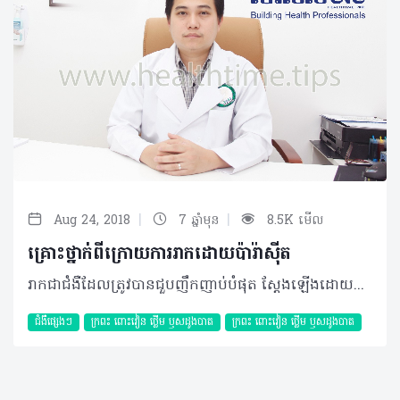
|
|
Aug 24, 2018
7 ឆ្នាំមុន
8.5K មើល
គ្រោះថ្នាក់ពីក្រោយការរាកដោយប៉ារ៉ាស៊ីត
រាកជាជំងឺដែលត្រូវបានជួបញឹកញាប់បំផុត ស្តែងឡើងដោយអ្នកជំងឺបន្ទោបង់ច្រើនលើសពីធម្មតា ឬចាប់ពី៣ដងក្នុងមួយថ្ងៃក្នុងនោះការរាកដោយសារប៉ារ៉ាស៊ីតគឺជាមូលហេតុចម្បងទីមួយដែលជួបញឹកញាប់។ ជាក់ស្តែង ប្រភេទប៉ារ៉ាស៊ីតដែលអាចបង្កឲ្យរាកមានពីរក្រុមធំៗ៖ • Protozoa ដែលមានដូចជា អាមីប (Emtamoeba histolytica) និងGiardia lamblia • ពពួកព្រូនដូចជា Trichuris trichiura, Strongyloïdes, Schistosoma mekongi, Ascaris និងTeania ជាដើម។ មូលហេតុនៃការរាកដោយប៉ារ៉ាស៊ីត រាកដោយប៉ារ៉ាស៊ីត មានការប្រឈមខ្ពស់ចំពោះបុគ្គល ខ្វះការយល់ដឹងពីអនាម័យ ការបរិភោគអាហារ ឬបន្លែឆៅ មិនបានលាងសម្អាត ឬអាហារចម្អិនមិន បានត្រឹមត្រូវ និងការរស់នៅជាមួយសត្វចញ្ចឹមដែល មានផ្ទុកនូវគីសរបស់ប៉ារ៉ាស៊ីត។ អ្នកជំងឺរាកដោយសារប៉ារ៉ាស៊ីតអាចបង្កឲ្យមានផលប៉ះពាល់ធ្ងន់ធ្ងរបើប្រៀបធៀបជាមួយនឹងមូលហេតុនៃការបង្កឲ្យរាកផ្សេងទៀត ដោយសារពពួកប៉ារ៉ាស៊ីតអាចធ្វើឲ្យខូចដល់ភ្នាសរបស់ពោះវៀនតូច និងពោះវៀនធំ។ រោគសញ្ញា និងយន្តការនៃជំងឺ ភាគច្រើនរោគសញ្ញាស្តែងចេញពីការរាកដោយប៉ារ៉ាស៊ីតមិនមានភាពខុសគ្នាជាមួយនឹងការរាកដោយវីរុស ឬមេរោគផ្សេងៗនោះទេ ដែលរួមមាន លាមកមានលាយសម្បោរ ឬឈាម រាកសុទ្ធតែទឹក ក្តៅខ្លួន ហើមពោះ ស្រកទម្ងន់។ នៅពេលអ្នកជំងឺបរិភោគចំណីអាហារដែលប្រឡាក់ទៅដោយគីស ពងព្រូន ឬប៉ារ៉ាស៊ីត នោះគីស ពងព្រូន និងប៉ារ៉ាស៊ីតមានសកម្មភាពផ្ទាល់ ឬប្រយោល​ ដោយសារការបញ្ចេញសារធាតុពុលទៅលើភ្នាសពោះវៀន ហើយបណ្តាលឲ្យរាករូស។ មិនត្រឹមតែប៉ុណ្ណោះ វាក៏អាចឲ្យមានរបួសនៅជញ្ជាំង ពោះវៀន ជាហេតុបង្កទៅជាការរាកមានលាយ សម្បោរ ឬលាយឈាម។ ការធ្វើរោគវិនិច្ឆ័យចាំបាច់ ជាទូទៅការធ្វើរោគវិនិច្ឆ័យនៃការរាកបង្កដោយប៉ារ៉ាស៊ីត ពឹងផ្អែកទៅលើរោគសញ្ញា ឬសញ្ញាគ្លីនិក ដែលអ្នកជំងឺបានរៀបរាប់ខាងលើ។ ទោះជាយ៉ាង ណាក៏ដោយ អ្នកជំងឺក៏អាចតម្រូវឲ្យធ្វើតេស្តឈាម ឬពិនិត្យលាមក រកមើលគីសរបស់ប៉ារ៉ាស៊ីត ឬប៉ារ៉ាស៊ីតដើម្បីដឹងពីប្រភេទប៉ារ៉ាស៊ីតនោះឲ្យបាន ច្បាស់លាស់។ ក្នុងករណីចាំបាច់ផ្សេងទៀតដែល ការពិនិត្យខាងលើមិនអាចវាយតម្លៃបាន អ្នកជំងឺអាចឈានទៅដល់ការឆ្លុះពោះវៀនដើម្បីរកមូលហេតុ។ ការព្យាបាលរាកដោយប៉ារ៉ាស៊ីត ការព្យាបាលជាទូទៅផ្អែកលើរោគសញ្ញាគ្លីនិក និងទៅតាមប្រភេទរបស់ប៉ារ៉ាស៊ីតដូចជា៖ • ប្រើប្រាស់ថ្នាំផ្សះដែលសមស្របទៅតាមប្រភេទប៉ារ៉ាស៊ីត ក្នុងរយៈពេល ៧ ទៅ១០ថ្ងៃ។ • ផ្តល់ថ្នាំទៅតាមសញ្ញាគ្លីនិកមួយចំនួន​ ដូចជា ការក្អួត បាត់បង់ជាតិទឹក ប្រភេទថ្នាំការពារកុំឲ្យ ភ្នាសពោះវៀនប៉ះពាល់ខ្លាំង រួមជាមួយថ្នាំផ្សះដែលផ្តល់ជូនអ្នកជំងឺ។ ប្រសិនបើ អ្នកជំងឺមិនបានទទួលការព្យាបាលទាន់ពេលវេលា នោះអាការៈរាកខ្លាំងអាចឲ្យទៅជាការ ខ្សោះជាតិទឹកធ្ងន់ធ្ងរ វិលមុខ បាត់បង់ជាតិរ៉ែមួយចំនូនដូចជា អំបិល ប៉ូតាស្យូម ដែលសំខាន់សម្រាប់ សរីរាង្គ។ លើសពីនេះទៀត វាធ្វើឲ្យចុកពោះខ្លាំង ពោះវៀនហើមប៉ោង អាចមានឈាមហូរខ្លាំងក្នុងករណីពពួកប៉ារ៉ាស៊ីតដែលប៉ះពាល់ដល់ភ្នាសពោះវៀន និងសរសៃឈាម។ ប្រសិនបើមិនព្យាបាលឲ្យទាន់ពេលវេលាអ្នកជំងឺអាចឈានដល់ការធ្លាយភ្នាសពោះវៀន ប៉ុន្តែវាជាករណីកម្រ។ វីធីសាស្រ្តការពារខ្លួន ដើម្បីចៀសវាងការរាកបង្កដោយប៉ារ៉ាស៊ីតត្រូវផ្តោតសំខាន់លើ៖ • ការរក្សាអនាម័យ ហូបស្អាត ផឹកស្អាត និង រស់នៅស្អាត ពិសេសត្រូវសម្អាតដៃជានិច្ចមុនចម្អិន ឬបរិភោគអាហារ និងបន្ទាប់ពីបន្ទោបង់រួច។ • លាងសាច់ និងបន្លែឲ្យបានស្អាត ចៀសវាងការ បរិភោគសាច់ឆៅ និងត្រូវចម្អិនឲ្យបានឆ្អិនល្អ។ សុខភាពជារឿងមួយសំខាន់បំផុតសម្រាប់បុគ្គលគ្រប់រូប ដូចនេះ ប្រសិនបើមានអាការៈមិនប្រក្រតី ណាមួយកើតឡើង គួរប្រញាប់មកពិគ្រោះជាមួយគ្រូពេទ្យដែលនៅជិតអ្នកបំផុត។ គួរបញ្ជាក់ថា លោកអ្នកអាចកាត់បន្ថយការរាកដោយប៉ារ៉ាស៊ីតស្ទើរតែទាំងស្រុងដោយគ្រាន់តែរក្សាអនាម័យឲ្យបាន ខ្ជាប់ខ្ជួនប៉ុណ្ណោះ។ បកស្រាយដោយ​៖ វេជ្ជបណ្ឌិត ស៊ង សុភីរម្យ ឯកទេសផ្នែក ថ្លើម ក្រពះ ពោះវៀន និងឫសដូងបាត នៃមន្ទីរសំរាកព្យាបាលអេគីប ©2018 រក្សាសិទ្ធិគ្រប់យ៉ាង​ដោយ Healthtime Corporation ចំពោះគ្រប់អត្ថបទដោយគ្មានផ្នែកណាមួយត្រូវបោះពុម្ពផ្សាយចូល ប្រព័ន្ធអ៊ីនធឺណែតឧបករណ៍អេឡិចត្រូនិកអាត់ជាសំឡេងឬថតចំលងគ្រប់រូបភាពដោយគ្មានការអនុញ្ញាតឡើយ
ជំងឺផ្សេងៗ
ក្រពះ​ ពោះវៀន​ ថ្លើម ឫសដូងបាត
ក្រពះ​ ពោះវៀន​ ថ្លើម ឫសដូងបាត