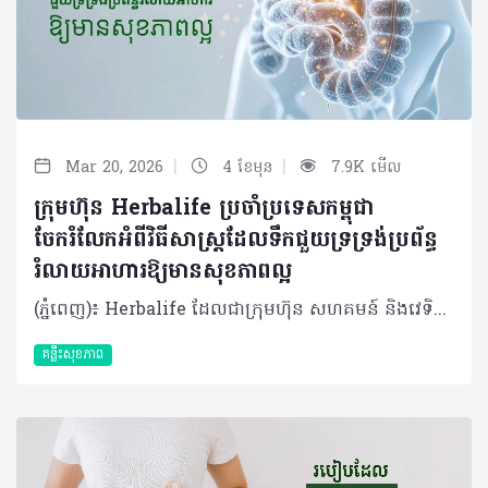
|
|
Mar 20, 2026
4 ខែមុន
7.9K មើល
ក្រុមហ៊ុន Herbalife ប្រចាំប្រទេសកម្ពុជា
ចែករំលែកអំពីវិធីសាស្រ្តដែលទឹកជួយទ្រទ្រង់ប្រព័ន្ធ
រំលាយអាហារឱ្យមានសុខភាពល្អ
(ភ្នំពេញ)៖ Herbalife ដែលជាក្រុមហ៊ុន សហគមន៍ និងវេទិកាភ្ជាប់ទំនាក់ទំនង លំដាប់ថ្នាក់ពិភពលោក ផ្នែកសុខភាព និងសុខុមាលភាពបានចែករំលែកអំពី របៀបដែលទឹកជួយទ្រទ្រង់ប្រព័ន្ធរំលាយអាហារឱ្យមានសុខភាពល្អ។ ទឹកគឺជាកត្តាចម្បងបំផុតដែលជួយឱ្យប្រព័ន្ធរំលាយអាហារដំណើរការបានរលូន តាំងពីចំណុចចាប់ផ្ដើមរហូតដល់បញ្ចប់។ បច្ចុប្បន្ន ការយកចិត្តទុកដាក់លើសុខភាពប្រព័ន្ធរំលាយអាហារមានការកើនឡើងយ៉ាងខ្លាំង ដោយសារការរកឃើញថ្មីៗអំពី "មីក្រូជីវចម្រុះក្នុងពោះវៀន" (Gut Microbiome)។ វាគឺជាបណ្តុំបាក់តេរីដែលរស់នៅក្នុងបំពង់រំលាយអាហារ ហើយមានឥទ្ធិពលយ៉ាងខ្លាំងដល់ប្រព័ន្ធសុខភាពទូទៅនៃរាងកាយទាំងមូល។ អ្នកប្រហែលជាបានដឹងខ្លះស្រាប់មកហើយថា ដើម្បីរក្សាប្រព័ន្ធរំលាយអាហាររបស់អ្នកឱ្យមានសុខភាពល្អ ការទទួលទានប្រូបាយអូទិក (probiotics - បាក់តេរី "ល្អ") ក៏ដូចជា ព្រីបីយូទិក (prebiotics - "អាហារ" សម្រាប់ប្រូបាយអូទិក) និងជាតិសរសៃឱ្យបានគ្រប់គ្រាន់ គឺជារឿងសំខាន់ដែលអ្នកមិនគួរមើលរំលង។ ប៉ុន្តែមានរឿងមួយដែលសាមញ្ញនិងរឹតតែសំខាន់នោះគឺ៖ ទឹក។ ទឹកមានវត្តមាននៅក្នុងគ្រប់ជំហាននៃដំណើរការរំលាយអាហារ ហេតុដូច្នោះហើយទើបការរក្សាជាតិទឹកឱ្យបានគ្រប់គ្រាន់មានសារៈសំខាន់ខ្លាំងចំពោះសុខភាពរបស់អ្នក។ តើទឹកជួយដល់ការរំលាយអាហារយ៉ាងដូចម្តេច? ចាប់ផ្តើមតាំងពីចំណុចដំបូងបំផុតនៃដំណើរការរំលាយអាហារ ទឹកគឺជាសមាសធាតុសំខាន់នៃទឹកមាត់។ ទឹកមាត់មានមុខងារជាច្រើនដូចជា៖ • វាជួយធ្វើឱ្យអាហារមានសំណើម ដែលបង្កភាពងាយស្រួលក្នុងការទំពា និងលេបចូល • ទឹកមាត់ក៏មានផ្ទុកអង់ស៊ីម ដែលវាដើរតួជាអ្នកបំបែកសារធាតុអាហារដូចជា ជាតិខ្លាញ់ និងកាបូអ៊ីដ្រាត តាំងពីដំបូងបំផុតមុនក្រពះទៅទៀត នៅពេលអាហារឆ្លងកាត់ចូលទៅក្នុងក្រពះ ទឹកក្រពះត្រូវបានបញ្ចេញមក។ទឹកទាំងនោះក៏មានផ្ទុកនូវអង់ស៊ីម ដែលនឹងចាប់ផ្តើម​បំបែកប្រូតេអ៊ីន និងកាបូអ៊ីដ្រាតនៅក្នុងអាហារដែលអ្នកញ៉ាំឱ្យទៅជាផ្នែកតូចៗ ទើបបញ្ជូនទៅកាន់ពោះវៀនតូច ដែលជាកន្លែងកើតមានការរំលាយអាហារភាគច្រើន។ ក្នុងដំណាក់កាលនេះ ទឹកក៏ត្រូវការជាចាំបាច់ផងដែរ ដើម្បីផលិតទឹករំអិលដែលស្រោបផ្នែកខាងក្នុងនៃក្រពះរបស់អ្នក ដែលជួយការពារពីអាស៊ីតក្រពះ។ គួរឱ្យកត់សម្គាល់ផងដែរថា វាមិនមែនជាការពិតនោះទេនូវការលើកឡើងមួយថា ការផឹកទឹកជាមួយអាហារនឹងធ្វើឱ្យទឹកក្រពះរាវខ្លាំង រហូតដល់វាមិនអាចធ្វើការងារបាន។​ តែផ្ទុយទៅវិញ ការមានជាតិទឹកគ្រប់គ្រាន់នឹងជួយជម្រុញដំណើរការនេះឱ្យកាន់តែល្អទៅវិញទេ។ របៀបដែលទឹកទ្រទ្រង់សុខភាពពោះវៀន នៅពេលអាហារផ្លាស់ទីតាមពោះវៀនតូច មានសកម្មភាពរំលាយអាហារជាច្រើនដែលទឹកជួយសម្របសម្រួល៖ • សារធាតុរាវ (ដែលបញ្ចេញពីក្នុងខ្លួន) កាន់តែច្រើន ត្រូវបានបញ្ចេញទៅក្នុងពោះវៀនតូច ពីស្រទាប់ផ្ទៃខាងក្នុងនៃពោះវៀនផ្ទាល់ ក៏ដូចជាពីលំពែង និងថ្លើមផងដែរ។ • អង់ស៊ីមធ្វើការដើម្បីពន្លឿនដំណើរការ និងជួយរៀបចំសម្របសម្រួលការស្រូបយកនៅដំណាក់កាលចុងក្រោយនៃការរំលាយអាហារ៖ អាស៊ីតអាមីណូពីប្រូតេអ៊ីន អាស៊ីតខ្លាញ់ពីជាតិខ្លាញ់ និងម៉ូលេគុលស្ករនីមួយៗពីកាបូអ៊ីដ្រាត។ • ការស្រូបយកសារធាតុចិញ្ចឹមភាគច្រើនកើតឡើងនៅក្នុងពោះវៀនតូច ហើយបន្ទាប់មកសារធាតុចិញ្ចឹមដែលរំលាយរួច នឹងឆ្លងកាត់ទៅកាន់ចរន្តឈាមរបស់អ្នក។ នៅពេលដំណើរការរំលាយអាហារបន្តនៅក្នុងពោះវៀនធំ ទឹកក៏មានសារៈសំខាន់ខ្លាំងផងដែរ៖ • ជាតិសរសៃរលាយ (Soluble fibers) ដែលអ្នកទទួលទាន (មាននៅក្នុងអាហារដូចជា អូត សណ្តែក និងបាឡេ) វានឹងរលាយក្នុងទឹក ហើយប៉ោង និងរីកមាឌ ដែលវានឹងជួយរាងកាយស្រូបយកជាតិស្ករយឺតៗ និងបញ្ជុះកូឡេស្តេរ៉ុល។ • ជាតិសរសៃមិនរលាយ (Insoluble fiber) ដែលអ្នកទទួលទាន (មាននៅក្នុងអាហារដូចជា គ្រាប់ធញ្ញជាតិ និងបន្លែភាគច្រើន) គឺនឹងចាប់យក និងបឺតយកទឹក ដែលវាជួយជំរុញដល់ការបន្ទោបង់ឱ្យបានទៀងទាត់។ គួរបញ្ជាក់ផងដែរថា ផ្នែកខាងក្រោមនៃពោះវៀន ក៏ជាកន្លែងដែលរាងកាយរបស់អ្នកស្រូបយកជាតិរ៉ែភាគច្រើនដែលអ្នកទទួលទាន ហើយទឹកនៅទីនោះជាអ្នកជួយសម្រួលដល់ការស្រូបយកនូវសារធាតុរ៉ែទាំងអស់នោះ។ ជាការពិតណាស់ ប្រព័ន្ធរំលាយអាហារដែលមានសុខភាពល្អ គឺពឹងផ្អែកលើការមានជាតិសរសៃគ្រប់គ្រាន់។ បន្ថែមពីនេះ ការហាត់ប្រាណក៏មានសារៈសំខាន់ផងដែរ នៅពេលអ្នកធ្វើចលនាសាច់ដុំឆ្អឹងអំឡុងពេលហាត់ប្រាណ អ្នកក៏កំពុងជំរុញសាច់ដុំ រលោង (Smooth muscle) នៃបំពង់រំលាយក្នុងពេលតែមួយ ដែលវានឹងជួយជំរុញការបន្ទោបង់មានភាពទៀងទាត់។ បើទោះបីជាអ្វីដែលលើកឡើងមកនេះសំខាន់កម្រិតណាក៏ដោយ ក៏សូមកុំភ្លេចរឿងដ៏សាមញ្ញបំផុតមួយគឺទឹក ហើយអ្នកត្រូវប្រាកដថាអ្នកទទួលទានជាតិទឹកបានច្រើន និងទៀងទាត់ជារៀងរាល់ថ្ងៃ ដើម្បីរក្សាប្រព័ន្ធរំលាយអាហារទាំងស្រុងឱ្យដំណើរការបានរលូន។ អំពីក្រុមហ៊ុន Herbalife ក្រុមហ៊ុន Herbalife (NYSE: HLF) គឺជាក្រុមហ៊ុនសុខភាព និងសុខុមាលភាពឈានមុខគេ និងជាសហគមន៍ដែលកំពុងផ្លាស់ប្តូរជីវិតរបស់មនុស្សជាមួយនឹងផលិតផលអាហារូបត្ថម្ភដ៏អស្ចារ្យ និងជាឱកាសអាជីវកម្មសម្រាប់សមាជិកឯករាជ្យរបស់ខ្លួនចាប់តាំងពីឆ្នាំ 1980។ ក្រុមហ៊ុនផ្តល់ជូននូវផលិតផលដែលគាំទ្រដោយវិទ្យាសាស្រ្តដល់អ្នកប្រើប្រាស់នៅក្នុងទីផ្សារជាង 90។ តាមរយៈសមាជិកឯករាជ្យដែលផ្តល់ជូននូវការបណ្តុះបណ្តាលមួយទល់មួយ និងផ្តល់ការគាំទ្រសហគមន៍ដោយបំផុសគំនិតឱ្យអតិថិជនប្រកាន់ខ្ជាប់នូវរបៀបរស់នៅដែលមានភាពសកម្ម។
គន្លឹះសុខភាព