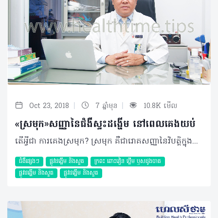
|
|
Oct 23, 2018
7 ឆ្នាំមុន
10.8K មើល
«ស្រមុក»សញ្ញានៃជំងឺស្ទះដង្ហើម នៅពេលគេងយប់
តើអ្វីជា ការគេងស្រមុក? ស្រមុក គឺជារោគសញ្ញានៃវិបត្តិក្នុងការដកដង្ហើម មានន័យថាវាជាសញ្ញាមួយនៃជំងឺដែលឆ្លុះបញ្ចាំងពីការដកដង្ហើមចូលសួតមានការរំខានដោយការត្បៀតនៃផ្លូវដង្ហើម។​ ការត្បៀតនេះអាចមាននៅក្នុងច្រមុះ ឬ​បំពង់ក ដោយសារមានការរីកសាច់ ឬមានដុះសាច់ច្រមុះ បំពង់ក ឬការមិនផ្តល់សញ្ញាពីខួរក្បាល ដែលធ្វើឲ្យខ្យល់អុកស៊ីសែនចូលក្នុងសួតមិនបានគ្រប់គ្រាន់និងខ្យល់ដែលឆ្លងកាត់ផ្លូវតូចចង្អៀត បង្កជាការលាន់ស្រមុក។ សញ្ញានៃការស្រមុកនេះ អាចឈានដល់ជំងឺមួយហៅថា ស្ទះដង្ហើម​នៅពេលគេងយប់ ឬObstructive Sleep Apnea។ តាមការសិក្សាមួយចំនួនបាន រកឃើញថា ស្រមុកអាចជារោគសញ្ញា ដែលមានលក្ខណៈតពូជ ដែលវាអាចឆ្លងពីជំនាន់ មួយទៅជំនាន់មួយទៀត តាមរយៈហ្សែន រួមជាមួយកត្តាខាងក្រៅដូចជា ចំណីអាហារ បរិស្ថាន ពិសេសរូបរាង។ មូលហេតុ កត្តាដែលបង្កឲ្យមានការគេងស្រមុកមានច្រើន រួមមាន៖ • ទម្រង់រូបរាងមាត់ ៖ ទម្រង់មាត់ខុសពីធម្មតាដូចជាចង្កាខើចខ្លី ឬករួញ ឬអ្នកធាត់អាចធ្វើឲ្យសាច់នៅក្នុងបំពង់ក ឬមាត់មានការរីកធំ ហើយនៅពេលគេង ធ្វើឲ្យសាច់នោះទៅបិទនៅផ្លូវដង្ហើមបង្កឲ្យរន្ធនៅផ្លូវដង្ហើមស្ទះបណ្តាលឲ្យគេងស្រមុក។ • អ្នកទទួលទានស្រាច្រើន ៖ កាលណាផឹកនូវជាតិអាល់កុល ឬស្រាច្រើន បង្កឲ្យសាច់ដុំនៅត្រង់ បំពង់ក និងមាត់ទន់ ជាហេតុនាំឲ្យសាច់នោះអាចទៅបិទផ្លូវដង្ហើម។ • បញ្ហាច្រមុះមាត់ ៖ ករណីមានដុះសាច់ច្រមុះ ឬបំពង់ក កាលណាវាវិវឌ្ឍកាន់តែធំទៅៗ វានឹង សង្កត់រន្ធច្រមុះ ធ្វើឲ្យពិបាកក្នុងការដកដង្ហើម ហើយបង្កឲ្យមានសំឡេងស្រមុកឡើង។ • គេងមិនបានគ្រប់គ្រាន់ ៖ កាលណាគេងមិនបានគ្រប់គ្រាន់ធ្វើឲ្យសាច់ដែលស្ថិតនៅត្រង់បំពង់កមានលក្ខណៈទន់ ឬយឺត និងបង្កការរំខានដល់ផ្លូវដង្ហើម។ • ទម្រង់នៃការគេង ៖ ចំពោះអ្នកធាត់ កាលណាគេងផ្ងារធ្វើឲ្យសាច់ធ្លាក់ទៅបិទផ្លូវដង្ហើម បង្កជាសំឡេងស្រមុក។ ការធ្វើរោគវិនិច្ឆ័យ • ការសាកសួរប្រវត្តិអ្នកជំងឺ មើលលើទម្រង់រូបរាង ជំងឺប្រចាំកាយ ដូចជា ទឹកនោមផ្អែម ខ្សោយបេះដូង វិបត្តិចង្វាក់បេះដូង លើសសម្ពាធឈាម។ • ការធ្វើតេស្តភាពរងៀម ឬចេះតែងងុយគេង ពេលថ្ងៃ ឆាប់មួម៉ៅ ខឹង ថប់ទ្រូង ឈឺក្បាល ពេលព្រឹក បត់ជើងតូចច្រើនពេលយប់ គេងមិន ស្កប់ស្កល់ និងឡើងទម្ងន់។ • ការធ្វើតេស្តម៉្យាងហៅថា Polygraphy៖ ឃើញ Apnea Hypopnea Index (AHI)> ៥ដងក្នុងមួយម៉ោង នោះរោគវិនិច្ឆ័យជាជំងឺស្ទះដង្ហើមនៅពេលគេង។ ការព្យាបាល ជាទូទៅ ការព្យាបាលបញ្ហាស្រមុកដែលបង្កឲ្យមានការស្ទះដង្ហើមនៅពេលគេងយប់ អាស្រ័យទៅតាមប្រភេទនៃការស្ទះ រួមមាន៖ • Central Sleep Apnea ៖ ជាការស្ទះដង្ហើម​នៅពេលគេងមានមណ្ឌលនៅខួរក្បាល មានន័យ​ថាការបញ្ជារបស់ខួរក្បាលលើផ្លូវដង្ហើមលែង​ដំណើរការជាហេតុនាំឲ្យចង្វាក់នៃការដកដង្ហើមត្រូវបានបាត់។ • Obstructive Sleep Apnea ៖ ជាការ ស្ទះនៅបំពង់ក ដែលវាអាចមានមូលហេតុច្រើន ដូចបានរៀបរាប់ខាងលើ។ ដូចនេះ ប្រសិនបើស្ទះផ្លូវដង្ហើមនៅបំពង់ក ដោយមានសាច់ដុះ គ្រូពេទ្យនឹងអាចណែនាំឲ្យធ្វើការ កាត់សាច់នោះចេញ ឬធ្វើការពិចារណាលើការ ប្រើប្រាស់ម៉ាស៊ីនហៅថា CPAP ពាក់នៅពេល គេងយប់ និងវះកាត់ប្តូរទម្រង់ ប្រសិនបើអ្នកជំងឺមានសញ្ញាស្រមុកបង្កឲ្យស្ទះដង្ហើមដោយសារចង្កាខើចខ្លីជាដើម។ ផលវិបាក គួរបញ្ជាក់ថា អ្នកជំងឺនឹងអាចមានគ្រោះថ្នាក់ដល់អាយុជីវិតដោយសារវិបត្តិចង្វាក់បេះដូង ខូចសាច់ដុំបេះដូង និងការដាច់សរសៃឈាមខួរក្បាល (Stroke) បើអាការៈស្រមុករបស់គាត់មានការស្ទះដង្ហើមនៅពេលគេងយប់ ហើយមិនបានទទួលការព្យាបាលជាមួយវេជ្ជបណ្ឌិតឯកទេសឲ្យបានទាន់ពេលវេលា។ ក្រៅពីនេះ ការស្ទះដង្ហើមនៅពេលគេងយប់ អាចប៉ះពាលសកម្មភាពប្រចាំថ្ងៃ ដូចជា៖ • គ្រោះថ្នាក់ចរាចរណ៍ • កាន់តែលើសទម្ងន់ • ប្រឈមការកើតជំងឺទឹកនោមផ្អែម ឬបន្ថយប្រសិទ្ធភាពព្យាបាល បើគាត់មានជំងឺទឹកនោមផ្អែមស្រាប់ • ងាយប្រឈមនឹងការឡើងសម្ពាធឈាម​ ឬបន្ថយប្រសិទ្ធភាពព្យាបាលបើគាត់មានជំងឺលើសឈាម • មានវិបត្តិផ្លូវចិត្ត បាក់ទឹកចិត្ត • ឡើងខ្លាញ់ និងវិបត្តិមេតាបូលិក ជាដើម។ ការការពារ • កាត់បន្ថយការទទួលទានគ្រឿងស្រវឹង • ចៀសវាងការប្រើប្រាស់ថ្នាំងងុយគេងច្រើន • ប្តូររបៀបរបបក្នុងការរស់នៅ ដើម្បីបន្ថយទម្ងន់ • ប្រើប្រាស់ឧបករណ៍ជំនួយនៅពេលគេង (CPAP) • ធ្វើការវះកាត់សាច់ដែលសល់នៅក្នុងមាត់។ ស្រមុក ជាសញ្ញាអាសន្នដែលអាចវិវឌ្ឍទៅរកការមានជំងឺស្ទះដង្ហើមនៅពេលគេងយប់ និងជាមូលហេតុនៃជំងឺធ្ងន់ធ្ងរជាច្រើនដែលគ្រប់គ្នាត្រូវប្រុងប្រយ័ត្ន។ ដូច្នេះ ប្រសិនមានសញ្ញាសង្ស័យគួរធ្វើការណាត់ជួបគ្រូពេទ្យ ដើម្បីធ្វើតេស្តស្រមុក រកបញ្ហានៃការស្ទះដង្ហើមពេលគេងយប់ និងធ្វើការព្យាបាលឲ្យបានទាន់ពេលវេលា។ បកស្រាយដោយ​ ៖ សាស្ត្រាចារ្យ មហាបរិញ្ញា វ៉ាន់ មិច ឯកទេសវេជ្ជសាស្ត្រទូទៅ និងជំងឺសួត នៃមន្ទីរពេទ្យមិត្តភាពខ្មែរ-សូវៀត និងជាប្រធានសមាគមគ្រូពេទ្យសួត កម្ពុជា ©2018 រក្សាសិទ្ធិគ្រប់យ៉ាង​ដោយ Healthtime Corporation ចំពោះគ្រប់អត្ថបទដោយគ្មានផ្នែកណាមួយត្រូវបោះពុម្ពផ្សាយចូលប្រព័ន្ធអ៊ីនធឺណែត ឧបករណ៍អេឡិចត្រូនិក អាត់ជាសំឡេង ឬថតចំលងគ្រប់រូបភាពដោយគ្មានការអនុញ្ញាតឡើយ
ជំងឺផ្សេងៗ
ផ្លូវដង្ហើម និងសួត
ក្រពះ​ ពោះវៀន​ ថ្លើម ឫសដូងបាត
ផ្លូវដង្ហើម និងសួត
ផ្លូវដង្ហើម និងសួត