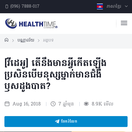
(096) 7888-017
ភាសាខ្មែរ
បណ្ណាល័យ
អត្ថបទ
[វីដេអូ] តើនឹងមានអ្វីកើតឡើង
ប្រសិនបើមនុស្សម្នាក់មានជំងឺ
ឫសដូងបាត?
Aug 16, 2018
|
7 ឆ្នាំមុន
|
8.9K មើល
ចែករំលែក